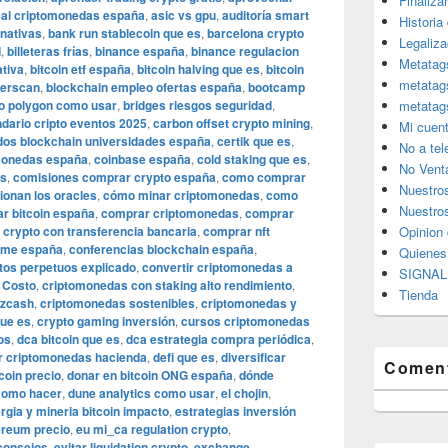
Finaliza
cal criptomonedas españa
,
asic vs gpu
,
auditoría smart
Historia
ernativas
,
bank run stablecoin que es
,
barcelona crypto
Legaliza
d
,
billeteras frías
,
binance españa
,
binance regulacion
Metatag
tiva
,
bitcoin etf españa
,
bitcoin halving que es
,
bitcoin
metatag
herscan
,
blockchain empleo ofertas españa
,
bootcamp
to polygon como usar
,
bridges riesgos seguridad
,
metatag
ndario cripto eventos 2025
,
carbon offset crypto mining
,
Mi cuen
ados blockchain universidades españa
,
certik que es
,
No a te
monedas españa
,
coinbase españa
,
cold staking que es
,
No Vent
es
,
comisiones comprar crypto españa
,
como comprar
Nuestro
ionan los oracles
,
cómo minar criptomonedas
,
como
Nuestros
r bitcoin españa
,
comprar criptomonedas
,
comprar
crypto con transferencia bancaria
,
comprar nft
Opinion 
eme españa
,
conferencias blockchain españa
,
Quiene
tos perpetuos explicado
,
convertir criptomonedas a
SIGNAL 
,
Costo
,
criptomonedas con staking alto rendimiento
,
Tienda
 zcash
,
criptomonedas sostenibles
,
criptomonedas y
que es
,
crypto gaming inversión
,
cursos criptomonedas
os
,
dca bitcoin que es
,
dca estrategia compra periódica
,
r criptomonedas hacienda
,
defi que es
,
diversificar
Coment
coin precio
,
donar en bitcoin ONG españa
,
dónde
 como hacer
,
dune analytics como usar
,
el chojin
,
rgia y mineria bitcoin impacto
,
estrategias inversión
ereum precio
,
eu mi_ca regulation crypto
,
 consejos
,
evitar liquidation crypto
,
exchange