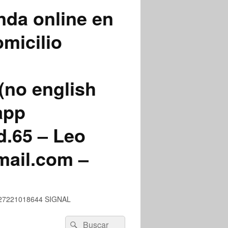
nda online en
micilio
(no english
app
.65 – Leo
mail.com –
 +527221018644 SIGNAL
Buscar
Buscar