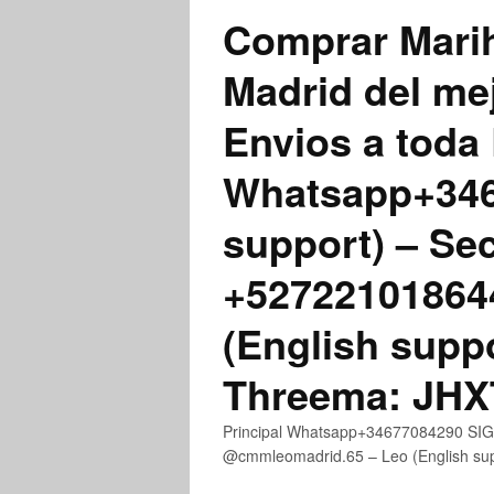
Comprar Marih
Madrid del me
Envios a toda 
Whatsapp+3467
support) – Se
+52722101864
(English supp
Threema: JH
Principal Whatsapp+34677084290 SIGN
@cmmleomadrid.65 – Leo (English s