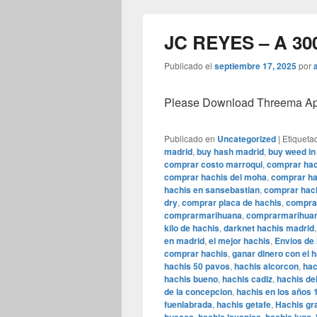
JC REYES – A 30
Publicado el
septiembre 17, 2025
por
Please Download Threema Appt
Publicado en
Uncategorized
|
Etiqueta
madrid
,
buy hash madrid
,
buy weed in
comprar costo marroqui
,
comprar hac
comprar hachis del moha
,
comprar ha
hachis en sansebastian
,
comprar hach
dry
,
comprar placa de hachis
,
comprar
comprarmarihuana
,
comprarmarihuan
kilo de hachis
,
darknet hachis madrid
en madrid
,
el mejor hachis
,
Envios de
comprar hachis
,
ganar dinero con el 
hachis 50 pavos
,
hachis alcorcon
,
hac
hachis bueno
,
hachis cadiz
,
hachis de
de la concepcion
,
hachis en los años 
fuenlabrada
,
hachis getafe
,
Hachis gr
,
,
,