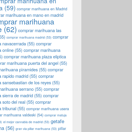
mprar marihuana en
a
(59)
comprar marihuana en Madrid
ar marihuana en mano en madrid
mprar marihuana
e
(62)
comprar marihuana las
55)
comprar
comprar marihuana madrid
(53)
a navacerrada
(55)
comprar
 online
(55)
comprar marihuana
5)
comprar marihuana plaza eliptica
rar marihuana puerta del angel
(55)
arihuana pìramides
(55)
comprar
 rapido madrid
(55)
comprar
 sansebastian de los reyes
(55)
marihuana serrano
(55)
comprar
 sierra de madrid
(55)
comprar
 soto del real
(55)
comprar
 tribunal
(55)
comprar marihuana usera
r marihuana valdeski
(54)
comprar matuja
getafe
3)
el mejor cannabis de madrid
(53)
na
(56)
pillar
gran via pillar marihuana
(53)