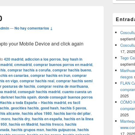
0
Entrad
admin
—
No hay comentarios ↓
Coscull
septiem
o your Mobile Device and click again
Coscullu
17, 202
Tego Cal
do
420 madrid
,
adiccion a los porros
,
buy hash in
septiem
 madrid
,
cmmadrid
,
comprar buenos porros en madrid
,
his
,
comprar hachis a coruña
,
comprar hachis bueno
,
Marihuan
chis en canarias
,
comprar hachis en irun
,
comprar
riesgos
is en vigo
,
comprar hachis real
,
comprar hachis semi
FLAN C
 posturas de hachis
,
comprar resina de marihuana
,
comprar
a madrid
,
conseguir hachis madrid
,
cuanto cuesta un
2025
,
darknet hachis spain
,
donde conseguir buenos porros
CÓMO H
 Hachis a toda España – Hachis madrid
,
es facil
hachis
,
geocities hachis
,
good hash
,
hachis 5 pavos
,
comprar
his alicante
,
hachis años 1980
,
hachis barrio del pilar
,
2025
l moro
,
hachis dry
,
hachis en españa
,
hachis en la linea
Mantequ
1950
,
hachís en Madrid
,
hachis fresco
,
hachis
www.com
anada
,
hachis grupos msn
,
hachis guipuzcoa
,
hachis
17, 202
,
,
,