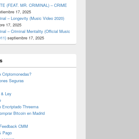
TE (FEAT. MR. CRIMINAL) – CRIME
ptiembre 17, 2025
inal – Longevity (Music Video 2020)
bre 17, 2025
inal – Criminal Mentality (Official Music
011)
septiembre 17, 2025
s
e Criptomonedas?
iones Seguras
 & Ley
o
o Encriptado Threema
omprar Bitcoin en Madrid
 Feedback CMM
& Pago