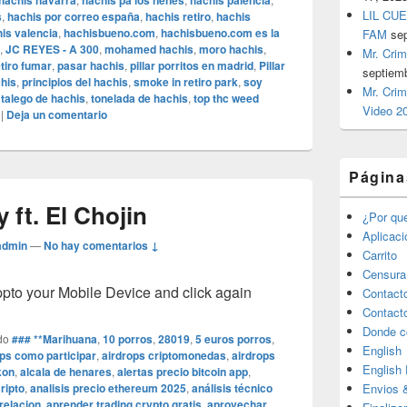
hachis navarra
hachis pa los nenes
hachis palencia
LIL CUE
s
,
hachis por correo españa
,
hachis retiro
,
hachis
is valencia
,
hachisbueno.com
,
hachisbueno.com es la
FAM
se
,
JC REYES - A 300
,
mohamed hachis
,
moro hachis
,
Mr. Crim
etiro fumar
,
pasar hachis
,
pillar porritos en madrid
,
Pillar
septiem
his
,
principios del hachis
,
smoke in retiro park
,
soy
Mr. Crim
,
talego de hachis
,
tonelada de hachis
,
top thc weed
Video 2
|
Deja un comentario
Página
 ft. El Chojin
¿Por qu
Aplicac
admin
—
No hay comentarios ↓
Carrito
Censura
o your Mobile Device and click again
Contact
Contact
Donde c
do
### **Marihuana
,
10 porros
,
28019
,
5 euros porros
,
English
ops como participar
,
airdrops criptomonedas
,
airdrops
English
kon
,
alcala de henares
,
alertas precio bitcoin app
,
ripto
,
analisis precio ethereum 2025
,
análisis técnico
Envios 
relacion
,
aprender trading crypto gratis
,
aprovechar