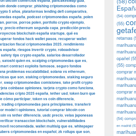
co
(58)
on bitcoin comercios españa
,
pancakeswap guia
,
oin donde comprar
,
phishing criptomonedas como
Españ
rypto 5 años
,
plataformas lending defi comparativa
,
compr
(54)
monedas españa
,
podcast criptomonedas españa
,
polen
co
nan
,
porros
,
porros polen
,
portfolio crypto ejemplo
,
(55)
getaf
oy
,
precio ethereum segunda capa
,
predicción precio
proyectos blockchain españa startups
,
qué es
retamas
(
uperar fondos hack wallet pasos
,
recuperar wallet
arizacion fiscal criptomonedas 2025
,
rendimiento
marihuan
as españa
,
riesgos invertir crypto
,
roboadvisor
marihuana
,
safety tips crypto españa
,
salarios desarrollador
opañel
(5
n
,
satoshi quien es
,
scalping criptomonedas que es
,
(55)
comp
mart contract exploits famosos
,
seguro fondos
comprar m
ana problemas escalabilidad
,
solana vs ethereum
,
tmicas que son
,
staking criptomonedas
,
staking seguro
marihuana
er
,
swap criptomonedas comisiones
,
take profit crypto
marihuana
rjeta coinbase opiniones
,
tarjeta crypto como funciona
,
comprar 
ndencias cripto 2025 españa
,
tether usd
,
token burn que
marihuana
le cómo participar
,
token vs coin diferencia
,
,
trading criptomonedas para principiantes
,
transferir
marihuana
zor model t opiniones
,
tutorial comprar bitcoin con
marihuana
oin vs tether diferencia
,
usdc precio
,
velas japonesas
(54)
compra
verificar transaccion blockchain
,
vulnerabilidades
 movil recomendada
,
wallet multisig que es
,
whitepaper
en madrid
(5
marihua
ubers criptomonedas en español
,
zk rollups que son
,