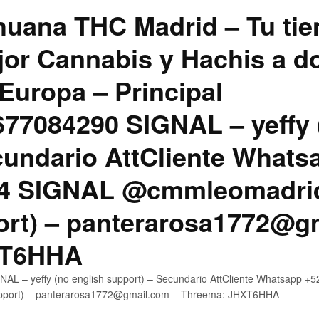
uana THC Madrid – Tu tie
jor Cannabis y Hachis a do
Europa – Principal
7084290 SIGNAL – yeffy 
cundario AttCliente Whats
4 SIGNAL @cmmleomadrid
ort) – panterarosa1772@g
XT6HHA
AL – yeffy (no english support) – Secundario AttCliente Whatsapp
upport) – panterarosa1772@gmail.com – Threema: JHXT6HHA