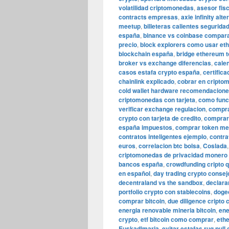
volatilidad criptomonedas
,
asesor fis
contracts empresas
,
axie infinity alt
meetup
,
billeteras calientes segurida
españa
,
binance vs coinbase compara
precio
,
block explorers como usar et
blockchain españa
,
bridge ethereum 
broker vs exchange diferencias
,
cale
casos estafa crypto españa
,
certific
chainlink explicado
,
cobrar en cripto
cold wallet hardware recomendacion
criptomonedas con tarjeta
,
como func
verificar exchange regulacion
,
compra
crypto con tarjeta de credito
,
comprar 
españa impuestos
,
comprar token m
contratos inteligentes ejemplo
,
contra
euros
,
correlacion btc bolsa
,
Coslada
criptomonedas de privacidad monero
bancos españa
,
crowdfunding cripto 
en español
,
day trading crypto consej
decentraland vs the sandbox
,
declara
portfolio crypto con stablecoins
,
doge
comprar bitcoin
,
due diligence cripto
energia renovable mineria bitcoin
,
ene
crypto
,
etf bitcoin como comprar
,
eth
Euskadimaria
,
evitar estafas rug pull