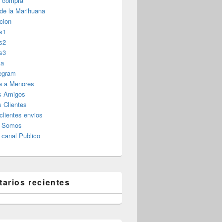
r compra
 de la Marihuana
cion
s1
s2
s3
ta
legram
a a Menores
s Amigos
 Clientes
clientes envios
s Somos
canal Publico
arios recientes