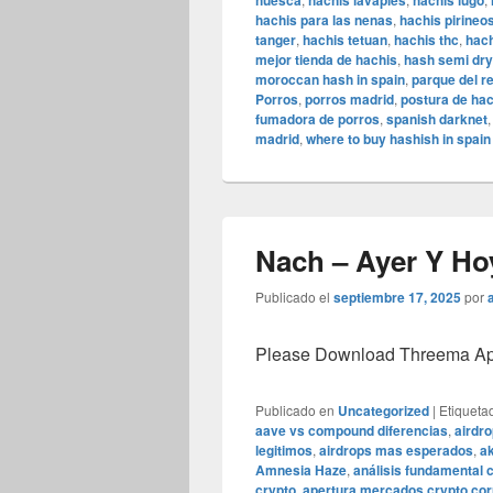
huesca
hachis lavapies
hachis lugo
hachis para las nenas
,
hachis pirineo
tanger
,
hachis tetuan
,
hachis thc
,
hach
mejor tienda de hachis
,
hash semi dry
moroccan hash in spain
,
parque del r
Porros
,
porros madrid
,
postura de hac
fumadora de porros
,
spanish darknet
madrid
,
where to buy hashish in spain
Nach – Ayer Y Hoy
Publicado el
septiembre 17, 2025
por
Please Download Threema Appt
Publicado en
Uncategorized
|
Etiqueta
aave vs compound diferencias
,
airdr
legitimos
,
airdrops mas esperados
,
a
Amnesia Haze
,
análisis fundamental c
crypto
,
apertura mercados crypto cor