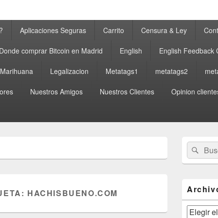
?
Aplicaciones Seguras
Carrito
Censura & Ley
Cont
Donde comprar Bitcoin en Madrid
English
English Feedback
a Marihuana
Legalizacion
Metatags1
metatags2
met
ores
Nuestros Amigos
Nuestros Clientes
Opinion cliente
El
Buscar
Busc
área
por:
de
widget
barra
lateral
Archiv
UETA:
HACHISBUENO.COM
primaria
Archivos