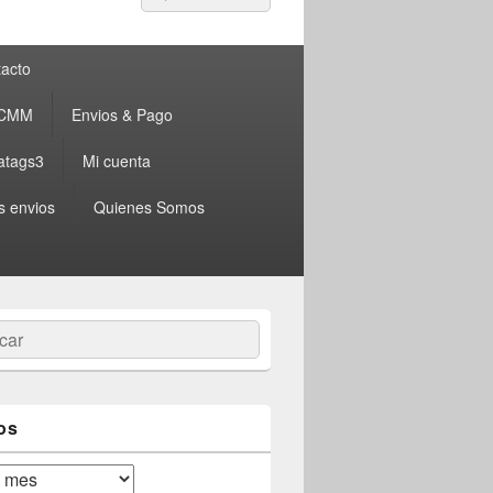
por:
acto
 CMM
Envios & Pago
atags3
Mi cuenta
s envios
Quienes Somos
ar
os