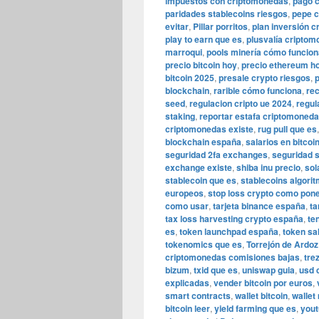
impuestos con criptomonedas
,
pago c
paridades stablecoins riesgos
,
pepe c
evitar
,
Pillar porritos
,
plan inversión c
play to earn que es
,
plusvalía cripto
marroqui
,
pools minería cómo funcio
precio bitcoin hoy
,
precio ethereum h
bitcoin 2025
,
presale crypto riesgos
,
blockchain
,
rarible cómo funciona
,
rec
seed
,
regulacion cripto ue 2024
,
regul
staking
,
reportar estafa criptomoned
criptomonedas existe
,
rug pull que es
blockchain españa
,
salarios en bitcoi
seguridad 2fa exchanges
,
seguridad s
exchange existe
,
shiba inu precio
,
sol
stablecoin que es
,
stablecoins algori
europeos
,
stop loss crypto como pon
como usar
,
tarjeta binance españa
,
ta
tax loss harvesting crypto españa
,
te
es
,
token launchpad españa
,
token sa
tokenomics que es
,
Torrejón de Ardoz
criptomonedas comisiones bajas
,
tre
bizum
,
txid que es
,
uniswap guia
,
usd c
explicadas
,
vender bitcoin por euros
,
smart contracts
,
wallet bitcoin
,
wallet
bitcoin leer
,
yield farming que es
,
yout