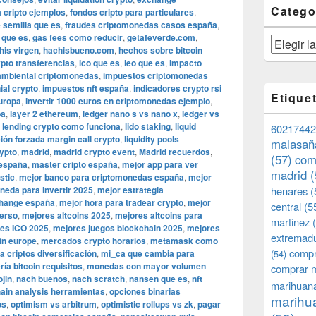
Catego
a cripto ejemplos
,
fondos cripto para particulares
,
 semilla que es
,
fraudes criptomonedas casos españa
,
 que es
,
gas fees como reducir
,
getafeverde.com
,
Categorías
his virgen
,
hachisbueno.com
,
hechos sobre bitcoin
ypto transferencias
,
ico que es
,
ieo que es
,
impacto
ambiental criptomonedas
,
impuestos criptomonedas
al crypto
,
impuestos nft españa
,
indicadores crypto rsi
Etique
europa
,
invertir 1000 euros en criptomonedas ejemplo
,
ba
,
layer 2 ethereum
,
ledger nano s vs nano x
,
ledger vs
,
lending crypto como funciona
,
lido staking
,
liquid
60217442
ción forzada margin call crypto
,
liquidity pools
malasañ
rypto
,
madrid
,
madrid crypto event
,
Madrid recuerdos
,
(57)
com
 españa
,
master cripto españa
,
mejor app para ver
madrid
(
stic
,
mejor banco para criptomonedas españa
,
mejor
neda para invertir 2025
,
mejor estrategia
henares
(
hange españa
,
mejor hora para tradear crypto
,
mejor
central
(5
erso
,
mejores altcoins 2025
,
mejores altcoins para
martinez
(
es ICO 2025
,
mejores juegos blockchain 2025
,
mejores
extremad
in europe
,
mercados crypto horarios
,
metamask como
compr
a criptos diversificación
,
mi_ca que cambia para
(54)
ría bitcoin requisitos
,
monedas con mayor volumen
comprar 
ojin
,
nach buenos
,
nach scratch
,
nansen que es
,
nft
marihuana
ain analysis herramientas
,
opciones binarias
marihua
os
,
optimism vs arbitrum
,
optimistic rollups vs zk
,
pagar