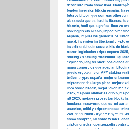
descentralizado como usar
,
filantropí
fondos inversión bitcoin españa
,
frase
futuros bitcoin que son
,
gas ethereum
glassnode que es
,
hachis libanes
,
hac
historia
,
hodl que significa
,
iban vs cr
halving precio bitcoin
,
impacto medio
españa
,
impuestos ganancia patrimoni
macd
,
inversión institucional crypto 
invertir en bitcoin seguro
,
kilo de hier
trezor
,
legislacion cripto espana 2025
staking vs staking tradicional
,
liquida
explicado
,
long vs short posiciones c
mapa comercios que aceptan bitcoin
precio crypto
,
mejor APY staking reali
bróker crypto españa
,
mejor criptomo
criptomonedas largo plazo
,
mejor exc
libro sobre bitcoin
,
mejor token metav
2025
,
mejores auditorias cripto
,
mejor
nft 2025
,
mejores proyectos blockcha
funciona
,
metaverso que es
,
mi carter
usuarios
,
mifid y criptomonedas
,
mine
24h
,
nach
,
Nach - Ayer Y Hoy ft. El Ch
como comprar
,
nft como vender
,
onch
criptomonedas
,
openzeppelin contrat