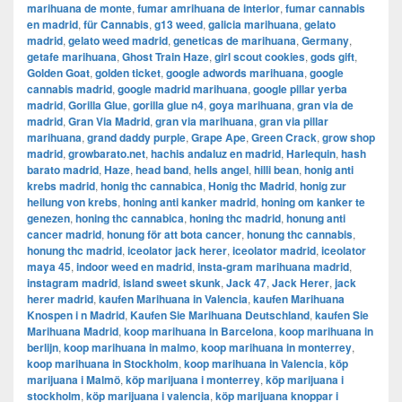
marihuana de monte
,
fumar amrihuana de interior
,
fumar cannabis
en madrid
,
für Cannabis
,
g13 weed
,
galicia marihuana
,
gelato
madrid
,
gelato weed madrid
,
geneticas de marihuana
,
Germany
,
getafe marihuana
,
Ghost Train Haze
,
girl scout cookies
,
gods gift
,
Golden Goat
,
golden ticket
,
google adwords marihuana
,
google
cannabis madrid
,
google madrid marihuana
,
google pillar yerba
madrid
,
Gorilla Glue
,
gorilla glue n4
,
goya marihuana
,
gran via de
madrid
,
​​Gran Via Madrid
,
gran via marihuana
,
gran via pillar
marihuana
,
grand daddy purple
,
Grape Ape
,
Green Crack
,
grow shop
madrid
,
growbarato.net
,
hachis andaluz en madrid
,
Harlequin
,
hash
barato madrid
,
Haze
,
head band
,
hells angel
,
hilli bean
,
honig anti
krebs madrid
,
honig thc cannabica
,
Honig thc Madrid
,
honig zur
heilung von krebs
,
honing anti kanker madrid
,
honing om kanker te
genezen
,
honing thc cannabica
,
honing thc madrid
,
honung anti
cancer madrid
,
honung för att bota cancer
,
honung thc cannabis
,
honung thc madrid
,
iceolator jack herer
,
iceolator madrid
,
iceolator
maya 45
,
indoor weed en madrid
,
insta-gram marihuana madrid
,
instagram madrid
,
island sweet skunk
,
Jack 47
,
Jack Herer
,
jack
herer madrid
,
kaufen Marihuana in Valencia
,
kaufen Marihuana
Knospen i n Madrid
,
Kaufen Sie Marihuana Deutschland
,
kaufen Sie
Marihuana Madrid
,
koop marihuana in Barcelona
,
koop marihuana in
berlijn
,
koop marihuana in malmo
,
koop marihuana in monterrey
,
koop marihuana in Stockholm
,
​​koop marihuana in Valencia
,
köp
marijuana i Malmö
,
köp marijuana i monterrey
,
köp marijuana i
stockholm
,
​​köp marijuana i valencia
,
köp marijuana knoppar i