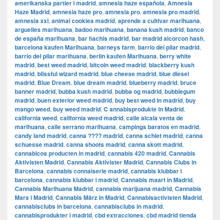
amerikanska partier i madrid
,
amnesia haze española
,
Amnesia
Haze Madrid
,
amnesia haze pro
,
amnesia pro
,
amnesia pro madrid
,
amnesia xxl
,
animal cookies madrid
,
aprende a cultivar marihuana
,
arguelles marihuana
,
badoo marihuana
,
banana kush madrid
,
banco
de españa marihuana
,
bar hachis madrid
,
bar madrid alcorcon hash
,
barcelona kaufen Marihuana
,
barneys farm
,
barrio del pilar madrid
,
barrio del pilar marihuana
,
berlin kaufen Marihuana
,
berry white
madrid
,
best weed madrid
,
bitcoin weed madrid
,
blackberry kush
madrid
,
blissful wizard madrid
,
blue cheese madrid
,
blue diesel
madrid
,
Blue Dream
,
blue dream madrid
,
blueberry madrid
,
bruce
banner madrid
,
bubba kush madrid
,
bubba og madrid
,
bubblegum
madrid
,
buen exterior weed madrid
,
buy best weed in madrid
,
buy
mango weed
,
buy weed madrid
,
C annabisprodukte in Madrid
,
california weed
,
california weed madrid
,
calle alcala venta de
marihuana
,
calle serrano marihuana
,
campings baratos en madrid
,
candy land madrid
,
canna ???? madrid
,
canna schiet madrid
,
canna
schuesse madrid
,
canna shoots madrid
,
canna skott madrid
,
cannabicos producten in madrid
,
cannabis 420 madrid
,
Cannabis
Aktivisten Madrid
,
Cannabis Aktivister Madrid
,
Cannabis Clubs in
Barcelona
,
cannabis connaiserie madrid
,
cannabis klubbar i
barcelona
,
cannabis klubbar i madrid
,
Cannabis maart in Madrid
,
Cannabis Marihuana Madrid
,
cannabis marijuana madrid
,
Cannabis
Mars i Madrid
,
Cannabis März in Madrid
,
Cannabisactivisten Madrid
,
cannabisclubs in barcelona
,
cannabisclubs in madrid
,
cannabisprodukter i madrid
,
cbd extracciones
,
cbd madrid tienda