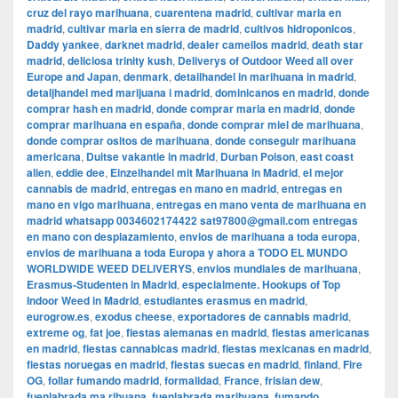
cruz del rayo marihuana
,
cuarentena madrid
,
cultivar maria en
madrid
,
cultivar maria en sierra de madrid
,
cultivos hidroponicos
,
Daddy yankee
,
darknet madrid
,
dealer camellos madrid
,
death star
madrid
,
deliciosa trinity kush
,
Deliverys of Outdoor Weed all over
Europe and Japan
,
denmark
,
detailhandel in marihuana in madrid
,
detaljhandel med marijuana i madrid
,
dominicanos en madrid
,
donde
comprar hash en madrid
,
donde comprar maria en madrid
,
donde
comprar marihuana en españa
,
donde comprar miel de marihuana
,
donde comprar ositos de marihuana
,
donde conseguir marihuana
americana
,
Duitse vakantie in madrid
,
Durban Poison
,
east coast
alien
,
eddie dee
,
Einzelhandel mit Marihuana in Madrid
,
el mejor
cannabis de madrid
,
entregas en mano en madrid
,
entregas en
mano en vigo marihuana
,
entregas en mano venta de marihuana en
madrid whatsapp 0034602174422 sat97800@gmail.com entregas
en mano con desplazamiento
,
envios de marihuana a toda europa
,
envios de marihuana a toda Europa y ahora a TODO EL MUNDO
WORLDWIDE WEED DELIVERYS
,
envios mundiales de marihuana
,
Erasmus-Studenten in Madrid
,
especialmente. Hookups of Top
Indoor Weed in Madrid
,
estudiantes erasmus en madrid
,
eurogrow.es
,
exodus cheese
,
exportadores de cannabis madrid
,
extreme og
,
fat joe
,
fiestas alemanas en madrid
,
fiestas americanas
en madrid
,
fiestas cannabicas madrid
,
fiestas mexicanas en madrid
,
fiestas noruegas en madrid
,
fiestas suecas en madrid
,
finland
,
Fire
OG
,
follar fumando madrid
,
formalidad
,
France
,
frisian dew
,
fuenlabrada ma rihuana
,
fuenlabrada marihuana
,
fumando