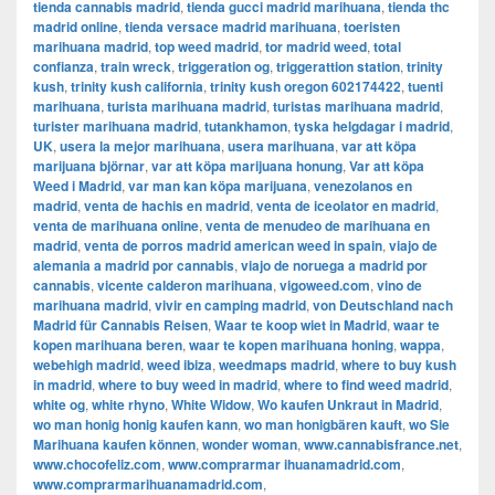
tienda cannabis madrid
,
tienda gucci madrid marihuana
,
tienda thc
madrid online
,
tienda versace madrid marihuana
,
toeristen
marihuana madrid
,
top weed madrid
,
tor madrid weed
,
total
confianza
,
train wreck
,
triggeration og
,
triggerattion station
,
trinity
kush
,
trinity kush california
,
trinity kush oregon 602174422
,
tuenti
marihuana
,
turista marihuana madrid
,
turistas marihuana madrid
,
turister marihuana madrid
,
tutankhamon
,
tyska helgdagar i madrid
,
UK
,
usera la mejor marihuana
,
usera marihuana
,
var att köpa
marijuana björnar
,
var att köpa marijuana honung
,
Var att köpa
Weed i Madrid
,
var man kan köpa marijuana
,
venezolanos en
madrid
,
venta de hachis en madrid
,
venta de iceolator en madrid
,
venta de marihuana online
,
venta de menudeo de marihuana en
madrid
,
venta de porros madrid american weed in spain
,
viajo de
alemania a madrid por cannabis
,
viajo de noruega a madrid por
cannabis
,
vicente calderon marihuana
,
vigoweed.com
,
vino de
marihuana madrid
,
vivir en camping madrid
,
von Deutschland nach
Madrid für Cannabis Reisen
,
Waar te koop wiet in Madrid
,
waar te
kopen marihuana beren
,
waar te kopen marihuana honing
,
wappa
,
webehigh madrid
,
weed ibiza
,
weedmaps madrid
,
where to buy kush
in madrid
,
where to buy weed in madrid
,
where to find weed madrid
,
white og
,
white rhyno
,
White Widow
,
Wo kaufen Unkraut in Madrid
,
wo man honig honig kaufen kann
,
wo man honigbären kauft
,
wo Sie
Marihuana kaufen können
,
wonder woman
,
www.cannabisfrance.net
,
www.chocofeliz.com
,
www.comprarmar ihuanamadrid.com
,
www.comprarmarihuanamadrid.com
,