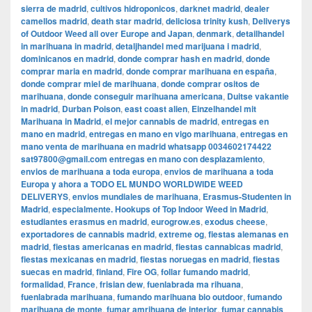
sierra de madrid
,
cultivos hidroponicos
,
darknet madrid
,
dealer
camellos madrid
,
death star madrid
,
deliciosa trinity kush
,
Deliverys
of Outdoor Weed all over Europe and Japan
,
denmark
,
detailhandel
in marihuana in madrid
,
detaljhandel med marijuana i madrid
,
dominicanos en madrid
,
donde comprar hash en madrid
,
donde
comprar maria en madrid
,
donde comprar marihuana en españa
,
donde comprar miel de marihuana
,
donde comprar ositos de
marihuana
,
donde conseguir marihuana americana
,
Duitse vakantie
in madrid
,
Durban Poison
,
east coast alien
,
Einzelhandel mit
Marihuana in Madrid
,
el mejor cannabis de madrid
,
entregas en
mano en madrid
,
entregas en mano en vigo marihuana
,
entregas en
mano venta de marihuana en madrid whatsapp 0034602174422
sat97800@gmail.com entregas en mano con desplazamiento
,
envios de marihuana a toda europa
,
envios de marihuana a toda
Europa y ahora a TODO EL MUNDO WORLDWIDE WEED
DELIVERYS
,
envios mundiales de marihuana
,
Erasmus-Studenten in
Madrid
,
especialmente. Hookups of Top Indoor Weed in Madrid
,
estudiantes erasmus en madrid
,
eurogrow.es
,
exodus cheese
,
exportadores de cannabis madrid
,
extreme og
,
fiestas alemanas en
madrid
,
fiestas americanas en madrid
,
fiestas cannabicas madrid
,
fiestas mexicanas en madrid
,
fiestas noruegas en madrid
,
fiestas
suecas en madrid
,
finland
,
Fire OG
,
follar fumando madrid
,
formalidad
,
France
,
frisian dew
,
fuenlabrada ma rihuana
,
fuenlabrada marihuana
,
fumando marihuana bio outdoor
,
fumando
marihuana de monte
,
fumar amrihuana de interior
,
fumar cannabis