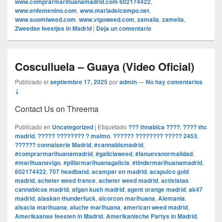
www.comprarmarihuanamadrid.com 602174422
,
www.enfemenino.com
,
www.mariadelcampo.net
,
www.suomiweed.com
,
www.vigoweed.com
,
zamalia
,
zamelia
,
Zweedse feestjes in Madrid
|
Deja un comentario
Cosculluela – Guaya (Video Oficial)
Publicado el
septiembre 17, 2025
por
admin
—
No hay comentarios
↓
Contact Us on Threema
Publicado en
Uncategorized
|
Etiquetado
??? thnabica ????
,
???? thc
madrid
,
????? ???????? ? malmo
,
?????? ???????? ????? 2453
,
?????? connaiserie Madrid
,
#cannabismadrid
,
#comprarmarihuanamadrid
,
#galiciaweed
,
#lanuevanormalidad
,
#marihuanavigo
,
#pillarmarihuanagalicia
,
#tindermarihuanamadrid
,
602174422
,
707 headband
,
acampar en madrid
,
acapulco gold
madrid
,
acheter weed france
,
acheter weed madrid
,
activistas
cannabicos madrid
,
afgan kush madrid
,
agent orange madrid
,
ak47
madrid
,
alaskan thunderfuck
,
alcorcon marihuana
,
Alemania
,
alsacia marihuana
,
aluche marihuana
,
american weed madrid
,
Amerikaanse feesten in Madrid
,
Amerikanische Partys in Madrid
,