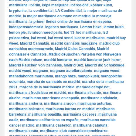
marihuana i berlin
,
köpa marijuana i barcelona
,
kosher kush
,
kryptonite
,
l.a confidential
,
LA Confidential
,
la mejor marihuana de
madrid
,
la mejor marihuana en mano en madrid
,
la moraleja
marihuana
,
la primer tienda online de marihuana en españa
,
ladespensademaria
,
leganes marihuana
,
Lemon Haze
,
lemon kush
,
lemon pie
,
livraison weed paris
,
lsd 13
,
lsd marihuana
,
lsd
psicoactiva
,
lsd weed
,
lsd weed seed
,
lucero marihuana
,
madrid buy
weed
,
Madrid Cannabis
,
madrid cannabis magazine
,
madrid club
cannabico montecarmelo
,
Madrid Clubs Cannabis
,
Madrid
connaiserie Cannabis
,
Madrid deutschen Parteien von Norwegen
nach Madrid reisen
,
madrid iceolator
,
madrid iceolator jack herer
,
Madrid Rauchen von Cannabis
,
Madrid Sex
,
Madrid thc Schokolade
,
madrid weed
,
magnum
,
magnum autofloreciente
,
magnum weed
,
mahadahonda marihuana
,
mango haze
,
mango kush
,
mangobiche
colombia
,
marcha de cannabis en madrid
,
marcha de la marihuana
2021
,
marcha de la marihuana madrid
,
mariadelcampo.net
,
marihuana afrodisiaca en madrid
,
marihuana alicante
,
marihuana
aluche
,
marihuana americana en españa
,
marihuana andalucia
,
marihuana andorra
,
marihuana aragon
,
marihuana asturias
,
marihuana baleares
,
marihuana barata en madrid
,
marihuana
barcelona
,
marihuana boadilla
,
marihuana caceres
,
marihuana
cadiz
,
marihuana californiana en españa
,
marihuana cannabis
cancer madrid
,
marihuana castellon
,
marihuana cataluña
,
marihuana ceuta
,
marihuana club cannabico sanchinarro
,
,
,