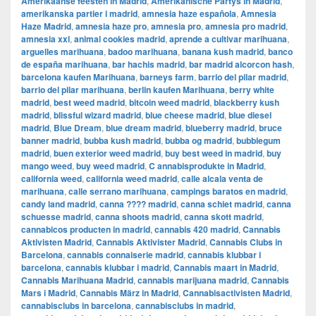
Amerikaanse feesten in Madrid
,
Amerikanische Partys in Madrid
,
amerikanska partier i madrid
,
amnesia haze española
,
Amnesia
Haze Madrid
,
amnesia haze pro
,
amnesia pro
,
amnesia pro madrid
,
amnesia xxl
,
animal cookies madrid
,
aprende a cultivar marihuana
,
arguelles marihuana
,
badoo marihuana
,
banana kush madrid
,
banco
de españa marihuana
,
bar hachis madrid
,
bar madrid alcorcon hash
,
barcelona kaufen Marihuana
,
barneys farm
,
barrio del pilar madrid
,
barrio del pilar marihuana
,
berlin kaufen Marihuana
,
berry white
madrid
,
best weed madrid
,
bitcoin weed madrid
,
blackberry kush
madrid
,
blissful wizard madrid
,
blue cheese madrid
,
blue diesel
madrid
,
Blue Dream
,
blue dream madrid
,
blueberry madrid
,
bruce
banner madrid
,
bubba kush madrid
,
bubba og madrid
,
bubblegum
madrid
,
buen exterior weed madrid
,
buy best weed in madrid
,
buy
mango weed
,
buy weed madrid
,
C annabisprodukte in Madrid
,
california weed
,
california weed madrid
,
calle alcala venta de
marihuana
,
calle serrano marihuana
,
campings baratos en madrid
,
candy land madrid
,
canna ???? madrid
,
canna schiet madrid
,
canna
schuesse madrid
,
canna shoots madrid
,
canna skott madrid
,
cannabicos producten in madrid
,
cannabis 420 madrid
,
Cannabis
Aktivisten Madrid
,
Cannabis Aktivister Madrid
,
Cannabis Clubs in
Barcelona
,
cannabis connaiserie madrid
,
cannabis klubbar i
barcelona
,
cannabis klubbar i madrid
,
Cannabis maart in Madrid
,
Cannabis Marihuana Madrid
,
cannabis marijuana madrid
,
Cannabis
Mars i Madrid
,
Cannabis März in Madrid
,
Cannabisactivisten Madrid
,
cannabisclubs in barcelona
,
cannabisclubs in madrid
,