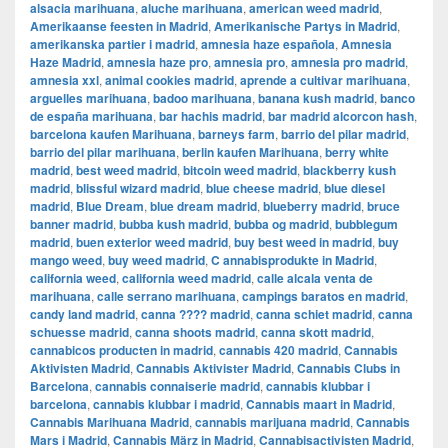
alsacia marihuana
,
aluche marihuana
,
american weed madrid
,
Amerikaanse feesten in Madrid
,
Amerikanische Partys in Madrid
,
amerikanska partier i madrid
,
amnesia haze española
,
Amnesia
Haze Madrid
,
amnesia haze pro
,
amnesia pro
,
amnesia pro madrid
,
amnesia xxl
,
animal cookies madrid
,
aprende a cultivar marihuana
,
arguelles marihuana
,
badoo marihuana
,
banana kush madrid
,
banco
de españa marihuana
,
bar hachis madrid
,
bar madrid alcorcon hash
,
barcelona kaufen Marihuana
,
barneys farm
,
barrio del pilar madrid
,
barrio del pilar marihuana
,
berlin kaufen Marihuana
,
berry white
madrid
,
best weed madrid
,
bitcoin weed madrid
,
blackberry kush
madrid
,
blissful wizard madrid
,
blue cheese madrid
,
blue diesel
madrid
,
Blue Dream
,
blue dream madrid
,
blueberry madrid
,
bruce
banner madrid
,
bubba kush madrid
,
bubba og madrid
,
bubblegum
madrid
,
buen exterior weed madrid
,
buy best weed in madrid
,
buy
mango weed
,
buy weed madrid
,
C annabisprodukte in Madrid
,
california weed
,
california weed madrid
,
calle alcala venta de
marihuana
,
calle serrano marihuana
,
campings baratos en madrid
,
candy land madrid
,
canna ???? madrid
,
canna schiet madrid
,
canna
schuesse madrid
,
canna shoots madrid
,
canna skott madrid
,
cannabicos producten in madrid
,
cannabis 420 madrid
,
Cannabis
Aktivisten Madrid
,
Cannabis Aktivister Madrid
,
Cannabis Clubs in
Barcelona
,
cannabis connaiserie madrid
,
cannabis klubbar i
barcelona
,
cannabis klubbar i madrid
,
Cannabis maart in Madrid
,
Cannabis Marihuana Madrid
,
cannabis marijuana madrid
,
Cannabis
Mars i Madrid
,
Cannabis März in Madrid
,
Cannabisactivisten Madrid
,