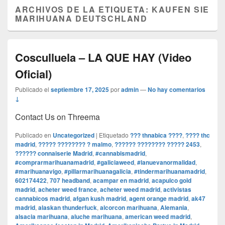
ARCHIVOS DE LA ETIQUETA:
KAUFEN SIE
MARIHUANA DEUTSCHLAND
Cosculluela – LA QUE HAY (Video
Oficial)
Publicado el
septiembre 17, 2025
por
admin
—
No hay comentarios
↓
Contact Us on Threema
Publicado en
Uncategorized
|
Etiquetado
??? thnabica ????
,
???? thc
madrid
,
????? ???????? ? malmo
,
?????? ???????? ????? 2453
,
?????? connaiserie Madrid
,
#cannabismadrid
,
#comprarmarihuanamadrid
,
#galiciaweed
,
#lanuevanormalidad
,
#marihuanavigo
,
#pillarmarihuanagalicia
,
#tindermarihuanamadrid
,
602174422
,
707 headband
,
acampar en madrid
,
acapulco gold
madrid
,
acheter weed france
,
acheter weed madrid
,
activistas
cannabicos madrid
,
afgan kush madrid
,
agent orange madrid
,
ak47
madrid
,
alaskan thunderfuck
,
alcorcon marihuana
,
Alemania
,
alsacia marihuana
,
aluche marihuana
,
american weed madrid
,