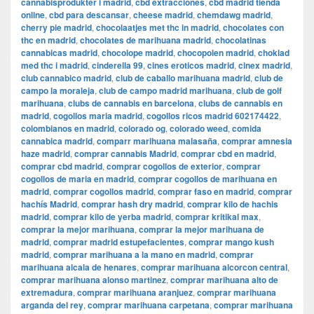
cannabisprodukter i madrid
,
cbd extracciones
,
cbd madrid tienda
online
,
cbd para descansar
,
cheese madrid
,
chemdawg madrid
,
cherry pie madrid
,
chocolaatjes met thc in madrid
,
chocolates con
thc en madrid
,
chocolates de marihuana madrid
,
chocolatinas
cannabicas madrid
,
chocolope madrid
,
chocopolen madrid
,
choklad
med thc i madrid
,
cinderella 99
,
cines eroticos madrid
,
cinex madrid
,
club cannabico madrid
,
club de caballo marihuana madrid
,
club de
campo la moraleja
,
club de campo madrid marihuana
,
club de golf
marihuana
,
clubs de cannabis en barcelona
,
clubs de cannabis en
madrid
,
cogollos maria madrid
,
cogollos ricos madrid 602174422
,
colombianos en madrid
,
colorado og
,
colorado weed
,
comida
cannabica madrid
,
comparr marihuana malasaña
,
comprar amnesia
haze madrid
,
comprar cannabis Madrid
,
comprar cbd en madrid
,
comprar cbd madrid
,
comprar cogollos de exterior
,
comprar
cogollos de maria en madrid
,
comprar cogollos de marihuana en
madrid
,
comprar cogollos madrid
,
comprar faso en madrid
,
comprar
hachís Madrid
,
comprar hash dry madrid
,
comprar kilo de hachis
madrid
,
comprar kilo de yerba madrid
,
comprar kritikal max
,
comprar la mejor marihuana
,
comprar la mejor marihuana de
madrid
,
comprar madrid estupefacientes
,
comprar mango kush
madrid
,
comprar marihuana a la mano en madrid
,
comprar
marihuana alcala de henares
,
comprar marihuana alcorcon central
,
comprar marihuana alonso martinez
,
comprar marihuana alto de
extremadura
,
comprar marihuana aranjuez
,
comprar marihuana
arganda del rey
,
comprar marihuana carpetana
,
comprar marihuana