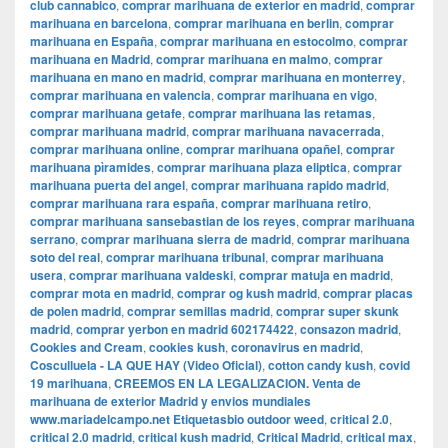
club cannabico
,
comprar marihuana de exterior en madrid
,
comprar
marihuana en barcelona
,
comprar marihuana en berlin
,
comprar
marihuana en España
,
comprar marihuana en estocolmo
,
comprar
marihuana en Madrid
,
comprar marihuana en malmo
,
comprar
marihuana en mano en madrid
,
comprar marihuana en monterrey
,
comprar marihuana en valencia
,
comprar marihuana en vigo
,
comprar marihuana getafe
,
comprar marihuana las retamas
,
comprar marihuana madrid
,
comprar marihuana navacerrada
,
comprar marihuana online
,
comprar marihuana opañel
,
comprar
marihuana pìramides
,
comprar marihuana plaza eliptica
,
comprar
marihuana puerta del angel
,
comprar marihuana rapido madrid
,
comprar marihuana rara españa
,
comprar marihuana retiro
,
comprar marihuana sansebastian de los reyes
,
comprar marihuana
serrano
,
comprar marihuana sierra de madrid
,
comprar marihuana
soto del real
,
comprar marihuana tribunal
,
comprar marihuana
usera
,
comprar marihuana valdeski
,
comprar matuja en madrid
,
comprar mota en madrid
,
comprar og kush madrid
,
comprar placas
de polen madrid
,
comprar semillas madrid
,
comprar super skunk
madrid
,
comprar yerbon en madrid 602174422
,
consazon madrid
,
Cookies and Cream
,
cookies kush
,
coronavirus en madrid
,
Cosculluela - LA QUE HAY (Video Oficial)
,
cotton candy kush
,
covid
19 marihuana
,
CREEMOS EN LA LEGALIZACION. Venta de
marihuana de exterior Madrid y envios mundiales
www.mariadelcampo.net Etiquetasbio outdoor weed
,
critical 2.0
,
critical 2.0 madrid
,
critical kush madrid
,
Critical Madrid
,
critical max
,