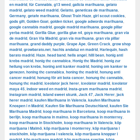
en madrid
,
für Cannabis
,
g13 weed
,
galicia marihuana
,
gelato
madrid
,
gelato weed madrid
,
Gelatto
,
geneticas de marihuana
,
Germany
,
getafe marihuana
,
Ghost Train Haze
,
girl scout cookies
,
gods gift
,
Golden Goat
,
golden ticket
,
google adwords marihuana
,
google cannabis madrid
,
google madrid marihuana
,
google pillar
yerba madrid
,
Gorilla Glue
,
gorilla glue n4
,
goya marihuana
,
gran via
de madrid
,
​​Gran Via Madrid
,
gran via marihuana
,
gran via pillar
marihuana
,
grand daddy purple
,
Grape Ape
,
Green Crack
,
grow shop
madrid
,
growbarato.net
,
hachis andaluz en madrid
,
Harlequin
,
hash
barato madrid
,
Haze
,
head band
,
hells angel
,
hilli bean
,
honig anti
krebs madrid
,
honig thc cannabica
,
Honig thc Madrid
,
honig zur
heilung von krebs
,
honing anti kanker madrid
,
honing om kanker te
genezen
,
honing thc cannabica
,
honing thc madrid
,
honung anti
cancer madrid
,
honung för att bota cancer
,
honung thc cannabis
,
honung thc madrid
,
iceolator jack herer
,
iceolator madrid
,
iceolator
maya 45
,
indoor weed en madrid
,
insta-gram marihuana madrid
,
instagram madrid
,
island sweet skunk
,
Jack 47
,
Jack Herer
,
jack
herer madrid
,
kaufen Marihuana in Valencia
,
kaufen Marihuana
Knospen i n Madrid
,
Kaufen Sie Marihuana Deutschland
,
kaufen Sie
Marihuana Madrid
,
koop marihuana in Barcelona
,
koop marihuana in
berlijn
,
koop marihuana in malmo
,
koop marihuana in monterrey
,
koop marihuana in Stockholm
,
​​koop marihuana in Valencia
,
köp
marijuana i Malmö
,
köp marijuana i monterrey
,
köp marijuana i
stockholm
,
​​köp marijuana i valencia
,
köp marijuana knoppar i
madrid
,
köp marijuana madrid
,
köp marijuana sverige
,
köpa