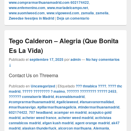
www.comprarmarihuanamadrid.com 602174422
,
www.enfemenino.com
,
www.mariadelcampo.net
,
www.suomiweed.com
,
www.vigoweed.com
,
zamalia
,
zamelia
,
Zweedse feestjes in Madrid
|
Deja un comentario
Tego Calderon – Alegria (Que Bonita
Es La Vida)
Publicado el
septiembre 17, 2025
por
admin
—
No hay comentarios
↓
Contact Us on Threema
Publicado en
Uncategorized
|
Etiquetado
??? thnabica ????
,
???? thc
madrid
,
????? ???????? ? malmo
,
?????? ???????? ????? 2453
,
?????? connaiserie Madrid
,
#cannabismadrid
,
#comprarmarihuanamadrid
,
#galiciaweed
,
#lanuevanormalidad
,
#marihuanavigo
,
#pillarmarihuanagalicia
,
#tindermarihuanamadrid
,
602174422
,
707 headband
,
acampar en madrid
,
acapulco gold
madrid
,
acheter weed france
,
acheter weed madrid
,
activistas
cannabicos madrid
,
afgan kush madrid
,
agent orange madrid
,
ak47
madrid
,
alaskan thunderfuck
,
alcorcon marihuana
,
Alemania
,