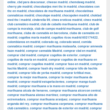
online
,
cbd para descansar
,
cheese madrid
,
chemdawg madrid
,
cherry pie madrid
,
chocolaatjes met thc in madrid
,
chocolates con
thc en madrid
,
chocolates de marihuana madrid
,
chocolatinas
cannabicas madrid
,
chocolope madrid
,
chocopolen madrid
,
choklad
med thc i madrid
,
cinderella 99
,
cines eroticos madrid
,
cinex madrid
,
club cannabico madrid
,
club de caballo marihuana madrid
,
club de
campo la moraleja
,
club de campo madrid marihuana
,
club de golf
marihuana
,
clubs de cannabis en barcelona
,
clubs de cannabis en
madrid
,
cogollos maria madrid
,
cogollos ricos madrid 602174422
,
colombianos en madrid
,
colorado og
,
colorado weed
,
comida
cannabica madrid
,
comparr marihuana malasaña
,
comprar amnesia
haze madrid
,
comprar cannabis Madrid
,
comprar cbd en madrid
,
comprar cbd madrid
,
comprar cogollos de exterior
,
comprar
cogollos de maria en madrid
,
comprar cogollos de marihuana en
madrid
,
comprar cogollos madrid
,
comprar faso en madrid
,
comprar
hachís Madrid
,
comprar hash dry madrid
,
comprar kilo de hachis
madrid
,
comprar kilo de yerba madrid
,
comprar kritikal max
,
comprar la mejor marihuana
,
comprar la mejor marihuana de
madrid
,
comprar madrid estupefacientes
,
comprar mango kush
madrid
,
comprar marihuana a la mano en madrid
,
comprar
marihuana alcala de henares
,
comprar marihuana alcorcon central
,
comprar marihuana alonso martinez
,
comprar marihuana alto de
extremadura
,
comprar marihuana aranjuez
,
comprar marihuana
arganda del rey
,
comprar marihuana carpetana
,
comprar marihuana
club cannabico
,
comprar marihuana de exterior en madrid
,
comprar