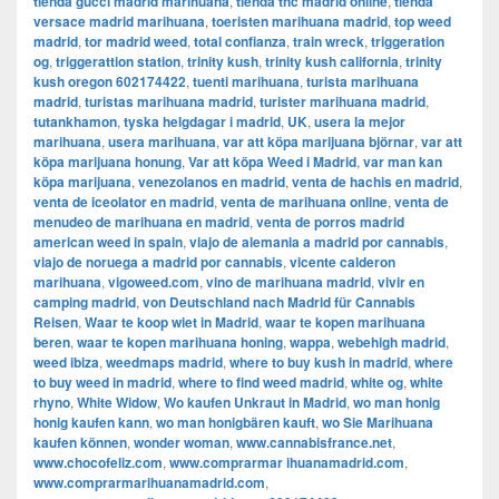
tienda gucci madrid marihuana
,
tienda thc madrid online
,
tienda
versace madrid marihuana
,
toeristen marihuana madrid
,
top weed
madrid
,
tor madrid weed
,
total confianza
,
train wreck
,
triggeration
og
,
triggerattion station
,
trinity kush
,
trinity kush california
,
trinity
kush oregon 602174422
,
tuenti marihuana
,
turista marihuana
madrid
,
turistas marihuana madrid
,
turister marihuana madrid
,
tutankhamon
,
tyska helgdagar i madrid
,
UK
,
usera la mejor
marihuana
,
usera marihuana
,
var att köpa marijuana björnar
,
var att
köpa marijuana honung
,
Var att köpa Weed i Madrid
,
var man kan
köpa marijuana
,
venezolanos en madrid
,
venta de hachis en madrid
,
venta de iceolator en madrid
,
venta de marihuana online
,
venta de
menudeo de marihuana en madrid
,
venta de porros madrid
american weed in spain
,
viajo de alemania a madrid por cannabis
,
viajo de noruega a madrid por cannabis
,
vicente calderon
marihuana
,
vigoweed.com
,
vino de marihuana madrid
,
vivir en
camping madrid
,
von Deutschland nach Madrid für Cannabis
Reisen
,
Waar te koop wiet in Madrid
,
waar te kopen marihuana
beren
,
waar te kopen marihuana honing
,
wappa
,
webehigh madrid
,
weed ibiza
,
weedmaps madrid
,
where to buy kush in madrid
,
where
to buy weed in madrid
,
where to find weed madrid
,
white og
,
white
rhyno
,
White Widow
,
Wo kaufen Unkraut in Madrid
,
wo man honig
honig kaufen kann
,
wo man honigbären kauft
,
wo Sie Marihuana
kaufen können
,
wonder woman
,
www.cannabisfrance.net
,
www.chocofeliz.com
,
www.comprarmar ihuanamadrid.com
,
www.comprarmarihuanamadrid.com
,