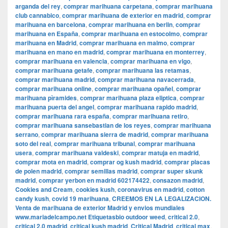
arganda del rey
,
comprar marihuana carpetana
,
comprar marihuana
club cannabico
,
comprar marihuana de exterior en madrid
,
comprar
marihuana en barcelona
,
comprar marihuana en berlin
,
comprar
marihuana en España
,
comprar marihuana en estocolmo
,
comprar
marihuana en Madrid
,
comprar marihuana en malmo
,
comprar
marihuana en mano en madrid
,
comprar marihuana en monterrey
,
comprar marihuana en valencia
,
comprar marihuana en vigo
,
comprar marihuana getafe
,
comprar marihuana las retamas
,
comprar marihuana madrid
,
comprar marihuana navacerrada
,
comprar marihuana online
,
comprar marihuana opañel
,
comprar
marihuana pìramides
,
comprar marihuana plaza eliptica
,
comprar
marihuana puerta del angel
,
comprar marihuana rapido madrid
,
comprar marihuana rara españa
,
comprar marihuana retiro
,
comprar marihuana sansebastian de los reyes
,
comprar marihuana
serrano
,
comprar marihuana sierra de madrid
,
comprar marihuana
soto del real
,
comprar marihuana tribunal
,
comprar marihuana
usera
,
comprar marihuana valdeski
,
comprar matuja en madrid
,
comprar mota en madrid
,
comprar og kush madrid
,
comprar placas
de polen madrid
,
comprar semillas madrid
,
comprar super skunk
madrid
,
comprar yerbon en madrid 602174422
,
consazon madrid
,
Cookies and Cream
,
cookies kush
,
coronavirus en madrid
,
cotton
candy kush
,
covid 19 marihuana
,
CREEMOS EN LA LEGALIZACION.
Venta de marihuana de exterior Madrid y envios mundiales
www.mariadelcampo.net Etiquetasbio outdoor weed
,
critical 2.0
,
critical 2.0 madrid
,
critical kush madrid
,
Critical Madrid
,
critical max
,