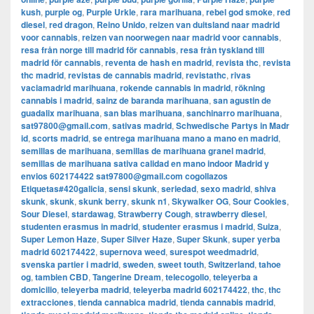
kush
,
purple og
,
Purple Urkle
,
rara marihuana
,
rebel god smoke
,
red
diesel
,
red dragon
,
Reino Unido
,
reizen van duitsland naar madrid
voor cannabis
,
reizen van noorwegen naar madrid voor cannabis
,
resa från norge till madrid för cannabis
,
resa från tyskland till
madrid för cannabis
,
reventa de hash en madrid
,
revista thc
,
revista
thc madrid
,
revistas de cannabis madrid
,
revistathc
,
rivas
vaciamadrid marihuana
,
rokende cannabis in madrid
,
rökning
cannabis i madrid
,
sainz de baranda marihuana
,
san agustin de
guadalix marihuana
,
san blas marihuana
,
sanchinarro marihuana
,
sat97800@gmail.com
,
sativas madrid
,
Schwedische Partys in Madr
id
,
scorts madrid
,
se entrega marihuana mano a mano en madrid
,
semillas de marihuana
,
semillas de marihuana granel madrid
,
semillas de marihuana sativa calidad en mano indoor Madrid y
envios 602174422 sat97800@gmail.com cogollazos
Etiquetas#420galicia
,
sensi skunk
,
seriedad
,
sexo madrid
,
shiva
skunk
,
skunk
,
skunk berry
,
skunk n1
,
Skywalker OG
,
Sour Cookies
,
Sour Diesel
,
stardawag
,
Strawberry Cough
,
strawberry diesel
,
studenten erasmus in madrid
,
studenter erasmus i madrid
,
Suiza
,
Super Lemon Haze
,
Super Silver Haze
,
Super Skunk
,
super yerba
madrid 602174422
,
supernova weed
,
surespot weedmadrid
,
svenska partier i madrid
,
sweden
,
sweet touth
,
Switzerland
,
tahoe
og
,
tambien CBD
,
Tangerine Dream
,
telecogollo
,
teleyerba a
domicilio
,
teleyerba madrid
,
teleyerba madrid 602174422
,
thc
,
thc
extracciones
,
tienda cannabica madrid
,
tienda cannabis madrid
,