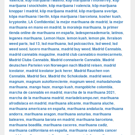
Valencia
köp marijuana i Malmö
köp marijuana i monterrey
köp
marijuana i stockholm
,
​​köp marijuana i valencia
,
köp marijuana
knoppar i madrid
,
köp marijuana madrid
,
köp marijuana sverige
,
köpa marihuana i berlin
,
köpa marijuana i barcelona
,
kosher kush
,
kryptonite
,
LA Confidential
,
la mejor marihuana de madrid
,
la mejor
marihuana en mano en madrid
,
la moraleja marihuana
,
la primer
tienda online de marihuana en españa
,
ladespensademaria
,
latinos
,
leganes marihuana
,
Lemon Haze
,
lemon kush
,
lemon pie
,
livraison
weed paris
,
lsd 13
,
lsd marihuana
,
lsd psicoactiva
,
lsd weed
,
lsd
weed seed
,
lucero marihuana
,
madrid buy weed
,
Madrid Cannabis
,
madrid cannabis magazine
,
madrid club cannabico montecarmelo
,
Madrid Clubs Cannabis
,
Madrid connaiserie Cannabis
,
Madrid
deutschen Parteien von Norwegen nach Madrid reisen
,
madrid
iceolator
,
madrid iceolator jack herer
,
Madrid Rauchen von
Cannabis
,
Madrid Sex
,
Madrid thc Schokolade
,
madrid weed
,
magnum
,
magnum autofloreciente
,
magnum weed
,
mahadahonda
marihuana
,
mango haze
,
mango kush
,
mangobiche colombia
,
marcha de cannabis en madrid
,
marcha de la marihuana 2021
,
marcha de la marihuana madrid
,
mariadelcampo.net
,
marihuana
afrodisiaca en madrid
,
marihuana alicante
,
marihuana aluche
,
marihuana americana en españa
,
marihuana andalucia
,
marihuana
andorra
,
marihuana aragon
,
marihuana asturias
,
marihuana
baleares
,
marihuana barata en madrid
,
marihuana barcelona
,
marihuana boadilla
,
marihuana caceres
,
marihuana cadiz
,
marihuana californiana en españa
,
marihuana cannabis cancer