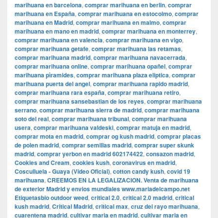
marihuana en barcelona
,
comprar marihuana en berlin
,
comprar
marihuana en España
,
comprar marihuana en estocolmo
,
comprar
marihuana en Madrid
,
comprar marihuana en malmo
,
comprar
marihuana en mano en madrid
,
comprar marihuana en monterrey
,
comprar marihuana en valencia
,
comprar marihuana en vigo
,
comprar marihuana getafe
,
comprar marihuana las retamas
,
comprar marihuana madrid
,
comprar marihuana navacerrada
,
comprar marihuana online
,
comprar marihuana opañel
,
comprar
marihuana pìramides
,
comprar marihuana plaza eliptica
,
comprar
marihuana puerta del angel
,
comprar marihuana rapido madrid
,
comprar marihuana rara españa
,
comprar marihuana retiro
,
comprar marihuana sansebastian de los reyes
,
comprar marihuana
serrano
,
comprar marihuana sierra de madrid
,
comprar marihuana
soto del real
,
comprar marihuana tribunal
,
comprar marihuana
usera
,
comprar marihuana valdeski
,
comprar matuja en madrid
,
comprar mota en madrid
,
comprar og kush madrid
,
comprar placas
de polen madrid
,
comprar semillas madrid
,
comprar super skunk
madrid
,
comprar yerbon en madrid 602174422
,
consazon madrid
,
Cookies and Cream
,
cookies kush
,
coronavirus en madrid
,
Cosculluela - Guaya (Video Oficial)
,
cotton candy kush
,
covid 19
marihuana
,
CREEMOS EN LA LEGALIZACION. Venta de marihuana
de exterior Madrid y envios mundiales www.mariadelcampo.net
Etiquetasbio outdoor weed
,
critical 2.0
,
critical 2.0 madrid
,
critical
kush madrid
,
Critical Madrid
,
critical max
,
cruz del rayo marihuana
,
cuarentena madrid
,
cultivar maria en madrid
,
cultivar maria en