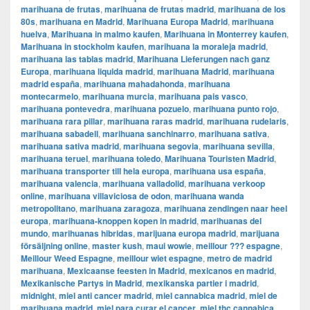
marihuana de frutas
,
marihuana de frutas madrid
,
marihuana de los
80s
,
marihuana en Madrid
,
Marihuana Europa Madrid
,
marihuana
huelva
,
Marihuana in malmo kaufen
,
Marihuana in Monterrey kaufen
,
Marihuana in stockholm kaufen
,
marihuana la moraleja madrid
,
marihuana las tablas madrid
,
Marihuana Lieferungen nach ganz
Europa
,
marihuana liquida madrid
,
marihuana Madrid
,
marihuana
madrid españa
,
marihuana mahadahonda
,
marihuana
montecarmelo
,
marihuana murcia
,
marihuana pais vasco
,
marihuana pontevedra
,
marihuana pozuelo
,
marihuana punto rojo
,
marihuana rara pillar
,
marihuana raras madrid
,
marihuana rudelaris
,
marihuana sabadell
,
marihuana sanchinarro
,
marihuana sativa
,
marihuana sativa madrid
,
marihuana segovia
,
marihuana sevilla
,
marihuana teruel
,
marihuana toledo
,
Marihuana Touristen Madrid
,
marihuana transporter till hela europa
,
marihuana usa españa
,
marihuana valencia
,
marihuana valladolid
,
marihuana verkoop
online
,
marihuana villaviciosa de odon
,
marihuana wanda
metropolitano
,
marihuana zaragoza
,
marihuana zendingen naar heel
europa
,
marihuana-knoppen kopen in madrid
,
marihuanas del
mundo
,
marihuanas hibridas
,
marijuana europa madrid
,
marijuana
försäljning online
,
master kush
,
maui wowie
,
meillour ??? espagne
,
Meillour Weed Espagne
,
meillour wiet espagne
,
metro de madrid
marihuana
,
Mexicaanse feesten in Madrid
,
mexicanos en madrid
,
Mexikanische Partys in Madrid
,
mexikanska partier i madrid
,
midnight
,
miel anti cancer madrid
,
miel cannabica madrid
,
miel de
marihuana madrid
,
miel para curar el cancer
,
miel thc cannabica
,