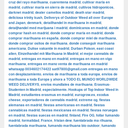
cruz del rayo marihuana
,
cuarentena madrid
,
cultivar maria en
madrid
,
cultivar maria en sierra de madrid
,
cultivos hidroponicos
,
darknet madrid
,
dealer camellos madrid
,
death star madrid
,
deliciosa trinity kush
,
Deliverys of Outdoor Weed all over Europe
and Japan
,
denmark
,
detailhandel in marihuana in madrid
,
detaljhandel med marijuana i madrid
,
dominicanos en madrid
,
donde
comprar hash en madrid
,
donde comprar maria en madrid
,
donde
comprar marihuana en españa
,
donde comprar miel de marihuana
,
donde comprar ositos de marihuana
,
donde conseguir marihuana
americana
,
Duitse vakantie in madrid
,
Durban Poison
,
east coast
alien
,
Einzelhandel mit Marihuana in Madrid
,
el mejor cannabis de
madrid
,
entregas en mano en madrid
,
entregas en mano en vigo
marihuana
,
entregas en mano venta de marihuana en madrid
whatsapp 0034602174422 sat97800@gmail.com entregas en mano
con desplazamiento
,
envios de marihuana a toda europa
,
envios de
marihuana a toda Europa y ahora a TODO EL MUNDO WORLDWIDE
WEED DELIVERYS
,
envios mundiales de marihuana
,
Erasmus-
Studenten in Madrid
,
especialmente. Hookups of Top Indoor Weed in
Madrid
,
estudiantes erasmus en madrid
,
eurogrow.es
,
exodus
cheese
,
exportadores de cannabis madrid
,
extreme og
,
fiestas
alemanas en madrid
,
fiestas americanas en madrid
,
fiestas
cannabicas madrid
,
fiestas mexicanas en madrid
,
fiestas noruegas
en madrid
,
fiestas suecas en madrid
,
finland
,
Fire OG
,
follar fumando
madrid
,
formalidad
,
France
,
frisian dew
,
fuenlabrada ma rihuana
,
fuenlabrada marihuana
,
fumando marihuana bio outdoor
,
fumando