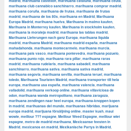
madrid
,
marihuana castellon
,
marihuana cataluña
,
marihuana ceuta
,
marihuana club cannabico sanchinarro
,
marihuana comprar madrid
,
marihuana coruña
,
marihuana de frutas
,
marihuana de frutas
madrid
,
marihuana de los 80s
,
marihuana en Madrid
,
Marihuana
Europa Madrid
,
marihuana huelva
,
Marihuana in malmo kaufen
,
Marihuana in Monterrey kaufen
,
Marihuana in stockholm kaufen
,
marihuana la moraleja madrid
,
marihuana las tablas madrid
,
Marihuana Lieferungen nach ganz Europa
,
marihuana liquida
madrid
,
marihuana Madrid
,
marihuana madrid españa
,
marihuana
mahadahonda
,
marihuana montecarmelo
,
marihuana murcia
,
marihuana pais vasco
,
marihuana pontevedra
,
marihuana pozuelo
,
marihuana punto rojo
,
marihuana rara pillar
,
marihuana raras
madrid
,
marihuana rudelaris
,
marihuana sabadell
,
marihuana
sanchinarro
,
marihuana sativa
,
marihuana sativa madrid
,
marihuana segovia
,
marihuana sevilla
,
marihuana teruel
,
marihuana
toledo
,
Marihuana Touristen Madrid
,
marihuana transporter till hela
europa
,
marihuana usa españa
,
marihuana valencia
,
marihuana
valladolid
,
marihuana verkoop online
,
marihuana villaviciosa de
odon
,
marihuana wanda metropolitano
,
marihuana zaragoza
,
marihuana zendingen naar heel europa
,
marihuana-knoppen kopen
in madrid
,
marihuanas del mundo
,
marihuanas hibridas
,
marijuana
europa madrid
,
marijuana försäljning online
,
master kush
,
maui
wowie
,
meillour ??? espagne
,
Meillour Weed Espagne
,
meillour wiet
espagne
,
metro de madrid marihuana
,
Mexicaanse feesten in
Madrid
,
mexicanos en madrid
,
Mexikanische Partys in Madrid
,