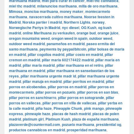
marihuana madrid
,
miel para curar el cancer
,
miel thc cannabica
,
miel thc madrid
,
milanuncios marihuana
,
milla de oro marihuana
,
Mimosa
,
moncloa marihuana
,
money maker
,
montecarmelo
marihuana
,
navacerrada cultivo marihuana
,
Noorse feesten in
Madrid
,
Norska partier i madrid
,
Northern Lights
,
norway
,
Norwegische Partys in Madrid
,
nyc diesel
,
OG Kush
,
og kush
madrid
,
online Marihuana zu verkaufen
,
orange bud
,
orange juice
,
oregon mountains weed
,
oregon weed in spain
,
outdoor weed
,
outdoor weed madrid
,
panameños en madrid
,
paseo ermita del
santo marihuana
,
payments by paypal/bitcoin
,
pillar bolsas de maria
en madrid
,
pillar cogollos madrid
,
pillar costo en madrid
,
pillar
cremon en madrid
,
pillar maria 602174422 madrid
,
pillar maria en
madrid
,
pillar maria madrid
,
pillar marihuana en el retiro
,
pillar
marihuana en madrid
,
pillar marihuana en sansebastian de los
reyes
,
pillar marihuana urgente madr id
,
pillar marihuana urgente
madrid
,
pillar matuja en madrid
,
pillar porritos en madrid
,
pillar
porros en alcobendas
,
pillar porros en madrid
,
pillar porros en
montecarmelo
,
pillar porros en pozuelo
,
pillar porros en san blas
,
pillar porros en sanchinarro
,
pillar porros en sotogrande
,
pillar
porros en vallecas
,
pillar porros en villa de vallecas
,
pillar yerba en
la calle madrid
,
piña haze
,
Pineapple Chunk
,
pink mango
,
pinneaple
express
,
pinneaple haze
,
placas de hash madrid
,
placas de polen
madrid
,
platinum girl
,
Platinum Kush
,
plaza de españa marihuana
,
plazaverde@countermail.com
,
pozuelo marihuana
,
presidential og
,
productos cannabicos en madrid
,
prosperidad marihuana
,