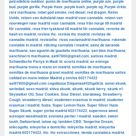
psicodelicia outdoor
,
punto de marihuana online
,
purple aze
,
purple
bud
,
purple gorilla
,
Purple Haze
,
purple kush
,
purple og
,
Purple Urkle
,
rara marihuana
,
rebel god smoke
,
red diesel
,
red dragon
,
Reino
Unido
,
reizen van duitsland naar madrid voor cannabis
,
reizen van
noorwegen naar madrid voor cannabis
,
resa från norge till madrid
för cannabis
,
resa från tyskland till madrid för cannabis
,
reventa de
hash en madrid
,
revista thc
,
revista thc madrid
,
revistas de
cannabis madrid
,
revistathc
,
rivas vaciamadrid marihuana
,
rokende
cannabis in madrid
,
rökning cannabis i madrid
,
sainz de baranda
marihuana
,
san agustin de guadalix marihuana
,
san blas marihuana
,
sanchinarro marihuana
,
sat97800@gmail.com
,
sativas madrid
,
Schwedische Partys in Madr id
,
scorts madrid
,
se entrega
marihuana mano a mano en madrid
,
semillas de marihuana
,
semillas de marihuana granel madrid
,
semillas de marihuana sativa
calidad en mano indoor Madrid y envios 602174422
sat97800@gmail.com cogollazos Etiquetas#420galicia
,
sensi skunk
,
seriedad
,
sexo madrid
,
shiva skunk
,
skunk
,
skunk berry
,
skunk n1
,
Skywalker OG
,
Sour Cookies
,
Sour Diesel
,
stardawag
,
Strawberry
Cough
,
strawberry diesel
,
studenten erasmus in madrid
,
studenter
erasmus i madrid
,
Suiza
,
Super Lemon Haze
,
Super Silver Haze
,
Super Skunk
,
super yerba madrid 602174422
,
supernova weed
,
surespot weedmadrid
,
svenska partier i madrid
,
sweden
,
sweet
touth
,
Switzerland
,
tahoe og
,
tambien CBD
,
Tangerine Dream
,
telecogollo
,
teleyerba a domicilio
,
teleyerba madrid
,
teleyerba
madrid 602174422
,
thc
,
thc extracciones
,
tienda cannabica madrid
,