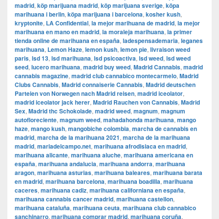
madrid
,
köp marijuana madrid
,
köp marijuana sverige
,
köpa
marihuana i berlin
,
köpa marijuana i barcelona
,
kosher kush
,
kryptonite
,
LA Confidential
,
la mejor marihuana de madrid
,
la mejor
marihuana en mano en madrid
,
la moraleja marihuana
,
la primer
tienda online de marihuana en españa
,
ladespensademaria
,
leganes
marihuana
,
Lemon Haze
,
lemon kush
,
lemon pie
,
livraison weed
paris
,
lsd 13
,
lsd marihuana
,
lsd psicoactiva
,
lsd weed
,
lsd weed
seed
,
lucero marihuana
,
madrid buy weed
,
Madrid Cannabis
,
madrid
cannabis magazine
,
madrid club cannabico montecarmelo
,
Madrid
Clubs Cannabis
,
Madrid connaiserie Cannabis
,
Madrid deutschen
Parteien von Norwegen nach Madrid reisen
,
madrid iceolator
,
madrid iceolator jack herer
,
Madrid Rauchen von Cannabis
,
Madrid
Sex
,
Madrid thc Schokolade
,
madrid weed
,
magnum
,
magnum
autofloreciente
,
magnum weed
,
mahadahonda marihuana
,
mango
haze
,
mango kush
,
mangobiche colombia
,
marcha de cannabis en
madrid
,
marcha de la marihuana 2021
,
marcha de la marihuana
madrid
,
mariadelcampo.net
,
marihuana afrodisiaca en madrid
,
marihuana alicante
,
marihuana aluche
,
marihuana americana en
españa
,
marihuana andalucia
,
marihuana andorra
,
marihuana
aragon
,
marihuana asturias
,
marihuana baleares
,
marihuana barata
en madrid
,
marihuana barcelona
,
marihuana boadilla
,
marihuana
caceres
,
marihuana cadiz
,
marihuana californiana en españa
,
marihuana cannabis cancer madrid
,
marihuana castellon
,
marihuana cataluña
,
marihuana ceuta
,
marihuana club cannabico
sanchinarro
,
marihuana comprar madrid
,
marihuana coruña
,