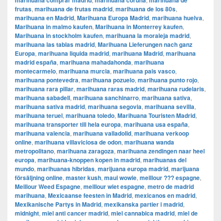
marihuana comprar madrid
marihuana coruña
marihuana de
frutas
,
marihuana de frutas madrid
,
marihuana de los 80s
,
marihuana en Madrid
,
Marihuana Europa Madrid
,
marihuana huelva
,
Marihuana in malmo kaufen
,
Marihuana in Monterrey kaufen
,
Marihuana in stockholm kaufen
,
marihuana la moraleja madrid
,
marihuana las tablas madrid
,
Marihuana Lieferungen nach ganz
Europa
,
marihuana liquida madrid
,
marihuana Madrid
,
marihuana
madrid españa
,
marihuana mahadahonda
,
marihuana
montecarmelo
,
marihuana murcia
,
marihuana pais vasco
,
marihuana pontevedra
,
marihuana pozuelo
,
marihuana punto rojo
,
marihuana rara pillar
,
marihuana raras madrid
,
marihuana rudelaris
,
marihuana sabadell
,
marihuana sanchinarro
,
marihuana sativa
,
marihuana sativa madrid
,
marihuana segovia
,
marihuana sevilla
,
marihuana teruel
,
marihuana toledo
,
Marihuana Touristen Madrid
,
marihuana transporter till hela europa
,
marihuana usa españa
,
marihuana valencia
,
marihuana valladolid
,
marihuana verkoop
online
,
marihuana villaviciosa de odon
,
marihuana wanda
metropolitano
,
marihuana zaragoza
,
marihuana zendingen naar heel
europa
,
marihuana-knoppen kopen in madrid
,
marihuanas del
mundo
,
marihuanas hibridas
,
marijuana europa madrid
,
marijuana
försäljning online
,
master kush
,
maui wowie
,
meillour ??? espagne
,
Meillour Weed Espagne
,
meillour wiet espagne
,
metro de madrid
marihuana
,
Mexicaanse feesten in Madrid
,
mexicanos en madrid
,
Mexikanische Partys in Madrid
,
mexikanska partier i madrid
,
midnight
,
miel anti cancer madrid
,
miel cannabica madrid
,
miel de