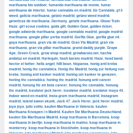
marihuana bio outdoor
,
fumando marihuana de monte
,
fumar
amrihuana de interior
,
fumar cannabis en madrid
,
für Cannabis
,
g13
weed
,
galicia marihuana
,
gelato madrid
,
gelato weed madrid
,
geneticas de marihuana
,
Germany
,
getafe marihuana
,
Ghost Train
Haze
,
girl scout cookies
,
gods gift
,
Golden Goat
,
golden ticket
,
google adwords marihuana
,
google cannabis madrid
,
google madrid
marihuana
,
google pillar yerba madrid
,
Gorilla Glue
,
gorilla glue n4
,
goya marihuana
,
gran via de madrid
,
​​Gran Via Madrid
,
gran via
marihuana
,
gran via pillar marihuana
,
grand daddy purple
,
Grape
Ape
,
Green Crack
,
grow shop madrid
,
growbarato.net
,
hachis
andaluz en madrid
,
Harlequin
,
hash barato madrid
,
Haze
,
head band
,
hector el father
,
hells angel
,
hilli bean
,
hispanos
,
honig anti krebs
madrid
,
honig thc cannabica
,
Honig thc Madrid
,
honig zur heilung von
krebs
,
honing anti kanker madrid
,
honing om kanker te genezen
,
honing thc cannabica
,
honing thc madrid
,
honung anti cancer
madrid
,
honung för att bota cancer
,
honung thc cannabis
,
honung
thc madrid
,
iceolator jack herer
,
iceolator madrid
,
iceolator maya 45
,
indoor weed en madrid
,
insta-gram marihuana madrid
,
instagram
madrid
,
island sweet skunk
,
Jack 47
,
Jack Herer
,
jack herer madrid
,
joya joya
,
julio voltio
,
kaufen Marihuana in Valencia
,
kaufen
Marihuana Knospen i n Madrid
,
Kaufen Sie Marihuana Deutschland
,
kaufen Sie Marihuana Madrid
,
koop marihuana in Barcelona
,
koop
marihuana in berlijn
,
koop marihuana in malmo
,
koop marihuana in
monterrey
,
koop marihuana in Stockholm
,
​​koop marihuana in
,
,
,