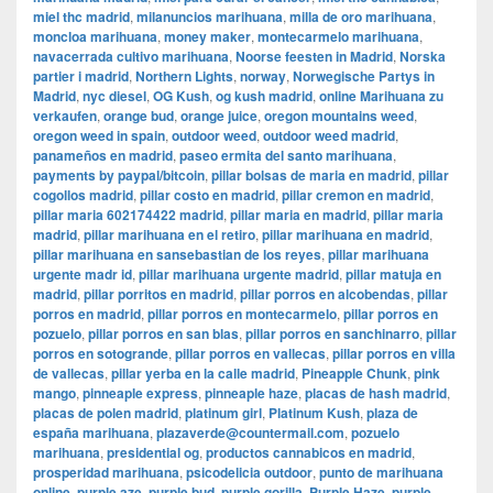
miel thc madrid
,
milanuncios marihuana
,
milla de oro marihuana
,
moncloa marihuana
,
money maker
,
montecarmelo marihuana
,
navacerrada cultivo marihuana
,
Noorse feesten in Madrid
,
Norska
partier i madrid
,
Northern Lights
,
norway
,
Norwegische Partys in
Madrid
,
nyc diesel
,
OG Kush
,
og kush madrid
,
online Marihuana zu
verkaufen
,
orange bud
,
orange juice
,
oregon mountains weed
,
oregon weed in spain
,
outdoor weed
,
outdoor weed madrid
,
panameños en madrid
,
paseo ermita del santo marihuana
,
payments by paypal/bitcoin
,
pillar bolsas de maria en madrid
,
pillar
cogollos madrid
,
pillar costo en madrid
,
pillar cremon en madrid
,
pillar maria 602174422 madrid
,
pillar maria en madrid
,
pillar maria
madrid
,
pillar marihuana en el retiro
,
pillar marihuana en madrid
,
pillar marihuana en sansebastian de los reyes
,
pillar marihuana
urgente madr id
,
pillar marihuana urgente madrid
,
pillar matuja en
madrid
,
pillar porritos en madrid
,
pillar porros en alcobendas
,
pillar
porros en madrid
,
pillar porros en montecarmelo
,
pillar porros en
pozuelo
,
pillar porros en san blas
,
pillar porros en sanchinarro
,
pillar
porros en sotogrande
,
pillar porros en vallecas
,
pillar porros en villa
de vallecas
,
pillar yerba en la calle madrid
,
Pineapple Chunk
,
pink
mango
,
pinneaple express
,
pinneaple haze
,
placas de hash madrid
,
placas de polen madrid
,
platinum girl
,
Platinum Kush
,
plaza de
españa marihuana
,
plazaverde@countermail.com
,
pozuelo
marihuana
,
presidential og
,
productos cannabicos en madrid
,
prosperidad marihuana
,
psicodelicia outdoor
,
punto de marihuana
online
,
purple aze
,
purple bud
,
purple gorilla
,
Purple Haze
,
purple