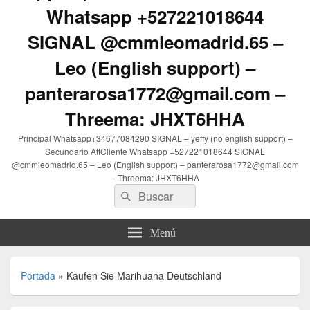
Whatsapp +527221018644
SIGNAL @cmmleomadrid.65 –
Leo (English support) –
panterarosa1772@gmail.com –
Threema: JHXT6HHA
Principal Whatsapp+34677084290 SIGNAL – yeffy (no english support) –
Secundario AttCliente Whatsapp +527221018644 SIGNAL
@cmmleomadrid.65 – Leo (English support) – panterarosa1772@gmail.com
– Threema: JHXT6HHA
Buscar
Buscar
por:
Menú
Portada
»
Kaufen Sie Marihuana Deutschland