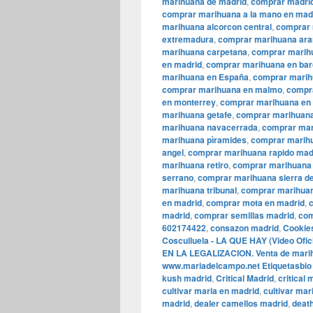
marihuana de madrid
,
comprar madrid
comprar marihuana a la mano en mad
marihuana alcorcon central
,
comprar 
extremadura
,
comprar marihuana ara
marihuana carpetana
,
comprar marih
en madrid
,
comprar marihuana en bar
marihuana en España
,
comprar marih
comprar marihuana en malmo
,
compr
en monterrey
,
comprar marihuana en 
marihuana getafe
,
comprar marihuana
marihuana navacerrada
,
comprar mar
marihuana pìramides
,
comprar marihu
angel
,
comprar marihuana rapido mad
marihuana retiro
,
comprar marihuana 
serrano
,
comprar marihuana sierra d
marihuana tribunal
,
comprar marihua
en madrid
,
comprar mota en madrid
,
madrid
,
comprar semillas madrid
,
com
602174422
,
consazon madrid
,
Cookie
Cosculluela - LA QUE HAY (Video Ofici
EN LA LEGALIZACION. Venta de marihu
www.mariadelcampo.net Etiquetasbio
kush madrid
,
Critical Madrid
,
critical
cultivar maria en madrid
,
cultivar mar
madrid
,
dealer camellos madrid
,
death