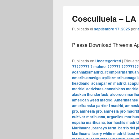
Cosculluela – LA
Publicado el
septiembre 17, 2025
por
Please Download Threema Appt
Publicado en
Uncategorized
|
Etiqueta
???????? ? malmo
,
?????? ????????
#cannabismadrid
,
#comprarmarihuan
#marihuanavigo
,
#pillarmarihuanagali
headband
,
acampar en madrid
,
acapul
madrid
,
activistas cannabicos madrid
alaskan thunderfuck
,
alcorcon marih
american weed madrid
,
Amerikaanse f
amerikanska partier i madrid
,
amnesia
pro
,
amnesia pro
,
amnesia pro madrid
cultivar marihuana
,
arguelles marihu
españa marihuana
,
bar hachis madrid
Marihuana
,
barneys farm
,
barrio del p
Marihuana
,
berry white madrid
,
best 
,
,