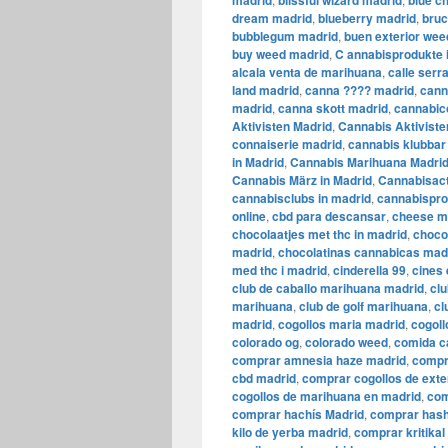
madrid
blissful wizard madrid
blue c
dream madrid
,
blueberry madrid
,
bruc
bubblegum madrid
,
buen exterior wee
buy weed madrid
,
C annabisprodukte 
alcala venta de marihuana
,
calle ser
land madrid
,
canna ???? madrid
,
cann
madrid
,
canna skott madrid
,
cannabic
Aktivisten Madrid
,
Cannabis Aktiviste
connaiserie madrid
,
cannabis klubbar 
in Madrid
,
Cannabis Marihuana Madri
Cannabis März in Madrid
,
Cannabisact
cannabisclubs in madrid
,
cannabispro
online
,
cbd para descansar
,
cheese m
chocolaatjes met thc in madrid
,
choco
madrid
,
chocolatinas cannabicas mad
med thc i madrid
,
cinderella 99
,
cines 
club de caballo marihuana madrid
,
clu
marihuana
,
club de golf marihuana
,
cl
madrid
,
cogollos maria madrid
,
cogoll
colorado og
,
colorado weed
,
comida c
comprar amnesia haze madrid
,
compr
cbd madrid
,
comprar cogollos de exte
cogollos de marihuana en madrid
,
com
comprar hachís Madrid
,
comprar hash
kilo de yerba madrid
,
comprar kritika