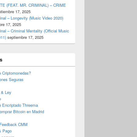
TE (FEAT. MR. CRIMINAL) – CRIME
ptiembre 17, 2025
inal – Longevity (Music Video 2020)
bre 17, 2025
inal – Criminal Mentality (Official Music
011)
septiembre 17, 2025
s
e Criptomonedas?
iones Seguras
 & Ley
o
o Encriptado Threema
omprar Bitcoin en Madrid
 Feedback CMM
& Pago