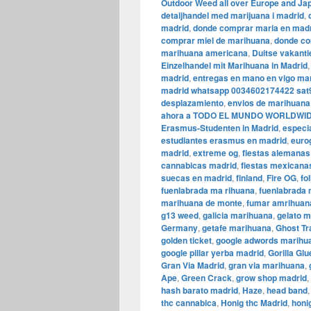
Outdoor Weed all over Europe and Ja
detaljhandel med marijuana i madrid
,
madrid
,
donde comprar maria en mad
comprar miel de marihuana
,
donde co
marihuana americana
,
Duitse vakanti
Einzelhandel mit Marihuana in Madrid
madrid
,
entregas en mano en vigo ma
madrid whatsapp 0034602174422 sat
desplazamiento
,
envios de marihuana
ahora a TODO EL MUNDO WORLDWI
Erasmus-Studenten in Madrid
,
especi
estudiantes erasmus en madrid
,
euro
madrid
,
extreme og
,
fiestas alemanas
cannabicas madrid
,
fiestas mexicana
suecas en madrid
,
finland
,
Fire OG
,
fo
fuenlabrada ma rihuana
,
fuenlabrada
marihuana de monte
,
fumar amrihuana
g13 weed
,
galicia marihuana
,
gelato m
Germany
,
getafe marihuana
,
Ghost Tr
golden ticket
,
google adwords marihu
google pillar yerba madrid
,
Gorilla Glu
Gran Via Madrid
,
gran via marihuana
,
Ape
,
Green Crack
,
grow shop madrid
,
hash barato madrid
,
Haze
,
head band
thc cannabica
,
Honig thc Madrid
,
honi