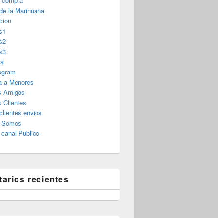
r compra
 de la Marihuana
cion
s1
s2
s3
ta
legram
a a Menores
s Amigos
 Clientes
clientes envios
s Somos
canal Publico
arios recientes