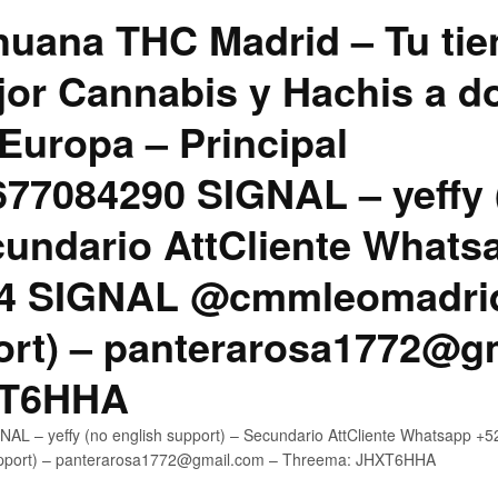
uana THC Madrid – Tu tie
jor Cannabis y Hachis a do
Europa – Principal
7084290 SIGNAL – yeffy 
cundario AttCliente Whats
4 SIGNAL @cmmleomadrid
ort) – panterarosa1772@g
XT6HHA
AL – yeffy (no english support) – Secundario AttCliente Whatsapp
upport) – panterarosa1772@gmail.com – Threema: JHXT6HHA