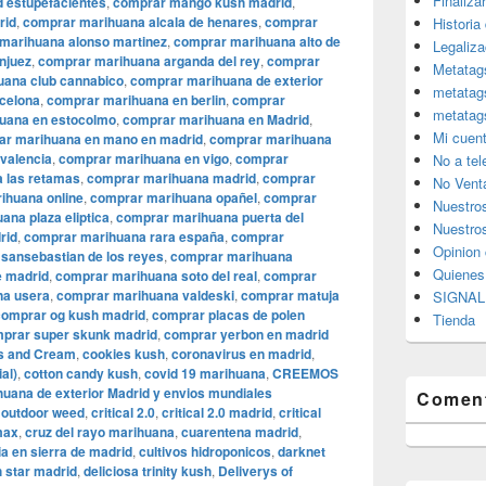
Finaliza
 estupefacientes
,
comprar mango kush madrid
,
rid
,
comprar marihuana alcala de henares
,
comprar
Historia
marihuana alonso martinez
,
comprar marihuana alto de
Legaliza
njuez
,
comprar marihuana arganda del rey
,
comprar
Metatag
uana club cannabico
,
comprar marihuana de exterior
metatag
celona
,
comprar marihuana en berlin
,
comprar
metatag
uana en estocolmo
,
comprar marihuana en Madrid
,
Mi cuen
ar marihuana en mano en madrid
,
comprar marihuana
valencia
,
comprar marihuana en vigo
,
comprar
No a te
 las retamas
,
comprar marihuana madrid
,
comprar
No Vent
ihuana online
,
comprar marihuana opañel
,
comprar
Nuestro
ana plaza eliptica
,
comprar marihuana puerta del
Nuestros
rid
,
comprar marihuana rara españa
,
comprar
Opinion 
sansebastian de los reyes
,
comprar marihuana
Quiene
e madrid
,
comprar marihuana soto del real
,
comprar
na usera
,
comprar marihuana valdeski
,
comprar matuja
SIGNAL 
comprar og kush madrid
,
comprar placas de polen
Tienda
prar super skunk madrid
,
comprar yerbon en madrid
s and Cream
,
cookies kush
,
coronavirus en madrid
,
al)
,
cotton candy kush
,
covid 19 marihuana
,
CREEMOS
ana de exterior Madrid y envios mundiales
Coment
 outdoor weed
,
critical 2.0
,
critical 2.0 madrid
,
critical
 max
,
cruz del rayo marihuana
,
cuarentena madrid
,
ia en sierra de madrid
,
cultivos hidroponicos
,
darknet
 star madrid
,
deliciosa trinity kush
,
Deliverys of