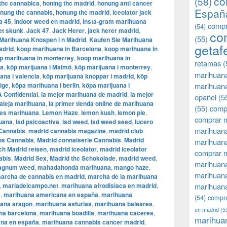
co
(58)
thc cannabica
,
honing thc madrid
,
honung anti cancer
Españ
nung thc cannabis
,
honung thc madrid
,
iceolator jack
a 45
,
indoor weed en madrid
,
insta-gram marihuana
compr
(54)
et skunk
,
Jack 47
,
Jack Herer
,
jack herer madrid
,
co
(55)
Marihuana Knospen i n Madrid
,
Kaufen Sie Marihuana
getaf
adrid
,
koop marihuana in Barcelona
,
koop marihuana in
p marihuana in monterrey
,
koop marihuana in
retamas
(
ia
,
köp marijuana i Malmö
,
köp marijuana i monterrey
,
marihuan
uana i valencia
,
köp marijuana knoppar i madrid
,
köp
ige
,
köpa marihuana i berlin
,
köpa marijuana i
marihuana
 Confidential
,
la mejor marihuana de madrid
,
la mejor
opañel
(5
aleja marihuana
,
la primer tienda online de marihuana
(55)
comp
nes marihuana
,
Lemon Haze
,
lemon kush
,
lemon pie
,
comprar m
huana
,
lsd psicoactiva
,
lsd weed
,
lsd weed seed
,
lucero
marihuana
Cannabis
,
madrid cannabis magazine
,
madrid club
bs Cannabis
,
Madrid connaiserie Cannabis
,
Madrid
marihuana
h Madrid reisen
,
madrid iceolator
,
madrid iceolator
comprar 
abis
,
Madrid Sex
,
Madrid thc Schokolade
,
madrid weed
,
marihuana
agnum weed
,
mahadahonda marihuana
,
mango haze
,
marihuana
archa de cannabis en madrid
,
marcha de la marihuana
,
mariadelcampo.net
,
marihuana afrodisiaca en madrid
,
marihuana
e
,
marihuana americana en españa
,
marihuana
(54)
compra
ana aragon
,
marihuana asturias
,
marihuana baleares
,
en madrid
(5
na barcelona
,
marihuana boadilla
,
marihuana caceres
,
marihua
ana en españa
,
marihuana cannabis cancer madrid
,