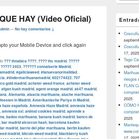
 QUE HAY (Video Oficial)
Entrad
admin
—
No hay comentarios ↓
Coscull
septiem
o your Mobile Device and click again
Coscullu
17, 202
Tego Cal
do
??? thnabica ????
,
???? thc madrid
,
?????
septiem
 ????? 2453
,
?????? connaiserie Madrid
,
amadrid
,
#galiciaweed
,
#lanuevanormalidad
,
Marihuan
cia
,
#tindermarihuanamadrid
,
602174422
,
707
riesgos
co gold madrid
,
acheter weed france
,
acheter weed
FLAN C
,
afgan kush madrid
,
agent orange madrid
,
ak47 madrid
,
comprar
uana
,
Alemania
,
alsacia marihuana
,
aluche marihuana
,
2025
eesten in Madrid
,
Amerikanische Partys in Madrid
,
CÓMO H
 haze española
,
Amnesia Haze Madrid
,
amnesia haze
,
amnesia xxl
,
animal cookies madrid
,
aprende a
comprar
ana
,
badoo marihuana
,
banana kush madrid
,
banco de
2025
,
bar madrid alcorcon hash
,
barcelona kaufen
Mantequ
ilar madrid
,
barrio del pilar marihuana
,
berlin kaufen
www.com
weed madrid
,
bitcoin weed madrid
,
blackberry kush
17, 202
,
,
,