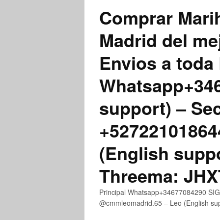
Comprar Marih
Madrid del me
Envios a toda 
Whatsapp+3467
support) – Se
+52722101864
(English supp
Threema: JH
Principal Whatsapp+34677084290 SIGN
@cmmleomadrid.65 – Leo (English s