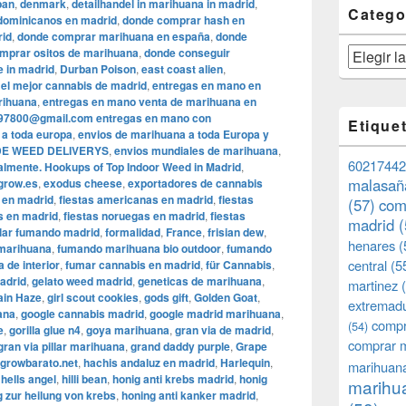
pan
,
denmark
,
detailhandel in marihuana in madrid
,
Catego
dominicanos en madrid
,
donde comprar hash en
rid
,
donde comprar marihuana en españa
,
donde
mprar ositos de marihuana
,
donde conseguir
Categorías
e in madrid
,
Durban Poison
,
east coast alien
,
,
el mejor cannabis de madrid
,
entregas en mano en
rihuana
,
entregas en mano venta de marihuana en
97800@gmail.com entregas en mano con
Etique
 a toda europa
,
envios de marihuana a toda Europa y
DE WEED DELIVERYS
,
envios mundiales de marihuana
,
60217442
almente. Hookups of Top Indoor Weed in Madrid
,
malasañ
grow.es
,
exodus cheese
,
exportadores de cannabis
 en madrid
,
fiestas americanas en madrid
,
fiestas
(57)
com
s en madrid
,
fiestas noruegas en madrid
,
fiestas
madrid
(
llar fumando madrid
,
formalidad
,
France
,
frisian dew
,
henares
(
 marihuana
,
fumando marihuana bio outdoor
,
fumando
central
(5
 de interior
,
fumar cannabis en madrid
,
für Cannabis
,
adrid
,
gelato weed madrid
,
geneticas de marihuana
,
martinez
(
ain Haze
,
girl scout cookies
,
gods gift
,
Golden Goat
,
extremad
ana
,
google cannabis madrid
,
google madrid marihuana
,
compr
(54)
e
,
gorilla glue n4
,
goya marihuana
,
gran via de madrid
,
comprar 
gran via pillar marihuana
,
grand daddy purple
,
Grape
growbarato.net
,
hachis andaluz en madrid
,
Harlequin
,
marihuana
,
hells angel
,
hilli bean
,
honig anti krebs madrid
,
honig
marihua
g zur heilung von krebs
,
honing anti kanker madrid
,