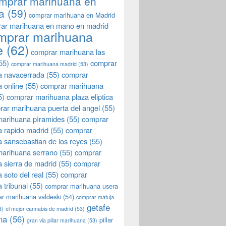
mprar marihuana en
a
(59)
comprar marihuana en Madrid
ar marihuana en mano en madrid
mprar marihuana
e
(62)
comprar marihuana las
55)
comprar
comprar marihuana madrid
(53)
a navacerrada
(55)
comprar
 online
(55)
comprar marihuana
5)
comprar marihuana plaza eliptica
rar marihuana puerta del angel
(55)
arihuana pìramides
(55)
comprar
 rapido madrid
(55)
comprar
 sansebastian de los reyes
(55)
marihuana serrano
(55)
comprar
 sierra de madrid
(55)
comprar
 soto del real
(55)
comprar
 tribunal
(55)
comprar marihuana usera
r marihuana valdeski
(54)
comprar matuja
getafe
3)
el mejor cannabis de madrid
(53)
na
(56)
pillar
gran via pillar marihuana
(53)