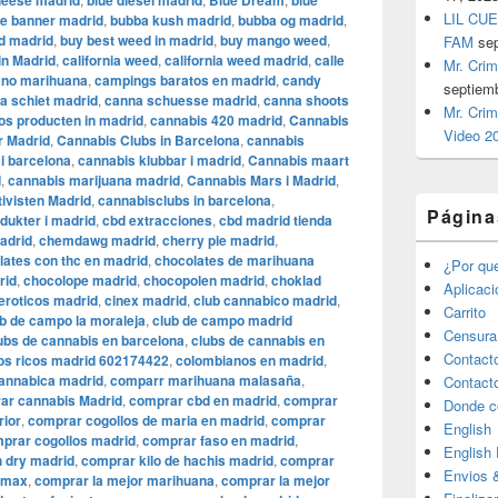
heese madrid
blue diesel madrid
Blue Dream
blue
LIL CUE
e banner madrid
,
bubba kush madrid
,
bubba og madrid
,
d madrid
,
buy best weed in madrid
,
buy mango weed
,
FAM
se
in Madrid
,
california weed
,
california weed madrid
,
calle
Mr. Crim
rano marihuana
,
campings baratos en madrid
,
candy
septiem
a schiet madrid
,
canna schuesse madrid
,
canna shoots
Mr. Crim
os producten in madrid
,
cannabis 420 madrid
,
Cannabis
Video 2
r Madrid
,
Cannabis Clubs in Barcelona
,
cannabis
i barcelona
,
cannabis klubbar i madrid
,
Cannabis maart
d
,
cannabis marijuana madrid
,
Cannabis Mars i Madrid
,
ivisten Madrid
,
cannabisclubs in barcelona
,
Página
dukter i madrid
,
cbd extracciones
,
cbd madrid tienda
adrid
,
chemdawg madrid
,
cherry pie madrid
,
lates con thc en madrid
,
chocolates de marihuana
¿Por qu
rid
,
chocolope madrid
,
chocopolen madrid
,
choklad
Aplicac
eroticos madrid
,
cinex madrid
,
club cannabico madrid
,
Carrito
b de campo la moraleja
,
club de campo madrid
Censura
ubs de cannabis en barcelona
,
clubs de cannabis en
Contact
os ricos madrid 602174422
,
colombianos en madrid
,
annabica madrid
,
comparr marihuana malasaña
,
Contact
ar cannabis Madrid
,
comprar cbd en madrid
,
comprar
Donde c
rior
,
comprar cogollos de maria en madrid
,
comprar
English
prar cogollos madrid
,
comprar faso en madrid
,
English
 dry madrid
,
comprar kilo de hachis madrid
,
comprar
Envios 
l max
,
comprar la mejor marihuana
,
comprar la mejor