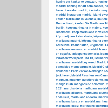
honing om kanker te genezen
,
honing 
madrid
,
honung för att bota cancer
,
ho
herer
,
iceolator madrid
,
iceolator may
madrid
,
instagram madrid
,
island swe
kaufen Marihuana in Valencia
,
kaufen 
Deutschland
,
kaufen Sie Marihuana M
berlijn
,
koop marihuana in malmo
,
koo
Stockholm
,
​​koop marihuana in Valenc
köp marijuana i stockholm
,
​​köp marij
marijuana madrid
,
köp marijuana sver
barcelona
,
kosher kush
,
kryptonite
,
LA
marihuana en mano en madrid
,
la mor
en españa
,
ladespensademaria
,
lega
livraison weed paris
,
lsd 13
,
lsd mari
marihuana
,
madrid buy weed
,
Madrid 
cannabico montecarmelo
,
Madrid Clu
deutschen Parteien von Norwegen nac
jack herer
,
Madrid Rauchen von Cann
magnum
,
magnum autofloreciente
,
m
mango kush
,
mangobiche colombia
,
m
2021
,
marcha de la marihuana madrid
marihuana alicante
,
marihuana aluch
andalucia
,
marihuana andorra
,
marihu
marihuana barata en madrid
,
marihua
marihuana cadiz
,
marihuana californi