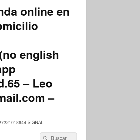
nda online en
micilio
(no english
app
.65 – Leo
mail.com –
 +527221018644 SIGNAL
Buscar
Buscar