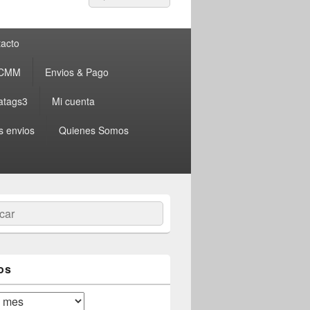
por:
acto
 CMM
Envios & Pago
atags3
Mi cuenta
s envios
Quienes Somos
ar
os