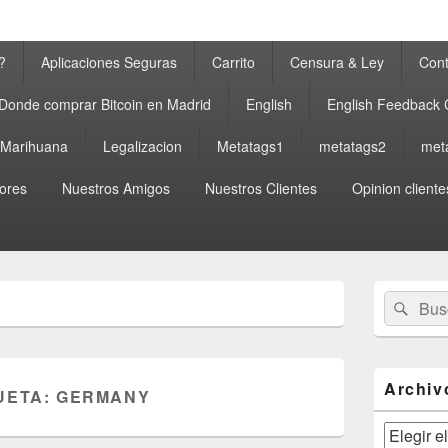
?
Aplicaciones Seguras
Carrito
Censura & Ley
Cont
Donde comprar Bitcoin en Madrid
English
English Feedback
a Marihuana
Legalizacion
Metatags1
metatags2
met
ores
Nuestros Amigos
Nuestros Clientes
Opinion cliente
El
Buscar
Busc
área
por:
de
widget
barra
lateral
Archiv
UETA:
GERMANY
primaria
Archivos