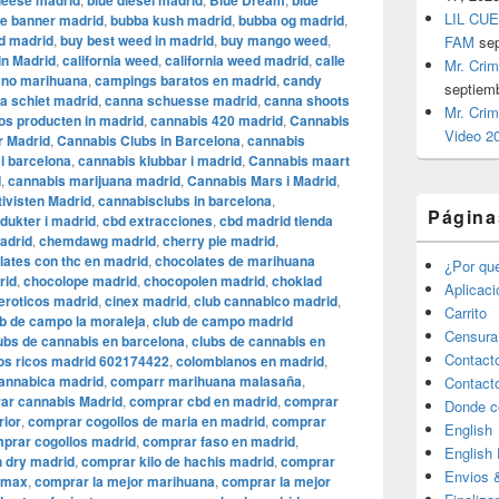
heese madrid
blue diesel madrid
Blue Dream
blue
LIL CUE
e banner madrid
,
bubba kush madrid
,
bubba og madrid
,
d madrid
,
buy best weed in madrid
,
buy mango weed
,
FAM
se
in Madrid
,
california weed
,
california weed madrid
,
calle
Mr. Crim
rano marihuana
,
campings baratos en madrid
,
candy
septiem
a schiet madrid
,
canna schuesse madrid
,
canna shoots
Mr. Crim
os producten in madrid
,
cannabis 420 madrid
,
Cannabis
Video 2
r Madrid
,
Cannabis Clubs in Barcelona
,
cannabis
i barcelona
,
cannabis klubbar i madrid
,
Cannabis maart
d
,
cannabis marijuana madrid
,
Cannabis Mars i Madrid
,
ivisten Madrid
,
cannabisclubs in barcelona
,
Página
dukter i madrid
,
cbd extracciones
,
cbd madrid tienda
adrid
,
chemdawg madrid
,
cherry pie madrid
,
lates con thc en madrid
,
chocolates de marihuana
¿Por qu
rid
,
chocolope madrid
,
chocopolen madrid
,
choklad
Aplicac
eroticos madrid
,
cinex madrid
,
club cannabico madrid
,
Carrito
b de campo la moraleja
,
club de campo madrid
Censura
ubs de cannabis en barcelona
,
clubs de cannabis en
Contact
os ricos madrid 602174422
,
colombianos en madrid
,
annabica madrid
,
comparr marihuana malasaña
,
Contact
ar cannabis Madrid
,
comprar cbd en madrid
,
comprar
Donde c
rior
,
comprar cogollos de maria en madrid
,
comprar
English
prar cogollos madrid
,
comprar faso en madrid
,
English
 dry madrid
,
comprar kilo de hachis madrid
,
comprar
Envios 
l max
,
comprar la mejor marihuana
,
comprar la mejor