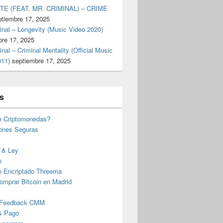
TE (FEAT. MR. CRIMINAL) – CRIME
ptiembre 17, 2025
inal – Longevity (Music Video 2020)
bre 17, 2025
inal – Criminal Mentality (Official Music
011)
septiembre 17, 2025
s
e Criptomonedas?
iones Seguras
 & Ley
o
o Encriptado Threema
omprar Bitcoin en Madrid
 Feedback CMM
& Pago