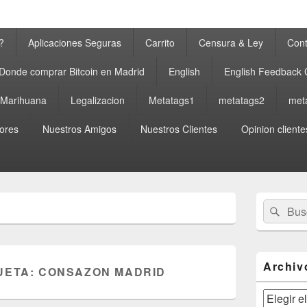
?
Aplicaciones Seguras
Carrito
Censura & Ley
Cont
Donde comprar Bitcoin en Madrid
English
English Feedback
a Marihuana
Legalizacion
Metatags1
metatags2
met
ores
Nuestros Amigos
Nuestros Clientes
Opinion cliente
El
Buscar
Busc
área
por:
de
widget
barra
lateral
Archiv
UETA:
CONSAZON MADRID
primaria
Archivos