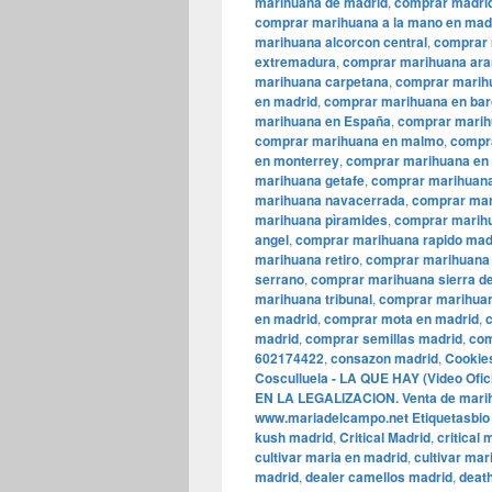
marihuana de madrid
,
comprar madrid
comprar marihuana a la mano en mad
marihuana alcorcon central
,
comprar 
extremadura
,
comprar marihuana ara
marihuana carpetana
,
comprar marih
en madrid
,
comprar marihuana en bar
marihuana en España
,
comprar marih
comprar marihuana en malmo
,
compr
en monterrey
,
comprar marihuana en 
marihuana getafe
,
comprar marihuana
marihuana navacerrada
,
comprar mar
marihuana pìramides
,
comprar marihu
angel
,
comprar marihuana rapido mad
marihuana retiro
,
comprar marihuana 
serrano
,
comprar marihuana sierra d
marihuana tribunal
,
comprar marihua
en madrid
,
comprar mota en madrid
,
madrid
,
comprar semillas madrid
,
com
602174422
,
consazon madrid
,
Cookie
Cosculluela - LA QUE HAY (Video Ofici
EN LA LEGALIZACION. Venta de marihu
www.mariadelcampo.net Etiquetasbio
kush madrid
,
Critical Madrid
,
critical
cultivar maria en madrid
,
cultivar mar
madrid
,
dealer camellos madrid
,
death