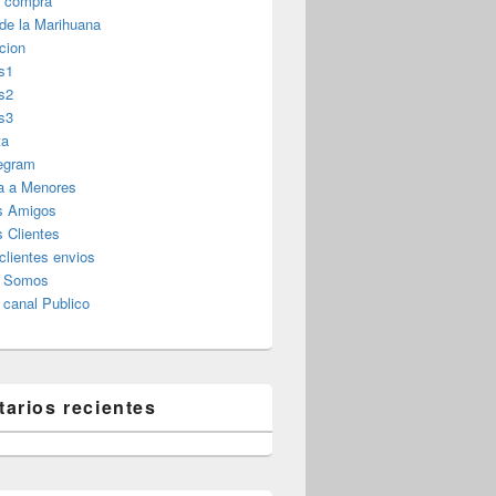
r compra
 de la Marihuana
cion
s1
s2
s3
ta
legram
a a Menores
s Amigos
 Clientes
clientes envios
s Somos
canal Publico
arios recientes