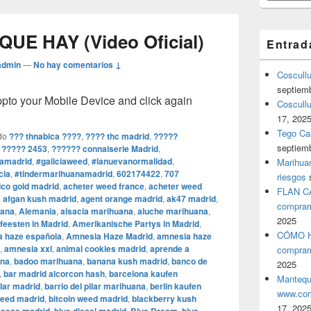
 QUE HAY (Video Oficial)
Entrad
admin
—
No hay comentarios ↓
Coscull
septiem
o your Mobile Device and click again
Coscullu
17, 202
Tego Cal
do
??? thnabica ????
,
???? thc madrid
,
?????
septiem
 ????? 2453
,
?????? connaiserie Madrid
,
amadrid
,
#galiciaweed
,
#lanuevanormalidad
,
Marihuan
cia
,
#tindermarihuanamadrid
,
602174422
,
707
riesgos
co gold madrid
,
acheter weed france
,
acheter weed
FLAN C
,
afgan kush madrid
,
agent orange madrid
,
ak47 madrid
,
comprar
uana
,
Alemania
,
alsacia marihuana
,
aluche marihuana
,
2025
eesten in Madrid
,
Amerikanische Partys in Madrid
,
CÓMO H
 haze española
,
Amnesia Haze Madrid
,
amnesia haze
,
amnesia xxl
,
animal cookies madrid
,
aprende a
comprar
ana
,
badoo marihuana
,
banana kush madrid
,
banco de
2025
,
bar madrid alcorcon hash
,
barcelona kaufen
Mantequ
ilar madrid
,
barrio del pilar marihuana
,
berlin kaufen
www.com
weed madrid
,
bitcoin weed madrid
,
blackberry kush
17, 202
,
,
,