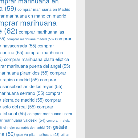
mprar marihuana en
a
(59)
comprar marihuana en Madrid
ar marihuana en mano en madrid
mprar marihuana
e
(62)
comprar marihuana las
55)
comprar
comprar marihuana madrid
(53)
a navacerrada
(55)
comprar
 online
(55)
comprar marihuana
5)
comprar marihuana plaza eliptica
rar marihuana puerta del angel
(55)
arihuana pìramides
(55)
comprar
 rapido madrid
(55)
comprar
 sansebastian de los reyes
(55)
marihuana serrano
(55)
comprar
 sierra de madrid
(55)
comprar
 soto del real
(55)
comprar
 tribunal
(55)
comprar marihuana usera
r marihuana valdeski
(54)
comprar matuja
getafe
3)
el mejor cannabis de madrid
(53)
na
(56)
pillar
gran via pillar marihuana
(53)