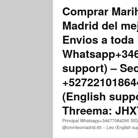
Comprar Marih
Madrid del me
Envios a toda 
Whatsapp+3467
support) – Se
+52722101864
(English supp
Threema: JH
Principal Whatsapp+34677084290 SIGN
@cmmleomadrid.65 – Leo (English s