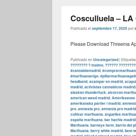
Cosculluela – LA
Publicado el
septiembre 17, 2025
por
Please Download Threema Appt
Publicado en
Uncategorized
|
Etiqueta
???????? ? malmo
,
?????? ????????
#cannabismadrid
,
#comprarmarihuan
#marihuanavigo
,
#pillarmarihuanagali
headband
,
acampar en madrid
,
acapul
madrid
,
activistas cannabicos madrid
alaskan thunderfuck
,
alcorcon marih
american weed madrid
,
Amerikaanse f
amerikanska partier i madrid
,
amnesia
pro
,
amnesia pro
,
amnesia pro madrid
cultivar marihuana
,
arguelles marihu
españa marihuana
,
bar hachis madrid
Marihuana
,
barneys farm
,
barrio del p
Marihuana
,
berry white madrid
,
best 
,
,