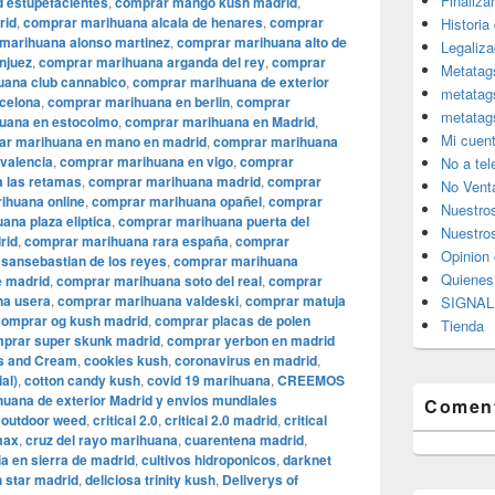
Finaliza
 estupefacientes
,
comprar mango kush madrid
,
rid
,
comprar marihuana alcala de henares
,
comprar
Historia
marihuana alonso martinez
,
comprar marihuana alto de
Legaliza
njuez
,
comprar marihuana arganda del rey
,
comprar
Metatag
uana club cannabico
,
comprar marihuana de exterior
metatag
celona
,
comprar marihuana en berlin
,
comprar
metatag
uana en estocolmo
,
comprar marihuana en Madrid
,
Mi cuen
ar marihuana en mano en madrid
,
comprar marihuana
valencia
,
comprar marihuana en vigo
,
comprar
No a te
 las retamas
,
comprar marihuana madrid
,
comprar
No Vent
ihuana online
,
comprar marihuana opañel
,
comprar
Nuestro
ana plaza eliptica
,
comprar marihuana puerta del
Nuestros
rid
,
comprar marihuana rara españa
,
comprar
Opinion 
sansebastian de los reyes
,
comprar marihuana
Quiene
e madrid
,
comprar marihuana soto del real
,
comprar
na usera
,
comprar marihuana valdeski
,
comprar matuja
SIGNAL 
comprar og kush madrid
,
comprar placas de polen
Tienda
prar super skunk madrid
,
comprar yerbon en madrid
s and Cream
,
cookies kush
,
coronavirus en madrid
,
al)
,
cotton candy kush
,
covid 19 marihuana
,
CREEMOS
ana de exterior Madrid y envios mundiales
Coment
 outdoor weed
,
critical 2.0
,
critical 2.0 madrid
,
critical
 max
,
cruz del rayo marihuana
,
cuarentena madrid
,
ia en sierra de madrid
,
cultivos hidroponicos
,
darknet
 star madrid
,
deliciosa trinity kush
,
Deliverys of