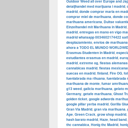
Outdoor Weed all over Europe and Ja
detaljhandel med marijuana i madrid
,
madrid
,
donde comprar maria en mad
comprar miel de marihuana
,
donde co
marihuana americana
,
Duitse vakanti
Einzelhandel mit Marihuana in Madrid
madrid
,
entregas en mano en vigo ma
madrid whatsapp 0034602174422 sat
desplazamiento
,
envios de marihuana
ahora a TODO EL MUNDO WORLDWI
Erasmus-Studenten in Madrid
,
especi
estudiantes erasmus en madrid
,
euro
madrid
,
extreme og
,
fiestas alemanas
cannabicas madrid
,
fiestas mexicana
suecas en madrid
,
finland
,
Fire OG
,
fo
fuenlabrada ma rihuana
,
fuenlabrada
marihuana de monte
,
fumar amrihuana
g13 weed
,
galicia marihuana
,
gelato m
Germany
,
getafe marihuana
,
Ghost Tr
golden ticket
,
google adwords marihu
google pillar yerba madrid
,
Gorilla Glu
Gran Via Madrid
,
gran via marihuana
,
Ape
,
Green Crack
,
grow shop madrid
,
hash barato madrid
,
Haze
,
head band
thc cannabica
,
Honig thc Madrid
,
honi