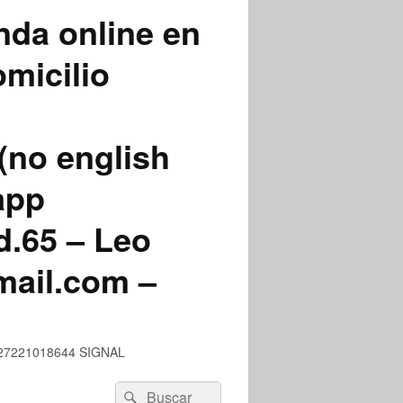
nda online en
micilio
(no english
app
.65 – Leo
mail.com –
 +527221018644 SIGNAL
Buscar
Buscar