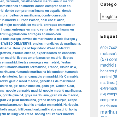
pan
,
denmark
,
detailhandel in marihuana in madrid
,
Catego
dominicanos en madrid
,
donde comprar hash en
rid
,
donde comprar marihuana en españa
,
donde
mprar ositos de marihuana
,
donde conseguir
Categorías
e in madrid
,
Durban Poison
,
east coast alien
,
,
el mejor cannabis de madrid
,
entregas en mano en
rihuana
,
entregas en mano venta de marihuana en
97800@gmail.com entregas en mano con
Etique
 a toda europa
,
envios de marihuana a toda Europa y
DE WEED DELIVERYS
,
envios mundiales de marihuana
,
60217442
almente. Hookups of Top Indoor Weed in Madrid
,
malasañ
grow.es
,
exodus cheese
,
exportadores de cannabis
 en madrid
,
fiestas americanas en madrid
,
fiestas
(57)
com
s en madrid
,
fiestas noruegas en madrid
,
fiestas
madrid
(
llar fumando madrid
,
formalidad
,
France
,
frisian dew
,
henares
(
 marihuana
,
fumando marihuana bio outdoor
,
fumando
central
(5
 de interior
,
fumar cannabis en madrid
,
für Cannabis
,
adrid
,
gelato weed madrid
,
geneticas de marihuana
,
martinez
(
ain Haze
,
girl scout cookies
,
gods gift
,
Golden Goat
,
extremad
ana
,
google cannabis madrid
,
google madrid marihuana
,
compr
(54)
e
,
gorilla glue n4
,
goya marihuana
,
gran via de madrid
,
comprar 
gran via pillar marihuana
,
grand daddy purple
,
Grape
growbarato.net
,
hachis andaluz en madrid
,
Harlequin
,
marihuana
,
hells angel
,
hilli bean
,
honig anti krebs madrid
,
honig
marihua
g zur heilung von krebs
,
honing anti kanker madrid
,