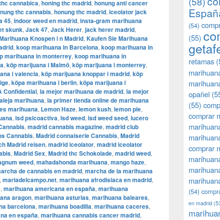
co
(58)
thc cannabica
,
honing thc madrid
,
honung anti cancer
Españ
nung thc cannabis
,
honung thc madrid
,
iceolator jack
a 45
,
indoor weed en madrid
,
insta-gram marihuana
compr
(54)
et skunk
,
Jack 47
,
Jack Herer
,
jack herer madrid
,
co
(55)
Marihuana Knospen i n Madrid
,
Kaufen Sie Marihuana
getaf
adrid
,
koop marihuana in Barcelona
,
koop marihuana in
p marihuana in monterrey
,
koop marihuana in
retamas
(
ia
,
köp marijuana i Malmö
,
köp marijuana i monterrey
,
marihuan
uana i valencia
,
köp marijuana knoppar i madrid
,
köp
ige
,
köpa marihuana i berlin
,
köpa marijuana i
marihuana
 Confidential
,
la mejor marihuana de madrid
,
la mejor
opañel
(5
aleja marihuana
,
la primer tienda online de marihuana
(55)
comp
nes marihuana
,
Lemon Haze
,
lemon kush
,
lemon pie
,
comprar m
huana
,
lsd psicoactiva
,
lsd weed
,
lsd weed seed
,
lucero
marihuana
Cannabis
,
madrid cannabis magazine
,
madrid club
bs Cannabis
,
Madrid connaiserie Cannabis
,
Madrid
marihuana
h Madrid reisen
,
madrid iceolator
,
madrid iceolator
comprar 
abis
,
Madrid Sex
,
Madrid thc Schokolade
,
madrid weed
,
marihuana
agnum weed
,
mahadahonda marihuana
,
mango haze
,
marihuana
archa de cannabis en madrid
,
marcha de la marihuana
,
mariadelcampo.net
,
marihuana afrodisiaca en madrid
,
marihuana
e
,
marihuana americana en españa
,
marihuana
(54)
compra
ana aragon
,
marihuana asturias
,
marihuana baleares
,
en madrid
(5
na barcelona
,
marihuana boadilla
,
marihuana caceres
,
marihua
ana en españa
,
marihuana cannabis cancer madrid
,