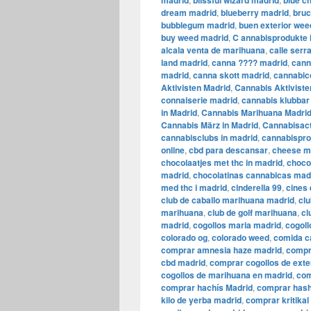
madrid
blissful wizard madrid
blue c
dream madrid
,
blueberry madrid
,
bruc
bubblegum madrid
,
buen exterior wee
buy weed madrid
,
C annabisprodukte 
alcala venta de marihuana
,
calle ser
land madrid
,
canna ???? madrid
,
cann
madrid
,
canna skott madrid
,
cannabic
Aktivisten Madrid
,
Cannabis Aktiviste
connaiserie madrid
,
cannabis klubbar 
in Madrid
,
Cannabis Marihuana Madri
Cannabis März in Madrid
,
Cannabisact
cannabisclubs in madrid
,
cannabispro
online
,
cbd para descansar
,
cheese m
chocolaatjes met thc in madrid
,
choco
madrid
,
chocolatinas cannabicas mad
med thc i madrid
,
cinderella 99
,
cines 
club de caballo marihuana madrid
,
clu
marihuana
,
club de golf marihuana
,
cl
madrid
,
cogollos maria madrid
,
cogoll
colorado og
,
colorado weed
,
comida c
comprar amnesia haze madrid
,
compr
cbd madrid
,
comprar cogollos de exte
cogollos de marihuana en madrid
,
com
comprar hachís Madrid
,
comprar hash
kilo de yerba madrid
,
comprar kritika