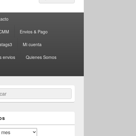
por:
acto
 CMM
Envios & Pago
atags3
Mi cuenta
s envios
Quienes Somos
ar
os