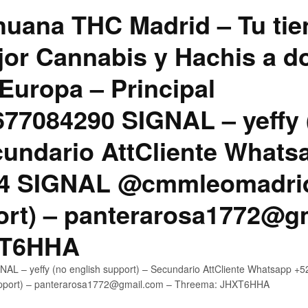
uana THC Madrid – Tu tie
jor Cannabis y Hachis a do
Europa – Principal
7084290 SIGNAL – yeffy 
cundario AttCliente Whats
4 SIGNAL @cmmleomadrid
ort) – panterarosa1772@g
XT6HHA
AL – yeffy (no english support) – Secundario AttCliente Whatsapp
upport) – panterarosa1772@gmail.com – Threema: JHXT6HHA