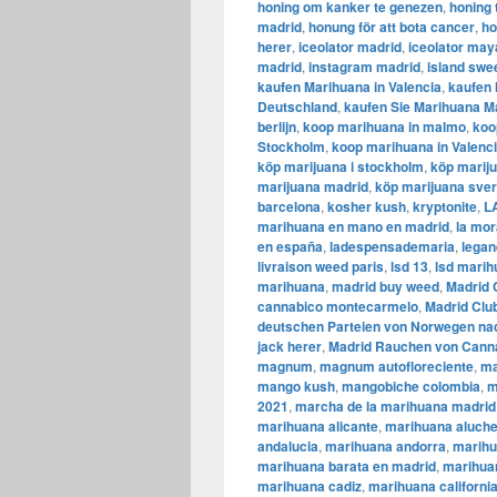
honing om kanker te genezen
,
honing 
madrid
,
honung för att bota cancer
,
ho
herer
,
iceolator madrid
,
iceolator may
madrid
,
instagram madrid
,
island swe
kaufen Marihuana in Valencia
,
kaufen 
Deutschland
,
kaufen Sie Marihuana M
berlijn
,
koop marihuana in malmo
,
koo
Stockholm
,
​​koop marihuana in Valenc
köp marijuana i stockholm
,
​​köp marij
marijuana madrid
,
köp marijuana sver
barcelona
,
kosher kush
,
kryptonite
,
LA
marihuana en mano en madrid
,
la mor
en españa
,
ladespensademaria
,
lega
livraison weed paris
,
lsd 13
,
lsd mari
marihuana
,
madrid buy weed
,
Madrid 
cannabico montecarmelo
,
Madrid Clu
deutschen Parteien von Norwegen nac
jack herer
,
Madrid Rauchen von Cann
magnum
,
magnum autofloreciente
,
m
mango kush
,
mangobiche colombia
,
m
2021
,
marcha de la marihuana madrid
marihuana alicante
,
marihuana aluch
andalucia
,
marihuana andorra
,
marihu
marihuana barata en madrid
,
marihua
marihuana cadiz
,
marihuana californi