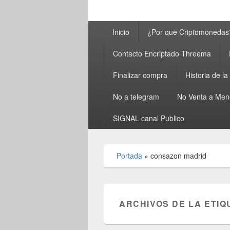
Menú
Inicio
¿Por que Criptomonedas
principal
Contacto Encriptado Threema
Finalizar compra
Historia de l
No a telegram
No Venta a Men
SIGNAL canal Publico
Portada
»
consazon madrid
ARCHIVOS DE LA ETIQ