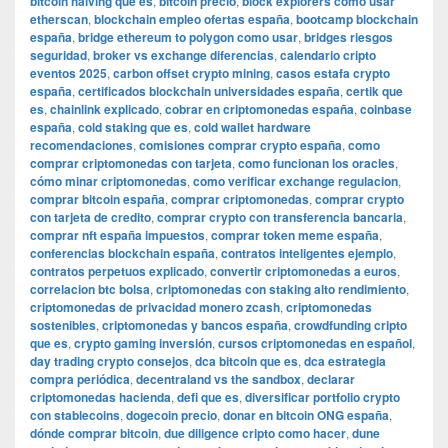
bitcoin halving que es
,
bitcoin precio
,
block explorers como usar
etherscan
,
blockchain empleo ofertas españa
,
bootcamp blockchain
españa
,
bridge ethereum to polygon como usar
,
bridges riesgos
seguridad
,
broker vs exchange diferencias
,
calendario cripto
eventos 2025
,
carbon offset crypto mining
,
casos estafa crypto
españa
,
certificados blockchain universidades españa
,
certik que
es
,
chainlink explicado
,
cobrar en criptomonedas españa
,
coinbase
españa
,
cold staking que es
,
cold wallet hardware
recomendaciones
,
comisiones comprar crypto españa
,
como
comprar criptomonedas con tarjeta
,
como funcionan los oracles
,
cómo minar criptomonedas
,
como verificar exchange regulacion
,
comprar bitcoin españa
,
comprar criptomonedas
,
comprar crypto
con tarjeta de credito
,
comprar crypto con transferencia bancaria
,
comprar nft españa impuestos
,
comprar token meme españa
,
conferencias blockchain españa
,
contratos inteligentes ejemplo
,
contratos perpetuos explicado
,
convertir criptomonedas a euros
,
correlacion btc bolsa
,
criptomonedas con staking alto rendimiento
,
criptomonedas de privacidad monero zcash
,
criptomonedas
sostenibles
,
criptomonedas y bancos españa
,
crowdfunding cripto
que es
,
crypto gaming inversión
,
cursos criptomonedas en español
,
day trading crypto consejos
,
dca bitcoin que es
,
dca estrategia
compra periódica
,
decentraland vs the sandbox
,
declarar
criptomonedas hacienda
,
defi que es
,
diversificar portfolio crypto
con stablecoins
,
dogecoin precio
,
donar en bitcoin ONG españa
,
dónde comprar bitcoin
,
due diligence cripto como hacer
,
dune