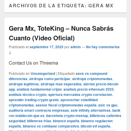
ARCHIVOS DE LA ETIQUETA:
GERA MX
Gera Mx, ToteKing – Nunca Sabrás
Cuanto (Video Oficial)
Publicado el
septiembre 17, 2025
por
admin
—
No hay comentarios
↓
Contact Us on Threema
Publicado en
Uncategorized
|
Etiquetado
aave vs compound
diferencias
,
airdrops como participar
,
airdrops criptomonedas
,
airdrops legitimos
,
airdrops mas esperados
,
alertas precio bitcoin
app
,
análisis fundamental cripto
,
analisis precio ethereum 2025
,
análisis técnico crypto
,
apertura mercados crypto correlacion
,
aprender trading crypto gratis
,
aprovechar volatilidad
criptomonedas
,
asesor fiscal criptomonedas españa
,
asic vs gpu
,
auditoría smart contracts empresas
,
axie infinity alternativas
,
bank
run stablecoin que es
,
barcelona crypto meetup
,
billeteras calientes
seguridad
,
billeteras frías
,
binance españa
,
binance regulacion
españa
,
binance vs coinbase comparativa
,
bitcoin etf españa
,