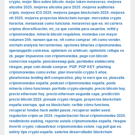
crypto
,
mejor libro sobre bitcoin
,
mejor token metaverso
,
mejores
altcoins 2025
,
mejores altcoins para 2025
,
mejores auditorias
cripto
,
mejores ICO 2025
,
mejores juegos blockchain 2025
,
mejores
nft 2025
,
mejores proyectos blockchain europe
,
mercados crypto
horarios
,
metamask como funciona
,
metaverso que es
,
mi cartera
criptos diversificación
,
mi_ca que cambia para usuarios
,
mifid y
criptomonedas
,
minería bitcoin requisitos
,
monedas con mayor
volumen 24h
,
nansen que es
,
nft como comprar
,
nft como vender
,
onchain analysis herramientas
,
opciones binarias criptomonedas
,
openzeppelin contratos
,
optimism vs arbitrum
,
optimistic rollups vs
zk
,
pagar impuestos con criptomonedas
,
pago con bitcoin
comercios españa
,
pancakeswap guia
,
paridades stablecoins
riesgos
,
pepe coin donde comprar
,
PGP
,
PGP KEY
,
phishing
criptomonedas como evitar
,
plan inversión crypto 5 años
,
plataformas lending defi comparativa
,
play to earn que es
,
plusvalía
criptomonedas españa
,
podcast criptomonedas españa
,
pools
minería cómo funcionan
,
portfolio crypto ejemplo
,
precio bitcoin hoy
,
precio ethereum hoy
,
precio ethereum segunda capa
,
predicción
precio bitcoin 2025
,
presale crypto riesgos
,
proyectos blockchain
españa startups
,
qué es blockchain
,
rarible cómo funciona
,
recuperar fondos hack wallet pasos
,
recuperar wallet seed
,
regulacion cripto ue 2024
,
regularizacion fiscal criptomonedas 2025
,
rendimiento staking
,
reportar estafa criptomonedas españa
,
riesgos
invertir crypto
,
roboadvisor criptomonedas existe
,
rug pull que es
,
safety tips crypto españa
,
salarios desarrollador blockchain