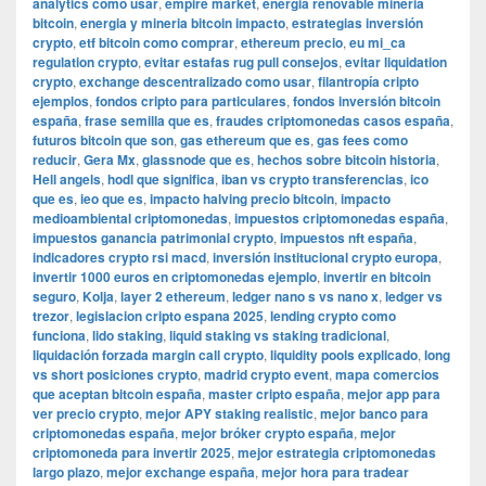
analytics como usar
,
empire market
,
energia renovable mineria
bitcoin
,
energia y mineria bitcoin impacto
,
estrategias inversión
crypto
,
etf bitcoin como comprar
,
ethereum precio
,
eu mi_ca
regulation crypto
,
evitar estafas rug pull consejos
,
evitar liquidation
crypto
,
exchange descentralizado como usar
,
filantropía cripto
ejemplos
,
fondos cripto para particulares
,
fondos inversión bitcoin
españa
,
frase semilla que es
,
fraudes criptomonedas casos españa
,
futuros bitcoin que son
,
gas ethereum que es
,
gas fees como
reducir
,
Gera Mx
,
glassnode que es
,
hechos sobre bitcoin historia
,
Hell angels
,
hodl que significa
,
iban vs crypto transferencias
,
ico
que es
,
ieo que es
,
impacto halving precio bitcoin
,
impacto
medioambiental criptomonedas
,
impuestos criptomonedas españa
,
impuestos ganancia patrimonial crypto
,
impuestos nft españa
,
indicadores crypto rsi macd
,
inversión institucional crypto europa
,
invertir 1000 euros en criptomonedas ejemplo
,
invertir en bitcoin
seguro
,
Kolja
,
layer 2 ethereum
,
ledger nano s vs nano x
,
ledger vs
trezor
,
legislacion cripto espana 2025
,
lending crypto como
funciona
,
lido staking
,
liquid staking vs staking tradicional
,
liquidación forzada margin call crypto
,
liquidity pools explicado
,
long
vs short posiciones crypto
,
madrid crypto event
,
mapa comercios
que aceptan bitcoin españa
,
master cripto españa
,
mejor app para
ver precio crypto
,
mejor APY staking realistic
,
mejor banco para
criptomonedas españa
,
mejor bróker crypto españa
,
mejor
criptomoneda para invertir 2025
,
mejor estrategia criptomonedas
largo plazo
,
mejor exchange españa
,
mejor hora para tradear