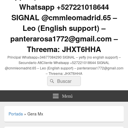
Whatsapp +527221018644
SIGNAL @cmmleomadrid.65 –
Leo (English support) –
panterarosa1772@gmail.com –
Threema: JHXT6HHA
Principal Whatsapp+34677084290 SIGNAL – yeffy (no english support) –
Secundario AttCliente Whatsapp +527221018644 SIGNAL
@cmmleomadrid.65 – Leo (English support) – panterarosa1772@gmail.com
– Threema: JHXT6HHA
Buscar
Buscar
por:
Menú
Portada
»
Gera Mx