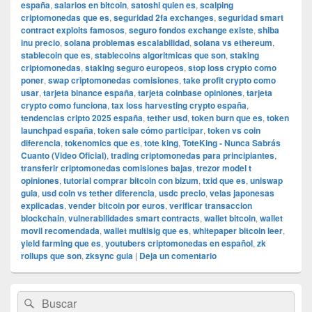
españa
,
salarios en bitcoin
,
satoshi quien es
,
scalping
criptomonedas que es
,
seguridad 2fa exchanges
,
seguridad smart
contract exploits famosos
,
seguro fondos exchange existe
,
shiba
inu precio
,
solana problemas escalabilidad
,
solana vs ethereum
,
stablecoin que es
,
stablecoins algoritmicas que son
,
staking
criptomonedas
,
staking seguro europeos
,
stop loss crypto como
poner
,
swap criptomonedas comisiones
,
take profit crypto como
usar
,
tarjeta binance españa
,
tarjeta coinbase opiniones
,
tarjeta
crypto como funciona
,
tax loss harvesting crypto españa
,
tendencias cripto 2025 españa
,
tether usd
,
token burn que es
,
token
launchpad españa
,
token sale cómo participar
,
token vs coin
diferencia
,
tokenomics que es
,
tote king
,
ToteKing - Nunca Sabrás
Cuanto (Video Oficial)
,
trading criptomonedas para principiantes
,
transferir criptomonedas comisiones bajas
,
trezor model t
opiniones
,
tutorial comprar bitcoin con bizum
,
txid que es
,
uniswap
guia
,
usd coin vs tether diferencia
,
usdc precio
,
velas japonesas
explicadas
,
vender bitcoin por euros
,
verificar transaccion
blockchain
,
vulnerabilidades smart contracts
,
wallet bitcoin
,
wallet
movil recomendada
,
wallet multisig que es
,
whitepaper bitcoin leer
,
yield farming que es
,
youtubers criptomonedas en español
,
zk
rollups que son
,
zksync guia
|
Deja un comentario
El
Buscar
Buscar
área