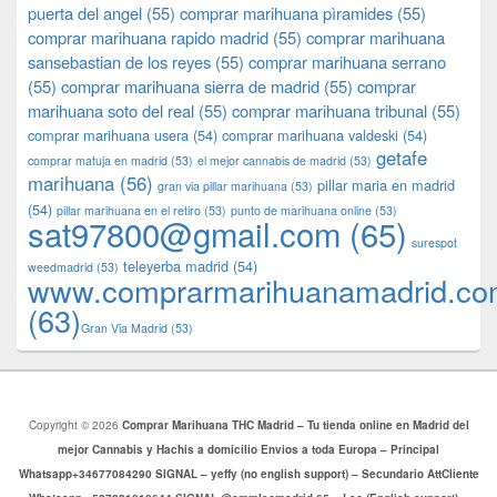
puerta del angel
(55)
comprar marihuana pìramides
(55)
comprar marihuana rapido madrid
(55)
comprar marihuana
sansebastian de los reyes
(55)
comprar marihuana serrano
(55)
comprar marihuana sierra de madrid
(55)
comprar
marihuana soto del real
(55)
comprar marihuana tribunal
(55)
comprar marihuana usera
(54)
comprar marihuana valdeski
(54)
getafe
comprar matuja en madrid
(53)
el mejor cannabis de madrid
(53)
marihuana
(56)
pillar maria en madrid
gran via pillar marihuana
(53)
(54)
pillar marihuana en el retiro
(53)
punto de marihuana online
(53)
sat97800@gmail.com
(65)
surespot
teleyerba madrid
(54)
weedmadrid
(53)
www.comprarmarihuanamadrid.c
(63)
​​Gran Via Madrid
(53)
Copyright © 2026
Comprar Marihuana THC Madrid – Tu tienda online en Madrid del
mejor Cannabis y Hachis a domicilio Envios a toda Europa – Principal
Whatsapp+34677084290 SIGNAL – yeffy (no english support) – Secundario AttCliente