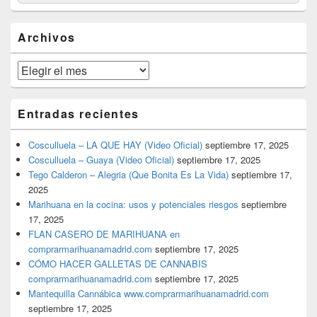
por:
de
widget
barra
Archivos
lateral
primaria
Archivos
Entradas recientes
Cosculluela – LA QUE HAY (Video Oficial)
septiembre 17, 2025
Cosculluela – Guaya (Video Oficial)
septiembre 17, 2025
Tego Calderon – Alegria (Que Bonita Es La Vida)
septiembre 17,
2025
Marihuana en la cocina: usos y potenciales riesgos
septiembre
17, 2025
FLAN CASERO DE MARIHUANA en
comprarmarihuanamadrid.com
septiembre 17, 2025
CÓMO HACER GALLETAS DE CANNABIS
comprarmarihuanamadrid.com
septiembre 17, 2025
Mantequilla Cannábica www.comprarmarihuanamadrid.com
septiembre 17, 2025