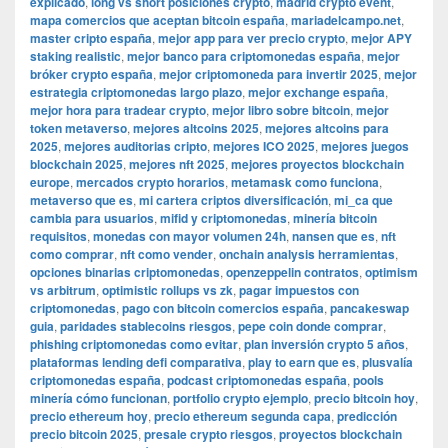
explicado
,
long vs short posiciones crypto
,
madrid crypto event
,
mapa comercios que aceptan bitcoin españa
,
mariadelcampo.net
,
master cripto españa
,
mejor app para ver precio crypto
,
mejor APY
staking realistic
,
mejor banco para criptomonedas españa
,
mejor
bróker crypto españa
,
mejor criptomoneda para invertir 2025
,
mejor
estrategia criptomonedas largo plazo
,
mejor exchange españa
,
mejor hora para tradear crypto
,
mejor libro sobre bitcoin
,
mejor
token metaverso
,
mejores altcoins 2025
,
mejores altcoins para
2025
,
mejores auditorias cripto
,
mejores ICO 2025
,
mejores juegos
blockchain 2025
,
mejores nft 2025
,
mejores proyectos blockchain
europe
,
mercados crypto horarios
,
metamask como funciona
,
metaverso que es
,
mi cartera criptos diversificación
,
mi_ca que
cambia para usuarios
,
mifid y criptomonedas
,
minería bitcoin
requisitos
,
monedas con mayor volumen 24h
,
nansen que es
,
nft
como comprar
,
nft como vender
,
onchain analysis herramientas
,
opciones binarias criptomonedas
,
openzeppelin contratos
,
optimism
vs arbitrum
,
optimistic rollups vs zk
,
pagar impuestos con
criptomonedas
,
pago con bitcoin comercios españa
,
pancakeswap
guia
,
paridades stablecoins riesgos
,
pepe coin donde comprar
,
phishing criptomonedas como evitar
,
plan inversión crypto 5 años
,
plataformas lending defi comparativa
,
play to earn que es
,
plusvalía
criptomonedas españa
,
podcast criptomonedas españa
,
pools
minería cómo funcionan
,
portfolio crypto ejemplo
,
precio bitcoin hoy
,
precio ethereum hoy
,
precio ethereum segunda capa
,
predicción
precio bitcoin 2025
,
presale crypto riesgos
,
proyectos blockchain