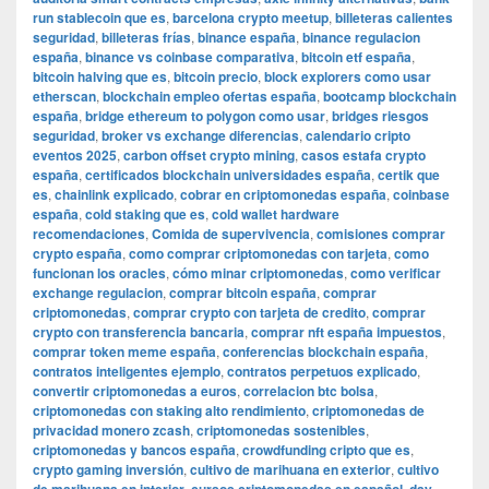
run stablecoin que es
,
barcelona crypto meetup
,
billeteras calientes
seguridad
,
billeteras frías
,
binance españa
,
binance regulacion
españa
,
binance vs coinbase comparativa
,
bitcoin etf españa
,
bitcoin halving que es
,
bitcoin precio
,
block explorers como usar
etherscan
,
blockchain empleo ofertas españa
,
bootcamp blockchain
españa
,
bridge ethereum to polygon como usar
,
bridges riesgos
seguridad
,
broker vs exchange diferencias
,
calendario cripto
eventos 2025
,
carbon offset crypto mining
,
casos estafa crypto
españa
,
certificados blockchain universidades españa
,
certik que
es
,
chainlink explicado
,
cobrar en criptomonedas españa
,
coinbase
españa
,
cold staking que es
,
cold wallet hardware
recomendaciones
,
Comida de supervivencia
,
comisiones comprar
crypto españa
,
como comprar criptomonedas con tarjeta
,
como
funcionan los oracles
,
cómo minar criptomonedas
,
como verificar
exchange regulacion
,
comprar bitcoin españa
,
comprar
criptomonedas
,
comprar crypto con tarjeta de credito
,
comprar
crypto con transferencia bancaria
,
comprar nft españa impuestos
,
comprar token meme españa
,
conferencias blockchain españa
,
contratos inteligentes ejemplo
,
contratos perpetuos explicado
,
convertir criptomonedas a euros
,
correlacion btc bolsa
,
criptomonedas con staking alto rendimiento
,
criptomonedas de
privacidad monero zcash
,
criptomonedas sostenibles
,
criptomonedas y bancos españa
,
crowdfunding cripto que es
,
crypto gaming inversión
,
cultivo de marihuana en exterior
,
cultivo
,
,