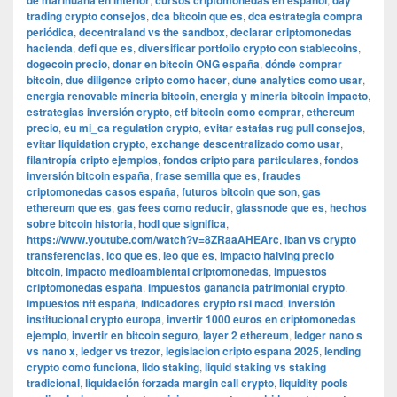
de marihuana en interior
cursos criptomonedas en español
day
trading crypto consejos
,
dca bitcoin que es
,
dca estrategia compra
periódica
,
decentraland vs the sandbox
,
declarar criptomonedas
hacienda
,
defi que es
,
diversificar portfolio crypto con stablecoins
,
dogecoin precio
,
donar en bitcoin ONG españa
,
dónde comprar
bitcoin
,
due diligence cripto como hacer
,
dune analytics como usar
,
energia renovable mineria bitcoin
,
energia y mineria bitcoin impacto
,
estrategias inversión crypto
,
etf bitcoin como comprar
,
ethereum
precio
,
eu mi_ca regulation crypto
,
evitar estafas rug pull consejos
,
evitar liquidation crypto
,
exchange descentralizado como usar
,
filantropía cripto ejemplos
,
fondos cripto para particulares
,
fondos
inversión bitcoin españa
,
frase semilla que es
,
fraudes
criptomonedas casos españa
,
futuros bitcoin que son
,
gas
ethereum que es
,
gas fees como reducir
,
glassnode que es
,
hechos
sobre bitcoin historia
,
hodl que significa
,
https://www.youtube.com/watch?v=8ZRaaAHEArc
,
iban vs crypto
transferencias
,
ico que es
,
ieo que es
,
impacto halving precio
bitcoin
,
impacto medioambiental criptomonedas
,
impuestos
criptomonedas españa
,
impuestos ganancia patrimonial crypto
,
impuestos nft españa
,
indicadores crypto rsi macd
,
inversión
institucional crypto europa
,
invertir 1000 euros en criptomonedas
ejemplo
,
invertir en bitcoin seguro
,
layer 2 ethereum
,
ledger nano s
vs nano x
,
ledger vs trezor
,
legislacion cripto espana 2025
,
lending
crypto como funciona
,
lido staking
,
liquid staking vs staking
tradicional
,
liquidación forzada margin call crypto
,
liquidity pools