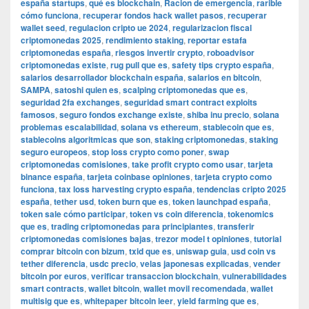
españa startups
,
qué es blockchain
,
Racion de emergencia
,
rarible
cómo funciona
,
recuperar fondos hack wallet pasos
,
recuperar
wallet seed
,
regulacion cripto ue 2024
,
regularizacion fiscal
criptomonedas 2025
,
rendimiento staking
,
reportar estafa
criptomonedas españa
,
riesgos invertir crypto
,
roboadvisor
criptomonedas existe
,
rug pull que es
,
safety tips crypto españa
,
salarios desarrollador blockchain españa
,
salarios en bitcoin
,
SAMPA
,
satoshi quien es
,
scalping criptomonedas que es
,
seguridad 2fa exchanges
,
seguridad smart contract exploits
famosos
,
seguro fondos exchange existe
,
shiba inu precio
,
solana
problemas escalabilidad
,
solana vs ethereum
,
stablecoin que es
,
stablecoins algoritmicas que son
,
staking criptomonedas
,
staking
seguro europeos
,
stop loss crypto como poner
,
swap
criptomonedas comisiones
,
take profit crypto como usar
,
tarjeta
binance españa
,
tarjeta coinbase opiniones
,
tarjeta crypto como
funciona
,
tax loss harvesting crypto españa
,
tendencias cripto 2025
españa
,
tether usd
,
token burn que es
,
token launchpad españa
,
token sale cómo participar
,
token vs coin diferencia
,
tokenomics
que es
,
trading criptomonedas para principiantes
,
transferir
criptomonedas comisiones bajas
,
trezor model t opiniones
,
tutorial
comprar bitcoin con bizum
,
txid que es
,
uniswap guia
,
usd coin vs
tether diferencia
,
usdc precio
,
velas japonesas explicadas
,
vender
bitcoin por euros
,
verificar transaccion blockchain
,
vulnerabilidades
smart contracts
,
wallet bitcoin
,
wallet movil recomendada
,
wallet
multisig que es
,
whitepaper bitcoin leer
,
yield farming que es
,