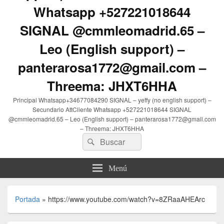
Whatsapp +527221018644
SIGNAL @cmmleomadrid.65 –
Leo (English support) –
panterarosa1772@gmail.com –
Threema: JHXT6HHA
Principal Whatsapp+34677084290 SIGNAL – yeffy (no english support) –
Secundario AttCliente Whatsapp +527221018644 SIGNAL
@cmmleomadrid.65 – Leo (English support) – panterarosa1772@gmail.com
– Threema: JHXT6HHA
Buscar
Buscar
por:
Menú
Portada
»
https://www.youtube.com/watch?v=8ZRaaAHEArc