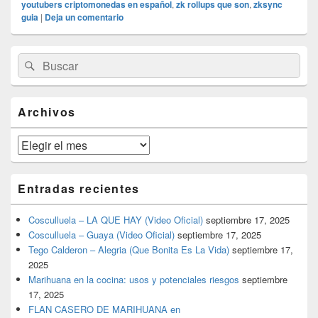
youtubers criptomonedas en español
,
zk rollups que son
,
zksync
guia
|
Deja un comentario
El
Buscar
Buscar
área
por:
de
widget
barra
Archivos
lateral
primaria
Archivos
Entradas recientes
Cosculluela – LA QUE HAY (Video Oficial)
septiembre 17, 2025
Cosculluela – Guaya (Video Oficial)
septiembre 17, 2025
Tego Calderon – Alegria (Que Bonita Es La Vida)
septiembre 17,
2025
Marihuana en la cocina: usos y potenciales riesgos
septiembre
17, 2025
FLAN CASERO DE MARIHUANA en