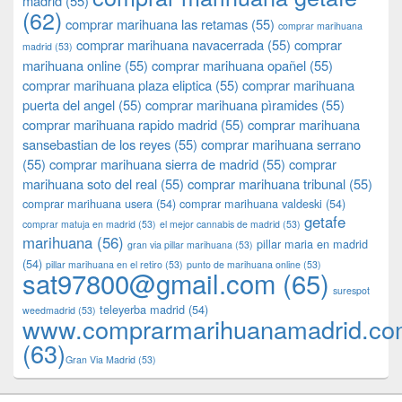
madrid
(55)
(62)
comprar marihuana las retamas
(55)
comprar marihuana
comprar marihuana navacerrada
(55)
comprar
madrid
(53)
marihuana online
(55)
comprar marihuana opañel
(55)
comprar marihuana plaza eliptica
(55)
comprar marihuana
puerta del angel
(55)
comprar marihuana pìramides
(55)
comprar marihuana rapido madrid
(55)
comprar marihuana
sansebastian de los reyes
(55)
comprar marihuana serrano
(55)
comprar marihuana sierra de madrid
(55)
comprar
marihuana soto del real
(55)
comprar marihuana tribunal
(55)
comprar marihuana usera
(54)
comprar marihuana valdeski
(54)
getafe
comprar matuja en madrid
(53)
el mejor cannabis de madrid
(53)
marihuana
(56)
pillar maria en madrid
gran via pillar marihuana
(53)
(54)
pillar marihuana en el retiro
(53)
punto de marihuana online
(53)
sat97800@gmail.com
(65)
surespot
teleyerba madrid
(54)
weedmadrid
(53)
www.comprarmarihuanamadrid.c
(63)
​​Gran Via Madrid
(53)