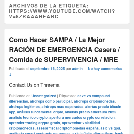
ARCHIVOS DE LA ETIQUETA:
HTTPS://WWW.YOUTUBE.COM/WATCH?
V=8ZRAAAHEARC
Como Hacer SAMPA / La Mejor
RACIÓN DE EMERGENCIA Casera /
Comida de SUPERVIVENCIA / MRE
Publicado el
septiembre 16, 2025
por
admin
—
No hay comentarios
↓
Contact Us on Threema
Publicado en
Uncategorized
|
Etiquetado
aave vs compound
diferencias
,
airdrops como participar
,
airdrops criptomonedas
,
airdrops legitimos
,
airdrops mas esperados
,
alertas precio bitcoin
app
,
análisis fundamental cripto
,
analisis precio ethereum 2025
,
análisis técnico crypto
,
apertura mercados crypto correlacion
,
aprender trading crypto gratis
,
aprovechar volatilidad
criptomonedas
,
asesor fiscal criptomonedas españa
,
asic vs gpu
,
auditoría smart contracts empresas
,
axie infinity alternativas
,
bank