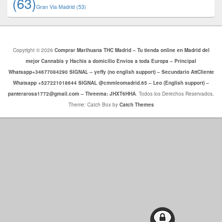
(63)
​​Gran Via Madrid
(53)
Copyright © 2026
Comprar Marihuana THC Madrid – Tu tienda online en Madrid del
mejor Cannabis y Hachis a domicilio Envios a toda Europa – Principal
Whatsapp+34677084290 SIGNAL – yeffy (no english support) – Secundario AttCliente
Whatsapp +527221018644 SIGNAL @cmmleomadrid.65 – Leo (English support) –
panterarosa1772@gmail.com – Threema: JHXT6HHA
. Todos los Derechos Reservados.
Theme: Catch Box by
Catch Themes