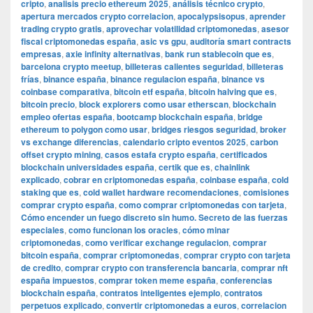
cripto
,
analisis precio ethereum 2025
,
análisis técnico crypto
,
apertura mercados crypto correlacion
,
apocalypsisopus
,
aprender
trading crypto gratis
,
aprovechar volatilidad criptomonedas
,
asesor
fiscal criptomonedas españa
,
asic vs gpu
,
auditoría smart contracts
empresas
,
axie infinity alternativas
,
bank run stablecoin que es
,
barcelona crypto meetup
,
billeteras calientes seguridad
,
billeteras
frías
,
binance españa
,
binance regulacion españa
,
binance vs
coinbase comparativa
,
bitcoin etf españa
,
bitcoin halving que es
,
bitcoin precio
,
block explorers como usar etherscan
,
blockchain
empleo ofertas españa
,
bootcamp blockchain españa
,
bridge
ethereum to polygon como usar
,
bridges riesgos seguridad
,
broker
vs exchange diferencias
,
calendario cripto eventos 2025
,
carbon
offset crypto mining
,
casos estafa crypto españa
,
certificados
blockchain universidades españa
,
certik que es
,
chainlink
explicado
,
cobrar en criptomonedas españa
,
coinbase españa
,
cold
staking que es
,
cold wallet hardware recomendaciones
,
comisiones
comprar crypto españa
,
como comprar criptomonedas con tarjeta
,
Cómo encender un fuego discreto sin humo. Secreto de las fuerzas
especiales
,
como funcionan los oracles
,
cómo minar
criptomonedas
,
como verificar exchange regulacion
,
comprar
bitcoin españa
,
comprar criptomonedas
,
comprar crypto con tarjeta
de credito
,
comprar crypto con transferencia bancaria
,
comprar nft
españa impuestos
,
comprar token meme españa
,
conferencias
blockchain españa
,
contratos inteligentes ejemplo
,
contratos
perpetuos explicado
,
convertir criptomonedas a euros
,
correlacion