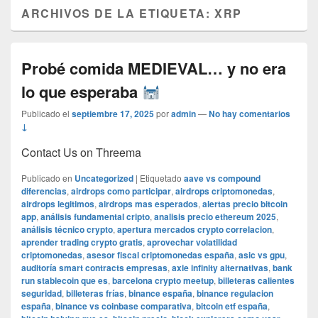
ARCHIVOS DE LA ETIQUETA:
XRP
Probé comida MEDIEVAL… y no era
lo que esperaba
Publicado el
septiembre 17, 2025
por
admin
—
No hay comentarios
↓
Contact Us on Threema
Publicado en
Uncategorized
|
Etiquetado
aave vs compound
diferencias
,
airdrops como participar
,
airdrops criptomonedas
,
airdrops legitimos
,
airdrops mas esperados
,
alertas precio bitcoin
app
,
análisis fundamental cripto
,
analisis precio ethereum 2025
,
análisis técnico crypto
,
apertura mercados crypto correlacion
,
aprender trading crypto gratis
,
aprovechar volatilidad
criptomonedas
,
asesor fiscal criptomonedas españa
,
asic vs gpu
,
auditoría smart contracts empresas
,
axie infinity alternativas
,
bank
run stablecoin que es
,
barcelona crypto meetup
,
billeteras calientes
seguridad
,
billeteras frías
,
binance españa
,
binance regulacion
españa
,
binance vs coinbase comparativa
,
bitcoin etf españa
,