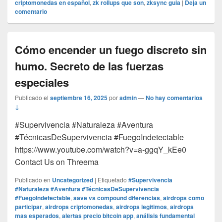
criptomonedas en español
,
zk rollups que son
,
zksync guia
|
Deja un
comentario
Cómo encender un fuego discreto sin
humo. Secreto de las fuerzas
especiales
Publicado el
septiembre 16, 2025
por
admin
—
No hay comentarios
↓
#Supervivencia #Naturaleza #Aventura
#TécnicasDeSupervivencia #FuegoIndetectable
https://www.youtube.com/watch?v=a-ggqY_kEe0
Contact Us on Threema
Publicado en
Uncategorized
|
Etiquetado
#Supervivencia
#Naturaleza #Aventura #TécnicasDeSupervivencia
#FuegoIndetectable
,
aave vs compound diferencias
,
airdrops como
participar
,
airdrops criptomonedas
,
airdrops legitimos
,
airdrops
mas esperados
,
alertas precio bitcoin app
,
análisis fundamental