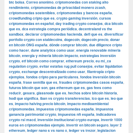
btc bolsa
,
Correo anonimo
,
criptomonedas con staking alto
rendimiento
,
criptomonedas de privacidad monero zcash
,
criptomonedas sostenibles
,
criptomonedas y bancos españa
,
crowdfunding cripto que es
,
crypto gaming inversión
,
cursos
criptomonedas en español
,
day trading crypto consejos
,
dca bitcoin
que es
,
dca estrategia compra periódica
,
decentraland vs the
sandbox
,
declarar criptomonedas hacienda
,
defi que es
,
diversificar
portfolio crypto con stablecoins
,
dogecoin
,
dogecoin precio
,
donar
en bitcoin ONG españa
,
dónde comprar bitcoin
,
due diligence cripto
como hacer
,
dune analytics como usar
,
energia renovable mineria
bitcoin
,
energia y mineria bitcoin impacto
,
estrategias inversión
crypto
,
etf bitcoin como comprar
,
ethereum precio
,
eu mi_ca
regulation crypto
,
evitar estafas rug pull consejos
,
evitar liquidation
crypto
,
exchange descentralizado como usar
,
filantropía cripto
ejemplos
,
fondos cripto para particulares
,
fondos inversión bitcoin
españa
,
frase semilla que es
,
fraudes criptomonedas casos españa
,
futuros bitcoin que son
,
gas ethereum que es
,
gas fees como
reducir
,
gesara
,
glassnode que es
,
hechos sobre bitcoin historia
,
hodl que significa
,
iban vs crypto transferencias
,
ico que es
,
ieo que
es
,
impacto halving precio bitcoin
,
impacto medioambiental
criptomonedas
,
impuestos criptomonedas españa
,
impuestos
ganancia patrimonial crypto
,
impuestos nft españa
,
indicadores
crypto rsi macd
,
inversión institucional crypto europa
,
invertir 1000
euros en criptomonedas ejemplo
,
invertir en bitcoin seguro
,
layer 2
ethereum
,
ledger nano s vs nano x
,
ledger vs trezor
,
legislacion