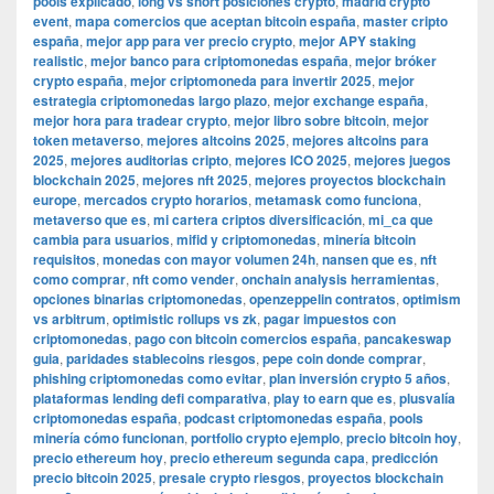
pools explicado
,
long vs short posiciones crypto
,
madrid crypto
event
,
mapa comercios que aceptan bitcoin españa
,
master cripto
españa
,
mejor app para ver precio crypto
,
mejor APY staking
realistic
,
mejor banco para criptomonedas españa
,
mejor bróker
crypto españa
,
mejor criptomoneda para invertir 2025
,
mejor
estrategia criptomonedas largo plazo
,
mejor exchange españa
,
mejor hora para tradear crypto
,
mejor libro sobre bitcoin
,
mejor
token metaverso
,
mejores altcoins 2025
,
mejores altcoins para
2025
,
mejores auditorias cripto
,
mejores ICO 2025
,
mejores juegos
blockchain 2025
,
mejores nft 2025
,
mejores proyectos blockchain
europe
,
mercados crypto horarios
,
metamask como funciona
,
metaverso que es
,
mi cartera criptos diversificación
,
mi_ca que
cambia para usuarios
,
mifid y criptomonedas
,
minería bitcoin
requisitos
,
monedas con mayor volumen 24h
,
nansen que es
,
nft
como comprar
,
nft como vender
,
onchain analysis herramientas
,
opciones binarias criptomonedas
,
openzeppelin contratos
,
optimism
vs arbitrum
,
optimistic rollups vs zk
,
pagar impuestos con
criptomonedas
,
pago con bitcoin comercios españa
,
pancakeswap
guia
,
paridades stablecoins riesgos
,
pepe coin donde comprar
,
phishing criptomonedas como evitar
,
plan inversión crypto 5 años
,
plataformas lending defi comparativa
,
play to earn que es
,
plusvalía
criptomonedas españa
,
podcast criptomonedas españa
,
pools
minería cómo funcionan
,
portfolio crypto ejemplo
,
precio bitcoin hoy
,
precio ethereum hoy
,
precio ethereum segunda capa
,
predicción
precio bitcoin 2025
,
presale crypto riesgos
,
proyectos blockchain