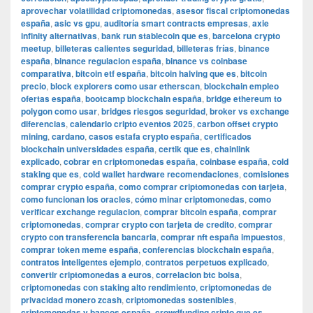
aprovechar volatilidad criptomonedas
,
asesor fiscal criptomonedas
españa
,
asic vs gpu
,
auditoría smart contracts empresas
,
axie
infinity alternativas
,
bank run stablecoin que es
,
barcelona crypto
meetup
,
billeteras calientes seguridad
,
billeteras frías
,
binance
españa
,
binance regulacion españa
,
binance vs coinbase
comparativa
,
bitcoin etf españa
,
bitcoin halving que es
,
bitcoin
precio
,
block explorers como usar etherscan
,
blockchain empleo
ofertas españa
,
bootcamp blockchain españa
,
bridge ethereum to
polygon como usar
,
bridges riesgos seguridad
,
broker vs exchange
diferencias
,
calendario cripto eventos 2025
,
carbon offset crypto
mining
,
cardano
,
casos estafa crypto españa
,
certificados
blockchain universidades españa
,
certik que es
,
chainlink
explicado
,
cobrar en criptomonedas españa
,
coinbase españa
,
cold
staking que es
,
cold wallet hardware recomendaciones
,
comisiones
comprar crypto españa
,
como comprar criptomonedas con tarjeta
,
como funcionan los oracles
,
cómo minar criptomonedas
,
como
verificar exchange regulacion
,
comprar bitcoin españa
,
comprar
criptomonedas
,
comprar crypto con tarjeta de credito
,
comprar
crypto con transferencia bancaria
,
comprar nft españa impuestos
,
comprar token meme españa
,
conferencias blockchain españa
,
contratos inteligentes ejemplo
,
contratos perpetuos explicado
,
convertir criptomonedas a euros
,
correlacion btc bolsa
,
criptomonedas con staking alto rendimiento
,
criptomonedas de
privacidad monero zcash
,
criptomonedas sostenibles
,
criptomonedas y bancos españa
,
crowdfunding cripto que es
,