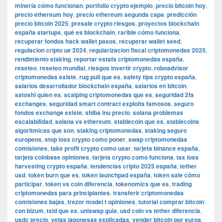
minería cómo funcionan
,
portfolio crypto ejemplo
,
precio bitcoin hoy
,
precio ethereum hoy
,
precio ethereum segunda capa
,
predicción
precio bitcoin 2025
,
presale crypto riesgos
,
proyectos blockchain
españa startups
,
qué es blockchain
,
rarible cómo funciona
,
recuperar fondos hack wallet pasos
,
recuperar wallet seed
,
regulacion cripto ue 2024
,
regularizacion fiscal criptomonedas 2025
,
rendimiento staking
,
reportar estafa criptomonedas españa
,
reseteo
,
reseteo mundial
,
riesgos invertir crypto
,
roboadvisor
criptomonedas existe
,
rug pull que es
,
safety tips crypto españa
,
salarios desarrollador blockchain españa
,
salarios en bitcoin
,
satoshi quien es
,
scalping criptomonedas que es
,
seguridad 2fa
exchanges
,
seguridad smart contract exploits famosos
,
seguro
fondos exchange existe
,
shiba inu precio
,
solana problemas
escalabilidad
,
solana vs ethereum
,
stablecoin que es
,
stablecoins
algoritmicas que son
,
staking criptomonedas
,
staking seguro
europeos
,
stop loss crypto como poner
,
swap criptomonedas
comisiones
,
take profit crypto como usar
,
tarjeta binance españa
,
tarjeta coinbase opiniones
,
tarjeta crypto como funciona
,
tax loss
harvesting crypto españa
,
tendencias cripto 2025 españa
,
tether
usd
,
token burn que es
,
token launchpad españa
,
token sale cómo
participar
,
token vs coin diferencia
,
tokenomics que es
,
trading
criptomonedas para principiantes
,
transferir criptomonedas
comisiones bajas
,
trezor model t opiniones
,
tutorial comprar bitcoin
con bizum
,
txid que es
,
uniswap guia
,
usd coin vs tether diferencia
,
usdc precio
,
velas japonesas explicadas
,
vender bitcoin por euros
,