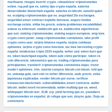
marihuana
,
riesgos invertir crypto
,
roboadvisor criptomonedas
existe
,
rug pull que es
,
safety tips crypto españa
,
salarios
desarrollador blockchain españa
,
salarios en bitcoin
,
satoshi quien
es
,
scalping criptomonedas que es
,
seguridad 2fa exchanges
,
seguridad smart contract exploits famosos
,
seguro fondos
exchange existe
,
shiba inu precio
,
solana problemas escalabilidad
,
solana vs ethereum
,
stablecoin que es
,
stablecoins algoritmicas
que son
,
staking criptomonedas
,
staking seguro europeos
,
stop loss
crypto como poner
,
swap criptomonedas comisiones
,
take profit
crypto como usar
,
tarjeta binance españa
,
tarjeta coinbase
opiniones
,
tarjeta crypto como funciona
,
tax loss harvesting crypto
españa
,
tendencias cripto 2025 españa
,
tether usd
,
token burn que
es
,
token launchpad españa
,
token sale cómo participar
,
token vs
coin diferencia
,
tokenomics que es
,
trading criptomonedas para
principiantes
,
transferir criptomonedas comisiones bajas
,
trezor
model t opiniones
,
trim
,
tutorial comprar bitcoin con bizum
,
txid que
es
,
uniswap guia
,
usd coin vs tether diferencia
,
usdc precio
,
velas
japonesas explicadas
,
vender bitcoin por euros
,
verificar
transaccion blockchain
,
vulnerabilidades smart contracts
,
wallet
bitcoin
,
wallet movil recomendada
,
wallet multisig que es
,
weed
,
whitepaper bitcoin leer
,
XLM
,
xrp
,
yield farming que es
,
youtubers
criptomonedas en español
,
zk rollups que son
,
zksync guia
|
Deja un
comentario