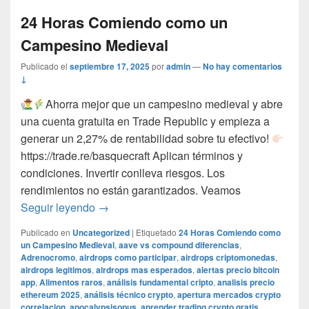
24 Horas Comiendo como un
Campesino Medieval
Publicado el
septiembre 17, 2025
por
admin
—
No hay comentarios
↓
Ahorra mejor que un campesino medieval y abre
una cuenta gratuita en Trade Republic y empieza a
generar un 2,27% de rentabilidad sobre tu efectivo!
https://trade.re/basquecraft Aplican términos y
condiciones. Invertir conlleva riesgos. Los
rendimientos no están garantizados. Veamos
24 Horas Comiendo como un Campesino M
Seguir leyendo
→
Publicado en
Uncategorized
|
Etiquetado
24 Horas Comiendo como
un Campesino Medieval
,
aave vs compound diferencias
,
Adrenocromo
,
airdrops como participar
,
airdrops criptomonedas
,
airdrops legitimos
,
airdrops mas esperados
,
alertas precio bitcoin
app
,
Alimentos raros
,
análisis fundamental cripto
,
analisis precio
ethereum 2025
,
análisis técnico crypto
,
apertura mercados crypto
correlacion
,
apocalypsisopus
,
aprender trading crypto gratis
,