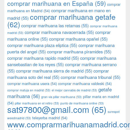
comprar marihuana en España
(59)
comprar
comprar marihuana en mano en
marihuana en Madrid
(54)
comprar marihuana getafe
madrid
(55)
(62)
comprar marihuana las retamas
(55)
comprar marihuana
comprar marihuana navacerrada
(55)
comprar
madrid
(53)
marihuana online
(55)
comprar marihuana opañel
(55)
comprar marihuana plaza eliptica
(55)
comprar marihuana
puerta del angel
(55)
comprar marihuana pìramides
(55)
comprar marihuana rapido madrid
(55)
comprar marihuana
sansebastian de los reyes
(55)
comprar marihuana serrano
(55)
comprar marihuana sierra de madrid
(55)
comprar
marihuana soto del real
(55)
comprar marihuana tribunal
(55)
comprar marihuana usera
(54)
comprar marihuana valdeski
(54)
getafe
comprar matuja en madrid
(53)
el mejor cannabis de madrid
(53)
marihuana
(56)
pillar maria en madrid
gran via pillar marihuana
(53)
(54)
pillar marihuana en el retiro
(53)
punto de marihuana online
(53)
sat97800@gmail.com
(65)
surespot
teleyerba madrid
(54)
weedmadrid
(53)
www.comprarmarihuanamadrid.c