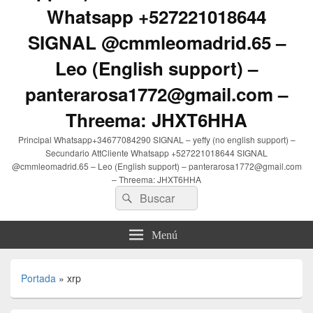
Whatsapp +527221018644
SIGNAL @cmmleomadrid.65 –
Leo (English support) –
panterarosa1772@gmail.com –
Threema: JHXT6HHA
Principal Whatsapp+34677084290 SIGNAL – yeffy (no english support) –
Secundario AttCliente Whatsapp +527221018644 SIGNAL
@cmmleomadrid.65 – Leo (English support) – panterarosa1772@gmail.com
– Threema: JHXT6HHA
Buscar
Buscar
por:
Menú
Portada
»
xrp