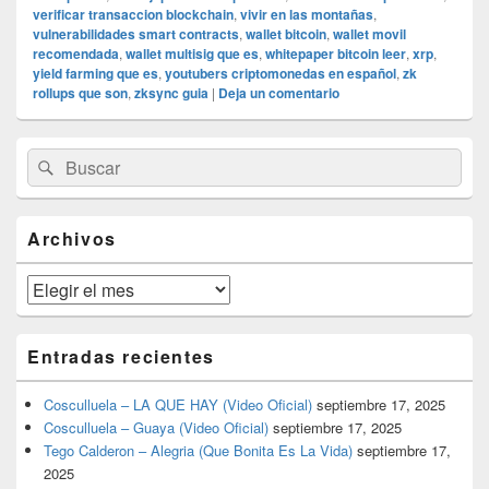
verificar transaccion blockchain
,
vivir en las montañas
,
vulnerabilidades smart contracts
,
wallet bitcoin
,
wallet movil
recomendada
,
wallet multisig que es
,
whitepaper bitcoin leer
,
xrp
,
yield farming que es
,
youtubers criptomonedas en español
,
zk
rollups que son
,
zksync guia
|
Deja un comentario
El
Buscar
Buscar
área
por:
de
widget
barra
Archivos
lateral
primaria
Archivos
Entradas recientes
Cosculluela – LA QUE HAY (Video Oficial)
septiembre 17, 2025
Cosculluela – Guaya (Video Oficial)
septiembre 17, 2025
Tego Calderon – Alegria (Que Bonita Es La Vida)
septiembre 17,
2025