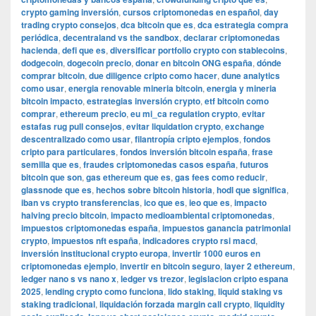
crypto gaming inversión
,
cursos criptomonedas en español
,
day
trading crypto consejos
,
dca bitcoin que es
,
dca estrategia compra
periódica
,
decentraland vs the sandbox
,
declarar criptomonedas
hacienda
,
defi que es
,
diversificar portfolio crypto con stablecoins
,
dodgecoin
,
dogecoin precio
,
donar en bitcoin ONG españa
,
dónde
comprar bitcoin
,
due diligence cripto como hacer
,
dune analytics
como usar
,
energia renovable mineria bitcoin
,
energia y mineria
bitcoin impacto
,
estrategias inversión crypto
,
etf bitcoin como
comprar
,
ethereum precio
,
eu mi_ca regulation crypto
,
evitar
estafas rug pull consejos
,
evitar liquidation crypto
,
exchange
descentralizado como usar
,
filantropía cripto ejemplos
,
fondos
cripto para particulares
,
fondos inversión bitcoin españa
,
frase
semilla que es
,
fraudes criptomonedas casos españa
,
futuros
bitcoin que son
,
gas ethereum que es
,
gas fees como reducir
,
glassnode que es
,
hechos sobre bitcoin historia
,
hodl que significa
,
iban vs crypto transferencias
,
ico que es
,
ieo que es
,
impacto
halving precio bitcoin
,
impacto medioambiental criptomonedas
,
impuestos criptomonedas españa
,
impuestos ganancia patrimonial
crypto
,
impuestos nft españa
,
indicadores crypto rsi macd
,
inversión institucional crypto europa
,
invertir 1000 euros en
criptomonedas ejemplo
,
invertir en bitcoin seguro
,
layer 2 ethereum
,
ledger nano s vs nano x
,
ledger vs trezor
,
legislacion cripto espana
2025
,
lending crypto como funciona
,
lido staking
,
liquid staking vs
staking tradicional
,
liquidación forzada margin call crypto
,
liquidity