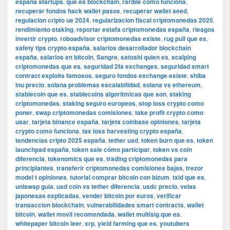
españa startups
,
qué es blockchain
,
rarible cómo funciona
,
recuperar fondos hack wallet pasos
,
recuperar wallet seed
,
regulacion cripto ue 2024
,
regularizacion fiscal criptomonedas 2025
,
rendimiento staking
,
reportar estafa criptomonedas españa
,
riesgos
invertir crypto
,
roboadvisor criptomonedas existe
,
rug pull que es
,
safety tips crypto españa
,
salarios desarrollador blockchain
españa
,
salarios en bitcoin
,
Sangre
,
satoshi quien es
,
scalping
criptomonedas que es
,
seguridad 2fa exchanges
,
seguridad smart
contract exploits famosos
,
seguro fondos exchange existe
,
shiba
inu precio
,
solana problemas escalabilidad
,
solana vs ethereum
,
stablecoin que es
,
stablecoins algoritmicas que son
,
staking
criptomonedas
,
staking seguro europeos
,
stop loss crypto como
poner
,
swap criptomonedas comisiones
,
take profit crypto como
usar
,
tarjeta binance españa
,
tarjeta coinbase opiniones
,
tarjeta
crypto como funciona
,
tax loss harvesting crypto españa
,
tendencias cripto 2025 españa
,
tether usd
,
token burn que es
,
token
launchpad españa
,
token sale cómo participar
,
token vs coin
diferencia
,
tokenomics que es
,
trading criptomonedas para
principiantes
,
transferir criptomonedas comisiones bajas
,
trezor
model t opiniones
,
tutorial comprar bitcoin con bizum
,
txid que es
,
uniswap guia
,
usd coin vs tether diferencia
,
usdc precio
,
velas
japonesas explicadas
,
vender bitcoin por euros
,
verificar
transaccion blockchain
,
vulnerabilidades smart contracts
,
wallet
bitcoin
,
wallet movil recomendada
,
wallet multisig que es
,
whitepaper bitcoin leer
,
xrp
,
yield farming que es
,
youtubers