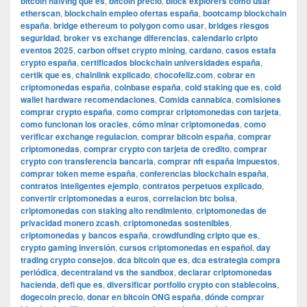
bitcoin halving que es
,
bitcoin precio
,
block explorers como usar
etherscan
,
blockchain empleo ofertas españa
,
bootcamp blockchain
españa
,
bridge ethereum to polygon como usar
,
bridges riesgos
seguridad
,
broker vs exchange diferencias
,
calendario cripto
eventos 2025
,
carbon offset crypto mining
,
cardano
,
casos estafa
crypto españa
,
certificados blockchain universidades españa
,
certik que es
,
chainlink explicado
,
chocofeliz.com
,
cobrar en
criptomonedas españa
,
coinbase españa
,
cold staking que es
,
cold
wallet hardware recomendaciones
,
Comida cannabica
,
comisiones
comprar crypto españa
,
como comprar criptomonedas con tarjeta
,
como funcionan los oracles
,
cómo minar criptomonedas
,
como
verificar exchange regulacion
,
comprar bitcoin españa
,
comprar
criptomonedas
,
comprar crypto con tarjeta de credito
,
comprar
crypto con transferencia bancaria
,
comprar nft españa impuestos
,
comprar token meme españa
,
conferencias blockchain españa
,
contratos inteligentes ejemplo
,
contratos perpetuos explicado
,
convertir criptomonedas a euros
,
correlacion btc bolsa
,
criptomonedas con staking alto rendimiento
,
criptomonedas de
privacidad monero zcash
,
criptomonedas sostenibles
,
criptomonedas y bancos españa
,
crowdfunding cripto que es
,
crypto gaming inversión
,
cursos criptomonedas en español
,
day
trading crypto consejos
,
dca bitcoin que es
,
dca estrategia compra
periódica
,
decentraland vs the sandbox
,
declarar criptomonedas
hacienda
,
defi que es
,
diversificar portfolio crypto con stablecoins
,
dogecoin precio
,
donar en bitcoin ONG españa
,
dónde comprar