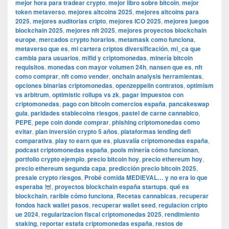
mejor hora para tradear crypto
,
mejor libro sobre bitcoin
,
mejor
token metaverso
,
mejores altcoins 2025
,
mejores altcoins para
2025
,
mejores auditorias cripto
,
mejores ICO 2025
,
mejores juegos
blockchain 2025
,
mejores nft 2025
,
mejores proyectos blockchain
europe
,
mercados crypto horarios
,
metamask como funciona
,
metaverso que es
,
mi cartera criptos diversificación
,
mi_ca que
cambia para usuarios
,
mifid y criptomonedas
,
minería bitcoin
requisitos
,
monedas con mayor volumen 24h
,
nansen que es
,
nft
como comprar
,
nft como vender
,
onchain analysis herramientas
,
opciones binarias criptomonedas
,
openzeppelin contratos
,
optimism
vs arbitrum
,
optimistic rollups vs zk
,
pagar impuestos con
criptomonedas
,
pago con bitcoin comercios españa
,
pancakeswap
guia
,
paridades stablecoins riesgos
,
pastel de carne cannabico
,
PEPE
,
pepe coin donde comprar
,
phishing criptomonedas como
evitar
,
plan inversión crypto 5 años
,
plataformas lending defi
comparativa
,
play to earn que es
,
plusvalía criptomonedas españa
,
podcast criptomonedas españa
,
pools minería cómo funcionan
,
portfolio crypto ejemplo
,
precio bitcoin hoy
,
precio ethereum hoy
,
precio ethereum segunda capa
,
predicción precio bitcoin 2025
,
presale crypto riesgos
,
Probé comida MEDIEVAL… y no era lo que
esperaba
,
proyectos blockchain españa startups
,
qué es
blockchain
,
rarible cómo funciona
,
Recetas cannabicas
,
recuperar
fondos hack wallet pasos
,
recuperar wallet seed
,
regulacion cripto
ue 2024
,
regularizacion fiscal criptomonedas 2025
,
rendimiento
staking
,
reportar estafa criptomonedas españa
,
restos de