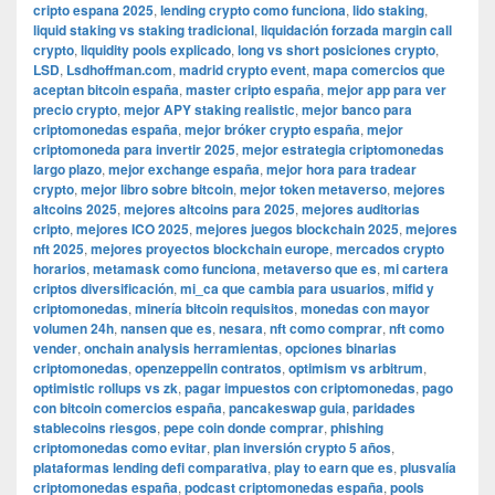
cripto espana 2025
,
lending crypto como funciona
,
lido staking
,
liquid staking vs staking tradicional
,
liquidación forzada margin call
crypto
,
liquidity pools explicado
,
long vs short posiciones crypto
,
LSD
,
Lsdhoffman.com
,
madrid crypto event
,
mapa comercios que
aceptan bitcoin españa
,
master cripto españa
,
mejor app para ver
precio crypto
,
mejor APY staking realistic
,
mejor banco para
criptomonedas españa
,
mejor bróker crypto españa
,
mejor
criptomoneda para invertir 2025
,
mejor estrategia criptomonedas
largo plazo
,
mejor exchange españa
,
mejor hora para tradear
crypto
,
mejor libro sobre bitcoin
,
mejor token metaverso
,
mejores
altcoins 2025
,
mejores altcoins para 2025
,
mejores auditorias
cripto
,
mejores ICO 2025
,
mejores juegos blockchain 2025
,
mejores
nft 2025
,
mejores proyectos blockchain europe
,
mercados crypto
horarios
,
metamask como funciona
,
metaverso que es
,
mi cartera
criptos diversificación
,
mi_ca que cambia para usuarios
,
mifid y
criptomonedas
,
minería bitcoin requisitos
,
monedas con mayor
volumen 24h
,
nansen que es
,
nesara
,
nft como comprar
,
nft como
vender
,
onchain analysis herramientas
,
opciones binarias
criptomonedas
,
openzeppelin contratos
,
optimism vs arbitrum
,
optimistic rollups vs zk
,
pagar impuestos con criptomonedas
,
pago
con bitcoin comercios españa
,
pancakeswap guia
,
paridades
stablecoins riesgos
,
pepe coin donde comprar
,
phishing
criptomonedas como evitar
,
plan inversión crypto 5 años
,
plataformas lending defi comparativa
,
play to earn que es
,
plusvalía
criptomonedas españa
,
podcast criptomonedas españa
,
pools