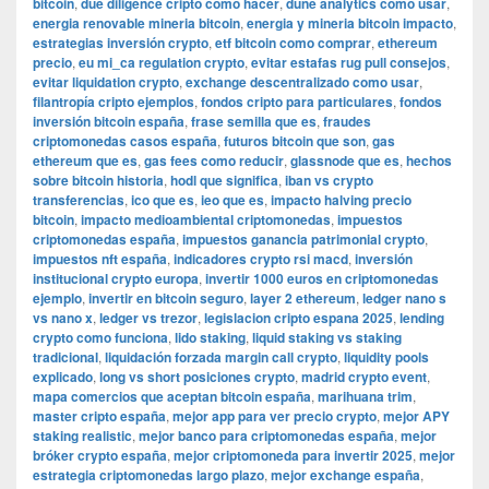
bitcoin
,
due diligence cripto como hacer
,
dune analytics como usar
,
energia renovable mineria bitcoin
,
energia y mineria bitcoin impacto
,
estrategias inversión crypto
,
etf bitcoin como comprar
,
ethereum
precio
,
eu mi_ca regulation crypto
,
evitar estafas rug pull consejos
,
evitar liquidation crypto
,
exchange descentralizado como usar
,
filantropía cripto ejemplos
,
fondos cripto para particulares
,
fondos
inversión bitcoin españa
,
frase semilla que es
,
fraudes
criptomonedas casos españa
,
futuros bitcoin que son
,
gas
ethereum que es
,
gas fees como reducir
,
glassnode que es
,
hechos
sobre bitcoin historia
,
hodl que significa
,
iban vs crypto
transferencias
,
ico que es
,
ieo que es
,
impacto halving precio
bitcoin
,
impacto medioambiental criptomonedas
,
impuestos
criptomonedas españa
,
impuestos ganancia patrimonial crypto
,
impuestos nft españa
,
indicadores crypto rsi macd
,
inversión
institucional crypto europa
,
invertir 1000 euros en criptomonedas
ejemplo
,
invertir en bitcoin seguro
,
layer 2 ethereum
,
ledger nano s
vs nano x
,
ledger vs trezor
,
legislacion cripto espana 2025
,
lending
crypto como funciona
,
lido staking
,
liquid staking vs staking
tradicional
,
liquidación forzada margin call crypto
,
liquidity pools
explicado
,
long vs short posiciones crypto
,
madrid crypto event
,
mapa comercios que aceptan bitcoin españa
,
marihuana trim
,
master cripto españa
,
mejor app para ver precio crypto
,
mejor APY
staking realistic
,
mejor banco para criptomonedas españa
,
mejor
bróker crypto españa
,
mejor criptomoneda para invertir 2025
,
mejor
estrategia criptomonedas largo plazo
,
mejor exchange españa
,