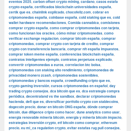
eventos 2025
,
carbon offset crypto mining
,
cardano
,
casos estafa
crypto españa
,
certificados blockchain universidades españa
,
certik que es
,
chainlink explicado
,
chocofeliz.com
,
cobrar en
criptomonedas españa
,
coinbase españa
,
cold staking que es
,
cold
wallet hardware recomendaciones
,
Comida cannabica
,
comisiones
comprar crypto españa
,
como comprar criptomonedas con tarjeta
,
como funcionan los oracles
,
cómo minar criptomonedas
,
como
verificar exchange regulacion
,
comprar bitcoin españa
,
comprar
criptomonedas
,
comprar crypto con tarjeta de credito
,
comprar
crypto con transferencia bancaria
,
comprar nft españa impuestos
,
comprar token meme españa
,
conferencias blockchain españa
,
contratos inteligentes ejemplo
,
contratos perpetuos explicado
,
convertir criptomonedas a euros
,
correlacion btc bolsa
,
criptomonedas con staking alto rendimiento
,
criptomonedas de
privacidad monero zcash
,
criptomonedas sostenibles
,
criptomonedas y bancos españa
,
crowdfunding cripto que es
,
crypto gaming inversión
,
cursos criptomonedas en español
,
day
trading crypto consejos
,
dca bitcoin que es
,
dca estrategia compra
periódica
,
decentraland vs the sandbox
,
declarar criptomonedas
hacienda
,
defi que es
,
diversificar portfolio crypto con stablecoins
,
dogecoin precio
,
donar en bitcoin ONG españa
,
dónde comprar
bitcoin
,
due diligence cripto como hacer
,
dune analytics como usar
,
energia renovable mineria bitcoin
,
energia y mineria bitcoin impacto
,
estrategias inversión crypto
,
etf bitcoin como comprar
,
ethereum
precio
,
eu mi_ca regulation crypto
,
evitar estafas rug pull consejos
,