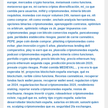
europe
,
mercados crypto horarios
,
metamask como funciona
,
metaverso que es
,
mi cartera criptos diversificación
,
mi_ca que
cambia para usuarios
,
mifid y criptomonedas
,
minería bitcoin
requisitos
,
monedas con mayor volumen 24h
,
nansen que es
,
nft
como comprar
,
nft como vender
,
onchain analysis herramientas
,
opciones binarias criptomonedas
,
openzeppelin contratos
,
optimism
vs arbitrum
,
optimistic rollups vs zk
,
pagar impuestos con
criptomonedas
,
pago con bitcoin comercios españa
,
pancakeswap
guia
,
paridades stablecoins riesgos
,
pastel de carne cannabico
,
PEPE
,
pepe coin donde comprar
,
phishing criptomonedas como
evitar
,
plan inversión crypto 5 años
,
plataformas lending defi
comparativa
,
play to earn que es
,
plusvalía criptomonedas españa
,
podcast criptomonedas españa
,
pools minería cómo funcionan
,
portfolio crypto ejemplo
,
precio bitcoin hoy
,
precio ethereum hoy
,
precio ethereum segunda capa
,
predicción precio bitcoin 2025
,
presale crypto riesgos
,
Probé comida MEDIEVAL… y no era lo que
esperaba
,
proyectos blockchain españa startups
,
qué es
blockchain
,
rarible cómo funciona
,
Recetas cannabicas
,
recuperar
fondos hack wallet pasos
,
recuperar wallet seed
,
regulacion cripto
ue 2024
,
regularizacion fiscal criptomonedas 2025
,
rendimiento
staking
,
reportar estafa criptomonedas españa
,
restos de
marihuana
,
riesgos invertir crypto
,
roboadvisor criptomonedas
existe
,
rug pull que es
,
safety tips crypto españa
,
salarios
desarrollador blockchain españa
,
salarios en bitcoin
,
satoshi quien
es
,
scalping criptomonedas que es
,
seguridad 2fa exchanges
,