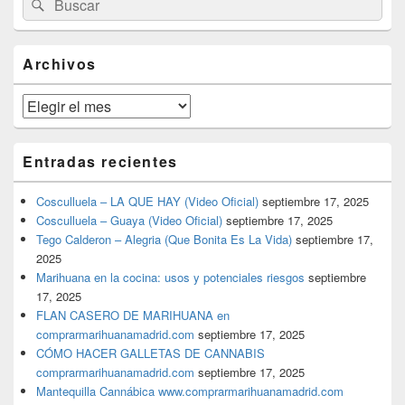
Buscar
área
por:
de
widget
barra
Archivos
lateral
primaria
Archivos
Entradas recientes
Cosculluela – LA QUE HAY (Video Oficial)
septiembre 17, 2025
Cosculluela – Guaya (Video Oficial)
septiembre 17, 2025
Tego Calderon – Alegria (Que Bonita Es La Vida)
septiembre 17,
2025
Marihuana en la cocina: usos y potenciales riesgos
septiembre
17, 2025
FLAN CASERO DE MARIHUANA en
comprarmarihuanamadrid.com
septiembre 17, 2025
CÓMO HACER GALLETAS DE CANNABIS
comprarmarihuanamadrid.com
septiembre 17, 2025
Mantequilla Cannábica www.comprarmarihuanamadrid.com