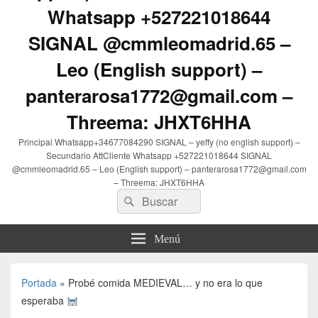
Whatsapp +527221018644
SIGNAL @cmmleomadrid.65 –
Leo (English support) –
panterarosa1772@gmail.com –
Threema: JHXT6HHA
Principal Whatsapp+34677084290 SIGNAL – yeffy (no english support) –
Secundario AttCliente Whatsapp +527221018644 SIGNAL
@cmmleomadrid.65 – Leo (English support) – panterarosa1772@gmail.com
– Threema: JHXT6HHA
Buscar
Buscar
por:
Menú
Portada
»
Probé comida MEDIEVAL… y no era lo que
esperaba