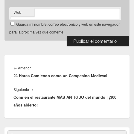
Web
Guarda mi nombre, correo electrónico y web en este navegador
para la próxima vez que comente.
Navegación
de
Entrada
←
Anterior
entradas
24 Horas Comiendo como un Campesino Medieval
anterior:
Entrada
Siguiente
→
Comí en el restaurante MÁS ANTIGUO del mundo | ¡300
siguiente:
años abierto!
El
Buscar