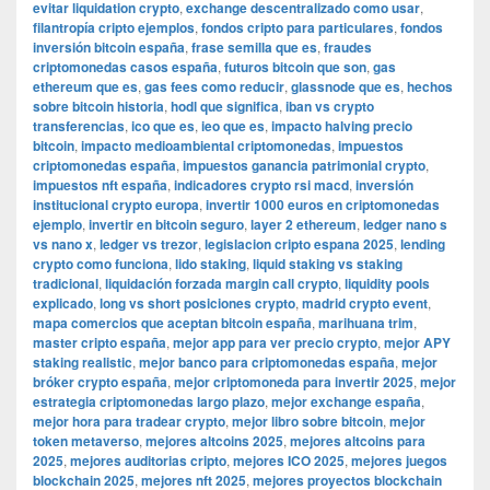
evitar liquidation crypto
,
exchange descentralizado como usar
,
filantropía cripto ejemplos
,
fondos cripto para particulares
,
fondos
inversión bitcoin españa
,
frase semilla que es
,
fraudes
criptomonedas casos españa
,
futuros bitcoin que son
,
gas
ethereum que es
,
gas fees como reducir
,
glassnode que es
,
hechos
sobre bitcoin historia
,
hodl que significa
,
iban vs crypto
transferencias
,
ico que es
,
ieo que es
,
impacto halving precio
bitcoin
,
impacto medioambiental criptomonedas
,
impuestos
criptomonedas españa
,
impuestos ganancia patrimonial crypto
,
impuestos nft españa
,
indicadores crypto rsi macd
,
inversión
institucional crypto europa
,
invertir 1000 euros en criptomonedas
ejemplo
,
invertir en bitcoin seguro
,
layer 2 ethereum
,
ledger nano s
vs nano x
,
ledger vs trezor
,
legislacion cripto espana 2025
,
lending
crypto como funciona
,
lido staking
,
liquid staking vs staking
tradicional
,
liquidación forzada margin call crypto
,
liquidity pools
explicado
,
long vs short posiciones crypto
,
madrid crypto event
,
mapa comercios que aceptan bitcoin españa
,
marihuana trim
,
master cripto españa
,
mejor app para ver precio crypto
,
mejor APY
staking realistic
,
mejor banco para criptomonedas españa
,
mejor
bróker crypto españa
,
mejor criptomoneda para invertir 2025
,
mejor
estrategia criptomonedas largo plazo
,
mejor exchange españa
,
mejor hora para tradear crypto
,
mejor libro sobre bitcoin
,
mejor
token metaverso
,
mejores altcoins 2025
,
mejores altcoins para
2025
,
mejores auditorias cripto
,
mejores ICO 2025
,
mejores juegos
blockchain 2025
,
mejores nft 2025
,
mejores proyectos blockchain