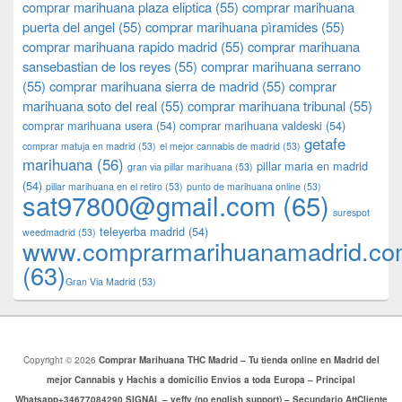
comprar marihuana plaza eliptica
(55)
comprar marihuana
puerta del angel
(55)
comprar marihuana pìramides
(55)
comprar marihuana rapido madrid
(55)
comprar marihuana
sansebastian de los reyes
(55)
comprar marihuana serrano
(55)
comprar marihuana sierra de madrid
(55)
comprar
marihuana soto del real
(55)
comprar marihuana tribunal
(55)
comprar marihuana usera
(54)
comprar marihuana valdeski
(54)
getafe
comprar matuja en madrid
(53)
el mejor cannabis de madrid
(53)
marihuana
(56)
pillar maria en madrid
gran via pillar marihuana
(53)
(54)
pillar marihuana en el retiro
(53)
punto de marihuana online
(53)
sat97800@gmail.com
(65)
surespot
teleyerba madrid
(54)
weedmadrid
(53)
www.comprarmarihuanamadrid.c
(63)
​​Gran Via Madrid
(53)
Copyright © 2026
Comprar Marihuana THC Madrid – Tu tienda online en Madrid del
mejor Cannabis y Hachis a domicilio Envios a toda Europa – Principal
Whatsapp+34677084290 SIGNAL – yeffy (no english support) – Secundario AttCliente