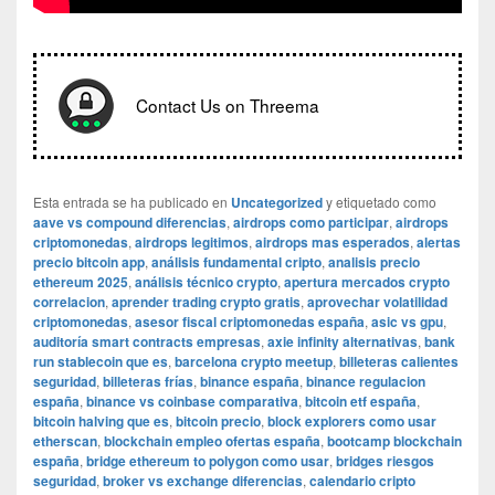
Contact Us on Threema
Esta entrada se ha publicado en
Uncategorized
y etiquetado como
aave vs compound diferencias
,
airdrops como participar
,
airdrops
criptomonedas
,
airdrops legitimos
,
airdrops mas esperados
,
alertas
precio bitcoin app
,
análisis fundamental cripto
,
analisis precio
ethereum 2025
,
análisis técnico crypto
,
apertura mercados crypto
correlacion
,
aprender trading crypto gratis
,
aprovechar volatilidad
criptomonedas
,
asesor fiscal criptomonedas españa
,
asic vs gpu
,
auditoría smart contracts empresas
,
axie infinity alternativas
,
bank
run stablecoin que es
,
barcelona crypto meetup
,
billeteras calientes
seguridad
,
billeteras frías
,
binance españa
,
binance regulacion
españa
,
binance vs coinbase comparativa
,
bitcoin etf españa
,
bitcoin halving que es
,
bitcoin precio
,
block explorers como usar
etherscan
,
blockchain empleo ofertas españa
,
bootcamp blockchain
españa
,
bridge ethereum to polygon como usar
,
bridges riesgos
seguridad
,
broker vs exchange diferencias
,
calendario cripto