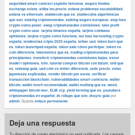
seguridad smart contract exploits famosos
,
seguro fondos
exchange existe
,
shiba inu precio
,
solana problemas escalabilidad
,
solana vs ethereum
,
stablecoin que es
,
stablecoins algoritmicas
que son
,
staking criptomonedas
,
staking seguro europeos
,
stop loss
crypto como poner
,
swap criptomonedas comisiones
,
take profit
crypto como usar
,
tarjeta binance españa
,
tarjeta coinbase
opiniones
,
tarjeta crypto como funciona
,
tax loss harvesting crypto
españa
,
tendencias cripto 2025 españa
,
tether usd
,
token burn que
es
,
token launchpad españa
,
token sale cómo participar
,
token vs
coin diferencia
,
tokenomics que es
,
trading criptomonedas para
principiantes
,
transferir criptomonedas comisiones bajas
,
trezor
model t opiniones
,
trim
,
tutorial comprar bitcoin con bizum
,
txid que
es
,
uniswap guia
,
usd coin vs tether diferencia
,
usdc precio
,
velas
japonesas explicadas
,
vender bitcoin por euros
,
verificar
transaccion blockchain
,
vulnerabilidades smart contracts
,
wallet
bitcoin
,
wallet movil recomendada
,
wallet multisig que es
,
weed
,
whitepaper bitcoin leer
,
XLM
,
xrp
,
yield farming que es
,
youtubers
criptomonedas en español
,
zk rollups que son
,
zksync guia
por
admin
. Guarda
enlace permanente
.
Deja una respuesta
Tu dirección de correo electrónico no será publicada.
Los campos