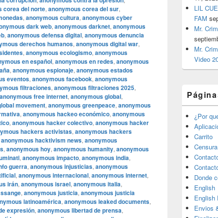
la corrupción
anonymous contra la opresión
LIL CUE
corea del norte
,
anonymous corea del sur
,
monedas
,
anonymous cultura
,
anonymous cyber
FAM
se
onymous dark web
,
anonymous darknet
,
anonymous
Mr. Crim
eb
,
anonymous defensa digital
,
anonymous denuncia
septiem
ymous derechos humanos
,
anonymous digital war
,
Mr. Crim
sidentes
,
anonymous ecologismo
,
anonymous
Video 2
nymous en español
,
anonymous en redes
,
anonymous
aña
,
anonymous espionaje
,
anonymous estados
s eventos
,
anonymous facebook
,
anonymous
ymous filtraciones
,
anonymous filtraciones 2025
,
Página
anonymous free internet
,
anonymous global
,
lobal movement
,
anonymous greenpeace
,
anonymous
rmativa
,
anonymous hackeo económico
,
anonymous
¿Por qu
tico
,
anonymous hacker colectivo
,
anonymous hacker
Aplicac
ymous hackers activistas
,
anonymous hackers
Carrito
,
anonymous hacktivism news
,
anonymous
Censura
as
,
anonymous hoy
,
anonymous humanity
,
anonymous
Contact
uminati
,
anonymous impacto
,
anonymous india
,
fo guerra
,
anonymous injusticias
,
anonymous
Contact
ficial
,
anonymous internacional
,
anonymous internet
,
Donde c
s irán
,
anonymous israel
,
anonymous italia
,
English
assange
,
anonymous justicia
,
anonymous justicia
English
nymous latinoamérica
,
anonymous leaked documents
,
Envios 
de expresión
,
anonymous libertad de prensa
,