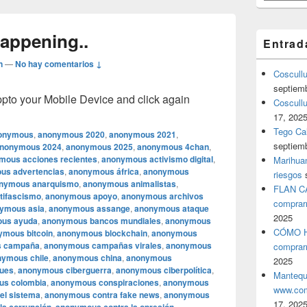
Happening..
Entrad
n
—
No hay comentarios ↓
Coscull
septiem
o your Mobile Device and click again
Coscullu
17, 202
Tego Cal
onymous
,
anonymous 2020
,
anonymous 2021
,
septiem
nonymous 2024
,
anonymous 2025
,
anonymous 4chan
,
mous acciones recientes
,
anonymous activismo digital
,
Marihuan
us advertencias
,
anonymous áfrica
,
anonymous
riesgos
nymous anarquismo
,
anonymous animalistas
,
FLAN C
tifascismo
,
anonymous apoyo
,
anonymous archivos
comprar
ymous asia
,
anonymous assange
,
anonymous ataque
2025
us ayuda
,
anonymous bancos mundiales
,
anonymous
CÓMO H
ymous bitcoin
,
anonymous blockchain
,
anonymous
s campaña
,
anonymous campañas virales
,
anonymous
comprar
ymous chile
,
anonymous china
,
anonymous
2025
ques
,
anonymous ciberguerra
,
anonymous ciberpolítica
,
Mantequ
us colombia
,
anonymous conspiraciones
,
anonymous
www.com
el sistema
,
anonymous contra fake news
,
anonymous
17, 202
,
,