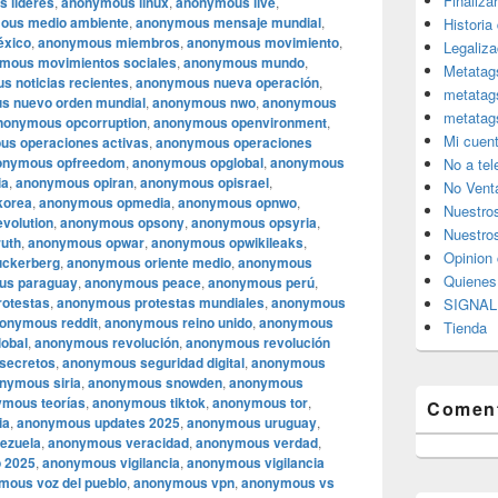
Finaliza
 líderes
,
anonymous linux
,
anonymous live
,
ous medio ambiente
,
anonymous mensaje mundial
,
Historia
xico
,
anonymous miembros
,
anonymous movimiento
,
Legaliza
mous movimientos sociales
,
anonymous mundo
,
Metatag
 noticias recientes
,
anonymous nueva operación
,
metatag
s nuevo orden mundial
,
anonymous nwo
,
anonymous
metatag
nonymous opcorruption
,
anonymous openvironment
,
Mi cuen
s operaciones activas
,
anonymous operaciones
onymous opfreedom
,
anonymous opglobal
,
anonymous
No a te
ia
,
anonymous opiran
,
anonymous opisrael
,
No Vent
korea
,
anonymous opmedia
,
anonymous opnwo
,
Nuestro
volution
,
anonymous opsony
,
anonymous opsyria
,
Nuestros
uth
,
anonymous opwar
,
anonymous opwikileaks
,
Opinion 
ckerberg
,
anonymous oriente medio
,
anonymous
Quiene
us paraguay
,
anonymous peace
,
anonymous perú
,
otestas
,
anonymous protestas mundiales
,
anonymous
SIGNAL 
onymous reddit
,
anonymous reino unido
,
anonymous
Tienda
lobal
,
anonymous revolución
,
anonymous revolución
secretos
,
anonymous seguridad digital
,
anonymous
nymous siria
,
anonymous snowden
,
anonymous
mous teorías
,
anonymous tiktok
,
anonymous tor
,
Coment
ia
,
anonymous updates 2025
,
anonymous uruguay
,
ezuela
,
anonymous veracidad
,
anonymous verdad
,
 2025
,
anonymous vigilancia
,
anonymous vigilancia
mous voz del pueblo
,
anonymous vpn
,
anonymous vs