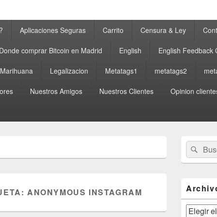
?
Aplicaciones Seguras
Carrito
Censura & Ley
Cont
Donde comprar Bitcoin en Madrid
English
English Feedback
a Marihuana
Legalizacion
Metatags1
metatags2
met
ores
Nuestros Amigos
Nuestros Clientes
Opinion cliente
El
Buscar
Busc
área
por:
de
widget
barra
lateral
Archiv
UETA:
ANONYMOUS INSTAGRAM
primaria
Archivos