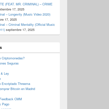
TE (FEAT. MR. CRIMINAL) – CRIME
ptiembre 17, 2025
inal – Longevity (Music Video 2020)
bre 17, 2025
inal – Criminal Mentality (Official Music
011)
septiembre 17, 2025
s
e Criptomonedas?
iones Seguras
 & Ley
o
o Encriptado Threema
omprar Bitcoin en Madrid
 Feedback CMM
& Pago