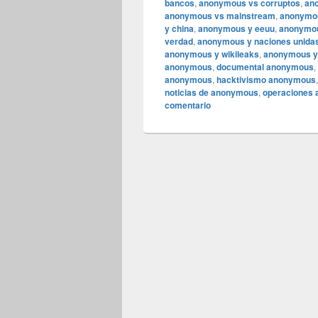
bancos
,
anonymous vs corruptos
,
an
anonymous vs mainstream
,
anonymou
y china
,
anonymous y eeuu
,
anonymou
verdad
,
anonymous y naciones unida
anonymous y wikileaks
,
anonymous y
anonymous
,
documental anonymous
,
anonymous
,
hacktivismo anonymous
noticias de anonymous
,
operaciones
comentario