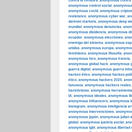
contra la censura
anonymous contra 
anonymous control social
,
anonymous 
anonymous covid
,
anonymous cripto
resistance
,
anonymous cyber war
,
an
darknet markets
,
anonymous deep w
mundial
,
anonymous denuncias
,
anon
anonymous disidencia
,
anonymous di
ecuador
,
anonymous elecciones
,
ano
enemigo del sistema
,
anonymous esp
unidos
,
anonymous europa
,
anonymou
feminismo
,
anonymous filosofía
,
anon
anonymous foro
,
anonymous francia
,
anonymous global hack
,
anonymous g
guerra digital
,
anonymous guerra info
hackeo ético
,
anonymous hackeo polí
ético
,
anonymous hackers 2025
,
anon
famosos
,
anonymous hackers reales
hacktivistas
,
anonymous herramient
IA
,
anonymous ideales
,
anonymous ill
anonymous influencers
,
anonymous in
instagram
,
anonymous inteligencia arti
anonymous intervenciones
,
anonymou
anonymous japón
,
anonymous julian 
global
,
anonymous justicia social
,
ano
anonymous lgbt
,
anonymous libertad 