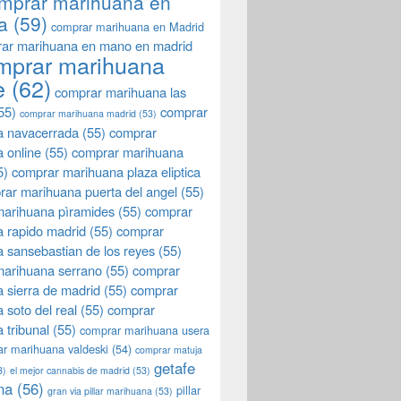
mprar marihuana en
a
(59)
comprar marihuana en Madrid
ar marihuana en mano en madrid
mprar marihuana
e
(62)
comprar marihuana las
55)
comprar
comprar marihuana madrid
(53)
a navacerrada
(55)
comprar
 online
(55)
comprar marihuana
5)
comprar marihuana plaza eliptica
rar marihuana puerta del angel
(55)
arihuana pìramides
(55)
comprar
 rapido madrid
(55)
comprar
 sansebastian de los reyes
(55)
marihuana serrano
(55)
comprar
 sierra de madrid
(55)
comprar
 soto del real
(55)
comprar
 tribunal
(55)
comprar marihuana usera
r marihuana valdeski
(54)
comprar matuja
getafe
3)
el mejor cannabis de madrid
(53)
na
(56)
pillar
gran via pillar marihuana
(53)