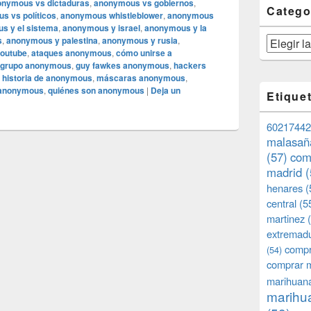
onymous vs dictaduras
,
anonymous vs gobiernos
,
Catego
s vs políticos
,
anonymous whistleblower
,
anonymous
s y el sistema
,
anonymous y israel
,
anonymous y la
s
,
anonymous y palestina
,
anonymous y rusia
,
Categorías
outube
,
ataques anonymous
,
cómo unirse a
grupo anonymous
,
guy fawkes anonymous
,
hackers
,
historia de anonymous
,
máscaras anonymous
,
 anonymous
,
quiénes son anonymous
|
Deja un
Etique
60217442
malasañ
(57)
com
madrid
(
henares
(
central
(5
martinez
(
extremad
compr
(54)
comprar 
marihuana
marihua