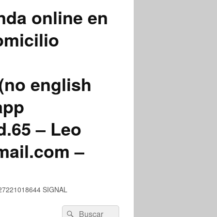
nda online en
micilio
(no english
app
.65 – Leo
mail.com –
 +527221018644 SIGNAL
Buscar
Buscar