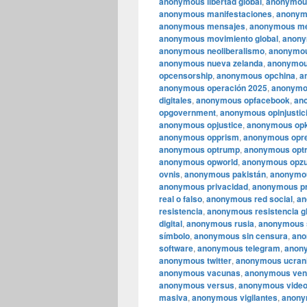
anonymous libertad global
,
anonymous
anonymous manifestaciones
,
anonym
anonymous mensajes
,
anonymous mé
anonymous movimiento global
,
anony
anonymous neoliberalismo
,
anonymous
anonymous nueva zelanda
,
anonymou
opcensorship
,
anonymous opchina
,
a
anonymous operación 2025
,
anonymou
digitales
,
anonymous opfacebook
,
an
opgovernment
,
anonymous opinjustic
anonymous opjustice
,
anonymous op
anonymous opprism
,
anonymous opre
anonymous optrump
,
anonymous optr
anonymous opworld
,
anonymous opzu
ovnis
,
anonymous pakistán
,
anonymo
anonymous privacidad
,
anonymous pr
real o falso
,
anonymous red social
,
an
resistencia
,
anonymous resistencia g
digital
,
anonymous rusia
,
anonymous 
símbolo
,
anonymous sin censura
,
ano
software
,
anonymous telegram
,
anony
anonymous twitter
,
anonymous ucran
anonymous vacunas
,
anonymous ven
anonymous versus
,
anonymous video
masiva
,
anonymous vigilantes
,
anony