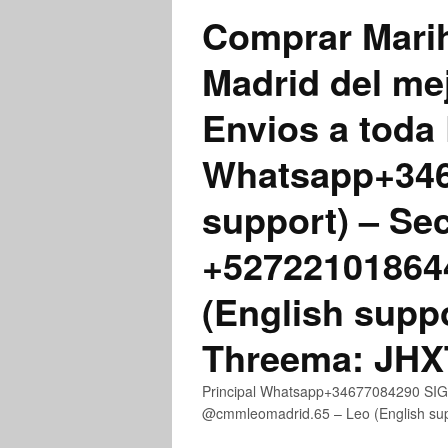
Comprar Marih
Madrid del me
Envios a toda 
Whatsapp+3467
support) – Se
+52722101864
(English supp
Threema: JH
Principal Whatsapp+34677084290 SIGN
@cmmleomadrid.65 – Leo (English s