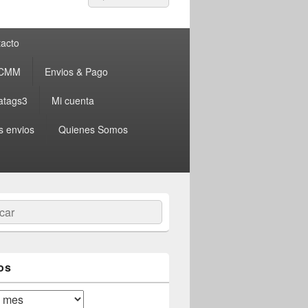
por:
acto
 CMM
Envios & Pago
atags3
Mi cuenta
s envios
Quienes Somos
ar
os