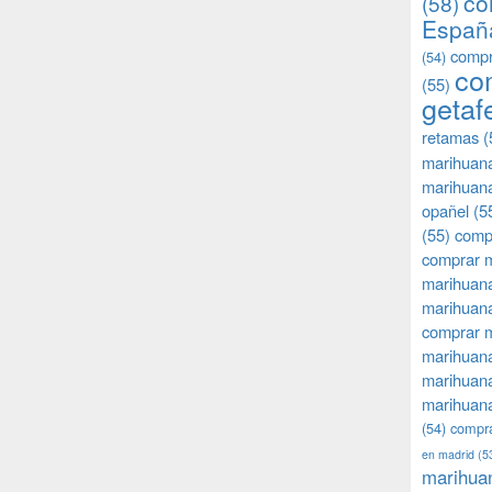
co
(58)
Españ
compr
(54)
co
(55)
getaf
retamas
(
marihuan
marihuana
opañel
(5
(55)
comp
comprar m
marihuana
marihuana
comprar 
marihuana
marihuana
marihuana
(54)
compra
en madrid
(5
marihua