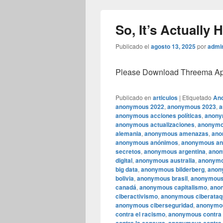
So, It’s Actually 
Publicado el
agosto 13, 2025
por
admi
Please Download Threema Appt
Publicado en
articulos
|
Etiquetado
An
anonymous 2022
,
anonymous 2023
,
a
anonymous acciones políticas
,
anony
anonymous actualizaciones
,
anonymo
alemania
,
anonymous amenazas
,
ano
anonymous anónimos
,
anonymous an
secretos
,
anonymous argentina
,
anon
digital
,
anonymous australia
,
anonymo
big data
,
anonymous bilderberg
,
anon
bolivia
,
anonymous brasil
,
anonymou
canadá
,
anonymous capitalismo
,
anon
ciberactivismo
,
anonymous ciberata
anonymous ciberseguridad
,
anonymo
contra el racismo
,
anonymous contra 
,