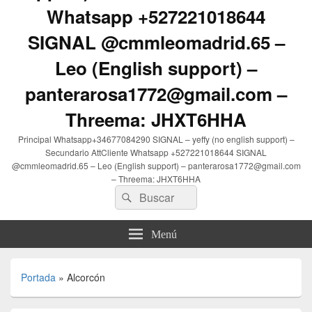
Whatsapp +527221018644
SIGNAL @cmmleomadrid.65 –
Leo (English support) –
panterarosa1772@gmail.com –
Threema: JHXT6HHA
Principal Whatsapp+34677084290 SIGNAL – yeffy (no english support) –
Secundario AttCliente Whatsapp +527221018644 SIGNAL
@cmmleomadrid.65 – Leo (English support) – panterarosa1772@gmail.com
– Threema: JHXT6HHA
Buscar
Buscar
por:
Menú
Portada
»
Alcorcón