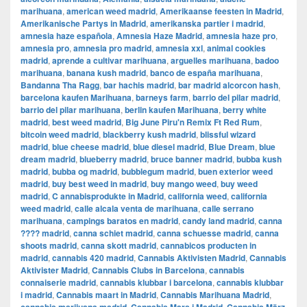
marihuana
,
american weed madrid
,
Amerikaanse feesten in Madrid
,
Amerikanische Partys in Madrid
,
amerikanska partier i madrid
,
amnesia haze española
,
Amnesia Haze Madrid
,
amnesia haze pro
,
amnesia pro
,
amnesia pro madrid
,
amnesia xxl
,
animal cookies
madrid
,
aprende a cultivar marihuana
,
arguelles marihuana
,
badoo
marihuana
,
banana kush madrid
,
banco de españa marihuana
,
Bandanna Tha Ragg
,
bar hachis madrid
,
bar madrid alcorcon hash
,
barcelona kaufen Marihuana
,
barneys farm
,
barrio del pilar madrid
,
barrio del pilar marihuana
,
berlin kaufen Marihuana
,
berry white
madrid
,
best weed madrid
,
Big June Piru'n Remix Ft Red Rum
,
bitcoin weed madrid
,
blackberry kush madrid
,
blissful wizard
madrid
,
blue cheese madrid
,
blue diesel madrid
,
Blue Dream
,
blue
dream madrid
,
blueberry madrid
,
bruce banner madrid
,
bubba kush
madrid
,
bubba og madrid
,
bubblegum madrid
,
buen exterior weed
madrid
,
buy best weed in madrid
,
buy mango weed
,
buy weed
madrid
,
C annabisprodukte in Madrid
,
california weed
,
california
weed madrid
,
calle alcala venta de marihuana
,
calle serrano
marihuana
,
campings baratos en madrid
,
candy land madrid
,
canna
???? madrid
,
canna schiet madrid
,
canna schuesse madrid
,
canna
shoots madrid
,
canna skott madrid
,
cannabicos producten in
madrid
,
cannabis 420 madrid
,
Cannabis Aktivisten Madrid
,
Cannabis
Aktivister Madrid
,
Cannabis Clubs in Barcelona
,
cannabis
connaiserie madrid
,
cannabis klubbar i barcelona
,
cannabis klubbar
i madrid
,
Cannabis maart in Madrid
,
Cannabis Marihuana Madrid
,
,
,