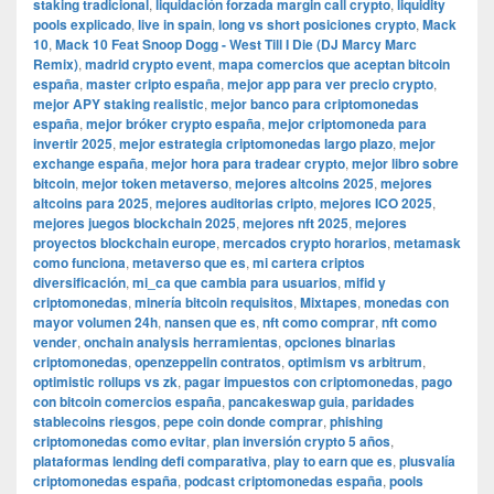
staking tradicional
,
liquidación forzada margin call crypto
,
liquidity
pools explicado
,
live in spain
,
long vs short posiciones crypto
,
Mack
10
,
Mack 10 Feat Snoop Dogg - West Till I Die (DJ Marcy Marc
Remix)
,
madrid crypto event
,
mapa comercios que aceptan bitcoin
españa
,
master cripto españa
,
mejor app para ver precio crypto
,
mejor APY staking realistic
,
mejor banco para criptomonedas
españa
,
mejor bróker crypto españa
,
mejor criptomoneda para
invertir 2025
,
mejor estrategia criptomonedas largo plazo
,
mejor
exchange españa
,
mejor hora para tradear crypto
,
mejor libro sobre
bitcoin
,
mejor token metaverso
,
mejores altcoins 2025
,
mejores
altcoins para 2025
,
mejores auditorias cripto
,
mejores ICO 2025
,
mejores juegos blockchain 2025
,
mejores nft 2025
,
mejores
proyectos blockchain europe
,
mercados crypto horarios
,
metamask
como funciona
,
metaverso que es
,
mi cartera criptos
diversificación
,
mi_ca que cambia para usuarios
,
mifid y
criptomonedas
,
minería bitcoin requisitos
,
Mixtapes
,
monedas con
mayor volumen 24h
,
nansen que es
,
nft como comprar
,
nft como
vender
,
onchain analysis herramientas
,
opciones binarias
criptomonedas
,
openzeppelin contratos
,
optimism vs arbitrum
,
optimistic rollups vs zk
,
pagar impuestos con criptomonedas
,
pago
con bitcoin comercios españa
,
pancakeswap guia
,
paridades
stablecoins riesgos
,
pepe coin donde comprar
,
phishing
criptomonedas como evitar
,
plan inversión crypto 5 años
,
plataformas lending defi comparativa
,
play to earn que es
,
plusvalía
criptomonedas españa
,
podcast criptomonedas españa
,
pools