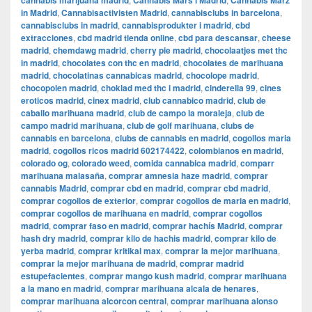
cannabis marijuana madrid
Cannabis Mars i Madrid
Cannabis März
in Madrid
,
Cannabisactivisten Madrid
,
cannabisclubs in barcelona
,
cannabisclubs in madrid
,
cannabisprodukter i madrid
,
cbd
extracciones
,
cbd madrid tienda online
,
cbd para descansar
,
cheese
madrid
,
chemdawg madrid
,
cherry pie madrid
,
chocolaatjes met thc
in madrid
,
chocolates con thc en madrid
,
chocolates de marihuana
madrid
,
chocolatinas cannabicas madrid
,
chocolope madrid
,
chocopolen madrid
,
choklad med thc i madrid
,
cinderella 99
,
cines
eroticos madrid
,
cinex madrid
,
club cannabico madrid
,
club de
caballo marihuana madrid
,
club de campo la moraleja
,
club de
campo madrid marihuana
,
club de golf marihuana
,
clubs de
cannabis en barcelona
,
clubs de cannabis en madrid
,
cogollos maria
madrid
,
cogollos ricos madrid 602174422
,
colombianos en madrid
,
colorado og
,
colorado weed
,
comida cannabica madrid
,
comparr
marihuana malasaña
,
comprar amnesia haze madrid
,
comprar
cannabis Madrid
,
comprar cbd en madrid
,
comprar cbd madrid
,
comprar cogollos de exterior
,
comprar cogollos de maria en madrid
,
comprar cogollos de marihuana en madrid
,
comprar cogollos
madrid
,
comprar faso en madrid
,
comprar hachís Madrid
,
comprar
hash dry madrid
,
comprar kilo de hachis madrid
,
comprar kilo de
yerba madrid
,
comprar kritikal max
,
comprar la mejor marihuana
,
comprar la mejor marihuana de madrid
,
comprar madrid
estupefacientes
,
comprar mango kush madrid
,
comprar marihuana
a la mano en madrid
,
comprar marihuana alcala de henares
,
comprar marihuana alcorcon central
,
comprar marihuana alonso