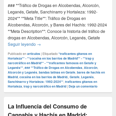
### **Tráfico de Drogas en Alcobendas, Alcorcón,
Leganés, Getafe, Sanchinarro y Hortaleza: 1992-
2024** **Meta Title**: Tráfico de Drogas en
Alcobendas, Alcorcón, y Bares del Hachís: 1992-2024
**Meta Description**: Conoce la historia del tráfico de
drogas en Alcobendas, Alcorcón, Leganés, Getafe
### **Tráfico de Drogas en Alcobendas, Al
Seguir leyendo
→
Publicado en
articulos
|
Etiquetado
*traficantes gitanos en
Hortaleza** - **cocaína en los barrios de Madrid** - **trap y
narcotráfico en Madrid** - **traficantes famosos en Getafe y
Leganés**
,
### **Tráfico de Drogas en Alcobendas
,
Alcorcón
,
Alcorcón y Leganés
,
bandas latinas en Getafe
,
bares de hachís en
Madrid
,
cocaína en los barrios de Madrid.
,
Getafe
,
Leganés
,
Sanchinarro y Hortaleza: 1992-2024**
,
traficantes gitanos en
Hortaleza
,
trap y narcotráfico en Madrid
|
Deja un comentario
La Influencia del Consumo de
Cannabis y Hachís en Madrid: