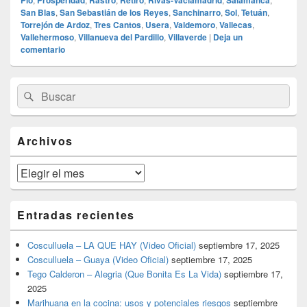
Pío
Prosperidad
Rastro
Retiro
Rivas-Vaciamadrid
Salamanca
San Blas
,
San Sebastián de los Reyes
,
Sanchinarro
,
Sol
,
Tetuán
,
Torrejón de Ardoz
,
Tres Cantos
,
Usera
,
Valdemoro
,
Vallecas
,
Vallehermoso
,
Villanueva del Pardillo
,
Villaverde
|
Deja un
comentario
El
Buscar
Buscar
área
por:
de
widget
barra
Archivos
lateral
primaria
Archivos
Entradas recientes
Cosculluela – LA QUE HAY (Video Oficial)
septiembre 17, 2025
Cosculluela – Guaya (Video Oficial)
septiembre 17, 2025
Tego Calderon – Alegria (Que Bonita Es La Vida)
septiembre 17,
2025
Marihuana en la cocina: usos y potenciales riesgos
septiembre