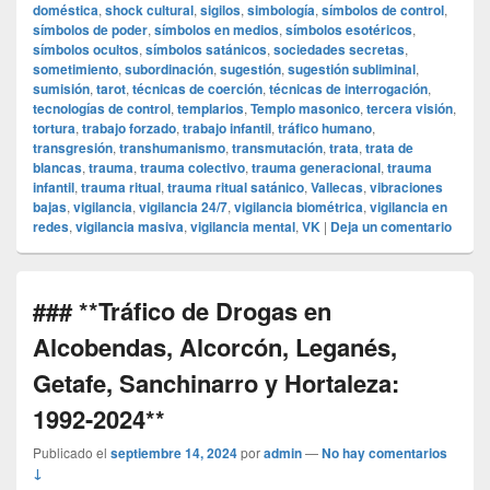
doméstica
,
shock cultural
,
sigilos
,
simbología
,
símbolos de control
,
símbolos de poder
,
símbolos en medios
,
símbolos esotéricos
,
símbolos ocultos
,
símbolos satánicos
,
sociedades secretas
,
sometimiento
,
subordinación
,
sugestión
,
sugestión subliminal
,
sumisión
,
tarot
,
técnicas de coerción
,
técnicas de interrogación
,
tecnologías de control
,
templarios
,
Templo masonico
,
tercera visión
,
tortura
,
trabajo forzado
,
trabajo infantil
,
tráfico humano
,
transgresión
,
transhumanismo
,
transmutación
,
trata
,
trata de
blancas
,
trauma
,
trauma colectivo
,
trauma generacional
,
trauma
infantil
,
trauma ritual
,
trauma ritual satánico
,
Vallecas
,
vibraciones
bajas
,
vigilancia
,
vigilancia 24/7
,
vigilancia biométrica
,
vigilancia en
redes
,
vigilancia masiva
,
vigilancia mental
,
VK
|
Deja un comentario
### **Tráfico de Drogas en
Alcobendas, Alcorcón, Leganés,
Getafe, Sanchinarro y Hortaleza:
1992-2024**
Publicado el
septiembre 14, 2024
por
admin
—
No hay comentarios
↓