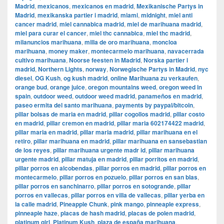
Madrid
,
mexicanos
,
mexicanos en madrid
,
Mexikanische Partys in
Madrid
,
mexikanska partier i madrid
,
miami
,
midnight
,
miel anti
cancer madrid
,
miel cannabica madrid
,
miel de marihuana madrid
,
miel para curar el cancer
,
miel thc cannabica
,
miel thc madrid
,
milanuncios marihuana
,
milla de oro marihuana
,
moncloa
marihuana
,
money maker
,
montecarmelo marihuana
,
navacerrada
cultivo marihuana
,
Noorse feesten in Madrid
,
Norska partier i
madrid
,
Northern Lights
,
norway
,
Norwegische Partys in Madrid
,
nyc
diesel
,
OG Kush
,
og kush madrid
,
online Marihuana zu verkaufen
,
orange bud
,
orange juice
,
oregon mountains weed
,
oregon weed in
spain
,
outdoor weed
,
outdoor weed madrid
,
panameños en madrid
,
paseo ermita del santo marihuana
,
payments by paypal/bitcoin
,
pillar bolsas de maria en madrid
,
pillar cogollos madrid
,
pillar costo
en madrid
,
pillar cremon en madrid
,
pillar maria 602174422 madrid
,
pillar maria en madrid
,
pillar maria madrid
,
pillar marihuana en el
retiro
,
pillar marihuana en madrid
,
pillar marihuana en sansebastian
de los reyes
,
pillar marihuana urgente madr id
,
pillar marihuana
urgente madrid
,
pillar matuja en madrid
,
pillar porritos en madrid
,
pillar porros en alcobendas
,
pillar porros en madrid
,
pillar porros en
montecarmelo
,
pillar porros en pozuelo
,
pillar porros en san blas
,
pillar porros en sanchinarro
,
pillar porros en sotogrande
,
pillar
porros en vallecas
,
pillar porros en villa de vallecas
,
pillar yerba en
la calle madrid
,
Pineapple Chunk
,
pink mango
,
pinneaple express
,
pinneaple haze
,
placas de hash madrid
,
placas de polen madrid
,
platinum girl
,
Platinum Kush
,
plaza de españa marihuana
,