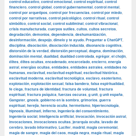
control educativo
,
control emocional
,
control espiritual
,
control
financiero
,
control global
,
control gubernamental
,
control mental
,
control por arquetipos
,
control por frecuencias
,
control por miedo
,
control por narrativas
,
control psicológico
,
control ritual
,
control
simbólico
,
control social
,
control subliminal
,
control vibracional
,
crisis manufacturada
,
cuerpos sutiles
,
cultos
,
cultos secretos
,
degradación
,
demonios
,
dependencia
,
deshumanización
,
desinformación
,
despojo
,
dímelo y te ayudo. Preguntar a ChatGPT
,
disciplina
,
disociación
,
disociación inducida
,
disonancia cognitiva
,
distorsión de la verdad
,
distorsión perceptual
,
dogma
,
dominación
,
dominación mental
,
dualidad
,
dualidad controlada
,
egrégor
,
el chojin
,
élites
,
élites ocultas
,
encadenado
,
encarcelado
,
encierro
,
energía
astral
,
energías ocultas
,
entidades
,
entidades astrales
,
entidades no
humanas
,
esclavitud
,
esclavitud espiritual
,
esclavitud histórica
,
esclavitud moderna
,
esclavitud tecnológica
,
esclavo
,
esoterismo
,
explotación
,
explotación sexual
,
falsa bandera
,
falsa espiritualidad
,
fe ciega
,
fractura de identidad
,
fractura de voluntad
,
fractura
espiritual
,
fractura psíquica
,
fuerzas oscuras
,
g unit
,
g unit españa
,
Gangster
,
gnosis
,
gobierno en la sombra
,
grimorios
,
guerra
espiritual
,
herejía
,
herencia oculta
,
hermetismo
,
hipertecnología
,
hipnosis
,
illuminati
,
infierno
,
ingeniería del consentimiento
,
ingeniería social
,
inteligencia artificial
,
invocación
,
invocación astral
,
invocaciones
,
invocaciones ocultas
,
jerarquía oculta
,
lavado de
cerebro
,
lavado informativo
,
Lucifer
,
madrid
,
magia ceremonial
,
magia de sangre
,
magia del caos
,
magia negra
,
magia ritual
,
magia