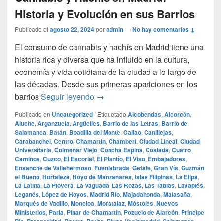
Historia y Evolución en sus Barrios
Publicado el
agosto 22, 2024
por
admin
—
No hay comentarios ↓
El consumo de cannabis y hachís en Madrid tiene una
historia rica y diversa que ha influido en la cultura,
economía y vida cotidiana de la ciudad a lo largo de
las décadas. Desde sus primeras apariciones en los
La Influencia del Consumo de Canna
barrios
Seguir leyendo
→
Publicado en
Uncategorized
|
Etiquetado
Alcobendas
,
Alcorcón
,
Aluche
,
Arganzuela
,
Argüelles
,
Barrio de las Letras
,
Barrio de
Salamanca
,
Batán
,
Boadilla del Monte
,
Callao
,
Canillejas
,
Carabanchel
,
Centro
,
Chamartín
,
Chamberí
,
Ciudad Lineal
,
Ciudad
Universitaria
,
Colmenar Viejo
,
Concha Espina
,
Coslada
,
Cuatro
Caminos
,
Cuzco
,
El Escorial
,
El Plantío
,
El Viso
,
Embajadores
,
Ensanche de Vallehermoso
,
Fuenlabrada
,
Getafe
,
Gran Vía
,
Guzmán
el Bueno
,
Hortaleza
,
Hoyo de Manzanares
,
Islas Filipinas
,
La Elipa
,
La Latina
,
La Piovera
,
La Vaguada
,
Las Rozas
,
Las Tablas
,
Lavapiés
,
Leganés
,
López de Hoyos
,
Madrid Río
,
Majadahonda
,
Malasaña
,
Marqués de Vadillo
,
Moncloa
,
Moratalaz
,
Móstoles
,
Nuevos
Ministerios
,
Parla
,
Pinar de Chamartín
,
Pozuelo de Alarcón
,
Príncipe
,
,
,
,
,
,