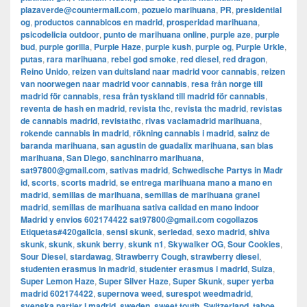
plazaverde@countermail.com
,
pozuelo marihuana
,
PR
,
presidential
og
,
productos cannabicos en madrid
,
prosperidad marihuana
,
psicodelicia outdoor
,
punto de marihuana online
,
purple aze
,
purple
bud
,
purple gorilla
,
Purple Haze
,
purple kush
,
purple og
,
Purple Urkle
,
putas
,
rara marihuana
,
rebel god smoke
,
red diesel
,
red dragon
,
Reino Unido
,
reizen van duitsland naar madrid voor cannabis
,
reizen
van noorwegen naar madrid voor cannabis
,
resa från norge till
madrid för cannabis
,
resa från tyskland till madrid för cannabis
,
reventa de hash en madrid
,
revista thc
,
revista thc madrid
,
revistas
de cannabis madrid
,
revistathc
,
rivas vaciamadrid marihuana
,
rokende cannabis in madrid
,
rökning cannabis i madrid
,
sainz de
baranda marihuana
,
san agustin de guadalix marihuana
,
san blas
marihuana
,
San Diego
,
sanchinarro marihuana
,
sat97800@gmail.com
,
sativas madrid
,
Schwedische Partys in Madr
id
,
scorts
,
scorts madrid
,
se entrega marihuana mano a mano en
madrid
,
semillas de marihuana
,
semillas de marihuana granel
madrid
,
semillas de marihuana sativa calidad en mano indoor
Madrid y envios 602174422 sat97800@gmail.com cogollazos
Etiquetas#420galicia
,
sensi skunk
,
seriedad
,
sexo madrid
,
shiva
skunk
,
skunk
,
skunk berry
,
skunk n1
,
Skywalker OG
,
Sour Cookies
,
Sour Diesel
,
stardawag
,
Strawberry Cough
,
strawberry diesel
,
studenten erasmus in madrid
,
studenter erasmus i madrid
,
Suiza
,
Super Lemon Haze
,
Super Silver Haze
,
Super Skunk
,
super yerba
madrid 602174422
,
supernova weed
,
surespot weedmadrid
,
svenska partier i madrid
,
sweden
,
sweet touth
,
Switzerland
,
tahoe