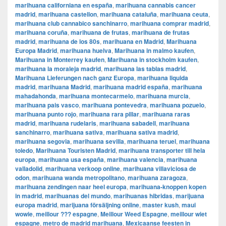
marihuana californiana en españa
,
marihuana cannabis cancer
madrid
,
marihuana castellon
,
marihuana cataluña
,
marihuana ceuta
,
marihuana club cannabico sanchinarro
,
marihuana comprar madrid
,
marihuana coruña
,
marihuana de frutas
,
marihuana de frutas
madrid
,
marihuana de los 80s
,
marihuana en Madrid
,
Marihuana
Europa Madrid
,
marihuana huelva
,
Marihuana in malmo kaufen
,
Marihuana in Monterrey kaufen
,
Marihuana in stockholm kaufen
,
marihuana la moraleja madrid
,
marihuana las tablas madrid
,
Marihuana Lieferungen nach ganz Europa
,
marihuana liquida
madrid
,
marihuana Madrid
,
marihuana madrid españa
,
marihuana
mahadahonda
,
marihuana montecarmelo
,
marihuana murcia
,
marihuana pais vasco
,
marihuana pontevedra
,
marihuana pozuelo
,
marihuana punto rojo
,
marihuana rara pillar
,
marihuana raras
madrid
,
marihuana rudelaris
,
marihuana sabadell
,
marihuana
sanchinarro
,
marihuana sativa
,
marihuana sativa madrid
,
marihuana segovia
,
marihuana sevilla
,
marihuana teruel
,
marihuana
toledo
,
Marihuana Touristen Madrid
,
marihuana transporter till hela
europa
,
marihuana usa españa
,
marihuana valencia
,
marihuana
valladolid
,
marihuana verkoop online
,
marihuana villaviciosa de
odon
,
marihuana wanda metropolitano
,
marihuana zaragoza
,
marihuana zendingen naar heel europa
,
marihuana-knoppen kopen
in madrid
,
marihuanas del mundo
,
marihuanas hibridas
,
marijuana
europa madrid
,
marijuana försäljning online
,
master kush
,
maui
wowie
,
meillour ??? espagne
,
Meillour Weed Espagne
,
meillour wiet
espagne
,
metro de madrid marihuana
,
Mexicaanse feesten in