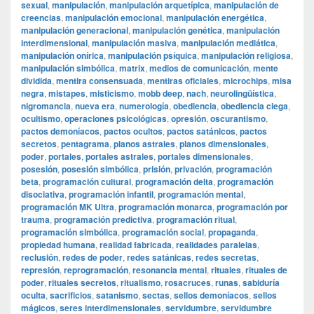
sexual
,
manipulación
,
manipulación arquetípica
,
manipulación de
creencias
,
manipulación emocional
,
manipulación energética
,
manipulación generacional
,
manipulación genética
,
manipulación
interdimensional
,
manipulación masiva
,
manipulación mediática
,
manipulación onírica
,
manipulación psíquica
,
manipulación religiosa
,
manipulación simbólica
,
matrix
,
medios de comunicación
,
mente
dividida
,
mentira consensuada
,
mentiras oficiales
,
microchips
,
misa
negra
,
mistapes
,
misticismo
,
mobb deep
,
nach
,
neurolingüística
,
nigromancia
,
nueva era
,
numerología
,
obediencia
,
obediencia ciega
,
ocultismo
,
operaciones psicológicas
,
opresión
,
oscurantismo
,
pactos demoníacos
,
pactos ocultos
,
pactos satánicos
,
pactos
secretos
,
pentagrama
,
planos astrales
,
planos dimensionales
,
poder
,
portales
,
portales astrales
,
portales dimensionales
,
posesión
,
posesión simbólica
,
prisión
,
privación
,
programación
beta
,
programación cultural
,
programación delta
,
programación
disociativa
,
programación infantil
,
programación mental
,
programación MK Ultra
,
programación monarca
,
programación por
trauma
,
programación predictiva
,
programación ritual
,
programación simbólica
,
programación social
,
propaganda
,
propiedad humana
,
realidad fabricada
,
realidades paralelas
,
reclusión
,
redes de poder
,
redes satánicas
,
redes secretas
,
represión
,
reprogramación
,
resonancia mental
,
rituales
,
rituales de
poder
,
rituales secretos
,
ritualismo
,
rosacruces
,
runas
,
sabiduría
oculta
,
sacrificios
,
satanismo
,
sectas
,
sellos demoníacos
,
sellos
mágicos
,
seres interdimensionales
,
servidumbre
,
servidumbre