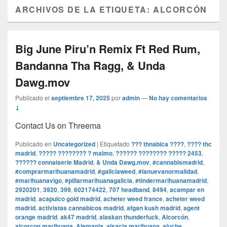
ARCHIVOS DE LA ETIQUETA:
ALCORCÓN
Big June Piru’n Remix Ft Red Rum,
Bandanna Tha Ragg, & Unda
Dawg.mov
Publicado el
septiembre 17, 2025
por
admin
—
No hay comentarios
↓
Contact Us on Threema
Publicado en
Uncategorized
|
Etiquetado
??? thnabica ????
,
???? thc
madrid
,
????? ???????? ? malmo
,
?????? ???????? ????? 2453
,
?????? connaiserie Madrid
,
& Unda Dawg.mov
,
#cannabismadrid
,
#comprarmarihuanamadrid
,
#galiciaweed
,
#lanuevanormalidad
,
#marihuanavigo
,
#pillarmarihuanagalicia
,
#tindermarihuanamadrid
,
2920201
,
3920
,
399
,
602174422
,
707 headband
,
8494
,
acampar en
madrid
,
acapulco gold madrid
,
acheter weed france
,
acheter weed
madrid
,
activistas cannabicos madrid
,
afgan kush madrid
,
agent
orange madrid
,
ak47 madrid
,
alaskan thunderfuck
,
Alcorcón
,
alcorcon marihuana
,
Alemania
,
alsacia marihuana
,
aluche