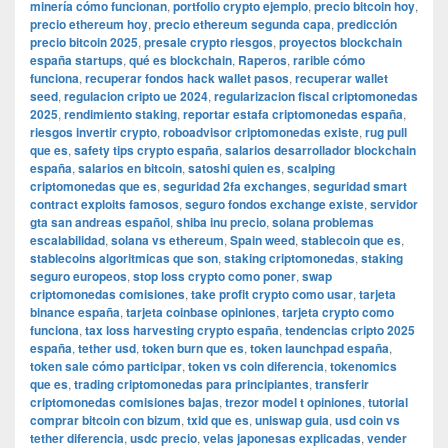
minería cómo funcionan
,
portfolio crypto ejemplo
,
precio bitcoin hoy
,
precio ethereum hoy
,
precio ethereum segunda capa
,
predicción
precio bitcoin 2025
,
presale crypto riesgos
,
proyectos blockchain
españa startups
,
qué es blockchain
,
Raperos
,
rarible cómo
funciona
,
recuperar fondos hack wallet pasos
,
recuperar wallet
seed
,
regulacion cripto ue 2024
,
regularizacion fiscal criptomonedas
2025
,
rendimiento staking
,
reportar estafa criptomonedas españa
,
riesgos invertir crypto
,
roboadvisor criptomonedas existe
,
rug pull
que es
,
safety tips crypto españa
,
salarios desarrollador blockchain
españa
,
salarios en bitcoin
,
satoshi quien es
,
scalping
criptomonedas que es
,
seguridad 2fa exchanges
,
seguridad smart
contract exploits famosos
,
seguro fondos exchange existe
,
servidor
gta san andreas español
,
shiba inu precio
,
solana problemas
escalabilidad
,
solana vs ethereum
,
Spain weed
,
stablecoin que es
,
stablecoins algoritmicas que son
,
staking criptomonedas
,
staking
seguro europeos
,
stop loss crypto como poner
,
swap
criptomonedas comisiones
,
take profit crypto como usar
,
tarjeta
binance españa
,
tarjeta coinbase opiniones
,
tarjeta crypto como
funciona
,
tax loss harvesting crypto españa
,
tendencias cripto 2025
españa
,
tether usd
,
token burn que es
,
token launchpad españa
,
token sale cómo participar
,
token vs coin diferencia
,
tokenomics
que es
,
trading criptomonedas para principiantes
,
transferir
criptomonedas comisiones bajas
,
trezor model t opiniones
,
tutorial
comprar bitcoin con bizum
,
txid que es
,
uniswap guia
,
usd coin vs
tether diferencia
,
usdc precio
,
velas japonesas explicadas
,
vender