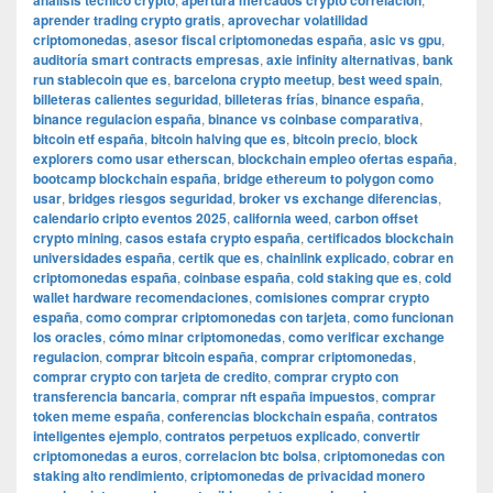
análisis técnico crypto
apertura mercados crypto correlacion
aprender trading crypto gratis
,
aprovechar volatilidad
criptomonedas
,
asesor fiscal criptomonedas españa
,
asic vs gpu
,
auditoría smart contracts empresas
,
axie infinity alternativas
,
bank
run stablecoin que es
,
barcelona crypto meetup
,
best weed spain
,
billeteras calientes seguridad
,
billeteras frías
,
binance españa
,
binance regulacion españa
,
binance vs coinbase comparativa
,
bitcoin etf españa
,
bitcoin halving que es
,
bitcoin precio
,
block
explorers como usar etherscan
,
blockchain empleo ofertas españa
,
bootcamp blockchain españa
,
bridge ethereum to polygon como
usar
,
bridges riesgos seguridad
,
broker vs exchange diferencias
,
calendario cripto eventos 2025
,
california weed
,
carbon offset
crypto mining
,
casos estafa crypto españa
,
certificados blockchain
universidades españa
,
certik que es
,
chainlink explicado
,
cobrar en
criptomonedas españa
,
coinbase españa
,
cold staking que es
,
cold
wallet hardware recomendaciones
,
comisiones comprar crypto
españa
,
como comprar criptomonedas con tarjeta
,
como funcionan
los oracles
,
cómo minar criptomonedas
,
como verificar exchange
regulacion
,
comprar bitcoin españa
,
comprar criptomonedas
,
comprar crypto con tarjeta de credito
,
comprar crypto con
transferencia bancaria
,
comprar nft españa impuestos
,
comprar
token meme españa
,
conferencias blockchain españa
,
contratos
inteligentes ejemplo
,
contratos perpetuos explicado
,
convertir
criptomonedas a euros
,
correlacion btc bolsa
,
criptomonedas con
staking alto rendimiento
,
criptomonedas de privacidad monero