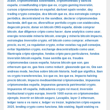
zcash
,
criptomonedas sostenibles
,
criptomonedas y bancos
españa
,
crowdfunding cripto que es
,
crypto gaming inversión
,
cursos criptomonedas en español
,
darknet spain vendor
,
day
trading crypto consejos
,
dca bitcoin que es
,
dca estrategia compra
periódica
,
decentraland vs the sandbox
,
declarar criptomonedas
hacienda
,
defi que es
,
diversificar portfolio crypto con stablecoins
,
dogecoin precio
,
donar en bitcoin ONG españa
,
dónde comprar
bitcoin
,
due diligence cripto como hacer
,
dune analytics como usar
,
energia renovable mineria bitcoin
,
energia y mineria bitcoin impacto
,
estrategias inversión crypto
,
etf bitcoin como comprar
,
ethereum
precio
,
eu mi_ca regulation crypto
,
evitar estafas rug pull consejos
,
evitar liquidation crypto
,
exchange descentralizado como usar
,
filantropía cripto ejemplos
,
fondos cripto para particulares
,
fondos
inversión bitcoin españa
,
frase semilla que es
,
fraudes
criptomonedas casos españa
,
futuros bitcoin que son
,
gas
ethereum que es
,
gas fees como reducir
,
glassnode que es
,
Gta san
andreas mods
,
hechos sobre bitcoin historia
,
hodl que significa
,
iban
vs crypto transferencias
,
ico que es
,
ieo que es
,
impacto halving
precio bitcoin
,
impacto medioambiental criptomonedas
,
impuestos
criptomonedas españa
,
impuestos ganancia patrimonial crypto
,
impuestos nft españa
,
indicadores crypto rsi macd
,
inversión
institucional crypto europa
,
invertir 1000 euros en criptomonedas
ejemplo
,
invertir en bitcoin seguro
,
Lavapiés
,
layer 2 ethereum
,
ledger nano s vs nano x
,
ledger vs trezor
,
legislacion cripto espana
2025
,
lending crypto como funciona
,
lido staking
,
liquid staking vs