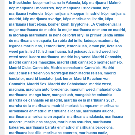
in Stockholm
,
​​koop marihuana in Valencia
,
köp marijuana i Malmö
,
köp marijuana i monterrey
,
köp marijuana i stockholm
,
​​köp
marijuana i valencia
,
köp marijuana knoppar i madrid
,
köp marijuana
madrid
,
köp marijuana sverige
,
köpa marihuana i berlin
,
köpa
marijuana i barcelona
,
kosher kush
,
kryptonite
,
LA Confidential
,
la
mejor marihuana de madrid
,
la mejor marihuana en mano en madrid
,
la moraleja marihuana
,
la nena del briyi briyi
,
la primer tienda online
de marihuana en españa
,
La rubia del brillo
,
ladespensademaria
,
leganes marihuana
,
Lemon Haze
,
lemon kush
,
lemon pie
,
livraison
weed paris
,
lsd 13
,
lsd marihuana
,
lsd psicoactiva
,
lsd weed
,
lsd
weed seed
,
lucero marihuana
,
madrid buy weed
,
Madrid Cannabis
,
madrid cannabis magazine
,
madrid club cannabico montecarmelo
,
Madrid Clubs Cannabis
,
Madrid connaiserie Cannabis
,
Madrid
deutschen Parteien von Norwegen nach Madrid reisen
,
madrid
iceolator
,
madrid iceolator jack herer
,
Madrid Rauchen von
Cannabis
,
Madrid Sex
,
Madrid thc Schokolade
,
madrid weed
,
magnum
,
magnum autofloreciente
,
magnum weed
,
mahadahonda
marihuana
,
mango haze
,
mango kush
,
mangobiche colombia
,
marcha de cannabis en madrid
,
marcha de la marihuana 2021
,
marcha de la marihuana madrid
,
mariadelcampo.net
,
marihuana
afrodisiaca en madrid
,
marihuana alicante
,
marihuana aluche
,
marihuana americana en españa
,
marihuana andalucia
,
marihuana
andorra
,
marihuana aragon
,
marihuana asturias
,
marihuana
baleares
,
marihuana barata en madrid
,
marihuana barcelona
,
marihuana boadilla
,
marihuana caceres
,
marihuana cadiz
,