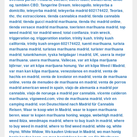
og
,
tambien CBD
,
Tangerine Dream
,
telecogollo
,
teleyerba a
domicilio
,
teleyerba madrid
,
teleyerba madrid 602174422
,
Teorias
,
thc
,
thc extracciones
,
tienda cannabica madrid
,
tienda cannabis
madrid
,
tienda gucci madrid marihuana
,
tienda thc madrid online
,
tienda versace madrid marihuana
,
toeristen marihuana madrid
,
top
weed madrid
,
tor madrid weed
,
total confianza
,
train wreck
,
triggeration og
,
triggerattion station
,
trinity kush
,
trinity kush
california
,
trinity kush oregon 602174422
,
tuenti marihuana
,
turista
marihuana madrid
,
turistas marihuana madrid
,
turister marihuana
madrid
,
tutankhamon
,
tyska helgdagar i madrid
,
UK
,
usera la mejor
marihuana
,
usera marihuana
,
Vallecas
,
var att köpa marijuana
björnar
,
var att köpa marijuana honung
,
Var att köpa Weed i Madrid
,
var man kan köpa marijuana
,
venezolanos en madrid
,
venta de
hachis en madrid
,
venta de iceolator en madrid
,
venta de marihuana
online
,
venta de menudeo de marihuana en madrid
,
venta de porros
madrid american weed in spain
,
viajo de alemania a madrid por
cannabis
,
viajo de noruega a madrid por cannabis
,
vicente calderon
marihuana
,
vigoweed.com
,
vino de marihuana madrid
,
vivir en
camping madrid
,
von Deutschland nach Madrid für Cannabis
Reisen
,
Waar te koop wiet in Madrid
,
waar te kopen marihuana
beren
,
waar te kopen marihuana honing
,
wappa
,
webehigh madrid
,
weed ibiza
,
weedmaps madrid
,
where to buy kush in madrid
,
where
to buy weed in madrid
,
where to find weed madrid
,
white og
,
white
rhyno
,
White Widow
,
Wo kaufen Unkraut in Madrid
,
wo man honig
,
,