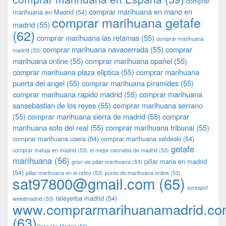
comprar
comprar marihuana en mano en
marihuana en Madrid
(54)
comprar marihuana getafe
madrid
(55)
(62)
comprar marihuana las retamas
(55)
comprar marihuana
comprar marihuana navacerrada
(55)
comprar
madrid
(53)
marihuana online
(55)
comprar marihuana opañel
(55)
comprar marihuana plaza eliptica
(55)
comprar marihuana
puerta del angel
(55)
comprar marihuana pìramides
(55)
comprar marihuana rapido madrid
(55)
comprar marihuana
sansebastian de los reyes
(55)
comprar marihuana serrano
(55)
comprar marihuana sierra de madrid
(55)
comprar
marihuana soto del real
(55)
comprar marihuana tribunal
(55)
comprar marihuana usera
(54)
comprar marihuana valdeski
(54)
getafe
comprar matuja en madrid
(53)
el mejor cannabis de madrid
(53)
marihuana
(56)
pillar maria en madrid
gran via pillar marihuana
(53)
(54)
pillar marihuana en el retiro
(53)
punto de marihuana online
(53)
sat97800@gmail.com
(65)
surespot
teleyerba madrid
(54)
weedmadrid
(53)
www.comprarmarihuanamadrid.c
(63)