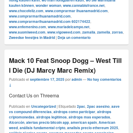
honig kaufen kann
wo man honigbären kauft
wo Sie Marihuana
kaufen können
,
wonder woman
,
www.cannabisfrance.net
,
www.chocofeliz.com
,
www.comprarmar ihuanamadrid.com
,
www.comprarmarihuanamadrid.com
,
www.comprarmarihuanamadrid.com 602174422
,
www.enfemenino.com
,
www.mariadelcampo.net
,
www.suomiweed.com
,
www.vigoweed.com
,
zamalia
,
zamelia
,
zorras
,
Zweedse feestjes in Madrid
|
Deja un comentario
Mack 10 Feat Snoop Dogg – West Till
I Die (DJ Marcy Marc Remix)
Publicado el
septiembre 17, 2025
por
admin
—
No hay comentarios
↓
Contact Us on Threema
Publicado en
Uncategorized
|
Etiquetado
2pac
,
2pac asesino
,
aave
vs compound diferencias
,
airdrops como participar
,
airdrops
criptomonedas
,
airdrops legitimos
,
airdrops mas esperados
,
Alcorcón
,
alertas precio bitcoin app
,
american spain
,
American
weed
,
análisis fundamental cripto
,
analisis precio ethereum 2025
,
,
,