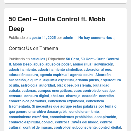
50 Cent – Outta Control ft. Mobb
Deep
Publicado el
agosto 11, 2025
por
admin
—
No hay comentarios ↓
Contact Us on Threema
Publicado en
articulos
|
Etiquetado
50 Cent
,
50 Cent - Outta Control
ft. Mobb Deep
,
abuso
,
abuso de poder
,
abuso ritual
,
adivinación
,
adoctrinamiento
,
adoctrinamiento simbólico
,
adoración al ego
,
adoración oscura
,
agenda espiritual
,
agenda oculta
,
Alcorcón
,
alienación
,
alquimia
,
alquimia espiritual
,
arianna puello
,
arquitectura
oculta
,
astrología
,
autoridad
,
black bee
,
blasfemia
,
brutalidad
,
cábala
,
cadenas
,
campos energéticos
,
caos controlado
,
castigo
,
censura
,
censura digital
,
chakras
,
chantaje
,
coacción
,
coerción
,
comercio de personas
,
conciencia expandida
,
conciencia
fragmentada. Si necesitas que agrupe estas palabras por tema o
que genere un archivo descargable
,
condicionamiento
,
conocimiento esotérico
,
conocimientos prohibidos
,
conspiración
,
contacto espiritual
,
control
,
control a través del miedo
,
control
cultural
,
control de masas
,
control del subconsciente
,
control digital
,