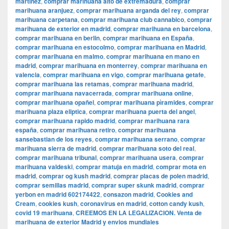
martinez
,
comprar marihuana alto de extremadura
,
comprar
marihuana aranjuez
,
comprar marihuana arganda del rey
,
comprar
marihuana carpetana
,
comprar marihuana club cannabico
,
comprar
marihuana de exterior en madrid
,
comprar marihuana en barcelona
,
comprar marihuana en berlin
,
comprar marihuana en España
,
comprar marihuana en estocolmo
,
comprar marihuana en Madrid
,
comprar marihuana en malmo
,
comprar marihuana en mano en
madrid
,
comprar marihuana en monterrey
,
comprar marihuana en
valencia
,
comprar marihuana en vigo
,
comprar marihuana getafe
,
comprar marihuana las retamas
,
comprar marihuana madrid
,
comprar marihuana navacerrada
,
comprar marihuana online
,
comprar marihuana opañel
,
comprar marihuana pìramides
,
comprar
marihuana plaza eliptica
,
comprar marihuana puerta del angel
,
comprar marihuana rapido madrid
,
comprar marihuana rara
españa
,
comprar marihuana retiro
,
comprar marihuana
sansebastian de los reyes
,
comprar marihuana serrano
,
comprar
marihuana sierra de madrid
,
comprar marihuana soto del real
,
comprar marihuana tribunal
,
comprar marihuana usera
,
comprar
marihuana valdeski
,
comprar matuja en madrid
,
comprar mota en
madrid
,
comprar og kush madrid
,
comprar placas de polen madrid
,
comprar semillas madrid
,
comprar super skunk madrid
,
comprar
yerbon en madrid 602174422
,
consazon madrid
,
Cookies and
Cream
,
cookies kush
,
coronavirus en madrid
,
cotton candy kush
,
covid 19 marihuana
,
CREEMOS EN LA LEGALIZACION. Venta de
marihuana de exterior Madrid y envios mundiales