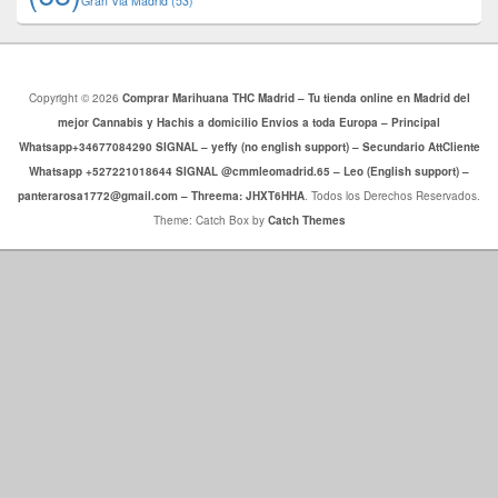
​​Gran Via Madrid
(53)
Copyright © 2026
Comprar Marihuana THC Madrid – Tu tienda online en Madrid del
mejor Cannabis y Hachis a domicilio Envios a toda Europa – Principal
Whatsapp+34677084290 SIGNAL – yeffy (no english support) – Secundario AttCliente
Whatsapp +527221018644 SIGNAL @cmmleomadrid.65 – Leo (English support) –
panterarosa1772@gmail.com – Threema: JHXT6HHA
. Todos los Derechos Reservados.
Theme: Catch Box by
Catch Themes