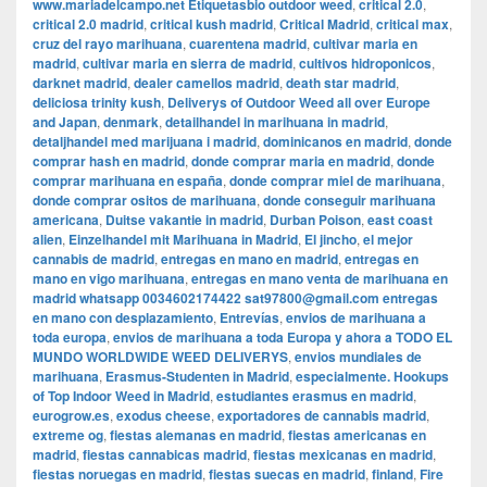
www.mariadelcampo.net Etiquetasbio outdoor weed
,
critical 2.0
,
critical 2.0 madrid
,
critical kush madrid
,
Critical Madrid
,
critical max
,
cruz del rayo marihuana
,
cuarentena madrid
,
cultivar maria en
madrid
,
cultivar maria en sierra de madrid
,
cultivos hidroponicos
,
darknet madrid
,
dealer camellos madrid
,
death star madrid
,
deliciosa trinity kush
,
Deliverys of Outdoor Weed all over Europe
and Japan
,
denmark
,
detailhandel in marihuana in madrid
,
detaljhandel med marijuana i madrid
,
dominicanos en madrid
,
donde
comprar hash en madrid
,
donde comprar maria en madrid
,
donde
comprar marihuana en españa
,
donde comprar miel de marihuana
,
donde comprar ositos de marihuana
,
donde conseguir marihuana
americana
,
Duitse vakantie in madrid
,
Durban Poison
,
east coast
alien
,
Einzelhandel mit Marihuana in Madrid
,
El jincho
,
el mejor
cannabis de madrid
,
entregas en mano en madrid
,
entregas en
mano en vigo marihuana
,
entregas en mano venta de marihuana en
madrid whatsapp 0034602174422 sat97800@gmail.com entregas
en mano con desplazamiento
,
Entrevías
,
envios de marihuana a
toda europa
,
envios de marihuana a toda Europa y ahora a TODO EL
MUNDO WORLDWIDE WEED DELIVERYS
,
envios mundiales de
marihuana
,
Erasmus-Studenten in Madrid
,
especialmente. Hookups
of Top Indoor Weed in Madrid
,
estudiantes erasmus en madrid
,
eurogrow.es
,
exodus cheese
,
exportadores de cannabis madrid
,
extreme og
,
fiestas alemanas en madrid
,
fiestas americanas en
madrid
,
fiestas cannabicas madrid
,
fiestas mexicanas en madrid
,
fiestas noruegas en madrid
,
fiestas suecas en madrid
,
finland
,
Fire