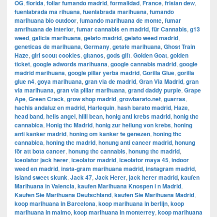
OG
,
florida
,
follar fumando madrid
,
formalidad
,
France
,
frisian dew
,
fuenlabrada ma rihuana
,
fuenlabrada marihuana
,
fumando
marihuana bio outdoor
,
fumando marihuana de monte
,
fumar
amrihuana de interior
,
fumar cannabis en madrid
,
für Cannabis
,
g13
weed
,
galicia marihuana
,
gelato madrid
,
gelato weed madrid
,
geneticas de marihuana
,
Germany
,
getafe marihuana
,
Ghost Train
Haze
,
girl scout cookies
,
gitanos
,
gods gift
,
Golden Goat
,
golden
ticket
,
google adwords marihuana
,
google cannabis madrid
,
google
madrid marihuana
,
google pillar yerba madrid
,
Gorilla Glue
,
gorilla
glue n4
,
goya marihuana
,
gran via de madrid
,
​​Gran Via Madrid
,
gran
via marihuana
,
gran via pillar marihuana
,
grand daddy purple
,
Grape
Ape
,
Green Crack
,
grow shop madrid
,
growbarato.net
,
guarras
,
hachis andaluz en madrid
,
Harlequin
,
hash barato madrid
,
Haze
,
head band
,
hells angel
,
hilli bean
,
honig anti krebs madrid
,
honig thc
cannabica
,
Honig thc Madrid
,
honig zur heilung von krebs
,
honing
anti kanker madrid
,
honing om kanker te genezen
,
honing thc
cannabica
,
honing thc madrid
,
honung anti cancer madrid
,
honung
för att bota cancer
,
honung thc cannabis
,
honung thc madrid
,
iceolator jack herer
,
iceolator madrid
,
iceolator maya 45
,
indoor
weed en madrid
,
insta-gram marihuana madrid
,
instagram madrid
,
island sweet skunk
,
Jack 47
,
Jack Herer
,
jack herer madrid
,
kaufen
Marihuana in Valencia
,
kaufen Marihuana Knospen i n Madrid
,
Kaufen Sie Marihuana Deutschland
,
kaufen Sie Marihuana Madrid
,
koop marihuana in Barcelona
,
koop marihuana in berlijn
,
koop
marihuana in malmo
,
koop marihuana in monterrey
,
koop marihuana