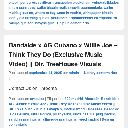
bitcoin por euros
,
verificar transaccion blockchain
,
vulnerabilidades
smart contracts
,
wallet bitcoin
,
wallet movil recomendada
,
wallet
multisig que es
,
where to buy weed in madrid
,
whitepaper bitcoin
leer
,
yield farming que es
,
youtubers criptomonedas en español
,
zk
rollups que son
,
zksync guia
|
Deja un comentario
Bandaide x AG Cubano x Willie Joe –
Think They Do (Exclusive Music
Video) || Dir. TreeHouse Visuals
Publicado el
septiembre 13, 2025
por
admin
—
No hay comentarios
↓
Contact Us on Threema
Publicado en
articulos
|
Etiquetado
420 madrid
,
Alcorcón
,
Bandaide x
AG Cubano x Willie Joe - Think They Do (Exclusive Music Video) ||
Dir. TreeHouse Visuals
,
Lavapiés
,
madrid weed
,
Orcasitas
,
Paseo de
la castellana
,
Pillar Porros
,
pillar yerba
,
Plaza castilla
,
plug madrid
,
san blas marihuana
,
villaverde marihuana
,
weed madrid
|
Deja un
comentario