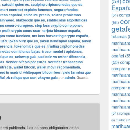
co
(58)
n
,
satoshi quien es
,
scalping criptomonedas que es
,
Españ
mart contract exploits famosos
,
seguro fondos
compr
dreas español
,
shiba inu precio
,
solana problemas
(54)
co
ain weed
,
stablecoin que es
,
stablecoins algoritmicas
(55)
ing seguro europeos
,
stop loss crypto como poner
,
getaf
e profit crypto como usar
,
tarjeta binance españa
,
ypto como funciona
,
tax loss harvesting crypto españa
,
retamas
(
 usd
,
token burn que es
,
token launchpad españa
,
token
marihuan
ferencia
,
tokenomics que es
,
trading criptomonedas
marihuana
monedas comisiones bajas
,
trezor model t opiniones
,
opañel
(5
id que es
,
uniswap guia
,
usd coin vs tether diferencia
,
(55)
comp
das
,
vender bitcoin por euros
,
verificar transaccion
ntracts
,
wallet bitcoin
,
wallet movil recomendada
,
comprar m
eed in madrid
,
whitepaper bitcoin leer
,
yield farming que
marihuana
ñol
,
zk rollups que son
,
zksync guia
por
admin
. Guarda
marihuana
comprar 
marihuana
marihuana
marihuana
(54)
compra
a
en madrid
(5
marihua
 será publicada.
Los campos obligatorios están