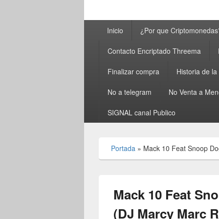
Menú
Inicio
¿Por que Criptomonedas
principal
Contacto Encriptado Threema
Finalizar compra
Historia de l
No a telegram
No Venta a Men
SIGNAL canal Publico
Portada
»
Mack 10 Feat Snoop Dog
Mack 10 Feat Snoo
(DJ Marcy Marc R