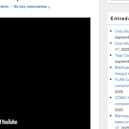
admin
—
No hay comentarios ↓
Entrad
Coscull
septiem
Coscullu
17, 202
Tego Cal
septiem
Marihuan
riesgos
FLAN C
comprar
2025
CÓMO H
comprar
2025
Mantequ
www.com
17, 202