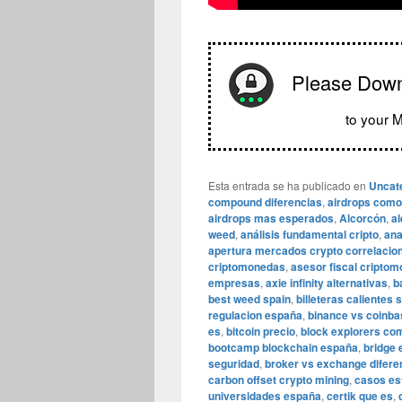
Please Dow
to your M
Esta entrada se ha publicado en
Uncat
compound diferencias
,
airdrops como 
airdrops mas esperados
,
Alcorcón
,
al
weed
,
análisis fundamental cripto
,
ana
apertura mercados crypto correlacio
criptomonedas
,
asesor fiscal cripto
empresas
,
axie infinity alternativas
,
b
best weed spain
,
billeteras calientes 
regulacion españa
,
binance vs coinb
es
,
bitcoin precio
,
block explorers co
bootcamp blockchain españa
,
bridge 
seguridad
,
broker vs exchange difere
carbon offset crypto mining
,
casos es
universidades españa
,
certik que es
,