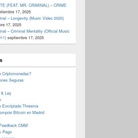
TE (FEAT. MR. CRIMINAL) – CRIME
ptiembre 17, 2025
inal – Longevity (Music Video 2020)
bre 17, 2025
inal – Criminal Mentality (Official Music
011)
septiembre 17, 2025
s
e Criptomonedas?
iones Seguras
 & Ley
o
o Encriptado Threema
omprar Bitcoin en Madrid
 Feedback CMM
& Pago