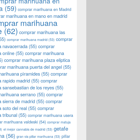
mprar marihuana en
a
(59)
comprar marihuana en Madrid
ar marihuana en mano en madrid
mprar marihuana
e
(62)
comprar marihuana las
55)
comprar
comprar marihuana madrid
(53)
a navacerrada
(55)
comprar
 online
(55)
comprar marihuana
5)
comprar marihuana plaza eliptica
rar marihuana puerta del angel
(55)
arihuana pìramides
(55)
comprar
 rapido madrid
(55)
comprar
 sansebastian de los reyes
(55)
marihuana serrano
(55)
comprar
 sierra de madrid
(55)
comprar
 soto del real
(55)
comprar
 tribunal
(55)
comprar marihuana usera
r marihuana valdeski
(54)
comprar matuja
getafe
3)
el mejor cannabis de madrid
(53)
na
(56)
pillar
gran via pillar marihuana
(53)