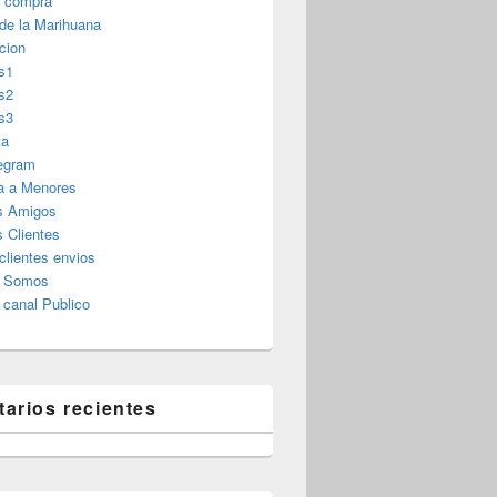
r compra
 de la Marihuana
cion
s1
s2
s3
ta
legram
a a Menores
s Amigos
 Clientes
clientes envios
s Somos
canal Publico
arios recientes