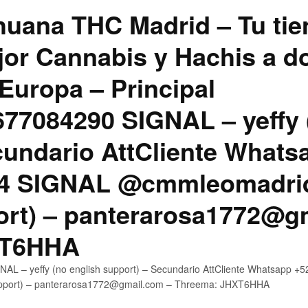
uana THC Madrid – Tu tie
jor Cannabis y Hachis a do
Europa – Principal
7084290 SIGNAL – yeffy 
cundario AttCliente Whats
4 SIGNAL @cmmleomadrid
ort) – panterarosa1772@g
XT6HHA
AL – yeffy (no english support) – Secundario AttCliente Whatsapp
upport) – panterarosa1772@gmail.com – Threema: JHXT6HHA