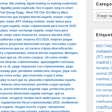
nciona
,
lido staking
,
liquid staking vs staking tradicional
,
Catego
,
liquidity pools explicado
,
live in spain
,
long vs short
eat Snoop Dogg - West Till I Die (DJ Marcy Marc
Categorías
mercios que aceptan bitcoin españa
,
master cripto
ypto
,
mejor APY staking realistic
,
mejor banco para
 crypto españa
,
mejor criptomoneda para invertir 2025
,
 plazo
,
mejor exchange españa
,
mejor hora para
Etique
in
,
mejor token metaverso
,
mejores altcoins 2025
,
uditorias cripto
,
mejores ICO 2025
,
mejores juegos
jores proyectos blockchain europe
,
mercados crypto
60217442
etaverso que es
,
mi cartera criptos diversificación
,
malasañ
id y criptomonedas
,
minería bitcoin requisitos
,
Mixtapes
,
(57)
com
nsen que es
,
nft como comprar
,
nft como vender
,
madrid
(
nes binarias criptomonedas
,
openzeppelin contratos
,
ps vs zk
,
pagar impuestos con criptomonedas
,
pago
henares
(
keswap guia
,
paridades stablecoins riesgos
,
pepe coin
central
(5
as como evitar
,
plan inversión crypto 5 años
,
martinez
(
,
play to earn que es
,
plusvalía criptomonedas españa
,
extremad
s minería cómo funcionan
,
portfolio crypto ejemplo
,
oy
,
precio ethereum segunda capa
,
predicción precio
compr
(54)
proyectos blockchain españa startups
,
qué es
comprar 
nciona
,
recuperar fondos hack wallet pasos
,
recuperar
marihuana
,
regularizacion fiscal criptomonedas 2025
,
rendimiento
marihua
as españa
,
riesgos invertir crypto
,
roboadvisor
,
safety tips crypto españa
,
salarios desarrollador