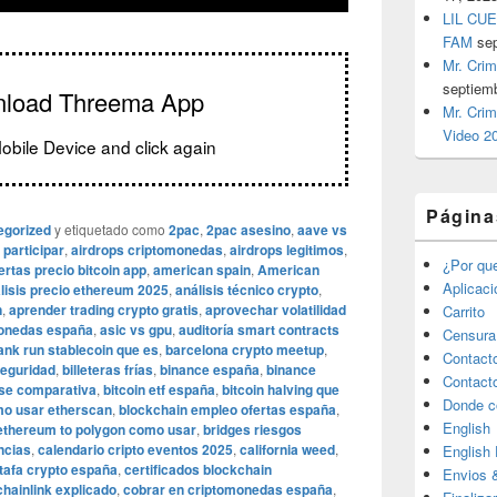
LIL CUE
FAM
se
Mr. Crim
septiem
nload Threema App
Mr. Crim
Video 2
obile Device and click again
Página
egorized
y etiquetado como
2pac
,
2pac asesino
,
aave vs
participar
,
airdrops criptomonedas
,
airdrops legitimos
,
¿Por qu
ertas precio bitcoin app
,
american spain
,
American
Aplicac
lisis precio ethereum 2025
,
análisis técnico crypto
,
n
,
aprender trading crypto gratis
,
aprovechar volatilidad
Carrito
monedas españa
,
asic vs gpu
,
auditoría smart contracts
Censura
ank run stablecoin que es
,
barcelona crypto meetup
,
Contact
seguridad
,
billeteras frías
,
binance españa
,
binance
Contact
ase comparativa
,
bitcoin etf españa
,
bitcoin halving que
Donde c
mo usar etherscan
,
blockchain empleo ofertas españa
,
English
ethereum to polygon como usar
,
bridges riesgos
ncias
,
calendario cripto eventos 2025
,
california weed
,
English
tafa crypto españa
,
certificados blockchain
Envios 
chainlink explicado
,
cobrar en criptomonedas españa
,