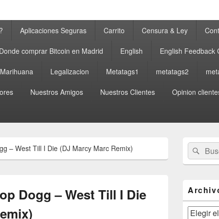
?
Aplicaciones Seguras
Carrito
Censura & Ley
Cont
Donde comprar Bitcoin en Madrid
English
English Feedback
a Marihuana
Legalizacion
Metatags1
metatags2
met
ores
Nuestros Amigos
Nuestros Clientes
Opinion cliente
El
Buscar
Busc
g – West Till I Die (DJ Marcy Marc Remix)
área
por:
de
widget
barra
lateral
Archiv
p Dogg – West Till I Die
primaria
emix)
Archivos