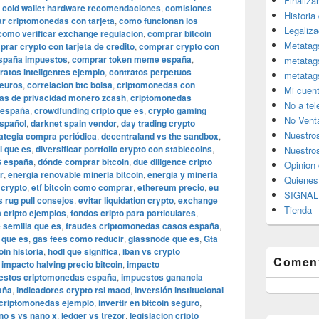
Finaliza
,
cold wallet hardware recomendaciones
,
comisiones
Historia
 criptomonedas con tarjeta
,
como funcionan los
Legaliza
como verificar exchange regulacion
,
comprar bitcoin
Metatag
rar crypto con tarjeta de credito
,
comprar crypto con
españa impuestos
,
comprar token meme españa
,
metatag
ratos inteligentes ejemplo
,
contratos perpetuos
metatag
 euros
,
correlacion btc bolsa
,
criptomonedas con
Mi cuen
as de privacidad monero zcash
,
criptomonedas
No a te
 españa
,
crowdfunding cripto que es
,
crypto gaming
No Vent
spañol
,
darknet spain vendor
,
day trading crypto
Nuestro
ategia compra periódica
,
decentraland vs the sandbox
,
i que es
,
diversificar portfolio crypto con stablecoins
,
Nuestros
G españa
,
dónde comprar bitcoin
,
due diligence cripto
Opinion 
r
,
energia renovable mineria bitcoin
,
energia y mineria
Quiene
 crypto
,
etf bitcoin como comprar
,
ethereum precio
,
eu
SIGNAL 
s rug pull consejos
,
evitar liquidation crypto
,
exchange
Tienda
a cripto ejemplos
,
fondos cripto para particulares
,
 semilla que es
,
fraudes criptomonedas casos españa
,
 que es
,
gas fees como reducir
,
glassnode que es
,
Gta
in historia
,
hodl que significa
,
iban vs crypto
Coment
,
impacto halving precio bitcoin
,
impacto
estos criptomonedas españa
,
impuestos ganancia
aña
,
indicadores crypto rsi macd
,
inversión institucional
n criptomonedas ejemplo
,
invertir en bitcoin seguro
,
no s vs nano x
,
ledger vs trezor
,
legislacion cripto