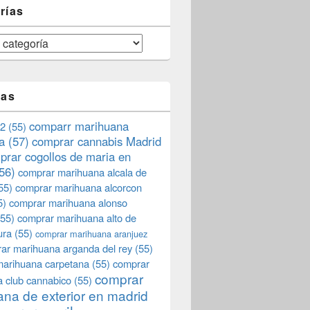
rías
tas
comparr marihuana
2
(55)
a
(57)
comprar cannabis Madrid
prar cogollos de maria en
56)
comprar marihuana alcala de
55)
comprar marihuana alcorcon
5)
comprar marihuana alonso
55)
comprar marihuana alto de
ura
(55)
comprar marihuana aranjuez
ar marihuana arganda del rey
(55)
marihuana carpetana
(55)
comprar
comprar
 club cannabico
(55)
na de exterior en madrid