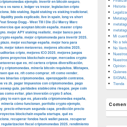
Finaliza
n criptomonedas ejemplo
,
invertir en bitcoin seguro
,
Historia
no s vs nano x
,
ledger vs trezor
,
legislacion cripto
nciona
,
lido staking
,
liquid staking vs staking tradicional
,
Legaliza
,
liquidity pools explicado
,
live in spain
,
long vs short
Metatag
eat Snoop Dogg - West Till I Die (DJ Marcy Marc
metatag
mercios que aceptan bitcoin españa
,
master cripto
metatag
ypto
,
mejor APY staking realistic
,
mejor banco para
Mi cuen
 crypto españa
,
mejor criptomoneda para invertir 2025
,
No a te
 plazo
,
mejor exchange españa
,
mejor hora para
in
,
mejor token metaverso
,
mejores altcoins 2025
,
No Vent
uditorias cripto
,
mejores ICO 2025
,
mejores juegos
Nuestro
jores proyectos blockchain europe
,
mercados crypto
Nuestros
etaverso que es
,
mi cartera criptos diversificación
,
Opinion 
id y criptomonedas
,
minería bitcoin requisitos
,
Mixtapes
,
Quiene
nsen que es
,
nft como comprar
,
nft como vender
,
SIGNAL 
nes binarias criptomonedas
,
openzeppelin contratos
,
ps vs zk
,
pagar impuestos con criptomonedas
,
pago
Tienda
keswap guia
,
paridades stablecoins riesgos
,
pepe coin
as como evitar
,
plan inversión crypto 5 años
,
,
play to earn que es
,
plusvalía criptomonedas españa
,
s minería cómo funcionan
,
portfolio crypto ejemplo
,
Coment
oy
,
precio ethereum segunda capa
,
predicción precio
proyectos blockchain españa startups
,
qué es
nciona
,
recuperar fondos hack wallet pasos
,
recuperar
,
regularizacion fiscal criptomonedas 2025
,
rendimiento