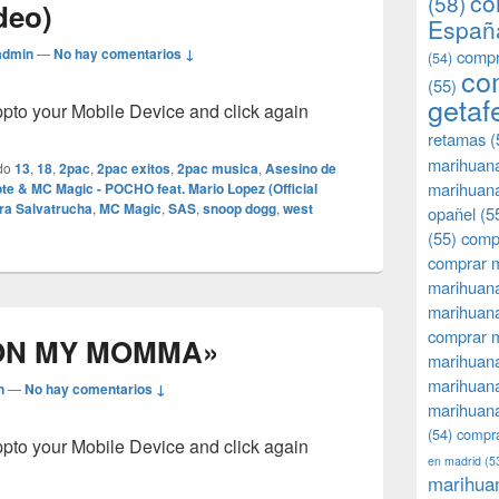
co
(58)
deo)
Españ
admin
—
No hay comentarios ↓
compr
(54)
co
(55)
getaf
o your Mobile Device and click again
retamas
(
marihuan
do
13
,
18
,
2pac
,
2pac exitos
,
2pac musica
,
Asesino de
marihuana
te & MC Magic - POCHO feat. Mario Lopez (Official
ra Salvatrucha
,
MC Magic
,
SAS
,
snoop dogg
,
west
opañel
(5
(55)
comp
comprar m
marihuana
marihuana
comprar 
ON MY MOMMA»
marihuana
marihuana
n
—
No hay comentarios ↓
marihuana
(54)
compra
o your Mobile Device and click again
en madrid
(5
marihua