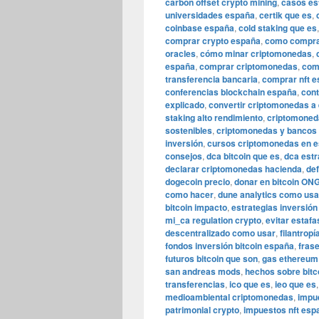
carbon offset crypto mining
,
casos es
universidades españa
,
certik que es
,
coinbase españa
,
cold staking que es
comprar crypto españa
,
como comprar
oracles
,
cómo minar criptomonedas
,
españa
,
comprar criptomonedas
,
comp
transferencia bancaria
,
comprar nft 
conferencias blockchain españa
,
cont
explicado
,
convertir criptomonedas a
staking alto rendimiento
,
criptomoned
sostenibles
,
criptomonedas y bancos
inversión
,
cursos criptomonedas en e
consejos
,
dca bitcoin que es
,
dca estr
declarar criptomonedas hacienda
,
def
dogecoin precio
,
donar en bitcoin ON
como hacer
,
dune analytics como usa
bitcoin impacto
,
estrategias inversión
mi_ca regulation crypto
,
evitar estafa
descentralizado como usar
,
filantropí
fondos inversión bitcoin españa
,
frase
futuros bitcoin que son
,
gas ethereum
san andreas mods
,
hechos sobre bitco
transferencias
,
ico que es
,
ieo que es
medioambiental criptomonedas
,
impu
patrimonial crypto
,
impuestos nft esp