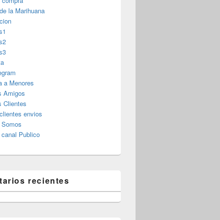
r compra
 de la Marihuana
cion
s1
s2
s3
ta
legram
a a Menores
s Amigos
 Clientes
clientes envios
s Somos
canal Publico
arios recientes