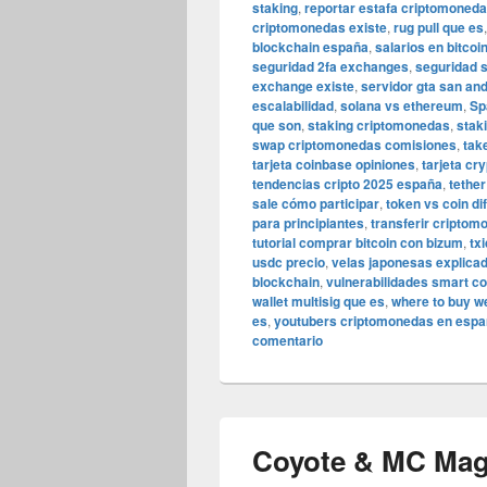
staking
,
reportar estafa criptomoned
criptomonedas existe
,
rug pull que es
blockchain españa
,
salarios en bitcoi
seguridad 2fa exchanges
,
seguridad s
exchange existe
,
servidor gta san an
escalabilidad
,
solana vs ethereum
,
Sp
que son
,
staking criptomonedas
,
stak
swap criptomonedas comisiones
,
tak
tarjeta coinbase opiniones
,
tarjeta cr
tendencias cripto 2025 españa
,
tether
sale cómo participar
,
token vs coin di
para principiantes
,
transferir cripto
tutorial comprar bitcoin con bizum
,
tx
usdc precio
,
velas japonesas explica
blockchain
,
vulnerabilidades smart co
wallet multisig que es
,
where to buy w
es
,
youtubers criptomonedas en espa
comentario
Coyote & MC Magi