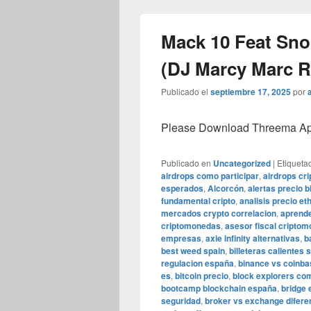
Mack 10 Feat Snoo
(DJ Marcy Marc R
Publicado el
septiembre 17, 2025
por
Please Download Threema Appt
Publicado en
Uncategorized
|
Etiqueta
airdrops como participar
,
airdrops cr
esperados
,
Alcorcón
,
alertas precio b
fundamental cripto
,
analisis precio e
mercados crypto correlacion
,
aprende
criptomonedas
,
asesor fiscal cripto
empresas
,
axie infinity alternativas
,
b
best weed spain
,
billeteras calientes 
regulacion españa
,
binance vs coinb
es
,
bitcoin precio
,
block explorers co
bootcamp blockchain españa
,
bridge 
seguridad
,
broker vs exchange difere