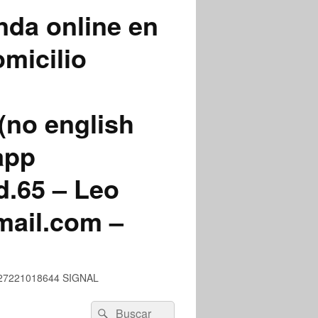
nda online en
micilio
(no english
app
.65 – Leo
mail.com –
 +527221018644 SIGNAL
Buscar
Buscar