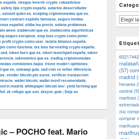
as españa
,
riesgos invertir crypto
,
roboadvisor
Catego
,
safety tips crypto españa
,
salarios desarrollador
n
,
satoshi quien es
,
scalping criptomonedas que es
,
Categorías
mart contract exploits famosos
,
seguro fondos
dreas español
,
shiba inu precio
,
solana problemas
ain weed
,
stablecoin que es
,
stablecoins algoritmicas
ing seguro europeos
,
stop loss crypto como poner
,
e profit crypto como usar
,
tarjeta binance españa
,
Etique
ypto como funciona
,
tax loss harvesting crypto españa
,
 usd
,
token burn que es
,
token launchpad españa
,
token
60217442
ferencia
,
tokenomics que es
,
trading criptomonedas
malasañ
monedas comisiones bajas
,
trezor model t opiniones
,
id que es
,
uniswap guia
,
usd coin vs tether diferencia
,
(57)
com
das
,
vender bitcoin por euros
,
verificar transaccion
madrid
(
ntracts
,
wallet bitcoin
,
wallet movil recomendada
,
henares
(
eed in madrid
,
whitepaper bitcoin leer
,
yield farming que
central
(5
ñol
,
zk rollups que son
,
zksync guia
|
Deja un
martinez
(
extremad
compr
(54)
comprar 
marihuana
c – POCHO feat. Mario
marihua