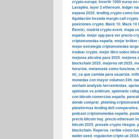
crypto europa
,
invertir 1000 euros e
Lavapiés
,
layer 2 ethereum
,
ledger na
espana 2025
,
lending crypto como fu
liquidación forzada margin call crypto
posiciones crypto
,
Mack 10
,
Mack 10 F
Remix)
,
madrid crypto event
,
mapa co
españa
,
mejor app para ver precio cr
criptomonedas españa
,
mejor bróker
mejor estrategia criptomonedas largo
tradear crypto
,
mejor libro sobre bitco
mejores altcoins para 2025
,
mejores a
blockchain 2025
,
mejores nft 2025
,
me
horarios
,
metamask como funciona
,
m
mi_ca que cambia para usuarios
,
mif
monedas con mayor volumen 24h
,
na
onchain analysis herramientas
,
opcio
optimism vs arbitrum
,
optimistic rollu
con bitcoin comercios españa
,
panca
donde comprar
,
phishing criptomoned
plataformas lending defi comparativa
podcast criptomonedas españa
,
pool
precio bitcoin hoy
,
precio ethereum h
bitcoin 2025
,
presale crypto riesgos
,
blockchain
,
Raperos
,
rarible cómo fu
wallet seed
,
regulacion cripto ue 2024