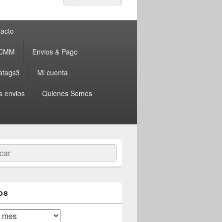
por:
acto
 CMM
Envios & Pago
atags3
Mi cuenta
s envios
Quienes Somos
ar
os