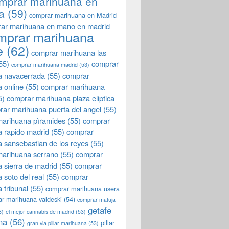
mprar marihuana en
a
(59)
comprar marihuana en Madrid
ar marihuana en mano en madrid
mprar marihuana
e
(62)
comprar marihuana las
55)
comprar
comprar marihuana madrid
(53)
a navacerrada
(55)
comprar
 online
(55)
comprar marihuana
5)
comprar marihuana plaza eliptica
rar marihuana puerta del angel
(55)
arihuana pìramides
(55)
comprar
 rapido madrid
(55)
comprar
 sansebastian de los reyes
(55)
marihuana serrano
(55)
comprar
 sierra de madrid
(55)
comprar
 soto del real
(55)
comprar
 tribunal
(55)
comprar marihuana usera
r marihuana valdeski
(54)
comprar matuja
getafe
3)
el mejor cannabis de madrid
(53)
na
(56)
pillar
gran via pillar marihuana
(53)