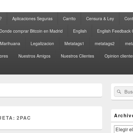
?
Aplicaciones Seguras
Carrito
Censura & Ley
Cont
Donde comprar Bitcoin en Madrid
English
English Feedback
a Marihuana
Legalizacion
Metatags1
metatags2
met
ores
Nuestros Amigos
Nuestros Clientes
Opinion cliente
El
Buscar
Busc
área
por:
de
widget
barra
lateral
Archiv
UETA:
2PAC
primaria
Archivos