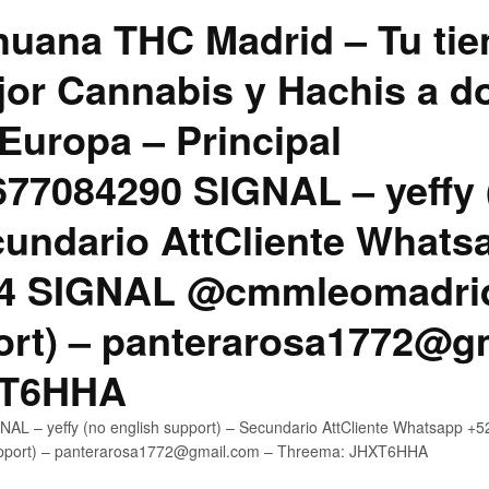
uana THC Madrid – Tu tie
jor Cannabis y Hachis a do
Europa – Principal
7084290 SIGNAL – yeffy 
cundario AttCliente Whats
4 SIGNAL @cmmleomadrid
ort) – panterarosa1772@g
XT6HHA
AL – yeffy (no english support) – Secundario AttCliente Whatsapp
upport) – panterarosa1772@gmail.com – Threema: JHXT6HHA