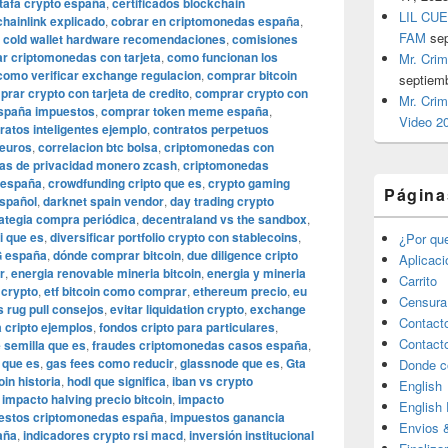
tafa crypto españa
,
certificados blockchain
LIL CUE
chainlink explicado
,
cobrar en criptomonedas españa
,
FAM
se
,
cold wallet hardware recomendaciones
,
comisiones
 criptomonedas con tarjeta
,
como funcionan los
Mr. Crim
como verificar exchange regulacion
,
comprar bitcoin
septiem
rar crypto con tarjeta de credito
,
comprar crypto con
Mr. Crim
españa impuestos
,
comprar token meme españa
,
Video 2
ratos inteligentes ejemplo
,
contratos perpetuos
 euros
,
correlacion btc bolsa
,
criptomonedas con
as de privacidad monero zcash
,
criptomonedas
 españa
,
crowdfunding cripto que es
,
crypto gaming
Página
spañol
,
darknet spain vendor
,
day trading crypto
ategia compra periódica
,
decentraland vs the sandbox
,
i que es
,
diversificar portfolio crypto con stablecoins
,
¿Por qu
G españa
,
dónde comprar bitcoin
,
due diligence cripto
Aplicac
r
,
energia renovable mineria bitcoin
,
energia y mineria
Carrito
 crypto
,
etf bitcoin como comprar
,
ethereum precio
,
eu
Censura
s rug pull consejos
,
evitar liquidation crypto
,
exchange
Contact
a cripto ejemplos
,
fondos cripto para particulares
,
Contact
 semilla que es
,
fraudes criptomonedas casos españa
,
 que es
,
gas fees como reducir
,
glassnode que es
,
Gta
Donde c
in historia
,
hodl que significa
,
iban vs crypto
English
,
impacto halving precio bitcoin
,
impacto
English
estos criptomonedas españa
,
impuestos ganancia
Envios 
aña
,
indicadores crypto rsi macd
,
inversión institucional