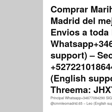
Comprar Marih
Madrid del me
Envios a toda 
Whatsapp+3467
support) – Se
+52722101864
(English supp
Threema: JH
Principal Whatsapp+34677084290 SIGN
@cmmleomadrid.65 – Leo (English s