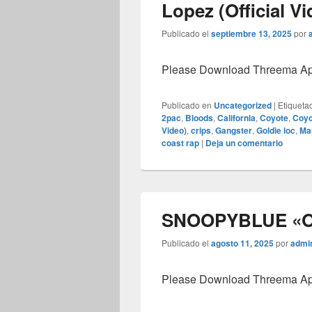
Lopez (Official Vi
Publicado el
septiembre 13, 2025
por
Please Download Threema Appt
Publicado en
Uncategorized
|
Etiqueta
2pac
,
Bloods
,
California
,
Coyote
,
Coyo
Video)
,
crips
,
Gangster
,
Goldie loc
,
Ma
coast rap
|
Deja un comentario
SNOOPYBLUE «
Publicado el
agosto 11, 2025
por
admi
Please Download Threema Appt