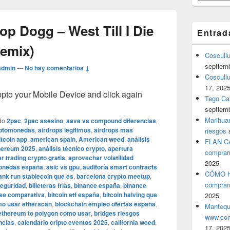
p Dogg – West Till I Die
Entrad
emix)
Coscull
septiem
admin
—
No hay comentarios ↓
Coscullu
17, 202
o your Mobile Device and click again
Tego Cal
septiem
Marihuan
do
2pac
,
2pac asesino
,
aave vs compound diferencias
,
iptomonedas
,
airdrops legitimos
,
airdrops mas
riesgos
itcoin app
,
american spain
,
American weed
,
análisis
FLAN C
thereum 2025
,
análisis técnico crypto
,
apertura
comprar
r trading crypto gratis
,
aprovechar volatilidad
2025
monedas españa
,
asic vs gpu
,
auditoría smart contracts
CÓMO H
ank run stablecoin que es
,
barcelona crypto meetup
,
comprar
seguridad
,
billeteras frías
,
binance españa
,
binance
ase comparativa
,
bitcoin etf españa
,
bitcoin halving que
2025
mo usar etherscan
,
blockchain empleo ofertas españa
,
Mantequ
ethereum to polygon como usar
,
bridges riesgos
www.com
ncias
,
calendario cripto eventos 2025
,
california weed
,
17, 202