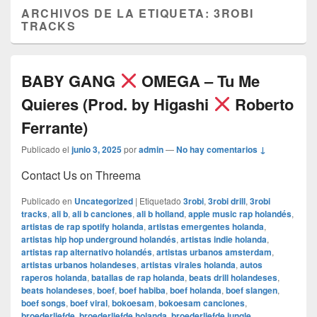
ARCHIVOS DE LA ETIQUETA:
3ROBI
TRACKS
BABY GANG
OMEGA – Tu Me
Quieres (Prod. by Higashi
Roberto
Ferrante)
Publicado el
junio 3, 2025
por
admin
—
No hay comentarios ↓
Contact Us on Threema
Publicado en
Uncategorized
|
Etiquetado
3robi
,
3robi drill
,
3robi
tracks
,
ali b
,
ali b canciones
,
ali b holland
,
apple music rap holandés
,
artistas de rap spotify holanda
,
artistas emergentes holanda
,
artistas hip hop underground holandés
,
artistas indie holanda
,
artistas rap alternativo holandés
,
artistas urbanos amsterdam
,
artistas urbanos holandeses
,
artistas virales holanda
,
autos
raperos holanda
,
batallas de rap holanda
,
beats drill holandeses
,
beats holandeses
,
boef
,
boef habiba
,
boef holanda
,
boef slangen
,
boef songs
,
boef viral
,
bokoesam
,
bokoesam canciones
,
broederliefde
,
broederliefde holanda
,
broederliefde jungle
,