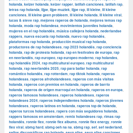
holanda
,
keizer holanda
,
keizer rapper
,
latifah canciones
,
latifah rap
,
letras rap holanda
,
lijpe
,
lijpe muziek
,
lijpe rap
,
lil kleine
,
lil kleine
canciones
,
lil kleine geen probleem
,
lil kleine holanda
,
lil kleine viral
,
lucas & steve rap
,
mejores raperos de holanda
,
mejores temas rap
holanda
,
moda rap holandesa
,
movimientos juveniles holanda
,
mujeres en el rap holandés
,
música callejera holanda
,
nederlandse
rappers
,
nueva escuela rap holanda
,
nuevo rap holandés
,
plataformas rap holanda
,
producción musical rap holanda
,
productores de rap holandeses
,
rap 2023 holandés
,
rap conciencia
holanda
,
rap de protesta holanda
,
rap en festivales de europa
,
rap
en neerlandés
,
rap europeo
,
rap europeo moderno
,
rap holandes
,
rap holandés 2024
,
rap multicultural europeo
,
rap multicultural
holanda
,
rap neerlandés 2025
,
rap para bailar holanda
,
rap
romántico holandés
,
rap rotterdam
,
rap tiktok holanda
,
raperas
holandesas
,
raperos afroholandeses
,
raperos con más visitas
holanda
,
raperos con premios en holanda
,
raperos de barrio
holanda
,
raperos de origen marroquí en holanda
,
raperos en europa
,
raperos famosos holandeses
,
raperos holandeses
,
raperos
holandeses 2024
,
raperos independientes holanda
,
raperos jóvenes
holandeses
,
raperos latinos en holanda
,
raperos top de holanda
,
raperos turcos holandeses
,
rapers con más seguidores holanda
,
rappers famosos en amsterdam
,
remix holandeses rap
,
rimas rap
holandés
,
ronnie flex
,
ronnie flex albums
,
ronnie flex energy
,
ronnie
flex viral
,
sbmg hard
,
sbmg oeh na na
,
sbmg rap
,
sef
,
sef nederland
,
sellos discográficos rap holanda
,
sevn alias
,
sevn alias canciones
,