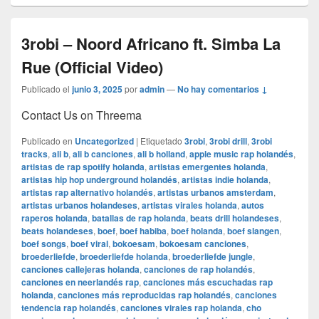
3robi – Noord Africano ft. Simba La
Rue (Official Video)
Publicado el
junio 3, 2025
por
admin
—
No hay comentarios ↓
Contact Us on Threema
Publicado en
Uncategorized
|
Etiquetado
3robi
,
3robi drill
,
3robi
tracks
,
ali b
,
ali b canciones
,
ali b holland
,
apple music rap holandés
,
artistas de rap spotify holanda
,
artistas emergentes holanda
,
artistas hip hop underground holandés
,
artistas indie holanda
,
artistas rap alternativo holandés
,
artistas urbanos amsterdam
,
artistas urbanos holandeses
,
artistas virales holanda
,
autos
raperos holanda
,
batallas de rap holanda
,
beats drill holandeses
,
beats holandeses
,
boef
,
boef habiba
,
boef holanda
,
boef slangen
,
boef songs
,
boef viral
,
bokoesam
,
bokoesam canciones
,
broederliefde
,
broederliefde holanda
,
broederliefde jungle
,
canciones callejeras holanda
,
canciones de rap holandés
,
canciones en neerlandés rap
,
canciones más escuchadas rap
holanda
,
canciones más reproducidas rap holandés
,
canciones
tendencia rap holandés
,
canciones virales rap holanda
,
cho