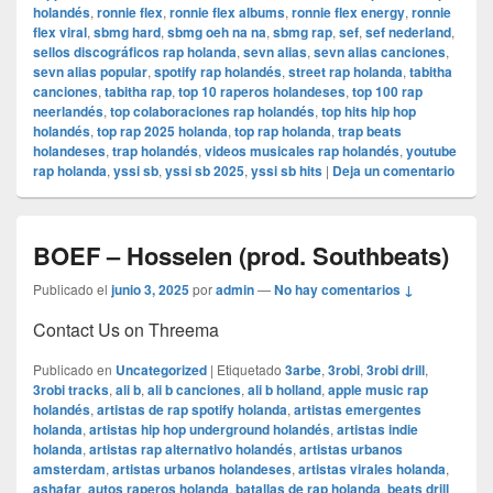
holandés
,
ronnie flex
,
ronnie flex albums
,
ronnie flex energy
,
ronnie
flex viral
,
sbmg hard
,
sbmg oeh na na
,
sbmg rap
,
sef
,
sef nederland
,
sellos discográficos rap holanda
,
sevn alias
,
sevn alias canciones
,
sevn alias popular
,
spotify rap holandés
,
street rap holanda
,
tabitha
canciones
,
tabitha rap
,
top 10 raperos holandeses
,
top 100 rap
neerlandés
,
top colaboraciones rap holandés
,
top hits hip hop
holandés
,
top rap 2025 holanda
,
top rap holanda
,
trap beats
holandeses
,
trap holandés
,
videos musicales rap holandés
,
youtube
rap holanda
,
yssi sb
,
yssi sb 2025
,
yssi sb hits
|
Deja un comentario
BOEF – Hosselen (prod. Southbeats)
Publicado el
junio 3, 2025
por
admin
—
No hay comentarios ↓
Contact Us on Threema
Publicado en
Uncategorized
|
Etiquetado
3arbe
,
3robi
,
3robi drill
,
3robi tracks
,
ali b
,
ali b canciones
,
ali b holland
,
apple music rap
holandés
,
artistas de rap spotify holanda
,
artistas emergentes
holanda
,
artistas hip hop underground holandés
,
artistas indie
holanda
,
artistas rap alternativo holandés
,
artistas urbanos
amsterdam
,
artistas urbanos holandeses
,
artistas virales holanda
,
ashafar
,
autos raperos holanda
,
batallas de rap holanda
,
beats drill