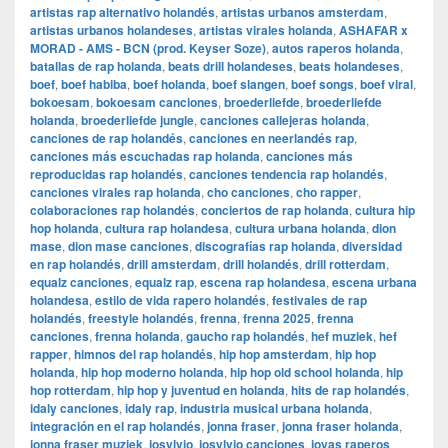
artistas rap alternativo holandés
,
artistas urbanos amsterdam
,
artistas urbanos holandeses
,
artistas virales holanda
,
ASHAFAR x
MORAD - AMS - BCN (prod. Keyser Soze)
,
autos raperos holanda
,
batallas de rap holanda
,
beats drill holandeses
,
beats holandeses
,
boef
,
boef habiba
,
boef holanda
,
boef slangen
,
boef songs
,
boef viral
,
bokoesam
,
bokoesam canciones
,
broederliefde
,
broederliefde
holanda
,
broederliefde jungle
,
canciones callejeras holanda
,
canciones de rap holandés
,
canciones en neerlandés rap
,
canciones más escuchadas rap holanda
,
canciones más
reproducidas rap holandés
,
canciones tendencia rap holandés
,
canciones virales rap holanda
,
cho canciones
,
cho rapper
,
colaboraciones rap holandés
,
conciertos de rap holanda
,
cultura hip
hop holanda
,
cultura rap holandesa
,
cultura urbana holanda
,
dion
mase
,
dion mase canciones
,
discografías rap holanda
,
diversidad
en rap holandés
,
drill amsterdam
,
drill holandés
,
drill rotterdam
,
equalz canciones
,
equalz rap
,
escena rap holandesa
,
escena urbana
holandesa
,
estilo de vida rapero holandés
,
festivales de rap
holandés
,
freestyle holandés
,
frenna
,
frenna 2025
,
frenna
canciones
,
frenna holanda
,
gaucho rap holandés
,
hef muziek
,
hef
rapper
,
himnos del rap holandés
,
hip hop amsterdam
,
hip hop
holanda
,
hip hop moderno holanda
,
hip hop old school holanda
,
hip
hop rotterdam
,
hip hop y juventud en holanda
,
hits de rap holandés
,
idaly canciones
,
idaly rap
,
industria musical urbana holanda
,
integración en el rap holandés
,
jonna fraser
,
jonna fraser holanda
,
jonna fraser muziek
,
josylvio
,
josylvio canciones
,
joyas raperos