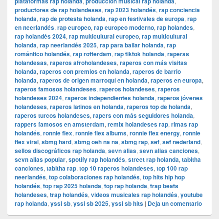
plataformas rap holanda
,
producción musical rap holanda
,
productores de rap holandeses
,
rap 2023 holandés
,
rap conciencia
holanda
,
rap de protesta holanda
,
rap en festivales de europa
,
rap
en neerlandés
,
rap europeo
,
rap europeo moderno
,
rap holandes
,
rap holandés 2024
,
rap multicultural europeo
,
rap multicultural
holanda
,
rap neerlandés 2025
,
rap para bailar holanda
,
rap
romántico holandés
,
rap rotterdam
,
rap tiktok holanda
,
raperas
holandesas
,
raperos afroholandeses
,
raperos con más visitas
holanda
,
raperos con premios en holanda
,
raperos de barrio
holanda
,
raperos de origen marroquí en holanda
,
raperos en europa
,
raperos famosos holandeses
,
raperos holandeses
,
raperos
holandeses 2024
,
raperos independientes holanda
,
raperos jóvenes
holandeses
,
raperos latinos en holanda
,
raperos top de holanda
,
raperos turcos holandeses
,
rapers con más seguidores holanda
,
rappers famosos en amsterdam
,
remix holandeses rap
,
rimas rap
holandés
,
ronnie flex
,
ronnie flex albums
,
ronnie flex energy
,
ronnie
flex viral
,
sbmg hard
,
sbmg oeh na na
,
sbmg rap
,
sef
,
sef nederland
,
sellos discográficos rap holanda
,
sevn alias
,
sevn alias canciones
,
sevn alias popular
,
spotify rap holandés
,
street rap holanda
,
tabitha
canciones
,
tabitha rap
,
top 10 raperos holandeses
,
top 100 rap
neerlandés
,
top colaboraciones rap holandés
,
top hits hip hop
holandés
,
top rap 2025 holanda
,
top rap holanda
,
trap beats
holandeses
,
trap holandés
,
videos musicales rap holandés
,
youtube
rap holanda
,
yssi sb
,
yssi sb 2025
,
yssi sb hits
|
Deja un comentario