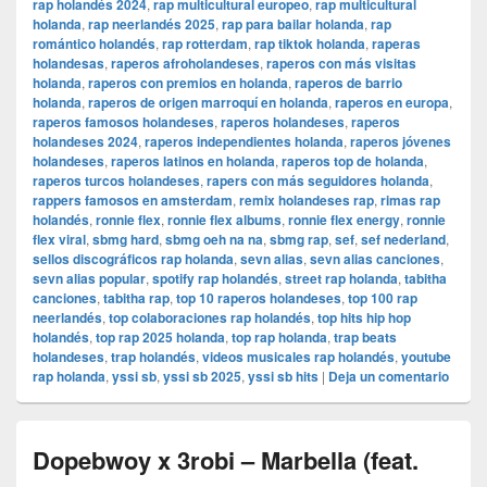
rap holandés 2024
,
rap multicultural europeo
,
rap multicultural
holanda
,
rap neerlandés 2025
,
rap para bailar holanda
,
rap
romántico holandés
,
rap rotterdam
,
rap tiktok holanda
,
raperas
holandesas
,
raperos afroholandeses
,
raperos con más visitas
holanda
,
raperos con premios en holanda
,
raperos de barrio
holanda
,
raperos de origen marroquí en holanda
,
raperos en europa
,
raperos famosos holandeses
,
raperos holandeses
,
raperos
holandeses 2024
,
raperos independientes holanda
,
raperos jóvenes
holandeses
,
raperos latinos en holanda
,
raperos top de holanda
,
raperos turcos holandeses
,
rapers con más seguidores holanda
,
rappers famosos en amsterdam
,
remix holandeses rap
,
rimas rap
holandés
,
ronnie flex
,
ronnie flex albums
,
ronnie flex energy
,
ronnie
flex viral
,
sbmg hard
,
sbmg oeh na na
,
sbmg rap
,
sef
,
sef nederland
,
sellos discográficos rap holanda
,
sevn alias
,
sevn alias canciones
,
sevn alias popular
,
spotify rap holandés
,
street rap holanda
,
tabitha
canciones
,
tabitha rap
,
top 10 raperos holandeses
,
top 100 rap
neerlandés
,
top colaboraciones rap holandés
,
top hits hip hop
holandés
,
top rap 2025 holanda
,
top rap holanda
,
trap beats
holandeses
,
trap holandés
,
videos musicales rap holandés
,
youtube
rap holanda
,
yssi sb
,
yssi sb 2025
,
yssi sb hits
|
Deja un comentario
Dopebwoy x 3robi – Marbella (feat.