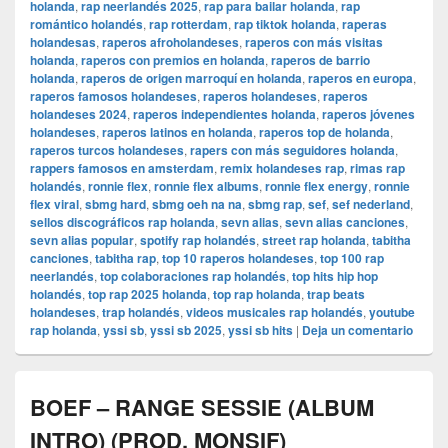
holanda
,
rap neerlandés 2025
,
rap para bailar holanda
,
rap
romántico holandés
,
rap rotterdam
,
rap tiktok holanda
,
raperas
holandesas
,
raperos afroholandeses
,
raperos con más visitas
holanda
,
raperos con premios en holanda
,
raperos de barrio
holanda
,
raperos de origen marroquí en holanda
,
raperos en europa
,
raperos famosos holandeses
,
raperos holandeses
,
raperos
holandeses 2024
,
raperos independientes holanda
,
raperos jóvenes
holandeses
,
raperos latinos en holanda
,
raperos top de holanda
,
raperos turcos holandeses
,
rapers con más seguidores holanda
,
rappers famosos en amsterdam
,
remix holandeses rap
,
rimas rap
holandés
,
ronnie flex
,
ronnie flex albums
,
ronnie flex energy
,
ronnie
flex viral
,
sbmg hard
,
sbmg oeh na na
,
sbmg rap
,
sef
,
sef nederland
,
sellos discográficos rap holanda
,
sevn alias
,
sevn alias canciones
,
sevn alias popular
,
spotify rap holandés
,
street rap holanda
,
tabitha
canciones
,
tabitha rap
,
top 10 raperos holandeses
,
top 100 rap
neerlandés
,
top colaboraciones rap holandés
,
top hits hip hop
holandés
,
top rap 2025 holanda
,
top rap holanda
,
trap beats
holandeses
,
trap holandés
,
videos musicales rap holandés
,
youtube
rap holanda
,
yssi sb
,
yssi sb 2025
,
yssi sb hits
|
Deja un comentario
BOEF – RANGE SESSIE (ALBUM
INTRO) (PROD. MONSIF)