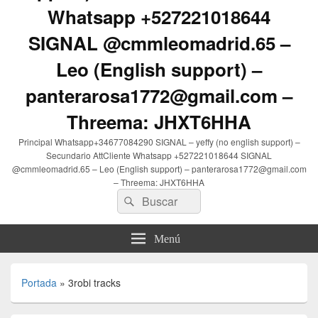
Whatsapp +527221018644
SIGNAL @cmmleomadrid.65 –
Leo (English support) –
panterarosa1772@gmail.com –
Threema: JHXT6HHA
Principal Whatsapp+34677084290 SIGNAL – yeffy (no english support) –
Secundario AttCliente Whatsapp +527221018644 SIGNAL
@cmmleomadrid.65 – Leo (English support) – panterarosa1772@gmail.com
– Threema: JHXT6HHA
Buscar
Buscar
por:
Menú
Portada
»
3robi tracks