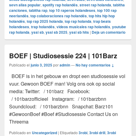
sevn alias popular
,
spotify rap holandés
,
street rap holanda
,
tabitha
canciones
,
tabitha rap
,
top 10 raperos holandeses
,
top 100 rap
neerlandés
,
top colaboraciones rap holandés
,
top hits hip hop
holandés
,
top rap 2025 holanda
,
top rap holanda
,
trap beats
holandeses
,
trap holandés
,
videos musicales rap holandés
,
youtube
rap holanda
,
yssi sb
,
yssi sb 2025
,
yssi sb hits
|
Deja un comentario
BOEF | Studiosessie 224 | 101Barz
Publicado el
junio 3, 2025
por
admin
—
No hay comentarios ↓
BOEF is in het gebouw en dropt een studiosessie vol
vuur. Gewoon BOEF man! Volg ons ook op social
media: Twitter: / 101barz Facebook:
/ 101barzofficieel Instagram: / 101barzbnn
Soundcloud: / 101barzbnn Snapchat: Barz101
#GewoonBoef #Boef #Studiosessie Contact Us on
Threema
Publicado en
Uncategorized
|
Etiquetado
3robi
,
3robi drill
,
3robi