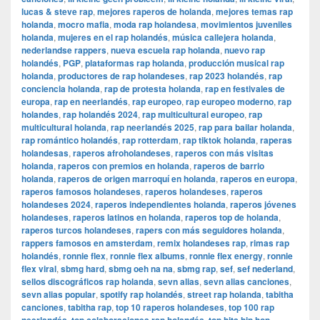
lucas & steve rap
,
mejores raperos de holanda
,
mejores temas rap
holanda
,
mocro mafia
,
moda rap holandesa
,
movimientos juveniles
holanda
,
mujeres en el rap holandés
,
música callejera holanda
,
nederlandse rappers
,
nueva escuela rap holanda
,
nuevo rap
holandés
,
PGP
,
plataformas rap holanda
,
producción musical rap
holanda
,
productores de rap holandeses
,
rap 2023 holandés
,
rap
conciencia holanda
,
rap de protesta holanda
,
rap en festivales de
europa
,
rap en neerlandés
,
rap europeo
,
rap europeo moderno
,
rap
holandes
,
rap holandés 2024
,
rap multicultural europeo
,
rap
multicultural holanda
,
rap neerlandés 2025
,
rap para bailar holanda
,
rap romántico holandés
,
rap rotterdam
,
rap tiktok holanda
,
raperas
holandesas
,
raperos afroholandeses
,
raperos con más visitas
holanda
,
raperos con premios en holanda
,
raperos de barrio
holanda
,
raperos de origen marroquí en holanda
,
raperos en europa
,
raperos famosos holandeses
,
raperos holandeses
,
raperos
holandeses 2024
,
raperos independientes holanda
,
raperos jóvenes
holandeses
,
raperos latinos en holanda
,
raperos top de holanda
,
raperos turcos holandeses
,
rapers con más seguidores holanda
,
rappers famosos en amsterdam
,
remix holandeses rap
,
rimas rap
holandés
,
ronnie flex
,
ronnie flex albums
,
ronnie flex energy
,
ronnie
flex viral
,
sbmg hard
,
sbmg oeh na na
,
sbmg rap
,
sef
,
sef nederland
,
sellos discográficos rap holanda
,
sevn alias
,
sevn alias canciones
,
sevn alias popular
,
spotify rap holandés
,
street rap holanda
,
tabitha
canciones
,
tabitha rap
,
top 10 raperos holandeses
,
top 100 rap
,
,