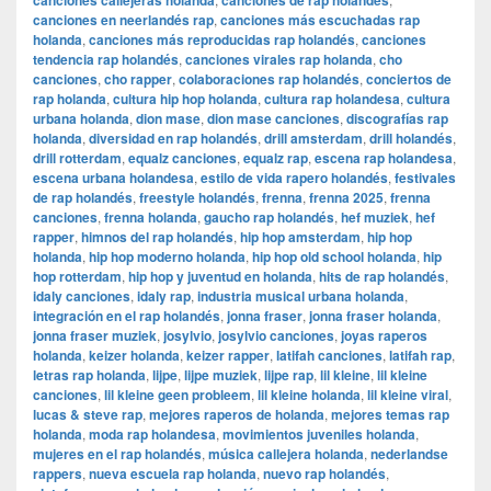
canciones callejeras holanda
canciones de rap holandés
canciones en neerlandés rap
,
canciones más escuchadas rap
holanda
,
canciones más reproducidas rap holandés
,
canciones
tendencia rap holandés
,
canciones virales rap holanda
,
cho
canciones
,
cho rapper
,
colaboraciones rap holandés
,
conciertos de
rap holanda
,
cultura hip hop holanda
,
cultura rap holandesa
,
cultura
urbana holanda
,
dion mase
,
dion mase canciones
,
discografías rap
holanda
,
diversidad en rap holandés
,
drill amsterdam
,
drill holandés
,
drill rotterdam
,
equalz canciones
,
equalz rap
,
escena rap holandesa
,
escena urbana holandesa
,
estilo de vida rapero holandés
,
festivales
de rap holandés
,
freestyle holandés
,
frenna
,
frenna 2025
,
frenna
canciones
,
frenna holanda
,
gaucho rap holandés
,
hef muziek
,
hef
rapper
,
himnos del rap holandés
,
hip hop amsterdam
,
hip hop
holanda
,
hip hop moderno holanda
,
hip hop old school holanda
,
hip
hop rotterdam
,
hip hop y juventud en holanda
,
hits de rap holandés
,
idaly canciones
,
idaly rap
,
industria musical urbana holanda
,
integración en el rap holandés
,
jonna fraser
,
jonna fraser holanda
,
jonna fraser muziek
,
josylvio
,
josylvio canciones
,
joyas raperos
holanda
,
keizer holanda
,
keizer rapper
,
latifah canciones
,
latifah rap
,
letras rap holanda
,
lijpe
,
lijpe muziek
,
lijpe rap
,
lil kleine
,
lil kleine
canciones
,
lil kleine geen probleem
,
lil kleine holanda
,
lil kleine viral
,
lucas & steve rap
,
mejores raperos de holanda
,
mejores temas rap
holanda
,
moda rap holandesa
,
movimientos juveniles holanda
,
mujeres en el rap holandés
,
música callejera holanda
,
nederlandse
rappers
,
nueva escuela rap holanda
,
nuevo rap holandés
,