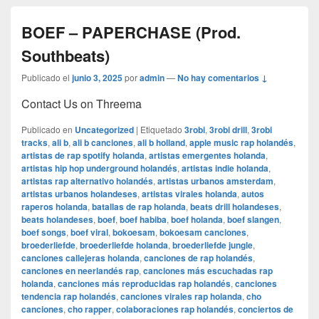
BOEF – PAPERCHASE (Prod.
Southbeats)
Publicado el
junio 3, 2025
por
admin
—
No hay comentarios ↓
Contact Us on Threema
Publicado en
Uncategorized
|
Etiquetado
3robi
,
3robi drill
,
3robi
tracks
,
ali b
,
ali b canciones
,
ali b holland
,
apple music rap holandés
,
artistas de rap spotify holanda
,
artistas emergentes holanda
,
artistas hip hop underground holandés
,
artistas indie holanda
,
artistas rap alternativo holandés
,
artistas urbanos amsterdam
,
artistas urbanos holandeses
,
artistas virales holanda
,
autos
raperos holanda
,
batallas de rap holanda
,
beats drill holandeses
,
beats holandeses
,
boef
,
boef habiba
,
boef holanda
,
boef slangen
,
boef songs
,
boef viral
,
bokoesam
,
bokoesam canciones
,
broederliefde
,
broederliefde holanda
,
broederliefde jungle
,
canciones callejeras holanda
,
canciones de rap holandés
,
canciones en neerlandés rap
,
canciones más escuchadas rap
holanda
,
canciones más reproducidas rap holandés
,
canciones
tendencia rap holandés
,
canciones virales rap holanda
,
cho
canciones
,
cho rapper
,
colaboraciones rap holandés
,
conciertos de