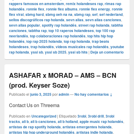
rappers famosos en amsterdam
,
remix holandeses rap
,
rimas rap
holandés
,
ronnie flex
,
ronnie flex albums
,
ronnie flex energy
,
ronnie
flex viral
,
sbmg hard
,
sbmg oeh na na
,
sbmg rap
,
sef
,
sef nederland
,
sellos discográficos rap holanda
,
sevn alias
,
sevn alias canciones
,
sevn alias popular
,
spotify rap holandés
,
street rap holanda
,
tabitha
canciones
,
tabitha rap
,
top 10 raperos holandeses
,
top 100 rap
neerlandés
,
top colaboraciones rap holandés
,
top hits hip hop
holandés
,
top rap 2025 holanda
,
top rap holanda
,
trap beats
holandeses
,
trap holandés
,
videos musicales rap holandés
,
youtube
rap holanda
,
yssi sb
,
yssi sb 2025
,
yssi sb hits
|
Deja un comentario
ASHAFAR x MORAD – AMS – BCN
(prod. Keyser Soze)
Publicado el
junio 3, 2025
por
admin
—
No hay comentarios ↓
Contact Us on Threema
Publicado en
Uncategorized
|
Etiquetado
3robi
,
3robi drill
,
3robi
tracks
,
ali b
,
ali b canciones
,
ali b holland
,
apple music rap holandés
,
artistas de rap spotify holanda
,
artistas emergentes holanda
,
artistas hip hop underground holandés
,
artistas indie holanda
,