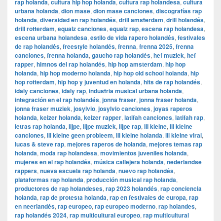
rap holanda
,
cultura hip hop holanda
,
cultura rap holandesa
,
cultura
urbana holanda
,
dion mase
,
dion mase canciones
,
discografías rap
holanda
,
diversidad en rap holandés
,
drill amsterdam
,
drill holandés
,
drill rotterdam
,
equalz canciones
,
equalz rap
,
escena rap holandesa
,
escena urbana holandesa
,
estilo de vida rapero holandés
,
festivales
de rap holandés
,
freestyle holandés
,
frenna
,
frenna 2025
,
frenna
canciones
,
frenna holanda
,
gaucho rap holandés
,
hef muziek
,
hef
rapper
,
himnos del rap holandés
,
hip hop amsterdam
,
hip hop
holanda
,
hip hop moderno holanda
,
hip hop old school holanda
,
hip
hop rotterdam
,
hip hop y juventud en holanda
,
hits de rap holandés
,
idaly canciones
,
idaly rap
,
industria musical urbana holanda
,
integración en el rap holandés
,
jonna fraser
,
jonna fraser holanda
,
jonna fraser muziek
,
josylvio
,
josylvio canciones
,
joyas raperos
holanda
,
keizer holanda
,
keizer rapper
,
latifah canciones
,
latifah rap
,
letras rap holanda
,
lijpe
,
lijpe muziek
,
lijpe rap
,
lil kleine
,
lil kleine
canciones
,
lil kleine geen probleem
,
lil kleine holanda
,
lil kleine viral
,
lucas & steve rap
,
mejores raperos de holanda
,
mejores temas rap
holanda
,
moda rap holandesa
,
movimientos juveniles holanda
,
mujeres en el rap holandés
,
música callejera holanda
,
nederlandse
rappers
,
nueva escuela rap holanda
,
nuevo rap holandés
,
plataformas rap holanda
,
producción musical rap holanda
,
productores de rap holandeses
,
rap 2023 holandés
,
rap conciencia
holanda
,
rap de protesta holanda
,
rap en festivales de europa
,
rap
en neerlandés
,
rap europeo
,
rap europeo moderno
,
rap holandes
,
rap holandés 2024
,
rap multicultural europeo
,
rap multicultural