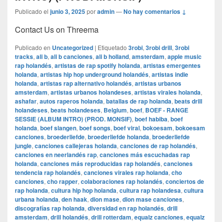
Publicado el
junio 3, 2025
por
admin
—
No hay comentarios ↓
Contact Us on Threema
Publicado en
Uncategorized
|
Etiquetado
3robi
,
3robi drill
,
3robi
tracks
,
ali b
,
ali b canciones
,
ali b holland
,
amsterdam
,
apple music
rap holandés
,
artistas de rap spotify holanda
,
artistas emergentes
holanda
,
artistas hip hop underground holandés
,
artistas indie
holanda
,
artistas rap alternativo holandés
,
artistas urbanos
amsterdam
,
artistas urbanos holandeses
,
artistas virales holanda
,
ashafar
,
autos raperos holanda
,
batallas de rap holanda
,
beats drill
holandeses
,
beats holandeses
,
Belgium
,
boef
,
BOEF - RANGE
SESSIE (ALBUM INTRO) (PROD. MONSIF)
,
boef habiba
,
boef
holanda
,
boef slangen
,
boef songs
,
boef viral
,
bokoesam
,
bokoesam
canciones
,
broederliefde
,
broederliefde holanda
,
broederliefde
jungle
,
canciones callejeras holanda
,
canciones de rap holandés
,
canciones en neerlandés rap
,
canciones más escuchadas rap
holanda
,
canciones más reproducidas rap holandés
,
canciones
tendencia rap holandés
,
canciones virales rap holanda
,
cho
canciones
,
cho rapper
,
colaboraciones rap holandés
,
conciertos de
rap holanda
,
cultura hip hop holanda
,
cultura rap holandesa
,
cultura
urbana holanda
,
den haak
,
dion mase
,
dion mase canciones
,
discografías rap holanda
,
diversidad en rap holandés
,
drill
amsterdam
,
drill holandés
,
drill rotterdam
,
equalz canciones
,
equalz