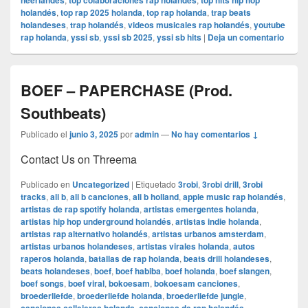
neerlandés
top colaboraciones rap holandés
top hits hip hop
holandés
,
top rap 2025 holanda
,
top rap holanda
,
trap beats
holandeses
,
trap holandés
,
videos musicales rap holandés
,
youtube
rap holanda
,
yssi sb
,
yssi sb 2025
,
yssi sb hits
|
Deja un comentario
BOEF – PAPERCHASE (Prod.
Southbeats)
Publicado el
junio 3, 2025
por
admin
—
No hay comentarios ↓
Contact Us on Threema
Publicado en
Uncategorized
|
Etiquetado
3robi
,
3robi drill
,
3robi
tracks
,
ali b
,
ali b canciones
,
ali b holland
,
apple music rap holandés
,
artistas de rap spotify holanda
,
artistas emergentes holanda
,
artistas hip hop underground holandés
,
artistas indie holanda
,
artistas rap alternativo holandés
,
artistas urbanos amsterdam
,
artistas urbanos holandeses
,
artistas virales holanda
,
autos
raperos holanda
,
batallas de rap holanda
,
beats drill holandeses
,
beats holandeses
,
boef
,
boef habiba
,
boef holanda
,
boef slangen
,
boef songs
,
boef viral
,
bokoesam
,
bokoesam canciones
,
broederliefde
,
broederliefde holanda
,
broederliefde jungle
,
,
,