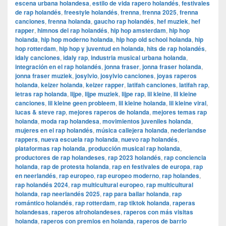
escena urbana holandesa
,
estilo de vida rapero holandés
,
festivales
de rap holandés
,
freestyle holandés
,
frenna
,
frenna 2025
,
frenna
canciones
,
frenna holanda
,
gaucho rap holandés
,
hef muziek
,
hef
rapper
,
himnos del rap holandés
,
hip hop amsterdam
,
hip hop
holanda
,
hip hop moderno holanda
,
hip hop old school holanda
,
hip
hop rotterdam
,
hip hop y juventud en holanda
,
hits de rap holandés
,
idaly canciones
,
idaly rap
,
industria musical urbana holanda
,
integración en el rap holandés
,
jonna fraser
,
jonna fraser holanda
,
jonna fraser muziek
,
josylvio
,
josylvio canciones
,
joyas raperos
holanda
,
keizer holanda
,
keizer rapper
,
latifah canciones
,
latifah rap
,
letras rap holanda
,
lijpe
,
lijpe muziek
,
lijpe rap
,
lil kleine
,
lil kleine
canciones
,
lil kleine geen probleem
,
lil kleine holanda
,
lil kleine viral
,
lucas & steve rap
,
mejores raperos de holanda
,
mejores temas rap
holanda
,
moda rap holandesa
,
movimientos juveniles holanda
,
mujeres en el rap holandés
,
música callejera holanda
,
nederlandse
rappers
,
nueva escuela rap holanda
,
nuevo rap holandés
,
plataformas rap holanda
,
producción musical rap holanda
,
productores de rap holandeses
,
rap 2023 holandés
,
rap conciencia
holanda
,
rap de protesta holanda
,
rap en festivales de europa
,
rap
en neerlandés
,
rap europeo
,
rap europeo moderno
,
rap holandes
,
rap holandés 2024
,
rap multicultural europeo
,
rap multicultural
holanda
,
rap neerlandés 2025
,
rap para bailar holanda
,
rap
romántico holandés
,
rap rotterdam
,
rap tiktok holanda
,
raperas
holandesas
,
raperos afroholandeses
,
raperos con más visitas
holanda
,
raperos con premios en holanda
,
raperos de barrio