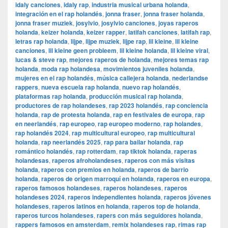
idaly canciones
,
idaly rap
,
industria musical urbana holanda
,
integración en el rap holandés
,
jonna fraser
,
jonna fraser holanda
,
jonna fraser muziek
,
josylvio
,
josylvio canciones
,
joyas raperos
holanda
,
keizer holanda
,
keizer rapper
,
latifah canciones
,
latifah rap
,
letras rap holanda
,
lijpe
,
lijpe muziek
,
lijpe rap
,
lil kleine
,
lil kleine
canciones
,
lil kleine geen probleem
,
lil kleine holanda
,
lil kleine viral
,
lucas & steve rap
,
mejores raperos de holanda
,
mejores temas rap
holanda
,
moda rap holandesa
,
movimientos juveniles holanda
,
mujeres en el rap holandés
,
música callejera holanda
,
nederlandse
rappers
,
nueva escuela rap holanda
,
nuevo rap holandés
,
plataformas rap holanda
,
producción musical rap holanda
,
productores de rap holandeses
,
rap 2023 holandés
,
rap conciencia
holanda
,
rap de protesta holanda
,
rap en festivales de europa
,
rap
en neerlandés
,
rap europeo
,
rap europeo moderno
,
rap holandes
,
rap holandés 2024
,
rap multicultural europeo
,
rap multicultural
holanda
,
rap neerlandés 2025
,
rap para bailar holanda
,
rap
romántico holandés
,
rap rotterdam
,
rap tiktok holanda
,
raperas
holandesas
,
raperos afroholandeses
,
raperos con más visitas
holanda
,
raperos con premios en holanda
,
raperos de barrio
holanda
,
raperos de origen marroquí en holanda
,
raperos en europa
,
raperos famosos holandeses
,
raperos holandeses
,
raperos
holandeses 2024
,
raperos independientes holanda
,
raperos jóvenes
holandeses
,
raperos latinos en holanda
,
raperos top de holanda
,
raperos turcos holandeses
,
rapers con más seguidores holanda
,
rappers famosos en amsterdam
,
remix holandeses rap
,
rimas rap