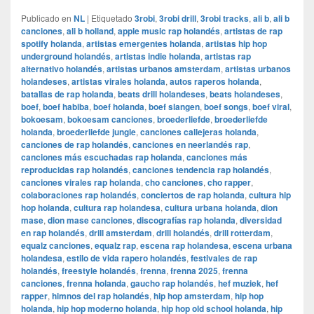
Publicado en
NL
|
Etiquetado
3robi
,
3robi drill
,
3robi tracks
,
ali b
,
ali b
canciones
,
ali b holland
,
apple music rap holandés
,
artistas de rap
spotify holanda
,
artistas emergentes holanda
,
artistas hip hop
underground holandés
,
artistas indie holanda
,
artistas rap
alternativo holandés
,
artistas urbanos amsterdam
,
artistas urbanos
holandeses
,
artistas virales holanda
,
autos raperos holanda
,
batallas de rap holanda
,
beats drill holandeses
,
beats holandeses
,
boef
,
boef habiba
,
boef holanda
,
boef slangen
,
boef songs
,
boef viral
,
bokoesam
,
bokoesam canciones
,
broederliefde
,
broederliefde
holanda
,
broederliefde jungle
,
canciones callejeras holanda
,
canciones de rap holandés
,
canciones en neerlandés rap
,
canciones más escuchadas rap holanda
,
canciones más
reproducidas rap holandés
,
canciones tendencia rap holandés
,
canciones virales rap holanda
,
cho canciones
,
cho rapper
,
colaboraciones rap holandés
,
conciertos de rap holanda
,
cultura hip
hop holanda
,
cultura rap holandesa
,
cultura urbana holanda
,
dion
mase
,
dion mase canciones
,
discografías rap holanda
,
diversidad
en rap holandés
,
drill amsterdam
,
drill holandés
,
drill rotterdam
,
equalz canciones
,
equalz rap
,
escena rap holandesa
,
escena urbana
holandesa
,
estilo de vida rapero holandés
,
festivales de rap
holandés
,
freestyle holandés
,
frenna
,
frenna 2025
,
frenna
canciones
,
frenna holanda
,
gaucho rap holandés
,
hef muziek
,
hef
rapper
,
himnos del rap holandés
,
hip hop amsterdam
,
hip hop
holanda
,
hip hop moderno holanda
,
hip hop old school holanda
,
hip