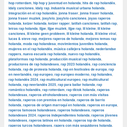
hop rotterdam
,
hip hop y juventud en holanda
,
hits de rap holandés
,
idaly canciones
,
idaly rap
,
industria musical urbana holanda
,
integración en el rap holandés
,
jonna fraser
,
jonna fraser holanda
,
jonna fraser muziek
,
josylvio
,
josylvio canciones
,
joyas raperos
holanda
,
keizer holanda
,
keizer rapper
,
latifah canciones
,
latifah rap
,
letras rap holanda
,
lijpe
,
lijpe muziek
,
lijpe rap
,
lil kleine
,
lil kleine
canciones
,
lil kleine geen probleem
,
lil kleine holanda
,
lil kleine viral
,
lucas & steve rap
,
mejores raperos de holanda
,
mejores temas rap
holanda
,
moda rap holandesa
,
movimientos juveniles holanda
,
mujeres en el rap holandés
,
música callejera holanda
,
nederlandse
rappers
,
nueva escuela rap holanda
,
nuevo rap holandés
,
plataformas rap holanda
,
producción musical rap holanda
,
productores de rap holandeses
,
rap 2023 holandés
,
rap conciencia
holanda
,
rap de protesta holanda
,
rap en festivales de europa
,
rap
en neerlandés
,
rap europeo
,
rap europeo moderno
,
rap holandes
,
rap holandés 2024
,
rap multicultural europeo
,
rap multicultural
holanda
,
rap neerlandés 2025
,
rap para bailar holanda
,
rap
romántico holandés
,
rap rotterdam
,
rap tiktok holanda
,
raperas
holandesas
,
raperos afroholandeses
,
raperos con más visitas
holanda
,
raperos con premios en holanda
,
raperos de barrio
holanda
,
raperos de origen marroquí en holanda
,
raperos en europa
,
raperos famosos holandeses
,
raperos holandeses
,
raperos
holandeses 2024
,
raperos independientes holanda
,
raperos jóvenes
holandeses
,
raperos latinos en holanda
,
raperos top de holanda
,
raperos turcos holandeses
,
rapers con más seguidores holanda
,