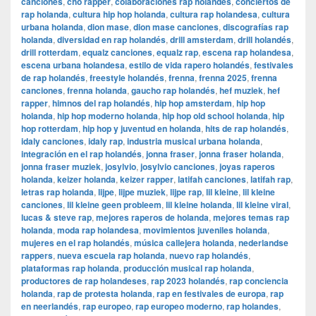
canciones
,
cho rapper
,
colaboraciones rap holandés
,
conciertos de
rap holanda
,
cultura hip hop holanda
,
cultura rap holandesa
,
cultura
urbana holanda
,
dion mase
,
dion mase canciones
,
discografías rap
holanda
,
diversidad en rap holandés
,
drill amsterdam
,
drill holandés
,
drill rotterdam
,
equalz canciones
,
equalz rap
,
escena rap holandesa
,
escena urbana holandesa
,
estilo de vida rapero holandés
,
festivales
de rap holandés
,
freestyle holandés
,
frenna
,
frenna 2025
,
frenna
canciones
,
frenna holanda
,
gaucho rap holandés
,
hef muziek
,
hef
rapper
,
himnos del rap holandés
,
hip hop amsterdam
,
hip hop
holanda
,
hip hop moderno holanda
,
hip hop old school holanda
,
hip
hop rotterdam
,
hip hop y juventud en holanda
,
hits de rap holandés
,
idaly canciones
,
idaly rap
,
industria musical urbana holanda
,
integración en el rap holandés
,
jonna fraser
,
jonna fraser holanda
,
jonna fraser muziek
,
josylvio
,
josylvio canciones
,
joyas raperos
holanda
,
keizer holanda
,
keizer rapper
,
latifah canciones
,
latifah rap
,
letras rap holanda
,
lijpe
,
lijpe muziek
,
lijpe rap
,
lil kleine
,
lil kleine
canciones
,
lil kleine geen probleem
,
lil kleine holanda
,
lil kleine viral
,
lucas & steve rap
,
mejores raperos de holanda
,
mejores temas rap
holanda
,
moda rap holandesa
,
movimientos juveniles holanda
,
mujeres en el rap holandés
,
música callejera holanda
,
nederlandse
rappers
,
nueva escuela rap holanda
,
nuevo rap holandés
,
plataformas rap holanda
,
producción musical rap holanda
,
productores de rap holandeses
,
rap 2023 holandés
,
rap conciencia
holanda
,
rap de protesta holanda
,
rap en festivales de europa
,
rap
en neerlandés
,
rap europeo
,
rap europeo moderno
,
rap holandes
,