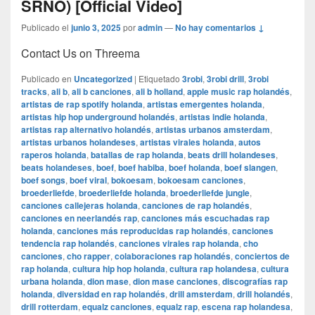
SRNO) [Official Video]
Publicado el
junio 3, 2025
por
admin
—
No hay comentarios ↓
Contact Us on Threema
Publicado en
Uncategorized
|
Etiquetado
3robi
,
3robi drill
,
3robi
tracks
,
ali b
,
ali b canciones
,
ali b holland
,
apple music rap holandés
,
artistas de rap spotify holanda
,
artistas emergentes holanda
,
artistas hip hop underground holandés
,
artistas indie holanda
,
artistas rap alternativo holandés
,
artistas urbanos amsterdam
,
artistas urbanos holandeses
,
artistas virales holanda
,
autos
raperos holanda
,
batallas de rap holanda
,
beats drill holandeses
,
beats holandeses
,
boef
,
boef habiba
,
boef holanda
,
boef slangen
,
boef songs
,
boef viral
,
bokoesam
,
bokoesam canciones
,
broederliefde
,
broederliefde holanda
,
broederliefde jungle
,
canciones callejeras holanda
,
canciones de rap holandés
,
canciones en neerlandés rap
,
canciones más escuchadas rap
holanda
,
canciones más reproducidas rap holandés
,
canciones
tendencia rap holandés
,
canciones virales rap holanda
,
cho
canciones
,
cho rapper
,
colaboraciones rap holandés
,
conciertos de
rap holanda
,
cultura hip hop holanda
,
cultura rap holandesa
,
cultura
urbana holanda
,
dion mase
,
dion mase canciones
,
discografías rap
holanda
,
diversidad en rap holandés
,
drill amsterdam
,
drill holandés
,
drill rotterdam
,
equalz canciones
,
equalz rap
,
escena rap holandesa
,