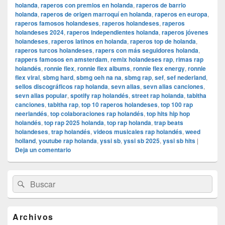
holanda
,
raperos con premios en holanda
,
raperos de barrio
holanda
,
raperos de origen marroquí en holanda
,
raperos en europa
,
raperos famosos holandeses
,
raperos holandeses
,
raperos
holandeses 2024
,
raperos independientes holanda
,
raperos jóvenes
holandeses
,
raperos latinos en holanda
,
raperos top de holanda
,
raperos turcos holandeses
,
rapers con más seguidores holanda
,
rappers famosos en amsterdam
,
remix holandeses rap
,
rimas rap
holandés
,
ronnie flex
,
ronnie flex albums
,
ronnie flex energy
,
ronnie
flex viral
,
sbmg hard
,
sbmg oeh na na
,
sbmg rap
,
sef
,
sef nederland
,
sellos discográficos rap holanda
,
sevn alias
,
sevn alias canciones
,
sevn alias popular
,
spotify rap holandés
,
street rap holanda
,
tabitha
canciones
,
tabitha rap
,
top 10 raperos holandeses
,
top 100 rap
neerlandés
,
top colaboraciones rap holandés
,
top hits hip hop
holandés
,
top rap 2025 holanda
,
top rap holanda
,
trap beats
holandeses
,
trap holandés
,
videos musicales rap holandés
,
weed
holland
,
youtube rap holanda
,
yssi sb
,
yssi sb 2025
,
yssi sb hits
|
Deja un comentario
El
Buscar
Buscar
área
por:
de
widget
barra
Archivos
lateral