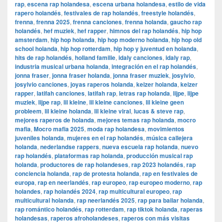
rap
,
escena rap holandesa
,
escena urbana holandesa
,
estilo de vida
rapero holandés
,
festivales de rap holandés
,
freestyle holandés
,
frenna
,
frenna 2025
,
frenna canciones
,
frenna holanda
,
gaucho rap
holandés
,
hef muziek
,
hef rapper
,
himnos del rap holandés
,
hip hop
amsterdam
,
hip hop holanda
,
hip hop moderno holanda
,
hip hop old
school holanda
,
hip hop rotterdam
,
hip hop y juventud en holanda
,
hits de rap holandés
,
holland familie
,
idaly canciones
,
idaly rap
,
industria musical urbana holanda
,
integración en el rap holandés
,
jonna fraser
,
jonna fraser holanda
,
jonna fraser muziek
,
josylvio
,
josylvio canciones
,
joyas raperos holanda
,
keizer holanda
,
keizer
rapper
,
latifah canciones
,
latifah rap
,
letras rap holanda
,
lijpe
,
lijpe
muziek
,
lijpe rap
,
lil kleine
,
lil kleine canciones
,
lil kleine geen
probleem
,
lil kleine holanda
,
lil kleine viral
,
lucas & steve rap
,
mejores raperos de holanda
,
mejores temas rap holanda
,
mocro
mafia
,
Mocro mafia 2025
,
moda rap holandesa
,
movimientos
juveniles holanda
,
mujeres en el rap holandés
,
música callejera
holanda
,
nederlandse rappers
,
nueva escuela rap holanda
,
nuevo
rap holandés
,
plataformas rap holanda
,
producción musical rap
holanda
,
productores de rap holandeses
,
rap 2023 holandés
,
rap
conciencia holanda
,
rap de protesta holanda
,
rap en festivales de
europa
,
rap en neerlandés
,
rap europeo
,
rap europeo moderno
,
rap
holandes
,
rap holandés 2024
,
rap multicultural europeo
,
rap
multicultural holanda
,
rap neerlandés 2025
,
rap para bailar holanda
,
rap romántico holandés
,
rap rotterdam
,
rap tiktok holanda
,
raperas
holandesas
,
raperos afroholandeses
,
raperos con más visitas