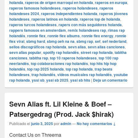
holanda
,
raperos de origen marroquí en holanda
,
raperos en europa
,
raperos famosos holandeses
,
raperos holandeses
,
raperos
holandeses 2024
,
raperos independientes holanda
,
raperos jóvenes
holandeses
,
raperos latinos en holanda
,
raperos top de holanda
,
raperos turcos holandeses
,
rapers con más seguidores holanda
,
rappers famosos en amsterdam
,
remix holandeses rap
,
rimas rap
holandés
,
ronnie flex
,
ronnie flex albums
,
ronnie flex energy
,
ronnie
flex viral
,
sbmg hard
,
sbmg oeh na na
,
sbmg rap
,
sef
,
sef nederland
,
sellos discográficos rap holanda
,
sevn alias
,
sevn alias canciones
,
sevn alias popular
,
spotify rap holandés
,
street rap holanda
,
tabitha
canciones
,
tabitha rap
,
top 10 raperos holandeses
,
top 100 rap
neerlandés
,
top colaboraciones rap holandés
,
top hits hip hop
holandés
,
top rap 2025 holanda
,
top rap holanda
,
trap beats
holandeses
,
trap holandés
,
videos musicales rap holandés
,
youtube
rap holanda
,
yssi sb
,
yssi sb 2025
,
yssi sb hits
|
Deja un comentario
Sevn Alias ft. Lil Kleine & Boef –
Patsergedrag (Prod. Jack $hirak)
Publicado el
junio 3, 2025
por
admin
—
No hay comentarios ↓
Contact Us on Threema