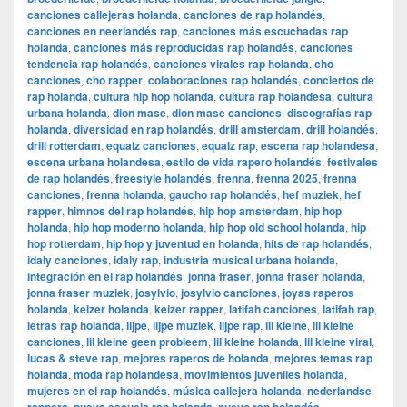
canciones callejeras holanda
,
canciones de rap holandés
,
canciones en neerlandés rap
,
canciones más escuchadas rap
holanda
,
canciones más reproducidas rap holandés
,
canciones
tendencia rap holandés
,
canciones virales rap holanda
,
cho
canciones
,
cho rapper
,
colaboraciones rap holandés
,
conciertos de
rap holanda
,
cultura hip hop holanda
,
cultura rap holandesa
,
cultura
urbana holanda
,
dion mase
,
dion mase canciones
,
discografías rap
holanda
,
diversidad en rap holandés
,
drill amsterdam
,
drill holandés
,
drill rotterdam
,
equalz canciones
,
equalz rap
,
escena rap holandesa
,
escena urbana holandesa
,
estilo de vida rapero holandés
,
festivales
de rap holandés
,
freestyle holandés
,
frenna
,
frenna 2025
,
frenna
canciones
,
frenna holanda
,
gaucho rap holandés
,
hef muziek
,
hef
rapper
,
himnos del rap holandés
,
hip hop amsterdam
,
hip hop
holanda
,
hip hop moderno holanda
,
hip hop old school holanda
,
hip
hop rotterdam
,
hip hop y juventud en holanda
,
hits de rap holandés
,
idaly canciones
,
idaly rap
,
industria musical urbana holanda
,
integración en el rap holandés
,
jonna fraser
,
jonna fraser holanda
,
jonna fraser muziek
,
josylvio
,
josylvio canciones
,
joyas raperos
holanda
,
keizer holanda
,
keizer rapper
,
latifah canciones
,
latifah rap
,
letras rap holanda
,
lijpe
,
lijpe muziek
,
lijpe rap
,
lil kleine
,
lil kleine
canciones
,
lil kleine geen probleem
,
lil kleine holanda
,
lil kleine viral
,
lucas & steve rap
,
mejores raperos de holanda
,
mejores temas rap
holanda
,
moda rap holandesa
,
movimientos juveniles holanda
,
mujeres en el rap holandés
,
música callejera holanda
,
nederlandse
,
,
,