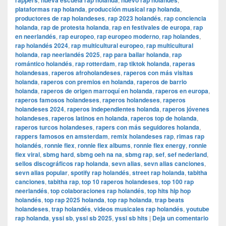
rappers
nueva escuela rap holanda
nuevo rap holandés
plataformas rap holanda
,
producción musical rap holanda
,
productores de rap holandeses
,
rap 2023 holandés
,
rap conciencia
holanda
,
rap de protesta holanda
,
rap en festivales de europa
,
rap
en neerlandés
,
rap europeo
,
rap europeo moderno
,
rap holandes
,
rap holandés 2024
,
rap multicultural europeo
,
rap multicultural
holanda
,
rap neerlandés 2025
,
rap para bailar holanda
,
rap
romántico holandés
,
rap rotterdam
,
rap tiktok holanda
,
raperas
holandesas
,
raperos afroholandeses
,
raperos con más visitas
holanda
,
raperos con premios en holanda
,
raperos de barrio
holanda
,
raperos de origen marroquí en holanda
,
raperos en europa
,
raperos famosos holandeses
,
raperos holandeses
,
raperos
holandeses 2024
,
raperos independientes holanda
,
raperos jóvenes
holandeses
,
raperos latinos en holanda
,
raperos top de holanda
,
raperos turcos holandeses
,
rapers con más seguidores holanda
,
rappers famosos en amsterdam
,
remix holandeses rap
,
rimas rap
holandés
,
ronnie flex
,
ronnie flex albums
,
ronnie flex energy
,
ronnie
flex viral
,
sbmg hard
,
sbmg oeh na na
,
sbmg rap
,
sef
,
sef nederland
,
sellos discográficos rap holanda
,
sevn alias
,
sevn alias canciones
,
sevn alias popular
,
spotify rap holandés
,
street rap holanda
,
tabitha
canciones
,
tabitha rap
,
top 10 raperos holandeses
,
top 100 rap
neerlandés
,
top colaboraciones rap holandés
,
top hits hip hop
holandés
,
top rap 2025 holanda
,
top rap holanda
,
trap beats
holandeses
,
trap holandés
,
videos musicales rap holandés
,
youtube
rap holanda
,
yssi sb
,
yssi sb 2025
,
yssi sb hits
|
Deja un comentario