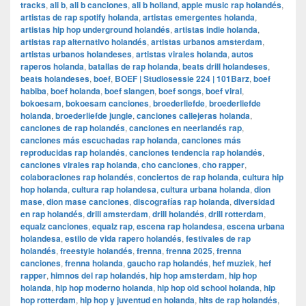
tracks
,
ali b
,
ali b canciones
,
ali b holland
,
apple music rap holandés
,
artistas de rap spotify holanda
,
artistas emergentes holanda
,
artistas hip hop underground holandés
,
artistas indie holanda
,
artistas rap alternativo holandés
,
artistas urbanos amsterdam
,
artistas urbanos holandeses
,
artistas virales holanda
,
autos
raperos holanda
,
batallas de rap holanda
,
beats drill holandeses
,
beats holandeses
,
boef
,
BOEF | Studiosessie 224 | 101Barz
,
boef
habiba
,
boef holanda
,
boef slangen
,
boef songs
,
boef viral
,
bokoesam
,
bokoesam canciones
,
broederliefde
,
broederliefde
holanda
,
broederliefde jungle
,
canciones callejeras holanda
,
canciones de rap holandés
,
canciones en neerlandés rap
,
canciones más escuchadas rap holanda
,
canciones más
reproducidas rap holandés
,
canciones tendencia rap holandés
,
canciones virales rap holanda
,
cho canciones
,
cho rapper
,
colaboraciones rap holandés
,
conciertos de rap holanda
,
cultura hip
hop holanda
,
cultura rap holandesa
,
cultura urbana holanda
,
dion
mase
,
dion mase canciones
,
discografías rap holanda
,
diversidad
en rap holandés
,
drill amsterdam
,
drill holandés
,
drill rotterdam
,
equalz canciones
,
equalz rap
,
escena rap holandesa
,
escena urbana
holandesa
,
estilo de vida rapero holandés
,
festivales de rap
holandés
,
freestyle holandés
,
frenna
,
frenna 2025
,
frenna
canciones
,
frenna holanda
,
gaucho rap holandés
,
hef muziek
,
hef
rapper
,
himnos del rap holandés
,
hip hop amsterdam
,
hip hop
holanda
,
hip hop moderno holanda
,
hip hop old school holanda
,
hip
hop rotterdam
,
hip hop y juventud en holanda
,
hits de rap holandés
,