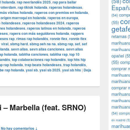
co
(58)
al holanda
,
rap neerlandés 2025
,
rap para bailar
Españ
 rotterdam
,
rap tiktok holanda
,
raperas holandesas
,
más visitas holanda
,
raperos con premios en holanda
,
compr
(54)
 origen marroquí en holanda
,
raperos en europa
,
co
(55)
s holandeses
,
raperos holandeses 2024
,
raperos
getaf
nes holandeses
,
raperos latinos en holanda
,
raperos
deses
,
rapers con más seguidores holanda
,
rappers
retamas
(
deses rap
,
rimas rap holandés
,
ronnie flex
,
ronnie flex
marihuan
 viral
,
sbmg hard
,
sbmg oeh na na
,
sbmg rap
,
sef
,
sef
marihuana
olanda
,
sevn alias
,
sevn alias canciones
,
sevn alias
rap holanda
,
tabitha canciones
,
tabitha rap
,
top 10
opañel
(5
landés
,
top colaboraciones rap holandés
,
top hits hip
(55)
comp
op rap holanda
,
trap beats holandeses
,
trap holandés
,
comprar m
be rap holanda
,
yssi sb
,
yssi sb 2025
,
yssi sb hits
|
Deja
marihuana
marihuana
comprar 
marihuana
marihuana
 – Marbella (feat. SRNO)
marihuana
(54)
compra
en madrid
(5
marihua
—
No hay comentarios ↓