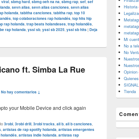
Finaliza
 viral
,
sbmg hard
,
sbmg oeh na na
,
sbmg rap
,
sef
,
sef
Historia
olanda
,
sevn alias
,
sevn alias canciones
,
sevn alias
rap holanda
,
tabitha canciones
,
tabitha rap
,
top 10
Legaliza
landés
,
top colaboraciones rap holandés
,
top hits hip
Metatag
op rap holanda
,
trap beats holandeses
,
trap holandés
,
metatag
be rap holanda
,
yssi sb
,
yssi sb 2025
,
yssi sb hits
|
Deja
metatag
Mi cuen
No a te
No Vent
Nuestro
Nuestros
icano ft. Simba La Rue
Opinion 
Quiene
SIGNAL 
Tienda
—
No hay comentarios ↓
o your Mobile Device and click again
Coment
do
3robi
,
3robi drill
,
3robi tracks
,
ali b
,
ali b canciones
,
s
,
artistas de rap spotify holanda
,
artistas emergentes
d holandés
,
artistas indie holanda
,
artistas rap