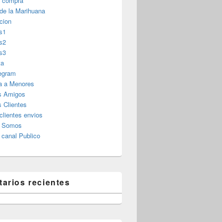
r compra
 de la Marihuana
cion
s1
s2
s3
ta
legram
a a Menores
s Amigos
 Clientes
clientes envios
s Somos
canal Publico
arios recientes