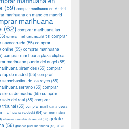
mprar marihuana en
a
(59)
comprar marihuana en Madrid
ar marihuana en mano en madrid
mprar marihuana
e
(62)
comprar marihuana las
55)
comprar
comprar marihuana madrid
(53)
a navacerrada
(55)
comprar
 online
(55)
comprar marihuana
5)
comprar marihuana plaza eliptica
rar marihuana puerta del angel
(55)
arihuana pìramides
(55)
comprar
 rapido madrid
(55)
comprar
 sansebastian de los reyes
(55)
marihuana serrano
(55)
comprar
 sierra de madrid
(55)
comprar
 soto del real
(55)
comprar
 tribunal
(55)
comprar marihuana usera
r marihuana valdeski
(54)
comprar matuja
getafe
3)
el mejor cannabis de madrid
(53)
na
(56)
pillar
gran via pillar marihuana
(53)