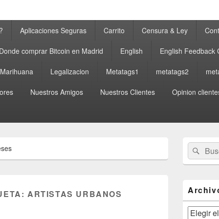
?
Aplicaciones Seguras
Carrito
Censura & Ley
Cont
Donde comprar Bitcoin en Madrid
English
English Feedback
a Marihuana
Legalizacion
Metatags1
metatags2
met
ores
Nuestros Amigos
Nuestros Clientes
Opinion cliente
El
Buscar
Busc
eses
área
por:
de
widget
barra
lateral
Archiv
UETA:
ARTISTAS URBANOS
primaria
Archivos