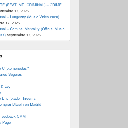
TE (FEAT. MR. CRIMINAL) – CRIME
ptiembre 17, 2025
inal – Longevity (Music Video 2020)
bre 17, 2025
inal – Criminal Mentality (Official Music
011)
septiembre 17, 2025
s
e Criptomonedas?
iones Seguras
 & Ley
o
o Encriptado Threema
omprar Bitcoin en Madrid
 Feedback CMM
& Pago