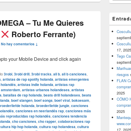
Entrad
MEGA – Tu Me Quieres
i
Roberto Ferrante)
Coscull
septiem
Coscullu
—
No hay comentarios ↓
17, 202
Tego Cal
o your Mobile Device and click again
septiem
Marihuan
do
3robi
,
3robi drill
,
3robi tracks
,
ali b
,
ali b canciones
,
riesgos
s
,
artistas de rap spotify holanda
,
artistas emergentes
FLAN C
d holandés
,
artistas indie holanda
,
artistas rap
comprar
os amsterdam
,
artistas urbanos holandeses
,
artistas
2025
a
,
batallas de rap holanda
,
beats drill holandeses
,
beats
CÓMO H
olanda
,
boef slangen
,
boef songs
,
boef viral
,
bokoesam
,
comprar
roederliefde holanda
,
broederliefde jungle
,
canciones
holandés
,
canciones en neerlandés rap
,
canciones más
2025
ás reproducidas rap holandés
,
canciones tendencia
Mantequ
olanda
,
cho canciones
,
cho rapper
,
colaboraciones rap
www.com
cultura hip hop holanda
,
cultura rap holandesa
,
cultura
17, 202