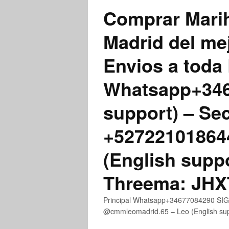
Comprar Marih
Madrid del me
Envios a toda 
Whatsapp+3467
support) – Se
+52722101864
(English supp
Threema: JH
Principal Whatsapp+34677084290 SIGN
@cmmleomadrid.65 – Leo (English s