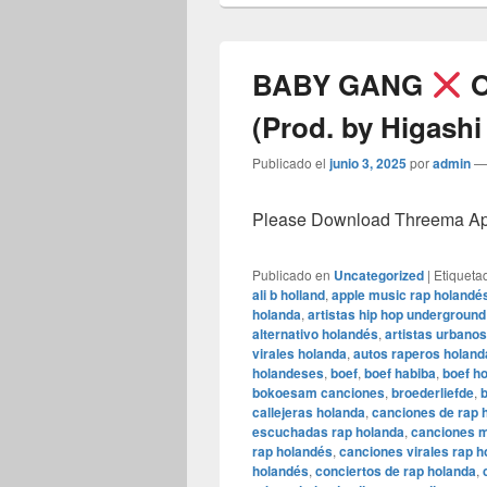
BABY GANG
O
(Prod. by Higash
Publicado el
junio 3, 2025
por
admin
Please Download Threema Appt
Publicado en
Uncategorized
|
Etiqueta
ali b holland
,
apple music rap holandé
holanda
,
artistas hip hop undergroun
alternativo holandés
,
artistas urban
virales holanda
,
autos raperos holand
holandeses
,
boef
,
boef habiba
,
boef h
bokoesam canciones
,
broederliefde
,
b
callejeras holanda
,
canciones de rap 
escuchadas rap holanda
,
canciones m
rap holandés
,
canciones virales rap h
holandés
,
conciertos de rap holanda
,