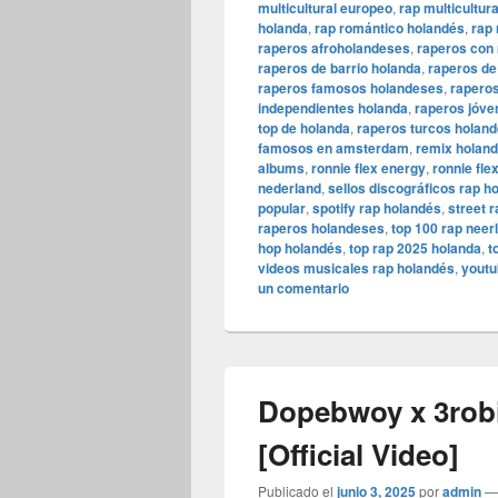
multicultural europeo
,
rap multicultur
holanda
,
rap romántico holandés
,
rap
raperos afroholandeses
,
raperos con 
raperos de barrio holanda
,
raperos de
raperos famosos holandeses
,
rapero
independientes holanda
,
raperos jóve
top de holanda
,
raperos turcos holan
famosos en amsterdam
,
remix holan
albums
,
ronnie flex energy
,
ronnie flex
nederland
,
sellos discográficos rap h
popular
,
spotify rap holandés
,
street 
raperos holandeses
,
top 100 rap neer
hop holandés
,
top rap 2025 holanda
,
t
videos musicales rap holandés
,
youtu
un comentario
Dopebwoy x 3robi
[Official Video]
Publicado el
junio 3, 2025
por
admin