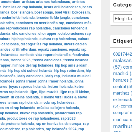
os amsterdam
,
artistas urbanos holandeses
,
artistas
Catego
a
,
batallas de rap holanda
,
beats drill holandeses
,
beats
olanda
,
boef slangen
,
boef songs
,
boef viral
,
bokoesam
,
Categorías
roederliefde holanda
,
broederliefde jungle
,
canciones
holandés
,
canciones en neerlandés rap
,
canciones más
ás reproducidas rap holandés
,
canciones tendencia
olanda
,
cho canciones
,
cho rapper
,
colaboraciones rap
cultura hip hop holanda
,
cultura rap holandesa
,
cultura
Etique
e canciones
,
discografías rap holanda
,
diversidad en
olandés
,
drill rotterdam
,
equalz canciones
,
equalz rap
,
60217442
 holandesa
,
estilo de vida rapero holandés
,
festivales
malasañ
renna
,
frenna 2025
,
frenna canciones
,
frenna holanda
,
 rapper
,
himnos del rap holandés
,
hip hop amsterdam
,
(57)
com
anda
,
hip hop old school holanda
,
hip hop rotterdam
,
hip
madrid
(
p holandés
,
idaly canciones
,
idaly rap
,
industria musical
henares
(
 holandés
,
jonna fraser
,
jonna fraser holanda
,
jonna
central
(5
iones
,
joyas raperos holanda
,
keizer holanda
,
keizer
etras rap holanda
,
lijpe
,
lijpe muziek
,
lijpe rap
,
lil kleine
,
martinez
(
obleem
,
lil kleine holanda
,
lil kleine viral
,
lucas & steve
extremad
res temas rap holanda
,
moda rap holandesa
,
compr
(54)
es en el rap holandés
,
música callejera holanda
,
comprar 
rap holanda
,
nuevo rap holandés
,
plataformas rap
nda
,
productores de rap holandeses
,
rap 2023
marihuana
 de protesta holanda
,
rap en festivales de europa
,
rap
marihua
peo moderno
,
rap holandes
,
rap holandés 2024
,
rap