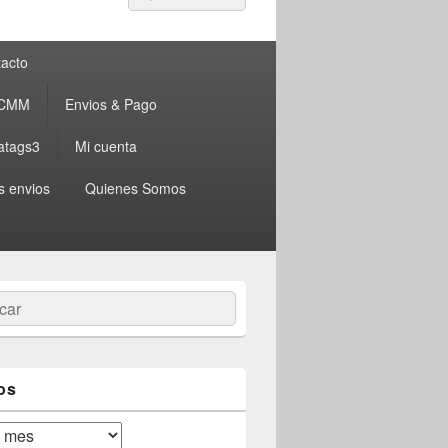
por:
acto
 CMM
Envios & Pago
atags3
Mi cuenta
s envios
Quienes Somos
ar
os