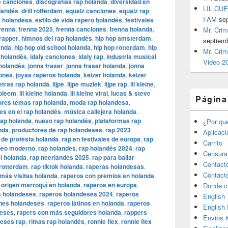
e canciones
,
discografías rap holanda
,
diversidad en
LIL CUE
olandés
,
drill rotterdam
,
equalz canciones
,
equalz rap
,
FAM
se
 holandesa
,
estilo de vida rapero holandés
,
festivales
renna
,
frenna 2025
,
frenna canciones
,
frenna holanda
,
Mr. Crim
 rapper
,
himnos del rap holandés
,
hip hop amsterdam
,
septiem
anda
,
hip hop old school holanda
,
hip hop rotterdam
,
hip
Mr. Crim
p holandés
,
idaly canciones
,
idaly rap
,
industria musical
Video 2
 holandés
,
jonna fraser
,
jonna fraser holanda
,
jonna
iones
,
joyas raperos holanda
,
keizer holanda
,
keizer
etras rap holanda
,
lijpe
,
lijpe muziek
,
lijpe rap
,
lil kleine
,
obleem
,
lil kleine holanda
,
lil kleine viral
,
lucas & steve
Página
res temas rap holanda
,
moda rap holandesa
,
es en el rap holandés
,
música callejera holanda
,
rap holanda
,
nuevo rap holandés
,
plataformas rap
¿Por qu
nda
,
productores de rap holandeses
,
rap 2023
Aplicac
 de protesta holanda
,
rap en festivales de europa
,
rap
Carrito
peo moderno
,
rap holandes
,
rap holandés 2024
,
rap
Censura
al holanda
,
rap neerlandés 2025
,
rap para bailar
Contact
 rotterdam
,
rap tiktok holanda
,
raperas holandesas
,
Contact
más visitas holanda
,
raperos con premios en holanda
,
 origen marroquí en holanda
,
raperos en europa
,
Donde c
s holandeses
,
raperos holandeses 2024
,
raperos
English
nes holandeses
,
raperos latinos en holanda
,
raperos
English
deses
,
rapers con más seguidores holanda
,
rappers
Envios 
deses rap
,
rimas rap holandés
,
ronnie flex
,
ronnie flex