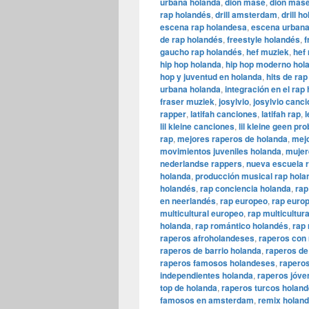
urbana holanda
,
dion mase
,
dion mas
rap holandés
,
drill amsterdam
,
drill h
escena rap holandesa
,
escena urbana
de rap holandés
,
freestyle holandés
,
f
gaucho rap holandés
,
hef muziek
,
hef
hip hop holanda
,
hip hop moderno hol
hop y juventud en holanda
,
hits de ra
urbana holanda
,
integración en el rap
fraser muziek
,
josylvio
,
josylvio canc
rapper
,
latifah canciones
,
latifah rap
,
l
lil kleine canciones
,
lil kleine geen pr
rap
,
mejores raperos de holanda
,
mejo
movimientos juveniles holanda
,
mujer
nederlandse rappers
,
nueva escuela 
holanda
,
producción musical rap hola
holandés
,
rap conciencia holanda
,
rap
en neerlandés
,
rap europeo
,
rap euro
multicultural europeo
,
rap multicultur
holanda
,
rap romántico holandés
,
rap
raperos afroholandeses
,
raperos con 
raperos de barrio holanda
,
raperos de
raperos famosos holandeses
,
rapero
independientes holanda
,
raperos jóve
top de holanda
,
raperos turcos holan
famosos en amsterdam
,
remix holan