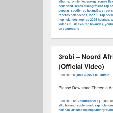
albums
,
ronnie flex energy
,
ronnie flex
nederland
,
sellos discográficos rap h
popular
,
spotify rap holandés
,
street 
raperos holandeses
,
top 100 rap neer
hop holandés
,
top rap 2025 holanda
,
t
videos musicales rap holandés
,
youtu
un comentario
3robi – Noord Afr
(Official Video)
Publicado el
junio 3, 2025
por
admin
Please Download Threema Appt
Publicado en
Uncategorized
|
Etiqueta
ali b holland
,
apple music rap holandé
holanda
,
artistas hip hop undergroun