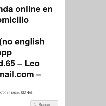
nda online en
micilio
(no english
app
.65 – Leo
mail.com –
 +527221018644 SIGNAL
Buscar
Buscar