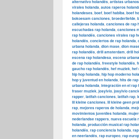
alternativo holandés
,
artistas urban
virales holanda
,
autos raperos holand
holandeses
,
boef
,
boef habiba
,
boef h
bokoesam canciones
,
broederliefde
,
b
callejeras holanda
,
canciones de rap 
escuchadas rap holanda
,
canciones m
rap holandés
,
canciones virales rap h
holandés
,
conciertos de rap holanda
,
urbana holanda
,
dion mase
,
dion mas
rap holandés
,
drill amsterdam
,
drill h
escena rap holandesa
,
escena urbana
de rap holandés
,
freestyle holandés
,
f
gaucho rap holandés
,
hef muziek
,
hef
hip hop holanda
,
hip hop moderno hol
hop y juventud en holanda
,
hits de ra
urbana holanda
,
integración en el rap
fraser muziek
,
josylvio
,
josylvio canc
rapper
,
latifah canciones
,
latifah rap
,
l
lil kleine canciones
,
lil kleine geen pr
rap
,
mejores raperos de holanda
,
mejo
movimientos juveniles holanda
,
mujer
nederlandse rappers
,
nueva escuela 
holanda
,
producción musical rap hola
holandés
,
rap conciencia holanda
,
rap
en neerlandés
,
rap europeo
,
rap euro