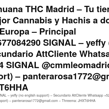
uana THC Madrid – Tu tie
jor Cannabis y Hachis a do
Europa – Principal
7084290 SIGNAL – yeffy 
cundario AttCliente Whats
4 SIGNAL @cmmleomadrid
ort) – panterarosa1772@g
XT6HHA
AL – yeffy (no english support) – Secundario AttCliente Whatsapp
upport) – panterarosa1772@gmail.com – Threema: JHXT6HHA