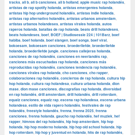
tracks
,
ali b
,
ali b canciones
,
ali b holland
,
apple music rap holandés
,
artistas de rap spotify holanda
,
artistas emergentes holanda
,
artistas hip hop underground holandés
,
artistas indie holanda
,
artistas rap alternativo holandés
,
artistas urbanos amsterdam
,
artistas urbanos holandeses
,
artistas virales holanda
,
autos
raperos holanda
,
batallas de rap holanda
,
beats drill holandeses
,
beats holandeses
,
boef
,
BOEF | Studiosessie 224 | 101Barz
,
boef
habiba
,
boef holanda
,
boef slangen
,
boef songs
,
boef viral
,
bokoesam
,
bokoesam canciones
,
broederliefde
,
broederliefde
holanda
,
broederliefde jungle
,
canciones callejeras holanda
,
canciones de rap holandés
,
canciones en neerlandés rap
,
canciones más escuchadas rap holanda
,
canciones más
reproducidas rap holandés
,
canciones tendencia rap holandés
,
canciones virales rap holanda
,
cho canciones
,
cho rapper
,
colaboraciones rap holandés
,
conciertos de rap holanda
,
cultura hip
hop holanda
,
cultura rap holandesa
,
cultura urbana holanda
,
dion
mase
,
dion mase canciones
,
discografías rap holanda
,
diversidad
en rap holandés
,
drill amsterdam
,
drill holandés
,
drill rotterdam
,
equalz canciones
,
equalz rap
,
escena rap holandesa
,
escena urbana
holandesa
,
estilo de vida rapero holandés
,
festivales de rap
holandés
,
freestyle holandés
,
frenna
,
frenna 2025
,
frenna
canciones
,
frenna holanda
,
gaucho rap holandés
,
hef muziek
,
hef
rapper
,
himnos del rap holandés
,
hip hop amsterdam
,
hip hop
holanda
,
hip hop moderno holanda
,
hip hop old school holanda
,
hip
hop rotterdam
,
hip hop y juventud en holanda
,
hits de rap holandés
,