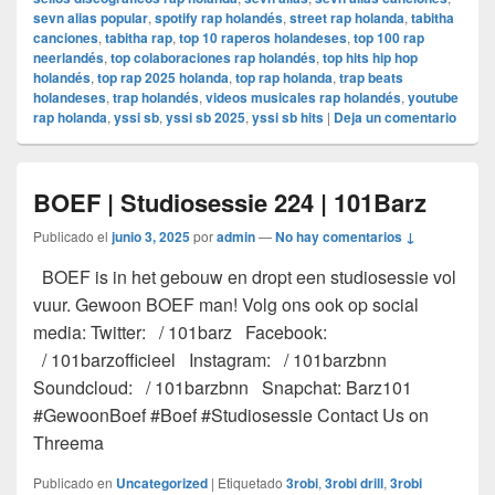
sevn alias popular
,
spotify rap holandés
,
street rap holanda
,
tabitha
canciones
,
tabitha rap
,
top 10 raperos holandeses
,
top 100 rap
neerlandés
,
top colaboraciones rap holandés
,
top hits hip hop
holandés
,
top rap 2025 holanda
,
top rap holanda
,
trap beats
holandeses
,
trap holandés
,
videos musicales rap holandés
,
youtube
rap holanda
,
yssi sb
,
yssi sb 2025
,
yssi sb hits
|
Deja un comentario
BOEF | Studiosessie 224 | 101Barz
Publicado el
junio 3, 2025
por
admin
—
No hay comentarios ↓
BOEF is in het gebouw en dropt een studiosessie vol
vuur. Gewoon BOEF man! Volg ons ook op social
media: Twitter: / 101barz Facebook:
/ 101barzofficieel Instagram: / 101barzbnn
Soundcloud: / 101barzbnn Snapchat: Barz101
#GewoonBoef #Boef #Studiosessie Contact Us on
Threema
Publicado en
Uncategorized
|
Etiquetado
3robi
,
3robi drill
,
3robi