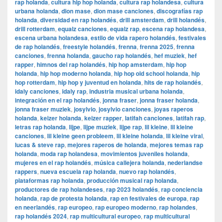
rap holanda
,
cultura hip hop holanda
,
cultura rap holandesa
,
cultura
urbana holanda
,
dion mase
,
dion mase canciones
,
discografías rap
holanda
,
diversidad en rap holandés
,
drill amsterdam
,
drill holandés
,
drill rotterdam
,
equalz canciones
,
equalz rap
,
escena rap holandesa
,
escena urbana holandesa
,
estilo de vida rapero holandés
,
festivales
de rap holandés
,
freestyle holandés
,
frenna
,
frenna 2025
,
frenna
canciones
,
frenna holanda
,
gaucho rap holandés
,
hef muziek
,
hef
rapper
,
himnos del rap holandés
,
hip hop amsterdam
,
hip hop
holanda
,
hip hop moderno holanda
,
hip hop old school holanda
,
hip
hop rotterdam
,
hip hop y juventud en holanda
,
hits de rap holandés
,
idaly canciones
,
idaly rap
,
industria musical urbana holanda
,
integración en el rap holandés
,
jonna fraser
,
jonna fraser holanda
,
jonna fraser muziek
,
josylvio
,
josylvio canciones
,
joyas raperos
holanda
,
keizer holanda
,
keizer rapper
,
latifah canciones
,
latifah rap
,
letras rap holanda
,
lijpe
,
lijpe muziek
,
lijpe rap
,
lil kleine
,
lil kleine
canciones
,
lil kleine geen probleem
,
lil kleine holanda
,
lil kleine viral
,
lucas & steve rap
,
mejores raperos de holanda
,
mejores temas rap
holanda
,
moda rap holandesa
,
movimientos juveniles holanda
,
mujeres en el rap holandés
,
música callejera holanda
,
nederlandse
rappers
,
nueva escuela rap holanda
,
nuevo rap holandés
,
plataformas rap holanda
,
producción musical rap holanda
,
productores de rap holandeses
,
rap 2023 holandés
,
rap conciencia
holanda
,
rap de protesta holanda
,
rap en festivales de europa
,
rap
en neerlandés
,
rap europeo
,
rap europeo moderno
,
rap holandes
,
rap holandés 2024
,
rap multicultural europeo
,
rap multicultural