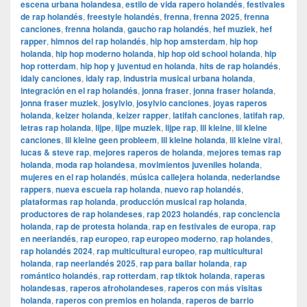
escena urbana holandesa
,
estilo de vida rapero holandés
,
festivales
de rap holandés
,
freestyle holandés
,
frenna
,
frenna 2025
,
frenna
canciones
,
frenna holanda
,
gaucho rap holandés
,
hef muziek
,
hef
rapper
,
himnos del rap holandés
,
hip hop amsterdam
,
hip hop
holanda
,
hip hop moderno holanda
,
hip hop old school holanda
,
hip
hop rotterdam
,
hip hop y juventud en holanda
,
hits de rap holandés
,
idaly canciones
,
idaly rap
,
industria musical urbana holanda
,
integración en el rap holandés
,
jonna fraser
,
jonna fraser holanda
,
jonna fraser muziek
,
josylvio
,
josylvio canciones
,
joyas raperos
holanda
,
keizer holanda
,
keizer rapper
,
latifah canciones
,
latifah rap
,
letras rap holanda
,
lijpe
,
lijpe muziek
,
lijpe rap
,
lil kleine
,
lil kleine
canciones
,
lil kleine geen probleem
,
lil kleine holanda
,
lil kleine viral
,
lucas & steve rap
,
mejores raperos de holanda
,
mejores temas rap
holanda
,
moda rap holandesa
,
movimientos juveniles holanda
,
mujeres en el rap holandés
,
música callejera holanda
,
nederlandse
rappers
,
nueva escuela rap holanda
,
nuevo rap holandés
,
plataformas rap holanda
,
producción musical rap holanda
,
productores de rap holandeses
,
rap 2023 holandés
,
rap conciencia
holanda
,
rap de protesta holanda
,
rap en festivales de europa
,
rap
en neerlandés
,
rap europeo
,
rap europeo moderno
,
rap holandes
,
rap holandés 2024
,
rap multicultural europeo
,
rap multicultural
holanda
,
rap neerlandés 2025
,
rap para bailar holanda
,
rap
romántico holandés
,
rap rotterdam
,
rap tiktok holanda
,
raperas
holandesas
,
raperos afroholandeses
,
raperos con más visitas
holanda
,
raperos con premios en holanda
,
raperos de barrio