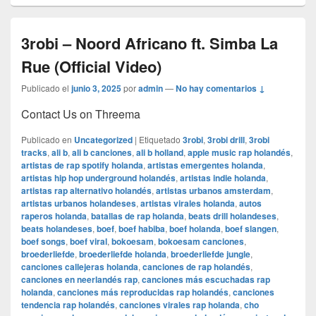
3robi – Noord Africano ft. Simba La
Rue (Official Video)
Publicado el
junio 3, 2025
por
admin
—
No hay comentarios ↓
Contact Us on Threema
Publicado en
Uncategorized
|
Etiquetado
3robi
,
3robi drill
,
3robi
tracks
,
ali b
,
ali b canciones
,
ali b holland
,
apple music rap holandés
,
artistas de rap spotify holanda
,
artistas emergentes holanda
,
artistas hip hop underground holandés
,
artistas indie holanda
,
artistas rap alternativo holandés
,
artistas urbanos amsterdam
,
artistas urbanos holandeses
,
artistas virales holanda
,
autos
raperos holanda
,
batallas de rap holanda
,
beats drill holandeses
,
beats holandeses
,
boef
,
boef habiba
,
boef holanda
,
boef slangen
,
boef songs
,
boef viral
,
bokoesam
,
bokoesam canciones
,
broederliefde
,
broederliefde holanda
,
broederliefde jungle
,
canciones callejeras holanda
,
canciones de rap holandés
,
canciones en neerlandés rap
,
canciones más escuchadas rap
holanda
,
canciones más reproducidas rap holandés
,
canciones
tendencia rap holandés
,
canciones virales rap holanda
,
cho