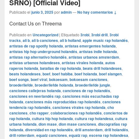
SRNO) [Official Video]
Publicado el
junio 3, 2025
por
admin
—
No hay comentarios ↓
Contact Us on Threema
Publicado en
Uncategorized
|
Etiquetado
3robi
,
3robi drill
,
3robi
tracks
,
ali b
,
ali b canciones
,
ali b holland
,
apple music rap holandés
,
artistas de rap spotify holanda
,
artistas emergentes holanda
,
artistas hip hop underground holandés
,
artistas indie holanda
,
artistas rap alternativo holandés
,
artistas urbanos amsterdam
,
artistas urbanos holandeses
,
artistas virales holanda
,
autos
raperos holanda
,
batallas de rap holanda
,
beats drill holandeses
,
beats holandeses
,
boef
,
boef habiba
,
boef holanda
,
boef slangen
,
boef songs
,
boef viral
,
bokoesam
,
bokoesam canciones
,
broederliefde
,
broederliefde holanda
,
broederliefde jungle
,
canciones callejeras holanda
,
canciones de rap holandés
,
canciones en neerlandés rap
,
canciones más escuchadas rap
holanda
,
canciones más reproducidas rap holandés
,
canciones
tendencia rap holandés
,
canciones virales rap holanda
,
cho
canciones
,
cho rapper
,
colaboraciones rap holandés
,
conciertos de
rap holanda
,
cultura hip hop holanda
,
cultura rap holandesa
,
cultura
urbana holanda
,
dion mase
,
dion mase canciones
,
discografías rap
holanda
,
diversidad en rap holandés
,
drill amsterdam
,
drill holandés
,
drill rotterdam
,
equalz canciones
,
equalz rap
,
escena rap holandesa
,