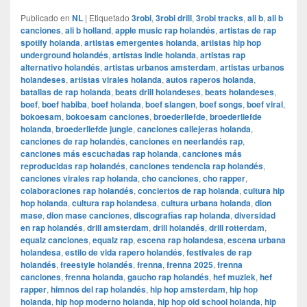
Publicado en
NL
|
Etiquetado
3robi
,
3robi drill
,
3robi tracks
,
ali b
,
ali b
canciones
,
ali b holland
,
apple music rap holandés
,
artistas de rap
spotify holanda
,
artistas emergentes holanda
,
artistas hip hop
underground holandés
,
artistas indie holanda
,
artistas rap
alternativo holandés
,
artistas urbanos amsterdam
,
artistas urbanos
holandeses
,
artistas virales holanda
,
autos raperos holanda
,
batallas de rap holanda
,
beats drill holandeses
,
beats holandeses
,
boef
,
boef habiba
,
boef holanda
,
boef slangen
,
boef songs
,
boef viral
,
bokoesam
,
bokoesam canciones
,
broederliefde
,
broederliefde
holanda
,
broederliefde jungle
,
canciones callejeras holanda
,
canciones de rap holandés
,
canciones en neerlandés rap
,
canciones más escuchadas rap holanda
,
canciones más
reproducidas rap holandés
,
canciones tendencia rap holandés
,
canciones virales rap holanda
,
cho canciones
,
cho rapper
,
colaboraciones rap holandés
,
conciertos de rap holanda
,
cultura hip
hop holanda
,
cultura rap holandesa
,
cultura urbana holanda
,
dion
mase
,
dion mase canciones
,
discografías rap holanda
,
diversidad
en rap holandés
,
drill amsterdam
,
drill holandés
,
drill rotterdam
,
equalz canciones
,
equalz rap
,
escena rap holandesa
,
escena urbana
holandesa
,
estilo de vida rapero holandés
,
festivales de rap
holandés
,
freestyle holandés
,
frenna
,
frenna 2025
,
frenna
canciones
,
frenna holanda
,
gaucho rap holandés
,
hef muziek
,
hef
rapper
,
himnos del rap holandés
,
hip hop amsterdam
,
hip hop
holanda
,
hip hop moderno holanda
,
hip hop old school holanda
,
hip