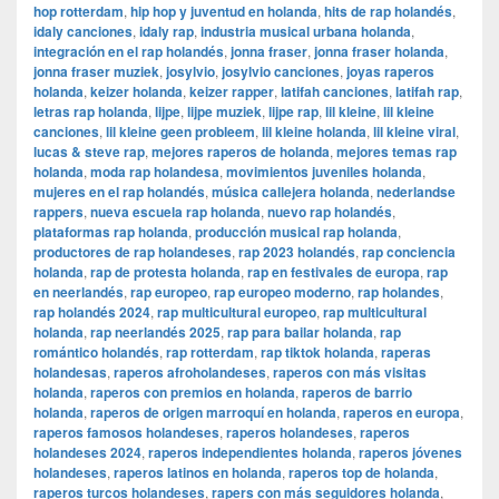
hop rotterdam
,
hip hop y juventud en holanda
,
hits de rap holandés
,
idaly canciones
,
idaly rap
,
industria musical urbana holanda
,
integración en el rap holandés
,
jonna fraser
,
jonna fraser holanda
,
jonna fraser muziek
,
josylvio
,
josylvio canciones
,
joyas raperos
holanda
,
keizer holanda
,
keizer rapper
,
latifah canciones
,
latifah rap
,
letras rap holanda
,
lijpe
,
lijpe muziek
,
lijpe rap
,
lil kleine
,
lil kleine
canciones
,
lil kleine geen probleem
,
lil kleine holanda
,
lil kleine viral
,
lucas & steve rap
,
mejores raperos de holanda
,
mejores temas rap
holanda
,
moda rap holandesa
,
movimientos juveniles holanda
,
mujeres en el rap holandés
,
música callejera holanda
,
nederlandse
rappers
,
nueva escuela rap holanda
,
nuevo rap holandés
,
plataformas rap holanda
,
producción musical rap holanda
,
productores de rap holandeses
,
rap 2023 holandés
,
rap conciencia
holanda
,
rap de protesta holanda
,
rap en festivales de europa
,
rap
en neerlandés
,
rap europeo
,
rap europeo moderno
,
rap holandes
,
rap holandés 2024
,
rap multicultural europeo
,
rap multicultural
holanda
,
rap neerlandés 2025
,
rap para bailar holanda
,
rap
romántico holandés
,
rap rotterdam
,
rap tiktok holanda
,
raperas
holandesas
,
raperos afroholandeses
,
raperos con más visitas
holanda
,
raperos con premios en holanda
,
raperos de barrio
holanda
,
raperos de origen marroquí en holanda
,
raperos en europa
,
raperos famosos holandeses
,
raperos holandeses
,
raperos
holandeses 2024
,
raperos independientes holanda
,
raperos jóvenes
holandeses
,
raperos latinos en holanda
,
raperos top de holanda
,
raperos turcos holandeses
,
rapers con más seguidores holanda
,