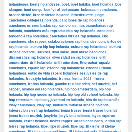
holandeses
,
beats holandeses
,
boef
,
boef habiba
,
boef holanda
,
boef
slangen
,
boef songs
,
boef viral
,
bokoesam
,
bokoesam canciones
,
broederliefde
,
broederliefde holanda
,
broederliefde jungle
,
canciones callejeras holanda
,
canciones de rap holandés
,
canciones en neerlandés rap
,
canciones más escuchadas rap
holanda
,
canciones más reproducidas rap holandés
,
canciones
tendencia rap holandés
,
canciones virales rap holanda
,
cho
canciones
,
cho rapper
,
colaboraciones rap holandés
,
conciertos de
rap holanda
,
cultura hip hop holanda
,
cultura rap holandesa
,
cultura
urbana holanda
,
Darknet
,
dion mase
,
dion mase canciones
,
discografías rap holanda
,
diversidad en rap holandés
,
drill
amsterdam
,
drill holandés
,
drill rotterdam
,
Encrochat
,
equalz
canciones
,
equalz rap
,
escena rap holandesa
,
escena urbana
holandesa
,
estilo de vida rapero holandés
,
festivales de rap
holandés
,
freestyle holandés
,
frenna
,
frenna 2025
,
frenna
canciones
,
frenna holanda
,
gaucho rap holandés
,
hef muziek
,
hef
rapper
,
himnos del rap holandés
,
hip hop amsterdam
,
hip hop
holanda
,
hip hop moderno holanda
,
hip hop old school holanda
,
hip
hop rotterdam
,
hip hop y juventud en holanda
,
hits de rap holandés
,
idaly canciones
,
idaly rap
,
industria musical urbana holanda
,
integración en el rap holandés
,
jonna fraser
,
jonna fraser holanda
,
jonna fraser muziek
,
josylvio
,
josylvio canciones
,
joyas raperos
holanda
,
keizer holanda
,
keizer rapper
,
latifah canciones
,
latifah rap
,
letras rap holanda
,
lijpe
,
lijpe muziek
,
lijpe rap
,
lil kleine
,
lil kleine
canciones
,
lil kleine geen probleem
,
lil kleine holanda
,
lil kleine viral
,