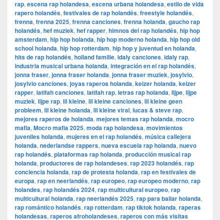
rap
,
escena rap holandesa
,
escena urbana holandesa
,
estilo de vida
rapero holandés
,
festivales de rap holandés
,
freestyle holandés
,
frenna
,
frenna 2025
,
frenna canciones
,
frenna holanda
,
gaucho rap
holandés
,
hef muziek
,
hef rapper
,
himnos del rap holandés
,
hip hop
amsterdam
,
hip hop holanda
,
hip hop moderno holanda
,
hip hop old
school holanda
,
hip hop rotterdam
,
hip hop y juventud en holanda
,
hits de rap holandés
,
holland familie
,
idaly canciones
,
idaly rap
,
industria musical urbana holanda
,
integración en el rap holandés
,
jonna fraser
,
jonna fraser holanda
,
jonna fraser muziek
,
josylvio
,
josylvio canciones
,
joyas raperos holanda
,
keizer holanda
,
keizer
rapper
,
latifah canciones
,
latifah rap
,
letras rap holanda
,
lijpe
,
lijpe
muziek
,
lijpe rap
,
lil kleine
,
lil kleine canciones
,
lil kleine geen
probleem
,
lil kleine holanda
,
lil kleine viral
,
lucas & steve rap
,
mejores raperos de holanda
,
mejores temas rap holanda
,
mocro
mafia
,
Mocro mafia 2025
,
moda rap holandesa
,
movimientos
juveniles holanda
,
mujeres en el rap holandés
,
música callejera
holanda
,
nederlandse rappers
,
nueva escuela rap holanda
,
nuevo
rap holandés
,
plataformas rap holanda
,
producción musical rap
holanda
,
productores de rap holandeses
,
rap 2023 holandés
,
rap
conciencia holanda
,
rap de protesta holanda
,
rap en festivales de
europa
,
rap en neerlandés
,
rap europeo
,
rap europeo moderno
,
rap
holandes
,
rap holandés 2024
,
rap multicultural europeo
,
rap
multicultural holanda
,
rap neerlandés 2025
,
rap para bailar holanda
,
rap romántico holandés
,
rap rotterdam
,
rap tiktok holanda
,
raperas
holandesas
,
raperos afroholandeses
,
raperos con más visitas