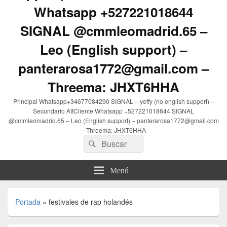
Whatsapp +527221018644
SIGNAL @cmmleomadrid.65 –
Leo (English support) –
panterarosa1772@gmail.com –
Threema: JHXT6HHA
Principal Whatsapp+34677084290 SIGNAL – yeffy (no english support) –
Secundario AttCliente Whatsapp +527221018644 SIGNAL
@cmmleomadrid.65 – Leo (English support) – panterarosa1772@gmail.com
– Threema: JHXT6HHA
Buscar
Buscar
por:
Menú
Portada
»
festivales de rap holandés