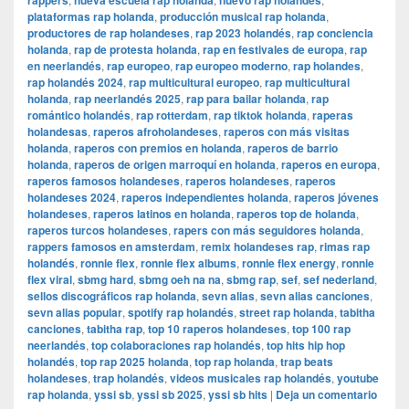
rappers
nueva escuela rap holanda
nuevo rap holandés
plataformas rap holanda
,
producción musical rap holanda
,
productores de rap holandeses
,
rap 2023 holandés
,
rap conciencia
holanda
,
rap de protesta holanda
,
rap en festivales de europa
,
rap
en neerlandés
,
rap europeo
,
rap europeo moderno
,
rap holandes
,
rap holandés 2024
,
rap multicultural europeo
,
rap multicultural
holanda
,
rap neerlandés 2025
,
rap para bailar holanda
,
rap
romántico holandés
,
rap rotterdam
,
rap tiktok holanda
,
raperas
holandesas
,
raperos afroholandeses
,
raperos con más visitas
holanda
,
raperos con premios en holanda
,
raperos de barrio
holanda
,
raperos de origen marroquí en holanda
,
raperos en europa
,
raperos famosos holandeses
,
raperos holandeses
,
raperos
holandeses 2024
,
raperos independientes holanda
,
raperos jóvenes
holandeses
,
raperos latinos en holanda
,
raperos top de holanda
,
raperos turcos holandeses
,
rapers con más seguidores holanda
,
rappers famosos en amsterdam
,
remix holandeses rap
,
rimas rap
holandés
,
ronnie flex
,
ronnie flex albums
,
ronnie flex energy
,
ronnie
flex viral
,
sbmg hard
,
sbmg oeh na na
,
sbmg rap
,
sef
,
sef nederland
,
sellos discográficos rap holanda
,
sevn alias
,
sevn alias canciones
,
sevn alias popular
,
spotify rap holandés
,
street rap holanda
,
tabitha
canciones
,
tabitha rap
,
top 10 raperos holandeses
,
top 100 rap
neerlandés
,
top colaboraciones rap holandés
,
top hits hip hop
holandés
,
top rap 2025 holanda
,
top rap holanda
,
trap beats
holandeses
,
trap holandés
,
videos musicales rap holandés
,
youtube
rap holanda
,
yssi sb
,
yssi sb 2025
,
yssi sb hits
|
Deja un comentario