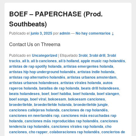
BOEF – PAPERCHASE (Prod.
Southbeats)
Publicado el
junio 3, 2025
por
admin
—
No hay comentarios ↓
Contact Us on Threema
Publicado en
Uncategorized
|
Etiquetado
3robi
,
3robi drill
,
3robi
tracks
,
ali b
,
ali b canciones
,
ali b holland
,
apple music rap holandés
,
artistas de rap spotify holanda
,
artistas emergentes holanda
,
artistas hip hop underground holandés
,
artistas indie holanda
,
artistas rap alternativo holandés
,
artistas urbanos amsterdam
,
artistas urbanos holandeses
,
artistas virales holanda
,
autos
raperos holanda
,
batallas de rap holanda
,
beats drill holandeses
,
beats holandeses
,
boef
,
boef habiba
,
boef holanda
,
boef slangen
,
boef songs
,
boef viral
,
bokoesam
,
bokoesam canciones
,
broederliefde
,
broederliefde holanda
,
broederliefde jungle
,
canciones callejeras holanda
,
canciones de rap holandés
,
canciones en neerlandés rap
,
canciones más escuchadas rap
holanda
,
canciones más reproducidas rap holandés
,
canciones
tendencia rap holandés
,
canciones virales rap holanda
,
cho
canciones
,
cho rapper
,
colaboraciones rap holandés
,
conciertos de