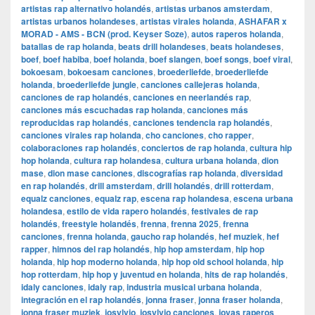
artistas rap alternativo holandés
,
artistas urbanos amsterdam
,
artistas urbanos holandeses
,
artistas virales holanda
,
ASHAFAR x
MORAD - AMS - BCN (prod. Keyser Soze)
,
autos raperos holanda
,
batallas de rap holanda
,
beats drill holandeses
,
beats holandeses
,
boef
,
boef habiba
,
boef holanda
,
boef slangen
,
boef songs
,
boef viral
,
bokoesam
,
bokoesam canciones
,
broederliefde
,
broederliefde
holanda
,
broederliefde jungle
,
canciones callejeras holanda
,
canciones de rap holandés
,
canciones en neerlandés rap
,
canciones más escuchadas rap holanda
,
canciones más
reproducidas rap holandés
,
canciones tendencia rap holandés
,
canciones virales rap holanda
,
cho canciones
,
cho rapper
,
colaboraciones rap holandés
,
conciertos de rap holanda
,
cultura hip
hop holanda
,
cultura rap holandesa
,
cultura urbana holanda
,
dion
mase
,
dion mase canciones
,
discografías rap holanda
,
diversidad
en rap holandés
,
drill amsterdam
,
drill holandés
,
drill rotterdam
,
equalz canciones
,
equalz rap
,
escena rap holandesa
,
escena urbana
holandesa
,
estilo de vida rapero holandés
,
festivales de rap
holandés
,
freestyle holandés
,
frenna
,
frenna 2025
,
frenna
canciones
,
frenna holanda
,
gaucho rap holandés
,
hef muziek
,
hef
rapper
,
himnos del rap holandés
,
hip hop amsterdam
,
hip hop
holanda
,
hip hop moderno holanda
,
hip hop old school holanda
,
hip
hop rotterdam
,
hip hop y juventud en holanda
,
hits de rap holandés
,
idaly canciones
,
idaly rap
,
industria musical urbana holanda
,
integración en el rap holandés
,
jonna fraser
,
jonna fraser holanda
,
jonna fraser muziek
,
josylvio
,
josylvio canciones
,
joyas raperos