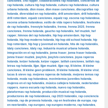
canciones
,
cho rapper
,
colaboraciones rap holandés
,
conciertos de
rap holanda
,
cultura hip hop holanda
,
cultura rap holandesa
,
cultura
urbana holanda
,
dion mase
,
dion mase canciones
,
discografías rap
holanda
,
diversidad en rap holandés
,
drill amsterdam
,
drill holandés
,
drill rotterdam
,
equalz canciones
,
equalz rap
,
escena rap holandesa
,
escena urbana holandesa
,
estilo de vida rapero holandés
,
festivales
de rap holandés
,
freestyle holandés
,
frenna
,
frenna 2025
,
frenna
canciones
,
frenna holanda
,
gaucho rap holandés
,
hef muziek
,
hef
rapper
,
himnos del rap holandés
,
hip hop amsterdam
,
hip hop
holanda
,
hip hop moderno holanda
,
hip hop old school holanda
,
hip
hop rotterdam
,
hip hop y juventud en holanda
,
hits de rap holandés
,
idaly canciones
,
idaly rap
,
industria musical urbana holanda
,
integración en el rap holandés
,
jonna fraser
,
jonna fraser holanda
,
jonna fraser muziek
,
josylvio
,
josylvio canciones
,
joyas raperos
holanda
,
keizer holanda
,
keizer rapper
,
latifah canciones
,
latifah rap
,
letras rap holanda
,
lijpe
,
lijpe muziek
,
lijpe rap
,
lil kleine
,
lil kleine
canciones
,
lil kleine geen probleem
,
lil kleine holanda
,
lil kleine viral
,
lucas & steve rap
,
mejores raperos de holanda
,
mejores temas rap
holanda
,
moda rap holandesa
,
movimientos juveniles holanda
,
mujeres en el rap holandés
,
música callejera holanda
,
nederlandse
rappers
,
nueva escuela rap holanda
,
nuevo rap holandés
,
plataformas rap holanda
,
producción musical rap holanda
,
productores de rap holandeses
,
rap 2023 holandés
,
rap conciencia
holanda
,
rap de protesta holanda
,
rap en festivales de europa
,
rap
en neerlandés
,
rap europeo
,
rap europeo moderno
,
rap holandes
,