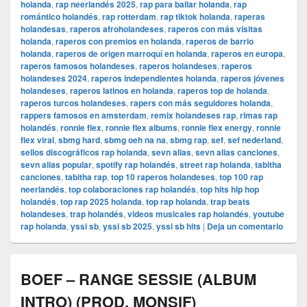
holanda
,
rap neerlandés 2025
,
rap para bailar holanda
,
rap
romántico holandés
,
rap rotterdam
,
rap tiktok holanda
,
raperas
holandesas
,
raperos afroholandeses
,
raperos con más visitas
holanda
,
raperos con premios en holanda
,
raperos de barrio
holanda
,
raperos de origen marroquí en holanda
,
raperos en europa
,
raperos famosos holandeses
,
raperos holandeses
,
raperos
holandeses 2024
,
raperos independientes holanda
,
raperos jóvenes
holandeses
,
raperos latinos en holanda
,
raperos top de holanda
,
raperos turcos holandeses
,
rapers con más seguidores holanda
,
rappers famosos en amsterdam
,
remix holandeses rap
,
rimas rap
holandés
,
ronnie flex
,
ronnie flex albums
,
ronnie flex energy
,
ronnie
flex viral
,
sbmg hard
,
sbmg oeh na na
,
sbmg rap
,
sef
,
sef nederland
,
sellos discográficos rap holanda
,
sevn alias
,
sevn alias canciones
,
sevn alias popular
,
spotify rap holandés
,
street rap holanda
,
tabitha
canciones
,
tabitha rap
,
top 10 raperos holandeses
,
top 100 rap
neerlandés
,
top colaboraciones rap holandés
,
top hits hip hop
holandés
,
top rap 2025 holanda
,
top rap holanda
,
trap beats
holandeses
,
trap holandés
,
videos musicales rap holandés
,
youtube
rap holanda
,
yssi sb
,
yssi sb 2025
,
yssi sb hits
|
Deja un comentario
BOEF – RANGE SESSIE (ALBUM
INTRO) (PROD. MONSIF)