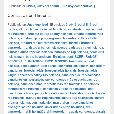
Publicado el
junio 3, 2025
por
admin
—
No hay comentarios ↓
Contact Us on Threema
Publicado en
Uncategorized
|
Etiquetado
3robi
,
3robi drill
,
3robi
tracks
,
ali b
,
ali b canciones
,
ali b holland
,
amsterdam
,
apple music
rap holandés
,
artistas de rap spotify holanda
,
artistas emergentes
holanda
,
artistas hip hop underground holandés
,
artistas indie
holanda
,
artistas rap alternativo holandés
,
artistas urbanos
amsterdam
,
artistas urbanos holandeses
,
artistas virales holanda
,
ashafar
,
autos raperos holanda
,
batallas de rap holanda
,
beats drill
holandeses
,
beats holandeses
,
Belgium
,
boef
,
BOEF - RANGE
SESSIE (ALBUM INTRO) (PROD. MONSIF)
,
boef habiba
,
boef
holanda
,
boef slangen
,
boef songs
,
boef viral
,
bokoesam
,
bokoesam
canciones
,
broederliefde
,
broederliefde holanda
,
broederliefde
jungle
,
canciones callejeras holanda
,
canciones de rap holandés
,
canciones en neerlandés rap
,
canciones más escuchadas rap
holanda
,
canciones más reproducidas rap holandés
,
canciones
tendencia rap holandés
,
canciones virales rap holanda
,
cho
canciones
,
cho rapper
,
colaboraciones rap holandés
,
conciertos de
rap holanda
,
cultura hip hop holanda
,
cultura rap holandesa
,
cultura
urbana holanda
,
den haak
,
dion mase
,
dion mase canciones
,
discografías rap holanda
,
diversidad en rap holandés
,
drill
amsterdam
,
drill holandés
,
drill rotterdam
,
equalz canciones
,
equalz