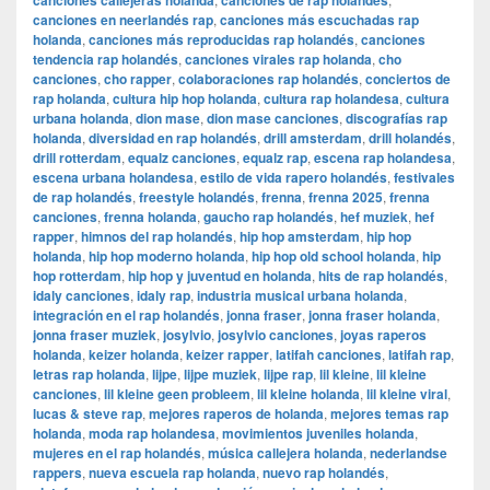
canciones callejeras holanda
canciones de rap holandés
canciones en neerlandés rap
,
canciones más escuchadas rap
holanda
,
canciones más reproducidas rap holandés
,
canciones
tendencia rap holandés
,
canciones virales rap holanda
,
cho
canciones
,
cho rapper
,
colaboraciones rap holandés
,
conciertos de
rap holanda
,
cultura hip hop holanda
,
cultura rap holandesa
,
cultura
urbana holanda
,
dion mase
,
dion mase canciones
,
discografías rap
holanda
,
diversidad en rap holandés
,
drill amsterdam
,
drill holandés
,
drill rotterdam
,
equalz canciones
,
equalz rap
,
escena rap holandesa
,
escena urbana holandesa
,
estilo de vida rapero holandés
,
festivales
de rap holandés
,
freestyle holandés
,
frenna
,
frenna 2025
,
frenna
canciones
,
frenna holanda
,
gaucho rap holandés
,
hef muziek
,
hef
rapper
,
himnos del rap holandés
,
hip hop amsterdam
,
hip hop
holanda
,
hip hop moderno holanda
,
hip hop old school holanda
,
hip
hop rotterdam
,
hip hop y juventud en holanda
,
hits de rap holandés
,
idaly canciones
,
idaly rap
,
industria musical urbana holanda
,
integración en el rap holandés
,
jonna fraser
,
jonna fraser holanda
,
jonna fraser muziek
,
josylvio
,
josylvio canciones
,
joyas raperos
holanda
,
keizer holanda
,
keizer rapper
,
latifah canciones
,
latifah rap
,
letras rap holanda
,
lijpe
,
lijpe muziek
,
lijpe rap
,
lil kleine
,
lil kleine
canciones
,
lil kleine geen probleem
,
lil kleine holanda
,
lil kleine viral
,
lucas & steve rap
,
mejores raperos de holanda
,
mejores temas rap
holanda
,
moda rap holandesa
,
movimientos juveniles holanda
,
mujeres en el rap holandés
,
música callejera holanda
,
nederlandse
rappers
,
nueva escuela rap holanda
,
nuevo rap holandés
,