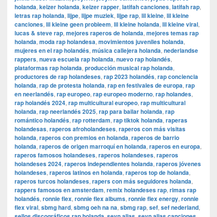
holanda
,
keizer holanda
,
keizer rapper
,
latifah canciones
,
latifah rap
,
letras rap holanda
,
lijpe
,
lijpe muziek
,
lijpe rap
,
lil kleine
,
lil kleine
canciones
,
lil kleine geen probleem
,
lil kleine holanda
,
lil kleine viral
,
lucas & steve rap
,
mejores raperos de holanda
,
mejores temas rap
holanda
,
moda rap holandesa
,
movimientos juveniles holanda
,
mujeres en el rap holandés
,
música callejera holanda
,
nederlandse
rappers
,
nueva escuela rap holanda
,
nuevo rap holandés
,
plataformas rap holanda
,
producción musical rap holanda
,
productores de rap holandeses
,
rap 2023 holandés
,
rap conciencia
holanda
,
rap de protesta holanda
,
rap en festivales de europa
,
rap
en neerlandés
,
rap europeo
,
rap europeo moderno
,
rap holandes
,
rap holandés 2024
,
rap multicultural europeo
,
rap multicultural
holanda
,
rap neerlandés 2025
,
rap para bailar holanda
,
rap
romántico holandés
,
rap rotterdam
,
rap tiktok holanda
,
raperas
holandesas
,
raperos afroholandeses
,
raperos con más visitas
holanda
,
raperos con premios en holanda
,
raperos de barrio
holanda
,
raperos de origen marroquí en holanda
,
raperos en europa
,
raperos famosos holandeses
,
raperos holandeses
,
raperos
holandeses 2024
,
raperos independientes holanda
,
raperos jóvenes
holandeses
,
raperos latinos en holanda
,
raperos top de holanda
,
raperos turcos holandeses
,
rapers con más seguidores holanda
,
rappers famosos en amsterdam
,
remix holandeses rap
,
rimas rap
holandés
,
ronnie flex
,
ronnie flex albums
,
ronnie flex energy
,
ronnie
flex viral
,
sbmg hard
,
sbmg oeh na na
,
sbmg rap
,
sef
,
sef nederland
,
sellos discográficos rap holanda
,
sevn alias
,
sevn alias canciones
,