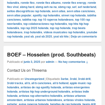
holandés
,
ronnie flex
,
ronnie flex albums
,
ronnie flex energy
,
ronnie
flex viral
,
sbmg hard
,
sbmg oeh na na
,
sbmg rap
,
sef
,
sef nederland
,
sellos discográficos rap holanda
,
sevn alias
,
sevn alias canciones
,
sevn alias popular
,
spotify rap holandés
,
street rap holanda
,
tabitha
canciones
,
tabitha rap
,
top 10 raperos holandeses
,
top 100 rap
neerlandés
,
top colaboraciones rap holandés
,
top hits hip hop
holandés
,
top rap 2025 holanda
,
top rap holanda
,
trap beats
holandeses
,
trap holandés
,
videos musicales rap holandés
,
youtube
rap holanda
,
yssi sb
,
yssi sb 2025
,
yssi sb hits
|
Deja un comentario
BOEF – Hosselen (prod. Southbeats)
Publicado el
junio 3, 2025
por
admin
—
No hay comentarios ↓
Contact Us on Threema
Publicado en
Uncategorized
|
Etiquetado
3arbe
,
3robi
,
3robi drill
,
3robi tracks
,
ali b
,
ali b canciones
,
ali b holland
,
apple music rap
holandés
,
artistas de rap spotify holanda
,
artistas emergentes
holanda
,
artistas hip hop underground holandés
,
artistas indie
holanda
,
artistas rap alternativo holandés
,
artistas urbanos
amsterdam
,
artistas urbanos holandeses
,
artistas virales holanda
,
ashafar
,
autos raperos holanda
,
batallas de rap holanda
,
beats drill