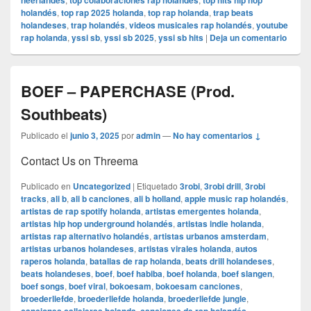
neerlandés
top colaboraciones rap holandés
top hits hip hop
holandés
,
top rap 2025 holanda
,
top rap holanda
,
trap beats
holandeses
,
trap holandés
,
videos musicales rap holandés
,
youtube
rap holanda
,
yssi sb
,
yssi sb 2025
,
yssi sb hits
|
Deja un comentario
BOEF – PAPERCHASE (Prod.
Southbeats)
Publicado el
junio 3, 2025
por
admin
—
No hay comentarios ↓
Contact Us on Threema
Publicado en
Uncategorized
|
Etiquetado
3robi
,
3robi drill
,
3robi
tracks
,
ali b
,
ali b canciones
,
ali b holland
,
apple music rap holandés
,
artistas de rap spotify holanda
,
artistas emergentes holanda
,
artistas hip hop underground holandés
,
artistas indie holanda
,
artistas rap alternativo holandés
,
artistas urbanos amsterdam
,
artistas urbanos holandeses
,
artistas virales holanda
,
autos
raperos holanda
,
batallas de rap holanda
,
beats drill holandeses
,
beats holandeses
,
boef
,
boef habiba
,
boef holanda
,
boef slangen
,
boef songs
,
boef viral
,
bokoesam
,
bokoesam canciones
,
broederliefde
,
broederliefde holanda
,
broederliefde jungle
,
,
,