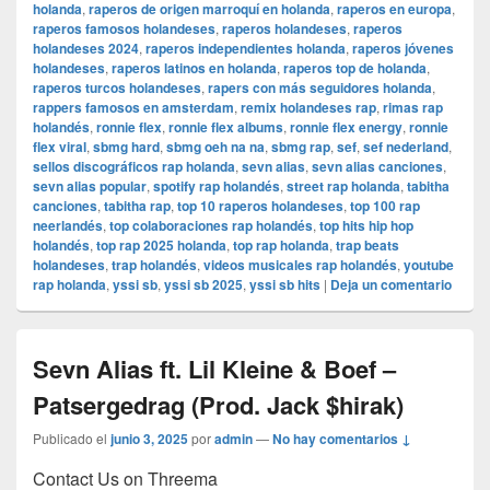
holanda
,
raperos de origen marroquí en holanda
,
raperos en europa
,
raperos famosos holandeses
,
raperos holandeses
,
raperos
holandeses 2024
,
raperos independientes holanda
,
raperos jóvenes
holandeses
,
raperos latinos en holanda
,
raperos top de holanda
,
raperos turcos holandeses
,
rapers con más seguidores holanda
,
rappers famosos en amsterdam
,
remix holandeses rap
,
rimas rap
holandés
,
ronnie flex
,
ronnie flex albums
,
ronnie flex energy
,
ronnie
flex viral
,
sbmg hard
,
sbmg oeh na na
,
sbmg rap
,
sef
,
sef nederland
,
sellos discográficos rap holanda
,
sevn alias
,
sevn alias canciones
,
sevn alias popular
,
spotify rap holandés
,
street rap holanda
,
tabitha
canciones
,
tabitha rap
,
top 10 raperos holandeses
,
top 100 rap
neerlandés
,
top colaboraciones rap holandés
,
top hits hip hop
holandés
,
top rap 2025 holanda
,
top rap holanda
,
trap beats
holandeses
,
trap holandés
,
videos musicales rap holandés
,
youtube
rap holanda
,
yssi sb
,
yssi sb 2025
,
yssi sb hits
|
Deja un comentario
Sevn Alias ft. Lil Kleine & Boef –
Patsergedrag (Prod. Jack $hirak)
Publicado el
junio 3, 2025
por
admin
—
No hay comentarios ↓
Contact Us on Threema