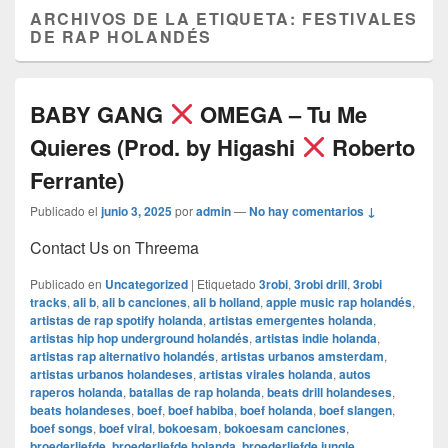
ARCHIVOS DE LA ETIQUETA:
FESTIVALES
DE RAP HOLANDÉS
BABY GANG
OMEGA – Tu Me
Quieres (Prod. by Higashi
Roberto
Ferrante)
Publicado el
junio 3, 2025
por
admin
—
No hay comentarios ↓
Contact Us on Threema
Publicado en
Uncategorized
|
Etiquetado
3robi
,
3robi drill
,
3robi
tracks
,
ali b
,
ali b canciones
,
ali b holland
,
apple music rap holandés
,
artistas de rap spotify holanda
,
artistas emergentes holanda
,
artistas hip hop underground holandés
,
artistas indie holanda
,
artistas rap alternativo holandés
,
artistas urbanos amsterdam
,
artistas urbanos holandeses
,
artistas virales holanda
,
autos
raperos holanda
,
batallas de rap holanda
,
beats drill holandeses
,
beats holandeses
,
boef
,
boef habiba
,
boef holanda
,
boef slangen
,
boef songs
,
boef viral
,
bokoesam
,
bokoesam canciones
,
broederliefde
,
broederliefde holanda
,
broederliefde jungle
,