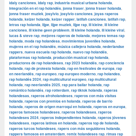
idaly canciones
,
idaly rap
,
industria musical urbana holanda
,
integración en el rap holandés
,
jonna fraser
,
jonna fraser holanda
,
jonna fraser muziek
,
josylvio
,
josylvio canciones
,
joyas raperos
holanda
,
keizer holanda
,
keizer rapper
,
latifah canciones
,
latifah rap
,
letras rap holanda
,
lijpe
,
lijpe muziek
,
lijpe rap
,
lil kleine
,
lil kleine
canciones
,
lil kleine geen probleem
,
lil kleine holanda
,
lil kleine viral
,
lucas & steve rap
,
mejores raperos de holanda
,
mejores temas rap
holanda
,
moda rap holandesa
,
movimientos juveniles holanda
,
mujeres en el rap holandés
,
música callejera holanda
,
nederlandse
rappers
,
nueva escuela rap holanda
,
nuevo rap holandés
,
plataformas rap holanda
,
producción musical rap holanda
,
productores de rap holandeses
,
rap 2023 holandés
,
rap conciencia
holanda
,
rap de protesta holanda
,
rap en festivales de europa
,
rap
en neerlandés
,
rap europeo
,
rap europeo moderno
,
rap holandes
,
rap holandés 2024
,
rap multicultural europeo
,
rap multicultural
holanda
,
rap neerlandés 2025
,
rap para bailar holanda
,
rap
romántico holandés
,
rap rotterdam
,
rap tiktok holanda
,
raperas
holandesas
,
raperos afroholandeses
,
raperos con más visitas
holanda
,
raperos con premios en holanda
,
raperos de barrio
holanda
,
raperos de origen marroquí en holanda
,
raperos en europa
,
raperos famosos holandeses
,
raperos holandeses
,
raperos
holandeses 2024
,
raperos independientes holanda
,
raperos jóvenes
holandeses
,
raperos latinos en holanda
,
raperos top de holanda
,
raperos turcos holandeses
,
rapers con más seguidores holanda
,
rappers famosos en amsterdam
,
remix holandeses rap
,
rimas rap