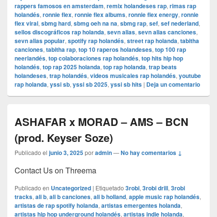
rappers famosos en amsterdam
,
remix holandeses rap
,
rimas rap
holandés
,
ronnie flex
,
ronnie flex albums
,
ronnie flex energy
,
ronnie
flex viral
,
sbmg hard
,
sbmg oeh na na
,
sbmg rap
,
sef
,
sef nederland
,
sellos discográficos rap holanda
,
sevn alias
,
sevn alias canciones
,
sevn alias popular
,
spotify rap holandés
,
street rap holanda
,
tabitha
canciones
,
tabitha rap
,
top 10 raperos holandeses
,
top 100 rap
neerlandés
,
top colaboraciones rap holandés
,
top hits hip hop
holandés
,
top rap 2025 holanda
,
top rap holanda
,
trap beats
holandeses
,
trap holandés
,
videos musicales rap holandés
,
youtube
rap holanda
,
yssi sb
,
yssi sb 2025
,
yssi sb hits
|
Deja un comentario
ASHAFAR x MORAD – AMS – BCN
(prod. Keyser Soze)
Publicado el
junio 3, 2025
por
admin
—
No hay comentarios ↓
Contact Us on Threema
Publicado en
Uncategorized
|
Etiquetado
3robi
,
3robi drill
,
3robi
tracks
,
ali b
,
ali b canciones
,
ali b holland
,
apple music rap holandés
,
artistas de rap spotify holanda
,
artistas emergentes holanda
,
artistas hip hop underground holandés
,
artistas indie holanda
,