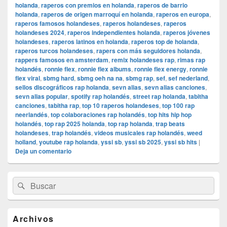
holanda
,
raperos con premios en holanda
,
raperos de barrio
holanda
,
raperos de origen marroquí en holanda
,
raperos en europa
,
raperos famosos holandeses
,
raperos holandeses
,
raperos
holandeses 2024
,
raperos independientes holanda
,
raperos jóvenes
holandeses
,
raperos latinos en holanda
,
raperos top de holanda
,
raperos turcos holandeses
,
rapers con más seguidores holanda
,
rappers famosos en amsterdam
,
remix holandeses rap
,
rimas rap
holandés
,
ronnie flex
,
ronnie flex albums
,
ronnie flex energy
,
ronnie
flex viral
,
sbmg hard
,
sbmg oeh na na
,
sbmg rap
,
sef
,
sef nederland
,
sellos discográficos rap holanda
,
sevn alias
,
sevn alias canciones
,
sevn alias popular
,
spotify rap holandés
,
street rap holanda
,
tabitha
canciones
,
tabitha rap
,
top 10 raperos holandeses
,
top 100 rap
neerlandés
,
top colaboraciones rap holandés
,
top hits hip hop
holandés
,
top rap 2025 holanda
,
top rap holanda
,
trap beats
holandeses
,
trap holandés
,
videos musicales rap holandés
,
weed
holland
,
youtube rap holanda
,
yssi sb
,
yssi sb 2025
,
yssi sb hits
|
Deja un comentario
El
Buscar
Buscar
área
por:
de
widget
barra
Archivos
lateral