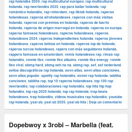
rap holandés 2024
,
rap multicultural europeo
,
rap multicultural
holanda
,
rap neerlandés 2025
,
rap para bailar holanda
,
rap
romántico holandés
,
rap rotterdam
,
rap tiktok holanda
,
raperas
holandesas
,
raperos afroholandeses
,
raperos con más visitas
holanda
,
raperos con premios en holanda
,
raperos de barrio
holanda
,
raperos de origen marroquí en holanda
,
raperos en europa
,
raperos famosos holandeses
,
raperos holandeses
,
raperos
holandeses 2024
,
raperos independientes holanda
,
raperos jóvenes
holandeses
,
raperos latinos en holanda
,
raperos top de holanda
,
raperos turcos holandeses
,
rapers con más seguidores holanda
,
rappers famosos en amsterdam
,
remix holandeses rap
,
rimas rap
holandés
,
ronnie flex
,
ronnie flex albums
,
ronnie flex energy
,
ronnie
flex viral
,
sbmg hard
,
sbmg oeh na na
,
sbmg rap
,
sef
,
sef nederland
,
sellos discográficos rap holanda
,
sevn alias
,
sevn alias canciones
,
sevn alias popular
,
spotify rap holandés
,
street rap holanda
,
tabitha
canciones
,
tabitha rap
,
top 10 raperos holandeses
,
top 100 rap
neerlandés
,
top colaboraciones rap holandés
,
top hits hip hop
holandés
,
top rap 2025 holanda
,
top rap holanda
,
trap beats
holandeses
,
trap holandés
,
videos musicales rap holandés
,
youtube
rap holanda
,
yssi sb
,
yssi sb 2025
,
yssi sb hits
|
Deja un comentario
Dopebwoy x 3robi – Marbella (feat.