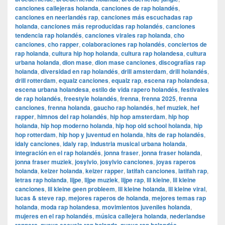
canciones callejeras holanda
,
canciones de rap holandés
,
canciones en neerlandés rap
,
canciones más escuchadas rap
holanda
,
canciones más reproducidas rap holandés
,
canciones
tendencia rap holandés
,
canciones virales rap holanda
,
cho
canciones
,
cho rapper
,
colaboraciones rap holandés
,
conciertos de
rap holanda
,
cultura hip hop holanda
,
cultura rap holandesa
,
cultura
urbana holanda
,
dion mase
,
dion mase canciones
,
discografías rap
holanda
,
diversidad en rap holandés
,
drill amsterdam
,
drill holandés
,
drill rotterdam
,
equalz canciones
,
equalz rap
,
escena rap holandesa
,
escena urbana holandesa
,
estilo de vida rapero holandés
,
festivales
de rap holandés
,
freestyle holandés
,
frenna
,
frenna 2025
,
frenna
canciones
,
frenna holanda
,
gaucho rap holandés
,
hef muziek
,
hef
rapper
,
himnos del rap holandés
,
hip hop amsterdam
,
hip hop
holanda
,
hip hop moderno holanda
,
hip hop old school holanda
,
hip
hop rotterdam
,
hip hop y juventud en holanda
,
hits de rap holandés
,
idaly canciones
,
idaly rap
,
industria musical urbana holanda
,
integración en el rap holandés
,
jonna fraser
,
jonna fraser holanda
,
jonna fraser muziek
,
josylvio
,
josylvio canciones
,
joyas raperos
holanda
,
keizer holanda
,
keizer rapper
,
latifah canciones
,
latifah rap
,
letras rap holanda
,
lijpe
,
lijpe muziek
,
lijpe rap
,
lil kleine
,
lil kleine
canciones
,
lil kleine geen probleem
,
lil kleine holanda
,
lil kleine viral
,
lucas & steve rap
,
mejores raperos de holanda
,
mejores temas rap
holanda
,
moda rap holandesa
,
movimientos juveniles holanda
,
mujeres en el rap holandés
,
música callejera holanda
,
nederlandse
,
,
,