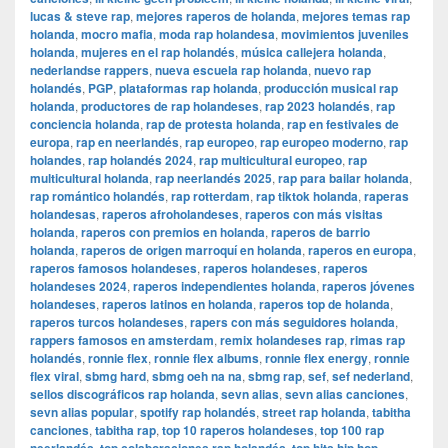
lucas & steve rap
,
mejores raperos de holanda
,
mejores temas rap
holanda
,
mocro mafia
,
moda rap holandesa
,
movimientos juveniles
holanda
,
mujeres en el rap holandés
,
música callejera holanda
,
nederlandse rappers
,
nueva escuela rap holanda
,
nuevo rap
holandés
,
PGP
,
plataformas rap holanda
,
producción musical rap
holanda
,
productores de rap holandeses
,
rap 2023 holandés
,
rap
conciencia holanda
,
rap de protesta holanda
,
rap en festivales de
europa
,
rap en neerlandés
,
rap europeo
,
rap europeo moderno
,
rap
holandes
,
rap holandés 2024
,
rap multicultural europeo
,
rap
multicultural holanda
,
rap neerlandés 2025
,
rap para bailar holanda
,
rap romántico holandés
,
rap rotterdam
,
rap tiktok holanda
,
raperas
holandesas
,
raperos afroholandeses
,
raperos con más visitas
holanda
,
raperos con premios en holanda
,
raperos de barrio
holanda
,
raperos de origen marroquí en holanda
,
raperos en europa
,
raperos famosos holandeses
,
raperos holandeses
,
raperos
holandeses 2024
,
raperos independientes holanda
,
raperos jóvenes
holandeses
,
raperos latinos en holanda
,
raperos top de holanda
,
raperos turcos holandeses
,
rapers con más seguidores holanda
,
rappers famosos en amsterdam
,
remix holandeses rap
,
rimas rap
holandés
,
ronnie flex
,
ronnie flex albums
,
ronnie flex energy
,
ronnie
flex viral
,
sbmg hard
,
sbmg oeh na na
,
sbmg rap
,
sef
,
sef nederland
,
sellos discográficos rap holanda
,
sevn alias
,
sevn alias canciones
,
sevn alias popular
,
spotify rap holandés
,
street rap holanda
,
tabitha
canciones
,
tabitha rap
,
top 10 raperos holandeses
,
top 100 rap
,
,