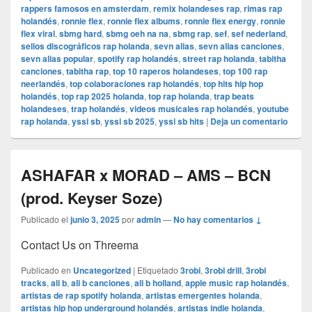
rappers famosos en amsterdam
,
remix holandeses rap
,
rimas rap
holandés
,
ronnie flex
,
ronnie flex albums
,
ronnie flex energy
,
ronnie
flex viral
,
sbmg hard
,
sbmg oeh na na
,
sbmg rap
,
sef
,
sef nederland
,
sellos discográficos rap holanda
,
sevn alias
,
sevn alias canciones
,
sevn alias popular
,
spotify rap holandés
,
street rap holanda
,
tabitha
canciones
,
tabitha rap
,
top 10 raperos holandeses
,
top 100 rap
neerlandés
,
top colaboraciones rap holandés
,
top hits hip hop
holandés
,
top rap 2025 holanda
,
top rap holanda
,
trap beats
holandeses
,
trap holandés
,
videos musicales rap holandés
,
youtube
rap holanda
,
yssi sb
,
yssi sb 2025
,
yssi sb hits
|
Deja un comentario
ASHAFAR x MORAD – AMS – BCN
(prod. Keyser Soze)
Publicado el
junio 3, 2025
por
admin
—
No hay comentarios ↓
Contact Us on Threema
Publicado en
Uncategorized
|
Etiquetado
3robi
,
3robi drill
,
3robi
tracks
,
ali b
,
ali b canciones
,
ali b holland
,
apple music rap holandés
,
artistas de rap spotify holanda
,
artistas emergentes holanda
,
artistas hip hop underground holandés
,
artistas indie holanda
,