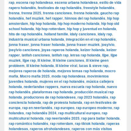
rap
,
escena rap holandesa
,
escena urbana holandesa
,
estilo de vida
rapero holandés
,
festivales de rap holandés
,
freestyle holandés
,
frenna
,
frenna 2025
,
frenna canciones
,
frenna holanda
,
gaucho rap
holandés
,
hef muziek
,
hef rapper
,
himnos del rap holandés
,
hip hop
amsterdam
,
hip hop holanda
,
hip hop moderno holanda
,
hip hop old
school holanda
,
hip hop rotterdam
,
hip hop y juventud en holanda
,
hits de rap holandés
,
holland familie
,
idaly canciones
,
idaly rap
,
industria musical urbana holanda
,
integración en el rap holandés
,
jonna fraser
,
jonna fraser holanda
,
jonna fraser muziek
,
josylvio
,
josylvio canciones
,
joyas raperos holanda
,
keizer holanda
,
keizer
rapper
,
latifah canciones
,
latifah rap
,
letras rap holanda
,
lijpe
,
lijpe
muziek
,
lijpe rap
,
lil kleine
,
lil kleine canciones
,
lil kleine geen
probleem
,
lil kleine holanda
,
lil kleine viral
,
lucas & steve rap
,
mejores raperos de holanda
,
mejores temas rap holanda
,
mocro
mafia
,
Mocro mafia 2025
,
moda rap holandesa
,
movimientos
juveniles holanda
,
mujeres en el rap holandés
,
música callejera
holanda
,
nederlandse rappers
,
nueva escuela rap holanda
,
nuevo
rap holandés
,
plataformas rap holanda
,
producción musical rap
holanda
,
productores de rap holandeses
,
rap 2023 holandés
,
rap
conciencia holanda
,
rap de protesta holanda
,
rap en festivales de
europa
,
rap en neerlandés
,
rap europeo
,
rap europeo moderno
,
rap
holandes
,
rap holandés 2024
,
rap multicultural europeo
,
rap
multicultural holanda
,
rap neerlandés 2025
,
rap para bailar holanda
,
rap romántico holandés
,
rap rotterdam
,
rap tiktok holanda
,
raperas
holandesas
,
raperos afroholandeses
,
raperos con más visitas