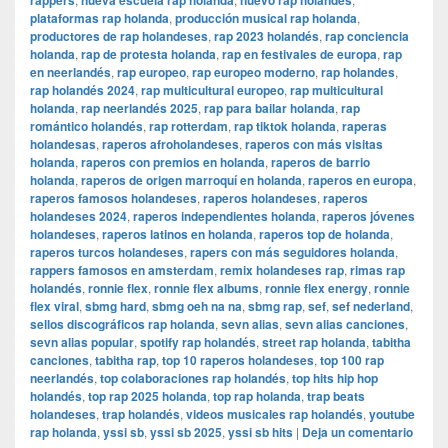
rappers
nueva escuela rap holanda
nuevo rap holandés
plataformas rap holanda
,
producción musical rap holanda
,
productores de rap holandeses
,
rap 2023 holandés
,
rap conciencia
holanda
,
rap de protesta holanda
,
rap en festivales de europa
,
rap
en neerlandés
,
rap europeo
,
rap europeo moderno
,
rap holandes
,
rap holandés 2024
,
rap multicultural europeo
,
rap multicultural
holanda
,
rap neerlandés 2025
,
rap para bailar holanda
,
rap
romántico holandés
,
rap rotterdam
,
rap tiktok holanda
,
raperas
holandesas
,
raperos afroholandeses
,
raperos con más visitas
holanda
,
raperos con premios en holanda
,
raperos de barrio
holanda
,
raperos de origen marroquí en holanda
,
raperos en europa
,
raperos famosos holandeses
,
raperos holandeses
,
raperos
holandeses 2024
,
raperos independientes holanda
,
raperos jóvenes
holandeses
,
raperos latinos en holanda
,
raperos top de holanda
,
raperos turcos holandeses
,
rapers con más seguidores holanda
,
rappers famosos en amsterdam
,
remix holandeses rap
,
rimas rap
holandés
,
ronnie flex
,
ronnie flex albums
,
ronnie flex energy
,
ronnie
flex viral
,
sbmg hard
,
sbmg oeh na na
,
sbmg rap
,
sef
,
sef nederland
,
sellos discográficos rap holanda
,
sevn alias
,
sevn alias canciones
,
sevn alias popular
,
spotify rap holandés
,
street rap holanda
,
tabitha
canciones
,
tabitha rap
,
top 10 raperos holandeses
,
top 100 rap
neerlandés
,
top colaboraciones rap holandés
,
top hits hip hop
holandés
,
top rap 2025 holanda
,
top rap holanda
,
trap beats
holandeses
,
trap holandés
,
videos musicales rap holandés
,
youtube
rap holanda
,
yssi sb
,
yssi sb 2025
,
yssi sb hits
|
Deja un comentario