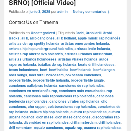
SRNO) [Official Video]
Publicado el
junio 3, 2025
por
admin
—
No hay comentarios ↓
Contact Us on Threema
Publicado en
Uncategorized
|
Etiquetado
3robi
,
3robi drill
,
3robi
tracks
,
ali b
,
ali b canciones
,
ali b holland
,
apple music rap holandés
,
artistas de rap spotify holanda
,
artistas emergentes holanda
,
artistas hip hop underground holandés
,
artistas indie holanda
,
artistas rap alternativo holandés
,
artistas urbanos amsterdam
,
artistas urbanos holandeses
,
artistas virales holanda
,
autos
raperos holanda
,
batallas de rap holanda
,
beats drill holandeses
,
beats holandeses
,
boef
,
boef habiba
,
boef holanda
,
boef slangen
,
boef songs
,
boef viral
,
bokoesam
,
bokoesam canciones
,
broederliefde
,
broederliefde holanda
,
broederliefde jungle
,
canciones callejeras holanda
,
canciones de rap holandés
,
canciones en neerlandés rap
,
canciones más escuchadas rap
holanda
,
canciones más reproducidas rap holandés
,
canciones
tendencia rap holandés
,
canciones virales rap holanda
,
cho
canciones
,
cho rapper
,
colaboraciones rap holandés
,
conciertos de
rap holanda
,
cultura hip hop holanda
,
cultura rap holandesa
,
cultura
urbana holanda
,
dion mase
,
dion mase canciones
,
discografías rap
holanda
,
diversidad en rap holandés
,
drill amsterdam
,
drill holandés
,
drill rotterdam
,
equalz canciones
,
equalz rap
,
escena rap holandesa
,