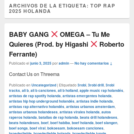
ARCHIVOS DE LA ETIQUETA:
TOP RAP
2025 HOLANDA
BABY GANG
OMEGA – Tu Me
Quieres (Prod. by Higashi
Roberto
Ferrante)
Publicado el
junio 3, 2025
por
admin
—
No hay comentarios ↓
Contact Us on Threema
Publicado en
Uncategorized
|
Etiquetado
3robi
,
3robi drill
,
3robi
tracks
,
ali b
,
ali b canciones
,
ali b holland
,
apple music rap holandés
,
artistas de rap spotify holanda
,
artistas emergentes holanda
,
artistas hip hop underground holandés
,
artistas indie holanda
,
artistas rap alternativo holandés
,
artistas urbanos amsterdam
,
artistas urbanos holandeses
,
artistas virales holanda
,
autos
raperos holanda
,
batallas de rap holanda
,
beats drill holandeses
,
beats holandeses
,
boef
,
boef habiba
,
boef holanda
,
boef slangen
,
boef songs
,
boef viral
,
bokoesam
,
bokoesam canciones
,
broederliefde
,
broederliefde holanda
,
broederliefde jungle
,