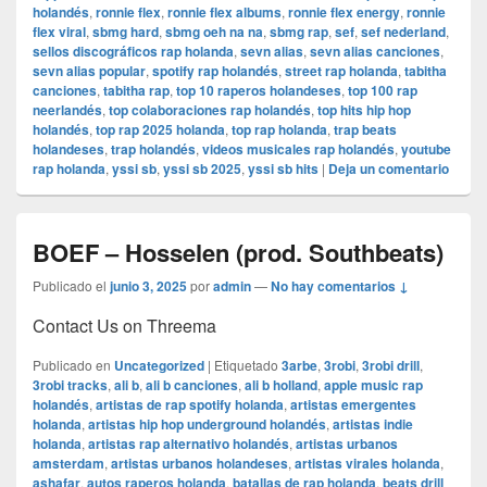
holandés
,
ronnie flex
,
ronnie flex albums
,
ronnie flex energy
,
ronnie
flex viral
,
sbmg hard
,
sbmg oeh na na
,
sbmg rap
,
sef
,
sef nederland
,
sellos discográficos rap holanda
,
sevn alias
,
sevn alias canciones
,
sevn alias popular
,
spotify rap holandés
,
street rap holanda
,
tabitha
canciones
,
tabitha rap
,
top 10 raperos holandeses
,
top 100 rap
neerlandés
,
top colaboraciones rap holandés
,
top hits hip hop
holandés
,
top rap 2025 holanda
,
top rap holanda
,
trap beats
holandeses
,
trap holandés
,
videos musicales rap holandés
,
youtube
rap holanda
,
yssi sb
,
yssi sb 2025
,
yssi sb hits
|
Deja un comentario
BOEF – Hosselen (prod. Southbeats)
Publicado el
junio 3, 2025
por
admin
—
No hay comentarios ↓
Contact Us on Threema
Publicado en
Uncategorized
|
Etiquetado
3arbe
,
3robi
,
3robi drill
,
3robi tracks
,
ali b
,
ali b canciones
,
ali b holland
,
apple music rap
holandés
,
artistas de rap spotify holanda
,
artistas emergentes
holanda
,
artistas hip hop underground holandés
,
artistas indie
holanda
,
artistas rap alternativo holandés
,
artistas urbanos
amsterdam
,
artistas urbanos holandeses
,
artistas virales holanda
,
ashafar
,
autos raperos holanda
,
batallas de rap holanda
,
beats drill