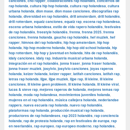
canciones
,
cho rapper
,
colaboraciones rap holandés
,
conciertos de
rap holanda
,
cultura hip hop holanda
,
cultura rap holandesa
,
cultura
urbana holanda
,
dion mase
,
dion mase canciones
,
discografías rap
holanda
,
diversidad en rap holandés
,
drill amsterdam
,
drill holandés
,
drill rotterdam
,
equalz canciones
,
equalz rap
,
escena rap holandesa
,
escena urbana holandesa
,
estilo de vida rapero holandés
,
festivales
de rap holandés
,
freestyle holandés
,
frenna
,
frenna 2025
,
frenna
canciones
,
frenna holanda
,
gaucho rap holandés
,
hef muziek
,
hef
rapper
,
himnos del rap holandés
,
hip hop amsterdam
,
hip hop
holanda
,
hip hop moderno holanda
,
hip hop old school holanda
,
hip
hop rotterdam
,
hip hop y juventud en holanda
,
hits de rap holandés
,
idaly canciones
,
idaly rap
,
industria musical urbana holanda
,
integración en el rap holandés
,
jonna fraser
,
jonna fraser holanda
,
jonna fraser muziek
,
josylvio
,
josylvio canciones
,
joyas raperos
holanda
,
keizer holanda
,
keizer rapper
,
latifah canciones
,
latifah rap
,
letras rap holanda
,
lijpe
,
lijpe muziek
,
lijpe rap
,
lil kleine
,
lil kleine
canciones
,
lil kleine geen probleem
,
lil kleine holanda
,
lil kleine viral
,
lucas & steve rap
,
mejores raperos de holanda
,
mejores temas rap
holanda
,
moda rap holandesa
,
movimientos juveniles holanda
,
mujeres en el rap holandés
,
música callejera holanda
,
nederlandse
rappers
,
nueva escuela rap holanda
,
nuevo rap holandés
,
plataformas rap holanda
,
producción musical rap holanda
,
productores de rap holandeses
,
rap 2023 holandés
,
rap conciencia
holanda
,
rap de protesta holanda
,
rap en festivales de europa
,
rap
en neerlandés
,
rap europeo
,
rap europeo moderno
,
rap holandes
,