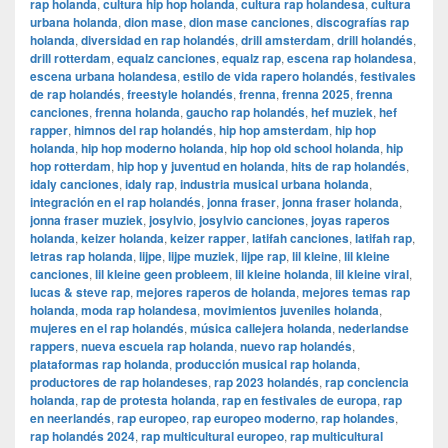
rap holanda
,
cultura hip hop holanda
,
cultura rap holandesa
,
cultura
urbana holanda
,
dion mase
,
dion mase canciones
,
discografías rap
holanda
,
diversidad en rap holandés
,
drill amsterdam
,
drill holandés
,
drill rotterdam
,
equalz canciones
,
equalz rap
,
escena rap holandesa
,
escena urbana holandesa
,
estilo de vida rapero holandés
,
festivales
de rap holandés
,
freestyle holandés
,
frenna
,
frenna 2025
,
frenna
canciones
,
frenna holanda
,
gaucho rap holandés
,
hef muziek
,
hef
rapper
,
himnos del rap holandés
,
hip hop amsterdam
,
hip hop
holanda
,
hip hop moderno holanda
,
hip hop old school holanda
,
hip
hop rotterdam
,
hip hop y juventud en holanda
,
hits de rap holandés
,
idaly canciones
,
idaly rap
,
industria musical urbana holanda
,
integración en el rap holandés
,
jonna fraser
,
jonna fraser holanda
,
jonna fraser muziek
,
josylvio
,
josylvio canciones
,
joyas raperos
holanda
,
keizer holanda
,
keizer rapper
,
latifah canciones
,
latifah rap
,
letras rap holanda
,
lijpe
,
lijpe muziek
,
lijpe rap
,
lil kleine
,
lil kleine
canciones
,
lil kleine geen probleem
,
lil kleine holanda
,
lil kleine viral
,
lucas & steve rap
,
mejores raperos de holanda
,
mejores temas rap
holanda
,
moda rap holandesa
,
movimientos juveniles holanda
,
mujeres en el rap holandés
,
música callejera holanda
,
nederlandse
rappers
,
nueva escuela rap holanda
,
nuevo rap holandés
,
plataformas rap holanda
,
producción musical rap holanda
,
productores de rap holandeses
,
rap 2023 holandés
,
rap conciencia
holanda
,
rap de protesta holanda
,
rap en festivales de europa
,
rap
en neerlandés
,
rap europeo
,
rap europeo moderno
,
rap holandes
,
rap holandés 2024
,
rap multicultural europeo
,
rap multicultural