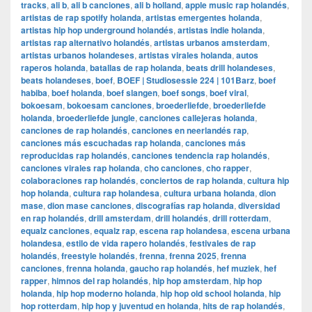
tracks
,
ali b
,
ali b canciones
,
ali b holland
,
apple music rap holandés
,
artistas de rap spotify holanda
,
artistas emergentes holanda
,
artistas hip hop underground holandés
,
artistas indie holanda
,
artistas rap alternativo holandés
,
artistas urbanos amsterdam
,
artistas urbanos holandeses
,
artistas virales holanda
,
autos
raperos holanda
,
batallas de rap holanda
,
beats drill holandeses
,
beats holandeses
,
boef
,
BOEF | Studiosessie 224 | 101Barz
,
boef
habiba
,
boef holanda
,
boef slangen
,
boef songs
,
boef viral
,
bokoesam
,
bokoesam canciones
,
broederliefde
,
broederliefde
holanda
,
broederliefde jungle
,
canciones callejeras holanda
,
canciones de rap holandés
,
canciones en neerlandés rap
,
canciones más escuchadas rap holanda
,
canciones más
reproducidas rap holandés
,
canciones tendencia rap holandés
,
canciones virales rap holanda
,
cho canciones
,
cho rapper
,
colaboraciones rap holandés
,
conciertos de rap holanda
,
cultura hip
hop holanda
,
cultura rap holandesa
,
cultura urbana holanda
,
dion
mase
,
dion mase canciones
,
discografías rap holanda
,
diversidad
en rap holandés
,
drill amsterdam
,
drill holandés
,
drill rotterdam
,
equalz canciones
,
equalz rap
,
escena rap holandesa
,
escena urbana
holandesa
,
estilo de vida rapero holandés
,
festivales de rap
holandés
,
freestyle holandés
,
frenna
,
frenna 2025
,
frenna
canciones
,
frenna holanda
,
gaucho rap holandés
,
hef muziek
,
hef
rapper
,
himnos del rap holandés
,
hip hop amsterdam
,
hip hop
holanda
,
hip hop moderno holanda
,
hip hop old school holanda
,
hip
hop rotterdam
,
hip hop y juventud en holanda
,
hits de rap holandés
,