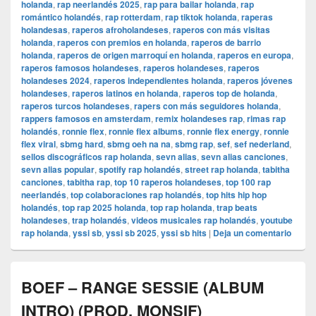
holanda
,
rap neerlandés 2025
,
rap para bailar holanda
,
rap
romántico holandés
,
rap rotterdam
,
rap tiktok holanda
,
raperas
holandesas
,
raperos afroholandeses
,
raperos con más visitas
holanda
,
raperos con premios en holanda
,
raperos de barrio
holanda
,
raperos de origen marroquí en holanda
,
raperos en europa
,
raperos famosos holandeses
,
raperos holandeses
,
raperos
holandeses 2024
,
raperos independientes holanda
,
raperos jóvenes
holandeses
,
raperos latinos en holanda
,
raperos top de holanda
,
raperos turcos holandeses
,
rapers con más seguidores holanda
,
rappers famosos en amsterdam
,
remix holandeses rap
,
rimas rap
holandés
,
ronnie flex
,
ronnie flex albums
,
ronnie flex energy
,
ronnie
flex viral
,
sbmg hard
,
sbmg oeh na na
,
sbmg rap
,
sef
,
sef nederland
,
sellos discográficos rap holanda
,
sevn alias
,
sevn alias canciones
,
sevn alias popular
,
spotify rap holandés
,
street rap holanda
,
tabitha
canciones
,
tabitha rap
,
top 10 raperos holandeses
,
top 100 rap
neerlandés
,
top colaboraciones rap holandés
,
top hits hip hop
holandés
,
top rap 2025 holanda
,
top rap holanda
,
trap beats
holandeses
,
trap holandés
,
videos musicales rap holandés
,
youtube
rap holanda
,
yssi sb
,
yssi sb 2025
,
yssi sb hits
|
Deja un comentario
BOEF – RANGE SESSIE (ALBUM
INTRO) (PROD. MONSIF)