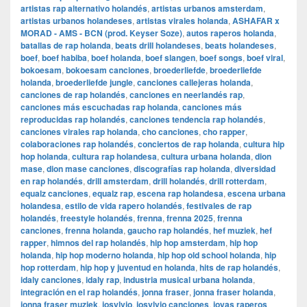
artistas rap alternativo holandés
,
artistas urbanos amsterdam
,
artistas urbanos holandeses
,
artistas virales holanda
,
ASHAFAR x
MORAD - AMS - BCN (prod. Keyser Soze)
,
autos raperos holanda
,
batallas de rap holanda
,
beats drill holandeses
,
beats holandeses
,
boef
,
boef habiba
,
boef holanda
,
boef slangen
,
boef songs
,
boef viral
,
bokoesam
,
bokoesam canciones
,
broederliefde
,
broederliefde
holanda
,
broederliefde jungle
,
canciones callejeras holanda
,
canciones de rap holandés
,
canciones en neerlandés rap
,
canciones más escuchadas rap holanda
,
canciones más
reproducidas rap holandés
,
canciones tendencia rap holandés
,
canciones virales rap holanda
,
cho canciones
,
cho rapper
,
colaboraciones rap holandés
,
conciertos de rap holanda
,
cultura hip
hop holanda
,
cultura rap holandesa
,
cultura urbana holanda
,
dion
mase
,
dion mase canciones
,
discografías rap holanda
,
diversidad
en rap holandés
,
drill amsterdam
,
drill holandés
,
drill rotterdam
,
equalz canciones
,
equalz rap
,
escena rap holandesa
,
escena urbana
holandesa
,
estilo de vida rapero holandés
,
festivales de rap
holandés
,
freestyle holandés
,
frenna
,
frenna 2025
,
frenna
canciones
,
frenna holanda
,
gaucho rap holandés
,
hef muziek
,
hef
rapper
,
himnos del rap holandés
,
hip hop amsterdam
,
hip hop
holanda
,
hip hop moderno holanda
,
hip hop old school holanda
,
hip
hop rotterdam
,
hip hop y juventud en holanda
,
hits de rap holandés
,
idaly canciones
,
idaly rap
,
industria musical urbana holanda
,
integración en el rap holandés
,
jonna fraser
,
jonna fraser holanda
,
jonna fraser muziek
,
josylvio
,
josylvio canciones
,
joyas raperos