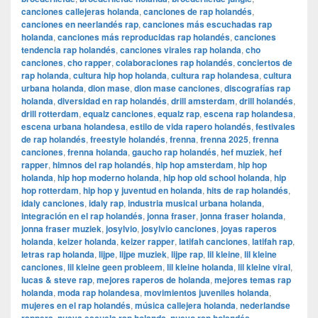
canciones callejeras holanda
,
canciones de rap holandés
,
canciones en neerlandés rap
,
canciones más escuchadas rap
holanda
,
canciones más reproducidas rap holandés
,
canciones
tendencia rap holandés
,
canciones virales rap holanda
,
cho
canciones
,
cho rapper
,
colaboraciones rap holandés
,
conciertos de
rap holanda
,
cultura hip hop holanda
,
cultura rap holandesa
,
cultura
urbana holanda
,
dion mase
,
dion mase canciones
,
discografías rap
holanda
,
diversidad en rap holandés
,
drill amsterdam
,
drill holandés
,
drill rotterdam
,
equalz canciones
,
equalz rap
,
escena rap holandesa
,
escena urbana holandesa
,
estilo de vida rapero holandés
,
festivales
de rap holandés
,
freestyle holandés
,
frenna
,
frenna 2025
,
frenna
canciones
,
frenna holanda
,
gaucho rap holandés
,
hef muziek
,
hef
rapper
,
himnos del rap holandés
,
hip hop amsterdam
,
hip hop
holanda
,
hip hop moderno holanda
,
hip hop old school holanda
,
hip
hop rotterdam
,
hip hop y juventud en holanda
,
hits de rap holandés
,
idaly canciones
,
idaly rap
,
industria musical urbana holanda
,
integración en el rap holandés
,
jonna fraser
,
jonna fraser holanda
,
jonna fraser muziek
,
josylvio
,
josylvio canciones
,
joyas raperos
holanda
,
keizer holanda
,
keizer rapper
,
latifah canciones
,
latifah rap
,
letras rap holanda
,
lijpe
,
lijpe muziek
,
lijpe rap
,
lil kleine
,
lil kleine
canciones
,
lil kleine geen probleem
,
lil kleine holanda
,
lil kleine viral
,
lucas & steve rap
,
mejores raperos de holanda
,
mejores temas rap
holanda
,
moda rap holandesa
,
movimientos juveniles holanda
,
mujeres en el rap holandés
,
música callejera holanda
,
nederlandse
,
,
,