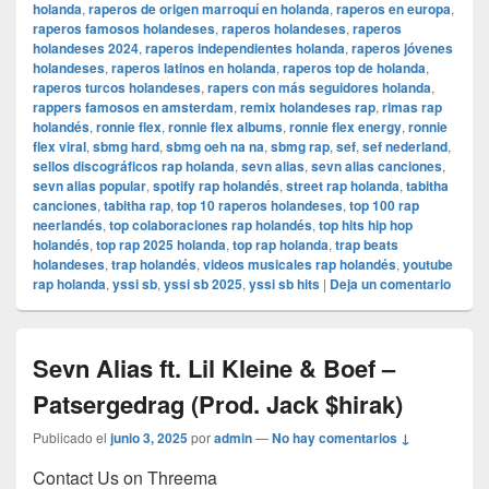
holanda
,
raperos de origen marroquí en holanda
,
raperos en europa
,
raperos famosos holandeses
,
raperos holandeses
,
raperos
holandeses 2024
,
raperos independientes holanda
,
raperos jóvenes
holandeses
,
raperos latinos en holanda
,
raperos top de holanda
,
raperos turcos holandeses
,
rapers con más seguidores holanda
,
rappers famosos en amsterdam
,
remix holandeses rap
,
rimas rap
holandés
,
ronnie flex
,
ronnie flex albums
,
ronnie flex energy
,
ronnie
flex viral
,
sbmg hard
,
sbmg oeh na na
,
sbmg rap
,
sef
,
sef nederland
,
sellos discográficos rap holanda
,
sevn alias
,
sevn alias canciones
,
sevn alias popular
,
spotify rap holandés
,
street rap holanda
,
tabitha
canciones
,
tabitha rap
,
top 10 raperos holandeses
,
top 100 rap
neerlandés
,
top colaboraciones rap holandés
,
top hits hip hop
holandés
,
top rap 2025 holanda
,
top rap holanda
,
trap beats
holandeses
,
trap holandés
,
videos musicales rap holandés
,
youtube
rap holanda
,
yssi sb
,
yssi sb 2025
,
yssi sb hits
|
Deja un comentario
Sevn Alias ft. Lil Kleine & Boef –
Patsergedrag (Prod. Jack $hirak)
Publicado el
junio 3, 2025
por
admin
—
No hay comentarios ↓
Contact Us on Threema