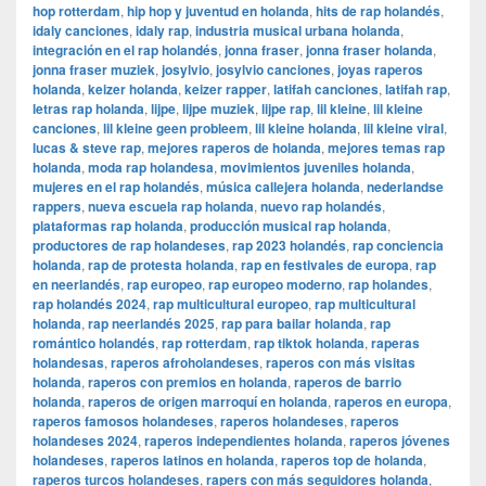
hop rotterdam
,
hip hop y juventud en holanda
,
hits de rap holandés
,
idaly canciones
,
idaly rap
,
industria musical urbana holanda
,
integración en el rap holandés
,
jonna fraser
,
jonna fraser holanda
,
jonna fraser muziek
,
josylvio
,
josylvio canciones
,
joyas raperos
holanda
,
keizer holanda
,
keizer rapper
,
latifah canciones
,
latifah rap
,
letras rap holanda
,
lijpe
,
lijpe muziek
,
lijpe rap
,
lil kleine
,
lil kleine
canciones
,
lil kleine geen probleem
,
lil kleine holanda
,
lil kleine viral
,
lucas & steve rap
,
mejores raperos de holanda
,
mejores temas rap
holanda
,
moda rap holandesa
,
movimientos juveniles holanda
,
mujeres en el rap holandés
,
música callejera holanda
,
nederlandse
rappers
,
nueva escuela rap holanda
,
nuevo rap holandés
,
plataformas rap holanda
,
producción musical rap holanda
,
productores de rap holandeses
,
rap 2023 holandés
,
rap conciencia
holanda
,
rap de protesta holanda
,
rap en festivales de europa
,
rap
en neerlandés
,
rap europeo
,
rap europeo moderno
,
rap holandes
,
rap holandés 2024
,
rap multicultural europeo
,
rap multicultural
holanda
,
rap neerlandés 2025
,
rap para bailar holanda
,
rap
romántico holandés
,
rap rotterdam
,
rap tiktok holanda
,
raperas
holandesas
,
raperos afroholandeses
,
raperos con más visitas
holanda
,
raperos con premios en holanda
,
raperos de barrio
holanda
,
raperos de origen marroquí en holanda
,
raperos en europa
,
raperos famosos holandeses
,
raperos holandeses
,
raperos
holandeses 2024
,
raperos independientes holanda
,
raperos jóvenes
holandeses
,
raperos latinos en holanda
,
raperos top de holanda
,
raperos turcos holandeses
,
rapers con más seguidores holanda
,