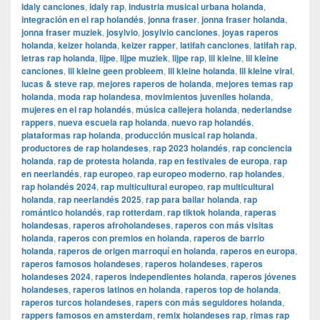
idaly canciones
,
idaly rap
,
industria musical urbana holanda
,
integración en el rap holandés
,
jonna fraser
,
jonna fraser holanda
,
jonna fraser muziek
,
josylvio
,
josylvio canciones
,
joyas raperos
holanda
,
keizer holanda
,
keizer rapper
,
latifah canciones
,
latifah rap
,
letras rap holanda
,
lijpe
,
lijpe muziek
,
lijpe rap
,
lil kleine
,
lil kleine
canciones
,
lil kleine geen probleem
,
lil kleine holanda
,
lil kleine viral
,
lucas & steve rap
,
mejores raperos de holanda
,
mejores temas rap
holanda
,
moda rap holandesa
,
movimientos juveniles holanda
,
mujeres en el rap holandés
,
música callejera holanda
,
nederlandse
rappers
,
nueva escuela rap holanda
,
nuevo rap holandés
,
plataformas rap holanda
,
producción musical rap holanda
,
productores de rap holandeses
,
rap 2023 holandés
,
rap conciencia
holanda
,
rap de protesta holanda
,
rap en festivales de europa
,
rap
en neerlandés
,
rap europeo
,
rap europeo moderno
,
rap holandes
,
rap holandés 2024
,
rap multicultural europeo
,
rap multicultural
holanda
,
rap neerlandés 2025
,
rap para bailar holanda
,
rap
romántico holandés
,
rap rotterdam
,
rap tiktok holanda
,
raperas
holandesas
,
raperos afroholandeses
,
raperos con más visitas
holanda
,
raperos con premios en holanda
,
raperos de barrio
holanda
,
raperos de origen marroquí en holanda
,
raperos en europa
,
raperos famosos holandeses
,
raperos holandeses
,
raperos
holandeses 2024
,
raperos independientes holanda
,
raperos jóvenes
holandeses
,
raperos latinos en holanda
,
raperos top de holanda
,
raperos turcos holandeses
,
rapers con más seguidores holanda
,
rappers famosos en amsterdam
,
remix holandeses rap
,
rimas rap