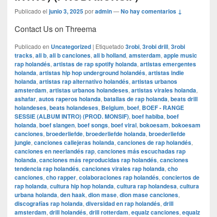
Publicado el
junio 3, 2025
por
admin
—
No hay comentarios ↓
Contact Us on Threema
Publicado en
Uncategorized
|
Etiquetado
3robi
,
3robi drill
,
3robi
tracks
,
ali b
,
ali b canciones
,
ali b holland
,
amsterdam
,
apple music
rap holandés
,
artistas de rap spotify holanda
,
artistas emergentes
holanda
,
artistas hip hop underground holandés
,
artistas indie
holanda
,
artistas rap alternativo holandés
,
artistas urbanos
amsterdam
,
artistas urbanos holandeses
,
artistas virales holanda
,
ashafar
,
autos raperos holanda
,
batallas de rap holanda
,
beats drill
holandeses
,
beats holandeses
,
Belgium
,
boef
,
BOEF - RANGE
SESSIE (ALBUM INTRO) (PROD. MONSIF)
,
boef habiba
,
boef
holanda
,
boef slangen
,
boef songs
,
boef viral
,
bokoesam
,
bokoesam
canciones
,
broederliefde
,
broederliefde holanda
,
broederliefde
jungle
,
canciones callejeras holanda
,
canciones de rap holandés
,
canciones en neerlandés rap
,
canciones más escuchadas rap
holanda
,
canciones más reproducidas rap holandés
,
canciones
tendencia rap holandés
,
canciones virales rap holanda
,
cho
canciones
,
cho rapper
,
colaboraciones rap holandés
,
conciertos de
rap holanda
,
cultura hip hop holanda
,
cultura rap holandesa
,
cultura
urbana holanda
,
den haak
,
dion mase
,
dion mase canciones
,
discografías rap holanda
,
diversidad en rap holandés
,
drill
amsterdam
,
drill holandés
,
drill rotterdam
,
equalz canciones
,
equalz