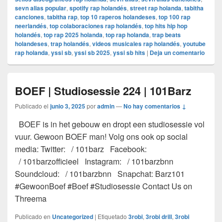
sevn alias popular
,
spotify rap holandés
,
street rap holanda
,
tabitha
canciones
,
tabitha rap
,
top 10 raperos holandeses
,
top 100 rap
neerlandés
,
top colaboraciones rap holandés
,
top hits hip hop
holandés
,
top rap 2025 holanda
,
top rap holanda
,
trap beats
holandeses
,
trap holandés
,
videos musicales rap holandés
,
youtube
rap holanda
,
yssi sb
,
yssi sb 2025
,
yssi sb hits
|
Deja un comentario
BOEF | Studiosessie 224 | 101Barz
Publicado el
junio 3, 2025
por
admin
—
No hay comentarios ↓
BOEF is in het gebouw en dropt een studiosessie vol
vuur. Gewoon BOEF man! Volg ons ook op social
media: Twitter: / 101barz Facebook:
/ 101barzofficieel Instagram: / 101barzbnn
Soundcloud: / 101barzbnn Snapchat: Barz101
#GewoonBoef #Boef #Studiosessie Contact Us on
Threema
Publicado en
Uncategorized
|
Etiquetado
3robi
,
3robi drill
,
3robi