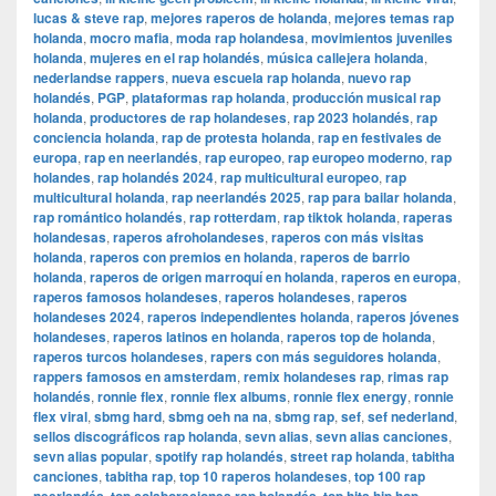
lucas & steve rap
,
mejores raperos de holanda
,
mejores temas rap
holanda
,
mocro mafia
,
moda rap holandesa
,
movimientos juveniles
holanda
,
mujeres en el rap holandés
,
música callejera holanda
,
nederlandse rappers
,
nueva escuela rap holanda
,
nuevo rap
holandés
,
PGP
,
plataformas rap holanda
,
producción musical rap
holanda
,
productores de rap holandeses
,
rap 2023 holandés
,
rap
conciencia holanda
,
rap de protesta holanda
,
rap en festivales de
europa
,
rap en neerlandés
,
rap europeo
,
rap europeo moderno
,
rap
holandes
,
rap holandés 2024
,
rap multicultural europeo
,
rap
multicultural holanda
,
rap neerlandés 2025
,
rap para bailar holanda
,
rap romántico holandés
,
rap rotterdam
,
rap tiktok holanda
,
raperas
holandesas
,
raperos afroholandeses
,
raperos con más visitas
holanda
,
raperos con premios en holanda
,
raperos de barrio
holanda
,
raperos de origen marroquí en holanda
,
raperos en europa
,
raperos famosos holandeses
,
raperos holandeses
,
raperos
holandeses 2024
,
raperos independientes holanda
,
raperos jóvenes
holandeses
,
raperos latinos en holanda
,
raperos top de holanda
,
raperos turcos holandeses
,
rapers con más seguidores holanda
,
rappers famosos en amsterdam
,
remix holandeses rap
,
rimas rap
holandés
,
ronnie flex
,
ronnie flex albums
,
ronnie flex energy
,
ronnie
flex viral
,
sbmg hard
,
sbmg oeh na na
,
sbmg rap
,
sef
,
sef nederland
,
sellos discográficos rap holanda
,
sevn alias
,
sevn alias canciones
,
sevn alias popular
,
spotify rap holandés
,
street rap holanda
,
tabitha
canciones
,
tabitha rap
,
top 10 raperos holandeses
,
top 100 rap
,
,