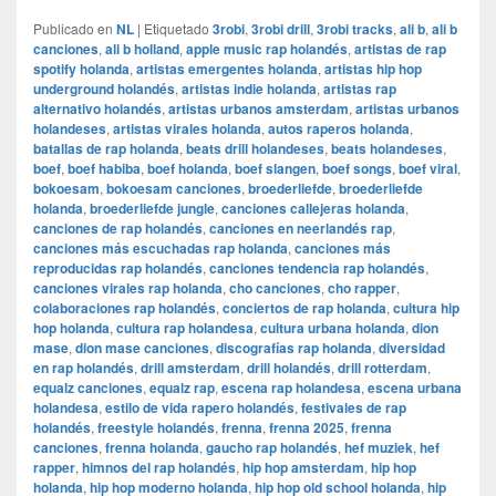
Publicado en
NL
|
Etiquetado
3robi
,
3robi drill
,
3robi tracks
,
ali b
,
ali b
canciones
,
ali b holland
,
apple music rap holandés
,
artistas de rap
spotify holanda
,
artistas emergentes holanda
,
artistas hip hop
underground holandés
,
artistas indie holanda
,
artistas rap
alternativo holandés
,
artistas urbanos amsterdam
,
artistas urbanos
holandeses
,
artistas virales holanda
,
autos raperos holanda
,
batallas de rap holanda
,
beats drill holandeses
,
beats holandeses
,
boef
,
boef habiba
,
boef holanda
,
boef slangen
,
boef songs
,
boef viral
,
bokoesam
,
bokoesam canciones
,
broederliefde
,
broederliefde
holanda
,
broederliefde jungle
,
canciones callejeras holanda
,
canciones de rap holandés
,
canciones en neerlandés rap
,
canciones más escuchadas rap holanda
,
canciones más
reproducidas rap holandés
,
canciones tendencia rap holandés
,
canciones virales rap holanda
,
cho canciones
,
cho rapper
,
colaboraciones rap holandés
,
conciertos de rap holanda
,
cultura hip
hop holanda
,
cultura rap holandesa
,
cultura urbana holanda
,
dion
mase
,
dion mase canciones
,
discografías rap holanda
,
diversidad
en rap holandés
,
drill amsterdam
,
drill holandés
,
drill rotterdam
,
equalz canciones
,
equalz rap
,
escena rap holandesa
,
escena urbana
holandesa
,
estilo de vida rapero holandés
,
festivales de rap
holandés
,
freestyle holandés
,
frenna
,
frenna 2025
,
frenna
canciones
,
frenna holanda
,
gaucho rap holandés
,
hef muziek
,
hef
rapper
,
himnos del rap holandés
,
hip hop amsterdam
,
hip hop
holanda
,
hip hop moderno holanda
,
hip hop old school holanda
,
hip