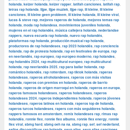
holanda
,
keizer holanda
,
keizer rapper
,
latifah canciones
,
latifah rap
,
letras rap holanda
,
lijpe
,
lijpe muziek
,
lijpe rap
,
lil kleine
,
lil kleine
canciones
,
lil kleine geen probleem
,
lil kleine holanda
,
lil kleine viral
,
lucas & steve rap
,
mejores raperos de holanda
,
mejores temas rap
holanda
,
moda rap holandesa
,
movimientos juveniles holanda
,
mujeres en el rap holandés
,
música callejera holanda
,
nederlandse
rappers
,
nueva escuela rap holanda
,
nuevo rap holandés
,
plataformas rap holanda
,
producción musical rap holanda
,
productores de rap holandeses
,
rap 2023 holandés
,
rap conciencia
holanda
,
rap de protesta holanda
,
rap en festivales de europa
,
rap
en neerlandés
,
rap europeo
,
rap europeo moderno
,
rap holandes
,
rap holandés 2024
,
rap multicultural europeo
,
rap multicultural
holanda
,
rap neerlandés 2025
,
rap para bailar holanda
,
rap
romántico holandés
,
rap rotterdam
,
rap tiktok holanda
,
raperas
holandesas
,
raperos afroholandeses
,
raperos con más visitas
holanda
,
raperos con premios en holanda
,
raperos de barrio
holanda
,
raperos de origen marroquí en holanda
,
raperos en europa
,
raperos famosos holandeses
,
raperos holandeses
,
raperos
holandeses 2024
,
raperos independientes holanda
,
raperos jóvenes
holandeses
,
raperos latinos en holanda
,
raperos top de holanda
,
raperos turcos holandeses
,
rapers con más seguidores holanda
,
rappers famosos en amsterdam
,
remix holandeses rap
,
rimas rap
holandés
,
ronnie flex
,
ronnie flex albums
,
ronnie flex energy
,
ronnie
flex viral
,
sbmg hard
,
sbmg oeh na na
,
sbmg rap
,
sef
,
sef nederland
,
sellos discográficos rap holanda
,
sevn alias
,
sevn alias canciones
,