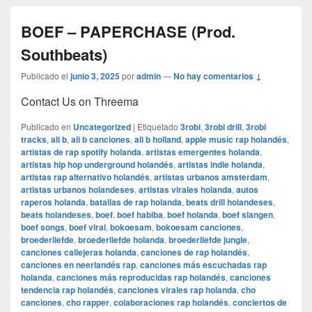
BOEF – PAPERCHASE (Prod.
Southbeats)
Publicado el
junio 3, 2025
por
admin
—
No hay comentarios ↓
Contact Us on Threema
Publicado en
Uncategorized
|
Etiquetado
3robi
,
3robi drill
,
3robi
tracks
,
ali b
,
ali b canciones
,
ali b holland
,
apple music rap holandés
,
artistas de rap spotify holanda
,
artistas emergentes holanda
,
artistas hip hop underground holandés
,
artistas indie holanda
,
artistas rap alternativo holandés
,
artistas urbanos amsterdam
,
artistas urbanos holandeses
,
artistas virales holanda
,
autos
raperos holanda
,
batallas de rap holanda
,
beats drill holandeses
,
beats holandeses
,
boef
,
boef habiba
,
boef holanda
,
boef slangen
,
boef songs
,
boef viral
,
bokoesam
,
bokoesam canciones
,
broederliefde
,
broederliefde holanda
,
broederliefde jungle
,
canciones callejeras holanda
,
canciones de rap holandés
,
canciones en neerlandés rap
,
canciones más escuchadas rap
holanda
,
canciones más reproducidas rap holandés
,
canciones
tendencia rap holandés
,
canciones virales rap holanda
,
cho
canciones
,
cho rapper
,
colaboraciones rap holandés
,
conciertos de