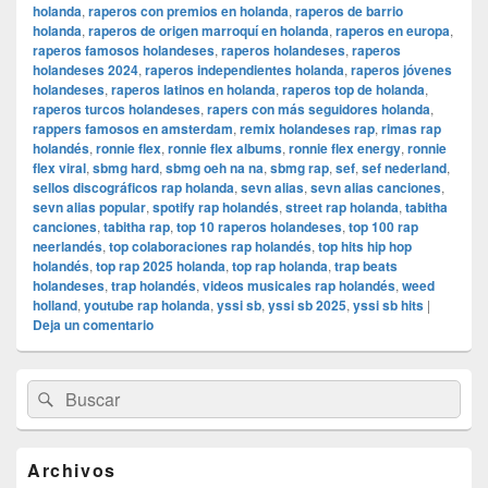
holanda
,
raperos con premios en holanda
,
raperos de barrio
holanda
,
raperos de origen marroquí en holanda
,
raperos en europa
,
raperos famosos holandeses
,
raperos holandeses
,
raperos
holandeses 2024
,
raperos independientes holanda
,
raperos jóvenes
holandeses
,
raperos latinos en holanda
,
raperos top de holanda
,
raperos turcos holandeses
,
rapers con más seguidores holanda
,
rappers famosos en amsterdam
,
remix holandeses rap
,
rimas rap
holandés
,
ronnie flex
,
ronnie flex albums
,
ronnie flex energy
,
ronnie
flex viral
,
sbmg hard
,
sbmg oeh na na
,
sbmg rap
,
sef
,
sef nederland
,
sellos discográficos rap holanda
,
sevn alias
,
sevn alias canciones
,
sevn alias popular
,
spotify rap holandés
,
street rap holanda
,
tabitha
canciones
,
tabitha rap
,
top 10 raperos holandeses
,
top 100 rap
neerlandés
,
top colaboraciones rap holandés
,
top hits hip hop
holandés
,
top rap 2025 holanda
,
top rap holanda
,
trap beats
holandeses
,
trap holandés
,
videos musicales rap holandés
,
weed
holland
,
youtube rap holanda
,
yssi sb
,
yssi sb 2025
,
yssi sb hits
|
Deja un comentario
El
Buscar
Buscar
área
por:
de
widget
barra
Archivos
lateral