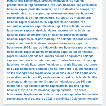
plataformas rap holanda
,
producción musical rap holanda
,
productores de rap holandeses
,
rap 2023 holandés
,
rap conciencia
holanda
,
rap de protesta holanda
,
rap en festivales de europa
,
rap
en neerlandés
,
rap europeo
,
rap europeo moderno
,
rap holandes
,
rap holandés 2024
,
rap multicultural europeo
,
rap multicultural
holanda
,
rap neerlandés 2025
,
rap para bailar holanda
,
rap
romántico holandés
,
rap rotterdam
,
rap tiktok holanda
,
raperas
holandesas
,
raperos afroholandeses
,
raperos con más visitas
holanda
,
raperos con premios en holanda
,
raperos de barrio
holanda
,
raperos de origen marroquí en holanda
,
raperos en europa
,
raperos famosos holandeses
,
raperos holandeses
,
raperos
holandeses 2024
,
raperos independientes holanda
,
raperos jóvenes
holandeses
,
raperos latinos en holanda
,
raperos top de holanda
,
raperos turcos holandeses
,
rapers con más seguidores holanda
,
rappers famosos en amsterdam
,
remix holandeses rap
,
rimas rap
holandés
,
ronnie flex
,
ronnie flex albums
,
ronnie flex energy
,
ronnie
flex viral
,
sbmg hard
,
sbmg oeh na na
,
sbmg rap
,
sef
,
sef nederland
,
sellos discográficos rap holanda
,
sevn alias
,
sevn alias canciones
,
sevn alias popular
,
spotify rap holandés
,
street rap holanda
,
tabitha
canciones
,
tabitha rap
,
top 10 raperos holandeses
,
top 100 rap
neerlandés
,
top colaboraciones rap holandés
,
top hits hip hop
holandés
,
top rap 2025 holanda
,
top rap holanda
,
trap beats
holandeses
,
trap holandés
,
videos musicales rap holandés
,
youtube
rap holanda
,
yssi sb
,
yssi sb 2025
,
yssi sb hits
|
Deja un comentario