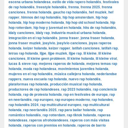
escena urbana holandesa
,
estilo de vida rapero holandés
,
festivales
de rap holandés
,
freestyle holandés
,
frenna
,
frenna 2025
,
frenna
canciones
,
frenna holanda
,
gaucho rap holandés
,
hef muziek
,
hef
rapper
,
himnos del rap holandés
,
hip hop amsterdam
,
hip hop
holanda
,
hip hop moderno holanda
,
hip hop old school holanda
,
hip
hop rotterdam
,
hip hop y juventud en holanda
,
hits de rap holandés
,
idaly canciones
,
idaly rap
,
industria musical urbana holanda
,
integración en el rap holandés
,
jonna fraser
,
jonna fraser holanda
,
jonna fraser muziek
,
josylvio
,
josylvio canciones
,
joyas raperos
holanda
,
keizer holanda
,
keizer rapper
,
latifah canciones
,
latifah rap
,
letras rap holanda
,
lijpe
,
lijpe muziek
,
lijpe rap
,
lil kleine
,
lil kleine
canciones
,
lil kleine geen probleem
,
lil kleine holanda
,
lil kleine viral
,
lucas & steve rap
,
mejores raperos de holanda
,
mejores temas rap
holanda
,
moda rap holandesa
,
movimientos juveniles holanda
,
mujeres en el rap holandés
,
música callejera holanda
,
nederlandse
rappers
,
nueva escuela rap holanda
,
nuevo rap holandés
,
plataformas rap holanda
,
producción musical rap holanda
,
productores de rap holandeses
,
rap 2023 holandés
,
rap conciencia
holanda
,
rap de protesta holanda
,
rap en festivales de europa
,
rap
en neerlandés
,
rap europeo
,
rap europeo moderno
,
rap holandes
,
rap holandés 2024
,
rap multicultural europeo
,
rap multicultural
holanda
,
rap neerlandés 2025
,
rap para bailar holanda
,
rap
romántico holandés
,
rap rotterdam
,
rap tiktok holanda
,
raperas
holandesas
,
raperos afroholandeses
,
raperos con más visitas
holanda
,
raperos con premios en holanda
,
raperos de barrio