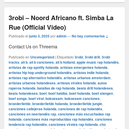
3robi – Noord Africano ft. Simba La
Rue (Official Video)
Publicado el
junio 3, 2025
por
admin
—
No hay comentarios ↓
Contact Us on Threema
Publicado en
Uncategorized
|
Etiquetado
3robi
,
3robi drill
,
3robi
tracks
,
ali b
,
ali b canciones
,
ali b holland
,
apple music rap holandés
,
artistas de rap spotify holanda
,
artistas emergentes holanda
,
artistas hip hop underground holandés
,
artistas indie holanda
,
artistas rap alternativo holandés
,
artistas urbanos amsterdam
,
artistas urbanos holandeses
,
artistas virales holanda
,
autos
raperos holanda
,
batallas de rap holanda
,
beats drill holandeses
,
beats holandeses
,
boef
,
boef habiba
,
boef holanda
,
boef slangen
,
boef songs
,
boef viral
,
bokoesam
,
bokoesam canciones
,
broederliefde
,
broederliefde holanda
,
broederliefde jungle
,
canciones callejeras holanda
,
canciones de rap holandés
,
canciones en neerlandés rap
,
canciones más escuchadas rap
holanda
,
canciones más reproducidas rap holandés
,
canciones
tendencia rap holandés
,
canciones virales rap holanda
,
cho