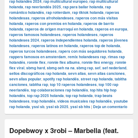
rap holandés 2024
,
rap multicultural europeo
,
rap multicultural
holanda
,
rap neerlandés 2025
,
rap para bailar holanda
,
rap
romántico holandés
,
rap rotterdam
,
rap tiktok holanda
,
raperas
holandesas
,
raperos afroholandeses
,
raperos con más visitas
holanda
,
raperos con premios en holanda
,
raperos de barrio
holanda
,
raperos de origen marroquí en holanda
,
raperos en europa
,
raperos famosos holandeses
,
raperos holandeses
,
raperos
holandeses 2024
,
raperos independientes holanda
,
raperos jóvenes
holandeses
,
raperos latinos en holanda
,
raperos top de holanda
,
raperos turcos holandeses
,
rapers con más seguidores holanda
,
rappers famosos en amsterdam
,
remix holandeses rap
,
rimas rap
holandés
,
ronnie flex
,
ronnie flex albums
,
ronnie flex energy
,
ronnie
flex viral
,
sbmg hard
,
sbmg oeh na na
,
sbmg rap
,
sef
,
sef nederland
,
sellos discográficos rap holanda
,
sevn alias
,
sevn alias canciones
,
sevn alias popular
,
spotify rap holandés
,
street rap holanda
,
tabitha
canciones
,
tabitha rap
,
top 10 raperos holandeses
,
top 100 rap
neerlandés
,
top colaboraciones rap holandés
,
top hits hip hop
holandés
,
top rap 2025 holanda
,
top rap holanda
,
trap beats
holandeses
,
trap holandés
,
videos musicales rap holandés
,
youtube
rap holanda
,
yssi sb
,
yssi sb 2025
,
yssi sb hits
|
Deja un comentario
Dopebwoy x 3robi – Marbella (feat.