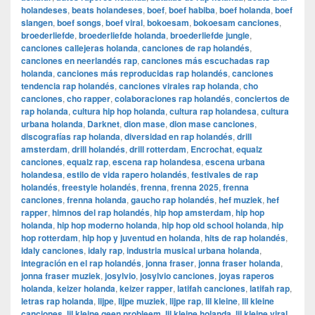
holandeses
,
beats holandeses
,
boef
,
boef habiba
,
boef holanda
,
boef
slangen
,
boef songs
,
boef viral
,
bokoesam
,
bokoesam canciones
,
broederliefde
,
broederliefde holanda
,
broederliefde jungle
,
canciones callejeras holanda
,
canciones de rap holandés
,
canciones en neerlandés rap
,
canciones más escuchadas rap
holanda
,
canciones más reproducidas rap holandés
,
canciones
tendencia rap holandés
,
canciones virales rap holanda
,
cho
canciones
,
cho rapper
,
colaboraciones rap holandés
,
conciertos de
rap holanda
,
cultura hip hop holanda
,
cultura rap holandesa
,
cultura
urbana holanda
,
Darknet
,
dion mase
,
dion mase canciones
,
discografías rap holanda
,
diversidad en rap holandés
,
drill
amsterdam
,
drill holandés
,
drill rotterdam
,
Encrochat
,
equalz
canciones
,
equalz rap
,
escena rap holandesa
,
escena urbana
holandesa
,
estilo de vida rapero holandés
,
festivales de rap
holandés
,
freestyle holandés
,
frenna
,
frenna 2025
,
frenna
canciones
,
frenna holanda
,
gaucho rap holandés
,
hef muziek
,
hef
rapper
,
himnos del rap holandés
,
hip hop amsterdam
,
hip hop
holanda
,
hip hop moderno holanda
,
hip hop old school holanda
,
hip
hop rotterdam
,
hip hop y juventud en holanda
,
hits de rap holandés
,
idaly canciones
,
idaly rap
,
industria musical urbana holanda
,
integración en el rap holandés
,
jonna fraser
,
jonna fraser holanda
,
jonna fraser muziek
,
josylvio
,
josylvio canciones
,
joyas raperos
holanda
,
keizer holanda
,
keizer rapper
,
latifah canciones
,
latifah rap
,
letras rap holanda
,
lijpe
,
lijpe muziek
,
lijpe rap
,
lil kleine
,
lil kleine
canciones
,
lil kleine geen probleem
,
lil kleine holanda
,
lil kleine viral
,