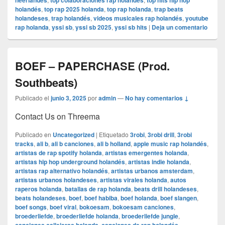
neerlandés
top colaboraciones rap holandés
top hits hip hop
holandés
,
top rap 2025 holanda
,
top rap holanda
,
trap beats
holandeses
,
trap holandés
,
videos musicales rap holandés
,
youtube
rap holanda
,
yssi sb
,
yssi sb 2025
,
yssi sb hits
|
Deja un comentario
BOEF – PAPERCHASE (Prod.
Southbeats)
Publicado el
junio 3, 2025
por
admin
—
No hay comentarios ↓
Contact Us on Threema
Publicado en
Uncategorized
|
Etiquetado
3robi
,
3robi drill
,
3robi
tracks
,
ali b
,
ali b canciones
,
ali b holland
,
apple music rap holandés
,
artistas de rap spotify holanda
,
artistas emergentes holanda
,
artistas hip hop underground holandés
,
artistas indie holanda
,
artistas rap alternativo holandés
,
artistas urbanos amsterdam
,
artistas urbanos holandeses
,
artistas virales holanda
,
autos
raperos holanda
,
batallas de rap holanda
,
beats drill holandeses
,
beats holandeses
,
boef
,
boef habiba
,
boef holanda
,
boef slangen
,
boef songs
,
boef viral
,
bokoesam
,
bokoesam canciones
,
broederliefde
,
broederliefde holanda
,
broederliefde jungle
,
,
,