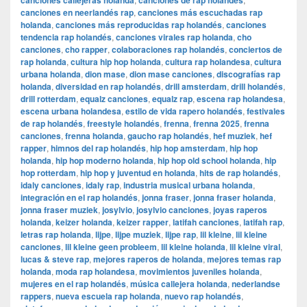
canciones callejeras holanda
canciones de rap holandés
canciones en neerlandés rap
,
canciones más escuchadas rap
holanda
,
canciones más reproducidas rap holandés
,
canciones
tendencia rap holandés
,
canciones virales rap holanda
,
cho
canciones
,
cho rapper
,
colaboraciones rap holandés
,
conciertos de
rap holanda
,
cultura hip hop holanda
,
cultura rap holandesa
,
cultura
urbana holanda
,
dion mase
,
dion mase canciones
,
discografías rap
holanda
,
diversidad en rap holandés
,
drill amsterdam
,
drill holandés
,
drill rotterdam
,
equalz canciones
,
equalz rap
,
escena rap holandesa
,
escena urbana holandesa
,
estilo de vida rapero holandés
,
festivales
de rap holandés
,
freestyle holandés
,
frenna
,
frenna 2025
,
frenna
canciones
,
frenna holanda
,
gaucho rap holandés
,
hef muziek
,
hef
rapper
,
himnos del rap holandés
,
hip hop amsterdam
,
hip hop
holanda
,
hip hop moderno holanda
,
hip hop old school holanda
,
hip
hop rotterdam
,
hip hop y juventud en holanda
,
hits de rap holandés
,
idaly canciones
,
idaly rap
,
industria musical urbana holanda
,
integración en el rap holandés
,
jonna fraser
,
jonna fraser holanda
,
jonna fraser muziek
,
josylvio
,
josylvio canciones
,
joyas raperos
holanda
,
keizer holanda
,
keizer rapper
,
latifah canciones
,
latifah rap
,
letras rap holanda
,
lijpe
,
lijpe muziek
,
lijpe rap
,
lil kleine
,
lil kleine
canciones
,
lil kleine geen probleem
,
lil kleine holanda
,
lil kleine viral
,
lucas & steve rap
,
mejores raperos de holanda
,
mejores temas rap
holanda
,
moda rap holandesa
,
movimientos juveniles holanda
,
mujeres en el rap holandés
,
música callejera holanda
,
nederlandse
rappers
,
nueva escuela rap holanda
,
nuevo rap holandés
,