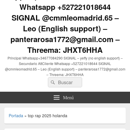
Whatsapp +527221018644
SIGNAL @cmmleomadrid.65 –
Leo (English support) –
panterarosa1772@gmail.com –
Threema: JHXT6HHA
Principal Whatsapp+34677084290 SIGNAL – yeffy (no english support) –
Secundario AttCliente Whatsapp +527221018644 SIGNAL
@cmmleomadrid.65 – Leo (English support) – panterarosa1772@gmail.com
– Threema: JHXT6HHA
Buscar
Buscar
por:
Menú
Portada
»
top rap 2025 holanda