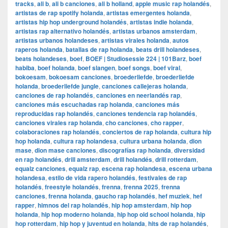
tracks
,
ali b
,
ali b canciones
,
ali b holland
,
apple music rap holandés
,
artistas de rap spotify holanda
,
artistas emergentes holanda
,
artistas hip hop underground holandés
,
artistas indie holanda
,
artistas rap alternativo holandés
,
artistas urbanos amsterdam
,
artistas urbanos holandeses
,
artistas virales holanda
,
autos
raperos holanda
,
batallas de rap holanda
,
beats drill holandeses
,
beats holandeses
,
boef
,
BOEF | Studiosessie 224 | 101Barz
,
boef
habiba
,
boef holanda
,
boef slangen
,
boef songs
,
boef viral
,
bokoesam
,
bokoesam canciones
,
broederliefde
,
broederliefde
holanda
,
broederliefde jungle
,
canciones callejeras holanda
,
canciones de rap holandés
,
canciones en neerlandés rap
,
canciones más escuchadas rap holanda
,
canciones más
reproducidas rap holandés
,
canciones tendencia rap holandés
,
canciones virales rap holanda
,
cho canciones
,
cho rapper
,
colaboraciones rap holandés
,
conciertos de rap holanda
,
cultura hip
hop holanda
,
cultura rap holandesa
,
cultura urbana holanda
,
dion
mase
,
dion mase canciones
,
discografías rap holanda
,
diversidad
en rap holandés
,
drill amsterdam
,
drill holandés
,
drill rotterdam
,
equalz canciones
,
equalz rap
,
escena rap holandesa
,
escena urbana
holandesa
,
estilo de vida rapero holandés
,
festivales de rap
holandés
,
freestyle holandés
,
frenna
,
frenna 2025
,
frenna
canciones
,
frenna holanda
,
gaucho rap holandés
,
hef muziek
,
hef
rapper
,
himnos del rap holandés
,
hip hop amsterdam
,
hip hop
holanda
,
hip hop moderno holanda
,
hip hop old school holanda
,
hip
hop rotterdam
,
hip hop y juventud en holanda
,
hits de rap holandés
,