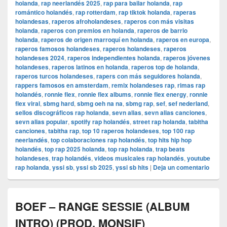
holanda
,
rap neerlandés 2025
,
rap para bailar holanda
,
rap
romántico holandés
,
rap rotterdam
,
rap tiktok holanda
,
raperas
holandesas
,
raperos afroholandeses
,
raperos con más visitas
holanda
,
raperos con premios en holanda
,
raperos de barrio
holanda
,
raperos de origen marroquí en holanda
,
raperos en europa
,
raperos famosos holandeses
,
raperos holandeses
,
raperos
holandeses 2024
,
raperos independientes holanda
,
raperos jóvenes
holandeses
,
raperos latinos en holanda
,
raperos top de holanda
,
raperos turcos holandeses
,
rapers con más seguidores holanda
,
rappers famosos en amsterdam
,
remix holandeses rap
,
rimas rap
holandés
,
ronnie flex
,
ronnie flex albums
,
ronnie flex energy
,
ronnie
flex viral
,
sbmg hard
,
sbmg oeh na na
,
sbmg rap
,
sef
,
sef nederland
,
sellos discográficos rap holanda
,
sevn alias
,
sevn alias canciones
,
sevn alias popular
,
spotify rap holandés
,
street rap holanda
,
tabitha
canciones
,
tabitha rap
,
top 10 raperos holandeses
,
top 100 rap
neerlandés
,
top colaboraciones rap holandés
,
top hits hip hop
holandés
,
top rap 2025 holanda
,
top rap holanda
,
trap beats
holandeses
,
trap holandés
,
videos musicales rap holandés
,
youtube
rap holanda
,
yssi sb
,
yssi sb 2025
,
yssi sb hits
|
Deja un comentario
BOEF – RANGE SESSIE (ALBUM
INTRO) (PROD. MONSIF)