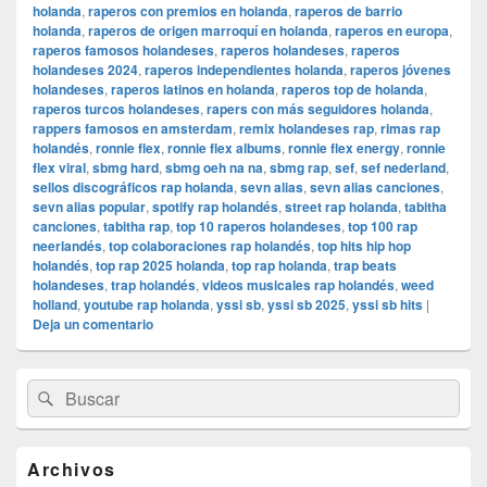
holanda
,
raperos con premios en holanda
,
raperos de barrio
holanda
,
raperos de origen marroquí en holanda
,
raperos en europa
,
raperos famosos holandeses
,
raperos holandeses
,
raperos
holandeses 2024
,
raperos independientes holanda
,
raperos jóvenes
holandeses
,
raperos latinos en holanda
,
raperos top de holanda
,
raperos turcos holandeses
,
rapers con más seguidores holanda
,
rappers famosos en amsterdam
,
remix holandeses rap
,
rimas rap
holandés
,
ronnie flex
,
ronnie flex albums
,
ronnie flex energy
,
ronnie
flex viral
,
sbmg hard
,
sbmg oeh na na
,
sbmg rap
,
sef
,
sef nederland
,
sellos discográficos rap holanda
,
sevn alias
,
sevn alias canciones
,
sevn alias popular
,
spotify rap holandés
,
street rap holanda
,
tabitha
canciones
,
tabitha rap
,
top 10 raperos holandeses
,
top 100 rap
neerlandés
,
top colaboraciones rap holandés
,
top hits hip hop
holandés
,
top rap 2025 holanda
,
top rap holanda
,
trap beats
holandeses
,
trap holandés
,
videos musicales rap holandés
,
weed
holland
,
youtube rap holanda
,
yssi sb
,
yssi sb 2025
,
yssi sb hits
|
Deja un comentario
El
Buscar
Buscar
área
por:
de
widget
barra
Archivos
lateral