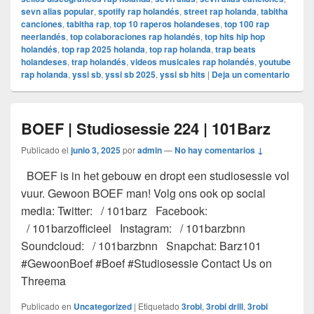
sevn alias popular
,
spotify rap holandés
,
street rap holanda
,
tabitha
canciones
,
tabitha rap
,
top 10 raperos holandeses
,
top 100 rap
neerlandés
,
top colaboraciones rap holandés
,
top hits hip hop
holandés
,
top rap 2025 holanda
,
top rap holanda
,
trap beats
holandeses
,
trap holandés
,
videos musicales rap holandés
,
youtube
rap holanda
,
yssi sb
,
yssi sb 2025
,
yssi sb hits
|
Deja un comentario
BOEF | Studiosessie 224 | 101Barz
Publicado el
junio 3, 2025
por
admin
—
No hay comentarios ↓
BOEF is in het gebouw en dropt een studiosessie vol
vuur. Gewoon BOEF man! Volg ons ook op social
media: Twitter: / 101barz Facebook:
/ 101barzofficieel Instagram: / 101barzbnn
Soundcloud: / 101barzbnn Snapchat: Barz101
#GewoonBoef #Boef #Studiosessie Contact Us on
Threema
Publicado en
Uncategorized
|
Etiquetado
3robi
,
3robi drill
,
3robi