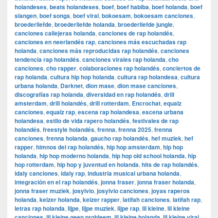
holandeses
,
beats holandeses
,
boef
,
boef habiba
,
boef holanda
,
boef
slangen
,
boef songs
,
boef viral
,
bokoesam
,
bokoesam canciones
,
broederliefde
,
broederliefde holanda
,
broederliefde jungle
,
canciones callejeras holanda
,
canciones de rap holandés
,
canciones en neerlandés rap
,
canciones más escuchadas rap
holanda
,
canciones más reproducidas rap holandés
,
canciones
tendencia rap holandés
,
canciones virales rap holanda
,
cho
canciones
,
cho rapper
,
colaboraciones rap holandés
,
conciertos de
rap holanda
,
cultura hip hop holanda
,
cultura rap holandesa
,
cultura
urbana holanda
,
Darknet
,
dion mase
,
dion mase canciones
,
discografías rap holanda
,
diversidad en rap holandés
,
drill
amsterdam
,
drill holandés
,
drill rotterdam
,
Encrochat
,
equalz
canciones
,
equalz rap
,
escena rap holandesa
,
escena urbana
holandesa
,
estilo de vida rapero holandés
,
festivales de rap
holandés
,
freestyle holandés
,
frenna
,
frenna 2025
,
frenna
canciones
,
frenna holanda
,
gaucho rap holandés
,
hef muziek
,
hef
rapper
,
himnos del rap holandés
,
hip hop amsterdam
,
hip hop
holanda
,
hip hop moderno holanda
,
hip hop old school holanda
,
hip
hop rotterdam
,
hip hop y juventud en holanda
,
hits de rap holandés
,
idaly canciones
,
idaly rap
,
industria musical urbana holanda
,
integración en el rap holandés
,
jonna fraser
,
jonna fraser holanda
,
jonna fraser muziek
,
josylvio
,
josylvio canciones
,
joyas raperos
holanda
,
keizer holanda
,
keizer rapper
,
latifah canciones
,
latifah rap
,
letras rap holanda
,
lijpe
,
lijpe muziek
,
lijpe rap
,
lil kleine
,
lil kleine
canciones
,
lil kleine geen probleem
,
lil kleine holanda
,
lil kleine viral
,