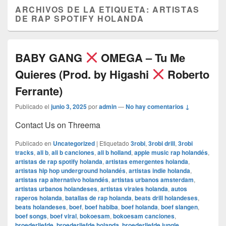
ARCHIVOS DE LA ETIQUETA:
ARTISTAS
DE RAP SPOTIFY HOLANDA
BABY GANG
OMEGA – Tu Me
Quieres (Prod. by Higashi
Roberto
Ferrante)
Publicado el
junio 3, 2025
por
admin
—
No hay comentarios ↓
Contact Us on Threema
Publicado en
Uncategorized
|
Etiquetado
3robi
,
3robi drill
,
3robi
tracks
,
ali b
,
ali b canciones
,
ali b holland
,
apple music rap holandés
,
artistas de rap spotify holanda
,
artistas emergentes holanda
,
artistas hip hop underground holandés
,
artistas indie holanda
,
artistas rap alternativo holandés
,
artistas urbanos amsterdam
,
artistas urbanos holandeses
,
artistas virales holanda
,
autos
raperos holanda
,
batallas de rap holanda
,
beats drill holandeses
,
beats holandeses
,
boef
,
boef habiba
,
boef holanda
,
boef slangen
,
boef songs
,
boef viral
,
bokoesam
,
bokoesam canciones
,
broederliefde
,
broederliefde holanda
,
broederliefde jungle
,