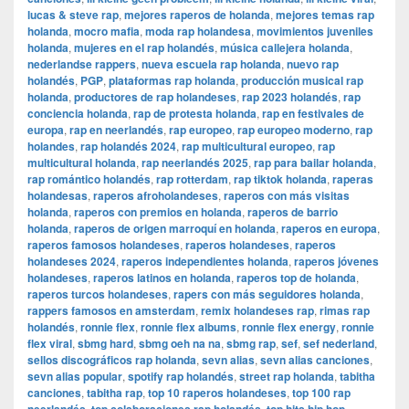
lucas & steve rap
,
mejores raperos de holanda
,
mejores temas rap
holanda
,
mocro mafia
,
moda rap holandesa
,
movimientos juveniles
holanda
,
mujeres en el rap holandés
,
música callejera holanda
,
nederlandse rappers
,
nueva escuela rap holanda
,
nuevo rap
holandés
,
PGP
,
plataformas rap holanda
,
producción musical rap
holanda
,
productores de rap holandeses
,
rap 2023 holandés
,
rap
conciencia holanda
,
rap de protesta holanda
,
rap en festivales de
europa
,
rap en neerlandés
,
rap europeo
,
rap europeo moderno
,
rap
holandes
,
rap holandés 2024
,
rap multicultural europeo
,
rap
multicultural holanda
,
rap neerlandés 2025
,
rap para bailar holanda
,
rap romántico holandés
,
rap rotterdam
,
rap tiktok holanda
,
raperas
holandesas
,
raperos afroholandeses
,
raperos con más visitas
holanda
,
raperos con premios en holanda
,
raperos de barrio
holanda
,
raperos de origen marroquí en holanda
,
raperos en europa
,
raperos famosos holandeses
,
raperos holandeses
,
raperos
holandeses 2024
,
raperos independientes holanda
,
raperos jóvenes
holandeses
,
raperos latinos en holanda
,
raperos top de holanda
,
raperos turcos holandeses
,
rapers con más seguidores holanda
,
rappers famosos en amsterdam
,
remix holandeses rap
,
rimas rap
holandés
,
ronnie flex
,
ronnie flex albums
,
ronnie flex energy
,
ronnie
flex viral
,
sbmg hard
,
sbmg oeh na na
,
sbmg rap
,
sef
,
sef nederland
,
sellos discográficos rap holanda
,
sevn alias
,
sevn alias canciones
,
sevn alias popular
,
spotify rap holandés
,
street rap holanda
,
tabitha
canciones
,
tabitha rap
,
top 10 raperos holandeses
,
top 100 rap
,
,