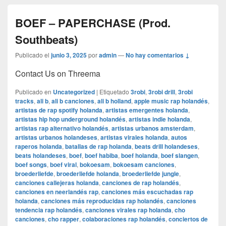
BOEF – PAPERCHASE (Prod.
Southbeats)
Publicado el
junio 3, 2025
por
admin
—
No hay comentarios ↓
Contact Us on Threema
Publicado en
Uncategorized
|
Etiquetado
3robi
,
3robi drill
,
3robi
tracks
,
ali b
,
ali b canciones
,
ali b holland
,
apple music rap holandés
,
artistas de rap spotify holanda
,
artistas emergentes holanda
,
artistas hip hop underground holandés
,
artistas indie holanda
,
artistas rap alternativo holandés
,
artistas urbanos amsterdam
,
artistas urbanos holandeses
,
artistas virales holanda
,
autos
raperos holanda
,
batallas de rap holanda
,
beats drill holandeses
,
beats holandeses
,
boef
,
boef habiba
,
boef holanda
,
boef slangen
,
boef songs
,
boef viral
,
bokoesam
,
bokoesam canciones
,
broederliefde
,
broederliefde holanda
,
broederliefde jungle
,
canciones callejeras holanda
,
canciones de rap holandés
,
canciones en neerlandés rap
,
canciones más escuchadas rap
holanda
,
canciones más reproducidas rap holandés
,
canciones
tendencia rap holandés
,
canciones virales rap holanda
,
cho
canciones
,
cho rapper
,
colaboraciones rap holandés
,
conciertos de