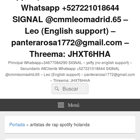
Whatsapp +527221018644
SIGNAL @cmmleomadrid.65 –
Leo (English support) –
panterarosa1772@gmail.com –
Threema: JHXT6HHA
Principal Whatsapp+34677084290 SIGNAL – yeffy (no english support) –
Secundario AttCliente Whatsapp +527221018644 SIGNAL
@cmmleomadrid.65 – Leo (English support) – panterarosa1772@gmail.com
– Threema: JHXT6HHA
Buscar
Buscar
por:
Menú
Portada
»
artistas de rap spotify holanda