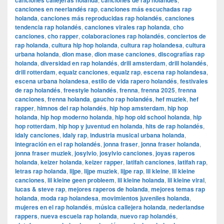
canciones callejeras holanda
canciones de rap holandés
canciones en neerlandés rap
,
canciones más escuchadas rap
holanda
,
canciones más reproducidas rap holandés
,
canciones
tendencia rap holandés
,
canciones virales rap holanda
,
cho
canciones
,
cho rapper
,
colaboraciones rap holandés
,
conciertos de
rap holanda
,
cultura hip hop holanda
,
cultura rap holandesa
,
cultura
urbana holanda
,
dion mase
,
dion mase canciones
,
discografías rap
holanda
,
diversidad en rap holandés
,
drill amsterdam
,
drill holandés
,
drill rotterdam
,
equalz canciones
,
equalz rap
,
escena rap holandesa
,
escena urbana holandesa
,
estilo de vida rapero holandés
,
festivales
de rap holandés
,
freestyle holandés
,
frenna
,
frenna 2025
,
frenna
canciones
,
frenna holanda
,
gaucho rap holandés
,
hef muziek
,
hef
rapper
,
himnos del rap holandés
,
hip hop amsterdam
,
hip hop
holanda
,
hip hop moderno holanda
,
hip hop old school holanda
,
hip
hop rotterdam
,
hip hop y juventud en holanda
,
hits de rap holandés
,
idaly canciones
,
idaly rap
,
industria musical urbana holanda
,
integración en el rap holandés
,
jonna fraser
,
jonna fraser holanda
,
jonna fraser muziek
,
josylvio
,
josylvio canciones
,
joyas raperos
holanda
,
keizer holanda
,
keizer rapper
,
latifah canciones
,
latifah rap
,
letras rap holanda
,
lijpe
,
lijpe muziek
,
lijpe rap
,
lil kleine
,
lil kleine
canciones
,
lil kleine geen probleem
,
lil kleine holanda
,
lil kleine viral
,
lucas & steve rap
,
mejores raperos de holanda
,
mejores temas rap
holanda
,
moda rap holandesa
,
movimientos juveniles holanda
,
mujeres en el rap holandés
,
música callejera holanda
,
nederlandse
rappers
,
nueva escuela rap holanda
,
nuevo rap holandés
,