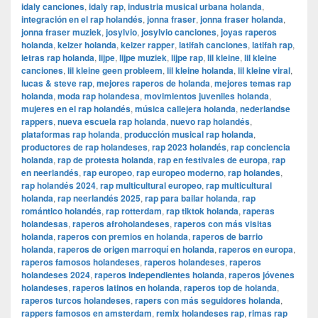
idaly canciones
,
idaly rap
,
industria musical urbana holanda
,
integración en el rap holandés
,
jonna fraser
,
jonna fraser holanda
,
jonna fraser muziek
,
josylvio
,
josylvio canciones
,
joyas raperos
holanda
,
keizer holanda
,
keizer rapper
,
latifah canciones
,
latifah rap
,
letras rap holanda
,
lijpe
,
lijpe muziek
,
lijpe rap
,
lil kleine
,
lil kleine
canciones
,
lil kleine geen probleem
,
lil kleine holanda
,
lil kleine viral
,
lucas & steve rap
,
mejores raperos de holanda
,
mejores temas rap
holanda
,
moda rap holandesa
,
movimientos juveniles holanda
,
mujeres en el rap holandés
,
música callejera holanda
,
nederlandse
rappers
,
nueva escuela rap holanda
,
nuevo rap holandés
,
plataformas rap holanda
,
producción musical rap holanda
,
productores de rap holandeses
,
rap 2023 holandés
,
rap conciencia
holanda
,
rap de protesta holanda
,
rap en festivales de europa
,
rap
en neerlandés
,
rap europeo
,
rap europeo moderno
,
rap holandes
,
rap holandés 2024
,
rap multicultural europeo
,
rap multicultural
holanda
,
rap neerlandés 2025
,
rap para bailar holanda
,
rap
romántico holandés
,
rap rotterdam
,
rap tiktok holanda
,
raperas
holandesas
,
raperos afroholandeses
,
raperos con más visitas
holanda
,
raperos con premios en holanda
,
raperos de barrio
holanda
,
raperos de origen marroquí en holanda
,
raperos en europa
,
raperos famosos holandeses
,
raperos holandeses
,
raperos
holandeses 2024
,
raperos independientes holanda
,
raperos jóvenes
holandeses
,
raperos latinos en holanda
,
raperos top de holanda
,
raperos turcos holandeses
,
rapers con más seguidores holanda
,
rappers famosos en amsterdam
,
remix holandeses rap
,
rimas rap