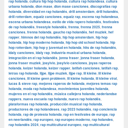
rap holanda
,
cultura hip hop holanda
,
cultura rap holandesa
,
cultura
urbana holanda
,
dion mase
,
dion mase canciones
,
discografías rap
holanda
,
diversidad en rap holandés
,
drill amsterdam
,
drill holandés
,
drill rotterdam
,
equalz canciones
,
equalz rap
,
escena rap holandesa
,
escena urbana holandesa
,
estilo de vida rapero holandés
,
festivales
de rap holandés
,
freestyle holandés
,
frenna
,
frenna 2025
,
frenna
canciones
,
frenna holanda
,
gaucho rap holandés
,
hef muziek
,
hef
rapper
,
himnos del rap holandés
,
hip hop amsterdam
,
hip hop
holanda
,
hip hop moderno holanda
,
hip hop old school holanda
,
hip
hop rotterdam
,
hip hop y juventud en holanda
,
hits de rap holandés
,
idaly canciones
,
idaly rap
,
industria musical urbana holanda
,
integración en el rap holandés
,
jonna fraser
,
jonna fraser holanda
,
jonna fraser muziek
,
josylvio
,
josylvio canciones
,
joyas raperos
holanda
,
keizer holanda
,
keizer rapper
,
latifah canciones
,
latifah rap
,
letras rap holanda
,
lijpe
,
lijpe muziek
,
lijpe rap
,
lil kleine
,
lil kleine
canciones
,
lil kleine geen probleem
,
lil kleine holanda
,
lil kleine viral
,
lucas & steve rap
,
mejores raperos de holanda
,
mejores temas rap
holanda
,
moda rap holandesa
,
movimientos juveniles holanda
,
mujeres en el rap holandés
,
música callejera holanda
,
nederlandse
rappers
,
nueva escuela rap holanda
,
nuevo rap holandés
,
plataformas rap holanda
,
producción musical rap holanda
,
productores de rap holandeses
,
rap 2023 holandés
,
rap conciencia
holanda
,
rap de protesta holanda
,
rap en festivales de europa
,
rap
en neerlandés
,
rap europeo
,
rap europeo moderno
,
rap holandes
,
rap holandés 2024
,
rap multicultural europeo
,
rap multicultural