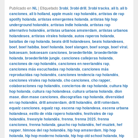
Publicado en
NL
|
Etiquetado
3robi
,
3robi drill
,
3robi tracks
,
ali b
,
ali b
canciones
,
ali b holland
,
apple music rap holandés
,
artistas de rap
spotify holanda
,
artistas emergentes holanda
,
artistas hip hop
underground holandés
,
artistas indie holanda
,
artistas rap
alternativo holandés
,
artistas urbanos amsterdam
,
artistas urbanos
holandeses
,
artistas virales holanda
,
autos raperos holanda
,
batallas de rap holanda
,
beats drill holandeses
,
beats holandeses
,
boef
,
boef habiba
,
boef holanda
,
boef slangen
,
boef songs
,
boef viral
,
bokoesam
,
bokoesam canciones
,
broederliefde
,
broederliefde
holanda
,
broederliefde jungle
,
canciones callejeras holanda
,
canciones de rap holandés
,
canciones en neerlandés rap
,
canciones más escuchadas rap holanda
,
canciones más
reproducidas rap holandés
,
canciones tendencia rap holandés
,
canciones virales rap holanda
,
cho canciones
,
cho rapper
,
colaboraciones rap holandés
,
conciertos de rap holanda
,
cultura hip
hop holanda
,
cultura rap holandesa
,
cultura urbana holanda
,
dion
mase
,
dion mase canciones
,
discografías rap holanda
,
diversidad
en rap holandés
,
drill amsterdam
,
drill holandés
,
drill rotterdam
,
equalz canciones
,
equalz rap
,
escena rap holandesa
,
escena urbana
holandesa
,
estilo de vida rapero holandés
,
festivales de rap
holandés
,
freestyle holandés
,
frenna
,
frenna 2025
,
frenna
canciones
,
frenna holanda
,
gaucho rap holandés
,
hef muziek
,
hef
rapper
,
himnos del rap holandés
,
hip hop amsterdam
,
hip hop
holanda
,
hip hop moderno holanda
,
hip hop old school holanda
,
hip