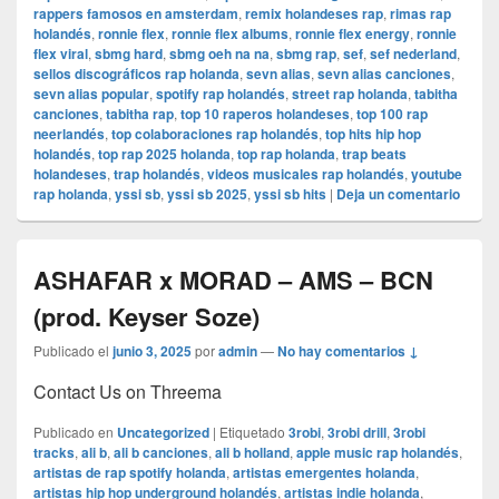
rappers famosos en amsterdam
,
remix holandeses rap
,
rimas rap
holandés
,
ronnie flex
,
ronnie flex albums
,
ronnie flex energy
,
ronnie
flex viral
,
sbmg hard
,
sbmg oeh na na
,
sbmg rap
,
sef
,
sef nederland
,
sellos discográficos rap holanda
,
sevn alias
,
sevn alias canciones
,
sevn alias popular
,
spotify rap holandés
,
street rap holanda
,
tabitha
canciones
,
tabitha rap
,
top 10 raperos holandeses
,
top 100 rap
neerlandés
,
top colaboraciones rap holandés
,
top hits hip hop
holandés
,
top rap 2025 holanda
,
top rap holanda
,
trap beats
holandeses
,
trap holandés
,
videos musicales rap holandés
,
youtube
rap holanda
,
yssi sb
,
yssi sb 2025
,
yssi sb hits
|
Deja un comentario
ASHAFAR x MORAD – AMS – BCN
(prod. Keyser Soze)
Publicado el
junio 3, 2025
por
admin
—
No hay comentarios ↓
Contact Us on Threema
Publicado en
Uncategorized
|
Etiquetado
3robi
,
3robi drill
,
3robi
tracks
,
ali b
,
ali b canciones
,
ali b holland
,
apple music rap holandés
,
artistas de rap spotify holanda
,
artistas emergentes holanda
,
artistas hip hop underground holandés
,
artistas indie holanda
,