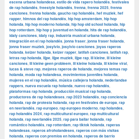
escena urbana holandesa
,
estilo de vida rapero holandés
,
festivales
de rap holandés
,
freestyle holandés
,
frenna
,
frenna 2025
,
frenna
canciones
,
frenna holanda
,
gaucho rap holandés
,
hef muziek
,
hef
rapper
,
himnos del rap holandés
,
hip hop amsterdam
,
hip hop
holanda
,
hip hop moderno holanda
,
hip hop old school holanda
,
hip
hop rotterdam
,
hip hop y juventud en holanda
,
hits de rap holandés
,
idaly canciones
,
idaly rap
,
industria musical urbana holanda
,
integración en el rap holandés
,
jonna fraser
,
jonna fraser holanda
,
jonna fraser muziek
,
josylvio
,
josylvio canciones
,
joyas raperos
holanda
,
keizer holanda
,
keizer rapper
,
latifah canciones
,
latifah rap
,
letras rap holanda
,
lijpe
,
lijpe muziek
,
lijpe rap
,
lil kleine
,
lil kleine
canciones
,
lil kleine geen probleem
,
lil kleine holanda
,
lil kleine viral
,
lucas & steve rap
,
mejores raperos de holanda
,
mejores temas rap
holanda
,
moda rap holandesa
,
movimientos juveniles holanda
,
mujeres en el rap holandés
,
música callejera holanda
,
nederlandse
rappers
,
nueva escuela rap holanda
,
nuevo rap holandés
,
plataformas rap holanda
,
producción musical rap holanda
,
productores de rap holandeses
,
rap 2023 holandés
,
rap conciencia
holanda
,
rap de protesta holanda
,
rap en festivales de europa
,
rap
en neerlandés
,
rap europeo
,
rap europeo moderno
,
rap holandes
,
rap holandés 2024
,
rap multicultural europeo
,
rap multicultural
holanda
,
rap neerlandés 2025
,
rap para bailar holanda
,
rap
romántico holandés
,
rap rotterdam
,
rap tiktok holanda
,
raperas
holandesas
,
raperos afroholandeses
,
raperos con más visitas
holanda
,
raperos con premios en holanda
,
raperos de barrio