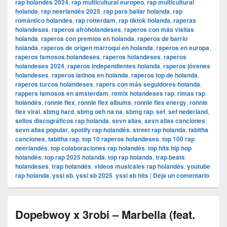
rap holandés 2024
,
rap multicultural europeo
,
rap multicultural
holanda
,
rap neerlandés 2025
,
rap para bailar holanda
,
rap
romántico holandés
,
rap rotterdam
,
rap tiktok holanda
,
raperas
holandesas
,
raperos afroholandeses
,
raperos con más visitas
holanda
,
raperos con premios en holanda
,
raperos de barrio
holanda
,
raperos de origen marroquí en holanda
,
raperos en europa
,
raperos famosos holandeses
,
raperos holandeses
,
raperos
holandeses 2024
,
raperos independientes holanda
,
raperos jóvenes
holandeses
,
raperos latinos en holanda
,
raperos top de holanda
,
raperos turcos holandeses
,
rapers con más seguidores holanda
,
rappers famosos en amsterdam
,
remix holandeses rap
,
rimas rap
holandés
,
ronnie flex
,
ronnie flex albums
,
ronnie flex energy
,
ronnie
flex viral
,
sbmg hard
,
sbmg oeh na na
,
sbmg rap
,
sef
,
sef nederland
,
sellos discográficos rap holanda
,
sevn alias
,
sevn alias canciones
,
sevn alias popular
,
spotify rap holandés
,
street rap holanda
,
tabitha
canciones
,
tabitha rap
,
top 10 raperos holandeses
,
top 100 rap
neerlandés
,
top colaboraciones rap holandés
,
top hits hip hop
holandés
,
top rap 2025 holanda
,
top rap holanda
,
trap beats
holandeses
,
trap holandés
,
videos musicales rap holandés
,
youtube
rap holanda
,
yssi sb
,
yssi sb 2025
,
yssi sb hits
|
Deja un comentario
Dopebwoy x 3robi – Marbella (feat.