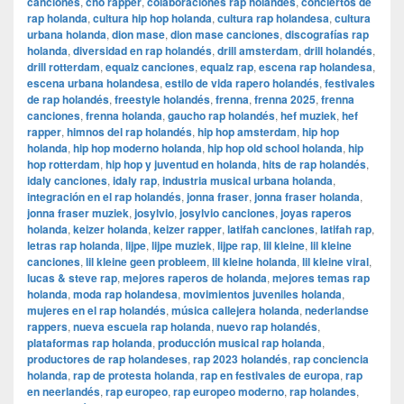
canciones
,
cho rapper
,
colaboraciones rap holandés
,
conciertos de
rap holanda
,
cultura hip hop holanda
,
cultura rap holandesa
,
cultura
urbana holanda
,
dion mase
,
dion mase canciones
,
discografías rap
holanda
,
diversidad en rap holandés
,
drill amsterdam
,
drill holandés
,
drill rotterdam
,
equalz canciones
,
equalz rap
,
escena rap holandesa
,
escena urbana holandesa
,
estilo de vida rapero holandés
,
festivales
de rap holandés
,
freestyle holandés
,
frenna
,
frenna 2025
,
frenna
canciones
,
frenna holanda
,
gaucho rap holandés
,
hef muziek
,
hef
rapper
,
himnos del rap holandés
,
hip hop amsterdam
,
hip hop
holanda
,
hip hop moderno holanda
,
hip hop old school holanda
,
hip
hop rotterdam
,
hip hop y juventud en holanda
,
hits de rap holandés
,
idaly canciones
,
idaly rap
,
industria musical urbana holanda
,
integración en el rap holandés
,
jonna fraser
,
jonna fraser holanda
,
jonna fraser muziek
,
josylvio
,
josylvio canciones
,
joyas raperos
holanda
,
keizer holanda
,
keizer rapper
,
latifah canciones
,
latifah rap
,
letras rap holanda
,
lijpe
,
lijpe muziek
,
lijpe rap
,
lil kleine
,
lil kleine
canciones
,
lil kleine geen probleem
,
lil kleine holanda
,
lil kleine viral
,
lucas & steve rap
,
mejores raperos de holanda
,
mejores temas rap
holanda
,
moda rap holandesa
,
movimientos juveniles holanda
,
mujeres en el rap holandés
,
música callejera holanda
,
nederlandse
rappers
,
nueva escuela rap holanda
,
nuevo rap holandés
,
plataformas rap holanda
,
producción musical rap holanda
,
productores de rap holandeses
,
rap 2023 holandés
,
rap conciencia
holanda
,
rap de protesta holanda
,
rap en festivales de europa
,
rap
en neerlandés
,
rap europeo
,
rap europeo moderno
,
rap holandes
,