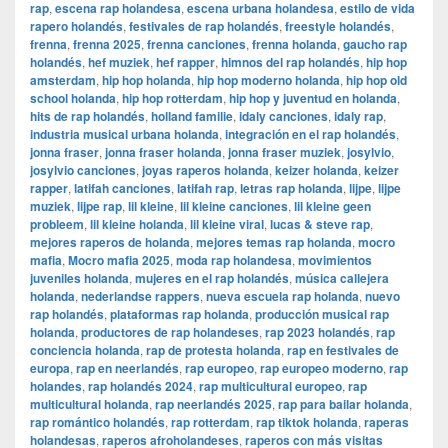
rap
,
escena rap holandesa
,
escena urbana holandesa
,
estilo de vida
rapero holandés
,
festivales de rap holandés
,
freestyle holandés
,
frenna
,
frenna 2025
,
frenna canciones
,
frenna holanda
,
gaucho rap
holandés
,
hef muziek
,
hef rapper
,
himnos del rap holandés
,
hip hop
amsterdam
,
hip hop holanda
,
hip hop moderno holanda
,
hip hop old
school holanda
,
hip hop rotterdam
,
hip hop y juventud en holanda
,
hits de rap holandés
,
holland familie
,
idaly canciones
,
idaly rap
,
industria musical urbana holanda
,
integración en el rap holandés
,
jonna fraser
,
jonna fraser holanda
,
jonna fraser muziek
,
josylvio
,
josylvio canciones
,
joyas raperos holanda
,
keizer holanda
,
keizer
rapper
,
latifah canciones
,
latifah rap
,
letras rap holanda
,
lijpe
,
lijpe
muziek
,
lijpe rap
,
lil kleine
,
lil kleine canciones
,
lil kleine geen
probleem
,
lil kleine holanda
,
lil kleine viral
,
lucas & steve rap
,
mejores raperos de holanda
,
mejores temas rap holanda
,
mocro
mafia
,
Mocro mafia 2025
,
moda rap holandesa
,
movimientos
juveniles holanda
,
mujeres en el rap holandés
,
música callejera
holanda
,
nederlandse rappers
,
nueva escuela rap holanda
,
nuevo
rap holandés
,
plataformas rap holanda
,
producción musical rap
holanda
,
productores de rap holandeses
,
rap 2023 holandés
,
rap
conciencia holanda
,
rap de protesta holanda
,
rap en festivales de
europa
,
rap en neerlandés
,
rap europeo
,
rap europeo moderno
,
rap
holandes
,
rap holandés 2024
,
rap multicultural europeo
,
rap
multicultural holanda
,
rap neerlandés 2025
,
rap para bailar holanda
,
rap romántico holandés
,
rap rotterdam
,
rap tiktok holanda
,
raperas
holandesas
,
raperos afroholandeses
,
raperos con más visitas