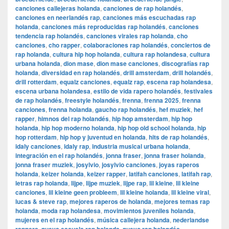
canciones callejeras holanda
,
canciones de rap holandés
,
canciones en neerlandés rap
,
canciones más escuchadas rap
holanda
,
canciones más reproducidas rap holandés
,
canciones
tendencia rap holandés
,
canciones virales rap holanda
,
cho
canciones
,
cho rapper
,
colaboraciones rap holandés
,
conciertos de
rap holanda
,
cultura hip hop holanda
,
cultura rap holandesa
,
cultura
urbana holanda
,
dion mase
,
dion mase canciones
,
discografías rap
holanda
,
diversidad en rap holandés
,
drill amsterdam
,
drill holandés
,
drill rotterdam
,
equalz canciones
,
equalz rap
,
escena rap holandesa
,
escena urbana holandesa
,
estilo de vida rapero holandés
,
festivales
de rap holandés
,
freestyle holandés
,
frenna
,
frenna 2025
,
frenna
canciones
,
frenna holanda
,
gaucho rap holandés
,
hef muziek
,
hef
rapper
,
himnos del rap holandés
,
hip hop amsterdam
,
hip hop
holanda
,
hip hop moderno holanda
,
hip hop old school holanda
,
hip
hop rotterdam
,
hip hop y juventud en holanda
,
hits de rap holandés
,
idaly canciones
,
idaly rap
,
industria musical urbana holanda
,
integración en el rap holandés
,
jonna fraser
,
jonna fraser holanda
,
jonna fraser muziek
,
josylvio
,
josylvio canciones
,
joyas raperos
holanda
,
keizer holanda
,
keizer rapper
,
latifah canciones
,
latifah rap
,
letras rap holanda
,
lijpe
,
lijpe muziek
,
lijpe rap
,
lil kleine
,
lil kleine
canciones
,
lil kleine geen probleem
,
lil kleine holanda
,
lil kleine viral
,
lucas & steve rap
,
mejores raperos de holanda
,
mejores temas rap
holanda
,
moda rap holandesa
,
movimientos juveniles holanda
,
mujeres en el rap holandés
,
música callejera holanda
,
nederlandse
,
,
,