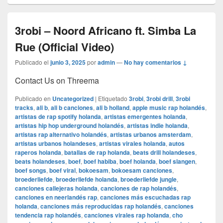
3robi – Noord Africano ft. Simba La
Rue (Official Video)
Publicado el
junio 3, 2025
por
admin
—
No hay comentarios ↓
Contact Us on Threema
Publicado en
Uncategorized
|
Etiquetado
3robi
,
3robi drill
,
3robi
tracks
,
ali b
,
ali b canciones
,
ali b holland
,
apple music rap holandés
,
artistas de rap spotify holanda
,
artistas emergentes holanda
,
artistas hip hop underground holandés
,
artistas indie holanda
,
artistas rap alternativo holandés
,
artistas urbanos amsterdam
,
artistas urbanos holandeses
,
artistas virales holanda
,
autos
raperos holanda
,
batallas de rap holanda
,
beats drill holandeses
,
beats holandeses
,
boef
,
boef habiba
,
boef holanda
,
boef slangen
,
boef songs
,
boef viral
,
bokoesam
,
bokoesam canciones
,
broederliefde
,
broederliefde holanda
,
broederliefde jungle
,
canciones callejeras holanda
,
canciones de rap holandés
,
canciones en neerlandés rap
,
canciones más escuchadas rap
holanda
,
canciones más reproducidas rap holandés
,
canciones
tendencia rap holandés
,
canciones virales rap holanda
,
cho