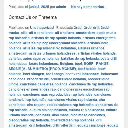
Publicado el
junio 3, 2025
por
admin
—
No hay comentarios ↓
Contact Us on Threema
Publicado en
Uncategorized
|
Etiquetado
3robi
,
3robi drill
,
3robi
tracks
,
ali b
,
ali b canciones
,
ali b holland
,
amsterdam
,
apple music
rap holandés
,
artistas de rap spotify holanda
,
artistas emergentes
holanda
,
artistas hip hop underground holandés
,
artistas indie
holanda
,
artistas rap alternativo holandés
,
artistas urbanos
amsterdam
,
artistas urbanos holandeses
,
artistas virales holanda
,
ashafar
,
autos raperos holanda
,
batallas de rap holanda
,
beats drill
holandeses
,
beats holandeses
,
Belgium
,
boef
,
BOEF - RANGE
SESSIE (ALBUM INTRO) (PROD. MONSIF)
,
boef habiba
,
boef
holanda
,
boef slangen
,
boef songs
,
boef viral
,
bokoesam
,
bokoesam
canciones
,
broederliefde
,
broederliefde holanda
,
broederliefde
jungle
,
canciones callejeras holanda
,
canciones de rap holandés
,
canciones en neerlandés rap
,
canciones más escuchadas rap
holanda
,
canciones más reproducidas rap holandés
,
canciones
tendencia rap holandés
,
canciones virales rap holanda
,
cho
canciones
,
cho rapper
,
colaboraciones rap holandés
,
conciertos de
rap holanda
,
cultura hip hop holanda
,
cultura rap holandesa
,
cultura
urbana holanda
,
den haak
,
dion mase
,
dion mase canciones
,
discografías rap holanda
,
diversidad en rap holandés
,
drill
amsterdam
,
drill holandés
,
drill rotterdam
,
equalz canciones
,
equalz