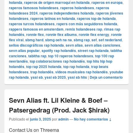
holanda
,
raperos de origen marroquí en holanda
,
raperos en europa
,
raperos famosos holandeses
,
raperos holandeses
,
raperos
holandeses 2024
,
raperos independientes holanda
,
raperos jóvenes
holandeses
,
raperos latinos en holanda
,
raperos top de holanda
,
raperos turcos holandeses
,
rapers con más seguidores holanda
,
rappers famosos en amsterdam
,
remix holandeses rap
,
rimas rap
holandés
,
ronnie flex
,
ronnie flex albums
,
ronnie flex energy
,
ronnie
flex viral
,
sbmg hard
,
sbmg oeh na na
,
sbmg rap
,
sef
,
sef nederland
,
sellos discográficos rap holanda
,
sevn alias
,
sevn alias canciones
,
sevn alias popular
,
spotify rap holandés
,
street rap holanda
,
tabitha
canciones
,
tabitha rap
,
top 10 raperos holandeses
,
top 100 rap
neerlandés
,
top colaboraciones rap holandés
,
top hits hip hop
holandés
,
top rap 2025 holanda
,
top rap holanda
,
trap beats
holandeses
,
trap holandés
,
videos musicales rap holandés
,
youtube
rap holanda
,
yssi sb
,
yssi sb 2025
,
yssi sb hits
|
Deja un comentario
Sevn Alias ft. Lil Kleine & Boef –
Patsergedrag (Prod. Jack $hirak)
Publicado el
junio 3, 2025
por
admin
—
No hay comentarios ↓
Contact Us on Threema