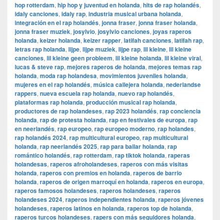
hop rotterdam
,
hip hop y juventud en holanda
,
hits de rap holandés
,
idaly canciones
,
idaly rap
,
industria musical urbana holanda
,
integración en el rap holandés
,
jonna fraser
,
jonna fraser holanda
,
jonna fraser muziek
,
josylvio
,
josylvio canciones
,
joyas raperos
holanda
,
keizer holanda
,
keizer rapper
,
latifah canciones
,
latifah rap
,
letras rap holanda
,
lijpe
,
lijpe muziek
,
lijpe rap
,
lil kleine
,
lil kleine
canciones
,
lil kleine geen probleem
,
lil kleine holanda
,
lil kleine viral
,
lucas & steve rap
,
mejores raperos de holanda
,
mejores temas rap
holanda
,
moda rap holandesa
,
movimientos juveniles holanda
,
mujeres en el rap holandés
,
música callejera holanda
,
nederlandse
rappers
,
nueva escuela rap holanda
,
nuevo rap holandés
,
plataformas rap holanda
,
producción musical rap holanda
,
productores de rap holandeses
,
rap 2023 holandés
,
rap conciencia
holanda
,
rap de protesta holanda
,
rap en festivales de europa
,
rap
en neerlandés
,
rap europeo
,
rap europeo moderno
,
rap holandes
,
rap holandés 2024
,
rap multicultural europeo
,
rap multicultural
holanda
,
rap neerlandés 2025
,
rap para bailar holanda
,
rap
romántico holandés
,
rap rotterdam
,
rap tiktok holanda
,
raperas
holandesas
,
raperos afroholandeses
,
raperos con más visitas
holanda
,
raperos con premios en holanda
,
raperos de barrio
holanda
,
raperos de origen marroquí en holanda
,
raperos en europa
,
raperos famosos holandeses
,
raperos holandeses
,
raperos
holandeses 2024
,
raperos independientes holanda
,
raperos jóvenes
holandeses
,
raperos latinos en holanda
,
raperos top de holanda
,
raperos turcos holandeses
,
rapers con más seguidores holanda
,