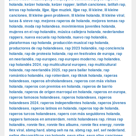
holanda
,
keizer holanda
,
keizer rapper
,
latifah canciones
,
latifah rap
,
letras rap holanda
,
lijpe
,
lijpe muziek
,
lijpe rap
,
lil kleine
,
lil kleine
canciones
,
lil kleine geen probleem
,
lil kleine holanda
,
lil kleine viral
,
lucas & steve rap
,
mejores raperos de holanda
,
mejores temas rap
holanda
,
moda rap holandesa
,
movimientos juveniles holanda
,
mujeres en el rap holandés
,
música callejera holanda
,
nederlandse
rappers
,
nueva escuela rap holanda
,
nuevo rap holandés
,
plataformas rap holanda
,
producción musical rap holanda
,
productores de rap holandeses
,
rap 2023 holandés
,
rap conciencia
holanda
,
rap de protesta holanda
,
rap en festivales de europa
,
rap
en neerlandés
,
rap europeo
,
rap europeo moderno
,
rap holandes
,
rap holandés 2024
,
rap multicultural europeo
,
rap multicultural
holanda
,
rap neerlandés 2025
,
rap para bailar holanda
,
rap
romántico holandés
,
rap rotterdam
,
rap tiktok holanda
,
raperas
holandesas
,
raperos afroholandeses
,
raperos con más visitas
holanda
,
raperos con premios en holanda
,
raperos de barrio
holanda
,
raperos de origen marroquí en holanda
,
raperos en europa
,
raperos famosos holandeses
,
raperos holandeses
,
raperos
holandeses 2024
,
raperos independientes holanda
,
raperos jóvenes
holandeses
,
raperos latinos en holanda
,
raperos top de holanda
,
raperos turcos holandeses
,
rapers con más seguidores holanda
,
rappers famosos en amsterdam
,
remix holandeses rap
,
rimas rap
holandés
,
ronnie flex
,
ronnie flex albums
,
ronnie flex energy
,
ronnie
flex viral
,
sbmg hard
,
sbmg oeh na na
,
sbmg rap
,
sef
,
sef nederland
,
sellos discográficos rap holanda
,
sevn alias
,
sevn alias canciones
,