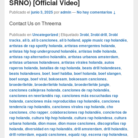
SRNO) [Official Video]
Publicado el
junio 3, 2025
por
admin
—
No hay comentarios ↓
Contact Us on Threema
Publicado en
Uncategorized
|
Etiquetado
3robi
,
3robi drill
,
3robi
tracks
,
ali b
,
ali b canciones
,
ali b holland
,
apple music rap holandés
,
artistas de rap spotify holanda
,
artistas emergentes holanda
,
artistas hip hop underground holandés
,
artistas indie holanda
,
artistas rap alternativo holandés
,
artistas urbanos amsterdam
,
artistas urbanos holandeses
,
artistas virales holanda
,
autos
raperos holanda
,
batallas de rap holanda
,
beats drill holandeses
,
beats holandeses
,
boef
,
boef habiba
,
boef holanda
,
boef slangen
,
boef songs
,
boef viral
,
bokoesam
,
bokoesam canciones
,
broederliefde
,
broederliefde holanda
,
broederliefde jungle
,
canciones callejeras holanda
,
canciones de rap holandés
,
canciones en neerlandés rap
,
canciones más escuchadas rap
holanda
,
canciones más reproducidas rap holandés
,
canciones
tendencia rap holandés
,
canciones virales rap holanda
,
cho
canciones
,
cho rapper
,
colaboraciones rap holandés
,
conciertos de
rap holanda
,
cultura hip hop holanda
,
cultura rap holandesa
,
cultura
urbana holanda
,
dion mase
,
dion mase canciones
,
discografías rap
holanda
,
diversidad en rap holandés
,
drill amsterdam
,
drill holandés
,
drill rotterdam
,
equalz canciones
,
equalz rap
,
escena rap holandesa
,