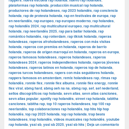
rappers
nueva escuela rap holanda
nuevo rap holandés
plataformas rap holanda
,
producción musical rap holanda
,
productores de rap holandeses
,
rap 2023 holandés
,
rap conciencia
holanda
,
rap de protesta holanda
,
rap en festivales de europa
,
rap
en neerlandés
,
rap europeo
,
rap europeo moderno
,
rap holandes
,
rap holandés 2024
,
rap multicultural europeo
,
rap multicultural
holanda
,
rap neerlandés 2025
,
rap para bailar holanda
,
rap
romántico holandés
,
rap rotterdam
,
rap tiktok holanda
,
raperas
holandesas
,
raperos afroholandeses
,
raperos con más visitas
holanda
,
raperos con premios en holanda
,
raperos de barrio
holanda
,
raperos de origen marroquí en holanda
,
raperos en europa
,
raperos famosos holandeses
,
raperos holandeses
,
raperos
holandeses 2024
,
raperos independientes holanda
,
raperos jóvenes
holandeses
,
raperos latinos en holanda
,
raperos top de holanda
,
raperos turcos holandeses
,
rapers con más seguidores holanda
,
rappers famosos en amsterdam
,
remix holandeses rap
,
rimas rap
holandés
,
ronnie flex
,
ronnie flex albums
,
ronnie flex energy
,
ronnie
flex viral
,
sbmg hard
,
sbmg oeh na na
,
sbmg rap
,
sef
,
sef nederland
,
sellos discográficos rap holanda
,
sevn alias
,
sevn alias canciones
,
sevn alias popular
,
spotify rap holandés
,
street rap holanda
,
tabitha
canciones
,
tabitha rap
,
top 10 raperos holandeses
,
top 100 rap
neerlandés
,
top colaboraciones rap holandés
,
top hits hip hop
holandés
,
top rap 2025 holanda
,
top rap holanda
,
trap beats
holandeses
,
trap holandés
,
videos musicales rap holandés
,
youtube
rap holanda
,
yssi sb
,
yssi sb 2025
,
yssi sb hits
|
Deja un comentario