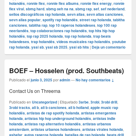
holandés
,
ronnie flex
,
ronnie flex albums
,
ronnie flex energy
,
ronnie
flex viral
,
sbmg hard
,
sbmg oeh na na
,
sbmg rap
,
sef
,
sef nederland
,
sellos discográficos rap holanda
,
sevn alias
,
sevn alias canciones
,
sevn alias popular
,
spotify rap holandés
,
street rap holanda
,
tabitha
canciones
,
tabitha rap
,
top 10 raperos holandeses
,
top 100 rap
neerlandés
,
top colaboraciones rap holandés
,
top hits hip hop
holandés
,
top rap 2025 holanda
,
top rap holanda
,
trap beats
holandeses
,
trap holandés
,
videos musicales rap holandés
,
youtube
rap holanda
,
yssi sb
,
yssi sb 2025
,
yssi sb hits
|
Deja un comentario
BOEF – Hosselen (prod. Southbeats)
Publicado el
junio 3, 2025
por
admin
—
No hay comentarios ↓
Contact Us on Threema
Publicado en
Uncategorized
|
Etiquetado
3arbe
,
3robi
,
3robi drill
,
3robi tracks
,
ali b
,
ali b canciones
,
ali b holland
,
apple music rap
holandés
,
artistas de rap spotify holanda
,
artistas emergentes
holanda
,
artistas hip hop underground holandés
,
artistas indie
holanda
,
artistas rap alternativo holandés
,
artistas urbanos
amsterdam
,
artistas urbanos holandeses
,
artistas virales holanda
,
ashafar
,
autos raperos holanda
,
batallas de rap holanda
,
beats drill