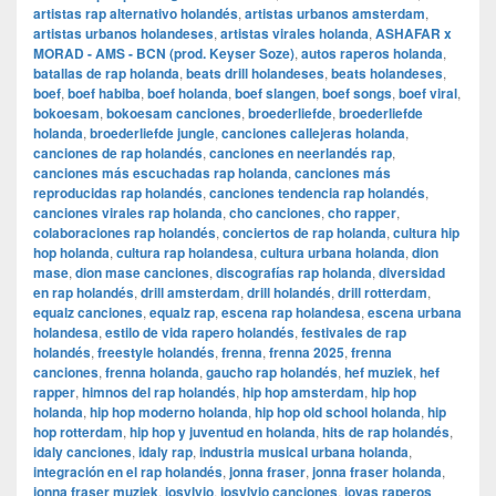
artistas rap alternativo holandés
,
artistas urbanos amsterdam
,
artistas urbanos holandeses
,
artistas virales holanda
,
ASHAFAR x
MORAD - AMS - BCN (prod. Keyser Soze)
,
autos raperos holanda
,
batallas de rap holanda
,
beats drill holandeses
,
beats holandeses
,
boef
,
boef habiba
,
boef holanda
,
boef slangen
,
boef songs
,
boef viral
,
bokoesam
,
bokoesam canciones
,
broederliefde
,
broederliefde
holanda
,
broederliefde jungle
,
canciones callejeras holanda
,
canciones de rap holandés
,
canciones en neerlandés rap
,
canciones más escuchadas rap holanda
,
canciones más
reproducidas rap holandés
,
canciones tendencia rap holandés
,
canciones virales rap holanda
,
cho canciones
,
cho rapper
,
colaboraciones rap holandés
,
conciertos de rap holanda
,
cultura hip
hop holanda
,
cultura rap holandesa
,
cultura urbana holanda
,
dion
mase
,
dion mase canciones
,
discografías rap holanda
,
diversidad
en rap holandés
,
drill amsterdam
,
drill holandés
,
drill rotterdam
,
equalz canciones
,
equalz rap
,
escena rap holandesa
,
escena urbana
holandesa
,
estilo de vida rapero holandés
,
festivales de rap
holandés
,
freestyle holandés
,
frenna
,
frenna 2025
,
frenna
canciones
,
frenna holanda
,
gaucho rap holandés
,
hef muziek
,
hef
rapper
,
himnos del rap holandés
,
hip hop amsterdam
,
hip hop
holanda
,
hip hop moderno holanda
,
hip hop old school holanda
,
hip
hop rotterdam
,
hip hop y juventud en holanda
,
hits de rap holandés
,
idaly canciones
,
idaly rap
,
industria musical urbana holanda
,
integración en el rap holandés
,
jonna fraser
,
jonna fraser holanda
,
jonna fraser muziek
,
josylvio
,
josylvio canciones
,
joyas raperos