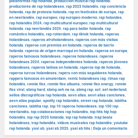
plataformas rap holanda
,
producción musical rap holanda
,
productores de rap holandeses
,
rap 2023 holandés
,
rap conciencia
holanda
,
rap de protesta holanda
,
rap en festivales de europa
,
rap
en neerlandés
,
rap europeo
,
rap europeo moderno
,
rap holandes
,
rap holandés 2024
,
rap multicultural europeo
,
rap multicultural
holanda
,
rap neerlandés 2025
,
rap para bailar holanda
,
rap
romántico holandés
,
rap rotterdam
,
rap tiktok holanda
,
raperas
holandesas
,
raperos afroholandeses
,
raperos con más visitas
holanda
,
raperos con premios en holanda
,
raperos de barrio
holanda
,
raperos de origen marroquí en holanda
,
raperos en europa
,
raperos famosos holandeses
,
raperos holandeses
,
raperos
holandeses 2024
,
raperos independientes holanda
,
raperos jóvenes
holandeses
,
raperos latinos en holanda
,
raperos top de holanda
,
raperos turcos holandeses
,
rapers con más seguidores holanda
,
rappers famosos en amsterdam
,
remix holandeses rap
,
rimas rap
holandés
,
ronnie flex
,
ronnie flex albums
,
ronnie flex energy
,
ronnie
flex viral
,
sbmg hard
,
sbmg oeh na na
,
sbmg rap
,
sef
,
sef nederland
,
sellos discográficos rap holanda
,
sevn alias
,
sevn alias canciones
,
sevn alias popular
,
spotify rap holandés
,
street rap holanda
,
tabitha
canciones
,
tabitha rap
,
top 10 raperos holandeses
,
top 100 rap
neerlandés
,
top colaboraciones rap holandés
,
top hits hip hop
holandés
,
top rap 2025 holanda
,
top rap holanda
,
trap beats
holandeses
,
trap holandés
,
videos musicales rap holandés
,
youtube
rap holanda
,
yssi sb
,
yssi sb 2025
,
yssi sb hits
|
Deja un comentario