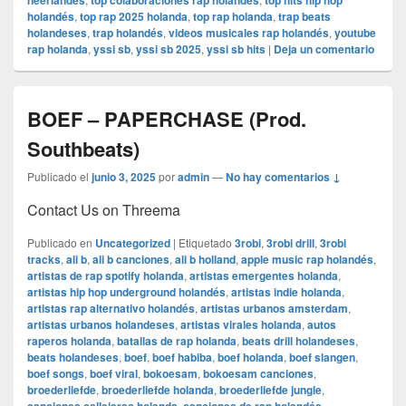
neerlandés
top colaboraciones rap holandés
top hits hip hop
holandés
,
top rap 2025 holanda
,
top rap holanda
,
trap beats
holandeses
,
trap holandés
,
videos musicales rap holandés
,
youtube
rap holanda
,
yssi sb
,
yssi sb 2025
,
yssi sb hits
|
Deja un comentario
BOEF – PAPERCHASE (Prod.
Southbeats)
Publicado el
junio 3, 2025
por
admin
—
No hay comentarios ↓
Contact Us on Threema
Publicado en
Uncategorized
|
Etiquetado
3robi
,
3robi drill
,
3robi
tracks
,
ali b
,
ali b canciones
,
ali b holland
,
apple music rap holandés
,
artistas de rap spotify holanda
,
artistas emergentes holanda
,
artistas hip hop underground holandés
,
artistas indie holanda
,
artistas rap alternativo holandés
,
artistas urbanos amsterdam
,
artistas urbanos holandeses
,
artistas virales holanda
,
autos
raperos holanda
,
batallas de rap holanda
,
beats drill holandeses
,
beats holandeses
,
boef
,
boef habiba
,
boef holanda
,
boef slangen
,
boef songs
,
boef viral
,
bokoesam
,
bokoesam canciones
,
broederliefde
,
broederliefde holanda
,
broederliefde jungle
,
,
,