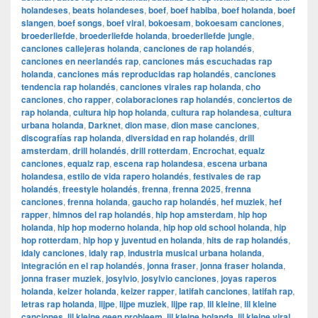
holandeses
,
beats holandeses
,
boef
,
boef habiba
,
boef holanda
,
boef
slangen
,
boef songs
,
boef viral
,
bokoesam
,
bokoesam canciones
,
broederliefde
,
broederliefde holanda
,
broederliefde jungle
,
canciones callejeras holanda
,
canciones de rap holandés
,
canciones en neerlandés rap
,
canciones más escuchadas rap
holanda
,
canciones más reproducidas rap holandés
,
canciones
tendencia rap holandés
,
canciones virales rap holanda
,
cho
canciones
,
cho rapper
,
colaboraciones rap holandés
,
conciertos de
rap holanda
,
cultura hip hop holanda
,
cultura rap holandesa
,
cultura
urbana holanda
,
Darknet
,
dion mase
,
dion mase canciones
,
discografías rap holanda
,
diversidad en rap holandés
,
drill
amsterdam
,
drill holandés
,
drill rotterdam
,
Encrochat
,
equalz
canciones
,
equalz rap
,
escena rap holandesa
,
escena urbana
holandesa
,
estilo de vida rapero holandés
,
festivales de rap
holandés
,
freestyle holandés
,
frenna
,
frenna 2025
,
frenna
canciones
,
frenna holanda
,
gaucho rap holandés
,
hef muziek
,
hef
rapper
,
himnos del rap holandés
,
hip hop amsterdam
,
hip hop
holanda
,
hip hop moderno holanda
,
hip hop old school holanda
,
hip
hop rotterdam
,
hip hop y juventud en holanda
,
hits de rap holandés
,
idaly canciones
,
idaly rap
,
industria musical urbana holanda
,
integración en el rap holandés
,
jonna fraser
,
jonna fraser holanda
,
jonna fraser muziek
,
josylvio
,
josylvio canciones
,
joyas raperos
holanda
,
keizer holanda
,
keizer rapper
,
latifah canciones
,
latifah rap
,
letras rap holanda
,
lijpe
,
lijpe muziek
,
lijpe rap
,
lil kleine
,
lil kleine
canciones
,
lil kleine geen probleem
,
lil kleine holanda
,
lil kleine viral
,