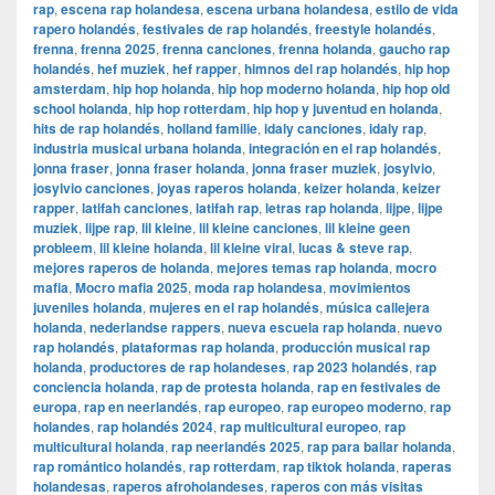
rap
,
escena rap holandesa
,
escena urbana holandesa
,
estilo de vida
rapero holandés
,
festivales de rap holandés
,
freestyle holandés
,
frenna
,
frenna 2025
,
frenna canciones
,
frenna holanda
,
gaucho rap
holandés
,
hef muziek
,
hef rapper
,
himnos del rap holandés
,
hip hop
amsterdam
,
hip hop holanda
,
hip hop moderno holanda
,
hip hop old
school holanda
,
hip hop rotterdam
,
hip hop y juventud en holanda
,
hits de rap holandés
,
holland familie
,
idaly canciones
,
idaly rap
,
industria musical urbana holanda
,
integración en el rap holandés
,
jonna fraser
,
jonna fraser holanda
,
jonna fraser muziek
,
josylvio
,
josylvio canciones
,
joyas raperos holanda
,
keizer holanda
,
keizer
rapper
,
latifah canciones
,
latifah rap
,
letras rap holanda
,
lijpe
,
lijpe
muziek
,
lijpe rap
,
lil kleine
,
lil kleine canciones
,
lil kleine geen
probleem
,
lil kleine holanda
,
lil kleine viral
,
lucas & steve rap
,
mejores raperos de holanda
,
mejores temas rap holanda
,
mocro
mafia
,
Mocro mafia 2025
,
moda rap holandesa
,
movimientos
juveniles holanda
,
mujeres en el rap holandés
,
música callejera
holanda
,
nederlandse rappers
,
nueva escuela rap holanda
,
nuevo
rap holandés
,
plataformas rap holanda
,
producción musical rap
holanda
,
productores de rap holandeses
,
rap 2023 holandés
,
rap
conciencia holanda
,
rap de protesta holanda
,
rap en festivales de
europa
,
rap en neerlandés
,
rap europeo
,
rap europeo moderno
,
rap
holandes
,
rap holandés 2024
,
rap multicultural europeo
,
rap
multicultural holanda
,
rap neerlandés 2025
,
rap para bailar holanda
,
rap romántico holandés
,
rap rotterdam
,
rap tiktok holanda
,
raperas
holandesas
,
raperos afroholandeses
,
raperos con más visitas