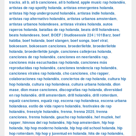
tracks
,
ali b
,
ali b canciones
,
ali b holland
,
apple music rap holandés
,
artistas de rap spotify holanda
,
artistas emergentes holanda
,
artistas hip hop underground holandés
,
artistas indie holanda
,
artistas rap alternativo holandés
,
artistas urbanos amsterdam
,
artistas urbanos holandeses
,
artistas virales holanda
,
autos
raperos holanda
,
batallas de rap holanda
,
beats drill holandeses
,
beats holandeses
,
boef
,
BOEF | Studiosessie 224 | 101Barz
,
boef
habiba
,
boef holanda
,
boef slangen
,
boef songs
,
boef viral
,
bokoesam
,
bokoesam canciones
,
broederliefde
,
broederliefde
holanda
,
broederliefde jungle
,
canciones callejeras holanda
,
canciones de rap holandés
,
canciones en neerlandés rap
,
canciones más escuchadas rap holanda
,
canciones más
reproducidas rap holandés
,
canciones tendencia rap holandés
,
canciones virales rap holanda
,
cho canciones
,
cho rapper
,
colaboraciones rap holandés
,
conciertos de rap holanda
,
cultura hip
hop holanda
,
cultura rap holandesa
,
cultura urbana holanda
,
dion
mase
,
dion mase canciones
,
discografías rap holanda
,
diversidad
en rap holandés
,
drill amsterdam
,
drill holandés
,
drill rotterdam
,
equalz canciones
,
equalz rap
,
escena rap holandesa
,
escena urbana
holandesa
,
estilo de vida rapero holandés
,
festivales de rap
holandés
,
freestyle holandés
,
frenna
,
frenna 2025
,
frenna
canciones
,
frenna holanda
,
gaucho rap holandés
,
hef muziek
,
hef
rapper
,
himnos del rap holandés
,
hip hop amsterdam
,
hip hop
holanda
,
hip hop moderno holanda
,
hip hop old school holanda
,
hip
hop rotterdam
,
hip hop y juventud en holanda
,
hits de rap holandés
,