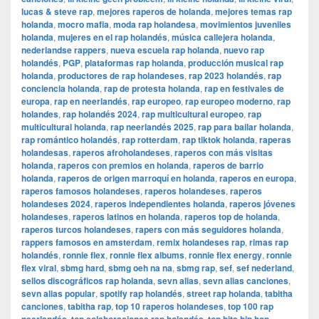
lucas & steve rap
,
mejores raperos de holanda
,
mejores temas rap
holanda
,
mocro mafia
,
moda rap holandesa
,
movimientos juveniles
holanda
,
mujeres en el rap holandés
,
música callejera holanda
,
nederlandse rappers
,
nueva escuela rap holanda
,
nuevo rap
holandés
,
PGP
,
plataformas rap holanda
,
producción musical rap
holanda
,
productores de rap holandeses
,
rap 2023 holandés
,
rap
conciencia holanda
,
rap de protesta holanda
,
rap en festivales de
europa
,
rap en neerlandés
,
rap europeo
,
rap europeo moderno
,
rap
holandes
,
rap holandés 2024
,
rap multicultural europeo
,
rap
multicultural holanda
,
rap neerlandés 2025
,
rap para bailar holanda
,
rap romántico holandés
,
rap rotterdam
,
rap tiktok holanda
,
raperas
holandesas
,
raperos afroholandeses
,
raperos con más visitas
holanda
,
raperos con premios en holanda
,
raperos de barrio
holanda
,
raperos de origen marroquí en holanda
,
raperos en europa
,
raperos famosos holandeses
,
raperos holandeses
,
raperos
holandeses 2024
,
raperos independientes holanda
,
raperos jóvenes
holandeses
,
raperos latinos en holanda
,
raperos top de holanda
,
raperos turcos holandeses
,
rapers con más seguidores holanda
,
rappers famosos en amsterdam
,
remix holandeses rap
,
rimas rap
holandés
,
ronnie flex
,
ronnie flex albums
,
ronnie flex energy
,
ronnie
flex viral
,
sbmg hard
,
sbmg oeh na na
,
sbmg rap
,
sef
,
sef nederland
,
sellos discográficos rap holanda
,
sevn alias
,
sevn alias canciones
,
sevn alias popular
,
spotify rap holandés
,
street rap holanda
,
tabitha
canciones
,
tabitha rap
,
top 10 raperos holandeses
,
top 100 rap
,
,