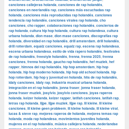
canciones callejeras holanda
,
canciones de rap holandés
,
canciones en neerlandés rap
,
canciones más escuchadas rap
holanda
,
canciones más reproducidas rap holandés
,
canciones
tendencia rap holandés
,
canciones virales rap holanda
,
cho
canciones
,
cho rapper
,
colaboraciones rap holandés
,
conciertos de
rap holanda
,
cultura hip hop holanda
,
cultura rap holandesa
,
cultura
urbana holanda
,
dion mase
,
dion mase canciones
,
discografías rap
holanda
,
diversidad en rap holandés
,
drill amsterdam
,
drill holandés
,
drill rotterdam
,
equalz canciones
,
equalz rap
,
escena rap holandesa
,
escena urbana holandesa
,
estilo de vida rapero holandés
,
festivales
de rap holandés
,
freestyle holandés
,
frenna
,
frenna 2025
,
frenna
canciones
,
frenna holanda
,
gaucho rap holandés
,
hef muziek
,
hef
rapper
,
himnos del rap holandés
,
hip hop amsterdam
,
hip hop
holanda
,
hip hop moderno holanda
,
hip hop old school holanda
,
hip
hop rotterdam
,
hip hop y juventud en holanda
,
hits de rap holandés
,
idaly canciones
,
idaly rap
,
industria musical urbana holanda
,
integración en el rap holandés
,
jonna fraser
,
jonna fraser holanda
,
jonna fraser muziek
,
josylvio
,
josylvio canciones
,
joyas raperos
holanda
,
keizer holanda
,
keizer rapper
,
latifah canciones
,
latifah rap
,
letras rap holanda
,
lijpe
,
lijpe muziek
,
lijpe rap
,
lil kleine
,
lil kleine
canciones
,
lil kleine geen probleem
,
lil kleine holanda
,
lil kleine viral
,
lucas & steve rap
,
mejores raperos de holanda
,
mejores temas rap
holanda
,
moda rap holandesa
,
movimientos juveniles holanda
,
mujeres en el rap holandés
,
música callejera holanda
,
nederlandse
,
,
,