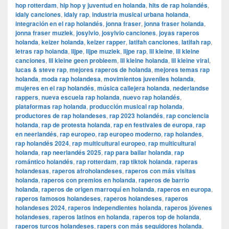
hop rotterdam
,
hip hop y juventud en holanda
,
hits de rap holandés
,
idaly canciones
,
idaly rap
,
industria musical urbana holanda
,
integración en el rap holandés
,
jonna fraser
,
jonna fraser holanda
,
jonna fraser muziek
,
josylvio
,
josylvio canciones
,
joyas raperos
holanda
,
keizer holanda
,
keizer rapper
,
latifah canciones
,
latifah rap
,
letras rap holanda
,
lijpe
,
lijpe muziek
,
lijpe rap
,
lil kleine
,
lil kleine
canciones
,
lil kleine geen probleem
,
lil kleine holanda
,
lil kleine viral
,
lucas & steve rap
,
mejores raperos de holanda
,
mejores temas rap
holanda
,
moda rap holandesa
,
movimientos juveniles holanda
,
mujeres en el rap holandés
,
música callejera holanda
,
nederlandse
rappers
,
nueva escuela rap holanda
,
nuevo rap holandés
,
plataformas rap holanda
,
producción musical rap holanda
,
productores de rap holandeses
,
rap 2023 holandés
,
rap conciencia
holanda
,
rap de protesta holanda
,
rap en festivales de europa
,
rap
en neerlandés
,
rap europeo
,
rap europeo moderno
,
rap holandes
,
rap holandés 2024
,
rap multicultural europeo
,
rap multicultural
holanda
,
rap neerlandés 2025
,
rap para bailar holanda
,
rap
romántico holandés
,
rap rotterdam
,
rap tiktok holanda
,
raperas
holandesas
,
raperos afroholandeses
,
raperos con más visitas
holanda
,
raperos con premios en holanda
,
raperos de barrio
holanda
,
raperos de origen marroquí en holanda
,
raperos en europa
,
raperos famosos holandeses
,
raperos holandeses
,
raperos
holandeses 2024
,
raperos independientes holanda
,
raperos jóvenes
holandeses
,
raperos latinos en holanda
,
raperos top de holanda
,
raperos turcos holandeses
,
rapers con más seguidores holanda
,