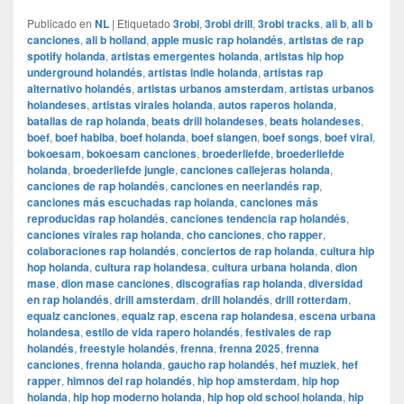
Publicado en
NL
|
Etiquetado
3robi
,
3robi drill
,
3robi tracks
,
ali b
,
ali b
canciones
,
ali b holland
,
apple music rap holandés
,
artistas de rap
spotify holanda
,
artistas emergentes holanda
,
artistas hip hop
underground holandés
,
artistas indie holanda
,
artistas rap
alternativo holandés
,
artistas urbanos amsterdam
,
artistas urbanos
holandeses
,
artistas virales holanda
,
autos raperos holanda
,
batallas de rap holanda
,
beats drill holandeses
,
beats holandeses
,
boef
,
boef habiba
,
boef holanda
,
boef slangen
,
boef songs
,
boef viral
,
bokoesam
,
bokoesam canciones
,
broederliefde
,
broederliefde
holanda
,
broederliefde jungle
,
canciones callejeras holanda
,
canciones de rap holandés
,
canciones en neerlandés rap
,
canciones más escuchadas rap holanda
,
canciones más
reproducidas rap holandés
,
canciones tendencia rap holandés
,
canciones virales rap holanda
,
cho canciones
,
cho rapper
,
colaboraciones rap holandés
,
conciertos de rap holanda
,
cultura hip
hop holanda
,
cultura rap holandesa
,
cultura urbana holanda
,
dion
mase
,
dion mase canciones
,
discografías rap holanda
,
diversidad
en rap holandés
,
drill amsterdam
,
drill holandés
,
drill rotterdam
,
equalz canciones
,
equalz rap
,
escena rap holandesa
,
escena urbana
holandesa
,
estilo de vida rapero holandés
,
festivales de rap
holandés
,
freestyle holandés
,
frenna
,
frenna 2025
,
frenna
canciones
,
frenna holanda
,
gaucho rap holandés
,
hef muziek
,
hef
rapper
,
himnos del rap holandés
,
hip hop amsterdam
,
hip hop
holanda
,
hip hop moderno holanda
,
hip hop old school holanda
,
hip