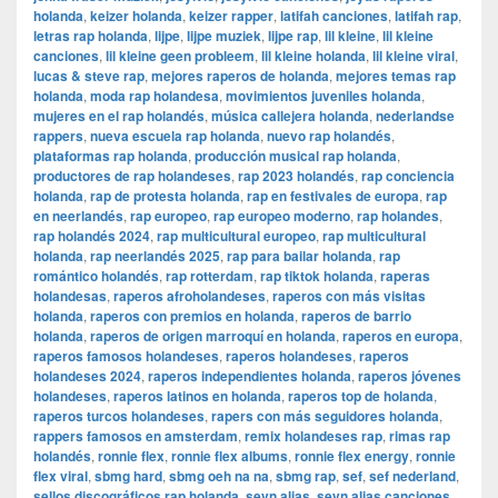
holanda
,
keizer holanda
,
keizer rapper
,
latifah canciones
,
latifah rap
,
letras rap holanda
,
lijpe
,
lijpe muziek
,
lijpe rap
,
lil kleine
,
lil kleine
canciones
,
lil kleine geen probleem
,
lil kleine holanda
,
lil kleine viral
,
lucas & steve rap
,
mejores raperos de holanda
,
mejores temas rap
holanda
,
moda rap holandesa
,
movimientos juveniles holanda
,
mujeres en el rap holandés
,
música callejera holanda
,
nederlandse
rappers
,
nueva escuela rap holanda
,
nuevo rap holandés
,
plataformas rap holanda
,
producción musical rap holanda
,
productores de rap holandeses
,
rap 2023 holandés
,
rap conciencia
holanda
,
rap de protesta holanda
,
rap en festivales de europa
,
rap
en neerlandés
,
rap europeo
,
rap europeo moderno
,
rap holandes
,
rap holandés 2024
,
rap multicultural europeo
,
rap multicultural
holanda
,
rap neerlandés 2025
,
rap para bailar holanda
,
rap
romántico holandés
,
rap rotterdam
,
rap tiktok holanda
,
raperas
holandesas
,
raperos afroholandeses
,
raperos con más visitas
holanda
,
raperos con premios en holanda
,
raperos de barrio
holanda
,
raperos de origen marroquí en holanda
,
raperos en europa
,
raperos famosos holandeses
,
raperos holandeses
,
raperos
holandeses 2024
,
raperos independientes holanda
,
raperos jóvenes
holandeses
,
raperos latinos en holanda
,
raperos top de holanda
,
raperos turcos holandeses
,
rapers con más seguidores holanda
,
rappers famosos en amsterdam
,
remix holandeses rap
,
rimas rap
holandés
,
ronnie flex
,
ronnie flex albums
,
ronnie flex energy
,
ronnie
flex viral
,
sbmg hard
,
sbmg oeh na na
,
sbmg rap
,
sef
,
sef nederland
,
sellos discográficos rap holanda
,
sevn alias
,
sevn alias canciones
,