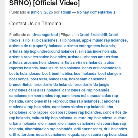
SRNO) [Official Video]
Publicado el
junio 3, 2025
por
admin
—
No hay comentarios ↓
Contact Us on Threema
Publicado en
Uncategorized
|
Etiquetado
3robi
,
3robi drill
,
3robi
tracks
,
ali b
,
ali b canciones
,
ali b holland
,
apple music rap holandés
,
artistas de rap spotify holanda
,
artistas emergentes holanda
,
artistas hip hop underground holandés
,
artistas indie holanda
,
artistas rap alternativo holandés
,
artistas urbanos amsterdam
,
artistas urbanos holandeses
,
artistas virales holanda
,
autos
raperos holanda
,
batallas de rap holanda
,
beats drill holandeses
,
beats holandeses
,
boef
,
boef habiba
,
boef holanda
,
boef slangen
,
boef songs
,
boef viral
,
bokoesam
,
bokoesam canciones
,
broederliefde
,
broederliefde holanda
,
broederliefde jungle
,
canciones callejeras holanda
,
canciones de rap holandés
,
canciones en neerlandés rap
,
canciones más escuchadas rap
holanda
,
canciones más reproducidas rap holandés
,
canciones
tendencia rap holandés
,
canciones virales rap holanda
,
cho
canciones
,
cho rapper
,
colaboraciones rap holandés
,
conciertos de
rap holanda
,
cultura hip hop holanda
,
cultura rap holandesa
,
cultura
urbana holanda
,
dion mase
,
dion mase canciones
,
discografías rap
holanda
,
diversidad en rap holandés
,
drill amsterdam
,
drill holandés
,
drill rotterdam
,
equalz canciones
,
equalz rap
,
escena rap holandesa
,