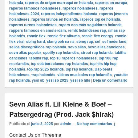
holanda
,
raperos de origen marroquí en holanda
,
raperos en europa
,
raperos famosos holandeses
,
raperos holandeses
,
raperos
holandeses 2024
,
raperos independientes holanda
,
raperos jóvenes
holandeses
,
raperos latinos en holanda
,
raperos top de holanda
,
raperos turcos holandeses
,
rapers con más seguidores holanda
,
rappers famosos en amsterdam
,
remix holandeses rap
,
rimas rap
holandés
,
ronnie flex
,
ronnie flex albums
,
ronnie flex energy
,
ronnie
flex viral
,
sbmg hard
,
sbmg oeh na na
,
sbmg rap
,
sef
,
sef nederland
,
sellos discográficos rap holanda
,
sevn alias
,
sevn alias canciones
,
sevn alias popular
,
spotify rap holandés
,
street rap holanda
,
tabitha
canciones
,
tabitha rap
,
top 10 raperos holandeses
,
top 100 rap
neerlandés
,
top colaboraciones rap holandés
,
top hits hip hop
holandés
,
top rap 2025 holanda
,
top rap holanda
,
trap beats
holandeses
,
trap holandés
,
videos musicales rap holandés
,
youtube
rap holanda
,
yssi sb
,
yssi sb 2025
,
yssi sb hits
|
Deja un comentario
Sevn Alias ft. Lil Kleine & Boef –
Patsergedrag (Prod. Jack $hirak)
Publicado el
junio 3, 2025
por
admin
—
No hay comentarios ↓
Contact Us on Threema