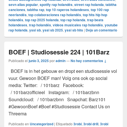
sevn alias popular
,
spotify rap holandés
,
street rap holanda
,
tabitha
canciones
,
tabitha rap
,
top 10 raperos holandeses
,
top 100 rap
neerlandés
,
top colaboraciones rap holandés
,
top hits hip hop
holandés
,
top rap 2025 holanda
,
top rap holanda
,
trap beats
holandeses
,
trap holandés
,
videos musicales rap holandés
,
youtube
rap holanda
,
yssi sb
,
yssi sb 2025
,
yssi sb hits
|
Deja un comentario
BOEF | Studiosessie 224 | 101Barz
Publicado el
junio 3, 2025
por
admin
—
No hay comentarios ↓
BOEF is in het gebouw en dropt een studiosessie vol
vuur. Gewoon BOEF man! Volg ons ook op social
media: Twitter: / 101barz Facebook:
/ 101barzofficieel Instagram: / 101barzbnn
Soundcloud: / 101barzbnn Snapchat: Barz101
#GewoonBoef #Boef #Studiosessie Contact Us on
Threema
Publicado en
Uncategorized
|
Etiquetado
3robi
,
3robi drill
,
3robi