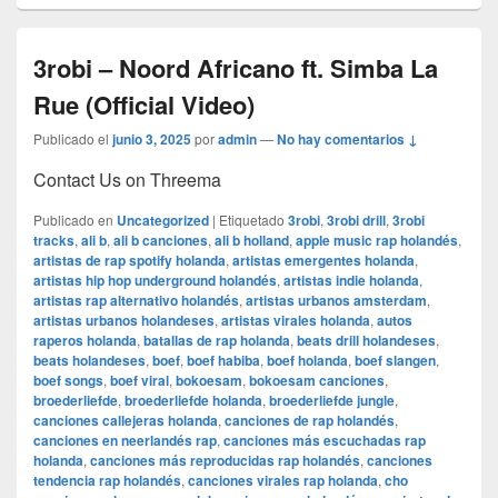
3robi – Noord Africano ft. Simba La
Rue (Official Video)
Publicado el
junio 3, 2025
por
admin
—
No hay comentarios ↓
Contact Us on Threema
Publicado en
Uncategorized
|
Etiquetado
3robi
,
3robi drill
,
3robi
tracks
,
ali b
,
ali b canciones
,
ali b holland
,
apple music rap holandés
,
artistas de rap spotify holanda
,
artistas emergentes holanda
,
artistas hip hop underground holandés
,
artistas indie holanda
,
artistas rap alternativo holandés
,
artistas urbanos amsterdam
,
artistas urbanos holandeses
,
artistas virales holanda
,
autos
raperos holanda
,
batallas de rap holanda
,
beats drill holandeses
,
beats holandeses
,
boef
,
boef habiba
,
boef holanda
,
boef slangen
,
boef songs
,
boef viral
,
bokoesam
,
bokoesam canciones
,
broederliefde
,
broederliefde holanda
,
broederliefde jungle
,
canciones callejeras holanda
,
canciones de rap holandés
,
canciones en neerlandés rap
,
canciones más escuchadas rap
holanda
,
canciones más reproducidas rap holandés
,
canciones
tendencia rap holandés
,
canciones virales rap holanda
,
cho