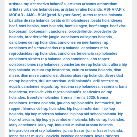
artistas rap alternativo holandés
,
artistas urbanos amsterdam
,
artistas urbanos holandeses
,
artistas virales holanda
,
ASHAFAR x
MORAD - AMS - BCN (prod. Keyser Soze)
,
autos raperos holanda
,
batallas de rap holanda
,
beats drill holandeses
,
beats holandeses
,
boef
,
boef habiba
,
boef holanda
,
boef slangen
,
boef songs
,
boef viral
,
bokoesam
,
bokoesam canciones
,
broederliefde
,
broederliefde
holanda
,
broederliefde jungle
,
canciones callejeras holanda
,
canciones de rap holandés
,
canciones en neerlandés rap
,
canciones más escuchadas rap holanda
,
canciones más
reproducidas rap holandés
,
canciones tendencia rap holandés
,
canciones virales rap holanda
,
cho canciones
,
cho rapper
,
colaboraciones rap holandés
,
conciertos de rap holanda
,
cultura hip
hop holanda
,
cultura rap holandesa
,
cultura urbana holanda
,
dion
mase
,
dion mase canciones
,
discografías rap holanda
,
diversidad
en rap holandés
,
drill amsterdam
,
drill holandés
,
drill rotterdam
,
equalz canciones
,
equalz rap
,
escena rap holandesa
,
escena urbana
holandesa
,
estilo de vida rapero holandés
,
festivales de rap
holandés
,
freestyle holandés
,
frenna
,
frenna 2025
,
frenna
canciones
,
frenna holanda
,
gaucho rap holandés
,
hef muziek
,
hef
rapper
,
himnos del rap holandés
,
hip hop amsterdam
,
hip hop
holanda
,
hip hop moderno holanda
,
hip hop old school holanda
,
hip
hop rotterdam
,
hip hop y juventud en holanda
,
hits de rap holandés
,
idaly canciones
,
idaly rap
,
industria musical urbana holanda
,
integración en el rap holandés
,
jonna fraser
,
jonna fraser holanda
,
jonna fraser muziek
,
josylvio
,
josylvio canciones
,
joyas raperos