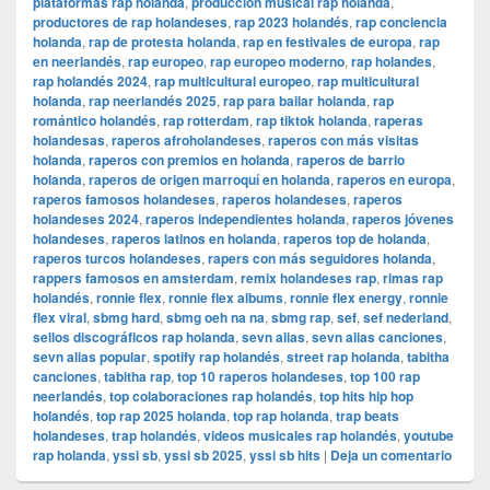
plataformas rap holanda
,
producción musical rap holanda
,
productores de rap holandeses
,
rap 2023 holandés
,
rap conciencia
holanda
,
rap de protesta holanda
,
rap en festivales de europa
,
rap
en neerlandés
,
rap europeo
,
rap europeo moderno
,
rap holandes
,
rap holandés 2024
,
rap multicultural europeo
,
rap multicultural
holanda
,
rap neerlandés 2025
,
rap para bailar holanda
,
rap
romántico holandés
,
rap rotterdam
,
rap tiktok holanda
,
raperas
holandesas
,
raperos afroholandeses
,
raperos con más visitas
holanda
,
raperos con premios en holanda
,
raperos de barrio
holanda
,
raperos de origen marroquí en holanda
,
raperos en europa
,
raperos famosos holandeses
,
raperos holandeses
,
raperos
holandeses 2024
,
raperos independientes holanda
,
raperos jóvenes
holandeses
,
raperos latinos en holanda
,
raperos top de holanda
,
raperos turcos holandeses
,
rapers con más seguidores holanda
,
rappers famosos en amsterdam
,
remix holandeses rap
,
rimas rap
holandés
,
ronnie flex
,
ronnie flex albums
,
ronnie flex energy
,
ronnie
flex viral
,
sbmg hard
,
sbmg oeh na na
,
sbmg rap
,
sef
,
sef nederland
,
sellos discográficos rap holanda
,
sevn alias
,
sevn alias canciones
,
sevn alias popular
,
spotify rap holandés
,
street rap holanda
,
tabitha
canciones
,
tabitha rap
,
top 10 raperos holandeses
,
top 100 rap
neerlandés
,
top colaboraciones rap holandés
,
top hits hip hop
holandés
,
top rap 2025 holanda
,
top rap holanda
,
trap beats
holandeses
,
trap holandés
,
videos musicales rap holandés
,
youtube
rap holanda
,
yssi sb
,
yssi sb 2025
,
yssi sb hits
|
Deja un comentario