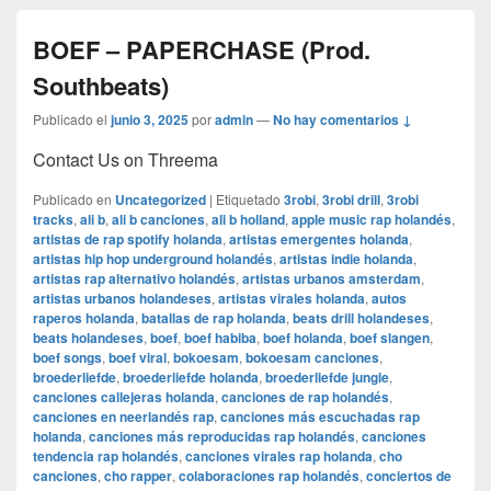
BOEF – PAPERCHASE (Prod.
Southbeats)
Publicado el
junio 3, 2025
por
admin
—
No hay comentarios ↓
Contact Us on Threema
Publicado en
Uncategorized
|
Etiquetado
3robi
,
3robi drill
,
3robi
tracks
,
ali b
,
ali b canciones
,
ali b holland
,
apple music rap holandés
,
artistas de rap spotify holanda
,
artistas emergentes holanda
,
artistas hip hop underground holandés
,
artistas indie holanda
,
artistas rap alternativo holandés
,
artistas urbanos amsterdam
,
artistas urbanos holandeses
,
artistas virales holanda
,
autos
raperos holanda
,
batallas de rap holanda
,
beats drill holandeses
,
beats holandeses
,
boef
,
boef habiba
,
boef holanda
,
boef slangen
,
boef songs
,
boef viral
,
bokoesam
,
bokoesam canciones
,
broederliefde
,
broederliefde holanda
,
broederliefde jungle
,
canciones callejeras holanda
,
canciones de rap holandés
,
canciones en neerlandés rap
,
canciones más escuchadas rap
holanda
,
canciones más reproducidas rap holandés
,
canciones
tendencia rap holandés
,
canciones virales rap holanda
,
cho
canciones
,
cho rapper
,
colaboraciones rap holandés
,
conciertos de