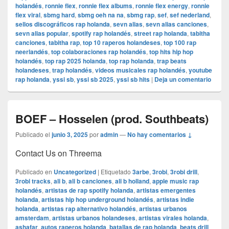
holandés
,
ronnie flex
,
ronnie flex albums
,
ronnie flex energy
,
ronnie
flex viral
,
sbmg hard
,
sbmg oeh na na
,
sbmg rap
,
sef
,
sef nederland
,
sellos discográficos rap holanda
,
sevn alias
,
sevn alias canciones
,
sevn alias popular
,
spotify rap holandés
,
street rap holanda
,
tabitha
canciones
,
tabitha rap
,
top 10 raperos holandeses
,
top 100 rap
neerlandés
,
top colaboraciones rap holandés
,
top hits hip hop
holandés
,
top rap 2025 holanda
,
top rap holanda
,
trap beats
holandeses
,
trap holandés
,
videos musicales rap holandés
,
youtube
rap holanda
,
yssi sb
,
yssi sb 2025
,
yssi sb hits
|
Deja un comentario
BOEF – Hosselen (prod. Southbeats)
Publicado el
junio 3, 2025
por
admin
—
No hay comentarios ↓
Contact Us on Threema
Publicado en
Uncategorized
|
Etiquetado
3arbe
,
3robi
,
3robi drill
,
3robi tracks
,
ali b
,
ali b canciones
,
ali b holland
,
apple music rap
holandés
,
artistas de rap spotify holanda
,
artistas emergentes
holanda
,
artistas hip hop underground holandés
,
artistas indie
holanda
,
artistas rap alternativo holandés
,
artistas urbanos
amsterdam
,
artistas urbanos holandeses
,
artistas virales holanda
,
ashafar
,
autos raperos holanda
,
batallas de rap holanda
,
beats drill