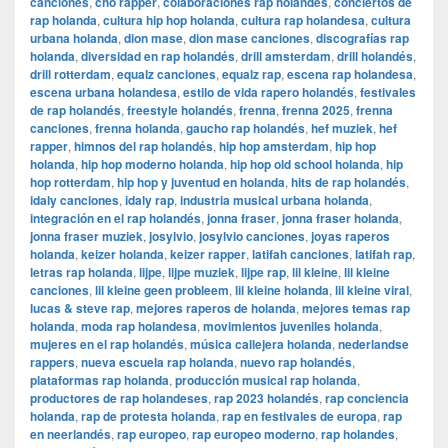
canciones
,
cho rapper
,
colaboraciones rap holandés
,
conciertos de
rap holanda
,
cultura hip hop holanda
,
cultura rap holandesa
,
cultura
urbana holanda
,
dion mase
,
dion mase canciones
,
discografías rap
holanda
,
diversidad en rap holandés
,
drill amsterdam
,
drill holandés
,
drill rotterdam
,
equalz canciones
,
equalz rap
,
escena rap holandesa
,
escena urbana holandesa
,
estilo de vida rapero holandés
,
festivales
de rap holandés
,
freestyle holandés
,
frenna
,
frenna 2025
,
frenna
canciones
,
frenna holanda
,
gaucho rap holandés
,
hef muziek
,
hef
rapper
,
himnos del rap holandés
,
hip hop amsterdam
,
hip hop
holanda
,
hip hop moderno holanda
,
hip hop old school holanda
,
hip
hop rotterdam
,
hip hop y juventud en holanda
,
hits de rap holandés
,
idaly canciones
,
idaly rap
,
industria musical urbana holanda
,
integración en el rap holandés
,
jonna fraser
,
jonna fraser holanda
,
jonna fraser muziek
,
josylvio
,
josylvio canciones
,
joyas raperos
holanda
,
keizer holanda
,
keizer rapper
,
latifah canciones
,
latifah rap
,
letras rap holanda
,
lijpe
,
lijpe muziek
,
lijpe rap
,
lil kleine
,
lil kleine
canciones
,
lil kleine geen probleem
,
lil kleine holanda
,
lil kleine viral
,
lucas & steve rap
,
mejores raperos de holanda
,
mejores temas rap
holanda
,
moda rap holandesa
,
movimientos juveniles holanda
,
mujeres en el rap holandés
,
música callejera holanda
,
nederlandse
rappers
,
nueva escuela rap holanda
,
nuevo rap holandés
,
plataformas rap holanda
,
producción musical rap holanda
,
productores de rap holandeses
,
rap 2023 holandés
,
rap conciencia
holanda
,
rap de protesta holanda
,
rap en festivales de europa
,
rap
en neerlandés
,
rap europeo
,
rap europeo moderno
,
rap holandes
,