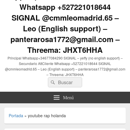
Whatsapp +527221018644
SIGNAL @cmmleomadrid.65 –
Leo (English support) –
panterarosa1772@gmail.com –
Threema: JHXT6HHA
Principal Whatsapp+34677084290 SIGNAL – yeffy (no english support) –
Secundario AttCliente Whatsapp +527221018644 SIGNAL
@cmmleomadrid.65 – Leo (English support) – panterarosa1772@gmail.com
– Threema: JHXT6HHA
Buscar
Buscar
por:
Menú
Portada
»
youtube rap holanda