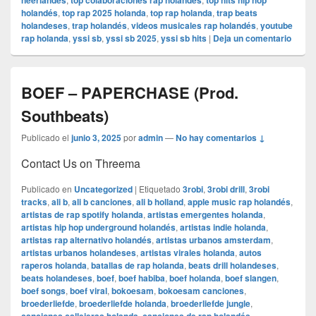
neerlandés
top colaboraciones rap holandés
top hits hip hop
holandés
,
top rap 2025 holanda
,
top rap holanda
,
trap beats
holandeses
,
trap holandés
,
videos musicales rap holandés
,
youtube
rap holanda
,
yssi sb
,
yssi sb 2025
,
yssi sb hits
|
Deja un comentario
BOEF – PAPERCHASE (Prod.
Southbeats)
Publicado el
junio 3, 2025
por
admin
—
No hay comentarios ↓
Contact Us on Threema
Publicado en
Uncategorized
|
Etiquetado
3robi
,
3robi drill
,
3robi
tracks
,
ali b
,
ali b canciones
,
ali b holland
,
apple music rap holandés
,
artistas de rap spotify holanda
,
artistas emergentes holanda
,
artistas hip hop underground holandés
,
artistas indie holanda
,
artistas rap alternativo holandés
,
artistas urbanos amsterdam
,
artistas urbanos holandeses
,
artistas virales holanda
,
autos
raperos holanda
,
batallas de rap holanda
,
beats drill holandeses
,
beats holandeses
,
boef
,
boef habiba
,
boef holanda
,
boef slangen
,
boef songs
,
boef viral
,
bokoesam
,
bokoesam canciones
,
broederliefde
,
broederliefde holanda
,
broederliefde jungle
,
,
,