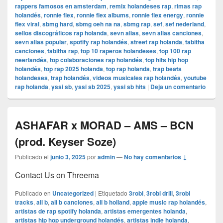
rappers famosos en amsterdam
,
remix holandeses rap
,
rimas rap
holandés
,
ronnie flex
,
ronnie flex albums
,
ronnie flex energy
,
ronnie
flex viral
,
sbmg hard
,
sbmg oeh na na
,
sbmg rap
,
sef
,
sef nederland
,
sellos discográficos rap holanda
,
sevn alias
,
sevn alias canciones
,
sevn alias popular
,
spotify rap holandés
,
street rap holanda
,
tabitha
canciones
,
tabitha rap
,
top 10 raperos holandeses
,
top 100 rap
neerlandés
,
top colaboraciones rap holandés
,
top hits hip hop
holandés
,
top rap 2025 holanda
,
top rap holanda
,
trap beats
holandeses
,
trap holandés
,
videos musicales rap holandés
,
youtube
rap holanda
,
yssi sb
,
yssi sb 2025
,
yssi sb hits
|
Deja un comentario
ASHAFAR x MORAD – AMS – BCN
(prod. Keyser Soze)
Publicado el
junio 3, 2025
por
admin
—
No hay comentarios ↓
Contact Us on Threema
Publicado en
Uncategorized
|
Etiquetado
3robi
,
3robi drill
,
3robi
tracks
,
ali b
,
ali b canciones
,
ali b holland
,
apple music rap holandés
,
artistas de rap spotify holanda
,
artistas emergentes holanda
,
artistas hip hop underground holandés
,
artistas indie holanda
,