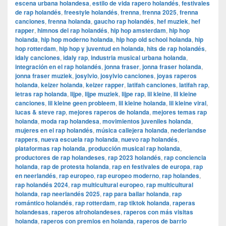
escena urbana holandesa
,
estilo de vida rapero holandés
,
festivales
de rap holandés
,
freestyle holandés
,
frenna
,
frenna 2025
,
frenna
canciones
,
frenna holanda
,
gaucho rap holandés
,
hef muziek
,
hef
rapper
,
himnos del rap holandés
,
hip hop amsterdam
,
hip hop
holanda
,
hip hop moderno holanda
,
hip hop old school holanda
,
hip
hop rotterdam
,
hip hop y juventud en holanda
,
hits de rap holandés
,
idaly canciones
,
idaly rap
,
industria musical urbana holanda
,
integración en el rap holandés
,
jonna fraser
,
jonna fraser holanda
,
jonna fraser muziek
,
josylvio
,
josylvio canciones
,
joyas raperos
holanda
,
keizer holanda
,
keizer rapper
,
latifah canciones
,
latifah rap
,
letras rap holanda
,
lijpe
,
lijpe muziek
,
lijpe rap
,
lil kleine
,
lil kleine
canciones
,
lil kleine geen probleem
,
lil kleine holanda
,
lil kleine viral
,
lucas & steve rap
,
mejores raperos de holanda
,
mejores temas rap
holanda
,
moda rap holandesa
,
movimientos juveniles holanda
,
mujeres en el rap holandés
,
música callejera holanda
,
nederlandse
rappers
,
nueva escuela rap holanda
,
nuevo rap holandés
,
plataformas rap holanda
,
producción musical rap holanda
,
productores de rap holandeses
,
rap 2023 holandés
,
rap conciencia
holanda
,
rap de protesta holanda
,
rap en festivales de europa
,
rap
en neerlandés
,
rap europeo
,
rap europeo moderno
,
rap holandes
,
rap holandés 2024
,
rap multicultural europeo
,
rap multicultural
holanda
,
rap neerlandés 2025
,
rap para bailar holanda
,
rap
romántico holandés
,
rap rotterdam
,
rap tiktok holanda
,
raperas
holandesas
,
raperos afroholandeses
,
raperos con más visitas
holanda
,
raperos con premios en holanda
,
raperos de barrio