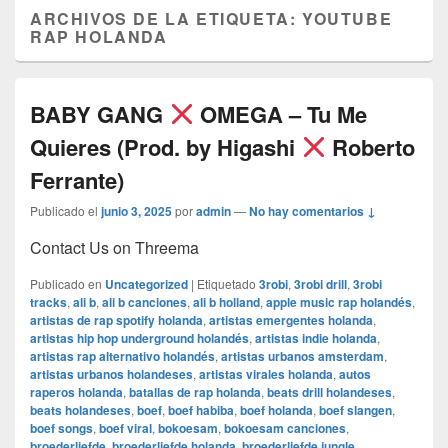
ARCHIVOS DE LA ETIQUETA:
YOUTUBE
RAP HOLANDA
BABY GANG
OMEGA – Tu Me
Quieres (Prod. by Higashi
Roberto
Ferrante)
Publicado el
junio 3, 2025
por
admin
—
No hay comentarios ↓
Contact Us on Threema
Publicado en
Uncategorized
|
Etiquetado
3robi
,
3robi drill
,
3robi
tracks
,
ali b
,
ali b canciones
,
ali b holland
,
apple music rap holandés
,
artistas de rap spotify holanda
,
artistas emergentes holanda
,
artistas hip hop underground holandés
,
artistas indie holanda
,
artistas rap alternativo holandés
,
artistas urbanos amsterdam
,
artistas urbanos holandeses
,
artistas virales holanda
,
autos
raperos holanda
,
batallas de rap holanda
,
beats drill holandeses
,
beats holandeses
,
boef
,
boef habiba
,
boef holanda
,
boef slangen
,
boef songs
,
boef viral
,
bokoesam
,
bokoesam canciones
,
broederliefde
,
broederliefde holanda
,
broederliefde jungle
,