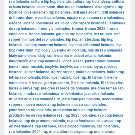
rap holanda
,
cultura hip hop holanda
,
cultura rap holandesa
,
cultura
urbana holanda
,
dion mase
,
dion mase canciones
,
discografías rap
holanda
,
diversidad en rap holandés
,
drill amsterdam
,
drill holandés
,
drill rotterdam
,
equalz canciones
,
equalz rap
,
escena rap holandesa
,
escena urbana holandesa
,
estilo de vida rapero holandés
,
festivales
de rap holandés
,
freestyle holandés
,
frenna
,
frenna 2025
,
frenna
canciones
,
frenna holanda
,
gaucho rap holandés
,
hef muziek
,
hef
rapper
,
himnos del rap holandés
,
hip hop amsterdam
,
hip hop
holanda
,
hip hop moderno holanda
,
hip hop old school holanda
,
hip
hop rotterdam
,
hip hop y juventud en holanda
,
hits de rap holandés
,
idaly canciones
,
idaly rap
,
industria musical urbana holanda
,
integración en el rap holandés
,
jonna fraser
,
jonna fraser holanda
,
jonna fraser muziek
,
josylvio
,
josylvio canciones
,
joyas raperos
holanda
,
keizer holanda
,
keizer rapper
,
latifah canciones
,
latifah rap
,
letras rap holanda
,
lijpe
,
lijpe muziek
,
lijpe rap
,
lil kleine
,
lil kleine
canciones
,
lil kleine geen probleem
,
lil kleine holanda
,
lil kleine viral
,
lucas & steve rap
,
mejores raperos de holanda
,
mejores temas rap
holanda
,
moda rap holandesa
,
movimientos juveniles holanda
,
mujeres en el rap holandés
,
música callejera holanda
,
nederlandse
rappers
,
nueva escuela rap holanda
,
nuevo rap holandés
,
plataformas rap holanda
,
producción musical rap holanda
,
productores de rap holandeses
,
rap 2023 holandés
,
rap conciencia
holanda
,
rap de protesta holanda
,
rap en festivales de europa
,
rap
en neerlandés
,
rap europeo
,
rap europeo moderno
,
rap holandes
,
rap holandés 2024
,
rap multicultural europeo
,
rap multicultural