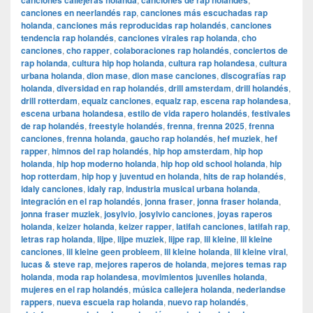
canciones callejeras holanda
canciones de rap holandés
canciones en neerlandés rap
,
canciones más escuchadas rap
holanda
,
canciones más reproducidas rap holandés
,
canciones
tendencia rap holandés
,
canciones virales rap holanda
,
cho
canciones
,
cho rapper
,
colaboraciones rap holandés
,
conciertos de
rap holanda
,
cultura hip hop holanda
,
cultura rap holandesa
,
cultura
urbana holanda
,
dion mase
,
dion mase canciones
,
discografías rap
holanda
,
diversidad en rap holandés
,
drill amsterdam
,
drill holandés
,
drill rotterdam
,
equalz canciones
,
equalz rap
,
escena rap holandesa
,
escena urbana holandesa
,
estilo de vida rapero holandés
,
festivales
de rap holandés
,
freestyle holandés
,
frenna
,
frenna 2025
,
frenna
canciones
,
frenna holanda
,
gaucho rap holandés
,
hef muziek
,
hef
rapper
,
himnos del rap holandés
,
hip hop amsterdam
,
hip hop
holanda
,
hip hop moderno holanda
,
hip hop old school holanda
,
hip
hop rotterdam
,
hip hop y juventud en holanda
,
hits de rap holandés
,
idaly canciones
,
idaly rap
,
industria musical urbana holanda
,
integración en el rap holandés
,
jonna fraser
,
jonna fraser holanda
,
jonna fraser muziek
,
josylvio
,
josylvio canciones
,
joyas raperos
holanda
,
keizer holanda
,
keizer rapper
,
latifah canciones
,
latifah rap
,
letras rap holanda
,
lijpe
,
lijpe muziek
,
lijpe rap
,
lil kleine
,
lil kleine
canciones
,
lil kleine geen probleem
,
lil kleine holanda
,
lil kleine viral
,
lucas & steve rap
,
mejores raperos de holanda
,
mejores temas rap
holanda
,
moda rap holandesa
,
movimientos juveniles holanda
,
mujeres en el rap holandés
,
música callejera holanda
,
nederlandse
rappers
,
nueva escuela rap holanda
,
nuevo rap holandés
,