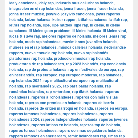
idaly canciones
,
idaly rap
,
industria musical urbana holanda
,
integración en el rap holandés
,
jonna fraser
,
jonna fraser holanda
,
jonna fraser muziek
,
josylvio
,
josylvio canciones
,
joyas raperos
holanda
,
keizer holanda
,
keizer rapper
,
latifah canciones
,
latifah rap
,
letras rap holanda
,
lijpe
,
lijpe muziek
,
lijpe rap
,
lil kleine
,
lil kleine
canciones
,
lil kleine geen probleem
,
lil kleine holanda
,
lil kleine viral
,
lucas & steve rap
,
mejores raperos de holanda
,
mejores temas rap
holanda
,
moda rap holandesa
,
movimientos juveniles holanda
,
mujeres en el rap holandés
,
música callejera holanda
,
nederlandse
rappers
,
nueva escuela rap holanda
,
nuevo rap holandés
,
plataformas rap holanda
,
producción musical rap holanda
,
productores de rap holandeses
,
rap 2023 holandés
,
rap conciencia
holanda
,
rap de protesta holanda
,
rap en festivales de europa
,
rap
en neerlandés
,
rap europeo
,
rap europeo moderno
,
rap holandes
,
rap holandés 2024
,
rap multicultural europeo
,
rap multicultural
holanda
,
rap neerlandés 2025
,
rap para bailar holanda
,
rap
romántico holandés
,
rap rotterdam
,
rap tiktok holanda
,
raperas
holandesas
,
raperos afroholandeses
,
raperos con más visitas
holanda
,
raperos con premios en holanda
,
raperos de barrio
holanda
,
raperos de origen marroquí en holanda
,
raperos en europa
,
raperos famosos holandeses
,
raperos holandeses
,
raperos
holandeses 2024
,
raperos independientes holanda
,
raperos jóvenes
holandeses
,
raperos latinos en holanda
,
raperos top de holanda
,
raperos turcos holandeses
,
rapers con más seguidores holanda
,
rappers famosos en amsterdam
,
remix holandeses rap
,
rimas rap