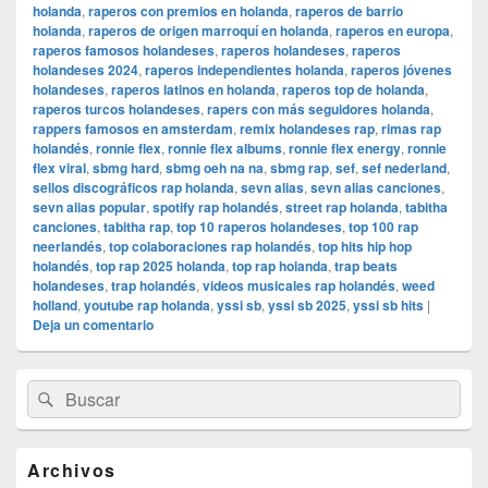
holanda
,
raperos con premios en holanda
,
raperos de barrio
holanda
,
raperos de origen marroquí en holanda
,
raperos en europa
,
raperos famosos holandeses
,
raperos holandeses
,
raperos
holandeses 2024
,
raperos independientes holanda
,
raperos jóvenes
holandeses
,
raperos latinos en holanda
,
raperos top de holanda
,
raperos turcos holandeses
,
rapers con más seguidores holanda
,
rappers famosos en amsterdam
,
remix holandeses rap
,
rimas rap
holandés
,
ronnie flex
,
ronnie flex albums
,
ronnie flex energy
,
ronnie
flex viral
,
sbmg hard
,
sbmg oeh na na
,
sbmg rap
,
sef
,
sef nederland
,
sellos discográficos rap holanda
,
sevn alias
,
sevn alias canciones
,
sevn alias popular
,
spotify rap holandés
,
street rap holanda
,
tabitha
canciones
,
tabitha rap
,
top 10 raperos holandeses
,
top 100 rap
neerlandés
,
top colaboraciones rap holandés
,
top hits hip hop
holandés
,
top rap 2025 holanda
,
top rap holanda
,
trap beats
holandeses
,
trap holandés
,
videos musicales rap holandés
,
weed
holland
,
youtube rap holanda
,
yssi sb
,
yssi sb 2025
,
yssi sb hits
|
Deja un comentario
El
Buscar
Buscar
área
por:
de
widget
barra
Archivos
lateral