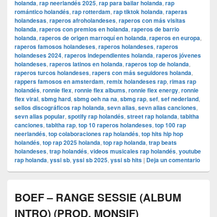
holanda
,
rap neerlandés 2025
,
rap para bailar holanda
,
rap
romántico holandés
,
rap rotterdam
,
rap tiktok holanda
,
raperas
holandesas
,
raperos afroholandeses
,
raperos con más visitas
holanda
,
raperos con premios en holanda
,
raperos de barrio
holanda
,
raperos de origen marroquí en holanda
,
raperos en europa
,
raperos famosos holandeses
,
raperos holandeses
,
raperos
holandeses 2024
,
raperos independientes holanda
,
raperos jóvenes
holandeses
,
raperos latinos en holanda
,
raperos top de holanda
,
raperos turcos holandeses
,
rapers con más seguidores holanda
,
rappers famosos en amsterdam
,
remix holandeses rap
,
rimas rap
holandés
,
ronnie flex
,
ronnie flex albums
,
ronnie flex energy
,
ronnie
flex viral
,
sbmg hard
,
sbmg oeh na na
,
sbmg rap
,
sef
,
sef nederland
,
sellos discográficos rap holanda
,
sevn alias
,
sevn alias canciones
,
sevn alias popular
,
spotify rap holandés
,
street rap holanda
,
tabitha
canciones
,
tabitha rap
,
top 10 raperos holandeses
,
top 100 rap
neerlandés
,
top colaboraciones rap holandés
,
top hits hip hop
holandés
,
top rap 2025 holanda
,
top rap holanda
,
trap beats
holandeses
,
trap holandés
,
videos musicales rap holandés
,
youtube
rap holanda
,
yssi sb
,
yssi sb 2025
,
yssi sb hits
|
Deja un comentario
BOEF – RANGE SESSIE (ALBUM
INTRO) (PROD. MONSIF)