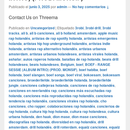
Publicado el
junio 3, 2025
por
admin
—
No hay comentarios ↓
Contact Us on Threema
Publicado en
Uncategorized
|
Etiquetado
3robi
,
3robi drill
,
3robi
tracks
,
ali b
,
ali b canciones
,
ali b holland
,
amsterdam
,
apple music
rap holandés
,
artistas de rap spotify holanda
,
artistas emergentes
holanda
,
artistas hip hop underground holandés
,
artistas indie
holanda
,
artistas rap alternativo holandés
,
artistas urbanos
amsterdam
,
artistas urbanos holandeses
,
artistas virales holanda
,
ashafar
,
autos raperos holanda
,
batallas de rap holanda
,
beats drill
holandeses
,
beats holandeses
,
Belgium
,
boef
,
BOEF - RANGE
SESSIE (ALBUM INTRO) (PROD. MONSIF)
,
boef habiba
,
boef
holanda
,
boef slangen
,
boef songs
,
boef viral
,
bokoesam
,
bokoesam
canciones
,
broederliefde
,
broederliefde holanda
,
broederliefde
jungle
,
canciones callejeras holanda
,
canciones de rap holandés
,
canciones en neerlandés rap
,
canciones más escuchadas rap
holanda
,
canciones más reproducidas rap holandés
,
canciones
tendencia rap holandés
,
canciones virales rap holanda
,
cho
canciones
,
cho rapper
,
colaboraciones rap holandés
,
conciertos de
rap holanda
,
cultura hip hop holanda
,
cultura rap holandesa
,
cultura
urbana holanda
,
den haak
,
dion mase
,
dion mase canciones
,
discografías rap holanda
,
diversidad en rap holandés
,
drill
amsterdam
,
drill holandés
,
drill rotterdam
,
equalz canciones
,
equalz