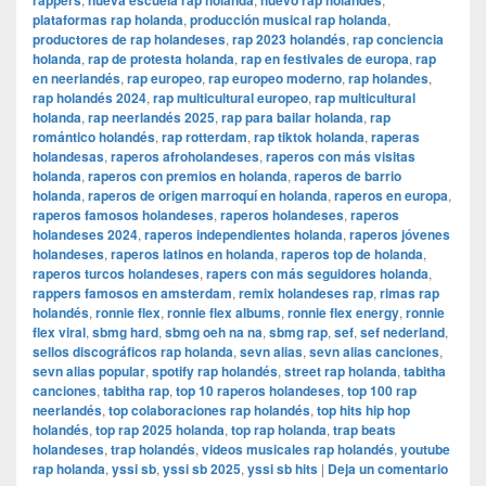
rappers
nueva escuela rap holanda
nuevo rap holandés
plataformas rap holanda
,
producción musical rap holanda
,
productores de rap holandeses
,
rap 2023 holandés
,
rap conciencia
holanda
,
rap de protesta holanda
,
rap en festivales de europa
,
rap
en neerlandés
,
rap europeo
,
rap europeo moderno
,
rap holandes
,
rap holandés 2024
,
rap multicultural europeo
,
rap multicultural
holanda
,
rap neerlandés 2025
,
rap para bailar holanda
,
rap
romántico holandés
,
rap rotterdam
,
rap tiktok holanda
,
raperas
holandesas
,
raperos afroholandeses
,
raperos con más visitas
holanda
,
raperos con premios en holanda
,
raperos de barrio
holanda
,
raperos de origen marroquí en holanda
,
raperos en europa
,
raperos famosos holandeses
,
raperos holandeses
,
raperos
holandeses 2024
,
raperos independientes holanda
,
raperos jóvenes
holandeses
,
raperos latinos en holanda
,
raperos top de holanda
,
raperos turcos holandeses
,
rapers con más seguidores holanda
,
rappers famosos en amsterdam
,
remix holandeses rap
,
rimas rap
holandés
,
ronnie flex
,
ronnie flex albums
,
ronnie flex energy
,
ronnie
flex viral
,
sbmg hard
,
sbmg oeh na na
,
sbmg rap
,
sef
,
sef nederland
,
sellos discográficos rap holanda
,
sevn alias
,
sevn alias canciones
,
sevn alias popular
,
spotify rap holandés
,
street rap holanda
,
tabitha
canciones
,
tabitha rap
,
top 10 raperos holandeses
,
top 100 rap
neerlandés
,
top colaboraciones rap holandés
,
top hits hip hop
holandés
,
top rap 2025 holanda
,
top rap holanda
,
trap beats
holandeses
,
trap holandés
,
videos musicales rap holandés
,
youtube
rap holanda
,
yssi sb
,
yssi sb 2025
,
yssi sb hits
|
Deja un comentario