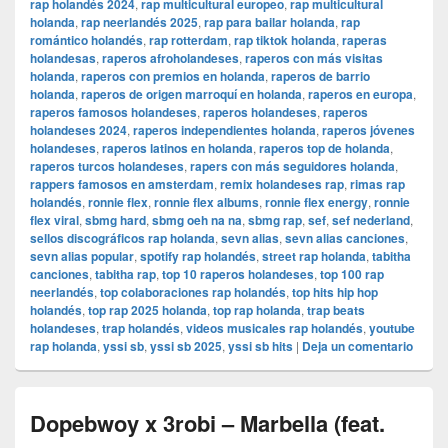
rap holandés 2024
,
rap multicultural europeo
,
rap multicultural
holanda
,
rap neerlandés 2025
,
rap para bailar holanda
,
rap
romántico holandés
,
rap rotterdam
,
rap tiktok holanda
,
raperas
holandesas
,
raperos afroholandeses
,
raperos con más visitas
holanda
,
raperos con premios en holanda
,
raperos de barrio
holanda
,
raperos de origen marroquí en holanda
,
raperos en europa
,
raperos famosos holandeses
,
raperos holandeses
,
raperos
holandeses 2024
,
raperos independientes holanda
,
raperos jóvenes
holandeses
,
raperos latinos en holanda
,
raperos top de holanda
,
raperos turcos holandeses
,
rapers con más seguidores holanda
,
rappers famosos en amsterdam
,
remix holandeses rap
,
rimas rap
holandés
,
ronnie flex
,
ronnie flex albums
,
ronnie flex energy
,
ronnie
flex viral
,
sbmg hard
,
sbmg oeh na na
,
sbmg rap
,
sef
,
sef nederland
,
sellos discográficos rap holanda
,
sevn alias
,
sevn alias canciones
,
sevn alias popular
,
spotify rap holandés
,
street rap holanda
,
tabitha
canciones
,
tabitha rap
,
top 10 raperos holandeses
,
top 100 rap
neerlandés
,
top colaboraciones rap holandés
,
top hits hip hop
holandés
,
top rap 2025 holanda
,
top rap holanda
,
trap beats
holandeses
,
trap holandés
,
videos musicales rap holandés
,
youtube
rap holanda
,
yssi sb
,
yssi sb 2025
,
yssi sb hits
|
Deja un comentario
Dopebwoy x 3robi – Marbella (feat.