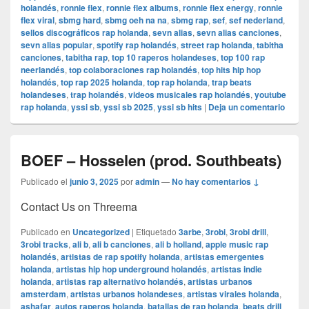
holandés
,
ronnie flex
,
ronnie flex albums
,
ronnie flex energy
,
ronnie
flex viral
,
sbmg hard
,
sbmg oeh na na
,
sbmg rap
,
sef
,
sef nederland
,
sellos discográficos rap holanda
,
sevn alias
,
sevn alias canciones
,
sevn alias popular
,
spotify rap holandés
,
street rap holanda
,
tabitha
canciones
,
tabitha rap
,
top 10 raperos holandeses
,
top 100 rap
neerlandés
,
top colaboraciones rap holandés
,
top hits hip hop
holandés
,
top rap 2025 holanda
,
top rap holanda
,
trap beats
holandeses
,
trap holandés
,
videos musicales rap holandés
,
youtube
rap holanda
,
yssi sb
,
yssi sb 2025
,
yssi sb hits
|
Deja un comentario
BOEF – Hosselen (prod. Southbeats)
Publicado el
junio 3, 2025
por
admin
—
No hay comentarios ↓
Contact Us on Threema
Publicado en
Uncategorized
|
Etiquetado
3arbe
,
3robi
,
3robi drill
,
3robi tracks
,
ali b
,
ali b canciones
,
ali b holland
,
apple music rap
holandés
,
artistas de rap spotify holanda
,
artistas emergentes
holanda
,
artistas hip hop underground holandés
,
artistas indie
holanda
,
artistas rap alternativo holandés
,
artistas urbanos
amsterdam
,
artistas urbanos holandeses
,
artistas virales holanda
,
ashafar
,
autos raperos holanda
,
batallas de rap holanda
,
beats drill