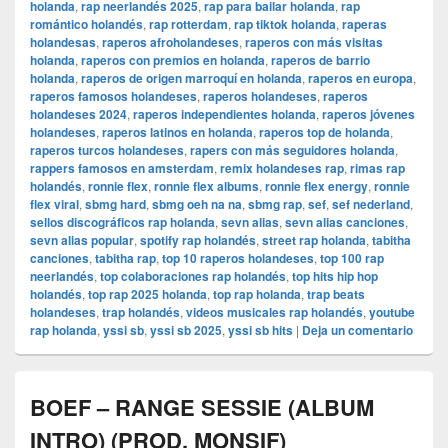
holanda
,
rap neerlandés 2025
,
rap para bailar holanda
,
rap
romántico holandés
,
rap rotterdam
,
rap tiktok holanda
,
raperas
holandesas
,
raperos afroholandeses
,
raperos con más visitas
holanda
,
raperos con premios en holanda
,
raperos de barrio
holanda
,
raperos de origen marroquí en holanda
,
raperos en europa
,
raperos famosos holandeses
,
raperos holandeses
,
raperos
holandeses 2024
,
raperos independientes holanda
,
raperos jóvenes
holandeses
,
raperos latinos en holanda
,
raperos top de holanda
,
raperos turcos holandeses
,
rapers con más seguidores holanda
,
rappers famosos en amsterdam
,
remix holandeses rap
,
rimas rap
holandés
,
ronnie flex
,
ronnie flex albums
,
ronnie flex energy
,
ronnie
flex viral
,
sbmg hard
,
sbmg oeh na na
,
sbmg rap
,
sef
,
sef nederland
,
sellos discográficos rap holanda
,
sevn alias
,
sevn alias canciones
,
sevn alias popular
,
spotify rap holandés
,
street rap holanda
,
tabitha
canciones
,
tabitha rap
,
top 10 raperos holandeses
,
top 100 rap
neerlandés
,
top colaboraciones rap holandés
,
top hits hip hop
holandés
,
top rap 2025 holanda
,
top rap holanda
,
trap beats
holandeses
,
trap holandés
,
videos musicales rap holandés
,
youtube
rap holanda
,
yssi sb
,
yssi sb 2025
,
yssi sb hits
|
Deja un comentario
BOEF – RANGE SESSIE (ALBUM
INTRO) (PROD. MONSIF)