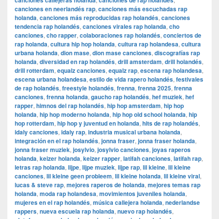
canciones callejeras holanda
canciones de rap holandés
canciones en neerlandés rap
,
canciones más escuchadas rap
holanda
,
canciones más reproducidas rap holandés
,
canciones
tendencia rap holandés
,
canciones virales rap holanda
,
cho
canciones
,
cho rapper
,
colaboraciones rap holandés
,
conciertos de
rap holanda
,
cultura hip hop holanda
,
cultura rap holandesa
,
cultura
urbana holanda
,
dion mase
,
dion mase canciones
,
discografías rap
holanda
,
diversidad en rap holandés
,
drill amsterdam
,
drill holandés
,
drill rotterdam
,
equalz canciones
,
equalz rap
,
escena rap holandesa
,
escena urbana holandesa
,
estilo de vida rapero holandés
,
festivales
de rap holandés
,
freestyle holandés
,
frenna
,
frenna 2025
,
frenna
canciones
,
frenna holanda
,
gaucho rap holandés
,
hef muziek
,
hef
rapper
,
himnos del rap holandés
,
hip hop amsterdam
,
hip hop
holanda
,
hip hop moderno holanda
,
hip hop old school holanda
,
hip
hop rotterdam
,
hip hop y juventud en holanda
,
hits de rap holandés
,
idaly canciones
,
idaly rap
,
industria musical urbana holanda
,
integración en el rap holandés
,
jonna fraser
,
jonna fraser holanda
,
jonna fraser muziek
,
josylvio
,
josylvio canciones
,
joyas raperos
holanda
,
keizer holanda
,
keizer rapper
,
latifah canciones
,
latifah rap
,
letras rap holanda
,
lijpe
,
lijpe muziek
,
lijpe rap
,
lil kleine
,
lil kleine
canciones
,
lil kleine geen probleem
,
lil kleine holanda
,
lil kleine viral
,
lucas & steve rap
,
mejores raperos de holanda
,
mejores temas rap
holanda
,
moda rap holandesa
,
movimientos juveniles holanda
,
mujeres en el rap holandés
,
música callejera holanda
,
nederlandse
rappers
,
nueva escuela rap holanda
,
nuevo rap holandés
,