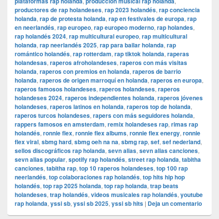
plataformas rap holanda
,
producción musical rap holanda
,
productores de rap holandeses
,
rap 2023 holandés
,
rap conciencia
holanda
,
rap de protesta holanda
,
rap en festivales de europa
,
rap
en neerlandés
,
rap europeo
,
rap europeo moderno
,
rap holandes
,
rap holandés 2024
,
rap multicultural europeo
,
rap multicultural
holanda
,
rap neerlandés 2025
,
rap para bailar holanda
,
rap
romántico holandés
,
rap rotterdam
,
rap tiktok holanda
,
raperas
holandesas
,
raperos afroholandeses
,
raperos con más visitas
holanda
,
raperos con premios en holanda
,
raperos de barrio
holanda
,
raperos de origen marroquí en holanda
,
raperos en europa
,
raperos famosos holandeses
,
raperos holandeses
,
raperos
holandeses 2024
,
raperos independientes holanda
,
raperos jóvenes
holandeses
,
raperos latinos en holanda
,
raperos top de holanda
,
raperos turcos holandeses
,
rapers con más seguidores holanda
,
rappers famosos en amsterdam
,
remix holandeses rap
,
rimas rap
holandés
,
ronnie flex
,
ronnie flex albums
,
ronnie flex energy
,
ronnie
flex viral
,
sbmg hard
,
sbmg oeh na na
,
sbmg rap
,
sef
,
sef nederland
,
sellos discográficos rap holanda
,
sevn alias
,
sevn alias canciones
,
sevn alias popular
,
spotify rap holandés
,
street rap holanda
,
tabitha
canciones
,
tabitha rap
,
top 10 raperos holandeses
,
top 100 rap
neerlandés
,
top colaboraciones rap holandés
,
top hits hip hop
holandés
,
top rap 2025 holanda
,
top rap holanda
,
trap beats
holandeses
,
trap holandés
,
videos musicales rap holandés
,
youtube
rap holanda
,
yssi sb
,
yssi sb 2025
,
yssi sb hits
|
Deja un comentario