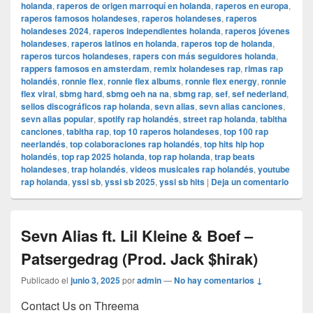
holanda
,
raperos de origen marroquí en holanda
,
raperos en europa
,
raperos famosos holandeses
,
raperos holandeses
,
raperos
holandeses 2024
,
raperos independientes holanda
,
raperos jóvenes
holandeses
,
raperos latinos en holanda
,
raperos top de holanda
,
raperos turcos holandeses
,
rapers con más seguidores holanda
,
rappers famosos en amsterdam
,
remix holandeses rap
,
rimas rap
holandés
,
ronnie flex
,
ronnie flex albums
,
ronnie flex energy
,
ronnie
flex viral
,
sbmg hard
,
sbmg oeh na na
,
sbmg rap
,
sef
,
sef nederland
,
sellos discográficos rap holanda
,
sevn alias
,
sevn alias canciones
,
sevn alias popular
,
spotify rap holandés
,
street rap holanda
,
tabitha
canciones
,
tabitha rap
,
top 10 raperos holandeses
,
top 100 rap
neerlandés
,
top colaboraciones rap holandés
,
top hits hip hop
holandés
,
top rap 2025 holanda
,
top rap holanda
,
trap beats
holandeses
,
trap holandés
,
videos musicales rap holandés
,
youtube
rap holanda
,
yssi sb
,
yssi sb 2025
,
yssi sb hits
|
Deja un comentario
Sevn Alias ft. Lil Kleine & Boef –
Patsergedrag (Prod. Jack $hirak)
Publicado el
junio 3, 2025
por
admin
—
No hay comentarios ↓
Contact Us on Threema