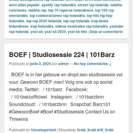
sevn alias popular
,
spotify rap holandés
,
street rap holanda
,
tabitha
canciones
,
tabitha rap
,
top 10 raperos holandeses
,
top 100 rap
neerlandés
,
top colaboraciones rap holandés
,
top hits hip hop
holandés
,
top rap 2025 holanda
,
top rap holanda
,
trap beats
holandeses
,
trap holandés
,
videos musicales rap holandés
,
youtube
rap holanda
,
yssi sb
,
yssi sb 2025
,
yssi sb hits
|
Deja un comentario
BOEF | Studiosessie 224 | 101Barz
Publicado el
junio 3, 2025
por
admin
—
No hay comentarios ↓
BOEF is in het gebouw en dropt een studiosessie vol
vuur. Gewoon BOEF man! Volg ons ook op social
media: Twitter: / 101barz Facebook:
/ 101barzofficieel Instagram: / 101barzbnn
Soundcloud: / 101barzbnn Snapchat: Barz101
#GewoonBoef #Boef #Studiosessie Contact Us on
Threema
Publicado en
Uncategorized
|
Etiquetado
3robi
,
3robi drill
,
3robi