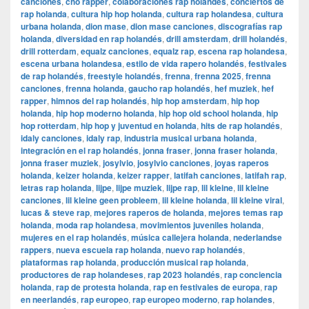
canciones
,
cho rapper
,
colaboraciones rap holandés
,
conciertos de
rap holanda
,
cultura hip hop holanda
,
cultura rap holandesa
,
cultura
urbana holanda
,
dion mase
,
dion mase canciones
,
discografías rap
holanda
,
diversidad en rap holandés
,
drill amsterdam
,
drill holandés
,
drill rotterdam
,
equalz canciones
,
equalz rap
,
escena rap holandesa
,
escena urbana holandesa
,
estilo de vida rapero holandés
,
festivales
de rap holandés
,
freestyle holandés
,
frenna
,
frenna 2025
,
frenna
canciones
,
frenna holanda
,
gaucho rap holandés
,
hef muziek
,
hef
rapper
,
himnos del rap holandés
,
hip hop amsterdam
,
hip hop
holanda
,
hip hop moderno holanda
,
hip hop old school holanda
,
hip
hop rotterdam
,
hip hop y juventud en holanda
,
hits de rap holandés
,
idaly canciones
,
idaly rap
,
industria musical urbana holanda
,
integración en el rap holandés
,
jonna fraser
,
jonna fraser holanda
,
jonna fraser muziek
,
josylvio
,
josylvio canciones
,
joyas raperos
holanda
,
keizer holanda
,
keizer rapper
,
latifah canciones
,
latifah rap
,
letras rap holanda
,
lijpe
,
lijpe muziek
,
lijpe rap
,
lil kleine
,
lil kleine
canciones
,
lil kleine geen probleem
,
lil kleine holanda
,
lil kleine viral
,
lucas & steve rap
,
mejores raperos de holanda
,
mejores temas rap
holanda
,
moda rap holandesa
,
movimientos juveniles holanda
,
mujeres en el rap holandés
,
música callejera holanda
,
nederlandse
rappers
,
nueva escuela rap holanda
,
nuevo rap holandés
,
plataformas rap holanda
,
producción musical rap holanda
,
productores de rap holandeses
,
rap 2023 holandés
,
rap conciencia
holanda
,
rap de protesta holanda
,
rap en festivales de europa
,
rap
en neerlandés
,
rap europeo
,
rap europeo moderno
,
rap holandes
,