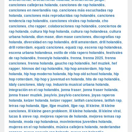
canciones callejeras holanda
,
canciones de rap holandés
,
canciones en neerlandés rap
,
canciones más escuchadas rap
holanda
,
canciones más reproducidas rap holandés
,
canciones
tendencia rap holandés
,
canciones virales rap holanda
,
cho
canciones
,
cho rapper
,
colaboraciones rap holandés
,
conciertos de
rap holanda
,
cultura hip hop holanda
,
cultura rap holandesa
,
cultura
urbana holanda
,
dion mase
,
dion mase canciones
,
discografías rap
holanda
,
diversidad en rap holandés
,
drill amsterdam
,
drill holandés
,
drill rotterdam
,
equalz canciones
,
equalz rap
,
escena rap holandesa
,
escena urbana holandesa
,
estilo de vida rapero holandés
,
festivales
de rap holandés
,
freestyle holandés
,
frenna
,
frenna 2025
,
frenna
canciones
,
frenna holanda
,
gaucho rap holandés
,
hef muziek
,
hef
rapper
,
himnos del rap holandés
,
hip hop amsterdam
,
hip hop
holanda
,
hip hop moderno holanda
,
hip hop old school holanda
,
hip
hop rotterdam
,
hip hop y juventud en holanda
,
hits de rap holandés
,
idaly canciones
,
idaly rap
,
industria musical urbana holanda
,
integración en el rap holandés
,
jonna fraser
,
jonna fraser holanda
,
jonna fraser muziek
,
josylvio
,
josylvio canciones
,
joyas raperos
holanda
,
keizer holanda
,
keizer rapper
,
latifah canciones
,
latifah rap
,
letras rap holanda
,
lijpe
,
lijpe muziek
,
lijpe rap
,
lil kleine
,
lil kleine
canciones
,
lil kleine geen probleem
,
lil kleine holanda
,
lil kleine viral
,
lucas & steve rap
,
mejores raperos de holanda
,
mejores temas rap
holanda
,
moda rap holandesa
,
movimientos juveniles holanda
,
mujeres en el rap holandés
,
música callejera holanda
,
nederlandse
,
,
,