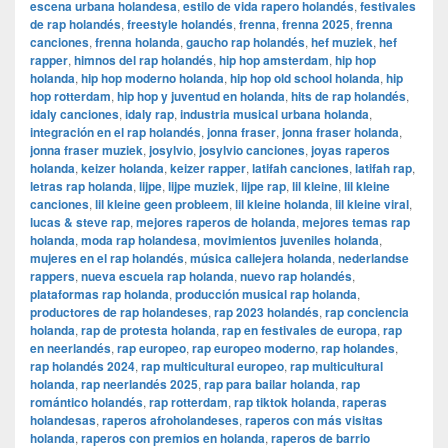
escena urbana holandesa
,
estilo de vida rapero holandés
,
festivales
de rap holandés
,
freestyle holandés
,
frenna
,
frenna 2025
,
frenna
canciones
,
frenna holanda
,
gaucho rap holandés
,
hef muziek
,
hef
rapper
,
himnos del rap holandés
,
hip hop amsterdam
,
hip hop
holanda
,
hip hop moderno holanda
,
hip hop old school holanda
,
hip
hop rotterdam
,
hip hop y juventud en holanda
,
hits de rap holandés
,
idaly canciones
,
idaly rap
,
industria musical urbana holanda
,
integración en el rap holandés
,
jonna fraser
,
jonna fraser holanda
,
jonna fraser muziek
,
josylvio
,
josylvio canciones
,
joyas raperos
holanda
,
keizer holanda
,
keizer rapper
,
latifah canciones
,
latifah rap
,
letras rap holanda
,
lijpe
,
lijpe muziek
,
lijpe rap
,
lil kleine
,
lil kleine
canciones
,
lil kleine geen probleem
,
lil kleine holanda
,
lil kleine viral
,
lucas & steve rap
,
mejores raperos de holanda
,
mejores temas rap
holanda
,
moda rap holandesa
,
movimientos juveniles holanda
,
mujeres en el rap holandés
,
música callejera holanda
,
nederlandse
rappers
,
nueva escuela rap holanda
,
nuevo rap holandés
,
plataformas rap holanda
,
producción musical rap holanda
,
productores de rap holandeses
,
rap 2023 holandés
,
rap conciencia
holanda
,
rap de protesta holanda
,
rap en festivales de europa
,
rap
en neerlandés
,
rap europeo
,
rap europeo moderno
,
rap holandes
,
rap holandés 2024
,
rap multicultural europeo
,
rap multicultural
holanda
,
rap neerlandés 2025
,
rap para bailar holanda
,
rap
romántico holandés
,
rap rotterdam
,
rap tiktok holanda
,
raperas
holandesas
,
raperos afroholandeses
,
raperos con más visitas
holanda
,
raperos con premios en holanda
,
raperos de barrio