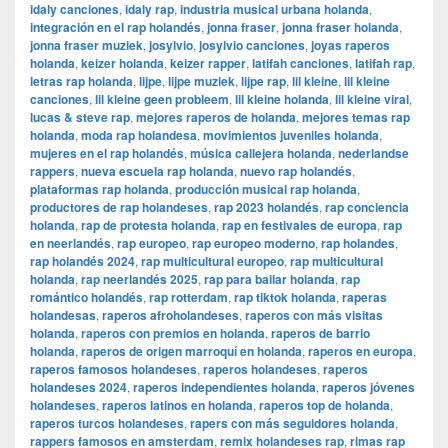
idaly canciones
,
idaly rap
,
industria musical urbana holanda
,
integración en el rap holandés
,
jonna fraser
,
jonna fraser holanda
,
jonna fraser muziek
,
josylvio
,
josylvio canciones
,
joyas raperos
holanda
,
keizer holanda
,
keizer rapper
,
latifah canciones
,
latifah rap
,
letras rap holanda
,
lijpe
,
lijpe muziek
,
lijpe rap
,
lil kleine
,
lil kleine
canciones
,
lil kleine geen probleem
,
lil kleine holanda
,
lil kleine viral
,
lucas & steve rap
,
mejores raperos de holanda
,
mejores temas rap
holanda
,
moda rap holandesa
,
movimientos juveniles holanda
,
mujeres en el rap holandés
,
música callejera holanda
,
nederlandse
rappers
,
nueva escuela rap holanda
,
nuevo rap holandés
,
plataformas rap holanda
,
producción musical rap holanda
,
productores de rap holandeses
,
rap 2023 holandés
,
rap conciencia
holanda
,
rap de protesta holanda
,
rap en festivales de europa
,
rap
en neerlandés
,
rap europeo
,
rap europeo moderno
,
rap holandes
,
rap holandés 2024
,
rap multicultural europeo
,
rap multicultural
holanda
,
rap neerlandés 2025
,
rap para bailar holanda
,
rap
romántico holandés
,
rap rotterdam
,
rap tiktok holanda
,
raperas
holandesas
,
raperos afroholandeses
,
raperos con más visitas
holanda
,
raperos con premios en holanda
,
raperos de barrio
holanda
,
raperos de origen marroquí en holanda
,
raperos en europa
,
raperos famosos holandeses
,
raperos holandeses
,
raperos
holandeses 2024
,
raperos independientes holanda
,
raperos jóvenes
holandeses
,
raperos latinos en holanda
,
raperos top de holanda
,
raperos turcos holandeses
,
rapers con más seguidores holanda
,
rappers famosos en amsterdam
,
remix holandeses rap
,
rimas rap