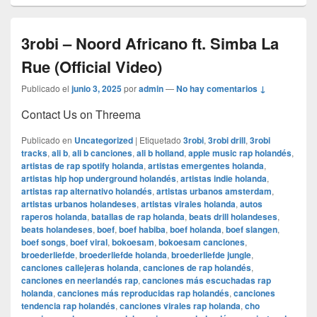
3robi – Noord Africano ft. Simba La
Rue (Official Video)
Publicado el
junio 3, 2025
por
admin
—
No hay comentarios ↓
Contact Us on Threema
Publicado en
Uncategorized
|
Etiquetado
3robi
,
3robi drill
,
3robi
tracks
,
ali b
,
ali b canciones
,
ali b holland
,
apple music rap holandés
,
artistas de rap spotify holanda
,
artistas emergentes holanda
,
artistas hip hop underground holandés
,
artistas indie holanda
,
artistas rap alternativo holandés
,
artistas urbanos amsterdam
,
artistas urbanos holandeses
,
artistas virales holanda
,
autos
raperos holanda
,
batallas de rap holanda
,
beats drill holandeses
,
beats holandeses
,
boef
,
boef habiba
,
boef holanda
,
boef slangen
,
boef songs
,
boef viral
,
bokoesam
,
bokoesam canciones
,
broederliefde
,
broederliefde holanda
,
broederliefde jungle
,
canciones callejeras holanda
,
canciones de rap holandés
,
canciones en neerlandés rap
,
canciones más escuchadas rap
holanda
,
canciones más reproducidas rap holandés
,
canciones
tendencia rap holandés
,
canciones virales rap holanda
,
cho