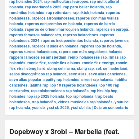
rap holandés 2024
,
rap multicultural europeo
,
rap multicultural
holanda
,
rap neerlandés 2025
,
rap para bailar holanda
,
rap
romántico holandés
,
rap rotterdam
,
rap tiktok holanda
,
raperas
holandesas
,
raperos afroholandeses
,
raperos con más visitas
holanda
,
raperos con premios en holanda
,
raperos de barrio
holanda
,
raperos de origen marroquí en holanda
,
raperos en europa
,
raperos famosos holandeses
,
raperos holandeses
,
raperos
holandeses 2024
,
raperos independientes holanda
,
raperos jóvenes
holandeses
,
raperos latinos en holanda
,
raperos top de holanda
,
raperos turcos holandeses
,
rapers con más seguidores holanda
,
rappers famosos en amsterdam
,
remix holandeses rap
,
rimas rap
holandés
,
ronnie flex
,
ronnie flex albums
,
ronnie flex energy
,
ronnie
flex viral
,
sbmg hard
,
sbmg oeh na na
,
sbmg rap
,
sef
,
sef nederland
,
sellos discográficos rap holanda
,
sevn alias
,
sevn alias canciones
,
sevn alias popular
,
spotify rap holandés
,
street rap holanda
,
tabitha
canciones
,
tabitha rap
,
top 10 raperos holandeses
,
top 100 rap
neerlandés
,
top colaboraciones rap holandés
,
top hits hip hop
holandés
,
top rap 2025 holanda
,
top rap holanda
,
trap beats
holandeses
,
trap holandés
,
videos musicales rap holandés
,
youtube
rap holanda
,
yssi sb
,
yssi sb 2025
,
yssi sb hits
|
Deja un comentario
Dopebwoy x 3robi – Marbella (feat.