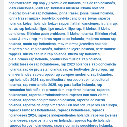
hop rotterdam
,
hip hop y juventud en holanda
,
hits de rap holandés
,
idaly canciones
,
idaly rap
,
industria musical urbana holanda
,
integración en el rap holandés
,
jonna fraser
,
jonna fraser holanda
,
jonna fraser muziek
,
josylvio
,
josylvio canciones
,
joyas raperos
holanda
,
keizer holanda
,
keizer rapper
,
latifah canciones
,
latifah rap
,
letras rap holanda
,
lijpe
,
lijpe muziek
,
lijpe rap
,
lil kleine
,
lil kleine
canciones
,
lil kleine geen probleem
,
lil kleine holanda
,
lil kleine viral
,
lucas & steve rap
,
mejores raperos de holanda
,
mejores temas rap
holanda
,
moda rap holandesa
,
movimientos juveniles holanda
,
mujeres en el rap holandés
,
música callejera holanda
,
nederlandse
rappers
,
nueva escuela rap holanda
,
nuevo rap holandés
,
plataformas rap holanda
,
producción musical rap holanda
,
productores de rap holandeses
,
rap 2023 holandés
,
rap conciencia
holanda
,
rap de protesta holanda
,
rap en festivales de europa
,
rap
en neerlandés
,
rap europeo
,
rap europeo moderno
,
rap holandes
,
rap holandés 2024
,
rap multicultural europeo
,
rap multicultural
holanda
,
rap neerlandés 2025
,
rap para bailar holanda
,
rap
romántico holandés
,
rap rotterdam
,
rap tiktok holanda
,
raperas
holandesas
,
raperos afroholandeses
,
raperos con más visitas
holanda
,
raperos con premios en holanda
,
raperos de barrio
holanda
,
raperos de origen marroquí en holanda
,
raperos en europa
,
raperos famosos holandeses
,
raperos holandeses
,
raperos
holandeses 2024
,
raperos independientes holanda
,
raperos jóvenes
holandeses
,
raperos latinos en holanda
,
raperos top de holanda
,
raperos turcos holandeses
,
rapers con más seguidores holanda
,