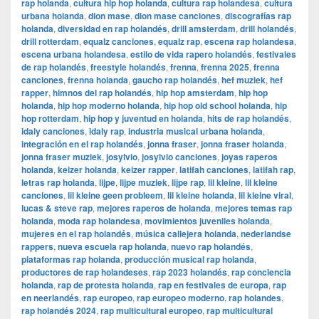
rap holanda
,
cultura hip hop holanda
,
cultura rap holandesa
,
cultura
urbana holanda
,
dion mase
,
dion mase canciones
,
discografías rap
holanda
,
diversidad en rap holandés
,
drill amsterdam
,
drill holandés
,
drill rotterdam
,
equalz canciones
,
equalz rap
,
escena rap holandesa
,
escena urbana holandesa
,
estilo de vida rapero holandés
,
festivales
de rap holandés
,
freestyle holandés
,
frenna
,
frenna 2025
,
frenna
canciones
,
frenna holanda
,
gaucho rap holandés
,
hef muziek
,
hef
rapper
,
himnos del rap holandés
,
hip hop amsterdam
,
hip hop
holanda
,
hip hop moderno holanda
,
hip hop old school holanda
,
hip
hop rotterdam
,
hip hop y juventud en holanda
,
hits de rap holandés
,
idaly canciones
,
idaly rap
,
industria musical urbana holanda
,
integración en el rap holandés
,
jonna fraser
,
jonna fraser holanda
,
jonna fraser muziek
,
josylvio
,
josylvio canciones
,
joyas raperos
holanda
,
keizer holanda
,
keizer rapper
,
latifah canciones
,
latifah rap
,
letras rap holanda
,
lijpe
,
lijpe muziek
,
lijpe rap
,
lil kleine
,
lil kleine
canciones
,
lil kleine geen probleem
,
lil kleine holanda
,
lil kleine viral
,
lucas & steve rap
,
mejores raperos de holanda
,
mejores temas rap
holanda
,
moda rap holandesa
,
movimientos juveniles holanda
,
mujeres en el rap holandés
,
música callejera holanda
,
nederlandse
rappers
,
nueva escuela rap holanda
,
nuevo rap holandés
,
plataformas rap holanda
,
producción musical rap holanda
,
productores de rap holandeses
,
rap 2023 holandés
,
rap conciencia
holanda
,
rap de protesta holanda
,
rap en festivales de europa
,
rap
en neerlandés
,
rap europeo
,
rap europeo moderno
,
rap holandes
,
rap holandés 2024
,
rap multicultural europeo
,
rap multicultural