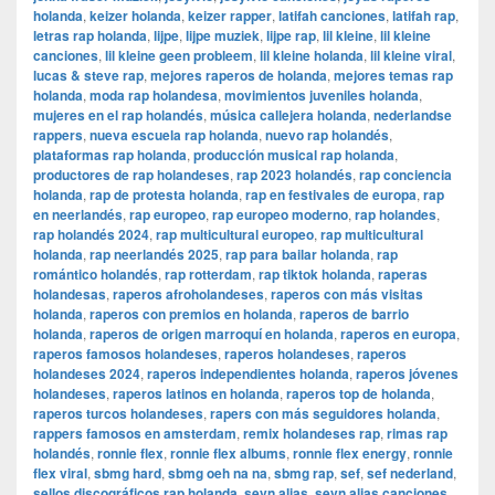
holanda
,
keizer holanda
,
keizer rapper
,
latifah canciones
,
latifah rap
,
letras rap holanda
,
lijpe
,
lijpe muziek
,
lijpe rap
,
lil kleine
,
lil kleine
canciones
,
lil kleine geen probleem
,
lil kleine holanda
,
lil kleine viral
,
lucas & steve rap
,
mejores raperos de holanda
,
mejores temas rap
holanda
,
moda rap holandesa
,
movimientos juveniles holanda
,
mujeres en el rap holandés
,
música callejera holanda
,
nederlandse
rappers
,
nueva escuela rap holanda
,
nuevo rap holandés
,
plataformas rap holanda
,
producción musical rap holanda
,
productores de rap holandeses
,
rap 2023 holandés
,
rap conciencia
holanda
,
rap de protesta holanda
,
rap en festivales de europa
,
rap
en neerlandés
,
rap europeo
,
rap europeo moderno
,
rap holandes
,
rap holandés 2024
,
rap multicultural europeo
,
rap multicultural
holanda
,
rap neerlandés 2025
,
rap para bailar holanda
,
rap
romántico holandés
,
rap rotterdam
,
rap tiktok holanda
,
raperas
holandesas
,
raperos afroholandeses
,
raperos con más visitas
holanda
,
raperos con premios en holanda
,
raperos de barrio
holanda
,
raperos de origen marroquí en holanda
,
raperos en europa
,
raperos famosos holandeses
,
raperos holandeses
,
raperos
holandeses 2024
,
raperos independientes holanda
,
raperos jóvenes
holandeses
,
raperos latinos en holanda
,
raperos top de holanda
,
raperos turcos holandeses
,
rapers con más seguidores holanda
,
rappers famosos en amsterdam
,
remix holandeses rap
,
rimas rap
holandés
,
ronnie flex
,
ronnie flex albums
,
ronnie flex energy
,
ronnie
flex viral
,
sbmg hard
,
sbmg oeh na na
,
sbmg rap
,
sef
,
sef nederland
,
sellos discográficos rap holanda
,
sevn alias
,
sevn alias canciones
,