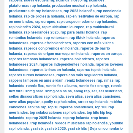
rappers
nueva escuela rap holanda
nuevo rap holandés
plataformas rap holanda
,
producción musical rap holanda
,
productores de rap holandeses
,
rap 2023 holandés
,
rap conciencia
holanda
,
rap de protesta holanda
,
rap en festivales de europa
,
rap
en neerlandés
,
rap europeo
,
rap europeo moderno
,
rap holandes
,
rap holandés 2024
,
rap multicultural europeo
,
rap multicultural
holanda
,
rap neerlandés 2025
,
rap para bailar holanda
,
rap
romántico holandés
,
rap rotterdam
,
rap tiktok holanda
,
raperas
holandesas
,
raperos afroholandeses
,
raperos con más visitas
holanda
,
raperos con premios en holanda
,
raperos de barrio
holanda
,
raperos de origen marroquí en holanda
,
raperos en europa
,
raperos famosos holandeses
,
raperos holandeses
,
raperos
holandeses 2024
,
raperos independientes holanda
,
raperos jóvenes
holandeses
,
raperos latinos en holanda
,
raperos top de holanda
,
raperos turcos holandeses
,
rapers con más seguidores holanda
,
rappers famosos en amsterdam
,
remix holandeses rap
,
rimas rap
holandés
,
ronnie flex
,
ronnie flex albums
,
ronnie flex energy
,
ronnie
flex viral
,
sbmg hard
,
sbmg oeh na na
,
sbmg rap
,
sef
,
sef nederland
,
sellos discográficos rap holanda
,
sevn alias
,
sevn alias canciones
,
sevn alias popular
,
spotify rap holandés
,
street rap holanda
,
tabitha
canciones
,
tabitha rap
,
top 10 raperos holandeses
,
top 100 rap
neerlandés
,
top colaboraciones rap holandés
,
top hits hip hop
holandés
,
top rap 2025 holanda
,
top rap holanda
,
trap beats
holandeses
,
trap holandés
,
videos musicales rap holandés
,
youtube
rap holanda
,
yssi sb
,
yssi sb 2025
,
yssi sb hits
|
Deja un comentario