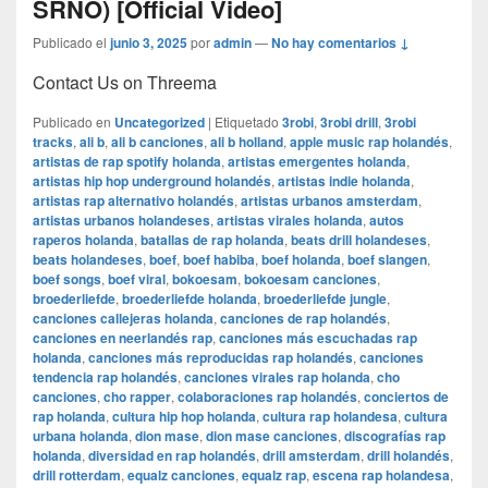
SRNO) [Official Video]
Publicado el
junio 3, 2025
por
admin
—
No hay comentarios ↓
Contact Us on Threema
Publicado en
Uncategorized
|
Etiquetado
3robi
,
3robi drill
,
3robi
tracks
,
ali b
,
ali b canciones
,
ali b holland
,
apple music rap holandés
,
artistas de rap spotify holanda
,
artistas emergentes holanda
,
artistas hip hop underground holandés
,
artistas indie holanda
,
artistas rap alternativo holandés
,
artistas urbanos amsterdam
,
artistas urbanos holandeses
,
artistas virales holanda
,
autos
raperos holanda
,
batallas de rap holanda
,
beats drill holandeses
,
beats holandeses
,
boef
,
boef habiba
,
boef holanda
,
boef slangen
,
boef songs
,
boef viral
,
bokoesam
,
bokoesam canciones
,
broederliefde
,
broederliefde holanda
,
broederliefde jungle
,
canciones callejeras holanda
,
canciones de rap holandés
,
canciones en neerlandés rap
,
canciones más escuchadas rap
holanda
,
canciones más reproducidas rap holandés
,
canciones
tendencia rap holandés
,
canciones virales rap holanda
,
cho
canciones
,
cho rapper
,
colaboraciones rap holandés
,
conciertos de
rap holanda
,
cultura hip hop holanda
,
cultura rap holandesa
,
cultura
urbana holanda
,
dion mase
,
dion mase canciones
,
discografías rap
holanda
,
diversidad en rap holandés
,
drill amsterdam
,
drill holandés
,
drill rotterdam
,
equalz canciones
,
equalz rap
,
escena rap holandesa
,