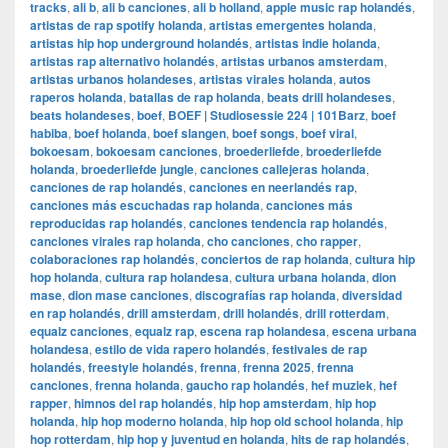
tracks
,
ali b
,
ali b canciones
,
ali b holland
,
apple music rap holandés
,
artistas de rap spotify holanda
,
artistas emergentes holanda
,
artistas hip hop underground holandés
,
artistas indie holanda
,
artistas rap alternativo holandés
,
artistas urbanos amsterdam
,
artistas urbanos holandeses
,
artistas virales holanda
,
autos
raperos holanda
,
batallas de rap holanda
,
beats drill holandeses
,
beats holandeses
,
boef
,
BOEF | Studiosessie 224 | 101Barz
,
boef
habiba
,
boef holanda
,
boef slangen
,
boef songs
,
boef viral
,
bokoesam
,
bokoesam canciones
,
broederliefde
,
broederliefde
holanda
,
broederliefde jungle
,
canciones callejeras holanda
,
canciones de rap holandés
,
canciones en neerlandés rap
,
canciones más escuchadas rap holanda
,
canciones más
reproducidas rap holandés
,
canciones tendencia rap holandés
,
canciones virales rap holanda
,
cho canciones
,
cho rapper
,
colaboraciones rap holandés
,
conciertos de rap holanda
,
cultura hip
hop holanda
,
cultura rap holandesa
,
cultura urbana holanda
,
dion
mase
,
dion mase canciones
,
discografías rap holanda
,
diversidad
en rap holandés
,
drill amsterdam
,
drill holandés
,
drill rotterdam
,
equalz canciones
,
equalz rap
,
escena rap holandesa
,
escena urbana
holandesa
,
estilo de vida rapero holandés
,
festivales de rap
holandés
,
freestyle holandés
,
frenna
,
frenna 2025
,
frenna
canciones
,
frenna holanda
,
gaucho rap holandés
,
hef muziek
,
hef
rapper
,
himnos del rap holandés
,
hip hop amsterdam
,
hip hop
holanda
,
hip hop moderno holanda
,
hip hop old school holanda
,
hip
hop rotterdam
,
hip hop y juventud en holanda
,
hits de rap holandés
,