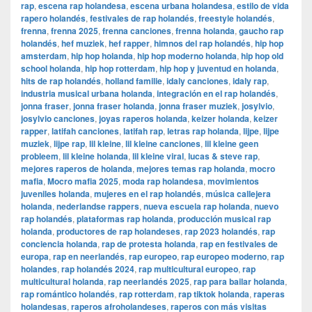
rap
,
escena rap holandesa
,
escena urbana holandesa
,
estilo de vida
rapero holandés
,
festivales de rap holandés
,
freestyle holandés
,
frenna
,
frenna 2025
,
frenna canciones
,
frenna holanda
,
gaucho rap
holandés
,
hef muziek
,
hef rapper
,
himnos del rap holandés
,
hip hop
amsterdam
,
hip hop holanda
,
hip hop moderno holanda
,
hip hop old
school holanda
,
hip hop rotterdam
,
hip hop y juventud en holanda
,
hits de rap holandés
,
holland familie
,
idaly canciones
,
idaly rap
,
industria musical urbana holanda
,
integración en el rap holandés
,
jonna fraser
,
jonna fraser holanda
,
jonna fraser muziek
,
josylvio
,
josylvio canciones
,
joyas raperos holanda
,
keizer holanda
,
keizer
rapper
,
latifah canciones
,
latifah rap
,
letras rap holanda
,
lijpe
,
lijpe
muziek
,
lijpe rap
,
lil kleine
,
lil kleine canciones
,
lil kleine geen
probleem
,
lil kleine holanda
,
lil kleine viral
,
lucas & steve rap
,
mejores raperos de holanda
,
mejores temas rap holanda
,
mocro
mafia
,
Mocro mafia 2025
,
moda rap holandesa
,
movimientos
juveniles holanda
,
mujeres en el rap holandés
,
música callejera
holanda
,
nederlandse rappers
,
nueva escuela rap holanda
,
nuevo
rap holandés
,
plataformas rap holanda
,
producción musical rap
holanda
,
productores de rap holandeses
,
rap 2023 holandés
,
rap
conciencia holanda
,
rap de protesta holanda
,
rap en festivales de
europa
,
rap en neerlandés
,
rap europeo
,
rap europeo moderno
,
rap
holandes
,
rap holandés 2024
,
rap multicultural europeo
,
rap
multicultural holanda
,
rap neerlandés 2025
,
rap para bailar holanda
,
rap romántico holandés
,
rap rotterdam
,
rap tiktok holanda
,
raperas
holandesas
,
raperos afroholandeses
,
raperos con más visitas