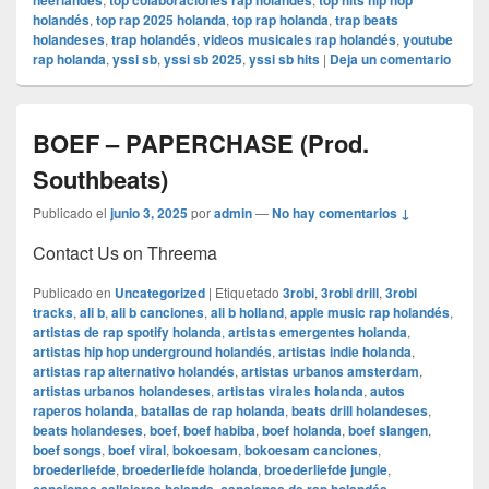
neerlandés
top colaboraciones rap holandés
top hits hip hop
holandés
,
top rap 2025 holanda
,
top rap holanda
,
trap beats
holandeses
,
trap holandés
,
videos musicales rap holandés
,
youtube
rap holanda
,
yssi sb
,
yssi sb 2025
,
yssi sb hits
|
Deja un comentario
BOEF – PAPERCHASE (Prod.
Southbeats)
Publicado el
junio 3, 2025
por
admin
—
No hay comentarios ↓
Contact Us on Threema
Publicado en
Uncategorized
|
Etiquetado
3robi
,
3robi drill
,
3robi
tracks
,
ali b
,
ali b canciones
,
ali b holland
,
apple music rap holandés
,
artistas de rap spotify holanda
,
artistas emergentes holanda
,
artistas hip hop underground holandés
,
artistas indie holanda
,
artistas rap alternativo holandés
,
artistas urbanos amsterdam
,
artistas urbanos holandeses
,
artistas virales holanda
,
autos
raperos holanda
,
batallas de rap holanda
,
beats drill holandeses
,
beats holandeses
,
boef
,
boef habiba
,
boef holanda
,
boef slangen
,
boef songs
,
boef viral
,
bokoesam
,
bokoesam canciones
,
broederliefde
,
broederliefde holanda
,
broederliefde jungle
,
,
,