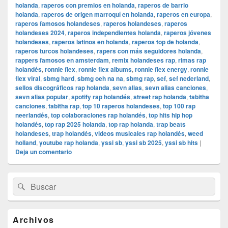
holanda
,
raperos con premios en holanda
,
raperos de barrio
holanda
,
raperos de origen marroquí en holanda
,
raperos en europa
,
raperos famosos holandeses
,
raperos holandeses
,
raperos
holandeses 2024
,
raperos independientes holanda
,
raperos jóvenes
holandeses
,
raperos latinos en holanda
,
raperos top de holanda
,
raperos turcos holandeses
,
rapers con más seguidores holanda
,
rappers famosos en amsterdam
,
remix holandeses rap
,
rimas rap
holandés
,
ronnie flex
,
ronnie flex albums
,
ronnie flex energy
,
ronnie
flex viral
,
sbmg hard
,
sbmg oeh na na
,
sbmg rap
,
sef
,
sef nederland
,
sellos discográficos rap holanda
,
sevn alias
,
sevn alias canciones
,
sevn alias popular
,
spotify rap holandés
,
street rap holanda
,
tabitha
canciones
,
tabitha rap
,
top 10 raperos holandeses
,
top 100 rap
neerlandés
,
top colaboraciones rap holandés
,
top hits hip hop
holandés
,
top rap 2025 holanda
,
top rap holanda
,
trap beats
holandeses
,
trap holandés
,
videos musicales rap holandés
,
weed
holland
,
youtube rap holanda
,
yssi sb
,
yssi sb 2025
,
yssi sb hits
|
Deja un comentario
El
Buscar
Buscar
área
por:
de
widget
barra
Archivos
lateral