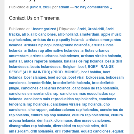
Publicado el
junio 3, 2025
por
admin
—
No hay comentarios ↓
Contact Us on Threema
Publicado en
Uncategorized
|
Etiquetado
3robi
,
3robi drill
,
3robi
tracks
,
ali b
,
ali b canciones
,
ali b holland
,
amsterdam
,
apple music
rap holandés
,
artistas de rap spotify holanda
,
artistas emergentes
holanda
,
artistas hip hop underground holandés
,
artistas indie
holanda
,
artistas rap alternativo holandés
,
artistas urbanos
amsterdam
,
artistas urbanos holandeses
,
artistas virales holanda
,
ashafar
,
autos raperos holanda
,
batallas de rap holanda
,
beats drill
holandeses
,
beats holandeses
,
Belgium
,
boef
,
BOEF - RANGE
SESSIE (ALBUM INTRO) (PROD. MONSIF)
,
boef habiba
,
boef
holanda
,
boef slangen
,
boef songs
,
boef viral
,
bokoesam
,
bokoesam
canciones
,
broederliefde
,
broederliefde holanda
,
broederliefde
jungle
,
canciones callejeras holanda
,
canciones de rap holandés
,
canciones en neerlandés rap
,
canciones más escuchadas rap
holanda
,
canciones más reproducidas rap holandés
,
canciones
tendencia rap holandés
,
canciones virales rap holanda
,
cho
canciones
,
cho rapper
,
colaboraciones rap holandés
,
conciertos de
rap holanda
,
cultura hip hop holanda
,
cultura rap holandesa
,
cultura
urbana holanda
,
den haak
,
dion mase
,
dion mase canciones
,
discografías rap holanda
,
diversidad en rap holandés
,
drill
amsterdam
,
drill holandés
,
drill rotterdam
,
equalz canciones
,
equalz