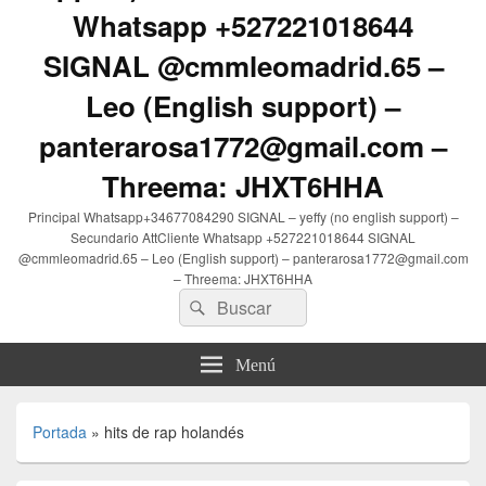
Whatsapp +527221018644
SIGNAL @cmmleomadrid.65 –
Leo (English support) –
panterarosa1772@gmail.com –
Threema: JHXT6HHA
Principal Whatsapp+34677084290 SIGNAL – yeffy (no english support) –
Secundario AttCliente Whatsapp +527221018644 SIGNAL
@cmmleomadrid.65 – Leo (English support) – panterarosa1772@gmail.com
– Threema: JHXT6HHA
Buscar
Buscar
por:
Menú
Portada
»
hits de rap holandés