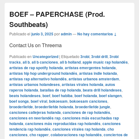
BOEF – PAPERCHASE (Prod.
Southbeats)
Publicado el
junio 3, 2025
por
admin
—
No hay comentarios ↓
Contact Us on Threema
Publicado en
Uncategorized
|
Etiquetado
3robi
,
3robi drill
,
3robi
tracks
,
ali b
,
ali b canciones
,
ali b holland
,
apple music rap holandés
,
artistas de rap spotify holanda
,
artistas emergentes holanda
,
artistas hip hop underground holandés
,
artistas indie holanda
,
artistas rap alternativo holandés
,
artistas urbanos amsterdam
,
artistas urbanos holandeses
,
artistas virales holanda
,
autos
raperos holanda
,
batallas de rap holanda
,
beats drill holandeses
,
beats holandeses
,
boef
,
boef habiba
,
boef holanda
,
boef slangen
,
boef songs
,
boef viral
,
bokoesam
,
bokoesam canciones
,
broederliefde
,
broederliefde holanda
,
broederliefde jungle
,
canciones callejeras holanda
,
canciones de rap holandés
,
canciones en neerlandés rap
,
canciones más escuchadas rap
holanda
,
canciones más reproducidas rap holandés
,
canciones
tendencia rap holandés
,
canciones virales rap holanda
,
cho
canciones
,
cho rapper
,
colaboraciones rap holandés
,
conciertos de