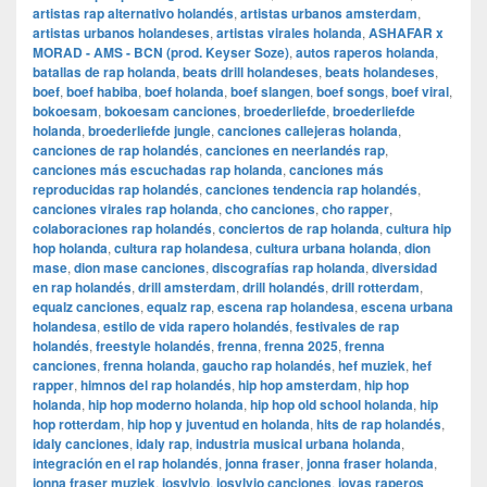
artistas rap alternativo holandés
,
artistas urbanos amsterdam
,
artistas urbanos holandeses
,
artistas virales holanda
,
ASHAFAR x
MORAD - AMS - BCN (prod. Keyser Soze)
,
autos raperos holanda
,
batallas de rap holanda
,
beats drill holandeses
,
beats holandeses
,
boef
,
boef habiba
,
boef holanda
,
boef slangen
,
boef songs
,
boef viral
,
bokoesam
,
bokoesam canciones
,
broederliefde
,
broederliefde
holanda
,
broederliefde jungle
,
canciones callejeras holanda
,
canciones de rap holandés
,
canciones en neerlandés rap
,
canciones más escuchadas rap holanda
,
canciones más
reproducidas rap holandés
,
canciones tendencia rap holandés
,
canciones virales rap holanda
,
cho canciones
,
cho rapper
,
colaboraciones rap holandés
,
conciertos de rap holanda
,
cultura hip
hop holanda
,
cultura rap holandesa
,
cultura urbana holanda
,
dion
mase
,
dion mase canciones
,
discografías rap holanda
,
diversidad
en rap holandés
,
drill amsterdam
,
drill holandés
,
drill rotterdam
,
equalz canciones
,
equalz rap
,
escena rap holandesa
,
escena urbana
holandesa
,
estilo de vida rapero holandés
,
festivales de rap
holandés
,
freestyle holandés
,
frenna
,
frenna 2025
,
frenna
canciones
,
frenna holanda
,
gaucho rap holandés
,
hef muziek
,
hef
rapper
,
himnos del rap holandés
,
hip hop amsterdam
,
hip hop
holanda
,
hip hop moderno holanda
,
hip hop old school holanda
,
hip
hop rotterdam
,
hip hop y juventud en holanda
,
hits de rap holandés
,
idaly canciones
,
idaly rap
,
industria musical urbana holanda
,
integración en el rap holandés
,
jonna fraser
,
jonna fraser holanda
,
jonna fraser muziek
,
josylvio
,
josylvio canciones
,
joyas raperos