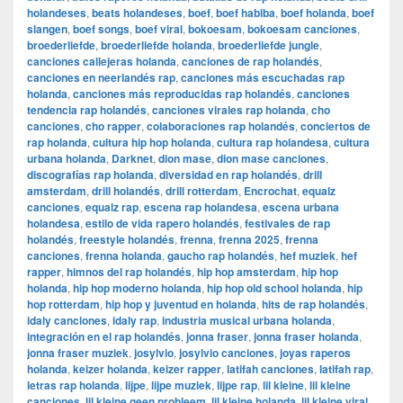
holandeses
,
beats holandeses
,
boef
,
boef habiba
,
boef holanda
,
boef
slangen
,
boef songs
,
boef viral
,
bokoesam
,
bokoesam canciones
,
broederliefde
,
broederliefde holanda
,
broederliefde jungle
,
canciones callejeras holanda
,
canciones de rap holandés
,
canciones en neerlandés rap
,
canciones más escuchadas rap
holanda
,
canciones más reproducidas rap holandés
,
canciones
tendencia rap holandés
,
canciones virales rap holanda
,
cho
canciones
,
cho rapper
,
colaboraciones rap holandés
,
conciertos de
rap holanda
,
cultura hip hop holanda
,
cultura rap holandesa
,
cultura
urbana holanda
,
Darknet
,
dion mase
,
dion mase canciones
,
discografías rap holanda
,
diversidad en rap holandés
,
drill
amsterdam
,
drill holandés
,
drill rotterdam
,
Encrochat
,
equalz
canciones
,
equalz rap
,
escena rap holandesa
,
escena urbana
holandesa
,
estilo de vida rapero holandés
,
festivales de rap
holandés
,
freestyle holandés
,
frenna
,
frenna 2025
,
frenna
canciones
,
frenna holanda
,
gaucho rap holandés
,
hef muziek
,
hef
rapper
,
himnos del rap holandés
,
hip hop amsterdam
,
hip hop
holanda
,
hip hop moderno holanda
,
hip hop old school holanda
,
hip
hop rotterdam
,
hip hop y juventud en holanda
,
hits de rap holandés
,
idaly canciones
,
idaly rap
,
industria musical urbana holanda
,
integración en el rap holandés
,
jonna fraser
,
jonna fraser holanda
,
jonna fraser muziek
,
josylvio
,
josylvio canciones
,
joyas raperos
holanda
,
keizer holanda
,
keizer rapper
,
latifah canciones
,
latifah rap
,
letras rap holanda
,
lijpe
,
lijpe muziek
,
lijpe rap
,
lil kleine
,
lil kleine
canciones
,
lil kleine geen probleem
,
lil kleine holanda
,
lil kleine viral
,