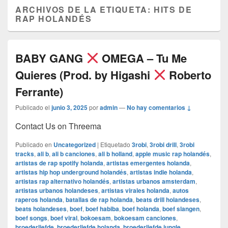
ARCHIVOS DE LA ETIQUETA:
HITS DE
RAP HOLANDÉS
BABY GANG
OMEGA – Tu Me
Quieres (Prod. by Higashi
Roberto
Ferrante)
Publicado el
junio 3, 2025
por
admin
—
No hay comentarios ↓
Contact Us on Threema
Publicado en
Uncategorized
|
Etiquetado
3robi
,
3robi drill
,
3robi
tracks
,
ali b
,
ali b canciones
,
ali b holland
,
apple music rap holandés
,
artistas de rap spotify holanda
,
artistas emergentes holanda
,
artistas hip hop underground holandés
,
artistas indie holanda
,
artistas rap alternativo holandés
,
artistas urbanos amsterdam
,
artistas urbanos holandeses
,
artistas virales holanda
,
autos
raperos holanda
,
batallas de rap holanda
,
beats drill holandeses
,
beats holandeses
,
boef
,
boef habiba
,
boef holanda
,
boef slangen
,
boef songs
,
boef viral
,
bokoesam
,
bokoesam canciones
,
broederliefde
,
broederliefde holanda
,
broederliefde jungle
,