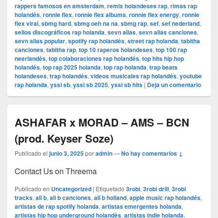
rappers famosos en amsterdam
,
remix holandeses rap
,
rimas rap
holandés
,
ronnie flex
,
ronnie flex albums
,
ronnie flex energy
,
ronnie
flex viral
,
sbmg hard
,
sbmg oeh na na
,
sbmg rap
,
sef
,
sef nederland
,
sellos discográficos rap holanda
,
sevn alias
,
sevn alias canciones
,
sevn alias popular
,
spotify rap holandés
,
street rap holanda
,
tabitha
canciones
,
tabitha rap
,
top 10 raperos holandeses
,
top 100 rap
neerlandés
,
top colaboraciones rap holandés
,
top hits hip hop
holandés
,
top rap 2025 holanda
,
top rap holanda
,
trap beats
holandeses
,
trap holandés
,
videos musicales rap holandés
,
youtube
rap holanda
,
yssi sb
,
yssi sb 2025
,
yssi sb hits
|
Deja un comentario
ASHAFAR x MORAD – AMS – BCN
(prod. Keyser Soze)
Publicado el
junio 3, 2025
por
admin
—
No hay comentarios ↓
Contact Us on Threema
Publicado en
Uncategorized
|
Etiquetado
3robi
,
3robi drill
,
3robi
tracks
,
ali b
,
ali b canciones
,
ali b holland
,
apple music rap holandés
,
artistas de rap spotify holanda
,
artistas emergentes holanda
,
artistas hip hop underground holandés
,
artistas indie holanda
,