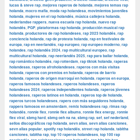
lucas & steve rap
,
mejores raperos de holanda
,
mejores temas rap
holanda
,
mocro mafia
,
moda rap holandesa
,
movimientos juveniles
holanda
,
mujeres en el rap holandés
,
música callejera holanda
,
nederlandse rappers
,
nueva escuela rap holanda
,
nuevo rap
holandés
,
PGP
,
plataformas rap holanda
,
producción musical rap
holanda
,
productores de rap holandeses
,
rap 2023 holandés
,
rap
conciencia holanda
,
rap de protesta holanda
,
rap en festivales de
europa
,
rap en neerlandés
,
rap europeo
,
rap europeo moderno
,
rap
holandes
,
rap holandés 2024
,
rap multicultural europeo
,
rap
multicultural holanda
,
rap neerlandés 2025
,
rap para bailar holanda
,
rap romántico holandés
,
rap rotterdam
,
rap tiktok holanda
,
raperas
holandesas
,
raperos afroholandeses
,
raperos con más visitas
holanda
,
raperos con premios en holanda
,
raperos de barrio
holanda
,
raperos de origen marroquí en holanda
,
raperos en europa
,
raperos famosos holandeses
,
raperos holandeses
,
raperos
holandeses 2024
,
raperos independientes holanda
,
raperos jóvenes
holandeses
,
raperos latinos en holanda
,
raperos top de holanda
,
raperos turcos holandeses
,
rapers con más seguidores holanda
,
rappers famosos en amsterdam
,
remix holandeses rap
,
rimas rap
holandés
,
ronnie flex
,
ronnie flex albums
,
ronnie flex energy
,
ronnie
flex viral
,
sbmg hard
,
sbmg oeh na na
,
sbmg rap
,
sef
,
sef nederland
,
sellos discográficos rap holanda
,
sevn alias
,
sevn alias canciones
,
sevn alias popular
,
spotify rap holandés
,
street rap holanda
,
tabitha
canciones
,
tabitha rap
,
top 10 raperos holandeses
,
top 100 rap
,
,