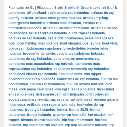
Publicado en
NL
|
Etiquetado
3robi
,
3robi drill
,
3robi tracks
,
ali b
,
ali b
canciones
,
ali b holland
,
apple music rap holandés
,
artistas de rap
spotify holanda
,
artistas emergentes holanda
,
artistas hip hop
underground holandés
,
artistas indie holanda
,
artistas rap
alternativo holandés
,
artistas urbanos amsterdam
,
artistas urbanos
holandeses
,
artistas virales holanda
,
autos raperos holanda
,
batallas de rap holanda
,
beats drill holandeses
,
beats holandeses
,
boef
,
boef habiba
,
boef holanda
,
boef slangen
,
boef songs
,
boef viral
,
bokoesam
,
bokoesam canciones
,
broederliefde
,
broederliefde
holanda
,
broederliefde jungle
,
canciones callejeras holanda
,
canciones de rap holandés
,
canciones en neerlandés rap
,
canciones más escuchadas rap holanda
,
canciones más
reproducidas rap holandés
,
canciones tendencia rap holandés
,
canciones virales rap holanda
,
cho canciones
,
cho rapper
,
colaboraciones rap holandés
,
conciertos de rap holanda
,
cultura hip
hop holanda
,
cultura rap holandesa
,
cultura urbana holanda
,
dion
mase
,
dion mase canciones
,
discografías rap holanda
,
diversidad
en rap holandés
,
drill amsterdam
,
drill holandés
,
drill rotterdam
,
equalz canciones
,
equalz rap
,
escena rap holandesa
,
escena urbana
holandesa
,
estilo de vida rapero holandés
,
festivales de rap
holandés
,
freestyle holandés
,
frenna
,
frenna 2025
,
frenna
canciones
,
frenna holanda
,
gaucho rap holandés
,
hef muziek
,
hef
rapper
,
himnos del rap holandés
,
hip hop amsterdam
,
hip hop
holanda
,
hip hop moderno holanda
,
hip hop old school holanda
,
hip