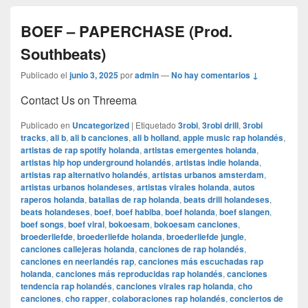
BOEF – PAPERCHASE (Prod.
Southbeats)
Publicado el
junio 3, 2025
por
admin
—
No hay comentarios ↓
Contact Us on Threema
Publicado en
Uncategorized
|
Etiquetado
3robi
,
3robi drill
,
3robi
tracks
,
ali b
,
ali b canciones
,
ali b holland
,
apple music rap holandés
,
artistas de rap spotify holanda
,
artistas emergentes holanda
,
artistas hip hop underground holandés
,
artistas indie holanda
,
artistas rap alternativo holandés
,
artistas urbanos amsterdam
,
artistas urbanos holandeses
,
artistas virales holanda
,
autos
raperos holanda
,
batallas de rap holanda
,
beats drill holandeses
,
beats holandeses
,
boef
,
boef habiba
,
boef holanda
,
boef slangen
,
boef songs
,
boef viral
,
bokoesam
,
bokoesam canciones
,
broederliefde
,
broederliefde holanda
,
broederliefde jungle
,
canciones callejeras holanda
,
canciones de rap holandés
,
canciones en neerlandés rap
,
canciones más escuchadas rap
holanda
,
canciones más reproducidas rap holandés
,
canciones
tendencia rap holandés
,
canciones virales rap holanda
,
cho
canciones
,
cho rapper
,
colaboraciones rap holandés
,
conciertos de