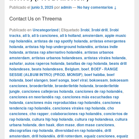
Publicado el
junio 3, 2025
por
admin
—
No hay comentarios ↓
Contact Us on Threema
Publicado en
Uncategorized
|
Etiquetado
3robi
,
3robi drill
,
3robi
tracks
,
ali b
,
ali b canciones
,
ali b holland
,
amsterdam
,
apple music
rap holandés
,
artistas de rap spotify holanda
,
artistas emergentes
holanda
,
artistas hip hop underground holandés
,
artistas indie
holanda
,
artistas rap alternativo holandés
,
artistas urbanos
amsterdam
,
artistas urbanos holandeses
,
artistas virales holanda
,
ashafar
,
autos raperos holanda
,
batallas de rap holanda
,
beats drill
holandeses
,
beats holandeses
,
Belgium
,
boef
,
BOEF - RANGE
SESSIE (ALBUM INTRO) (PROD. MONSIF)
,
boef habiba
,
boef
holanda
,
boef slangen
,
boef songs
,
boef viral
,
bokoesam
,
bokoesam
canciones
,
broederliefde
,
broederliefde holanda
,
broederliefde
jungle
,
canciones callejeras holanda
,
canciones de rap holandés
,
canciones en neerlandés rap
,
canciones más escuchadas rap
holanda
,
canciones más reproducidas rap holandés
,
canciones
tendencia rap holandés
,
canciones virales rap holanda
,
cho
canciones
,
cho rapper
,
colaboraciones rap holandés
,
conciertos de
rap holanda
,
cultura hip hop holanda
,
cultura rap holandesa
,
cultura
urbana holanda
,
den haak
,
dion mase
,
dion mase canciones
,
discografías rap holanda
,
diversidad en rap holandés
,
drill
amsterdam
,
drill holandés
,
drill rotterdam
,
equalz canciones
,
equalz