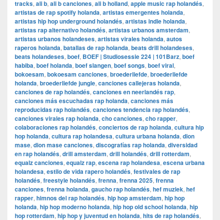
tracks
,
ali b
,
ali b canciones
,
ali b holland
,
apple music rap holandés
,
artistas de rap spotify holanda
,
artistas emergentes holanda
,
artistas hip hop underground holandés
,
artistas indie holanda
,
artistas rap alternativo holandés
,
artistas urbanos amsterdam
,
artistas urbanos holandeses
,
artistas virales holanda
,
autos
raperos holanda
,
batallas de rap holanda
,
beats drill holandeses
,
beats holandeses
,
boef
,
BOEF | Studiosessie 224 | 101Barz
,
boef
habiba
,
boef holanda
,
boef slangen
,
boef songs
,
boef viral
,
bokoesam
,
bokoesam canciones
,
broederliefde
,
broederliefde
holanda
,
broederliefde jungle
,
canciones callejeras holanda
,
canciones de rap holandés
,
canciones en neerlandés rap
,
canciones más escuchadas rap holanda
,
canciones más
reproducidas rap holandés
,
canciones tendencia rap holandés
,
canciones virales rap holanda
,
cho canciones
,
cho rapper
,
colaboraciones rap holandés
,
conciertos de rap holanda
,
cultura hip
hop holanda
,
cultura rap holandesa
,
cultura urbana holanda
,
dion
mase
,
dion mase canciones
,
discografías rap holanda
,
diversidad
en rap holandés
,
drill amsterdam
,
drill holandés
,
drill rotterdam
,
equalz canciones
,
equalz rap
,
escena rap holandesa
,
escena urbana
holandesa
,
estilo de vida rapero holandés
,
festivales de rap
holandés
,
freestyle holandés
,
frenna
,
frenna 2025
,
frenna
canciones
,
frenna holanda
,
gaucho rap holandés
,
hef muziek
,
hef
rapper
,
himnos del rap holandés
,
hip hop amsterdam
,
hip hop
holanda
,
hip hop moderno holanda
,
hip hop old school holanda
,
hip
hop rotterdam
,
hip hop y juventud en holanda
,
hits de rap holandés
,