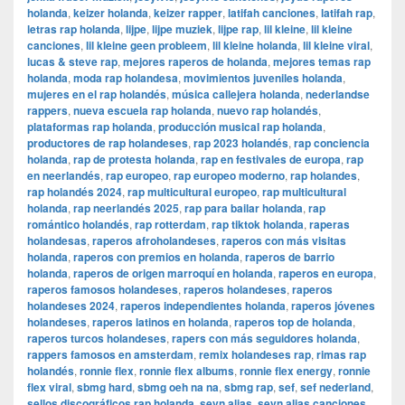
holanda
,
keizer holanda
,
keizer rapper
,
latifah canciones
,
latifah rap
,
letras rap holanda
,
lijpe
,
lijpe muziek
,
lijpe rap
,
lil kleine
,
lil kleine
canciones
,
lil kleine geen probleem
,
lil kleine holanda
,
lil kleine viral
,
lucas & steve rap
,
mejores raperos de holanda
,
mejores temas rap
holanda
,
moda rap holandesa
,
movimientos juveniles holanda
,
mujeres en el rap holandés
,
música callejera holanda
,
nederlandse
rappers
,
nueva escuela rap holanda
,
nuevo rap holandés
,
plataformas rap holanda
,
producción musical rap holanda
,
productores de rap holandeses
,
rap 2023 holandés
,
rap conciencia
holanda
,
rap de protesta holanda
,
rap en festivales de europa
,
rap
en neerlandés
,
rap europeo
,
rap europeo moderno
,
rap holandes
,
rap holandés 2024
,
rap multicultural europeo
,
rap multicultural
holanda
,
rap neerlandés 2025
,
rap para bailar holanda
,
rap
romántico holandés
,
rap rotterdam
,
rap tiktok holanda
,
raperas
holandesas
,
raperos afroholandeses
,
raperos con más visitas
holanda
,
raperos con premios en holanda
,
raperos de barrio
holanda
,
raperos de origen marroquí en holanda
,
raperos en europa
,
raperos famosos holandeses
,
raperos holandeses
,
raperos
holandeses 2024
,
raperos independientes holanda
,
raperos jóvenes
holandeses
,
raperos latinos en holanda
,
raperos top de holanda
,
raperos turcos holandeses
,
rapers con más seguidores holanda
,
rappers famosos en amsterdam
,
remix holandeses rap
,
rimas rap
holandés
,
ronnie flex
,
ronnie flex albums
,
ronnie flex energy
,
ronnie
flex viral
,
sbmg hard
,
sbmg oeh na na
,
sbmg rap
,
sef
,
sef nederland
,
sellos discográficos rap holanda
,
sevn alias
,
sevn alias canciones
,