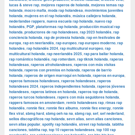
lucas & steve rap
,
mejores raperos de holanda
,
mejores temas rap
holanda
,
mocro mafia
,
moda rap holandesa
,
movimientos juveniles
holanda
,
mujeres en el rap holandés
,
música callejera holanda
,
nederlandse rappers
,
nueva escuela rap holanda
,
nuevo rap
holandés
,
PGP
,
plataformas rap holanda
,
producción musical rap
holanda
,
productores de rap holandeses
,
rap 2023 holandés
,
rap
conciencia holanda
,
rap de protesta holanda
,
rap en festivales de
europa
,
rap en neerlandés
,
rap europeo
,
rap europeo moderno
,
rap
holandes
,
rap holandés 2024
,
rap multicultural europeo
,
rap
multicultural holanda
,
rap neerlandés 2025
,
rap para bailar holanda
,
rap romántico holandés
,
rap rotterdam
,
rap tiktok holanda
,
raperas
holandesas
,
raperos afroholandeses
,
raperos con más visitas
holanda
,
raperos con premios en holanda
,
raperos de barrio
holanda
,
raperos de origen marroquí en holanda
,
raperos en europa
,
raperos famosos holandeses
,
raperos holandeses
,
raperos
holandeses 2024
,
raperos independientes holanda
,
raperos jóvenes
holandeses
,
raperos latinos en holanda
,
raperos top de holanda
,
raperos turcos holandeses
,
rapers con más seguidores holanda
,
rappers famosos en amsterdam
,
remix holandeses rap
,
rimas rap
holandés
,
ronnie flex
,
ronnie flex albums
,
ronnie flex energy
,
ronnie
flex viral
,
sbmg hard
,
sbmg oeh na na
,
sbmg rap
,
sef
,
sef nederland
,
sellos discográficos rap holanda
,
sevn alias
,
sevn alias canciones
,
sevn alias popular
,
spotify rap holandés
,
street rap holanda
,
tabitha
canciones
,
tabitha rap
,
top 10 raperos holandeses
,
top 100 rap
,
,