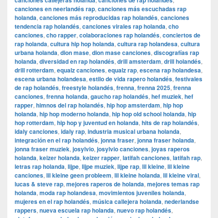
canciones callejeras holanda
canciones de rap holandés
canciones en neerlandés rap
,
canciones más escuchadas rap
holanda
,
canciones más reproducidas rap holandés
,
canciones
tendencia rap holandés
,
canciones virales rap holanda
,
cho
canciones
,
cho rapper
,
colaboraciones rap holandés
,
conciertos de
rap holanda
,
cultura hip hop holanda
,
cultura rap holandesa
,
cultura
urbana holanda
,
dion mase
,
dion mase canciones
,
discografías rap
holanda
,
diversidad en rap holandés
,
drill amsterdam
,
drill holandés
,
drill rotterdam
,
equalz canciones
,
equalz rap
,
escena rap holandesa
,
escena urbana holandesa
,
estilo de vida rapero holandés
,
festivales
de rap holandés
,
freestyle holandés
,
frenna
,
frenna 2025
,
frenna
canciones
,
frenna holanda
,
gaucho rap holandés
,
hef muziek
,
hef
rapper
,
himnos del rap holandés
,
hip hop amsterdam
,
hip hop
holanda
,
hip hop moderno holanda
,
hip hop old school holanda
,
hip
hop rotterdam
,
hip hop y juventud en holanda
,
hits de rap holandés
,
idaly canciones
,
idaly rap
,
industria musical urbana holanda
,
integración en el rap holandés
,
jonna fraser
,
jonna fraser holanda
,
jonna fraser muziek
,
josylvio
,
josylvio canciones
,
joyas raperos
holanda
,
keizer holanda
,
keizer rapper
,
latifah canciones
,
latifah rap
,
letras rap holanda
,
lijpe
,
lijpe muziek
,
lijpe rap
,
lil kleine
,
lil kleine
canciones
,
lil kleine geen probleem
,
lil kleine holanda
,
lil kleine viral
,
lucas & steve rap
,
mejores raperos de holanda
,
mejores temas rap
holanda
,
moda rap holandesa
,
movimientos juveniles holanda
,
mujeres en el rap holandés
,
música callejera holanda
,
nederlandse
rappers
,
nueva escuela rap holanda
,
nuevo rap holandés
,