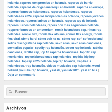
holanda
,
raperos con premios en holanda
,
raperos de barrio
holanda
,
raperos de origen marroquí en holanda
,
raperos en europa
,
raperos famosos holandeses
,
raperos holandeses
,
raperos
holandeses 2024
,
raperos independientes holanda
,
raperos jóvenes
holandeses
,
raperos latinos en holanda
,
raperos top de holanda
,
raperos turcos holandeses
,
rapers con más seguidores holanda
,
rappers famosos en amsterdam
,
remix holandeses rap
,
rimas rap
holandés
,
ronnie flex
,
ronnie flex albums
,
ronnie flex energy
,
ronnie
flex viral
,
sbmg hard
,
sbmg oeh na na
,
sbmg rap
,
sef
,
sef nederland
,
sellos discográficos rap holanda
,
sevn alias
,
sevn alias canciones
,
sevn alias popular
,
spotify rap holandés
,
street rap holanda
,
tabitha
canciones
,
tabitha rap
,
top 10 raperos holandeses
,
top 100 rap
neerlandés
,
top colaboraciones rap holandés
,
top hits hip hop
holandés
,
top rap 2025 holanda
,
top rap holanda
,
trap beats
holandeses
,
trap holandés
,
videos musicales rap holandés
,
weed
holland
,
youtube rap holanda
,
yssi sb
,
yssi sb 2025
,
yssi sb hits
|
Deja un comentario
El
Buscar
Buscar
área
por:
de
widget
barra
Archivos
lateral