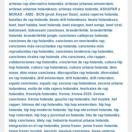
artistas rap alternativo holandés
,
artistas urbanos amsterdam
,
artistas urbanos holandeses
,
artistas virales holanda
,
ASHAFAR x
MORAD - AMS - BCN (prod. Keyser Soze)
,
autos raperos holanda
,
batallas de rap holanda
,
beats drill holandeses
,
beats holandeses
,
boef
,
boef habiba
,
boef holanda
,
boef slangen
,
boef songs
,
boef viral
,
bokoesam
,
bokoesam canciones
,
broederliefde
,
broederliefde
holanda
,
broederliefde jungle
,
canciones callejeras holanda
,
canciones de rap holandés
,
canciones en neerlandés rap
,
canciones más escuchadas rap holanda
,
canciones más
reproducidas rap holandés
,
canciones tendencia rap holandés
,
canciones virales rap holanda
,
cho canciones
,
cho rapper
,
colaboraciones rap holandés
,
conciertos de rap holanda
,
cultura hip
hop holanda
,
cultura rap holandesa
,
cultura urbana holanda
,
dion
mase
,
dion mase canciones
,
discografías rap holanda
,
diversidad
en rap holandés
,
drill amsterdam
,
drill holandés
,
drill rotterdam
,
equalz canciones
,
equalz rap
,
escena rap holandesa
,
escena urbana
holandesa
,
estilo de vida rapero holandés
,
festivales de rap
holandés
,
freestyle holandés
,
frenna
,
frenna 2025
,
frenna
canciones
,
frenna holanda
,
gaucho rap holandés
,
hef muziek
,
hef
rapper
,
himnos del rap holandés
,
hip hop amsterdam
,
hip hop
holanda
,
hip hop moderno holanda
,
hip hop old school holanda
,
hip
hop rotterdam
,
hip hop y juventud en holanda
,
hits de rap holandés
,
idaly canciones
,
idaly rap
,
industria musical urbana holanda
,
integración en el rap holandés
,
jonna fraser
,
jonna fraser holanda
,
jonna fraser muziek
,
josylvio
,
josylvio canciones
,
joyas raperos