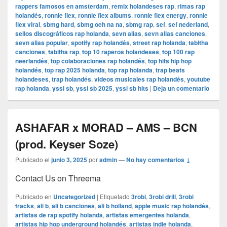
rappers famosos en amsterdam
,
remix holandeses rap
,
rimas rap
holandés
,
ronnie flex
,
ronnie flex albums
,
ronnie flex energy
,
ronnie
flex viral
,
sbmg hard
,
sbmg oeh na na
,
sbmg rap
,
sef
,
sef nederland
,
sellos discográficos rap holanda
,
sevn alias
,
sevn alias canciones
,
sevn alias popular
,
spotify rap holandés
,
street rap holanda
,
tabitha
canciones
,
tabitha rap
,
top 10 raperos holandeses
,
top 100 rap
neerlandés
,
top colaboraciones rap holandés
,
top hits hip hop
holandés
,
top rap 2025 holanda
,
top rap holanda
,
trap beats
holandeses
,
trap holandés
,
videos musicales rap holandés
,
youtube
rap holanda
,
yssi sb
,
yssi sb 2025
,
yssi sb hits
|
Deja un comentario
ASHAFAR x MORAD – AMS – BCN
(prod. Keyser Soze)
Publicado el
junio 3, 2025
por
admin
—
No hay comentarios ↓
Contact Us on Threema
Publicado en
Uncategorized
|
Etiquetado
3robi
,
3robi drill
,
3robi
tracks
,
ali b
,
ali b canciones
,
ali b holland
,
apple music rap holandés
,
artistas de rap spotify holanda
,
artistas emergentes holanda
,
artistas hip hop underground holandés
,
artistas indie holanda
,