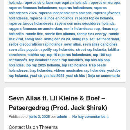
holanda
,
raperos de origen marroquí en holanda
,
raperos en europa
,
raperos famosos holandeses
,
raperos holandeses
,
raperos
holandeses 2024
,
raperos independientes holanda
,
raperos jóvenes
holandeses
,
raperos latinos en holanda
,
raperos top de holanda
,
raperos turcos holandeses
,
rapers con más seguidores holanda
,
rappers famosos en amsterdam
,
remix holandeses rap
,
rimas rap
holandés
,
ronnie flex
,
ronnie flex albums
,
ronnie flex energy
,
ronnie
flex viral
,
sbmg hard
,
sbmg oeh na na
,
sbmg rap
,
sef
,
sef nederland
,
sellos discográficos rap holanda
,
sevn alias
,
sevn alias canciones
,
sevn alias popular
,
spotify rap holandés
,
street rap holanda
,
tabitha
canciones
,
tabitha rap
,
top 10 raperos holandeses
,
top 100 rap
neerlandés
,
top colaboraciones rap holandés
,
top hits hip hop
holandés
,
top rap 2025 holanda
,
top rap holanda
,
trap beats
holandeses
,
trap holandés
,
videos musicales rap holandés
,
youtube
rap holanda
,
yssi sb
,
yssi sb 2025
,
yssi sb hits
|
Deja un comentario
Sevn Alias ft. Lil Kleine & Boef –
Patsergedrag (Prod. Jack $hirak)
Publicado el
junio 3, 2025
por
admin
—
No hay comentarios ↓
Contact Us on Threema