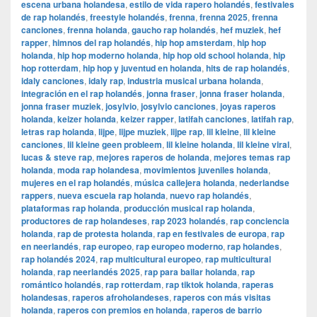
escena urbana holandesa
,
estilo de vida rapero holandés
,
festivales
de rap holandés
,
freestyle holandés
,
frenna
,
frenna 2025
,
frenna
canciones
,
frenna holanda
,
gaucho rap holandés
,
hef muziek
,
hef
rapper
,
himnos del rap holandés
,
hip hop amsterdam
,
hip hop
holanda
,
hip hop moderno holanda
,
hip hop old school holanda
,
hip
hop rotterdam
,
hip hop y juventud en holanda
,
hits de rap holandés
,
idaly canciones
,
idaly rap
,
industria musical urbana holanda
,
integración en el rap holandés
,
jonna fraser
,
jonna fraser holanda
,
jonna fraser muziek
,
josylvio
,
josylvio canciones
,
joyas raperos
holanda
,
keizer holanda
,
keizer rapper
,
latifah canciones
,
latifah rap
,
letras rap holanda
,
lijpe
,
lijpe muziek
,
lijpe rap
,
lil kleine
,
lil kleine
canciones
,
lil kleine geen probleem
,
lil kleine holanda
,
lil kleine viral
,
lucas & steve rap
,
mejores raperos de holanda
,
mejores temas rap
holanda
,
moda rap holandesa
,
movimientos juveniles holanda
,
mujeres en el rap holandés
,
música callejera holanda
,
nederlandse
rappers
,
nueva escuela rap holanda
,
nuevo rap holandés
,
plataformas rap holanda
,
producción musical rap holanda
,
productores de rap holandeses
,
rap 2023 holandés
,
rap conciencia
holanda
,
rap de protesta holanda
,
rap en festivales de europa
,
rap
en neerlandés
,
rap europeo
,
rap europeo moderno
,
rap holandes
,
rap holandés 2024
,
rap multicultural europeo
,
rap multicultural
holanda
,
rap neerlandés 2025
,
rap para bailar holanda
,
rap
romántico holandés
,
rap rotterdam
,
rap tiktok holanda
,
raperas
holandesas
,
raperos afroholandeses
,
raperos con más visitas
holanda
,
raperos con premios en holanda
,
raperos de barrio