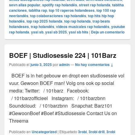
sevn alias popular
,
spotify rap holandés
,
street rap holanda
,
tabitha
canciones
,
tabitha rap
,
top 10 raperos holandeses
,
top 100 rap
neerlandés
,
top colaboraciones rap holandés
,
top hits hip hop
holandés
,
top rap 2025 holanda
,
top rap holanda
,
trap beats
holandeses
,
trap holandés
,
videos musicales rap holandés
,
youtube
rap holanda
,
yssi sb
,
yssi sb 2025
,
yssi sb hits
|
Deja un comentario
BOEF | Studiosessie 224 | 101Barz
Publicado el
junio 3, 2025
por
admin
—
No hay comentarios ↓
BOEF is in het gebouw en dropt een studiosessie vol
vuur. Gewoon BOEF man! Volg ons ook op social
media: Twitter: / 101barz Facebook:
/ 101barzofficieel Instagram: / 101barzbnn
Soundcloud: / 101barzbnn Snapchat: Barz101
#GewoonBoef #Boef #Studiosessie Contact Us on
Threema
Publicado en
Uncategorized
|
Etiquetado
3robi
,
3robi drill
,
3robi