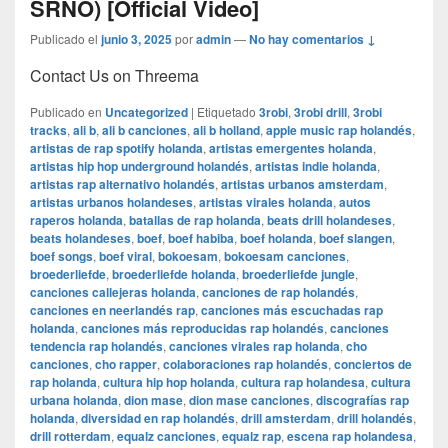
SRNO) [Official Video]
Publicado el
junio 3, 2025
por
admin
—
No hay comentarios ↓
Contact Us on Threema
Publicado en
Uncategorized
|
Etiquetado
3robi
,
3robi drill
,
3robi
tracks
,
ali b
,
ali b canciones
,
ali b holland
,
apple music rap holandés
,
artistas de rap spotify holanda
,
artistas emergentes holanda
,
artistas hip hop underground holandés
,
artistas indie holanda
,
artistas rap alternativo holandés
,
artistas urbanos amsterdam
,
artistas urbanos holandeses
,
artistas virales holanda
,
autos
raperos holanda
,
batallas de rap holanda
,
beats drill holandeses
,
beats holandeses
,
boef
,
boef habiba
,
boef holanda
,
boef slangen
,
boef songs
,
boef viral
,
bokoesam
,
bokoesam canciones
,
broederliefde
,
broederliefde holanda
,
broederliefde jungle
,
canciones callejeras holanda
,
canciones de rap holandés
,
canciones en neerlandés rap
,
canciones más escuchadas rap
holanda
,
canciones más reproducidas rap holandés
,
canciones
tendencia rap holandés
,
canciones virales rap holanda
,
cho
canciones
,
cho rapper
,
colaboraciones rap holandés
,
conciertos de
rap holanda
,
cultura hip hop holanda
,
cultura rap holandesa
,
cultura
urbana holanda
,
dion mase
,
dion mase canciones
,
discografías rap
holanda
,
diversidad en rap holandés
,
drill amsterdam
,
drill holandés
,
drill rotterdam
,
equalz canciones
,
equalz rap
,
escena rap holandesa
,