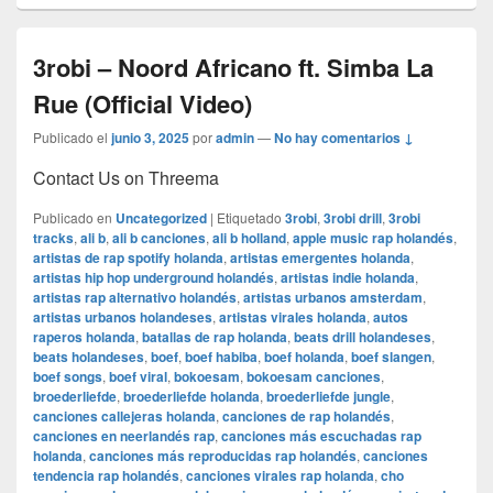
3robi – Noord Africano ft. Simba La
Rue (Official Video)
Publicado el
junio 3, 2025
por
admin
—
No hay comentarios ↓
Contact Us on Threema
Publicado en
Uncategorized
|
Etiquetado
3robi
,
3robi drill
,
3robi
tracks
,
ali b
,
ali b canciones
,
ali b holland
,
apple music rap holandés
,
artistas de rap spotify holanda
,
artistas emergentes holanda
,
artistas hip hop underground holandés
,
artistas indie holanda
,
artistas rap alternativo holandés
,
artistas urbanos amsterdam
,
artistas urbanos holandeses
,
artistas virales holanda
,
autos
raperos holanda
,
batallas de rap holanda
,
beats drill holandeses
,
beats holandeses
,
boef
,
boef habiba
,
boef holanda
,
boef slangen
,
boef songs
,
boef viral
,
bokoesam
,
bokoesam canciones
,
broederliefde
,
broederliefde holanda
,
broederliefde jungle
,
canciones callejeras holanda
,
canciones de rap holandés
,
canciones en neerlandés rap
,
canciones más escuchadas rap
holanda
,
canciones más reproducidas rap holandés
,
canciones
tendencia rap holandés
,
canciones virales rap holanda
,
cho