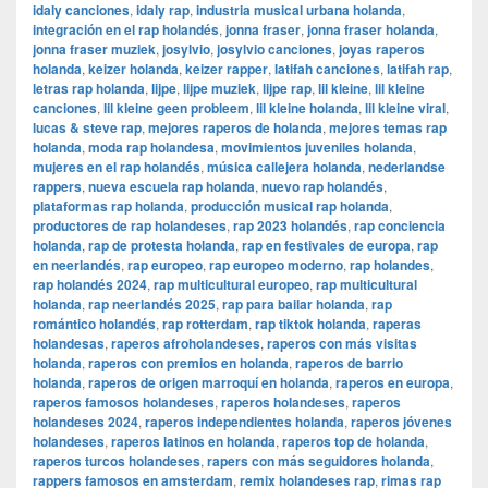
idaly canciones
,
idaly rap
,
industria musical urbana holanda
,
integración en el rap holandés
,
jonna fraser
,
jonna fraser holanda
,
jonna fraser muziek
,
josylvio
,
josylvio canciones
,
joyas raperos
holanda
,
keizer holanda
,
keizer rapper
,
latifah canciones
,
latifah rap
,
letras rap holanda
,
lijpe
,
lijpe muziek
,
lijpe rap
,
lil kleine
,
lil kleine
canciones
,
lil kleine geen probleem
,
lil kleine holanda
,
lil kleine viral
,
lucas & steve rap
,
mejores raperos de holanda
,
mejores temas rap
holanda
,
moda rap holandesa
,
movimientos juveniles holanda
,
mujeres en el rap holandés
,
música callejera holanda
,
nederlandse
rappers
,
nueva escuela rap holanda
,
nuevo rap holandés
,
plataformas rap holanda
,
producción musical rap holanda
,
productores de rap holandeses
,
rap 2023 holandés
,
rap conciencia
holanda
,
rap de protesta holanda
,
rap en festivales de europa
,
rap
en neerlandés
,
rap europeo
,
rap europeo moderno
,
rap holandes
,
rap holandés 2024
,
rap multicultural europeo
,
rap multicultural
holanda
,
rap neerlandés 2025
,
rap para bailar holanda
,
rap
romántico holandés
,
rap rotterdam
,
rap tiktok holanda
,
raperas
holandesas
,
raperos afroholandeses
,
raperos con más visitas
holanda
,
raperos con premios en holanda
,
raperos de barrio
holanda
,
raperos de origen marroquí en holanda
,
raperos en europa
,
raperos famosos holandeses
,
raperos holandeses
,
raperos
holandeses 2024
,
raperos independientes holanda
,
raperos jóvenes
holandeses
,
raperos latinos en holanda
,
raperos top de holanda
,
raperos turcos holandeses
,
rapers con más seguidores holanda
,
rappers famosos en amsterdam
,
remix holandeses rap
,
rimas rap