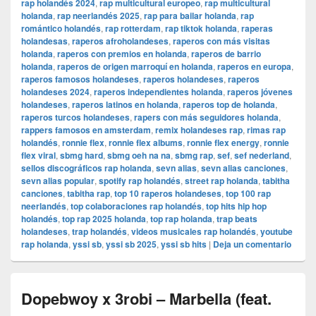
rap holandés 2024
,
rap multicultural europeo
,
rap multicultural
holanda
,
rap neerlandés 2025
,
rap para bailar holanda
,
rap
romántico holandés
,
rap rotterdam
,
rap tiktok holanda
,
raperas
holandesas
,
raperos afroholandeses
,
raperos con más visitas
holanda
,
raperos con premios en holanda
,
raperos de barrio
holanda
,
raperos de origen marroquí en holanda
,
raperos en europa
,
raperos famosos holandeses
,
raperos holandeses
,
raperos
holandeses 2024
,
raperos independientes holanda
,
raperos jóvenes
holandeses
,
raperos latinos en holanda
,
raperos top de holanda
,
raperos turcos holandeses
,
rapers con más seguidores holanda
,
rappers famosos en amsterdam
,
remix holandeses rap
,
rimas rap
holandés
,
ronnie flex
,
ronnie flex albums
,
ronnie flex energy
,
ronnie
flex viral
,
sbmg hard
,
sbmg oeh na na
,
sbmg rap
,
sef
,
sef nederland
,
sellos discográficos rap holanda
,
sevn alias
,
sevn alias canciones
,
sevn alias popular
,
spotify rap holandés
,
street rap holanda
,
tabitha
canciones
,
tabitha rap
,
top 10 raperos holandeses
,
top 100 rap
neerlandés
,
top colaboraciones rap holandés
,
top hits hip hop
holandés
,
top rap 2025 holanda
,
top rap holanda
,
trap beats
holandeses
,
trap holandés
,
videos musicales rap holandés
,
youtube
rap holanda
,
yssi sb
,
yssi sb 2025
,
yssi sb hits
|
Deja un comentario
Dopebwoy x 3robi – Marbella (feat.