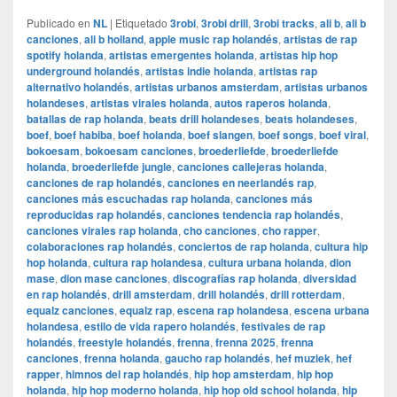
Publicado en
NL
|
Etiquetado
3robi
,
3robi drill
,
3robi tracks
,
ali b
,
ali b
canciones
,
ali b holland
,
apple music rap holandés
,
artistas de rap
spotify holanda
,
artistas emergentes holanda
,
artistas hip hop
underground holandés
,
artistas indie holanda
,
artistas rap
alternativo holandés
,
artistas urbanos amsterdam
,
artistas urbanos
holandeses
,
artistas virales holanda
,
autos raperos holanda
,
batallas de rap holanda
,
beats drill holandeses
,
beats holandeses
,
boef
,
boef habiba
,
boef holanda
,
boef slangen
,
boef songs
,
boef viral
,
bokoesam
,
bokoesam canciones
,
broederliefde
,
broederliefde
holanda
,
broederliefde jungle
,
canciones callejeras holanda
,
canciones de rap holandés
,
canciones en neerlandés rap
,
canciones más escuchadas rap holanda
,
canciones más
reproducidas rap holandés
,
canciones tendencia rap holandés
,
canciones virales rap holanda
,
cho canciones
,
cho rapper
,
colaboraciones rap holandés
,
conciertos de rap holanda
,
cultura hip
hop holanda
,
cultura rap holandesa
,
cultura urbana holanda
,
dion
mase
,
dion mase canciones
,
discografías rap holanda
,
diversidad
en rap holandés
,
drill amsterdam
,
drill holandés
,
drill rotterdam
,
equalz canciones
,
equalz rap
,
escena rap holandesa
,
escena urbana
holandesa
,
estilo de vida rapero holandés
,
festivales de rap
holandés
,
freestyle holandés
,
frenna
,
frenna 2025
,
frenna
canciones
,
frenna holanda
,
gaucho rap holandés
,
hef muziek
,
hef
rapper
,
himnos del rap holandés
,
hip hop amsterdam
,
hip hop
holanda
,
hip hop moderno holanda
,
hip hop old school holanda
,
hip