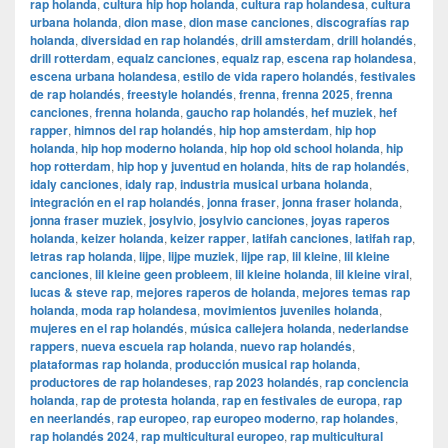
rap holanda
,
cultura hip hop holanda
,
cultura rap holandesa
,
cultura
urbana holanda
,
dion mase
,
dion mase canciones
,
discografías rap
holanda
,
diversidad en rap holandés
,
drill amsterdam
,
drill holandés
,
drill rotterdam
,
equalz canciones
,
equalz rap
,
escena rap holandesa
,
escena urbana holandesa
,
estilo de vida rapero holandés
,
festivales
de rap holandés
,
freestyle holandés
,
frenna
,
frenna 2025
,
frenna
canciones
,
frenna holanda
,
gaucho rap holandés
,
hef muziek
,
hef
rapper
,
himnos del rap holandés
,
hip hop amsterdam
,
hip hop
holanda
,
hip hop moderno holanda
,
hip hop old school holanda
,
hip
hop rotterdam
,
hip hop y juventud en holanda
,
hits de rap holandés
,
idaly canciones
,
idaly rap
,
industria musical urbana holanda
,
integración en el rap holandés
,
jonna fraser
,
jonna fraser holanda
,
jonna fraser muziek
,
josylvio
,
josylvio canciones
,
joyas raperos
holanda
,
keizer holanda
,
keizer rapper
,
latifah canciones
,
latifah rap
,
letras rap holanda
,
lijpe
,
lijpe muziek
,
lijpe rap
,
lil kleine
,
lil kleine
canciones
,
lil kleine geen probleem
,
lil kleine holanda
,
lil kleine viral
,
lucas & steve rap
,
mejores raperos de holanda
,
mejores temas rap
holanda
,
moda rap holandesa
,
movimientos juveniles holanda
,
mujeres en el rap holandés
,
música callejera holanda
,
nederlandse
rappers
,
nueva escuela rap holanda
,
nuevo rap holandés
,
plataformas rap holanda
,
producción musical rap holanda
,
productores de rap holandeses
,
rap 2023 holandés
,
rap conciencia
holanda
,
rap de protesta holanda
,
rap en festivales de europa
,
rap
en neerlandés
,
rap europeo
,
rap europeo moderno
,
rap holandes
,
rap holandés 2024
,
rap multicultural europeo
,
rap multicultural