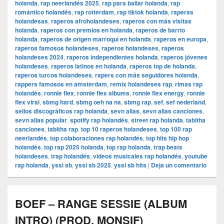
holanda
,
rap neerlandés 2025
,
rap para bailar holanda
,
rap
romántico holandés
,
rap rotterdam
,
rap tiktok holanda
,
raperas
holandesas
,
raperos afroholandeses
,
raperos con más visitas
holanda
,
raperos con premios en holanda
,
raperos de barrio
holanda
,
raperos de origen marroquí en holanda
,
raperos en europa
,
raperos famosos holandeses
,
raperos holandeses
,
raperos
holandeses 2024
,
raperos independientes holanda
,
raperos jóvenes
holandeses
,
raperos latinos en holanda
,
raperos top de holanda
,
raperos turcos holandeses
,
rapers con más seguidores holanda
,
rappers famosos en amsterdam
,
remix holandeses rap
,
rimas rap
holandés
,
ronnie flex
,
ronnie flex albums
,
ronnie flex energy
,
ronnie
flex viral
,
sbmg hard
,
sbmg oeh na na
,
sbmg rap
,
sef
,
sef nederland
,
sellos discográficos rap holanda
,
sevn alias
,
sevn alias canciones
,
sevn alias popular
,
spotify rap holandés
,
street rap holanda
,
tabitha
canciones
,
tabitha rap
,
top 10 raperos holandeses
,
top 100 rap
neerlandés
,
top colaboraciones rap holandés
,
top hits hip hop
holandés
,
top rap 2025 holanda
,
top rap holanda
,
trap beats
holandeses
,
trap holandés
,
videos musicales rap holandés
,
youtube
rap holanda
,
yssi sb
,
yssi sb 2025
,
yssi sb hits
|
Deja un comentario
BOEF – RANGE SESSIE (ALBUM
INTRO) (PROD. MONSIF)