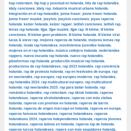
hop rotterdam
,
hip hop y juventud en holanda
,
hits de rap holandés
,
idaly canciones
,
idaly rap
,
industria musical urbana holanda
,
integración en el rap holandés
,
jonna fraser
,
jonna fraser holanda
,
jonna fraser muziek
,
josylvio
,
josylvio canciones
,
joyas raperos
holanda
,
keizer holanda
,
keizer rapper
,
latifah canciones
,
latifah rap
,
letras rap holanda
,
lijpe
,
lijpe muziek
,
lijpe rap
,
lil kleine
,
lil kleine
canciones
,
lil kleine geen probleem
,
lil kleine holanda
,
lil kleine viral
,
lucas & steve rap
,
mejores raperos de holanda
,
mejores temas rap
holanda
,
moda rap holandesa
,
movimientos juveniles holanda
,
mujeres en el rap holandés
,
música callejera holanda
,
nederlandse
rappers
,
nueva escuela rap holanda
,
nuevo rap holandés
,
plataformas rap holanda
,
producción musical rap holanda
,
productores de rap holandeses
,
rap 2023 holandés
,
rap conciencia
holanda
,
rap de protesta holanda
,
rap en festivales de europa
,
rap
en neerlandés
,
rap europeo
,
rap europeo moderno
,
rap holandes
,
rap holandés 2024
,
rap multicultural europeo
,
rap multicultural
holanda
,
rap neerlandés 2025
,
rap para bailar holanda
,
rap
romántico holandés
,
rap rotterdam
,
rap tiktok holanda
,
raperas
holandesas
,
raperos afroholandeses
,
raperos con más visitas
holanda
,
raperos con premios en holanda
,
raperos de barrio
holanda
,
raperos de origen marroquí en holanda
,
raperos en europa
,
raperos famosos holandeses
,
raperos holandeses
,
raperos
holandeses 2024
,
raperos independientes holanda
,
raperos jóvenes
holandeses
,
raperos latinos en holanda
,
raperos top de holanda
,
raperos turcos holandeses
,
rapers con más seguidores holanda
,