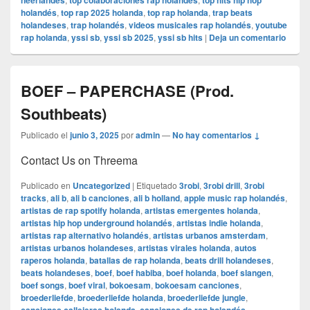
neerlandés
top colaboraciones rap holandés
top hits hip hop
holandés
,
top rap 2025 holanda
,
top rap holanda
,
trap beats
holandeses
,
trap holandés
,
videos musicales rap holandés
,
youtube
rap holanda
,
yssi sb
,
yssi sb 2025
,
yssi sb hits
|
Deja un comentario
BOEF – PAPERCHASE (Prod.
Southbeats)
Publicado el
junio 3, 2025
por
admin
—
No hay comentarios ↓
Contact Us on Threema
Publicado en
Uncategorized
|
Etiquetado
3robi
,
3robi drill
,
3robi
tracks
,
ali b
,
ali b canciones
,
ali b holland
,
apple music rap holandés
,
artistas de rap spotify holanda
,
artistas emergentes holanda
,
artistas hip hop underground holandés
,
artistas indie holanda
,
artistas rap alternativo holandés
,
artistas urbanos amsterdam
,
artistas urbanos holandeses
,
artistas virales holanda
,
autos
raperos holanda
,
batallas de rap holanda
,
beats drill holandeses
,
beats holandeses
,
boef
,
boef habiba
,
boef holanda
,
boef slangen
,
boef songs
,
boef viral
,
bokoesam
,
bokoesam canciones
,
broederliefde
,
broederliefde holanda
,
broederliefde jungle
,
,
,