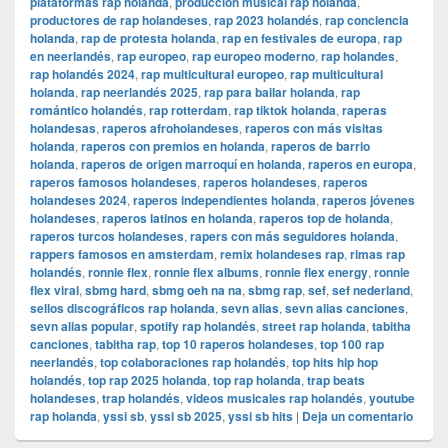
plataformas rap holanda
,
producción musical rap holanda
,
productores de rap holandeses
,
rap 2023 holandés
,
rap conciencia
holanda
,
rap de protesta holanda
,
rap en festivales de europa
,
rap
en neerlandés
,
rap europeo
,
rap europeo moderno
,
rap holandes
,
rap holandés 2024
,
rap multicultural europeo
,
rap multicultural
holanda
,
rap neerlandés 2025
,
rap para bailar holanda
,
rap
romántico holandés
,
rap rotterdam
,
rap tiktok holanda
,
raperas
holandesas
,
raperos afroholandeses
,
raperos con más visitas
holanda
,
raperos con premios en holanda
,
raperos de barrio
holanda
,
raperos de origen marroquí en holanda
,
raperos en europa
,
raperos famosos holandeses
,
raperos holandeses
,
raperos
holandeses 2024
,
raperos independientes holanda
,
raperos jóvenes
holandeses
,
raperos latinos en holanda
,
raperos top de holanda
,
raperos turcos holandeses
,
rapers con más seguidores holanda
,
rappers famosos en amsterdam
,
remix holandeses rap
,
rimas rap
holandés
,
ronnie flex
,
ronnie flex albums
,
ronnie flex energy
,
ronnie
flex viral
,
sbmg hard
,
sbmg oeh na na
,
sbmg rap
,
sef
,
sef nederland
,
sellos discográficos rap holanda
,
sevn alias
,
sevn alias canciones
,
sevn alias popular
,
spotify rap holandés
,
street rap holanda
,
tabitha
canciones
,
tabitha rap
,
top 10 raperos holandeses
,
top 100 rap
neerlandés
,
top colaboraciones rap holandés
,
top hits hip hop
holandés
,
top rap 2025 holanda
,
top rap holanda
,
trap beats
holandeses
,
trap holandés
,
videos musicales rap holandés
,
youtube
rap holanda
,
yssi sb
,
yssi sb 2025
,
yssi sb hits
|
Deja un comentario