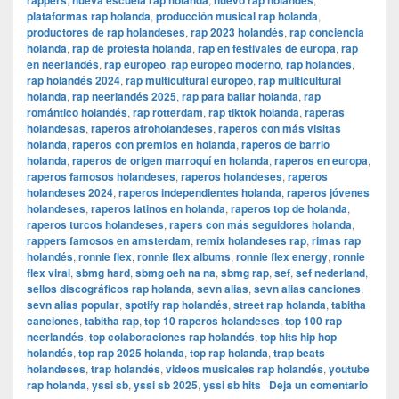
rappers
nueva escuela rap holanda
nuevo rap holandés
plataformas rap holanda
,
producción musical rap holanda
,
productores de rap holandeses
,
rap 2023 holandés
,
rap conciencia
holanda
,
rap de protesta holanda
,
rap en festivales de europa
,
rap
en neerlandés
,
rap europeo
,
rap europeo moderno
,
rap holandes
,
rap holandés 2024
,
rap multicultural europeo
,
rap multicultural
holanda
,
rap neerlandés 2025
,
rap para bailar holanda
,
rap
romántico holandés
,
rap rotterdam
,
rap tiktok holanda
,
raperas
holandesas
,
raperos afroholandeses
,
raperos con más visitas
holanda
,
raperos con premios en holanda
,
raperos de barrio
holanda
,
raperos de origen marroquí en holanda
,
raperos en europa
,
raperos famosos holandeses
,
raperos holandeses
,
raperos
holandeses 2024
,
raperos independientes holanda
,
raperos jóvenes
holandeses
,
raperos latinos en holanda
,
raperos top de holanda
,
raperos turcos holandeses
,
rapers con más seguidores holanda
,
rappers famosos en amsterdam
,
remix holandeses rap
,
rimas rap
holandés
,
ronnie flex
,
ronnie flex albums
,
ronnie flex energy
,
ronnie
flex viral
,
sbmg hard
,
sbmg oeh na na
,
sbmg rap
,
sef
,
sef nederland
,
sellos discográficos rap holanda
,
sevn alias
,
sevn alias canciones
,
sevn alias popular
,
spotify rap holandés
,
street rap holanda
,
tabitha
canciones
,
tabitha rap
,
top 10 raperos holandeses
,
top 100 rap
neerlandés
,
top colaboraciones rap holandés
,
top hits hip hop
holandés
,
top rap 2025 holanda
,
top rap holanda
,
trap beats
holandeses
,
trap holandés
,
videos musicales rap holandés
,
youtube
rap holanda
,
yssi sb
,
yssi sb 2025
,
yssi sb hits
|
Deja un comentario