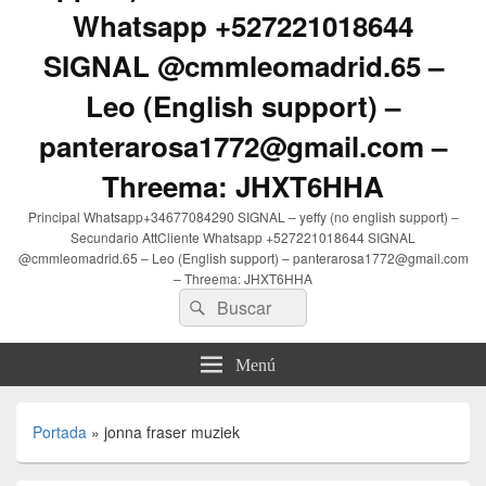
Whatsapp +527221018644
SIGNAL @cmmleomadrid.65 –
Leo (English support) –
panterarosa1772@gmail.com –
Threema: JHXT6HHA
Principal Whatsapp+34677084290 SIGNAL – yeffy (no english support) –
Secundario AttCliente Whatsapp +527221018644 SIGNAL
@cmmleomadrid.65 – Leo (English support) – panterarosa1772@gmail.com
– Threema: JHXT6HHA
Buscar
Buscar
por:
Menú
Portada
»
jonna fraser muziek