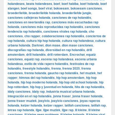
holandeses
,
beats holandeses
,
boef
,
boef habiba
,
boef holanda
,
boef
slangen
,
boef songs
,
boef viral
,
bokoesam
,
bokoesam canciones
,
broederliefde
,
broederliefde holanda
,
broederliefde jungle
,
canciones callejeras holanda
,
canciones de rap holandés
,
canciones en neerlandés rap
,
canciones más escuchadas rap
holanda
,
canciones más reproducidas rap holandés
,
canciones
tendencia rap holandés
,
canciones virales rap holanda
,
cho
canciones
,
cho rapper
,
colaboraciones rap holandés
,
conciertos de
rap holanda
,
cultura hip hop holanda
,
cultura rap holandesa
,
cultura
urbana holanda
,
Darknet
,
dion mase
,
dion mase canciones
,
discografías rap holanda
,
diversidad en rap holandés
,
drill
amsterdam
,
drill holandés
,
drill rotterdam
,
Encrochat
,
equalz
canciones
,
equalz rap
,
escena rap holandesa
,
escena urbana
holandesa
,
estilo de vida rapero holandés
,
festivales de rap
holandés
,
freestyle holandés
,
frenna
,
frenna 2025
,
frenna
canciones
,
frenna holanda
,
gaucho rap holandés
,
hef muziek
,
hef
rapper
,
himnos del rap holandés
,
hip hop amsterdam
,
hip hop
holanda
,
hip hop moderno holanda
,
hip hop old school holanda
,
hip
hop rotterdam
,
hip hop y juventud en holanda
,
hits de rap holandés
,
idaly canciones
,
idaly rap
,
industria musical urbana holanda
,
integración en el rap holandés
,
jonna fraser
,
jonna fraser holanda
,
jonna fraser muziek
,
josylvio
,
josylvio canciones
,
joyas raperos
holanda
,
keizer holanda
,
keizer rapper
,
latifah canciones
,
latifah rap
,
letras rap holanda
,
lijpe
,
lijpe muziek
,
lijpe rap
,
lil kleine
,
lil kleine
canciones
,
lil kleine geen probleem
,
lil kleine holanda
,
lil kleine viral
,