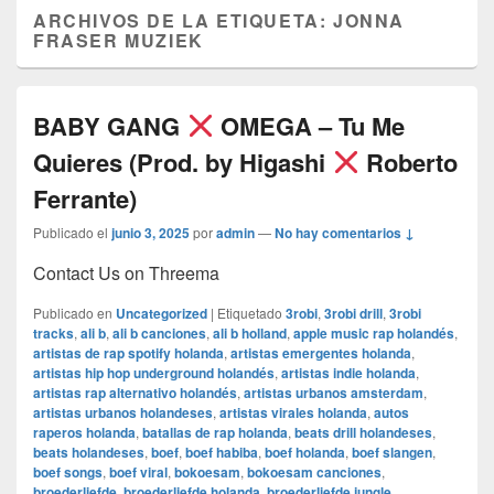
ARCHIVOS DE LA ETIQUETA:
JONNA
FRASER MUZIEK
BABY GANG
OMEGA – Tu Me
Quieres (Prod. by Higashi
Roberto
Ferrante)
Publicado el
junio 3, 2025
por
admin
—
No hay comentarios ↓
Contact Us on Threema
Publicado en
Uncategorized
|
Etiquetado
3robi
,
3robi drill
,
3robi
tracks
,
ali b
,
ali b canciones
,
ali b holland
,
apple music rap holandés
,
artistas de rap spotify holanda
,
artistas emergentes holanda
,
artistas hip hop underground holandés
,
artistas indie holanda
,
artistas rap alternativo holandés
,
artistas urbanos amsterdam
,
artistas urbanos holandeses
,
artistas virales holanda
,
autos
raperos holanda
,
batallas de rap holanda
,
beats drill holandeses
,
beats holandeses
,
boef
,
boef habiba
,
boef holanda
,
boef slangen
,
boef songs
,
boef viral
,
bokoesam
,
bokoesam canciones
,
broederliefde
,
broederliefde holanda
,
broederliefde jungle
,