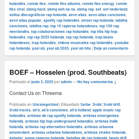
holandés
,
ronnie flex
,
ronnie flex albums
,
ronnie flex energy
,
ronnie
flex viral
,
sbmg hard
,
sbmg oeh na na
,
sbmg rap
,
sef
,
sef nederland
,
sellos discográficos rap holanda
,
sevn alias
,
sevn alias canciones
,
sevn alias popular
,
spotify rap holandés
,
street rap holanda
,
tabitha
canciones
,
tabitha rap
,
top 10 raperos holandeses
,
top 100 rap
neerlandés
,
top colaboraciones rap holandés
,
top hits hip hop
holandés
,
top rap 2025 holanda
,
top rap holanda
,
trap beats
holandeses
,
trap holandés
,
videos musicales rap holandés
,
youtube
rap holanda
,
yssi sb
,
yssi sb 2025
,
yssi sb hits
|
Deja un comentario
BOEF – Hosselen (prod. Southbeats)
Publicado el
junio 3, 2025
por
admin
—
No hay comentarios ↓
Contact Us on Threema
Publicado en
Uncategorized
|
Etiquetado
3arbe
,
3robi
,
3robi drill
,
3robi tracks
,
ali b
,
ali b canciones
,
ali b holland
,
apple music rap
holandés
,
artistas de rap spotify holanda
,
artistas emergentes
holanda
,
artistas hip hop underground holandés
,
artistas indie
holanda
,
artistas rap alternativo holandés
,
artistas urbanos
amsterdam
,
artistas urbanos holandeses
,
artistas virales holanda
,
ashafar
,
autos raperos holanda
,
batallas de rap holanda
,
beats drill