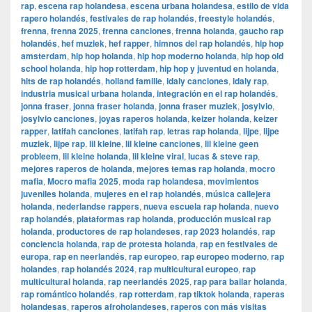
rap
,
escena rap holandesa
,
escena urbana holandesa
,
estilo de vida
rapero holandés
,
festivales de rap holandés
,
freestyle holandés
,
frenna
,
frenna 2025
,
frenna canciones
,
frenna holanda
,
gaucho rap
holandés
,
hef muziek
,
hef rapper
,
himnos del rap holandés
,
hip hop
amsterdam
,
hip hop holanda
,
hip hop moderno holanda
,
hip hop old
school holanda
,
hip hop rotterdam
,
hip hop y juventud en holanda
,
hits de rap holandés
,
holland familie
,
idaly canciones
,
idaly rap
,
industria musical urbana holanda
,
integración en el rap holandés
,
jonna fraser
,
jonna fraser holanda
,
jonna fraser muziek
,
josylvio
,
josylvio canciones
,
joyas raperos holanda
,
keizer holanda
,
keizer
rapper
,
latifah canciones
,
latifah rap
,
letras rap holanda
,
lijpe
,
lijpe
muziek
,
lijpe rap
,
lil kleine
,
lil kleine canciones
,
lil kleine geen
probleem
,
lil kleine holanda
,
lil kleine viral
,
lucas & steve rap
,
mejores raperos de holanda
,
mejores temas rap holanda
,
mocro
mafia
,
Mocro mafia 2025
,
moda rap holandesa
,
movimientos
juveniles holanda
,
mujeres en el rap holandés
,
música callejera
holanda
,
nederlandse rappers
,
nueva escuela rap holanda
,
nuevo
rap holandés
,
plataformas rap holanda
,
producción musical rap
holanda
,
productores de rap holandeses
,
rap 2023 holandés
,
rap
conciencia holanda
,
rap de protesta holanda
,
rap en festivales de
europa
,
rap en neerlandés
,
rap europeo
,
rap europeo moderno
,
rap
holandes
,
rap holandés 2024
,
rap multicultural europeo
,
rap
multicultural holanda
,
rap neerlandés 2025
,
rap para bailar holanda
,
rap romántico holandés
,
rap rotterdam
,
rap tiktok holanda
,
raperas
holandesas
,
raperos afroholandeses
,
raperos con más visitas