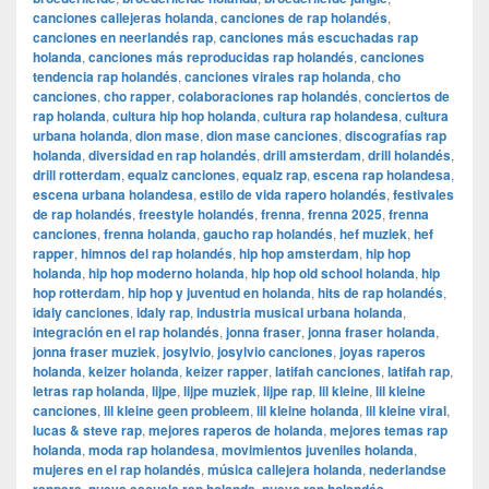
canciones callejeras holanda
,
canciones de rap holandés
,
canciones en neerlandés rap
,
canciones más escuchadas rap
holanda
,
canciones más reproducidas rap holandés
,
canciones
tendencia rap holandés
,
canciones virales rap holanda
,
cho
canciones
,
cho rapper
,
colaboraciones rap holandés
,
conciertos de
rap holanda
,
cultura hip hop holanda
,
cultura rap holandesa
,
cultura
urbana holanda
,
dion mase
,
dion mase canciones
,
discografías rap
holanda
,
diversidad en rap holandés
,
drill amsterdam
,
drill holandés
,
drill rotterdam
,
equalz canciones
,
equalz rap
,
escena rap holandesa
,
escena urbana holandesa
,
estilo de vida rapero holandés
,
festivales
de rap holandés
,
freestyle holandés
,
frenna
,
frenna 2025
,
frenna
canciones
,
frenna holanda
,
gaucho rap holandés
,
hef muziek
,
hef
rapper
,
himnos del rap holandés
,
hip hop amsterdam
,
hip hop
holanda
,
hip hop moderno holanda
,
hip hop old school holanda
,
hip
hop rotterdam
,
hip hop y juventud en holanda
,
hits de rap holandés
,
idaly canciones
,
idaly rap
,
industria musical urbana holanda
,
integración en el rap holandés
,
jonna fraser
,
jonna fraser holanda
,
jonna fraser muziek
,
josylvio
,
josylvio canciones
,
joyas raperos
holanda
,
keizer holanda
,
keizer rapper
,
latifah canciones
,
latifah rap
,
letras rap holanda
,
lijpe
,
lijpe muziek
,
lijpe rap
,
lil kleine
,
lil kleine
canciones
,
lil kleine geen probleem
,
lil kleine holanda
,
lil kleine viral
,
lucas & steve rap
,
mejores raperos de holanda
,
mejores temas rap
holanda
,
moda rap holandesa
,
movimientos juveniles holanda
,
mujeres en el rap holandés
,
música callejera holanda
,
nederlandse
,
,
,