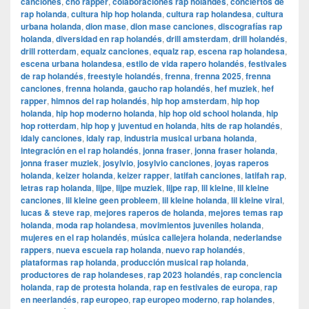
canciones
,
cho rapper
,
colaboraciones rap holandés
,
conciertos de
rap holanda
,
cultura hip hop holanda
,
cultura rap holandesa
,
cultura
urbana holanda
,
dion mase
,
dion mase canciones
,
discografías rap
holanda
,
diversidad en rap holandés
,
drill amsterdam
,
drill holandés
,
drill rotterdam
,
equalz canciones
,
equalz rap
,
escena rap holandesa
,
escena urbana holandesa
,
estilo de vida rapero holandés
,
festivales
de rap holandés
,
freestyle holandés
,
frenna
,
frenna 2025
,
frenna
canciones
,
frenna holanda
,
gaucho rap holandés
,
hef muziek
,
hef
rapper
,
himnos del rap holandés
,
hip hop amsterdam
,
hip hop
holanda
,
hip hop moderno holanda
,
hip hop old school holanda
,
hip
hop rotterdam
,
hip hop y juventud en holanda
,
hits de rap holandés
,
idaly canciones
,
idaly rap
,
industria musical urbana holanda
,
integración en el rap holandés
,
jonna fraser
,
jonna fraser holanda
,
jonna fraser muziek
,
josylvio
,
josylvio canciones
,
joyas raperos
holanda
,
keizer holanda
,
keizer rapper
,
latifah canciones
,
latifah rap
,
letras rap holanda
,
lijpe
,
lijpe muziek
,
lijpe rap
,
lil kleine
,
lil kleine
canciones
,
lil kleine geen probleem
,
lil kleine holanda
,
lil kleine viral
,
lucas & steve rap
,
mejores raperos de holanda
,
mejores temas rap
holanda
,
moda rap holandesa
,
movimientos juveniles holanda
,
mujeres en el rap holandés
,
música callejera holanda
,
nederlandse
rappers
,
nueva escuela rap holanda
,
nuevo rap holandés
,
plataformas rap holanda
,
producción musical rap holanda
,
productores de rap holandeses
,
rap 2023 holandés
,
rap conciencia
holanda
,
rap de protesta holanda
,
rap en festivales de europa
,
rap
en neerlandés
,
rap europeo
,
rap europeo moderno
,
rap holandes
,