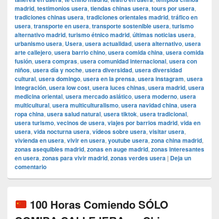
madrid
,
testimonios usera
,
tiendas chinas usera
,
tours por usera
,
tradiciones chinas usera
,
tradiciones orientales madrid
,
tráfico en
usera
,
transporte en usera
,
transporte sostenible usera
,
turismo
alternativo madrid
,
turismo étnico madrid
,
últimas noticias usera
,
urbanismo usera
,
Usera
,
usera actualidad
,
usera alternativo
,
usera
arte callejero
,
usera barrio chino
,
usera comida china
,
usera comida
fusión
,
usera compras
,
usera comunidad internacional
,
usera con
niños
,
usera día y noche
,
usera diversidad
,
usera diversidad
cultural
,
usera domingo
,
usera en la prensa
,
usera instagram
,
usera
integración
,
usera low cost
,
usera luces chinas
,
usera madrid
,
usera
medicina oriental
,
usera mercado asiático
,
usera moderno
,
usera
multicultural
,
usera multiculturalismo
,
usera navidad china
,
usera
ropa china
,
usera salud natural
,
usera tiktok
,
usera tradicional
,
usera turismo
,
vecinos de usera
,
viajes por barrios madrid
,
vida en
usera
,
vida nocturna usera
,
vídeos sobre usera
,
visitar usera
,
vivienda en usera
,
vivir en usera
,
youtube usera
,
zona china madrid
,
zonas asequibles madrid
,
zonas en auge madrid
,
zonas interesantes
en usera
,
zonas para vivir madrid
,
zonas verdes usera
|
Deja un
comentario
100 Horas Comiendo SÓLO