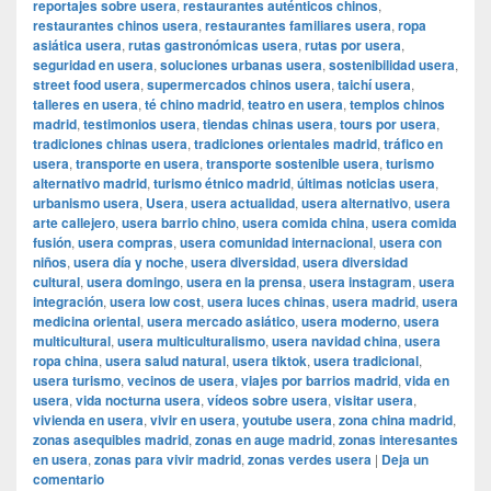
reportajes sobre usera
,
restaurantes auténticos chinos
,
restaurantes chinos usera
,
restaurantes familiares usera
,
ropa
asiática usera
,
rutas gastronómicas usera
,
rutas por usera
,
seguridad en usera
,
soluciones urbanas usera
,
sostenibilidad usera
,
street food usera
,
supermercados chinos usera
,
taichí usera
,
talleres en usera
,
té chino madrid
,
teatro en usera
,
templos chinos
madrid
,
testimonios usera
,
tiendas chinas usera
,
tours por usera
,
tradiciones chinas usera
,
tradiciones orientales madrid
,
tráfico en
usera
,
transporte en usera
,
transporte sostenible usera
,
turismo
alternativo madrid
,
turismo étnico madrid
,
últimas noticias usera
,
urbanismo usera
,
Usera
,
usera actualidad
,
usera alternativo
,
usera
arte callejero
,
usera barrio chino
,
usera comida china
,
usera comida
fusión
,
usera compras
,
usera comunidad internacional
,
usera con
niños
,
usera día y noche
,
usera diversidad
,
usera diversidad
cultural
,
usera domingo
,
usera en la prensa
,
usera instagram
,
usera
integración
,
usera low cost
,
usera luces chinas
,
usera madrid
,
usera
medicina oriental
,
usera mercado asiático
,
usera moderno
,
usera
multicultural
,
usera multiculturalismo
,
usera navidad china
,
usera
ropa china
,
usera salud natural
,
usera tiktok
,
usera tradicional
,
usera turismo
,
vecinos de usera
,
viajes por barrios madrid
,
vida en
usera
,
vida nocturna usera
,
vídeos sobre usera
,
visitar usera
,
vivienda en usera
,
vivir en usera
,
youtube usera
,
zona china madrid
,
zonas asequibles madrid
,
zonas en auge madrid
,
zonas interesantes
en usera
,
zonas para vivir madrid
,
zonas verdes usera
|
Deja un
comentario