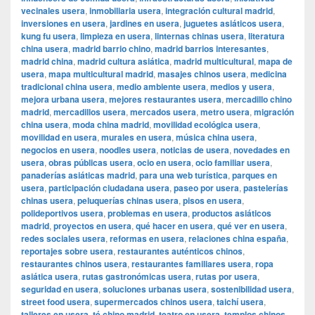
vecinales usera
,
inmobiliaria usera
,
integración cultural madrid
,
inversiones en usera
,
jardines en usera
,
juguetes asiáticos usera
,
kung fu usera
,
limpieza en usera
,
linternas chinas usera
,
literatura
china usera
,
madrid barrio chino
,
madrid barrios interesantes
,
madrid china
,
madrid cultura asiática
,
madrid multicultural
,
mapa de
usera
,
mapa multicultural madrid
,
masajes chinos usera
,
medicina
tradicional china usera
,
medio ambiente usera
,
medios y usera
,
mejora urbana usera
,
mejores restaurantes usera
,
mercadillo chino
madrid
,
mercadillos usera
,
mercados usera
,
metro usera
,
migración
china usera
,
moda china madrid
,
movilidad ecológica usera
,
movilidad en usera
,
murales en usera
,
música china usera
,
negocios en usera
,
noodles usera
,
noticias de usera
,
novedades en
usera
,
obras públicas usera
,
ocio en usera
,
ocio familiar usera
,
panaderías asiáticas madrid
,
para una web turística
,
parques en
usera
,
participación ciudadana usera
,
paseo por usera
,
pastelerías
chinas usera
,
peluquerías chinas usera
,
pisos en usera
,
polideportivos usera
,
problemas en usera
,
productos asiáticos
madrid
,
proyectos en usera
,
qué hacer en usera
,
qué ver en usera
,
redes sociales usera
,
reformas en usera
,
relaciones china españa
,
reportajes sobre usera
,
restaurantes auténticos chinos
,
restaurantes chinos usera
,
restaurantes familiares usera
,
ropa
asiática usera
,
rutas gastronómicas usera
,
rutas por usera
,
seguridad en usera
,
soluciones urbanas usera
,
sostenibilidad usera
,
street food usera
,
supermercados chinos usera
,
taichí usera
,
talleres en usera
,
té chino madrid
,
teatro en usera
,
templos chinos