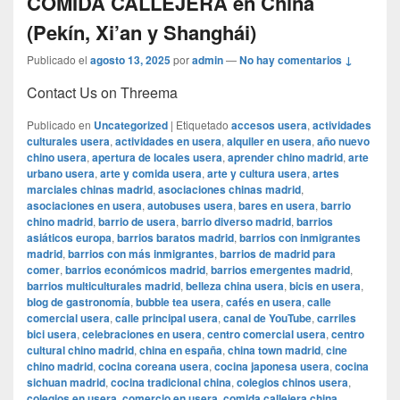
COMIDA CALLEJERA en China
(Pekín, Xi’an y Shanghái)
Publicado el
agosto 13, 2025
por
admin
—
No hay comentarios ↓
Contact Us on Threema
Publicado en
Uncategorized
|
Etiquetado
accesos usera
,
actividades
culturales usera
,
actividades en usera
,
alquiler en usera
,
año nuevo
chino usera
,
apertura de locales usera
,
aprender chino madrid
,
arte
urbano usera
,
arte y comida usera
,
arte y cultura usera
,
artes
marciales chinas madrid
,
asociaciones chinas madrid
,
asociaciones en usera
,
autobuses usera
,
bares en usera
,
barrio
chino madrid
,
barrio de usera
,
barrio diverso madrid
,
barrios
asiáticos europa
,
barrios baratos madrid
,
barrios con inmigrantes
madrid
,
barrios con más inmigrantes
,
barrios de madrid para
comer
,
barrios económicos madrid
,
barrios emergentes madrid
,
barrios multiculturales madrid
,
belleza china usera
,
bicis en usera
,
blog de gastronomía
,
bubble tea usera
,
cafés en usera
,
calle
comercial usera
,
calle principal usera
,
canal de YouTube
,
carriles
bici usera
,
celebraciones en usera
,
centro comercial usera
,
centro
cultural chino madrid
,
china en españa
,
china town madrid
,
cine
chino madrid
,
cocina coreana usera
,
cocina japonesa usera
,
cocina
sichuan madrid
,
cocina tradicional china
,
colegios chinos usera
,
colegios en usera
,
comercio en usera
,
comida callejera china
,