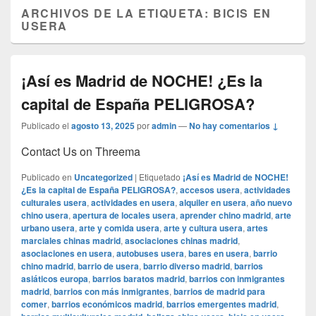
ARCHIVOS DE LA ETIQUETA:
BICIS EN
USERA
¡Así es Madrid de NOCHE! ¿Es la
capital de España PELIGROSA?
Publicado el
agosto 13, 2025
por
admin
—
No hay comentarios ↓
Contact Us on Threema
Publicado en
Uncategorized
|
Etiquetado
¡Así es Madrid de NOCHE!
¿Es la capital de España PELIGROSA?
,
accesos usera
,
actividades
culturales usera
,
actividades en usera
,
alquiler en usera
,
año nuevo
chino usera
,
apertura de locales usera
,
aprender chino madrid
,
arte
urbano usera
,
arte y comida usera
,
arte y cultura usera
,
artes
marciales chinas madrid
,
asociaciones chinas madrid
,
asociaciones en usera
,
autobuses usera
,
bares en usera
,
barrio
chino madrid
,
barrio de usera
,
barrio diverso madrid
,
barrios
asiáticos europa
,
barrios baratos madrid
,
barrios con inmigrantes
madrid
,
barrios con más inmigrantes
,
barrios de madrid para
comer
,
barrios económicos madrid
,
barrios emergentes madrid
,