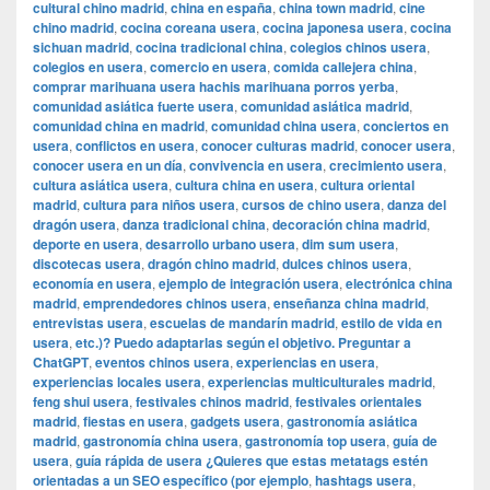
cultural chino madrid
,
china en españa
,
china town madrid
,
cine
chino madrid
,
cocina coreana usera
,
cocina japonesa usera
,
cocina
sichuan madrid
,
cocina tradicional china
,
colegios chinos usera
,
colegios en usera
,
comercio en usera
,
comida callejera china
,
comprar marihuana usera hachis marihuana porros yerba
,
comunidad asiática fuerte usera
,
comunidad asiática madrid
,
comunidad china en madrid
,
comunidad china usera
,
conciertos en
usera
,
conflictos en usera
,
conocer culturas madrid
,
conocer usera
,
conocer usera en un día
,
convivencia en usera
,
crecimiento usera
,
cultura asiática usera
,
cultura china en usera
,
cultura oriental
madrid
,
cultura para niños usera
,
cursos de chino usera
,
danza del
dragón usera
,
danza tradicional china
,
decoración china madrid
,
deporte en usera
,
desarrollo urbano usera
,
dim sum usera
,
discotecas usera
,
dragón chino madrid
,
dulces chinos usera
,
economía en usera
,
ejemplo de integración usera
,
electrónica china
madrid
,
emprendedores chinos usera
,
enseñanza china madrid
,
entrevistas usera
,
escuelas de mandarín madrid
,
estilo de vida en
usera
,
etc.)? Puedo adaptarlas según el objetivo. Preguntar a
ChatGPT
,
eventos chinos usera
,
experiencias en usera
,
experiencias locales usera
,
experiencias multiculturales madrid
,
feng shui usera
,
festivales chinos madrid
,
festivales orientales
madrid
,
fiestas en usera
,
gadgets usera
,
gastronomía asiática
madrid
,
gastronomía china usera
,
gastronomía top usera
,
guía de
usera
,
guía rápida de usera ¿Quieres que estas metatags estén
orientadas a un SEO específico (por ejemplo
,
hashtags usera
,