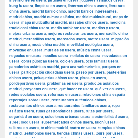
inversiones en usera
jardines en usera
juguetes asiáticos usera
kung fu usera
,
limpieza en usera
,
linternas chinas usera
,
literatura
china usera
,
madrid barrio chino
,
madrid barrios interesantes
,
madrid china
,
madrid cultura asiática
,
madrid multicultural
,
mapa de
usera
,
mapa multicultural madrid
,
masajes chinos usera
,
medicina
tradicional china usera
,
medio ambiente usera
,
medios y usera
,
mejora urbana usera
,
mejores restaurantes usera
,
mercadillo chino
madrid
,
mercadillos usera
,
mercados usera
,
metro usera
,
migración
china usera
,
moda china madrid
,
movilidad ecológica usera
,
movilidad en usera
,
murales en usera
,
música china usera
,
negocios en usera
,
noodles usera
,
noticias de usera
,
novedades en
usera
,
obras públicas usera
,
ocio en usera
,
ocio familiar usera
,
panaderías asiáticas madrid
,
para una web turística
,
parques en
usera
,
participación ciudadana usera
,
paseo por usera
,
pastelerías
chinas usera
,
peluquerías chinas usera
,
pisos en usera
,
polideportivos usera
,
problemas en usera
,
productos asiáticos
madrid
,
proyectos en usera
,
qué hacer en usera
,
qué ver en usera
,
redes sociales usera
,
reformas en usera
,
relaciones china españa
,
reportajes sobre usera
,
restaurantes auténticos chinos
,
restaurantes chinos usera
,
restaurantes familiares usera
,
ropa
asiática usera
,
rutas gastronómicas usera
,
rutas por usera
,
seguridad en usera
,
soluciones urbanas usera
,
sostenibilidad usera
,
street food usera
,
supermercados chinos usera
,
taichí usera
,
talleres en usera
,
té chino madrid
,
teatro en usera
,
templos chinos
madrid
,
testimonios usera
,
tiendas chinas usera
,
tours por usera
,