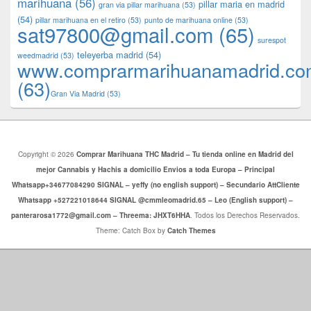
marihuana
(56)
pillar maria en madrid
gran via pillar marihuana
(53)
(54)
pillar marihuana en el retiro
(53)
punto de marihuana online
(53)
sat97800@gmail.com
(65)
surespot
teleyerba madrid
(54)
weedmadrid
(53)
www.comprarmarihuanamadrid.c
(63)
​​Gran Via Madrid
(53)
Copyright © 2026
Comprar Marihuana THC Madrid – Tu tienda online en Madrid del
mejor Cannabis y Hachis a domicilio Envios a toda Europa – Principal
Whatsapp+34677084290 SIGNAL – yeffy (no english support) – Secundario AttCliente
Whatsapp +527221018644 SIGNAL @cmmleomadrid.65 – Leo (English support) –
panterarosa1772@gmail.com – Threema: JHXT6HHA
. Todos los Derechos Reservados.
Theme: Catch Box by
Catch Themes