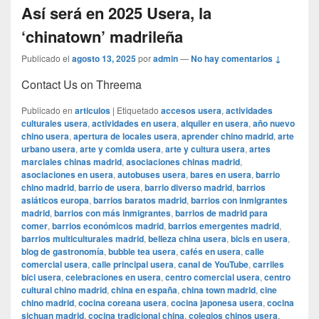
Así será en 2025 Usera, la
‘chinatown’ madrileña
Publicado el
agosto 13, 2025
por
admin
—
No hay comentarios ↓
Contact Us on Threema
Publicado en
articulos
|
Etiquetado
accesos usera
,
actividades
culturales usera
,
actividades en usera
,
alquiler en usera
,
año nuevo
chino usera
,
apertura de locales usera
,
aprender chino madrid
,
arte
urbano usera
,
arte y comida usera
,
arte y cultura usera
,
artes
marciales chinas madrid
,
asociaciones chinas madrid
,
asociaciones en usera
,
autobuses usera
,
bares en usera
,
barrio
chino madrid
,
barrio de usera
,
barrio diverso madrid
,
barrios
asiáticos europa
,
barrios baratos madrid
,
barrios con inmigrantes
madrid
,
barrios con más inmigrantes
,
barrios de madrid para
comer
,
barrios económicos madrid
,
barrios emergentes madrid
,
barrios multiculturales madrid
,
belleza china usera
,
bicis en usera
,
blog de gastronomía
,
bubble tea usera
,
cafés en usera
,
calle
comercial usera
,
calle principal usera
,
canal de YouTube
,
carriles
bici usera
,
celebraciones en usera
,
centro comercial usera
,
centro
cultural chino madrid
,
china en españa
,
china town madrid
,
cine
chino madrid
,
cocina coreana usera
,
cocina japonesa usera
,
cocina
sichuan madrid
,
cocina tradicional china
,
colegios chinos usera
,