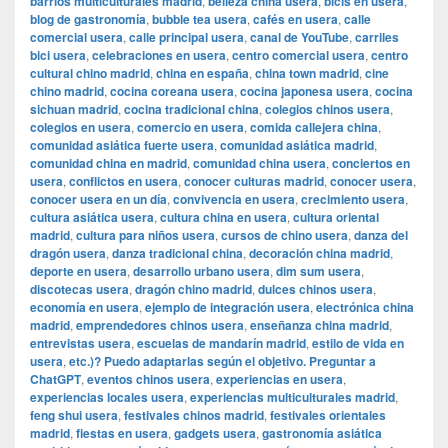
barrios multiculturales madrid
,
belleza china usera
,
bicis en usera
,
blog de gastronomía
,
bubble tea usera
,
cafés en usera
,
calle
comercial usera
,
calle principal usera
,
canal de YouTube
,
carriles
bici usera
,
celebraciones en usera
,
centro comercial usera
,
centro
cultural chino madrid
,
china en españa
,
china town madrid
,
cine
chino madrid
,
cocina coreana usera
,
cocina japonesa usera
,
cocina
sichuan madrid
,
cocina tradicional china
,
colegios chinos usera
,
colegios en usera
,
comercio en usera
,
comida callejera china
,
comunidad asiática fuerte usera
,
comunidad asiática madrid
,
comunidad china en madrid
,
comunidad china usera
,
conciertos en
usera
,
conflictos en usera
,
conocer culturas madrid
,
conocer usera
,
conocer usera en un día
,
convivencia en usera
,
crecimiento usera
,
cultura asiática usera
,
cultura china en usera
,
cultura oriental
madrid
,
cultura para niños usera
,
cursos de chino usera
,
danza del
dragón usera
,
danza tradicional china
,
decoración china madrid
,
deporte en usera
,
desarrollo urbano usera
,
dim sum usera
,
discotecas usera
,
dragón chino madrid
,
dulces chinos usera
,
economía en usera
,
ejemplo de integración usera
,
electrónica china
madrid
,
emprendedores chinos usera
,
enseñanza china madrid
,
entrevistas usera
,
escuelas de mandarín madrid
,
estilo de vida en
usera
,
etc.)? Puedo adaptarlas según el objetivo. Preguntar a
ChatGPT
,
eventos chinos usera
,
experiencias en usera
,
experiencias locales usera
,
experiencias multiculturales madrid
,
feng shui usera
,
festivales chinos madrid
,
festivales orientales
madrid
,
fiestas en usera
,
gadgets usera
,
gastronomía asiática