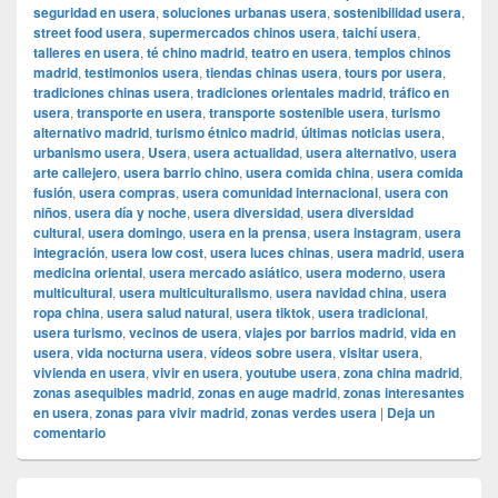
seguridad en usera
,
soluciones urbanas usera
,
sostenibilidad usera
,
street food usera
,
supermercados chinos usera
,
taichí usera
,
talleres en usera
,
té chino madrid
,
teatro en usera
,
templos chinos
madrid
,
testimonios usera
,
tiendas chinas usera
,
tours por usera
,
tradiciones chinas usera
,
tradiciones orientales madrid
,
tráfico en
usera
,
transporte en usera
,
transporte sostenible usera
,
turismo
alternativo madrid
,
turismo étnico madrid
,
últimas noticias usera
,
urbanismo usera
,
Usera
,
usera actualidad
,
usera alternativo
,
usera
arte callejero
,
usera barrio chino
,
usera comida china
,
usera comida
fusión
,
usera compras
,
usera comunidad internacional
,
usera con
niños
,
usera día y noche
,
usera diversidad
,
usera diversidad
cultural
,
usera domingo
,
usera en la prensa
,
usera instagram
,
usera
integración
,
usera low cost
,
usera luces chinas
,
usera madrid
,
usera
medicina oriental
,
usera mercado asiático
,
usera moderno
,
usera
multicultural
,
usera multiculturalismo
,
usera navidad china
,
usera
ropa china
,
usera salud natural
,
usera tiktok
,
usera tradicional
,
usera turismo
,
vecinos de usera
,
viajes por barrios madrid
,
vida en
usera
,
vida nocturna usera
,
vídeos sobre usera
,
visitar usera
,
vivienda en usera
,
vivir en usera
,
youtube usera
,
zona china madrid
,
zonas asequibles madrid
,
zonas en auge madrid
,
zonas interesantes
en usera
,
zonas para vivir madrid
,
zonas verdes usera
|
Deja un
comentario