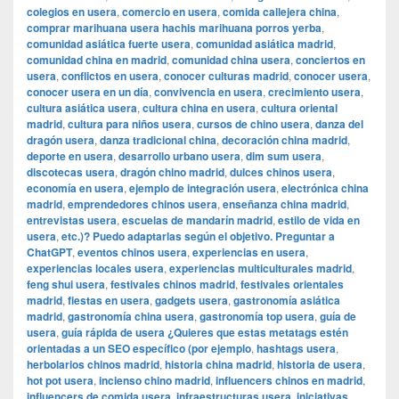
colegios en usera
,
comercio en usera
,
comida callejera china
,
comprar marihuana usera hachis marihuana porros yerba
,
comunidad asiática fuerte usera
,
comunidad asiática madrid
,
comunidad china en madrid
,
comunidad china usera
,
conciertos en
usera
,
conflictos en usera
,
conocer culturas madrid
,
conocer usera
,
conocer usera en un día
,
convivencia en usera
,
crecimiento usera
,
cultura asiática usera
,
cultura china en usera
,
cultura oriental
madrid
,
cultura para niños usera
,
cursos de chino usera
,
danza del
dragón usera
,
danza tradicional china
,
decoración china madrid
,
deporte en usera
,
desarrollo urbano usera
,
dim sum usera
,
discotecas usera
,
dragón chino madrid
,
dulces chinos usera
,
economía en usera
,
ejemplo de integración usera
,
electrónica china
madrid
,
emprendedores chinos usera
,
enseñanza china madrid
,
entrevistas usera
,
escuelas de mandarín madrid
,
estilo de vida en
usera
,
etc.)? Puedo adaptarlas según el objetivo. Preguntar a
ChatGPT
,
eventos chinos usera
,
experiencias en usera
,
experiencias locales usera
,
experiencias multiculturales madrid
,
feng shui usera
,
festivales chinos madrid
,
festivales orientales
madrid
,
fiestas en usera
,
gadgets usera
,
gastronomía asiática
madrid
,
gastronomía china usera
,
gastronomía top usera
,
guía de
usera
,
guía rápida de usera ¿Quieres que estas metatags estén
orientadas a un SEO específico (por ejemplo
,
hashtags usera
,
herbolarios chinos madrid
,
historia china madrid
,
historia de usera
,
hot pot usera
,
incienso chino madrid
,
influencers chinos en madrid
,
influencers de comida usera
,
infraestructuras usera
,
iniciativas