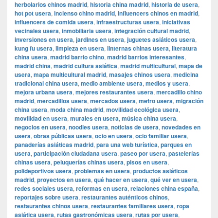
herbolarios chinos madrid
,
historia china madrid
,
historia de usera
,
hot pot usera
,
incienso chino madrid
,
influencers chinos en madrid
,
influencers de comida usera
,
infraestructuras usera
,
iniciativas
vecinales usera
,
inmobiliaria usera
,
integración cultural madrid
,
inversiones en usera
,
jardines en usera
,
juguetes asiáticos usera
,
kung fu usera
,
limpieza en usera
,
linternas chinas usera
,
literatura
china usera
,
madrid barrio chino
,
madrid barrios interesantes
,
madrid china
,
madrid cultura asiática
,
madrid multicultural
,
mapa de
usera
,
mapa multicultural madrid
,
masajes chinos usera
,
medicina
tradicional china usera
,
medio ambiente usera
,
medios y usera
,
mejora urbana usera
,
mejores restaurantes usera
,
mercadillo chino
madrid
,
mercadillos usera
,
mercados usera
,
metro usera
,
migración
china usera
,
moda china madrid
,
movilidad ecológica usera
,
movilidad en usera
,
murales en usera
,
música china usera
,
negocios en usera
,
noodles usera
,
noticias de usera
,
novedades en
usera
,
obras públicas usera
,
ocio en usera
,
ocio familiar usera
,
panaderías asiáticas madrid
,
para una web turística
,
parques en
usera
,
participación ciudadana usera
,
paseo por usera
,
pastelerías
chinas usera
,
peluquerías chinas usera
,
pisos en usera
,
polideportivos usera
,
problemas en usera
,
productos asiáticos
madrid
,
proyectos en usera
,
qué hacer en usera
,
qué ver en usera
,
redes sociales usera
,
reformas en usera
,
relaciones china españa
,
reportajes sobre usera
,
restaurantes auténticos chinos
,
restaurantes chinos usera
,
restaurantes familiares usera
,
ropa
asiática usera
,
rutas gastronómicas usera
,
rutas por usera
,