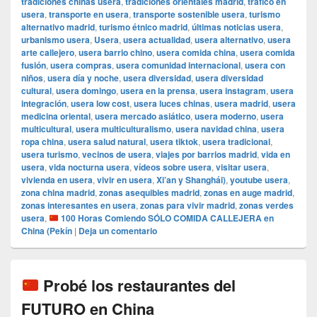
tradiciones chinas usera
,
tradiciones orientales madrid
,
tráfico en
usera
,
transporte en usera
,
transporte sostenible usera
,
turismo
alternativo madrid
,
turismo étnico madrid
,
últimas noticias usera
,
urbanismo usera
,
Usera
,
usera actualidad
,
usera alternativo
,
usera
arte callejero
,
usera barrio chino
,
usera comida china
,
usera comida
fusión
,
usera compras
,
usera comunidad internacional
,
usera con
niños
,
usera día y noche
,
usera diversidad
,
usera diversidad
cultural
,
usera domingo
,
usera en la prensa
,
usera instagram
,
usera
integración
,
usera low cost
,
usera luces chinas
,
usera madrid
,
usera
medicina oriental
,
usera mercado asiático
,
usera moderno
,
usera
multicultural
,
usera multiculturalismo
,
usera navidad china
,
usera
ropa china
,
usera salud natural
,
usera tiktok
,
usera tradicional
,
usera turismo
,
vecinos de usera
,
viajes por barrios madrid
,
vida en
usera
,
vida nocturna usera
,
vídeos sobre usera
,
visitar usera
,
vivienda en usera
,
vivir en usera
,
Xi’an y Shanghái)
,
youtube usera
,
zona china madrid
,
zonas asequibles madrid
,
zonas en auge madrid
,
zonas interesantes en usera
,
zonas para vivir madrid
,
zonas verdes
usera
,
100 Horas Comiendo SÓLO COMIDA CALLEJERA en
China (Pekín
|
Deja un comentario
Probé los restaurantes del
FUTURO en China