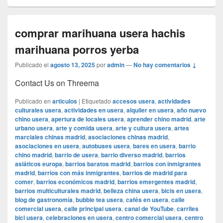
comprar marihuana usera hachis
marihuana porros yerba
Publicado el
agosto 13, 2025
por
admin
—
No hay comentarios ↓
Contact Us on Threema
Publicado en
articulos
|
Etiquetado
accesos usera
,
actividades
culturales usera
,
actividades en usera
,
alquiler en usera
,
año nuevo
chino usera
,
apertura de locales usera
,
aprender chino madrid
,
arte
urbano usera
,
arte y comida usera
,
arte y cultura usera
,
artes
marciales chinas madrid
,
asociaciones chinas madrid
,
asociaciones en usera
,
autobuses usera
,
bares en usera
,
barrio
chino madrid
,
barrio de usera
,
barrio diverso madrid
,
barrios
asiáticos europa
,
barrios baratos madrid
,
barrios con inmigrantes
madrid
,
barrios con más inmigrantes
,
barrios de madrid para
comer
,
barrios económicos madrid
,
barrios emergentes madrid
,
barrios multiculturales madrid
,
belleza china usera
,
bicis en usera
,
blog de gastronomía
,
bubble tea usera
,
cafés en usera
,
calle
comercial usera
,
calle principal usera
,
canal de YouTube
,
carriles
bici usera
,
celebraciones en usera
,
centro comercial usera
,
centro