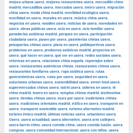
mejora urbana usera
,
mejores restaurantes usera
,
mercadillo chino
madrid
,
mercadillos usera
,
mercados usera
,
metro usera
,
migración
china usera
,
moda china madrid
,
movilidad ecológica usera
,
movilidad en usera
,
murales en usera
,
música china usera
,
negocios en usera
,
noodles usera
,
noticias de usera
,
novedades en
usera
,
obras públicas usera
,
ocio en usera
,
ocio familiar usera
,
panaderías asiáticas madrid
,
parques en usera
,
participación
ciudadana usera
,
paseo por usera
,
pastelerías chinas usera
,
peluquerías chinas usera
,
pisos en usera
,
polideportivos usera
,
problemas en usera
,
productos asiáticos madrid
,
proyectos en
usera
,
qué hacer en usera
,
qué ver en usera
,
redes sociales usera
,
reformas en usera
,
relaciones china españa
,
reportajes sobre
usera
,
restaurantes auténticos chinos
,
restaurantes chinos usera
,
restaurantes familiares usera
,
ropa asiática usera
,
rutas
gastronómicas usera
,
rutas por usera
,
seguridad en usera
,
soluciones urbanas usera
,
sostenibilidad usera
,
street food usera
,
supermercados chinos usera
,
taichí usera
,
talleres en usera
,
té
chino madrid
,
teatro en usera
,
templos chinos madrid
,
testimonios
usera
,
tiendas chinas usera
,
tours por usera
,
tradiciones chinas
usera
,
tradiciones orientales madrid
,
tráfico en usera
,
transporte en
usera
,
transporte sostenible usera
,
turismo alternativo madrid
,
turismo étnico madrid
,
últimas noticias usera
,
urbanismo usera
,
Usera
,
usera actualidad
,
usera alternativo
,
usera arte callejero
,
usera barrio chino
,
usera comida china
,
usera comida fusión
,
usera
compras
,
usera comunidad internacional
,
usera con niños
,
usera