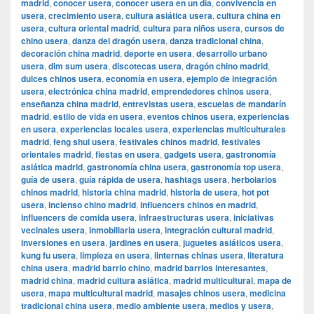
madrid
,
conocer usera
,
conocer usera en un día
,
convivencia en
usera
,
crecimiento usera
,
cultura asiática usera
,
cultura china en
usera
,
cultura oriental madrid
,
cultura para niños usera
,
cursos de
chino usera
,
danza del dragón usera
,
danza tradicional china
,
decoración china madrid
,
deporte en usera
,
desarrollo urbano
usera
,
dim sum usera
,
discotecas usera
,
dragón chino madrid
,
dulces chinos usera
,
economía en usera
,
ejemplo de integración
usera
,
electrónica china madrid
,
emprendedores chinos usera
,
enseñanza china madrid
,
entrevistas usera
,
escuelas de mandarín
madrid
,
estilo de vida en usera
,
eventos chinos usera
,
experiencias
en usera
,
experiencias locales usera
,
experiencias multiculturales
madrid
,
feng shui usera
,
festivales chinos madrid
,
festivales
orientales madrid
,
fiestas en usera
,
gadgets usera
,
gastronomía
asiática madrid
,
gastronomía china usera
,
gastronomía top usera
,
guía de usera
,
guía rápida de usera
,
hashtags usera
,
herbolarios
chinos madrid
,
historia china madrid
,
historia de usera
,
hot pot
usera
,
incienso chino madrid
,
influencers chinos en madrid
,
influencers de comida usera
,
infraestructuras usera
,
iniciativas
vecinales usera
,
inmobiliaria usera
,
integración cultural madrid
,
inversiones en usera
,
jardines en usera
,
juguetes asiáticos usera
,
kung fu usera
,
limpieza en usera
,
linternas chinas usera
,
literatura
china usera
,
madrid barrio chino
,
madrid barrios interesantes
,
madrid china
,
madrid cultura asiática
,
madrid multicultural
,
mapa de
usera
,
mapa multicultural madrid
,
masajes chinos usera
,
medicina
tradicional china usera
,
medio ambiente usera
,
medios y usera
,