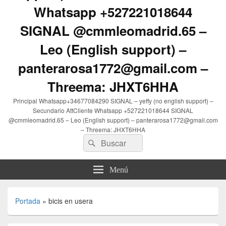
Whatsapp +527221018644
SIGNAL @cmmleomadrid.65 –
Leo (English support) –
panterarosa1772@gmail.com –
Threema: JHXT6HHA
Principal Whatsapp+34677084290 SIGNAL – yeffy (no english support) –
Secundario AttCliente Whatsapp +527221018644 SIGNAL
@cmmleomadrid.65 – Leo (English support) – panterarosa1772@gmail.com
– Threema: JHXT6HHA
Buscar
Buscar
por:
Menú
Portada
»
bicis en usera