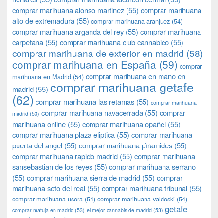
comprar marihuana alonso martinez
(55)
comprar marihuana
alto de extremadura
(55)
comprar marihuana aranjuez
(54)
comprar marihuana arganda del rey
(55)
comprar marihuana
carpetana
(55)
comprar marihuana club cannabico
(55)
comprar marihuana de exterior en madrid
(58)
comprar marihuana en España
(59)
comprar
comprar marihuana en mano en
marihuana en Madrid
(54)
comprar marihuana getafe
madrid
(55)
(62)
comprar marihuana las retamas
(55)
comprar marihuana
comprar marihuana navacerrada
(55)
comprar
madrid
(53)
marihuana online
(55)
comprar marihuana opañel
(55)
comprar marihuana plaza eliptica
(55)
comprar marihuana
puerta del angel
(55)
comprar marihuana pìramides
(55)
comprar marihuana rapido madrid
(55)
comprar marihuana
sansebastian de los reyes
(55)
comprar marihuana serrano
(55)
comprar marihuana sierra de madrid
(55)
comprar
marihuana soto del real
(55)
comprar marihuana tribunal
(55)
comprar marihuana usera
(54)
comprar marihuana valdeski
(54)
getafe
comprar matuja en madrid
(53)
el mejor cannabis de madrid
(53)