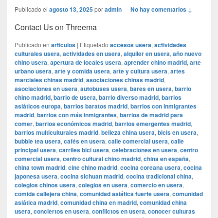
Publicado el
agosto 13, 2025
por
admin
—
No hay comentarios ↓
Contact Us on Threema
Publicado en
articulos
|
Etiquetado
accesos usera
,
actividades
culturales usera
,
actividades en usera
,
alquiler en usera
,
año nuevo
chino usera
,
apertura de locales usera
,
aprender chino madrid
,
arte
urbano usera
,
arte y comida usera
,
arte y cultura usera
,
artes
marciales chinas madrid
,
asociaciones chinas madrid
,
asociaciones en usera
,
autobuses usera
,
bares en usera
,
barrio
chino madrid
,
barrio de usera
,
barrio diverso madrid
,
barrios
asiáticos europa
,
barrios baratos madrid
,
barrios con inmigrantes
madrid
,
barrios con más inmigrantes
,
barrios de madrid para
comer
,
barrios económicos madrid
,
barrios emergentes madrid
,
barrios multiculturales madrid
,
belleza china usera
,
bicis en usera
,
bubble tea usera
,
cafés en usera
,
calle comercial usera
,
calle
principal usera
,
carriles bici usera
,
celebraciones en usera
,
centro
comercial usera
,
centro cultural chino madrid
,
china en españa
,
china town madrid
,
cine chino madrid
,
cocina coreana usera
,
cocina
japonesa usera
,
cocina sichuan madrid
,
cocina tradicional china
,
colegios chinos usera
,
colegios en usera
,
comercio en usera
,
comida callejera china
,
comunidad asiática fuerte usera
,
comunidad
asiática madrid
,
comunidad china en madrid
,
comunidad china
usera
,
conciertos en usera
,
conflictos en usera
,
conocer culturas