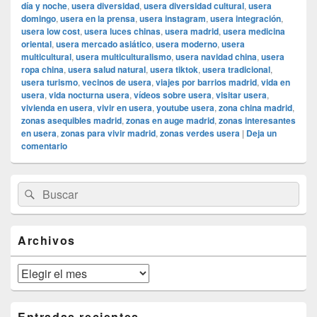
día y noche
,
usera diversidad
,
usera diversidad cultural
,
usera
domingo
,
usera en la prensa
,
usera instagram
,
usera integración
,
usera low cost
,
usera luces chinas
,
usera madrid
,
usera medicina
oriental
,
usera mercado asiático
,
usera moderno
,
usera
multicultural
,
usera multiculturalismo
,
usera navidad china
,
usera
ropa china
,
usera salud natural
,
usera tiktok
,
usera tradicional
,
usera turismo
,
vecinos de usera
,
viajes por barrios madrid
,
vida en
usera
,
vida nocturna usera
,
vídeos sobre usera
,
visitar usera
,
vivienda en usera
,
vivir en usera
,
youtube usera
,
zona china madrid
,
zonas asequibles madrid
,
zonas en auge madrid
,
zonas interesantes
en usera
,
zonas para vivir madrid
,
zonas verdes usera
|
Deja un
comentario
El
Buscar
Buscar
área
por:
de
widget
barra
Archivos
lateral
primaria
Archivos
Entradas recientes