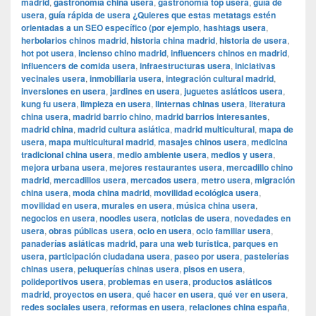
madrid
,
gastronomía china usera
,
gastronomía top usera
,
guía de
usera
,
guía rápida de usera ¿Quieres que estas metatags estén
orientadas a un SEO específico (por ejemplo
,
hashtags usera
,
herbolarios chinos madrid
,
historia china madrid
,
historia de usera
,
hot pot usera
,
incienso chino madrid
,
influencers chinos en madrid
,
influencers de comida usera
,
infraestructuras usera
,
iniciativas
vecinales usera
,
inmobiliaria usera
,
integración cultural madrid
,
inversiones en usera
,
jardines en usera
,
juguetes asiáticos usera
,
kung fu usera
,
limpieza en usera
,
linternas chinas usera
,
literatura
china usera
,
madrid barrio chino
,
madrid barrios interesantes
,
madrid china
,
madrid cultura asiática
,
madrid multicultural
,
mapa de
usera
,
mapa multicultural madrid
,
masajes chinos usera
,
medicina
tradicional china usera
,
medio ambiente usera
,
medios y usera
,
mejora urbana usera
,
mejores restaurantes usera
,
mercadillo chino
madrid
,
mercadillos usera
,
mercados usera
,
metro usera
,
migración
china usera
,
moda china madrid
,
movilidad ecológica usera
,
movilidad en usera
,
murales en usera
,
música china usera
,
negocios en usera
,
noodles usera
,
noticias de usera
,
novedades en
usera
,
obras públicas usera
,
ocio en usera
,
ocio familiar usera
,
panaderías asiáticas madrid
,
para una web turística
,
parques en
usera
,
participación ciudadana usera
,
paseo por usera
,
pastelerías
chinas usera
,
peluquerías chinas usera
,
pisos en usera
,
polideportivos usera
,
problemas en usera
,
productos asiáticos
madrid
,
proyectos en usera
,
qué hacer en usera
,
qué ver en usera
,
redes sociales usera
,
reformas en usera
,
relaciones china españa
,