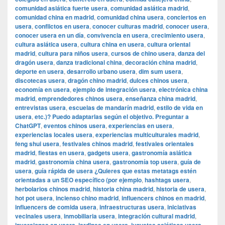
comunidad asiática fuerte usera
,
comunidad asiática madrid
,
comunidad china en madrid
,
comunidad china usera
,
conciertos en
usera
,
conflictos en usera
,
conocer culturas madrid
,
conocer usera
,
conocer usera en un día
,
convivencia en usera
,
crecimiento usera
,
cultura asiática usera
,
cultura china en usera
,
cultura oriental
madrid
,
cultura para niños usera
,
cursos de chino usera
,
danza del
dragón usera
,
danza tradicional china
,
decoración china madrid
,
deporte en usera
,
desarrollo urbano usera
,
dim sum usera
,
discotecas usera
,
dragón chino madrid
,
dulces chinos usera
,
economía en usera
,
ejemplo de integración usera
,
electrónica china
madrid
,
emprendedores chinos usera
,
enseñanza china madrid
,
entrevistas usera
,
escuelas de mandarín madrid
,
estilo de vida en
usera
,
etc.)? Puedo adaptarlas según el objetivo. Preguntar a
ChatGPT
,
eventos chinos usera
,
experiencias en usera
,
experiencias locales usera
,
experiencias multiculturales madrid
,
feng shui usera
,
festivales chinos madrid
,
festivales orientales
madrid
,
fiestas en usera
,
gadgets usera
,
gastronomía asiática
madrid
,
gastronomía china usera
,
gastronomía top usera
,
guía de
usera
,
guía rápida de usera ¿Quieres que estas metatags estén
orientadas a un SEO específico (por ejemplo
,
hashtags usera
,
herbolarios chinos madrid
,
historia china madrid
,
historia de usera
,
hot pot usera
,
incienso chino madrid
,
influencers chinos en madrid
,
influencers de comida usera
,
infraestructuras usera
,
iniciativas
vecinales usera
,
inmobiliaria usera
,
integración cultural madrid
,
,
,
,