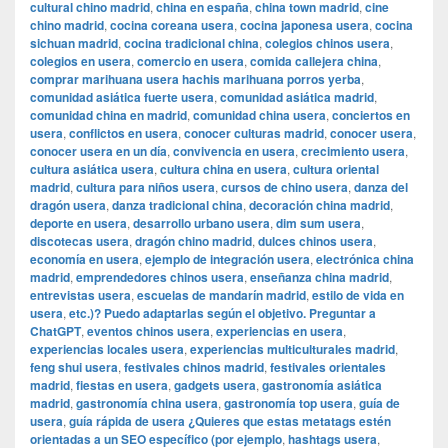
cultural chino madrid
,
china en españa
,
china town madrid
,
cine
chino madrid
,
cocina coreana usera
,
cocina japonesa usera
,
cocina
sichuan madrid
,
cocina tradicional china
,
colegios chinos usera
,
colegios en usera
,
comercio en usera
,
comida callejera china
,
comprar marihuana usera hachis marihuana porros yerba
,
comunidad asiática fuerte usera
,
comunidad asiática madrid
,
comunidad china en madrid
,
comunidad china usera
,
conciertos en
usera
,
conflictos en usera
,
conocer culturas madrid
,
conocer usera
,
conocer usera en un día
,
convivencia en usera
,
crecimiento usera
,
cultura asiática usera
,
cultura china en usera
,
cultura oriental
madrid
,
cultura para niños usera
,
cursos de chino usera
,
danza del
dragón usera
,
danza tradicional china
,
decoración china madrid
,
deporte en usera
,
desarrollo urbano usera
,
dim sum usera
,
discotecas usera
,
dragón chino madrid
,
dulces chinos usera
,
economía en usera
,
ejemplo de integración usera
,
electrónica china
madrid
,
emprendedores chinos usera
,
enseñanza china madrid
,
entrevistas usera
,
escuelas de mandarín madrid
,
estilo de vida en
usera
,
etc.)? Puedo adaptarlas según el objetivo. Preguntar a
ChatGPT
,
eventos chinos usera
,
experiencias en usera
,
experiencias locales usera
,
experiencias multiculturales madrid
,
feng shui usera
,
festivales chinos madrid
,
festivales orientales
madrid
,
fiestas en usera
,
gadgets usera
,
gastronomía asiática
madrid
,
gastronomía china usera
,
gastronomía top usera
,
guía de
usera
,
guía rápida de usera ¿Quieres que estas metatags estén
orientadas a un SEO específico (por ejemplo
,
hashtags usera
,