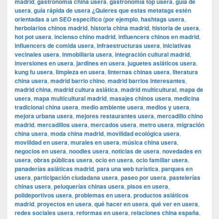
madrid
,
gastronomía china usera
,
gastronomía top usera
,
guía de
usera
,
guía rápida de usera ¿Quieres que estas metatags estén
orientadas a un SEO específico (por ejemplo
,
hashtags usera
,
herbolarios chinos madrid
,
historia china madrid
,
historia de usera
,
hot pot usera
,
incienso chino madrid
,
influencers chinos en madrid
,
influencers de comida usera
,
infraestructuras usera
,
iniciativas
vecinales usera
,
inmobiliaria usera
,
integración cultural madrid
,
inversiones en usera
,
jardines en usera
,
juguetes asiáticos usera
,
kung fu usera
,
limpieza en usera
,
linternas chinas usera
,
literatura
china usera
,
madrid barrio chino
,
madrid barrios interesantes
,
madrid china
,
madrid cultura asiática
,
madrid multicultural
,
mapa de
usera
,
mapa multicultural madrid
,
masajes chinos usera
,
medicina
tradicional china usera
,
medio ambiente usera
,
medios y usera
,
mejora urbana usera
,
mejores restaurantes usera
,
mercadillo chino
madrid
,
mercadillos usera
,
mercados usera
,
metro usera
,
migración
china usera
,
moda china madrid
,
movilidad ecológica usera
,
movilidad en usera
,
murales en usera
,
música china usera
,
negocios en usera
,
noodles usera
,
noticias de usera
,
novedades en
usera
,
obras públicas usera
,
ocio en usera
,
ocio familiar usera
,
panaderías asiáticas madrid
,
para una web turística
,
parques en
usera
,
participación ciudadana usera
,
paseo por usera
,
pastelerías
chinas usera
,
peluquerías chinas usera
,
pisos en usera
,
polideportivos usera
,
problemas en usera
,
productos asiáticos
madrid
,
proyectos en usera
,
qué hacer en usera
,
qué ver en usera
,
redes sociales usera
,
reformas en usera
,
relaciones china españa
,