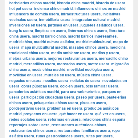
herbolarios chinos madrid
,
historia china madrid
,
historia de usera
,
hot pot usera
,
incienso chino madrid
,
influencers chinos en madrid
,
influencers de comida usera
,
infraestructuras usera
,
iniciativas
vecinales usera
,
inmobiliaria usera
,
integración cultural madrid
,
inversiones en usera
,
jardines en usera
,
juguetes asiáticos usera
,
kung fu usera
,
limpieza en usera
,
linternas chinas usera
,
literatura
china usera
,
madrid barrio chino
,
madrid barrios interesantes
,
madrid china
,
madrid cultura asiática
,
madrid multicultural
,
mapa de
usera
,
mapa multicultural madrid
,
masajes chinos usera
,
medicina
tradicional china usera
,
medio ambiente usera
,
medios y usera
,
mejora urbana usera
,
mejores restaurantes usera
,
mercadillo chino
madrid
,
mercadillos usera
,
mercados usera
,
metro usera
,
migración
china usera
,
moda china madrid
,
movilidad ecológica usera
,
movilidad en usera
,
murales en usera
,
música china usera
,
negocios en usera
,
noodles usera
,
noticias de usera
,
novedades en
usera
,
obras públicas usera
,
ocio en usera
,
ocio familiar usera
,
panaderías asiáticas madrid
,
para una web turística
,
parques en
usera
,
participación ciudadana usera
,
paseo por usera
,
pastelerías
chinas usera
,
peluquerías chinas usera
,
pisos en usera
,
polideportivos usera
,
problemas en usera
,
productos asiáticos
madrid
,
proyectos en usera
,
qué hacer en usera
,
qué ver en usera
,
redes sociales usera
,
reformas en usera
,
relaciones china españa
,
reportajes sobre usera
,
restaurantes auténticos chinos
,
restaurantes chinos usera
,
restaurantes familiares usera
,
ropa
asiática usera
,
rutas gastronómicas usera
,
rutas por usera
,