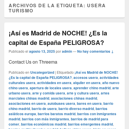
ARCHIVOS DE LA ETIQUETA:
USERA
TURISMO
¡Así es Madrid de NOCHE! ¿Es la
capital de España PELIGROSA?
Publicado el
agosto 13, 2025
por
admin
—
No hay comentarios ↓
Contact Us on Threema
Publicado en
Uncategorized
|
Etiquetado
¡Así es Madrid de NOCHE!
¿Es la capital de España PELIGROSA?
,
accesos usera
,
actividades
culturales usera
,
actividades en usera
,
alquiler en usera
,
año nuevo
chino usera
,
apertura de locales usera
,
aprender chino madrid
,
arte
urbano usera
,
arte y comida usera
,
arte y cultura usera
,
artes
marciales chinas madrid
,
asociaciones chinas madrid
,
asociaciones en usera
,
autobuses usera
,
bares en usera
,
barrio
chino madrid
,
barrio de usera
,
barrio diverso madrid
,
barrios
asiáticos europa
,
barrios baratos madrid
,
barrios con inmigrantes
madrid
,
barrios con más inmigrantes
,
barrios de madrid para
comer
,
barrios económicos madrid
,
barrios emergentes madrid
,