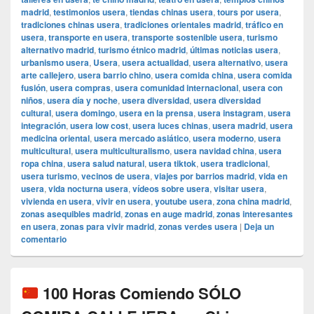
madrid
,
testimonios usera
,
tiendas chinas usera
,
tours por usera
,
tradiciones chinas usera
,
tradiciones orientales madrid
,
tráfico en
usera
,
transporte en usera
,
transporte sostenible usera
,
turismo
alternativo madrid
,
turismo étnico madrid
,
últimas noticias usera
,
urbanismo usera
,
Usera
,
usera actualidad
,
usera alternativo
,
usera
arte callejero
,
usera barrio chino
,
usera comida china
,
usera comida
fusión
,
usera compras
,
usera comunidad internacional
,
usera con
niños
,
usera día y noche
,
usera diversidad
,
usera diversidad
cultural
,
usera domingo
,
usera en la prensa
,
usera instagram
,
usera
integración
,
usera low cost
,
usera luces chinas
,
usera madrid
,
usera
medicina oriental
,
usera mercado asiático
,
usera moderno
,
usera
multicultural
,
usera multiculturalismo
,
usera navidad china
,
usera
ropa china
,
usera salud natural
,
usera tiktok
,
usera tradicional
,
usera turismo
,
vecinos de usera
,
viajes por barrios madrid
,
vida en
usera
,
vida nocturna usera
,
vídeos sobre usera
,
visitar usera
,
vivienda en usera
,
vivir en usera
,
youtube usera
,
zona china madrid
,
zonas asequibles madrid
,
zonas en auge madrid
,
zonas interesantes
en usera
,
zonas para vivir madrid
,
zonas verdes usera
|
Deja un
comentario
100 Horas Comiendo SÓLO