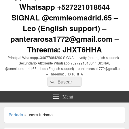
Whatsapp +527221018644
SIGNAL @cmmleomadrid.65 –
Leo (English support) –
panterarosa1772@gmail.com –
Threema: JHXT6HHA
Principal Whatsapp+34677084290 SIGNAL – yeffy (no english support) –
Secundario AttCliente Whatsapp +527221018644 SIGNAL
@cmmleomadrid.65 – Leo (English support) – panterarosa1772@gmail.com
– Threema: JHXT6HHA
Buscar
Buscar
por:
Menú
Portada
»
usera turismo