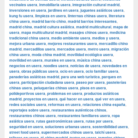
vecinales usera
,
inmobiliaria usera
,
integración cultural madrid
,
inversiones en usera
,
jardines en usera
,
juguetes asiáticos usera
,
kung fu usera
,
limpieza en usera
,
linternas chinas usera
,
literatura
china usera
,
madrid barrio chino
,
madrid barrios interesantes
,
madrid china
,
madrid cultura asiática
,
madrid multicultural
,
mapa de
usera
,
mapa multicultural madrid
,
masajes chinos usera
,
medicina
tradicional china usera
,
medio ambiente usera
,
medios y usera
,
mejora urbana usera
,
mejores restaurantes usera
,
mercadillo chino
madrid
,
mercadillos usera
,
mercados usera
,
metro usera
,
migración
china usera
,
moda china madrid
,
movilidad ecológica usera
,
movilidad en usera
,
murales en usera
,
música china usera
,
negocios en usera
,
noodles usera
,
noticias de usera
,
novedades en
usera
,
obras públicas usera
,
ocio en usera
,
ocio familiar usera
,
panaderías asiáticas madrid
,
para una web turística
,
parques en
usera
,
participación ciudadana usera
,
paseo por usera
,
pastelerías
chinas usera
,
peluquerías chinas usera
,
pisos en usera
,
polideportivos usera
,
problemas en usera
,
productos asiáticos
madrid
,
proyectos en usera
,
qué hacer en usera
,
qué ver en usera
,
redes sociales usera
,
reformas en usera
,
relaciones china españa
,
reportajes sobre usera
,
restaurantes auténticos chinos
,
restaurantes chinos usera
,
restaurantes familiares usera
,
ropa
asiática usera
,
rutas gastronómicas usera
,
rutas por usera
,
seguridad en usera
,
soluciones urbanas usera
,
sostenibilidad usera
,
street food usera
,
supermercados chinos usera
,
taichí usera
,
talleres en usera
,
té chino madrid
,
teatro en usera
,
templos chinos