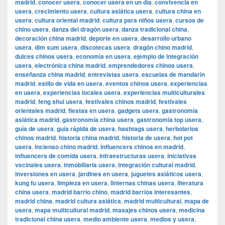
madrid
,
conocer usera
,
conocer usera en un día
,
convivencia en
usera
,
crecimiento usera
,
cultura asiática usera
,
cultura china en
usera
,
cultura oriental madrid
,
cultura para niños usera
,
cursos de
chino usera
,
danza del dragón usera
,
danza tradicional china
,
decoración china madrid
,
deporte en usera
,
desarrollo urbano
usera
,
dim sum usera
,
discotecas usera
,
dragón chino madrid
,
dulces chinos usera
,
economía en usera
,
ejemplo de integración
usera
,
electrónica china madrid
,
emprendedores chinos usera
,
enseñanza china madrid
,
entrevistas usera
,
escuelas de mandarín
madrid
,
estilo de vida en usera
,
eventos chinos usera
,
experiencias
en usera
,
experiencias locales usera
,
experiencias multiculturales
madrid
,
feng shui usera
,
festivales chinos madrid
,
festivales
orientales madrid
,
fiestas en usera
,
gadgets usera
,
gastronomía
asiática madrid
,
gastronomía china usera
,
gastronomía top usera
,
guía de usera
,
guía rápida de usera
,
hashtags usera
,
herbolarios
chinos madrid
,
historia china madrid
,
historia de usera
,
hot pot
usera
,
incienso chino madrid
,
influencers chinos en madrid
,
influencers de comida usera
,
infraestructuras usera
,
iniciativas
vecinales usera
,
inmobiliaria usera
,
integración cultural madrid
,
inversiones en usera
,
jardines en usera
,
juguetes asiáticos usera
,
kung fu usera
,
limpieza en usera
,
linternas chinas usera
,
literatura
china usera
,
madrid barrio chino
,
madrid barrios interesantes
,
madrid china
,
madrid cultura asiática
,
madrid multicultural
,
mapa de
usera
,
mapa multicultural madrid
,
masajes chinos usera
,
medicina
tradicional china usera
,
medio ambiente usera
,
medios y usera
,