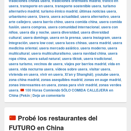
tradiciones chinas usera
,
tradiciones orientales madrid
,
tráfico en
usera
,
transporte en usera
,
transporte sostenible usera
,
turismo
alternativo madrid
,
turismo étnico madrid
,
últimas noticias usera
,
urbanismo usera
,
Usera
,
usera actualidad
,
usera alternativo
,
usera
arte callejero
,
usera barrio chino
,
usera comida china
,
usera comida
fusión
,
usera compras
,
usera comunidad internacional
,
usera con
niños
,
usera día y noche
,
usera diversidad
,
usera diversidad
cultural
,
usera domingo
,
usera en la prensa
,
usera instagram
,
usera
integración
,
usera low cost
,
usera luces chinas
,
usera madrid
,
usera
medicina oriental
,
usera mercado asiático
,
usera moderno
,
usera
multicultural
,
usera multiculturalismo
,
usera navidad china
,
usera
ropa china
,
usera salud natural
,
usera tiktok
,
usera tradicional
,
usera turismo
,
vecinos de usera
,
viajes por barrios madrid
,
vida en
usera
,
vida nocturna usera
,
vídeos sobre usera
,
visitar usera
,
vivienda en usera
,
vivir en usera
,
Xi’an y Shanghái)
,
youtube usera
,
zona china madrid
,
zonas asequibles madrid
,
zonas en auge madrid
,
zonas interesantes en usera
,
zonas para vivir madrid
,
zonas verdes
usera
,
100 Horas Comiendo SÓLO COMIDA CALLEJERA en
China (Pekín
|
Deja un comentario
Probé los restaurantes del
FUTURO en China