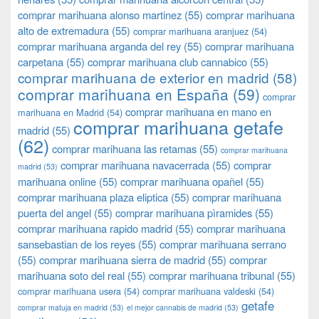
comprar marihuana alonso martinez
(55)
comprar marihuana
alto de extremadura
(55)
comprar marihuana aranjuez
(54)
comprar marihuana arganda del rey
(55)
comprar marihuana
carpetana
(55)
comprar marihuana club cannabico
(55)
comprar marihuana de exterior en madrid
(58)
comprar marihuana en España
(59)
comprar
comprar marihuana en mano en
marihuana en Madrid
(54)
comprar marihuana getafe
madrid
(55)
(62)
comprar marihuana las retamas
(55)
comprar marihuana
comprar marihuana navacerrada
(55)
comprar
madrid
(53)
marihuana online
(55)
comprar marihuana opañel
(55)
comprar marihuana plaza eliptica
(55)
comprar marihuana
puerta del angel
(55)
comprar marihuana pìramides
(55)
comprar marihuana rapido madrid
(55)
comprar marihuana
sansebastian de los reyes
(55)
comprar marihuana serrano
(55)
comprar marihuana sierra de madrid
(55)
comprar
marihuana soto del real
(55)
comprar marihuana tribunal
(55)
comprar marihuana usera
(54)
comprar marihuana valdeski
(54)
getafe
comprar matuja en madrid
(53)
el mejor cannabis de madrid
(53)