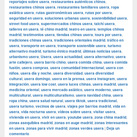
reportajes sobre usera
,
restaurantes auténticos chinos
,
restaurantes chinos usera
,
restaurantes familiares usera
,
ropa
asiática usera
,
rutas gastronómicas usera
,
rutas por usera
,
seguridad en usera
,
soluciones urbanas usera
,
sostenibilidad usera
,
street food usera
,
supermercados chinos usera
,
taichí usera
,
talleres en usera
,
té chino madrid
,
teatro en usera
,
templos chinos
madrid
,
testimonios usera
,
tiendas chinas usera
,
tours por usera
,
tradiciones chinas usera
,
tradiciones orientales madrid
,
tráfico en
usera
,
transporte en usera
,
transporte sostenible usera
,
turismo
alternativo madrid
,
turismo étnico madrid
,
últimas noticias usera
,
urbanismo usera
,
Usera
,
usera actualidad
,
usera alternativo
,
usera
arte callejero
,
usera barrio chino
,
usera comida china
,
usera comida
fusión
,
usera compras
,
usera comunidad internacional
,
usera con
niños
,
usera día y noche
,
usera diversidad
,
usera diversidad
cultural
,
usera domingo
,
usera en la prensa
,
usera instagram
,
usera
integración
,
usera low cost
,
usera luces chinas
,
usera madrid
,
usera
medicina oriental
,
usera mercado asiático
,
usera moderno
,
usera
multicultural
,
usera multiculturalismo
,
usera navidad china
,
usera
ropa china
,
usera salud natural
,
usera tiktok
,
usera tradicional
,
usera turismo
,
vecinos de usera
,
viajes por barrios madrid
,
vida en
usera
,
vida nocturna usera
,
vídeos sobre usera
,
visitar usera
,
vivienda en usera
,
vivir en usera
,
youtube usera
,
zona china madrid
,
zonas asequibles madrid
,
zonas en auge madrid
,
zonas interesantes
en usera
,
zonas para vivir madrid
,
zonas verdes usera
|
Deja un
comentario