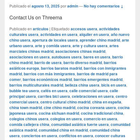
Publicado el
agosto 13, 2025
por
admin
—
No hay comentarios ↓
Contact Us on Threema
Publicado en
articulos
|
Etiquetado
accesos usera
,
actividades
culturales usera
,
actividades en usera
,
alquiler en usera
,
año nuevo
chino usera
,
apertura de locales usera
,
aprender chino madrid
,
arte
urbano usera
,
arte y comida usera
,
arte y cultura usera
,
artes
marciales chinas madrid
,
asociaciones chinas madrid
,
asociaciones en usera
,
autobuses usera
,
bares en usera
,
barrio
chino madrid
,
barrio de usera
,
barrio diverso madrid
,
barrios
asiáticos europa
,
barrios baratos madrid
,
barrios con inmigrantes
madrid
,
barrios con más inmigrantes
,
barrios de madrid para
comer
,
barrios económicos madrid
,
barrios emergentes madrid
,
barrios multiculturales madrid
,
belleza china usera
,
bicis en usera
,
bubble tea usera
,
cafés en usera
,
calle comercial usera
,
calle
principal usera
,
carriles bici usera
,
celebraciones en usera
,
centro
comercial usera
,
centro cultural chino madrid
,
china en españa
,
china town madrid
,
cine chino madrid
,
cocina coreana usera
,
cocina
japonesa usera
,
cocina sichuan madrid
,
cocina tradicional china
,
colegios chinos usera
,
colegios en usera
,
comercio en usera
,
comida callejera china
,
comunidad asiática fuerte usera
,
comunidad
asiática madrid
,
comunidad china en madrid
,
comunidad china
usera
,
conciertos en usera
,
conflictos en usera
,
conocer culturas