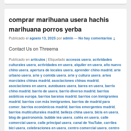
comprar marihuana usera hachis
marihuana porros yerba
Publicado el
agosto 13, 2025
por
admin
—
No hay comentarios ↓
Contact Us on Threema
Publicado en
articulos
|
Etiquetado
accesos usera
,
actividades
culturales usera
,
actividades en usera
,
alquiler en usera
,
año nuevo
chino usera
,
apertura de locales usera
,
aprender chino madrid
,
arte
urbano usera
,
arte y comida usera
,
arte y cultura usera
,
artes
marciales chinas madrid
,
asociaciones chinas madrid
,
asociaciones en usera
,
autobuses usera
,
bares en usera
,
barrio
chino madrid
,
barrio de usera
,
barrio diverso madrid
,
barrios
asiáticos europa
,
barrios baratos madrid
,
barrios con inmigrantes
madrid
,
barrios con más inmigrantes
,
barrios de madrid para
comer
,
barrios económicos madrid
,
barrios emergentes madrid
,
barrios multiculturales madrid
,
belleza china usera
,
bicis en usera
,
blog de gastronomía
,
bubble tea usera
,
cafés en usera
,
calle
comercial usera
,
calle principal usera
,
canal de YouTube
,
carriles
bici usera
,
celebraciones en usera
,
centro comercial usera
,
centro