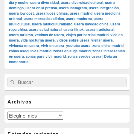
día y noche
,
usera diversidad
,
usera diversidad cultural
,
usera
domingo
,
usera en la prensa
,
usera instagram
,
usera integración
,
usera low cost
,
usera luces chinas
,
usera madrid
,
usera medicina
oriental
,
usera mercado asiático
,
usera moderno
,
usera
multicultural
,
usera multiculturalismo
,
usera navidad china
,
usera
ropa china
,
usera salud natural
,
usera tiktok
,
usera tradicional
,
usera turismo
,
vecinos de usera
,
viajes por barrios madrid
,
vida en
usera
,
vida nocturna usera
,
vídeos sobre usera
,
visitar usera
,
vivienda en usera
,
vivir en usera
,
youtube usera
,
zona china madrid
,
zonas asequibles madrid
,
zonas en auge madrid
,
zonas interesantes
en usera
,
zonas para vivir madrid
,
zonas verdes usera
|
Deja un
comentario
El
Buscar
Buscar
área
por:
de
widget
barra
Archivos
lateral
primaria
Archivos
Entradas recientes