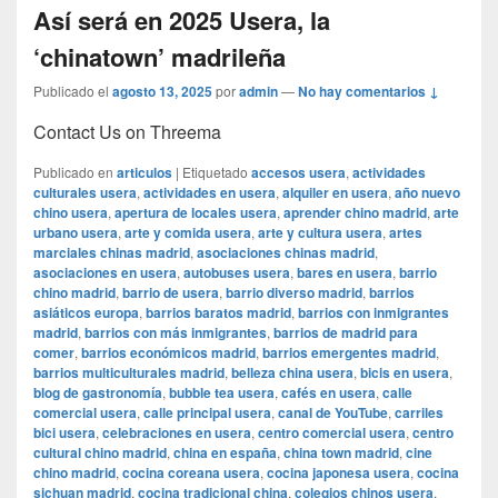
Así será en 2025 Usera, la
‘chinatown’ madrileña
Publicado el
agosto 13, 2025
por
admin
—
No hay comentarios ↓
Contact Us on Threema
Publicado en
articulos
|
Etiquetado
accesos usera
,
actividades
culturales usera
,
actividades en usera
,
alquiler en usera
,
año nuevo
chino usera
,
apertura de locales usera
,
aprender chino madrid
,
arte
urbano usera
,
arte y comida usera
,
arte y cultura usera
,
artes
marciales chinas madrid
,
asociaciones chinas madrid
,
asociaciones en usera
,
autobuses usera
,
bares en usera
,
barrio
chino madrid
,
barrio de usera
,
barrio diverso madrid
,
barrios
asiáticos europa
,
barrios baratos madrid
,
barrios con inmigrantes
madrid
,
barrios con más inmigrantes
,
barrios de madrid para
comer
,
barrios económicos madrid
,
barrios emergentes madrid
,
barrios multiculturales madrid
,
belleza china usera
,
bicis en usera
,
blog de gastronomía
,
bubble tea usera
,
cafés en usera
,
calle
comercial usera
,
calle principal usera
,
canal de YouTube
,
carriles
bici usera
,
celebraciones en usera
,
centro comercial usera
,
centro
cultural chino madrid
,
china en españa
,
china town madrid
,
cine
chino madrid
,
cocina coreana usera
,
cocina japonesa usera
,
cocina
sichuan madrid
,
cocina tradicional china
,
colegios chinos usera
,