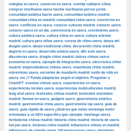
colegios en usera
,
comercio en usera
,
comida callejera china
,
comprar marihuana usera hachis marihuana porros yerba
,
comunidad asiática fuerte usera
,
comunidad asiática madrid
,
comunidad china en madrid
,
comunidad china usera
,
conciertos en
usera
,
conflictos en usera
,
conocer culturas madrid
,
conocer usera
,
conocer usera en un día
,
convivencia en usera
,
crecimiento usera
,
cultura asiática usera
,
cultura china en usera
,
cultura oriental
madrid
,
cultura para niños usera
,
cursos de chino usera
,
danza del
dragón usera
,
danza tradicional china
,
decoración china madrid
,
deporte en usera
,
desarrollo urbano usera
,
dim sum usera
,
discotecas usera
,
dragón chino madrid
,
dulces chinos usera
,
economía en usera
,
ejemplo de integración usera
,
electrónica china
madrid
,
emprendedores chinos usera
,
enseñanza china madrid
,
entrevistas usera
,
escuelas de mandarín madrid
,
estilo de vida en
usera
,
etc.)? Puedo adaptarlas según el objetivo. Preguntar a
ChatGPT
,
eventos chinos usera
,
experiencias en usera
,
experiencias locales usera
,
experiencias multiculturales madrid
,
feng shui usera
,
festivales chinos madrid
,
festivales orientales
madrid
,
fiestas en usera
,
gadgets usera
,
gastronomía asiática
madrid
,
gastronomía china usera
,
gastronomía top usera
,
guía de
usera
,
guía rápida de usera ¿Quieres que estas metatags estén
orientadas a un SEO específico (por ejemplo
,
hashtags usera
,
herbolarios chinos madrid
,
historia china madrid
,
historia de usera
,
hot pot usera
,
incienso chino madrid
,
influencers chinos en madrid
,
influencers de comida usera
,
infraestructuras usera
,
iniciativas