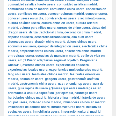
comunidad asiática fuerte usera
,
comunidad asiática madrid
,
comunidad china en madrid
,
comunidad china usera
,
conciertos en
usera
,
conflictos en usera
,
conocer culturas madrid
,
conocer usera
,
conocer usera en un día
,
convivencia en usera
,
crecimiento usera
,
cultura asiática usera
,
cultura china en usera
,
cultura oriental
madrid
,
cultura para niños usera
,
cursos de chino usera
,
danza del
dragón usera
,
danza tradicional china
,
decoración china madrid
,
deporte en usera
,
desarrollo urbano usera
,
dim sum usera
,
discotecas usera
,
dragón chino madrid
,
dulces chinos usera
,
economía en usera
,
ejemplo de integración usera
,
electrónica china
madrid
,
emprendedores chinos usera
,
enseñanza china madrid
,
entrevistas usera
,
escuelas de mandarín madrid
,
estilo de vida en
usera
,
etc.)? Puedo adaptarlas según el objetivo. Preguntar a
ChatGPT
,
eventos chinos usera
,
experiencias en usera
,
experiencias locales usera
,
experiencias multiculturales madrid
,
feng shui usera
,
festivales chinos madrid
,
festivales orientales
madrid
,
fiestas en usera
,
gadgets usera
,
gastronomía asiática
madrid
,
gastronomía china usera
,
gastronomía top usera
,
guía de
usera
,
guía rápida de usera ¿Quieres que estas metatags estén
orientadas a un SEO específico (por ejemplo
,
hashtags usera
,
herbolarios chinos madrid
,
historia china madrid
,
historia de usera
,
hot pot usera
,
incienso chino madrid
,
influencers chinos en madrid
,
influencers de comida usera
,
infraestructuras usera
,
iniciativas
vecinales usera
,
inmobiliaria usera
,
integración cultural madrid
,
,
,
,