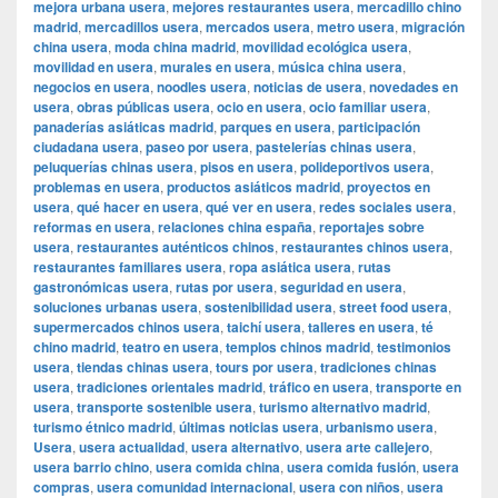
mejora urbana usera
,
mejores restaurantes usera
,
mercadillo chino
madrid
,
mercadillos usera
,
mercados usera
,
metro usera
,
migración
china usera
,
moda china madrid
,
movilidad ecológica usera
,
movilidad en usera
,
murales en usera
,
música china usera
,
negocios en usera
,
noodles usera
,
noticias de usera
,
novedades en
usera
,
obras públicas usera
,
ocio en usera
,
ocio familiar usera
,
panaderías asiáticas madrid
,
parques en usera
,
participación
ciudadana usera
,
paseo por usera
,
pastelerías chinas usera
,
peluquerías chinas usera
,
pisos en usera
,
polideportivos usera
,
problemas en usera
,
productos asiáticos madrid
,
proyectos en
usera
,
qué hacer en usera
,
qué ver en usera
,
redes sociales usera
,
reformas en usera
,
relaciones china españa
,
reportajes sobre
usera
,
restaurantes auténticos chinos
,
restaurantes chinos usera
,
restaurantes familiares usera
,
ropa asiática usera
,
rutas
gastronómicas usera
,
rutas por usera
,
seguridad en usera
,
soluciones urbanas usera
,
sostenibilidad usera
,
street food usera
,
supermercados chinos usera
,
taichí usera
,
talleres en usera
,
té
chino madrid
,
teatro en usera
,
templos chinos madrid
,
testimonios
usera
,
tiendas chinas usera
,
tours por usera
,
tradiciones chinas
usera
,
tradiciones orientales madrid
,
tráfico en usera
,
transporte en
usera
,
transporte sostenible usera
,
turismo alternativo madrid
,
turismo étnico madrid
,
últimas noticias usera
,
urbanismo usera
,
Usera
,
usera actualidad
,
usera alternativo
,
usera arte callejero
,
usera barrio chino
,
usera comida china
,
usera comida fusión
,
usera
compras
,
usera comunidad internacional
,
usera con niños
,
usera