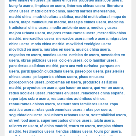
inversiones en usera
jardines en usera
juguetes asiáticos usera
kung fu usera
,
limpieza en usera
,
linternas chinas usera
,
literatura
china usera
,
madrid barrio chino
,
madrid barrios interesantes
,
madrid china
,
madrid cultura asiática
,
madrid multicultural
,
mapa de
usera
,
mapa multicultural madrid
,
masajes chinos usera
,
medicina
tradicional china usera
,
medio ambiente usera
,
medios y usera
,
mejora urbana usera
,
mejores restaurantes usera
,
mercadillo chino
madrid
,
mercadillos usera
,
mercados usera
,
metro usera
,
migración
china usera
,
moda china madrid
,
movilidad ecológica usera
,
movilidad en usera
,
murales en usera
,
música china usera
,
negocios en usera
,
noodles usera
,
noticias de usera
,
novedades en
usera
,
obras públicas usera
,
ocio en usera
,
ocio familiar usera
,
panaderías asiáticas madrid
,
para una web turística
,
parques en
usera
,
participación ciudadana usera
,
paseo por usera
,
pastelerías
chinas usera
,
peluquerías chinas usera
,
pisos en usera
,
polideportivos usera
,
problemas en usera
,
productos asiáticos
madrid
,
proyectos en usera
,
qué hacer en usera
,
qué ver en usera
,
redes sociales usera
,
reformas en usera
,
relaciones china españa
,
reportajes sobre usera
,
restaurantes auténticos chinos
,
restaurantes chinos usera
,
restaurantes familiares usera
,
ropa
asiática usera
,
rutas gastronómicas usera
,
rutas por usera
,
seguridad en usera
,
soluciones urbanas usera
,
sostenibilidad usera
,
street food usera
,
supermercados chinos usera
,
taichí usera
,
talleres en usera
,
té chino madrid
,
teatro en usera
,
templos chinos
madrid
,
testimonios usera
,
tiendas chinas usera
,
tours por usera
,