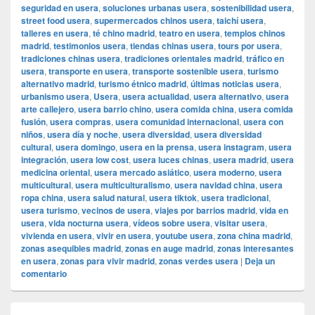
seguridad en usera
,
soluciones urbanas usera
,
sostenibilidad usera
,
street food usera
,
supermercados chinos usera
,
taichí usera
,
talleres en usera
,
té chino madrid
,
teatro en usera
,
templos chinos
madrid
,
testimonios usera
,
tiendas chinas usera
,
tours por usera
,
tradiciones chinas usera
,
tradiciones orientales madrid
,
tráfico en
usera
,
transporte en usera
,
transporte sostenible usera
,
turismo
alternativo madrid
,
turismo étnico madrid
,
últimas noticias usera
,
urbanismo usera
,
Usera
,
usera actualidad
,
usera alternativo
,
usera
arte callejero
,
usera barrio chino
,
usera comida china
,
usera comida
fusión
,
usera compras
,
usera comunidad internacional
,
usera con
niños
,
usera día y noche
,
usera diversidad
,
usera diversidad
cultural
,
usera domingo
,
usera en la prensa
,
usera instagram
,
usera
integración
,
usera low cost
,
usera luces chinas
,
usera madrid
,
usera
medicina oriental
,
usera mercado asiático
,
usera moderno
,
usera
multicultural
,
usera multiculturalismo
,
usera navidad china
,
usera
ropa china
,
usera salud natural
,
usera tiktok
,
usera tradicional
,
usera turismo
,
vecinos de usera
,
viajes por barrios madrid
,
vida en
usera
,
vida nocturna usera
,
vídeos sobre usera
,
visitar usera
,
vivienda en usera
,
vivir en usera
,
youtube usera
,
zona china madrid
,
zonas asequibles madrid
,
zonas en auge madrid
,
zonas interesantes
en usera
,
zonas para vivir madrid
,
zonas verdes usera
|
Deja un
comentario