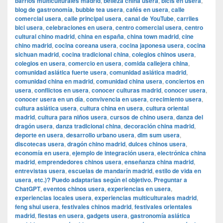
barrios multiculturales madrid
,
belleza china usera
,
bicis en usera
,
blog de gastronomía
,
bubble tea usera
,
cafés en usera
,
calle
comercial usera
,
calle principal usera
,
canal de YouTube
,
carriles
bici usera
,
celebraciones en usera
,
centro comercial usera
,
centro
cultural chino madrid
,
china en españa
,
china town madrid
,
cine
chino madrid
,
cocina coreana usera
,
cocina japonesa usera
,
cocina
sichuan madrid
,
cocina tradicional china
,
colegios chinos usera
,
colegios en usera
,
comercio en usera
,
comida callejera china
,
comunidad asiática fuerte usera
,
comunidad asiática madrid
,
comunidad china en madrid
,
comunidad china usera
,
conciertos en
usera
,
conflictos en usera
,
conocer culturas madrid
,
conocer usera
,
conocer usera en un día
,
convivencia en usera
,
crecimiento usera
,
cultura asiática usera
,
cultura china en usera
,
cultura oriental
madrid
,
cultura para niños usera
,
cursos de chino usera
,
danza del
dragón usera
,
danza tradicional china
,
decoración china madrid
,
deporte en usera
,
desarrollo urbano usera
,
dim sum usera
,
discotecas usera
,
dragón chino madrid
,
dulces chinos usera
,
economía en usera
,
ejemplo de integración usera
,
electrónica china
madrid
,
emprendedores chinos usera
,
enseñanza china madrid
,
entrevistas usera
,
escuelas de mandarín madrid
,
estilo de vida en
usera
,
etc.)? Puedo adaptarlas según el objetivo. Preguntar a
ChatGPT
,
eventos chinos usera
,
experiencias en usera
,
experiencias locales usera
,
experiencias multiculturales madrid
,
feng shui usera
,
festivales chinos madrid
,
festivales orientales
madrid
,
fiestas en usera
,
gadgets usera
,
gastronomía asiática