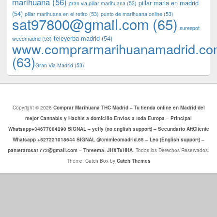
marihuana
(56)
pillar maria en madrid
gran via pillar marihuana
(53)
(54)
pillar marihuana en el retiro
(53)
punto de marihuana online
(53)
sat97800@gmail.com
(65)
surespot
teleyerba madrid
(54)
weedmadrid
(53)
www.comprarmarihuanamadrid.c
(63)
​​Gran Via Madrid
(53)
Copyright © 2026
Comprar Marihuana THC Madrid – Tu tienda online en Madrid del
mejor Cannabis y Hachis a domicilio Envios a toda Europa – Principal
Whatsapp+34677084290 SIGNAL – yeffy (no english support) – Secundario AttCliente
Whatsapp +527221018644 SIGNAL @cmmleomadrid.65 – Leo (English support) –
panterarosa1772@gmail.com – Threema: JHXT6HHA
. Todos los Derechos Reservados.
Theme: Catch Box by
Catch Themes