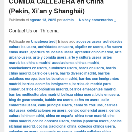
COMIDA CALLEJERA en China
(Pekín, Xi’an y Shanghái)
Publicado el
agosto 13, 2025
por
admin
—
No hay comentarios ↓
Contact Us on Threema
Publicado en
Uncategorized
|
Etiquetado
accesos usera
,
actividades
culturales usera
,
actividades en usera
,
alquiler en usera
,
año nuevo
chino usera
,
apertura de locales usera
,
aprender chino madrid
,
arte
urbano usera
,
arte y comida usera
,
arte y cultura usera
,
artes
marciales chinas madrid
,
asociaciones chinas madrid
,
asociaciones en usera
,
autobuses usera
,
bares en usera
,
barrio
chino madrid
,
barrio de usera
,
barrio diverso madrid
,
barrios
asiáticos europa
,
barrios baratos madrid
,
barrios con inmigrantes
madrid
,
barrios con más inmigrantes
,
barrios de madrid para
comer
,
barrios económicos madrid
,
barrios emergentes madrid
,
barrios multiculturales madrid
,
belleza china usera
,
bicis en usera
,
blog de gastronomía
,
bubble tea usera
,
cafés en usera
,
calle
comercial usera
,
calle principal usera
,
canal de YouTube
,
carriles
bici usera
,
celebraciones en usera
,
centro comercial usera
,
centro
cultural chino madrid
,
china en españa
,
china town madrid
,
cine
chino madrid
,
cocina coreana usera
,
cocina japonesa usera
,
cocina
sichuan madrid
,
cocina tradicional china
,
colegios chinos usera
,
colegios en usera
,
comercio en usera
,
comida callejera china
,