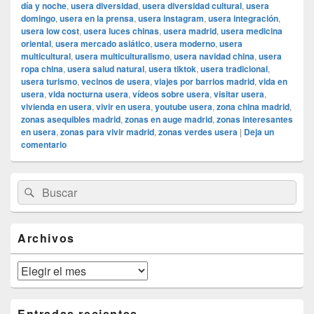
día y noche
,
usera diversidad
,
usera diversidad cultural
,
usera
domingo
,
usera en la prensa
,
usera instagram
,
usera integración
,
usera low cost
,
usera luces chinas
,
usera madrid
,
usera medicina
oriental
,
usera mercado asiático
,
usera moderno
,
usera
multicultural
,
usera multiculturalismo
,
usera navidad china
,
usera
ropa china
,
usera salud natural
,
usera tiktok
,
usera tradicional
,
usera turismo
,
vecinos de usera
,
viajes por barrios madrid
,
vida en
usera
,
vida nocturna usera
,
vídeos sobre usera
,
visitar usera
,
vivienda en usera
,
vivir en usera
,
youtube usera
,
zona china madrid
,
zonas asequibles madrid
,
zonas en auge madrid
,
zonas interesantes
en usera
,
zonas para vivir madrid
,
zonas verdes usera
|
Deja un
comentario
El
Buscar
Buscar
área
por:
de
widget
barra
Archivos
lateral
primaria
Archivos
Entradas recientes