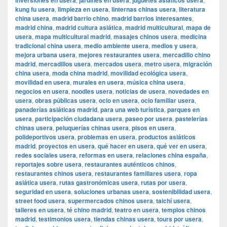
inversiones en usera
jardines en usera
juguetes asiáticos usera
kung fu usera
,
limpieza en usera
,
linternas chinas usera
,
literatura
china usera
,
madrid barrio chino
,
madrid barrios interesantes
,
madrid china
,
madrid cultura asiática
,
madrid multicultural
,
mapa de
usera
,
mapa multicultural madrid
,
masajes chinos usera
,
medicina
tradicional china usera
,
medio ambiente usera
,
medios y usera
,
mejora urbana usera
,
mejores restaurantes usera
,
mercadillo chino
madrid
,
mercadillos usera
,
mercados usera
,
metro usera
,
migración
china usera
,
moda china madrid
,
movilidad ecológica usera
,
movilidad en usera
,
murales en usera
,
música china usera
,
negocios en usera
,
noodles usera
,
noticias de usera
,
novedades en
usera
,
obras públicas usera
,
ocio en usera
,
ocio familiar usera
,
panaderías asiáticas madrid
,
para una web turística
,
parques en
usera
,
participación ciudadana usera
,
paseo por usera
,
pastelerías
chinas usera
,
peluquerías chinas usera
,
pisos en usera
,
polideportivos usera
,
problemas en usera
,
productos asiáticos
madrid
,
proyectos en usera
,
qué hacer en usera
,
qué ver en usera
,
redes sociales usera
,
reformas en usera
,
relaciones china españa
,
reportajes sobre usera
,
restaurantes auténticos chinos
,
restaurantes chinos usera
,
restaurantes familiares usera
,
ropa
asiática usera
,
rutas gastronómicas usera
,
rutas por usera
,
seguridad en usera
,
soluciones urbanas usera
,
sostenibilidad usera
,
street food usera
,
supermercados chinos usera
,
taichí usera
,
talleres en usera
,
té chino madrid
,
teatro en usera
,
templos chinos
madrid
,
testimonios usera
,
tiendas chinas usera
,
tours por usera
,