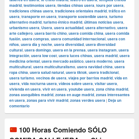
madrid
,
testimonios usera
,
tiendas chinas usera
,
tours por usera
,
tradiciones chinas usera
,
tradiciones orientales madrid
,
tráfico en
usera
,
transporte en usera
,
transporte sostenible usera
,
turismo
alternativo madrid
,
turismo étnico madrid
,
últimas noticias usera
,
urbanismo usera
,
Usera
,
usera actualidad
,
usera alternativo
,
usera
arte callejero
,
usera barrio chino
,
usera comida china
,
usera comida
fusión
,
usera compras
,
usera comunidad internacional
,
usera con
niños
,
usera día y noche
,
usera diversidad
,
usera diversidad
cultural
,
usera domingo
,
usera en la prensa
,
usera instagram
,
usera
integración
,
usera low cost
,
usera luces chinas
,
usera madrid
,
usera
medicina oriental
,
usera mercado asiático
,
usera moderno
,
usera
multicultural
,
usera multiculturalismo
,
usera navidad china
,
usera
ropa china
,
usera salud natural
,
usera tiktok
,
usera tradicional
,
usera turismo
,
vecinos de usera
,
viajes por barrios madrid
,
vida en
usera
,
vida nocturna usera
,
vídeos sobre usera
,
visitar usera
,
vivienda en usera
,
vivir en usera
,
youtube usera
,
zona china madrid
,
zonas asequibles madrid
,
zonas en auge madrid
,
zonas interesantes
en usera
,
zonas para vivir madrid
,
zonas verdes usera
|
Deja un
comentario
100 Horas Comiendo SÓLO