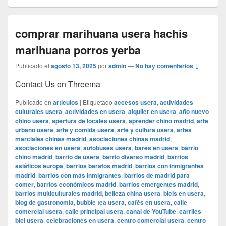
comprar marihuana usera hachis
marihuana porros yerba
Publicado el
agosto 13, 2025
por
admin
—
No hay comentarios ↓
Contact Us on Threema
Publicado en
articulos
|
Etiquetado
accesos usera
,
actividades
culturales usera
,
actividades en usera
,
alquiler en usera
,
año nuevo
chino usera
,
apertura de locales usera
,
aprender chino madrid
,
arte
urbano usera
,
arte y comida usera
,
arte y cultura usera
,
artes
marciales chinas madrid
,
asociaciones chinas madrid
,
asociaciones en usera
,
autobuses usera
,
bares en usera
,
barrio
chino madrid
,
barrio de usera
,
barrio diverso madrid
,
barrios
asiáticos europa
,
barrios baratos madrid
,
barrios con inmigrantes
madrid
,
barrios con más inmigrantes
,
barrios de madrid para
comer
,
barrios económicos madrid
,
barrios emergentes madrid
,
barrios multiculturales madrid
,
belleza china usera
,
bicis en usera
,
blog de gastronomía
,
bubble tea usera
,
cafés en usera
,
calle
comercial usera
,
calle principal usera
,
canal de YouTube
,
carriles
bici usera
,
celebraciones en usera
,
centro comercial usera
,
centro