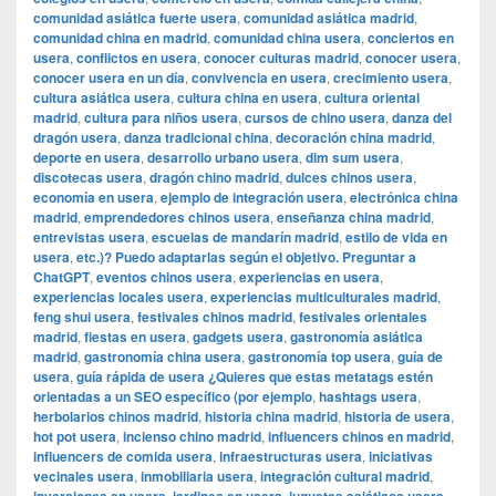
comunidad asiática fuerte usera
,
comunidad asiática madrid
,
comunidad china en madrid
,
comunidad china usera
,
conciertos en
usera
,
conflictos en usera
,
conocer culturas madrid
,
conocer usera
,
conocer usera en un día
,
convivencia en usera
,
crecimiento usera
,
cultura asiática usera
,
cultura china en usera
,
cultura oriental
madrid
,
cultura para niños usera
,
cursos de chino usera
,
danza del
dragón usera
,
danza tradicional china
,
decoración china madrid
,
deporte en usera
,
desarrollo urbano usera
,
dim sum usera
,
discotecas usera
,
dragón chino madrid
,
dulces chinos usera
,
economía en usera
,
ejemplo de integración usera
,
electrónica china
madrid
,
emprendedores chinos usera
,
enseñanza china madrid
,
entrevistas usera
,
escuelas de mandarín madrid
,
estilo de vida en
usera
,
etc.)? Puedo adaptarlas según el objetivo. Preguntar a
ChatGPT
,
eventos chinos usera
,
experiencias en usera
,
experiencias locales usera
,
experiencias multiculturales madrid
,
feng shui usera
,
festivales chinos madrid
,
festivales orientales
madrid
,
fiestas en usera
,
gadgets usera
,
gastronomía asiática
madrid
,
gastronomía china usera
,
gastronomía top usera
,
guía de
usera
,
guía rápida de usera ¿Quieres que estas metatags estén
orientadas a un SEO específico (por ejemplo
,
hashtags usera
,
herbolarios chinos madrid
,
historia china madrid
,
historia de usera
,
hot pot usera
,
incienso chino madrid
,
influencers chinos en madrid
,
influencers de comida usera
,
infraestructuras usera
,
iniciativas
vecinales usera
,
inmobiliaria usera
,
integración cultural madrid
,
,
,
,