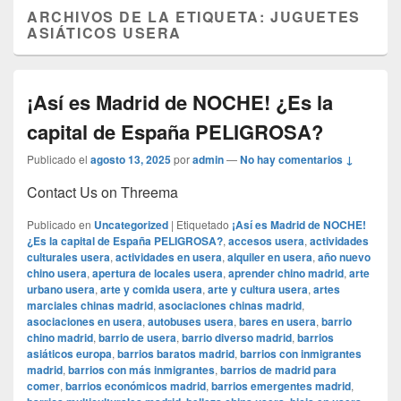
ARCHIVOS DE LA ETIQUETA:
JUGUETES
ASIÁTICOS USERA
¡Así es Madrid de NOCHE! ¿Es la
capital de España PELIGROSA?
Publicado el
agosto 13, 2025
por
admin
—
No hay comentarios ↓
Contact Us on Threema
Publicado en
Uncategorized
|
Etiquetado
¡Así es Madrid de NOCHE!
¿Es la capital de España PELIGROSA?
,
accesos usera
,
actividades
culturales usera
,
actividades en usera
,
alquiler en usera
,
año nuevo
chino usera
,
apertura de locales usera
,
aprender chino madrid
,
arte
urbano usera
,
arte y comida usera
,
arte y cultura usera
,
artes
marciales chinas madrid
,
asociaciones chinas madrid
,
asociaciones en usera
,
autobuses usera
,
bares en usera
,
barrio
chino madrid
,
barrio de usera
,
barrio diverso madrid
,
barrios
asiáticos europa
,
barrios baratos madrid
,
barrios con inmigrantes
madrid
,
barrios con más inmigrantes
,
barrios de madrid para
comer
,
barrios económicos madrid
,
barrios emergentes madrid
,