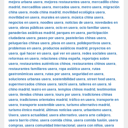
mejora urbana usera
,
mejores restaurantes usera
,
mercadillo chino
madrid
,
mercadillos usera
,
mercados usera
,
metro usera
,
migración
china usera
,
moda china madrid
,
movilidad ecológica usera
,
movilidad en usera
,
murales en usera
,
música china usera
,
negocios en usera
,
noodles usera
,
noticias de usera
,
novedades en
usera
,
obras públicas usera
,
ocio en usera
,
ocio familiar usera
,
panaderías asiáticas madrid
,
parques en usera
,
participación
ciudadana usera
,
paseo por usera
,
pastelerías chinas usera
,
peluquerías chinas usera
,
pisos en usera
,
polideportivos usera
,
problemas en usera
,
productos asiáticos madrid
,
proyectos en
usera
,
qué hacer en usera
,
qué ver en usera
,
redes sociales usera
,
reformas en usera
,
relaciones china españa
,
reportajes sobre
usera
,
restaurantes auténticos chinos
,
restaurantes chinos usera
,
restaurantes familiares usera
,
ropa asiática usera
,
rutas
gastronómicas usera
,
rutas por usera
,
seguridad en usera
,
soluciones urbanas usera
,
sostenibilidad usera
,
street food usera
,
supermercados chinos usera
,
taichí usera
,
talleres en usera
,
té
chino madrid
,
teatro en usera
,
templos chinos madrid
,
testimonios
usera
,
tiendas chinas usera
,
tours por usera
,
tradiciones chinas
usera
,
tradiciones orientales madrid
,
tráfico en usera
,
transporte en
usera
,
transporte sostenible usera
,
turismo alternativo madrid
,
turismo étnico madrid
,
últimas noticias usera
,
urbanismo usera
,
Usera
,
usera actualidad
,
usera alternativo
,
usera arte callejero
,
usera barrio chino
,
usera comida china
,
usera comida fusión
,
usera
compras
,
usera comunidad internacional
,
usera con niños
,
usera