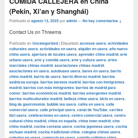
COMIDA CALLEJERA en China
(Pekín, Xi’an y Shanghái)
Publicado el
agosto 13, 2025
por
admin
—
No hay comentarios ↓
Contact Us on Threema
Publicado en
Uncategorized
|
Etiquetado
accesos usera
,
actividades
culturales usera
,
actividades en usera
,
alquiler en usera
,
año nuevo
chino usera
,
apertura de locales usera
,
aprender chino madrid
,
arte
urbano usera
,
arte y comida usera
,
arte y cultura usera
,
artes
marciales chinas madrid
,
asociaciones chinas madrid
,
asociaciones en usera
,
autobuses usera
,
bares en usera
,
barrio
chino madrid
,
barrio de usera
,
barrio diverso madrid
,
barrios
asiáticos europa
,
barrios baratos madrid
,
barrios con inmigrantes
madrid
,
barrios con más inmigrantes
,
barrios de madrid para
comer
,
barrios económicos madrid
,
barrios emergentes madrid
,
barrios multiculturales madrid
,
belleza china usera
,
bicis en usera
,
blog de gastronomía
,
bubble tea usera
,
cafés en usera
,
calle
comercial usera
,
calle principal usera
,
canal de YouTube
,
carriles
bici usera
,
celebraciones en usera
,
centro comercial usera
,
centro
cultural chino madrid
,
china en españa
,
china town madrid
,
cine
chino madrid
,
cocina coreana usera
,
cocina japonesa usera
,
cocina
sichuan madrid
,
cocina tradicional china
,
colegios chinos usera
,
colegios en usera
,
comercio en usera
,
comida callejera china
,