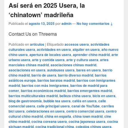
Así será en 2025 Usera, la
‘chinatown’ madrileña
Publicado el
agosto 13, 2025
por
admin
—
No hay comentarios ↓
Contact Us on Threema
Publicado en
articulos
|
Etiquetado
accesos usera
,
actividades
culturales usera
,
actividades en usera
,
alquiler en usera
,
año nuevo
chino usera
,
apertura de locales usera
,
aprender chino madrid
,
arte
urbano usera
,
arte y comida usera
,
arte y cultura usera
,
artes
marciales chinas madrid
,
asociaciones chinas madrid
,
asociaciones en usera
,
autobuses usera
,
bares en usera
,
barrio
chino madrid
,
barrio de usera
,
barrio diverso madrid
,
barrios
asiáticos europa
,
barrios baratos madrid
,
barrios con inmigrantes
madrid
,
barrios con más inmigrantes
,
barrios de madrid para
comer
,
barrios económicos madrid
,
barrios emergentes madrid
,
barrios multiculturales madrid
,
belleza china usera
,
bicis en usera
,
blog de gastronomía
,
bubble tea usera
,
cafés en usera
,
calle
comercial usera
,
calle principal usera
,
canal de YouTube
,
carriles
bici usera
,
celebraciones en usera
,
centro comercial usera
,
centro
cultural chino madrid
,
china en españa
,
china town madrid
,
cine
chino madrid
,
cocina coreana usera
,
cocina japonesa usera
,
cocina
sichuan madrid
,
cocina tradicional china
,
colegios chinos usera
,