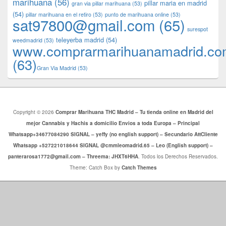
marihuana
(56)
pillar maria en madrid
gran via pillar marihuana
(53)
(54)
pillar marihuana en el retiro
(53)
punto de marihuana online
(53)
sat97800@gmail.com
(65)
surespot
teleyerba madrid
(54)
weedmadrid
(53)
www.comprarmarihuanamadrid.c
(63)
​​Gran Via Madrid
(53)
Copyright © 2026
Comprar Marihuana THC Madrid – Tu tienda online en Madrid del
mejor Cannabis y Hachis a domicilio Envios a toda Europa – Principal
Whatsapp+34677084290 SIGNAL – yeffy (no english support) – Secundario AttCliente
Whatsapp +527221018644 SIGNAL @cmmleomadrid.65 – Leo (English support) –
panterarosa1772@gmail.com – Threema: JHXT6HHA
. Todos los Derechos Reservados.
Theme: Catch Box by
Catch Themes