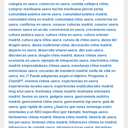
colegios en usera
,
comercio en usera
,
comida callejera china
,
comprar marihuana usera hachis marihuana porros yerba
,
comunidad asiática fuerte usera
,
comunidad asiática madrid
,
comunidad china en madrid
,
comunidad china usera
,
conciertos en
usera
,
conflictos en usera
,
conocer culturas madrid
,
conocer usera
,
conocer usera en un día
,
convivencia en usera
,
crecimiento usera
,
cultura asiática usera
,
cultura china en usera
,
cultura oriental
madrid
,
cultura para niños usera
,
cursos de chino usera
,
danza del
dragón usera
,
danza tradicional china
,
decoración china madrid
,
deporte en usera
,
desarrollo urbano usera
,
dim sum usera
,
discotecas usera
,
dragón chino madrid
,
dulces chinos usera
,
economía en usera
,
ejemplo de integración usera
,
electrónica china
madrid
,
emprendedores chinos usera
,
enseñanza china madrid
,
entrevistas usera
,
escuelas de mandarín madrid
,
estilo de vida en
usera
,
etc.)? Puedo adaptarlas según el objetivo. Preguntar a
ChatGPT
,
eventos chinos usera
,
experiencias en usera
,
experiencias locales usera
,
experiencias multiculturales madrid
,
feng shui usera
,
festivales chinos madrid
,
festivales orientales
madrid
,
fiestas en usera
,
gadgets usera
,
gastronomía asiática
madrid
,
gastronomía china usera
,
gastronomía top usera
,
guía de
usera
,
guía rápida de usera ¿Quieres que estas metatags estén
orientadas a un SEO específico (por ejemplo
,
hashtags usera
,
herbolarios chinos madrid
,
historia china madrid
,
historia de usera
,
hot pot usera
,
incienso chino madrid
,
influencers chinos en madrid
,
influencers de comida usera
,
infraestructuras usera
,
iniciativas