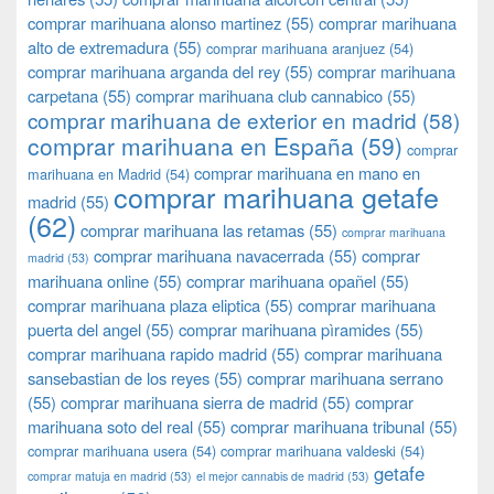
comprar marihuana alonso martinez
(55)
comprar marihuana
alto de extremadura
(55)
comprar marihuana aranjuez
(54)
comprar marihuana arganda del rey
(55)
comprar marihuana
carpetana
(55)
comprar marihuana club cannabico
(55)
comprar marihuana de exterior en madrid
(58)
comprar marihuana en España
(59)
comprar
comprar marihuana en mano en
marihuana en Madrid
(54)
comprar marihuana getafe
madrid
(55)
(62)
comprar marihuana las retamas
(55)
comprar marihuana
comprar marihuana navacerrada
(55)
comprar
madrid
(53)
marihuana online
(55)
comprar marihuana opañel
(55)
comprar marihuana plaza eliptica
(55)
comprar marihuana
puerta del angel
(55)
comprar marihuana pìramides
(55)
comprar marihuana rapido madrid
(55)
comprar marihuana
sansebastian de los reyes
(55)
comprar marihuana serrano
(55)
comprar marihuana sierra de madrid
(55)
comprar
marihuana soto del real
(55)
comprar marihuana tribunal
(55)
comprar marihuana usera
(54)
comprar marihuana valdeski
(54)
getafe
comprar matuja en madrid
(53)
el mejor cannabis de madrid
(53)