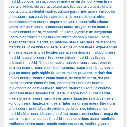
madrid
,
conocer usera
,
conocer usera en un día
,
convivencia en
usera
,
crecimiento usera
,
cultura asiática usera
,
cultura china en
usera
,
cultura oriental madrid
,
cultura para niños usera
,
cursos de
chino usera
,
danza del dragón usera
,
danza tradicional china
,
decoración china madrid
,
deporte en usera
,
desarrollo urbano
usera
,
dim sum usera
,
discotecas usera
,
dragón chino madrid
,
dulces chinos usera
,
economía en usera
,
ejemplo de integración
usera
,
electrónica china madrid
,
emprendedores chinos usera
,
enseñanza china madrid
,
entrevistas usera
,
escuelas de mandarín
madrid
,
estilo de vida en usera
,
eventos chinos usera
,
experiencias
en usera
,
experiencias locales usera
,
experiencias multiculturales
madrid
,
feng shui usera
,
festivales chinos madrid
,
festivales
orientales madrid
,
fiestas en usera
,
gadgets usera
,
gastronomía
asiática madrid
,
gastronomía china usera
,
gastronomía top usera
,
guía de usera
,
guía rápida de usera
,
hashtags usera
,
herbolarios
chinos madrid
,
historia china madrid
,
historia de usera
,
hot pot
usera
,
incienso chino madrid
,
influencers chinos en madrid
,
influencers de comida usera
,
infraestructuras usera
,
iniciativas
vecinales usera
,
inmobiliaria usera
,
integración cultural madrid
,
inversiones en usera
,
jardines en usera
,
juguetes asiáticos usera
,
kung fu usera
,
limpieza en usera
,
linternas chinas usera
,
literatura
china usera
,
madrid barrio chino
,
madrid barrios interesantes
,
madrid china
,
madrid cultura asiática
,
madrid multicultural
,
mapa de
usera
,
mapa multicultural madrid
,
masajes chinos usera
,
medicina
tradicional china usera
,
medio ambiente usera
,
medios y usera
,