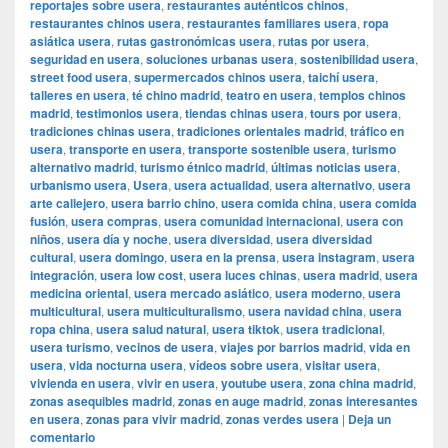
reportajes sobre usera
,
restaurantes auténticos chinos
,
restaurantes chinos usera
,
restaurantes familiares usera
,
ropa
asiática usera
,
rutas gastronómicas usera
,
rutas por usera
,
seguridad en usera
,
soluciones urbanas usera
,
sostenibilidad usera
,
street food usera
,
supermercados chinos usera
,
taichí usera
,
talleres en usera
,
té chino madrid
,
teatro en usera
,
templos chinos
madrid
,
testimonios usera
,
tiendas chinas usera
,
tours por usera
,
tradiciones chinas usera
,
tradiciones orientales madrid
,
tráfico en
usera
,
transporte en usera
,
transporte sostenible usera
,
turismo
alternativo madrid
,
turismo étnico madrid
,
últimas noticias usera
,
urbanismo usera
,
Usera
,
usera actualidad
,
usera alternativo
,
usera
arte callejero
,
usera barrio chino
,
usera comida china
,
usera comida
fusión
,
usera compras
,
usera comunidad internacional
,
usera con
niños
,
usera día y noche
,
usera diversidad
,
usera diversidad
cultural
,
usera domingo
,
usera en la prensa
,
usera instagram
,
usera
integración
,
usera low cost
,
usera luces chinas
,
usera madrid
,
usera
medicina oriental
,
usera mercado asiático
,
usera moderno
,
usera
multicultural
,
usera multiculturalismo
,
usera navidad china
,
usera
ropa china
,
usera salud natural
,
usera tiktok
,
usera tradicional
,
usera turismo
,
vecinos de usera
,
viajes por barrios madrid
,
vida en
usera
,
vida nocturna usera
,
vídeos sobre usera
,
visitar usera
,
vivienda en usera
,
vivir en usera
,
youtube usera
,
zona china madrid
,
zonas asequibles madrid
,
zonas en auge madrid
,
zonas interesantes
en usera
,
zonas para vivir madrid
,
zonas verdes usera
|
Deja un
comentario