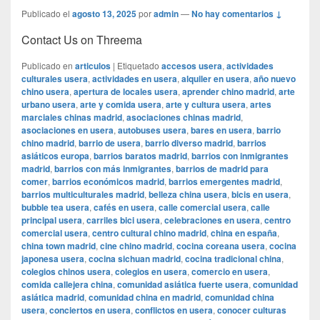
Publicado el
agosto 13, 2025
por
admin
—
No hay comentarios ↓
Contact Us on Threema
Publicado en
articulos
|
Etiquetado
accesos usera
,
actividades
culturales usera
,
actividades en usera
,
alquiler en usera
,
año nuevo
chino usera
,
apertura de locales usera
,
aprender chino madrid
,
arte
urbano usera
,
arte y comida usera
,
arte y cultura usera
,
artes
marciales chinas madrid
,
asociaciones chinas madrid
,
asociaciones en usera
,
autobuses usera
,
bares en usera
,
barrio
chino madrid
,
barrio de usera
,
barrio diverso madrid
,
barrios
asiáticos europa
,
barrios baratos madrid
,
barrios con inmigrantes
madrid
,
barrios con más inmigrantes
,
barrios de madrid para
comer
,
barrios económicos madrid
,
barrios emergentes madrid
,
barrios multiculturales madrid
,
belleza china usera
,
bicis en usera
,
bubble tea usera
,
cafés en usera
,
calle comercial usera
,
calle
principal usera
,
carriles bici usera
,
celebraciones en usera
,
centro
comercial usera
,
centro cultural chino madrid
,
china en españa
,
china town madrid
,
cine chino madrid
,
cocina coreana usera
,
cocina
japonesa usera
,
cocina sichuan madrid
,
cocina tradicional china
,
colegios chinos usera
,
colegios en usera
,
comercio en usera
,
comida callejera china
,
comunidad asiática fuerte usera
,
comunidad
asiática madrid
,
comunidad china en madrid
,
comunidad china
usera
,
conciertos en usera
,
conflictos en usera
,
conocer culturas