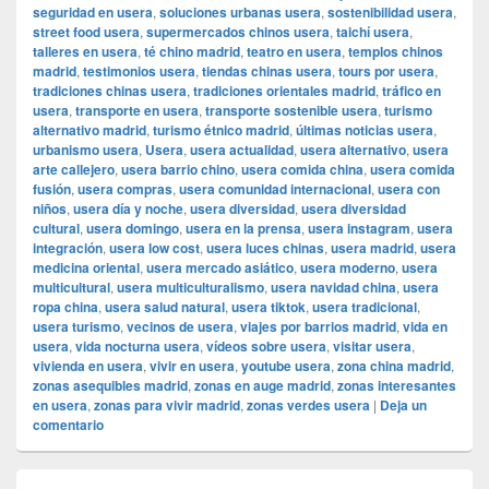
seguridad en usera
,
soluciones urbanas usera
,
sostenibilidad usera
,
street food usera
,
supermercados chinos usera
,
taichí usera
,
talleres en usera
,
té chino madrid
,
teatro en usera
,
templos chinos
madrid
,
testimonios usera
,
tiendas chinas usera
,
tours por usera
,
tradiciones chinas usera
,
tradiciones orientales madrid
,
tráfico en
usera
,
transporte en usera
,
transporte sostenible usera
,
turismo
alternativo madrid
,
turismo étnico madrid
,
últimas noticias usera
,
urbanismo usera
,
Usera
,
usera actualidad
,
usera alternativo
,
usera
arte callejero
,
usera barrio chino
,
usera comida china
,
usera comida
fusión
,
usera compras
,
usera comunidad internacional
,
usera con
niños
,
usera día y noche
,
usera diversidad
,
usera diversidad
cultural
,
usera domingo
,
usera en la prensa
,
usera instagram
,
usera
integración
,
usera low cost
,
usera luces chinas
,
usera madrid
,
usera
medicina oriental
,
usera mercado asiático
,
usera moderno
,
usera
multicultural
,
usera multiculturalismo
,
usera navidad china
,
usera
ropa china
,
usera salud natural
,
usera tiktok
,
usera tradicional
,
usera turismo
,
vecinos de usera
,
viajes por barrios madrid
,
vida en
usera
,
vida nocturna usera
,
vídeos sobre usera
,
visitar usera
,
vivienda en usera
,
vivir en usera
,
youtube usera
,
zona china madrid
,
zonas asequibles madrid
,
zonas en auge madrid
,
zonas interesantes
en usera
,
zonas para vivir madrid
,
zonas verdes usera
|
Deja un
comentario