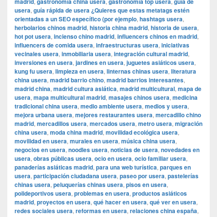
madrid
,
gastronomía china usera
,
gastronomía top usera
,
guía de
usera
,
guía rápida de usera ¿Quieres que estas metatags estén
orientadas a un SEO específico (por ejemplo
,
hashtags usera
,
herbolarios chinos madrid
,
historia china madrid
,
historia de usera
,
hot pot usera
,
incienso chino madrid
,
influencers chinos en madrid
,
influencers de comida usera
,
infraestructuras usera
,
iniciativas
vecinales usera
,
inmobiliaria usera
,
integración cultural madrid
,
inversiones en usera
,
jardines en usera
,
juguetes asiáticos usera
,
kung fu usera
,
limpieza en usera
,
linternas chinas usera
,
literatura
china usera
,
madrid barrio chino
,
madrid barrios interesantes
,
madrid china
,
madrid cultura asiática
,
madrid multicultural
,
mapa de
usera
,
mapa multicultural madrid
,
masajes chinos usera
,
medicina
tradicional china usera
,
medio ambiente usera
,
medios y usera
,
mejora urbana usera
,
mejores restaurantes usera
,
mercadillo chino
madrid
,
mercadillos usera
,
mercados usera
,
metro usera
,
migración
china usera
,
moda china madrid
,
movilidad ecológica usera
,
movilidad en usera
,
murales en usera
,
música china usera
,
negocios en usera
,
noodles usera
,
noticias de usera
,
novedades en
usera
,
obras públicas usera
,
ocio en usera
,
ocio familiar usera
,
panaderías asiáticas madrid
,
para una web turística
,
parques en
usera
,
participación ciudadana usera
,
paseo por usera
,
pastelerías
chinas usera
,
peluquerías chinas usera
,
pisos en usera
,
polideportivos usera
,
problemas en usera
,
productos asiáticos
madrid
,
proyectos en usera
,
qué hacer en usera
,
qué ver en usera
,
redes sociales usera
,
reformas en usera
,
relaciones china españa
,