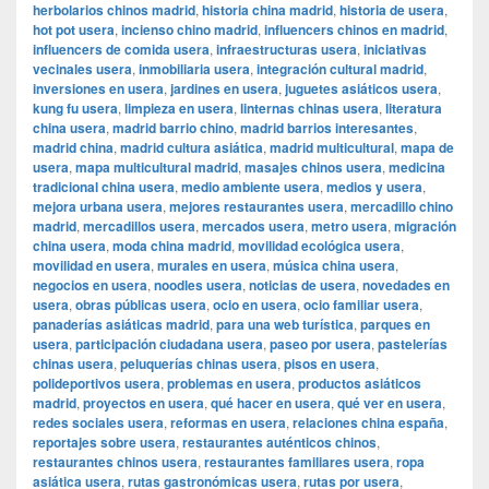
herbolarios chinos madrid
,
historia china madrid
,
historia de usera
,
hot pot usera
,
incienso chino madrid
,
influencers chinos en madrid
,
influencers de comida usera
,
infraestructuras usera
,
iniciativas
vecinales usera
,
inmobiliaria usera
,
integración cultural madrid
,
inversiones en usera
,
jardines en usera
,
juguetes asiáticos usera
,
kung fu usera
,
limpieza en usera
,
linternas chinas usera
,
literatura
china usera
,
madrid barrio chino
,
madrid barrios interesantes
,
madrid china
,
madrid cultura asiática
,
madrid multicultural
,
mapa de
usera
,
mapa multicultural madrid
,
masajes chinos usera
,
medicina
tradicional china usera
,
medio ambiente usera
,
medios y usera
,
mejora urbana usera
,
mejores restaurantes usera
,
mercadillo chino
madrid
,
mercadillos usera
,
mercados usera
,
metro usera
,
migración
china usera
,
moda china madrid
,
movilidad ecológica usera
,
movilidad en usera
,
murales en usera
,
música china usera
,
negocios en usera
,
noodles usera
,
noticias de usera
,
novedades en
usera
,
obras públicas usera
,
ocio en usera
,
ocio familiar usera
,
panaderías asiáticas madrid
,
para una web turística
,
parques en
usera
,
participación ciudadana usera
,
paseo por usera
,
pastelerías
chinas usera
,
peluquerías chinas usera
,
pisos en usera
,
polideportivos usera
,
problemas en usera
,
productos asiáticos
madrid
,
proyectos en usera
,
qué hacer en usera
,
qué ver en usera
,
redes sociales usera
,
reformas en usera
,
relaciones china españa
,
reportajes sobre usera
,
restaurantes auténticos chinos
,
restaurantes chinos usera
,
restaurantes familiares usera
,
ropa
asiática usera
,
rutas gastronómicas usera
,
rutas por usera
,