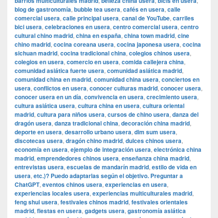
barrios multiculturales madrid
,
belleza china usera
,
bicis en usera
,
blog de gastronomía
,
bubble tea usera
,
cafés en usera
,
calle
comercial usera
,
calle principal usera
,
canal de YouTube
,
carriles
bici usera
,
celebraciones en usera
,
centro comercial usera
,
centro
cultural chino madrid
,
china en españa
,
china town madrid
,
cine
chino madrid
,
cocina coreana usera
,
cocina japonesa usera
,
cocina
sichuan madrid
,
cocina tradicional china
,
colegios chinos usera
,
colegios en usera
,
comercio en usera
,
comida callejera china
,
comunidad asiática fuerte usera
,
comunidad asiática madrid
,
comunidad china en madrid
,
comunidad china usera
,
conciertos en
usera
,
conflictos en usera
,
conocer culturas madrid
,
conocer usera
,
conocer usera en un día
,
convivencia en usera
,
crecimiento usera
,
cultura asiática usera
,
cultura china en usera
,
cultura oriental
madrid
,
cultura para niños usera
,
cursos de chino usera
,
danza del
dragón usera
,
danza tradicional china
,
decoración china madrid
,
deporte en usera
,
desarrollo urbano usera
,
dim sum usera
,
discotecas usera
,
dragón chino madrid
,
dulces chinos usera
,
economía en usera
,
ejemplo de integración usera
,
electrónica china
madrid
,
emprendedores chinos usera
,
enseñanza china madrid
,
entrevistas usera
,
escuelas de mandarín madrid
,
estilo de vida en
usera
,
etc.)? Puedo adaptarlas según el objetivo. Preguntar a
ChatGPT
,
eventos chinos usera
,
experiencias en usera
,
experiencias locales usera
,
experiencias multiculturales madrid
,
feng shui usera
,
festivales chinos madrid
,
festivales orientales
madrid
,
fiestas en usera
,
gadgets usera
,
gastronomía asiática