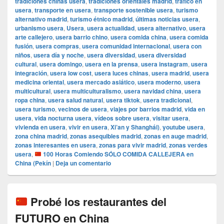
tradiciones chinas usera
,
tradiciones orientales madrid
,
tráfico en
usera
,
transporte en usera
,
transporte sostenible usera
,
turismo
alternativo madrid
,
turismo étnico madrid
,
últimas noticias usera
,
urbanismo usera
,
Usera
,
usera actualidad
,
usera alternativo
,
usera
arte callejero
,
usera barrio chino
,
usera comida china
,
usera comida
fusión
,
usera compras
,
usera comunidad internacional
,
usera con
niños
,
usera día y noche
,
usera diversidad
,
usera diversidad
cultural
,
usera domingo
,
usera en la prensa
,
usera instagram
,
usera
integración
,
usera low cost
,
usera luces chinas
,
usera madrid
,
usera
medicina oriental
,
usera mercado asiático
,
usera moderno
,
usera
multicultural
,
usera multiculturalismo
,
usera navidad china
,
usera
ropa china
,
usera salud natural
,
usera tiktok
,
usera tradicional
,
usera turismo
,
vecinos de usera
,
viajes por barrios madrid
,
vida en
usera
,
vida nocturna usera
,
vídeos sobre usera
,
visitar usera
,
vivienda en usera
,
vivir en usera
,
Xi’an y Shanghái)
,
youtube usera
,
zona china madrid
,
zonas asequibles madrid
,
zonas en auge madrid
,
zonas interesantes en usera
,
zonas para vivir madrid
,
zonas verdes
usera
,
100 Horas Comiendo SÓLO COMIDA CALLEJERA en
China (Pekín
|
Deja un comentario
Probé los restaurantes del
FUTURO en China