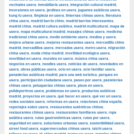
vecinales usera
,
inmobiliaria usera
,
integración cultural madrid
,
inversiones en usera
,
jardines en usera
,
juguetes asiáticos usera
,
kung fu usera
,
limpieza en usera
,
linternas chinas usera
,
literatura
china usera
,
madrid barrio chino
,
madrid barrios interesantes
,
madrid china
,
madrid cultura asiática
,
madrid multicultural
,
mapa de
usera
,
mapa multicultural madrid
,
masajes chinos usera
,
medicina
tradicional china usera
,
medio ambiente usera
,
medios y usera
,
mejora urbana usera
,
mejores restaurantes usera
,
mercadillo chino
madrid
,
mercadillos usera
,
mercados usera
,
metro usera
,
migración
china usera
,
moda china madrid
,
movilidad ecológica usera
,
movilidad en usera
,
murales en usera
,
música china usera
,
negocios en usera
,
noodles usera
,
noticias de usera
,
novedades en
usera
,
obras públicas usera
,
ocio en usera
,
ocio familiar usera
,
panaderías asiáticas madrid
,
para una web turística
,
parques en
usera
,
participación ciudadana usera
,
paseo por usera
,
pastelerías
chinas usera
,
peluquerías chinas usera
,
pisos en usera
,
polideportivos usera
,
problemas en usera
,
productos asiáticos
madrid
,
proyectos en usera
,
qué hacer en usera
,
qué ver en usera
,
redes sociales usera
,
reformas en usera
,
relaciones china españa
,
reportajes sobre usera
,
restaurantes auténticos chinos
,
restaurantes chinos usera
,
restaurantes familiares usera
,
ropa
asiática usera
,
rutas gastronómicas usera
,
rutas por usera
,
seguridad en usera
,
soluciones urbanas usera
,
sostenibilidad usera
,
street food usera
,
supermercados chinos usera
,
taichí usera
,
talleres en usera
,
té chino madrid
,
teatro en usera
,
templos chinos