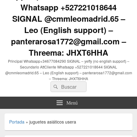
Whatsapp +527221018644
SIGNAL @cmmleomadrid.65 –
Leo (English support) –
panterarosa1772@gmail.com –
Threema: JHXT6HHA
Principal Whatsapp+34677084290 SIGNAL – yeffy (no english support) –
Secundario AttCliente Whatsapp +527221018644 SIGNAL
@cmmleomadrid.65 – Leo (English support) – panterarosa1772@gmail.com
– Threema: JHXT6HHA
Buscar
Buscar
por:
Menú
Portada
»
juguetes asiáticos usera