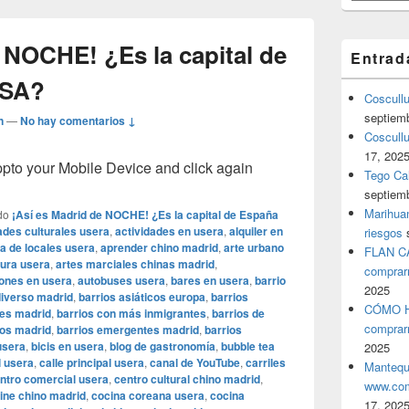
 NOCHE! ¿Es la capital de
Entrad
OSA?
Coscull
septiem
n
—
No hay comentarios ↓
Coscullu
17, 202
o your Mobile Device and click again
Tego Cal
septiem
Marihuan
do
¡Así es Madrid de NOCHE! ¿Es la capital de España
ades culturales usera
,
actividades en usera
,
alquiler en
riesgos
a de locales usera
,
aprender chino madrid
,
arte urbano
FLAN C
tura usera
,
artes marciales chinas madrid
,
comprar
ones en usera
,
autobuses usera
,
bares en usera
,
barrio
2025
diverso madrid
,
barrios asiáticos europa
,
barrios
CÓMO H
tes madrid
,
barrios con más inmigrantes
,
barrios de
comprar
os madrid
,
barrios emergentes madrid
,
barrios
usera
,
bicis en usera
,
blog de gastronomía
,
bubble tea
2025
l usera
,
calle principal usera
,
canal de YouTube
,
carriles
Mantequ
ntro comercial usera
,
centro cultural chino madrid
,
www.com
ine chino madrid
,
cocina coreana usera
,
cocina
17, 202