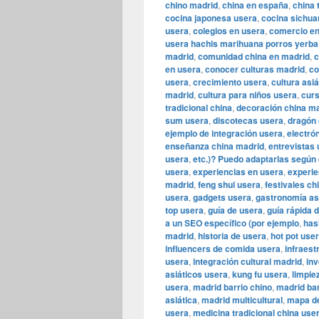
chino madrid
,
china en españa
,
china 
cocina japonesa usera
,
cocina sichua
usera
,
colegios en usera
,
comercio en
usera hachis marihuana porros yerba
madrid
,
comunidad china en madrid
,
c
en usera
,
conocer culturas madrid
,
co
usera
,
crecimiento usera
,
cultura asi
madrid
,
cultura para niños usera
,
curs
tradicional china
,
decoración china m
sum usera
,
discotecas usera
,
dragón 
ejemplo de integración usera
,
electró
enseñanza china madrid
,
entrevistas
usera
,
etc.)? Puedo adaptarlas según 
usera
,
experiencias en usera
,
experie
madrid
,
feng shui usera
,
festivales ch
usera
,
gadgets usera
,
gastronomía as
top usera
,
guía de usera
,
guía rápida 
a un SEO específico (por ejemplo
,
has
madrid
,
historia de usera
,
hot pot use
influencers de comida usera
,
infraest
usera
,
integración cultural madrid
,
inv
asiáticos usera
,
kung fu usera
,
limpie
usera
,
madrid barrio chino
,
madrid bar
asiática
,
madrid multicultural
,
mapa d
usera
,
medicina tradicional china use