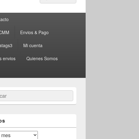
por:
acto
 CMM
Envios & Pago
atags3
Mi cuenta
s envios
Quienes Somos
ar
os