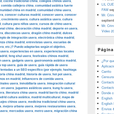
id
,
cocina tradicional china
,
colegios chinos usera
,
LIL CUE
,
comida callejera china
,
comunidad asiática fuerte
FAM
se
munidad china en madrid
,
comunidad china usera
,
era
,
conocer culturas madrid
,
conocer usera
,
conocer
Mr. Crim
,
crecimiento usera
,
cultura asiática usera
,
cultura
septiem
d
,
cultura para niños usera
,
cursos de chino usera
,
Mr. Crim
onal china
,
decoración china madrid
,
deporte en usera
,
Video 2
ra
,
discotecas usera
,
dragón chino madrid
,
dulces
mplo de integración usera
,
electrónica china madrid
,
nza china madrid
,
entrevistas usera
,
escuelas de
era
,
etc.)? Puedo adaptarlas según el objetivo.
Página
 usera
,
experiencias en usera
,
experiencias locales
adrid
,
feng shui usera
,
festivales chinos madrid
,
en usera
,
gadgets usera
,
gastronomía asiática madrid
,
¿Por qu
 top usera
,
guía de usera
,
guía rápida de usera
Aplicac
ientadas a un SEO específico (por ejemplo
,
hashtags
Carrito
toria china madrid
,
historia de usera
,
hot pot usera
,
Censura
inos en madrid
,
influencers de comida usera
,
Contact
cinales usera
,
inmobiliaria usera
,
integración cultural
Contact
s en usera
,
juguetes asiáticos usera
,
kung fu usera
,
era
,
literatura china usera
,
madrid barrio chino
,
madrid
Donde c
drid cultura asiática
,
madrid multicultural
,
mapa de
English
ajes chinos usera
,
medicina tradicional china usera
,
English
a
,
mejora urbana usera
,
mejores restaurantes usera
,
Envios 
usera
,
mercados usera
,
metro usera
,
migración china