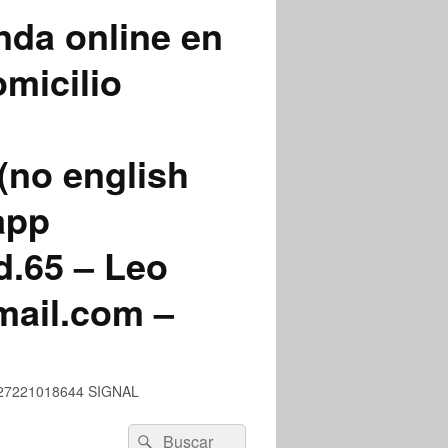
nda online en
micilio
(no english
app
.65 – Leo
mail.com –
 +527221018644 SIGNAL
Buscar
Buscar