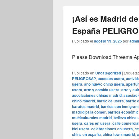
¡Así es Madrid de
España PELIGR
Publicado el
agosto 13, 2025
por
admi
Please Download Threema Appt
Publicado en
Uncategorized
|
Etiqueta
PELIGROSA?
,
accesos usera
,
activid
usera
,
año nuevo chino usera
,
apertur
usera
,
arte y comida usera
,
arte y cul
asociaciones chinas madrid
,
asociaci
chino madrid
,
barrio de usera
,
barrio 
baratos madrid
,
barrios con inmigran
madrid para comer
,
barrios económic
multiculturales madrid
,
belleza china 
usera
,
cafés en usera
,
calle comercia
bici usera
,
celebraciones en usera
,
ce
china en españa
,
china town madrid
,
c