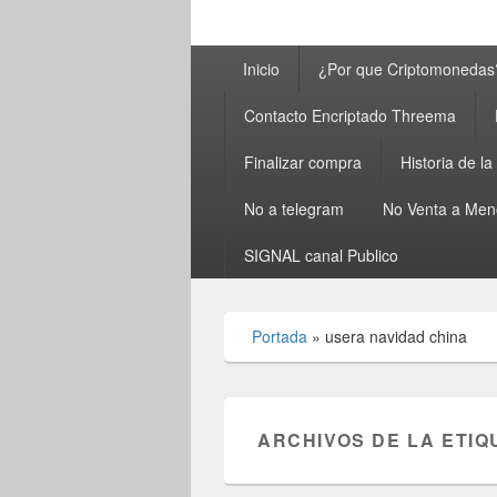
Menú
Inicio
¿Por que Criptomonedas
principal
Contacto Encriptado Threema
Finalizar compra
Historia de l
No a telegram
No Venta a Men
SIGNAL canal Publico
Portada
»
usera navidad china
ARCHIVOS DE LA ETIQ