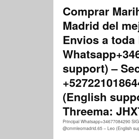
Comprar Marih
Madrid del me
Envios a toda 
Whatsapp+3467
support) – Se
+52722101864
(English supp
Threema: JH
Principal Whatsapp+34677084290 SIGN
@cmmleomadrid.65 – Leo (English s