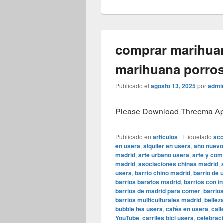
comprar marihuan
marihuana porros
Publicado el
agosto 13, 2025
por
admi
Please Download Threema Appt
Publicado en
articulos
|
Etiquetado
acc
en usera
,
alquiler en usera
,
año nuevo
madrid
,
arte urbano usera
,
arte y com
madrid
,
asociaciones chinas madrid
,
usera
,
barrio chino madrid
,
barrio de 
barrios baratos madrid
,
barrios con i
barrios de madrid para comer
,
barrio
barrios multiculturales madrid
,
bellez
bubble tea usera
,
cafés en usera
,
call
YouTube
,
carriles bici usera
,
celebrac