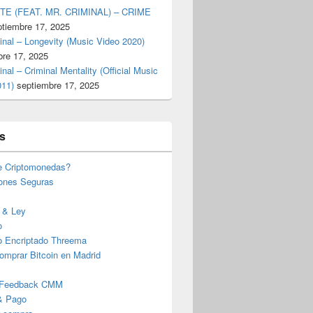
TE (FEAT. MR. CRIMINAL) – CRIME
ptiembre 17, 2025
inal – Longevity (Music Video 2020)
bre 17, 2025
inal – Criminal Mentality (Official Music
011)
septiembre 17, 2025
s
e Criptomonedas?
iones Seguras
 & Ley
o
o Encriptado Threema
omprar Bitcoin en Madrid
 Feedback CMM
& Pago