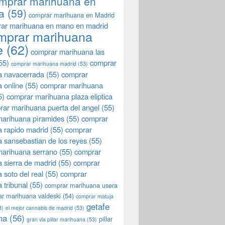
mprar marihuana en
a
(59)
comprar marihuana en Madrid
ar marihuana en mano en madrid
mprar marihuana
e
(62)
comprar marihuana las
55)
comprar
comprar marihuana madrid
(53)
a navacerrada
(55)
comprar
 online
(55)
comprar marihuana
5)
comprar marihuana plaza eliptica
rar marihuana puerta del angel
(55)
arihuana pìramides
(55)
comprar
 rapido madrid
(55)
comprar
 sansebastian de los reyes
(55)
marihuana serrano
(55)
comprar
 sierra de madrid
(55)
comprar
 soto del real
(55)
comprar
 tribunal
(55)
comprar marihuana usera
r marihuana valdeski
(54)
comprar matuja
getafe
3)
el mejor cannabis de madrid
(53)
na
(56)
pillar
gran via pillar marihuana
(53)