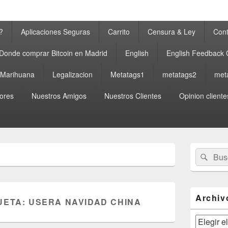
?
Aplicaciones Seguras
Carrito
Censura & Ley
Cont
Donde comprar Bitcoin en Madrid
English
English Feedback
a Marihuana
Legalizacion
Metatags1
metatags2
met
ores
Nuestros Amigos
Nuestros Clientes
Opinion cliente
El
Buscar
Busc
área
por:
de
widget
barra
lateral
Archiv
UETA:
USERA NAVIDAD CHINA
primaria
Archivos