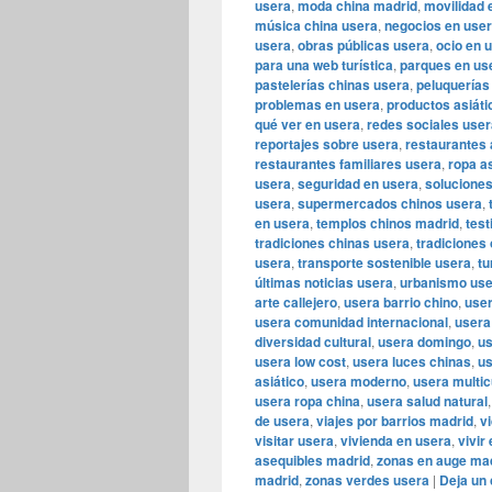
usera
,
moda china madrid
,
movilidad 
música china usera
,
negocios en use
usera
,
obras públicas usera
,
ocio en 
para una web turística
,
parques en us
pastelerías chinas usera
,
peluquerías
problemas en usera
,
productos asiáti
qué ver en usera
,
redes sociales user
reportajes sobre usera
,
restaurantes 
restaurantes familiares usera
,
ropa a
usera
,
seguridad en usera
,
solucione
usera
,
supermercados chinos usera
,
en usera
,
templos chinos madrid
,
tes
tradiciones chinas usera
,
tradiciones
usera
,
transporte sostenible usera
,
tu
últimas noticias usera
,
urbanismo us
arte callejero
,
usera barrio chino
,
user
usera comunidad internacional
,
usera
diversidad cultural
,
usera domingo
,
us
usera low cost
,
usera luces chinas
,
us
asiático
,
usera moderno
,
usera multic
usera ropa china
,
usera salud natural
de usera
,
viajes por barrios madrid
,
v
visitar usera
,
vivienda en usera
,
vivir
asequibles madrid
,
zonas en auge ma
madrid
,
zonas verdes usera
|
Deja un