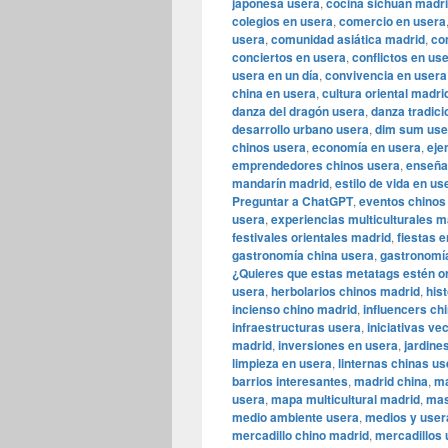
japonesa usera
,
cocina sichuan madr
colegios en usera
,
comercio en usera
usera
,
comunidad asiática madrid
,
co
conciertos en usera
,
conflictos en us
usera en un día
,
convivencia en usera
china en usera
,
cultura oriental madri
danza del dragón usera
,
danza tradici
desarrollo urbano usera
,
dim sum use
chinos usera
,
economía en usera
,
eje
emprendedores chinos usera
,
enseña
mandarín madrid
,
estilo de vida en us
Preguntar a ChatGPT
,
eventos chinos
usera
,
experiencias multiculturales m
festivales orientales madrid
,
fiestas 
gastronomía china usera
,
gastronomía
¿Quieres que estas metatags estén or
usera
,
herbolarios chinos madrid
,
his
incienso chino madrid
,
influencers ch
infraestructuras usera
,
iniciativas ve
madrid
,
inversiones en usera
,
jardine
limpieza en usera
,
linternas chinas us
barrios interesantes
,
madrid china
,
ma
usera
,
mapa multicultural madrid
,
mas
medio ambiente usera
,
medios y user
mercadillo chino madrid
,
mercadillos 