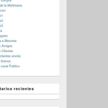
r compra
 de la Marihuana
cion
s1
s2
s3
ta
legram
a a Menores
s Amigos
 Clientes
clientes envios
s Somos
canal Publico
arios recientes