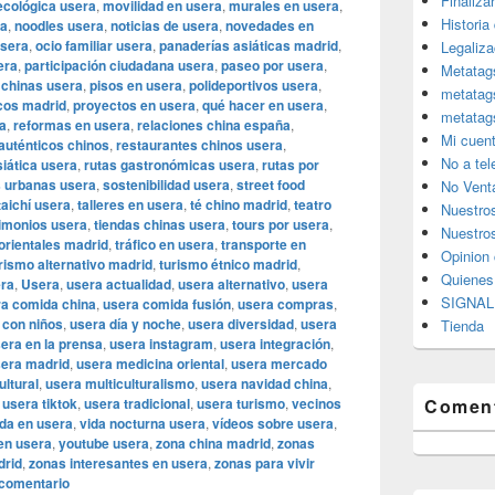
Finaliza
ecológica usera
,
movilidad en usera
,
murales en usera
,
Historia
ra
,
noodles usera
,
noticias de usera
,
novedades en
usera
,
ocio familiar usera
,
panaderías asiáticas madrid
,
Legaliza
era
,
participación ciudadana usera
,
paseo por usera
,
Metatag
 chinas usera
,
pisos en usera
,
polideportivos usera
,
metatag
cos madrid
,
proyectos en usera
,
qué hacer en usera
,
metatag
a
,
reformas en usera
,
relaciones china españa
,
Mi cuen
auténticos chinos
,
restaurantes chinos usera
,
No a te
siática usera
,
rutas gastronómicas usera
,
rutas por
s urbanas usera
,
sostenibilidad usera
,
street food
No Vent
taichí usera
,
talleres en usera
,
té chino madrid
,
teatro
Nuestro
timonios usera
,
tiendas chinas usera
,
tours por usera
,
Nuestros
 orientales madrid
,
tráfico en usera
,
transporte en
Opinion 
rismo alternativo madrid
,
turismo étnico madrid
,
Quiene
era
,
Usera
,
usera actualidad
,
usera alternativo
,
usera
SIGNAL 
a comida china
,
usera comida fusión
,
usera compras
,
 con niños
,
usera día y noche
,
usera diversidad
,
usera
Tienda
era en la prensa
,
usera instagram
,
usera integración
,
era madrid
,
usera medicina oriental
,
usera mercado
ultural
,
usera multiculturalismo
,
usera navidad china
,
,
usera tiktok
,
usera tradicional
,
usera turismo
,
vecinos
Coment
ida en usera
,
vida nocturna usera
,
vídeos sobre usera
,
 en usera
,
youtube usera
,
zona china madrid
,
zonas
drid
,
zonas interesantes en usera
,
zonas para vivir
 comentario