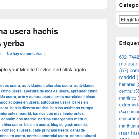
Catego
Categorías
a usera hachis
 yerba
Etique
n
—
No hay comentarios ↓
60217442
malasañ
o your Mobile Device and click again
(57)
com
madrid
(
henares
(
esos usera
,
actividades culturales usera
,
actividades
central
(5
 chino usera
,
apertura de locales usera
,
aprender chino
ida usera
,
arte y cultura usera
,
artes marciales chinas
martinez
(
asociaciones en usera
,
autobuses usera
,
bares en
extremad
usera
,
barrio diverso madrid
,
barrios asiáticos europa
,
compr
(54)
nmigrantes madrid
,
barrios con más inmigrantes
,
comprar 
s económicos madrid
,
barrios emergentes madrid
,
a china usera
,
bicis en usera
,
blog de gastronomía
,
marihuana
e comercial usera
,
calle principal usera
,
canal de
marihua
iones en usera
,
centro comercial usera
,
centro cultural