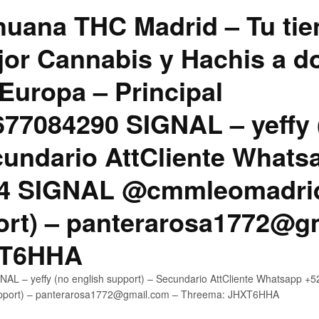
uana THC Madrid – Tu tie
jor Cannabis y Hachis a do
Europa – Principal
7084290 SIGNAL – yeffy 
cundario AttCliente Whats
4 SIGNAL @cmmleomadrid
ort) – panterarosa1772@g
XT6HHA
AL – yeffy (no english support) – Secundario AttCliente Whatsapp
upport) – panterarosa1772@gmail.com – Threema: JHXT6HHA