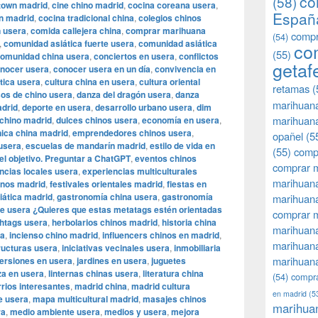
co
(58)
town madrid
,
cine chino madrid
,
cocina coreana usera
,
Españ
n madrid
,
cocina tradicional china
,
colegios chinos
 usera
,
comida callejera china
,
comprar marihuana
compr
(54)
,
comunidad asiática fuerte usera
,
comunidad asiática
co
(55)
omunidad china usera
,
conciertos en usera
,
conflictos
getaf
nocer usera
,
conocer usera en un día
,
convivencia en
ática usera
,
cultura china en usera
,
cultura oriental
retamas
(
os de chino usera
,
danza del dragón usera
,
danza
marihuan
adrid
,
deporte en usera
,
desarrollo urbano usera
,
dim
marihuana
chino madrid
,
dulces chinos usera
,
economía en usera
,
nica china madrid
,
emprendedores chinos usera
,
opañel
(5
 usera
,
escuelas de mandarín madrid
,
estilo de vida en
(55)
comp
el objetivo. Preguntar a ChatGPT
,
eventos chinos
comprar m
ncias locales usera
,
experiencias multiculturales
marihuana
inos madrid
,
festivales orientales madrid
,
fiestas en
iática madrid
,
gastronomía china usera
,
gastronomía
marihuana
de usera ¿Quieres que estas metatags estén orientadas
comprar 
htags usera
,
herbolarios chinos madrid
,
historia china
marihuana
ra
,
incienso chino madrid
,
influencers chinos en madrid
,
marihuana
ructuras usera
,
iniciativas vecinales usera
,
inmobiliaria
marihuana
ersiones en usera
,
jardines en usera
,
juguetes
za en usera
,
linternas chinas usera
,
literatura china
(54)
compra
rios interesantes
,
madrid china
,
madrid cultura
en madrid
(5
e usera
,
mapa multicultural madrid
,
masajes chinos
marihua
ra
,
medio ambiente usera
,
medios y usera
,
mejora