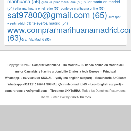
marihuana
(56)
pillar maria en madrid
gran via pillar marihuana
(53)
(54)
pillar marihuana en el retiro
(53)
punto de marihuana online
(53)
sat97800@gmail.com
(65)
surespot
teleyerba madrid
(54)
weedmadrid
(53)
www.comprarmarihuanamadrid.c
(63)
​​Gran Via Madrid
(53)
Copyright © 2026
Comprar Marihuana THC Madrid – Tu tienda online en Madrid del
mejor Cannabis y Hachis a domicilio Envios a toda Europa – Principal
Whatsapp+34677084290 SIGNAL – yeffy (no english support) – Secundario AttCliente
Whatsapp +527221018644 SIGNAL @cmmleomadrid.65 – Leo (English support) –
panterarosa1772@gmail.com – Threema: JHXT6HHA
. Todos los Derechos Reservados.
Theme: Catch Box by
Catch Themes