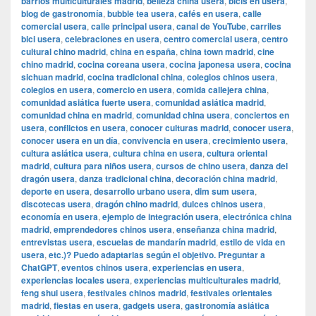
barrios multiculturales madrid
,
belleza china usera
,
bicis en usera
,
blog de gastronomía
,
bubble tea usera
,
cafés en usera
,
calle
comercial usera
,
calle principal usera
,
canal de YouTube
,
carriles
bici usera
,
celebraciones en usera
,
centro comercial usera
,
centro
cultural chino madrid
,
china en españa
,
china town madrid
,
cine
chino madrid
,
cocina coreana usera
,
cocina japonesa usera
,
cocina
sichuan madrid
,
cocina tradicional china
,
colegios chinos usera
,
colegios en usera
,
comercio en usera
,
comida callejera china
,
comunidad asiática fuerte usera
,
comunidad asiática madrid
,
comunidad china en madrid
,
comunidad china usera
,
conciertos en
usera
,
conflictos en usera
,
conocer culturas madrid
,
conocer usera
,
conocer usera en un día
,
convivencia en usera
,
crecimiento usera
,
cultura asiática usera
,
cultura china en usera
,
cultura oriental
madrid
,
cultura para niños usera
,
cursos de chino usera
,
danza del
dragón usera
,
danza tradicional china
,
decoración china madrid
,
deporte en usera
,
desarrollo urbano usera
,
dim sum usera
,
discotecas usera
,
dragón chino madrid
,
dulces chinos usera
,
economía en usera
,
ejemplo de integración usera
,
electrónica china
madrid
,
emprendedores chinos usera
,
enseñanza china madrid
,
entrevistas usera
,
escuelas de mandarín madrid
,
estilo de vida en
usera
,
etc.)? Puedo adaptarlas según el objetivo. Preguntar a
ChatGPT
,
eventos chinos usera
,
experiencias en usera
,
experiencias locales usera
,
experiencias multiculturales madrid
,
feng shui usera
,
festivales chinos madrid
,
festivales orientales
madrid
,
fiestas en usera
,
gadgets usera
,
gastronomía asiática