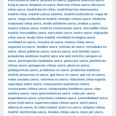
inversiones en usera
jardines en usera
juguetes asiáticos usera
kung fu usera
,
limpieza en usera
,
linternas chinas usera
,
literatura
china usera
,
madrid barrio chino
,
madrid barrios interesantes
,
madrid china
,
madrid cultura asiática
,
madrid multicultural
,
mapa de
usera
,
mapa multicultural madrid
,
masajes chinos usera
,
medicina
tradicional china usera
,
medio ambiente usera
,
medios y usera
,
mejora urbana usera
,
mejores restaurantes usera
,
mercadillo chino
madrid
,
mercadillos usera
,
mercados usera
,
metro usera
,
migración
china usera
,
moda china madrid
,
movilidad ecológica usera
,
movilidad en usera
,
murales en usera
,
música china usera
,
negocios en usera
,
noodles usera
,
noticias de usera
,
novedades en
usera
,
obras públicas usera
,
ocio en usera
,
ocio familiar usera
,
panaderías asiáticas madrid
,
para una web turística
,
parques en
usera
,
participación ciudadana usera
,
paseo por usera
,
pastelerías
chinas usera
,
peluquerías chinas usera
,
pisos en usera
,
polideportivos usera
,
problemas en usera
,
productos asiáticos
madrid
,
proyectos en usera
,
qué hacer en usera
,
qué ver en usera
,
redes sociales usera
,
reformas en usera
,
relaciones china españa
,
reportajes sobre usera
,
restaurantes auténticos chinos
,
restaurantes chinos usera
,
restaurantes familiares usera
,
ropa
asiática usera
,
rutas gastronómicas usera
,
rutas por usera
,
seguridad en usera
,
soluciones urbanas usera
,
sostenibilidad usera
,
street food usera
,
supermercados chinos usera
,
taichí usera
,
talleres en usera
,
té chino madrid
,
teatro en usera
,
templos chinos
madrid
,
testimonios usera
,
tiendas chinas usera
,
tours por usera
,