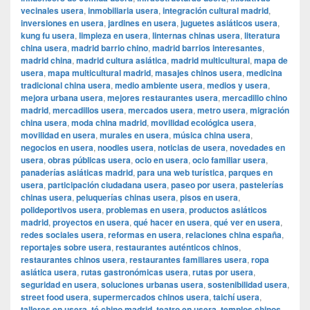
vecinales usera
,
inmobiliaria usera
,
integración cultural madrid
,
inversiones en usera
,
jardines en usera
,
juguetes asiáticos usera
,
kung fu usera
,
limpieza en usera
,
linternas chinas usera
,
literatura
china usera
,
madrid barrio chino
,
madrid barrios interesantes
,
madrid china
,
madrid cultura asiática
,
madrid multicultural
,
mapa de
usera
,
mapa multicultural madrid
,
masajes chinos usera
,
medicina
tradicional china usera
,
medio ambiente usera
,
medios y usera
,
mejora urbana usera
,
mejores restaurantes usera
,
mercadillo chino
madrid
,
mercadillos usera
,
mercados usera
,
metro usera
,
migración
china usera
,
moda china madrid
,
movilidad ecológica usera
,
movilidad en usera
,
murales en usera
,
música china usera
,
negocios en usera
,
noodles usera
,
noticias de usera
,
novedades en
usera
,
obras públicas usera
,
ocio en usera
,
ocio familiar usera
,
panaderías asiáticas madrid
,
para una web turística
,
parques en
usera
,
participación ciudadana usera
,
paseo por usera
,
pastelerías
chinas usera
,
peluquerías chinas usera
,
pisos en usera
,
polideportivos usera
,
problemas en usera
,
productos asiáticos
madrid
,
proyectos en usera
,
qué hacer en usera
,
qué ver en usera
,
redes sociales usera
,
reformas en usera
,
relaciones china españa
,
reportajes sobre usera
,
restaurantes auténticos chinos
,
restaurantes chinos usera
,
restaurantes familiares usera
,
ropa
asiática usera
,
rutas gastronómicas usera
,
rutas por usera
,
seguridad en usera
,
soluciones urbanas usera
,
sostenibilidad usera
,
street food usera
,
supermercados chinos usera
,
taichí usera
,
talleres en usera
,
té chino madrid
,
teatro en usera
,
templos chinos