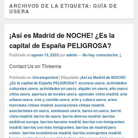
ARCHIVOS DE LA ETIQUETA:
GUÍA DE
USERA
¡Así es Madrid de NOCHE! ¿Es la
capital de España PELIGROSA?
Publicado el
agosto 13, 2025
por
admin
—
No hay comentarios ↓
Contact Us on Threema
Publicado en
Uncategorized
|
Etiquetado
¡Así es Madrid de NOCHE!
¿Es la capital de España PELIGROSA?
,
accesos usera
,
actividades
culturales usera
,
actividades en usera
,
alquiler en usera
,
año nuevo
chino usera
,
apertura de locales usera
,
aprender chino madrid
,
arte
urbano usera
,
arte y comida usera
,
arte y cultura usera
,
artes
marciales chinas madrid
,
asociaciones chinas madrid
,
asociaciones en usera
,
autobuses usera
,
bares en usera
,
barrio
chino madrid
,
barrio de usera
,
barrio diverso madrid
,
barrios
asiáticos europa
,
barrios baratos madrid
,
barrios con inmigrantes
madrid
,
barrios con más inmigrantes
,
barrios de madrid para
comer
,
barrios económicos madrid
,
barrios emergentes madrid
,