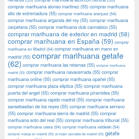
comprar marihuana alonso martinez
(55)
comprar marihuana
alto de extremadura
(55)
comprar marihuana aranjuez
(54)
comprar marihuana arganda del rey
(55)
comprar marihuana
carpetana
(55)
comprar marihuana club cannabico
(55)
comprar marihuana de exterior en madrid
(58)
comprar marihuana en España
(59)
comprar
comprar marihuana en mano en
marihuana en Madrid
(54)
comprar marihuana getafe
madrid
(55)
(62)
comprar marihuana las retamas
(55)
comprar marihuana
comprar marihuana navacerrada
(55)
comprar
madrid
(53)
marihuana online
(55)
comprar marihuana opañel
(55)
comprar marihuana plaza eliptica
(55)
comprar marihuana
puerta del angel
(55)
comprar marihuana pìramides
(55)
comprar marihuana rapido madrid
(55)
comprar marihuana
sansebastian de los reyes
(55)
comprar marihuana serrano
(55)
comprar marihuana sierra de madrid
(55)
comprar
marihuana soto del real
(55)
comprar marihuana tribunal
(55)
comprar marihuana usera
(54)
comprar marihuana valdeski
(54)
getafe
comprar matuja en madrid
(53)
el mejor cannabis de madrid
(53)