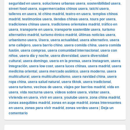
seguridad en usera
,
soluciones urbanas usera
,
sostenibilidad usera
,
street food usera
,
supermercados chinos usera
,
taichí usera
,
talleres en usera
,
té chino madrid
,
teatro en usera
,
templos chinos
madrid
,
testimonios usera
,
tiendas chinas usera
,
tours por usera
,
tradiciones chinas usera
,
tradiciones orientales madrid
,
tráfico en
usera
,
transporte en usera
,
transporte sostenible usera
,
turismo
alternativo madrid
,
turismo étnico madrid
,
últimas noticias usera
,
urbanismo usera
,
Usera
,
usera actualidad
,
usera alternativo
,
usera
arte callejero
,
usera barrio chino
,
usera comida china
,
usera comida
fusión
,
usera compras
,
usera comunidad internacional
,
usera con
niños
,
usera día y noche
,
usera diversidad
,
usera diversidad
cultural
,
usera domingo
,
usera en la prensa
,
usera instagram
,
usera
integración
,
usera low cost
,
usera luces chinas
,
usera madrid
,
usera
medicina oriental
,
usera mercado asiático
,
usera moderno
,
usera
multicultural
,
usera multiculturalismo
,
usera navidad china
,
usera
ropa china
,
usera salud natural
,
usera tiktok
,
usera tradicional
,
usera turismo
,
vecinos de usera
,
viajes por barrios madrid
,
vida en
usera
,
vida nocturna usera
,
vídeos sobre usera
,
visitar usera
,
vivienda en usera
,
vivir en usera
,
youtube usera
,
zona china madrid
,
zonas asequibles madrid
,
zonas en auge madrid
,
zonas interesantes
en usera
,
zonas para vivir madrid
,
zonas verdes usera
|
Deja un
comentario