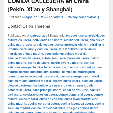
COMIDA CALLEJERA en China
(Pekín, Xi’an y Shanghái)
Publicado el
agosto 13, 2025
por
admin
—
No hay comentarios ↓
Contact Us on Threema
Publicado en
Uncategorized
|
Etiquetado
accesos usera
,
actividades
culturales usera
,
actividades en usera
,
alquiler en usera
,
año nuevo
chino usera
,
apertura de locales usera
,
aprender chino madrid
,
arte
urbano usera
,
arte y comida usera
,
arte y cultura usera
,
artes
marciales chinas madrid
,
asociaciones chinas madrid
,
asociaciones en usera
,
autobuses usera
,
bares en usera
,
barrio
chino madrid
,
barrio de usera
,
barrio diverso madrid
,
barrios
asiáticos europa
,
barrios baratos madrid
,
barrios con inmigrantes
madrid
,
barrios con más inmigrantes
,
barrios de madrid para
comer
,
barrios económicos madrid
,
barrios emergentes madrid
,
barrios multiculturales madrid
,
belleza china usera
,
bicis en usera
,
blog de gastronomía
,
bubble tea usera
,
cafés en usera
,
calle
comercial usera
,
calle principal usera
,
canal de YouTube
,
carriles
bici usera
,
celebraciones en usera
,
centro comercial usera
,
centro
cultural chino madrid
,
china en españa
,
china town madrid
,
cine
chino madrid
,
cocina coreana usera
,
cocina japonesa usera
,
cocina
sichuan madrid
,
cocina tradicional china
,
colegios chinos usera
,
colegios en usera
,
comercio en usera
,
comida callejera china
,