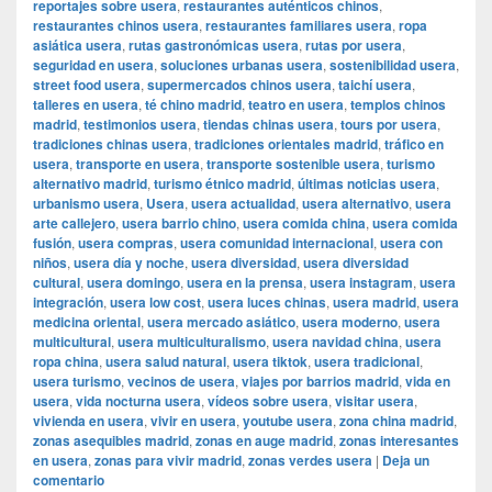
reportajes sobre usera
,
restaurantes auténticos chinos
,
restaurantes chinos usera
,
restaurantes familiares usera
,
ropa
asiática usera
,
rutas gastronómicas usera
,
rutas por usera
,
seguridad en usera
,
soluciones urbanas usera
,
sostenibilidad usera
,
street food usera
,
supermercados chinos usera
,
taichí usera
,
talleres en usera
,
té chino madrid
,
teatro en usera
,
templos chinos
madrid
,
testimonios usera
,
tiendas chinas usera
,
tours por usera
,
tradiciones chinas usera
,
tradiciones orientales madrid
,
tráfico en
usera
,
transporte en usera
,
transporte sostenible usera
,
turismo
alternativo madrid
,
turismo étnico madrid
,
últimas noticias usera
,
urbanismo usera
,
Usera
,
usera actualidad
,
usera alternativo
,
usera
arte callejero
,
usera barrio chino
,
usera comida china
,
usera comida
fusión
,
usera compras
,
usera comunidad internacional
,
usera con
niños
,
usera día y noche
,
usera diversidad
,
usera diversidad
cultural
,
usera domingo
,
usera en la prensa
,
usera instagram
,
usera
integración
,
usera low cost
,
usera luces chinas
,
usera madrid
,
usera
medicina oriental
,
usera mercado asiático
,
usera moderno
,
usera
multicultural
,
usera multiculturalismo
,
usera navidad china
,
usera
ropa china
,
usera salud natural
,
usera tiktok
,
usera tradicional
,
usera turismo
,
vecinos de usera
,
viajes por barrios madrid
,
vida en
usera
,
vida nocturna usera
,
vídeos sobre usera
,
visitar usera
,
vivienda en usera
,
vivir en usera
,
youtube usera
,
zona china madrid
,
zonas asequibles madrid
,
zonas en auge madrid
,
zonas interesantes
en usera
,
zonas para vivir madrid
,
zonas verdes usera
|
Deja un
comentario