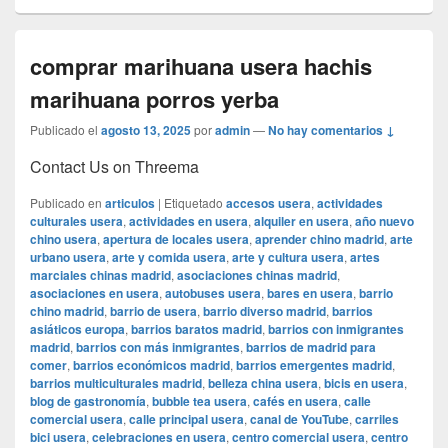
comprar marihuana usera hachis
marihuana porros yerba
Publicado el
agosto 13, 2025
por
admin
—
No hay comentarios ↓
Contact Us on Threema
Publicado en
articulos
|
Etiquetado
accesos usera
,
actividades
culturales usera
,
actividades en usera
,
alquiler en usera
,
año nuevo
chino usera
,
apertura de locales usera
,
aprender chino madrid
,
arte
urbano usera
,
arte y comida usera
,
arte y cultura usera
,
artes
marciales chinas madrid
,
asociaciones chinas madrid
,
asociaciones en usera
,
autobuses usera
,
bares en usera
,
barrio
chino madrid
,
barrio de usera
,
barrio diverso madrid
,
barrios
asiáticos europa
,
barrios baratos madrid
,
barrios con inmigrantes
madrid
,
barrios con más inmigrantes
,
barrios de madrid para
comer
,
barrios económicos madrid
,
barrios emergentes madrid
,
barrios multiculturales madrid
,
belleza china usera
,
bicis en usera
,
blog de gastronomía
,
bubble tea usera
,
cafés en usera
,
calle
comercial usera
,
calle principal usera
,
canal de YouTube
,
carriles
bici usera
,
celebraciones en usera
,
centro comercial usera
,
centro