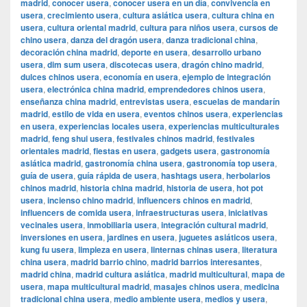
madrid
,
conocer usera
,
conocer usera en un día
,
convivencia en
usera
,
crecimiento usera
,
cultura asiática usera
,
cultura china en
usera
,
cultura oriental madrid
,
cultura para niños usera
,
cursos de
chino usera
,
danza del dragón usera
,
danza tradicional china
,
decoración china madrid
,
deporte en usera
,
desarrollo urbano
usera
,
dim sum usera
,
discotecas usera
,
dragón chino madrid
,
dulces chinos usera
,
economía en usera
,
ejemplo de integración
usera
,
electrónica china madrid
,
emprendedores chinos usera
,
enseñanza china madrid
,
entrevistas usera
,
escuelas de mandarín
madrid
,
estilo de vida en usera
,
eventos chinos usera
,
experiencias
en usera
,
experiencias locales usera
,
experiencias multiculturales
madrid
,
feng shui usera
,
festivales chinos madrid
,
festivales
orientales madrid
,
fiestas en usera
,
gadgets usera
,
gastronomía
asiática madrid
,
gastronomía china usera
,
gastronomía top usera
,
guía de usera
,
guía rápida de usera
,
hashtags usera
,
herbolarios
chinos madrid
,
historia china madrid
,
historia de usera
,
hot pot
usera
,
incienso chino madrid
,
influencers chinos en madrid
,
influencers de comida usera
,
infraestructuras usera
,
iniciativas
vecinales usera
,
inmobiliaria usera
,
integración cultural madrid
,
inversiones en usera
,
jardines en usera
,
juguetes asiáticos usera
,
kung fu usera
,
limpieza en usera
,
linternas chinas usera
,
literatura
china usera
,
madrid barrio chino
,
madrid barrios interesantes
,
madrid china
,
madrid cultura asiática
,
madrid multicultural
,
mapa de
usera
,
mapa multicultural madrid
,
masajes chinos usera
,
medicina
tradicional china usera
,
medio ambiente usera
,
medios y usera
,