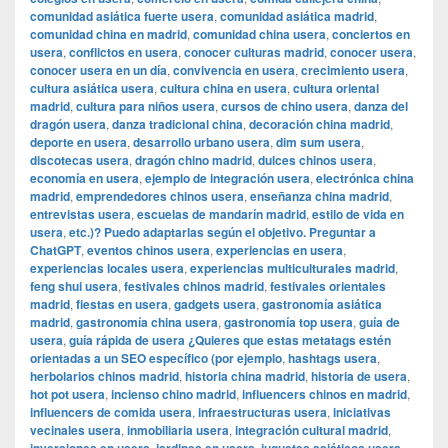
comunidad asiática fuerte usera
,
comunidad asiática madrid
,
comunidad china en madrid
,
comunidad china usera
,
conciertos en
usera
,
conflictos en usera
,
conocer culturas madrid
,
conocer usera
,
conocer usera en un día
,
convivencia en usera
,
crecimiento usera
,
cultura asiática usera
,
cultura china en usera
,
cultura oriental
madrid
,
cultura para niños usera
,
cursos de chino usera
,
danza del
dragón usera
,
danza tradicional china
,
decoración china madrid
,
deporte en usera
,
desarrollo urbano usera
,
dim sum usera
,
discotecas usera
,
dragón chino madrid
,
dulces chinos usera
,
economía en usera
,
ejemplo de integración usera
,
electrónica china
madrid
,
emprendedores chinos usera
,
enseñanza china madrid
,
entrevistas usera
,
escuelas de mandarín madrid
,
estilo de vida en
usera
,
etc.)? Puedo adaptarlas según el objetivo. Preguntar a
ChatGPT
,
eventos chinos usera
,
experiencias en usera
,
experiencias locales usera
,
experiencias multiculturales madrid
,
feng shui usera
,
festivales chinos madrid
,
festivales orientales
madrid
,
fiestas en usera
,
gadgets usera
,
gastronomía asiática
madrid
,
gastronomía china usera
,
gastronomía top usera
,
guía de
usera
,
guía rápida de usera ¿Quieres que estas metatags estén
orientadas a un SEO específico (por ejemplo
,
hashtags usera
,
herbolarios chinos madrid
,
historia china madrid
,
historia de usera
,
hot pot usera
,
incienso chino madrid
,
influencers chinos en madrid
,
influencers de comida usera
,
infraestructuras usera
,
iniciativas
vecinales usera
,
inmobiliaria usera
,
integración cultural madrid
,
,
,
,