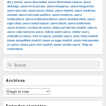
día y noche
,
usera diversidad
,
usera diversidad cultural
,
usera
domingo
,
usera en la prensa
,
usera instagram
,
usera integración
,
usera low cost
,
usera luces chinas
,
usera madrid
,
usera medicina
oriental
,
usera mercado asiático
,
usera moderno
,
usera
multicultural
,
usera multiculturalismo
,
usera navidad china
,
usera
ropa china
,
usera salud natural
,
usera tiktok
,
usera tradicional
,
usera turismo
,
vecinos de usera
,
viajes por barrios madrid
,
vida en
usera
,
vida nocturna usera
,
vídeos sobre usera
,
visitar usera
,
vivienda en usera
,
vivir en usera
,
youtube usera
,
zona china madrid
,
zonas asequibles madrid
,
zonas en auge madrid
,
zonas interesantes
en usera
,
zonas para vivir madrid
,
zonas verdes usera
|
Deja un
comentario
El
Buscar
Buscar
área
por:
de
widget
barra
Archivos
lateral
primaria
Archivos
Entradas recientes