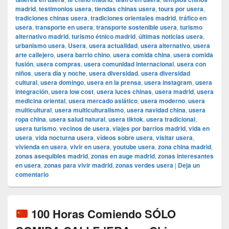
madrid
,
testimonios usera
,
tiendas chinas usera
,
tours por usera
,
tradiciones chinas usera
,
tradiciones orientales madrid
,
tráfico en
usera
,
transporte en usera
,
transporte sostenible usera
,
turismo
alternativo madrid
,
turismo étnico madrid
,
últimas noticias usera
,
urbanismo usera
,
Usera
,
usera actualidad
,
usera alternativo
,
usera
arte callejero
,
usera barrio chino
,
usera comida china
,
usera comida
fusión
,
usera compras
,
usera comunidad internacional
,
usera con
niños
,
usera día y noche
,
usera diversidad
,
usera diversidad
cultural
,
usera domingo
,
usera en la prensa
,
usera instagram
,
usera
integración
,
usera low cost
,
usera luces chinas
,
usera madrid
,
usera
medicina oriental
,
usera mercado asiático
,
usera moderno
,
usera
multicultural
,
usera multiculturalismo
,
usera navidad china
,
usera
ropa china
,
usera salud natural
,
usera tiktok
,
usera tradicional
,
usera turismo
,
vecinos de usera
,
viajes por barrios madrid
,
vida en
usera
,
vida nocturna usera
,
vídeos sobre usera
,
visitar usera
,
vivienda en usera
,
vivir en usera
,
youtube usera
,
zona china madrid
,
zonas asequibles madrid
,
zonas en auge madrid
,
zonas interesantes
en usera
,
zonas para vivir madrid
,
zonas verdes usera
|
Deja un
comentario
100 Horas Comiendo SÓLO