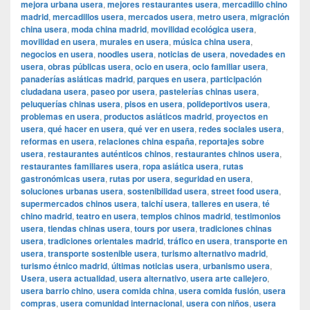
mejora urbana usera
,
mejores restaurantes usera
,
mercadillo chino
madrid
,
mercadillos usera
,
mercados usera
,
metro usera
,
migración
china usera
,
moda china madrid
,
movilidad ecológica usera
,
movilidad en usera
,
murales en usera
,
música china usera
,
negocios en usera
,
noodles usera
,
noticias de usera
,
novedades en
usera
,
obras públicas usera
,
ocio en usera
,
ocio familiar usera
,
panaderías asiáticas madrid
,
parques en usera
,
participación
ciudadana usera
,
paseo por usera
,
pastelerías chinas usera
,
peluquerías chinas usera
,
pisos en usera
,
polideportivos usera
,
problemas en usera
,
productos asiáticos madrid
,
proyectos en
usera
,
qué hacer en usera
,
qué ver en usera
,
redes sociales usera
,
reformas en usera
,
relaciones china españa
,
reportajes sobre
usera
,
restaurantes auténticos chinos
,
restaurantes chinos usera
,
restaurantes familiares usera
,
ropa asiática usera
,
rutas
gastronómicas usera
,
rutas por usera
,
seguridad en usera
,
soluciones urbanas usera
,
sostenibilidad usera
,
street food usera
,
supermercados chinos usera
,
taichí usera
,
talleres en usera
,
té
chino madrid
,
teatro en usera
,
templos chinos madrid
,
testimonios
usera
,
tiendas chinas usera
,
tours por usera
,
tradiciones chinas
usera
,
tradiciones orientales madrid
,
tráfico en usera
,
transporte en
usera
,
transporte sostenible usera
,
turismo alternativo madrid
,
turismo étnico madrid
,
últimas noticias usera
,
urbanismo usera
,
Usera
,
usera actualidad
,
usera alternativo
,
usera arte callejero
,
usera barrio chino
,
usera comida china
,
usera comida fusión
,
usera
compras
,
usera comunidad internacional
,
usera con niños
,
usera