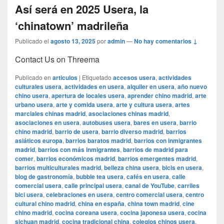
Así será en 2025 Usera, la
‘chinatown’ madrileña
Publicado el
agosto 13, 2025
por
admin
—
No hay comentarios ↓
Contact Us on Threema
Publicado en
articulos
|
Etiquetado
accesos usera
,
actividades
culturales usera
,
actividades en usera
,
alquiler en usera
,
año nuevo
chino usera
,
apertura de locales usera
,
aprender chino madrid
,
arte
urbano usera
,
arte y comida usera
,
arte y cultura usera
,
artes
marciales chinas madrid
,
asociaciones chinas madrid
,
asociaciones en usera
,
autobuses usera
,
bares en usera
,
barrio
chino madrid
,
barrio de usera
,
barrio diverso madrid
,
barrios
asiáticos europa
,
barrios baratos madrid
,
barrios con inmigrantes
madrid
,
barrios con más inmigrantes
,
barrios de madrid para
comer
,
barrios económicos madrid
,
barrios emergentes madrid
,
barrios multiculturales madrid
,
belleza china usera
,
bicis en usera
,
blog de gastronomía
,
bubble tea usera
,
cafés en usera
,
calle
comercial usera
,
calle principal usera
,
canal de YouTube
,
carriles
bici usera
,
celebraciones en usera
,
centro comercial usera
,
centro
cultural chino madrid
,
china en españa
,
china town madrid
,
cine
chino madrid
,
cocina coreana usera
,
cocina japonesa usera
,
cocina
sichuan madrid
,
cocina tradicional china
,
colegios chinos usera
,