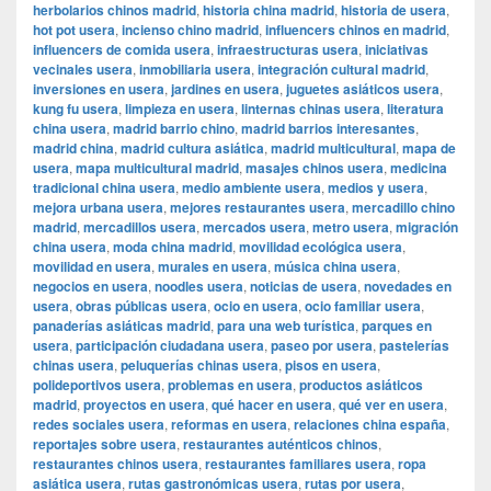
herbolarios chinos madrid
,
historia china madrid
,
historia de usera
,
hot pot usera
,
incienso chino madrid
,
influencers chinos en madrid
,
influencers de comida usera
,
infraestructuras usera
,
iniciativas
vecinales usera
,
inmobiliaria usera
,
integración cultural madrid
,
inversiones en usera
,
jardines en usera
,
juguetes asiáticos usera
,
kung fu usera
,
limpieza en usera
,
linternas chinas usera
,
literatura
china usera
,
madrid barrio chino
,
madrid barrios interesantes
,
madrid china
,
madrid cultura asiática
,
madrid multicultural
,
mapa de
usera
,
mapa multicultural madrid
,
masajes chinos usera
,
medicina
tradicional china usera
,
medio ambiente usera
,
medios y usera
,
mejora urbana usera
,
mejores restaurantes usera
,
mercadillo chino
madrid
,
mercadillos usera
,
mercados usera
,
metro usera
,
migración
china usera
,
moda china madrid
,
movilidad ecológica usera
,
movilidad en usera
,
murales en usera
,
música china usera
,
negocios en usera
,
noodles usera
,
noticias de usera
,
novedades en
usera
,
obras públicas usera
,
ocio en usera
,
ocio familiar usera
,
panaderías asiáticas madrid
,
para una web turística
,
parques en
usera
,
participación ciudadana usera
,
paseo por usera
,
pastelerías
chinas usera
,
peluquerías chinas usera
,
pisos en usera
,
polideportivos usera
,
problemas en usera
,
productos asiáticos
madrid
,
proyectos en usera
,
qué hacer en usera
,
qué ver en usera
,
redes sociales usera
,
reformas en usera
,
relaciones china españa
,
reportajes sobre usera
,
restaurantes auténticos chinos
,
restaurantes chinos usera
,
restaurantes familiares usera
,
ropa
asiática usera
,
rutas gastronómicas usera
,
rutas por usera
,