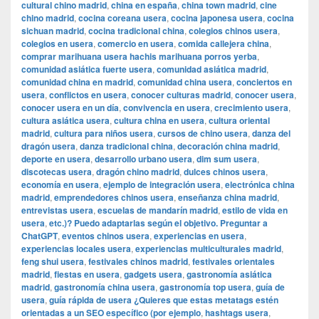
cultural chino madrid
,
china en españa
,
china town madrid
,
cine
chino madrid
,
cocina coreana usera
,
cocina japonesa usera
,
cocina
sichuan madrid
,
cocina tradicional china
,
colegios chinos usera
,
colegios en usera
,
comercio en usera
,
comida callejera china
,
comprar marihuana usera hachis marihuana porros yerba
,
comunidad asiática fuerte usera
,
comunidad asiática madrid
,
comunidad china en madrid
,
comunidad china usera
,
conciertos en
usera
,
conflictos en usera
,
conocer culturas madrid
,
conocer usera
,
conocer usera en un día
,
convivencia en usera
,
crecimiento usera
,
cultura asiática usera
,
cultura china en usera
,
cultura oriental
madrid
,
cultura para niños usera
,
cursos de chino usera
,
danza del
dragón usera
,
danza tradicional china
,
decoración china madrid
,
deporte en usera
,
desarrollo urbano usera
,
dim sum usera
,
discotecas usera
,
dragón chino madrid
,
dulces chinos usera
,
economía en usera
,
ejemplo de integración usera
,
electrónica china
madrid
,
emprendedores chinos usera
,
enseñanza china madrid
,
entrevistas usera
,
escuelas de mandarín madrid
,
estilo de vida en
usera
,
etc.)? Puedo adaptarlas según el objetivo. Preguntar a
ChatGPT
,
eventos chinos usera
,
experiencias en usera
,
experiencias locales usera
,
experiencias multiculturales madrid
,
feng shui usera
,
festivales chinos madrid
,
festivales orientales
madrid
,
fiestas en usera
,
gadgets usera
,
gastronomía asiática
madrid
,
gastronomía china usera
,
gastronomía top usera
,
guía de
usera
,
guía rápida de usera ¿Quieres que estas metatags estén
orientadas a un SEO específico (por ejemplo
,
hashtags usera
,