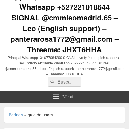
Whatsapp +527221018644
SIGNAL @cmmleomadrid.65 –
Leo (English support) –
panterarosa1772@gmail.com –
Threema: JHXT6HHA
Principal Whatsapp+34677084290 SIGNAL – yeffy (no english support) –
Secundario AttCliente Whatsapp +527221018644 SIGNAL
@cmmleomadrid.65 – Leo (English support) – panterarosa1772@gmail.com
– Threema: JHXT6HHA
Buscar
Buscar
por:
Menú
Portada
»
guía de usera