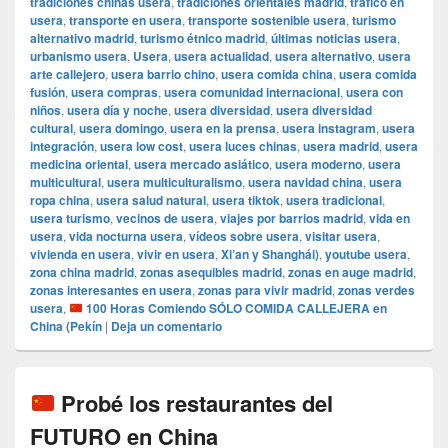
tradiciones chinas usera
,
tradiciones orientales madrid
,
tráfico en
usera
,
transporte en usera
,
transporte sostenible usera
,
turismo
alternativo madrid
,
turismo étnico madrid
,
últimas noticias usera
,
urbanismo usera
,
Usera
,
usera actualidad
,
usera alternativo
,
usera
arte callejero
,
usera barrio chino
,
usera comida china
,
usera comida
fusión
,
usera compras
,
usera comunidad internacional
,
usera con
niños
,
usera día y noche
,
usera diversidad
,
usera diversidad
cultural
,
usera domingo
,
usera en la prensa
,
usera instagram
,
usera
integración
,
usera low cost
,
usera luces chinas
,
usera madrid
,
usera
medicina oriental
,
usera mercado asiático
,
usera moderno
,
usera
multicultural
,
usera multiculturalismo
,
usera navidad china
,
usera
ropa china
,
usera salud natural
,
usera tiktok
,
usera tradicional
,
usera turismo
,
vecinos de usera
,
viajes por barrios madrid
,
vida en
usera
,
vida nocturna usera
,
vídeos sobre usera
,
visitar usera
,
vivienda en usera
,
vivir en usera
,
Xi’an y Shanghái)
,
youtube usera
,
zona china madrid
,
zonas asequibles madrid
,
zonas en auge madrid
,
zonas interesantes en usera
,
zonas para vivir madrid
,
zonas verdes
usera
,
100 Horas Comiendo SÓLO COMIDA CALLEJERA en
China (Pekín
|
Deja un comentario
Probé los restaurantes del
FUTURO en China