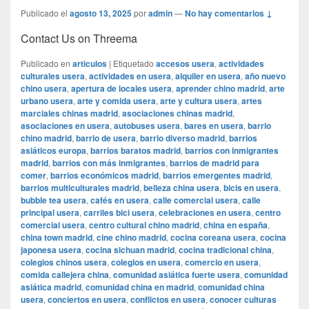
Publicado el
agosto 13, 2025
por
admin
—
No hay comentarios ↓
Contact Us on Threema
Publicado en
articulos
|
Etiquetado
accesos usera
,
actividades
culturales usera
,
actividades en usera
,
alquiler en usera
,
año nuevo
chino usera
,
apertura de locales usera
,
aprender chino madrid
,
arte
urbano usera
,
arte y comida usera
,
arte y cultura usera
,
artes
marciales chinas madrid
,
asociaciones chinas madrid
,
asociaciones en usera
,
autobuses usera
,
bares en usera
,
barrio
chino madrid
,
barrio de usera
,
barrio diverso madrid
,
barrios
asiáticos europa
,
barrios baratos madrid
,
barrios con inmigrantes
madrid
,
barrios con más inmigrantes
,
barrios de madrid para
comer
,
barrios económicos madrid
,
barrios emergentes madrid
,
barrios multiculturales madrid
,
belleza china usera
,
bicis en usera
,
bubble tea usera
,
cafés en usera
,
calle comercial usera
,
calle
principal usera
,
carriles bici usera
,
celebraciones en usera
,
centro
comercial usera
,
centro cultural chino madrid
,
china en españa
,
china town madrid
,
cine chino madrid
,
cocina coreana usera
,
cocina
japonesa usera
,
cocina sichuan madrid
,
cocina tradicional china
,
colegios chinos usera
,
colegios en usera
,
comercio en usera
,
comida callejera china
,
comunidad asiática fuerte usera
,
comunidad
asiática madrid
,
comunidad china en madrid
,
comunidad china
usera
,
conciertos en usera
,
conflictos en usera
,
conocer culturas