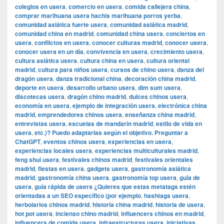
colegios en usera
,
comercio en usera
,
comida callejera china
,
comprar marihuana usera hachis marihuana porros yerba
,
comunidad asiática fuerte usera
,
comunidad asiática madrid
,
comunidad china en madrid
,
comunidad china usera
,
conciertos en
usera
,
conflictos en usera
,
conocer culturas madrid
,
conocer usera
,
conocer usera en un día
,
convivencia en usera
,
crecimiento usera
,
cultura asiática usera
,
cultura china en usera
,
cultura oriental
madrid
,
cultura para niños usera
,
cursos de chino usera
,
danza del
dragón usera
,
danza tradicional china
,
decoración china madrid
,
deporte en usera
,
desarrollo urbano usera
,
dim sum usera
,
discotecas usera
,
dragón chino madrid
,
dulces chinos usera
,
economía en usera
,
ejemplo de integración usera
,
electrónica china
madrid
,
emprendedores chinos usera
,
enseñanza china madrid
,
entrevistas usera
,
escuelas de mandarín madrid
,
estilo de vida en
usera
,
etc.)? Puedo adaptarlas según el objetivo. Preguntar a
ChatGPT
,
eventos chinos usera
,
experiencias en usera
,
experiencias locales usera
,
experiencias multiculturales madrid
,
feng shui usera
,
festivales chinos madrid
,
festivales orientales
madrid
,
fiestas en usera
,
gadgets usera
,
gastronomía asiática
madrid
,
gastronomía china usera
,
gastronomía top usera
,
guía de
usera
,
guía rápida de usera ¿Quieres que estas metatags estén
orientadas a un SEO específico (por ejemplo
,
hashtags usera
,
herbolarios chinos madrid
,
historia china madrid
,
historia de usera
,
hot pot usera
,
incienso chino madrid
,
influencers chinos en madrid
,
influencers de comida usera
,
infraestructuras usera
,
iniciativas