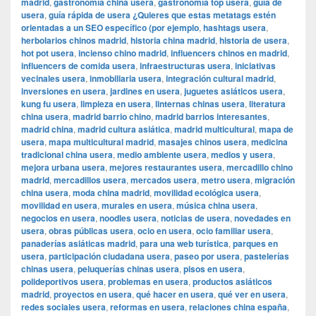
madrid
,
gastronomía china usera
,
gastronomía top usera
,
guía de
usera
,
guía rápida de usera ¿Quieres que estas metatags estén
orientadas a un SEO específico (por ejemplo
,
hashtags usera
,
herbolarios chinos madrid
,
historia china madrid
,
historia de usera
,
hot pot usera
,
incienso chino madrid
,
influencers chinos en madrid
,
influencers de comida usera
,
infraestructuras usera
,
iniciativas
vecinales usera
,
inmobiliaria usera
,
integración cultural madrid
,
inversiones en usera
,
jardines en usera
,
juguetes asiáticos usera
,
kung fu usera
,
limpieza en usera
,
linternas chinas usera
,
literatura
china usera
,
madrid barrio chino
,
madrid barrios interesantes
,
madrid china
,
madrid cultura asiática
,
madrid multicultural
,
mapa de
usera
,
mapa multicultural madrid
,
masajes chinos usera
,
medicina
tradicional china usera
,
medio ambiente usera
,
medios y usera
,
mejora urbana usera
,
mejores restaurantes usera
,
mercadillo chino
madrid
,
mercadillos usera
,
mercados usera
,
metro usera
,
migración
china usera
,
moda china madrid
,
movilidad ecológica usera
,
movilidad en usera
,
murales en usera
,
música china usera
,
negocios en usera
,
noodles usera
,
noticias de usera
,
novedades en
usera
,
obras públicas usera
,
ocio en usera
,
ocio familiar usera
,
panaderías asiáticas madrid
,
para una web turística
,
parques en
usera
,
participación ciudadana usera
,
paseo por usera
,
pastelerías
chinas usera
,
peluquerías chinas usera
,
pisos en usera
,
polideportivos usera
,
problemas en usera
,
productos asiáticos
madrid
,
proyectos en usera
,
qué hacer en usera
,
qué ver en usera
,
redes sociales usera
,
reformas en usera
,
relaciones china españa
,