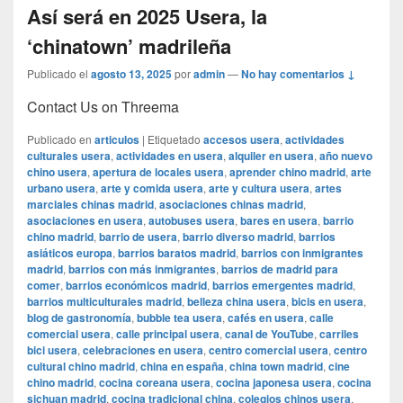
Así será en 2025 Usera, la
‘chinatown’ madrileña
Publicado el
agosto 13, 2025
por
admin
—
No hay comentarios ↓
Contact Us on Threema
Publicado en
articulos
|
Etiquetado
accesos usera
,
actividades
culturales usera
,
actividades en usera
,
alquiler en usera
,
año nuevo
chino usera
,
apertura de locales usera
,
aprender chino madrid
,
arte
urbano usera
,
arte y comida usera
,
arte y cultura usera
,
artes
marciales chinas madrid
,
asociaciones chinas madrid
,
asociaciones en usera
,
autobuses usera
,
bares en usera
,
barrio
chino madrid
,
barrio de usera
,
barrio diverso madrid
,
barrios
asiáticos europa
,
barrios baratos madrid
,
barrios con inmigrantes
madrid
,
barrios con más inmigrantes
,
barrios de madrid para
comer
,
barrios económicos madrid
,
barrios emergentes madrid
,
barrios multiculturales madrid
,
belleza china usera
,
bicis en usera
,
blog de gastronomía
,
bubble tea usera
,
cafés en usera
,
calle
comercial usera
,
calle principal usera
,
canal de YouTube
,
carriles
bici usera
,
celebraciones en usera
,
centro comercial usera
,
centro
cultural chino madrid
,
china en españa
,
china town madrid
,
cine
chino madrid
,
cocina coreana usera
,
cocina japonesa usera
,
cocina
sichuan madrid
,
cocina tradicional china
,
colegios chinos usera
,