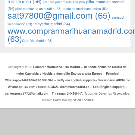
marihuana
(56)
pillar maria en madrid
gran via pillar marihuana
(53)
(54)
pillar marihuana en el retiro
(53)
punto de marihuana online
(53)
sat97800@gmail.com
(65)
surespot
teleyerba madrid
(54)
weedmadrid
(53)
www.comprarmarihuanamadrid.c
(63)
​​Gran Via Madrid
(53)
Copyright © 2026
Comprar Marihuana THC Madrid – Tu tienda online en Madrid del
mejor Cannabis y Hachis a domicilio Envios a toda Europa – Principal
Whatsapp+34677084290 SIGNAL – yeffy (no english support) – Secundario AttCliente
Whatsapp +527221018644 SIGNAL @cmmleomadrid.65 – Leo (English support) –
panterarosa1772@gmail.com – Threema: JHXT6HHA
. Todos los Derechos Reservados.
Theme: Catch Box by
Catch Themes