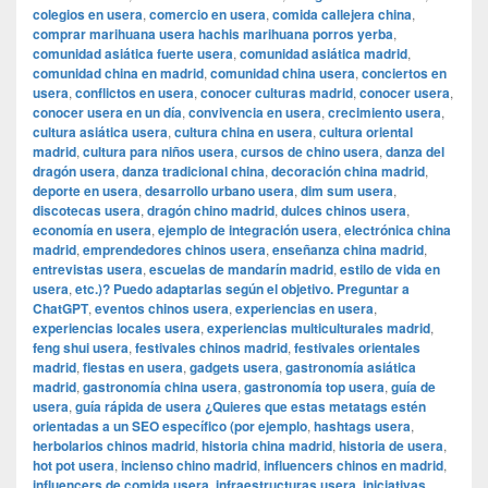
colegios en usera
,
comercio en usera
,
comida callejera china
,
comprar marihuana usera hachis marihuana porros yerba
,
comunidad asiática fuerte usera
,
comunidad asiática madrid
,
comunidad china en madrid
,
comunidad china usera
,
conciertos en
usera
,
conflictos en usera
,
conocer culturas madrid
,
conocer usera
,
conocer usera en un día
,
convivencia en usera
,
crecimiento usera
,
cultura asiática usera
,
cultura china en usera
,
cultura oriental
madrid
,
cultura para niños usera
,
cursos de chino usera
,
danza del
dragón usera
,
danza tradicional china
,
decoración china madrid
,
deporte en usera
,
desarrollo urbano usera
,
dim sum usera
,
discotecas usera
,
dragón chino madrid
,
dulces chinos usera
,
economía en usera
,
ejemplo de integración usera
,
electrónica china
madrid
,
emprendedores chinos usera
,
enseñanza china madrid
,
entrevistas usera
,
escuelas de mandarín madrid
,
estilo de vida en
usera
,
etc.)? Puedo adaptarlas según el objetivo. Preguntar a
ChatGPT
,
eventos chinos usera
,
experiencias en usera
,
experiencias locales usera
,
experiencias multiculturales madrid
,
feng shui usera
,
festivales chinos madrid
,
festivales orientales
madrid
,
fiestas en usera
,
gadgets usera
,
gastronomía asiática
madrid
,
gastronomía china usera
,
gastronomía top usera
,
guía de
usera
,
guía rápida de usera ¿Quieres que estas metatags estén
orientadas a un SEO específico (por ejemplo
,
hashtags usera
,
herbolarios chinos madrid
,
historia china madrid
,
historia de usera
,
hot pot usera
,
incienso chino madrid
,
influencers chinos en madrid
,
influencers de comida usera
,
infraestructuras usera
,
iniciativas