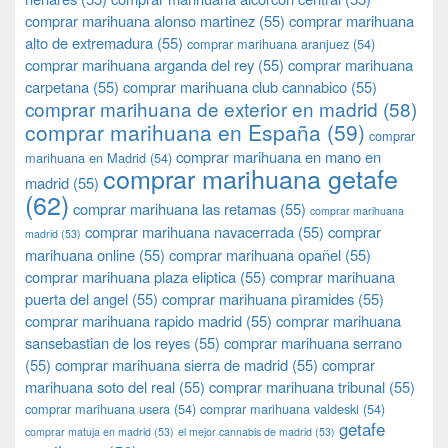
comprar marihuana alonso martinez
(55)
comprar marihuana
alto de extremadura
(55)
comprar marihuana aranjuez
(54)
comprar marihuana arganda del rey
(55)
comprar marihuana
carpetana
(55)
comprar marihuana club cannabico
(55)
comprar marihuana de exterior en madrid
(58)
comprar marihuana en España
(59)
comprar
comprar marihuana en mano en
marihuana en Madrid
(54)
comprar marihuana getafe
madrid
(55)
(62)
comprar marihuana las retamas
(55)
comprar marihuana
comprar marihuana navacerrada
(55)
comprar
madrid
(53)
marihuana online
(55)
comprar marihuana opañel
(55)
comprar marihuana plaza eliptica
(55)
comprar marihuana
puerta del angel
(55)
comprar marihuana pìramides
(55)
comprar marihuana rapido madrid
(55)
comprar marihuana
sansebastian de los reyes
(55)
comprar marihuana serrano
(55)
comprar marihuana sierra de madrid
(55)
comprar
marihuana soto del real
(55)
comprar marihuana tribunal
(55)
comprar marihuana usera
(54)
comprar marihuana valdeski
(54)
getafe
comprar matuja en madrid
(53)
el mejor cannabis de madrid
(53)