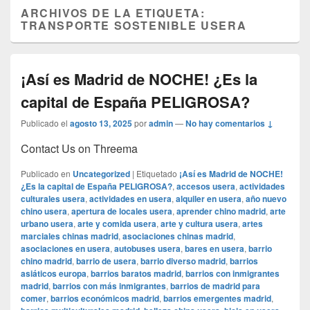
ARCHIVOS DE LA ETIQUETA:
TRANSPORTE SOSTENIBLE USERA
¡Así es Madrid de NOCHE! ¿Es la
capital de España PELIGROSA?
Publicado el
agosto 13, 2025
por
admin
—
No hay comentarios ↓
Contact Us on Threema
Publicado en
Uncategorized
|
Etiquetado
¡Así es Madrid de NOCHE!
¿Es la capital de España PELIGROSA?
,
accesos usera
,
actividades
culturales usera
,
actividades en usera
,
alquiler en usera
,
año nuevo
chino usera
,
apertura de locales usera
,
aprender chino madrid
,
arte
urbano usera
,
arte y comida usera
,
arte y cultura usera
,
artes
marciales chinas madrid
,
asociaciones chinas madrid
,
asociaciones en usera
,
autobuses usera
,
bares en usera
,
barrio
chino madrid
,
barrio de usera
,
barrio diverso madrid
,
barrios
asiáticos europa
,
barrios baratos madrid
,
barrios con inmigrantes
madrid
,
barrios con más inmigrantes
,
barrios de madrid para
comer
,
barrios económicos madrid
,
barrios emergentes madrid
,