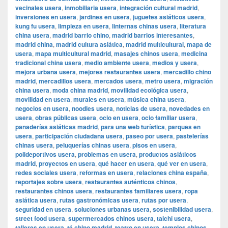
vecinales usera
,
inmobiliaria usera
,
integración cultural madrid
,
inversiones en usera
,
jardines en usera
,
juguetes asiáticos usera
,
kung fu usera
,
limpieza en usera
,
linternas chinas usera
,
literatura
china usera
,
madrid barrio chino
,
madrid barrios interesantes
,
madrid china
,
madrid cultura asiática
,
madrid multicultural
,
mapa de
usera
,
mapa multicultural madrid
,
masajes chinos usera
,
medicina
tradicional china usera
,
medio ambiente usera
,
medios y usera
,
mejora urbana usera
,
mejores restaurantes usera
,
mercadillo chino
madrid
,
mercadillos usera
,
mercados usera
,
metro usera
,
migración
china usera
,
moda china madrid
,
movilidad ecológica usera
,
movilidad en usera
,
murales en usera
,
música china usera
,
negocios en usera
,
noodles usera
,
noticias de usera
,
novedades en
usera
,
obras públicas usera
,
ocio en usera
,
ocio familiar usera
,
panaderías asiáticas madrid
,
para una web turística
,
parques en
usera
,
participación ciudadana usera
,
paseo por usera
,
pastelerías
chinas usera
,
peluquerías chinas usera
,
pisos en usera
,
polideportivos usera
,
problemas en usera
,
productos asiáticos
madrid
,
proyectos en usera
,
qué hacer en usera
,
qué ver en usera
,
redes sociales usera
,
reformas en usera
,
relaciones china españa
,
reportajes sobre usera
,
restaurantes auténticos chinos
,
restaurantes chinos usera
,
restaurantes familiares usera
,
ropa
asiática usera
,
rutas gastronómicas usera
,
rutas por usera
,
seguridad en usera
,
soluciones urbanas usera
,
sostenibilidad usera
,
street food usera
,
supermercados chinos usera
,
taichí usera
,
talleres en usera
,
té chino madrid
,
teatro en usera
,
templos chinos