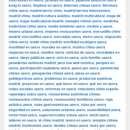
inversiones en usera
jardines en usera
juguetes asiáticos usera
kung fu usera
,
limpieza en usera
,
linternas chinas usera
,
literatura
china usera
,
madrid barrio chino
,
madrid barrios interesantes
,
madrid china
,
madrid cultura asiática
,
madrid multicultural
,
mapa de
usera
,
mapa multicultural madrid
,
masajes chinos usera
,
medicina
tradicional china usera
,
medio ambiente usera
,
medios y usera
,
mejora urbana usera
,
mejores restaurantes usera
,
mercadillo chino
madrid
,
mercadillos usera
,
mercados usera
,
metro usera
,
migración
china usera
,
moda china madrid
,
movilidad ecológica usera
,
movilidad en usera
,
murales en usera
,
música china usera
,
negocios en usera
,
noodles usera
,
noticias de usera
,
novedades en
usera
,
obras públicas usera
,
ocio en usera
,
ocio familiar usera
,
panaderías asiáticas madrid
,
para una web turística
,
parques en
usera
,
participación ciudadana usera
,
paseo por usera
,
pastelerías
chinas usera
,
peluquerías chinas usera
,
pisos en usera
,
polideportivos usera
,
problemas en usera
,
productos asiáticos
madrid
,
proyectos en usera
,
qué hacer en usera
,
qué ver en usera
,
redes sociales usera
,
reformas en usera
,
relaciones china españa
,
reportajes sobre usera
,
restaurantes auténticos chinos
,
restaurantes chinos usera
,
restaurantes familiares usera
,
ropa
asiática usera
,
rutas gastronómicas usera
,
rutas por usera
,
seguridad en usera
,
soluciones urbanas usera
,
sostenibilidad usera
,
street food usera
,
supermercados chinos usera
,
taichí usera
,
talleres en usera
,
té chino madrid
,
teatro en usera
,
templos chinos
madrid
,
testimonios usera
,
tiendas chinas usera
,
tours por usera
,