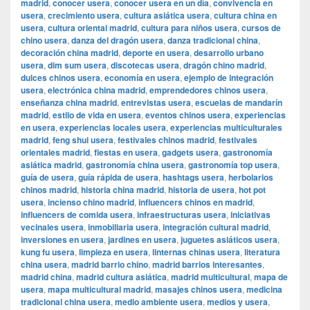
madrid
,
conocer usera
,
conocer usera en un día
,
convivencia en
usera
,
crecimiento usera
,
cultura asiática usera
,
cultura china en
usera
,
cultura oriental madrid
,
cultura para niños usera
,
cursos de
chino usera
,
danza del dragón usera
,
danza tradicional china
,
decoración china madrid
,
deporte en usera
,
desarrollo urbano
usera
,
dim sum usera
,
discotecas usera
,
dragón chino madrid
,
dulces chinos usera
,
economía en usera
,
ejemplo de integración
usera
,
electrónica china madrid
,
emprendedores chinos usera
,
enseñanza china madrid
,
entrevistas usera
,
escuelas de mandarín
madrid
,
estilo de vida en usera
,
eventos chinos usera
,
experiencias
en usera
,
experiencias locales usera
,
experiencias multiculturales
madrid
,
feng shui usera
,
festivales chinos madrid
,
festivales
orientales madrid
,
fiestas en usera
,
gadgets usera
,
gastronomía
asiática madrid
,
gastronomía china usera
,
gastronomía top usera
,
guía de usera
,
guía rápida de usera
,
hashtags usera
,
herbolarios
chinos madrid
,
historia china madrid
,
historia de usera
,
hot pot
usera
,
incienso chino madrid
,
influencers chinos en madrid
,
influencers de comida usera
,
infraestructuras usera
,
iniciativas
vecinales usera
,
inmobiliaria usera
,
integración cultural madrid
,
inversiones en usera
,
jardines en usera
,
juguetes asiáticos usera
,
kung fu usera
,
limpieza en usera
,
linternas chinas usera
,
literatura
china usera
,
madrid barrio chino
,
madrid barrios interesantes
,
madrid china
,
madrid cultura asiática
,
madrid multicultural
,
mapa de
usera
,
mapa multicultural madrid
,
masajes chinos usera
,
medicina
tradicional china usera
,
medio ambiente usera
,
medios y usera
,