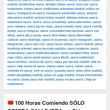
madrid
,
testimonios usera
,
tiendas chinas usera
,
tours por usera
,
tradiciones chinas usera
,
tradiciones orientales madrid
,
tráfico en
usera
,
transporte en usera
,
transporte sostenible usera
,
turismo
alternativo madrid
,
turismo étnico madrid
,
últimas noticias usera
,
urbanismo usera
,
Usera
,
usera actualidad
,
usera alternativo
,
usera
arte callejero
,
usera barrio chino
,
usera comida china
,
usera comida
fusión
,
usera compras
,
usera comunidad internacional
,
usera con
niños
,
usera día y noche
,
usera diversidad
,
usera diversidad
cultural
,
usera domingo
,
usera en la prensa
,
usera instagram
,
usera
integración
,
usera low cost
,
usera luces chinas
,
usera madrid
,
usera
medicina oriental
,
usera mercado asiático
,
usera moderno
,
usera
multicultural
,
usera multiculturalismo
,
usera navidad china
,
usera
ropa china
,
usera salud natural
,
usera tiktok
,
usera tradicional
,
usera turismo
,
vecinos de usera
,
viajes por barrios madrid
,
vida en
usera
,
vida nocturna usera
,
vídeos sobre usera
,
visitar usera
,
vivienda en usera
,
vivir en usera
,
youtube usera
,
zona china madrid
,
zonas asequibles madrid
,
zonas en auge madrid
,
zonas interesantes
en usera
,
zonas para vivir madrid
,
zonas verdes usera
|
Deja un
comentario
100 Horas Comiendo SÓLO