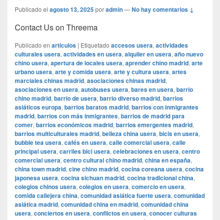
Publicado el
agosto 13, 2025
por
admin
—
No hay comentarios ↓
Contact Us on Threema
Publicado en
articulos
|
Etiquetado
accesos usera
,
actividades
culturales usera
,
actividades en usera
,
alquiler en usera
,
año nuevo
chino usera
,
apertura de locales usera
,
aprender chino madrid
,
arte
urbano usera
,
arte y comida usera
,
arte y cultura usera
,
artes
marciales chinas madrid
,
asociaciones chinas madrid
,
asociaciones en usera
,
autobuses usera
,
bares en usera
,
barrio
chino madrid
,
barrio de usera
,
barrio diverso madrid
,
barrios
asiáticos europa
,
barrios baratos madrid
,
barrios con inmigrantes
madrid
,
barrios con más inmigrantes
,
barrios de madrid para
comer
,
barrios económicos madrid
,
barrios emergentes madrid
,
barrios multiculturales madrid
,
belleza china usera
,
bicis en usera
,
bubble tea usera
,
cafés en usera
,
calle comercial usera
,
calle
principal usera
,
carriles bici usera
,
celebraciones en usera
,
centro
comercial usera
,
centro cultural chino madrid
,
china en españa
,
china town madrid
,
cine chino madrid
,
cocina coreana usera
,
cocina
japonesa usera
,
cocina sichuan madrid
,
cocina tradicional china
,
colegios chinos usera
,
colegios en usera
,
comercio en usera
,
comida callejera china
,
comunidad asiática fuerte usera
,
comunidad
asiática madrid
,
comunidad china en madrid
,
comunidad china
usera
,
conciertos en usera
,
conflictos en usera
,
conocer culturas