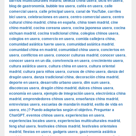
barrios multiculturales madrid
,
belleza china usera
,
bicis en usera
,
blog de gastronomía
,
bubble tea usera
,
cafés en usera
,
calle
comercial usera
,
calle principal usera
,
canal de YouTube
,
carriles
bici usera
,
celebraciones en usera
,
centro comercial usera
,
centro
cultural chino madrid
,
china en españa
,
china town madrid
,
cine
chino madrid
,
cocina coreana usera
,
cocina japonesa usera
,
cocina
sichuan madrid
,
cocina tradicional china
,
colegios chinos usera
,
colegios en usera
,
comercio en usera
,
comida callejera china
,
comunidad asiática fuerte usera
,
comunidad asiática madrid
,
comunidad china en madrid
,
comunidad china usera
,
conciertos en
usera
,
conflictos en usera
,
conocer culturas madrid
,
conocer usera
,
conocer usera en un día
,
convivencia en usera
,
crecimiento usera
,
cultura asiática usera
,
cultura china en usera
,
cultura oriental
madrid
,
cultura para niños usera
,
cursos de chino usera
,
danza del
dragón usera
,
danza tradicional china
,
decoración china madrid
,
deporte en usera
,
desarrollo urbano usera
,
dim sum usera
,
discotecas usera
,
dragón chino madrid
,
dulces chinos usera
,
economía en usera
,
ejemplo de integración usera
,
electrónica china
madrid
,
emprendedores chinos usera
,
enseñanza china madrid
,
entrevistas usera
,
escuelas de mandarín madrid
,
estilo de vida en
usera
,
etc.)? Puedo adaptarlas según el objetivo. Preguntar a
ChatGPT
,
eventos chinos usera
,
experiencias en usera
,
experiencias locales usera
,
experiencias multiculturales madrid
,
feng shui usera
,
festivales chinos madrid
,
festivales orientales
madrid
,
fiestas en usera
,
gadgets usera
,
gastronomía asiática