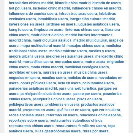
herbolarios chinos madrid
,
historia china madrid
,
historia de usera
,
hot pot usera
,
incienso chino madrid
,
influencers chinos en madrid
,
influencers de comida usera
,
infraestructuras usera
,
iniciativas
vecinales usera
,
inmobiliaria usera
,
integración cultural madrid
,
inversiones en usera
,
jardines en usera
,
juguetes asiáticos usera
,
kung fu usera
,
limpieza en usera
,
linternas chinas usera
,
literatura
china usera
,
madrid barrio chino
,
madrid barrios interesantes
,
madrid china
,
madrid cultura asiática
,
madrid multicultural
,
mapa de
usera
,
mapa multicultural madrid
,
masajes chinos usera
,
medicina
tradicional china usera
,
medio ambiente usera
,
medios y usera
,
mejora urbana usera
,
mejores restaurantes usera
,
mercadillo chino
madrid
,
mercadillos usera
,
mercados usera
,
metro usera
,
migración
china usera
,
moda china madrid
,
movilidad ecológica usera
,
movilidad en usera
,
murales en usera
,
música china usera
,
negocios en usera
,
noodles usera
,
noticias de usera
,
novedades en
usera
,
obras públicas usera
,
ocio en usera
,
ocio familiar usera
,
panaderías asiáticas madrid
,
para una web turística
,
parques en
usera
,
participación ciudadana usera
,
paseo por usera
,
pastelerías
chinas usera
,
peluquerías chinas usera
,
pisos en usera
,
polideportivos usera
,
problemas en usera
,
productos asiáticos
madrid
,
proyectos en usera
,
qué hacer en usera
,
qué ver en usera
,
redes sociales usera
,
reformas en usera
,
relaciones china españa
,
reportajes sobre usera
,
restaurantes auténticos chinos
,
restaurantes chinos usera
,
restaurantes familiares usera
,
ropa
asiática usera
,
rutas gastronómicas usera
,
rutas por usera
,