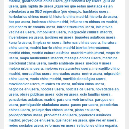
madrid
,
gastronomía china usera
,
gastronomía top usera
,
guía de
usera
,
guía rápida de usera ¿Quieres que estas metatags estén
orientadas a un SEO específico (por ejemplo
,
hashtags usera
,
herbolarios chinos madrid
,
historia china madrid
,
historia de usera
,
hot pot usera
,
incienso chino madrid
,
influencers chinos en madrid
,
influencers de comida usera
,
infraestructuras usera
,
iniciativas
vecinales usera
,
inmobiliaria usera
,
integración cultural madrid
,
inversiones en usera
,
jardines en usera
,
juguetes asiáticos usera
,
kung fu usera
,
limpieza en usera
,
linternas chinas usera
,
literatura
china usera
,
madrid barrio chino
,
madrid barrios interesantes
,
madrid china
,
madrid cultura asiática
,
madrid multicultural
,
mapa de
usera
,
mapa multicultural madrid
,
masajes chinos usera
,
medicina
tradicional china usera
,
medio ambiente usera
,
medios y usera
,
mejora urbana usera
,
mejores restaurantes usera
,
mercadillo chino
madrid
,
mercadillos usera
,
mercados usera
,
metro usera
,
migración
china usera
,
moda china madrid
,
movilidad ecológica usera
,
movilidad en usera
,
murales en usera
,
música china usera
,
negocios en usera
,
noodles usera
,
noticias de usera
,
novedades en
usera
,
obras públicas usera
,
ocio en usera
,
ocio familiar usera
,
panaderías asiáticas madrid
,
para una web turística
,
parques en
usera
,
participación ciudadana usera
,
paseo por usera
,
pastelerías
chinas usera
,
peluquerías chinas usera
,
pisos en usera
,
polideportivos usera
,
problemas en usera
,
productos asiáticos
madrid
,
proyectos en usera
,
qué hacer en usera
,
qué ver en usera
,
redes sociales usera
,
reformas en usera
,
relaciones china españa
,