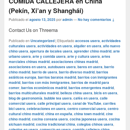
COMIDA CALLEJERA en China
(Pekín, Xi’an y Shanghái)
Publicado el
agosto 13, 2025
por
admin
—
No hay comentarios ↓
Contact Us on Threema
Publicado en
Uncategorized
|
Etiquetado
accesos usera
,
actividades
culturales usera
,
actividades en usera
,
alquiler en usera
,
año nuevo
chino usera
,
apertura de locales usera
,
aprender chino madrid
,
arte
urbano usera
,
arte y comida usera
,
arte y cultura usera
,
artes
marciales chinas madrid
,
asociaciones chinas madrid
,
asociaciones en usera
,
autobuses usera
,
bares en usera
,
barrio
chino madrid
,
barrio de usera
,
barrio diverso madrid
,
barrios
asiáticos europa
,
barrios baratos madrid
,
barrios con inmigrantes
madrid
,
barrios con más inmigrantes
,
barrios de madrid para
comer
,
barrios económicos madrid
,
barrios emergentes madrid
,
barrios multiculturales madrid
,
belleza china usera
,
bicis en usera
,
blog de gastronomía
,
bubble tea usera
,
cafés en usera
,
calle
comercial usera
,
calle principal usera
,
canal de YouTube
,
carriles
bici usera
,
celebraciones en usera
,
centro comercial usera
,
centro
cultural chino madrid
,
china en españa
,
china town madrid
,
cine
chino madrid
,
cocina coreana usera
,
cocina japonesa usera
,
cocina
sichuan madrid
,
cocina tradicional china
,
colegios chinos usera
,
colegios en usera
,
comercio en usera
,
comida callejera china
,