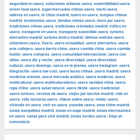
seguridad en usera
,
soluciones urbanas usera
,
sostenibilidad usera
,
street food usera
,
supermercados chinos usera
,
taichí usera
,
talleres en usera
,
té chino madrid
,
teatro en usera
,
templos chinos
madrid
,
testimonios usera
,
tiendas chinas usera
,
tours por usera
,
tradiciones chinas usera
,
tradiciones orientales madrid
,
tráfico en
usera
,
transporte en usera
,
transporte sostenible usera
,
turismo
alternativo madrid
,
turismo étnico madrid
,
últimas noticias usera
,
urbanismo usera
,
Usera
,
usera actualidad
,
usera alternativo
,
usera
arte callejero
,
usera barrio chino
,
usera comida china
,
usera comida
fusión
,
usera compras
,
usera comunidad internacional
,
usera con
niños
,
usera día y noche
,
usera diversidad
,
usera diversidad
cultural
,
usera domingo
,
usera en la prensa
,
usera instagram
,
usera
integración
,
usera low cost
,
usera luces chinas
,
usera madrid
,
usera
medicina oriental
,
usera mercado asiático
,
usera moderno
,
usera
multicultural
,
usera multiculturalismo
,
usera navidad china
,
usera
ropa china
,
usera salud natural
,
usera tiktok
,
usera tradicional
,
usera turismo
,
vecinos de usera
,
viajes por barrios madrid
,
vida en
usera
,
vida nocturna usera
,
vídeos sobre usera
,
visitar usera
,
vivienda en usera
,
vivir en usera
,
youtube usera
,
zona china madrid
,
zonas asequibles madrid
,
zonas en auge madrid
,
zonas interesantes
en usera
,
zonas para vivir madrid
,
zonas verdes usera
|
Deja un
comentario