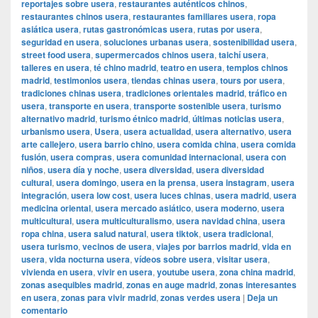
reportajes sobre usera
,
restaurantes auténticos chinos
,
restaurantes chinos usera
,
restaurantes familiares usera
,
ropa
asiática usera
,
rutas gastronómicas usera
,
rutas por usera
,
seguridad en usera
,
soluciones urbanas usera
,
sostenibilidad usera
,
street food usera
,
supermercados chinos usera
,
taichí usera
,
talleres en usera
,
té chino madrid
,
teatro en usera
,
templos chinos
madrid
,
testimonios usera
,
tiendas chinas usera
,
tours por usera
,
tradiciones chinas usera
,
tradiciones orientales madrid
,
tráfico en
usera
,
transporte en usera
,
transporte sostenible usera
,
turismo
alternativo madrid
,
turismo étnico madrid
,
últimas noticias usera
,
urbanismo usera
,
Usera
,
usera actualidad
,
usera alternativo
,
usera
arte callejero
,
usera barrio chino
,
usera comida china
,
usera comida
fusión
,
usera compras
,
usera comunidad internacional
,
usera con
niños
,
usera día y noche
,
usera diversidad
,
usera diversidad
cultural
,
usera domingo
,
usera en la prensa
,
usera instagram
,
usera
integración
,
usera low cost
,
usera luces chinas
,
usera madrid
,
usera
medicina oriental
,
usera mercado asiático
,
usera moderno
,
usera
multicultural
,
usera multiculturalismo
,
usera navidad china
,
usera
ropa china
,
usera salud natural
,
usera tiktok
,
usera tradicional
,
usera turismo
,
vecinos de usera
,
viajes por barrios madrid
,
vida en
usera
,
vida nocturna usera
,
vídeos sobre usera
,
visitar usera
,
vivienda en usera
,
vivir en usera
,
youtube usera
,
zona china madrid
,
zonas asequibles madrid
,
zonas en auge madrid
,
zonas interesantes
en usera
,
zonas para vivir madrid
,
zonas verdes usera
|
Deja un
comentario