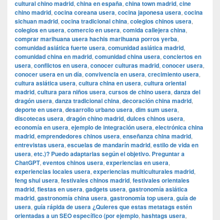
cultural chino madrid
,
china en españa
,
china town madrid
,
cine
chino madrid
,
cocina coreana usera
,
cocina japonesa usera
,
cocina
sichuan madrid
,
cocina tradicional china
,
colegios chinos usera
,
colegios en usera
,
comercio en usera
,
comida callejera china
,
comprar marihuana usera hachis marihuana porros yerba
,
comunidad asiática fuerte usera
,
comunidad asiática madrid
,
comunidad china en madrid
,
comunidad china usera
,
conciertos en
usera
,
conflictos en usera
,
conocer culturas madrid
,
conocer usera
,
conocer usera en un día
,
convivencia en usera
,
crecimiento usera
,
cultura asiática usera
,
cultura china en usera
,
cultura oriental
madrid
,
cultura para niños usera
,
cursos de chino usera
,
danza del
dragón usera
,
danza tradicional china
,
decoración china madrid
,
deporte en usera
,
desarrollo urbano usera
,
dim sum usera
,
discotecas usera
,
dragón chino madrid
,
dulces chinos usera
,
economía en usera
,
ejemplo de integración usera
,
electrónica china
madrid
,
emprendedores chinos usera
,
enseñanza china madrid
,
entrevistas usera
,
escuelas de mandarín madrid
,
estilo de vida en
usera
,
etc.)? Puedo adaptarlas según el objetivo. Preguntar a
ChatGPT
,
eventos chinos usera
,
experiencias en usera
,
experiencias locales usera
,
experiencias multiculturales madrid
,
feng shui usera
,
festivales chinos madrid
,
festivales orientales
madrid
,
fiestas en usera
,
gadgets usera
,
gastronomía asiática
madrid
,
gastronomía china usera
,
gastronomía top usera
,
guía de
usera
,
guía rápida de usera ¿Quieres que estas metatags estén
orientadas a un SEO específico (por ejemplo
,
hashtags usera
,