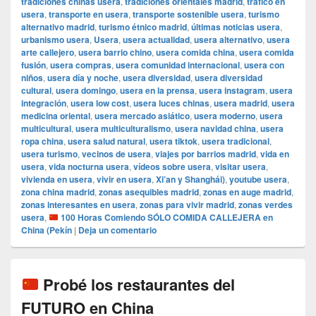
tradiciones chinas usera
,
tradiciones orientales madrid
,
tráfico en
usera
,
transporte en usera
,
transporte sostenible usera
,
turismo
alternativo madrid
,
turismo étnico madrid
,
últimas noticias usera
,
urbanismo usera
,
Usera
,
usera actualidad
,
usera alternativo
,
usera
arte callejero
,
usera barrio chino
,
usera comida china
,
usera comida
fusión
,
usera compras
,
usera comunidad internacional
,
usera con
niños
,
usera día y noche
,
usera diversidad
,
usera diversidad
cultural
,
usera domingo
,
usera en la prensa
,
usera instagram
,
usera
integración
,
usera low cost
,
usera luces chinas
,
usera madrid
,
usera
medicina oriental
,
usera mercado asiático
,
usera moderno
,
usera
multicultural
,
usera multiculturalismo
,
usera navidad china
,
usera
ropa china
,
usera salud natural
,
usera tiktok
,
usera tradicional
,
usera turismo
,
vecinos de usera
,
viajes por barrios madrid
,
vida en
usera
,
vida nocturna usera
,
vídeos sobre usera
,
visitar usera
,
vivienda en usera
,
vivir en usera
,
Xi’an y Shanghái)
,
youtube usera
,
zona china madrid
,
zonas asequibles madrid
,
zonas en auge madrid
,
zonas interesantes en usera
,
zonas para vivir madrid
,
zonas verdes
usera
,
100 Horas Comiendo SÓLO COMIDA CALLEJERA en
China (Pekín
|
Deja un comentario
Probé los restaurantes del
FUTURO en China