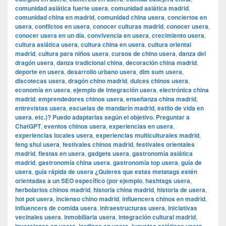
comunidad asiática fuerte usera
,
comunidad asiática madrid
,
comunidad china en madrid
,
comunidad china usera
,
conciertos en
usera
,
conflictos en usera
,
conocer culturas madrid
,
conocer usera
,
conocer usera en un día
,
convivencia en usera
,
crecimiento usera
,
cultura asiática usera
,
cultura china en usera
,
cultura oriental
madrid
,
cultura para niños usera
,
cursos de chino usera
,
danza del
dragón usera
,
danza tradicional china
,
decoración china madrid
,
deporte en usera
,
desarrollo urbano usera
,
dim sum usera
,
discotecas usera
,
dragón chino madrid
,
dulces chinos usera
,
economía en usera
,
ejemplo de integración usera
,
electrónica china
madrid
,
emprendedores chinos usera
,
enseñanza china madrid
,
entrevistas usera
,
escuelas de mandarín madrid
,
estilo de vida en
usera
,
etc.)? Puedo adaptarlas según el objetivo. Preguntar a
ChatGPT
,
eventos chinos usera
,
experiencias en usera
,
experiencias locales usera
,
experiencias multiculturales madrid
,
feng shui usera
,
festivales chinos madrid
,
festivales orientales
madrid
,
fiestas en usera
,
gadgets usera
,
gastronomía asiática
madrid
,
gastronomía china usera
,
gastronomía top usera
,
guía de
usera
,
guía rápida de usera ¿Quieres que estas metatags estén
orientadas a un SEO específico (por ejemplo
,
hashtags usera
,
herbolarios chinos madrid
,
historia china madrid
,
historia de usera
,
hot pot usera
,
incienso chino madrid
,
influencers chinos en madrid
,
influencers de comida usera
,
infraestructuras usera
,
iniciativas
vecinales usera
,
inmobiliaria usera
,
integración cultural madrid
,
,
,
,