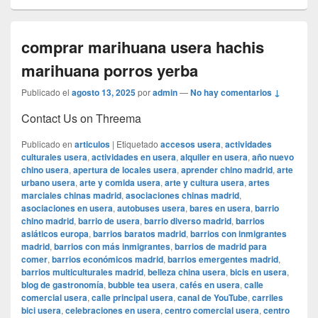
comprar marihuana usera hachis
marihuana porros yerba
Publicado el
agosto 13, 2025
por
admin
—
No hay comentarios ↓
Contact Us on Threema
Publicado en
articulos
|
Etiquetado
accesos usera
,
actividades
culturales usera
,
actividades en usera
,
alquiler en usera
,
año nuevo
chino usera
,
apertura de locales usera
,
aprender chino madrid
,
arte
urbano usera
,
arte y comida usera
,
arte y cultura usera
,
artes
marciales chinas madrid
,
asociaciones chinas madrid
,
asociaciones en usera
,
autobuses usera
,
bares en usera
,
barrio
chino madrid
,
barrio de usera
,
barrio diverso madrid
,
barrios
asiáticos europa
,
barrios baratos madrid
,
barrios con inmigrantes
madrid
,
barrios con más inmigrantes
,
barrios de madrid para
comer
,
barrios económicos madrid
,
barrios emergentes madrid
,
barrios multiculturales madrid
,
belleza china usera
,
bicis en usera
,
blog de gastronomía
,
bubble tea usera
,
cafés en usera
,
calle
comercial usera
,
calle principal usera
,
canal de YouTube
,
carriles
bici usera
,
celebraciones en usera
,
centro comercial usera
,
centro