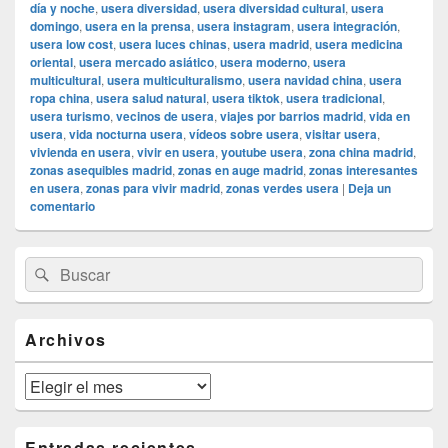
día y noche
,
usera diversidad
,
usera diversidad cultural
,
usera
domingo
,
usera en la prensa
,
usera instagram
,
usera integración
,
usera low cost
,
usera luces chinas
,
usera madrid
,
usera medicina
oriental
,
usera mercado asiático
,
usera moderno
,
usera
multicultural
,
usera multiculturalismo
,
usera navidad china
,
usera
ropa china
,
usera salud natural
,
usera tiktok
,
usera tradicional
,
usera turismo
,
vecinos de usera
,
viajes por barrios madrid
,
vida en
usera
,
vida nocturna usera
,
vídeos sobre usera
,
visitar usera
,
vivienda en usera
,
vivir en usera
,
youtube usera
,
zona china madrid
,
zonas asequibles madrid
,
zonas en auge madrid
,
zonas interesantes
en usera
,
zonas para vivir madrid
,
zonas verdes usera
|
Deja un
comentario
El
Buscar
Buscar
área
por:
de
widget
barra
Archivos
lateral
primaria
Archivos
Entradas recientes