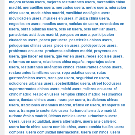
mejora urbana usera
,
mejores restaurantes usera
,
mercadillo chino
madrid
,
mercadillos usera
,
mercados usera
,
metro usera
,
migración
china usera
,
moda china madrid
,
movilidad ecológica usera
,
movilidad en usera
,
murales en usera
,
música china usera
,
negocios en usera
,
noodles usera
,
noticias de usera
,
novedades en
usera
,
obras públicas usera
,
ocio en usera
,
ocio familiar usera
,
panaderías asiáticas madrid
,
parques en usera
,
participación
ciudadana usera
,
paseo por usera
,
pastelerías chinas usera
,
peluquerías chinas usera
,
pisos en usera
,
polideportivos usera
,
problemas en usera
,
productos asiáticos madrid
,
proyectos en
usera
,
qué hacer en usera
,
qué ver en usera
,
redes sociales usera
,
reformas en usera
,
relaciones china españa
,
reportajes sobre
usera
,
restaurantes auténticos chinos
,
restaurantes chinos usera
,
restaurantes familiares usera
,
ropa asiática usera
,
rutas
gastronómicas usera
,
rutas por usera
,
seguridad en usera
,
soluciones urbanas usera
,
sostenibilidad usera
,
street food usera
,
supermercados chinos usera
,
taichí usera
,
talleres en usera
,
té
chino madrid
,
teatro en usera
,
templos chinos madrid
,
testimonios
usera
,
tiendas chinas usera
,
tours por usera
,
tradiciones chinas
usera
,
tradiciones orientales madrid
,
tráfico en usera
,
transporte en
usera
,
transporte sostenible usera
,
turismo alternativo madrid
,
turismo étnico madrid
,
últimas noticias usera
,
urbanismo usera
,
Usera
,
usera actualidad
,
usera alternativo
,
usera arte callejero
,
usera barrio chino
,
usera comida china
,
usera comida fusión
,
usera
compras
,
usera comunidad internacional
,
usera con niños
,
usera