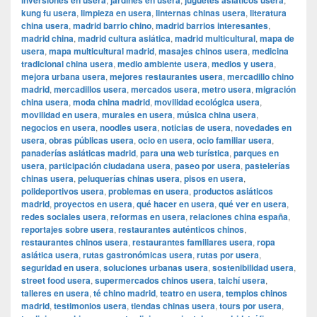
inversiones en usera
jardines en usera
juguetes asiáticos usera
kung fu usera
,
limpieza en usera
,
linternas chinas usera
,
literatura
china usera
,
madrid barrio chino
,
madrid barrios interesantes
,
madrid china
,
madrid cultura asiática
,
madrid multicultural
,
mapa de
usera
,
mapa multicultural madrid
,
masajes chinos usera
,
medicina
tradicional china usera
,
medio ambiente usera
,
medios y usera
,
mejora urbana usera
,
mejores restaurantes usera
,
mercadillo chino
madrid
,
mercadillos usera
,
mercados usera
,
metro usera
,
migración
china usera
,
moda china madrid
,
movilidad ecológica usera
,
movilidad en usera
,
murales en usera
,
música china usera
,
negocios en usera
,
noodles usera
,
noticias de usera
,
novedades en
usera
,
obras públicas usera
,
ocio en usera
,
ocio familiar usera
,
panaderías asiáticas madrid
,
para una web turística
,
parques en
usera
,
participación ciudadana usera
,
paseo por usera
,
pastelerías
chinas usera
,
peluquerías chinas usera
,
pisos en usera
,
polideportivos usera
,
problemas en usera
,
productos asiáticos
madrid
,
proyectos en usera
,
qué hacer en usera
,
qué ver en usera
,
redes sociales usera
,
reformas en usera
,
relaciones china españa
,
reportajes sobre usera
,
restaurantes auténticos chinos
,
restaurantes chinos usera
,
restaurantes familiares usera
,
ropa
asiática usera
,
rutas gastronómicas usera
,
rutas por usera
,
seguridad en usera
,
soluciones urbanas usera
,
sostenibilidad usera
,
street food usera
,
supermercados chinos usera
,
taichí usera
,
talleres en usera
,
té chino madrid
,
teatro en usera
,
templos chinos
madrid
,
testimonios usera
,
tiendas chinas usera
,
tours por usera
,