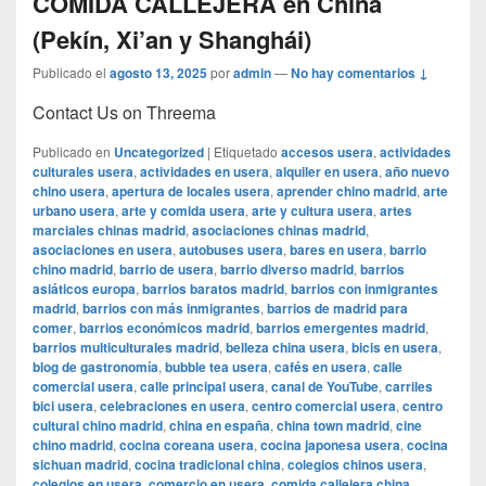
COMIDA CALLEJERA en China
(Pekín, Xi’an y Shanghái)
Publicado el
agosto 13, 2025
por
admin
—
No hay comentarios ↓
Contact Us on Threema
Publicado en
Uncategorized
|
Etiquetado
accesos usera
,
actividades
culturales usera
,
actividades en usera
,
alquiler en usera
,
año nuevo
chino usera
,
apertura de locales usera
,
aprender chino madrid
,
arte
urbano usera
,
arte y comida usera
,
arte y cultura usera
,
artes
marciales chinas madrid
,
asociaciones chinas madrid
,
asociaciones en usera
,
autobuses usera
,
bares en usera
,
barrio
chino madrid
,
barrio de usera
,
barrio diverso madrid
,
barrios
asiáticos europa
,
barrios baratos madrid
,
barrios con inmigrantes
madrid
,
barrios con más inmigrantes
,
barrios de madrid para
comer
,
barrios económicos madrid
,
barrios emergentes madrid
,
barrios multiculturales madrid
,
belleza china usera
,
bicis en usera
,
blog de gastronomía
,
bubble tea usera
,
cafés en usera
,
calle
comercial usera
,
calle principal usera
,
canal de YouTube
,
carriles
bici usera
,
celebraciones en usera
,
centro comercial usera
,
centro
cultural chino madrid
,
china en españa
,
china town madrid
,
cine
chino madrid
,
cocina coreana usera
,
cocina japonesa usera
,
cocina
sichuan madrid
,
cocina tradicional china
,
colegios chinos usera
,
colegios en usera
,
comercio en usera
,
comida callejera china
,