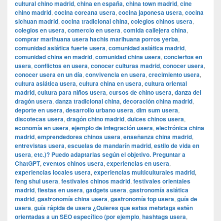
cultural chino madrid
,
china en españa
,
china town madrid
,
cine
chino madrid
,
cocina coreana usera
,
cocina japonesa usera
,
cocina
sichuan madrid
,
cocina tradicional china
,
colegios chinos usera
,
colegios en usera
,
comercio en usera
,
comida callejera china
,
comprar marihuana usera hachis marihuana porros yerba
,
comunidad asiática fuerte usera
,
comunidad asiática madrid
,
comunidad china en madrid
,
comunidad china usera
,
conciertos en
usera
,
conflictos en usera
,
conocer culturas madrid
,
conocer usera
,
conocer usera en un día
,
convivencia en usera
,
crecimiento usera
,
cultura asiática usera
,
cultura china en usera
,
cultura oriental
madrid
,
cultura para niños usera
,
cursos de chino usera
,
danza del
dragón usera
,
danza tradicional china
,
decoración china madrid
,
deporte en usera
,
desarrollo urbano usera
,
dim sum usera
,
discotecas usera
,
dragón chino madrid
,
dulces chinos usera
,
economía en usera
,
ejemplo de integración usera
,
electrónica china
madrid
,
emprendedores chinos usera
,
enseñanza china madrid
,
entrevistas usera
,
escuelas de mandarín madrid
,
estilo de vida en
usera
,
etc.)? Puedo adaptarlas según el objetivo. Preguntar a
ChatGPT
,
eventos chinos usera
,
experiencias en usera
,
experiencias locales usera
,
experiencias multiculturales madrid
,
feng shui usera
,
festivales chinos madrid
,
festivales orientales
madrid
,
fiestas en usera
,
gadgets usera
,
gastronomía asiática
madrid
,
gastronomía china usera
,
gastronomía top usera
,
guía de
usera
,
guía rápida de usera ¿Quieres que estas metatags estén
orientadas a un SEO específico (por ejemplo
,
hashtags usera
,