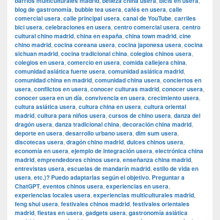
barrios multiculturales madrid
,
belleza china usera
,
bicis en usera
,
blog de gastronomía
,
bubble tea usera
,
cafés en usera
,
calle
comercial usera
,
calle principal usera
,
canal de YouTube
,
carriles
bici usera
,
celebraciones en usera
,
centro comercial usera
,
centro
cultural chino madrid
,
china en españa
,
china town madrid
,
cine
chino madrid
,
cocina coreana usera
,
cocina japonesa usera
,
cocina
sichuan madrid
,
cocina tradicional china
,
colegios chinos usera
,
colegios en usera
,
comercio en usera
,
comida callejera china
,
comunidad asiática fuerte usera
,
comunidad asiática madrid
,
comunidad china en madrid
,
comunidad china usera
,
conciertos en
usera
,
conflictos en usera
,
conocer culturas madrid
,
conocer usera
,
conocer usera en un día
,
convivencia en usera
,
crecimiento usera
,
cultura asiática usera
,
cultura china en usera
,
cultura oriental
madrid
,
cultura para niños usera
,
cursos de chino usera
,
danza del
dragón usera
,
danza tradicional china
,
decoración china madrid
,
deporte en usera
,
desarrollo urbano usera
,
dim sum usera
,
discotecas usera
,
dragón chino madrid
,
dulces chinos usera
,
economía en usera
,
ejemplo de integración usera
,
electrónica china
madrid
,
emprendedores chinos usera
,
enseñanza china madrid
,
entrevistas usera
,
escuelas de mandarín madrid
,
estilo de vida en
usera
,
etc.)? Puedo adaptarlas según el objetivo. Preguntar a
ChatGPT
,
eventos chinos usera
,
experiencias en usera
,
experiencias locales usera
,
experiencias multiculturales madrid
,
feng shui usera
,
festivales chinos madrid
,
festivales orientales
madrid
,
fiestas en usera
,
gadgets usera
,
gastronomía asiática