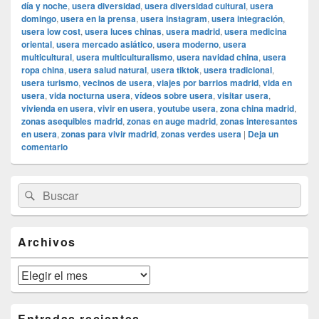
día y noche
,
usera diversidad
,
usera diversidad cultural
,
usera
domingo
,
usera en la prensa
,
usera instagram
,
usera integración
,
usera low cost
,
usera luces chinas
,
usera madrid
,
usera medicina
oriental
,
usera mercado asiático
,
usera moderno
,
usera
multicultural
,
usera multiculturalismo
,
usera navidad china
,
usera
ropa china
,
usera salud natural
,
usera tiktok
,
usera tradicional
,
usera turismo
,
vecinos de usera
,
viajes por barrios madrid
,
vida en
usera
,
vida nocturna usera
,
vídeos sobre usera
,
visitar usera
,
vivienda en usera
,
vivir en usera
,
youtube usera
,
zona china madrid
,
zonas asequibles madrid
,
zonas en auge madrid
,
zonas interesantes
en usera
,
zonas para vivir madrid
,
zonas verdes usera
|
Deja un
comentario
El
Buscar
Buscar
área
por:
de
widget
barra
Archivos
lateral
primaria
Archivos
Entradas recientes