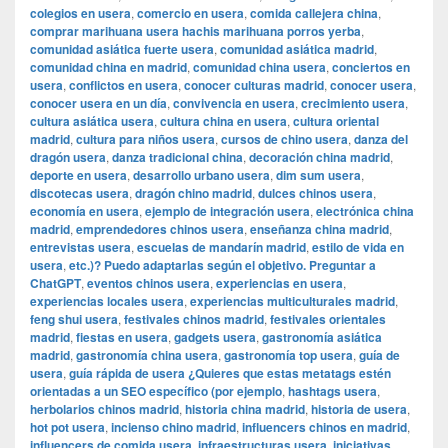
colegios en usera
,
comercio en usera
,
comida callejera china
,
comprar marihuana usera hachis marihuana porros yerba
,
comunidad asiática fuerte usera
,
comunidad asiática madrid
,
comunidad china en madrid
,
comunidad china usera
,
conciertos en
usera
,
conflictos en usera
,
conocer culturas madrid
,
conocer usera
,
conocer usera en un día
,
convivencia en usera
,
crecimiento usera
,
cultura asiática usera
,
cultura china en usera
,
cultura oriental
madrid
,
cultura para niños usera
,
cursos de chino usera
,
danza del
dragón usera
,
danza tradicional china
,
decoración china madrid
,
deporte en usera
,
desarrollo urbano usera
,
dim sum usera
,
discotecas usera
,
dragón chino madrid
,
dulces chinos usera
,
economía en usera
,
ejemplo de integración usera
,
electrónica china
madrid
,
emprendedores chinos usera
,
enseñanza china madrid
,
entrevistas usera
,
escuelas de mandarín madrid
,
estilo de vida en
usera
,
etc.)? Puedo adaptarlas según el objetivo. Preguntar a
ChatGPT
,
eventos chinos usera
,
experiencias en usera
,
experiencias locales usera
,
experiencias multiculturales madrid
,
feng shui usera
,
festivales chinos madrid
,
festivales orientales
madrid
,
fiestas en usera
,
gadgets usera
,
gastronomía asiática
madrid
,
gastronomía china usera
,
gastronomía top usera
,
guía de
usera
,
guía rápida de usera ¿Quieres que estas metatags estén
orientadas a un SEO específico (por ejemplo
,
hashtags usera
,
herbolarios chinos madrid
,
historia china madrid
,
historia de usera
,
hot pot usera
,
incienso chino madrid
,
influencers chinos en madrid
,
influencers de comida usera
,
infraestructuras usera
,
iniciativas