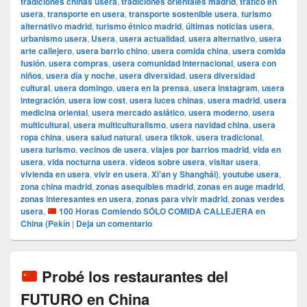
tradiciones chinas usera
,
tradiciones orientales madrid
,
tráfico en
usera
,
transporte en usera
,
transporte sostenible usera
,
turismo
alternativo madrid
,
turismo étnico madrid
,
últimas noticias usera
,
urbanismo usera
,
Usera
,
usera actualidad
,
usera alternativo
,
usera
arte callejero
,
usera barrio chino
,
usera comida china
,
usera comida
fusión
,
usera compras
,
usera comunidad internacional
,
usera con
niños
,
usera día y noche
,
usera diversidad
,
usera diversidad
cultural
,
usera domingo
,
usera en la prensa
,
usera instagram
,
usera
integración
,
usera low cost
,
usera luces chinas
,
usera madrid
,
usera
medicina oriental
,
usera mercado asiático
,
usera moderno
,
usera
multicultural
,
usera multiculturalismo
,
usera navidad china
,
usera
ropa china
,
usera salud natural
,
usera tiktok
,
usera tradicional
,
usera turismo
,
vecinos de usera
,
viajes por barrios madrid
,
vida en
usera
,
vida nocturna usera
,
vídeos sobre usera
,
visitar usera
,
vivienda en usera
,
vivir en usera
,
Xi’an y Shanghái)
,
youtube usera
,
zona china madrid
,
zonas asequibles madrid
,
zonas en auge madrid
,
zonas interesantes en usera
,
zonas para vivir madrid
,
zonas verdes
usera
,
100 Horas Comiendo SÓLO COMIDA CALLEJERA en
China (Pekín
|
Deja un comentario
Probé los restaurantes del
FUTURO en China