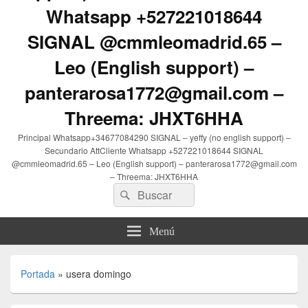
Whatsapp +527221018644
SIGNAL @cmmleomadrid.65 –
Leo (English support) –
panterarosa1772@gmail.com –
Threema: JHXT6HHA
Principal Whatsapp+34677084290 SIGNAL – yeffy (no english support) –
Secundario AttCliente Whatsapp +527221018644 SIGNAL
@cmmleomadrid.65 – Leo (English support) – panterarosa1772@gmail.com
– Threema: JHXT6HHA
Buscar
Buscar
por:
Menú
Portada
»
usera domingo