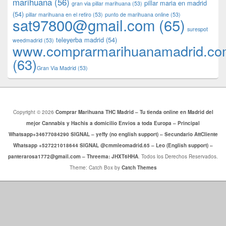
marihuana
(56)
pillar maria en madrid
gran via pillar marihuana
(53)
(54)
pillar marihuana en el retiro
(53)
punto de marihuana online
(53)
sat97800@gmail.com
(65)
surespot
teleyerba madrid
(54)
weedmadrid
(53)
www.comprarmarihuanamadrid.c
(63)
​​Gran Via Madrid
(53)
Copyright © 2026
Comprar Marihuana THC Madrid – Tu tienda online en Madrid del
mejor Cannabis y Hachis a domicilio Envios a toda Europa – Principal
Whatsapp+34677084290 SIGNAL – yeffy (no english support) – Secundario AttCliente
Whatsapp +527221018644 SIGNAL @cmmleomadrid.65 – Leo (English support) –
panterarosa1772@gmail.com – Threema: JHXT6HHA
. Todos los Derechos Reservados.
Theme: Catch Box by
Catch Themes