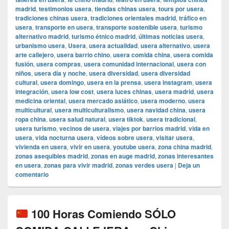
madrid
,
testimonios usera
,
tiendas chinas usera
,
tours por usera
,
tradiciones chinas usera
,
tradiciones orientales madrid
,
tráfico en
usera
,
transporte en usera
,
transporte sostenible usera
,
turismo
alternativo madrid
,
turismo étnico madrid
,
últimas noticias usera
,
urbanismo usera
,
Usera
,
usera actualidad
,
usera alternativo
,
usera
arte callejero
,
usera barrio chino
,
usera comida china
,
usera comida
fusión
,
usera compras
,
usera comunidad internacional
,
usera con
niños
,
usera día y noche
,
usera diversidad
,
usera diversidad
cultural
,
usera domingo
,
usera en la prensa
,
usera instagram
,
usera
integración
,
usera low cost
,
usera luces chinas
,
usera madrid
,
usera
medicina oriental
,
usera mercado asiático
,
usera moderno
,
usera
multicultural
,
usera multiculturalismo
,
usera navidad china
,
usera
ropa china
,
usera salud natural
,
usera tiktok
,
usera tradicional
,
usera turismo
,
vecinos de usera
,
viajes por barrios madrid
,
vida en
usera
,
vida nocturna usera
,
vídeos sobre usera
,
visitar usera
,
vivienda en usera
,
vivir en usera
,
youtube usera
,
zona china madrid
,
zonas asequibles madrid
,
zonas en auge madrid
,
zonas interesantes
en usera
,
zonas para vivir madrid
,
zonas verdes usera
|
Deja un
comentario
100 Horas Comiendo SÓLO