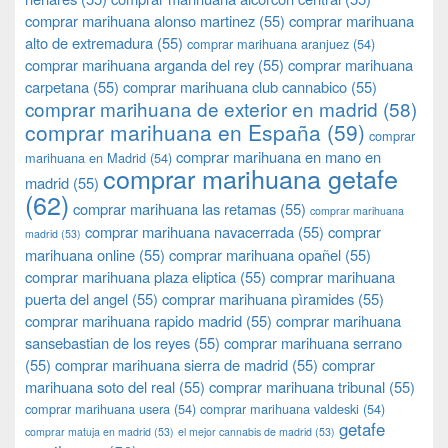
comprar marihuana alonso martinez
(55)
comprar marihuana
alto de extremadura
(55)
comprar marihuana aranjuez
(54)
comprar marihuana arganda del rey
(55)
comprar marihuana
carpetana
(55)
comprar marihuana club cannabico
(55)
comprar marihuana de exterior en madrid
(58)
comprar marihuana en España
(59)
comprar
comprar marihuana en mano en
marihuana en Madrid
(54)
comprar marihuana getafe
madrid
(55)
(62)
comprar marihuana las retamas
(55)
comprar marihuana
comprar marihuana navacerrada
(55)
comprar
madrid
(53)
marihuana online
(55)
comprar marihuana opañel
(55)
comprar marihuana plaza eliptica
(55)
comprar marihuana
puerta del angel
(55)
comprar marihuana pìramides
(55)
comprar marihuana rapido madrid
(55)
comprar marihuana
sansebastian de los reyes
(55)
comprar marihuana serrano
(55)
comprar marihuana sierra de madrid
(55)
comprar
marihuana soto del real
(55)
comprar marihuana tribunal
(55)
comprar marihuana usera
(54)
comprar marihuana valdeski
(54)
getafe
comprar matuja en madrid
(53)
el mejor cannabis de madrid
(53)