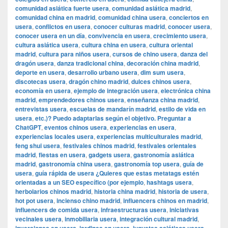
comunidad asiática fuerte usera
,
comunidad asiática madrid
,
comunidad china en madrid
,
comunidad china usera
,
conciertos en
usera
,
conflictos en usera
,
conocer culturas madrid
,
conocer usera
,
conocer usera en un día
,
convivencia en usera
,
crecimiento usera
,
cultura asiática usera
,
cultura china en usera
,
cultura oriental
madrid
,
cultura para niños usera
,
cursos de chino usera
,
danza del
dragón usera
,
danza tradicional china
,
decoración china madrid
,
deporte en usera
,
desarrollo urbano usera
,
dim sum usera
,
discotecas usera
,
dragón chino madrid
,
dulces chinos usera
,
economía en usera
,
ejemplo de integración usera
,
electrónica china
madrid
,
emprendedores chinos usera
,
enseñanza china madrid
,
entrevistas usera
,
escuelas de mandarín madrid
,
estilo de vida en
usera
,
etc.)? Puedo adaptarlas según el objetivo. Preguntar a
ChatGPT
,
eventos chinos usera
,
experiencias en usera
,
experiencias locales usera
,
experiencias multiculturales madrid
,
feng shui usera
,
festivales chinos madrid
,
festivales orientales
madrid
,
fiestas en usera
,
gadgets usera
,
gastronomía asiática
madrid
,
gastronomía china usera
,
gastronomía top usera
,
guía de
usera
,
guía rápida de usera ¿Quieres que estas metatags estén
orientadas a un SEO específico (por ejemplo
,
hashtags usera
,
herbolarios chinos madrid
,
historia china madrid
,
historia de usera
,
hot pot usera
,
incienso chino madrid
,
influencers chinos en madrid
,
influencers de comida usera
,
infraestructuras usera
,
iniciativas
vecinales usera
,
inmobiliaria usera
,
integración cultural madrid
,
,
,
,