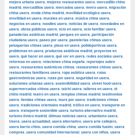
mejora urbana usera
,
mejores restaurantes usera
,
mercadillo chino
madrid
,
mercadillos usera
,
mercados usera
,
metro usera
,
migración
china usera
,
moda china madrid
,
movilidad ecológica usera
,
movilidad en usera
,
murales en usera
,
música china usera
,
negocios en usera
,
noodles usera
,
noticias de usera
,
novedades en
usera
,
obras públicas usera
,
ocio en usera
,
ocio familiar usera
,
panaderías asiáticas madrid
,
parques en usera
,
participación
ciudadana usera
,
paseo por usera
,
pastelerías chinas usera
,
peluquerías chinas usera
,
pisos en usera
,
polideportivos usera
,
problemas en usera
,
productos asiáticos madrid
,
proyectos en
usera
,
qué hacer en usera
,
qué ver en usera
,
redes sociales usera
,
reformas en usera
,
relaciones china españa
,
reportajes sobre
usera
,
restaurantes auténticos chinos
,
restaurantes chinos usera
,
restaurantes familiares usera
,
ropa asiática usera
,
rutas
gastronómicas usera
,
rutas por usera
,
seguridad en usera
,
soluciones urbanas usera
,
sostenibilidad usera
,
street food usera
,
supermercados chinos usera
,
taichí usera
,
talleres en usera
,
té
chino madrid
,
teatro en usera
,
templos chinos madrid
,
testimonios
usera
,
tiendas chinas usera
,
tours por usera
,
tradiciones chinas
usera
,
tradiciones orientales madrid
,
tráfico en usera
,
transporte en
usera
,
transporte sostenible usera
,
turismo alternativo madrid
,
turismo étnico madrid
,
últimas noticias usera
,
urbanismo usera
,
Usera
,
usera actualidad
,
usera alternativo
,
usera arte callejero
,
usera barrio chino
,
usera comida china
,
usera comida fusión
,
usera
compras
,
usera comunidad internacional
,
usera con niños
,
usera