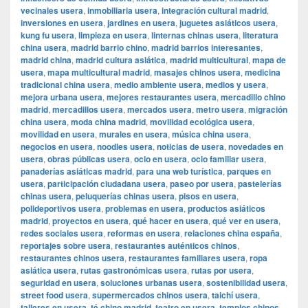
vecinales usera
,
inmobiliaria usera
,
integración cultural madrid
,
inversiones en usera
,
jardines en usera
,
juguetes asiáticos usera
,
kung fu usera
,
limpieza en usera
,
linternas chinas usera
,
literatura
china usera
,
madrid barrio chino
,
madrid barrios interesantes
,
madrid china
,
madrid cultura asiática
,
madrid multicultural
,
mapa de
usera
,
mapa multicultural madrid
,
masajes chinos usera
,
medicina
tradicional china usera
,
medio ambiente usera
,
medios y usera
,
mejora urbana usera
,
mejores restaurantes usera
,
mercadillo chino
madrid
,
mercadillos usera
,
mercados usera
,
metro usera
,
migración
china usera
,
moda china madrid
,
movilidad ecológica usera
,
movilidad en usera
,
murales en usera
,
música china usera
,
negocios en usera
,
noodles usera
,
noticias de usera
,
novedades en
usera
,
obras públicas usera
,
ocio en usera
,
ocio familiar usera
,
panaderías asiáticas madrid
,
para una web turística
,
parques en
usera
,
participación ciudadana usera
,
paseo por usera
,
pastelerías
chinas usera
,
peluquerías chinas usera
,
pisos en usera
,
polideportivos usera
,
problemas en usera
,
productos asiáticos
madrid
,
proyectos en usera
,
qué hacer en usera
,
qué ver en usera
,
redes sociales usera
,
reformas en usera
,
relaciones china españa
,
reportajes sobre usera
,
restaurantes auténticos chinos
,
restaurantes chinos usera
,
restaurantes familiares usera
,
ropa
asiática usera
,
rutas gastronómicas usera
,
rutas por usera
,
seguridad en usera
,
soluciones urbanas usera
,
sostenibilidad usera
,
street food usera
,
supermercados chinos usera
,
taichí usera
,
talleres en usera
,
té chino madrid
,
teatro en usera
,
templos chinos