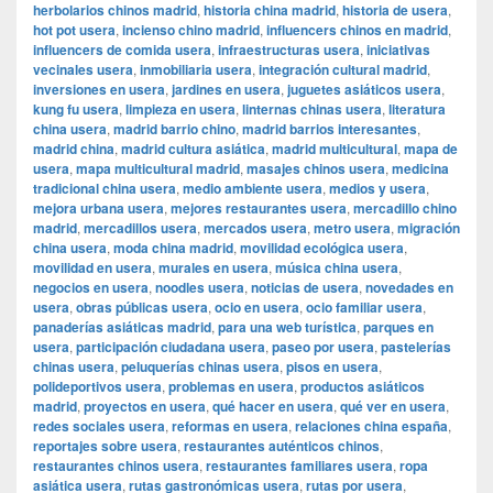
herbolarios chinos madrid
,
historia china madrid
,
historia de usera
,
hot pot usera
,
incienso chino madrid
,
influencers chinos en madrid
,
influencers de comida usera
,
infraestructuras usera
,
iniciativas
vecinales usera
,
inmobiliaria usera
,
integración cultural madrid
,
inversiones en usera
,
jardines en usera
,
juguetes asiáticos usera
,
kung fu usera
,
limpieza en usera
,
linternas chinas usera
,
literatura
china usera
,
madrid barrio chino
,
madrid barrios interesantes
,
madrid china
,
madrid cultura asiática
,
madrid multicultural
,
mapa de
usera
,
mapa multicultural madrid
,
masajes chinos usera
,
medicina
tradicional china usera
,
medio ambiente usera
,
medios y usera
,
mejora urbana usera
,
mejores restaurantes usera
,
mercadillo chino
madrid
,
mercadillos usera
,
mercados usera
,
metro usera
,
migración
china usera
,
moda china madrid
,
movilidad ecológica usera
,
movilidad en usera
,
murales en usera
,
música china usera
,
negocios en usera
,
noodles usera
,
noticias de usera
,
novedades en
usera
,
obras públicas usera
,
ocio en usera
,
ocio familiar usera
,
panaderías asiáticas madrid
,
para una web turística
,
parques en
usera
,
participación ciudadana usera
,
paseo por usera
,
pastelerías
chinas usera
,
peluquerías chinas usera
,
pisos en usera
,
polideportivos usera
,
problemas en usera
,
productos asiáticos
madrid
,
proyectos en usera
,
qué hacer en usera
,
qué ver en usera
,
redes sociales usera
,
reformas en usera
,
relaciones china españa
,
reportajes sobre usera
,
restaurantes auténticos chinos
,
restaurantes chinos usera
,
restaurantes familiares usera
,
ropa
asiática usera
,
rutas gastronómicas usera
,
rutas por usera
,