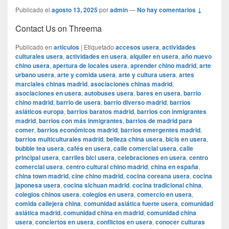
Publicado el
agosto 13, 2025
por
admin
—
No hay comentarios ↓
Contact Us on Threema
Publicado en
articulos
|
Etiquetado
accesos usera
,
actividades
culturales usera
,
actividades en usera
,
alquiler en usera
,
año nuevo
chino usera
,
apertura de locales usera
,
aprender chino madrid
,
arte
urbano usera
,
arte y comida usera
,
arte y cultura usera
,
artes
marciales chinas madrid
,
asociaciones chinas madrid
,
asociaciones en usera
,
autobuses usera
,
bares en usera
,
barrio
chino madrid
,
barrio de usera
,
barrio diverso madrid
,
barrios
asiáticos europa
,
barrios baratos madrid
,
barrios con inmigrantes
madrid
,
barrios con más inmigrantes
,
barrios de madrid para
comer
,
barrios económicos madrid
,
barrios emergentes madrid
,
barrios multiculturales madrid
,
belleza china usera
,
bicis en usera
,
bubble tea usera
,
cafés en usera
,
calle comercial usera
,
calle
principal usera
,
carriles bici usera
,
celebraciones en usera
,
centro
comercial usera
,
centro cultural chino madrid
,
china en españa
,
china town madrid
,
cine chino madrid
,
cocina coreana usera
,
cocina
japonesa usera
,
cocina sichuan madrid
,
cocina tradicional china
,
colegios chinos usera
,
colegios en usera
,
comercio en usera
,
comida callejera china
,
comunidad asiática fuerte usera
,
comunidad
asiática madrid
,
comunidad china en madrid
,
comunidad china
usera
,
conciertos en usera
,
conflictos en usera
,
conocer culturas