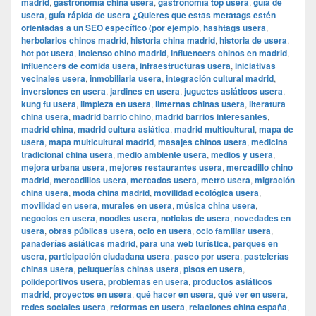
madrid
,
gastronomía china usera
,
gastronomía top usera
,
guía de
usera
,
guía rápida de usera ¿Quieres que estas metatags estén
orientadas a un SEO específico (por ejemplo
,
hashtags usera
,
herbolarios chinos madrid
,
historia china madrid
,
historia de usera
,
hot pot usera
,
incienso chino madrid
,
influencers chinos en madrid
,
influencers de comida usera
,
infraestructuras usera
,
iniciativas
vecinales usera
,
inmobiliaria usera
,
integración cultural madrid
,
inversiones en usera
,
jardines en usera
,
juguetes asiáticos usera
,
kung fu usera
,
limpieza en usera
,
linternas chinas usera
,
literatura
china usera
,
madrid barrio chino
,
madrid barrios interesantes
,
madrid china
,
madrid cultura asiática
,
madrid multicultural
,
mapa de
usera
,
mapa multicultural madrid
,
masajes chinos usera
,
medicina
tradicional china usera
,
medio ambiente usera
,
medios y usera
,
mejora urbana usera
,
mejores restaurantes usera
,
mercadillo chino
madrid
,
mercadillos usera
,
mercados usera
,
metro usera
,
migración
china usera
,
moda china madrid
,
movilidad ecológica usera
,
movilidad en usera
,
murales en usera
,
música china usera
,
negocios en usera
,
noodles usera
,
noticias de usera
,
novedades en
usera
,
obras públicas usera
,
ocio en usera
,
ocio familiar usera
,
panaderías asiáticas madrid
,
para una web turística
,
parques en
usera
,
participación ciudadana usera
,
paseo por usera
,
pastelerías
chinas usera
,
peluquerías chinas usera
,
pisos en usera
,
polideportivos usera
,
problemas en usera
,
productos asiáticos
madrid
,
proyectos en usera
,
qué hacer en usera
,
qué ver en usera
,
redes sociales usera
,
reformas en usera
,
relaciones china españa
,