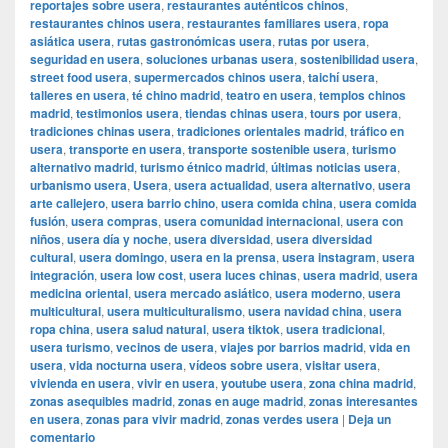
reportajes sobre usera
,
restaurantes auténticos chinos
,
restaurantes chinos usera
,
restaurantes familiares usera
,
ropa
asiática usera
,
rutas gastronómicas usera
,
rutas por usera
,
seguridad en usera
,
soluciones urbanas usera
,
sostenibilidad usera
,
street food usera
,
supermercados chinos usera
,
taichí usera
,
talleres en usera
,
té chino madrid
,
teatro en usera
,
templos chinos
madrid
,
testimonios usera
,
tiendas chinas usera
,
tours por usera
,
tradiciones chinas usera
,
tradiciones orientales madrid
,
tráfico en
usera
,
transporte en usera
,
transporte sostenible usera
,
turismo
alternativo madrid
,
turismo étnico madrid
,
últimas noticias usera
,
urbanismo usera
,
Usera
,
usera actualidad
,
usera alternativo
,
usera
arte callejero
,
usera barrio chino
,
usera comida china
,
usera comida
fusión
,
usera compras
,
usera comunidad internacional
,
usera con
niños
,
usera día y noche
,
usera diversidad
,
usera diversidad
cultural
,
usera domingo
,
usera en la prensa
,
usera instagram
,
usera
integración
,
usera low cost
,
usera luces chinas
,
usera madrid
,
usera
medicina oriental
,
usera mercado asiático
,
usera moderno
,
usera
multicultural
,
usera multiculturalismo
,
usera navidad china
,
usera
ropa china
,
usera salud natural
,
usera tiktok
,
usera tradicional
,
usera turismo
,
vecinos de usera
,
viajes por barrios madrid
,
vida en
usera
,
vida nocturna usera
,
vídeos sobre usera
,
visitar usera
,
vivienda en usera
,
vivir en usera
,
youtube usera
,
zona china madrid
,
zonas asequibles madrid
,
zonas en auge madrid
,
zonas interesantes
en usera
,
zonas para vivir madrid
,
zonas verdes usera
|
Deja un
comentario