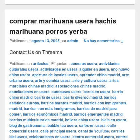
comprar marihuana usera hachis
marihuana porros yerba
Publicado el
agosto 13, 2025
por
admin
—
No hay comentarios ↓
Contact Us on Threema
Publicado en
articulos
|
Etiquetado
accesos usera
,
actividades
culturales usera
,
actividades en usera
,
alquiler en usera
,
año nuevo
chino usera
,
apertura de locales usera
,
aprender chino madrid
,
arte
urbano usera
,
arte y comida usera
,
arte y cultura usera
,
artes
marciales chinas madrid
,
asociaciones chinas madrid
,
asociaciones en usera
,
autobuses usera
,
bares en usera
,
barrio
chino madrid
,
barrio de usera
,
barrio diverso madrid
,
barrios
asiáticos europa
,
barrios baratos madrid
,
barrios con inmigrantes
madrid
,
barrios con más inmigrantes
,
barrios de madrid para
comer
,
barrios económicos madrid
,
barrios emergentes madrid
,
barrios multiculturales madrid
,
belleza china usera
,
bicis en usera
,
blog de gastronomía
,
bubble tea usera
,
cafés en usera
,
calle
comercial usera
,
calle principal usera
,
canal de YouTube
,
carriles
bici usera
,
celebraciones en usera
,
centro comercial usera
,
centro