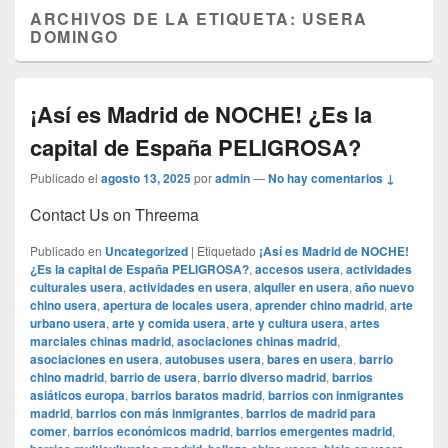
ARCHIVOS DE LA ETIQUETA:
USERA
DOMINGO
¡Así es Madrid de NOCHE! ¿Es la
capital de España PELIGROSA?
Publicado el
agosto 13, 2025
por
admin
—
No hay comentarios ↓
Contact Us on Threema
Publicado en
Uncategorized
|
Etiquetado
¡Así es Madrid de NOCHE!
¿Es la capital de España PELIGROSA?
,
accesos usera
,
actividades
culturales usera
,
actividades en usera
,
alquiler en usera
,
año nuevo
chino usera
,
apertura de locales usera
,
aprender chino madrid
,
arte
urbano usera
,
arte y comida usera
,
arte y cultura usera
,
artes
marciales chinas madrid
,
asociaciones chinas madrid
,
asociaciones en usera
,
autobuses usera
,
bares en usera
,
barrio
chino madrid
,
barrio de usera
,
barrio diverso madrid
,
barrios
asiáticos europa
,
barrios baratos madrid
,
barrios con inmigrantes
madrid
,
barrios con más inmigrantes
,
barrios de madrid para
comer
,
barrios económicos madrid
,
barrios emergentes madrid
,