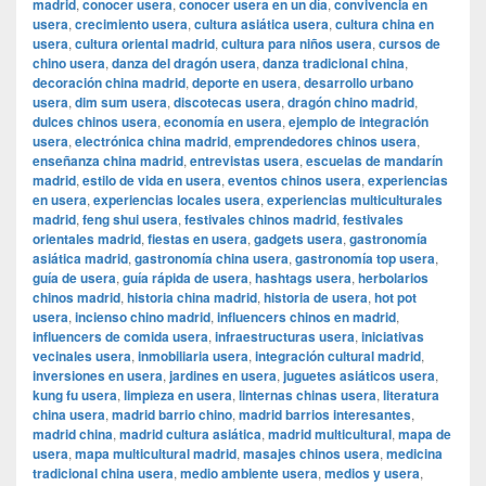
madrid
,
conocer usera
,
conocer usera en un día
,
convivencia en
usera
,
crecimiento usera
,
cultura asiática usera
,
cultura china en
usera
,
cultura oriental madrid
,
cultura para niños usera
,
cursos de
chino usera
,
danza del dragón usera
,
danza tradicional china
,
decoración china madrid
,
deporte en usera
,
desarrollo urbano
usera
,
dim sum usera
,
discotecas usera
,
dragón chino madrid
,
dulces chinos usera
,
economía en usera
,
ejemplo de integración
usera
,
electrónica china madrid
,
emprendedores chinos usera
,
enseñanza china madrid
,
entrevistas usera
,
escuelas de mandarín
madrid
,
estilo de vida en usera
,
eventos chinos usera
,
experiencias
en usera
,
experiencias locales usera
,
experiencias multiculturales
madrid
,
feng shui usera
,
festivales chinos madrid
,
festivales
orientales madrid
,
fiestas en usera
,
gadgets usera
,
gastronomía
asiática madrid
,
gastronomía china usera
,
gastronomía top usera
,
guía de usera
,
guía rápida de usera
,
hashtags usera
,
herbolarios
chinos madrid
,
historia china madrid
,
historia de usera
,
hot pot
usera
,
incienso chino madrid
,
influencers chinos en madrid
,
influencers de comida usera
,
infraestructuras usera
,
iniciativas
vecinales usera
,
inmobiliaria usera
,
integración cultural madrid
,
inversiones en usera
,
jardines en usera
,
juguetes asiáticos usera
,
kung fu usera
,
limpieza en usera
,
linternas chinas usera
,
literatura
china usera
,
madrid barrio chino
,
madrid barrios interesantes
,
madrid china
,
madrid cultura asiática
,
madrid multicultural
,
mapa de
usera
,
mapa multicultural madrid
,
masajes chinos usera
,
medicina
tradicional china usera
,
medio ambiente usera
,
medios y usera
,