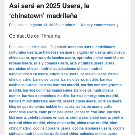
Así será en 2025 Usera, la
‘chinatown’ madrileña
Publicado el
agosto 13, 2025
por
admin
—
No hay comentarios ↓
Contact Us on Threema
Publicado en
articulos
|
Etiquetado
accesos usera
,
actividades
culturales usera
,
actividades en usera
,
alquiler en usera
,
año nuevo
chino usera
,
apertura de locales usera
,
aprender chino madrid
,
arte
urbano usera
,
arte y comida usera
,
arte y cultura usera
,
artes
marciales chinas madrid
,
asociaciones chinas madrid
,
asociaciones en usera
,
autobuses usera
,
bares en usera
,
barrio
chino madrid
,
barrio de usera
,
barrio diverso madrid
,
barrios
asiáticos europa
,
barrios baratos madrid
,
barrios con inmigrantes
madrid
,
barrios con más inmigrantes
,
barrios de madrid para
comer
,
barrios económicos madrid
,
barrios emergentes madrid
,
barrios multiculturales madrid
,
belleza china usera
,
bicis en usera
,
blog de gastronomía
,
bubble tea usera
,
cafés en usera
,
calle
comercial usera
,
calle principal usera
,
canal de YouTube
,
carriles
bici usera
,
celebraciones en usera
,
centro comercial usera
,
centro
cultural chino madrid
,
china en españa
,
china town madrid
,
cine
chino madrid
,
cocina coreana usera
,
cocina japonesa usera
,
cocina
sichuan madrid
,
cocina tradicional china
,
colegios chinos usera
,