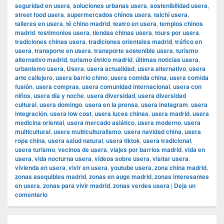
seguridad en usera
,
soluciones urbanas usera
,
sostenibilidad usera
,
street food usera
,
supermercados chinos usera
,
taichí usera
,
talleres en usera
,
té chino madrid
,
teatro en usera
,
templos chinos
madrid
,
testimonios usera
,
tiendas chinas usera
,
tours por usera
,
tradiciones chinas usera
,
tradiciones orientales madrid
,
tráfico en
usera
,
transporte en usera
,
transporte sostenible usera
,
turismo
alternativo madrid
,
turismo étnico madrid
,
últimas noticias usera
,
urbanismo usera
,
Usera
,
usera actualidad
,
usera alternativo
,
usera
arte callejero
,
usera barrio chino
,
usera comida china
,
usera comida
fusión
,
usera compras
,
usera comunidad internacional
,
usera con
niños
,
usera día y noche
,
usera diversidad
,
usera diversidad
cultural
,
usera domingo
,
usera en la prensa
,
usera instagram
,
usera
integración
,
usera low cost
,
usera luces chinas
,
usera madrid
,
usera
medicina oriental
,
usera mercado asiático
,
usera moderno
,
usera
multicultural
,
usera multiculturalismo
,
usera navidad china
,
usera
ropa china
,
usera salud natural
,
usera tiktok
,
usera tradicional
,
usera turismo
,
vecinos de usera
,
viajes por barrios madrid
,
vida en
usera
,
vida nocturna usera
,
vídeos sobre usera
,
visitar usera
,
vivienda en usera
,
vivir en usera
,
youtube usera
,
zona china madrid
,
zonas asequibles madrid
,
zonas en auge madrid
,
zonas interesantes
en usera
,
zonas para vivir madrid
,
zonas verdes usera
|
Deja un
comentario