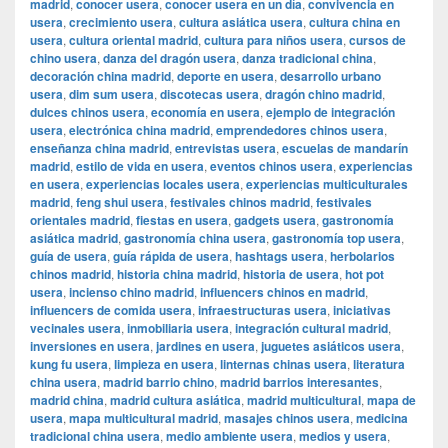
madrid
,
conocer usera
,
conocer usera en un día
,
convivencia en
usera
,
crecimiento usera
,
cultura asiática usera
,
cultura china en
usera
,
cultura oriental madrid
,
cultura para niños usera
,
cursos de
chino usera
,
danza del dragón usera
,
danza tradicional china
,
decoración china madrid
,
deporte en usera
,
desarrollo urbano
usera
,
dim sum usera
,
discotecas usera
,
dragón chino madrid
,
dulces chinos usera
,
economía en usera
,
ejemplo de integración
usera
,
electrónica china madrid
,
emprendedores chinos usera
,
enseñanza china madrid
,
entrevistas usera
,
escuelas de mandarín
madrid
,
estilo de vida en usera
,
eventos chinos usera
,
experiencias
en usera
,
experiencias locales usera
,
experiencias multiculturales
madrid
,
feng shui usera
,
festivales chinos madrid
,
festivales
orientales madrid
,
fiestas en usera
,
gadgets usera
,
gastronomía
asiática madrid
,
gastronomía china usera
,
gastronomía top usera
,
guía de usera
,
guía rápida de usera
,
hashtags usera
,
herbolarios
chinos madrid
,
historia china madrid
,
historia de usera
,
hot pot
usera
,
incienso chino madrid
,
influencers chinos en madrid
,
influencers de comida usera
,
infraestructuras usera
,
iniciativas
vecinales usera
,
inmobiliaria usera
,
integración cultural madrid
,
inversiones en usera
,
jardines en usera
,
juguetes asiáticos usera
,
kung fu usera
,
limpieza en usera
,
linternas chinas usera
,
literatura
china usera
,
madrid barrio chino
,
madrid barrios interesantes
,
madrid china
,
madrid cultura asiática
,
madrid multicultural
,
mapa de
usera
,
mapa multicultural madrid
,
masajes chinos usera
,
medicina
tradicional china usera
,
medio ambiente usera
,
medios y usera
,