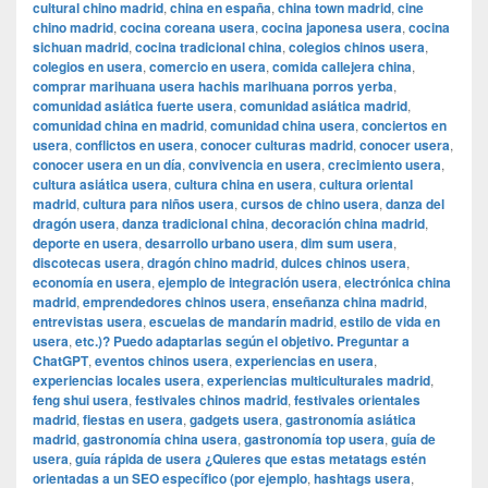
cultural chino madrid
,
china en españa
,
china town madrid
,
cine
chino madrid
,
cocina coreana usera
,
cocina japonesa usera
,
cocina
sichuan madrid
,
cocina tradicional china
,
colegios chinos usera
,
colegios en usera
,
comercio en usera
,
comida callejera china
,
comprar marihuana usera hachis marihuana porros yerba
,
comunidad asiática fuerte usera
,
comunidad asiática madrid
,
comunidad china en madrid
,
comunidad china usera
,
conciertos en
usera
,
conflictos en usera
,
conocer culturas madrid
,
conocer usera
,
conocer usera en un día
,
convivencia en usera
,
crecimiento usera
,
cultura asiática usera
,
cultura china en usera
,
cultura oriental
madrid
,
cultura para niños usera
,
cursos de chino usera
,
danza del
dragón usera
,
danza tradicional china
,
decoración china madrid
,
deporte en usera
,
desarrollo urbano usera
,
dim sum usera
,
discotecas usera
,
dragón chino madrid
,
dulces chinos usera
,
economía en usera
,
ejemplo de integración usera
,
electrónica china
madrid
,
emprendedores chinos usera
,
enseñanza china madrid
,
entrevistas usera
,
escuelas de mandarín madrid
,
estilo de vida en
usera
,
etc.)? Puedo adaptarlas según el objetivo. Preguntar a
ChatGPT
,
eventos chinos usera
,
experiencias en usera
,
experiencias locales usera
,
experiencias multiculturales madrid
,
feng shui usera
,
festivales chinos madrid
,
festivales orientales
madrid
,
fiestas en usera
,
gadgets usera
,
gastronomía asiática
madrid
,
gastronomía china usera
,
gastronomía top usera
,
guía de
usera
,
guía rápida de usera ¿Quieres que estas metatags estén
orientadas a un SEO específico (por ejemplo
,
hashtags usera
,