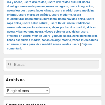
día y noche
,
usera diversidad
,
usera diversidad cultural
,
usera
domingo
,
usera en la prensa
,
usera instagram
,
usera integración
,
usera low cost
,
usera luces chinas
,
usera madrid
,
usera medicina
oriental
,
usera mercado asiático
,
usera moderno
,
usera
multicultural
,
usera multiculturalismo
,
usera navidad china
,
usera
ropa china
,
usera salud natural
,
usera tiktok
,
usera tradicional
,
usera turismo
,
vecinos de usera
,
viajes por barrios madrid
,
vida en
usera
,
vida nocturna usera
,
vídeos sobre usera
,
visitar usera
,
vivienda en usera
,
vivir en usera
,
youtube usera
,
zona china madrid
,
zonas asequibles madrid
,
zonas en auge madrid
,
zonas interesantes
en usera
,
zonas para vivir madrid
,
zonas verdes usera
|
Deja un
comentario
El
Buscar
Buscar
área
por:
de
widget
barra
Archivos
lateral
primaria
Archivos
Entradas recientes