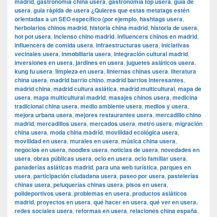
madrid
,
gastronomía china usera
,
gastronomía top usera
,
guía de
usera
,
guía rápida de usera ¿Quieres que estas metatags estén
orientadas a un SEO específico (por ejemplo
,
hashtags usera
,
herbolarios chinos madrid
,
historia china madrid
,
historia de usera
,
hot pot usera
,
incienso chino madrid
,
influencers chinos en madrid
,
influencers de comida usera
,
infraestructuras usera
,
iniciativas
vecinales usera
,
inmobiliaria usera
,
integración cultural madrid
,
inversiones en usera
,
jardines en usera
,
juguetes asiáticos usera
,
kung fu usera
,
limpieza en usera
,
linternas chinas usera
,
literatura
china usera
,
madrid barrio chino
,
madrid barrios interesantes
,
madrid china
,
madrid cultura asiática
,
madrid multicultural
,
mapa de
usera
,
mapa multicultural madrid
,
masajes chinos usera
,
medicina
tradicional china usera
,
medio ambiente usera
,
medios y usera
,
mejora urbana usera
,
mejores restaurantes usera
,
mercadillo chino
madrid
,
mercadillos usera
,
mercados usera
,
metro usera
,
migración
china usera
,
moda china madrid
,
movilidad ecológica usera
,
movilidad en usera
,
murales en usera
,
música china usera
,
negocios en usera
,
noodles usera
,
noticias de usera
,
novedades en
usera
,
obras públicas usera
,
ocio en usera
,
ocio familiar usera
,
panaderías asiáticas madrid
,
para una web turística
,
parques en
usera
,
participación ciudadana usera
,
paseo por usera
,
pastelerías
chinas usera
,
peluquerías chinas usera
,
pisos en usera
,
polideportivos usera
,
problemas en usera
,
productos asiáticos
madrid
,
proyectos en usera
,
qué hacer en usera
,
qué ver en usera
,
redes sociales usera
,
reformas en usera
,
relaciones china españa
,