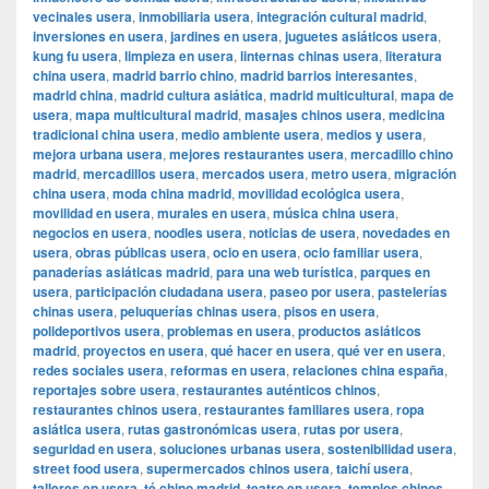
vecinales usera
,
inmobiliaria usera
,
integración cultural madrid
,
inversiones en usera
,
jardines en usera
,
juguetes asiáticos usera
,
kung fu usera
,
limpieza en usera
,
linternas chinas usera
,
literatura
china usera
,
madrid barrio chino
,
madrid barrios interesantes
,
madrid china
,
madrid cultura asiática
,
madrid multicultural
,
mapa de
usera
,
mapa multicultural madrid
,
masajes chinos usera
,
medicina
tradicional china usera
,
medio ambiente usera
,
medios y usera
,
mejora urbana usera
,
mejores restaurantes usera
,
mercadillo chino
madrid
,
mercadillos usera
,
mercados usera
,
metro usera
,
migración
china usera
,
moda china madrid
,
movilidad ecológica usera
,
movilidad en usera
,
murales en usera
,
música china usera
,
negocios en usera
,
noodles usera
,
noticias de usera
,
novedades en
usera
,
obras públicas usera
,
ocio en usera
,
ocio familiar usera
,
panaderías asiáticas madrid
,
para una web turística
,
parques en
usera
,
participación ciudadana usera
,
paseo por usera
,
pastelerías
chinas usera
,
peluquerías chinas usera
,
pisos en usera
,
polideportivos usera
,
problemas en usera
,
productos asiáticos
madrid
,
proyectos en usera
,
qué hacer en usera
,
qué ver en usera
,
redes sociales usera
,
reformas en usera
,
relaciones china españa
,
reportajes sobre usera
,
restaurantes auténticos chinos
,
restaurantes chinos usera
,
restaurantes familiares usera
,
ropa
asiática usera
,
rutas gastronómicas usera
,
rutas por usera
,
seguridad en usera
,
soluciones urbanas usera
,
sostenibilidad usera
,
street food usera
,
supermercados chinos usera
,
taichí usera
,
talleres en usera
,
té chino madrid
,
teatro en usera
,
templos chinos