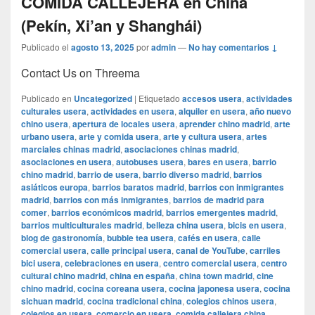
COMIDA CALLEJERA en China
(Pekín, Xi’an y Shanghái)
Publicado el
agosto 13, 2025
por
admin
—
No hay comentarios ↓
Contact Us on Threema
Publicado en
Uncategorized
|
Etiquetado
accesos usera
,
actividades
culturales usera
,
actividades en usera
,
alquiler en usera
,
año nuevo
chino usera
,
apertura de locales usera
,
aprender chino madrid
,
arte
urbano usera
,
arte y comida usera
,
arte y cultura usera
,
artes
marciales chinas madrid
,
asociaciones chinas madrid
,
asociaciones en usera
,
autobuses usera
,
bares en usera
,
barrio
chino madrid
,
barrio de usera
,
barrio diverso madrid
,
barrios
asiáticos europa
,
barrios baratos madrid
,
barrios con inmigrantes
madrid
,
barrios con más inmigrantes
,
barrios de madrid para
comer
,
barrios económicos madrid
,
barrios emergentes madrid
,
barrios multiculturales madrid
,
belleza china usera
,
bicis en usera
,
blog de gastronomía
,
bubble tea usera
,
cafés en usera
,
calle
comercial usera
,
calle principal usera
,
canal de YouTube
,
carriles
bici usera
,
celebraciones en usera
,
centro comercial usera
,
centro
cultural chino madrid
,
china en españa
,
china town madrid
,
cine
chino madrid
,
cocina coreana usera
,
cocina japonesa usera
,
cocina
sichuan madrid
,
cocina tradicional china
,
colegios chinos usera
,
colegios en usera
,
comercio en usera
,
comida callejera china
,