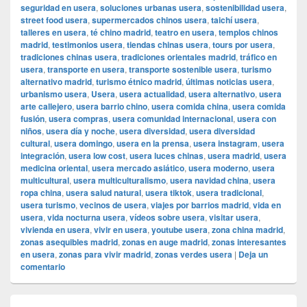
seguridad en usera
,
soluciones urbanas usera
,
sostenibilidad usera
,
street food usera
,
supermercados chinos usera
,
taichí usera
,
talleres en usera
,
té chino madrid
,
teatro en usera
,
templos chinos
madrid
,
testimonios usera
,
tiendas chinas usera
,
tours por usera
,
tradiciones chinas usera
,
tradiciones orientales madrid
,
tráfico en
usera
,
transporte en usera
,
transporte sostenible usera
,
turismo
alternativo madrid
,
turismo étnico madrid
,
últimas noticias usera
,
urbanismo usera
,
Usera
,
usera actualidad
,
usera alternativo
,
usera
arte callejero
,
usera barrio chino
,
usera comida china
,
usera comida
fusión
,
usera compras
,
usera comunidad internacional
,
usera con
niños
,
usera día y noche
,
usera diversidad
,
usera diversidad
cultural
,
usera domingo
,
usera en la prensa
,
usera instagram
,
usera
integración
,
usera low cost
,
usera luces chinas
,
usera madrid
,
usera
medicina oriental
,
usera mercado asiático
,
usera moderno
,
usera
multicultural
,
usera multiculturalismo
,
usera navidad china
,
usera
ropa china
,
usera salud natural
,
usera tiktok
,
usera tradicional
,
usera turismo
,
vecinos de usera
,
viajes por barrios madrid
,
vida en
usera
,
vida nocturna usera
,
vídeos sobre usera
,
visitar usera
,
vivienda en usera
,
vivir en usera
,
youtube usera
,
zona china madrid
,
zonas asequibles madrid
,
zonas en auge madrid
,
zonas interesantes
en usera
,
zonas para vivir madrid
,
zonas verdes usera
|
Deja un
comentario