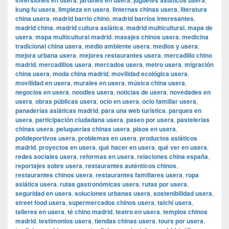
inversiones en usera
jardines en usera
juguetes asiáticos usera
kung fu usera
,
limpieza en usera
,
linternas chinas usera
,
literatura
china usera
,
madrid barrio chino
,
madrid barrios interesantes
,
madrid china
,
madrid cultura asiática
,
madrid multicultural
,
mapa de
usera
,
mapa multicultural madrid
,
masajes chinos usera
,
medicina
tradicional china usera
,
medio ambiente usera
,
medios y usera
,
mejora urbana usera
,
mejores restaurantes usera
,
mercadillo chino
madrid
,
mercadillos usera
,
mercados usera
,
metro usera
,
migración
china usera
,
moda china madrid
,
movilidad ecológica usera
,
movilidad en usera
,
murales en usera
,
música china usera
,
negocios en usera
,
noodles usera
,
noticias de usera
,
novedades en
usera
,
obras públicas usera
,
ocio en usera
,
ocio familiar usera
,
panaderías asiáticas madrid
,
para una web turística
,
parques en
usera
,
participación ciudadana usera
,
paseo por usera
,
pastelerías
chinas usera
,
peluquerías chinas usera
,
pisos en usera
,
polideportivos usera
,
problemas en usera
,
productos asiáticos
madrid
,
proyectos en usera
,
qué hacer en usera
,
qué ver en usera
,
redes sociales usera
,
reformas en usera
,
relaciones china españa
,
reportajes sobre usera
,
restaurantes auténticos chinos
,
restaurantes chinos usera
,
restaurantes familiares usera
,
ropa
asiática usera
,
rutas gastronómicas usera
,
rutas por usera
,
seguridad en usera
,
soluciones urbanas usera
,
sostenibilidad usera
,
street food usera
,
supermercados chinos usera
,
taichí usera
,
talleres en usera
,
té chino madrid
,
teatro en usera
,
templos chinos
madrid
,
testimonios usera
,
tiendas chinas usera
,
tours por usera
,