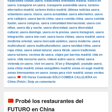
tradiciones chinas usera
,
tradiciones orientales madrid
,
tráfico en
usera
,
transporte en usera
,
transporte sostenible usera
,
turismo
alternativo madrid
,
turismo étnico madrid
,
últimas noticias usera
,
urbanismo usera
,
Usera
,
usera actualidad
,
usera alternativo
,
usera
arte callejero
,
usera barrio chino
,
usera comida china
,
usera comida
fusión
,
usera compras
,
usera comunidad internacional
,
usera con
niños
,
usera día y noche
,
usera diversidad
,
usera diversidad
cultural
,
usera domingo
,
usera en la prensa
,
usera instagram
,
usera
integración
,
usera low cost
,
usera luces chinas
,
usera madrid
,
usera
medicina oriental
,
usera mercado asiático
,
usera moderno
,
usera
multicultural
,
usera multiculturalismo
,
usera navidad china
,
usera
ropa china
,
usera salud natural
,
usera tiktok
,
usera tradicional
,
usera turismo
,
vecinos de usera
,
viajes por barrios madrid
,
vida en
usera
,
vida nocturna usera
,
vídeos sobre usera
,
visitar usera
,
vivienda en usera
,
vivir en usera
,
Xi’an y Shanghái)
,
youtube usera
,
zona china madrid
,
zonas asequibles madrid
,
zonas en auge madrid
,
zonas interesantes en usera
,
zonas para vivir madrid
,
zonas verdes
usera
,
100 Horas Comiendo SÓLO COMIDA CALLEJERA en
China (Pekín
|
Deja un comentario
Probé los restaurantes del
FUTURO en China