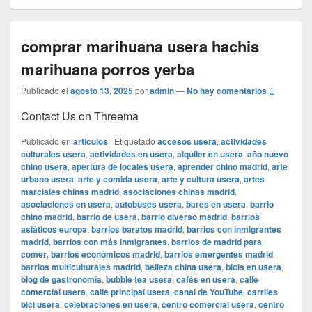
comprar marihuana usera hachis
marihuana porros yerba
Publicado el
agosto 13, 2025
por
admin
—
No hay comentarios ↓
Contact Us on Threema
Publicado en
articulos
|
Etiquetado
accesos usera
,
actividades
culturales usera
,
actividades en usera
,
alquiler en usera
,
año nuevo
chino usera
,
apertura de locales usera
,
aprender chino madrid
,
arte
urbano usera
,
arte y comida usera
,
arte y cultura usera
,
artes
marciales chinas madrid
,
asociaciones chinas madrid
,
asociaciones en usera
,
autobuses usera
,
bares en usera
,
barrio
chino madrid
,
barrio de usera
,
barrio diverso madrid
,
barrios
asiáticos europa
,
barrios baratos madrid
,
barrios con inmigrantes
madrid
,
barrios con más inmigrantes
,
barrios de madrid para
comer
,
barrios económicos madrid
,
barrios emergentes madrid
,
barrios multiculturales madrid
,
belleza china usera
,
bicis en usera
,
blog de gastronomía
,
bubble tea usera
,
cafés en usera
,
calle
comercial usera
,
calle principal usera
,
canal de YouTube
,
carriles
bici usera
,
celebraciones en usera
,
centro comercial usera
,
centro