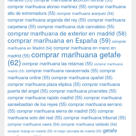
comprar marihuana alonso martinez
(55)
comprar marihuana
alto de extremadura
(55)
comprar marihuana aranjuez
(54)
comprar marihuana arganda del rey
(55)
comprar marihuana
carpetana
(55)
comprar marihuana club cannabico
(55)
comprar marihuana de exterior en madrid
(58)
comprar marihuana en España
(59)
comprar
comprar marihuana en mano en
marihuana en Madrid
(54)
comprar marihuana getafe
madrid
(55)
(62)
comprar marihuana las retamas
(55)
comprar marihuana
comprar marihuana navacerrada
(55)
comprar
madrid
(53)
marihuana online
(55)
comprar marihuana opañel
(55)
comprar marihuana plaza eliptica
(55)
comprar marihuana
puerta del angel
(55)
comprar marihuana pìramides
(55)
comprar marihuana rapido madrid
(55)
comprar marihuana
sansebastian de los reyes
(55)
comprar marihuana serrano
(55)
comprar marihuana sierra de madrid
(55)
comprar
marihuana soto del real
(55)
comprar marihuana tribunal
(55)
comprar marihuana usera
(54)
comprar marihuana valdeski
(54)
getafe
comprar matuja en madrid
(53)
el mejor cannabis de madrid
(53)