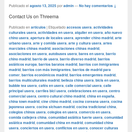
Publicado el
agosto 13, 2025
por
admin
—
No hay comentarios ↓
Contact Us on Threema
Publicado en
articulos
|
Etiquetado
accesos usera
,
actividades
culturales usera
,
actividades en usera
,
alquiler en usera
,
año nuevo
chino usera
,
apertura de locales usera
,
aprender chino madrid
,
arte
urbano usera
,
arte y comida usera
,
arte y cultura usera
,
artes
marciales chinas madrid
,
asociaciones chinas madrid
,
asociaciones en usera
,
autobuses usera
,
bares en usera
,
barrio
chino madrid
,
barrio de usera
,
barrio diverso madrid
,
barrios
asiáticos europa
,
barrios baratos madrid
,
barrios con inmigrantes
madrid
,
barrios con más inmigrantes
,
barrios de madrid para
comer
,
barrios económicos madrid
,
barrios emergentes madrid
,
barrios multiculturales madrid
,
belleza china usera
,
bicis en usera
,
bubble tea usera
,
cafés en usera
,
calle comercial usera
,
calle
principal usera
,
carriles bici usera
,
celebraciones en usera
,
centro
comercial usera
,
centro cultural chino madrid
,
china en españa
,
china town madrid
,
cine chino madrid
,
cocina coreana usera
,
cocina
japonesa usera
,
cocina sichuan madrid
,
cocina tradicional china
,
colegios chinos usera
,
colegios en usera
,
comercio en usera
,
comida callejera china
,
comunidad asiática fuerte usera
,
comunidad
asiática madrid
,
comunidad china en madrid
,
comunidad china
usera
,
conciertos en usera
,
conflictos en usera
,
conocer culturas