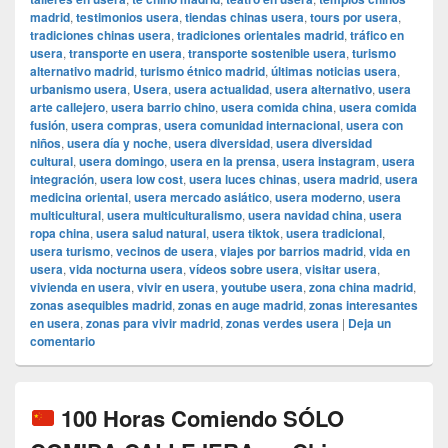
madrid
,
testimonios usera
,
tiendas chinas usera
,
tours por usera
,
tradiciones chinas usera
,
tradiciones orientales madrid
,
tráfico en
usera
,
transporte en usera
,
transporte sostenible usera
,
turismo
alternativo madrid
,
turismo étnico madrid
,
últimas noticias usera
,
urbanismo usera
,
Usera
,
usera actualidad
,
usera alternativo
,
usera
arte callejero
,
usera barrio chino
,
usera comida china
,
usera comida
fusión
,
usera compras
,
usera comunidad internacional
,
usera con
niños
,
usera día y noche
,
usera diversidad
,
usera diversidad
cultural
,
usera domingo
,
usera en la prensa
,
usera instagram
,
usera
integración
,
usera low cost
,
usera luces chinas
,
usera madrid
,
usera
medicina oriental
,
usera mercado asiático
,
usera moderno
,
usera
multicultural
,
usera multiculturalismo
,
usera navidad china
,
usera
ropa china
,
usera salud natural
,
usera tiktok
,
usera tradicional
,
usera turismo
,
vecinos de usera
,
viajes por barrios madrid
,
vida en
usera
,
vida nocturna usera
,
vídeos sobre usera
,
visitar usera
,
vivienda en usera
,
vivir en usera
,
youtube usera
,
zona china madrid
,
zonas asequibles madrid
,
zonas en auge madrid
,
zonas interesantes
en usera
,
zonas para vivir madrid
,
zonas verdes usera
|
Deja un
comentario
100 Horas Comiendo SÓLO