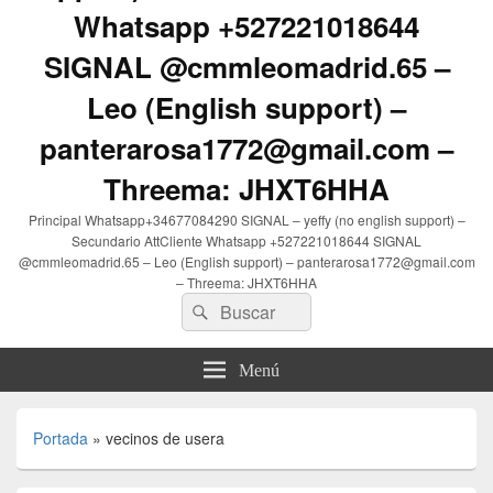
Whatsapp +527221018644
SIGNAL @cmmleomadrid.65 –
Leo (English support) –
panterarosa1772@gmail.com –
Threema: JHXT6HHA
Principal Whatsapp+34677084290 SIGNAL – yeffy (no english support) –
Secundario AttCliente Whatsapp +527221018644 SIGNAL
@cmmleomadrid.65 – Leo (English support) – panterarosa1772@gmail.com
– Threema: JHXT6HHA
Buscar
Buscar
por:
Menú
Portada
»
vecinos de usera