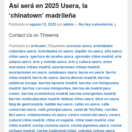
Así será en 2025 Usera, la
‘chinatown’ madrileña
Publicado el
agosto 13, 2025
por
admin
—
No hay comentarios ↓
Contact Us on Threema
Publicado en
articulos
|
Etiquetado
accesos usera
,
actividades
culturales usera
,
actividades en usera
,
alquiler en usera
,
año nuevo
chino usera
,
apertura de locales usera
,
aprender chino madrid
,
arte
urbano usera
,
arte y comida usera
,
arte y cultura usera
,
artes
marciales chinas madrid
,
asociaciones chinas madrid
,
asociaciones en usera
,
autobuses usera
,
bares en usera
,
barrio
chino madrid
,
barrio de usera
,
barrio diverso madrid
,
barrios
asiáticos europa
,
barrios baratos madrid
,
barrios con inmigrantes
madrid
,
barrios con más inmigrantes
,
barrios de madrid para
comer
,
barrios económicos madrid
,
barrios emergentes madrid
,
barrios multiculturales madrid
,
belleza china usera
,
bicis en usera
,
blog de gastronomía
,
bubble tea usera
,
cafés en usera
,
calle
comercial usera
,
calle principal usera
,
canal de YouTube
,
carriles
bici usera
,
celebraciones en usera
,
centro comercial usera
,
centro
cultural chino madrid
,
china en españa
,
china town madrid
,
cine
chino madrid
,
cocina coreana usera
,
cocina japonesa usera
,
cocina
sichuan madrid
,
cocina tradicional china
,
colegios chinos usera
,