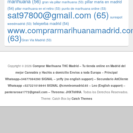
marihuana
(56)
pillar maria en madrid
gran via pillar marihuana
(53)
(54)
pillar marihuana en el retiro
(53)
punto de marihuana online
(53)
sat97800@gmail.com
(65)
surespot
teleyerba madrid
(54)
weedmadrid
(53)
www.comprarmarihuanamadrid.c
(63)
​​Gran Via Madrid
(53)
Copyright © 2026
Comprar Marihuana THC Madrid – Tu tienda online en Madrid del
mejor Cannabis y Hachis a domicilio Envios a toda Europa – Principal
Whatsapp+34677084290 SIGNAL – yeffy (no english support) – Secundario AttCliente
Whatsapp +527221018644 SIGNAL @cmmleomadrid.65 – Leo (English support) –
panterarosa1772@gmail.com – Threema: JHXT6HHA
. Todos los Derechos Reservados.
Theme: Catch Box by
Catch Themes