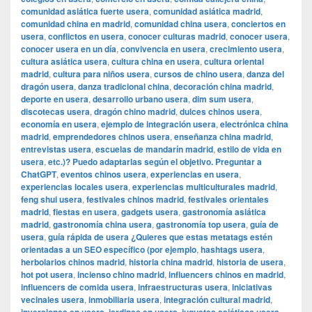
comunidad asiática fuerte usera
,
comunidad asiática madrid
,
comunidad china en madrid
,
comunidad china usera
,
conciertos en
usera
,
conflictos en usera
,
conocer culturas madrid
,
conocer usera
,
conocer usera en un día
,
convivencia en usera
,
crecimiento usera
,
cultura asiática usera
,
cultura china en usera
,
cultura oriental
madrid
,
cultura para niños usera
,
cursos de chino usera
,
danza del
dragón usera
,
danza tradicional china
,
decoración china madrid
,
deporte en usera
,
desarrollo urbano usera
,
dim sum usera
,
discotecas usera
,
dragón chino madrid
,
dulces chinos usera
,
economía en usera
,
ejemplo de integración usera
,
electrónica china
madrid
,
emprendedores chinos usera
,
enseñanza china madrid
,
entrevistas usera
,
escuelas de mandarín madrid
,
estilo de vida en
usera
,
etc.)? Puedo adaptarlas según el objetivo. Preguntar a
ChatGPT
,
eventos chinos usera
,
experiencias en usera
,
experiencias locales usera
,
experiencias multiculturales madrid
,
feng shui usera
,
festivales chinos madrid
,
festivales orientales
madrid
,
fiestas en usera
,
gadgets usera
,
gastronomía asiática
madrid
,
gastronomía china usera
,
gastronomía top usera
,
guía de
usera
,
guía rápida de usera ¿Quieres que estas metatags estén
orientadas a un SEO específico (por ejemplo
,
hashtags usera
,
herbolarios chinos madrid
,
historia china madrid
,
historia de usera
,
hot pot usera
,
incienso chino madrid
,
influencers chinos en madrid
,
influencers de comida usera
,
infraestructuras usera
,
iniciativas
vecinales usera
,
inmobiliaria usera
,
integración cultural madrid
,
,
,
,