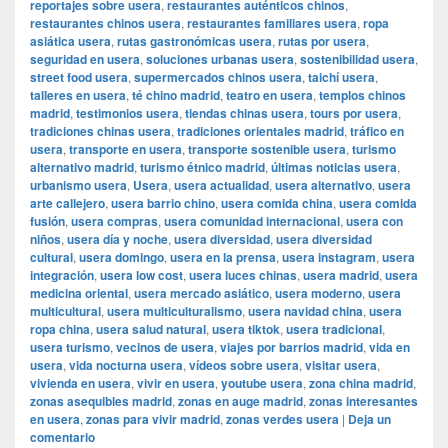
reportajes sobre usera
,
restaurantes auténticos chinos
,
restaurantes chinos usera
,
restaurantes familiares usera
,
ropa
asiática usera
,
rutas gastronómicas usera
,
rutas por usera
,
seguridad en usera
,
soluciones urbanas usera
,
sostenibilidad usera
,
street food usera
,
supermercados chinos usera
,
taichí usera
,
talleres en usera
,
té chino madrid
,
teatro en usera
,
templos chinos
madrid
,
testimonios usera
,
tiendas chinas usera
,
tours por usera
,
tradiciones chinas usera
,
tradiciones orientales madrid
,
tráfico en
usera
,
transporte en usera
,
transporte sostenible usera
,
turismo
alternativo madrid
,
turismo étnico madrid
,
últimas noticias usera
,
urbanismo usera
,
Usera
,
usera actualidad
,
usera alternativo
,
usera
arte callejero
,
usera barrio chino
,
usera comida china
,
usera comida
fusión
,
usera compras
,
usera comunidad internacional
,
usera con
niños
,
usera día y noche
,
usera diversidad
,
usera diversidad
cultural
,
usera domingo
,
usera en la prensa
,
usera instagram
,
usera
integración
,
usera low cost
,
usera luces chinas
,
usera madrid
,
usera
medicina oriental
,
usera mercado asiático
,
usera moderno
,
usera
multicultural
,
usera multiculturalismo
,
usera navidad china
,
usera
ropa china
,
usera salud natural
,
usera tiktok
,
usera tradicional
,
usera turismo
,
vecinos de usera
,
viajes por barrios madrid
,
vida en
usera
,
vida nocturna usera
,
vídeos sobre usera
,
visitar usera
,
vivienda en usera
,
vivir en usera
,
youtube usera
,
zona china madrid
,
zonas asequibles madrid
,
zonas en auge madrid
,
zonas interesantes
en usera
,
zonas para vivir madrid
,
zonas verdes usera
|
Deja un
comentario