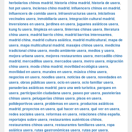
herbolarios chinos madrid
,
historia china madrid
,
historia de usera
,
hot pot usera
,
incienso chino madrid
,
influencers chinos en madrid
,
influencers de comida usera
,
infraestructuras usera
,
iniciativas
vecinales usera
,
inmobiliaria usera
,
integración cultural madrid
,
inversiones en usera
,
jardines en usera
,
juguetes asiáticos usera
,
kung fu usera
,
limpieza en usera
,
linternas chinas usera
,
literatura
china usera
,
madrid barrio chino
,
madrid barrios interesantes
,
madrid china
,
madrid cultura asiática
,
madrid multicultural
,
mapa de
usera
,
mapa multicultural madrid
,
masajes chinos usera
,
medicina
tradicional china usera
,
medio ambiente usera
,
medios y usera
,
mejora urbana usera
,
mejores restaurantes usera
,
mercadillo chino
madrid
,
mercadillos usera
,
mercados usera
,
metro usera
,
migración
china usera
,
moda china madrid
,
movilidad ecológica usera
,
movilidad en usera
,
murales en usera
,
música china usera
,
negocios en usera
,
noodles usera
,
noticias de usera
,
novedades en
usera
,
obras públicas usera
,
ocio en usera
,
ocio familiar usera
,
panaderías asiáticas madrid
,
para una web turística
,
parques en
usera
,
participación ciudadana usera
,
paseo por usera
,
pastelerías
chinas usera
,
peluquerías chinas usera
,
pisos en usera
,
polideportivos usera
,
problemas en usera
,
productos asiáticos
madrid
,
proyectos en usera
,
qué hacer en usera
,
qué ver en usera
,
redes sociales usera
,
reformas en usera
,
relaciones china españa
,
reportajes sobre usera
,
restaurantes auténticos chinos
,
restaurantes chinos usera
,
restaurantes familiares usera
,
ropa
asiática usera
,
rutas gastronómicas usera
,
rutas por usera
,