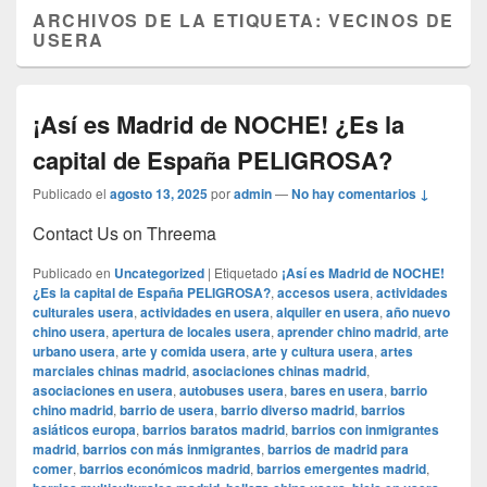
ARCHIVOS DE LA ETIQUETA:
VECINOS DE
USERA
¡Así es Madrid de NOCHE! ¿Es la
capital de España PELIGROSA?
Publicado el
agosto 13, 2025
por
admin
—
No hay comentarios ↓
Contact Us on Threema
Publicado en
Uncategorized
|
Etiquetado
¡Así es Madrid de NOCHE!
¿Es la capital de España PELIGROSA?
,
accesos usera
,
actividades
culturales usera
,
actividades en usera
,
alquiler en usera
,
año nuevo
chino usera
,
apertura de locales usera
,
aprender chino madrid
,
arte
urbano usera
,
arte y comida usera
,
arte y cultura usera
,
artes
marciales chinas madrid
,
asociaciones chinas madrid
,
asociaciones en usera
,
autobuses usera
,
bares en usera
,
barrio
chino madrid
,
barrio de usera
,
barrio diverso madrid
,
barrios
asiáticos europa
,
barrios baratos madrid
,
barrios con inmigrantes
madrid
,
barrios con más inmigrantes
,
barrios de madrid para
comer
,
barrios económicos madrid
,
barrios emergentes madrid
,