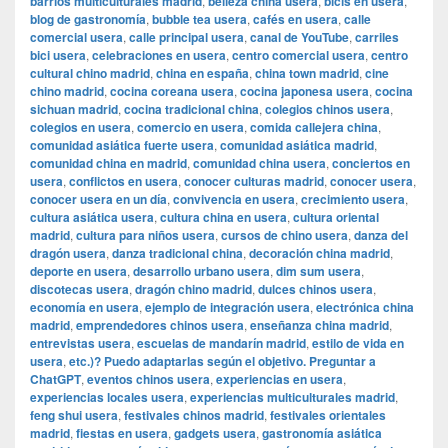
barrios multiculturales madrid
,
belleza china usera
,
bicis en usera
,
blog de gastronomía
,
bubble tea usera
,
cafés en usera
,
calle
comercial usera
,
calle principal usera
,
canal de YouTube
,
carriles
bici usera
,
celebraciones en usera
,
centro comercial usera
,
centro
cultural chino madrid
,
china en españa
,
china town madrid
,
cine
chino madrid
,
cocina coreana usera
,
cocina japonesa usera
,
cocina
sichuan madrid
,
cocina tradicional china
,
colegios chinos usera
,
colegios en usera
,
comercio en usera
,
comida callejera china
,
comunidad asiática fuerte usera
,
comunidad asiática madrid
,
comunidad china en madrid
,
comunidad china usera
,
conciertos en
usera
,
conflictos en usera
,
conocer culturas madrid
,
conocer usera
,
conocer usera en un día
,
convivencia en usera
,
crecimiento usera
,
cultura asiática usera
,
cultura china en usera
,
cultura oriental
madrid
,
cultura para niños usera
,
cursos de chino usera
,
danza del
dragón usera
,
danza tradicional china
,
decoración china madrid
,
deporte en usera
,
desarrollo urbano usera
,
dim sum usera
,
discotecas usera
,
dragón chino madrid
,
dulces chinos usera
,
economía en usera
,
ejemplo de integración usera
,
electrónica china
madrid
,
emprendedores chinos usera
,
enseñanza china madrid
,
entrevistas usera
,
escuelas de mandarín madrid
,
estilo de vida en
usera
,
etc.)? Puedo adaptarlas según el objetivo. Preguntar a
ChatGPT
,
eventos chinos usera
,
experiencias en usera
,
experiencias locales usera
,
experiencias multiculturales madrid
,
feng shui usera
,
festivales chinos madrid
,
festivales orientales
madrid
,
fiestas en usera
,
gadgets usera
,
gastronomía asiática