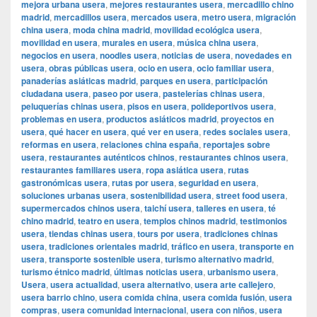
mejora urbana usera
,
mejores restaurantes usera
,
mercadillo chino
madrid
,
mercadillos usera
,
mercados usera
,
metro usera
,
migración
china usera
,
moda china madrid
,
movilidad ecológica usera
,
movilidad en usera
,
murales en usera
,
música china usera
,
negocios en usera
,
noodles usera
,
noticias de usera
,
novedades en
usera
,
obras públicas usera
,
ocio en usera
,
ocio familiar usera
,
panaderías asiáticas madrid
,
parques en usera
,
participación
ciudadana usera
,
paseo por usera
,
pastelerías chinas usera
,
peluquerías chinas usera
,
pisos en usera
,
polideportivos usera
,
problemas en usera
,
productos asiáticos madrid
,
proyectos en
usera
,
qué hacer en usera
,
qué ver en usera
,
redes sociales usera
,
reformas en usera
,
relaciones china españa
,
reportajes sobre
usera
,
restaurantes auténticos chinos
,
restaurantes chinos usera
,
restaurantes familiares usera
,
ropa asiática usera
,
rutas
gastronómicas usera
,
rutas por usera
,
seguridad en usera
,
soluciones urbanas usera
,
sostenibilidad usera
,
street food usera
,
supermercados chinos usera
,
taichí usera
,
talleres en usera
,
té
chino madrid
,
teatro en usera
,
templos chinos madrid
,
testimonios
usera
,
tiendas chinas usera
,
tours por usera
,
tradiciones chinas
usera
,
tradiciones orientales madrid
,
tráfico en usera
,
transporte en
usera
,
transporte sostenible usera
,
turismo alternativo madrid
,
turismo étnico madrid
,
últimas noticias usera
,
urbanismo usera
,
Usera
,
usera actualidad
,
usera alternativo
,
usera arte callejero
,
usera barrio chino
,
usera comida china
,
usera comida fusión
,
usera
compras
,
usera comunidad internacional
,
usera con niños
,
usera