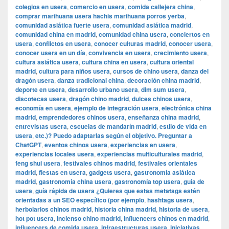
colegios en usera
,
comercio en usera
,
comida callejera china
,
comprar marihuana usera hachis marihuana porros yerba
,
comunidad asiática fuerte usera
,
comunidad asiática madrid
,
comunidad china en madrid
,
comunidad china usera
,
conciertos en
usera
,
conflictos en usera
,
conocer culturas madrid
,
conocer usera
,
conocer usera en un día
,
convivencia en usera
,
crecimiento usera
,
cultura asiática usera
,
cultura china en usera
,
cultura oriental
madrid
,
cultura para niños usera
,
cursos de chino usera
,
danza del
dragón usera
,
danza tradicional china
,
decoración china madrid
,
deporte en usera
,
desarrollo urbano usera
,
dim sum usera
,
discotecas usera
,
dragón chino madrid
,
dulces chinos usera
,
economía en usera
,
ejemplo de integración usera
,
electrónica china
madrid
,
emprendedores chinos usera
,
enseñanza china madrid
,
entrevistas usera
,
escuelas de mandarín madrid
,
estilo de vida en
usera
,
etc.)? Puedo adaptarlas según el objetivo. Preguntar a
ChatGPT
,
eventos chinos usera
,
experiencias en usera
,
experiencias locales usera
,
experiencias multiculturales madrid
,
feng shui usera
,
festivales chinos madrid
,
festivales orientales
madrid
,
fiestas en usera
,
gadgets usera
,
gastronomía asiática
madrid
,
gastronomía china usera
,
gastronomía top usera
,
guía de
usera
,
guía rápida de usera ¿Quieres que estas metatags estén
orientadas a un SEO específico (por ejemplo
,
hashtags usera
,
herbolarios chinos madrid
,
historia china madrid
,
historia de usera
,
hot pot usera
,
incienso chino madrid
,
influencers chinos en madrid
,
influencers de comida usera
,
infraestructuras usera
,
iniciativas