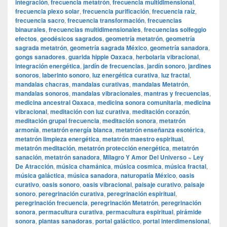
integración
,
frecuencia metatrón
,
frecuencia multidimensional
,
frecuencia plexo solar
,
frecuencia purificación
,
frecuencia raíz
,
frecuencia sacro
,
frecuencia transformación
,
frecuencias
binaurales
,
frecuencias multidimensionales
,
frecuencias solfeggio
efectos
,
geodésicos sagrados
,
geometría metatrón
,
geometría
sagrada metatrón
,
geometría sagrada México
,
geometría sanadora
,
gongs sanadores
,
guarida hippie Oaxaca
,
herbolaria vibracional
,
integración energética
,
jardín de frecuencias
,
jardín sonoro
,
jardines
sonoros
,
laberinto sonoro
,
luz energética curativa
,
luz fractal
,
mandalas chacras
,
mandalas curativas
,
mandalas Metatrón
,
mandalas sonoros
,
mandalas vibracionales
,
mantras y frecuencias
,
medicina ancestral Oaxaca
,
medicina sonora comunitaria
,
medicina
vibracional
,
meditación con luz curativa
,
meditación corazón
,
meditación grupal frecuencia
,
meditación sonora
,
metatrón
armonía
,
metatrón energía blanca
,
metatrón enseñanza esotérica
,
metatrón limpieza energética
,
metatrón maestro espiritual
,
metatrón meditación
,
metatrón protección energética
,
metatrón
sanación
,
metatrón sanadora
,
Milagro Y Amor Del Universo ~ Ley
De Atracción
,
música chamánica
,
música cosmica
,
música fractal
,
música galáctica
,
música sanadora
,
naturopatía México
,
oasis
curativo
,
oasis sonoro
,
oasis vibracional
,
paisaje curativo
,
paisaje
sonoro
,
peregrinación curativa
,
peregrinación espiritual
,
peregrinación frecuencia
,
peregrinación Metatrón
,
peregrinación
sonora
,
permacultura curativa
,
permacultura espiritual
,
pirámide
sonora
,
plantas sanadoras
,
portal galáctico
,
portal interdimensional
,