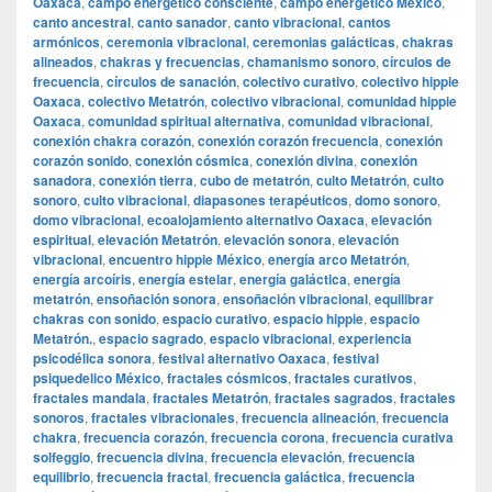
Oaxaca
,
campo energético consciente
,
campo energético México
,
canto ancestral
,
canto sanador
,
canto vibracional
,
cantos
armónicos
,
ceremonia vibracional
,
ceremonias galácticas
,
chakras
alineados
,
chakras y frecuencias
,
chamanismo sonoro
,
círculos de
frecuencia
,
círculos de sanación
,
colectivo curativo
,
colectivo hippie
Oaxaca
,
colectivo Metatrón
,
colectivo vibracional
,
comunidad hippie
Oaxaca
,
comunidad spiritual alternativa
,
comunidad vibracional
,
conexión chakra corazón
,
conexión corazón frecuencia
,
conexión
corazón sonido
,
conexión cósmica
,
conexión divina
,
conexión
sanadora
,
conexión tierra
,
cubo de metatrón
,
culto Metatrón
,
culto
sonoro
,
culto vibracional
,
diapasones terapéuticos
,
domo sonoro
,
domo vibracional
,
ecoalojamiento alternativo Oaxaca
,
elevación
espiritual
,
elevación Metatrón
,
elevación sonora
,
elevación
vibracional
,
encuentro hippie México
,
energía arco Metatrón
,
energía arcoíris
,
energía estelar
,
energía galáctica
,
energía
metatrón
,
ensoñación sonora
,
ensoñación vibracional
,
equilibrar
chakras con sonido
,
espacio curativo
,
espacio hippie
,
espacio
Metatrón.
,
espacio sagrado
,
espacio vibracional
,
experiencia
psicodélica sonora
,
festival alternativo Oaxaca
,
festival
psiquedelico México
,
fractales cósmicos
,
fractales curativos
,
fractales mandala
,
fractales Metatrón
,
fractales sagrados
,
fractales
sonoros
,
fractales vibracionales
,
frecuencia alineación
,
frecuencia
chakra
,
frecuencia corazón
,
frecuencia corona
,
frecuencia curativa
solfeggio
,
frecuencia divina
,
frecuencia elevación
,
frecuencia
equilibrio
,
frecuencia fractal
,
frecuencia galáctica
,
frecuencia