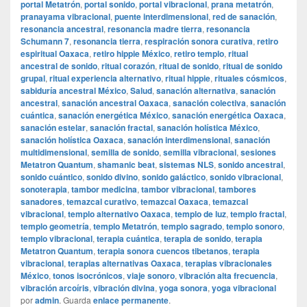
portal Metatrón
,
portal sonido
,
portal vibracional
,
prana metatrón
,
pranayama vibracional
,
puente interdimensional
,
red de sanación
,
resonancia ancestral
,
resonancia madre tierra
,
resonancia
Schumann 7
,
resonancia tierra
,
respiración sonora curativa
,
retiro
espiritual Oaxaca
,
retiro hippie México
,
retiro templo
,
ritual
ancestral de sonido
,
ritual corazón
,
ritual de sonido
,
ritual de sonido
grupal
,
ritual experiencia alternativo
,
ritual hippie
,
rituales cósmicos
,
sabiduría ancestral México
,
Salud
,
sanación alternativa
,
sanación
ancestral
,
sanación ancestral Oaxaca
,
sanación colectiva
,
sanación
cuántica
,
sanación energética México
,
sanación energética Oaxaca
,
sanación estelar
,
sanación fractal
,
sanación holística México
,
sanación holística Oaxaca
,
sanación interdimensional
,
sanación
multidimensional
,
semilla de sonido
,
semilla vibracional
,
sesiones
Metatron Quantum
,
shamanic beat
,
sistemas NLS
,
sonido ancestral
,
sonido cuántico
,
sonido divino
,
sonido galáctico
,
sonido vibracional
,
sonoterapia
,
tambor medicina
,
tambor vibracional
,
tambores
sanadores
,
temazcal curativo
,
temazcal Oaxaca
,
temazcal
vibracional
,
templo alternativo Oaxaca
,
templo de luz
,
templo fractal
,
templo geometría
,
templo Metatrón
,
templo sagrado
,
templo sonoro
,
templo vibracional
,
terapia cuántica
,
terapia de sonido
,
terapia
Metatron Quantum
,
terapia sonora cuencos tibetanos
,
terapia
vibracional
,
terapias alternativas Oaxaca
,
terapias vibracionales
México
,
tonos isocrónicos
,
viaje sonoro
,
vibración alta frecuencia
,
vibración arcoíris
,
vibración divina
,
yoga sonora
,
yoga vibracional
por
admin
. Guarda
enlace permanente
.