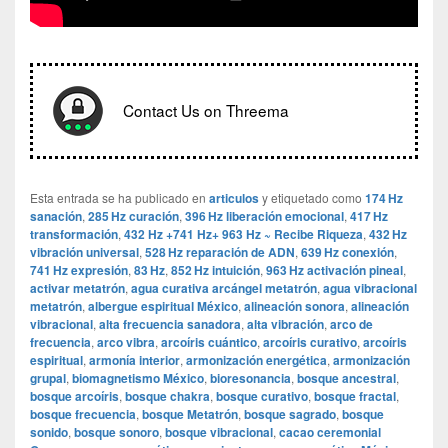
Contact Us on Threema
Esta entrada se ha publicado en
articulos
y etiquetado como
174 Hz
sanación
,
285 Hz curación
,
396 Hz liberación emocional
,
417 Hz
transformación
,
432 Hz +741 Hz+ 963 Hz ~ Recibe Riqueza
,
432 Hz
vibración universal
,
528 Hz reparación de ADN
,
639 Hz conexión
,
741 Hz expresión
,
83 Hz
,
852 Hz intuición
,
963 Hz activación pineal
,
activar metatrón
,
agua curativa arcángel metatrón
,
agua vibracional
metatrón
,
albergue espiritual México
,
alineación sonora
,
alineación
vibracional
,
alta frecuencia sanadora
,
alta vibración
,
arco de
frecuencia
,
arco vibra
,
arcoíris cuántico
,
arcoíris curativo
,
arcoíris
espiritual
,
armonía interior
,
armonización energética
,
armonización
grupal
,
biomagnetismo México
,
bioresonancia
,
bosque ancestral
,
bosque arcoíris
,
bosque chakra
,
bosque curativo
,
bosque fractal
,
bosque frecuencia
,
bosque Metatrón
,
bosque sagrado
,
bosque
sonido
,
bosque sonoro
,
bosque vibracional
,
cacao ceremonial