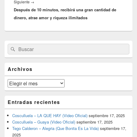
Entrada
Siguiente
→
Después de 10 minutos, recibirá una gran cantidad de
siguiente:
dinero, atrae amor y riqueza ilimitados
El
Buscar
Buscar
área
por:
de
widget
barra
Archivos
lateral
primaria
Archivos
Entradas recientes
Cosculluela – LA QUE HAY (Video Oficial)
septiembre 17, 2025
Cosculluela – Guaya (Video Oficial)
septiembre 17, 2025
Tego Calderon – Alegria (Que Bonita Es La Vida)
septiembre 17,
2025