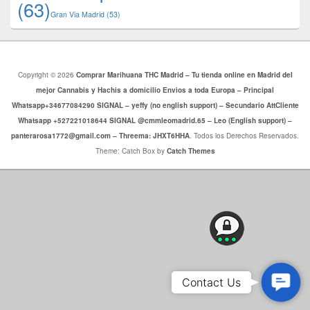
(63)
​​Gran Via Madrid
(53)
Copyright © 2026
Comprar Marihuana THC Madrid – Tu tienda online en Madrid del
mejor Cannabis y Hachis a domicilio Envios a toda Europa – Principal
Whatsapp+34677084290 SIGNAL – yeffy (no english support) – Secundario AttCliente
Whatsapp +527221018644 SIGNAL @cmmleomadrid.65 – Leo (English support) –
panterarosa1772@gmail.com – Threema: JHXT6HHA
. Todos los Derechos Reservados.
Theme: Catch Box by
Catch Themes
Cont
Contact Us
Us