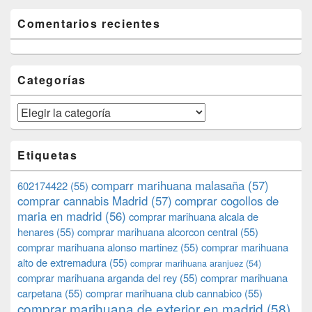
Comentarios recientes
Categorías
Categorías
Etiquetas
comparr marihuana malasaña
(57)
602174422
(55)
comprar cannabis Madrid
(57)
comprar cogollos de
maria en madrid
(56)
comprar marihuana alcala de
henares
(55)
comprar marihuana alcorcon central
(55)
comprar marihuana alonso martinez
(55)
comprar marihuana
alto de extremadura
(55)
comprar marihuana aranjuez
(54)
comprar marihuana arganda del rey
(55)
comprar marihuana
carpetana
(55)
comprar marihuana club cannabico
(55)
comprar marihuana de exterior en madrid
(58)