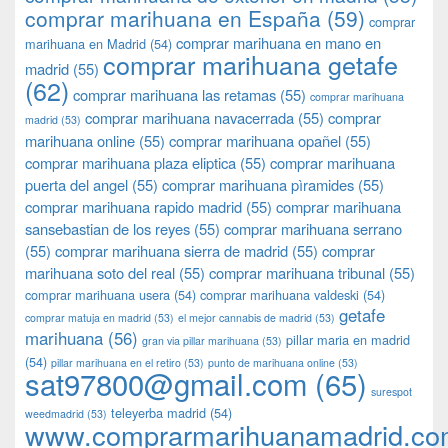
comprar marihuana en España
(59)
comprar
comprar marihuana en mano en
marihuana en Madrid
(54)
comprar marihuana getafe
madrid
(55)
(62)
comprar marihuana las retamas
(55)
comprar marihuana
comprar marihuana navacerrada
(55)
comprar
madrid
(53)
marihuana online
(55)
comprar marihuana opañel
(55)
comprar marihuana plaza eliptica
(55)
comprar marihuana
puerta del angel
(55)
comprar marihuana pìramides
(55)
comprar marihuana rapido madrid
(55)
comprar marihuana
sansebastian de los reyes
(55)
comprar marihuana serrano
(55)
comprar marihuana sierra de madrid
(55)
comprar
marihuana soto del real
(55)
comprar marihuana tribunal
(55)
comprar marihuana usera
(54)
comprar marihuana valdeski
(54)
getafe
comprar matuja en madrid
(53)
el mejor cannabis de madrid
(53)
marihuana
(56)
pillar maria en madrid
gran via pillar marihuana
(53)
(54)
pillar marihuana en el retiro
(53)
punto de marihuana online
(53)
sat97800@gmail.com
(65)
surespot
teleyerba madrid
(54)
weedmadrid
(53)
www.comprarmarihuanamadrid.c