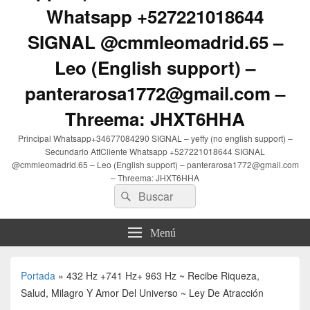
Whatsapp +527221018644
SIGNAL @cmmleomadrid.65 –
Leo (English support) –
panterarosa1772@gmail.com –
Threema: JHXT6HHA
Principal Whatsapp+34677084290 SIGNAL – yeffy (no english support) –
Secundario AttCliente Whatsapp +527221018644 SIGNAL
@cmmleomadrid.65 – Leo (English support) – panterarosa1772@gmail.com
– Threema: JHXT6HHA
Buscar
Buscar
por:
Menú
Portada
»
432 Hz +741 Hz+ 963 Hz ~ Recibe Riqueza,
Salud, Milagro Y Amor Del Universo ~ Ley De Atracción