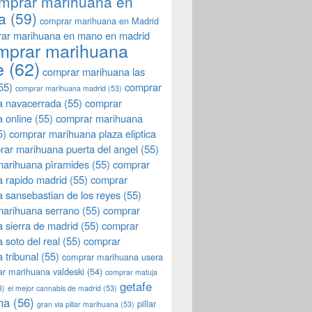
mprar marihuana en
a
(59)
comprar marihuana en Madrid
ar marihuana en mano en madrid
mprar marihuana
e
(62)
comprar marihuana las
55)
comprar
comprar marihuana madrid
(53)
a navacerrada
(55)
comprar
 online
(55)
comprar marihuana
5)
comprar marihuana plaza eliptica
rar marihuana puerta del angel
(55)
arihuana pìramides
(55)
comprar
 rapido madrid
(55)
comprar
 sansebastian de los reyes
(55)
marihuana serrano
(55)
comprar
 sierra de madrid
(55)
comprar
 soto del real
(55)
comprar
 tribunal
(55)
comprar marihuana usera
r marihuana valdeski
(54)
comprar matuja
getafe
3)
el mejor cannabis de madrid
(53)
na
(56)
pillar
gran via pillar marihuana
(53)