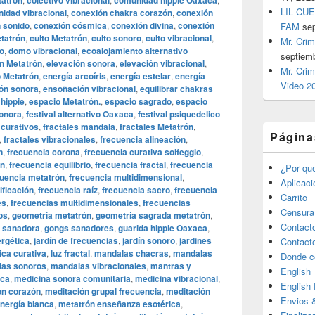
tatrón
colectivo vibracional
comunidad hippie Oaxaca
LIL CUE
idad vibracional
,
conexión chakra corazón
,
conexión
 sonido
,
conexión cósmica
,
conexión divina
,
conexión
FAM
se
tatrón
,
culto Metatrón
,
culto sonoro
,
culto vibracional
,
Mr. Crim
o
,
domo vibracional
,
ecoalojamiento alternativo
septiem
n Metatrón
,
elevación sonora
,
elevación vibracional
,
Mr. Crim
o Metatrón
,
energía arcoíris
,
energía estelar
,
energía
Video 2
ón sonora
,
ensoñación vibracional
,
equilibrar chakras
hippie
,
espacio Metatrón.
,
espacio sagrado
,
espacio
sonora
,
festival alternativo Oaxaca
,
festival psiquedelico
 curativos
,
fractales mandala
,
fractales Metatrón
,
Página
,
fractales vibracionales
,
frecuencia alineación
,
n
,
frecuencia corona
,
frecuencia curativa solfeggio
,
ón
,
frecuencia equilibrio
,
frecuencia fractal
,
frecuencia
¿Por qu
cuencia metatrón
,
frecuencia multidimensional
,
Aplicac
ificación
,
frecuencia raíz
,
frecuencia sacro
,
frecuencia
Carrito
es
,
frecuencias multidimensionales
,
frecuencias
Censura
os
,
geometría metatrón
,
geometría sagrada metatrón
,
Contact
 sanadora
,
gongs sanadores
,
guarida hippie Oaxaca
,
ergética
,
jardín de frecuencias
,
jardín sonoro
,
jardines
Contact
ica curativa
,
luz fractal
,
mandalas chacras
,
mandalas
Donde c
as sonoros
,
mandalas vibracionales
,
mantras y
English
aca
,
medicina sonora comunitaria
,
medicina vibracional
,
English
ón corazón
,
meditación grupal frecuencia
,
meditación
Envios 
nergía blanca
,
metatrón enseñanza esotérica
,