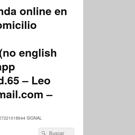
nda online en
micilio
(no english
app
.65 – Leo
mail.com –
 +527221018644 SIGNAL
Buscar
Buscar