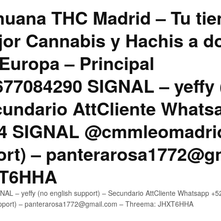
uana THC Madrid – Tu tie
jor Cannabis y Hachis a do
Europa – Principal
7084290 SIGNAL – yeffy 
cundario AttCliente Whats
4 SIGNAL @cmmleomadrid
ort) – panterarosa1772@g
XT6HHA
AL – yeffy (no english support) – Secundario AttCliente Whatsapp
upport) – panterarosa1772@gmail.com – Threema: JHXT6HHA