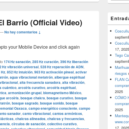
Entrad
 Barrio (Official Video)
Coscull
—
No hay comentarios ↓
septiem
Coscullu
o your Mobile Device and click again
17, 202
Tego Cal
septiem
do
174 Hz sanación
,
285 Hz curación
,
396 Hz liberación
2 Hz vibración universal
,
528 Hz reparación de ADN
,
Marihuan
 Hz
,
852 Hz intuición
,
963 Hz activación pineal
,
activar
riesgos
atrón
,
agua vibracional metatrón
,
albergue espiritual
FLAN C
vibracional
,
alta frecuencia sanadora
,
alta vibración
,
comprar
is cuántico
,
arcoíris curativo
,
arcoíris espiritual
,
2025
tica
,
armonización grupal
,
biomagnetismo México
,
CÓMO H
ue arcoíris
,
bosque chakra
,
bosque curativo
,
bosque
tatrón
,
bosque sagrado
,
bosque sonido
,
bosque
comprar
remonial Oaxaca
,
campo energético consciente
,
campo
2025
anto sanador
,
canto vibracional
,
cantos armónicos
,
Mantequ
lácticas
,
chakras alineados
,
chakras y frecuencias
,
www.com
uencia
,
círculos de sanación
,
colectivo curativo
,
17, 202
,
,
,