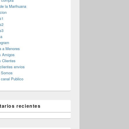
r compra
 de la Marihuana
cion
s1
s2
s3
ta
legram
a a Menores
s Amigos
 Clientes
clientes envios
s Somos
canal Publico
arios recientes