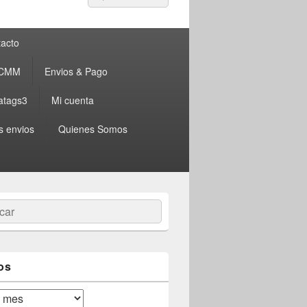
por:
acto
 CMM
Envios & Pago
atags3
Mi cuenta
s envios
Quienes Somos
ar
os