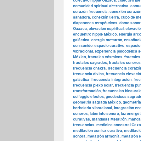
colectivo hippie Oaxaca
colectivo Me
comunidad spiritual alternativa
,
comun
corazón frecuencia
,
conexión corazón
sanadora
,
conexión tierra
,
cubo de me
diapasones terapéuticos
,
domo sonor
Oaxaca
,
elevación espiritual
,
elevació
encuentro hippie México
,
energía arc
galáctica
,
energía metatrón
,
ensoñaci
con sonido
,
espacio curativo
,
espacio 
vibracional
,
experiencia psicodélica 
México
,
fractales cósmicos
,
fractales
fractales sagrados
,
fractales sonoros
frecuencia chakra
,
frecuencia corazó
frecuencia divina
,
frecuencia elevaci
galáctica
,
frecuencia integración
,
fre
frecuencia plexo solar
,
frecuencia pur
transformación
,
frecuencias binaural
solfeggio efectos
,
geodésicos sagrad
geometría sagrada México
,
geometría
herbolaria vibracional
,
integración en
sonoros
,
laberinto sonoro
,
luz energét
curativas
,
mandalas Metatrón
,
mandal
frecuencias
,
medicina ancestral Oax
meditación con luz curativa
,
meditaci
sonora
,
metatrón armonía
,
metatrón e