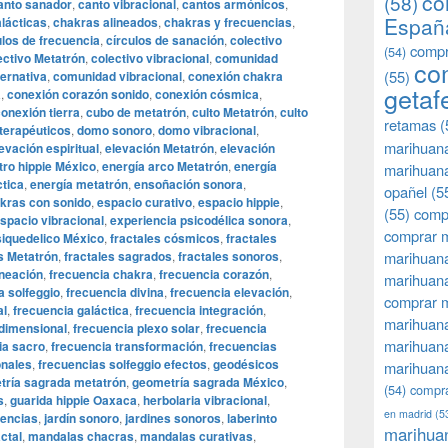
co
(58)
anto sanador
,
canto vibracional
,
cantos armónicos
,
Españ
lácticas
,
chakras alineados
,
chakras y frecuencias
,
ulos de frecuencia
,
círculos de sanación
,
colectivo
compr
(54)
ectivo Metatrón
,
colectivo vibracional
,
comunidad
co
(55)
ternativa
,
comunidad vibracional
,
conexión chakra
getaf
a
,
conexión corazón sonido
,
conexión cósmica
,
onexión tierra
,
cubo de metatrón
,
culto Metatrón
,
culto
retamas
(
terapéuticos
,
domo sonoro
,
domo vibracional
,
marihuan
evación espiritual
,
elevación Metatrón
,
elevación
ro hippie México
,
energía arco Metatrón
,
energía
marihuana
ctica
,
energía metatrón
,
ensoñación sonora
,
opañel
(5
akras con sonido
,
espacio curativo
,
espacio hippie
,
(55)
comp
spacio vibracional
,
experiencia psicodélica sonora
,
comprar m
psiquedelico México
,
fractales cósmicos
,
fractales
s Metatrón
,
fractales sagrados
,
fractales sonoros
,
marihuana
ineación
,
frecuencia chakra
,
frecuencia corazón
,
marihuana
a solfeggio
,
frecuencia divina
,
frecuencia elevación
,
comprar 
al
,
frecuencia galáctica
,
frecuencia integración
,
marihuana
idimensional
,
frecuencia plexo solar
,
frecuencia
marihuana
ia sacro
,
frecuencia transformación
,
frecuencias
onales
,
frecuencias solfeggio efectos
,
geodésicos
marihuana
tría sagrada metatrón
,
geometría sagrada México
,
(54)
compra
s
,
guarida hippie Oaxaca
,
herbolaria vibracional
,
en madrid
(5
uencias
,
jardín sonoro
,
jardines sonoros
,
laberinto
marihua
actal
,
mandalas chacras
,
mandalas curativas
,