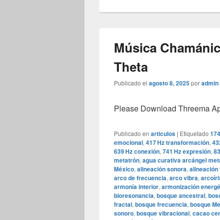
Música Chamánic
Theta
Publicado el
agosto 8, 2025
por
admin
Please Download Threema Appt
Publicado en
articulos
|
Etiquetado
174
emocional
,
417 Hz transformación
,
43
639 Hz conexión
,
741 Hz expresión
,
83
metatrón
,
agua curativa arcángel met
México
,
alineación sonora
,
alineación 
arco de frecuencia
,
arco vibra
,
arcoír
armonía interior
,
armonización energé
bioresonancia
,
bosque ancestral
,
bosq
fractal
,
bosque frecuencia
,
bosque Me
sonoro
,
bosque vibracional
,
cacao ce