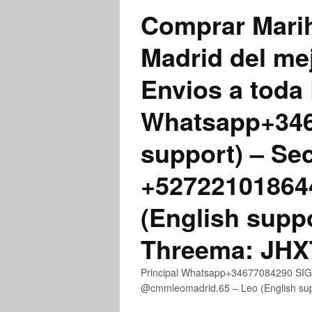
Comprar Marih
Madrid del me
Envios a toda 
Whatsapp+3467
support) – Se
+52722101864
(English supp
Threema: JH
Principal Whatsapp+34677084290 SIGN
@cmmleomadrid.65 – Leo (English s