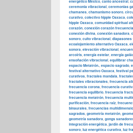
energético México
,
canto ancestral
,
c
ceremonia vibracional
,
ceremonias ga
chamanes
,
chamanismo sonoro
,
círc
curativo
,
colectivo hippie Oaxaca
,
col
hippie Oaxaca
,
comunidad spiritual al
corazón
,
conexión corazón frecuenci
conexión divina
,
conexión sanadora
,
c
sonoro
,
culto vibracional
,
diapasones 
ecoalojamiento alternativo Oaxaca
,
el
sonora
,
elevación vibracional
,
encuent
arcoíris
,
energía estelar
,
energía galá
ensoñación vibracional
,
equilibrar ch
espacio Metatrón.
,
espacio sagrado
,
e
festival alternativo Oaxaca
,
festival 
curativos
,
fractales mandala
,
fractale
fractales vibracionales
,
frecuencia al
frecuencia corona
,
frecuencia curativ
frecuencia equilibrio
,
frecuencia fract
frecuencia metatrón
,
frecuencia mult
purificación
,
frecuencia raíz
,
frecuenc
binaurales
,
frecuencias multidimensi
sagrados
,
geometría metatrón
,
geome
geometría sanadora
,
gongs sanadore
integración energética
,
jardín de frec
sonoro
,
luz energética curativa
,
luz fr