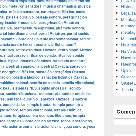
Finaliza
n maestro espiritual
,
metatrón meditación
,
metatrón
ción
,
metatrón sanadora
,
música chamánica
,
música
Historia
tica
,
música sanadora
,
naturopatía México
,
oasis
Legaliza
nal
,
paisaje curativo
,
paisaje sonoro
,
peregrinación
Metatag
egrinación frecuencia
,
peregrinación Metatrón
,
metatag
urativa
,
permacultura espiritual
,
pirámide sonora
,
metatag
ortal interdimensional
,
portal Metatrón
,
portal sonido
,
Mi cuen
anayama vibracional
,
puente interdimensional
,
red de
ancia madre tierra
,
resonancia Schumann 7
,
No a te
curativa
,
retiro espiritual Oaxaca
,
retiro hippie México
,
No Vent
do
,
ritual corazón
,
ritual de sonido
,
ritual de sonido
Nuestro
ritual hippie
,
rituales cósmicos
,
sabiduría ancestral
Nuestros
n ancestral
,
sanación ancestral Oaxaca
,
sanación
Opinion 
n energética México
,
sanación energética Oaxaca
,
Quiene
nación holística México
,
sanación holística Oaxaca
,
multidimensional
,
semilla de sonido
,
semilla vibracional
,
SIGNAL 
c beat
,
sistemas NLS
,
sonido ancestral
,
sonido
Tienda
ico
,
sonido vibracional
,
sonoterapia
,
tambor medicina
,
res
,
temazcal curativo
,
temazcal Oaxaca
,
temazcal
a
,
templo de luz
,
templo fractal
,
templo geometría
,
plo sonoro
,
templo vibracional
,
terapia cuántica
,
Coment
uantum
,
terapia sonora cuencos tibetanos
,
terapia
xaca
,
terapias vibracionales México
,
tonos isocrónicos
,
a
,
vibración arcoíris
,
vibración divina
,
yoga sonora
,
yoga