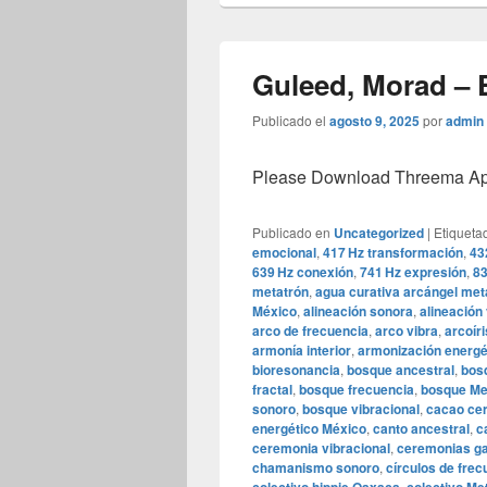
Guleed, Morad – El
Publicado el
agosto 9, 2025
por
admin
Please Download Threema Appt
Publicado en
Uncategorized
|
Etiqueta
emocional
,
417 Hz transformación
,
43
639 Hz conexión
,
741 Hz expresión
,
83
metatrón
,
agua curativa arcángel met
México
,
alineación sonora
,
alineación 
arco de frecuencia
,
arco vibra
,
arcoír
armonía interior
,
armonización energé
bioresonancia
,
bosque ancestral
,
bosq
fractal
,
bosque frecuencia
,
bosque Me
sonoro
,
bosque vibracional
,
cacao ce
energético México
,
canto ancestral
,
c
ceremonia vibracional
,
ceremonias ga
chamanismo sonoro
,
círculos de frec
,