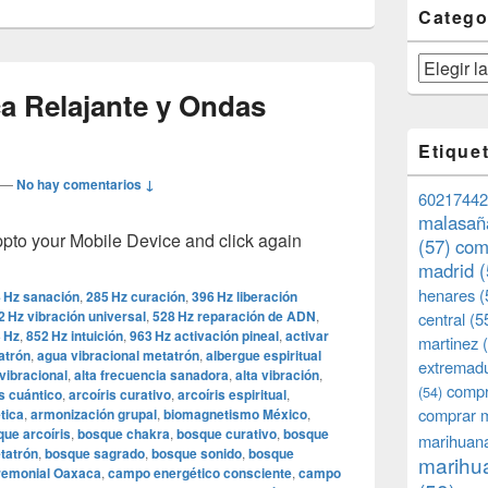
Catego
Categorías
a Relajante y Ondas
Etique
—
No hay comentarios ↓
60217442
malasañ
o your Mobile Device and click again
(57)
com
madrid
(
henares
(
 Hz sanación
,
285 Hz curación
,
396 Hz liberación
2 Hz vibración universal
,
528 Hz reparación de ADN
,
central
(5
 Hz
,
852 Hz intuición
,
963 Hz activación pineal
,
activar
martinez
(
atrón
,
agua vibracional metatrón
,
albergue espiritual
extremad
vibracional
,
alta frecuencia sanadora
,
alta vibración
,
compr
(54)
is cuántico
,
arcoíris curativo
,
arcoíris espiritual
,
comprar 
tica
,
armonización grupal
,
biomagnetismo México
,
ue arcoíris
,
bosque chakra
,
bosque curativo
,
bosque
marihuana
tatrón
,
bosque sagrado
,
bosque sonido
,
bosque
marihua
remonial Oaxaca
,
campo energético consciente
,
campo