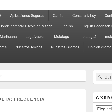
?
Aplicaciones Seguras
Carrito
Censura & Ley
Cont
Donde comprar Bitcoin en Madrid
English
English Feedback
a Marihuana
Legalizacion
Metatags1
metatags2
met
ores
Nuestros Amigos
Nuestros Clientes
Opinion cliente
El
Buscar
Busc
ón
área
por:
de
widget
barra
lateral
Archiv
UETA:
FRECUENCIA
primaria
Archivos