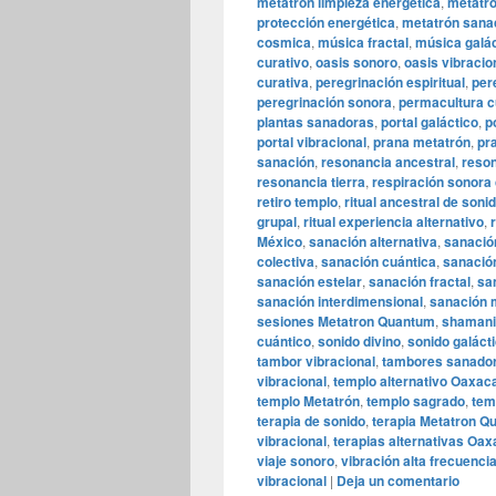
metatrón limpieza energética
,
metatró
protección energética
,
metatrón sana
cosmica
,
música fractal
,
música galác
curativo
,
oasis sonoro
,
oasis vibracio
curativa
,
peregrinación espiritual
,
per
peregrinación sonora
,
permacultura c
plantas sanadoras
,
portal galáctico
,
p
portal vibracional
,
prana metatrón
,
pr
sanación
,
resonancia ancestral
,
reson
resonancia tierra
,
respiración sonora 
retiro templo
,
ritual ancestral de soni
grupal
,
ritual experiencia alternativo
,
México
,
sanación alternativa
,
sanació
colectiva
,
sanación cuántica
,
sanació
sanación estelar
,
sanación fractal
,
sa
sanación interdimensional
,
sanación 
sesiones Metatron Quantum
,
shamani
cuántico
,
sonido divino
,
sonido galáct
tambor vibracional
,
tambores sanado
vibracional
,
templo alternativo Oaxac
templo Metatrón
,
templo sagrado
,
tem
terapia de sonido
,
terapia Metatron Q
vibracional
,
terapias alternativas Oa
viaje sonoro
,
vibración alta frecuenci
vibracional
|
Deja un comentario