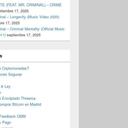
TE (FEAT. MR. CRIMINAL) – CRIME
ptiembre 17, 2025
inal – Longevity (Music Video 2020)
bre 17, 2025
inal – Criminal Mentality (Official Music
011)
septiembre 17, 2025
s
e Criptomonedas?
iones Seguras
 & Ley
o
o Encriptado Threema
omprar Bitcoin en Madrid
 Feedback CMM
& Pago