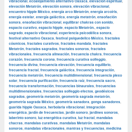
vibracional
,
ecoalojamiento alternativo Oaxaca
,
elevación espiritual
,
elevación Metatrón
,
elevación sonora
,
elevación vibracional
,
encuentro hippie México
,
energía arco Metatrón
,
energía arcoíris
,
energía estelar
,
energía galáctica
,
energía metatrón
,
ensoñación
sonora
,
ensoñación vibracional
,
equilibrar chakras con sonido
,
espacio curativo
,
espacio hippie
,
espacio Metatrón.
,
espacio
sagrado
,
espacio vibracional
,
experiencia psicodélica sonora
,
festival alternativo Oaxaca
,
festival psiquedelico México
,
fractales
cósmicos
,
fractales curativos
,
fractales mandala
,
fractales
Metatrón
,
fractales sagrados
,
fractales sonoros
,
fractales
vibracionales
,
frecuencia alineación
,
frecuencia chakra
,
frecuencia
corazón
,
frecuencia corona
,
frecuencia curativa solfeggio
,
frecuencia divina
,
frecuencia elevación
,
frecuencia equilibrio
,
frecuencia fractal
,
frecuencia galáctica
,
frecuencia integración
,
frecuencia metatrón
,
frecuencia multidimensional
,
frecuencia plexo
solar
,
frecuencia purificación
,
frecuencia raíz
,
frecuencia sacro
,
frecuencia transformación
,
frecuencias binaurales
,
frecuencias
multidimensionales
,
frecuencias solfeggio efectos
,
geodésicos
sagrados
,
geometría metatrón
,
geometría sagrada metatrón
,
geometría sagrada México
,
geometría sanadora
,
gongs sanadores
,
guarida hippie Oaxaca
,
herbolaria vibracional
,
integración
energética
,
jardín de frecuencias
,
jardín sonoro
,
jardines sonoros
,
laberinto sonoro
,
luz energética curativa
,
luz fractal
,
mandalas
chacras
,
mandalas curativas
,
mandalas Metatrón
,
mandalas
sonoros
,
mandalas vibracionales
,
mantras y frecuencias
,
medicina