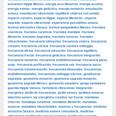
encuentro hippie México
,
energía arco Metatrón
,
energía arcoíris
,
energía estelar
,
energía galáctica
,
energía metatrón
,
ensoñación
sonora
,
ensoñación vibracional
,
equilibrar chakras con sonido
,
espacio curativo
,
espacio hippie
,
espacio Metatrón.
,
espacio
sagrado
,
espacio vibracional
,
experiencia psicodélica sonora
,
festival alternativo Oaxaca
,
festival psiquedelico México
,
fractales
cósmicos
,
fractales curativos
,
fractales mandala
,
fractales
Metatrón
,
fractales sagrados
,
fractales sonoros
,
fractales
vibracionales
,
frecuencia alineación
,
frecuencia chakra
,
frecuencia
corazón
,
frecuencia corona
,
frecuencia curativa solfeggio
,
frecuencia divina
,
frecuencia elevación
,
frecuencia equilibrio
,
frecuencia fractal
,
frecuencia galáctica
,
frecuencia integración
,
frecuencia metatrón
,
frecuencia multidimensional
,
frecuencia plexo
solar
,
frecuencia purificación
,
frecuencia raíz
,
frecuencia sacro
,
frecuencia transformación
,
frecuencias binaurales
,
frecuencias
multidimensionales
,
frecuencias solfeggio efectos
,
geodésicos
sagrados
,
geometría metatrón
,
geometría sagrada metatrón
,
geometría sagrada México
,
geometría sanadora
,
gongs sanadores
,
guarida hippie Oaxaca
,
herbolaria vibracional
,
integración
energética
,
jardín de frecuencias
,
jardín sonoro
,
jardines sonoros
,
laberinto sonoro
,
luz energética curativa
,
luz fractal
,
mandalas
chacras
,
mandalas curativas
,
mandalas Metatrón
,
mandalas
sonoros
,
mandalas vibracionales
,
mantras y frecuencias
,
medicina
ancestral Oaxaca
,
medicina sonora comunitaria
,
medicina
vibracional
,
meditación con luz curativa
,
meditación corazón
,