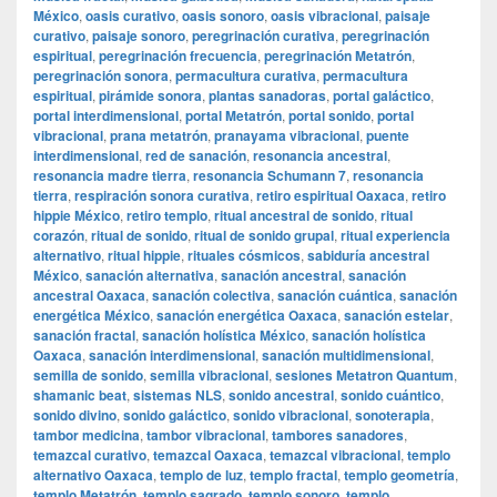
México
,
oasis curativo
,
oasis sonoro
,
oasis vibracional
,
paisaje
curativo
,
paisaje sonoro
,
peregrinación curativa
,
peregrinación
espiritual
,
peregrinación frecuencia
,
peregrinación Metatrón
,
peregrinación sonora
,
permacultura curativa
,
permacultura
espiritual
,
pirámide sonora
,
plantas sanadoras
,
portal galáctico
,
portal interdimensional
,
portal Metatrón
,
portal sonido
,
portal
vibracional
,
prana metatrón
,
pranayama vibracional
,
puente
interdimensional
,
red de sanación
,
resonancia ancestral
,
resonancia madre tierra
,
resonancia Schumann 7
,
resonancia
tierra
,
respiración sonora curativa
,
retiro espiritual Oaxaca
,
retiro
hippie México
,
retiro templo
,
ritual ancestral de sonido
,
ritual
corazón
,
ritual de sonido
,
ritual de sonido grupal
,
ritual experiencia
alternativo
,
ritual hippie
,
rituales cósmicos
,
sabiduría ancestral
México
,
sanación alternativa
,
sanación ancestral
,
sanación
ancestral Oaxaca
,
sanación colectiva
,
sanación cuántica
,
sanación
energética México
,
sanación energética Oaxaca
,
sanación estelar
,
sanación fractal
,
sanación holística México
,
sanación holística
Oaxaca
,
sanación interdimensional
,
sanación multidimensional
,
semilla de sonido
,
semilla vibracional
,
sesiones Metatron Quantum
,
shamanic beat
,
sistemas NLS
,
sonido ancestral
,
sonido cuántico
,
sonido divino
,
sonido galáctico
,
sonido vibracional
,
sonoterapia
,
tambor medicina
,
tambor vibracional
,
tambores sanadores
,
temazcal curativo
,
temazcal Oaxaca
,
temazcal vibracional
,
templo
alternativo Oaxaca
,
templo de luz
,
templo fractal
,
templo geometría
,
templo Metatrón
,
templo sagrado
,
templo sonoro
,
templo