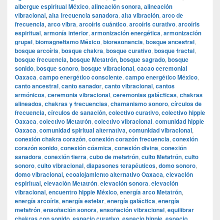
albergue espiritual México
,
alineación sonora
,
alineación
vibracional
,
alta frecuencia sanadora
,
alta vibración
,
arco de
frecuencia
,
arco vibra
,
arcoíris cuántico
,
arcoíris curativo
,
arcoíris
espiritual
,
armonía interior
,
armonización energética
,
armonización
grupal
,
biomagnetismo México
,
bioresonancia
,
bosque ancestral
,
bosque arcoíris
,
bosque chakra
,
bosque curativo
,
bosque fractal
,
bosque frecuencia
,
bosque Metatrón
,
bosque sagrado
,
bosque
sonido
,
bosque sonoro
,
bosque vibracional
,
cacao ceremonial
Oaxaca
,
campo energético consciente
,
campo energético México
,
canto ancestral
,
canto sanador
,
canto vibracional
,
cantos
armónicos
,
ceremonia vibracional
,
ceremonias galácticas
,
chakras
alineados
,
chakras y frecuencias
,
chamanismo sonoro
,
círculos de
frecuencia
,
círculos de sanación
,
colectivo curativo
,
colectivo hippie
Oaxaca
,
colectivo Metatrón
,
colectivo vibracional
,
comunidad hippie
Oaxaca
,
comunidad spiritual alternativa
,
comunidad vibracional
,
conexión chakra corazón
,
conexión corazón frecuencia
,
conexión
corazón sonido
,
conexión cósmica
,
conexión divina
,
conexión
sanadora
,
conexión tierra
,
cubo de metatrón
,
culto Metatrón
,
culto
sonoro
,
culto vibracional
,
diapasones terapéuticos
,
domo sonoro
,
domo vibracional
,
ecoalojamiento alternativo Oaxaca
,
elevación
espiritual
,
elevación Metatrón
,
elevación sonora
,
elevación
vibracional
,
encuentro hippie México
,
energía arco Metatrón
,
energía arcoíris
,
energía estelar
,
energía galáctica
,
energía
metatrón
,
ensoñación sonora
,
ensoñación vibracional
,
equilibrar
chakras con sonido
,
espacio curativo
,
espacio hippie
,
espacio