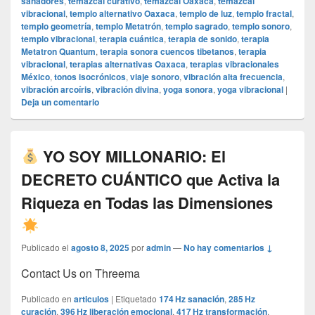
sanadores
,
temazcal curativo
,
temazcal Oaxaca
,
temazcal
vibracional
,
templo alternativo Oaxaca
,
templo de luz
,
templo fractal
,
templo geometría
,
templo Metatrón
,
templo sagrado
,
templo sonoro
,
templo vibracional
,
terapia cuántica
,
terapia de sonido
,
terapia
Metatron Quantum
,
terapia sonora cuencos tibetanos
,
terapia
vibracional
,
terapias alternativas Oaxaca
,
terapias vibracionales
México
,
tonos isocrónicos
,
viaje sonoro
,
vibración alta frecuencia
,
vibración arcoíris
,
vibración divina
,
yoga sonora
,
yoga vibracional
|
Deja un comentario
YO SOY MILLONARIO: El
DECRETO CUÁNTICO que Activa la
Riqueza en Todas las Dimensiones
Publicado el
agosto 8, 2025
por
admin
—
No hay comentarios ↓
Contact Us on Threema
Publicado en
articulos
|
Etiquetado
174 Hz sanación
,
285 Hz
curación
,
396 Hz liberación emocional
,
417 Hz transformación
,