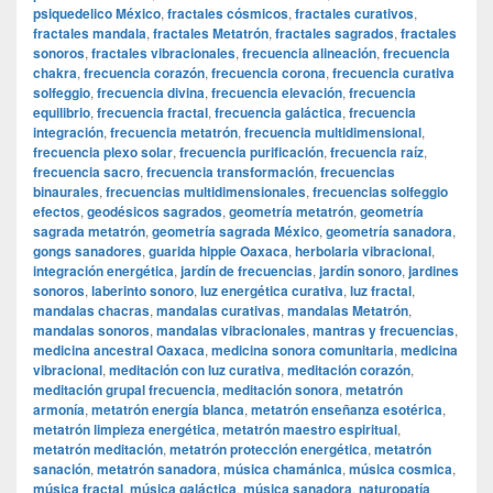
psiquedelico México
,
fractales cósmicos
,
fractales curativos
,
fractales mandala
,
fractales Metatrón
,
fractales sagrados
,
fractales
sonoros
,
fractales vibracionales
,
frecuencia alineación
,
frecuencia
chakra
,
frecuencia corazón
,
frecuencia corona
,
frecuencia curativa
solfeggio
,
frecuencia divina
,
frecuencia elevación
,
frecuencia
equilibrio
,
frecuencia fractal
,
frecuencia galáctica
,
frecuencia
integración
,
frecuencia metatrón
,
frecuencia multidimensional
,
frecuencia plexo solar
,
frecuencia purificación
,
frecuencia raíz
,
frecuencia sacro
,
frecuencia transformación
,
frecuencias
binaurales
,
frecuencias multidimensionales
,
frecuencias solfeggio
efectos
,
geodésicos sagrados
,
geometría metatrón
,
geometría
sagrada metatrón
,
geometría sagrada México
,
geometría sanadora
,
gongs sanadores
,
guarida hippie Oaxaca
,
herbolaria vibracional
,
integración energética
,
jardín de frecuencias
,
jardín sonoro
,
jardines
sonoros
,
laberinto sonoro
,
luz energética curativa
,
luz fractal
,
mandalas chacras
,
mandalas curativas
,
mandalas Metatrón
,
mandalas sonoros
,
mandalas vibracionales
,
mantras y frecuencias
,
medicina ancestral Oaxaca
,
medicina sonora comunitaria
,
medicina
vibracional
,
meditación con luz curativa
,
meditación corazón
,
meditación grupal frecuencia
,
meditación sonora
,
metatrón
armonía
,
metatrón energía blanca
,
metatrón enseñanza esotérica
,
metatrón limpieza energética
,
metatrón maestro espiritual
,
metatrón meditación
,
metatrón protección energética
,
metatrón
sanación
,
metatrón sanadora
,
música chamánica
,
música cosmica
,
música fractal
,
música galáctica
,
música sanadora
,
naturopatía