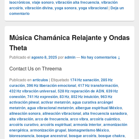
isocrónicos
,
viaje sonoro
,
vibración alta frecuencia
,
vibración
arcoíris
,
vibración divina
,
yoga sonora
,
yoga vibracional
|
Deja un
comentario
Música Chamánica Relajante y Ondas
Theta
Publicado el
agosto 8, 2025
por
admin
—
No hay comentarios ↓
Contact Us on Threema
Publicado en
articulos
|
Etiquetado
174 Hz sanación
,
285 Hz
curación
,
396 Hz liberación emocional
,
417 Hz transformación
,
432 Hz vibración universal
,
528 Hz reparación de ADN
,
639 Hz
conexión
,
741 Hz expresión
,
83 Hz
,
852 Hz intuición
,
963 Hz
activación pineal
,
activar metatrón
,
agua curativa arcángel
metatrón
,
agua vibracional metatrón
,
albergue espiritual México
,
alineación sonora
,
alineación vibracional
,
alta frecuencia sanadora
,
alta vibración
,
arco de frecuencia
,
arco vibra
,
arcoíris cuántico
,
arcoíris curativo
,
arcoíris espiritual
,
armonía interior
,
armonización
energética
,
armonización grupal
,
biomagnetismo México
,
bioresonancia
,
bosque ancestral
,
bosque arcoíris
,
bosque chakra
,