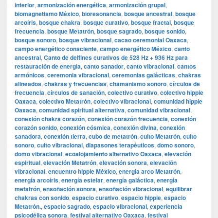
interior
,
armonización energética
,
armonización grupal
,
biomagnetismo México
,
bioresonancia
,
bosque ancestral
,
bosque
arcoíris
,
bosque chakra
,
bosque curativo
,
bosque fractal
,
bosque
frecuencia
,
bosque Metatrón
,
bosque sagrado
,
bosque sonido
,
bosque sonoro
,
bosque vibracional
,
cacao ceremonial Oaxaca
,
campo energético consciente
,
campo energético México
,
canto
ancestral
,
Canto de delfines curativos de 528 Hz + 936 Hz para
restauración de energía
,
canto sanador
,
canto vibracional
,
cantos
armónicos
,
ceremonia vibracional
,
ceremonias galácticas
,
chakras
alineados
,
chakras y frecuencias
,
chamanismo sonoro
,
círculos de
frecuencia
,
círculos de sanación
,
colectivo curativo
,
colectivo hippie
Oaxaca
,
colectivo Metatrón
,
colectivo vibracional
,
comunidad hippie
Oaxaca
,
comunidad spiritual alternativa
,
comunidad vibracional
,
conexión chakra corazón
,
conexión corazón frecuencia
,
conexión
corazón sonido
,
conexión cósmica
,
conexión divina
,
conexión
sanadora
,
conexión tierra
,
cubo de metatrón
,
culto Metatrón
,
culto
sonoro
,
culto vibracional
,
diapasones terapéuticos
,
domo sonoro
,
domo vibracional
,
ecoalojamiento alternativo Oaxaca
,
elevación
espiritual
,
elevación Metatrón
,
elevación sonora
,
elevación
vibracional
,
encuentro hippie México
,
energía arco Metatrón
,
energía arcoíris
,
energía estelar
,
energía galáctica
,
energía
metatrón
,
ensoñación sonora
,
ensoñación vibracional
,
equilibrar
chakras con sonido
,
espacio curativo
,
espacio hippie
,
espacio
Metatrón.
,
espacio sagrado
,
espacio vibracional
,
experiencia
psicodélica sonora
,
festival alternativo Oaxaca
,
festival