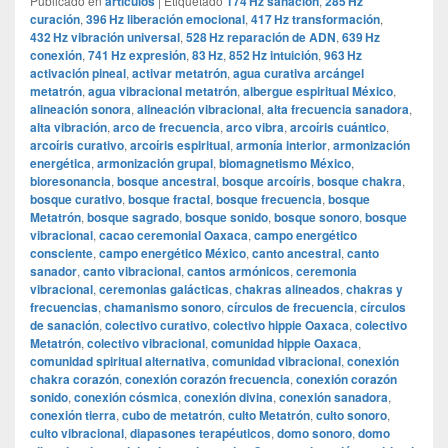
Publicado en
articulos
|
Etiquetado
174 Hz sanación
,
285 Hz
curación
,
396 Hz liberación emocional
,
417 Hz transformación
,
432 Hz vibración universal
,
528 Hz reparación de ADN
,
639 Hz
conexión
,
741 Hz expresión
,
83 Hz
,
852 Hz intuición
,
963 Hz
activación pineal
,
activar metatrón
,
agua curativa arcángel
metatrón
,
agua vibracional metatrón
,
albergue espiritual México
,
alineación sonora
,
alineación vibracional
,
alta frecuencia sanadora
,
alta vibración
,
arco de frecuencia
,
arco vibra
,
arcoíris cuántico
,
arcoíris curativo
,
arcoíris espiritual
,
armonía interior
,
armonización
energética
,
armonización grupal
,
biomagnetismo México
,
bioresonancia
,
bosque ancestral
,
bosque arcoíris
,
bosque chakra
,
bosque curativo
,
bosque fractal
,
bosque frecuencia
,
bosque
Metatrón
,
bosque sagrado
,
bosque sonido
,
bosque sonoro
,
bosque
vibracional
,
cacao ceremonial Oaxaca
,
campo energético
consciente
,
campo energético México
,
canto ancestral
,
canto
sanador
,
canto vibracional
,
cantos armónicos
,
ceremonia
vibracional
,
ceremonias galácticas
,
chakras alineados
,
chakras y
frecuencias
,
chamanismo sonoro
,
círculos de frecuencia
,
círculos
de sanación
,
colectivo curativo
,
colectivo hippie Oaxaca
,
colectivo
Metatrón
,
colectivo vibracional
,
comunidad hippie Oaxaca
,
comunidad spiritual alternativa
,
comunidad vibracional
,
conexión
chakra corazón
,
conexión corazón frecuencia
,
conexión corazón
sonido
,
conexión cósmica
,
conexión divina
,
conexión sanadora
,
conexión tierra
,
cubo de metatrón
,
culto Metatrón
,
culto sonoro
,
culto vibracional
,
diapasones terapéuticos
,
domo sonoro
,
domo