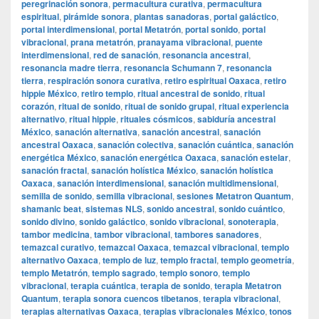
peregrinación sonora
,
permacultura curativa
,
permacultura
espiritual
,
pirámide sonora
,
plantas sanadoras
,
portal galáctico
,
portal interdimensional
,
portal Metatrón
,
portal sonido
,
portal
vibracional
,
prana metatrón
,
pranayama vibracional
,
puente
interdimensional
,
red de sanación
,
resonancia ancestral
,
resonancia madre tierra
,
resonancia Schumann 7
,
resonancia
tierra
,
respiración sonora curativa
,
retiro espiritual Oaxaca
,
retiro
hippie México
,
retiro templo
,
ritual ancestral de sonido
,
ritual
corazón
,
ritual de sonido
,
ritual de sonido grupal
,
ritual experiencia
alternativo
,
ritual hippie
,
rituales cósmicos
,
sabiduría ancestral
México
,
sanación alternativa
,
sanación ancestral
,
sanación
ancestral Oaxaca
,
sanación colectiva
,
sanación cuántica
,
sanación
energética México
,
sanación energética Oaxaca
,
sanación estelar
,
sanación fractal
,
sanación holística México
,
sanación holística
Oaxaca
,
sanación interdimensional
,
sanación multidimensional
,
semilla de sonido
,
semilla vibracional
,
sesiones Metatron Quantum
,
shamanic beat
,
sistemas NLS
,
sonido ancestral
,
sonido cuántico
,
sonido divino
,
sonido galáctico
,
sonido vibracional
,
sonoterapia
,
tambor medicina
,
tambor vibracional
,
tambores sanadores
,
temazcal curativo
,
temazcal Oaxaca
,
temazcal vibracional
,
templo
alternativo Oaxaca
,
templo de luz
,
templo fractal
,
templo geometría
,
templo Metatrón
,
templo sagrado
,
templo sonoro
,
templo
vibracional
,
terapia cuántica
,
terapia de sonido
,
terapia Metatron
Quantum
,
terapia sonora cuencos tibetanos
,
terapia vibracional
,
terapias alternativas Oaxaca
,
terapias vibracionales México
,
tonos