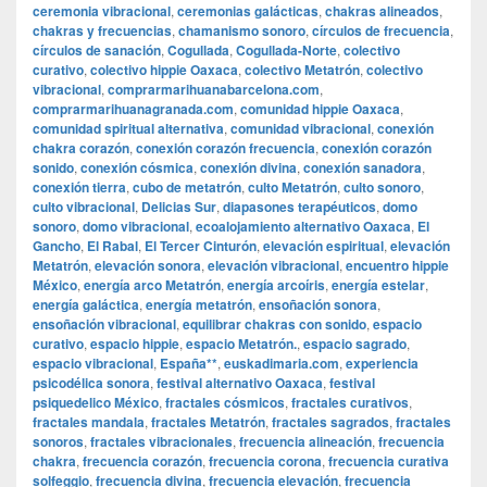
ceremonia vibracional
,
ceremonias galácticas
,
chakras alineados
,
chakras y frecuencias
,
chamanismo sonoro
,
círculos de frecuencia
,
círculos de sanación
,
Cogullada
,
Cogullada-Norte
,
colectivo
curativo
,
colectivo hippie Oaxaca
,
colectivo Metatrón
,
colectivo
vibracional
,
comprarmarihuanabarcelona.com
,
comprarmarihuanagranada.com
,
comunidad hippie Oaxaca
,
comunidad spiritual alternativa
,
comunidad vibracional
,
conexión
chakra corazón
,
conexión corazón frecuencia
,
conexión corazón
sonido
,
conexión cósmica
,
conexión divina
,
conexión sanadora
,
conexión tierra
,
cubo de metatrón
,
culto Metatrón
,
culto sonoro
,
culto vibracional
,
Delicias Sur
,
diapasones terapéuticos
,
domo
sonoro
,
domo vibracional
,
ecoalojamiento alternativo Oaxaca
,
El
Gancho
,
El Rabal
,
El Tercer Cinturón
,
elevación espiritual
,
elevación
Metatrón
,
elevación sonora
,
elevación vibracional
,
encuentro hippie
México
,
energía arco Metatrón
,
energía arcoíris
,
energía estelar
,
energía galáctica
,
energía metatrón
,
ensoñación sonora
,
ensoñación vibracional
,
equilibrar chakras con sonido
,
espacio
curativo
,
espacio hippie
,
espacio Metatrón.
,
espacio sagrado
,
espacio vibracional
,
España**
,
euskadimaria.com
,
experiencia
psicodélica sonora
,
festival alternativo Oaxaca
,
festival
psiquedelico México
,
fractales cósmicos
,
fractales curativos
,
fractales mandala
,
fractales Metatrón
,
fractales sagrados
,
fractales
sonoros
,
fractales vibracionales
,
frecuencia alineación
,
frecuencia
chakra
,
frecuencia corazón
,
frecuencia corona
,
frecuencia curativa
solfeggio
,
frecuencia divina
,
frecuencia elevación
,
frecuencia