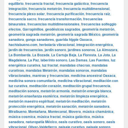
equilibrio
,
frecuencia fractal
,
frecuencia galáctica
,
frecuencia
integración
,
frecuencia metatrón
,
frecuencia multidimensional
,
frecuencia plexo solar
,
frecuencia purificación
,
frecuencia raíz
,
frecuencia sacro
,
frecuencia transformación
,
frecuencias
binaurales
,
frecuencias multidimensionales
,
frecuencias solfeggio
efectos
,
Garrapinillos
,
geodésicos sagrados
,
geometría metatrón
,
geometría sagrada metatrón
,
geometría sagrada México
,
geometría
sanadora
,
gongs sanadores
,
guarida hippie Oaxaca
,
hachisbueno.com
,
herbolaria vibracional
,
integración energética
,
jardín de frecuencias
,
jardín sonoro
,
jardines sonoros
,
La Almozara
,
La Bombarda
,
La Bozada
,
La Cartuja Baja
,
La Floresta
,
La Jota
,
La
Magdalena
,
La Paz
,
laberinto sonoro
,
Las Damas
,
Las Fuentes
,
luz
energética curativa
,
luz fractal
,
mandalas chacras
,
mandalas
curativas
,
mandalas Metatrón
,
mandalas sonoros
,
mandalas
vibracionales
,
mantras y frecuencias
,
medicina ancestral Oaxaca
,
medicina sonora comunitaria
,
medicina vibracional
,
meditación con
luz curativa
,
meditación corazón
,
meditación grupal frecuencia
,
meditación sonora
,
metatrón armonía
,
metatrón energía blanca
,
metatrón enseñanza esotérica
,
metatrón limpieza energética
,
metatrón maestro espiritual
,
metatrón meditación
,
metatrón
protección energética
,
metatrón sanación
,
metatrón sanadora
,
Miralbueno
,
Montañana
,
Montecanal
,
Movera
,
música chamánica
,
música cosmica
,
música fractal
,
música galáctica
,
música
sanadora
,
naturopatía México
,
oasis curativo
,
oasis sonoro
,
oasis
vibracional
,
Oliver-Valdefierro
,
paisaje curativo
,
paisaje sonoro
,