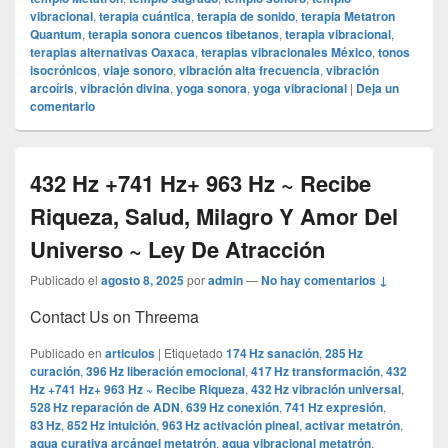
vibracional
,
terapia cuántica
,
terapia de sonido
,
terapia Metatron
Quantum
,
terapia sonora cuencos tibetanos
,
terapia vibracional
,
terapias alternativas Oaxaca
,
terapias vibracionales México
,
tonos
isocrónicos
,
viaje sonoro
,
vibración alta frecuencia
,
vibración
arcoíris
,
vibración divina
,
yoga sonora
,
yoga vibracional
|
Deja un
comentario
432 Hz +741 Hz+ 963 Hz ~ Recibe
Riqueza, Salud, Milagro Y Amor Del
Universo ~ Ley De Atracción
Publicado el
agosto 8, 2025
por
admin
—
No hay comentarios ↓
Contact Us on Threema
Publicado en
articulos
|
Etiquetado
174 Hz sanación
,
285 Hz
curación
,
396 Hz liberación emocional
,
417 Hz transformación
,
432
Hz +741 Hz+ 963 Hz ~ Recibe Riqueza
,
432 Hz vibración universal
,
528 Hz reparación de ADN
,
639 Hz conexión
,
741 Hz expresión
,
83 Hz
,
852 Hz intuición
,
963 Hz activación pineal
,
activar metatrón
,
agua curativa arcángel metatrón
,
agua vibracional metatrón
,