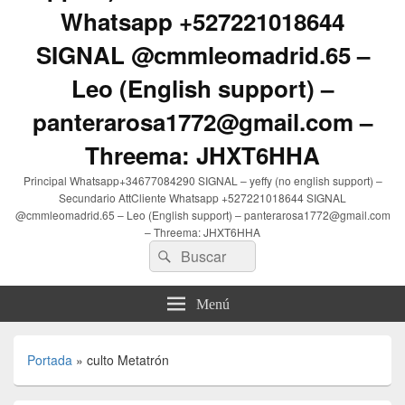
Whatsapp +527221018644
SIGNAL @cmmleomadrid.65 –
Leo (English support) –
panterarosa1772@gmail.com –
Threema: JHXT6HHA
Principal Whatsapp+34677084290 SIGNAL – yeffy (no english support) –
Secundario AttCliente Whatsapp +527221018644 SIGNAL
@cmmleomadrid.65 – Leo (English support) – panterarosa1772@gmail.com
– Threema: JHXT6HHA
Buscar
Buscar
por:
Menú
Portada
»
culto Metatrón