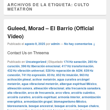
ARCHIVOS DE LA ETIQUETA:
CULTO
METATRÓN
Guleed, Morad – El Barrio (Official
Video)
Publicado el
agosto 9, 2025
por
admin
—
No hay comentarios ↓
Contact Us on Threema
Publicado en
Uncategorized
|
Etiquetado
174 Hz sanación
,
285 Hz
curación
,
396 Hz liberación emocional
,
417 Hz transformación
,
432 Hz vibración universal
,
528 Hz reparación de ADN
,
639 Hz
conexión
,
741 Hz expresión
,
83 Hz
,
852 Hz intuición
,
963 Hz
activación pineal
,
activar metatrón
,
agua curativa arcángel
metatrón
,
agua vibracional metatrón
,
albergue espiritual México
,
alineación sonora
,
alineación vibracional
,
alta frecuencia sanadora
,
alta vibración
,
arco de frecuencia
,
arco vibra
,
arcoíris cuántico
,
arcoíris curativo
,
arcoíris espiritual
,
armonía interior
,
armonización
energética
,
armonización grupal
,
biomagnetismo México
,
bioresonancia
,
bosque ancestral
,
bosque arcoíris
,
bosque chakra
,