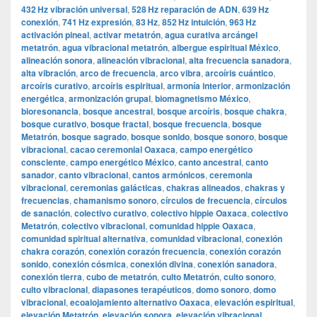
432 Hz vibración universal
,
528 Hz reparación de ADN
,
639 Hz
conexión
,
741 Hz expresión
,
83 Hz
,
852 Hz intuición
,
963 Hz
activación pineal
,
activar metatrón
,
agua curativa arcángel
metatrón
,
agua vibracional metatrón
,
albergue espiritual México
,
alineación sonora
,
alineación vibracional
,
alta frecuencia sanadora
,
alta vibración
,
arco de frecuencia
,
arco vibra
,
arcoíris cuántico
,
arcoíris curativo
,
arcoíris espiritual
,
armonía interior
,
armonización
energética
,
armonización grupal
,
biomagnetismo México
,
bioresonancia
,
bosque ancestral
,
bosque arcoíris
,
bosque chakra
,
bosque curativo
,
bosque fractal
,
bosque frecuencia
,
bosque
Metatrón
,
bosque sagrado
,
bosque sonido
,
bosque sonoro
,
bosque
vibracional
,
cacao ceremonial Oaxaca
,
campo energético
consciente
,
campo energético México
,
canto ancestral
,
canto
sanador
,
canto vibracional
,
cantos armónicos
,
ceremonia
vibracional
,
ceremonias galácticas
,
chakras alineados
,
chakras y
frecuencias
,
chamanismo sonoro
,
círculos de frecuencia
,
círculos
de sanación
,
colectivo curativo
,
colectivo hippie Oaxaca
,
colectivo
Metatrón
,
colectivo vibracional
,
comunidad hippie Oaxaca
,
comunidad spiritual alternativa
,
comunidad vibracional
,
conexión
chakra corazón
,
conexión corazón frecuencia
,
conexión corazón
sonido
,
conexión cósmica
,
conexión divina
,
conexión sanadora
,
conexión tierra
,
cubo de metatrón
,
culto Metatrón
,
culto sonoro
,
culto vibracional
,
diapasones terapéuticos
,
domo sonoro
,
domo
vibracional
,
ecoalojamiento alternativo Oaxaca
,
elevación espiritual
,
elevación Metatrón
,
elevación sonora
,
elevación vibracional
,