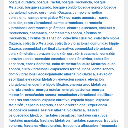
bosque curativo
,
bosque fractal
,
bosque frecuencia
,
bosque
Metatrón
,
bosque sagrado
,
bosque sonido
,
bosque sonoro
,
bosque
vibracional
,
cacao ceremonial Oaxaca
,
campo energético
consciente
,
campo energético México
,
canto ancestral
,
canto
sanador
,
canto vibracional
,
cantos armónicos
,
ceremonia
vibracional
,
ceremonias galácticas
,
chakras alineados
,
chakras y
frecuencias
,
chamanes
,
chamanismo sonoro
,
círculos de
frecuencia
,
círculos de sanación
,
colectivo curativo
,
colectivo hippie
Oaxaca
,
colectivo Metatrón
,
colectivo vibracional
,
comunidad hippie
Oaxaca
,
comunidad spiritual alternativa
,
comunidad vibracional
,
conexión chakra corazón
,
conexión corazón frecuencia
,
conexión
corazón sonido
,
conexión cósmica
,
conexión divina
,
conexión
sanadora
,
conexión tierra
,
cubo de metatrón
,
culto Metatrón
,
culto
sonoro
,
culto vibracional
,
diapasones terapéuticos
,
domo sonoro
,
domo vibracional
,
ecoalojamiento alternativo Oaxaca
,
elevación
espiritual
,
elevación Metatrón
,
elevación sonora
,
elevación
vibracional
,
encuentro hippie México
,
energía arco Metatrón
,
energía arcoíris
,
energía estelar
,
energía galáctica
,
energía
metatrón
,
ensoñación sonora
,
ensoñación vibracional
,
equilibrar
chakras con sonido
,
espacio curativo
,
espacio hippie
,
espacio
Metatrón.
,
espacio sagrado
,
espacio vibracional
,
experiencia
psicodélica sonora
,
festival alternativo Oaxaca
,
festival
psiquedelico México
,
fractales cósmicos
,
fractales curativos
,
fractales mandala
,
fractales Metatrón
,
fractales sagrados
,
fractales
sonoros
,
fractales vibracionales
,
frecuencia alineación
,
frecuencia