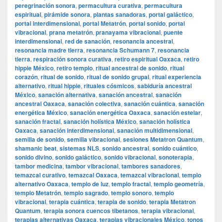
peregrinación sonora
,
permacultura curativa
,
permacultura
espiritual
,
pirámide sonora
,
plantas sanadoras
,
portal galáctico
,
portal interdimensional
,
portal Metatrón
,
portal sonido
,
portal
vibracional
,
prana metatrón
,
pranayama vibracional
,
puente
interdimensional
,
red de sanación
,
resonancia ancestral
,
resonancia madre tierra
,
resonancia Schumann 7
,
resonancia
tierra
,
respiración sonora curativa
,
retiro espiritual Oaxaca
,
retiro
hippie México
,
retiro templo
,
ritual ancestral de sonido
,
ritual
corazón
,
ritual de sonido
,
ritual de sonido grupal
,
ritual experiencia
alternativo
,
ritual hippie
,
rituales cósmicos
,
sabiduría ancestral
México
,
sanación alternativa
,
sanación ancestral
,
sanación
ancestral Oaxaca
,
sanación colectiva
,
sanación cuántica
,
sanación
energética México
,
sanación energética Oaxaca
,
sanación estelar
,
sanación fractal
,
sanación holística México
,
sanación holística
Oaxaca
,
sanación interdimensional
,
sanación multidimensional
,
semilla de sonido
,
semilla vibracional
,
sesiones Metatron Quantum
,
shamanic beat
,
sistemas NLS
,
sonido ancestral
,
sonido cuántico
,
sonido divino
,
sonido galáctico
,
sonido vibracional
,
sonoterapia
,
tambor medicina
,
tambor vibracional
,
tambores sanadores
,
temazcal curativo
,
temazcal Oaxaca
,
temazcal vibracional
,
templo
alternativo Oaxaca
,
templo de luz
,
templo fractal
,
templo geometría
,
templo Metatrón
,
templo sagrado
,
templo sonoro
,
templo
vibracional
,
terapia cuántica
,
terapia de sonido
,
terapia Metatron
Quantum
,
terapia sonora cuencos tibetanos
,
terapia vibracional
,
terapias alternativas Oaxaca
,
terapias vibracionales México
,
tonos