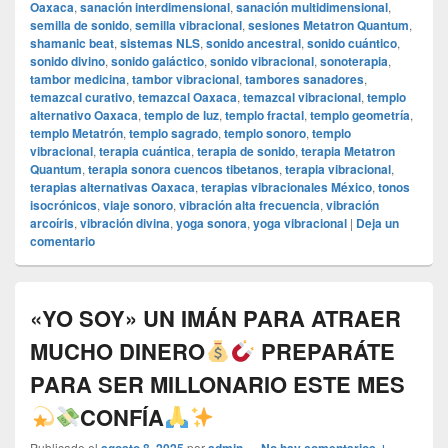
Oaxaca
,
sanación interdimensional
,
sanación multidimensional
,
semilla de sonido
,
semilla vibracional
,
sesiones Metatron Quantum
,
shamanic beat
,
sistemas NLS
,
sonido ancestral
,
sonido cuántico
,
sonido divino
,
sonido galáctico
,
sonido vibracional
,
sonoterapia
,
tambor medicina
,
tambor vibracional
,
tambores sanadores
,
temazcal curativo
,
temazcal Oaxaca
,
temazcal vibracional
,
templo
alternativo Oaxaca
,
templo de luz
,
templo fractal
,
templo geometría
,
templo Metatrón
,
templo sagrado
,
templo sonoro
,
templo
vibracional
,
terapia cuántica
,
terapia de sonido
,
terapia Metatron
Quantum
,
terapia sonora cuencos tibetanos
,
terapia vibracional
,
terapias alternativas Oaxaca
,
terapias vibracionales México
,
tonos
isocrónicos
,
viaje sonoro
,
vibración alta frecuencia
,
vibración
arcoíris
,
vibración divina
,
yoga sonora
,
yoga vibracional
|
Deja un
comentario
«YO SOY» UN IMÁN PARA ATRAER
MUCHO DINERO
PREPARÁTE
PARA SER MILLONARIO ESTE MES
CONFÍA
Publicado el
por
—