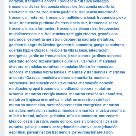
corazón
,
frecuencia corona
,
frecuencia curativa solfeggio
,
frecuencia divina
,
frecuencia elevación
,
frecuencia equilibrio
,
frecuencia fractal
,
frecuencia galáctica
,
frecuencia integración
,
frecuencia metatrón
,
frecuencia multidimensional
,
frecuencia plexo
solar
,
frecuencia purificación
,
frecuencia raíz
,
frecuencia sacro
,
frecuencia transformación
,
frecuencias binaurales
,
frecuencias
multidimensionales
,
frecuencias solfeggio efectos
,
geodésicos
sagrados
,
geometría metatrón
,
geometría sagrada metatrón
,
geometría sagrada México
,
geometría sanadora
,
gongs sanadores
,
guarida hippie Oaxaca
,
herbolaria vibracional
,
integración
energética
,
jardín de frecuencias
,
jardín sonoro
,
jardines sonoros
,
laberinto sonoro
,
luz energética curativa
,
luz fractal
,
mandalas
chacras
,
mandalas curativas
,
mandalas Metatrón
,
mandalas
sonoros
,
mandalas vibracionales
,
mantras y frecuencias
,
medicina
ancestral Oaxaca
,
medicina sonora comunitaria
,
medicina
vibracional
,
meditación con luz curativa
,
meditación corazón
,
meditación grupal frecuencia
,
meditación sonora
,
metatrón
armonía
,
metatrón energía blanca
,
metatrón enseñanza esotérica
,
metatrón limpieza energética
,
metatrón maestro espiritual
,
metatrón meditación
,
metatrón protección energética
,
metatrón
sanación
,
metatrón sanadora
,
música chamánica
,
música cosmica
,
música fractal
,
música galáctica
,
música sanadora
,
naturopatía
México
,
oasis curativo
,
oasis sonoro
,
oasis vibracional
,
paisaje
curativo
,
paisaje sonoro
,
peregrinación curativa
,
peregrinación
espiritual
,
peregrinación frecuencia
,
peregrinación Metatrón
,