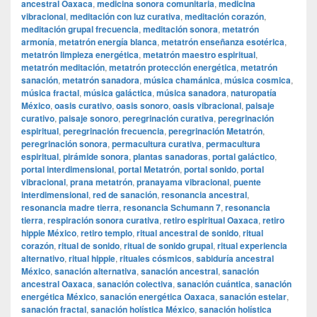
ancestral Oaxaca
,
medicina sonora comunitaria
,
medicina
vibracional
,
meditación con luz curativa
,
meditación corazón
,
meditación grupal frecuencia
,
meditación sonora
,
metatrón
armonía
,
metatrón energía blanca
,
metatrón enseñanza esotérica
,
metatrón limpieza energética
,
metatrón maestro espiritual
,
metatrón meditación
,
metatrón protección energética
,
metatrón
sanación
,
metatrón sanadora
,
música chamánica
,
música cosmica
,
música fractal
,
música galáctica
,
música sanadora
,
naturopatía
México
,
oasis curativo
,
oasis sonoro
,
oasis vibracional
,
paisaje
curativo
,
paisaje sonoro
,
peregrinación curativa
,
peregrinación
espiritual
,
peregrinación frecuencia
,
peregrinación Metatrón
,
peregrinación sonora
,
permacultura curativa
,
permacultura
espiritual
,
pirámide sonora
,
plantas sanadoras
,
portal galáctico
,
portal interdimensional
,
portal Metatrón
,
portal sonido
,
portal
vibracional
,
prana metatrón
,
pranayama vibracional
,
puente
interdimensional
,
red de sanación
,
resonancia ancestral
,
resonancia madre tierra
,
resonancia Schumann 7
,
resonancia
tierra
,
respiración sonora curativa
,
retiro espiritual Oaxaca
,
retiro
hippie México
,
retiro templo
,
ritual ancestral de sonido
,
ritual
corazón
,
ritual de sonido
,
ritual de sonido grupal
,
ritual experiencia
alternativo
,
ritual hippie
,
rituales cósmicos
,
sabiduría ancestral
México
,
sanación alternativa
,
sanación ancestral
,
sanación
ancestral Oaxaca
,
sanación colectiva
,
sanación cuántica
,
sanación
energética México
,
sanación energética Oaxaca
,
sanación estelar
,
sanación fractal
,
sanación holística México
,
sanación holística