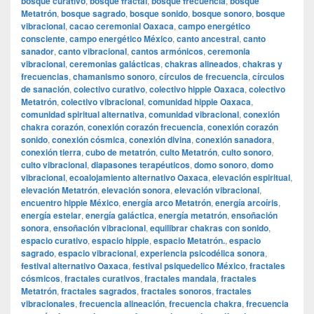
bosque curativo
,
bosque fractal
,
bosque frecuencia
,
bosque
Metatrón
,
bosque sagrado
,
bosque sonido
,
bosque sonoro
,
bosque
vibracional
,
cacao ceremonial Oaxaca
,
campo energético
consciente
,
campo energético México
,
canto ancestral
,
canto
sanador
,
canto vibracional
,
cantos armónicos
,
ceremonia
vibracional
,
ceremonias galácticas
,
chakras alineados
,
chakras y
frecuencias
,
chamanismo sonoro
,
círculos de frecuencia
,
círculos
de sanación
,
colectivo curativo
,
colectivo hippie Oaxaca
,
colectivo
Metatrón
,
colectivo vibracional
,
comunidad hippie Oaxaca
,
comunidad spiritual alternativa
,
comunidad vibracional
,
conexión
chakra corazón
,
conexión corazón frecuencia
,
conexión corazón
sonido
,
conexión cósmica
,
conexión divina
,
conexión sanadora
,
conexión tierra
,
cubo de metatrón
,
culto Metatrón
,
culto sonoro
,
culto vibracional
,
diapasones terapéuticos
,
domo sonoro
,
domo
vibracional
,
ecoalojamiento alternativo Oaxaca
,
elevación espiritual
,
elevación Metatrón
,
elevación sonora
,
elevación vibracional
,
encuentro hippie México
,
energía arco Metatrón
,
energía arcoíris
,
energía estelar
,
energía galáctica
,
energía metatrón
,
ensoñación
sonora
,
ensoñación vibracional
,
equilibrar chakras con sonido
,
espacio curativo
,
espacio hippie
,
espacio Metatrón.
,
espacio
sagrado
,
espacio vibracional
,
experiencia psicodélica sonora
,
festival alternativo Oaxaca
,
festival psiquedelico México
,
fractales
cósmicos
,
fractales curativos
,
fractales mandala
,
fractales
Metatrón
,
fractales sagrados
,
fractales sonoros
,
fractales
vibracionales
,
frecuencia alineación
,
frecuencia chakra
,
frecuencia