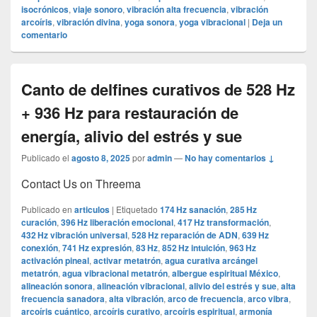
isocrónicos
,
viaje sonoro
,
vibración alta frecuencia
,
vibración
arcoíris
,
vibración divina
,
yoga sonora
,
yoga vibracional
|
Deja un
comentario
Canto de delfines curativos de 528 Hz
+ 936 Hz para restauración de
energía, alivio del estrés y sue
Publicado el
agosto 8, 2025
por
admin
—
No hay comentarios ↓
Contact Us on Threema
Publicado en
articulos
|
Etiquetado
174 Hz sanación
,
285 Hz
curación
,
396 Hz liberación emocional
,
417 Hz transformación
,
432 Hz vibración universal
,
528 Hz reparación de ADN
,
639 Hz
conexión
,
741 Hz expresión
,
83 Hz
,
852 Hz intuición
,
963 Hz
activación pineal
,
activar metatrón
,
agua curativa arcángel
metatrón
,
agua vibracional metatrón
,
albergue espiritual México
,
alineación sonora
,
alineación vibracional
,
alivio del estrés y sue
,
alta
frecuencia sanadora
,
alta vibración
,
arco de frecuencia
,
arco vibra
,
arcoíris cuántico
,
arcoíris curativo
,
arcoíris espiritual
,
armonía