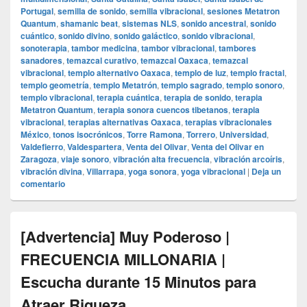
Portugal
,
semilla de sonido
,
semilla vibracional
,
sesiones Metatron
Quantum
,
shamanic beat
,
sistemas NLS
,
sonido ancestral
,
sonido
cuántico
,
sonido divino
,
sonido galáctico
,
sonido vibracional
,
sonoterapia
,
tambor medicina
,
tambor vibracional
,
tambores
sanadores
,
temazcal curativo
,
temazcal Oaxaca
,
temazcal
vibracional
,
templo alternativo Oaxaca
,
templo de luz
,
templo fractal
,
templo geometría
,
templo Metatrón
,
templo sagrado
,
templo sonoro
,
templo vibracional
,
terapia cuántica
,
terapia de sonido
,
terapia
Metatron Quantum
,
terapia sonora cuencos tibetanos
,
terapia
vibracional
,
terapias alternativas Oaxaca
,
terapias vibracionales
México
,
tonos isocrónicos
,
Torre Ramona
,
Torrero
,
Universidad
,
Valdefierro
,
Valdespartera
,
Venta del Olivar
,
Venta del Olivar en
Zaragoza
,
viaje sonoro
,
vibración alta frecuencia
,
vibración arcoíris
,
vibración divina
,
Villarrapa
,
yoga sonora
,
yoga vibracional
|
Deja un
comentario
[Advertencia] Muy Poderoso |
FRECUENCIA MILLONARIA |
Escucha durante 15 Minutos para
Atraer Riqueza