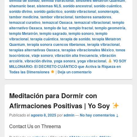
semilla de sonido
,
semilla vibracional
,
sesiones Metatron Quantum
,
shamanic beat
,
sistemas NLS
,
sonido ancestral
,
sonido cuántico
,
sonido divino
,
sonido galáctico
,
sonido vibracional
,
sonoterapia
,
tambor medicina
,
tambor vibracional
,
tambores sanadores
,
temazcal curativo
,
temazcal Oaxaca
,
temazcal vibracional
,
templo
alternativo Oaxaca
,
templo de luz
,
templo fractal
,
templo geometría
,
templo Metatrón
,
templo sagrado
,
templo sonoro
,
templo
vibracional
,
terapia cuántica
,
terapia de sonido
,
terapia Metatron
Quantum
,
terapia sonora cuencos tibetanos
,
terapia vibracional
,
terapias alternativas Oaxaca
,
terapias vibracionales México
,
tonos
isocrónicos
,
viaje sonoro
,
vibración alta frecuencia
,
vibración
arcoíris
,
vibración divina
,
yoga sonora
,
yoga vibracional
,
YO SOY
MILLONARIO: El DECRETO CUÁNTICO que Activa la Riqueza en
Todas las Dimensiones
|
Deja un comentario
Meditación para Dormir con
Afirmaciones Positivas | Yo Soy
Publicado el
agosto 8, 2025
por
admin
—
No hay comentarios ↓
Contact Us on Threema