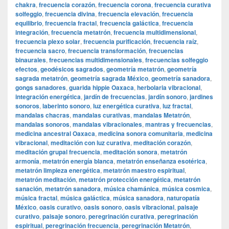
chakra
,
frecuencia corazón
,
frecuencia corona
,
frecuencia curativa
solfeggio
,
frecuencia divina
,
frecuencia elevación
,
frecuencia
equilibrio
,
frecuencia fractal
,
frecuencia galáctica
,
frecuencia
integración
,
frecuencia metatrón
,
frecuencia multidimensional
,
frecuencia plexo solar
,
frecuencia purificación
,
frecuencia raíz
,
frecuencia sacro
,
frecuencia transformación
,
frecuencias
binaurales
,
frecuencias multidimensionales
,
frecuencias solfeggio
efectos
,
geodésicos sagrados
,
geometría metatrón
,
geometría
sagrada metatrón
,
geometría sagrada México
,
geometría sanadora
,
gongs sanadores
,
guarida hippie Oaxaca
,
herbolaria vibracional
,
integración energética
,
jardín de frecuencias
,
jardín sonoro
,
jardines
sonoros
,
laberinto sonoro
,
luz energética curativa
,
luz fractal
,
mandalas chacras
,
mandalas curativas
,
mandalas Metatrón
,
mandalas sonoros
,
mandalas vibracionales
,
mantras y frecuencias
,
medicina ancestral Oaxaca
,
medicina sonora comunitaria
,
medicina
vibracional
,
meditación con luz curativa
,
meditación corazón
,
meditación grupal frecuencia
,
meditación sonora
,
metatrón
armonía
,
metatrón energía blanca
,
metatrón enseñanza esotérica
,
metatrón limpieza energética
,
metatrón maestro espiritual
,
metatrón meditación
,
metatrón protección energética
,
metatrón
sanación
,
metatrón sanadora
,
música chamánica
,
música cosmica
,
música fractal
,
música galáctica
,
música sanadora
,
naturopatía
México
,
oasis curativo
,
oasis sonoro
,
oasis vibracional
,
paisaje
curativo
,
paisaje sonoro
,
peregrinación curativa
,
peregrinación
espiritual
,
peregrinación frecuencia
,
peregrinación Metatrón
,