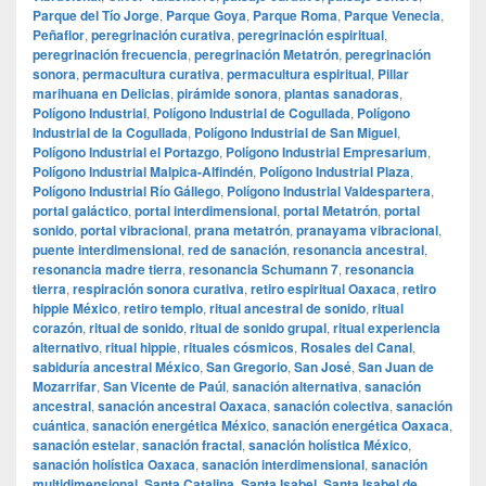
Parque del Tío Jorge
,
Parque Goya
,
Parque Roma
,
Parque Venecia
,
Peñaflor
,
peregrinación curativa
,
peregrinación espiritual
,
peregrinación frecuencia
,
peregrinación Metatrón
,
peregrinación
sonora
,
permacultura curativa
,
permacultura espiritual
,
Pillar
marihuana en Delicias
,
pirámide sonora
,
plantas sanadoras
,
Polígono Industrial
,
Polígono Industrial de Cogullada
,
Polígono
Industrial de la Cogullada
,
Polígono Industrial de San Miguel
,
Polígono Industrial el Portazgo
,
Polígono Industrial Empresarium
,
Polígono Industrial Malpica-Alfindén
,
Polígono Industrial Plaza
,
Polígono Industrial Río Gállego
,
Polígono Industrial Valdespartera
,
portal galáctico
,
portal interdimensional
,
portal Metatrón
,
portal
sonido
,
portal vibracional
,
prana metatrón
,
pranayama vibracional
,
puente interdimensional
,
red de sanación
,
resonancia ancestral
,
resonancia madre tierra
,
resonancia Schumann 7
,
resonancia
tierra
,
respiración sonora curativa
,
retiro espiritual Oaxaca
,
retiro
hippie México
,
retiro templo
,
ritual ancestral de sonido
,
ritual
corazón
,
ritual de sonido
,
ritual de sonido grupal
,
ritual experiencia
alternativo
,
ritual hippie
,
rituales cósmicos
,
Rosales del Canal
,
sabiduría ancestral México
,
San Gregorio
,
San José
,
San Juan de
Mozarrifar
,
San Vicente de Paúl
,
sanación alternativa
,
sanación
ancestral
,
sanación ancestral Oaxaca
,
sanación colectiva
,
sanación
cuántica
,
sanación energética México
,
sanación energética Oaxaca
,
sanación estelar
,
sanación fractal
,
sanación holística México
,
sanación holística Oaxaca
,
sanación interdimensional
,
sanación
multidimensional
,
Santa Catalina
,
Santa Isabel
,
Santa Isabel de