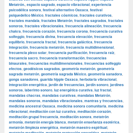
Metatrón.
,
espacio sagrado
,
espacio vibracional
,
experiencia
psicodélica sonora
,
festival alternativo Oaxaca
,
festival
psiquedelico México
,
fractales cósmicos
,
fractales curativos
,
fractales mandala
,
fractales Metatrón
,
fractales sagrados
,
fractales
sonoros
,
fractales vibracionales
,
frecuencia alineación
,
frecuencia
chakra
,
frecuencia corazón
,
frecuencia corona
,
frecuencia curativa
solfeggio
,
frecuencia divina
,
frecuencia elevación
,
frecuencia
equilibrio
,
frecuencia fractal
,
frecuencia galáctica
,
frecuencia
integración
,
frecuencia metatrón
,
frecuencia multidimensional
,
frecuencia plexo solar
,
frecuencia purificación
,
frecuencia raíz
,
frecuencia sacro
,
frecuencia transformación
,
frecuencias
binaurales
,
frecuencias multidimensionales
,
frecuencias solfeggio
efectos
,
geodésicos sagrados
,
geometría metatrón
,
geometría
sagrada metatrón
,
geometría sagrada México
,
geometría sanadora
,
gongs sanadores
,
guarida hippie Oaxaca
,
herbolaria vibracional
,
integración energética
,
jardín de frecuencias
,
jardín sonoro
,
jardines
sonoros
,
laberinto sonoro
,
luz energética curativa
,
luz fractal
,
mandalas chacras
,
mandalas curativas
,
mandalas Metatrón
,
mandalas sonoros
,
mandalas vibracionales
,
mantras y frecuencias
,
medicina ancestral Oaxaca
,
medicina sonora comunitaria
,
medicina
vibracional
,
meditación con luz curativa
,
meditación corazón
,
meditación grupal frecuencia
,
meditación sonora
,
metatrón
armonía
,
metatrón energía blanca
,
metatrón enseñanza esotérica
,
metatrón limpieza energética
,
metatrón maestro espiritual
,
metatrón meditación
,
metatrón protección energética
,
metatrón