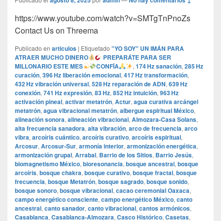
agosto 8, 2025
admin
No hay comentarios ↓
https://www.youtube.com/watch?v=SMTgTnPnoZs
Contact Us on Threema
Publicado en
articulos
|
Etiquetado
"YO SOY" UN IMÁN PARA
ATRAER MUCHO DINERO
PREPARÁTE PARA SER
MILLONARIO ESTE MES
CONFÍA
,
174 Hz sanación
,
285 Hz
curación
,
396 Hz liberación emocional
,
417 Hz transformación
,
432 Hz vibración universal
,
528 Hz reparación de ADN
,
639 Hz
conexión
,
741 Hz expresión
,
83 Hz
,
852 Hz intuición
,
963 Hz
activación pineal
,
activar metatrón
,
Actur
,
agua curativa arcángel
metatrón
,
agua vibracional metatrón
,
albergue espiritual México
,
alineación sonora
,
alineación vibracional
,
Almozara-Casa Solans
,
alta frecuencia sanadora
,
alta vibración
,
arco de frecuencia
,
arco
vibra
,
arcoíris cuántico
,
arcoíris curativo
,
arcoíris espiritual
,
Arcosur
,
Arcosur-Sur
,
armonía interior
,
armonización energética
,
armonización grupal
,
Arrabal
,
Barrio de los Sitios
,
Barrio Jesús
,
biomagnetismo México
,
bioresonancia
,
bosque ancestral
,
bosque
arcoíris
,
bosque chakra
,
bosque curativo
,
bosque fractal
,
bosque
frecuencia
,
bosque Metatrón
,
bosque sagrado
,
bosque sonido
,
bosque sonoro
,
bosque vibracional
,
cacao ceremonial Oaxaca
,
campo energético consciente
,
campo energético México
,
canto
ancestral
,
canto sanador
,
canto vibracional
,
cantos armónicos
,
Casablanca
,
Casablanca-Almozara
,
Casco Histórico
,
Casetas
,