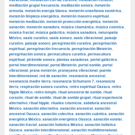
meditación grupal frecuencia
,
meditación sonora
,
metatrón
armonía
,
metatrón energía blanca
,
metatrón enseñanza esotérica
,
metatrón limpieza energética
,
metatrón maestro espiritual
,
metatrón meditación
,
metatrón protección energética
,
metatrón
sanación
,
metatrón sanadora
,
música chamánica
,
música cosmica
,
música fractal
,
música galáctica
,
música sanadora
,
naturopatía
México
,
oasis curativo
,
oasis sonoro
,
oasis vibracional
,
paisaje
curativo
,
paisaje sonoro
,
peregrinación curativa
,
peregrinación
espiritual
,
peregrinación frecuencia
,
peregrinación Metatrón
,
peregrinación sonora
,
permacultura curativa
,
permacultura
espiritual
,
pirámide sonora
,
plantas sanadoras
,
portal galáctico
,
portal interdimensional
,
portal Metatrón
,
portal sonido
,
portal
vibracional
,
prana metatrón
,
pranayama vibracional
,
puente
interdimensional
,
red de sanación
,
resonancia ancestral
,
resonancia madre tierra
,
resonancia Schumann 7
,
resonancia
tierra
,
respiración sonora curativa
,
retiro espiritual Oaxaca
,
retiro
hippie México
,
retiro templo
,
ritual ancestral de sonido
,
ritual
corazón
,
ritual de sonido
,
ritual de sonido grupal
,
ritual experiencia
alternativo
,
ritual hippie
,
rituales cósmicos
,
sabiduría ancestral
México
,
sanación alternativa
,
sanación ancestral
,
sanación
ancestral Oaxaca
,
sanación colectiva
,
sanación cuántica
,
sanación
energética México
,
sanación energética Oaxaca
,
sanación estelar
,
sanación fractal
,
sanación holística México
,
sanación holística
Oaxaca
,
sanación interdimensional
,
sanación multidimensional
,