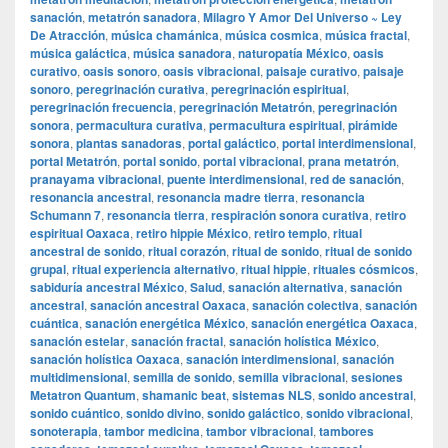
sanación
,
metatrón sanadora
,
Milagro Y Amor Del Universo ~ Ley
De Atracción
,
música chamánica
,
música cosmica
,
música fractal
,
música galáctica
,
música sanadora
,
naturopatía México
,
oasis
curativo
,
oasis sonoro
,
oasis vibracional
,
paisaje curativo
,
paisaje
sonoro
,
peregrinación curativa
,
peregrinación espiritual
,
peregrinación frecuencia
,
peregrinación Metatrón
,
peregrinación
sonora
,
permacultura curativa
,
permacultura espiritual
,
pirámide
sonora
,
plantas sanadoras
,
portal galáctico
,
portal interdimensional
,
portal Metatrón
,
portal sonido
,
portal vibracional
,
prana metatrón
,
pranayama vibracional
,
puente interdimensional
,
red de sanación
,
resonancia ancestral
,
resonancia madre tierra
,
resonancia
Schumann 7
,
resonancia tierra
,
respiración sonora curativa
,
retiro
espiritual Oaxaca
,
retiro hippie México
,
retiro templo
,
ritual
ancestral de sonido
,
ritual corazón
,
ritual de sonido
,
ritual de sonido
grupal
,
ritual experiencia alternativo
,
ritual hippie
,
rituales cósmicos
,
sabiduría ancestral México
,
Salud
,
sanación alternativa
,
sanación
ancestral
,
sanación ancestral Oaxaca
,
sanación colectiva
,
sanación
cuántica
,
sanación energética México
,
sanación energética Oaxaca
,
sanación estelar
,
sanación fractal
,
sanación holística México
,
sanación holística Oaxaca
,
sanación interdimensional
,
sanación
multidimensional
,
semilla de sonido
,
semilla vibracional
,
sesiones
Metatron Quantum
,
shamanic beat
,
sistemas NLS
,
sonido ancestral
,
sonido cuántico
,
sonido divino
,
sonido galáctico
,
sonido vibracional
,
sonoterapia
,
tambor medicina
,
tambor vibracional
,
tambores