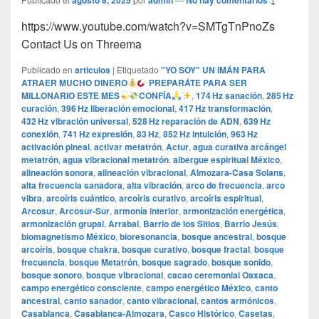
agosto 8, 2025
admin
No hay comentarios ↓
https://www.youtube.com/watch?v=SMTgTnPnoZs
Contact Us on Threema
Publicado en
articulos
|
Etiquetado
"YO SOY" UN IMÁN PARA
ATRAER MUCHO DINERO
PREPARÁTE PARA SER
MILLONARIO ESTE MES
CONFÍA
,
174 Hz sanación
,
285 Hz
curación
,
396 Hz liberación emocional
,
417 Hz transformación
,
432 Hz vibración universal
,
528 Hz reparación de ADN
,
639 Hz
conexión
,
741 Hz expresión
,
83 Hz
,
852 Hz intuición
,
963 Hz
activación pineal
,
activar metatrón
,
Actur
,
agua curativa arcángel
metatrón
,
agua vibracional metatrón
,
albergue espiritual México
,
alineación sonora
,
alineación vibracional
,
Almozara-Casa Solans
,
alta frecuencia sanadora
,
alta vibración
,
arco de frecuencia
,
arco
vibra
,
arcoíris cuántico
,
arcoíris curativo
,
arcoíris espiritual
,
Arcosur
,
Arcosur-Sur
,
armonía interior
,
armonización energética
,
armonización grupal
,
Arrabal
,
Barrio de los Sitios
,
Barrio Jesús
,
biomagnetismo México
,
bioresonancia
,
bosque ancestral
,
bosque
arcoíris
,
bosque chakra
,
bosque curativo
,
bosque fractal
,
bosque
frecuencia
,
bosque Metatrón
,
bosque sagrado
,
bosque sonido
,
bosque sonoro
,
bosque vibracional
,
cacao ceremonial Oaxaca
,
campo energético consciente
,
campo energético México
,
canto
ancestral
,
canto sanador
,
canto vibracional
,
cantos armónicos
,
Casablanca
,
Casablanca-Almozara
,
Casco Histórico
,
Casetas
,