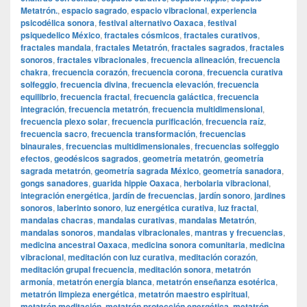
Metatrón.
,
espacio sagrado
,
espacio vibracional
,
experiencia
psicodélica sonora
,
festival alternativo Oaxaca
,
festival
psiquedelico México
,
fractales cósmicos
,
fractales curativos
,
fractales mandala
,
fractales Metatrón
,
fractales sagrados
,
fractales
sonoros
,
fractales vibracionales
,
frecuencia alineación
,
frecuencia
chakra
,
frecuencia corazón
,
frecuencia corona
,
frecuencia curativa
solfeggio
,
frecuencia divina
,
frecuencia elevación
,
frecuencia
equilibrio
,
frecuencia fractal
,
frecuencia galáctica
,
frecuencia
integración
,
frecuencia metatrón
,
frecuencia multidimensional
,
frecuencia plexo solar
,
frecuencia purificación
,
frecuencia raíz
,
frecuencia sacro
,
frecuencia transformación
,
frecuencias
binaurales
,
frecuencias multidimensionales
,
frecuencias solfeggio
efectos
,
geodésicos sagrados
,
geometría metatrón
,
geometría
sagrada metatrón
,
geometría sagrada México
,
geometría sanadora
,
gongs sanadores
,
guarida hippie Oaxaca
,
herbolaria vibracional
,
integración energética
,
jardín de frecuencias
,
jardín sonoro
,
jardines
sonoros
,
laberinto sonoro
,
luz energética curativa
,
luz fractal
,
mandalas chacras
,
mandalas curativas
,
mandalas Metatrón
,
mandalas sonoros
,
mandalas vibracionales
,
mantras y frecuencias
,
medicina ancestral Oaxaca
,
medicina sonora comunitaria
,
medicina
vibracional
,
meditación con luz curativa
,
meditación corazón
,
meditación grupal frecuencia
,
meditación sonora
,
metatrón
armonía
,
metatrón energía blanca
,
metatrón enseñanza esotérica
,
metatrón limpieza energética
,
metatrón maestro espiritual
,
metatrón meditación
,
metatrón protección energética
,
metatrón