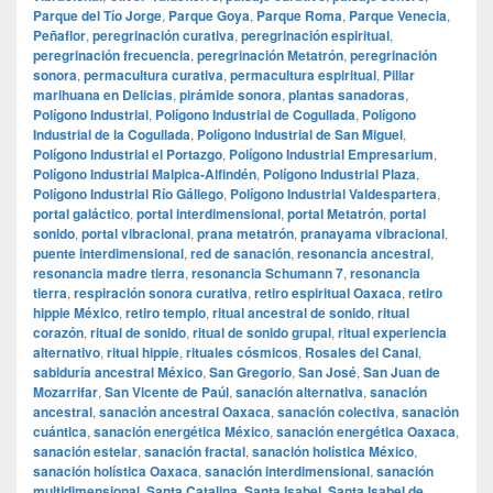
Parque del Tío Jorge
,
Parque Goya
,
Parque Roma
,
Parque Venecia
,
Peñaflor
,
peregrinación curativa
,
peregrinación espiritual
,
peregrinación frecuencia
,
peregrinación Metatrón
,
peregrinación
sonora
,
permacultura curativa
,
permacultura espiritual
,
Pillar
marihuana en Delicias
,
pirámide sonora
,
plantas sanadoras
,
Polígono Industrial
,
Polígono Industrial de Cogullada
,
Polígono
Industrial de la Cogullada
,
Polígono Industrial de San Miguel
,
Polígono Industrial el Portazgo
,
Polígono Industrial Empresarium
,
Polígono Industrial Malpica-Alfindén
,
Polígono Industrial Plaza
,
Polígono Industrial Río Gállego
,
Polígono Industrial Valdespartera
,
portal galáctico
,
portal interdimensional
,
portal Metatrón
,
portal
sonido
,
portal vibracional
,
prana metatrón
,
pranayama vibracional
,
puente interdimensional
,
red de sanación
,
resonancia ancestral
,
resonancia madre tierra
,
resonancia Schumann 7
,
resonancia
tierra
,
respiración sonora curativa
,
retiro espiritual Oaxaca
,
retiro
hippie México
,
retiro templo
,
ritual ancestral de sonido
,
ritual
corazón
,
ritual de sonido
,
ritual de sonido grupal
,
ritual experiencia
alternativo
,
ritual hippie
,
rituales cósmicos
,
Rosales del Canal
,
sabiduría ancestral México
,
San Gregorio
,
San José
,
San Juan de
Mozarrifar
,
San Vicente de Paúl
,
sanación alternativa
,
sanación
ancestral
,
sanación ancestral Oaxaca
,
sanación colectiva
,
sanación
cuántica
,
sanación energética México
,
sanación energética Oaxaca
,
sanación estelar
,
sanación fractal
,
sanación holística México
,
sanación holística Oaxaca
,
sanación interdimensional
,
sanación
multidimensional
,
Santa Catalina
,
Santa Isabel
,
Santa Isabel de