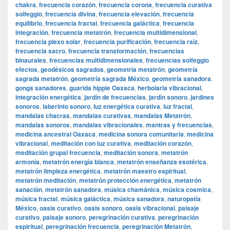
chakra
,
frecuencia corazón
,
frecuencia corona
,
frecuencia curativa
solfeggio
,
frecuencia divina
,
frecuencia elevación
,
frecuencia
equilibrio
,
frecuencia fractal
,
frecuencia galáctica
,
frecuencia
integración
,
frecuencia metatrón
,
frecuencia multidimensional
,
frecuencia plexo solar
,
frecuencia purificación
,
frecuencia raíz
,
frecuencia sacro
,
frecuencia transformación
,
frecuencias
binaurales
,
frecuencias multidimensionales
,
frecuencias solfeggio
efectos
,
geodésicos sagrados
,
geometría metatrón
,
geometría
sagrada metatrón
,
geometría sagrada México
,
geometría sanadora
,
gongs sanadores
,
guarida hippie Oaxaca
,
herbolaria vibracional
,
integración energética
,
jardín de frecuencias
,
jardín sonoro
,
jardines
sonoros
,
laberinto sonoro
,
luz energética curativa
,
luz fractal
,
mandalas chacras
,
mandalas curativas
,
mandalas Metatrón
,
mandalas sonoros
,
mandalas vibracionales
,
mantras y frecuencias
,
medicina ancestral Oaxaca
,
medicina sonora comunitaria
,
medicina
vibracional
,
meditación con luz curativa
,
meditación corazón
,
meditación grupal frecuencia
,
meditación sonora
,
metatrón
armonía
,
metatrón energía blanca
,
metatrón enseñanza esotérica
,
metatrón limpieza energética
,
metatrón maestro espiritual
,
metatrón meditación
,
metatrón protección energética
,
metatrón
sanación
,
metatrón sanadora
,
música chamánica
,
música cosmica
,
música fractal
,
música galáctica
,
música sanadora
,
naturopatía
México
,
oasis curativo
,
oasis sonoro
,
oasis vibracional
,
paisaje
curativo
,
paisaje sonoro
,
peregrinación curativa
,
peregrinación
espiritual
,
peregrinación frecuencia
,
peregrinación Metatrón
,