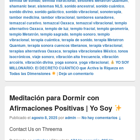
semilla de sonido
,
semilla vibracional
,
sesiones Metatron Quantum
,
shamanic beat
,
sistemas NLS
,
sonido ancestral
,
sonido cuántico
,
sonido divino
,
sonido galáctico
,
sonido vibracional
,
sonoterapia
,
tambor medicina
,
tambor vibracional
,
tambores sanadores
,
temazcal curativo
,
temazcal Oaxaca
,
temazcal vibracional
,
templo
alternativo Oaxaca
,
templo de luz
,
templo fractal
,
templo geometría
,
templo Metatrón
,
templo sagrado
,
templo sonoro
,
templo
vibracional
,
terapia cuántica
,
terapia de sonido
,
terapia Metatron
Quantum
,
terapia sonora cuencos tibetanos
,
terapia vibracional
,
terapias alternativas Oaxaca
,
terapias vibracionales México
,
tonos
isocrónicos
,
viaje sonoro
,
vibración alta frecuencia
,
vibración
arcoíris
,
vibración divina
,
yoga sonora
,
yoga vibracional
,
YO SOY
MILLONARIO: El DECRETO CUÁNTICO que Activa la Riqueza en
Todas las Dimensiones
|
Deja un comentario
Meditación para Dormir con
Afirmaciones Positivas | Yo Soy
Publicado el
agosto 8, 2025
por
admin
—
No hay comentarios ↓
Contact Us on Threema