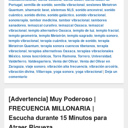
Portugal
,
semilla de sonido
,
semilla vibracional
,
sesiones Metatron
Quantum
,
shamanic beat
,
sistemas NLS
,
sonido ancestral
,
sonido
cuántico
,
sonido divino
,
sonido galáctico
,
sonido vibracional
,
sonoterapia
,
tambor medicina
,
tambor vibracional
,
tambores
sanadores
,
temazcal curativo
,
temazcal Oaxaca
,
temazcal
vibracional
,
templo alternativo Oaxaca
,
templo de luz
,
templo fractal
,
templo geometría
,
templo Metatrón
,
templo sagrado
,
templo sonoro
,
templo vibracional
,
terapia cuántica
,
terapia de sonido
,
terapia
Metatron Quantum
,
terapia sonora cuencos tibetanos
,
terapia
vibracional
,
terapias alternativas Oaxaca
,
terapias vibracionales
México
,
tonos isocrónicos
,
Torre Ramona
,
Torrero
,
Universidad
,
Valdefierro
,
Valdespartera
,
Venta del Olivar
,
Venta del Olivar en
Zaragoza
,
viaje sonoro
,
vibración alta frecuencia
,
vibración arcoíris
,
vibración divina
,
Villarrapa
,
yoga sonora
,
yoga vibracional
|
Deja un
comentario
[Advertencia] Muy Poderoso |
FRECUENCIA MILLONARIA |
Escucha durante 15 Minutos para
Atraer Riqueza