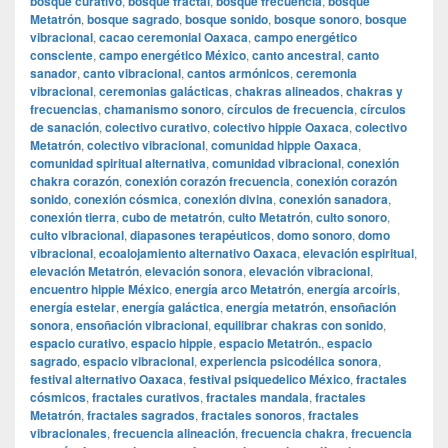
bosque curativo
,
bosque fractal
,
bosque frecuencia
,
bosque
Metatrón
,
bosque sagrado
,
bosque sonido
,
bosque sonoro
,
bosque
vibracional
,
cacao ceremonial Oaxaca
,
campo energético
consciente
,
campo energético México
,
canto ancestral
,
canto
sanador
,
canto vibracional
,
cantos armónicos
,
ceremonia
vibracional
,
ceremonias galácticas
,
chakras alineados
,
chakras y
frecuencias
,
chamanismo sonoro
,
círculos de frecuencia
,
círculos
de sanación
,
colectivo curativo
,
colectivo hippie Oaxaca
,
colectivo
Metatrón
,
colectivo vibracional
,
comunidad hippie Oaxaca
,
comunidad spiritual alternativa
,
comunidad vibracional
,
conexión
chakra corazón
,
conexión corazón frecuencia
,
conexión corazón
sonido
,
conexión cósmica
,
conexión divina
,
conexión sanadora
,
conexión tierra
,
cubo de metatrón
,
culto Metatrón
,
culto sonoro
,
culto vibracional
,
diapasones terapéuticos
,
domo sonoro
,
domo
vibracional
,
ecoalojamiento alternativo Oaxaca
,
elevación espiritual
,
elevación Metatrón
,
elevación sonora
,
elevación vibracional
,
encuentro hippie México
,
energía arco Metatrón
,
energía arcoíris
,
energía estelar
,
energía galáctica
,
energía metatrón
,
ensoñación
sonora
,
ensoñación vibracional
,
equilibrar chakras con sonido
,
espacio curativo
,
espacio hippie
,
espacio Metatrón.
,
espacio
sagrado
,
espacio vibracional
,
experiencia psicodélica sonora
,
festival alternativo Oaxaca
,
festival psiquedelico México
,
fractales
cósmicos
,
fractales curativos
,
fractales mandala
,
fractales
Metatrón
,
fractales sagrados
,
fractales sonoros
,
fractales
vibracionales
,
frecuencia alineación
,
frecuencia chakra
,
frecuencia