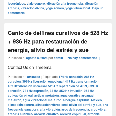
isocrónicos
,
viaje sonoro
,
vibración alta frecuencia
,
vibración
arcoíris
,
vibración divina
,
yoga sonora
,
yoga vibracional
|
Deja un
comentario
Canto de delfines curativos de 528 Hz
+ 936 Hz para restauración de
energía, alivio del estrés y sue
Publicado el
agosto 8, 2025
por
admin
—
No hay comentarios ↓
Contact Us on Threema
Publicado en
articulos
|
Etiquetado
174 Hz sanación
,
285 Hz
curación
,
396 Hz liberación emocional
,
417 Hz transformación
,
432 Hz vibración universal
,
528 Hz reparación de ADN
,
639 Hz
conexión
,
741 Hz expresión
,
83 Hz
,
852 Hz intuición
,
963 Hz
activación pineal
,
activar metatrón
,
agua curativa arcángel
metatrón
,
agua vibracional metatrón
,
albergue espiritual México
,
alineación sonora
,
alineación vibracional
,
alivio del estrés y sue
,
alta
frecuencia sanadora
,
alta vibración
,
arco de frecuencia
,
arco vibra
,
arcoíris cuántico
,
arcoíris curativo
,
arcoíris espiritual
,
armonía