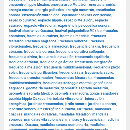
encuentro hippie México
,
energía arco Metatrón
,
energía arcoíris
,
energía estelar
,
energía galáctica
,
energía metatrón
,
ensoñación
sonora
,
ensoñación vibracional
,
equilibrar chakras con sonido
,
espacio curativo
,
espacio hippie
,
espacio Metatrón.
,
espacio
sagrado
,
espacio vibracional
,
experiencia psicodélica sonora
,
festival alternativo Oaxaca
,
festival psiquedelico México
,
fractales
cósmicos
,
fractales curativos
,
fractales mandala
,
fractales
Metatrón
,
fractales sagrados
,
fractales sonoros
,
fractales
vibracionales
,
frecuencia alineación
,
frecuencia chakra
,
frecuencia
corazón
,
frecuencia corona
,
frecuencia curativa solfeggio
,
frecuencia divina
,
frecuencia elevación
,
frecuencia equilibrio
,
frecuencia fractal
,
frecuencia galáctica
,
frecuencia integración
,
frecuencia metatrón
,
frecuencia multidimensional
,
frecuencia plexo
solar
,
frecuencia purificación
,
frecuencia raíz
,
frecuencia sacro
,
frecuencia transformación
,
frecuencias binaurales
,
frecuencias
multidimensionales
,
frecuencias solfeggio efectos
,
geodésicos
sagrados
,
geometría metatrón
,
geometría sagrada metatrón
,
geometría sagrada México
,
geometría sanadora
,
gongs sanadores
,
guarida hippie Oaxaca
,
herbolaria vibracional
,
integración
energética
,
jardín de frecuencias
,
jardín sonoro
,
jardines sonoros
,
laberinto sonoro
,
luz energética curativa
,
luz fractal
,
mandalas
chacras
,
mandalas curativas
,
mandalas Metatrón
,
mandalas
sonoros
,
mandalas vibracionales
,
mantras y frecuencias
,
medicina
ancestral Oaxaca
,
medicina sonora comunitaria
,
medicina
vibracional
,
meditación con luz curativa
,
meditación corazón
,