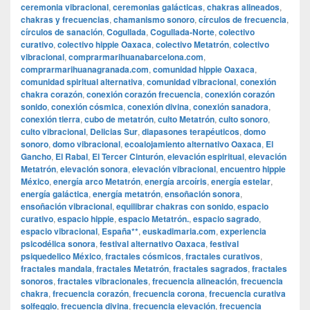
ceremonia vibracional
,
ceremonias galácticas
,
chakras alineados
,
chakras y frecuencias
,
chamanismo sonoro
,
círculos de frecuencia
,
círculos de sanación
,
Cogullada
,
Cogullada-Norte
,
colectivo
curativo
,
colectivo hippie Oaxaca
,
colectivo Metatrón
,
colectivo
vibracional
,
comprarmarihuanabarcelona.com
,
comprarmarihuanagranada.com
,
comunidad hippie Oaxaca
,
comunidad spiritual alternativa
,
comunidad vibracional
,
conexión
chakra corazón
,
conexión corazón frecuencia
,
conexión corazón
sonido
,
conexión cósmica
,
conexión divina
,
conexión sanadora
,
conexión tierra
,
cubo de metatrón
,
culto Metatrón
,
culto sonoro
,
culto vibracional
,
Delicias Sur
,
diapasones terapéuticos
,
domo
sonoro
,
domo vibracional
,
ecoalojamiento alternativo Oaxaca
,
El
Gancho
,
El Rabal
,
El Tercer Cinturón
,
elevación espiritual
,
elevación
Metatrón
,
elevación sonora
,
elevación vibracional
,
encuentro hippie
México
,
energía arco Metatrón
,
energía arcoíris
,
energía estelar
,
energía galáctica
,
energía metatrón
,
ensoñación sonora
,
ensoñación vibracional
,
equilibrar chakras con sonido
,
espacio
curativo
,
espacio hippie
,
espacio Metatrón.
,
espacio sagrado
,
espacio vibracional
,
España**
,
euskadimaria.com
,
experiencia
psicodélica sonora
,
festival alternativo Oaxaca
,
festival
psiquedelico México
,
fractales cósmicos
,
fractales curativos
,
fractales mandala
,
fractales Metatrón
,
fractales sagrados
,
fractales
sonoros
,
fractales vibracionales
,
frecuencia alineación
,
frecuencia
chakra
,
frecuencia corazón
,
frecuencia corona
,
frecuencia curativa
solfeggio
,
frecuencia divina
,
frecuencia elevación
,
frecuencia