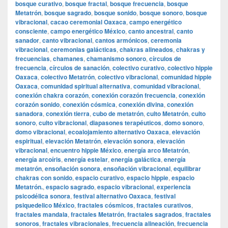
bosque curativo
,
bosque fractal
,
bosque frecuencia
,
bosque
Metatrón
,
bosque sagrado
,
bosque sonido
,
bosque sonoro
,
bosque
vibracional
,
cacao ceremonial Oaxaca
,
campo energético
consciente
,
campo energético México
,
canto ancestral
,
canto
sanador
,
canto vibracional
,
cantos armónicos
,
ceremonia
vibracional
,
ceremonias galácticas
,
chakras alineados
,
chakras y
frecuencias
,
chamanes
,
chamanismo sonoro
,
círculos de
frecuencia
,
círculos de sanación
,
colectivo curativo
,
colectivo hippie
Oaxaca
,
colectivo Metatrón
,
colectivo vibracional
,
comunidad hippie
Oaxaca
,
comunidad spiritual alternativa
,
comunidad vibracional
,
conexión chakra corazón
,
conexión corazón frecuencia
,
conexión
corazón sonido
,
conexión cósmica
,
conexión divina
,
conexión
sanadora
,
conexión tierra
,
cubo de metatrón
,
culto Metatrón
,
culto
sonoro
,
culto vibracional
,
diapasones terapéuticos
,
domo sonoro
,
domo vibracional
,
ecoalojamiento alternativo Oaxaca
,
elevación
espiritual
,
elevación Metatrón
,
elevación sonora
,
elevación
vibracional
,
encuentro hippie México
,
energía arco Metatrón
,
energía arcoíris
,
energía estelar
,
energía galáctica
,
energía
metatrón
,
ensoñación sonora
,
ensoñación vibracional
,
equilibrar
chakras con sonido
,
espacio curativo
,
espacio hippie
,
espacio
Metatrón.
,
espacio sagrado
,
espacio vibracional
,
experiencia
psicodélica sonora
,
festival alternativo Oaxaca
,
festival
psiquedelico México
,
fractales cósmicos
,
fractales curativos
,
fractales mandala
,
fractales Metatrón
,
fractales sagrados
,
fractales
sonoros
,
fractales vibracionales
,
frecuencia alineación
,
frecuencia