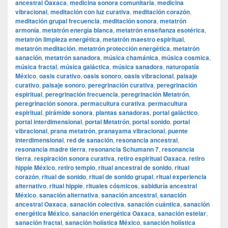
ancestral Oaxaca
,
medicina sonora comunitaria
,
medicina
vibracional
,
meditación con luz curativa
,
meditación corazón
,
meditación grupal frecuencia
,
meditación sonora
,
metatrón
armonía
,
metatrón energía blanca
,
metatrón enseñanza esotérica
,
metatrón limpieza energética
,
metatrón maestro espiritual
,
metatrón meditación
,
metatrón protección energética
,
metatrón
sanación
,
metatrón sanadora
,
música chamánica
,
música cosmica
,
música fractal
,
música galáctica
,
música sanadora
,
naturopatía
México
,
oasis curativo
,
oasis sonoro
,
oasis vibracional
,
paisaje
curativo
,
paisaje sonoro
,
peregrinación curativa
,
peregrinación
espiritual
,
peregrinación frecuencia
,
peregrinación Metatrón
,
peregrinación sonora
,
permacultura curativa
,
permacultura
espiritual
,
pirámide sonora
,
plantas sanadoras
,
portal galáctico
,
portal interdimensional
,
portal Metatrón
,
portal sonido
,
portal
vibracional
,
prana metatrón
,
pranayama vibracional
,
puente
interdimensional
,
red de sanación
,
resonancia ancestral
,
resonancia madre tierra
,
resonancia Schumann 7
,
resonancia
tierra
,
respiración sonora curativa
,
retiro espiritual Oaxaca
,
retiro
hippie México
,
retiro templo
,
ritual ancestral de sonido
,
ritual
corazón
,
ritual de sonido
,
ritual de sonido grupal
,
ritual experiencia
alternativo
,
ritual hippie
,
rituales cósmicos
,
sabiduría ancestral
México
,
sanación alternativa
,
sanación ancestral
,
sanación
ancestral Oaxaca
,
sanación colectiva
,
sanación cuántica
,
sanación
energética México
,
sanación energética Oaxaca
,
sanación estelar
,
sanación fractal
,
sanación holística México
,
sanación holística