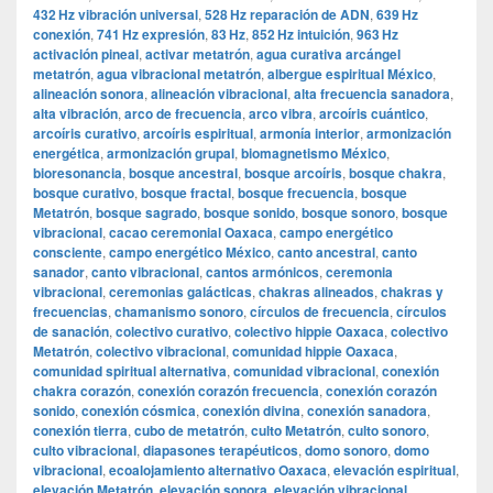
432 Hz vibración universal
,
528 Hz reparación de ADN
,
639 Hz
conexión
,
741 Hz expresión
,
83 Hz
,
852 Hz intuición
,
963 Hz
activación pineal
,
activar metatrón
,
agua curativa arcángel
metatrón
,
agua vibracional metatrón
,
albergue espiritual México
,
alineación sonora
,
alineación vibracional
,
alta frecuencia sanadora
,
alta vibración
,
arco de frecuencia
,
arco vibra
,
arcoíris cuántico
,
arcoíris curativo
,
arcoíris espiritual
,
armonía interior
,
armonización
energética
,
armonización grupal
,
biomagnetismo México
,
bioresonancia
,
bosque ancestral
,
bosque arcoíris
,
bosque chakra
,
bosque curativo
,
bosque fractal
,
bosque frecuencia
,
bosque
Metatrón
,
bosque sagrado
,
bosque sonido
,
bosque sonoro
,
bosque
vibracional
,
cacao ceremonial Oaxaca
,
campo energético
consciente
,
campo energético México
,
canto ancestral
,
canto
sanador
,
canto vibracional
,
cantos armónicos
,
ceremonia
vibracional
,
ceremonias galácticas
,
chakras alineados
,
chakras y
frecuencias
,
chamanismo sonoro
,
círculos de frecuencia
,
círculos
de sanación
,
colectivo curativo
,
colectivo hippie Oaxaca
,
colectivo
Metatrón
,
colectivo vibracional
,
comunidad hippie Oaxaca
,
comunidad spiritual alternativa
,
comunidad vibracional
,
conexión
chakra corazón
,
conexión corazón frecuencia
,
conexión corazón
sonido
,
conexión cósmica
,
conexión divina
,
conexión sanadora
,
conexión tierra
,
cubo de metatrón
,
culto Metatrón
,
culto sonoro
,
culto vibracional
,
diapasones terapéuticos
,
domo sonoro
,
domo
vibracional
,
ecoalojamiento alternativo Oaxaca
,
elevación espiritual
,
elevación Metatrón
,
elevación sonora
,
elevación vibracional
,