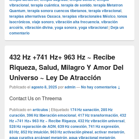
vibracional
,
terapia cuántica
,
terapia de sonido
,
terapia Metatron
Quantum
,
terapia sonora cuencos tibetanos
,
terapia vibracional
,
terapias alternativas Oaxaca
,
terapias vibracionales México
,
tonos
isocrónicos
,
viaje sonoro
,
vibración alta frecuencia
,
vibración
arcoíris
,
vibración divina
,
yoga sonora
,
yoga vibracional
|
Deja un
comentario
432 Hz +741 Hz+ 963 Hz ~ Recibe
Riqueza, Salud, Milagro Y Amor Del
Universo ~ Ley De Atracción
Publicado el
agosto 8, 2025
por
admin
—
No hay comentarios ↓
Contact Us on Threema
Publicado en
articulos
|
Etiquetado
174 Hz sanación
,
285 Hz
curación
,
396 Hz liberación emocional
,
417 Hz transformación
,
432
Hz +741 Hz+ 963 Hz ~ Recibe Riqueza
,
432 Hz vibración universal
,
528 Hz reparación de ADN
,
639 Hz conexión
,
741 Hz expresión
,
83 Hz
,
852 Hz intuición
,
963 Hz activación pineal
,
activar metatrón
,
agua curativa arcángel metatrón
,
agua vibracional metatrón
,