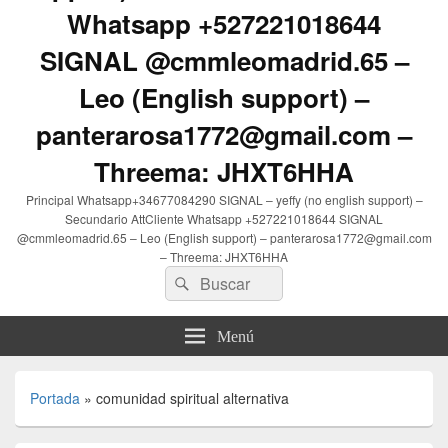
Whatsapp +527221018644
SIGNAL @cmmleomadrid.65 –
Leo (English support) –
panterarosa1772@gmail.com –
Threema: JHXT6HHA
Principal Whatsapp+34677084290 SIGNAL – yeffy (no english support) –
Secundario AttCliente Whatsapp +527221018644 SIGNAL
@cmmleomadrid.65 – Leo (English support) – panterarosa1772@gmail.com
– Threema: JHXT6HHA
Buscar
Buscar
por:
Menú
Portada
»
comunidad spiritual alternativa