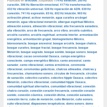
Publicado en
articulos
|
Etiquetado
174 Hz sanación
,
285 Hz
curación
,
396 Hz liberación emocional
,
417 Hz transformación
,
432 Hz vibración universal
,
528 Hz reparación de ADN
,
639 Hz
conexión
,
741 Hz expresión
,
83 Hz
,
852 Hz intuición
,
963 Hz
activación pineal
,
activar metatrón
,
agua curativa arcángel
metatrón
,
agua vibracional metatrón
,
albergue espiritual México
,
alineación sonora
,
alineación vibracional
,
alta frecuencia sanadora
,
alta vibración
,
arco de frecuencia
,
arco vibra
,
arcoíris cuántico
,
arcoíris curativo
,
arcoíris espiritual
,
armonía interior
,
armonización
energética
,
armonización grupal
,
biomagnetismo México
,
bioresonancia
,
bosque ancestral
,
bosque arcoíris
,
bosque chakra
,
bosque curativo
,
bosque fractal
,
bosque frecuencia
,
bosque
Metatrón
,
bosque sagrado
,
bosque sonido
,
bosque sonoro
,
bosque
vibracional
,
cacao ceremonial Oaxaca
,
campo energético
consciente
,
campo energético México
,
canto ancestral
,
canto
sanador
,
canto vibracional
,
cantos armónicos
,
ceremonia
vibracional
,
ceremonias galácticas
,
chakras alineados
,
chakras y
frecuencias
,
chamanismo sonoro
,
círculos de frecuencia
,
círculos
de sanación
,
colectivo curativo
,
colectivo hippie Oaxaca
,
colectivo
Metatrón
,
colectivo vibracional
,
comunidad hippie Oaxaca
,
comunidad spiritual alternativa
,
comunidad vibracional
,
conexión
chakra corazón
,
conexión corazón frecuencia
,
conexión corazón
sonido
,
conexión cósmica
,
conexión divina
,
conexión sanadora
,
conexión tierra
,
cubo de metatrón
,
culto Metatrón
,
culto sonoro
,
culto vibracional
,
diapasones terapéuticos
,
domo sonoro
,
domo