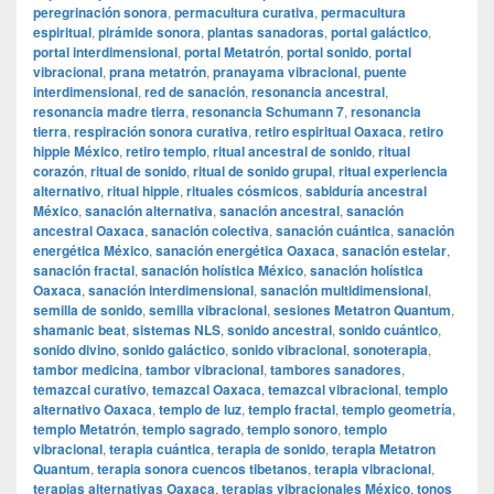
peregrinación sonora
,
permacultura curativa
,
permacultura
espiritual
,
pirámide sonora
,
plantas sanadoras
,
portal galáctico
,
portal interdimensional
,
portal Metatrón
,
portal sonido
,
portal
vibracional
,
prana metatrón
,
pranayama vibracional
,
puente
interdimensional
,
red de sanación
,
resonancia ancestral
,
resonancia madre tierra
,
resonancia Schumann 7
,
resonancia
tierra
,
respiración sonora curativa
,
retiro espiritual Oaxaca
,
retiro
hippie México
,
retiro templo
,
ritual ancestral de sonido
,
ritual
corazón
,
ritual de sonido
,
ritual de sonido grupal
,
ritual experiencia
alternativo
,
ritual hippie
,
rituales cósmicos
,
sabiduría ancestral
México
,
sanación alternativa
,
sanación ancestral
,
sanación
ancestral Oaxaca
,
sanación colectiva
,
sanación cuántica
,
sanación
energética México
,
sanación energética Oaxaca
,
sanación estelar
,
sanación fractal
,
sanación holística México
,
sanación holística
Oaxaca
,
sanación interdimensional
,
sanación multidimensional
,
semilla de sonido
,
semilla vibracional
,
sesiones Metatron Quantum
,
shamanic beat
,
sistemas NLS
,
sonido ancestral
,
sonido cuántico
,
sonido divino
,
sonido galáctico
,
sonido vibracional
,
sonoterapia
,
tambor medicina
,
tambor vibracional
,
tambores sanadores
,
temazcal curativo
,
temazcal Oaxaca
,
temazcal vibracional
,
templo
alternativo Oaxaca
,
templo de luz
,
templo fractal
,
templo geometría
,
templo Metatrón
,
templo sagrado
,
templo sonoro
,
templo
vibracional
,
terapia cuántica
,
terapia de sonido
,
terapia Metatron
Quantum
,
terapia sonora cuencos tibetanos
,
terapia vibracional
,
terapias alternativas Oaxaca
,
terapias vibracionales México
,
tonos