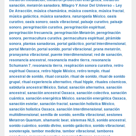
sanación
,
metatrón sanadora
,
Milagro Y Amor Del Universo ~ Ley
De Atracción
,
música chamánica
,
música cosmica
,
música fractal
,
música galáctica
,
música sanadora
,
naturopatía México
,
oasis
curativo
,
oasis sonoro
,
oasis vibracional
,
paisaje curativo
,
paisaje
sonoro
,
peregrinación curativa
,
peregrinación espiritual
,
peregrinación frecuencia
,
peregrinación Metatrón
,
peregrinación
sonora
,
permacultura curativa
,
permacultura espiritual
,
pirámide
sonora
,
plantas sanadoras
,
portal galáctico
,
portal interdimensional
,
portal Metatrón
,
portal sonido
,
portal vibracional
,
prana metatrón
,
pranayama vibracional
,
puente interdimensional
,
red de sanación
,
resonancia ancestral
,
resonancia madre tierra
,
resonancia
Schumann 7
,
resonancia tierra
,
respiración sonora curativa
,
retiro
espiritual Oaxaca
,
retiro hippie México
,
retiro templo
,
ritual
ancestral de sonido
,
ritual corazón
,
ritual de sonido
,
ritual de sonido
grupal
,
ritual experiencia alternativo
,
ritual hippie
,
rituales cósmicos
,
sabiduría ancestral México
,
Salud
,
sanación alternativa
,
sanación
ancestral
,
sanación ancestral Oaxaca
,
sanación colectiva
,
sanación
cuántica
,
sanación energética México
,
sanación energética Oaxaca
,
sanación estelar
,
sanación fractal
,
sanación holística México
,
sanación holística Oaxaca
,
sanación interdimensional
,
sanación
multidimensional
,
semilla de sonido
,
semilla vibracional
,
sesiones
Metatron Quantum
,
shamanic beat
,
sistemas NLS
,
sonido ancestral
,
sonido cuántico
,
sonido divino
,
sonido galáctico
,
sonido vibracional
,
sonoterapia
,
tambor medicina
,
tambor vibracional
,
tambores