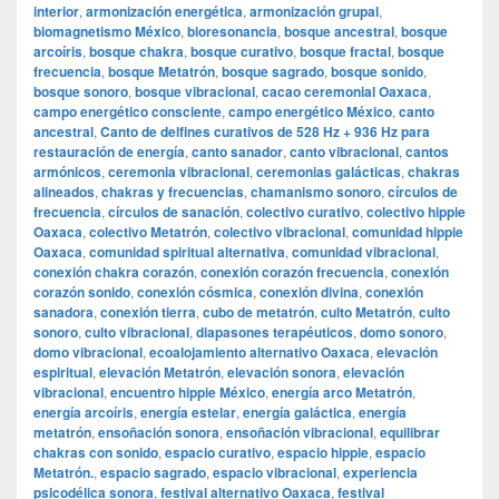
interior
,
armonización energética
,
armonización grupal
,
biomagnetismo México
,
bioresonancia
,
bosque ancestral
,
bosque
arcoíris
,
bosque chakra
,
bosque curativo
,
bosque fractal
,
bosque
frecuencia
,
bosque Metatrón
,
bosque sagrado
,
bosque sonido
,
bosque sonoro
,
bosque vibracional
,
cacao ceremonial Oaxaca
,
campo energético consciente
,
campo energético México
,
canto
ancestral
,
Canto de delfines curativos de 528 Hz + 936 Hz para
restauración de energía
,
canto sanador
,
canto vibracional
,
cantos
armónicos
,
ceremonia vibracional
,
ceremonias galácticas
,
chakras
alineados
,
chakras y frecuencias
,
chamanismo sonoro
,
círculos de
frecuencia
,
círculos de sanación
,
colectivo curativo
,
colectivo hippie
Oaxaca
,
colectivo Metatrón
,
colectivo vibracional
,
comunidad hippie
Oaxaca
,
comunidad spiritual alternativa
,
comunidad vibracional
,
conexión chakra corazón
,
conexión corazón frecuencia
,
conexión
corazón sonido
,
conexión cósmica
,
conexión divina
,
conexión
sanadora
,
conexión tierra
,
cubo de metatrón
,
culto Metatrón
,
culto
sonoro
,
culto vibracional
,
diapasones terapéuticos
,
domo sonoro
,
domo vibracional
,
ecoalojamiento alternativo Oaxaca
,
elevación
espiritual
,
elevación Metatrón
,
elevación sonora
,
elevación
vibracional
,
encuentro hippie México
,
energía arco Metatrón
,
energía arcoíris
,
energía estelar
,
energía galáctica
,
energía
metatrón
,
ensoñación sonora
,
ensoñación vibracional
,
equilibrar
chakras con sonido
,
espacio curativo
,
espacio hippie
,
espacio
Metatrón.
,
espacio sagrado
,
espacio vibracional
,
experiencia
psicodélica sonora
,
festival alternativo Oaxaca
,
festival