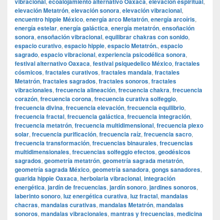
vibracional
,
ecoalojamiento alternativo Oaxaca
,
elevación espiritual
,
elevación Metatrón
,
elevación sonora
,
elevación vibracional
,
encuentro hippie México
,
energía arco Metatrón
,
energía arcoíris
,
energía estelar
,
energía galáctica
,
energía metatrón
,
ensoñación
sonora
,
ensoñación vibracional
,
equilibrar chakras con sonido
,
espacio curativo
,
espacio hippie
,
espacio Metatrón.
,
espacio
sagrado
,
espacio vibracional
,
experiencia psicodélica sonora
,
festival alternativo Oaxaca
,
festival psiquedelico México
,
fractales
cósmicos
,
fractales curativos
,
fractales mandala
,
fractales
Metatrón
,
fractales sagrados
,
fractales sonoros
,
fractales
vibracionales
,
frecuencia alineación
,
frecuencia chakra
,
frecuencia
corazón
,
frecuencia corona
,
frecuencia curativa solfeggio
,
frecuencia divina
,
frecuencia elevación
,
frecuencia equilibrio
,
frecuencia fractal
,
frecuencia galáctica
,
frecuencia integración
,
frecuencia metatrón
,
frecuencia multidimensional
,
frecuencia plexo
solar
,
frecuencia purificación
,
frecuencia raíz
,
frecuencia sacro
,
frecuencia transformación
,
frecuencias binaurales
,
frecuencias
multidimensionales
,
frecuencias solfeggio efectos
,
geodésicos
sagrados
,
geometría metatrón
,
geometría sagrada metatrón
,
geometría sagrada México
,
geometría sanadora
,
gongs sanadores
,
guarida hippie Oaxaca
,
herbolaria vibracional
,
integración
energética
,
jardín de frecuencias
,
jardín sonoro
,
jardines sonoros
,
laberinto sonoro
,
luz energética curativa
,
luz fractal
,
mandalas
chacras
,
mandalas curativas
,
mandalas Metatrón
,
mandalas
sonoros
,
mandalas vibracionales
,
mantras y frecuencias
,
medicina