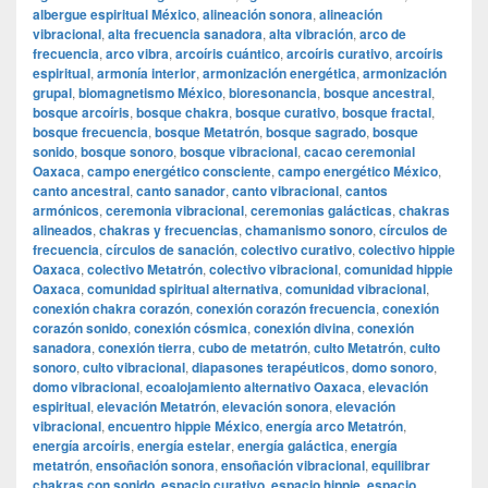
albergue espiritual México
,
alineación sonora
,
alineación
vibracional
,
alta frecuencia sanadora
,
alta vibración
,
arco de
frecuencia
,
arco vibra
,
arcoíris cuántico
,
arcoíris curativo
,
arcoíris
espiritual
,
armonía interior
,
armonización energética
,
armonización
grupal
,
biomagnetismo México
,
bioresonancia
,
bosque ancestral
,
bosque arcoíris
,
bosque chakra
,
bosque curativo
,
bosque fractal
,
bosque frecuencia
,
bosque Metatrón
,
bosque sagrado
,
bosque
sonido
,
bosque sonoro
,
bosque vibracional
,
cacao ceremonial
Oaxaca
,
campo energético consciente
,
campo energético México
,
canto ancestral
,
canto sanador
,
canto vibracional
,
cantos
armónicos
,
ceremonia vibracional
,
ceremonias galácticas
,
chakras
alineados
,
chakras y frecuencias
,
chamanismo sonoro
,
círculos de
frecuencia
,
círculos de sanación
,
colectivo curativo
,
colectivo hippie
Oaxaca
,
colectivo Metatrón
,
colectivo vibracional
,
comunidad hippie
Oaxaca
,
comunidad spiritual alternativa
,
comunidad vibracional
,
conexión chakra corazón
,
conexión corazón frecuencia
,
conexión
corazón sonido
,
conexión cósmica
,
conexión divina
,
conexión
sanadora
,
conexión tierra
,
cubo de metatrón
,
culto Metatrón
,
culto
sonoro
,
culto vibracional
,
diapasones terapéuticos
,
domo sonoro
,
domo vibracional
,
ecoalojamiento alternativo Oaxaca
,
elevación
espiritual
,
elevación Metatrón
,
elevación sonora
,
elevación
vibracional
,
encuentro hippie México
,
energía arco Metatrón
,
energía arcoíris
,
energía estelar
,
energía galáctica
,
energía
metatrón
,
ensoñación sonora
,
ensoñación vibracional
,
equilibrar
chakras con sonido
,
espacio curativo
,
espacio hippie
,
espacio