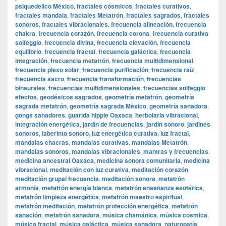
psiquedelico México
,
fractales cósmicos
,
fractales curativos
,
fractales mandala
,
fractales Metatrón
,
fractales sagrados
,
fractales
sonoros
,
fractales vibracionales
,
frecuencia alineación
,
frecuencia
chakra
,
frecuencia corazón
,
frecuencia corona
,
frecuencia curativa
solfeggio
,
frecuencia divina
,
frecuencia elevación
,
frecuencia
equilibrio
,
frecuencia fractal
,
frecuencia galáctica
,
frecuencia
integración
,
frecuencia metatrón
,
frecuencia multidimensional
,
frecuencia plexo solar
,
frecuencia purificación
,
frecuencia raíz
,
frecuencia sacro
,
frecuencia transformación
,
frecuencias
binaurales
,
frecuencias multidimensionales
,
frecuencias solfeggio
efectos
,
geodésicos sagrados
,
geometría metatrón
,
geometría
sagrada metatrón
,
geometría sagrada México
,
geometría sanadora
,
gongs sanadores
,
guarida hippie Oaxaca
,
herbolaria vibracional
,
integración energética
,
jardín de frecuencias
,
jardín sonoro
,
jardines
sonoros
,
laberinto sonoro
,
luz energética curativa
,
luz fractal
,
mandalas chacras
,
mandalas curativas
,
mandalas Metatrón
,
mandalas sonoros
,
mandalas vibracionales
,
mantras y frecuencias
,
medicina ancestral Oaxaca
,
medicina sonora comunitaria
,
medicina
vibracional
,
meditación con luz curativa
,
meditación corazón
,
meditación grupal frecuencia
,
meditación sonora
,
metatrón
armonía
,
metatrón energía blanca
,
metatrón enseñanza esotérica
,
metatrón limpieza energética
,
metatrón maestro espiritual
,
metatrón meditación
,
metatrón protección energética
,
metatrón
sanación
,
metatrón sanadora
,
música chamánica
,
música cosmica
,
música fractal
,
música galáctica
,
música sanadora
,
naturopatía