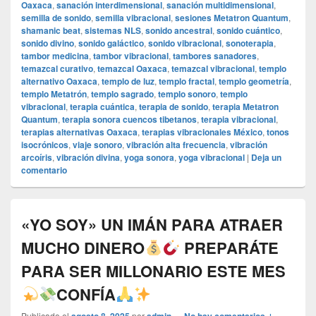
Oaxaca
,
sanación interdimensional
,
sanación multidimensional
,
semilla de sonido
,
semilla vibracional
,
sesiones Metatron Quantum
,
shamanic beat
,
sistemas NLS
,
sonido ancestral
,
sonido cuántico
,
sonido divino
,
sonido galáctico
,
sonido vibracional
,
sonoterapia
,
tambor medicina
,
tambor vibracional
,
tambores sanadores
,
temazcal curativo
,
temazcal Oaxaca
,
temazcal vibracional
,
templo
alternativo Oaxaca
,
templo de luz
,
templo fractal
,
templo geometría
,
templo Metatrón
,
templo sagrado
,
templo sonoro
,
templo
vibracional
,
terapia cuántica
,
terapia de sonido
,
terapia Metatron
Quantum
,
terapia sonora cuencos tibetanos
,
terapia vibracional
,
terapias alternativas Oaxaca
,
terapias vibracionales México
,
tonos
isocrónicos
,
viaje sonoro
,
vibración alta frecuencia
,
vibración
arcoíris
,
vibración divina
,
yoga sonora
,
yoga vibracional
|
Deja un
comentario
«YO SOY» UN IMÁN PARA ATRAER
MUCHO DINERO
PREPARÁTE
PARA SER MILLONARIO ESTE MES
CONFÍA
Publicado el
por
—