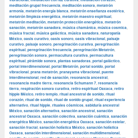
meditación grupal frecuencia
,
meditación sonora
,
metatrón
armonía
,
metatrón energía blanca
,
metatrón enseñanza esotérica
,
metatrón limpieza energética
,
metatrón maestro espiritual
,
metatrón meditación
,
metatrón protección energética
,
metatrón
sanación
,
metatrón sanadora
,
música chamánica
,
música cosmica
,
música fractal
,
música galáctica
,
música sanadora
,
naturopatía
México
,
oasis curativo
,
oasis sonoro
,
oasis vibracional
,
paisaje
curativo
,
paisaje sonoro
,
peregrinación curativa
,
peregrinación
espiritual
,
peregrinación frecuencia
,
peregrinación Metatrón
,
peregrinación sonora
,
permacultura curativa
,
permacultura
espiritual
,
pirámide sonora
,
plantas sanadoras
,
portal galáctico
,
portal interdimensional
,
portal Metatrón
,
portal sonido
,
portal
vibracional
,
prana metatrón
,
pranayama vibracional
,
puente
interdimensional
,
red de sanación
,
resonancia ancestral
,
resonancia madre tierra
,
resonancia Schumann 7
,
resonancia
tierra
,
respiración sonora curativa
,
retiro espiritual Oaxaca
,
retiro
hippie México
,
retiro templo
,
ritual ancestral de sonido
,
ritual
corazón
,
ritual de sonido
,
ritual de sonido grupal
,
ritual experiencia
alternativo
,
ritual hippie
,
rituales cósmicos
,
sabiduría ancestral
México
,
sanación alternativa
,
sanación ancestral
,
sanación
ancestral Oaxaca
,
sanación colectiva
,
sanación cuántica
,
sanación
energética México
,
sanación energética Oaxaca
,
sanación estelar
,
sanación fractal
,
sanación holística México
,
sanación holística
Oaxaca
,
sanación interdimensional
,
sanación multidimensional
,