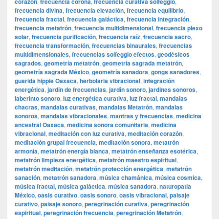
corazón
,
frecuencia corona
,
frecuencia curativa solfeggio
,
frecuencia divina
,
frecuencia elevación
,
frecuencia equilibrio
,
frecuencia fractal
,
frecuencia galáctica
,
frecuencia integración
,
frecuencia metatrón
,
frecuencia multidimensional
,
frecuencia plexo
solar
,
frecuencia purificación
,
frecuencia raíz
,
frecuencia sacro
,
frecuencia transformación
,
frecuencias binaurales
,
frecuencias
multidimensionales
,
frecuencias solfeggio efectos
,
geodésicos
sagrados
,
geometría metatrón
,
geometría sagrada metatrón
,
geometría sagrada México
,
geometría sanadora
,
gongs sanadores
,
guarida hippie Oaxaca
,
herbolaria vibracional
,
integración
energética
,
jardín de frecuencias
,
jardín sonoro
,
jardines sonoros
,
laberinto sonoro
,
luz energética curativa
,
luz fractal
,
mandalas
chacras
,
mandalas curativas
,
mandalas Metatrón
,
mandalas
sonoros
,
mandalas vibracionales
,
mantras y frecuencias
,
medicina
ancestral Oaxaca
,
medicina sonora comunitaria
,
medicina
vibracional
,
meditación con luz curativa
,
meditación corazón
,
meditación grupal frecuencia
,
meditación sonora
,
metatrón
armonía
,
metatrón energía blanca
,
metatrón enseñanza esotérica
,
metatrón limpieza energética
,
metatrón maestro espiritual
,
metatrón meditación
,
metatrón protección energética
,
metatrón
sanación
,
metatrón sanadora
,
música chamánica
,
música cosmica
,
música fractal
,
música galáctica
,
música sanadora
,
naturopatía
México
,
oasis curativo
,
oasis sonoro
,
oasis vibracional
,
paisaje
curativo
,
paisaje sonoro
,
peregrinación curativa
,
peregrinación
espiritual
,
peregrinación frecuencia
,
peregrinación Metatrón
,