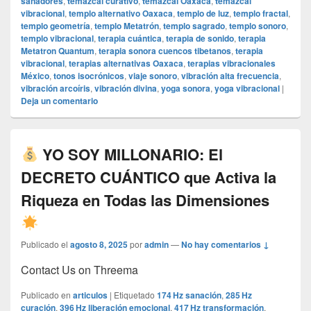
sanadores
,
temazcal curativo
,
temazcal Oaxaca
,
temazcal
vibracional
,
templo alternativo Oaxaca
,
templo de luz
,
templo fractal
,
templo geometría
,
templo Metatrón
,
templo sagrado
,
templo sonoro
,
templo vibracional
,
terapia cuántica
,
terapia de sonido
,
terapia
Metatron Quantum
,
terapia sonora cuencos tibetanos
,
terapia
vibracional
,
terapias alternativas Oaxaca
,
terapias vibracionales
México
,
tonos isocrónicos
,
viaje sonoro
,
vibración alta frecuencia
,
vibración arcoíris
,
vibración divina
,
yoga sonora
,
yoga vibracional
|
Deja un comentario
YO SOY MILLONARIO: El
DECRETO CUÁNTICO que Activa la
Riqueza en Todas las Dimensiones
Publicado el
agosto 8, 2025
por
admin
—
No hay comentarios ↓
Contact Us on Threema
Publicado en
articulos
|
Etiquetado
174 Hz sanación
,
285 Hz
curación
,
396 Hz liberación emocional
,
417 Hz transformación
,