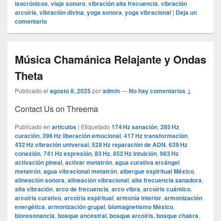
isocrónicos
,
viaje sonoro
,
vibración alta frecuencia
,
vibración
arcoíris
,
vibración divina
,
yoga sonora
,
yoga vibracional
|
Deja un
comentario
Música Chamánica Relajante y Ondas
Theta
Publicado el
agosto 8, 2025
por
admin
—
No hay comentarios ↓
Contact Us on Threema
Publicado en
articulos
|
Etiquetado
174 Hz sanación
,
285 Hz
curación
,
396 Hz liberación emocional
,
417 Hz transformación
,
432 Hz vibración universal
,
528 Hz reparación de ADN
,
639 Hz
conexión
,
741 Hz expresión
,
83 Hz
,
852 Hz intuición
,
963 Hz
activación pineal
,
activar metatrón
,
agua curativa arcángel
metatrón
,
agua vibracional metatrón
,
albergue espiritual México
,
alineación sonora
,
alineación vibracional
,
alta frecuencia sanadora
,
alta vibración
,
arco de frecuencia
,
arco vibra
,
arcoíris cuántico
,
arcoíris curativo
,
arcoíris espiritual
,
armonía interior
,
armonización
energética
,
armonización grupal
,
biomagnetismo México
,
bioresonancia
,
bosque ancestral
,
bosque arcoíris
,
bosque chakra
,