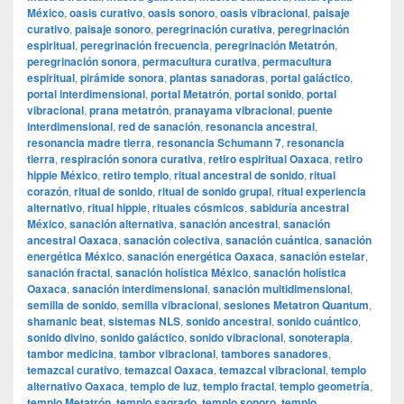
México
,
oasis curativo
,
oasis sonoro
,
oasis vibracional
,
paisaje
curativo
,
paisaje sonoro
,
peregrinación curativa
,
peregrinación
espiritual
,
peregrinación frecuencia
,
peregrinación Metatrón
,
peregrinación sonora
,
permacultura curativa
,
permacultura
espiritual
,
pirámide sonora
,
plantas sanadoras
,
portal galáctico
,
portal interdimensional
,
portal Metatrón
,
portal sonido
,
portal
vibracional
,
prana metatrón
,
pranayama vibracional
,
puente
interdimensional
,
red de sanación
,
resonancia ancestral
,
resonancia madre tierra
,
resonancia Schumann 7
,
resonancia
tierra
,
respiración sonora curativa
,
retiro espiritual Oaxaca
,
retiro
hippie México
,
retiro templo
,
ritual ancestral de sonido
,
ritual
corazón
,
ritual de sonido
,
ritual de sonido grupal
,
ritual experiencia
alternativo
,
ritual hippie
,
rituales cósmicos
,
sabiduría ancestral
México
,
sanación alternativa
,
sanación ancestral
,
sanación
ancestral Oaxaca
,
sanación colectiva
,
sanación cuántica
,
sanación
energética México
,
sanación energética Oaxaca
,
sanación estelar
,
sanación fractal
,
sanación holística México
,
sanación holística
Oaxaca
,
sanación interdimensional
,
sanación multidimensional
,
semilla de sonido
,
semilla vibracional
,
sesiones Metatron Quantum
,
shamanic beat
,
sistemas NLS
,
sonido ancestral
,
sonido cuántico
,
sonido divino
,
sonido galáctico
,
sonido vibracional
,
sonoterapia
,
tambor medicina
,
tambor vibracional
,
tambores sanadores
,
temazcal curativo
,
temazcal Oaxaca
,
temazcal vibracional
,
templo
alternativo Oaxaca
,
templo de luz
,
templo fractal
,
templo geometría
,
templo Metatrón
,
templo sagrado
,
templo sonoro
,
templo