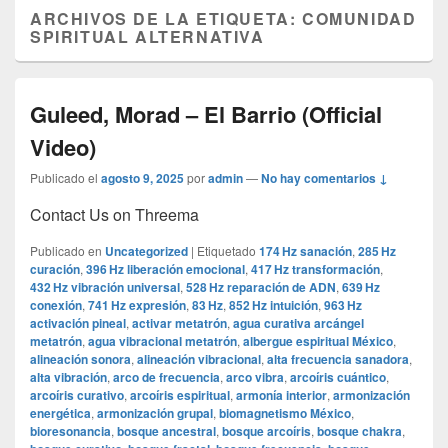
ARCHIVOS DE LA ETIQUETA:
COMUNIDAD
SPIRITUAL ALTERNATIVA
Guleed, Morad – El Barrio (Official
Video)
Publicado el
agosto 9, 2025
por
admin
—
No hay comentarios ↓
Contact Us on Threema
Publicado en
Uncategorized
|
Etiquetado
174 Hz sanación
,
285 Hz
curación
,
396 Hz liberación emocional
,
417 Hz transformación
,
432 Hz vibración universal
,
528 Hz reparación de ADN
,
639 Hz
conexión
,
741 Hz expresión
,
83 Hz
,
852 Hz intuición
,
963 Hz
activación pineal
,
activar metatrón
,
agua curativa arcángel
metatrón
,
agua vibracional metatrón
,
albergue espiritual México
,
alineación sonora
,
alineación vibracional
,
alta frecuencia sanadora
,
alta vibración
,
arco de frecuencia
,
arco vibra
,
arcoíris cuántico
,
arcoíris curativo
,
arcoíris espiritual
,
armonía interior
,
armonización
energética
,
armonización grupal
,
biomagnetismo México
,
bioresonancia
,
bosque ancestral
,
bosque arcoíris
,
bosque chakra
,