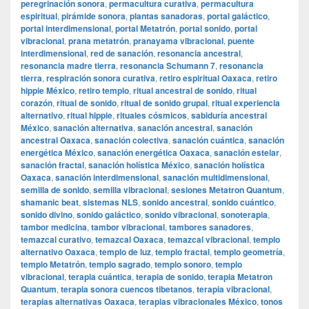
peregrinación sonora
,
permacultura curativa
,
permacultura
espiritual
,
pirámide sonora
,
plantas sanadoras
,
portal galáctico
,
portal interdimensional
,
portal Metatrón
,
portal sonido
,
portal
vibracional
,
prana metatrón
,
pranayama vibracional
,
puente
interdimensional
,
red de sanación
,
resonancia ancestral
,
resonancia madre tierra
,
resonancia Schumann 7
,
resonancia
tierra
,
respiración sonora curativa
,
retiro espiritual Oaxaca
,
retiro
hippie México
,
retiro templo
,
ritual ancestral de sonido
,
ritual
corazón
,
ritual de sonido
,
ritual de sonido grupal
,
ritual experiencia
alternativo
,
ritual hippie
,
rituales cósmicos
,
sabiduría ancestral
México
,
sanación alternativa
,
sanación ancestral
,
sanación
ancestral Oaxaca
,
sanación colectiva
,
sanación cuántica
,
sanación
energética México
,
sanación energética Oaxaca
,
sanación estelar
,
sanación fractal
,
sanación holística México
,
sanación holística
Oaxaca
,
sanación interdimensional
,
sanación multidimensional
,
semilla de sonido
,
semilla vibracional
,
sesiones Metatron Quantum
,
shamanic beat
,
sistemas NLS
,
sonido ancestral
,
sonido cuántico
,
sonido divino
,
sonido galáctico
,
sonido vibracional
,
sonoterapia
,
tambor medicina
,
tambor vibracional
,
tambores sanadores
,
temazcal curativo
,
temazcal Oaxaca
,
temazcal vibracional
,
templo
alternativo Oaxaca
,
templo de luz
,
templo fractal
,
templo geometría
,
templo Metatrón
,
templo sagrado
,
templo sonoro
,
templo
vibracional
,
terapia cuántica
,
terapia de sonido
,
terapia Metatron
Quantum
,
terapia sonora cuencos tibetanos
,
terapia vibracional
,
terapias alternativas Oaxaca
,
terapias vibracionales México
,
tonos