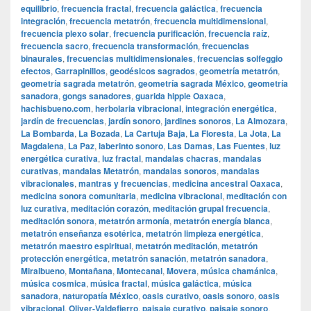
equilibrio
,
frecuencia fractal
,
frecuencia galáctica
,
frecuencia
integración
,
frecuencia metatrón
,
frecuencia multidimensional
,
frecuencia plexo solar
,
frecuencia purificación
,
frecuencia raíz
,
frecuencia sacro
,
frecuencia transformación
,
frecuencias
binaurales
,
frecuencias multidimensionales
,
frecuencias solfeggio
efectos
,
Garrapinillos
,
geodésicos sagrados
,
geometría metatrón
,
geometría sagrada metatrón
,
geometría sagrada México
,
geometría
sanadora
,
gongs sanadores
,
guarida hippie Oaxaca
,
hachisbueno.com
,
herbolaria vibracional
,
integración energética
,
jardín de frecuencias
,
jardín sonoro
,
jardines sonoros
,
La Almozara
,
La Bombarda
,
La Bozada
,
La Cartuja Baja
,
La Floresta
,
La Jota
,
La
Magdalena
,
La Paz
,
laberinto sonoro
,
Las Damas
,
Las Fuentes
,
luz
energética curativa
,
luz fractal
,
mandalas chacras
,
mandalas
curativas
,
mandalas Metatrón
,
mandalas sonoros
,
mandalas
vibracionales
,
mantras y frecuencias
,
medicina ancestral Oaxaca
,
medicina sonora comunitaria
,
medicina vibracional
,
meditación con
luz curativa
,
meditación corazón
,
meditación grupal frecuencia
,
meditación sonora
,
metatrón armonía
,
metatrón energía blanca
,
metatrón enseñanza esotérica
,
metatrón limpieza energética
,
metatrón maestro espiritual
,
metatrón meditación
,
metatrón
protección energética
,
metatrón sanación
,
metatrón sanadora
,
Miralbueno
,
Montañana
,
Montecanal
,
Movera
,
música chamánica
,
música cosmica
,
música fractal
,
música galáctica
,
música
sanadora
,
naturopatía México
,
oasis curativo
,
oasis sonoro
,
oasis
vibracional
,
Oliver-Valdefierro
,
paisaje curativo
,
paisaje sonoro
,