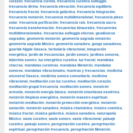
corazón
,
frecuencia corona
,
frecuencia curativa solfeggio
,
frecuencia divina
,
frecuencia elevación
,
frecuencia equilibrio
,
frecuencia fractal
,
frecuencia galáctica
,
frecuencia integración
,
frecuencia metatrón
,
frecuencia multidimensional
,
frecuencia plexo
solar
,
frecuencia purificación
,
frecuencia raíz
,
frecuencia sacro
,
frecuencia transformación
,
frecuencias binaurales
,
frecuencias
multidimensionales
,
frecuencias solfeggio efectos
,
geodésicos
sagrados
,
geometría metatrón
,
geometría sagrada metatrón
,
geometría sagrada México
,
geometría sanadora
,
gongs sanadores
,
guarida hippie Oaxaca
,
herbolaria vibracional
,
integración
energética
,
jardín de frecuencias
,
jardín sonoro
,
jardines sonoros
,
laberinto sonoro
,
luz energética curativa
,
luz fractal
,
mandalas
chacras
,
mandalas curativas
,
mandalas Metatrón
,
mandalas
sonoros
,
mandalas vibracionales
,
mantras y frecuencias
,
medicina
ancestral Oaxaca
,
medicina sonora comunitaria
,
medicina
vibracional
,
meditación con luz curativa
,
meditación corazón
,
meditación grupal frecuencia
,
meditación sonora
,
metatrón
armonía
,
metatrón energía blanca
,
metatrón enseñanza esotérica
,
metatrón limpieza energética
,
metatrón maestro espiritual
,
metatrón meditación
,
metatrón protección energética
,
metatrón
sanación
,
metatrón sanadora
,
música chamánica
,
música cosmica
,
música fractal
,
música galáctica
,
música sanadora
,
naturopatía
México
,
oasis curativo
,
oasis sonoro
,
oasis vibracional
,
paisaje
curativo
,
paisaje sonoro
,
peregrinación curativa
,
peregrinación
espiritual
,
peregrinación frecuencia
,
peregrinación Metatrón
,