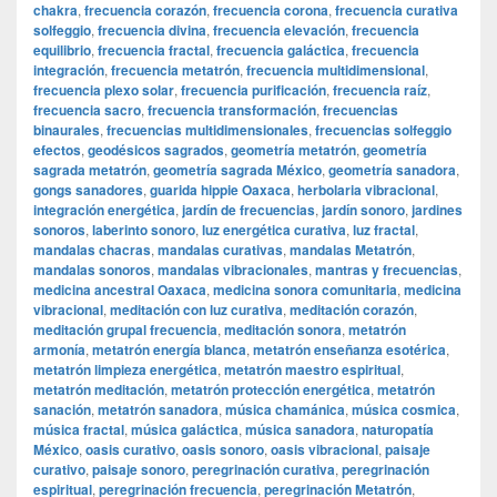
chakra
,
frecuencia corazón
,
frecuencia corona
,
frecuencia curativa
solfeggio
,
frecuencia divina
,
frecuencia elevación
,
frecuencia
equilibrio
,
frecuencia fractal
,
frecuencia galáctica
,
frecuencia
integración
,
frecuencia metatrón
,
frecuencia multidimensional
,
frecuencia plexo solar
,
frecuencia purificación
,
frecuencia raíz
,
frecuencia sacro
,
frecuencia transformación
,
frecuencias
binaurales
,
frecuencias multidimensionales
,
frecuencias solfeggio
efectos
,
geodésicos sagrados
,
geometría metatrón
,
geometría
sagrada metatrón
,
geometría sagrada México
,
geometría sanadora
,
gongs sanadores
,
guarida hippie Oaxaca
,
herbolaria vibracional
,
integración energética
,
jardín de frecuencias
,
jardín sonoro
,
jardines
sonoros
,
laberinto sonoro
,
luz energética curativa
,
luz fractal
,
mandalas chacras
,
mandalas curativas
,
mandalas Metatrón
,
mandalas sonoros
,
mandalas vibracionales
,
mantras y frecuencias
,
medicina ancestral Oaxaca
,
medicina sonora comunitaria
,
medicina
vibracional
,
meditación con luz curativa
,
meditación corazón
,
meditación grupal frecuencia
,
meditación sonora
,
metatrón
armonía
,
metatrón energía blanca
,
metatrón enseñanza esotérica
,
metatrón limpieza energética
,
metatrón maestro espiritual
,
metatrón meditación
,
metatrón protección energética
,
metatrón
sanación
,
metatrón sanadora
,
música chamánica
,
música cosmica
,
música fractal
,
música galáctica
,
música sanadora
,
naturopatía
México
,
oasis curativo
,
oasis sonoro
,
oasis vibracional
,
paisaje
curativo
,
paisaje sonoro
,
peregrinación curativa
,
peregrinación
espiritual
,
peregrinación frecuencia
,
peregrinación Metatrón
,