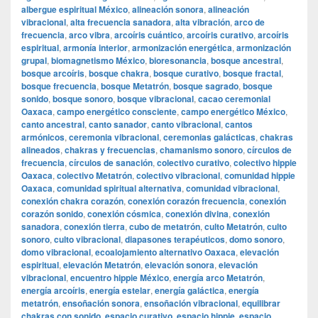
albergue espiritual México
,
alineación sonora
,
alineación
vibracional
,
alta frecuencia sanadora
,
alta vibración
,
arco de
frecuencia
,
arco vibra
,
arcoíris cuántico
,
arcoíris curativo
,
arcoíris
espiritual
,
armonía interior
,
armonización energética
,
armonización
grupal
,
biomagnetismo México
,
bioresonancia
,
bosque ancestral
,
bosque arcoíris
,
bosque chakra
,
bosque curativo
,
bosque fractal
,
bosque frecuencia
,
bosque Metatrón
,
bosque sagrado
,
bosque
sonido
,
bosque sonoro
,
bosque vibracional
,
cacao ceremonial
Oaxaca
,
campo energético consciente
,
campo energético México
,
canto ancestral
,
canto sanador
,
canto vibracional
,
cantos
armónicos
,
ceremonia vibracional
,
ceremonias galácticas
,
chakras
alineados
,
chakras y frecuencias
,
chamanismo sonoro
,
círculos de
frecuencia
,
círculos de sanación
,
colectivo curativo
,
colectivo hippie
Oaxaca
,
colectivo Metatrón
,
colectivo vibracional
,
comunidad hippie
Oaxaca
,
comunidad spiritual alternativa
,
comunidad vibracional
,
conexión chakra corazón
,
conexión corazón frecuencia
,
conexión
corazón sonido
,
conexión cósmica
,
conexión divina
,
conexión
sanadora
,
conexión tierra
,
cubo de metatrón
,
culto Metatrón
,
culto
sonoro
,
culto vibracional
,
diapasones terapéuticos
,
domo sonoro
,
domo vibracional
,
ecoalojamiento alternativo Oaxaca
,
elevación
espiritual
,
elevación Metatrón
,
elevación sonora
,
elevación
vibracional
,
encuentro hippie México
,
energía arco Metatrón
,
energía arcoíris
,
energía estelar
,
energía galáctica
,
energía
metatrón
,
ensoñación sonora
,
ensoñación vibracional
,
equilibrar
chakras con sonido
,
espacio curativo
,
espacio hippie
,
espacio