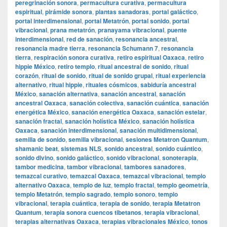
peregrinación sonora
,
permacultura curativa
,
permacultura
espiritual
,
pirámide sonora
,
plantas sanadoras
,
portal galáctico
,
portal interdimensional
,
portal Metatrón
,
portal sonido
,
portal
vibracional
,
prana metatrón
,
pranayama vibracional
,
puente
interdimensional
,
red de sanación
,
resonancia ancestral
,
resonancia madre tierra
,
resonancia Schumann 7
,
resonancia
tierra
,
respiración sonora curativa
,
retiro espiritual Oaxaca
,
retiro
hippie México
,
retiro templo
,
ritual ancestral de sonido
,
ritual
corazón
,
ritual de sonido
,
ritual de sonido grupal
,
ritual experiencia
alternativo
,
ritual hippie
,
rituales cósmicos
,
sabiduría ancestral
México
,
sanación alternativa
,
sanación ancestral
,
sanación
ancestral Oaxaca
,
sanación colectiva
,
sanación cuántica
,
sanación
energética México
,
sanación energética Oaxaca
,
sanación estelar
,
sanación fractal
,
sanación holística México
,
sanación holística
Oaxaca
,
sanación interdimensional
,
sanación multidimensional
,
semilla de sonido
,
semilla vibracional
,
sesiones Metatron Quantum
,
shamanic beat
,
sistemas NLS
,
sonido ancestral
,
sonido cuántico
,
sonido divino
,
sonido galáctico
,
sonido vibracional
,
sonoterapia
,
tambor medicina
,
tambor vibracional
,
tambores sanadores
,
temazcal curativo
,
temazcal Oaxaca
,
temazcal vibracional
,
templo
alternativo Oaxaca
,
templo de luz
,
templo fractal
,
templo geometría
,
templo Metatrón
,
templo sagrado
,
templo sonoro
,
templo
vibracional
,
terapia cuántica
,
terapia de sonido
,
terapia Metatron
Quantum
,
terapia sonora cuencos tibetanos
,
terapia vibracional
,
terapias alternativas Oaxaca
,
terapias vibracionales México
,
tonos