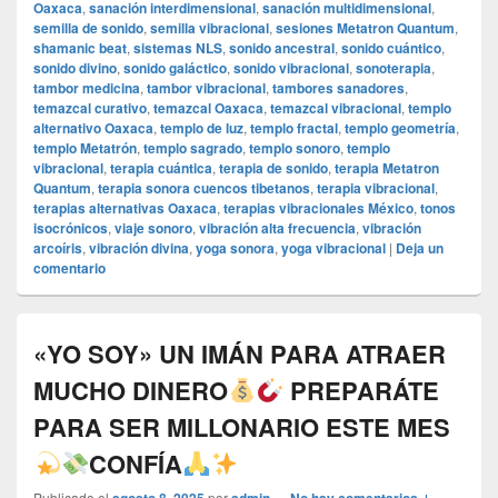
Oaxaca
,
sanación interdimensional
,
sanación multidimensional
,
semilla de sonido
,
semilla vibracional
,
sesiones Metatron Quantum
,
shamanic beat
,
sistemas NLS
,
sonido ancestral
,
sonido cuántico
,
sonido divino
,
sonido galáctico
,
sonido vibracional
,
sonoterapia
,
tambor medicina
,
tambor vibracional
,
tambores sanadores
,
temazcal curativo
,
temazcal Oaxaca
,
temazcal vibracional
,
templo
alternativo Oaxaca
,
templo de luz
,
templo fractal
,
templo geometría
,
templo Metatrón
,
templo sagrado
,
templo sonoro
,
templo
vibracional
,
terapia cuántica
,
terapia de sonido
,
terapia Metatron
Quantum
,
terapia sonora cuencos tibetanos
,
terapia vibracional
,
terapias alternativas Oaxaca
,
terapias vibracionales México
,
tonos
isocrónicos
,
viaje sonoro
,
vibración alta frecuencia
,
vibración
arcoíris
,
vibración divina
,
yoga sonora
,
yoga vibracional
|
Deja un
comentario
«YO SOY» UN IMÁN PARA ATRAER
MUCHO DINERO
PREPARÁTE
PARA SER MILLONARIO ESTE MES
CONFÍA
Publicado el
por
—