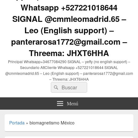
Whatsapp +527221018644
SIGNAL @cmmleomadrid.65 –
Leo (English support) –
panterarosa1772@gmail.com –
Threema: JHXT6HHA
Principal Whatsapp+34677084290 SIGNAL – yeffy (no english support) –
Secundario AttCliente Whatsapp +527221018644 SIGNAL
@cmmleomadrid.65 – Leo (English support) – panterarosa1772@gmail.com
– Threema: JHXT6HHA
Buscar
Buscar
por:
Menú
Portada
»
biomagnetismo México