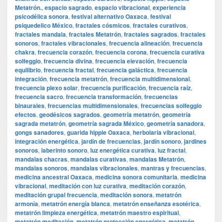
Metatrón.
,
espacio sagrado
,
espacio vibracional
,
experiencia
psicodélica sonora
,
festival alternativo Oaxaca
,
festival
psiquedelico México
,
fractales cósmicos
,
fractales curativos
,
fractales mandala
,
fractales Metatrón
,
fractales sagrados
,
fractales
sonoros
,
fractales vibracionales
,
frecuencia alineación
,
frecuencia
chakra
,
frecuencia corazón
,
frecuencia corona
,
frecuencia curativa
solfeggio
,
frecuencia divina
,
frecuencia elevación
,
frecuencia
equilibrio
,
frecuencia fractal
,
frecuencia galáctica
,
frecuencia
integración
,
frecuencia metatrón
,
frecuencia multidimensional
,
frecuencia plexo solar
,
frecuencia purificación
,
frecuencia raíz
,
frecuencia sacro
,
frecuencia transformación
,
frecuencias
binaurales
,
frecuencias multidimensionales
,
frecuencias solfeggio
efectos
,
geodésicos sagrados
,
geometría metatrón
,
geometría
sagrada metatrón
,
geometría sagrada México
,
geometría sanadora
,
gongs sanadores
,
guarida hippie Oaxaca
,
herbolaria vibracional
,
integración energética
,
jardín de frecuencias
,
jardín sonoro
,
jardines
sonoros
,
laberinto sonoro
,
luz energética curativa
,
luz fractal
,
mandalas chacras
,
mandalas curativas
,
mandalas Metatrón
,
mandalas sonoros
,
mandalas vibracionales
,
mantras y frecuencias
,
medicina ancestral Oaxaca
,
medicina sonora comunitaria
,
medicina
vibracional
,
meditación con luz curativa
,
meditación corazón
,
meditación grupal frecuencia
,
meditación sonora
,
metatrón
armonía
,
metatrón energía blanca
,
metatrón enseñanza esotérica
,
metatrón limpieza energética
,
metatrón maestro espiritual
,
metatrón meditación
,
metatrón protección energética
,
metatrón