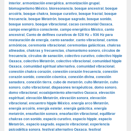
interior
,
armonización energética
,
armonización grupal
,
biomagnetismo México
,
bioresonancia
,
bosque ancestral
,
bosque
arcoíris
,
bosque chakra
,
bosque curativo
,
bosque fractal
,
bosque
frecuencia
,
bosque Metatrón
,
bosque sagrado
,
bosque sonido
,
bosque sonoro
,
bosque vibracional
,
cacao ceremonial Oaxaca
,
campo energético consciente
,
campo energético México
,
canto
ancestral
,
Canto de delfines curativos de 528 Hz + 936 Hz para
restauración de energía
,
canto sanador
,
canto vibracional
,
cantos
armónicos
,
ceremonia vibracional
,
ceremonias galácticas
,
chakras
alineados
,
chakras y frecuencias
,
chamanismo sonoro
,
círculos de
frecuencia
,
círculos de sanación
,
colectivo curativo
,
colectivo hippie
Oaxaca
,
colectivo Metatrón
,
colectivo vibracional
,
comunidad hippie
Oaxaca
,
comunidad spiritual alternativa
,
comunidad vibracional
,
conexión chakra corazón
,
conexión corazón frecuencia
,
conexión
corazón sonido
,
conexión cósmica
,
conexión divina
,
conexión
sanadora
,
conexión tierra
,
cubo de metatrón
,
culto Metatrón
,
culto
sonoro
,
culto vibracional
,
diapasones terapéuticos
,
domo sonoro
,
domo vibracional
,
ecoalojamiento alternativo Oaxaca
,
elevación
espiritual
,
elevación Metatrón
,
elevación sonora
,
elevación
vibracional
,
encuentro hippie México
,
energía arco Metatrón
,
energía arcoíris
,
energía estelar
,
energía galáctica
,
energía
metatrón
,
ensoñación sonora
,
ensoñación vibracional
,
equilibrar
chakras con sonido
,
espacio curativo
,
espacio hippie
,
espacio
Metatrón.
,
espacio sagrado
,
espacio vibracional
,
experiencia
psicodélica sonora
,
festival alternativo Oaxaca
,
festival