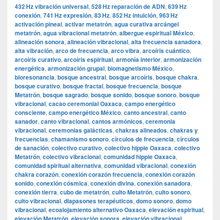
432 Hz vibración universal
,
528 Hz reparación de ADN
,
639 Hz
conexión
,
741 Hz expresión
,
83 Hz
,
852 Hz intuición
,
963 Hz
activación pineal
,
activar metatrón
,
agua curativa arcángel
metatrón
,
agua vibracional metatrón
,
albergue espiritual México
,
alineación sonora
,
alineación vibracional
,
alta frecuencia sanadora
,
alta vibración
,
arco de frecuencia
,
arco vibra
,
arcoíris cuántico
,
arcoíris curativo
,
arcoíris espiritual
,
armonía interior
,
armonización
energética
,
armonización grupal
,
biomagnetismo México
,
bioresonancia
,
bosque ancestral
,
bosque arcoíris
,
bosque chakra
,
bosque curativo
,
bosque fractal
,
bosque frecuencia
,
bosque
Metatrón
,
bosque sagrado
,
bosque sonido
,
bosque sonoro
,
bosque
vibracional
,
cacao ceremonial Oaxaca
,
campo energético
consciente
,
campo energético México
,
canto ancestral
,
canto
sanador
,
canto vibracional
,
cantos armónicos
,
ceremonia
vibracional
,
ceremonias galácticas
,
chakras alineados
,
chakras y
frecuencias
,
chamanismo sonoro
,
círculos de frecuencia
,
círculos
de sanación
,
colectivo curativo
,
colectivo hippie Oaxaca
,
colectivo
Metatrón
,
colectivo vibracional
,
comunidad hippie Oaxaca
,
comunidad spiritual alternativa
,
comunidad vibracional
,
conexión
chakra corazón
,
conexión corazón frecuencia
,
conexión corazón
sonido
,
conexión cósmica
,
conexión divina
,
conexión sanadora
,
conexión tierra
,
cubo de metatrón
,
culto Metatrón
,
culto sonoro
,
culto vibracional
,
diapasones terapéuticos
,
domo sonoro
,
domo
vibracional
,
ecoalojamiento alternativo Oaxaca
,
elevación espiritual
,
elevación Metatrón
,
elevación sonora
,
elevación vibracional
,