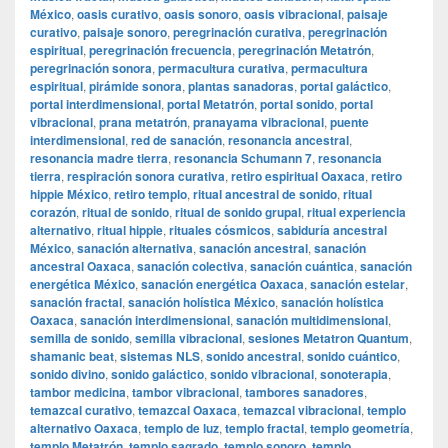
México
,
oasis curativo
,
oasis sonoro
,
oasis vibracional
,
paisaje
curativo
,
paisaje sonoro
,
peregrinación curativa
,
peregrinación
espiritual
,
peregrinación frecuencia
,
peregrinación Metatrón
,
peregrinación sonora
,
permacultura curativa
,
permacultura
espiritual
,
pirámide sonora
,
plantas sanadoras
,
portal galáctico
,
portal interdimensional
,
portal Metatrón
,
portal sonido
,
portal
vibracional
,
prana metatrón
,
pranayama vibracional
,
puente
interdimensional
,
red de sanación
,
resonancia ancestral
,
resonancia madre tierra
,
resonancia Schumann 7
,
resonancia
tierra
,
respiración sonora curativa
,
retiro espiritual Oaxaca
,
retiro
hippie México
,
retiro templo
,
ritual ancestral de sonido
,
ritual
corazón
,
ritual de sonido
,
ritual de sonido grupal
,
ritual experiencia
alternativo
,
ritual hippie
,
rituales cósmicos
,
sabiduría ancestral
México
,
sanación alternativa
,
sanación ancestral
,
sanación
ancestral Oaxaca
,
sanación colectiva
,
sanación cuántica
,
sanación
energética México
,
sanación energética Oaxaca
,
sanación estelar
,
sanación fractal
,
sanación holística México
,
sanación holística
Oaxaca
,
sanación interdimensional
,
sanación multidimensional
,
semilla de sonido
,
semilla vibracional
,
sesiones Metatron Quantum
,
shamanic beat
,
sistemas NLS
,
sonido ancestral
,
sonido cuántico
,
sonido divino
,
sonido galáctico
,
sonido vibracional
,
sonoterapia
,
tambor medicina
,
tambor vibracional
,
tambores sanadores
,
temazcal curativo
,
temazcal Oaxaca
,
temazcal vibracional
,
templo
alternativo Oaxaca
,
templo de luz
,
templo fractal
,
templo geometría
,
templo Metatrón
,
templo sagrado
,
templo sonoro
,
templo