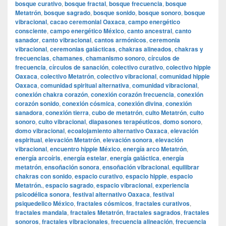
bosque curativo
,
bosque fractal
,
bosque frecuencia
,
bosque
Metatrón
,
bosque sagrado
,
bosque sonido
,
bosque sonoro
,
bosque
vibracional
,
cacao ceremonial Oaxaca
,
campo energético
consciente
,
campo energético México
,
canto ancestral
,
canto
sanador
,
canto vibracional
,
cantos armónicos
,
ceremonia
vibracional
,
ceremonias galácticas
,
chakras alineados
,
chakras y
frecuencias
,
chamanes
,
chamanismo sonoro
,
círculos de
frecuencia
,
círculos de sanación
,
colectivo curativo
,
colectivo hippie
Oaxaca
,
colectivo Metatrón
,
colectivo vibracional
,
comunidad hippie
Oaxaca
,
comunidad spiritual alternativa
,
comunidad vibracional
,
conexión chakra corazón
,
conexión corazón frecuencia
,
conexión
corazón sonido
,
conexión cósmica
,
conexión divina
,
conexión
sanadora
,
conexión tierra
,
cubo de metatrón
,
culto Metatrón
,
culto
sonoro
,
culto vibracional
,
diapasones terapéuticos
,
domo sonoro
,
domo vibracional
,
ecoalojamiento alternativo Oaxaca
,
elevación
espiritual
,
elevación Metatrón
,
elevación sonora
,
elevación
vibracional
,
encuentro hippie México
,
energía arco Metatrón
,
energía arcoíris
,
energía estelar
,
energía galáctica
,
energía
metatrón
,
ensoñación sonora
,
ensoñación vibracional
,
equilibrar
chakras con sonido
,
espacio curativo
,
espacio hippie
,
espacio
Metatrón.
,
espacio sagrado
,
espacio vibracional
,
experiencia
psicodélica sonora
,
festival alternativo Oaxaca
,
festival
psiquedelico México
,
fractales cósmicos
,
fractales curativos
,
fractales mandala
,
fractales Metatrón
,
fractales sagrados
,
fractales
sonoros
,
fractales vibracionales
,
frecuencia alineación
,
frecuencia