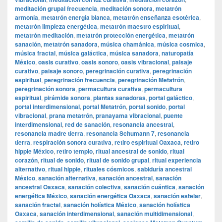
meditación grupal frecuencia
,
meditación sonora
,
metatrón
armonía
,
metatrón energía blanca
,
metatrón enseñanza esotérica
,
metatrón limpieza energética
,
metatrón maestro espiritual
,
metatrón meditación
,
metatrón protección energética
,
metatrón
sanación
,
metatrón sanadora
,
música chamánica
,
música cosmica
,
música fractal
,
música galáctica
,
música sanadora
,
naturopatía
México
,
oasis curativo
,
oasis sonoro
,
oasis vibracional
,
paisaje
curativo
,
paisaje sonoro
,
peregrinación curativa
,
peregrinación
espiritual
,
peregrinación frecuencia
,
peregrinación Metatrón
,
peregrinación sonora
,
permacultura curativa
,
permacultura
espiritual
,
pirámide sonora
,
plantas sanadoras
,
portal galáctico
,
portal interdimensional
,
portal Metatrón
,
portal sonido
,
portal
vibracional
,
prana metatrón
,
pranayama vibracional
,
puente
interdimensional
,
red de sanación
,
resonancia ancestral
,
resonancia madre tierra
,
resonancia Schumann 7
,
resonancia
tierra
,
respiración sonora curativa
,
retiro espiritual Oaxaca
,
retiro
hippie México
,
retiro templo
,
ritual ancestral de sonido
,
ritual
corazón
,
ritual de sonido
,
ritual de sonido grupal
,
ritual experiencia
alternativo
,
ritual hippie
,
rituales cósmicos
,
sabiduría ancestral
México
,
sanación alternativa
,
sanación ancestral
,
sanación
ancestral Oaxaca
,
sanación colectiva
,
sanación cuántica
,
sanación
energética México
,
sanación energética Oaxaca
,
sanación estelar
,
sanación fractal
,
sanación holística México
,
sanación holística
Oaxaca
,
sanación interdimensional
,
sanación multidimensional
,