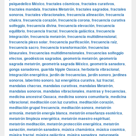
psiquedelico México
,
fractales cósmicos
,
fractales curativos
,
fractales mandala
,
fractales Metatrón
,
fractales sagrados
,
fractales
sonoros
,
fractales vibracionales
,
frecuencia alineación
,
frecuencia
chakra
,
frecuencia corazón
,
frecuencia corona
,
frecuencia curativa
solfeggio
,
frecuencia divina
,
frecuencia elevación
,
frecuencia
equilibrio
,
frecuencia fractal
,
frecuencia galáctica
,
frecuencia
integración
,
frecuencia metatrón
,
frecuencia multidimensional
,
frecuencia plexo solar
,
frecuencia purificación
,
frecuencia raíz
,
frecuencia sacro
,
frecuencia transformación
,
frecuencias
binaurales
,
frecuencias multidimensionales
,
frecuencias solfeggio
efectos
,
geodésicos sagrados
,
geometría metatrón
,
geometría
sagrada metatrón
,
geometría sagrada México
,
geometría sanadora
,
gongs sanadores
,
guarida hippie Oaxaca
,
herbolaria vibracional
,
integración energética
,
jardín de frecuencias
,
jardín sonoro
,
jardines
sonoros
,
laberinto sonoro
,
luz energética curativa
,
luz fractal
,
mandalas chacras
,
mandalas curativas
,
mandalas Metatrón
,
mandalas sonoros
,
mandalas vibracionales
,
mantras y frecuencias
,
medicina ancestral Oaxaca
,
medicina sonora comunitaria
,
medicina
vibracional
,
meditación con luz curativa
,
meditación corazón
,
meditación grupal frecuencia
,
meditación sonora
,
metatrón
armonía
,
metatrón energía blanca
,
metatrón enseñanza esotérica
,
metatrón limpieza energética
,
metatrón maestro espiritual
,
metatrón meditación
,
metatrón protección energética
,
metatrón
sanación
,
metatrón sanadora
,
música chamánica
,
música cosmica
,
música fractal
,
música galáctica
,
música sanadora
,
naturopatía