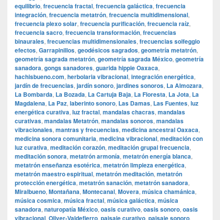
equilibrio
,
frecuencia fractal
,
frecuencia galáctica
,
frecuencia
integración
,
frecuencia metatrón
,
frecuencia multidimensional
,
frecuencia plexo solar
,
frecuencia purificación
,
frecuencia raíz
,
frecuencia sacro
,
frecuencia transformación
,
frecuencias
binaurales
,
frecuencias multidimensionales
,
frecuencias solfeggio
efectos
,
Garrapinillos
,
geodésicos sagrados
,
geometría metatrón
,
geometría sagrada metatrón
,
geometría sagrada México
,
geometría
sanadora
,
gongs sanadores
,
guarida hippie Oaxaca
,
hachisbueno.com
,
herbolaria vibracional
,
integración energética
,
jardín de frecuencias
,
jardín sonoro
,
jardines sonoros
,
La Almozara
,
La Bombarda
,
La Bozada
,
La Cartuja Baja
,
La Floresta
,
La Jota
,
La
Magdalena
,
La Paz
,
laberinto sonoro
,
Las Damas
,
Las Fuentes
,
luz
energética curativa
,
luz fractal
,
mandalas chacras
,
mandalas
curativas
,
mandalas Metatrón
,
mandalas sonoros
,
mandalas
vibracionales
,
mantras y frecuencias
,
medicina ancestral Oaxaca
,
medicina sonora comunitaria
,
medicina vibracional
,
meditación con
luz curativa
,
meditación corazón
,
meditación grupal frecuencia
,
meditación sonora
,
metatrón armonía
,
metatrón energía blanca
,
metatrón enseñanza esotérica
,
metatrón limpieza energética
,
metatrón maestro espiritual
,
metatrón meditación
,
metatrón
protección energética
,
metatrón sanación
,
metatrón sanadora
,
Miralbueno
,
Montañana
,
Montecanal
,
Movera
,
música chamánica
,
música cosmica
,
música fractal
,
música galáctica
,
música
sanadora
,
naturopatía México
,
oasis curativo
,
oasis sonoro
,
oasis
vibracional
,
Oliver-Valdefierro
,
paisaje curativo
,
paisaje sonoro
,