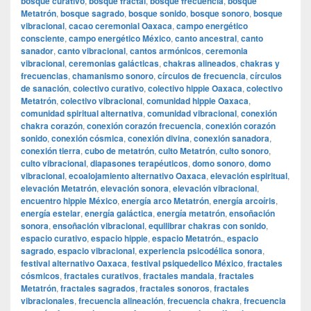
bosque curativo
,
bosque fractal
,
bosque frecuencia
,
bosque
Metatrón
,
bosque sagrado
,
bosque sonido
,
bosque sonoro
,
bosque
vibracional
,
cacao ceremonial Oaxaca
,
campo energético
consciente
,
campo energético México
,
canto ancestral
,
canto
sanador
,
canto vibracional
,
cantos armónicos
,
ceremonia
vibracional
,
ceremonias galácticas
,
chakras alineados
,
chakras y
frecuencias
,
chamanismo sonoro
,
círculos de frecuencia
,
círculos
de sanación
,
colectivo curativo
,
colectivo hippie Oaxaca
,
colectivo
Metatrón
,
colectivo vibracional
,
comunidad hippie Oaxaca
,
comunidad spiritual alternativa
,
comunidad vibracional
,
conexión
chakra corazón
,
conexión corazón frecuencia
,
conexión corazón
sonido
,
conexión cósmica
,
conexión divina
,
conexión sanadora
,
conexión tierra
,
cubo de metatrón
,
culto Metatrón
,
culto sonoro
,
culto vibracional
,
diapasones terapéuticos
,
domo sonoro
,
domo
vibracional
,
ecoalojamiento alternativo Oaxaca
,
elevación espiritual
,
elevación Metatrón
,
elevación sonora
,
elevación vibracional
,
encuentro hippie México
,
energía arco Metatrón
,
energía arcoíris
,
energía estelar
,
energía galáctica
,
energía metatrón
,
ensoñación
sonora
,
ensoñación vibracional
,
equilibrar chakras con sonido
,
espacio curativo
,
espacio hippie
,
espacio Metatrón.
,
espacio
sagrado
,
espacio vibracional
,
experiencia psicodélica sonora
,
festival alternativo Oaxaca
,
festival psiquedelico México
,
fractales
cósmicos
,
fractales curativos
,
fractales mandala
,
fractales
Metatrón
,
fractales sagrados
,
fractales sonoros
,
fractales
vibracionales
,
frecuencia alineación
,
frecuencia chakra
,
frecuencia