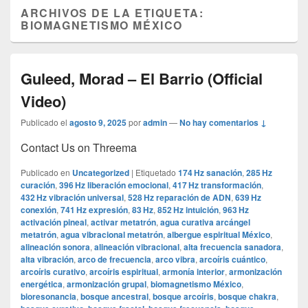
ARCHIVOS DE LA ETIQUETA:
BIOMAGNETISMO MÉXICO
Guleed, Morad – El Barrio (Official
Video)
Publicado el
agosto 9, 2025
por
admin
—
No hay comentarios ↓
Contact Us on Threema
Publicado en
Uncategorized
|
Etiquetado
174 Hz sanación
,
285 Hz
curación
,
396 Hz liberación emocional
,
417 Hz transformación
,
432 Hz vibración universal
,
528 Hz reparación de ADN
,
639 Hz
conexión
,
741 Hz expresión
,
83 Hz
,
852 Hz intuición
,
963 Hz
activación pineal
,
activar metatrón
,
agua curativa arcángel
metatrón
,
agua vibracional metatrón
,
albergue espiritual México
,
alineación sonora
,
alineación vibracional
,
alta frecuencia sanadora
,
alta vibración
,
arco de frecuencia
,
arco vibra
,
arcoíris cuántico
,
arcoíris curativo
,
arcoíris espiritual
,
armonía interior
,
armonización
energética
,
armonización grupal
,
biomagnetismo México
,
bioresonancia
,
bosque ancestral
,
bosque arcoíris
,
bosque chakra
,