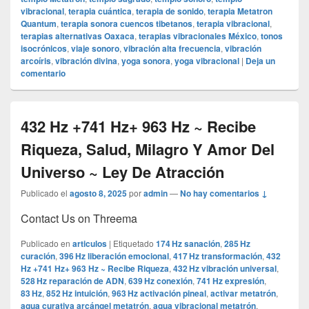
vibracional
,
terapia cuántica
,
terapia de sonido
,
terapia Metatron
Quantum
,
terapia sonora cuencos tibetanos
,
terapia vibracional
,
terapias alternativas Oaxaca
,
terapias vibracionales México
,
tonos
isocrónicos
,
viaje sonoro
,
vibración alta frecuencia
,
vibración
arcoíris
,
vibración divina
,
yoga sonora
,
yoga vibracional
|
Deja un
comentario
432 Hz +741 Hz+ 963 Hz ~ Recibe
Riqueza, Salud, Milagro Y Amor Del
Universo ~ Ley De Atracción
Publicado el
agosto 8, 2025
por
admin
—
No hay comentarios ↓
Contact Us on Threema
Publicado en
articulos
|
Etiquetado
174 Hz sanación
,
285 Hz
curación
,
396 Hz liberación emocional
,
417 Hz transformación
,
432
Hz +741 Hz+ 963 Hz ~ Recibe Riqueza
,
432 Hz vibración universal
,
528 Hz reparación de ADN
,
639 Hz conexión
,
741 Hz expresión
,
83 Hz
,
852 Hz intuición
,
963 Hz activación pineal
,
activar metatrón
,
agua curativa arcángel metatrón
,
agua vibracional metatrón
,