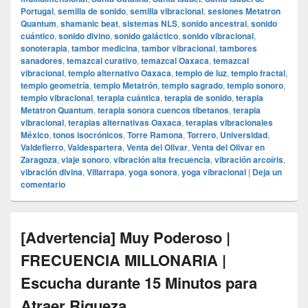
Portugal
,
semilla de sonido
,
semilla vibracional
,
sesiones Metatron
Quantum
,
shamanic beat
,
sistemas NLS
,
sonido ancestral
,
sonido
cuántico
,
sonido divino
,
sonido galáctico
,
sonido vibracional
,
sonoterapia
,
tambor medicina
,
tambor vibracional
,
tambores
sanadores
,
temazcal curativo
,
temazcal Oaxaca
,
temazcal
vibracional
,
templo alternativo Oaxaca
,
templo de luz
,
templo fractal
,
templo geometría
,
templo Metatrón
,
templo sagrado
,
templo sonoro
,
templo vibracional
,
terapia cuántica
,
terapia de sonido
,
terapia
Metatron Quantum
,
terapia sonora cuencos tibetanos
,
terapia
vibracional
,
terapias alternativas Oaxaca
,
terapias vibracionales
México
,
tonos isocrónicos
,
Torre Ramona
,
Torrero
,
Universidad
,
Valdefierro
,
Valdespartera
,
Venta del Olivar
,
Venta del Olivar en
Zaragoza
,
viaje sonoro
,
vibración alta frecuencia
,
vibración arcoíris
,
vibración divina
,
Villarrapa
,
yoga sonora
,
yoga vibracional
|
Deja un
comentario
[Advertencia] Muy Poderoso |
FRECUENCIA MILLONARIA |
Escucha durante 15 Minutos para
Atraer Riqueza