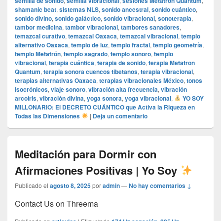
semilla de sonido
,
semilla vibracional
,
sesiones Metatron Quantum
,
shamanic beat
,
sistemas NLS
,
sonido ancestral
,
sonido cuántico
,
sonido divino
,
sonido galáctico
,
sonido vibracional
,
sonoterapia
,
tambor medicina
,
tambor vibracional
,
tambores sanadores
,
temazcal curativo
,
temazcal Oaxaca
,
temazcal vibracional
,
templo
alternativo Oaxaca
,
templo de luz
,
templo fractal
,
templo geometría
,
templo Metatrón
,
templo sagrado
,
templo sonoro
,
templo
vibracional
,
terapia cuántica
,
terapia de sonido
,
terapia Metatron
Quantum
,
terapia sonora cuencos tibetanos
,
terapia vibracional
,
terapias alternativas Oaxaca
,
terapias vibracionales México
,
tonos
isocrónicos
,
viaje sonoro
,
vibración alta frecuencia
,
vibración
arcoíris
,
vibración divina
,
yoga sonora
,
yoga vibracional
,
YO SOY
MILLONARIO: El DECRETO CUÁNTICO que Activa la Riqueza en
Todas las Dimensiones
|
Deja un comentario
Meditación para Dormir con
Afirmaciones Positivas | Yo Soy
Publicado el
agosto 8, 2025
por
admin
—
No hay comentarios ↓
Contact Us on Threema