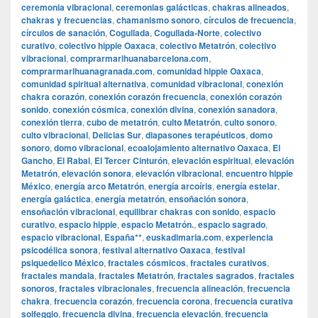
ceremonia vibracional
,
ceremonias galácticas
,
chakras alineados
,
chakras y frecuencias
,
chamanismo sonoro
,
círculos de frecuencia
,
círculos de sanación
,
Cogullada
,
Cogullada-Norte
,
colectivo
curativo
,
colectivo hippie Oaxaca
,
colectivo Metatrón
,
colectivo
vibracional
,
comprarmarihuanabarcelona.com
,
comprarmarihuanagranada.com
,
comunidad hippie Oaxaca
,
comunidad spiritual alternativa
,
comunidad vibracional
,
conexión
chakra corazón
,
conexión corazón frecuencia
,
conexión corazón
sonido
,
conexión cósmica
,
conexión divina
,
conexión sanadora
,
conexión tierra
,
cubo de metatrón
,
culto Metatrón
,
culto sonoro
,
culto vibracional
,
Delicias Sur
,
diapasones terapéuticos
,
domo
sonoro
,
domo vibracional
,
ecoalojamiento alternativo Oaxaca
,
El
Gancho
,
El Rabal
,
El Tercer Cinturón
,
elevación espiritual
,
elevación
Metatrón
,
elevación sonora
,
elevación vibracional
,
encuentro hippie
México
,
energía arco Metatrón
,
energía arcoíris
,
energía estelar
,
energía galáctica
,
energía metatrón
,
ensoñación sonora
,
ensoñación vibracional
,
equilibrar chakras con sonido
,
espacio
curativo
,
espacio hippie
,
espacio Metatrón.
,
espacio sagrado
,
espacio vibracional
,
España**
,
euskadimaria.com
,
experiencia
psicodélica sonora
,
festival alternativo Oaxaca
,
festival
psiquedelico México
,
fractales cósmicos
,
fractales curativos
,
fractales mandala
,
fractales Metatrón
,
fractales sagrados
,
fractales
sonoros
,
fractales vibracionales
,
frecuencia alineación
,
frecuencia
chakra
,
frecuencia corazón
,
frecuencia corona
,
frecuencia curativa
solfeggio
,
frecuencia divina
,
frecuencia elevación
,
frecuencia