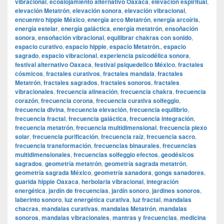
vibracional
,
ecoalojamiento alternativo Oaxaca
,
elevación espiritual
,
elevación Metatrón
,
elevación sonora
,
elevación vibracional
,
encuentro hippie México
,
energía arco Metatrón
,
energía arcoíris
,
energía estelar
,
energía galáctica
,
energía metatrón
,
ensoñación
sonora
,
ensoñación vibracional
,
equilibrar chakras con sonido
,
espacio curativo
,
espacio hippie
,
espacio Metatrón.
,
espacio
sagrado
,
espacio vibracional
,
experiencia psicodélica sonora
,
festival alternativo Oaxaca
,
festival psiquedelico México
,
fractales
cósmicos
,
fractales curativos
,
fractales mandala
,
fractales
Metatrón
,
fractales sagrados
,
fractales sonoros
,
fractales
vibracionales
,
frecuencia alineación
,
frecuencia chakra
,
frecuencia
corazón
,
frecuencia corona
,
frecuencia curativa solfeggio
,
frecuencia divina
,
frecuencia elevación
,
frecuencia equilibrio
,
frecuencia fractal
,
frecuencia galáctica
,
frecuencia integración
,
frecuencia metatrón
,
frecuencia multidimensional
,
frecuencia plexo
solar
,
frecuencia purificación
,
frecuencia raíz
,
frecuencia sacro
,
frecuencia transformación
,
frecuencias binaurales
,
frecuencias
multidimensionales
,
frecuencias solfeggio efectos
,
geodésicos
sagrados
,
geometría metatrón
,
geometría sagrada metatrón
,
geometría sagrada México
,
geometría sanadora
,
gongs sanadores
,
guarida hippie Oaxaca
,
herbolaria vibracional
,
integración
energética
,
jardín de frecuencias
,
jardín sonoro
,
jardines sonoros
,
laberinto sonoro
,
luz energética curativa
,
luz fractal
,
mandalas
chacras
,
mandalas curativas
,
mandalas Metatrón
,
mandalas
sonoros
,
mandalas vibracionales
,
mantras y frecuencias
,
medicina