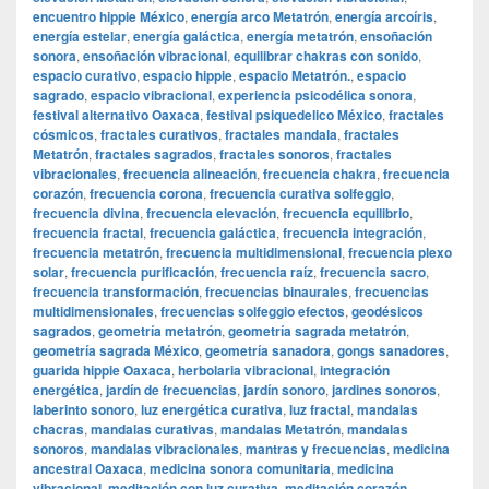
encuentro hippie México
,
energía arco Metatrón
,
energía arcoíris
,
energía estelar
,
energía galáctica
,
energía metatrón
,
ensoñación
sonora
,
ensoñación vibracional
,
equilibrar chakras con sonido
,
espacio curativo
,
espacio hippie
,
espacio Metatrón.
,
espacio
sagrado
,
espacio vibracional
,
experiencia psicodélica sonora
,
festival alternativo Oaxaca
,
festival psiquedelico México
,
fractales
cósmicos
,
fractales curativos
,
fractales mandala
,
fractales
Metatrón
,
fractales sagrados
,
fractales sonoros
,
fractales
vibracionales
,
frecuencia alineación
,
frecuencia chakra
,
frecuencia
corazón
,
frecuencia corona
,
frecuencia curativa solfeggio
,
frecuencia divina
,
frecuencia elevación
,
frecuencia equilibrio
,
frecuencia fractal
,
frecuencia galáctica
,
frecuencia integración
,
frecuencia metatrón
,
frecuencia multidimensional
,
frecuencia plexo
solar
,
frecuencia purificación
,
frecuencia raíz
,
frecuencia sacro
,
frecuencia transformación
,
frecuencias binaurales
,
frecuencias
multidimensionales
,
frecuencias solfeggio efectos
,
geodésicos
sagrados
,
geometría metatrón
,
geometría sagrada metatrón
,
geometría sagrada México
,
geometría sanadora
,
gongs sanadores
,
guarida hippie Oaxaca
,
herbolaria vibracional
,
integración
energética
,
jardín de frecuencias
,
jardín sonoro
,
jardines sonoros
,
laberinto sonoro
,
luz energética curativa
,
luz fractal
,
mandalas
chacras
,
mandalas curativas
,
mandalas Metatrón
,
mandalas
sonoros
,
mandalas vibracionales
,
mantras y frecuencias
,
medicina
ancestral Oaxaca
,
medicina sonora comunitaria
,
medicina
vibracional
,
meditación con luz curativa
,
meditación corazón
,