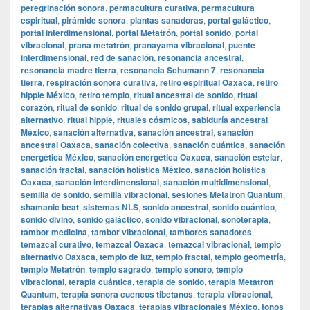
peregrinación sonora
,
permacultura curativa
,
permacultura
espiritual
,
pirámide sonora
,
plantas sanadoras
,
portal galáctico
,
portal interdimensional
,
portal Metatrón
,
portal sonido
,
portal
vibracional
,
prana metatrón
,
pranayama vibracional
,
puente
interdimensional
,
red de sanación
,
resonancia ancestral
,
resonancia madre tierra
,
resonancia Schumann 7
,
resonancia
tierra
,
respiración sonora curativa
,
retiro espiritual Oaxaca
,
retiro
hippie México
,
retiro templo
,
ritual ancestral de sonido
,
ritual
corazón
,
ritual de sonido
,
ritual de sonido grupal
,
ritual experiencia
alternativo
,
ritual hippie
,
rituales cósmicos
,
sabiduría ancestral
México
,
sanación alternativa
,
sanación ancestral
,
sanación
ancestral Oaxaca
,
sanación colectiva
,
sanación cuántica
,
sanación
energética México
,
sanación energética Oaxaca
,
sanación estelar
,
sanación fractal
,
sanación holística México
,
sanación holística
Oaxaca
,
sanación interdimensional
,
sanación multidimensional
,
semilla de sonido
,
semilla vibracional
,
sesiones Metatron Quantum
,
shamanic beat
,
sistemas NLS
,
sonido ancestral
,
sonido cuántico
,
sonido divino
,
sonido galáctico
,
sonido vibracional
,
sonoterapia
,
tambor medicina
,
tambor vibracional
,
tambores sanadores
,
temazcal curativo
,
temazcal Oaxaca
,
temazcal vibracional
,
templo
alternativo Oaxaca
,
templo de luz
,
templo fractal
,
templo geometría
,
templo Metatrón
,
templo sagrado
,
templo sonoro
,
templo
vibracional
,
terapia cuántica
,
terapia de sonido
,
terapia Metatron
Quantum
,
terapia sonora cuencos tibetanos
,
terapia vibracional
,
terapias alternativas Oaxaca
,
terapias vibracionales México
,
tonos