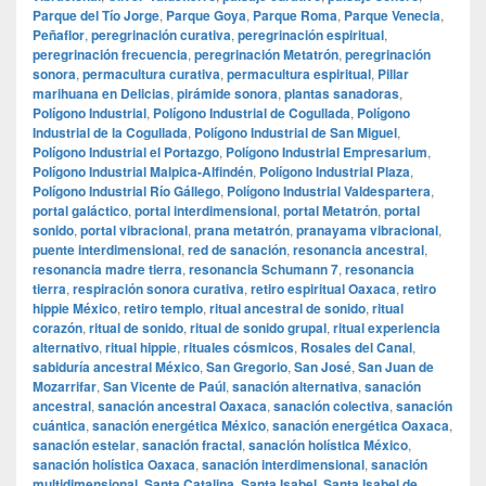
Parque del Tío Jorge
,
Parque Goya
,
Parque Roma
,
Parque Venecia
,
Peñaflor
,
peregrinación curativa
,
peregrinación espiritual
,
peregrinación frecuencia
,
peregrinación Metatrón
,
peregrinación
sonora
,
permacultura curativa
,
permacultura espiritual
,
Pillar
marihuana en Delicias
,
pirámide sonora
,
plantas sanadoras
,
Polígono Industrial
,
Polígono Industrial de Cogullada
,
Polígono
Industrial de la Cogullada
,
Polígono Industrial de San Miguel
,
Polígono Industrial el Portazgo
,
Polígono Industrial Empresarium
,
Polígono Industrial Malpica-Alfindén
,
Polígono Industrial Plaza
,
Polígono Industrial Río Gállego
,
Polígono Industrial Valdespartera
,
portal galáctico
,
portal interdimensional
,
portal Metatrón
,
portal
sonido
,
portal vibracional
,
prana metatrón
,
pranayama vibracional
,
puente interdimensional
,
red de sanación
,
resonancia ancestral
,
resonancia madre tierra
,
resonancia Schumann 7
,
resonancia
tierra
,
respiración sonora curativa
,
retiro espiritual Oaxaca
,
retiro
hippie México
,
retiro templo
,
ritual ancestral de sonido
,
ritual
corazón
,
ritual de sonido
,
ritual de sonido grupal
,
ritual experiencia
alternativo
,
ritual hippie
,
rituales cósmicos
,
Rosales del Canal
,
sabiduría ancestral México
,
San Gregorio
,
San José
,
San Juan de
Mozarrifar
,
San Vicente de Paúl
,
sanación alternativa
,
sanación
ancestral
,
sanación ancestral Oaxaca
,
sanación colectiva
,
sanación
cuántica
,
sanación energética México
,
sanación energética Oaxaca
,
sanación estelar
,
sanación fractal
,
sanación holística México
,
sanación holística Oaxaca
,
sanación interdimensional
,
sanación
multidimensional
,
Santa Catalina
,
Santa Isabel
,
Santa Isabel de