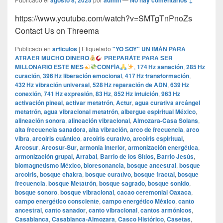
agosto 8, 2025
admin
No hay comentarios ↓
https://www.youtube.com/watch?v=SMTgTnPnoZs
Contact Us on Threema
Publicado en
articulos
|
Etiquetado
"YO SOY" UN IMÁN PARA
ATRAER MUCHO DINERO
PREPARÁTE PARA SER
MILLONARIO ESTE MES
CONFÍA
,
174 Hz sanación
,
285 Hz
curación
,
396 Hz liberación emocional
,
417 Hz transformación
,
432 Hz vibración universal
,
528 Hz reparación de ADN
,
639 Hz
conexión
,
741 Hz expresión
,
83 Hz
,
852 Hz intuición
,
963 Hz
activación pineal
,
activar metatrón
,
Actur
,
agua curativa arcángel
metatrón
,
agua vibracional metatrón
,
albergue espiritual México
,
alineación sonora
,
alineación vibracional
,
Almozara-Casa Solans
,
alta frecuencia sanadora
,
alta vibración
,
arco de frecuencia
,
arco
vibra
,
arcoíris cuántico
,
arcoíris curativo
,
arcoíris espiritual
,
Arcosur
,
Arcosur-Sur
,
armonía interior
,
armonización energética
,
armonización grupal
,
Arrabal
,
Barrio de los Sitios
,
Barrio Jesús
,
biomagnetismo México
,
bioresonancia
,
bosque ancestral
,
bosque
arcoíris
,
bosque chakra
,
bosque curativo
,
bosque fractal
,
bosque
frecuencia
,
bosque Metatrón
,
bosque sagrado
,
bosque sonido
,
bosque sonoro
,
bosque vibracional
,
cacao ceremonial Oaxaca
,
campo energético consciente
,
campo energético México
,
canto
ancestral
,
canto sanador
,
canto vibracional
,
cantos armónicos
,
Casablanca
,
Casablanca-Almozara
,
Casco Histórico
,
Casetas
,