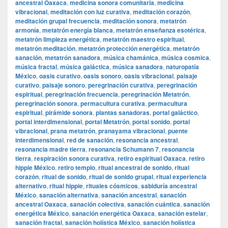
ancestral Oaxaca
,
medicina sonora comunitaria
,
medicina
vibracional
,
meditación con luz curativa
,
meditación corazón
,
meditación grupal frecuencia
,
meditación sonora
,
metatrón
armonía
,
metatrón energía blanca
,
metatrón enseñanza esotérica
,
metatrón limpieza energética
,
metatrón maestro espiritual
,
metatrón meditación
,
metatrón protección energética
,
metatrón
sanación
,
metatrón sanadora
,
música chamánica
,
música cosmica
,
música fractal
,
música galáctica
,
música sanadora
,
naturopatía
México
,
oasis curativo
,
oasis sonoro
,
oasis vibracional
,
paisaje
curativo
,
paisaje sonoro
,
peregrinación curativa
,
peregrinación
espiritual
,
peregrinación frecuencia
,
peregrinación Metatrón
,
peregrinación sonora
,
permacultura curativa
,
permacultura
espiritual
,
pirámide sonora
,
plantas sanadoras
,
portal galáctico
,
portal interdimensional
,
portal Metatrón
,
portal sonido
,
portal
vibracional
,
prana metatrón
,
pranayama vibracional
,
puente
interdimensional
,
red de sanación
,
resonancia ancestral
,
resonancia madre tierra
,
resonancia Schumann 7
,
resonancia
tierra
,
respiración sonora curativa
,
retiro espiritual Oaxaca
,
retiro
hippie México
,
retiro templo
,
ritual ancestral de sonido
,
ritual
corazón
,
ritual de sonido
,
ritual de sonido grupal
,
ritual experiencia
alternativo
,
ritual hippie
,
rituales cósmicos
,
sabiduría ancestral
México
,
sanación alternativa
,
sanación ancestral
,
sanación
ancestral Oaxaca
,
sanación colectiva
,
sanación cuántica
,
sanación
energética México
,
sanación energética Oaxaca
,
sanación estelar
,
sanación fractal
,
sanación holística México
,
sanación holística