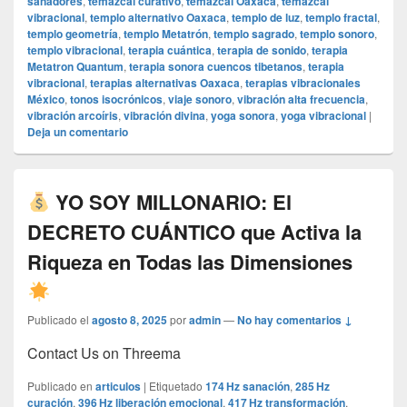
sanadores
,
temazcal curativo
,
temazcal Oaxaca
,
temazcal
vibracional
,
templo alternativo Oaxaca
,
templo de luz
,
templo fractal
,
templo geometría
,
templo Metatrón
,
templo sagrado
,
templo sonoro
,
templo vibracional
,
terapia cuántica
,
terapia de sonido
,
terapia
Metatron Quantum
,
terapia sonora cuencos tibetanos
,
terapia
vibracional
,
terapias alternativas Oaxaca
,
terapias vibracionales
México
,
tonos isocrónicos
,
viaje sonoro
,
vibración alta frecuencia
,
vibración arcoíris
,
vibración divina
,
yoga sonora
,
yoga vibracional
|
Deja un comentario
YO SOY MILLONARIO: El
DECRETO CUÁNTICO que Activa la
Riqueza en Todas las Dimensiones
Publicado el
agosto 8, 2025
por
admin
—
No hay comentarios ↓
Contact Us on Threema
Publicado en
articulos
|
Etiquetado
174 Hz sanación
,
285 Hz
curación
,
396 Hz liberación emocional
,
417 Hz transformación
,