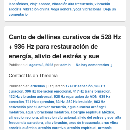
isocrónicos
,
viaje sonoro
,
vibración alta frecuencia
,
vibración
arcoíris
,
vibración divina
,
yoga sonora
,
yoga vibracional
|
Deja un
comentario
Canto de delfines curativos de 528 Hz
+ 936 Hz para restauración de
energía, alivio del estrés y sue
Publicado el
agosto 8, 2025
por
admin
—
No hay comentarios ↓
Contact Us on Threema
Publicado en
articulos
|
Etiquetado
174 Hz sanación
,
285 Hz
curación
,
396 Hz liberación emocional
,
417 Hz transformación
,
432 Hz vibración universal
,
528 Hz reparación de ADN
,
639 Hz
conexión
,
741 Hz expresión
,
83 Hz
,
852 Hz intuición
,
963 Hz
activación pineal
,
activar metatrón
,
agua curativa arcángel
metatrón
,
agua vibracional metatrón
,
albergue espiritual México
,
alineación sonora
,
alineación vibracional
,
alivio del estrés y sue
,
alta
frecuencia sanadora
,
alta vibración
,
arco de frecuencia
,
arco vibra
,
arcoíris cuántico
,
arcoíris curativo
,
arcoíris espiritual
,
armonía