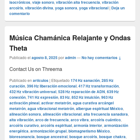
isocrónicos
,
viaje sonoro
,
vibración alta frecuencia
,
vibración
arcoíris
,
vibración divina
,
yoga sonora
,
yoga vibracional
|
Deja un
comentario
Música Chamánica Relajante y Ondas
Theta
Publicado el
agosto 8, 2025
por
admin
—
No hay comentarios ↓
Contact Us on Threema
Publicado en
articulos
|
Etiquetado
174 Hz sanación
,
285 Hz
curación
,
396 Hz liberación emocional
,
417 Hz transformación
,
432 Hz vibración universal
,
528 Hz reparación de ADN
,
639 Hz
conexión
,
741 Hz expresión
,
83 Hz
,
852 Hz intuición
,
963 Hz
activación pineal
,
activar metatrón
,
agua curativa arcángel
metatrón
,
agua vibracional metatrón
,
albergue espiritual México
,
alineación sonora
,
alineación vibracional
,
alta frecuencia sanadora
,
alta vibración
,
arco de frecuencia
,
arco vibra
,
arcoíris cuántico
,
arcoíris curativo
,
arcoíris espiritual
,
armonía interior
,
armonización
energética
,
armonización grupal
,
biomagnetismo México
,
bioresonancia
,
bosque ancestral
,
bosque arcoíris
,
bosque chakra
,