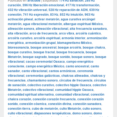
Publicado en
articulos
|
Etiquetado
174 Hz sanación
,
285 Hz
curación
,
396 Hz liberación emocional
,
417 Hz transformación
,
432 Hz vibración universal
,
528 Hz reparación de ADN
,
639 Hz
conexión
,
741 Hz expresión
,
83 Hz
,
852 Hz intuición
,
963 Hz
activación pineal
,
activar metatrón
,
agua curativa arcángel
metatrón
,
agua vibracional metatrón
,
albergue espiritual México
,
alineación sonora
,
alineación vibracional
,
alta frecuencia sanadora
,
alta vibración
,
arco de frecuencia
,
arco vibra
,
arcoíris cuántico
,
arcoíris curativo
,
arcoíris espiritual
,
armonía interior
,
armonización
energética
,
armonización grupal
,
biomagnetismo México
,
bioresonancia
,
bosque ancestral
,
bosque arcoíris
,
bosque chakra
,
bosque curativo
,
bosque fractal
,
bosque frecuencia
,
bosque
Metatrón
,
bosque sagrado
,
bosque sonido
,
bosque sonoro
,
bosque
vibracional
,
cacao ceremonial Oaxaca
,
campo energético
consciente
,
campo energético México
,
canto ancestral
,
canto
sanador
,
canto vibracional
,
cantos armónicos
,
ceremonia
vibracional
,
ceremonias galácticas
,
chakras alineados
,
chakras y
frecuencias
,
chamanismo sonoro
,
círculos de frecuencia
,
círculos
de sanación
,
colectivo curativo
,
colectivo hippie Oaxaca
,
colectivo
Metatrón
,
colectivo vibracional
,
comunidad hippie Oaxaca
,
comunidad spiritual alternativa
,
comunidad vibracional
,
conexión
chakra corazón
,
conexión corazón frecuencia
,
conexión corazón
sonido
,
conexión cósmica
,
conexión divina
,
conexión sanadora
,
conexión tierra
,
cubo de metatrón
,
culto Metatrón
,
culto sonoro
,
culto vibracional
,
diapasones terapéuticos
,
domo sonoro
,
domo