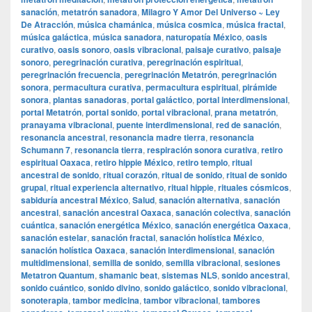
sanación
,
metatrón sanadora
,
Milagro Y Amor Del Universo ~ Ley
De Atracción
,
música chamánica
,
música cosmica
,
música fractal
,
música galáctica
,
música sanadora
,
naturopatía México
,
oasis
curativo
,
oasis sonoro
,
oasis vibracional
,
paisaje curativo
,
paisaje
sonoro
,
peregrinación curativa
,
peregrinación espiritual
,
peregrinación frecuencia
,
peregrinación Metatrón
,
peregrinación
sonora
,
permacultura curativa
,
permacultura espiritual
,
pirámide
sonora
,
plantas sanadoras
,
portal galáctico
,
portal interdimensional
,
portal Metatrón
,
portal sonido
,
portal vibracional
,
prana metatrón
,
pranayama vibracional
,
puente interdimensional
,
red de sanación
,
resonancia ancestral
,
resonancia madre tierra
,
resonancia
Schumann 7
,
resonancia tierra
,
respiración sonora curativa
,
retiro
espiritual Oaxaca
,
retiro hippie México
,
retiro templo
,
ritual
ancestral de sonido
,
ritual corazón
,
ritual de sonido
,
ritual de sonido
grupal
,
ritual experiencia alternativo
,
ritual hippie
,
rituales cósmicos
,
sabiduría ancestral México
,
Salud
,
sanación alternativa
,
sanación
ancestral
,
sanación ancestral Oaxaca
,
sanación colectiva
,
sanación
cuántica
,
sanación energética México
,
sanación energética Oaxaca
,
sanación estelar
,
sanación fractal
,
sanación holística México
,
sanación holística Oaxaca
,
sanación interdimensional
,
sanación
multidimensional
,
semilla de sonido
,
semilla vibracional
,
sesiones
Metatron Quantum
,
shamanic beat
,
sistemas NLS
,
sonido ancestral
,
sonido cuántico
,
sonido divino
,
sonido galáctico
,
sonido vibracional
,
sonoterapia
,
tambor medicina
,
tambor vibracional
,
tambores