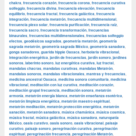
chakra
,
frecuencia corazón
,
frecuencia corona
,
frecuencia curativa
solfeggio
,
frecuencia divina
,
frecuencia elevación
,
frecuencia
equilibrio
,
frecuencia fractal
,
frecuencia galáctica
,
frecuencia
integración
,
frecuencia metatrón
,
frecuencia multidimensional
,
frecuencia plexo solar
,
frecuencia purificación
,
frecuencia raíz
,
frecuencia sacro
,
frecuencia transformación
,
frecuencias
binaurales
,
frecuencias multidimensionales
,
frecuencias solfeggio
efectos
,
geodésicos sagrados
,
geometría metatrón
,
geometría
sagrada metatrón
,
geometría sagrada México
,
geometría sanadora
,
gongs sanadores
,
guarida hippie Oaxaca
,
herbolaria vibracional
,
integración energética
,
jardín de frecuencias
,
jardín sonoro
,
jardines
sonoros
,
laberinto sonoro
,
luz energética curativa
,
luz fractal
,
mandalas chacras
,
mandalas curativas
,
mandalas Metatrón
,
mandalas sonoros
,
mandalas vibracionales
,
mantras y frecuencias
,
medicina ancestral Oaxaca
,
medicina sonora comunitaria
,
medicina
vibracional
,
meditación con luz curativa
,
meditación corazón
,
meditación grupal frecuencia
,
meditación sonora
,
metatrón
armonía
,
metatrón energía blanca
,
metatrón enseñanza esotérica
,
metatrón limpieza energética
,
metatrón maestro espiritual
,
metatrón meditación
,
metatrón protección energética
,
metatrón
sanación
,
metatrón sanadora
,
música chamánica
,
música cosmica
,
música fractal
,
música galáctica
,
música sanadora
,
naturopatía
México
,
oasis curativo
,
oasis sonoro
,
oasis vibracional
,
paisaje
curativo
,
paisaje sonoro
,
peregrinación curativa
,
peregrinación
espiritual
,
peregrinación frecuencia
,
peregrinación Metatrón
,