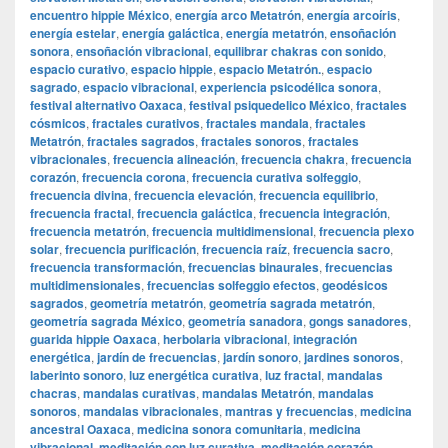
encuentro hippie México
,
energía arco Metatrón
,
energía arcoíris
,
energía estelar
,
energía galáctica
,
energía metatrón
,
ensoñación
sonora
,
ensoñación vibracional
,
equilibrar chakras con sonido
,
espacio curativo
,
espacio hippie
,
espacio Metatrón.
,
espacio
sagrado
,
espacio vibracional
,
experiencia psicodélica sonora
,
festival alternativo Oaxaca
,
festival psiquedelico México
,
fractales
cósmicos
,
fractales curativos
,
fractales mandala
,
fractales
Metatrón
,
fractales sagrados
,
fractales sonoros
,
fractales
vibracionales
,
frecuencia alineación
,
frecuencia chakra
,
frecuencia
corazón
,
frecuencia corona
,
frecuencia curativa solfeggio
,
frecuencia divina
,
frecuencia elevación
,
frecuencia equilibrio
,
frecuencia fractal
,
frecuencia galáctica
,
frecuencia integración
,
frecuencia metatrón
,
frecuencia multidimensional
,
frecuencia plexo
solar
,
frecuencia purificación
,
frecuencia raíz
,
frecuencia sacro
,
frecuencia transformación
,
frecuencias binaurales
,
frecuencias
multidimensionales
,
frecuencias solfeggio efectos
,
geodésicos
sagrados
,
geometría metatrón
,
geometría sagrada metatrón
,
geometría sagrada México
,
geometría sanadora
,
gongs sanadores
,
guarida hippie Oaxaca
,
herbolaria vibracional
,
integración
energética
,
jardín de frecuencias
,
jardín sonoro
,
jardines sonoros
,
laberinto sonoro
,
luz energética curativa
,
luz fractal
,
mandalas
chacras
,
mandalas curativas
,
mandalas Metatrón
,
mandalas
sonoros
,
mandalas vibracionales
,
mantras y frecuencias
,
medicina
ancestral Oaxaca
,
medicina sonora comunitaria
,
medicina
vibracional
,
meditación con luz curativa
,
meditación corazón
,