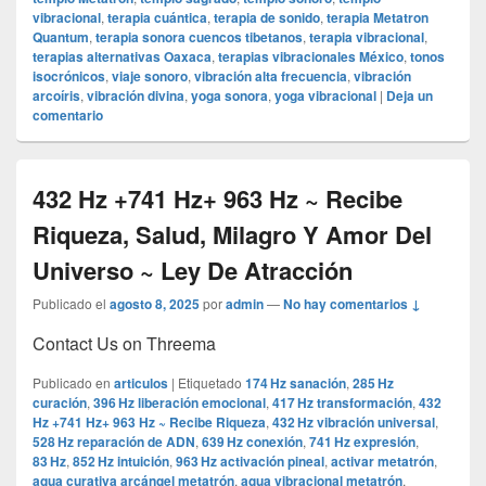
vibracional
,
terapia cuántica
,
terapia de sonido
,
terapia Metatron
Quantum
,
terapia sonora cuencos tibetanos
,
terapia vibracional
,
terapias alternativas Oaxaca
,
terapias vibracionales México
,
tonos
isocrónicos
,
viaje sonoro
,
vibración alta frecuencia
,
vibración
arcoíris
,
vibración divina
,
yoga sonora
,
yoga vibracional
|
Deja un
comentario
432 Hz +741 Hz+ 963 Hz ~ Recibe
Riqueza, Salud, Milagro Y Amor Del
Universo ~ Ley De Atracción
Publicado el
agosto 8, 2025
por
admin
—
No hay comentarios ↓
Contact Us on Threema
Publicado en
articulos
|
Etiquetado
174 Hz sanación
,
285 Hz
curación
,
396 Hz liberación emocional
,
417 Hz transformación
,
432
Hz +741 Hz+ 963 Hz ~ Recibe Riqueza
,
432 Hz vibración universal
,
528 Hz reparación de ADN
,
639 Hz conexión
,
741 Hz expresión
,
83 Hz
,
852 Hz intuición
,
963 Hz activación pineal
,
activar metatrón
,
agua curativa arcángel metatrón
,
agua vibracional metatrón
,