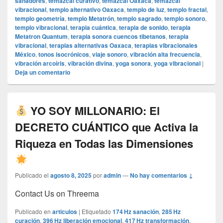
sanadores
,
temazcal curativo
,
temazcal Oaxaca
,
temazcal
vibracional
,
templo alternativo Oaxaca
,
templo de luz
,
templo fractal
,
templo geometría
,
templo Metatrón
,
templo sagrado
,
templo sonoro
,
templo vibracional
,
terapia cuántica
,
terapia de sonido
,
terapia
Metatron Quantum
,
terapia sonora cuencos tibetanos
,
terapia
vibracional
,
terapias alternativas Oaxaca
,
terapias vibracionales
México
,
tonos isocrónicos
,
viaje sonoro
,
vibración alta frecuencia
,
vibración arcoíris
,
vibración divina
,
yoga sonora
,
yoga vibracional
|
Deja un comentario
YO SOY MILLONARIO: El
DECRETO CUÁNTICO que Activa la
Riqueza en Todas las Dimensiones
Publicado el
agosto 8, 2025
por
admin
—
No hay comentarios ↓
Contact Us on Threema
Publicado en
articulos
|
Etiquetado
174 Hz sanación
,
285 Hz
curación
,
396 Hz liberación emocional
,
417 Hz transformación
,