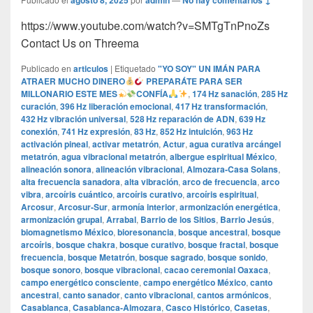
agosto 8, 2025
admin
No hay comentarios ↓
https://www.youtube.com/watch?v=SMTgTnPnoZs
Contact Us on Threema
Publicado en
articulos
|
Etiquetado
"YO SOY" UN IMÁN PARA
ATRAER MUCHO DINERO
PREPARÁTE PARA SER
MILLONARIO ESTE MES
CONFÍA
,
174 Hz sanación
,
285 Hz
curación
,
396 Hz liberación emocional
,
417 Hz transformación
,
432 Hz vibración universal
,
528 Hz reparación de ADN
,
639 Hz
conexión
,
741 Hz expresión
,
83 Hz
,
852 Hz intuición
,
963 Hz
activación pineal
,
activar metatrón
,
Actur
,
agua curativa arcángel
metatrón
,
agua vibracional metatrón
,
albergue espiritual México
,
alineación sonora
,
alineación vibracional
,
Almozara-Casa Solans
,
alta frecuencia sanadora
,
alta vibración
,
arco de frecuencia
,
arco
vibra
,
arcoíris cuántico
,
arcoíris curativo
,
arcoíris espiritual
,
Arcosur
,
Arcosur-Sur
,
armonía interior
,
armonización energética
,
armonización grupal
,
Arrabal
,
Barrio de los Sitios
,
Barrio Jesús
,
biomagnetismo México
,
bioresonancia
,
bosque ancestral
,
bosque
arcoíris
,
bosque chakra
,
bosque curativo
,
bosque fractal
,
bosque
frecuencia
,
bosque Metatrón
,
bosque sagrado
,
bosque sonido
,
bosque sonoro
,
bosque vibracional
,
cacao ceremonial Oaxaca
,
campo energético consciente
,
campo energético México
,
canto
ancestral
,
canto sanador
,
canto vibracional
,
cantos armónicos
,
Casablanca
,
Casablanca-Almozara
,
Casco Histórico
,
Casetas
,