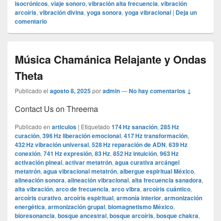
isocrónicos
,
viaje sonoro
,
vibración alta frecuencia
,
vibración
arcoíris
,
vibración divina
,
yoga sonora
,
yoga vibracional
|
Deja un
comentario
Música Chamánica Relajante y Ondas
Theta
Publicado el
agosto 8, 2025
por
admin
—
No hay comentarios ↓
Contact Us on Threema
Publicado en
articulos
|
Etiquetado
174 Hz sanación
,
285 Hz
curación
,
396 Hz liberación emocional
,
417 Hz transformación
,
432 Hz vibración universal
,
528 Hz reparación de ADN
,
639 Hz
conexión
,
741 Hz expresión
,
83 Hz
,
852 Hz intuición
,
963 Hz
activación pineal
,
activar metatrón
,
agua curativa arcángel
metatrón
,
agua vibracional metatrón
,
albergue espiritual México
,
alineación sonora
,
alineación vibracional
,
alta frecuencia sanadora
,
alta vibración
,
arco de frecuencia
,
arco vibra
,
arcoíris cuántico
,
arcoíris curativo
,
arcoíris espiritual
,
armonía interior
,
armonización
energética
,
armonización grupal
,
biomagnetismo México
,
bioresonancia
,
bosque ancestral
,
bosque arcoíris
,
bosque chakra
,