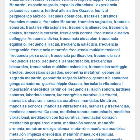
Metatrón.
,
espacio sagrado
,
espacio vibracional
,
experiencia
psicodélica sonora
,
festival alternativo Oaxaca
,
festival
psiquedelico México
,
fractales cósmicos
,
fractales curativos
,
fractales mandala
,
fractales Metatrón
,
fractales sagrados
,
fractales
sonoros
,
fractales vibracionales
,
frecuencia alineación
,
frecuencia
chakra
,
frecuencia corazón
,
frecuencia corona
,
frecuencia curativa
solfeggio
,
frecuencia divina
,
frecuencia elevación
,
frecuencia
equilibrio
,
frecuencia fractal
,
frecuencia galáctica
,
frecuencia
integración
,
frecuencia metatrón
,
frecuencia multidimensional
,
frecuencia plexo solar
,
frecuencia purificación
,
frecuencia raíz
,
frecuencia sacro
,
frecuencia transformación
,
frecuencias
binaurales
,
frecuencias multidimensionales
,
frecuencias solfeggio
efectos
,
geodésicos sagrados
,
geometría metatrón
,
geometría
sagrada metatrón
,
geometría sagrada México
,
geometría sanadora
,
gongs sanadores
,
guarida hippie Oaxaca
,
herbolaria vibracional
,
integración energética
,
jardín de frecuencias
,
jardín sonoro
,
jardines
sonoros
,
laberinto sonoro
,
luz energética curativa
,
luz fractal
,
mandalas chacras
,
mandalas curativas
,
mandalas Metatrón
,
mandalas sonoros
,
mandalas vibracionales
,
mantras y frecuencias
,
medicina ancestral Oaxaca
,
medicina sonora comunitaria
,
medicina
vibracional
,
meditación con luz curativa
,
meditación corazón
,
meditación grupal frecuencia
,
meditación sonora
,
metatrón
armonía
,
metatrón energía blanca
,
metatrón enseñanza esotérica
,
metatrón limpieza energética
,
metatrón maestro espiritual
,
metatrón meditación
,
metatrón protección energética
,
metatrón