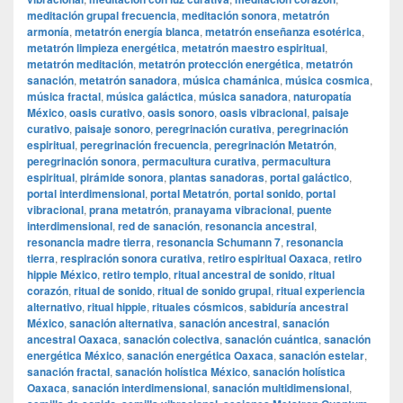
meditación grupal frecuencia
,
meditación sonora
,
metatrón
armonía
,
metatrón energía blanca
,
metatrón enseñanza esotérica
,
metatrón limpieza energética
,
metatrón maestro espiritual
,
metatrón meditación
,
metatrón protección energética
,
metatrón
sanación
,
metatrón sanadora
,
música chamánica
,
música cosmica
,
música fractal
,
música galáctica
,
música sanadora
,
naturopatía
México
,
oasis curativo
,
oasis sonoro
,
oasis vibracional
,
paisaje
curativo
,
paisaje sonoro
,
peregrinación curativa
,
peregrinación
espiritual
,
peregrinación frecuencia
,
peregrinación Metatrón
,
peregrinación sonora
,
permacultura curativa
,
permacultura
espiritual
,
pirámide sonora
,
plantas sanadoras
,
portal galáctico
,
portal interdimensional
,
portal Metatrón
,
portal sonido
,
portal
vibracional
,
prana metatrón
,
pranayama vibracional
,
puente
interdimensional
,
red de sanación
,
resonancia ancestral
,
resonancia madre tierra
,
resonancia Schumann 7
,
resonancia
tierra
,
respiración sonora curativa
,
retiro espiritual Oaxaca
,
retiro
hippie México
,
retiro templo
,
ritual ancestral de sonido
,
ritual
corazón
,
ritual de sonido
,
ritual de sonido grupal
,
ritual experiencia
alternativo
,
ritual hippie
,
rituales cósmicos
,
sabiduría ancestral
México
,
sanación alternativa
,
sanación ancestral
,
sanación
ancestral Oaxaca
,
sanación colectiva
,
sanación cuántica
,
sanación
energética México
,
sanación energética Oaxaca
,
sanación estelar
,
sanación fractal
,
sanación holística México
,
sanación holística
Oaxaca
,
sanación interdimensional
,
sanación multidimensional
,