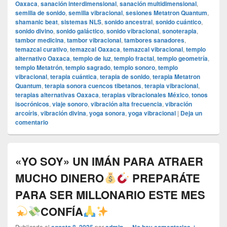
Oaxaca
,
sanación interdimensional
,
sanación multidimensional
,
semilla de sonido
,
semilla vibracional
,
sesiones Metatron Quantum
,
shamanic beat
,
sistemas NLS
,
sonido ancestral
,
sonido cuántico
,
sonido divino
,
sonido galáctico
,
sonido vibracional
,
sonoterapia
,
tambor medicina
,
tambor vibracional
,
tambores sanadores
,
temazcal curativo
,
temazcal Oaxaca
,
temazcal vibracional
,
templo
alternativo Oaxaca
,
templo de luz
,
templo fractal
,
templo geometría
,
templo Metatrón
,
templo sagrado
,
templo sonoro
,
templo
vibracional
,
terapia cuántica
,
terapia de sonido
,
terapia Metatron
Quantum
,
terapia sonora cuencos tibetanos
,
terapia vibracional
,
terapias alternativas Oaxaca
,
terapias vibracionales México
,
tonos
isocrónicos
,
viaje sonoro
,
vibración alta frecuencia
,
vibración
arcoíris
,
vibración divina
,
yoga sonora
,
yoga vibracional
|
Deja un
comentario
«YO SOY» UN IMÁN PARA ATRAER
MUCHO DINERO
PREPARÁTE
PARA SER MILLONARIO ESTE MES
CONFÍA
Publicado el
por
—