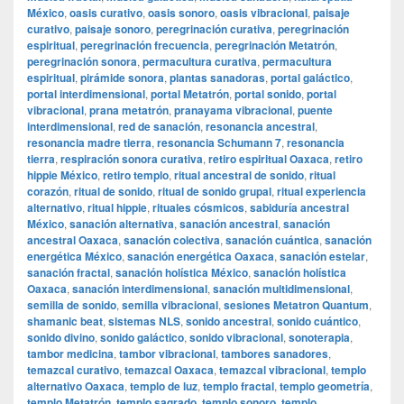
México
,
oasis curativo
,
oasis sonoro
,
oasis vibracional
,
paisaje
curativo
,
paisaje sonoro
,
peregrinación curativa
,
peregrinación
espiritual
,
peregrinación frecuencia
,
peregrinación Metatrón
,
peregrinación sonora
,
permacultura curativa
,
permacultura
espiritual
,
pirámide sonora
,
plantas sanadoras
,
portal galáctico
,
portal interdimensional
,
portal Metatrón
,
portal sonido
,
portal
vibracional
,
prana metatrón
,
pranayama vibracional
,
puente
interdimensional
,
red de sanación
,
resonancia ancestral
,
resonancia madre tierra
,
resonancia Schumann 7
,
resonancia
tierra
,
respiración sonora curativa
,
retiro espiritual Oaxaca
,
retiro
hippie México
,
retiro templo
,
ritual ancestral de sonido
,
ritual
corazón
,
ritual de sonido
,
ritual de sonido grupal
,
ritual experiencia
alternativo
,
ritual hippie
,
rituales cósmicos
,
sabiduría ancestral
México
,
sanación alternativa
,
sanación ancestral
,
sanación
ancestral Oaxaca
,
sanación colectiva
,
sanación cuántica
,
sanación
energética México
,
sanación energética Oaxaca
,
sanación estelar
,
sanación fractal
,
sanación holística México
,
sanación holística
Oaxaca
,
sanación interdimensional
,
sanación multidimensional
,
semilla de sonido
,
semilla vibracional
,
sesiones Metatron Quantum
,
shamanic beat
,
sistemas NLS
,
sonido ancestral
,
sonido cuántico
,
sonido divino
,
sonido galáctico
,
sonido vibracional
,
sonoterapia
,
tambor medicina
,
tambor vibracional
,
tambores sanadores
,
temazcal curativo
,
temazcal Oaxaca
,
temazcal vibracional
,
templo
alternativo Oaxaca
,
templo de luz
,
templo fractal
,
templo geometría
,
templo Metatrón
,
templo sagrado
,
templo sonoro
,
templo