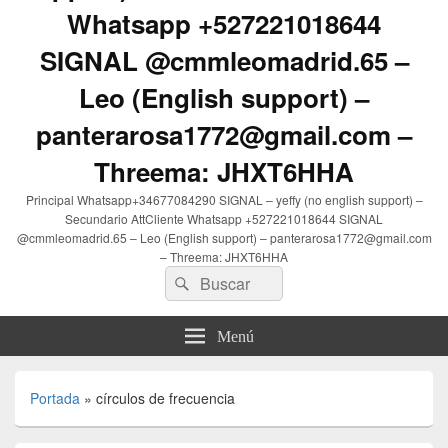
Whatsapp +527221018644
SIGNAL @cmmleomadrid.65 –
Leo (English support) –
panterarosa1772@gmail.com –
Threema: JHXT6HHA
Principal Whatsapp+34677084290 SIGNAL – yeffy (no english support) –
Secundario AttCliente Whatsapp +527221018644 SIGNAL
@cmmleomadrid.65 – Leo (English support) – panterarosa1772@gmail.com
– Threema: JHXT6HHA
Buscar
Buscar
por:
Menú
Portada
»
círculos de frecuencia