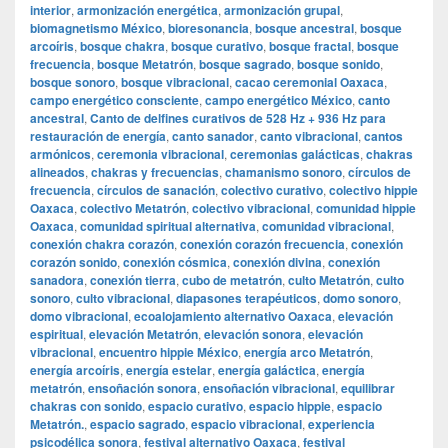
interior
,
armonización energética
,
armonización grupal
,
biomagnetismo México
,
bioresonancia
,
bosque ancestral
,
bosque
arcoíris
,
bosque chakra
,
bosque curativo
,
bosque fractal
,
bosque
frecuencia
,
bosque Metatrón
,
bosque sagrado
,
bosque sonido
,
bosque sonoro
,
bosque vibracional
,
cacao ceremonial Oaxaca
,
campo energético consciente
,
campo energético México
,
canto
ancestral
,
Canto de delfines curativos de 528 Hz + 936 Hz para
restauración de energía
,
canto sanador
,
canto vibracional
,
cantos
armónicos
,
ceremonia vibracional
,
ceremonias galácticas
,
chakras
alineados
,
chakras y frecuencias
,
chamanismo sonoro
,
círculos de
frecuencia
,
círculos de sanación
,
colectivo curativo
,
colectivo hippie
Oaxaca
,
colectivo Metatrón
,
colectivo vibracional
,
comunidad hippie
Oaxaca
,
comunidad spiritual alternativa
,
comunidad vibracional
,
conexión chakra corazón
,
conexión corazón frecuencia
,
conexión
corazón sonido
,
conexión cósmica
,
conexión divina
,
conexión
sanadora
,
conexión tierra
,
cubo de metatrón
,
culto Metatrón
,
culto
sonoro
,
culto vibracional
,
diapasones terapéuticos
,
domo sonoro
,
domo vibracional
,
ecoalojamiento alternativo Oaxaca
,
elevación
espiritual
,
elevación Metatrón
,
elevación sonora
,
elevación
vibracional
,
encuentro hippie México
,
energía arco Metatrón
,
energía arcoíris
,
energía estelar
,
energía galáctica
,
energía
metatrón
,
ensoñación sonora
,
ensoñación vibracional
,
equilibrar
chakras con sonido
,
espacio curativo
,
espacio hippie
,
espacio
Metatrón.
,
espacio sagrado
,
espacio vibracional
,
experiencia
psicodélica sonora
,
festival alternativo Oaxaca
,
festival