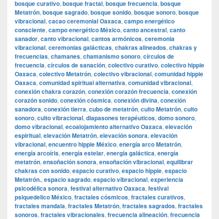
bosque curativo
,
bosque fractal
,
bosque frecuencia
,
bosque
Metatrón
,
bosque sagrado
,
bosque sonido
,
bosque sonoro
,
bosque
vibracional
,
cacao ceremonial Oaxaca
,
campo energético
consciente
,
campo energético México
,
canto ancestral
,
canto
sanador
,
canto vibracional
,
cantos armónicos
,
ceremonia
vibracional
,
ceremonias galácticas
,
chakras alineados
,
chakras y
frecuencias
,
chamanes
,
chamanismo sonoro
,
círculos de
frecuencia
,
círculos de sanación
,
colectivo curativo
,
colectivo hippie
Oaxaca
,
colectivo Metatrón
,
colectivo vibracional
,
comunidad hippie
Oaxaca
,
comunidad spiritual alternativa
,
comunidad vibracional
,
conexión chakra corazón
,
conexión corazón frecuencia
,
conexión
corazón sonido
,
conexión cósmica
,
conexión divina
,
conexión
sanadora
,
conexión tierra
,
cubo de metatrón
,
culto Metatrón
,
culto
sonoro
,
culto vibracional
,
diapasones terapéuticos
,
domo sonoro
,
domo vibracional
,
ecoalojamiento alternativo Oaxaca
,
elevación
espiritual
,
elevación Metatrón
,
elevación sonora
,
elevación
vibracional
,
encuentro hippie México
,
energía arco Metatrón
,
energía arcoíris
,
energía estelar
,
energía galáctica
,
energía
metatrón
,
ensoñación sonora
,
ensoñación vibracional
,
equilibrar
chakras con sonido
,
espacio curativo
,
espacio hippie
,
espacio
Metatrón.
,
espacio sagrado
,
espacio vibracional
,
experiencia
psicodélica sonora
,
festival alternativo Oaxaca
,
festival
psiquedelico México
,
fractales cósmicos
,
fractales curativos
,
fractales mandala
,
fractales Metatrón
,
fractales sagrados
,
fractales
sonoros
,
fractales vibracionales
,
frecuencia alineación
,
frecuencia