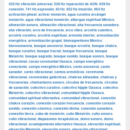
432 Hz vibración universal
,
528 Hz reparación de ADN
,
639 Hz
conexión
,
741 Hz expresión
,
83 Hz
,
852 Hz intuición
,
963 Hz
activación pineal
,
activar metatrón
,
agua curativa arcángel
metatrón
,
agua vibracional metatrón
,
albergue espiritual México
,
alineación sonora
,
alineación vibracional
,
alta frecuencia sanadora
,
alta vibración
,
arco de frecuencia
,
arco vibra
,
arcoíris cuántico
,
arcoíris curativo
,
arcoíris espiritual
,
armonía interior
,
armonización
energética
,
armonización grupal
,
biomagnetismo México
,
bioresonancia
,
bosque ancestral
,
bosque arcoíris
,
bosque chakra
,
bosque curativo
,
bosque fractal
,
bosque frecuencia
,
bosque
Metatrón
,
bosque sagrado
,
bosque sonido
,
bosque sonoro
,
bosque
vibracional
,
cacao ceremonial Oaxaca
,
campo energético
consciente
,
campo energético México
,
canto ancestral
,
canto
sanador
,
canto vibracional
,
cantos armónicos
,
ceremonia
vibracional
,
ceremonias galácticas
,
chakras alineados
,
chakras y
frecuencias
,
chamanismo sonoro
,
círculos de frecuencia
,
círculos
de sanación
,
colectivo curativo
,
colectivo hippie Oaxaca
,
colectivo
Metatrón
,
colectivo vibracional
,
comunidad hippie Oaxaca
,
comunidad spiritual alternativa
,
comunidad vibracional
,
conexión
chakra corazón
,
conexión corazón frecuencia
,
conexión corazón
sonido
,
conexión cósmica
,
conexión divina
,
conexión sanadora
,
conexión tierra
,
cubo de metatrón
,
culto Metatrón
,
culto sonoro
,
culto vibracional
,
diapasones terapéuticos
,
domo sonoro
,
domo
vibracional
,
ecoalojamiento alternativo Oaxaca
,
elevación espiritual
,
elevación Metatrón
,
elevación sonora
,
elevación vibracional
,