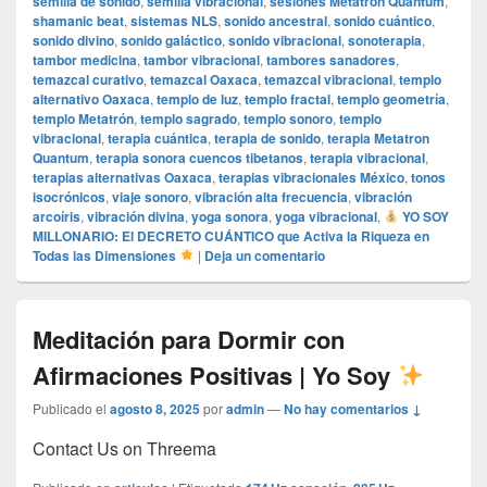
semilla de sonido
,
semilla vibracional
,
sesiones Metatron Quantum
,
shamanic beat
,
sistemas NLS
,
sonido ancestral
,
sonido cuántico
,
sonido divino
,
sonido galáctico
,
sonido vibracional
,
sonoterapia
,
tambor medicina
,
tambor vibracional
,
tambores sanadores
,
temazcal curativo
,
temazcal Oaxaca
,
temazcal vibracional
,
templo
alternativo Oaxaca
,
templo de luz
,
templo fractal
,
templo geometría
,
templo Metatrón
,
templo sagrado
,
templo sonoro
,
templo
vibracional
,
terapia cuántica
,
terapia de sonido
,
terapia Metatron
Quantum
,
terapia sonora cuencos tibetanos
,
terapia vibracional
,
terapias alternativas Oaxaca
,
terapias vibracionales México
,
tonos
isocrónicos
,
viaje sonoro
,
vibración alta frecuencia
,
vibración
arcoíris
,
vibración divina
,
yoga sonora
,
yoga vibracional
,
YO SOY
MILLONARIO: El DECRETO CUÁNTICO que Activa la Riqueza en
Todas las Dimensiones
|
Deja un comentario
Meditación para Dormir con
Afirmaciones Positivas | Yo Soy
Publicado el
agosto 8, 2025
por
admin
—
No hay comentarios ↓
Contact Us on Threema