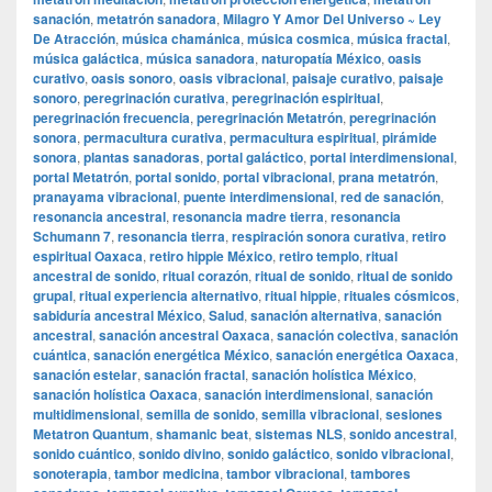
sanación
,
metatrón sanadora
,
Milagro Y Amor Del Universo ~ Ley
De Atracción
,
música chamánica
,
música cosmica
,
música fractal
,
música galáctica
,
música sanadora
,
naturopatía México
,
oasis
curativo
,
oasis sonoro
,
oasis vibracional
,
paisaje curativo
,
paisaje
sonoro
,
peregrinación curativa
,
peregrinación espiritual
,
peregrinación frecuencia
,
peregrinación Metatrón
,
peregrinación
sonora
,
permacultura curativa
,
permacultura espiritual
,
pirámide
sonora
,
plantas sanadoras
,
portal galáctico
,
portal interdimensional
,
portal Metatrón
,
portal sonido
,
portal vibracional
,
prana metatrón
,
pranayama vibracional
,
puente interdimensional
,
red de sanación
,
resonancia ancestral
,
resonancia madre tierra
,
resonancia
Schumann 7
,
resonancia tierra
,
respiración sonora curativa
,
retiro
espiritual Oaxaca
,
retiro hippie México
,
retiro templo
,
ritual
ancestral de sonido
,
ritual corazón
,
ritual de sonido
,
ritual de sonido
grupal
,
ritual experiencia alternativo
,
ritual hippie
,
rituales cósmicos
,
sabiduría ancestral México
,
Salud
,
sanación alternativa
,
sanación
ancestral
,
sanación ancestral Oaxaca
,
sanación colectiva
,
sanación
cuántica
,
sanación energética México
,
sanación energética Oaxaca
,
sanación estelar
,
sanación fractal
,
sanación holística México
,
sanación holística Oaxaca
,
sanación interdimensional
,
sanación
multidimensional
,
semilla de sonido
,
semilla vibracional
,
sesiones
Metatron Quantum
,
shamanic beat
,
sistemas NLS
,
sonido ancestral
,
sonido cuántico
,
sonido divino
,
sonido galáctico
,
sonido vibracional
,
sonoterapia
,
tambor medicina
,
tambor vibracional
,
tambores