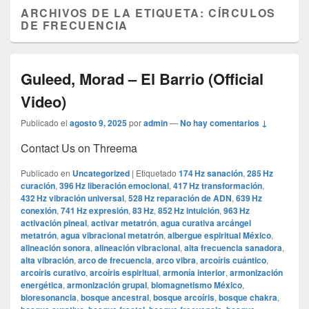
ARCHIVOS DE LA ETIQUETA:
CÍRCULOS
DE FRECUENCIA
Guleed, Morad – El Barrio (Official
Video)
Publicado el
agosto 9, 2025
por
admin
—
No hay comentarios ↓
Contact Us on Threema
Publicado en
Uncategorized
|
Etiquetado
174 Hz sanación
,
285 Hz
curación
,
396 Hz liberación emocional
,
417 Hz transformación
,
432 Hz vibración universal
,
528 Hz reparación de ADN
,
639 Hz
conexión
,
741 Hz expresión
,
83 Hz
,
852 Hz intuición
,
963 Hz
activación pineal
,
activar metatrón
,
agua curativa arcángel
metatrón
,
agua vibracional metatrón
,
albergue espiritual México
,
alineación sonora
,
alineación vibracional
,
alta frecuencia sanadora
,
alta vibración
,
arco de frecuencia
,
arco vibra
,
arcoíris cuántico
,
arcoíris curativo
,
arcoíris espiritual
,
armonía interior
,
armonización
energética
,
armonización grupal
,
biomagnetismo México
,
bioresonancia
,
bosque ancestral
,
bosque arcoíris
,
bosque chakra
,