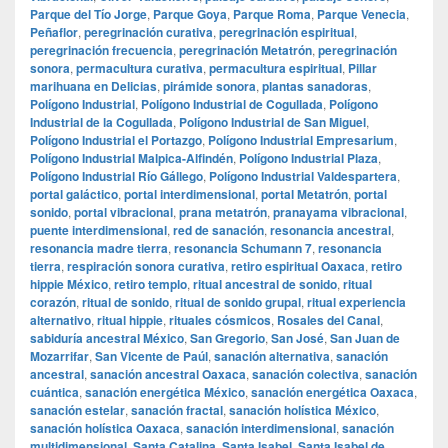
Parque del Tío Jorge
,
Parque Goya
,
Parque Roma
,
Parque Venecia
,
Peñaflor
,
peregrinación curativa
,
peregrinación espiritual
,
peregrinación frecuencia
,
peregrinación Metatrón
,
peregrinación
sonora
,
permacultura curativa
,
permacultura espiritual
,
Pillar
marihuana en Delicias
,
pirámide sonora
,
plantas sanadoras
,
Polígono Industrial
,
Polígono Industrial de Cogullada
,
Polígono
Industrial de la Cogullada
,
Polígono Industrial de San Miguel
,
Polígono Industrial el Portazgo
,
Polígono Industrial Empresarium
,
Polígono Industrial Malpica-Alfindén
,
Polígono Industrial Plaza
,
Polígono Industrial Río Gállego
,
Polígono Industrial Valdespartera
,
portal galáctico
,
portal interdimensional
,
portal Metatrón
,
portal
sonido
,
portal vibracional
,
prana metatrón
,
pranayama vibracional
,
puente interdimensional
,
red de sanación
,
resonancia ancestral
,
resonancia madre tierra
,
resonancia Schumann 7
,
resonancia
tierra
,
respiración sonora curativa
,
retiro espiritual Oaxaca
,
retiro
hippie México
,
retiro templo
,
ritual ancestral de sonido
,
ritual
corazón
,
ritual de sonido
,
ritual de sonido grupal
,
ritual experiencia
alternativo
,
ritual hippie
,
rituales cósmicos
,
Rosales del Canal
,
sabiduría ancestral México
,
San Gregorio
,
San José
,
San Juan de
Mozarrifar
,
San Vicente de Paúl
,
sanación alternativa
,
sanación
ancestral
,
sanación ancestral Oaxaca
,
sanación colectiva
,
sanación
cuántica
,
sanación energética México
,
sanación energética Oaxaca
,
sanación estelar
,
sanación fractal
,
sanación holística México
,
sanación holística Oaxaca
,
sanación interdimensional
,
sanación
multidimensional
,
Santa Catalina
,
Santa Isabel
,
Santa Isabel de