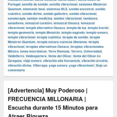
Portugal
,
semilla de sonido
,
semilla vibracional
,
sesiones Metatron
Quantum
,
shamanic beat
,
sistemas NLS
,
sonido ancestral
,
sonido
cuántico
,
sonido divino
,
sonido galáctico
,
sonido vibracional
,
sonoterapia
,
tambor medicina
,
tambor vibracional
,
tambores
sanadores
,
temazcal curativo
,
temazcal Oaxaca
,
temazcal
vibracional
,
templo alternativo Oaxaca
,
templo de luz
,
templo fractal
,
templo geometría
,
templo Metatrón
,
templo sagrado
,
templo sonoro
,
templo vibracional
,
terapia cuántica
,
terapia de sonido
,
terapia
Metatron Quantum
,
terapia sonora cuencos tibetanos
,
terapia
vibracional
,
terapias alternativas Oaxaca
,
terapias vibracionales
México
,
tonos isocrónicos
,
Torre Ramona
,
Torrero
,
Universidad
,
Valdefierro
,
Valdespartera
,
Venta del Olivar
,
Venta del Olivar en
Zaragoza
,
viaje sonoro
,
vibración alta frecuencia
,
vibración arcoíris
,
vibración divina
,
Villarrapa
,
yoga sonora
,
yoga vibracional
|
Deja un
comentario
[Advertencia] Muy Poderoso |
FRECUENCIA MILLONARIA |
Escucha durante 15 Minutos para
Atraer Riqueza