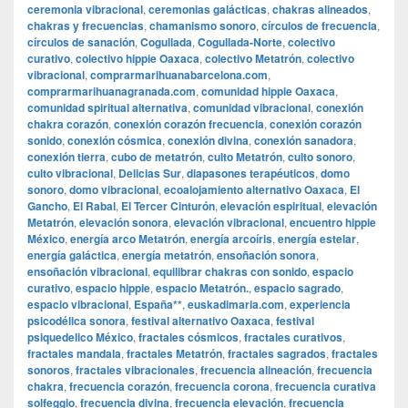
ceremonia vibracional
,
ceremonias galácticas
,
chakras alineados
,
chakras y frecuencias
,
chamanismo sonoro
,
círculos de frecuencia
,
círculos de sanación
,
Cogullada
,
Cogullada-Norte
,
colectivo
curativo
,
colectivo hippie Oaxaca
,
colectivo Metatrón
,
colectivo
vibracional
,
comprarmarihuanabarcelona.com
,
comprarmarihuanagranada.com
,
comunidad hippie Oaxaca
,
comunidad spiritual alternativa
,
comunidad vibracional
,
conexión
chakra corazón
,
conexión corazón frecuencia
,
conexión corazón
sonido
,
conexión cósmica
,
conexión divina
,
conexión sanadora
,
conexión tierra
,
cubo de metatrón
,
culto Metatrón
,
culto sonoro
,
culto vibracional
,
Delicias Sur
,
diapasones terapéuticos
,
domo
sonoro
,
domo vibracional
,
ecoalojamiento alternativo Oaxaca
,
El
Gancho
,
El Rabal
,
El Tercer Cinturón
,
elevación espiritual
,
elevación
Metatrón
,
elevación sonora
,
elevación vibracional
,
encuentro hippie
México
,
energía arco Metatrón
,
energía arcoíris
,
energía estelar
,
energía galáctica
,
energía metatrón
,
ensoñación sonora
,
ensoñación vibracional
,
equilibrar chakras con sonido
,
espacio
curativo
,
espacio hippie
,
espacio Metatrón.
,
espacio sagrado
,
espacio vibracional
,
España**
,
euskadimaria.com
,
experiencia
psicodélica sonora
,
festival alternativo Oaxaca
,
festival
psiquedelico México
,
fractales cósmicos
,
fractales curativos
,
fractales mandala
,
fractales Metatrón
,
fractales sagrados
,
fractales
sonoros
,
fractales vibracionales
,
frecuencia alineación
,
frecuencia
chakra
,
frecuencia corazón
,
frecuencia corona
,
frecuencia curativa
solfeggio
,
frecuencia divina
,
frecuencia elevación
,
frecuencia