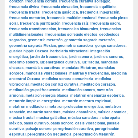
corazón
,
frecuencia corona
,
frecuencia curativa solfeggio
,
frecuencia divina
,
frecuencia elevación
,
frecuencia equilibrio
,
frecuencia fractal
,
frecuencia galáctica
,
frecuencia integración
,
frecuencia metatrón
,
frecuencia multidimensional
,
frecuencia plexo
solar
,
frecuencia purificación
,
frecuencia raíz
,
frecuencia sacro
,
frecuencia transformación
,
frecuencias binaurales
,
frecuencias
multidimensionales
,
frecuencias solfeggio efectos
,
geodésicos
sagrados
,
geometría metatrón
,
geometría sagrada metatrón
,
geometría sagrada México
,
geometría sanadora
,
gongs sanadores
,
guarida hippie Oaxaca
,
herbolaria vibracional
,
integración
energética
,
jardín de frecuencias
,
jardín sonoro
,
jardines sonoros
,
laberinto sonoro
,
luz energética curativa
,
luz fractal
,
mandalas
chacras
,
mandalas curativas
,
mandalas Metatrón
,
mandalas
sonoros
,
mandalas vibracionales
,
mantras y frecuencias
,
medicina
ancestral Oaxaca
,
medicina sonora comunitaria
,
medicina
vibracional
,
meditación con luz curativa
,
meditación corazón
,
meditación grupal frecuencia
,
meditación sonora
,
metatrón
armonía
,
metatrón energía blanca
,
metatrón enseñanza esotérica
,
metatrón limpieza energética
,
metatrón maestro espiritual
,
metatrón meditación
,
metatrón protección energética
,
metatrón
sanación
,
metatrón sanadora
,
música chamánica
,
música cosmica
,
música fractal
,
música galáctica
,
música sanadora
,
naturopatía
México
,
oasis curativo
,
oasis sonoro
,
oasis vibracional
,
paisaje
curativo
,
paisaje sonoro
,
peregrinación curativa
,
peregrinación
espiritual
,
peregrinación frecuencia
,
peregrinación Metatrón
,