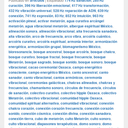
Publicado en
articulos
|
Etiquetado
174 Hz sanación
,
285 Hz
curación
,
396 Hz liberación emocional
,
417 Hz transformación
,
432 Hz vibración universal
,
528 Hz reparación de ADN
,
639 Hz
conexión
,
741 Hz expresión
,
83 Hz
,
852 Hz intuición
,
963 Hz
activación pineal
,
activar metatrón
,
agua curativa arcángel
metatrón
,
agua vibracional metatrón
,
albergue espiritual México
,
alineación sonora
,
alineación vibracional
,
alta frecuencia sanadora
,
alta vibración
,
arco de frecuencia
,
arco vibra
,
arcoíris cuántico
,
arcoíris curativo
,
arcoíris espiritual
,
armonía interior
,
armonización
energética
,
armonización grupal
,
biomagnetismo México
,
bioresonancia
,
bosque ancestral
,
bosque arcoíris
,
bosque chakra
,
bosque curativo
,
bosque fractal
,
bosque frecuencia
,
bosque
Metatrón
,
bosque sagrado
,
bosque sonido
,
bosque sonoro
,
bosque
vibracional
,
cacao ceremonial Oaxaca
,
campo energético
consciente
,
campo energético México
,
canto ancestral
,
canto
sanador
,
canto vibracional
,
cantos armónicos
,
ceremonia
vibracional
,
ceremonias galácticas
,
chakras alineados
,
chakras y
frecuencias
,
chamanismo sonoro
,
círculos de frecuencia
,
círculos
de sanación
,
colectivo curativo
,
colectivo hippie Oaxaca
,
colectivo
Metatrón
,
colectivo vibracional
,
comunidad hippie Oaxaca
,
comunidad spiritual alternativa
,
comunidad vibracional
,
conexión
chakra corazón
,
conexión corazón frecuencia
,
conexión corazón
sonido
,
conexión cósmica
,
conexión divina
,
conexión sanadora
,
conexión tierra
,
cubo de metatrón
,
culto Metatrón
,
culto sonoro
,
culto vibracional
,
diapasones terapéuticos
,
domo sonoro
,
domo