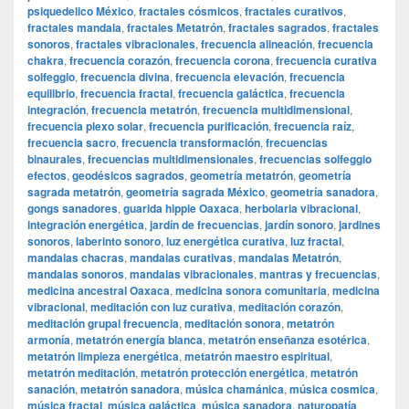
psiquedelico México
,
fractales cósmicos
,
fractales curativos
,
fractales mandala
,
fractales Metatrón
,
fractales sagrados
,
fractales
sonoros
,
fractales vibracionales
,
frecuencia alineación
,
frecuencia
chakra
,
frecuencia corazón
,
frecuencia corona
,
frecuencia curativa
solfeggio
,
frecuencia divina
,
frecuencia elevación
,
frecuencia
equilibrio
,
frecuencia fractal
,
frecuencia galáctica
,
frecuencia
integración
,
frecuencia metatrón
,
frecuencia multidimensional
,
frecuencia plexo solar
,
frecuencia purificación
,
frecuencia raíz
,
frecuencia sacro
,
frecuencia transformación
,
frecuencias
binaurales
,
frecuencias multidimensionales
,
frecuencias solfeggio
efectos
,
geodésicos sagrados
,
geometría metatrón
,
geometría
sagrada metatrón
,
geometría sagrada México
,
geometría sanadora
,
gongs sanadores
,
guarida hippie Oaxaca
,
herbolaria vibracional
,
integración energética
,
jardín de frecuencias
,
jardín sonoro
,
jardines
sonoros
,
laberinto sonoro
,
luz energética curativa
,
luz fractal
,
mandalas chacras
,
mandalas curativas
,
mandalas Metatrón
,
mandalas sonoros
,
mandalas vibracionales
,
mantras y frecuencias
,
medicina ancestral Oaxaca
,
medicina sonora comunitaria
,
medicina
vibracional
,
meditación con luz curativa
,
meditación corazón
,
meditación grupal frecuencia
,
meditación sonora
,
metatrón
armonía
,
metatrón energía blanca
,
metatrón enseñanza esotérica
,
metatrón limpieza energética
,
metatrón maestro espiritual
,
metatrón meditación
,
metatrón protección energética
,
metatrón
sanación
,
metatrón sanadora
,
música chamánica
,
música cosmica
,
música fractal
,
música galáctica
,
música sanadora
,
naturopatía