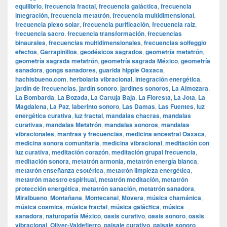
equilibrio
,
frecuencia fractal
,
frecuencia galáctica
,
frecuencia
integración
,
frecuencia metatrón
,
frecuencia multidimensional
,
frecuencia plexo solar
,
frecuencia purificación
,
frecuencia raíz
,
frecuencia sacro
,
frecuencia transformación
,
frecuencias
binaurales
,
frecuencias multidimensionales
,
frecuencias solfeggio
efectos
,
Garrapinillos
,
geodésicos sagrados
,
geometría metatrón
,
geometría sagrada metatrón
,
geometría sagrada México
,
geometría
sanadora
,
gongs sanadores
,
guarida hippie Oaxaca
,
hachisbueno.com
,
herbolaria vibracional
,
integración energética
,
jardín de frecuencias
,
jardín sonoro
,
jardines sonoros
,
La Almozara
,
La Bombarda
,
La Bozada
,
La Cartuja Baja
,
La Floresta
,
La Jota
,
La
Magdalena
,
La Paz
,
laberinto sonoro
,
Las Damas
,
Las Fuentes
,
luz
energética curativa
,
luz fractal
,
mandalas chacras
,
mandalas
curativas
,
mandalas Metatrón
,
mandalas sonoros
,
mandalas
vibracionales
,
mantras y frecuencias
,
medicina ancestral Oaxaca
,
medicina sonora comunitaria
,
medicina vibracional
,
meditación con
luz curativa
,
meditación corazón
,
meditación grupal frecuencia
,
meditación sonora
,
metatrón armonía
,
metatrón energía blanca
,
metatrón enseñanza esotérica
,
metatrón limpieza energética
,
metatrón maestro espiritual
,
metatrón meditación
,
metatrón
protección energética
,
metatrón sanación
,
metatrón sanadora
,
Miralbueno
,
Montañana
,
Montecanal
,
Movera
,
música chamánica
,
música cosmica
,
música fractal
,
música galáctica
,
música
sanadora
,
naturopatía México
,
oasis curativo
,
oasis sonoro
,
oasis
vibracional
,
Oliver-Valdefierro
,
paisaje curativo
,
paisaje sonoro
,