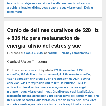
isocrónicos
,
viaje sonoro
,
vibración alta frecuencia
,
vibración
arcoíris
,
vibración divina
,
yoga sonora
,
yoga vibracional
|
Deja un
comentario
Canto de delfines curativos de 528 Hz
+ 936 Hz para restauración de
energía, alivio del estrés y sue
Publicado el
agosto 8, 2025
por
admin
—
No hay comentarios ↓
Contact Us on Threema
Publicado en
articulos
|
Etiquetado
174 Hz sanación
,
285 Hz
curación
,
396 Hz liberación emocional
,
417 Hz transformación
,
432 Hz vibración universal
,
528 Hz reparación de ADN
,
639 Hz
conexión
,
741 Hz expresión
,
83 Hz
,
852 Hz intuición
,
963 Hz
activación pineal
,
activar metatrón
,
agua curativa arcángel
metatrón
,
agua vibracional metatrón
,
albergue espiritual México
,
alineación sonora
,
alineación vibracional
,
alivio del estrés y sue
,
alta
frecuencia sanadora
,
alta vibración
,
arco de frecuencia
,
arco vibra
,
arcoíris cuántico
,
arcoíris curativo
,
arcoíris espiritual
,
armonía