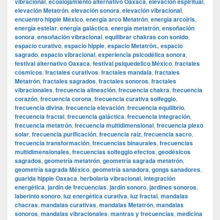
vibracional
,
ecoalojamiento alternativo Oaxaca
,
elevación espiritual
,
elevación Metatrón
,
elevación sonora
,
elevación vibracional
,
encuentro hippie México
,
energía arco Metatrón
,
energía arcoíris
,
energía estelar
,
energía galáctica
,
energía metatrón
,
ensoñación
sonora
,
ensoñación vibracional
,
equilibrar chakras con sonido
,
espacio curativo
,
espacio hippie
,
espacio Metatrón.
,
espacio
sagrado
,
espacio vibracional
,
experiencia psicodélica sonora
,
festival alternativo Oaxaca
,
festival psiquedelico México
,
fractales
cósmicos
,
fractales curativos
,
fractales mandala
,
fractales
Metatrón
,
fractales sagrados
,
fractales sonoros
,
fractales
vibracionales
,
frecuencia alineación
,
frecuencia chakra
,
frecuencia
corazón
,
frecuencia corona
,
frecuencia curativa solfeggio
,
frecuencia divina
,
frecuencia elevación
,
frecuencia equilibrio
,
frecuencia fractal
,
frecuencia galáctica
,
frecuencia integración
,
frecuencia metatrón
,
frecuencia multidimensional
,
frecuencia plexo
solar
,
frecuencia purificación
,
frecuencia raíz
,
frecuencia sacro
,
frecuencia transformación
,
frecuencias binaurales
,
frecuencias
multidimensionales
,
frecuencias solfeggio efectos
,
geodésicos
sagrados
,
geometría metatrón
,
geometría sagrada metatrón
,
geometría sagrada México
,
geometría sanadora
,
gongs sanadores
,
guarida hippie Oaxaca
,
herbolaria vibracional
,
integración
energética
,
jardín de frecuencias
,
jardín sonoro
,
jardines sonoros
,
laberinto sonoro
,
luz energética curativa
,
luz fractal
,
mandalas
chacras
,
mandalas curativas
,
mandalas Metatrón
,
mandalas
sonoros
,
mandalas vibracionales
,
mantras y frecuencias
,
medicina