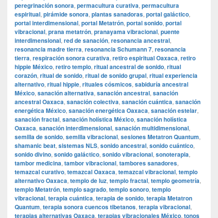
peregrinación sonora
,
permacultura curativa
,
permacultura
espiritual
,
pirámide sonora
,
plantas sanadoras
,
portal galáctico
,
portal interdimensional
,
portal Metatrón
,
portal sonido
,
portal
vibracional
,
prana metatrón
,
pranayama vibracional
,
puente
interdimensional
,
red de sanación
,
resonancia ancestral
,
resonancia madre tierra
,
resonancia Schumann 7
,
resonancia
tierra
,
respiración sonora curativa
,
retiro espiritual Oaxaca
,
retiro
hippie México
,
retiro templo
,
ritual ancestral de sonido
,
ritual
corazón
,
ritual de sonido
,
ritual de sonido grupal
,
ritual experiencia
alternativo
,
ritual hippie
,
rituales cósmicos
,
sabiduría ancestral
México
,
sanación alternativa
,
sanación ancestral
,
sanación
ancestral Oaxaca
,
sanación colectiva
,
sanación cuántica
,
sanación
energética México
,
sanación energética Oaxaca
,
sanación estelar
,
sanación fractal
,
sanación holística México
,
sanación holística
Oaxaca
,
sanación interdimensional
,
sanación multidimensional
,
semilla de sonido
,
semilla vibracional
,
sesiones Metatron Quantum
,
shamanic beat
,
sistemas NLS
,
sonido ancestral
,
sonido cuántico
,
sonido divino
,
sonido galáctico
,
sonido vibracional
,
sonoterapia
,
tambor medicina
,
tambor vibracional
,
tambores sanadores
,
temazcal curativo
,
temazcal Oaxaca
,
temazcal vibracional
,
templo
alternativo Oaxaca
,
templo de luz
,
templo fractal
,
templo geometría
,
templo Metatrón
,
templo sagrado
,
templo sonoro
,
templo
vibracional
,
terapia cuántica
,
terapia de sonido
,
terapia Metatron
Quantum
,
terapia sonora cuencos tibetanos
,
terapia vibracional
,
terapias alternativas Oaxaca
,
terapias vibracionales México
,
tonos