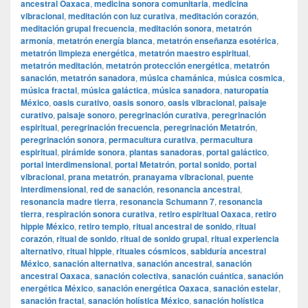
ancestral Oaxaca
,
medicina sonora comunitaria
,
medicina
vibracional
,
meditación con luz curativa
,
meditación corazón
,
meditación grupal frecuencia
,
meditación sonora
,
metatrón
armonía
,
metatrón energía blanca
,
metatrón enseñanza esotérica
,
metatrón limpieza energética
,
metatrón maestro espiritual
,
metatrón meditación
,
metatrón protección energética
,
metatrón
sanación
,
metatrón sanadora
,
música chamánica
,
música cosmica
,
música fractal
,
música galáctica
,
música sanadora
,
naturopatía
México
,
oasis curativo
,
oasis sonoro
,
oasis vibracional
,
paisaje
curativo
,
paisaje sonoro
,
peregrinación curativa
,
peregrinación
espiritual
,
peregrinación frecuencia
,
peregrinación Metatrón
,
peregrinación sonora
,
permacultura curativa
,
permacultura
espiritual
,
pirámide sonora
,
plantas sanadoras
,
portal galáctico
,
portal interdimensional
,
portal Metatrón
,
portal sonido
,
portal
vibracional
,
prana metatrón
,
pranayama vibracional
,
puente
interdimensional
,
red de sanación
,
resonancia ancestral
,
resonancia madre tierra
,
resonancia Schumann 7
,
resonancia
tierra
,
respiración sonora curativa
,
retiro espiritual Oaxaca
,
retiro
hippie México
,
retiro templo
,
ritual ancestral de sonido
,
ritual
corazón
,
ritual de sonido
,
ritual de sonido grupal
,
ritual experiencia
alternativo
,
ritual hippie
,
rituales cósmicos
,
sabiduría ancestral
México
,
sanación alternativa
,
sanación ancestral
,
sanación
ancestral Oaxaca
,
sanación colectiva
,
sanación cuántica
,
sanación
energética México
,
sanación energética Oaxaca
,
sanación estelar
,
sanación fractal
,
sanación holística México
,
sanación holística