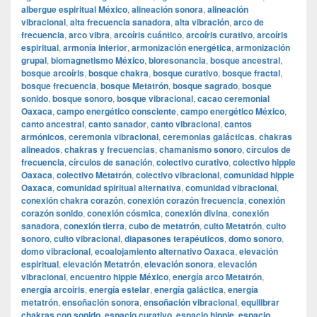
albergue espiritual México
,
alineación sonora
,
alineación
vibracional
,
alta frecuencia sanadora
,
alta vibración
,
arco de
frecuencia
,
arco vibra
,
arcoíris cuántico
,
arcoíris curativo
,
arcoíris
espiritual
,
armonía interior
,
armonización energética
,
armonización
grupal
,
biomagnetismo México
,
bioresonancia
,
bosque ancestral
,
bosque arcoíris
,
bosque chakra
,
bosque curativo
,
bosque fractal
,
bosque frecuencia
,
bosque Metatrón
,
bosque sagrado
,
bosque
sonido
,
bosque sonoro
,
bosque vibracional
,
cacao ceremonial
Oaxaca
,
campo energético consciente
,
campo energético México
,
canto ancestral
,
canto sanador
,
canto vibracional
,
cantos
armónicos
,
ceremonia vibracional
,
ceremonias galácticas
,
chakras
alineados
,
chakras y frecuencias
,
chamanismo sonoro
,
círculos de
frecuencia
,
círculos de sanación
,
colectivo curativo
,
colectivo hippie
Oaxaca
,
colectivo Metatrón
,
colectivo vibracional
,
comunidad hippie
Oaxaca
,
comunidad spiritual alternativa
,
comunidad vibracional
,
conexión chakra corazón
,
conexión corazón frecuencia
,
conexión
corazón sonido
,
conexión cósmica
,
conexión divina
,
conexión
sanadora
,
conexión tierra
,
cubo de metatrón
,
culto Metatrón
,
culto
sonoro
,
culto vibracional
,
diapasones terapéuticos
,
domo sonoro
,
domo vibracional
,
ecoalojamiento alternativo Oaxaca
,
elevación
espiritual
,
elevación Metatrón
,
elevación sonora
,
elevación
vibracional
,
encuentro hippie México
,
energía arco Metatrón
,
energía arcoíris
,
energía estelar
,
energía galáctica
,
energía
metatrón
,
ensoñación sonora
,
ensoñación vibracional
,
equilibrar
chakras con sonido
,
espacio curativo
,
espacio hippie
,
espacio