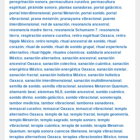
peregrinación sonora
,
permacultura curativa
,
permacultura
espiritual
,
pirámide sonora
,
plantas sanadoras
,
portal galáctico
,
portal interdimensional
,
portal Metatrón
,
portal sonido
,
portal
vibracional
,
prana metatrón
,
pranayama vibracional
,
puente
interdimensional
,
red de sanación
,
resonancia ancestral
,
resonancia madre tierra
,
resonancia Schumann 7
,
resonancia
tierra
,
respiración sonora curativa
,
retiro espiritual Oaxaca
,
retiro
hippie México
,
retiro templo
,
ritual ancestral de sonido
,
ritual
corazón
,
ritual de sonido
,
ritual de sonido grupal
,
ritual experiencia
alternativo
,
ritual hippie
,
rituales cósmicos
,
sabiduría ancestral
México
,
sanación alternativa
,
sanación ancestral
,
sanación
ancestral Oaxaca
,
sanación colectiva
,
sanación cuántica
,
sanación
energética México
,
sanación energética Oaxaca
,
sanación estelar
,
sanación fractal
,
sanación holística México
,
sanación holística
Oaxaca
,
sanación interdimensional
,
sanación multidimensional
,
semilla de sonido
,
semilla vibracional
,
sesiones Metatron Quantum
,
shamanic beat
,
sistemas NLS
,
sonido ancestral
,
sonido cuántico
,
sonido divino
,
sonido galáctico
,
sonido vibracional
,
sonoterapia
,
tambor medicina
,
tambor vibracional
,
tambores sanadores
,
temazcal curativo
,
temazcal Oaxaca
,
temazcal vibracional
,
templo
alternativo Oaxaca
,
templo de luz
,
templo fractal
,
templo geometría
,
templo Metatrón
,
templo sagrado
,
templo sonoro
,
templo
vibracional
,
terapia cuántica
,
terapia de sonido
,
terapia Metatron
Quantum
,
terapia sonora cuencos tibetanos
,
terapia vibracional
,
terapias alternativas Oaxaca
,
terapias vibracionales México
,
tonos