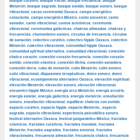
bosque curativo
,
bosque fractal
,
bosque frecuencia
,
bosque
Metatrón
,
bosque sagrado
,
bosque sonido
,
bosque sonoro
,
bosque
vibracional
,
cacao ceremonial Oaxaca
,
campo energético
consciente
,
campo energético México
,
canto ancestral
,
canto
sanador
,
canto vibracional
,
cantos armónicos
,
ceremonia
vibracional
,
ceremonias galácticas
,
chakras alineados
,
chakras y
frecuencias
,
chamanismo sonoro
,
círculos de frecuencia
,
círculos
de sanación
,
colectivo curativo
,
colectivo hippie Oaxaca
,
colectivo
Metatrón
,
colectivo vibracional
,
comunidad hippie Oaxaca
,
comunidad spiritual alternativa
,
comunidad vibracional
,
conexión
chakra corazón
,
conexión corazón frecuencia
,
conexión corazón
sonido
,
conexión cósmica
,
conexión divina
,
conexión sanadora
,
conexión tierra
,
cubo de metatrón
,
culto Metatrón
,
culto sonoro
,
culto vibracional
,
diapasones terapéuticos
,
domo sonoro
,
domo
vibracional
,
ecoalojamiento alternativo Oaxaca
,
elevación espiritual
,
elevación Metatrón
,
elevación sonora
,
elevación vibracional
,
encuentro hippie México
,
energía arco Metatrón
,
energía arcoíris
,
energía estelar
,
energía galáctica
,
energía metatrón
,
ensoñación
sonora
,
ensoñación vibracional
,
equilibrar chakras con sonido
,
espacio curativo
,
espacio hippie
,
espacio Metatrón.
,
espacio
sagrado
,
espacio vibracional
,
experiencia psicodélica sonora
,
festival alternativo Oaxaca
,
festival psiquedelico México
,
fractales
cósmicos
,
fractales curativos
,
fractales mandala
,
fractales
Metatrón
,
fractales sagrados
,
fractales sonoros
,
fractales
vibracionales
,
frecuencia alineación
,
frecuencia chakra
,
frecuencia