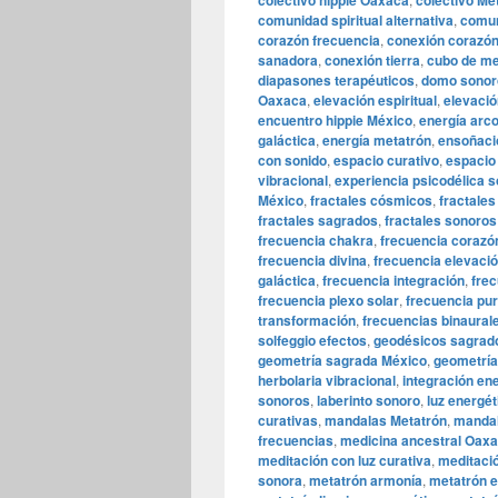
colectivo hippie Oaxaca
colectivo Me
comunidad spiritual alternativa
,
comun
corazón frecuencia
,
conexión corazón
sanadora
,
conexión tierra
,
cubo de me
diapasones terapéuticos
,
domo sonor
Oaxaca
,
elevación espiritual
,
elevació
encuentro hippie México
,
energía arc
galáctica
,
energía metatrón
,
ensoñaci
con sonido
,
espacio curativo
,
espacio 
vibracional
,
experiencia psicodélica 
México
,
fractales cósmicos
,
fractales
fractales sagrados
,
fractales sonoros
frecuencia chakra
,
frecuencia corazó
frecuencia divina
,
frecuencia elevaci
galáctica
,
frecuencia integración
,
fre
frecuencia plexo solar
,
frecuencia pur
transformación
,
frecuencias binaural
solfeggio efectos
,
geodésicos sagrad
geometría sagrada México
,
geometría
herbolaria vibracional
,
integración en
sonoros
,
laberinto sonoro
,
luz energét
curativas
,
mandalas Metatrón
,
mandal
frecuencias
,
medicina ancestral Oax
meditación con luz curativa
,
meditaci
sonora
,
metatrón armonía
,
metatrón e