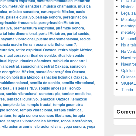
Finaliza
n maestro espiritual
,
metatrón meditación
,
metatrón
ción
,
metatrón sanadora
,
música chamánica
,
música
Historia
tica
,
música sanadora
,
naturopatía México
,
oasis
Legaliza
nal
,
paisaje curativo
,
paisaje sonoro
,
peregrinación
Metatag
egrinación frecuencia
,
peregrinación Metatrón
,
metatag
urativa
,
permacultura espiritual
,
pirámide sonora
,
metatag
ortal interdimensional
,
portal Metatrón
,
portal sonido
,
Mi cuen
anayama vibracional
,
puente interdimensional
,
red de
ancia madre tierra
,
resonancia Schumann 7
,
No a te
curativa
,
retiro espiritual Oaxaca
,
retiro hippie México
,
No Vent
do
,
ritual corazón
,
ritual de sonido
,
ritual de sonido
Nuestro
ritual hippie
,
rituales cósmicos
,
sabiduría ancestral
Nuestros
n ancestral
,
sanación ancestral Oaxaca
,
sanación
Opinion 
n energética México
,
sanación energética Oaxaca
,
Quiene
nación holística México
,
sanación holística Oaxaca
,
multidimensional
,
semilla de sonido
,
semilla vibracional
,
SIGNAL 
c beat
,
sistemas NLS
,
sonido ancestral
,
sonido
Tienda
ico
,
sonido vibracional
,
sonoterapia
,
tambor medicina
,
res
,
temazcal curativo
,
temazcal Oaxaca
,
temazcal
a
,
templo de luz
,
templo fractal
,
templo geometría
,
plo sonoro
,
templo vibracional
,
terapia cuántica
,
Coment
uantum
,
terapia sonora cuencos tibetanos
,
terapia
xaca
,
terapias vibracionales México
,
tonos isocrónicos
,
a
,
vibración arcoíris
,
vibración divina
,
yoga sonora
,
yoga