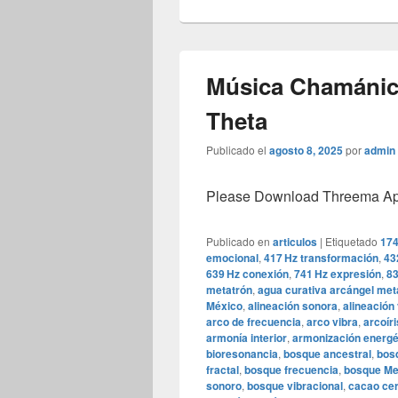
Música Chamánic
Theta
Publicado el
agosto 8, 2025
por
admin
Please Download Threema Appt
Publicado en
articulos
|
Etiquetado
174
emocional
,
417 Hz transformación
,
43
639 Hz conexión
,
741 Hz expresión
,
83
metatrón
,
agua curativa arcángel met
México
,
alineación sonora
,
alineación 
arco de frecuencia
,
arco vibra
,
arcoír
armonía interior
,
armonización energé
bioresonancia
,
bosque ancestral
,
bosq
fractal
,
bosque frecuencia
,
bosque Me
sonoro
,
bosque vibracional
,
cacao ce