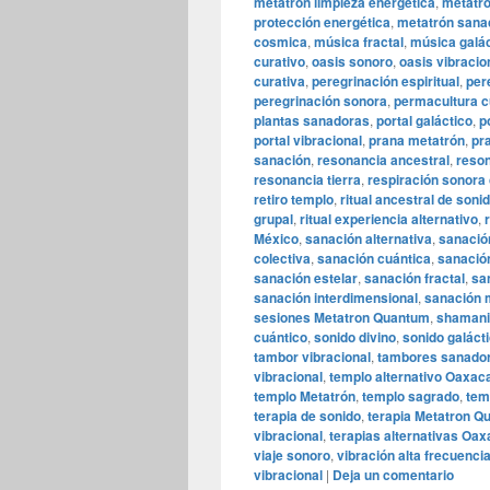
metatrón limpieza energética
,
metatró
protección energética
,
metatrón sana
cosmica
,
música fractal
,
música galác
curativo
,
oasis sonoro
,
oasis vibracio
curativa
,
peregrinación espiritual
,
per
peregrinación sonora
,
permacultura c
plantas sanadoras
,
portal galáctico
,
p
portal vibracional
,
prana metatrón
,
pr
sanación
,
resonancia ancestral
,
reson
resonancia tierra
,
respiración sonora 
retiro templo
,
ritual ancestral de soni
grupal
,
ritual experiencia alternativo
,
México
,
sanación alternativa
,
sanació
colectiva
,
sanación cuántica
,
sanació
sanación estelar
,
sanación fractal
,
sa
sanación interdimensional
,
sanación 
sesiones Metatron Quantum
,
shamani
cuántico
,
sonido divino
,
sonido galáct
tambor vibracional
,
tambores sanado
vibracional
,
templo alternativo Oaxac
templo Metatrón
,
templo sagrado
,
tem
terapia de sonido
,
terapia Metatron Q
vibracional
,
terapias alternativas Oa
viaje sonoro
,
vibración alta frecuenci
vibracional
|
Deja un comentario