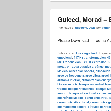
Guleed, Morad – El
Publicado el
agosto 9, 2025
por
admin
Please Download Threema Appt
Publicado en
Uncategorized
|
Etiqueta
emocional
,
417 Hz transformación
,
43
639 Hz conexión
,
741 Hz expresión
,
83
metatrón
,
agua curativa arcángel met
México
,
alineación sonora
,
alineación 
arco de frecuencia
,
arco vibra
,
arcoír
armonía interior
,
armonización energé
bioresonancia
,
bosque ancestral
,
bosq
fractal
,
bosque frecuencia
,
bosque Me
sonoro
,
bosque vibracional
,
cacao ce
energético México
,
canto ancestral
,
c
ceremonia vibracional
,
ceremonias ga
chamanismo sonoro
,
círculos de frec
,