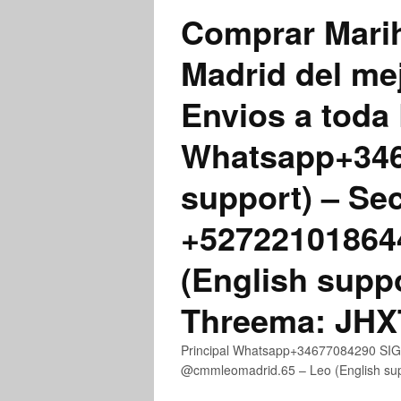
Comprar Marih
Madrid del me
Envios a toda 
Whatsapp+3467
support) – Se
+52722101864
(English supp
Threema: JH
Principal Whatsapp+34677084290 SIGN
@cmmleomadrid.65 – Leo (English s