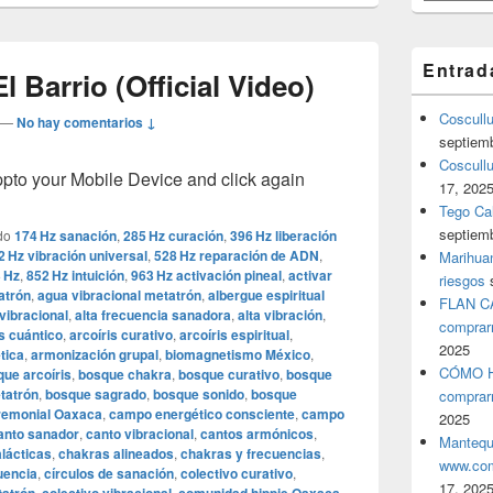
Entrad
 Barrio (Official Video)
Coscull
—
No hay comentarios ↓
septiem
Coscullu
o your Mobile Device and click again
17, 202
Tego Cal
septiem
do
174 Hz sanación
,
285 Hz curación
,
396 Hz liberación
2 Hz vibración universal
,
528 Hz reparación de ADN
,
Marihuan
 Hz
,
852 Hz intuición
,
963 Hz activación pineal
,
activar
riesgos
atrón
,
agua vibracional metatrón
,
albergue espiritual
FLAN C
vibracional
,
alta frecuencia sanadora
,
alta vibración
,
comprar
is cuántico
,
arcoíris curativo
,
arcoíris espiritual
,
2025
tica
,
armonización grupal
,
biomagnetismo México
,
CÓMO H
ue arcoíris
,
bosque chakra
,
bosque curativo
,
bosque
tatrón
,
bosque sagrado
,
bosque sonido
,
bosque
comprar
remonial Oaxaca
,
campo energético consciente
,
campo
2025
anto sanador
,
canto vibracional
,
cantos armónicos
,
Mantequ
lácticas
,
chakras alineados
,
chakras y frecuencias
,
www.com
uencia
,
círculos de sanación
,
colectivo curativo
,
17, 202
,
,
,