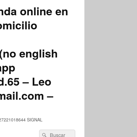
nda online en
micilio
(no english
app
.65 – Leo
mail.com –
 +527221018644 SIGNAL
Buscar
Buscar