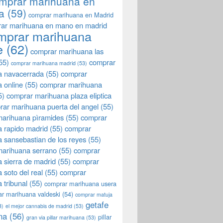
mprar marihuana en
a
(59)
comprar marihuana en Madrid
ar marihuana en mano en madrid
mprar marihuana
e
(62)
comprar marihuana las
55)
comprar
comprar marihuana madrid
(53)
a navacerrada
(55)
comprar
 online
(55)
comprar marihuana
5)
comprar marihuana plaza eliptica
rar marihuana puerta del angel
(55)
arihuana pìramides
(55)
comprar
 rapido madrid
(55)
comprar
 sansebastian de los reyes
(55)
marihuana serrano
(55)
comprar
 sierra de madrid
(55)
comprar
 soto del real
(55)
comprar
 tribunal
(55)
comprar marihuana usera
r marihuana valdeski
(54)
comprar matuja
getafe
3)
el mejor cannabis de madrid
(53)
na
(56)
pillar
gran via pillar marihuana
(53)