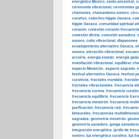
energético México
,
canto ancestral
,
c
ceremonia vibracional
,
ceremonias ga
chamanes
,
chamanismo sonoro
,
círc
curativo
,
colectivo hippie Oaxaca
,
col
hippie Oaxaca
,
comunidad spiritual al
corazón
,
conexión corazón frecuenci
conexión divina
,
conexión sanadora
,
c
sonoro
,
culto vibracional
,
diapasones 
ecoalojamiento alternativo Oaxaca
,
el
sonora
,
elevación vibracional
,
encuent
arcoíris
,
energía estelar
,
energía galá
ensoñación vibracional
,
equilibrar ch
espacio Metatrón.
,
espacio sagrado
,
e
festival alternativo Oaxaca
,
festival 
curativos
,
fractales mandala
,
fractale
fractales vibracionales
,
frecuencia al
frecuencia corona
,
frecuencia curativ
frecuencia equilibrio
,
frecuencia fract
frecuencia metatrón
,
frecuencia mult
purificación
,
frecuencia raíz
,
frecuenc
binaurales
,
frecuencias multidimensi
sagrados
,
geometría metatrón
,
geome
geometría sanadora
,
gongs sanadore
integración energética
,
jardín de frec
sonoro
,
luz energética curativa
,
luz fr