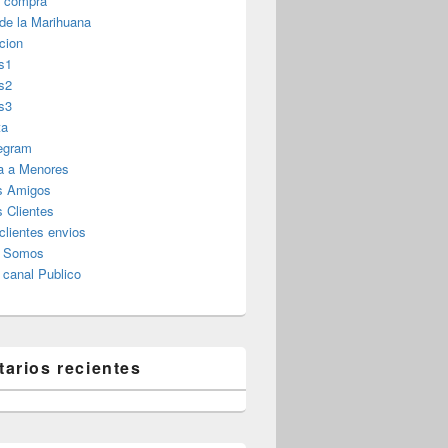
r compra
 de la Marihuana
cion
s1
s2
s3
ta
legram
a a Menores
s Amigos
 Clientes
clientes envios
s Somos
canal Publico
arios recientes