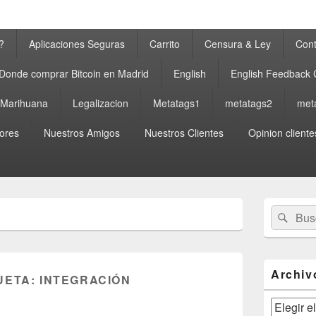
?
Aplicaciones Seguras
Carrito
Censura & Ley
Cont
Donde comprar Bitcoin en Madrid
English
English Feedback
a Marihuana
Legalizacion
Metatags1
metatags2
met
ores
Nuestros Amigos
Nuestros Clientes
Opinion cliente
El
Buscar
Busc
área
por:
de
widget
barra
lateral
Archiv
UETA:
INTEGRACIÓN
primaria
Archivos