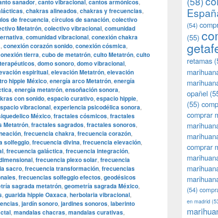
co
(58)
anto sanador
,
canto vibracional
,
cantos armónicos
,
Españ
lácticas
,
chakras alineados
,
chakras y frecuencias
,
ulos de frecuencia
,
círculos de sanación
,
colectivo
compr
(54)
ectivo Metatrón
,
colectivo vibracional
,
comunidad
co
(55)
ternativa
,
comunidad vibracional
,
conexión chakra
getaf
a
,
conexión corazón sonido
,
conexión cósmica
,
onexión tierra
,
cubo de metatrón
,
culto Metatrón
,
culto
retamas
(
terapéuticos
,
domo sonoro
,
domo vibracional
,
marihuan
evación espiritual
,
elevación Metatrón
,
elevación
ro hippie México
,
energía arco Metatrón
,
energía
marihuana
ctica
,
energía metatrón
,
ensoñación sonora
,
opañel
(5
akras con sonido
,
espacio curativo
,
espacio hippie
,
(55)
comp
spacio vibracional
,
experiencia psicodélica sonora
,
comprar m
psiquedelico México
,
fractales cósmicos
,
fractales
s Metatrón
,
fractales sagrados
,
fractales sonoros
,
marihuana
ineación
,
frecuencia chakra
,
frecuencia corazón
,
marihuana
a solfeggio
,
frecuencia divina
,
frecuencia elevación
,
comprar 
al
,
frecuencia galáctica
,
frecuencia integración
,
marihuana
idimensional
,
frecuencia plexo solar
,
frecuencia
marihuana
ia sacro
,
frecuencia transformación
,
frecuencias
onales
,
frecuencias solfeggio efectos
,
geodésicos
marihuana
tría sagrada metatrón
,
geometría sagrada México
,
(54)
compra
s
,
guarida hippie Oaxaca
,
herbolaria vibracional
,
en madrid
(5
uencias
,
jardín sonoro
,
jardines sonoros
,
laberinto
marihua
actal
,
mandalas chacras
,
mandalas curativas
,