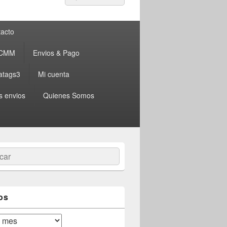
por:
acto
 CMM
Envios & Pago
atags3
Mi cuenta
s envios
Quienes Somos
ar
os