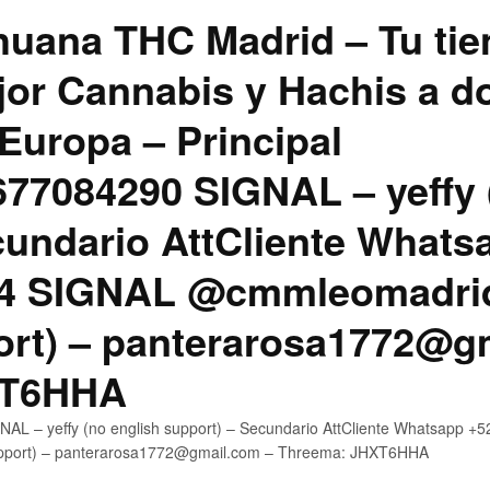
uana THC Madrid – Tu tie
jor Cannabis y Hachis a do
Europa – Principal
7084290 SIGNAL – yeffy 
cundario AttCliente Whats
4 SIGNAL @cmmleomadrid
ort) – panterarosa1772@g
XT6HHA
AL – yeffy (no english support) – Secundario AttCliente Whatsapp
upport) – panterarosa1772@gmail.com – Threema: JHXT6HHA