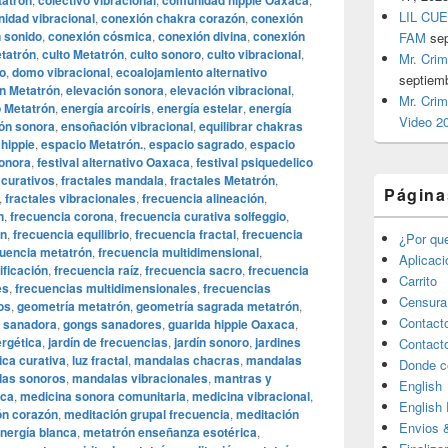
tatrón
colectivo vibracional
comunidad hippie Oaxaca
LIL CUE
idad vibracional
,
conexión chakra corazón
,
conexión
 sonido
,
conexión cósmica
,
conexión divina
,
conexión
FAM
se
tatrón
,
culto Metatrón
,
culto sonoro
,
culto vibracional
,
Mr. Crim
o
,
domo vibracional
,
ecoalojamiento alternativo
septiem
n Metatrón
,
elevación sonora
,
elevación vibracional
,
Mr. Crim
o Metatrón
,
energía arcoíris
,
energía estelar
,
energía
Video 2
ón sonora
,
ensoñación vibracional
,
equilibrar chakras
hippie
,
espacio Metatrón.
,
espacio sagrado
,
espacio
sonora
,
festival alternativo Oaxaca
,
festival psiquedelico
 curativos
,
fractales mandala
,
fractales Metatrón
,
Página
,
fractales vibracionales
,
frecuencia alineación
,
n
,
frecuencia corona
,
frecuencia curativa solfeggio
,
ón
,
frecuencia equilibrio
,
frecuencia fractal
,
frecuencia
¿Por qu
cuencia metatrón
,
frecuencia multidimensional
,
Aplicac
ificación
,
frecuencia raíz
,
frecuencia sacro
,
frecuencia
Carrito
es
,
frecuencias multidimensionales
,
frecuencias
Censura
os
,
geometría metatrón
,
geometría sagrada metatrón
,
Contact
 sanadora
,
gongs sanadores
,
guarida hippie Oaxaca
,
ergética
,
jardín de frecuencias
,
jardín sonoro
,
jardines
Contact
ica curativa
,
luz fractal
,
mandalas chacras
,
mandalas
Donde c
as sonoros
,
mandalas vibracionales
,
mantras y
English
aca
,
medicina sonora comunitaria
,
medicina vibracional
,
English
ón corazón
,
meditación grupal frecuencia
,
meditación
Envios 
nergía blanca
,
metatrón enseñanza esotérica
,