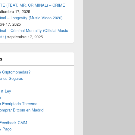
TE (FEAT. MR. CRIMINAL) – CRIME
ptiembre 17, 2025
inal – Longevity (Music Video 2020)
bre 17, 2025
inal – Criminal Mentality (Official Music
011)
septiembre 17, 2025
s
e Criptomonedas?
iones Seguras
 & Ley
o
o Encriptado Threema
omprar Bitcoin en Madrid
 Feedback CMM
& Pago