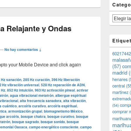
Catego
Categorías
a Relajante y Ondas
Etique
—
No hay comentarios ↓
60217442
malasañ
o your Mobile Device and click again
(57)
com
madrid
(
henares
(
 Hz sanación
,
285 Hz curación
,
396 Hz liberación
2 Hz vibración universal
,
528 Hz reparación de ADN
,
central
(5
 Hz
,
852 Hz intuición
,
963 Hz activación pineal
,
activar
martinez
(
atrón
,
agua vibracional metatrón
,
albergue espiritual
extremad
vibracional
,
alta frecuencia sanadora
,
alta vibración
,
compr
(54)
is cuántico
,
arcoíris curativo
,
arcoíris espiritual
,
comprar 
tica
,
armonización grupal
,
biomagnetismo México
,
ue arcoíris
,
bosque chakra
,
bosque curativo
,
bosque
marihuana
tatrón
,
bosque sagrado
,
bosque sonido
,
bosque
marihua
remonial Oaxaca
,
campo energético consciente
,
campo