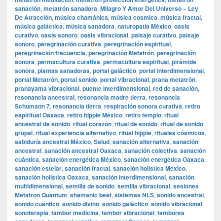
sanación
,
metatrón sanadora
,
Milagro Y Amor Del Universo ~ Ley
De Atracción
,
música chamánica
,
música cosmica
,
música fractal
,
música galáctica
,
música sanadora
,
naturopatía México
,
oasis
curativo
,
oasis sonoro
,
oasis vibracional
,
paisaje curativo
,
paisaje
sonoro
,
peregrinación curativa
,
peregrinación espiritual
,
peregrinación frecuencia
,
peregrinación Metatrón
,
peregrinación
sonora
,
permacultura curativa
,
permacultura espiritual
,
pirámide
sonora
,
plantas sanadoras
,
portal galáctico
,
portal interdimensional
,
portal Metatrón
,
portal sonido
,
portal vibracional
,
prana metatrón
,
pranayama vibracional
,
puente interdimensional
,
red de sanación
,
resonancia ancestral
,
resonancia madre tierra
,
resonancia
Schumann 7
,
resonancia tierra
,
respiración sonora curativa
,
retiro
espiritual Oaxaca
,
retiro hippie México
,
retiro templo
,
ritual
ancestral de sonido
,
ritual corazón
,
ritual de sonido
,
ritual de sonido
grupal
,
ritual experiencia alternativo
,
ritual hippie
,
rituales cósmicos
,
sabiduría ancestral México
,
Salud
,
sanación alternativa
,
sanación
ancestral
,
sanación ancestral Oaxaca
,
sanación colectiva
,
sanación
cuántica
,
sanación energética México
,
sanación energética Oaxaca
,
sanación estelar
,
sanación fractal
,
sanación holística México
,
sanación holística Oaxaca
,
sanación interdimensional
,
sanación
multidimensional
,
semilla de sonido
,
semilla vibracional
,
sesiones
Metatron Quantum
,
shamanic beat
,
sistemas NLS
,
sonido ancestral
,
sonido cuántico
,
sonido divino
,
sonido galáctico
,
sonido vibracional
,
sonoterapia
,
tambor medicina
,
tambor vibracional
,
tambores