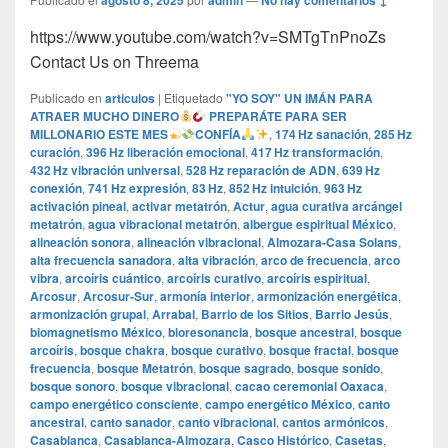
agosto 8, 2025
admin
No hay comentarios ↓
https://www.youtube.com/watch?v=SMTgTnPnoZs
Contact Us on Threema
Publicado en
articulos
|
Etiquetado
"YO SOY" UN IMÁN PARA
ATRAER MUCHO DINERO
PREPARÁTE PARA SER
MILLONARIO ESTE MES
CONFÍA
,
174 Hz sanación
,
285 Hz
curación
,
396 Hz liberación emocional
,
417 Hz transformación
,
432 Hz vibración universal
,
528 Hz reparación de ADN
,
639 Hz
conexión
,
741 Hz expresión
,
83 Hz
,
852 Hz intuición
,
963 Hz
activación pineal
,
activar metatrón
,
Actur
,
agua curativa arcángel
metatrón
,
agua vibracional metatrón
,
albergue espiritual México
,
alineación sonora
,
alineación vibracional
,
Almozara-Casa Solans
,
alta frecuencia sanadora
,
alta vibración
,
arco de frecuencia
,
arco
vibra
,
arcoíris cuántico
,
arcoíris curativo
,
arcoíris espiritual
,
Arcosur
,
Arcosur-Sur
,
armonía interior
,
armonización energética
,
armonización grupal
,
Arrabal
,
Barrio de los Sitios
,
Barrio Jesús
,
biomagnetismo México
,
bioresonancia
,
bosque ancestral
,
bosque
arcoíris
,
bosque chakra
,
bosque curativo
,
bosque fractal
,
bosque
frecuencia
,
bosque Metatrón
,
bosque sagrado
,
bosque sonido
,
bosque sonoro
,
bosque vibracional
,
cacao ceremonial Oaxaca
,
campo energético consciente
,
campo energético México
,
canto
ancestral
,
canto sanador
,
canto vibracional
,
cantos armónicos
,
Casablanca
,
Casablanca-Almozara
,
Casco Histórico
,
Casetas
,