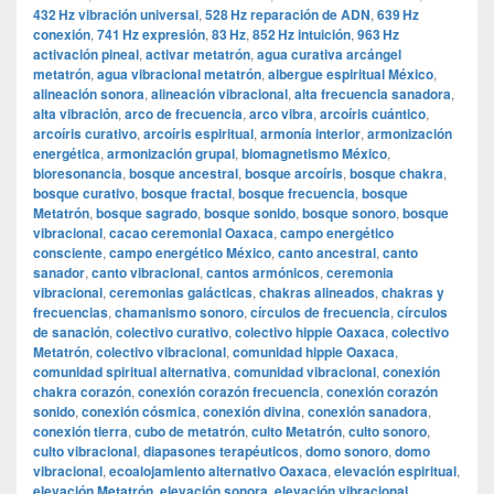
432 Hz vibración universal
,
528 Hz reparación de ADN
,
639 Hz
conexión
,
741 Hz expresión
,
83 Hz
,
852 Hz intuición
,
963 Hz
activación pineal
,
activar metatrón
,
agua curativa arcángel
metatrón
,
agua vibracional metatrón
,
albergue espiritual México
,
alineación sonora
,
alineación vibracional
,
alta frecuencia sanadora
,
alta vibración
,
arco de frecuencia
,
arco vibra
,
arcoíris cuántico
,
arcoíris curativo
,
arcoíris espiritual
,
armonía interior
,
armonización
energética
,
armonización grupal
,
biomagnetismo México
,
bioresonancia
,
bosque ancestral
,
bosque arcoíris
,
bosque chakra
,
bosque curativo
,
bosque fractal
,
bosque frecuencia
,
bosque
Metatrón
,
bosque sagrado
,
bosque sonido
,
bosque sonoro
,
bosque
vibracional
,
cacao ceremonial Oaxaca
,
campo energético
consciente
,
campo energético México
,
canto ancestral
,
canto
sanador
,
canto vibracional
,
cantos armónicos
,
ceremonia
vibracional
,
ceremonias galácticas
,
chakras alineados
,
chakras y
frecuencias
,
chamanismo sonoro
,
círculos de frecuencia
,
círculos
de sanación
,
colectivo curativo
,
colectivo hippie Oaxaca
,
colectivo
Metatrón
,
colectivo vibracional
,
comunidad hippie Oaxaca
,
comunidad spiritual alternativa
,
comunidad vibracional
,
conexión
chakra corazón
,
conexión corazón frecuencia
,
conexión corazón
sonido
,
conexión cósmica
,
conexión divina
,
conexión sanadora
,
conexión tierra
,
cubo de metatrón
,
culto Metatrón
,
culto sonoro
,
culto vibracional
,
diapasones terapéuticos
,
domo sonoro
,
domo
vibracional
,
ecoalojamiento alternativo Oaxaca
,
elevación espiritual
,
elevación Metatrón
,
elevación sonora
,
elevación vibracional
,