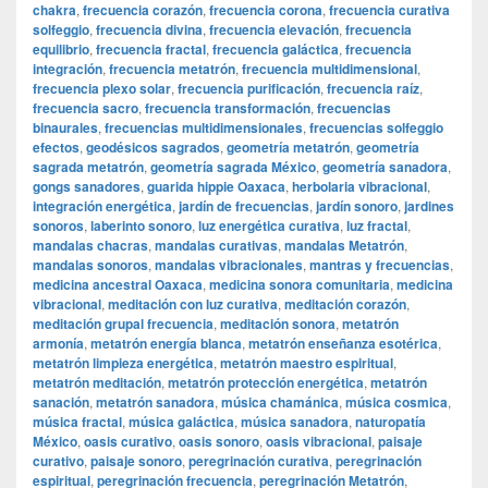
chakra
,
frecuencia corazón
,
frecuencia corona
,
frecuencia curativa
solfeggio
,
frecuencia divina
,
frecuencia elevación
,
frecuencia
equilibrio
,
frecuencia fractal
,
frecuencia galáctica
,
frecuencia
integración
,
frecuencia metatrón
,
frecuencia multidimensional
,
frecuencia plexo solar
,
frecuencia purificación
,
frecuencia raíz
,
frecuencia sacro
,
frecuencia transformación
,
frecuencias
binaurales
,
frecuencias multidimensionales
,
frecuencias solfeggio
efectos
,
geodésicos sagrados
,
geometría metatrón
,
geometría
sagrada metatrón
,
geometría sagrada México
,
geometría sanadora
,
gongs sanadores
,
guarida hippie Oaxaca
,
herbolaria vibracional
,
integración energética
,
jardín de frecuencias
,
jardín sonoro
,
jardines
sonoros
,
laberinto sonoro
,
luz energética curativa
,
luz fractal
,
mandalas chacras
,
mandalas curativas
,
mandalas Metatrón
,
mandalas sonoros
,
mandalas vibracionales
,
mantras y frecuencias
,
medicina ancestral Oaxaca
,
medicina sonora comunitaria
,
medicina
vibracional
,
meditación con luz curativa
,
meditación corazón
,
meditación grupal frecuencia
,
meditación sonora
,
metatrón
armonía
,
metatrón energía blanca
,
metatrón enseñanza esotérica
,
metatrón limpieza energética
,
metatrón maestro espiritual
,
metatrón meditación
,
metatrón protección energética
,
metatrón
sanación
,
metatrón sanadora
,
música chamánica
,
música cosmica
,
música fractal
,
música galáctica
,
música sanadora
,
naturopatía
México
,
oasis curativo
,
oasis sonoro
,
oasis vibracional
,
paisaje
curativo
,
paisaje sonoro
,
peregrinación curativa
,
peregrinación
espiritual
,
peregrinación frecuencia
,
peregrinación Metatrón
,