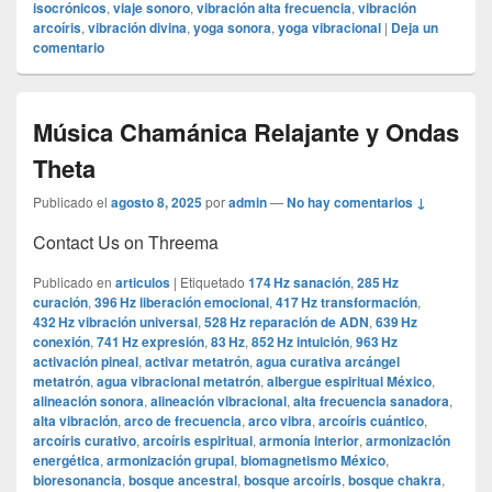
isocrónicos
,
viaje sonoro
,
vibración alta frecuencia
,
vibración
arcoíris
,
vibración divina
,
yoga sonora
,
yoga vibracional
|
Deja un
comentario
Música Chamánica Relajante y Ondas
Theta
Publicado el
agosto 8, 2025
por
admin
—
No hay comentarios ↓
Contact Us on Threema
Publicado en
articulos
|
Etiquetado
174 Hz sanación
,
285 Hz
curación
,
396 Hz liberación emocional
,
417 Hz transformación
,
432 Hz vibración universal
,
528 Hz reparación de ADN
,
639 Hz
conexión
,
741 Hz expresión
,
83 Hz
,
852 Hz intuición
,
963 Hz
activación pineal
,
activar metatrón
,
agua curativa arcángel
metatrón
,
agua vibracional metatrón
,
albergue espiritual México
,
alineación sonora
,
alineación vibracional
,
alta frecuencia sanadora
,
alta vibración
,
arco de frecuencia
,
arco vibra
,
arcoíris cuántico
,
arcoíris curativo
,
arcoíris espiritual
,
armonía interior
,
armonización
energética
,
armonización grupal
,
biomagnetismo México
,
bioresonancia
,
bosque ancestral
,
bosque arcoíris
,
bosque chakra
,