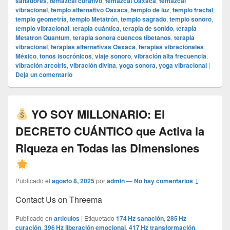
sanadores
,
temazcal curativo
,
temazcal Oaxaca
,
temazcal
vibracional
,
templo alternativo Oaxaca
,
templo de luz
,
templo fractal
,
templo geometría
,
templo Metatrón
,
templo sagrado
,
templo sonoro
,
templo vibracional
,
terapia cuántica
,
terapia de sonido
,
terapia
Metatron Quantum
,
terapia sonora cuencos tibetanos
,
terapia
vibracional
,
terapias alternativas Oaxaca
,
terapias vibracionales
México
,
tonos isocrónicos
,
viaje sonoro
,
vibración alta frecuencia
,
vibración arcoíris
,
vibración divina
,
yoga sonora
,
yoga vibracional
|
Deja un comentario
YO SOY MILLONARIO: El
DECRETO CUÁNTICO que Activa la
Riqueza en Todas las Dimensiones
Publicado el
agosto 8, 2025
por
admin
—
No hay comentarios ↓
Contact Us on Threema
Publicado en
articulos
|
Etiquetado
174 Hz sanación
,
285 Hz
curación
,
396 Hz liberación emocional
,
417 Hz transformación
,