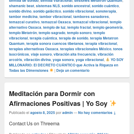
semilla de sonido
,
semilla vibracional
,
sesiones Metatron Quantum
,
shamanic beat
,
sistemas NLS
,
sonido ancestral
,
sonido cuántico
,
sonido divino
,
sonido galáctico
,
sonido vibracional
,
sonoterapia
,
tambor medicina
,
tambor vibracional
,
tambores sanadores
,
temazcal curativo
,
temazcal Oaxaca
,
temazcal vibracional
,
templo
alternativo Oaxaca
,
templo de luz
,
templo fractal
,
templo geometría
,
templo Metatrón
,
templo sagrado
,
templo sonoro
,
templo
vibracional
,
terapia cuántica
,
terapia de sonido
,
terapia Metatron
Quantum
,
terapia sonora cuencos tibetanos
,
terapia vibracional
,
terapias alternativas Oaxaca
,
terapias vibracionales México
,
tonos
isocrónicos
,
viaje sonoro
,
vibración alta frecuencia
,
vibración
arcoíris
,
vibración divina
,
yoga sonora
,
yoga vibracional
,
YO SOY
MILLONARIO: El DECRETO CUÁNTICO que Activa la Riqueza en
Todas las Dimensiones
|
Deja un comentario
Meditación para Dormir con
Afirmaciones Positivas | Yo Soy
Publicado el
agosto 8, 2025
por
admin
—
No hay comentarios ↓
Contact Us on Threema