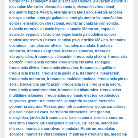
vibracional
,
ecoalojamiento alternativo Oaxaca
,
elevación espiritual
,
elevación Metatrón
,
elevación sonora
,
elevación vibracional
,
encuentro hippie México
,
energía arco Metatrón
,
energía arcoíris
,
energía estelar
,
energía galáctica
,
energía metatrón
,
ensoñación
sonora
,
ensoñación vibracional
,
equilibrar chakras con sonido
,
espacio curativo
,
espacio hippie
,
espacio Metatrón.
,
espacio
sagrado
,
espacio vibracional
,
experiencia psicodélica sonora
,
festival alternativo Oaxaca
,
festival psiquedelico México
,
fractales
cósmicos
,
fractales curativos
,
fractales mandala
,
fractales
Metatrón
,
fractales sagrados
,
fractales sonoros
,
fractales
vibracionales
,
frecuencia alineación
,
frecuencia chakra
,
frecuencia
corazón
,
frecuencia corona
,
frecuencia curativa solfeggio
,
frecuencia divina
,
frecuencia elevación
,
frecuencia equilibrio
,
frecuencia fractal
,
frecuencia galáctica
,
frecuencia integración
,
frecuencia metatrón
,
frecuencia multidimensional
,
frecuencia plexo
solar
,
frecuencia purificación
,
frecuencia raíz
,
frecuencia sacro
,
frecuencia transformación
,
frecuencias binaurales
,
frecuencias
multidimensionales
,
frecuencias solfeggio efectos
,
geodésicos
sagrados
,
geometría metatrón
,
geometría sagrada metatrón
,
geometría sagrada México
,
geometría sanadora
,
gongs sanadores
,
guarida hippie Oaxaca
,
herbolaria vibracional
,
integración
energética
,
jardín de frecuencias
,
jardín sonoro
,
jardines sonoros
,
laberinto sonoro
,
luz energética curativa
,
luz fractal
,
mandalas
chacras
,
mandalas curativas
,
mandalas Metatrón
,
mandalas
sonoros
,
mandalas vibracionales
,
mantras y frecuencias
,
medicina