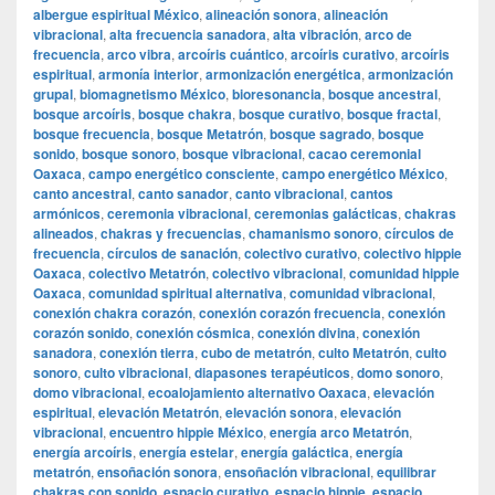
albergue espiritual México
,
alineación sonora
,
alineación
vibracional
,
alta frecuencia sanadora
,
alta vibración
,
arco de
frecuencia
,
arco vibra
,
arcoíris cuántico
,
arcoíris curativo
,
arcoíris
espiritual
,
armonía interior
,
armonización energética
,
armonización
grupal
,
biomagnetismo México
,
bioresonancia
,
bosque ancestral
,
bosque arcoíris
,
bosque chakra
,
bosque curativo
,
bosque fractal
,
bosque frecuencia
,
bosque Metatrón
,
bosque sagrado
,
bosque
sonido
,
bosque sonoro
,
bosque vibracional
,
cacao ceremonial
Oaxaca
,
campo energético consciente
,
campo energético México
,
canto ancestral
,
canto sanador
,
canto vibracional
,
cantos
armónicos
,
ceremonia vibracional
,
ceremonias galácticas
,
chakras
alineados
,
chakras y frecuencias
,
chamanismo sonoro
,
círculos de
frecuencia
,
círculos de sanación
,
colectivo curativo
,
colectivo hippie
Oaxaca
,
colectivo Metatrón
,
colectivo vibracional
,
comunidad hippie
Oaxaca
,
comunidad spiritual alternativa
,
comunidad vibracional
,
conexión chakra corazón
,
conexión corazón frecuencia
,
conexión
corazón sonido
,
conexión cósmica
,
conexión divina
,
conexión
sanadora
,
conexión tierra
,
cubo de metatrón
,
culto Metatrón
,
culto
sonoro
,
culto vibracional
,
diapasones terapéuticos
,
domo sonoro
,
domo vibracional
,
ecoalojamiento alternativo Oaxaca
,
elevación
espiritual
,
elevación Metatrón
,
elevación sonora
,
elevación
vibracional
,
encuentro hippie México
,
energía arco Metatrón
,
energía arcoíris
,
energía estelar
,
energía galáctica
,
energía
metatrón
,
ensoñación sonora
,
ensoñación vibracional
,
equilibrar
chakras con sonido
,
espacio curativo
,
espacio hippie
,
espacio