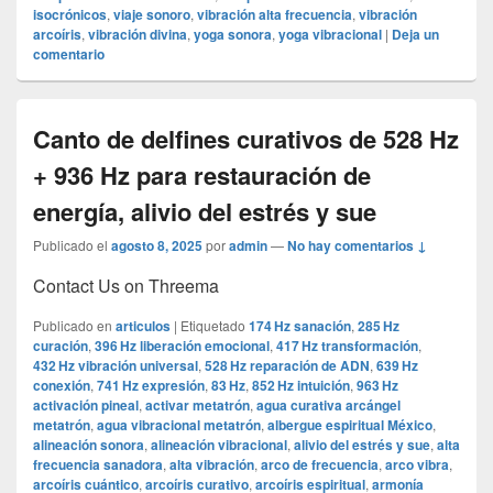
isocrónicos
,
viaje sonoro
,
vibración alta frecuencia
,
vibración
arcoíris
,
vibración divina
,
yoga sonora
,
yoga vibracional
|
Deja un
comentario
Canto de delfines curativos de 528 Hz
+ 936 Hz para restauración de
energía, alivio del estrés y sue
Publicado el
agosto 8, 2025
por
admin
—
No hay comentarios ↓
Contact Us on Threema
Publicado en
articulos
|
Etiquetado
174 Hz sanación
,
285 Hz
curación
,
396 Hz liberación emocional
,
417 Hz transformación
,
432 Hz vibración universal
,
528 Hz reparación de ADN
,
639 Hz
conexión
,
741 Hz expresión
,
83 Hz
,
852 Hz intuición
,
963 Hz
activación pineal
,
activar metatrón
,
agua curativa arcángel
metatrón
,
agua vibracional metatrón
,
albergue espiritual México
,
alineación sonora
,
alineación vibracional
,
alivio del estrés y sue
,
alta
frecuencia sanadora
,
alta vibración
,
arco de frecuencia
,
arco vibra
,
arcoíris cuántico
,
arcoíris curativo
,
arcoíris espiritual
,
armonía