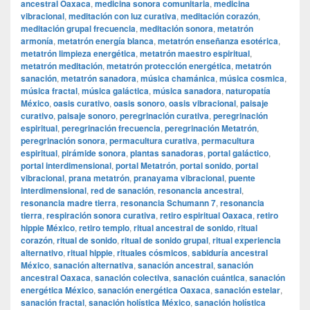
ancestral Oaxaca
,
medicina sonora comunitaria
,
medicina
vibracional
,
meditación con luz curativa
,
meditación corazón
,
meditación grupal frecuencia
,
meditación sonora
,
metatrón
armonía
,
metatrón energía blanca
,
metatrón enseñanza esotérica
,
metatrón limpieza energética
,
metatrón maestro espiritual
,
metatrón meditación
,
metatrón protección energética
,
metatrón
sanación
,
metatrón sanadora
,
música chamánica
,
música cosmica
,
música fractal
,
música galáctica
,
música sanadora
,
naturopatía
México
,
oasis curativo
,
oasis sonoro
,
oasis vibracional
,
paisaje
curativo
,
paisaje sonoro
,
peregrinación curativa
,
peregrinación
espiritual
,
peregrinación frecuencia
,
peregrinación Metatrón
,
peregrinación sonora
,
permacultura curativa
,
permacultura
espiritual
,
pirámide sonora
,
plantas sanadoras
,
portal galáctico
,
portal interdimensional
,
portal Metatrón
,
portal sonido
,
portal
vibracional
,
prana metatrón
,
pranayama vibracional
,
puente
interdimensional
,
red de sanación
,
resonancia ancestral
,
resonancia madre tierra
,
resonancia Schumann 7
,
resonancia
tierra
,
respiración sonora curativa
,
retiro espiritual Oaxaca
,
retiro
hippie México
,
retiro templo
,
ritual ancestral de sonido
,
ritual
corazón
,
ritual de sonido
,
ritual de sonido grupal
,
ritual experiencia
alternativo
,
ritual hippie
,
rituales cósmicos
,
sabiduría ancestral
México
,
sanación alternativa
,
sanación ancestral
,
sanación
ancestral Oaxaca
,
sanación colectiva
,
sanación cuántica
,
sanación
energética México
,
sanación energética Oaxaca
,
sanación estelar
,
sanación fractal
,
sanación holística México
,
sanación holística