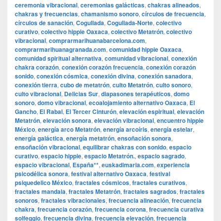
ceremonia vibracional
,
ceremonias galácticas
,
chakras alineados
,
chakras y frecuencias
,
chamanismo sonoro
,
círculos de frecuencia
,
círculos de sanación
,
Cogullada
,
Cogullada-Norte
,
colectivo
curativo
,
colectivo hippie Oaxaca
,
colectivo Metatrón
,
colectivo
vibracional
,
comprarmarihuanabarcelona.com
,
comprarmarihuanagranada.com
,
comunidad hippie Oaxaca
,
comunidad spiritual alternativa
,
comunidad vibracional
,
conexión
chakra corazón
,
conexión corazón frecuencia
,
conexión corazón
sonido
,
conexión cósmica
,
conexión divina
,
conexión sanadora
,
conexión tierra
,
cubo de metatrón
,
culto Metatrón
,
culto sonoro
,
culto vibracional
,
Delicias Sur
,
diapasones terapéuticos
,
domo
sonoro
,
domo vibracional
,
ecoalojamiento alternativo Oaxaca
,
El
Gancho
,
El Rabal
,
El Tercer Cinturón
,
elevación espiritual
,
elevación
Metatrón
,
elevación sonora
,
elevación vibracional
,
encuentro hippie
México
,
energía arco Metatrón
,
energía arcoíris
,
energía estelar
,
energía galáctica
,
energía metatrón
,
ensoñación sonora
,
ensoñación vibracional
,
equilibrar chakras con sonido
,
espacio
curativo
,
espacio hippie
,
espacio Metatrón.
,
espacio sagrado
,
espacio vibracional
,
España**
,
euskadimaria.com
,
experiencia
psicodélica sonora
,
festival alternativo Oaxaca
,
festival
psiquedelico México
,
fractales cósmicos
,
fractales curativos
,
fractales mandala
,
fractales Metatrón
,
fractales sagrados
,
fractales
sonoros
,
fractales vibracionales
,
frecuencia alineación
,
frecuencia
chakra
,
frecuencia corazón
,
frecuencia corona
,
frecuencia curativa
solfeggio
,
frecuencia divina
,
frecuencia elevación
,
frecuencia