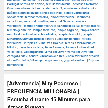
Portugal
,
semilla de sonido
,
semilla vibracional
,
sesiones Metatron
Quantum
,
shamanic beat
,
sistemas NLS
,
sonido ancestral
,
sonido
cuántico
,
sonido divino
,
sonido galáctico
,
sonido vibracional
,
sonoterapia
,
tambor medicina
,
tambor vibracional
,
tambores
sanadores
,
temazcal curativo
,
temazcal Oaxaca
,
temazcal
vibracional
,
templo alternativo Oaxaca
,
templo de luz
,
templo fractal
,
templo geometría
,
templo Metatrón
,
templo sagrado
,
templo sonoro
,
templo vibracional
,
terapia cuántica
,
terapia de sonido
,
terapia
Metatron Quantum
,
terapia sonora cuencos tibetanos
,
terapia
vibracional
,
terapias alternativas Oaxaca
,
terapias vibracionales
México
,
tonos isocrónicos
,
Torre Ramona
,
Torrero
,
Universidad
,
Valdefierro
,
Valdespartera
,
Venta del Olivar
,
Venta del Olivar en
Zaragoza
,
viaje sonoro
,
vibración alta frecuencia
,
vibración arcoíris
,
vibración divina
,
Villarrapa
,
yoga sonora
,
yoga vibracional
|
Deja un
comentario
[Advertencia] Muy Poderoso |
FRECUENCIA MILLONARIA |
Escucha durante 15 Minutos para
Atraer Riqueza