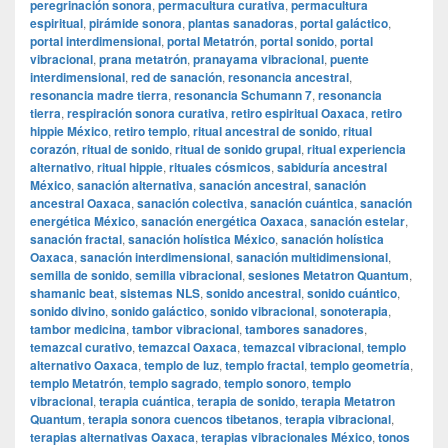
peregrinación sonora
,
permacultura curativa
,
permacultura
espiritual
,
pirámide sonora
,
plantas sanadoras
,
portal galáctico
,
portal interdimensional
,
portal Metatrón
,
portal sonido
,
portal
vibracional
,
prana metatrón
,
pranayama vibracional
,
puente
interdimensional
,
red de sanación
,
resonancia ancestral
,
resonancia madre tierra
,
resonancia Schumann 7
,
resonancia
tierra
,
respiración sonora curativa
,
retiro espiritual Oaxaca
,
retiro
hippie México
,
retiro templo
,
ritual ancestral de sonido
,
ritual
corazón
,
ritual de sonido
,
ritual de sonido grupal
,
ritual experiencia
alternativo
,
ritual hippie
,
rituales cósmicos
,
sabiduría ancestral
México
,
sanación alternativa
,
sanación ancestral
,
sanación
ancestral Oaxaca
,
sanación colectiva
,
sanación cuántica
,
sanación
energética México
,
sanación energética Oaxaca
,
sanación estelar
,
sanación fractal
,
sanación holística México
,
sanación holística
Oaxaca
,
sanación interdimensional
,
sanación multidimensional
,
semilla de sonido
,
semilla vibracional
,
sesiones Metatron Quantum
,
shamanic beat
,
sistemas NLS
,
sonido ancestral
,
sonido cuántico
,
sonido divino
,
sonido galáctico
,
sonido vibracional
,
sonoterapia
,
tambor medicina
,
tambor vibracional
,
tambores sanadores
,
temazcal curativo
,
temazcal Oaxaca
,
temazcal vibracional
,
templo
alternativo Oaxaca
,
templo de luz
,
templo fractal
,
templo geometría
,
templo Metatrón
,
templo sagrado
,
templo sonoro
,
templo
vibracional
,
terapia cuántica
,
terapia de sonido
,
terapia Metatron
Quantum
,
terapia sonora cuencos tibetanos
,
terapia vibracional
,
terapias alternativas Oaxaca
,
terapias vibracionales México
,
tonos