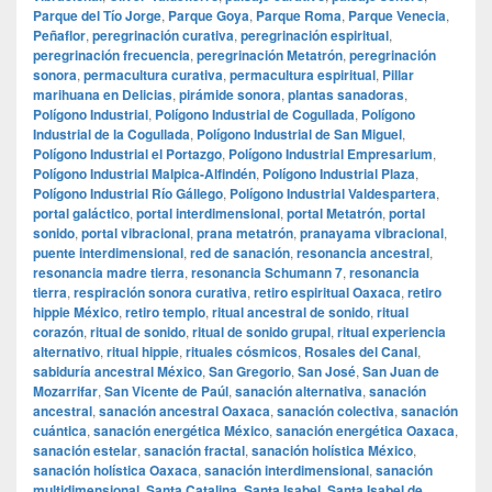
Parque del Tío Jorge
,
Parque Goya
,
Parque Roma
,
Parque Venecia
,
Peñaflor
,
peregrinación curativa
,
peregrinación espiritual
,
peregrinación frecuencia
,
peregrinación Metatrón
,
peregrinación
sonora
,
permacultura curativa
,
permacultura espiritual
,
Pillar
marihuana en Delicias
,
pirámide sonora
,
plantas sanadoras
,
Polígono Industrial
,
Polígono Industrial de Cogullada
,
Polígono
Industrial de la Cogullada
,
Polígono Industrial de San Miguel
,
Polígono Industrial el Portazgo
,
Polígono Industrial Empresarium
,
Polígono Industrial Malpica-Alfindén
,
Polígono Industrial Plaza
,
Polígono Industrial Río Gállego
,
Polígono Industrial Valdespartera
,
portal galáctico
,
portal interdimensional
,
portal Metatrón
,
portal
sonido
,
portal vibracional
,
prana metatrón
,
pranayama vibracional
,
puente interdimensional
,
red de sanación
,
resonancia ancestral
,
resonancia madre tierra
,
resonancia Schumann 7
,
resonancia
tierra
,
respiración sonora curativa
,
retiro espiritual Oaxaca
,
retiro
hippie México
,
retiro templo
,
ritual ancestral de sonido
,
ritual
corazón
,
ritual de sonido
,
ritual de sonido grupal
,
ritual experiencia
alternativo
,
ritual hippie
,
rituales cósmicos
,
Rosales del Canal
,
sabiduría ancestral México
,
San Gregorio
,
San José
,
San Juan de
Mozarrifar
,
San Vicente de Paúl
,
sanación alternativa
,
sanación
ancestral
,
sanación ancestral Oaxaca
,
sanación colectiva
,
sanación
cuántica
,
sanación energética México
,
sanación energética Oaxaca
,
sanación estelar
,
sanación fractal
,
sanación holística México
,
sanación holística Oaxaca
,
sanación interdimensional
,
sanación
multidimensional
,
Santa Catalina
,
Santa Isabel
,
Santa Isabel de