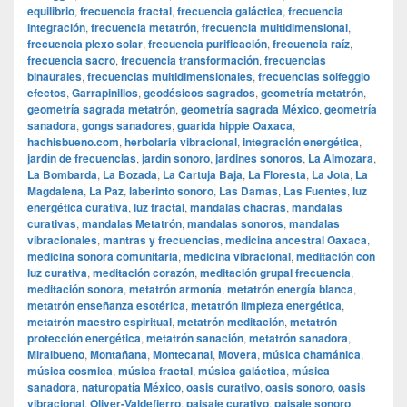
equilibrio
,
frecuencia fractal
,
frecuencia galáctica
,
frecuencia
integración
,
frecuencia metatrón
,
frecuencia multidimensional
,
frecuencia plexo solar
,
frecuencia purificación
,
frecuencia raíz
,
frecuencia sacro
,
frecuencia transformación
,
frecuencias
binaurales
,
frecuencias multidimensionales
,
frecuencias solfeggio
efectos
,
Garrapinillos
,
geodésicos sagrados
,
geometría metatrón
,
geometría sagrada metatrón
,
geometría sagrada México
,
geometría
sanadora
,
gongs sanadores
,
guarida hippie Oaxaca
,
hachisbueno.com
,
herbolaria vibracional
,
integración energética
,
jardín de frecuencias
,
jardín sonoro
,
jardines sonoros
,
La Almozara
,
La Bombarda
,
La Bozada
,
La Cartuja Baja
,
La Floresta
,
La Jota
,
La
Magdalena
,
La Paz
,
laberinto sonoro
,
Las Damas
,
Las Fuentes
,
luz
energética curativa
,
luz fractal
,
mandalas chacras
,
mandalas
curativas
,
mandalas Metatrón
,
mandalas sonoros
,
mandalas
vibracionales
,
mantras y frecuencias
,
medicina ancestral Oaxaca
,
medicina sonora comunitaria
,
medicina vibracional
,
meditación con
luz curativa
,
meditación corazón
,
meditación grupal frecuencia
,
meditación sonora
,
metatrón armonía
,
metatrón energía blanca
,
metatrón enseñanza esotérica
,
metatrón limpieza energética
,
metatrón maestro espiritual
,
metatrón meditación
,
metatrón
protección energética
,
metatrón sanación
,
metatrón sanadora
,
Miralbueno
,
Montañana
,
Montecanal
,
Movera
,
música chamánica
,
música cosmica
,
música fractal
,
música galáctica
,
música
sanadora
,
naturopatía México
,
oasis curativo
,
oasis sonoro
,
oasis
vibracional
,
Oliver-Valdefierro
,
paisaje curativo
,
paisaje sonoro
,