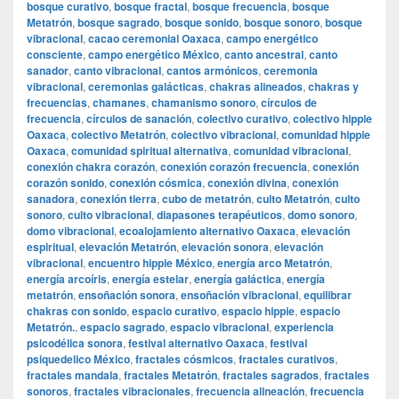
bosque curativo
,
bosque fractal
,
bosque frecuencia
,
bosque
Metatrón
,
bosque sagrado
,
bosque sonido
,
bosque sonoro
,
bosque
vibracional
,
cacao ceremonial Oaxaca
,
campo energético
consciente
,
campo energético México
,
canto ancestral
,
canto
sanador
,
canto vibracional
,
cantos armónicos
,
ceremonia
vibracional
,
ceremonias galácticas
,
chakras alineados
,
chakras y
frecuencias
,
chamanes
,
chamanismo sonoro
,
círculos de
frecuencia
,
círculos de sanación
,
colectivo curativo
,
colectivo hippie
Oaxaca
,
colectivo Metatrón
,
colectivo vibracional
,
comunidad hippie
Oaxaca
,
comunidad spiritual alternativa
,
comunidad vibracional
,
conexión chakra corazón
,
conexión corazón frecuencia
,
conexión
corazón sonido
,
conexión cósmica
,
conexión divina
,
conexión
sanadora
,
conexión tierra
,
cubo de metatrón
,
culto Metatrón
,
culto
sonoro
,
culto vibracional
,
diapasones terapéuticos
,
domo sonoro
,
domo vibracional
,
ecoalojamiento alternativo Oaxaca
,
elevación
espiritual
,
elevación Metatrón
,
elevación sonora
,
elevación
vibracional
,
encuentro hippie México
,
energía arco Metatrón
,
energía arcoíris
,
energía estelar
,
energía galáctica
,
energía
metatrón
,
ensoñación sonora
,
ensoñación vibracional
,
equilibrar
chakras con sonido
,
espacio curativo
,
espacio hippie
,
espacio
Metatrón.
,
espacio sagrado
,
espacio vibracional
,
experiencia
psicodélica sonora
,
festival alternativo Oaxaca
,
festival
psiquedelico México
,
fractales cósmicos
,
fractales curativos
,
fractales mandala
,
fractales Metatrón
,
fractales sagrados
,
fractales
sonoros
,
fractales vibracionales
,
frecuencia alineación
,
frecuencia