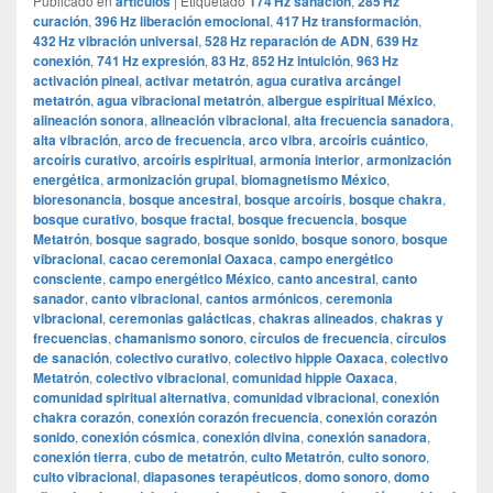
Publicado en
articulos
|
Etiquetado
174 Hz sanación
,
285 Hz
curación
,
396 Hz liberación emocional
,
417 Hz transformación
,
432 Hz vibración universal
,
528 Hz reparación de ADN
,
639 Hz
conexión
,
741 Hz expresión
,
83 Hz
,
852 Hz intuición
,
963 Hz
activación pineal
,
activar metatrón
,
agua curativa arcángel
metatrón
,
agua vibracional metatrón
,
albergue espiritual México
,
alineación sonora
,
alineación vibracional
,
alta frecuencia sanadora
,
alta vibración
,
arco de frecuencia
,
arco vibra
,
arcoíris cuántico
,
arcoíris curativo
,
arcoíris espiritual
,
armonía interior
,
armonización
energética
,
armonización grupal
,
biomagnetismo México
,
bioresonancia
,
bosque ancestral
,
bosque arcoíris
,
bosque chakra
,
bosque curativo
,
bosque fractal
,
bosque frecuencia
,
bosque
Metatrón
,
bosque sagrado
,
bosque sonido
,
bosque sonoro
,
bosque
vibracional
,
cacao ceremonial Oaxaca
,
campo energético
consciente
,
campo energético México
,
canto ancestral
,
canto
sanador
,
canto vibracional
,
cantos armónicos
,
ceremonia
vibracional
,
ceremonias galácticas
,
chakras alineados
,
chakras y
frecuencias
,
chamanismo sonoro
,
círculos de frecuencia
,
círculos
de sanación
,
colectivo curativo
,
colectivo hippie Oaxaca
,
colectivo
Metatrón
,
colectivo vibracional
,
comunidad hippie Oaxaca
,
comunidad spiritual alternativa
,
comunidad vibracional
,
conexión
chakra corazón
,
conexión corazón frecuencia
,
conexión corazón
sonido
,
conexión cósmica
,
conexión divina
,
conexión sanadora
,
conexión tierra
,
cubo de metatrón
,
culto Metatrón
,
culto sonoro
,
culto vibracional
,
diapasones terapéuticos
,
domo sonoro
,
domo