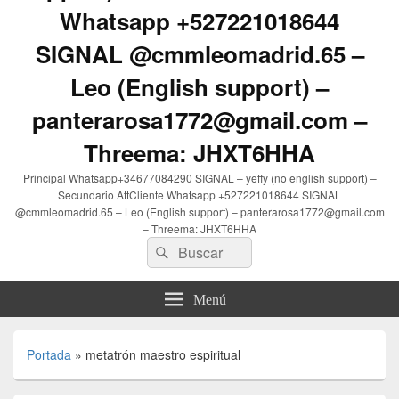
Whatsapp +527221018644
SIGNAL @cmmleomadrid.65 –
Leo (English support) –
panterarosa1772@gmail.com –
Threema: JHXT6HHA
Principal Whatsapp+34677084290 SIGNAL – yeffy (no english support) –
Secundario AttCliente Whatsapp +527221018644 SIGNAL
@cmmleomadrid.65 – Leo (English support) – panterarosa1772@gmail.com
– Threema: JHXT6HHA
Buscar
Buscar
por:
Menú
Portada
»
metatrón maestro espiritual