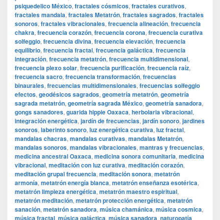
psiquedelico México
,
fractales cósmicos
,
fractales curativos
,
fractales mandala
,
fractales Metatrón
,
fractales sagrados
,
fractales
sonoros
,
fractales vibracionales
,
frecuencia alineación
,
frecuencia
chakra
,
frecuencia corazón
,
frecuencia corona
,
frecuencia curativa
solfeggio
,
frecuencia divina
,
frecuencia elevación
,
frecuencia
equilibrio
,
frecuencia fractal
,
frecuencia galáctica
,
frecuencia
integración
,
frecuencia metatrón
,
frecuencia multidimensional
,
frecuencia plexo solar
,
frecuencia purificación
,
frecuencia raíz
,
frecuencia sacro
,
frecuencia transformación
,
frecuencias
binaurales
,
frecuencias multidimensionales
,
frecuencias solfeggio
efectos
,
geodésicos sagrados
,
geometría metatrón
,
geometría
sagrada metatrón
,
geometría sagrada México
,
geometría sanadora
,
gongs sanadores
,
guarida hippie Oaxaca
,
herbolaria vibracional
,
integración energética
,
jardín de frecuencias
,
jardín sonoro
,
jardines
sonoros
,
laberinto sonoro
,
luz energética curativa
,
luz fractal
,
mandalas chacras
,
mandalas curativas
,
mandalas Metatrón
,
mandalas sonoros
,
mandalas vibracionales
,
mantras y frecuencias
,
medicina ancestral Oaxaca
,
medicina sonora comunitaria
,
medicina
vibracional
,
meditación con luz curativa
,
meditación corazón
,
meditación grupal frecuencia
,
meditación sonora
,
metatrón
armonía
,
metatrón energía blanca
,
metatrón enseñanza esotérica
,
metatrón limpieza energética
,
metatrón maestro espiritual
,
metatrón meditación
,
metatrón protección energética
,
metatrón
sanación
,
metatrón sanadora
,
música chamánica
,
música cosmica
,
música fractal
,
música galáctica
,
música sanadora
,
naturopatía