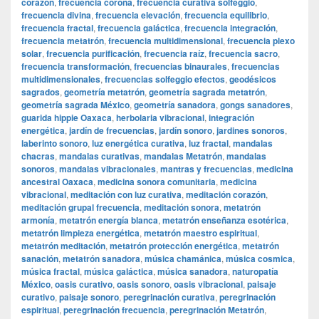
corazón
,
frecuencia corona
,
frecuencia curativa solfeggio
,
frecuencia divina
,
frecuencia elevación
,
frecuencia equilibrio
,
frecuencia fractal
,
frecuencia galáctica
,
frecuencia integración
,
frecuencia metatrón
,
frecuencia multidimensional
,
frecuencia plexo
solar
,
frecuencia purificación
,
frecuencia raíz
,
frecuencia sacro
,
frecuencia transformación
,
frecuencias binaurales
,
frecuencias
multidimensionales
,
frecuencias solfeggio efectos
,
geodésicos
sagrados
,
geometría metatrón
,
geometría sagrada metatrón
,
geometría sagrada México
,
geometría sanadora
,
gongs sanadores
,
guarida hippie Oaxaca
,
herbolaria vibracional
,
integración
energética
,
jardín de frecuencias
,
jardín sonoro
,
jardines sonoros
,
laberinto sonoro
,
luz energética curativa
,
luz fractal
,
mandalas
chacras
,
mandalas curativas
,
mandalas Metatrón
,
mandalas
sonoros
,
mandalas vibracionales
,
mantras y frecuencias
,
medicina
ancestral Oaxaca
,
medicina sonora comunitaria
,
medicina
vibracional
,
meditación con luz curativa
,
meditación corazón
,
meditación grupal frecuencia
,
meditación sonora
,
metatrón
armonía
,
metatrón energía blanca
,
metatrón enseñanza esotérica
,
metatrón limpieza energética
,
metatrón maestro espiritual
,
metatrón meditación
,
metatrón protección energética
,
metatrón
sanación
,
metatrón sanadora
,
música chamánica
,
música cosmica
,
música fractal
,
música galáctica
,
música sanadora
,
naturopatía
México
,
oasis curativo
,
oasis sonoro
,
oasis vibracional
,
paisaje
curativo
,
paisaje sonoro
,
peregrinación curativa
,
peregrinación
espiritual
,
peregrinación frecuencia
,
peregrinación Metatrón
,