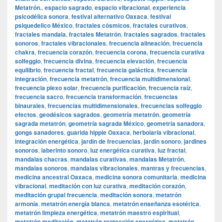
Metatrón.
,
espacio sagrado
,
espacio vibracional
,
experiencia
psicodélica sonora
,
festival alternativo Oaxaca
,
festival
psiquedelico México
,
fractales cósmicos
,
fractales curativos
,
fractales mandala
,
fractales Metatrón
,
fractales sagrados
,
fractales
sonoros
,
fractales vibracionales
,
frecuencia alineación
,
frecuencia
chakra
,
frecuencia corazón
,
frecuencia corona
,
frecuencia curativa
solfeggio
,
frecuencia divina
,
frecuencia elevación
,
frecuencia
equilibrio
,
frecuencia fractal
,
frecuencia galáctica
,
frecuencia
integración
,
frecuencia metatrón
,
frecuencia multidimensional
,
frecuencia plexo solar
,
frecuencia purificación
,
frecuencia raíz
,
frecuencia sacro
,
frecuencia transformación
,
frecuencias
binaurales
,
frecuencias multidimensionales
,
frecuencias solfeggio
efectos
,
geodésicos sagrados
,
geometría metatrón
,
geometría
sagrada metatrón
,
geometría sagrada México
,
geometría sanadora
,
gongs sanadores
,
guarida hippie Oaxaca
,
herbolaria vibracional
,
integración energética
,
jardín de frecuencias
,
jardín sonoro
,
jardines
sonoros
,
laberinto sonoro
,
luz energética curativa
,
luz fractal
,
mandalas chacras
,
mandalas curativas
,
mandalas Metatrón
,
mandalas sonoros
,
mandalas vibracionales
,
mantras y frecuencias
,
medicina ancestral Oaxaca
,
medicina sonora comunitaria
,
medicina
vibracional
,
meditación con luz curativa
,
meditación corazón
,
meditación grupal frecuencia
,
meditación sonora
,
metatrón
armonía
,
metatrón energía blanca
,
metatrón enseñanza esotérica
,
metatrón limpieza energética
,
metatrón maestro espiritual
,
metatrón meditación
,
metatrón protección energética
,
metatrón