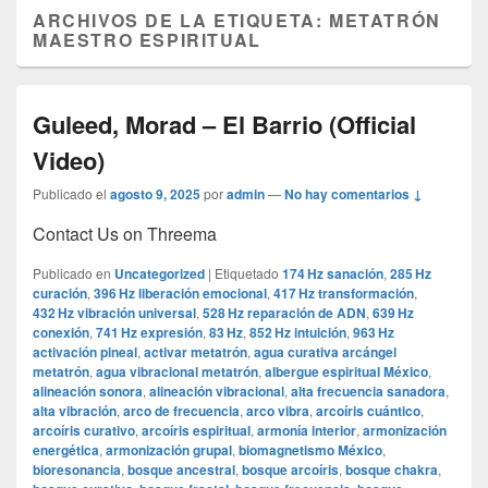
ARCHIVOS DE LA ETIQUETA:
METATRÓN
MAESTRO ESPIRITUAL
Guleed, Morad – El Barrio (Official
Video)
Publicado el
agosto 9, 2025
por
admin
—
No hay comentarios ↓
Contact Us on Threema
Publicado en
Uncategorized
|
Etiquetado
174 Hz sanación
,
285 Hz
curación
,
396 Hz liberación emocional
,
417 Hz transformación
,
432 Hz vibración universal
,
528 Hz reparación de ADN
,
639 Hz
conexión
,
741 Hz expresión
,
83 Hz
,
852 Hz intuición
,
963 Hz
activación pineal
,
activar metatrón
,
agua curativa arcángel
metatrón
,
agua vibracional metatrón
,
albergue espiritual México
,
alineación sonora
,
alineación vibracional
,
alta frecuencia sanadora
,
alta vibración
,
arco de frecuencia
,
arco vibra
,
arcoíris cuántico
,
arcoíris curativo
,
arcoíris espiritual
,
armonía interior
,
armonización
energética
,
armonización grupal
,
biomagnetismo México
,
bioresonancia
,
bosque ancestral
,
bosque arcoíris
,
bosque chakra
,