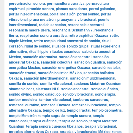
peregrinación sonora
,
permacultura curativa
,
permacultura
espiritual
,
pirámide sonora
,
plantas sanadoras
,
portal galáctico
,
portal interdimensional
,
portal Metatrón
,
portal sonido
,
portal
vibracional
,
prana metatrón
,
pranayama vibracional
,
puente
interdimensional
,
red de sanación
,
resonancia ancestral
,
resonancia madre tierra
,
resonancia Schumann 7
,
resonancia
tierra
,
respiración sonora curativa
,
retiro espiritual Oaxaca
,
retiro
hippie México
,
retiro templo
,
ritual ancestral de sonido
,
ritual
corazón
,
ritual de sonido
,
ritual de sonido grupal
,
ritual experiencia
alternativo
,
ritual hippie
,
rituales cósmicos
,
sabiduría ancestral
México
,
sanación alternativa
,
sanación ancestral
,
sanación
ancestral Oaxaca
,
sanación colectiva
,
sanación cuántica
,
sanación
energética México
,
sanación energética Oaxaca
,
sanación estelar
,
sanación fractal
,
sanación holística México
,
sanación holística
Oaxaca
,
sanación interdimensional
,
sanación multidimensional
,
semilla de sonido
,
semilla vibracional
,
sesiones Metatron Quantum
,
shamanic beat
,
sistemas NLS
,
sonido ancestral
,
sonido cuántico
,
sonido divino
,
sonido galáctico
,
sonido vibracional
,
sonoterapia
,
tambor medicina
,
tambor vibracional
,
tambores sanadores
,
temazcal curativo
,
temazcal Oaxaca
,
temazcal vibracional
,
templo
alternativo Oaxaca
,
templo de luz
,
templo fractal
,
templo geometría
,
templo Metatrón
,
templo sagrado
,
templo sonoro
,
templo
vibracional
,
terapia cuántica
,
terapia de sonido
,
terapia Metatron
Quantum
,
terapia sonora cuencos tibetanos
,
terapia vibracional
,
terapias alternativas Oaxaca
,
terapias vibracionales México
,
tonos