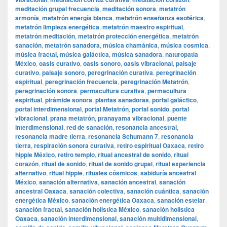
meditación grupal frecuencia
,
meditación sonora
,
metatrón
armonía
,
metatrón energía blanca
,
metatrón enseñanza esotérica
,
metatrón limpieza energética
,
metatrón maestro espiritual
,
metatrón meditación
,
metatrón protección energética
,
metatrón
sanación
,
metatrón sanadora
,
música chamánica
,
música cosmica
,
música fractal
,
música galáctica
,
música sanadora
,
naturopatía
México
,
oasis curativo
,
oasis sonoro
,
oasis vibracional
,
paisaje
curativo
,
paisaje sonoro
,
peregrinación curativa
,
peregrinación
espiritual
,
peregrinación frecuencia
,
peregrinación Metatrón
,
peregrinación sonora
,
permacultura curativa
,
permacultura
espiritual
,
pirámide sonora
,
plantas sanadoras
,
portal galáctico
,
portal interdimensional
,
portal Metatrón
,
portal sonido
,
portal
vibracional
,
prana metatrón
,
pranayama vibracional
,
puente
interdimensional
,
red de sanación
,
resonancia ancestral
,
resonancia madre tierra
,
resonancia Schumann 7
,
resonancia
tierra
,
respiración sonora curativa
,
retiro espiritual Oaxaca
,
retiro
hippie México
,
retiro templo
,
ritual ancestral de sonido
,
ritual
corazón
,
ritual de sonido
,
ritual de sonido grupal
,
ritual experiencia
alternativo
,
ritual hippie
,
rituales cósmicos
,
sabiduría ancestral
México
,
sanación alternativa
,
sanación ancestral
,
sanación
ancestral Oaxaca
,
sanación colectiva
,
sanación cuántica
,
sanación
energética México
,
sanación energética Oaxaca
,
sanación estelar
,
sanación fractal
,
sanación holística México
,
sanación holística
Oaxaca
,
sanación interdimensional
,
sanación multidimensional
,