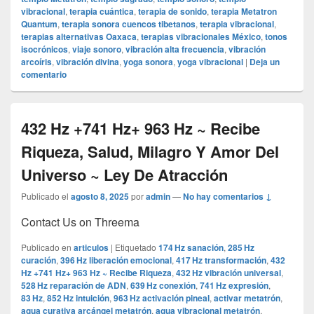
vibracional
,
terapia cuántica
,
terapia de sonido
,
terapia Metatron
Quantum
,
terapia sonora cuencos tibetanos
,
terapia vibracional
,
terapias alternativas Oaxaca
,
terapias vibracionales México
,
tonos
isocrónicos
,
viaje sonoro
,
vibración alta frecuencia
,
vibración
arcoíris
,
vibración divina
,
yoga sonora
,
yoga vibracional
|
Deja un
comentario
432 Hz +741 Hz+ 963 Hz ~ Recibe
Riqueza, Salud, Milagro Y Amor Del
Universo ~ Ley De Atracción
Publicado el
agosto 8, 2025
por
admin
—
No hay comentarios ↓
Contact Us on Threema
Publicado en
articulos
|
Etiquetado
174 Hz sanación
,
285 Hz
curación
,
396 Hz liberación emocional
,
417 Hz transformación
,
432
Hz +741 Hz+ 963 Hz ~ Recibe Riqueza
,
432 Hz vibración universal
,
528 Hz reparación de ADN
,
639 Hz conexión
,
741 Hz expresión
,
83 Hz
,
852 Hz intuición
,
963 Hz activación pineal
,
activar metatrón
,
agua curativa arcángel metatrón
,
agua vibracional metatrón
,