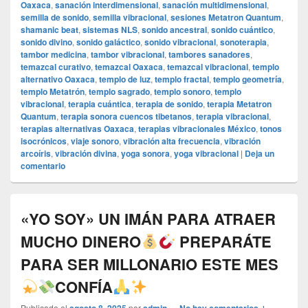
Oaxaca
,
sanación interdimensional
,
sanación multidimensional
,
semilla de sonido
,
semilla vibracional
,
sesiones Metatron Quantum
,
shamanic beat
,
sistemas NLS
,
sonido ancestral
,
sonido cuántico
,
sonido divino
,
sonido galáctico
,
sonido vibracional
,
sonoterapia
,
tambor medicina
,
tambor vibracional
,
tambores sanadores
,
temazcal curativo
,
temazcal Oaxaca
,
temazcal vibracional
,
templo
alternativo Oaxaca
,
templo de luz
,
templo fractal
,
templo geometría
,
templo Metatrón
,
templo sagrado
,
templo sonoro
,
templo
vibracional
,
terapia cuántica
,
terapia de sonido
,
terapia Metatron
Quantum
,
terapia sonora cuencos tibetanos
,
terapia vibracional
,
terapias alternativas Oaxaca
,
terapias vibracionales México
,
tonos
isocrónicos
,
viaje sonoro
,
vibración alta frecuencia
,
vibración
arcoíris
,
vibración divina
,
yoga sonora
,
yoga vibracional
|
Deja un
comentario
«YO SOY» UN IMÁN PARA ATRAER
MUCHO DINERO
PREPARÁTE
PARA SER MILLONARIO ESTE MES
CONFÍA
Publicado el
por
—