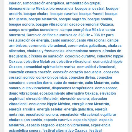
interior
,
armonización energética
,
armonización grupal
,
biomagnetismo México
,
bioresonancia
,
bosque ancestral
,
bosque
arcoíris
,
bosque chakra
,
bosque curativo
,
bosque fractal
,
bosque
frecuencia
,
bosque Metatrón
,
bosque sagrado
,
bosque sonido
,
bosque sonoro
,
bosque vibracional
,
cacao ceremonial Oaxaca
,
campo energético consciente
,
campo energético México
,
canto
ancestral
,
Canto de delfines curativos de 528 Hz + 936 Hz para
restauración de energía
,
canto sanador
,
canto vibracional
,
cantos
armónicos
,
ceremonia vibracional
,
ceremonias galácticas
,
chakras
alineados
,
chakras y frecuencias
,
chamanismo sonoro
,
círculos de
frecuencia
,
círculos de sanación
,
colectivo curativo
,
colectivo hippie
Oaxaca
,
colectivo Metatrón
,
colectivo vibracional
,
comunidad hippie
Oaxaca
,
comunidad spiritual alternativa
,
comunidad vibracional
,
conexión chakra corazón
,
conexión corazón frecuencia
,
conexión
corazón sonido
,
conexión cósmica
,
conexión divina
,
conexión
sanadora
,
conexión tierra
,
cubo de metatrón
,
culto Metatrón
,
culto
sonoro
,
culto vibracional
,
diapasones terapéuticos
,
domo sonoro
,
domo vibracional
,
ecoalojamiento alternativo Oaxaca
,
elevación
espiritual
,
elevación Metatrón
,
elevación sonora
,
elevación
vibracional
,
encuentro hippie México
,
energía arco Metatrón
,
energía arcoíris
,
energía estelar
,
energía galáctica
,
energía
metatrón
,
ensoñación sonora
,
ensoñación vibracional
,
equilibrar
chakras con sonido
,
espacio curativo
,
espacio hippie
,
espacio
Metatrón.
,
espacio sagrado
,
espacio vibracional
,
experiencia
psicodélica sonora
,
festival alternativo Oaxaca
,
festival