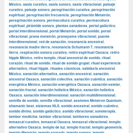
México
,
oasis curativo
,
oasis sonoro
,
oasis vibracional
,
paisaje
curativo
,
paisaje sonoro
,
peregrinación curativa
,
peregrinación
espiritual
,
peregrinación frecuencia
,
peregrinación Metatrón
,
peregrinación sonora
,
permacultura curativa
,
permacultura
espiritual
,
pirámide sonora
,
plantas sanadoras
,
portal galáctico
,
portal interdimensional
,
portal Metatrón
,
portal sonido
,
portal
vibracional
,
prana metatrón
,
pranayama vibracional
,
puente
interdimensional
,
red de sanación
,
resonancia ancestral
,
resonancia madre tierra
,
resonancia Schumann 7
,
resonancia
tierra
,
respiración sonora curativa
,
retiro espiritual Oaxaca
,
retiro
hippie México
,
retiro templo
,
ritual ancestral de sonido
,
ritual
corazón
,
ritual de sonido
,
ritual de sonido grupal
,
ritual experiencia
alternativo
,
ritual hippie
,
rituales cósmicos
,
sabiduría ancestral
México
,
sanación alternativa
,
sanación ancestral
,
sanación
ancestral Oaxaca
,
sanación colectiva
,
sanación cuántica
,
sanación
energética México
,
sanación energética Oaxaca
,
sanación estelar
,
sanación fractal
,
sanación holística México
,
sanación holística
Oaxaca
,
sanación interdimensional
,
sanación multidimensional
,
semilla de sonido
,
semilla vibracional
,
sesiones Metatron Quantum
,
shamanic beat
,
sistemas NLS
,
sonido ancestral
,
sonido cuántico
,
sonido divino
,
sonido galáctico
,
sonido vibracional
,
sonoterapia
,
tambor medicina
,
tambor vibracional
,
tambores sanadores
,
temazcal curativo
,
temazcal Oaxaca
,
temazcal vibracional
,
templo
alternativo Oaxaca
,
templo de luz
,
templo fractal
,
templo geometría
,
templo Metatrón
,
templo sagrado
,
templo sonoro
,
templo