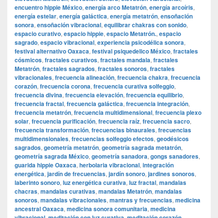
encuentro hippie México
,
energía arco Metatrón
,
energía arcoíris
,
energía estelar
,
energía galáctica
,
energía metatrón
,
ensoñación
sonora
,
ensoñación vibracional
,
equilibrar chakras con sonido
,
espacio curativo
,
espacio hippie
,
espacio Metatrón.
,
espacio
sagrado
,
espacio vibracional
,
experiencia psicodélica sonora
,
festival alternativo Oaxaca
,
festival psiquedelico México
,
fractales
cósmicos
,
fractales curativos
,
fractales mandala
,
fractales
Metatrón
,
fractales sagrados
,
fractales sonoros
,
fractales
vibracionales
,
frecuencia alineación
,
frecuencia chakra
,
frecuencia
corazón
,
frecuencia corona
,
frecuencia curativa solfeggio
,
frecuencia divina
,
frecuencia elevación
,
frecuencia equilibrio
,
frecuencia fractal
,
frecuencia galáctica
,
frecuencia integración
,
frecuencia metatrón
,
frecuencia multidimensional
,
frecuencia plexo
solar
,
frecuencia purificación
,
frecuencia raíz
,
frecuencia sacro
,
frecuencia transformación
,
frecuencias binaurales
,
frecuencias
multidimensionales
,
frecuencias solfeggio efectos
,
geodésicos
sagrados
,
geometría metatrón
,
geometría sagrada metatrón
,
geometría sagrada México
,
geometría sanadora
,
gongs sanadores
,
guarida hippie Oaxaca
,
herbolaria vibracional
,
integración
energética
,
jardín de frecuencias
,
jardín sonoro
,
jardines sonoros
,
laberinto sonoro
,
luz energética curativa
,
luz fractal
,
mandalas
chacras
,
mandalas curativas
,
mandalas Metatrón
,
mandalas
sonoros
,
mandalas vibracionales
,
mantras y frecuencias
,
medicina
ancestral Oaxaca
,
medicina sonora comunitaria
,
medicina
vibracional
,
meditación con luz curativa
,
meditación corazón
,