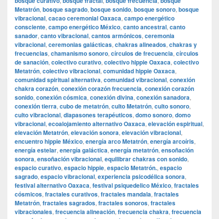
bosque curativo
,
bosque fractal
,
bosque frecuencia
,
bosque
Metatrón
,
bosque sagrado
,
bosque sonido
,
bosque sonoro
,
bosque
vibracional
,
cacao ceremonial Oaxaca
,
campo energético
consciente
,
campo energético México
,
canto ancestral
,
canto
sanador
,
canto vibracional
,
cantos armónicos
,
ceremonia
vibracional
,
ceremonias galácticas
,
chakras alineados
,
chakras y
frecuencias
,
chamanismo sonoro
,
círculos de frecuencia
,
círculos
de sanación
,
colectivo curativo
,
colectivo hippie Oaxaca
,
colectivo
Metatrón
,
colectivo vibracional
,
comunidad hippie Oaxaca
,
comunidad spiritual alternativa
,
comunidad vibracional
,
conexión
chakra corazón
,
conexión corazón frecuencia
,
conexión corazón
sonido
,
conexión cósmica
,
conexión divina
,
conexión sanadora
,
conexión tierra
,
cubo de metatrón
,
culto Metatrón
,
culto sonoro
,
culto vibracional
,
diapasones terapéuticos
,
domo sonoro
,
domo
vibracional
,
ecoalojamiento alternativo Oaxaca
,
elevación espiritual
,
elevación Metatrón
,
elevación sonora
,
elevación vibracional
,
encuentro hippie México
,
energía arco Metatrón
,
energía arcoíris
,
energía estelar
,
energía galáctica
,
energía metatrón
,
ensoñación
sonora
,
ensoñación vibracional
,
equilibrar chakras con sonido
,
espacio curativo
,
espacio hippie
,
espacio Metatrón.
,
espacio
sagrado
,
espacio vibracional
,
experiencia psicodélica sonora
,
festival alternativo Oaxaca
,
festival psiquedelico México
,
fractales
cósmicos
,
fractales curativos
,
fractales mandala
,
fractales
Metatrón
,
fractales sagrados
,
fractales sonoros
,
fractales
vibracionales
,
frecuencia alineación
,
frecuencia chakra
,
frecuencia