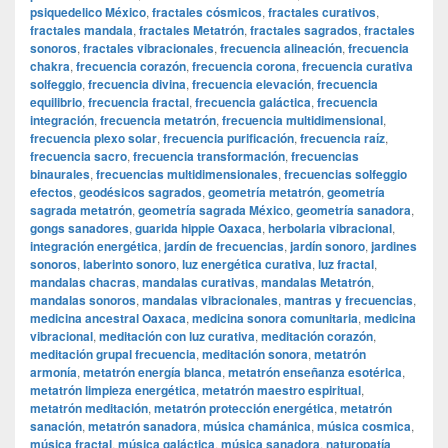
psiquedelico México
,
fractales cósmicos
,
fractales curativos
,
fractales mandala
,
fractales Metatrón
,
fractales sagrados
,
fractales
sonoros
,
fractales vibracionales
,
frecuencia alineación
,
frecuencia
chakra
,
frecuencia corazón
,
frecuencia corona
,
frecuencia curativa
solfeggio
,
frecuencia divina
,
frecuencia elevación
,
frecuencia
equilibrio
,
frecuencia fractal
,
frecuencia galáctica
,
frecuencia
integración
,
frecuencia metatrón
,
frecuencia multidimensional
,
frecuencia plexo solar
,
frecuencia purificación
,
frecuencia raíz
,
frecuencia sacro
,
frecuencia transformación
,
frecuencias
binaurales
,
frecuencias multidimensionales
,
frecuencias solfeggio
efectos
,
geodésicos sagrados
,
geometría metatrón
,
geometría
sagrada metatrón
,
geometría sagrada México
,
geometría sanadora
,
gongs sanadores
,
guarida hippie Oaxaca
,
herbolaria vibracional
,
integración energética
,
jardín de frecuencias
,
jardín sonoro
,
jardines
sonoros
,
laberinto sonoro
,
luz energética curativa
,
luz fractal
,
mandalas chacras
,
mandalas curativas
,
mandalas Metatrón
,
mandalas sonoros
,
mandalas vibracionales
,
mantras y frecuencias
,
medicina ancestral Oaxaca
,
medicina sonora comunitaria
,
medicina
vibracional
,
meditación con luz curativa
,
meditación corazón
,
meditación grupal frecuencia
,
meditación sonora
,
metatrón
armonía
,
metatrón energía blanca
,
metatrón enseñanza esotérica
,
metatrón limpieza energética
,
metatrón maestro espiritual
,
metatrón meditación
,
metatrón protección energética
,
metatrón
sanación
,
metatrón sanadora
,
música chamánica
,
música cosmica
,
música fractal
,
música galáctica
,
música sanadora
,
naturopatía