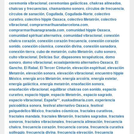
ceremonia vibracional
,
ceremonias galácticas
,
chakras alineados
,
chakras y frecuencias
,
chamanismo sonoro
,
círculos de frecuencia
,
círculos de sanación
,
Cogullada
,
Cogullada-Norte
,
colectivo
curativo
,
colectivo hippie Oaxaca
,
colectivo Metatrón
,
colectivo
vibracional
,
comprarmarihuanabarcelona.com
,
comprarmarihuanagranada.com
,
comunidad hippie Oaxaca
,
comunidad spiritual alternativa
,
comunidad vibracional
,
conexión
chakra corazón
,
conexión corazón frecuencia
,
conexión corazón
sonido
,
conexión cósmica
,
conexión divina
,
conexión sanadora
,
conexión tierra
,
cubo de metatrón
,
culto Metatrón
,
culto sonoro
,
culto vibracional
,
Delicias Sur
,
diapasones terapéuticos
,
domo
sonoro
,
domo vibracional
,
ecoalojamiento alternativo Oaxaca
,
El
Gancho
,
El Rabal
,
El Tercer Cinturón
,
elevación espiritual
,
elevación
Metatrón
,
elevación sonora
,
elevación vibracional
,
encuentro hippie
México
,
energía arco Metatrón
,
energía arcoíris
,
energía estelar
,
energía galáctica
,
energía metatrón
,
ensoñación sonora
,
ensoñación vibracional
,
equilibrar chakras con sonido
,
espacio
curativo
,
espacio hippie
,
espacio Metatrón.
,
espacio sagrado
,
espacio vibracional
,
España**
,
euskadimaria.com
,
experiencia
psicodélica sonora
,
festival alternativo Oaxaca
,
festival
psiquedelico México
,
fractales cósmicos
,
fractales curativos
,
fractales mandala
,
fractales Metatrón
,
fractales sagrados
,
fractales
sonoros
,
fractales vibracionales
,
frecuencia alineación
,
frecuencia
chakra
,
frecuencia corazón
,
frecuencia corona
,
frecuencia curativa
solfeggio
,
frecuencia divina
,
frecuencia elevación
,
frecuencia