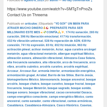
agosto 8, 2025
admin
No hay comentarios ↓
https://www.youtube.com/watch?v=SMTgTnPnoZs
Contact Us on Threema
Publicado en
articulos
|
Etiquetado
"YO SOY" UN IMÁN PARA
ATRAER MUCHO DINERO
PREPARÁTE PARA SER
MILLONARIO ESTE MES
CONFÍA
,
174 Hz sanación
,
285 Hz
curación
,
396 Hz liberación emocional
,
417 Hz transformación
,
432 Hz vibración universal
,
528 Hz reparación de ADN
,
639 Hz
conexión
,
741 Hz expresión
,
83 Hz
,
852 Hz intuición
,
963 Hz
activación pineal
,
activar metatrón
,
Actur
,
agua curativa arcángel
metatrón
,
agua vibracional metatrón
,
albergue espiritual México
,
alineación sonora
,
alineación vibracional
,
Almozara-Casa Solans
,
alta frecuencia sanadora
,
alta vibración
,
arco de frecuencia
,
arco
vibra
,
arcoíris cuántico
,
arcoíris curativo
,
arcoíris espiritual
,
Arcosur
,
Arcosur-Sur
,
armonía interior
,
armonización energética
,
armonización grupal
,
Arrabal
,
Barrio de los Sitios
,
Barrio Jesús
,
biomagnetismo México
,
bioresonancia
,
bosque ancestral
,
bosque
arcoíris
,
bosque chakra
,
bosque curativo
,
bosque fractal
,
bosque
frecuencia
,
bosque Metatrón
,
bosque sagrado
,
bosque sonido
,
bosque sonoro
,
bosque vibracional
,
cacao ceremonial Oaxaca
,
campo energético consciente
,
campo energético México
,
canto
ancestral
,
canto sanador
,
canto vibracional
,
cantos armónicos
,
Casablanca
,
Casablanca-Almozara
,
Casco Histórico
,
Casetas
,