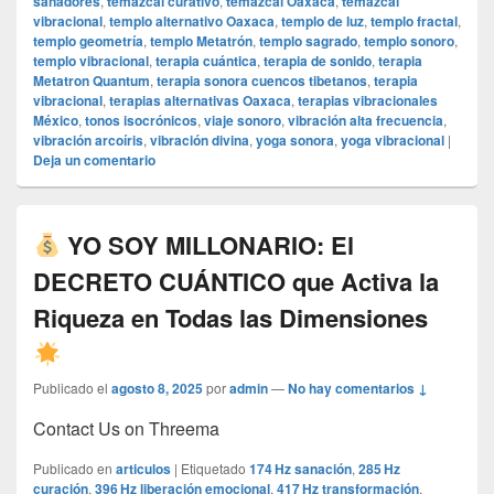
sanadores
,
temazcal curativo
,
temazcal Oaxaca
,
temazcal
vibracional
,
templo alternativo Oaxaca
,
templo de luz
,
templo fractal
,
templo geometría
,
templo Metatrón
,
templo sagrado
,
templo sonoro
,
templo vibracional
,
terapia cuántica
,
terapia de sonido
,
terapia
Metatron Quantum
,
terapia sonora cuencos tibetanos
,
terapia
vibracional
,
terapias alternativas Oaxaca
,
terapias vibracionales
México
,
tonos isocrónicos
,
viaje sonoro
,
vibración alta frecuencia
,
vibración arcoíris
,
vibración divina
,
yoga sonora
,
yoga vibracional
|
Deja un comentario
YO SOY MILLONARIO: El
DECRETO CUÁNTICO que Activa la
Riqueza en Todas las Dimensiones
Publicado el
agosto 8, 2025
por
admin
—
No hay comentarios ↓
Contact Us on Threema
Publicado en
articulos
|
Etiquetado
174 Hz sanación
,
285 Hz
curación
,
396 Hz liberación emocional
,
417 Hz transformación
,