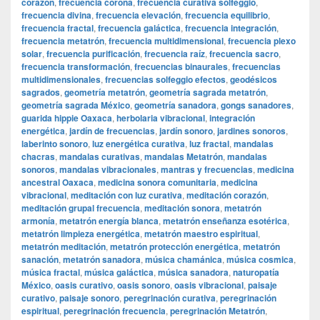
corazón
,
frecuencia corona
,
frecuencia curativa solfeggio
,
frecuencia divina
,
frecuencia elevación
,
frecuencia equilibrio
,
frecuencia fractal
,
frecuencia galáctica
,
frecuencia integración
,
frecuencia metatrón
,
frecuencia multidimensional
,
frecuencia plexo
solar
,
frecuencia purificación
,
frecuencia raíz
,
frecuencia sacro
,
frecuencia transformación
,
frecuencias binaurales
,
frecuencias
multidimensionales
,
frecuencias solfeggio efectos
,
geodésicos
sagrados
,
geometría metatrón
,
geometría sagrada metatrón
,
geometría sagrada México
,
geometría sanadora
,
gongs sanadores
,
guarida hippie Oaxaca
,
herbolaria vibracional
,
integración
energética
,
jardín de frecuencias
,
jardín sonoro
,
jardines sonoros
,
laberinto sonoro
,
luz energética curativa
,
luz fractal
,
mandalas
chacras
,
mandalas curativas
,
mandalas Metatrón
,
mandalas
sonoros
,
mandalas vibracionales
,
mantras y frecuencias
,
medicina
ancestral Oaxaca
,
medicina sonora comunitaria
,
medicina
vibracional
,
meditación con luz curativa
,
meditación corazón
,
meditación grupal frecuencia
,
meditación sonora
,
metatrón
armonía
,
metatrón energía blanca
,
metatrón enseñanza esotérica
,
metatrón limpieza energética
,
metatrón maestro espiritual
,
metatrón meditación
,
metatrón protección energética
,
metatrón
sanación
,
metatrón sanadora
,
música chamánica
,
música cosmica
,
música fractal
,
música galáctica
,
música sanadora
,
naturopatía
México
,
oasis curativo
,
oasis sonoro
,
oasis vibracional
,
paisaje
curativo
,
paisaje sonoro
,
peregrinación curativa
,
peregrinación
espiritual
,
peregrinación frecuencia
,
peregrinación Metatrón
,