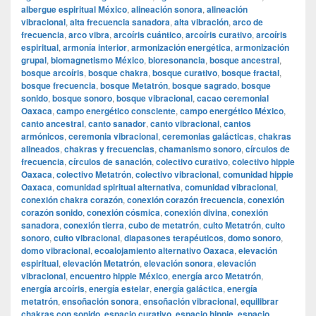
albergue espiritual México
,
alineación sonora
,
alineación
vibracional
,
alta frecuencia sanadora
,
alta vibración
,
arco de
frecuencia
,
arco vibra
,
arcoíris cuántico
,
arcoíris curativo
,
arcoíris
espiritual
,
armonía interior
,
armonización energética
,
armonización
grupal
,
biomagnetismo México
,
bioresonancia
,
bosque ancestral
,
bosque arcoíris
,
bosque chakra
,
bosque curativo
,
bosque fractal
,
bosque frecuencia
,
bosque Metatrón
,
bosque sagrado
,
bosque
sonido
,
bosque sonoro
,
bosque vibracional
,
cacao ceremonial
Oaxaca
,
campo energético consciente
,
campo energético México
,
canto ancestral
,
canto sanador
,
canto vibracional
,
cantos
armónicos
,
ceremonia vibracional
,
ceremonias galácticas
,
chakras
alineados
,
chakras y frecuencias
,
chamanismo sonoro
,
círculos de
frecuencia
,
círculos de sanación
,
colectivo curativo
,
colectivo hippie
Oaxaca
,
colectivo Metatrón
,
colectivo vibracional
,
comunidad hippie
Oaxaca
,
comunidad spiritual alternativa
,
comunidad vibracional
,
conexión chakra corazón
,
conexión corazón frecuencia
,
conexión
corazón sonido
,
conexión cósmica
,
conexión divina
,
conexión
sanadora
,
conexión tierra
,
cubo de metatrón
,
culto Metatrón
,
culto
sonoro
,
culto vibracional
,
diapasones terapéuticos
,
domo sonoro
,
domo vibracional
,
ecoalojamiento alternativo Oaxaca
,
elevación
espiritual
,
elevación Metatrón
,
elevación sonora
,
elevación
vibracional
,
encuentro hippie México
,
energía arco Metatrón
,
energía arcoíris
,
energía estelar
,
energía galáctica
,
energía
metatrón
,
ensoñación sonora
,
ensoñación vibracional
,
equilibrar
chakras con sonido
,
espacio curativo
,
espacio hippie
,
espacio