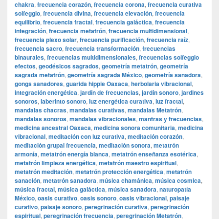
chakra
,
frecuencia corazón
,
frecuencia corona
,
frecuencia curativa
solfeggio
,
frecuencia divina
,
frecuencia elevación
,
frecuencia
equilibrio
,
frecuencia fractal
,
frecuencia galáctica
,
frecuencia
integración
,
frecuencia metatrón
,
frecuencia multidimensional
,
frecuencia plexo solar
,
frecuencia purificación
,
frecuencia raíz
,
frecuencia sacro
,
frecuencia transformación
,
frecuencias
binaurales
,
frecuencias multidimensionales
,
frecuencias solfeggio
efectos
,
geodésicos sagrados
,
geometría metatrón
,
geometría
sagrada metatrón
,
geometría sagrada México
,
geometría sanadora
,
gongs sanadores
,
guarida hippie Oaxaca
,
herbolaria vibracional
,
integración energética
,
jardín de frecuencias
,
jardín sonoro
,
jardines
sonoros
,
laberinto sonoro
,
luz energética curativa
,
luz fractal
,
mandalas chacras
,
mandalas curativas
,
mandalas Metatrón
,
mandalas sonoros
,
mandalas vibracionales
,
mantras y frecuencias
,
medicina ancestral Oaxaca
,
medicina sonora comunitaria
,
medicina
vibracional
,
meditación con luz curativa
,
meditación corazón
,
meditación grupal frecuencia
,
meditación sonora
,
metatrón
armonía
,
metatrón energía blanca
,
metatrón enseñanza esotérica
,
metatrón limpieza energética
,
metatrón maestro espiritual
,
metatrón meditación
,
metatrón protección energética
,
metatrón
sanación
,
metatrón sanadora
,
música chamánica
,
música cosmica
,
música fractal
,
música galáctica
,
música sanadora
,
naturopatía
México
,
oasis curativo
,
oasis sonoro
,
oasis vibracional
,
paisaje
curativo
,
paisaje sonoro
,
peregrinación curativa
,
peregrinación
espiritual
,
peregrinación frecuencia
,
peregrinación Metatrón
,