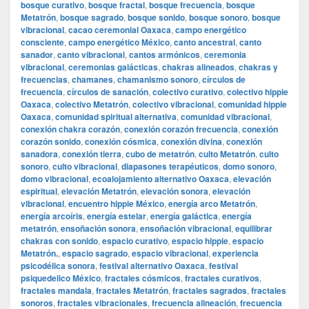
bosque curativo
,
bosque fractal
,
bosque frecuencia
,
bosque
Metatrón
,
bosque sagrado
,
bosque sonido
,
bosque sonoro
,
bosque
vibracional
,
cacao ceremonial Oaxaca
,
campo energético
consciente
,
campo energético México
,
canto ancestral
,
canto
sanador
,
canto vibracional
,
cantos armónicos
,
ceremonia
vibracional
,
ceremonias galácticas
,
chakras alineados
,
chakras y
frecuencias
,
chamanes
,
chamanismo sonoro
,
círculos de
frecuencia
,
círculos de sanación
,
colectivo curativo
,
colectivo hippie
Oaxaca
,
colectivo Metatrón
,
colectivo vibracional
,
comunidad hippie
Oaxaca
,
comunidad spiritual alternativa
,
comunidad vibracional
,
conexión chakra corazón
,
conexión corazón frecuencia
,
conexión
corazón sonido
,
conexión cósmica
,
conexión divina
,
conexión
sanadora
,
conexión tierra
,
cubo de metatrón
,
culto Metatrón
,
culto
sonoro
,
culto vibracional
,
diapasones terapéuticos
,
domo sonoro
,
domo vibracional
,
ecoalojamiento alternativo Oaxaca
,
elevación
espiritual
,
elevación Metatrón
,
elevación sonora
,
elevación
vibracional
,
encuentro hippie México
,
energía arco Metatrón
,
energía arcoíris
,
energía estelar
,
energía galáctica
,
energía
metatrón
,
ensoñación sonora
,
ensoñación vibracional
,
equilibrar
chakras con sonido
,
espacio curativo
,
espacio hippie
,
espacio
Metatrón.
,
espacio sagrado
,
espacio vibracional
,
experiencia
psicodélica sonora
,
festival alternativo Oaxaca
,
festival
psiquedelico México
,
fractales cósmicos
,
fractales curativos
,
fractales mandala
,
fractales Metatrón
,
fractales sagrados
,
fractales
sonoros
,
fractales vibracionales
,
frecuencia alineación
,
frecuencia