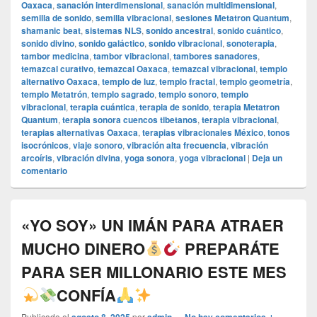
Oaxaca
,
sanación interdimensional
,
sanación multidimensional
,
semilla de sonido
,
semilla vibracional
,
sesiones Metatron Quantum
,
shamanic beat
,
sistemas NLS
,
sonido ancestral
,
sonido cuántico
,
sonido divino
,
sonido galáctico
,
sonido vibracional
,
sonoterapia
,
tambor medicina
,
tambor vibracional
,
tambores sanadores
,
temazcal curativo
,
temazcal Oaxaca
,
temazcal vibracional
,
templo
alternativo Oaxaca
,
templo de luz
,
templo fractal
,
templo geometría
,
templo Metatrón
,
templo sagrado
,
templo sonoro
,
templo
vibracional
,
terapia cuántica
,
terapia de sonido
,
terapia Metatron
Quantum
,
terapia sonora cuencos tibetanos
,
terapia vibracional
,
terapias alternativas Oaxaca
,
terapias vibracionales México
,
tonos
isocrónicos
,
viaje sonoro
,
vibración alta frecuencia
,
vibración
arcoíris
,
vibración divina
,
yoga sonora
,
yoga vibracional
|
Deja un
comentario
«YO SOY» UN IMÁN PARA ATRAER
MUCHO DINERO
PREPARÁTE
PARA SER MILLONARIO ESTE MES
CONFÍA
Publicado el
por
—