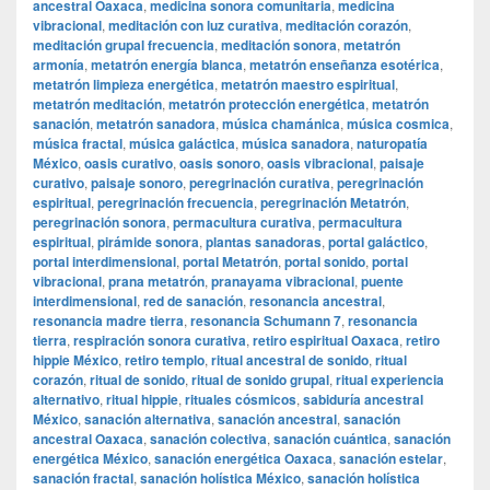
ancestral Oaxaca
,
medicina sonora comunitaria
,
medicina
vibracional
,
meditación con luz curativa
,
meditación corazón
,
meditación grupal frecuencia
,
meditación sonora
,
metatrón
armonía
,
metatrón energía blanca
,
metatrón enseñanza esotérica
,
metatrón limpieza energética
,
metatrón maestro espiritual
,
metatrón meditación
,
metatrón protección energética
,
metatrón
sanación
,
metatrón sanadora
,
música chamánica
,
música cosmica
,
música fractal
,
música galáctica
,
música sanadora
,
naturopatía
México
,
oasis curativo
,
oasis sonoro
,
oasis vibracional
,
paisaje
curativo
,
paisaje sonoro
,
peregrinación curativa
,
peregrinación
espiritual
,
peregrinación frecuencia
,
peregrinación Metatrón
,
peregrinación sonora
,
permacultura curativa
,
permacultura
espiritual
,
pirámide sonora
,
plantas sanadoras
,
portal galáctico
,
portal interdimensional
,
portal Metatrón
,
portal sonido
,
portal
vibracional
,
prana metatrón
,
pranayama vibracional
,
puente
interdimensional
,
red de sanación
,
resonancia ancestral
,
resonancia madre tierra
,
resonancia Schumann 7
,
resonancia
tierra
,
respiración sonora curativa
,
retiro espiritual Oaxaca
,
retiro
hippie México
,
retiro templo
,
ritual ancestral de sonido
,
ritual
corazón
,
ritual de sonido
,
ritual de sonido grupal
,
ritual experiencia
alternativo
,
ritual hippie
,
rituales cósmicos
,
sabiduría ancestral
México
,
sanación alternativa
,
sanación ancestral
,
sanación
ancestral Oaxaca
,
sanación colectiva
,
sanación cuántica
,
sanación
energética México
,
sanación energética Oaxaca
,
sanación estelar
,
sanación fractal
,
sanación holística México
,
sanación holística