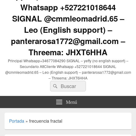
Whatsapp +527221018644
SIGNAL @cmmleomadrid.65 –
Leo (English support) –
panterarosa1772@gmail.com –
Threema: JHXT6HHA
Principal Whatsapp+34677084290 SIGNAL – yeffy (no english support) –
Secundario AttCliente Whatsapp +527221018644 SIGNAL
@cmmleomadrid.65 – Leo (English support) – panterarosa1772@gmail.com
– Threema: JHXT6HHA
Buscar
Buscar
por:
Menú
Portada
»
frecuencia fractal