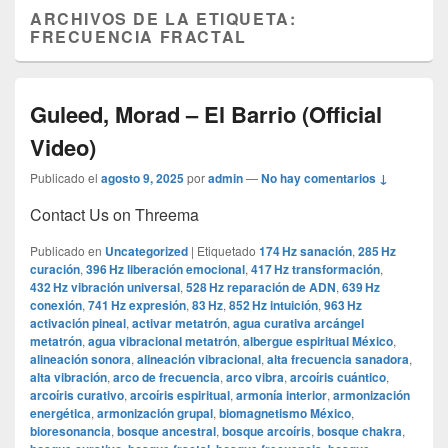
ARCHIVOS DE LA ETIQUETA:
FRECUENCIA FRACTAL
Guleed, Morad – El Barrio (Official
Video)
Publicado el
agosto 9, 2025
por
admin
—
No hay comentarios ↓
Contact Us on Threema
Publicado en
Uncategorized
|
Etiquetado
174 Hz sanación
,
285 Hz
curación
,
396 Hz liberación emocional
,
417 Hz transformación
,
432 Hz vibración universal
,
528 Hz reparación de ADN
,
639 Hz
conexión
,
741 Hz expresión
,
83 Hz
,
852 Hz intuición
,
963 Hz
activación pineal
,
activar metatrón
,
agua curativa arcángel
metatrón
,
agua vibracional metatrón
,
albergue espiritual México
,
alineación sonora
,
alineación vibracional
,
alta frecuencia sanadora
,
alta vibración
,
arco de frecuencia
,
arco vibra
,
arcoíris cuántico
,
arcoíris curativo
,
arcoíris espiritual
,
armonía interior
,
armonización
energética
,
armonización grupal
,
biomagnetismo México
,
bioresonancia
,
bosque ancestral
,
bosque arcoíris
,
bosque chakra
,