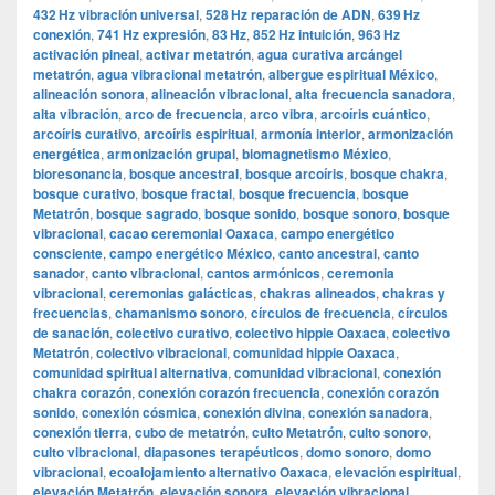
432 Hz vibración universal
,
528 Hz reparación de ADN
,
639 Hz
conexión
,
741 Hz expresión
,
83 Hz
,
852 Hz intuición
,
963 Hz
activación pineal
,
activar metatrón
,
agua curativa arcángel
metatrón
,
agua vibracional metatrón
,
albergue espiritual México
,
alineación sonora
,
alineación vibracional
,
alta frecuencia sanadora
,
alta vibración
,
arco de frecuencia
,
arco vibra
,
arcoíris cuántico
,
arcoíris curativo
,
arcoíris espiritual
,
armonía interior
,
armonización
energética
,
armonización grupal
,
biomagnetismo México
,
bioresonancia
,
bosque ancestral
,
bosque arcoíris
,
bosque chakra
,
bosque curativo
,
bosque fractal
,
bosque frecuencia
,
bosque
Metatrón
,
bosque sagrado
,
bosque sonido
,
bosque sonoro
,
bosque
vibracional
,
cacao ceremonial Oaxaca
,
campo energético
consciente
,
campo energético México
,
canto ancestral
,
canto
sanador
,
canto vibracional
,
cantos armónicos
,
ceremonia
vibracional
,
ceremonias galácticas
,
chakras alineados
,
chakras y
frecuencias
,
chamanismo sonoro
,
círculos de frecuencia
,
círculos
de sanación
,
colectivo curativo
,
colectivo hippie Oaxaca
,
colectivo
Metatrón
,
colectivo vibracional
,
comunidad hippie Oaxaca
,
comunidad spiritual alternativa
,
comunidad vibracional
,
conexión
chakra corazón
,
conexión corazón frecuencia
,
conexión corazón
sonido
,
conexión cósmica
,
conexión divina
,
conexión sanadora
,
conexión tierra
,
cubo de metatrón
,
culto Metatrón
,
culto sonoro
,
culto vibracional
,
diapasones terapéuticos
,
domo sonoro
,
domo
vibracional
,
ecoalojamiento alternativo Oaxaca
,
elevación espiritual
,
elevación Metatrón
,
elevación sonora
,
elevación vibracional
,