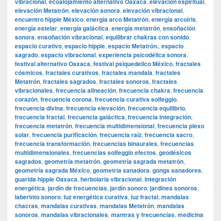
vibracional
,
ecoalojamiento alternativo Oaxaca
,
elevación espiritual
,
elevación Metatrón
,
elevación sonora
,
elevación vibracional
,
encuentro hippie México
,
energía arco Metatrón
,
energía arcoíris
,
energía estelar
,
energía galáctica
,
energía metatrón
,
ensoñación
sonora
,
ensoñación vibracional
,
equilibrar chakras con sonido
,
espacio curativo
,
espacio hippie
,
espacio Metatrón.
,
espacio
sagrado
,
espacio vibracional
,
experiencia psicodélica sonora
,
festival alternativo Oaxaca
,
festival psiquedelico México
,
fractales
cósmicos
,
fractales curativos
,
fractales mandala
,
fractales
Metatrón
,
fractales sagrados
,
fractales sonoros
,
fractales
vibracionales
,
frecuencia alineación
,
frecuencia chakra
,
frecuencia
corazón
,
frecuencia corona
,
frecuencia curativa solfeggio
,
frecuencia divina
,
frecuencia elevación
,
frecuencia equilibrio
,
frecuencia fractal
,
frecuencia galáctica
,
frecuencia integración
,
frecuencia metatrón
,
frecuencia multidimensional
,
frecuencia plexo
solar
,
frecuencia purificación
,
frecuencia raíz
,
frecuencia sacro
,
frecuencia transformación
,
frecuencias binaurales
,
frecuencias
multidimensionales
,
frecuencias solfeggio efectos
,
geodésicos
sagrados
,
geometría metatrón
,
geometría sagrada metatrón
,
geometría sagrada México
,
geometría sanadora
,
gongs sanadores
,
guarida hippie Oaxaca
,
herbolaria vibracional
,
integración
energética
,
jardín de frecuencias
,
jardín sonoro
,
jardines sonoros
,
laberinto sonoro
,
luz energética curativa
,
luz fractal
,
mandalas
chacras
,
mandalas curativas
,
mandalas Metatrón
,
mandalas
sonoros
,
mandalas vibracionales
,
mantras y frecuencias
,
medicina