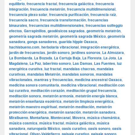
equilibrio
,
frecuencia fractal
,
frecuencia galáctica
,
frecuencia
integración
,
frecuencia metatrón
,
frecuencia multidimensional
,
frecuencia plexo solar
,
frecuencia purificación
,
frecuencia raíz
,
frecuencia sacro
,
frecuencia transformación
,
frecuencias
binaurales
,
frecuencias multidimensionales
,
frecuencias solfeggio
efectos
,
Garrapinillos
,
geodésicos sagrados
,
geometría metatrón
,
geometría sagrada metatrón
,
geometría sagrada México
,
geometría
sanadora
,
gongs sanadores
,
guarida hippie Oaxaca
,
hachisbueno.com
,
herbolaria vibracional
,
integración energética
,
jardín de frecuencias
,
jardín sonoro
,
jardines sonoros
,
La Almozara
,
La Bombarda
,
La Bozada
,
La Cartuja Baja
,
La Floresta
,
La Jota
,
La
Magdalena
,
La Paz
,
laberinto sonoro
,
Las Damas
,
Las Fuentes
,
luz
energética curativa
,
luz fractal
,
mandalas chacras
,
mandalas
curativas
,
mandalas Metatrón
,
mandalas sonoros
,
mandalas
vibracionales
,
mantras y frecuencias
,
medicina ancestral Oaxaca
,
medicina sonora comunitaria
,
medicina vibracional
,
meditación con
luz curativa
,
meditación corazón
,
meditación grupal frecuencia
,
meditación sonora
,
metatrón armonía
,
metatrón energía blanca
,
metatrón enseñanza esotérica
,
metatrón limpieza energética
,
metatrón maestro espiritual
,
metatrón meditación
,
metatrón
protección energética
,
metatrón sanación
,
metatrón sanadora
,
Miralbueno
,
Montañana
,
Montecanal
,
Movera
,
música chamánica
,
música cosmica
,
música fractal
,
música galáctica
,
música
sanadora
,
naturopatía México
,
oasis curativo
,
oasis sonoro
,
oasis
vibracional
,
Oliver-Valdefierro
,
paisaje curativo
,
paisaje sonoro
,