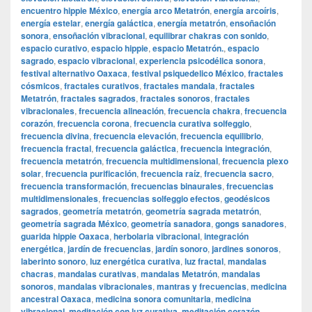
encuentro hippie México
,
energía arco Metatrón
,
energía arcoíris
,
energía estelar
,
energía galáctica
,
energía metatrón
,
ensoñación
sonora
,
ensoñación vibracional
,
equilibrar chakras con sonido
,
espacio curativo
,
espacio hippie
,
espacio Metatrón.
,
espacio
sagrado
,
espacio vibracional
,
experiencia psicodélica sonora
,
festival alternativo Oaxaca
,
festival psiquedelico México
,
fractales
cósmicos
,
fractales curativos
,
fractales mandala
,
fractales
Metatrón
,
fractales sagrados
,
fractales sonoros
,
fractales
vibracionales
,
frecuencia alineación
,
frecuencia chakra
,
frecuencia
corazón
,
frecuencia corona
,
frecuencia curativa solfeggio
,
frecuencia divina
,
frecuencia elevación
,
frecuencia equilibrio
,
frecuencia fractal
,
frecuencia galáctica
,
frecuencia integración
,
frecuencia metatrón
,
frecuencia multidimensional
,
frecuencia plexo
solar
,
frecuencia purificación
,
frecuencia raíz
,
frecuencia sacro
,
frecuencia transformación
,
frecuencias binaurales
,
frecuencias
multidimensionales
,
frecuencias solfeggio efectos
,
geodésicos
sagrados
,
geometría metatrón
,
geometría sagrada metatrón
,
geometría sagrada México
,
geometría sanadora
,
gongs sanadores
,
guarida hippie Oaxaca
,
herbolaria vibracional
,
integración
energética
,
jardín de frecuencias
,
jardín sonoro
,
jardines sonoros
,
laberinto sonoro
,
luz energética curativa
,
luz fractal
,
mandalas
chacras
,
mandalas curativas
,
mandalas Metatrón
,
mandalas
sonoros
,
mandalas vibracionales
,
mantras y frecuencias
,
medicina
ancestral Oaxaca
,
medicina sonora comunitaria
,
medicina
vibracional
,
meditación con luz curativa
,
meditación corazón
,