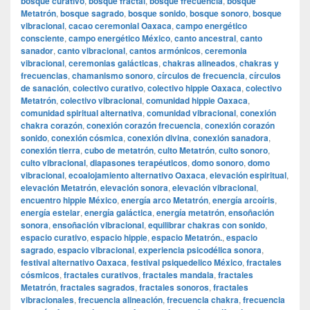
bosque curativo
,
bosque fractal
,
bosque frecuencia
,
bosque
Metatrón
,
bosque sagrado
,
bosque sonido
,
bosque sonoro
,
bosque
vibracional
,
cacao ceremonial Oaxaca
,
campo energético
consciente
,
campo energético México
,
canto ancestral
,
canto
sanador
,
canto vibracional
,
cantos armónicos
,
ceremonia
vibracional
,
ceremonias galácticas
,
chakras alineados
,
chakras y
frecuencias
,
chamanismo sonoro
,
círculos de frecuencia
,
círculos
de sanación
,
colectivo curativo
,
colectivo hippie Oaxaca
,
colectivo
Metatrón
,
colectivo vibracional
,
comunidad hippie Oaxaca
,
comunidad spiritual alternativa
,
comunidad vibracional
,
conexión
chakra corazón
,
conexión corazón frecuencia
,
conexión corazón
sonido
,
conexión cósmica
,
conexión divina
,
conexión sanadora
,
conexión tierra
,
cubo de metatrón
,
culto Metatrón
,
culto sonoro
,
culto vibracional
,
diapasones terapéuticos
,
domo sonoro
,
domo
vibracional
,
ecoalojamiento alternativo Oaxaca
,
elevación espiritual
,
elevación Metatrón
,
elevación sonora
,
elevación vibracional
,
encuentro hippie México
,
energía arco Metatrón
,
energía arcoíris
,
energía estelar
,
energía galáctica
,
energía metatrón
,
ensoñación
sonora
,
ensoñación vibracional
,
equilibrar chakras con sonido
,
espacio curativo
,
espacio hippie
,
espacio Metatrón.
,
espacio
sagrado
,
espacio vibracional
,
experiencia psicodélica sonora
,
festival alternativo Oaxaca
,
festival psiquedelico México
,
fractales
cósmicos
,
fractales curativos
,
fractales mandala
,
fractales
Metatrón
,
fractales sagrados
,
fractales sonoros
,
fractales
vibracionales
,
frecuencia alineación
,
frecuencia chakra
,
frecuencia