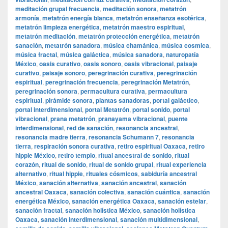
meditación grupal frecuencia
,
meditación sonora
,
metatrón
armonía
,
metatrón energía blanca
,
metatrón enseñanza esotérica
,
metatrón limpieza energética
,
metatrón maestro espiritual
,
metatrón meditación
,
metatrón protección energética
,
metatrón
sanación
,
metatrón sanadora
,
música chamánica
,
música cosmica
,
música fractal
,
música galáctica
,
música sanadora
,
naturopatía
México
,
oasis curativo
,
oasis sonoro
,
oasis vibracional
,
paisaje
curativo
,
paisaje sonoro
,
peregrinación curativa
,
peregrinación
espiritual
,
peregrinación frecuencia
,
peregrinación Metatrón
,
peregrinación sonora
,
permacultura curativa
,
permacultura
espiritual
,
pirámide sonora
,
plantas sanadoras
,
portal galáctico
,
portal interdimensional
,
portal Metatrón
,
portal sonido
,
portal
vibracional
,
prana metatrón
,
pranayama vibracional
,
puente
interdimensional
,
red de sanación
,
resonancia ancestral
,
resonancia madre tierra
,
resonancia Schumann 7
,
resonancia
tierra
,
respiración sonora curativa
,
retiro espiritual Oaxaca
,
retiro
hippie México
,
retiro templo
,
ritual ancestral de sonido
,
ritual
corazón
,
ritual de sonido
,
ritual de sonido grupal
,
ritual experiencia
alternativo
,
ritual hippie
,
rituales cósmicos
,
sabiduría ancestral
México
,
sanación alternativa
,
sanación ancestral
,
sanación
ancestral Oaxaca
,
sanación colectiva
,
sanación cuántica
,
sanación
energética México
,
sanación energética Oaxaca
,
sanación estelar
,
sanación fractal
,
sanación holística México
,
sanación holística
Oaxaca
,
sanación interdimensional
,
sanación multidimensional
,