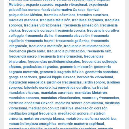
Metatrón.
,
espacio sagrado
,
espacio vibracional
,
experiencia
psicodélica sonora
,
festival alternativo Oaxaca
,
festival
psiquedelico México
,
fractales cósmicos
,
fractales curativos
,
fractales mandala
,
fractales Metatrón
,
fractales sagrados
,
fractales
sonoros
,
fractales vibracionales
,
frecuencia alineación
,
frecuencia
chakra
,
frecuencia corazón
,
frecuencia corona
,
frecuencia curativa
solfeggio
,
frecuencia divina
,
frecuencia elevación
,
frecuencia
equilibrio
,
frecuencia fractal
,
frecuencia galáctica
,
frecuencia
integración
,
frecuencia metatrón
,
frecuencia multidimensional
,
frecuencia plexo solar
,
frecuencia purificación
,
frecuencia raíz
,
frecuencia sacro
,
frecuencia transformación
,
frecuencias
binaurales
,
frecuencias multidimensionales
,
frecuencias solfeggio
efectos
,
geodésicos sagrados
,
geometría metatrón
,
geometría
sagrada metatrón
,
geometría sagrada México
,
geometría sanadora
,
gongs sanadores
,
guarida hippie Oaxaca
,
herbolaria vibracional
,
integración energética
,
jardín de frecuencias
,
jardín sonoro
,
jardines
sonoros
,
laberinto sonoro
,
luz energética curativa
,
luz fractal
,
mandalas chacras
,
mandalas curativas
,
mandalas Metatrón
,
mandalas sonoros
,
mandalas vibracionales
,
mantras y frecuencias
,
medicina ancestral Oaxaca
,
medicina sonora comunitaria
,
medicina
vibracional
,
meditación con luz curativa
,
meditación corazón
,
meditación grupal frecuencia
,
meditación sonora
,
metatrón
armonía
,
metatrón energía blanca
,
metatrón enseñanza esotérica
,
metatrón limpieza energética
,
metatrón maestro espiritual
,
metatrón meditación
,
metatrón protección energética
,
metatrón