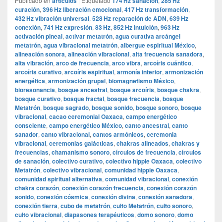
Publicado en
articulos
|
Etiquetado
174 Hz sanación
,
285 Hz
curación
,
396 Hz liberación emocional
,
417 Hz transformación
,
432 Hz vibración universal
,
528 Hz reparación de ADN
,
639 Hz
conexión
,
741 Hz expresión
,
83 Hz
,
852 Hz intuición
,
963 Hz
activación pineal
,
activar metatrón
,
agua curativa arcángel
metatrón
,
agua vibracional metatrón
,
albergue espiritual México
,
alineación sonora
,
alineación vibracional
,
alta frecuencia sanadora
,
alta vibración
,
arco de frecuencia
,
arco vibra
,
arcoíris cuántico
,
arcoíris curativo
,
arcoíris espiritual
,
armonía interior
,
armonización
energética
,
armonización grupal
,
biomagnetismo México
,
bioresonancia
,
bosque ancestral
,
bosque arcoíris
,
bosque chakra
,
bosque curativo
,
bosque fractal
,
bosque frecuencia
,
bosque
Metatrón
,
bosque sagrado
,
bosque sonido
,
bosque sonoro
,
bosque
vibracional
,
cacao ceremonial Oaxaca
,
campo energético
consciente
,
campo energético México
,
canto ancestral
,
canto
sanador
,
canto vibracional
,
cantos armónicos
,
ceremonia
vibracional
,
ceremonias galácticas
,
chakras alineados
,
chakras y
frecuencias
,
chamanismo sonoro
,
círculos de frecuencia
,
círculos
de sanación
,
colectivo curativo
,
colectivo hippie Oaxaca
,
colectivo
Metatrón
,
colectivo vibracional
,
comunidad hippie Oaxaca
,
comunidad spiritual alternativa
,
comunidad vibracional
,
conexión
chakra corazón
,
conexión corazón frecuencia
,
conexión corazón
sonido
,
conexión cósmica
,
conexión divina
,
conexión sanadora
,
conexión tierra
,
cubo de metatrón
,
culto Metatrón
,
culto sonoro
,
culto vibracional
,
diapasones terapéuticos
,
domo sonoro
,
domo