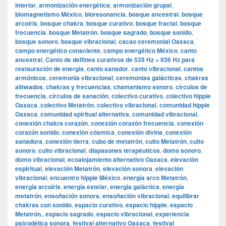
interior
,
armonización energética
,
armonización grupal
,
biomagnetismo México
,
bioresonancia
,
bosque ancestral
,
bosque
arcoíris
,
bosque chakra
,
bosque curativo
,
bosque fractal
,
bosque
frecuencia
,
bosque Metatrón
,
bosque sagrado
,
bosque sonido
,
bosque sonoro
,
bosque vibracional
,
cacao ceremonial Oaxaca
,
campo energético consciente
,
campo energético México
,
canto
ancestral
,
Canto de delfines curativos de 528 Hz + 936 Hz para
restauración de energía
,
canto sanador
,
canto vibracional
,
cantos
armónicos
,
ceremonia vibracional
,
ceremonias galácticas
,
chakras
alineados
,
chakras y frecuencias
,
chamanismo sonoro
,
círculos de
frecuencia
,
círculos de sanación
,
colectivo curativo
,
colectivo hippie
Oaxaca
,
colectivo Metatrón
,
colectivo vibracional
,
comunidad hippie
Oaxaca
,
comunidad spiritual alternativa
,
comunidad vibracional
,
conexión chakra corazón
,
conexión corazón frecuencia
,
conexión
corazón sonido
,
conexión cósmica
,
conexión divina
,
conexión
sanadora
,
conexión tierra
,
cubo de metatrón
,
culto Metatrón
,
culto
sonoro
,
culto vibracional
,
diapasones terapéuticos
,
domo sonoro
,
domo vibracional
,
ecoalojamiento alternativo Oaxaca
,
elevación
espiritual
,
elevación Metatrón
,
elevación sonora
,
elevación
vibracional
,
encuentro hippie México
,
energía arco Metatrón
,
energía arcoíris
,
energía estelar
,
energía galáctica
,
energía
metatrón
,
ensoñación sonora
,
ensoñación vibracional
,
equilibrar
chakras con sonido
,
espacio curativo
,
espacio hippie
,
espacio
Metatrón.
,
espacio sagrado
,
espacio vibracional
,
experiencia
psicodélica sonora
,
festival alternativo Oaxaca
,
festival