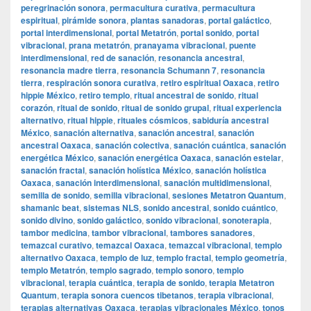
peregrinación sonora
,
permacultura curativa
,
permacultura
espiritual
,
pirámide sonora
,
plantas sanadoras
,
portal galáctico
,
portal interdimensional
,
portal Metatrón
,
portal sonido
,
portal
vibracional
,
prana metatrón
,
pranayama vibracional
,
puente
interdimensional
,
red de sanación
,
resonancia ancestral
,
resonancia madre tierra
,
resonancia Schumann 7
,
resonancia
tierra
,
respiración sonora curativa
,
retiro espiritual Oaxaca
,
retiro
hippie México
,
retiro templo
,
ritual ancestral de sonido
,
ritual
corazón
,
ritual de sonido
,
ritual de sonido grupal
,
ritual experiencia
alternativo
,
ritual hippie
,
rituales cósmicos
,
sabiduría ancestral
México
,
sanación alternativa
,
sanación ancestral
,
sanación
ancestral Oaxaca
,
sanación colectiva
,
sanación cuántica
,
sanación
energética México
,
sanación energética Oaxaca
,
sanación estelar
,
sanación fractal
,
sanación holística México
,
sanación holística
Oaxaca
,
sanación interdimensional
,
sanación multidimensional
,
semilla de sonido
,
semilla vibracional
,
sesiones Metatron Quantum
,
shamanic beat
,
sistemas NLS
,
sonido ancestral
,
sonido cuántico
,
sonido divino
,
sonido galáctico
,
sonido vibracional
,
sonoterapia
,
tambor medicina
,
tambor vibracional
,
tambores sanadores
,
temazcal curativo
,
temazcal Oaxaca
,
temazcal vibracional
,
templo
alternativo Oaxaca
,
templo de luz
,
templo fractal
,
templo geometría
,
templo Metatrón
,
templo sagrado
,
templo sonoro
,
templo
vibracional
,
terapia cuántica
,
terapia de sonido
,
terapia Metatron
Quantum
,
terapia sonora cuencos tibetanos
,
terapia vibracional
,
terapias alternativas Oaxaca
,
terapias vibracionales México
,
tonos