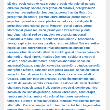
México
,
oasis curativo
,
oasis sonoro
,
oasis vibracional
,
paisaje
curativo
,
paisaje sonoro
,
peregrinación curativa
,
peregrinación
espiritual
,
peregrinación frecuencia
,
peregrinación Metatrón
,
peregrinación sonora
,
permacultura curativa
,
permacultura
espiritual
,
pirámide sonora
,
plantas sanadoras
,
portal galáctico
,
portal interdimensional
,
portal Metatrón
,
portal sonido
,
portal
vibracional
,
prana metatrón
,
pranayama vibracional
,
puente
interdimensional
,
red de sanación
,
resonancia ancestral
,
resonancia madre tierra
,
resonancia Schumann 7
,
resonancia
tierra
,
respiración sonora curativa
,
retiro espiritual Oaxaca
,
retiro
hippie México
,
retiro templo
,
ritual ancestral de sonido
,
ritual
corazón
,
ritual de sonido
,
ritual de sonido grupal
,
ritual experiencia
alternativo
,
ritual hippie
,
rituales cósmicos
,
sabiduría ancestral
México
,
sanación alternativa
,
sanación ancestral
,
sanación
ancestral Oaxaca
,
sanación colectiva
,
sanación cuántica
,
sanación
energética México
,
sanación energética Oaxaca
,
sanación estelar
,
sanación fractal
,
sanación holística México
,
sanación holística
Oaxaca
,
sanación interdimensional
,
sanación multidimensional
,
semilla de sonido
,
semilla vibracional
,
sesiones Metatron Quantum
,
shamanic beat
,
sistemas NLS
,
sonido ancestral
,
sonido cuántico
,
sonido divino
,
sonido galáctico
,
sonido vibracional
,
sonoterapia
,
tambor medicina
,
tambor vibracional
,
tambores sanadores
,
temazcal curativo
,
temazcal Oaxaca
,
temazcal vibracional
,
templo
alternativo Oaxaca
,
templo de luz
,
templo fractal
,
templo geometría
,
templo Metatrón
,
templo sagrado
,
templo sonoro
,
templo