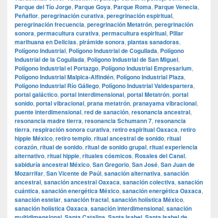
Parque del Tío Jorge
,
Parque Goya
,
Parque Roma
,
Parque Venecia
,
Peñaflor
,
peregrinación curativa
,
peregrinación espiritual
,
peregrinación frecuencia
,
peregrinación Metatrón
,
peregrinación
sonora
,
permacultura curativa
,
permacultura espiritual
,
Pillar
marihuana en Delicias
,
pirámide sonora
,
plantas sanadoras
,
Polígono Industrial
,
Polígono Industrial de Cogullada
,
Polígono
Industrial de la Cogullada
,
Polígono Industrial de San Miguel
,
Polígono Industrial el Portazgo
,
Polígono Industrial Empresarium
,
Polígono Industrial Malpica-Alfindén
,
Polígono Industrial Plaza
,
Polígono Industrial Río Gállego
,
Polígono Industrial Valdespartera
,
portal galáctico
,
portal interdimensional
,
portal Metatrón
,
portal
sonido
,
portal vibracional
,
prana metatrón
,
pranayama vibracional
,
puente interdimensional
,
red de sanación
,
resonancia ancestral
,
resonancia madre tierra
,
resonancia Schumann 7
,
resonancia
tierra
,
respiración sonora curativa
,
retiro espiritual Oaxaca
,
retiro
hippie México
,
retiro templo
,
ritual ancestral de sonido
,
ritual
corazón
,
ritual de sonido
,
ritual de sonido grupal
,
ritual experiencia
alternativo
,
ritual hippie
,
rituales cósmicos
,
Rosales del Canal
,
sabiduría ancestral México
,
San Gregorio
,
San José
,
San Juan de
Mozarrifar
,
San Vicente de Paúl
,
sanación alternativa
,
sanación
ancestral
,
sanación ancestral Oaxaca
,
sanación colectiva
,
sanación
cuántica
,
sanación energética México
,
sanación energética Oaxaca
,
sanación estelar
,
sanación fractal
,
sanación holística México
,
sanación holística Oaxaca
,
sanación interdimensional
,
sanación
multidimensional
,
Santa Catalina
,
Santa Isabel
,
Santa Isabel de