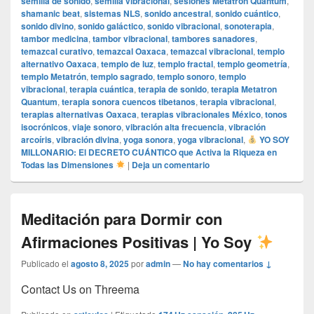
semilla de sonido
,
semilla vibracional
,
sesiones Metatron Quantum
,
shamanic beat
,
sistemas NLS
,
sonido ancestral
,
sonido cuántico
,
sonido divino
,
sonido galáctico
,
sonido vibracional
,
sonoterapia
,
tambor medicina
,
tambor vibracional
,
tambores sanadores
,
temazcal curativo
,
temazcal Oaxaca
,
temazcal vibracional
,
templo
alternativo Oaxaca
,
templo de luz
,
templo fractal
,
templo geometría
,
templo Metatrón
,
templo sagrado
,
templo sonoro
,
templo
vibracional
,
terapia cuántica
,
terapia de sonido
,
terapia Metatron
Quantum
,
terapia sonora cuencos tibetanos
,
terapia vibracional
,
terapias alternativas Oaxaca
,
terapias vibracionales México
,
tonos
isocrónicos
,
viaje sonoro
,
vibración alta frecuencia
,
vibración
arcoíris
,
vibración divina
,
yoga sonora
,
yoga vibracional
,
YO SOY
MILLONARIO: El DECRETO CUÁNTICO que Activa la Riqueza en
Todas las Dimensiones
|
Deja un comentario
Meditación para Dormir con
Afirmaciones Positivas | Yo Soy
Publicado el
agosto 8, 2025
por
admin
—
No hay comentarios ↓
Contact Us on Threema