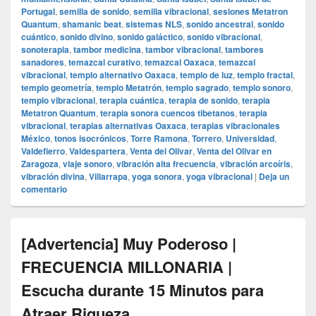
Portugal
,
semilla de sonido
,
semilla vibracional
,
sesiones Metatron
Quantum
,
shamanic beat
,
sistemas NLS
,
sonido ancestral
,
sonido
cuántico
,
sonido divino
,
sonido galáctico
,
sonido vibracional
,
sonoterapia
,
tambor medicina
,
tambor vibracional
,
tambores
sanadores
,
temazcal curativo
,
temazcal Oaxaca
,
temazcal
vibracional
,
templo alternativo Oaxaca
,
templo de luz
,
templo fractal
,
templo geometría
,
templo Metatrón
,
templo sagrado
,
templo sonoro
,
templo vibracional
,
terapia cuántica
,
terapia de sonido
,
terapia
Metatron Quantum
,
terapia sonora cuencos tibetanos
,
terapia
vibracional
,
terapias alternativas Oaxaca
,
terapias vibracionales
México
,
tonos isocrónicos
,
Torre Ramona
,
Torrero
,
Universidad
,
Valdefierro
,
Valdespartera
,
Venta del Olivar
,
Venta del Olivar en
Zaragoza
,
viaje sonoro
,
vibración alta frecuencia
,
vibración arcoíris
,
vibración divina
,
Villarrapa
,
yoga sonora
,
yoga vibracional
|
Deja un
comentario
[Advertencia] Muy Poderoso |
FRECUENCIA MILLONARIA |
Escucha durante 15 Minutos para
Atraer Riqueza