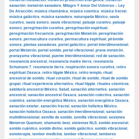
sanación
,
metatrón sanadora
,
Milagro Y Amor Del Universo ~ Ley
De Atracción
,
música chamánica
,
música cosmica
,
música fractal
,
música galáctica
,
música sanadora
,
naturopatía México
,
oasis
curativo
,
oasis sonoro
,
oasis vibracional
,
paisaje curativo
,
paisaje
sonoro
,
peregrinación curativa
,
peregrinación espiritual
,
peregrinación frecuencia
,
peregrinación Metatrón
,
peregrinación
sonora
,
permacultura curativa
,
permacultura espiritual
,
pirámide
sonora
,
plantas sanadoras
,
portal galáctico
,
portal interdimensional
,
portal Metatrón
,
portal sonido
,
portal vibracional
,
prana metatrón
,
pranayama vibracional
,
puente interdimensional
,
red de sanación
,
resonancia ancestral
,
resonancia madre tierra
,
resonancia
Schumann 7
,
resonancia tierra
,
respiración sonora curativa
,
retiro
espiritual Oaxaca
,
retiro hippie México
,
retiro templo
,
ritual
ancestral de sonido
,
ritual corazón
,
ritual de sonido
,
ritual de sonido
grupal
,
ritual experiencia alternativo
,
ritual hippie
,
rituales cósmicos
,
sabiduría ancestral México
,
Salud
,
sanación alternativa
,
sanación
ancestral
,
sanación ancestral Oaxaca
,
sanación colectiva
,
sanación
cuántica
,
sanación energética México
,
sanación energética Oaxaca
,
sanación estelar
,
sanación fractal
,
sanación holística México
,
sanación holística Oaxaca
,
sanación interdimensional
,
sanación
multidimensional
,
semilla de sonido
,
semilla vibracional
,
sesiones
Metatron Quantum
,
shamanic beat
,
sistemas NLS
,
sonido ancestral
,
sonido cuántico
,
sonido divino
,
sonido galáctico
,
sonido vibracional
,
sonoterapia
,
tambor medicina
,
tambor vibracional
,
tambores