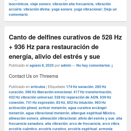
isocrónicos
,
viaje sonoro
,
vibración alta frecuencia
,
vibración
arcoíris
,
vibración divina
,
yoga sonora
,
yoga vibracional
|
Deja un
comentario
Canto de delfines curativos de 528 Hz
+ 936 Hz para restauración de
energía, alivio del estrés y sue
Publicado el
agosto 8, 2025
por
admin
—
No hay comentarios ↓
Contact Us on Threema
Publicado en
articulos
|
Etiquetado
174 Hz sanación
,
285 Hz
curación
,
396 Hz liberación emocional
,
417 Hz transformación
,
432 Hz vibración universal
,
528 Hz reparación de ADN
,
639 Hz
conexión
,
741 Hz expresión
,
83 Hz
,
852 Hz intuición
,
963 Hz
activación pineal
,
activar metatrón
,
agua curativa arcángel
metatrón
,
agua vibracional metatrón
,
albergue espiritual México
,
alineación sonora
,
alineación vibracional
,
alivio del estrés y sue
,
alta
frecuencia sanadora
,
alta vibración
,
arco de frecuencia
,
arco vibra
,
arcoíris cuántico
,
arcoíris curativo
,
arcoíris espiritual
,
armonía