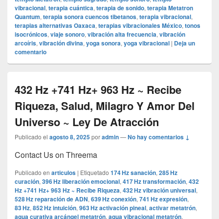
vibracional
,
terapia cuántica
,
terapia de sonido
,
terapia Metatron
Quantum
,
terapia sonora cuencos tibetanos
,
terapia vibracional
,
terapias alternativas Oaxaca
,
terapias vibracionales México
,
tonos
isocrónicos
,
viaje sonoro
,
vibración alta frecuencia
,
vibración
arcoíris
,
vibración divina
,
yoga sonora
,
yoga vibracional
|
Deja un
comentario
432 Hz +741 Hz+ 963 Hz ~ Recibe
Riqueza, Salud, Milagro Y Amor Del
Universo ~ Ley De Atracción
Publicado el
agosto 8, 2025
por
admin
—
No hay comentarios ↓
Contact Us on Threema
Publicado en
articulos
|
Etiquetado
174 Hz sanación
,
285 Hz
curación
,
396 Hz liberación emocional
,
417 Hz transformación
,
432
Hz +741 Hz+ 963 Hz ~ Recibe Riqueza
,
432 Hz vibración universal
,
528 Hz reparación de ADN
,
639 Hz conexión
,
741 Hz expresión
,
83 Hz
,
852 Hz intuición
,
963 Hz activación pineal
,
activar metatrón
,
agua curativa arcángel metatrón
,
agua vibracional metatrón
,