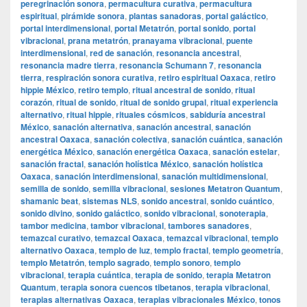
peregrinación sonora
,
permacultura curativa
,
permacultura
espiritual
,
pirámide sonora
,
plantas sanadoras
,
portal galáctico
,
portal interdimensional
,
portal Metatrón
,
portal sonido
,
portal
vibracional
,
prana metatrón
,
pranayama vibracional
,
puente
interdimensional
,
red de sanación
,
resonancia ancestral
,
resonancia madre tierra
,
resonancia Schumann 7
,
resonancia
tierra
,
respiración sonora curativa
,
retiro espiritual Oaxaca
,
retiro
hippie México
,
retiro templo
,
ritual ancestral de sonido
,
ritual
corazón
,
ritual de sonido
,
ritual de sonido grupal
,
ritual experiencia
alternativo
,
ritual hippie
,
rituales cósmicos
,
sabiduría ancestral
México
,
sanación alternativa
,
sanación ancestral
,
sanación
ancestral Oaxaca
,
sanación colectiva
,
sanación cuántica
,
sanación
energética México
,
sanación energética Oaxaca
,
sanación estelar
,
sanación fractal
,
sanación holística México
,
sanación holística
Oaxaca
,
sanación interdimensional
,
sanación multidimensional
,
semilla de sonido
,
semilla vibracional
,
sesiones Metatron Quantum
,
shamanic beat
,
sistemas NLS
,
sonido ancestral
,
sonido cuántico
,
sonido divino
,
sonido galáctico
,
sonido vibracional
,
sonoterapia
,
tambor medicina
,
tambor vibracional
,
tambores sanadores
,
temazcal curativo
,
temazcal Oaxaca
,
temazcal vibracional
,
templo
alternativo Oaxaca
,
templo de luz
,
templo fractal
,
templo geometría
,
templo Metatrón
,
templo sagrado
,
templo sonoro
,
templo
vibracional
,
terapia cuántica
,
terapia de sonido
,
terapia Metatron
Quantum
,
terapia sonora cuencos tibetanos
,
terapia vibracional
,
terapias alternativas Oaxaca
,
terapias vibracionales México
,
tonos