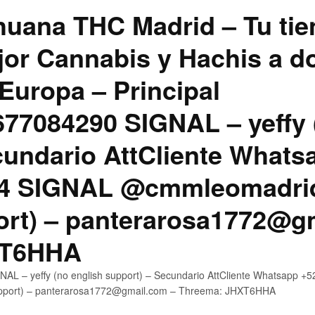
uana THC Madrid – Tu tie
jor Cannabis y Hachis a do
Europa – Principal
7084290 SIGNAL – yeffy 
cundario AttCliente Whats
4 SIGNAL @cmmleomadrid
ort) – panterarosa1772@g
XT6HHA
AL – yeffy (no english support) – Secundario AttCliente Whatsapp
upport) – panterarosa1772@gmail.com – Threema: JHXT6HHA