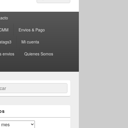
por:
acto
 CMM
Envios & Pago
atags3
Mi cuenta
s envios
Quienes Somos
ar
os