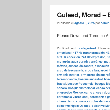
Guleed, Morad – El
Publicado el
agosto 9, 2025
por
admin
Please Download Threema Appt
Publicado en
Uncategorized
|
Etiqueta
emocional
,
417 Hz transformación
,
43
639 Hz conexión
,
741 Hz expresión
,
83
metatrón
,
agua curativa arcángel met
México
,
alineación sonora
,
alineación 
arco de frecuencia
,
arco vibra
,
arcoír
armonía interior
,
armonización energé
bioresonancia
,
bosque ancestral
,
bosq
fractal
,
bosque frecuencia
,
bosque Me
sonoro
,
bosque vibracional
,
cacao ce
energético México
,
canto ancestral
,
c
ceremonia vibracional
,
ceremonias ga
chamanismo sonoro
,
círculos de frec
colectivo hippie Oaxaca
,
colectivo Me
,