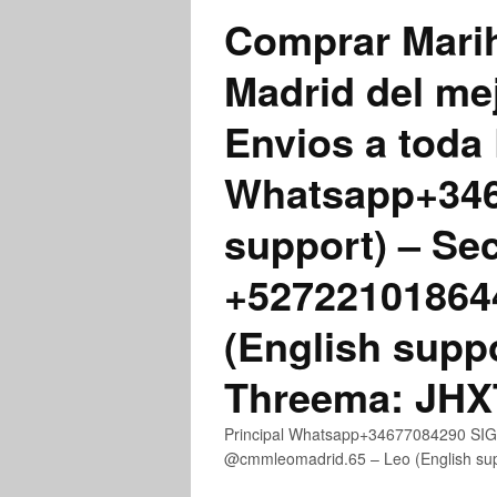
Comprar Marih
Madrid del me
Envios a toda 
Whatsapp+3467
support) – Se
+52722101864
(English supp
Threema: JH
Principal Whatsapp+34677084290 SIGN
@cmmleomadrid.65 – Leo (English s