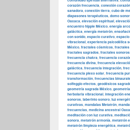
comunidad spiritual alternativa
comun
corazón frecuencia
,
conexión corazón
sanadora
,
conexión tierra
,
cubo de me
diapasones terapéuticos
,
domo sonor
Oaxaca
,
elevación espiritual
,
elevació
encuentro hippie México
,
energía arc
galáctica
,
energía metatrón
,
ensoñaci
con sonido
,
espacio curativo
,
espacio 
vibracional
,
experiencia psicodélica 
México
,
fractales cósmicos
,
fractales
fractales sagrados
,
fractales sonoros
frecuencia chakra
,
frecuencia corazó
frecuencia divina
,
frecuencia elevaci
galáctica
,
frecuencia integración
,
fre
frecuencia plexo solar
,
frecuencia pur
transformación
,
frecuencias binaural
solfeggio efectos
,
geodésicos sagrad
geometría sagrada México
,
geometría
herbolaria vibracional
,
integración en
sonoros
,
laberinto sonoro
,
luz energét
curativas
,
mandalas Metatrón
,
mandal
frecuencias
,
medicina ancestral Oax
meditación con luz curativa
,
meditaci
sonora
,
metatrón armonía
,
metatrón e
metatrón limpieza energética
,
metatró