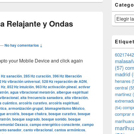
Catego
Categorías
a Relajante y Ondas
Etique
—
No hay comentarios ↓
60217442
o your Mobile Device and click again
malasañ
(57)
com
madrid
(
 Hz sanación
,
285 Hz curación
,
396 Hz liberación
henares
(
2 Hz vibración universal
,
528 Hz reparación de ADN
,
 Hz
,
852 Hz intuición
,
963 Hz activación pineal
,
activar
central
(5
atrón
,
agua vibracional metatrón
,
albergue espiritual
martinez
(
vibracional
,
alta frecuencia sanadora
,
alta vibración
,
extremad
is cuántico
,
arcoíris curativo
,
arcoíris espiritual
,
compr
(54)
tica
,
armonización grupal
,
biomagnetismo México
,
comprar 
ue arcoíris
,
bosque chakra
,
bosque curativo
,
bosque
tatrón
,
bosque sagrado
,
bosque sonido
,
bosque
marihuana
remonial Oaxaca
,
campo energético consciente
,
campo
marihua
anto sanador
,
canto vibracional
,
cantos armónicos
,