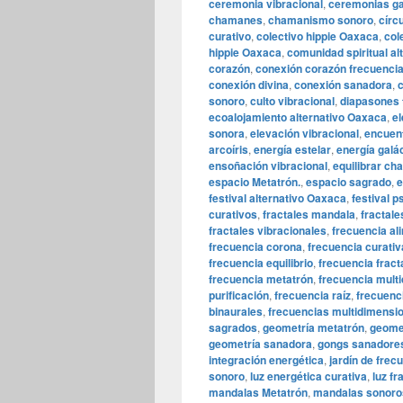
ceremonia vibracional
,
ceremonias ga
chamanes
,
chamanismo sonoro
,
círc
curativo
,
colectivo hippie Oaxaca
,
col
hippie Oaxaca
,
comunidad spiritual al
corazón
,
conexión corazón frecuenci
conexión divina
,
conexión sanadora
,
c
sonoro
,
culto vibracional
,
diapasones 
ecoalojamiento alternativo Oaxaca
,
el
sonora
,
elevación vibracional
,
encuent
arcoíris
,
energía estelar
,
energía galá
ensoñación vibracional
,
equilibrar ch
espacio Metatrón.
,
espacio sagrado
,
e
festival alternativo Oaxaca
,
festival 
curativos
,
fractales mandala
,
fractale
fractales vibracionales
,
frecuencia al
frecuencia corona
,
frecuencia curativ
frecuencia equilibrio
,
frecuencia fract
frecuencia metatrón
,
frecuencia mult
purificación
,
frecuencia raíz
,
frecuenc
binaurales
,
frecuencias multidimensi
sagrados
,
geometría metatrón
,
geome
geometría sanadora
,
gongs sanadore
integración energética
,
jardín de frec
sonoro
,
luz energética curativa
,
luz fr
mandalas Metatrón
,
mandalas sonoro