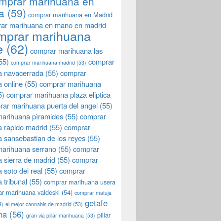
mprar marihuana en
a
(59)
comprar marihuana en Madrid
ar marihuana en mano en madrid
mprar marihuana
e
(62)
comprar marihuana las
55)
comprar
comprar marihuana madrid
(53)
a navacerrada
(55)
comprar
 online
(55)
comprar marihuana
5)
comprar marihuana plaza eliptica
rar marihuana puerta del angel
(55)
arihuana pìramides
(55)
comprar
 rapido madrid
(55)
comprar
 sansebastian de los reyes
(55)
marihuana serrano
(55)
comprar
 sierra de madrid
(55)
comprar
 soto del real
(55)
comprar
 tribunal
(55)
comprar marihuana usera
r marihuana valdeski
(54)
comprar matuja
getafe
3)
el mejor cannabis de madrid
(53)
na
(56)
pillar
gran via pillar marihuana
(53)