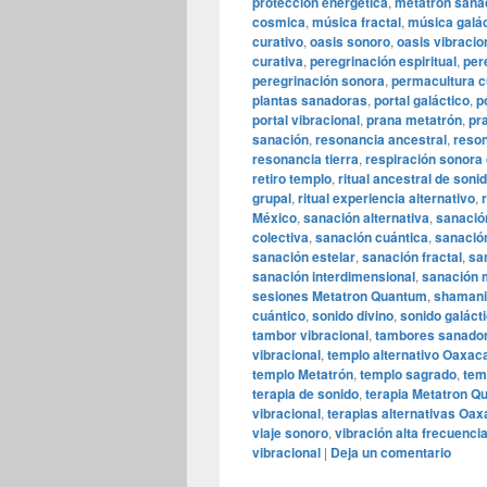
protección energética
,
metatrón sana
cosmica
,
música fractal
,
música galác
curativo
,
oasis sonoro
,
oasis vibracio
curativa
,
peregrinación espiritual
,
per
peregrinación sonora
,
permacultura c
plantas sanadoras
,
portal galáctico
,
p
portal vibracional
,
prana metatrón
,
pr
sanación
,
resonancia ancestral
,
reson
resonancia tierra
,
respiración sonora 
retiro templo
,
ritual ancestral de soni
grupal
,
ritual experiencia alternativo
,
México
,
sanación alternativa
,
sanació
colectiva
,
sanación cuántica
,
sanació
sanación estelar
,
sanación fractal
,
sa
sanación interdimensional
,
sanación 
sesiones Metatron Quantum
,
shamani
cuántico
,
sonido divino
,
sonido galáct
tambor vibracional
,
tambores sanado
vibracional
,
templo alternativo Oaxac
templo Metatrón
,
templo sagrado
,
tem
terapia de sonido
,
terapia Metatron Q
vibracional
,
terapias alternativas Oa
viaje sonoro
,
vibración alta frecuenci
vibracional
|
Deja un comentario