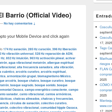
 Barrio (Official Video)
Entrad
—
No hay comentarios ↓
Coscull
septiem
o your Mobile Device and click again
Coscullu
17, 202
Tego Cal
do
174 Hz sanación
,
285 Hz curación
,
396 Hz liberación
septiem
2 Hz vibración universal
,
528 Hz reparación de ADN
,
 Hz
,
852 Hz intuición
,
963 Hz activación pineal
,
activar
Marihuan
atrón
,
agua vibracional metatrón
,
albergue espiritual
riesgos
vibracional
,
alta frecuencia sanadora
,
alta vibración
,
FLAN C
is cuántico
,
arcoíris curativo
,
arcoíris espiritual
,
comprar
tica
,
armonización grupal
,
biomagnetismo México
,
2025
ue arcoíris
,
bosque chakra
,
bosque curativo
,
bosque
CÓMO H
tatrón
,
bosque sagrado
,
bosque sonido
,
bosque
remonial Oaxaca
,
campo energético consciente
,
campo
comprar
anto sanador
,
canto vibracional
,
cantos armónicos
,
2025
lácticas
,
chakras alineados
,
chakras y frecuencias
,
Mantequ
uencia
,
círculos de sanación
,
colectivo curativo
,
www.com
tatrón
,
colectivo vibracional
,
comunidad hippie Oaxaca
,
17, 202
,
,