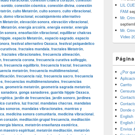
idad vibracional
conexión chakra corazón
conexión
LIL CUE
 sonido
,
conexión cósmica
,
conexión divina
,
conexión
tatrón
,
culto Metatrón
,
culto sonoro
,
culto vibracional
,
FAM
se
o
,
domo vibracional
,
ecoalojamiento alternativo
Mr. Crim
n Metatrón
,
elevación sonora
,
elevación vibracional
,
septiem
o Metatrón
,
energía arcoíris
,
energía estelar
,
energía
Mr. Crim
ón sonora
,
ensoñación vibracional
,
equilibrar chakras
Video 2
hippie
,
espacio Metatrón.
,
espacio sagrado
,
espacio
sonora
,
festival alternativo Oaxaca
,
festival psiquedelico
 curativos
,
fractales mandala
,
fractales Metatrón
,
,
fractales vibracionales
,
frecuencia alineación
,
Página
n
,
frecuencia corona
,
frecuencia curativa solfeggio
,
ón
,
frecuencia equilibrio
,
frecuencia fractal
,
frecuencia
cuencia metatrón
,
frecuencia multidimensional
,
¿Por qu
ificación
,
frecuencia raíz
,
frecuencia sacro
,
frecuencia
Aplicac
es
,
frecuencias multidimensionales
,
frecuencias
Carrito
os
,
geometría metatrón
,
geometría sagrada metatrón
,
Censura
 sanadora
,
gongs sanadores
,
guarida hippie Oaxaca
,
Contact
ergética
,
jardín de frecuencias
,
jardín sonoro
,
jardines
ica curativa
,
luz fractal
,
mandalas chacras
,
mandalas
Contact
as sonoros
,
mandalas vibracionales
,
mantras y
Donde c
aca
,
medicina sonora comunitaria
,
medicina vibracional
,
English
ón corazón
,
meditación grupal frecuencia
,
meditación
English
nergía blanca
,
metatrón enseñanza esotérica
,
Envios 
n maestro espiritual
,
metatrón meditación
,
metatrón