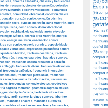
co
(58)
lácticas
,
chakras alineados
,
chakras y frecuencias
,
Españ
ulos de frecuencia
,
círculos de sanación
,
colectivo
ectivo Metatrón
,
colectivo vibracional
,
comunidad
compr
(54)
ternativa
,
comunidad vibracional
,
conexión chakra
co
(55)
a
,
conexión corazón sonido
,
conexión cósmica
,
getaf
onexión tierra
,
cubo de metatrón
,
culto Metatrón
,
culto
terapéuticos
,
domo sonoro
,
domo vibracional
,
retamas
(
evación espiritual
,
elevación Metatrón
,
elevación
marihuan
ro hippie México
,
energía arco Metatrón
,
energía
ctica
,
energía metatrón
,
ensoñación sonora
,
marihuana
akras con sonido
,
espacio curativo
,
espacio hippie
,
opañel
(5
spacio vibracional
,
experiencia psicodélica sonora
,
(55)
comp
psiquedelico México
,
fractales cósmicos
,
fractales
comprar m
s Metatrón
,
fractales sagrados
,
fractales sonoros
,
ineación
,
frecuencia chakra
,
frecuencia corazón
,
marihuana
a solfeggio
,
frecuencia divina
,
frecuencia elevación
,
marihuana
al
,
frecuencia galáctica
,
frecuencia integración
,
comprar 
idimensional
,
frecuencia plexo solar
,
frecuencia
marihuana
ia sacro
,
frecuencia transformación
,
frecuencias
marihuana
onales
,
frecuencias solfeggio efectos
,
geodésicos
tría sagrada metatrón
,
geometría sagrada México
,
marihuana
s
,
guarida hippie Oaxaca
,
herbolaria vibracional
,
(54)
compra
uencias
,
jardín sonoro
,
jardines sonoros
,
laberinto
en madrid
(5
actal
,
mandalas chacras
,
mandalas curativas
,
marihua
s
,
mandalas vibracionales
,
mantras y frecuencias
,