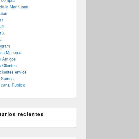
r compra
 de la Marihuana
cion
s1
s2
s3
ta
legram
a a Menores
s Amigos
 Clientes
clientes envios
s Somos
canal Publico
arios recientes