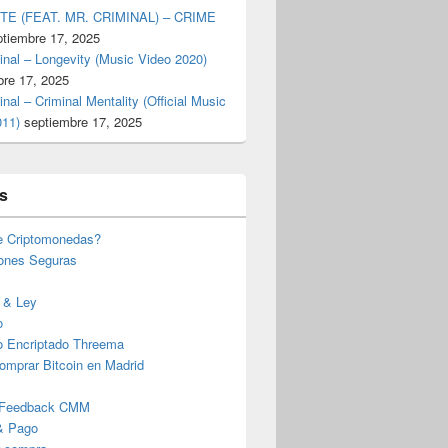
TE (FEAT. MR. CRIMINAL) – CRIME
ptiembre 17, 2025
inal – Longevity (Music Video 2020)
bre 17, 2025
inal – Criminal Mentality (Official Music
011)
septiembre 17, 2025
s
e Criptomonedas?
iones Seguras
 & Ley
o
o Encriptado Threema
omprar Bitcoin en Madrid
 Feedback CMM
& Pago