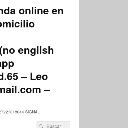
nda online en
micilio
(no english
app
.65 – Leo
mail.com –
 +527221018644 SIGNAL
Buscar
Buscar