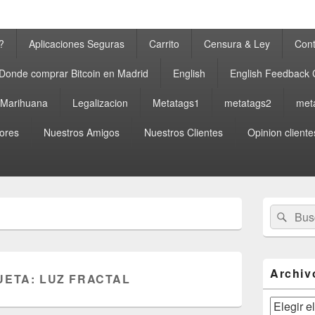
?
Aplicaciones Seguras
Carrito
Censura & Ley
Cont
Donde comprar Bitcoin en Madrid
English
English Feedback
a Marihuana
Legalizacion
Metatags1
metatags2
met
ores
Nuestros Amigos
Nuestros Clientes
Opinion cliente
El
Buscar
Busc
área
por:
de
widget
barra
lateral
Archiv
UETA:
LUZ FRACTAL
primaria
Archivos