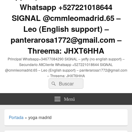
Whatsapp +527221018644
SIGNAL @cmmleomadrid.65 –
Leo (English support) –
panterarosa1772@gmail.com –
Threema: JHXT6HHA
Principal Whatsapp+34677084290 SIGNAL – yeffy (no english support) –
Secundario AttCliente Whatsapp +527221018644 SIGNAL
@cmmleomadrid.65 – Leo (English support) – panterarosa1772@gmail.com
– Threema: JHXT6HHA
Buscar
Buscar
por:
Menú
Portada
»
yoga madrid