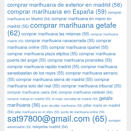
comprar marihuana de exterior en madrid
(58)
comprar marihuana en España
(59)
comprar
comprar marihuana en mano en
marihuana en Madrid
(54)
comprar marihuana getafe
madrid
(55)
(62)
comprar marihuana las retamas
(55)
comprar marihuana
comprar marihuana navacerrada
(55)
comprar
madrid
(53)
marihuana online
(55)
comprar marihuana opañel
(55)
comprar marihuana plaza eliptica
(55)
comprar marihuana
puerta del angel
(55)
comprar marihuana pìramides
(55)
comprar marihuana rapido madrid
(55)
comprar marihuana
sansebastian de los reyes
(55)
comprar marihuana serrano
(55)
comprar marihuana sierra de madrid
(55)
comprar
marihuana soto del real
(55)
comprar marihuana tribunal
(55)
comprar marihuana usera
(54)
comprar marihuana valdeski
(54)
getafe
comprar matuja en madrid
(53)
el mejor cannabis de madrid
(53)
marihuana
(56)
pillar maria en madrid
gran via pillar marihuana
(53)
(54)
pillar marihuana en el retiro
(53)
punto de marihuana online
(53)
sat97800@gmail.com
(65)
surespot
teleyerba madrid
(54)
weedmadrid
(53)