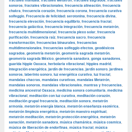
fractales mandala
fractales Metatrón
fractales sagrados
fractales
sonoros
,
fractales vibracionales
,
frecuencia alineación
,
frecuencia
chakra
,
frecuencia corazón
,
frecuencia corona
,
frecuencia curativa
solfeggio
,
Frecuencia de felicidad: serotonina
,
frecuencia divina
,
frecuencia elevación
,
frecuencia equilibrio
,
frecuencia fractal
,
frecuencia galáctica
,
frecuencia integración
,
frecuencia metatrón
,
frecuencia multidimensional
,
frecuencia plexo solar
,
frecuencia
purificación
,
frecuencia raíz
,
frecuencia sacro
,
frecuencia
transformación
,
frecuencias binaurales
,
frecuencias
multidimensionales
,
frecuencias solfeggio efectos
,
geodésicos
sagrados
,
geometría metatrón
,
geometría sagrada metatrón
,
geometría sagrada México
,
geometría sanadora
,
gongs sanadores
,
guarida hippie Oaxaca
,
herbolaria vibracional
,
hippies madrid
,
integración energética
,
jardín de frecuencias
,
jardín sonoro
,
jardines
sonoros
,
laberinto sonoro
,
luz energética curativa
,
luz fractal
,
mandalas chacras
,
mandalas curativas
,
mandalas Metatrón
,
mandalas sonoros
,
mandalas vibracionales
,
mantras y frecuencias
,
medicina ancestral Oaxaca
,
medicina sonora comunitaria
,
medicina
vibracional
,
meditación con luz curativa
,
meditación corazón
,
meditación grupal frecuencia
,
meditación sonora
,
metatrón
armonía
,
metatrón energía blanca
,
metatrón enseñanza esotérica
,
metatrón limpieza energética
,
metatrón maestro espiritual
,
metatrón meditación
,
metatrón protección energética
,
metatrón
sanación
,
metatrón sanadora
,
música chamánica
,
música cosmica
,
música de liberación de endorfinas
,
música fractal
,
música