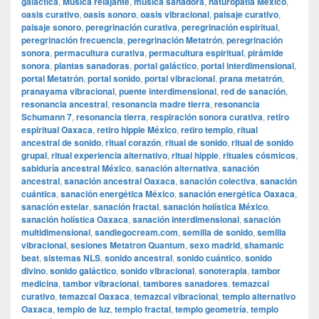
galáctica
,
Musica relajante
,
música sanadora
,
naturopatía México
,
oasis curativo
,
oasis sonoro
,
oasis vibracional
,
paisaje curativo
,
paisaje sonoro
,
peregrinación curativa
,
peregrinación espiritual
,
peregrinación frecuencia
,
peregrinación Metatrón
,
peregrinación
sonora
,
permacultura curativa
,
permacultura espiritual
,
pirámide
sonora
,
plantas sanadoras
,
portal galáctico
,
portal interdimensional
,
portal Metatrón
,
portal sonido
,
portal vibracional
,
prana metatrón
,
pranayama vibracional
,
puente interdimensional
,
red de sanación
,
resonancia ancestral
,
resonancia madre tierra
,
resonancia
Schumann 7
,
resonancia tierra
,
respiración sonora curativa
,
retiro
espiritual Oaxaca
,
retiro hippie México
,
retiro templo
,
ritual
ancestral de sonido
,
ritual corazón
,
ritual de sonido
,
ritual de sonido
grupal
,
ritual experiencia alternativo
,
ritual hippie
,
rituales cósmicos
,
sabiduría ancestral México
,
sanación alternativa
,
sanación
ancestral
,
sanación ancestral Oaxaca
,
sanación colectiva
,
sanación
cuántica
,
sanación energética México
,
sanación energética Oaxaca
,
sanación estelar
,
sanación fractal
,
sanación holística México
,
sanación holística Oaxaca
,
sanación interdimensional
,
sanación
multidimensional
,
sandiegocream.com
,
semilla de sonido
,
semilla
vibracional
,
sesiones Metatron Quantum
,
sexo madrid
,
shamanic
beat
,
sistemas NLS
,
sonido ancestral
,
sonido cuántico
,
sonido
divino
,
sonido galáctico
,
sonido vibracional
,
sonoterapia
,
tambor
medicina
,
tambor vibracional
,
tambores sanadores
,
temazcal
curativo
,
temazcal Oaxaca
,
temazcal vibracional
,
templo alternativo
Oaxaca
,
templo de luz
,
templo fractal
,
templo geometría
,
templo