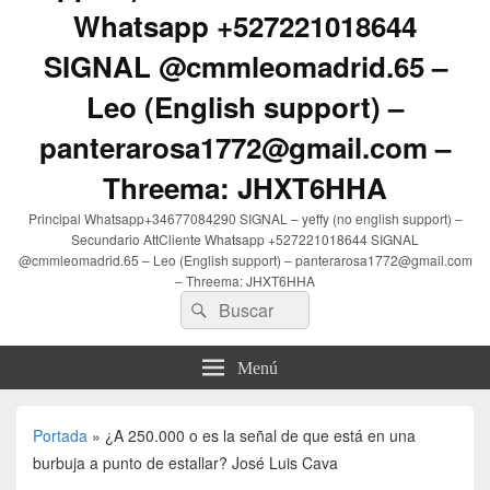
Whatsapp +527221018644
SIGNAL @cmmleomadrid.65 –
Leo (English support) –
panterarosa1772@gmail.com –
Threema: JHXT6HHA
Principal Whatsapp+34677084290 SIGNAL – yeffy (no english support) –
Secundario AttCliente Whatsapp +527221018644 SIGNAL
@cmmleomadrid.65 – Leo (English support) – panterarosa1772@gmail.com
– Threema: JHXT6HHA
Buscar
Buscar
por:
Menú
Portada
»
¿A 250.000 o es la señal de que está en una
burbuja a punto de estallar? José Luis Cava