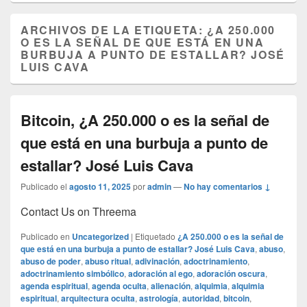
ARCHIVOS DE LA ETIQUETA:
¿A 250.000
O ES LA SEÑAL DE QUE ESTÁ EN UNA
BURBUJA A PUNTO DE ESTALLAR? JOSÉ
LUIS CAVA
Bitcoin, ¿A 250.000 o es la señal de
que está en una burbuja a punto de
estallar? José Luis Cava
Publicado el
agosto 11, 2025
por
admin
—
No hay comentarios ↓
Contact Us on Threema
Publicado en
Uncategorized
|
Etiquetado
¿A 250.000 o es la señal de
que está en una burbuja a punto de estallar? José Luis Cava
,
abuso
,
abuso de poder
,
abuso ritual
,
adivinación
,
adoctrinamiento
,
adoctrinamiento simbólico
,
adoración al ego
,
adoración oscura
,
agenda espiritual
,
agenda oculta
,
alienación
,
alquimia
,
alquimia
espiritual
,
arquitectura oculta
,
astrología
,
autoridad
,
bitcoin
,