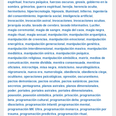
espiritual
,
fractura psíquica
,
fuerzas oscuras
,
gnosis
,
gobierno en la
sombra
,
grimorios
,
guerra espiritual
,
herejía
,
herencia oculta
,
hermetismo
,
hipertecnología
,
hipnosis
,
illuminati
,
infierno
,
ingeniería
del consentimiento
,
ingeniería social
,
inteligencia artificial
,
invocación
,
invocación astral
,
invocaciones
,
invocaciones ocultas
,
jerarquía oculta
,
lavado de cerebro
,
lavado informativo
,
Lucifer
,
magia ceremonial
,
magia de sangre
,
magia del caos
,
magia negra
,
magia ritual
,
magia sexual
,
manipulación
,
manipulación arquetípica
,
manipulación de creencias
,
manipulación emocional
,
manipulación
energética
,
manipulación generacional
,
manipulación genética
,
manipulación interdimensional
,
manipulación masiva
,
manipulación
mediática
,
manipulación onírica
,
manipulación psíquica
,
manipulación religiosa
,
manipulación simbólica
,
matrix
,
medios de
comunicación
,
mente dividida
,
mentira consensuada
,
mentiras
oficiales
,
microchips
,
misa negra
,
misticismo
,
neurolingüística
,
nigromancia
,
nueva era
,
numerología
,
obediencia
,
obediencia ciega
,
ocultismo
,
operaciones psicológicas
,
opresión
,
oscurantismo
,
pactos demoníacos
,
pactos ocultos
,
pactos satánicos
,
pactos
secretos
,
pentagrama
,
planos astrales
,
planos dimensionales
,
poder
,
portales
,
portales astrales
,
portales dimensionales
,
posesión
,
posesión simbólica
,
prisión
,
privación
,
programación
beta
,
programación cultural
,
programación delta
,
programación
disociativa
,
programación infantil
,
programación mental
,
programación MK Ultra
,
programación monarca
,
programación por
trauma
,
programación predictiva
,
programación ritual
,