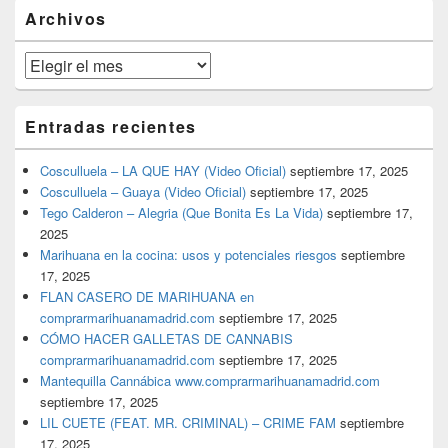
barra
Archivos
lateral
primaria
Archivos
Entradas recientes
Cosculluela – LA QUE HAY (Video Oficial)
septiembre 17, 2025
Cosculluela – Guaya (Video Oficial)
septiembre 17, 2025
Tego Calderon – Alegria (Que Bonita Es La Vida)
septiembre 17,
2025
Marihuana en la cocina: usos y potenciales riesgos
septiembre
17, 2025
FLAN CASERO DE MARIHUANA en
comprarmarihuanamadrid.com
septiembre 17, 2025
CÓMO HACER GALLETAS DE CANNABIS
comprarmarihuanamadrid.com
septiembre 17, 2025
Mantequilla Cannábica www.comprarmarihuanamadrid.com
septiembre 17, 2025
LIL CUETE (FEAT. MR. CRIMINAL) – CRIME FAM
septiembre
17, 2025