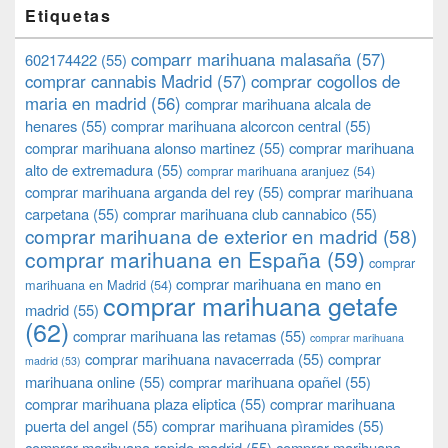
Etiquetas
comparr marihuana malasaña
(57)
602174422
(55)
comprar cannabis Madrid
(57)
comprar cogollos de
maria en madrid
(56)
comprar marihuana alcala de
henares
(55)
comprar marihuana alcorcon central
(55)
comprar marihuana alonso martinez
(55)
comprar marihuana
alto de extremadura
(55)
comprar marihuana aranjuez
(54)
comprar marihuana arganda del rey
(55)
comprar marihuana
carpetana
(55)
comprar marihuana club cannabico
(55)
comprar marihuana de exterior en madrid
(58)
comprar marihuana en España
(59)
comprar
comprar marihuana en mano en
marihuana en Madrid
(54)
comprar marihuana getafe
madrid
(55)
(62)
comprar marihuana las retamas
(55)
comprar marihuana
comprar marihuana navacerrada
(55)
comprar
madrid
(53)
marihuana online
(55)
comprar marihuana opañel
(55)
comprar marihuana plaza eliptica
(55)
comprar marihuana
puerta del angel
(55)
comprar marihuana pìramides
(55)
comprar marihuana rapido madrid
(55)
comprar marihuana