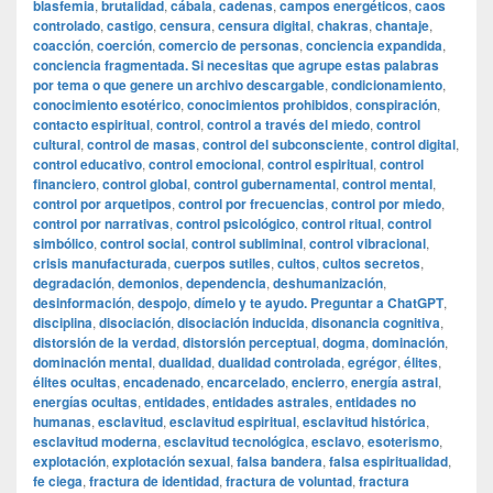
blasfemia
,
brutalidad
,
cábala
,
cadenas
,
campos energéticos
,
caos
controlado
,
castigo
,
censura
,
censura digital
,
chakras
,
chantaje
,
coacción
,
coerción
,
comercio de personas
,
conciencia expandida
,
conciencia fragmentada. Si necesitas que agrupe estas palabras
por tema o que genere un archivo descargable
,
condicionamiento
,
conocimiento esotérico
,
conocimientos prohibidos
,
conspiración
,
contacto espiritual
,
control
,
control a través del miedo
,
control
cultural
,
control de masas
,
control del subconsciente
,
control digital
,
control educativo
,
control emocional
,
control espiritual
,
control
financiero
,
control global
,
control gubernamental
,
control mental
,
control por arquetipos
,
control por frecuencias
,
control por miedo
,
control por narrativas
,
control psicológico
,
control ritual
,
control
simbólico
,
control social
,
control subliminal
,
control vibracional
,
crisis manufacturada
,
cuerpos sutiles
,
cultos
,
cultos secretos
,
degradación
,
demonios
,
dependencia
,
deshumanización
,
desinformación
,
despojo
,
dímelo y te ayudo. Preguntar a ChatGPT
,
disciplina
,
disociación
,
disociación inducida
,
disonancia cognitiva
,
distorsión de la verdad
,
distorsión perceptual
,
dogma
,
dominación
,
dominación mental
,
dualidad
,
dualidad controlada
,
egrégor
,
élites
,
élites ocultas
,
encadenado
,
encarcelado
,
encierro
,
energía astral
,
energías ocultas
,
entidades
,
entidades astrales
,
entidades no
humanas
,
esclavitud
,
esclavitud espiritual
,
esclavitud histórica
,
esclavitud moderna
,
esclavitud tecnológica
,
esclavo
,
esoterismo
,
explotación
,
explotación sexual
,
falsa bandera
,
falsa espiritualidad
,
fe ciega
,
fractura de identidad
,
fractura de voluntad
,
fractura