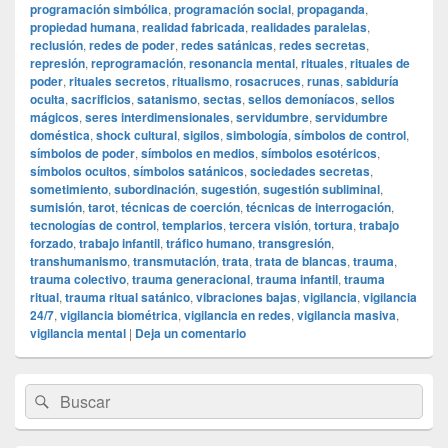
programación simbólica
,
programación social
,
propaganda
,
propiedad humana
,
realidad fabricada
,
realidades paralelas
,
reclusión
,
redes de poder
,
redes satánicas
,
redes secretas
,
represión
,
reprogramación
,
resonancia mental
,
rituales
,
rituales de
poder
,
rituales secretos
,
ritualismo
,
rosacruces
,
runas
,
sabiduría
oculta
,
sacrificios
,
satanismo
,
sectas
,
sellos demoníacos
,
sellos
mágicos
,
seres interdimensionales
,
servidumbre
,
servidumbre
doméstica
,
shock cultural
,
sigilos
,
simbología
,
símbolos de control
,
símbolos de poder
,
símbolos en medios
,
símbolos esotéricos
,
símbolos ocultos
,
símbolos satánicos
,
sociedades secretas
,
sometimiento
,
subordinación
,
sugestión
,
sugestión subliminal
,
sumisión
,
tarot
,
técnicas de coerción
,
técnicas de interrogación
,
tecnologías de control
,
templarios
,
tercera visión
,
tortura
,
trabajo
forzado
,
trabajo infantil
,
tráfico humano
,
transgresión
,
transhumanismo
,
transmutación
,
trata
,
trata de blancas
,
trauma
,
trauma colectivo
,
trauma generacional
,
trauma infantil
,
trauma
ritual
,
trauma ritual satánico
,
vibraciones bajas
,
vigilancia
,
vigilancia
24/7
,
vigilancia biométrica
,
vigilancia en redes
,
vigilancia masiva
,
vigilancia mental
|
Deja un comentario
El
Buscar
Buscar
área
por:
de
widget