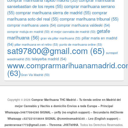
sansebastian de los reyes
(55)
comprar marihuana serrano
(55)
comprar marihuana sierra de madrid
(55)
comprar
marihuana soto del real
(55)
comprar marihuana tribunal
(55)
comprar marihuana usera
(54)
comprar marihuana valdeski
(54)
getafe
comprar matuja en madrid
(53)
el mejor cannabis de madrid
(53)
marihuana
(56)
pillar maria en madrid
gran via pillar marihuana
(53)
(54)
pillar marihuana en el retiro
(53)
punto de marihuana online
(53)
sat97800@gmail.com
(65)
surespot
teleyerba madrid
(54)
weedmadrid
(53)
www.comprarmarihuanamadrid.c
(63)
​​Gran Via Madrid
(53)
Copyright © 2026
Comprar Marihuana THC Madrid – Tu tienda online en Madrid del
mejor Cannabis y Hachis a domicilio Envios a toda Europa – Principal
Whatsapp+34677084290 SIGNAL – yeffy (no english support) – Secundario AttCliente
Whatsapp +527221018644 SIGNAL @cmmleomadrid.65 – Leo (English support) –
panterarosa1772@gmail.com – Threema: JHXT6HHA
. Todos los Derechos Reservados.