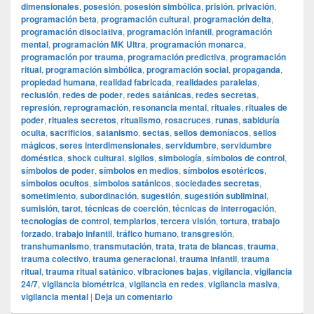
dimensionales
,
posesión
,
posesión simbólica
,
prisión
,
privación
,
programación beta
,
programación cultural
,
programación delta
,
programación disociativa
,
programación infantil
,
programación
mental
,
programación MK Ultra
,
programación monarca
,
programación por trauma
,
programación predictiva
,
programación
ritual
,
programación simbólica
,
programación social
,
propaganda
,
propiedad humana
,
realidad fabricada
,
realidades paralelas
,
reclusión
,
redes de poder
,
redes satánicas
,
redes secretas
,
represión
,
reprogramación
,
resonancia mental
,
rituales
,
rituales de
poder
,
rituales secretos
,
ritualismo
,
rosacruces
,
runas
,
sabiduría
oculta
,
sacrificios
,
satanismo
,
sectas
,
sellos demoníacos
,
sellos
mágicos
,
seres interdimensionales
,
servidumbre
,
servidumbre
doméstica
,
shock cultural
,
sigilos
,
simbología
,
símbolos de control
,
símbolos de poder
,
símbolos en medios
,
símbolos esotéricos
,
símbolos ocultos
,
símbolos satánicos
,
sociedades secretas
,
sometimiento
,
subordinación
,
sugestión
,
sugestión subliminal
,
sumisión
,
tarot
,
técnicas de coerción
,
técnicas de interrogación
,
tecnologías de control
,
templarios
,
tercera visión
,
tortura
,
trabajo
forzado
,
trabajo infantil
,
tráfico humano
,
transgresión
,
transhumanismo
,
transmutación
,
trata
,
trata de blancas
,
trauma
,
trauma colectivo
,
trauma generacional
,
trauma infantil
,
trauma
ritual
,
trauma ritual satánico
,
vibraciones bajas
,
vigilancia
,
vigilancia
24/7
,
vigilancia biométrica
,
vigilancia en redes
,
vigilancia masiva
,
vigilancia mental
|
Deja un comentario