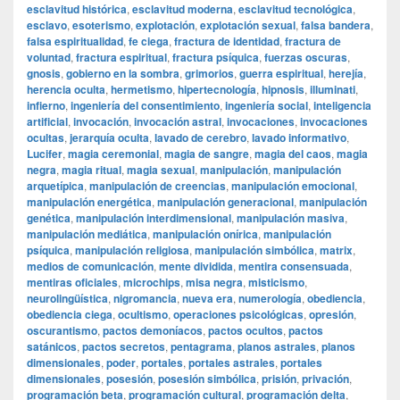
esclavitud histórica
,
esclavitud moderna
,
esclavitud tecnológica
,
esclavo
,
esoterismo
,
explotación
,
explotación sexual
,
falsa bandera
,
falsa espiritualidad
,
fe ciega
,
fractura de identidad
,
fractura de
voluntad
,
fractura espiritual
,
fractura psíquica
,
fuerzas oscuras
,
gnosis
,
gobierno en la sombra
,
grimorios
,
guerra espiritual
,
herejía
,
herencia oculta
,
hermetismo
,
hipertecnología
,
hipnosis
,
illuminati
,
infierno
,
ingeniería del consentimiento
,
ingeniería social
,
inteligencia
artificial
,
invocación
,
invocación astral
,
invocaciones
,
invocaciones
ocultas
,
jerarquía oculta
,
lavado de cerebro
,
lavado informativo
,
Lucifer
,
magia ceremonial
,
magia de sangre
,
magia del caos
,
magia
negra
,
magia ritual
,
magia sexual
,
manipulación
,
manipulación
arquetípica
,
manipulación de creencias
,
manipulación emocional
,
manipulación energética
,
manipulación generacional
,
manipulación
genética
,
manipulación interdimensional
,
manipulación masiva
,
manipulación mediática
,
manipulación onírica
,
manipulación
psíquica
,
manipulación religiosa
,
manipulación simbólica
,
matrix
,
medios de comunicación
,
mente dividida
,
mentira consensuada
,
mentiras oficiales
,
microchips
,
misa negra
,
misticismo
,
neurolingüística
,
nigromancia
,
nueva era
,
numerología
,
obediencia
,
obediencia ciega
,
ocultismo
,
operaciones psicológicas
,
opresión
,
oscurantismo
,
pactos demoníacos
,
pactos ocultos
,
pactos
satánicos
,
pactos secretos
,
pentagrama
,
planos astrales
,
planos
dimensionales
,
poder
,
portales
,
portales astrales
,
portales
dimensionales
,
posesión
,
posesión simbólica
,
prisión
,
privación
,
programación beta
,
programación cultural
,
programación delta
,