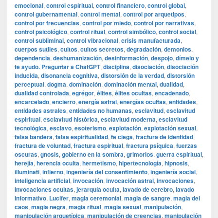
emocional
,
control espiritual
,
control financiero
,
control global
,
control gubernamental
,
control mental
,
control por arquetipos
,
control por frecuencias
,
control por miedo
,
control por narrativas
,
control psicológico
,
control ritual
,
control simbólico
,
control social
,
control subliminal
,
control vibracional
,
crisis manufacturada
,
cuerpos sutiles
,
cultos
,
cultos secretos
,
degradación
,
demonios
,
dependencia
,
deshumanización
,
desinformación
,
despojo
,
dímelo y
te ayudo. Preguntar a ChatGPT
,
disciplina
,
disociación
,
disociación
inducida
,
disonancia cognitiva
,
distorsión de la verdad
,
distorsión
perceptual
,
dogma
,
dominación
,
dominación mental
,
dualidad
,
dualidad controlada
,
egrégor
,
élites
,
élites ocultas
,
encadenado
,
encarcelado
,
encierro
,
energía astral
,
energías ocultas
,
entidades
,
entidades astrales
,
entidades no humanas
,
esclavitud
,
esclavitud
espiritual
,
esclavitud histórica
,
esclavitud moderna
,
esclavitud
tecnológica
,
esclavo
,
esoterismo
,
explotación
,
explotación sexual
,
falsa bandera
,
falsa espiritualidad
,
fe ciega
,
fractura de identidad
,
fractura de voluntad
,
fractura espiritual
,
fractura psíquica
,
fuerzas
oscuras
,
gnosis
,
gobierno en la sombra
,
grimorios
,
guerra espiritual
,
herejía
,
herencia oculta
,
hermetismo
,
hipertecnología
,
hipnosis
,
illuminati
,
infierno
,
ingeniería del consentimiento
,
ingeniería social
,
inteligencia artificial
,
invocación
,
invocación astral
,
invocaciones
,
invocaciones ocultas
,
jerarquía oculta
,
lavado de cerebro
,
lavado
informativo
,
Lucifer
,
magia ceremonial
,
magia de sangre
,
magia del
caos
,
magia negra
,
magia ritual
,
magia sexual
,
manipulación
,
manipulación arquetípica
,
manipulación de creencias
,
manipulación