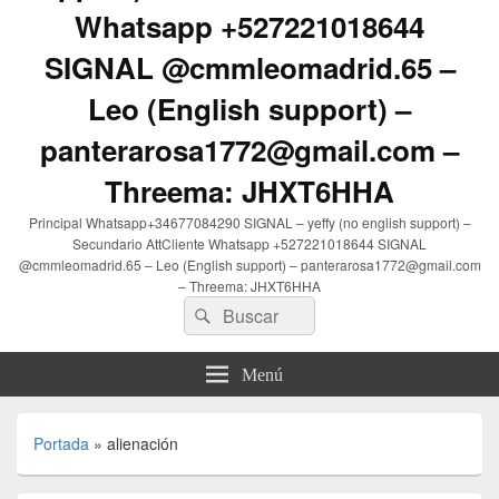
Whatsapp +527221018644
SIGNAL @cmmleomadrid.65 –
Leo (English support) –
panterarosa1772@gmail.com –
Threema: JHXT6HHA
Principal Whatsapp+34677084290 SIGNAL – yeffy (no english support) –
Secundario AttCliente Whatsapp +527221018644 SIGNAL
@cmmleomadrid.65 – Leo (English support) – panterarosa1772@gmail.com
– Threema: JHXT6HHA
Buscar
Buscar
por:
Menú
Portada
»
alienación