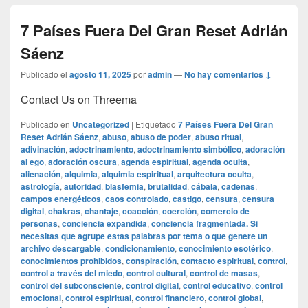
7 Países Fuera Del Gran Reset Adrián
Sáenz
Publicado el
agosto 11, 2025
por
admin
—
No hay comentarios ↓
Contact Us on Threema
Publicado en
Uncategorized
|
Etiquetado
7 Países Fuera Del Gran
Reset Adrián Sáenz
,
abuso
,
abuso de poder
,
abuso ritual
,
adivinación
,
adoctrinamiento
,
adoctrinamiento simbólico
,
adoración
al ego
,
adoración oscura
,
agenda espiritual
,
agenda oculta
,
alienación
,
alquimia
,
alquimia espiritual
,
arquitectura oculta
,
astrología
,
autoridad
,
blasfemia
,
brutalidad
,
cábala
,
cadenas
,
campos energéticos
,
caos controlado
,
castigo
,
censura
,
censura
digital
,
chakras
,
chantaje
,
coacción
,
coerción
,
comercio de
personas
,
conciencia expandida
,
conciencia fragmentada. Si
necesitas que agrupe estas palabras por tema o que genere un
archivo descargable
,
condicionamiento
,
conocimiento esotérico
,
conocimientos prohibidos
,
conspiración
,
contacto espiritual
,
control
,
control a través del miedo
,
control cultural
,
control de masas
,
control del subconsciente
,
control digital
,
control educativo
,
control
emocional
,
control espiritual
,
control financiero
,
control global
,