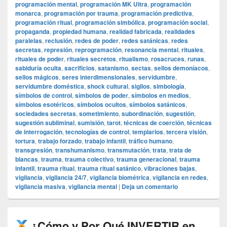
programación mental
,
programación MK Ultra
,
programación
monarca
,
programación por trauma
,
programación predictiva
,
programación ritual
,
programación simbólica
,
programación social
,
propaganda
,
propiedad humana
,
realidad fabricada
,
realidades
paralelas
,
reclusión
,
redes de poder
,
redes satánicas
,
redes
secretas
,
represión
,
reprogramación
,
resonancia mental
,
rituales
,
rituales de poder
,
rituales secretos
,
ritualismo
,
rosacruces
,
runas
,
sabiduría oculta
,
sacrificios
,
satanismo
,
sectas
,
sellos demoníacos
,
sellos mágicos
,
seres interdimensionales
,
servidumbre
,
servidumbre doméstica
,
shock cultural
,
sigilos
,
simbología
,
símbolos de control
,
símbolos de poder
,
símbolos en medios
,
símbolos esotéricos
,
símbolos ocultos
,
símbolos satánicos
,
sociedades secretas
,
sometimiento
,
subordinación
,
sugestión
,
sugestión subliminal
,
sumisión
,
tarot
,
técnicas de coerción
,
técnicas
de interrogación
,
tecnologías de control
,
templarios
,
tercera visión
,
tortura
,
trabajo forzado
,
trabajo infantil
,
tráfico humano
,
transgresión
,
transhumanismo
,
transmutación
,
trata
,
trata de
blancas
,
trauma
,
trauma colectivo
,
trauma generacional
,
trauma
infantil
,
trauma ritual
,
trauma ritual satánico
,
vibraciones bajas
,
vigilancia
,
vigilancia 24/7
,
vigilancia biométrica
,
vigilancia en redes
,
vigilancia masiva
,
vigilancia mental
|
Deja un comentario
¿Cómo y Por Qué INVERTIR en