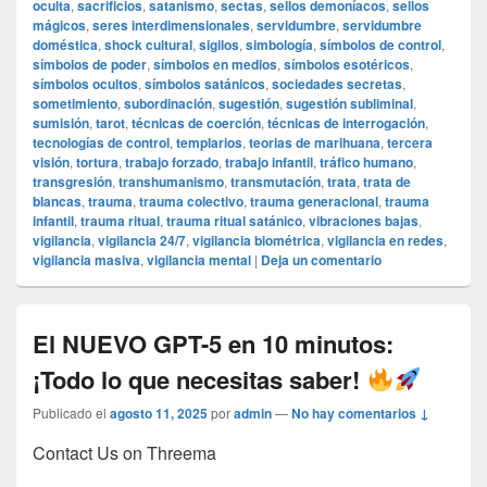
oculta
,
sacrificios
,
satanismo
,
sectas
,
sellos demoníacos
,
sellos
mágicos
,
seres interdimensionales
,
servidumbre
,
servidumbre
doméstica
,
shock cultural
,
sigilos
,
simbología
,
símbolos de control
,
símbolos de poder
,
símbolos en medios
,
símbolos esotéricos
,
símbolos ocultos
,
símbolos satánicos
,
sociedades secretas
,
sometimiento
,
subordinación
,
sugestión
,
sugestión subliminal
,
sumisión
,
tarot
,
técnicas de coerción
,
técnicas de interrogación
,
tecnologías de control
,
templarios
,
teorias de marihuana
,
tercera
visión
,
tortura
,
trabajo forzado
,
trabajo infantil
,
tráfico humano
,
transgresión
,
transhumanismo
,
transmutación
,
trata
,
trata de
blancas
,
trauma
,
trauma colectivo
,
trauma generacional
,
trauma
infantil
,
trauma ritual
,
trauma ritual satánico
,
vibraciones bajas
,
vigilancia
,
vigilancia 24/7
,
vigilancia biométrica
,
vigilancia en redes
,
vigilancia masiva
,
vigilancia mental
|
Deja un comentario
El NUEVO GPT-5 en 10 minutos:
¡Todo lo que necesitas saber!
Publicado el
agosto 11, 2025
por
admin
—
No hay comentarios ↓
Contact Us on Threema