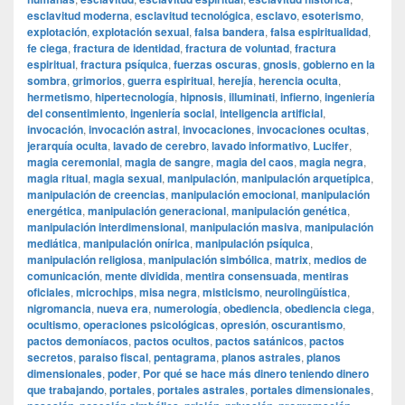
esclavitud moderna
,
esclavitud tecnológica
,
esclavo
,
esoterismo
,
explotación
,
explotación sexual
,
falsa bandera
,
falsa espiritualidad
,
fe ciega
,
fractura de identidad
,
fractura de voluntad
,
fractura
espiritual
,
fractura psíquica
,
fuerzas oscuras
,
gnosis
,
gobierno en la
sombra
,
grimorios
,
guerra espiritual
,
herejía
,
herencia oculta
,
hermetismo
,
hipertecnología
,
hipnosis
,
illuminati
,
infierno
,
ingeniería
del consentimiento
,
ingeniería social
,
inteligencia artificial
,
invocación
,
invocación astral
,
invocaciones
,
invocaciones ocultas
,
jerarquía oculta
,
lavado de cerebro
,
lavado informativo
,
Lucifer
,
magia ceremonial
,
magia de sangre
,
magia del caos
,
magia negra
,
magia ritual
,
magia sexual
,
manipulación
,
manipulación arquetípica
,
manipulación de creencias
,
manipulación emocional
,
manipulación
energética
,
manipulación generacional
,
manipulación genética
,
manipulación interdimensional
,
manipulación masiva
,
manipulación
mediática
,
manipulación onírica
,
manipulación psíquica
,
manipulación religiosa
,
manipulación simbólica
,
matrix
,
medios de
comunicación
,
mente dividida
,
mentira consensuada
,
mentiras
oficiales
,
microchips
,
misa negra
,
misticismo
,
neurolingüística
,
nigromancia
,
nueva era
,
numerología
,
obediencia
,
obediencia ciega
,
ocultismo
,
operaciones psicológicas
,
opresión
,
oscurantismo
,
pactos demoníacos
,
pactos ocultos
,
pactos satánicos
,
pactos
secretos
,
paraiso fiscal
,
pentagrama
,
planos astrales
,
planos
dimensionales
,
poder
,
Por qué se hace más dinero teniendo dinero
que trabajando
,
portales
,
portales astrales
,
portales dimensionales
,