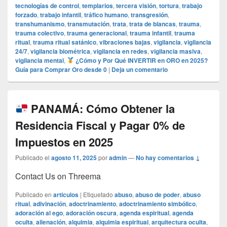
tecnologías de control
,
templarios
,
tercera visión
,
tortura
,
trabajo
forzado
,
trabajo infantil
,
tráfico humano
,
transgresión
,
transhumanismo
,
transmutación
,
trata
,
trata de blancas
,
trauma
,
trauma colectivo
,
trauma generacional
,
trauma infantil
,
trauma
ritual
,
trauma ritual satánico
,
vibraciones bajas
,
vigilancia
,
vigilancia
24/7
,
vigilancia biométrica
,
vigilancia en redes
,
vigilancia masiva
,
vigilancia mental
,
¿Cómo y Por Qué INVERTIR en ORO en 2025?
Guía para Comprar Oro desde 0
|
Deja un comentario
PANAMÁ: Cómo Obtener la
Residencia Fiscal y Pagar 0% de
Impuestos en 2025
Publicado el
agosto 11, 2025
por
admin
—
No hay comentarios ↓
Contact Us on Threema
Publicado en
articulos
|
Etiquetado
abuso
,
abuso de poder
,
abuso
ritual
,
adivinación
,
adoctrinamiento
,
adoctrinamiento simbólico
,
adoración al ego
,
adoración oscura
,
agenda espiritual
,
agenda
oculta
,
alienación
,
alquimia
,
alquimia espiritual
,
arquitectura oculta
,