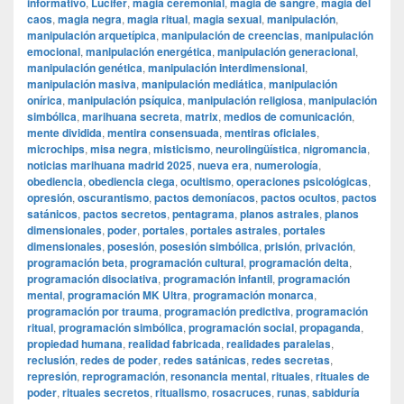
informativo
,
Lucifer
,
magia ceremonial
,
magia de sangre
,
magia del
caos
,
magia negra
,
magia ritual
,
magia sexual
,
manipulación
,
manipulación arquetípica
,
manipulación de creencias
,
manipulación
emocional
,
manipulación energética
,
manipulación generacional
,
manipulación genética
,
manipulación interdimensional
,
manipulación masiva
,
manipulación mediática
,
manipulación
onírica
,
manipulación psíquica
,
manipulación religiosa
,
manipulación
simbólica
,
marihuana secreta
,
matrix
,
medios de comunicación
,
mente dividida
,
mentira consensuada
,
mentiras oficiales
,
microchips
,
misa negra
,
misticismo
,
neurolingüística
,
nigromancia
,
noticias marihuana madrid 2025
,
nueva era
,
numerología
,
obediencia
,
obediencia ciega
,
ocultismo
,
operaciones psicológicas
,
opresión
,
oscurantismo
,
pactos demoníacos
,
pactos ocultos
,
pactos
satánicos
,
pactos secretos
,
pentagrama
,
planos astrales
,
planos
dimensionales
,
poder
,
portales
,
portales astrales
,
portales
dimensionales
,
posesión
,
posesión simbólica
,
prisión
,
privación
,
programación beta
,
programación cultural
,
programación delta
,
programación disociativa
,
programación infantil
,
programación
mental
,
programación MK Ultra
,
programación monarca
,
programación por trauma
,
programación predictiva
,
programación
ritual
,
programación simbólica
,
programación social
,
propaganda
,
propiedad humana
,
realidad fabricada
,
realidades paralelas
,
reclusión
,
redes de poder
,
redes satánicas
,
redes secretas
,
represión
,
reprogramación
,
resonancia mental
,
rituales
,
rituales de
poder
,
rituales secretos
,
ritualismo
,
rosacruces
,
runas
,
sabiduría