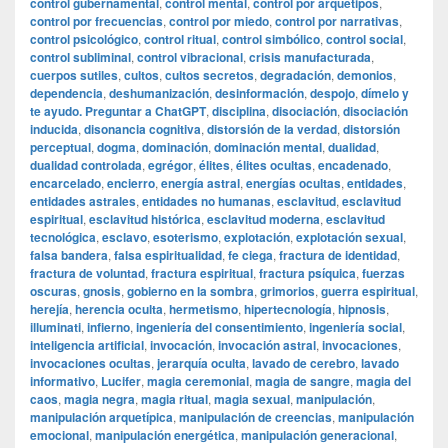
control gubernamental
,
control mental
,
control por arquetipos
,
control por frecuencias
,
control por miedo
,
control por narrativas
,
control psicológico
,
control ritual
,
control simbólico
,
control social
,
control subliminal
,
control vibracional
,
crisis manufacturada
,
cuerpos sutiles
,
cultos
,
cultos secretos
,
degradación
,
demonios
,
dependencia
,
deshumanización
,
desinformación
,
despojo
,
dímelo y
te ayudo. Preguntar a ChatGPT
,
disciplina
,
disociación
,
disociación
inducida
,
disonancia cognitiva
,
distorsión de la verdad
,
distorsión
perceptual
,
dogma
,
dominación
,
dominación mental
,
dualidad
,
dualidad controlada
,
egrégor
,
élites
,
élites ocultas
,
encadenado
,
encarcelado
,
encierro
,
energía astral
,
energías ocultas
,
entidades
,
entidades astrales
,
entidades no humanas
,
esclavitud
,
esclavitud
espiritual
,
esclavitud histórica
,
esclavitud moderna
,
esclavitud
tecnológica
,
esclavo
,
esoterismo
,
explotación
,
explotación sexual
,
falsa bandera
,
falsa espiritualidad
,
fe ciega
,
fractura de identidad
,
fractura de voluntad
,
fractura espiritual
,
fractura psíquica
,
fuerzas
oscuras
,
gnosis
,
gobierno en la sombra
,
grimorios
,
guerra espiritual
,
herejía
,
herencia oculta
,
hermetismo
,
hipertecnología
,
hipnosis
,
illuminati
,
infierno
,
ingeniería del consentimiento
,
ingeniería social
,
inteligencia artificial
,
invocación
,
invocación astral
,
invocaciones
,
invocaciones ocultas
,
jerarquía oculta
,
lavado de cerebro
,
lavado
informativo
,
Lucifer
,
magia ceremonial
,
magia de sangre
,
magia del
caos
,
magia negra
,
magia ritual
,
magia sexual
,
manipulación
,
manipulación arquetípica
,
manipulación de creencias
,
manipulación
emocional
,
manipulación energética
,
manipulación generacional
,