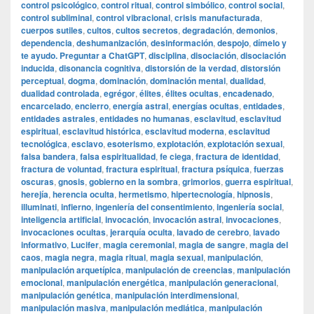
control psicológico
,
control ritual
,
control simbólico
,
control social
,
control subliminal
,
control vibracional
,
crisis manufacturada
,
cuerpos sutiles
,
cultos
,
cultos secretos
,
degradación
,
demonios
,
dependencia
,
deshumanización
,
desinformación
,
despojo
,
dímelo y
te ayudo. Preguntar a ChatGPT
,
disciplina
,
disociación
,
disociación
inducida
,
disonancia cognitiva
,
distorsión de la verdad
,
distorsión
perceptual
,
dogma
,
dominación
,
dominación mental
,
dualidad
,
dualidad controlada
,
egrégor
,
élites
,
élites ocultas
,
encadenado
,
encarcelado
,
encierro
,
energía astral
,
energías ocultas
,
entidades
,
entidades astrales
,
entidades no humanas
,
esclavitud
,
esclavitud
espiritual
,
esclavitud histórica
,
esclavitud moderna
,
esclavitud
tecnológica
,
esclavo
,
esoterismo
,
explotación
,
explotación sexual
,
falsa bandera
,
falsa espiritualidad
,
fe ciega
,
fractura de identidad
,
fractura de voluntad
,
fractura espiritual
,
fractura psíquica
,
fuerzas
oscuras
,
gnosis
,
gobierno en la sombra
,
grimorios
,
guerra espiritual
,
herejía
,
herencia oculta
,
hermetismo
,
hipertecnología
,
hipnosis
,
illuminati
,
infierno
,
ingeniería del consentimiento
,
ingeniería social
,
inteligencia artificial
,
invocación
,
invocación astral
,
invocaciones
,
invocaciones ocultas
,
jerarquía oculta
,
lavado de cerebro
,
lavado
informativo
,
Lucifer
,
magia ceremonial
,
magia de sangre
,
magia del
caos
,
magia negra
,
magia ritual
,
magia sexual
,
manipulación
,
manipulación arquetípica
,
manipulación de creencias
,
manipulación
emocional
,
manipulación energética
,
manipulación generacional
,
manipulación genética
,
manipulación interdimensional
,
manipulación masiva
,
manipulación mediática
,
manipulación