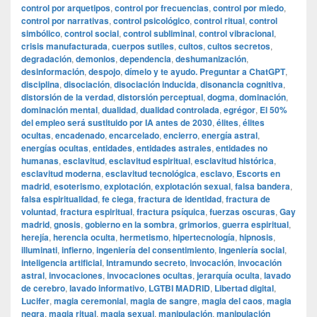
control por arquetipos
,
control por frecuencias
,
control por miedo
,
control por narrativas
,
control psicológico
,
control ritual
,
control
simbólico
,
control social
,
control subliminal
,
control vibracional
,
crisis manufacturada
,
cuerpos sutiles
,
cultos
,
cultos secretos
,
degradación
,
demonios
,
dependencia
,
deshumanización
,
desinformación
,
despojo
,
dímelo y te ayudo. Preguntar a ChatGPT
,
disciplina
,
disociación
,
disociación inducida
,
disonancia cognitiva
,
distorsión de la verdad
,
distorsión perceptual
,
dogma
,
dominación
,
dominación mental
,
dualidad
,
dualidad controlada
,
egrégor
,
El 50%
del empleo será sustituido por IA antes de 2030
,
élites
,
élites
ocultas
,
encadenado
,
encarcelado
,
encierro
,
energía astral
,
energías ocultas
,
entidades
,
entidades astrales
,
entidades no
humanas
,
esclavitud
,
esclavitud espiritual
,
esclavitud histórica
,
esclavitud moderna
,
esclavitud tecnológica
,
esclavo
,
Escorts en
madrid
,
esoterismo
,
explotación
,
explotación sexual
,
falsa bandera
,
falsa espiritualidad
,
fe ciega
,
fractura de identidad
,
fractura de
voluntad
,
fractura espiritual
,
fractura psíquica
,
fuerzas oscuras
,
Gay
madrid
,
gnosis
,
gobierno en la sombra
,
grimorios
,
guerra espiritual
,
herejía
,
herencia oculta
,
hermetismo
,
hipertecnología
,
hipnosis
,
illuminati
,
infierno
,
ingeniería del consentimiento
,
ingeniería social
,
inteligencia artificial
,
Intramundo secreto
,
invocación
,
invocación
astral
,
invocaciones
,
invocaciones ocultas
,
jerarquía oculta
,
lavado
de cerebro
,
lavado informativo
,
LGTBI MADRID
,
Libertad digital
,
Lucifer
,
magia ceremonial
,
magia de sangre
,
magia del caos
,
magia
negra
,
magia ritual
,
magia sexual
,
manipulación
,
manipulación