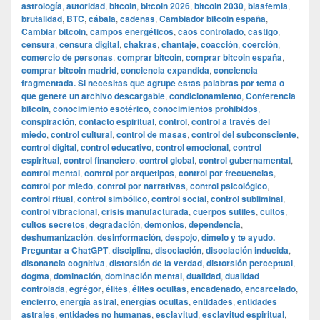
astrología
,
autoridad
,
bitcoin
,
bitcoin 2026
,
bitcoin 2030
,
blasfemia
,
brutalidad
,
BTC
,
cábala
,
cadenas
,
Cambiador bitcoin españa
,
Cambiar bitcoin
,
campos energéticos
,
caos controlado
,
castigo
,
censura
,
censura digital
,
chakras
,
chantaje
,
coacción
,
coerción
,
comercio de personas
,
comprar bitcoin
,
comprar bitcoin españa
,
comprar bitcoin madrid
,
conciencia expandida
,
conciencia
fragmentada. Si necesitas que agrupe estas palabras por tema o
que genere un archivo descargable
,
condicionamiento
,
Conferencia
bitcoin
,
conocimiento esotérico
,
conocimientos prohibidos
,
conspiración
,
contacto espiritual
,
control
,
control a través del
miedo
,
control cultural
,
control de masas
,
control del subconsciente
,
control digital
,
control educativo
,
control emocional
,
control
espiritual
,
control financiero
,
control global
,
control gubernamental
,
control mental
,
control por arquetipos
,
control por frecuencias
,
control por miedo
,
control por narrativas
,
control psicológico
,
control ritual
,
control simbólico
,
control social
,
control subliminal
,
control vibracional
,
crisis manufacturada
,
cuerpos sutiles
,
cultos
,
cultos secretos
,
degradación
,
demonios
,
dependencia
,
deshumanización
,
desinformación
,
despojo
,
dímelo y te ayudo.
Preguntar a ChatGPT
,
disciplina
,
disociación
,
disociación inducida
,
disonancia cognitiva
,
distorsión de la verdad
,
distorsión perceptual
,
dogma
,
dominación
,
dominación mental
,
dualidad
,
dualidad
controlada
,
egrégor
,
élites
,
élites ocultas
,
encadenado
,
encarcelado
,
encierro
,
energía astral
,
energías ocultas
,
entidades
,
entidades
astrales
,
entidades no humanas
,
esclavitud
,
esclavitud espiritual
,