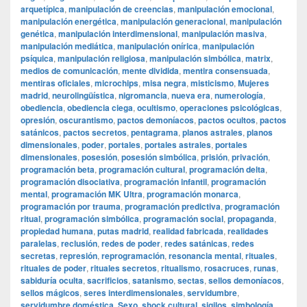
arquetípica
,
manipulación de creencias
,
manipulación emocional
,
manipulación energética
,
manipulación generacional
,
manipulación
genética
,
manipulación interdimensional
,
manipulación masiva
,
manipulación mediática
,
manipulación onírica
,
manipulación
psíquica
,
manipulación religiosa
,
manipulación simbólica
,
matrix
,
medios de comunicación
,
mente dividida
,
mentira consensuada
,
mentiras oficiales
,
microchips
,
misa negra
,
misticismo
,
Mujeres
madrid
,
neurolingüística
,
nigromancia
,
nueva era
,
numerología
,
obediencia
,
obediencia ciega
,
ocultismo
,
operaciones psicológicas
,
opresión
,
oscurantismo
,
pactos demoníacos
,
pactos ocultos
,
pactos
satánicos
,
pactos secretos
,
pentagrama
,
planos astrales
,
planos
dimensionales
,
poder
,
portales
,
portales astrales
,
portales
dimensionales
,
posesión
,
posesión simbólica
,
prisión
,
privación
,
programación beta
,
programación cultural
,
programación delta
,
programación disociativa
,
programación infantil
,
programación
mental
,
programación MK Ultra
,
programación monarca
,
programación por trauma
,
programación predictiva
,
programación
ritual
,
programación simbólica
,
programación social
,
propaganda
,
propiedad humana
,
putas madrid
,
realidad fabricada
,
realidades
paralelas
,
reclusión
,
redes de poder
,
redes satánicas
,
redes
secretas
,
represión
,
reprogramación
,
resonancia mental
,
rituales
,
rituales de poder
,
rituales secretos
,
ritualismo
,
rosacruces
,
runas
,
sabiduría oculta
,
sacrificios
,
satanismo
,
sectas
,
sellos demoníacos
,
sellos mágicos
,
seres interdimensionales
,
servidumbre
,
servidumbre doméstica
,
Sexo
,
shock cultural
,
sigilos
,
simbología
,