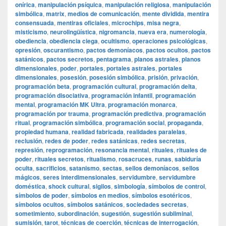
onírica
,
manipulación psíquica
,
manipulación religiosa
,
manipulación
simbólica
,
matrix
,
medios de comunicación
,
mente dividida
,
mentira
consensuada
,
mentiras oficiales
,
microchips
,
misa negra
,
misticismo
,
neurolingüística
,
nigromancia
,
nueva era
,
numerología
,
obediencia
,
obediencia ciega
,
ocultismo
,
operaciones psicológicas
,
opresión
,
oscurantismo
,
pactos demoníacos
,
pactos ocultos
,
pactos
satánicos
,
pactos secretos
,
pentagrama
,
planos astrales
,
planos
dimensionales
,
poder
,
portales
,
portales astrales
,
portales
dimensionales
,
posesión
,
posesión simbólica
,
prisión
,
privación
,
programación beta
,
programación cultural
,
programación delta
,
programación disociativa
,
programación infantil
,
programación
mental
,
programación MK Ultra
,
programación monarca
,
programación por trauma
,
programación predictiva
,
programación
ritual
,
programación simbólica
,
programación social
,
propaganda
,
propiedad humana
,
realidad fabricada
,
realidades paralelas
,
reclusión
,
redes de poder
,
redes satánicas
,
redes secretas
,
represión
,
reprogramación
,
resonancia mental
,
rituales
,
rituales de
poder
,
rituales secretos
,
ritualismo
,
rosacruces
,
runas
,
sabiduría
oculta
,
sacrificios
,
satanismo
,
sectas
,
sellos demoníacos
,
sellos
mágicos
,
seres interdimensionales
,
servidumbre
,
servidumbre
doméstica
,
shock cultural
,
sigilos
,
simbología
,
símbolos de control
,
símbolos de poder
,
símbolos en medios
,
símbolos esotéricos
,
símbolos ocultos
,
símbolos satánicos
,
sociedades secretas
,
sometimiento
,
subordinación
,
sugestión
,
sugestión subliminal
,
sumisión
,
tarot
,
técnicas de coerción
,
técnicas de interrogación
,