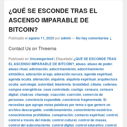
¿QUÉ SE ESCONDE TRAS EL
ASCENSO IMPARABLE DE
BITCOIN?
Publicado el
agosto 11, 2025
por
admin
—
No hay comentarios ↓
Contact Us on Threema
Publicado en
Uncategorized
|
Etiquetado
¿QUÉ SE ESCONDE TRAS
EL ASCENSO IMPARABLE DE BITCOIN?
,
abuso
,
abuso de poder
,
abuso ritual
,
adivinación
,
adoctrinamiento
,
adoctrinamiento
simbólico
,
adoración al ego
,
adoración oscura
,
agenda espiritual
,
agenda oculta
,
alienación
,
alquimia
,
alquimia espiritual
,
arquitectura
oculta
,
astrología
,
autoridad
,
blasfemia
,
brutalidad
,
cábala
,
cadenas
,
campos energéticos
,
caos controlado
,
castigo
,
censura
,
censura
digital
,
chakras
,
chantaje
,
coacción
,
coerción
,
comercio de
personas
,
conciencia expandida
,
conciencia fragmentada. Si
necesitas que agrupe estas palabras por tema o que genere un
archivo descargable
,
condicionamiento
,
conocimiento esotérico
,
conocimientos prohibidos
,
conspiración
,
contacto espiritual
,
control
,
control a través del miedo
,
control cultural
,
control de masas
,
control del subconsciente
,
control digital
,
control educativo
,
control