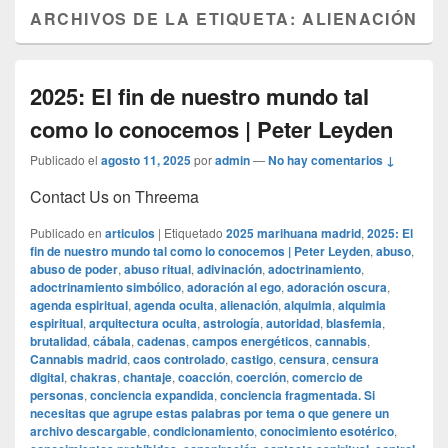
ARCHIVOS DE LA ETIQUETA:
ALIENACIÓN
2025: El fin de nuestro mundo tal
como lo conocemos | Peter Leyden
Publicado el
agosto 11, 2025
por
admin
—
No hay comentarios ↓
Contact Us on Threema
Publicado en
articulos
|
Etiquetado
2025 marihuana madrid
,
2025: El
fin de nuestro mundo tal como lo conocemos | Peter Leyden
,
abuso
,
abuso de poder
,
abuso ritual
,
adivinación
,
adoctrinamiento
,
adoctrinamiento simbólico
,
adoración al ego
,
adoración oscura
,
agenda espiritual
,
agenda oculta
,
alienación
,
alquimia
,
alquimia
espiritual
,
arquitectura oculta
,
astrología
,
autoridad
,
blasfemia
,
brutalidad
,
cábala
,
cadenas
,
campos energéticos
,
cannabis
,
Cannabis madrid
,
caos controlado
,
castigo
,
censura
,
censura
digital
,
chakras
,
chantaje
,
coacción
,
coerción
,
comercio de
personas
,
conciencia expandida
,
conciencia fragmentada. Si
necesitas que agrupe estas palabras por tema o que genere un
archivo descargable
,
condicionamiento
,
conocimiento esotérico
,