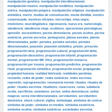
manipulación genética
,
manipulación interdimensional
,
manipulación masiva
,
manipulación mediática
,
manipulación
onírica
,
manipulación psíquica
,
manipulación religiosa
,
manipulación
simbólica
,
matrix
,
medios de comunicación
,
mente dividida
,
mentira
consensuada
,
mentiras oficiales
,
microchips
,
misa negra
,
misticismo
,
neurolingüística
,
nigromancia
,
nueva era
,
numerología
,
obediencia
,
obediencia ciega
,
ocultismo
,
operaciones psicológicas
,
opresión
,
oscurantismo
,
pactos demoníacos
,
pactos ocultos
,
pactos
satánicos
,
pactos secretos
,
pentagrama
,
planos astrales
,
planos
dimensionales
,
poder
,
portales
,
portales astrales
,
portales
dimensionales
,
posesión
,
posesión simbólica
,
prisión
,
privación
,
programación beta
,
programación cultural
,
programación delta
,
programación disociativa
,
programación infantil
,
programación
mental
,
programación MK Ultra
,
programación monarca
,
programación por trauma
,
programación predictiva
,
programación
ritual
,
programación simbólica
,
programación social
,
propaganda
,
propiedad humana
,
realidad fabricada
,
realidades paralelas
,
reclusión
,
redes de poder
,
redes satánicas
,
redes secretas
,
represión
,
reprogramación
,
resonancia mental
,
rituales
,
rituales de
poder
,
rituales secretos
,
ritualismo
,
rosacruces
,
runas
,
sabiduría
oculta
,
sacrificios
,
satanismo
,
sectas
,
sellos demoníacos
,
sellos
mágicos
,
seres interdimensionales
,
servidumbre
,
servidumbre
doméstica
,
shock cultural
,
sigilos
,
simbología
,
símbolos de control
,
símbolos de poder
,
símbolos en medios
,
símbolos esotéricos
,
símbolos ocultos
,
símbolos satánicos
,
sociedades secretas
,