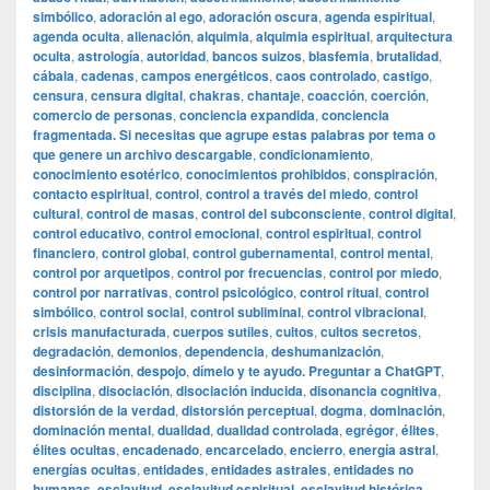
simbólico
,
adoración al ego
,
adoración oscura
,
agenda espiritual
,
agenda oculta
,
alienación
,
alquimia
,
alquimia espiritual
,
arquitectura
oculta
,
astrología
,
autoridad
,
bancos suizos
,
blasfemia
,
brutalidad
,
cábala
,
cadenas
,
campos energéticos
,
caos controlado
,
castigo
,
censura
,
censura digital
,
chakras
,
chantaje
,
coacción
,
coerción
,
comercio de personas
,
conciencia expandida
,
conciencia
fragmentada. Si necesitas que agrupe estas palabras por tema o
que genere un archivo descargable
,
condicionamiento
,
conocimiento esotérico
,
conocimientos prohibidos
,
conspiración
,
contacto espiritual
,
control
,
control a través del miedo
,
control
cultural
,
control de masas
,
control del subconsciente
,
control digital
,
control educativo
,
control emocional
,
control espiritual
,
control
financiero
,
control global
,
control gubernamental
,
control mental
,
control por arquetipos
,
control por frecuencias
,
control por miedo
,
control por narrativas
,
control psicológico
,
control ritual
,
control
simbólico
,
control social
,
control subliminal
,
control vibracional
,
crisis manufacturada
,
cuerpos sutiles
,
cultos
,
cultos secretos
,
degradación
,
demonios
,
dependencia
,
deshumanización
,
desinformación
,
despojo
,
dímelo y te ayudo. Preguntar a ChatGPT
,
disciplina
,
disociación
,
disociación inducida
,
disonancia cognitiva
,
distorsión de la verdad
,
distorsión perceptual
,
dogma
,
dominación
,
dominación mental
,
dualidad
,
dualidad controlada
,
egrégor
,
élites
,
élites ocultas
,
encadenado
,
encarcelado
,
encierro
,
energía astral
,
energías ocultas
,
entidades
,
entidades astrales
,
entidades no
humanas
,
esclavitud
,
esclavitud espiritual
,
esclavitud histórica
,