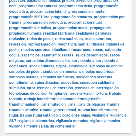
posesión
,
posesión simbólica
,
prisión
,
privación
,
programación
beta
,
programación cultural
,
programación delta
,
programación
disociativa
,
programación infantil
,
programación mental
,
programación MK Ultra
,
programación monarca
,
programación por
trauma
,
programación predictiva
,
programación ritual
,
programación simbólica
,
programación social
,
propaganda
,
propiedad humana
,
realidad fabricada
,
realidades paralelas
,
reclusión
,
redes de poder
,
redes satánicas
,
redes secretas
,
represión
,
reprogramación
,
resonancia mental
,
rituales
,
rituales de
poder
,
rituales secretos
,
ritualismo
,
rosacruces
,
runas
,
sabiduría
oculta
,
sacrificios
,
satanismo
,
sectas
,
sellos demoníacos
,
sellos
mágicos
,
seres interdimensionales
,
servidumbre
,
servidumbre
doméstica
,
shock cultural
,
sigilos
,
simbología
,
símbolos de control
,
símbolos de poder
,
símbolos en medios
,
símbolos esotéricos
,
símbolos ocultos
,
símbolos satánicos
,
sociedades secretas
,
sometimiento
,
subordinación
,
sugestión
,
sugestión subliminal
,
sumisión
,
tarot
,
técnicas de coerción
,
técnicas de interrogación
,
tecnologías de control
,
templarios
,
tercera visión
,
tortura
,
trabajo
forzado
,
trabajo infantil
,
tráfico humano
,
transgresión
,
transhumanismo
,
transmutación
,
trata
,
trata de blancas
,
trauma
,
trauma colectivo
,
trauma generacional
,
trauma infantil
,
trauma
ritual
,
trauma ritual satánico
,
vibraciones bajas
,
vigilancia
,
vigilancia
24/7
,
vigilancia biométrica
,
vigilancia en redes
,
vigilancia masiva
,
vigilancia mental
|
Deja un comentario