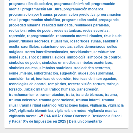
programación disociativa
,
programación infantil
,
programación
mental
,
programación MK Ultra
,
programación monarca
,
programación por trauma
,
programación predictiva
,
programación
ritual
,
programación simbólica
,
programación social
,
propaganda
,
propiedad humana
,
realidad fabricada
,
realidades paralelas
,
reclusión
,
redes de poder
,
redes satánicas
,
redes secretas
,
represión
,
reprogramación
,
resonancia mental
,
rituales
,
rituales de
poder
,
rituales secretos
,
ritualismo
,
rosacruces
,
runas
,
sabiduría
oculta
,
sacrificios
,
satanismo
,
sectas
,
sellos demoníacos
,
sellos
mágicos
,
seres interdimensionales
,
servidumbre
,
servidumbre
doméstica
,
shock cultural
,
sigilos
,
simbología
,
símbolos de control
,
símbolos de poder
,
símbolos en medios
,
símbolos esotéricos
,
símbolos ocultos
,
símbolos satánicos
,
sociedades secretas
,
sometimiento
,
subordinación
,
sugestión
,
sugestión subliminal
,
sumisión
,
tarot
,
técnicas de coerción
,
técnicas de interrogación
,
tecnologías de control
,
templarios
,
tercera visión
,
tortura
,
trabajo
forzado
,
trabajo infantil
,
tráfico humano
,
transgresión
,
transhumanismo
,
transmutación
,
trata
,
trata de blancas
,
trauma
,
trauma colectivo
,
trauma generacional
,
trauma infantil
,
trauma
ritual
,
trauma ritual satánico
,
vibraciones bajas
,
vigilancia
,
vigilancia
24/7
,
vigilancia biométrica
,
vigilancia en redes
,
vigilancia masiva
,
vigilancia mental
,
PANAMÁ: Cómo Obtener la Residencia Fiscal
y Pagar 0% de Impuestos en 2025
|
Deja un comentario