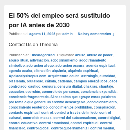
El 50% del empleo será sustituido
por IA antes de 2030
Publicado el
agosto 11, 2025
por
admin
—
No hay comentarios ↓
Contact Us on Threema
Publicado en
Uncategorized
|
Etiquetado
abuso
,
abuso de poder
,
abuso ritual
,
adivinación
,
adoctrinamiento
,
adoctrinamiento
simbólico
,
adoración al ego
,
adoración oscura
,
agenda espiritual
,
agenda oculta
,
alienación
,
alquimia
,
alquimia espiritual
,
Apolacalysisopus.com
,
arquitectura oculta
,
astrología
,
autoridad
,
blasfemia
,
brutalidad
,
cábala
,
cadenas
,
campos energéticos
,
caos
controlado
,
castigo
,
censura
,
censura digital
,
chakras
,
chantaje
,
coacción
,
coerción
,
comercio de personas
,
conciencia expandida
,
conciencia fragmentada. Si necesitas que agrupe estas palabras
por tema o que genere un archivo descargable
,
condicionamiento
,
conocimiento esotérico
,
conocimientos prohibidos
,
conspiración
,
contacto espiritual
,
control
,
control a través del miedo
,
control
cultural
,
control de masas
,
control del subconsciente
,
control digital
,
control educativo
,
control emocional
,
control espiritual
,
control
financiero
,
control global
,
control gubernamental
,
control mental
,