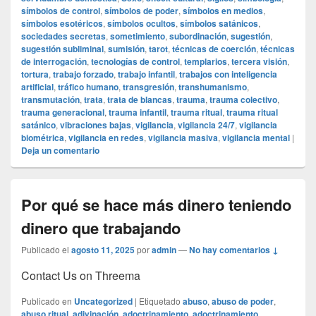
símbolos de control
,
símbolos de poder
,
símbolos en medios
,
símbolos esotéricos
,
símbolos ocultos
,
símbolos satánicos
,
sociedades secretas
,
sometimiento
,
subordinación
,
sugestión
,
sugestión subliminal
,
sumisión
,
tarot
,
técnicas de coerción
,
técnicas
de interrogación
,
tecnologías de control
,
templarios
,
tercera visión
,
tortura
,
trabajo forzado
,
trabajo infantil
,
trabajos con inteligencia
artificial
,
tráfico humano
,
transgresión
,
transhumanismo
,
transmutación
,
trata
,
trata de blancas
,
trauma
,
trauma colectivo
,
trauma generacional
,
trauma infantil
,
trauma ritual
,
trauma ritual
satánico
,
vibraciones bajas
,
vigilancia
,
vigilancia 24/7
,
vigilancia
biométrica
,
vigilancia en redes
,
vigilancia masiva
,
vigilancia mental
|
Deja un comentario
Por qué se hace más dinero teniendo
dinero que trabajando
Publicado el
agosto 11, 2025
por
admin
—
No hay comentarios ↓
Contact Us on Threema
Publicado en
Uncategorized
|
Etiquetado
abuso
,
abuso de poder
,
abuso ritual
,
adivinación
,
adoctrinamiento
,
adoctrinamiento