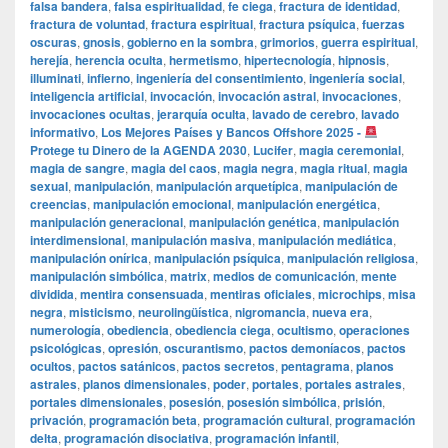
falsa bandera
,
falsa espiritualidad
,
fe ciega
,
fractura de identidad
,
fractura de voluntad
,
fractura espiritual
,
fractura psíquica
,
fuerzas
oscuras
,
gnosis
,
gobierno en la sombra
,
grimorios
,
guerra espiritual
,
herejía
,
herencia oculta
,
hermetismo
,
hipertecnología
,
hipnosis
,
illuminati
,
infierno
,
ingeniería del consentimiento
,
ingeniería social
,
inteligencia artificial
,
invocación
,
invocación astral
,
invocaciones
,
invocaciones ocultas
,
jerarquía oculta
,
lavado de cerebro
,
lavado
informativo
,
Los Mejores Países y Bancos Offshore 2025 -
Protege tu Dinero de la AGENDA 2030
,
Lucifer
,
magia ceremonial
,
magia de sangre
,
magia del caos
,
magia negra
,
magia ritual
,
magia
sexual
,
manipulación
,
manipulación arquetípica
,
manipulación de
creencias
,
manipulación emocional
,
manipulación energética
,
manipulación generacional
,
manipulación genética
,
manipulación
interdimensional
,
manipulación masiva
,
manipulación mediática
,
manipulación onírica
,
manipulación psíquica
,
manipulación religiosa
,
manipulación simbólica
,
matrix
,
medios de comunicación
,
mente
dividida
,
mentira consensuada
,
mentiras oficiales
,
microchips
,
misa
negra
,
misticismo
,
neurolingüística
,
nigromancia
,
nueva era
,
numerología
,
obediencia
,
obediencia ciega
,
ocultismo
,
operaciones
psicológicas
,
opresión
,
oscurantismo
,
pactos demoníacos
,
pactos
ocultos
,
pactos satánicos
,
pactos secretos
,
pentagrama
,
planos
astrales
,
planos dimensionales
,
poder
,
portales
,
portales astrales
,
portales dimensionales
,
posesión
,
posesión simbólica
,
prisión
,
privación
,
programación beta
,
programación cultural
,
programación
delta
,
programación disociativa
,
programación infantil
,