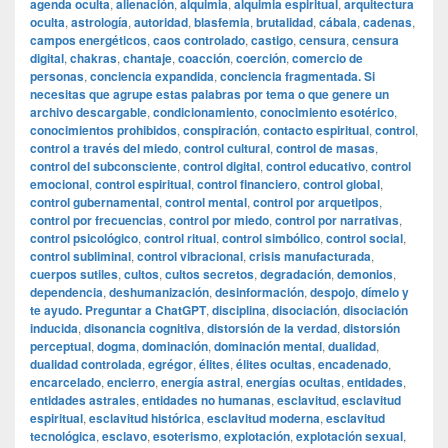
agenda oculta
,
alienación
,
alquimia
,
alquimia espiritual
,
arquitectura
oculta
,
astrología
,
autoridad
,
blasfemia
,
brutalidad
,
cábala
,
cadenas
,
campos energéticos
,
caos controlado
,
castigo
,
censura
,
censura
digital
,
chakras
,
chantaje
,
coacción
,
coerción
,
comercio de
personas
,
conciencia expandida
,
conciencia fragmentada. Si
necesitas que agrupe estas palabras por tema o que genere un
archivo descargable
,
condicionamiento
,
conocimiento esotérico
,
conocimientos prohibidos
,
conspiración
,
contacto espiritual
,
control
,
control a través del miedo
,
control cultural
,
control de masas
,
control del subconsciente
,
control digital
,
control educativo
,
control
emocional
,
control espiritual
,
control financiero
,
control global
,
control gubernamental
,
control mental
,
control por arquetipos
,
control por frecuencias
,
control por miedo
,
control por narrativas
,
control psicológico
,
control ritual
,
control simbólico
,
control social
,
control subliminal
,
control vibracional
,
crisis manufacturada
,
cuerpos sutiles
,
cultos
,
cultos secretos
,
degradación
,
demonios
,
dependencia
,
deshumanización
,
desinformación
,
despojo
,
dímelo y
te ayudo. Preguntar a ChatGPT
,
disciplina
,
disociación
,
disociación
inducida
,
disonancia cognitiva
,
distorsión de la verdad
,
distorsión
perceptual
,
dogma
,
dominación
,
dominación mental
,
dualidad
,
dualidad controlada
,
egrégor
,
élites
,
élites ocultas
,
encadenado
,
encarcelado
,
encierro
,
energía astral
,
energías ocultas
,
entidades
,
entidades astrales
,
entidades no humanas
,
esclavitud
,
esclavitud
espiritual
,
esclavitud histórica
,
esclavitud moderna
,
esclavitud
tecnológica
,
esclavo
,
esoterismo
,
explotación
,
explotación sexual
,