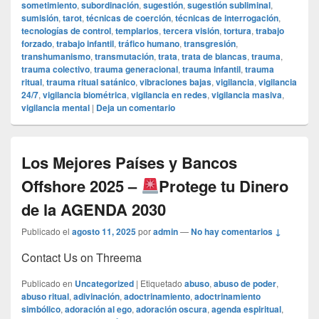
sometimiento
,
subordinación
,
sugestión
,
sugestión subliminal
,
sumisión
,
tarot
,
técnicas de coerción
,
técnicas de interrogación
,
tecnologías de control
,
templarios
,
tercera visión
,
tortura
,
trabajo
forzado
,
trabajo infantil
,
tráfico humano
,
transgresión
,
transhumanismo
,
transmutación
,
trata
,
trata de blancas
,
trauma
,
trauma colectivo
,
trauma generacional
,
trauma infantil
,
trauma
ritual
,
trauma ritual satánico
,
vibraciones bajas
,
vigilancia
,
vigilancia
24/7
,
vigilancia biométrica
,
vigilancia en redes
,
vigilancia masiva
,
vigilancia mental
|
Deja un comentario
Los Mejores Países y Bancos
Offshore 2025 –
Protege tu Dinero
de la AGENDA 2030
Publicado el
agosto 11, 2025
por
admin
—
No hay comentarios ↓
Contact Us on Threema
Publicado en
Uncategorized
|
Etiquetado
abuso
,
abuso de poder
,
abuso ritual
,
adivinación
,
adoctrinamiento
,
adoctrinamiento
simbólico
,
adoración al ego
,
adoración oscura
,
agenda espiritual
,