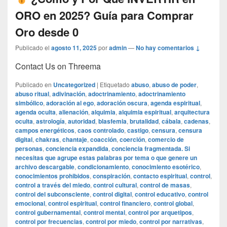
ORO en 2025? Guía para Comprar
Oro desde 0
Publicado el
agosto 11, 2025
por
admin
—
No hay comentarios ↓
Contact Us on Threema
Publicado en
Uncategorized
|
Etiquetado
abuso
,
abuso de poder
,
abuso ritual
,
adivinación
,
adoctrinamiento
,
adoctrinamiento
simbólico
,
adoración al ego
,
adoración oscura
,
agenda espiritual
,
agenda oculta
,
alienación
,
alquimia
,
alquimia espiritual
,
arquitectura
oculta
,
astrología
,
autoridad
,
blasfemia
,
brutalidad
,
cábala
,
cadenas
,
campos energéticos
,
caos controlado
,
castigo
,
censura
,
censura
digital
,
chakras
,
chantaje
,
coacción
,
coerción
,
comercio de
personas
,
conciencia expandida
,
conciencia fragmentada. Si
necesitas que agrupe estas palabras por tema o que genere un
archivo descargable
,
condicionamiento
,
conocimiento esotérico
,
conocimientos prohibidos
,
conspiración
,
contacto espiritual
,
control
,
control a través del miedo
,
control cultural
,
control de masas
,
control del subconsciente
,
control digital
,
control educativo
,
control
emocional
,
control espiritual
,
control financiero
,
control global
,
control gubernamental
,
control mental
,
control por arquetipos
,
control por frecuencias
,
control por miedo
,
control por narrativas
,