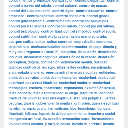
conocimientos prohibidos
,
conspiración
,
contacto espiritual
,
control
,
control a través del miedo
,
control cultural
,
control de masas
,
control del subconsciente
,
control digital
,
control educativo
,
control
emocional
,
control espiritual
,
control financiero
,
control global
,
control gubernamental
,
control mental
,
control por arquetipos
,
control por frecuencias
,
control por miedo
,
control por narrativas
,
control psicológico
,
control ritual
,
control simbólico
,
control social
,
control subliminal
,
control vibracional
,
crisis manufacturada
,
cuerpos sutiles
,
cultos
,
cultos secretos
,
degradación
,
demonios
,
dependencia
,
deshumanización
,
desinformación
,
despojo
,
dímelo y
te ayudo. Preguntar a ChatGPT
,
disciplina
,
disociación
,
disociación
inducida
,
disonancia cognitiva
,
distorsión de la verdad
,
distorsión
perceptual
,
dogma
,
dominación
,
dominación mental
,
dualidad
,
dualidad controlada
,
egrégor
,
élites
,
élites ocultas
,
encadenado
,
encarcelado
,
encierro
,
energía astral
,
energías ocultas
,
entidades
,
entidades astrales
,
entidades no humanas
,
esclavitud
,
esclavitud
espiritual
,
esclavitud histórica
,
esclavitud moderna
,
esclavitud
tecnológica
,
esclavo
,
esoterismo
,
explotación
,
explotación sexual
,
falsa bandera
,
falsa espiritualidad
,
fe ciega
,
fractura de identidad
,
fractura de voluntad
,
fractura espiritual
,
fractura psíquica
,
fuerzas
oscuras
,
gnosis
,
gobierno en la sombra
,
grimorios
,
guerra espiritual
,
herejía
,
herencia oculta
,
hermetismo
,
hipertecnología
,
hipnosis
,
illuminati
,
infierno
,
ingeniería del consentimiento
,
ingeniería social
,
inteligencia artificial
,
invocación
,
invocación astral
,
invocaciones
,
invocaciones ocultas
,
jerarquía oculta
,
lavado de cerebro
,
lavado