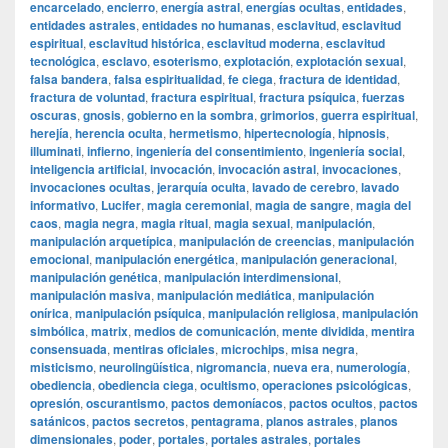
encarcelado
,
encierro
,
energía astral
,
energías ocultas
,
entidades
,
entidades astrales
,
entidades no humanas
,
esclavitud
,
esclavitud
espiritual
,
esclavitud histórica
,
esclavitud moderna
,
esclavitud
tecnológica
,
esclavo
,
esoterismo
,
explotación
,
explotación sexual
,
falsa bandera
,
falsa espiritualidad
,
fe ciega
,
fractura de identidad
,
fractura de voluntad
,
fractura espiritual
,
fractura psíquica
,
fuerzas
oscuras
,
gnosis
,
gobierno en la sombra
,
grimorios
,
guerra espiritual
,
herejía
,
herencia oculta
,
hermetismo
,
hipertecnología
,
hipnosis
,
illuminati
,
infierno
,
ingeniería del consentimiento
,
ingeniería social
,
inteligencia artificial
,
invocación
,
invocación astral
,
invocaciones
,
invocaciones ocultas
,
jerarquía oculta
,
lavado de cerebro
,
lavado
informativo
,
Lucifer
,
magia ceremonial
,
magia de sangre
,
magia del
caos
,
magia negra
,
magia ritual
,
magia sexual
,
manipulación
,
manipulación arquetípica
,
manipulación de creencias
,
manipulación
emocional
,
manipulación energética
,
manipulación generacional
,
manipulación genética
,
manipulación interdimensional
,
manipulación masiva
,
manipulación mediática
,
manipulación
onírica
,
manipulación psíquica
,
manipulación religiosa
,
manipulación
simbólica
,
matrix
,
medios de comunicación
,
mente dividida
,
mentira
consensuada
,
mentiras oficiales
,
microchips
,
misa negra
,
misticismo
,
neurolingüística
,
nigromancia
,
nueva era
,
numerología
,
obediencia
,
obediencia ciega
,
ocultismo
,
operaciones psicológicas
,
opresión
,
oscurantismo
,
pactos demoníacos
,
pactos ocultos
,
pactos
satánicos
,
pactos secretos
,
pentagrama
,
planos astrales
,
planos
dimensionales
,
poder
,
portales
,
portales astrales
,
portales