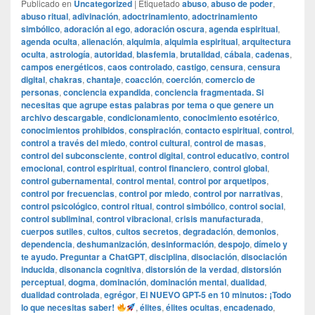
Publicado en
Uncategorized
|
Etiquetado
abuso
,
abuso de poder
,
abuso ritual
,
adivinación
,
adoctrinamiento
,
adoctrinamiento
simbólico
,
adoración al ego
,
adoración oscura
,
agenda espiritual
,
agenda oculta
,
alienación
,
alquimia
,
alquimia espiritual
,
arquitectura
oculta
,
astrología
,
autoridad
,
blasfemia
,
brutalidad
,
cábala
,
cadenas
,
campos energéticos
,
caos controlado
,
castigo
,
censura
,
censura
digital
,
chakras
,
chantaje
,
coacción
,
coerción
,
comercio de
personas
,
conciencia expandida
,
conciencia fragmentada. Si
necesitas que agrupe estas palabras por tema o que genere un
archivo descargable
,
condicionamiento
,
conocimiento esotérico
,
conocimientos prohibidos
,
conspiración
,
contacto espiritual
,
control
,
control a través del miedo
,
control cultural
,
control de masas
,
control del subconsciente
,
control digital
,
control educativo
,
control
emocional
,
control espiritual
,
control financiero
,
control global
,
control gubernamental
,
control mental
,
control por arquetipos
,
control por frecuencias
,
control por miedo
,
control por narrativas
,
control psicológico
,
control ritual
,
control simbólico
,
control social
,
control subliminal
,
control vibracional
,
crisis manufacturada
,
cuerpos sutiles
,
cultos
,
cultos secretos
,
degradación
,
demonios
,
dependencia
,
deshumanización
,
desinformación
,
despojo
,
dímelo y
te ayudo. Preguntar a ChatGPT
,
disciplina
,
disociación
,
disociación
inducida
,
disonancia cognitiva
,
distorsión de la verdad
,
distorsión
perceptual
,
dogma
,
dominación
,
dominación mental
,
dualidad
,
dualidad controlada
,
egrégor
,
El NUEVO GPT-5 en 10 minutos: ¡Todo
lo que necesitas saber!
,
élites
,
élites ocultas
,
encadenado
,