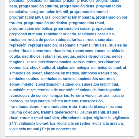
posesión
,
posesión simbólica
,
prisión
,
privación
,
programación
beta
,
programación cultural
,
programación delta
,
programación
disociativa
,
programación infantil
,
programación mental
,
programación MK Ultra
,
programación monarca
,
programación por
trauma
,
programación predictiva
,
programación ritual
,
programación simbólica
,
programación social
,
propaganda
,
propiedad humana
,
realidad fabricada
,
realidades paralelas
,
reclusión
,
redes de poder
,
redes satánicas
,
redes secretas
,
represión
,
reprogramación
,
resonancia mental
,
rituales
,
rituales de
poder
,
rituales secretos
,
ritualismo
,
rosacruces
,
runas
,
sabiduría
oculta
,
sacrificios
,
satanismo
,
sectas
,
sellos demoníacos
,
sellos
mágicos
,
seres interdimensionales
,
servidumbre
,
servidumbre
doméstica
,
shock cultural
,
sigilos
,
simbología
,
símbolos de control
,
símbolos de poder
,
símbolos en medios
,
símbolos esotéricos
,
símbolos ocultos
,
símbolos satánicos
,
sociedades secretas
,
sometimiento
,
subordinación
,
sugestión
,
sugestión subliminal
,
sumisión
,
tarot
,
técnicas de coerción
,
técnicas de interrogación
,
tecnologías de control
,
templarios
,
tercera visión
,
tortura
,
trabajo
forzado
,
trabajo infantil
,
tráfico humano
,
transgresión
,
transhumanismo
,
transmutación
,
trata
,
trata de blancas
,
trauma
,
trauma colectivo
,
trauma generacional
,
trauma infantil
,
trauma
ritual
,
trauma ritual satánico
,
vibraciones bajas
,
vigilancia
,
vigilancia
24/7
,
vigilancia biométrica
,
vigilancia en redes
,
vigilancia masiva
,
vigilancia mental
|
Deja un comentario