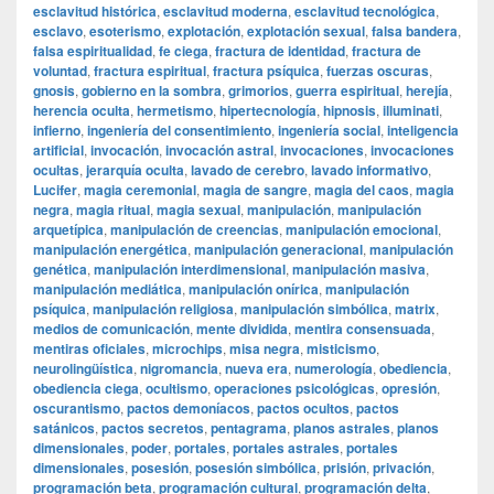
esclavitud histórica
,
esclavitud moderna
,
esclavitud tecnológica
,
esclavo
,
esoterismo
,
explotación
,
explotación sexual
,
falsa bandera
,
falsa espiritualidad
,
fe ciega
,
fractura de identidad
,
fractura de
voluntad
,
fractura espiritual
,
fractura psíquica
,
fuerzas oscuras
,
gnosis
,
gobierno en la sombra
,
grimorios
,
guerra espiritual
,
herejía
,
herencia oculta
,
hermetismo
,
hipertecnología
,
hipnosis
,
illuminati
,
infierno
,
ingeniería del consentimiento
,
ingeniería social
,
inteligencia
artificial
,
invocación
,
invocación astral
,
invocaciones
,
invocaciones
ocultas
,
jerarquía oculta
,
lavado de cerebro
,
lavado informativo
,
Lucifer
,
magia ceremonial
,
magia de sangre
,
magia del caos
,
magia
negra
,
magia ritual
,
magia sexual
,
manipulación
,
manipulación
arquetípica
,
manipulación de creencias
,
manipulación emocional
,
manipulación energética
,
manipulación generacional
,
manipulación
genética
,
manipulación interdimensional
,
manipulación masiva
,
manipulación mediática
,
manipulación onírica
,
manipulación
psíquica
,
manipulación religiosa
,
manipulación simbólica
,
matrix
,
medios de comunicación
,
mente dividida
,
mentira consensuada
,
mentiras oficiales
,
microchips
,
misa negra
,
misticismo
,
neurolingüística
,
nigromancia
,
nueva era
,
numerología
,
obediencia
,
obediencia ciega
,
ocultismo
,
operaciones psicológicas
,
opresión
,
oscurantismo
,
pactos demoníacos
,
pactos ocultos
,
pactos
satánicos
,
pactos secretos
,
pentagrama
,
planos astrales
,
planos
dimensionales
,
poder
,
portales
,
portales astrales
,
portales
dimensionales
,
posesión
,
posesión simbólica
,
prisión
,
privación
,
programación beta
,
programación cultural
,
programación delta
,