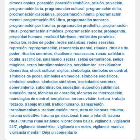
dimensionales
,
posesión
,
posesión simbólica
,
prisión
,
privación
,
programación beta
,
programación cultural
,
programación delta
,
programación disociativa
,
programación infantil
,
programación
mental
,
programación MK Ultra
,
programación monarca
,
programación por trauma
,
programación predictiva
,
programación
ritual
,
programación simbólica
,
programación social
,
propaganda
,
propiedad humana
,
realidad fabricada
,
realidades paralelas
,
reclusión
,
redes de poder
,
redes satánicas
,
redes secretas
,
represión
,
reprogramación
,
resonancia mental
,
rituales
,
rituales de
poder
,
rituales secretos
,
ritualismo
,
rosacruces
,
runas
,
sabiduría
oculta
,
sacrificios
,
satanismo
,
sectas
,
sellos demoníacos
,
sellos
mágicos
,
seres interdimensionales
,
servidumbre
,
servidumbre
doméstica
,
shock cultural
,
sigilos
,
simbología
,
símbolos de control
,
símbolos de poder
,
símbolos en medios
,
símbolos esotéricos
,
símbolos ocultos
,
símbolos satánicos
,
sociedades secretas
,
sometimiento
,
subordinación
,
sugestión
,
sugestión subliminal
,
sumisión
,
tarot
,
técnicas de coerción
,
técnicas de interrogación
,
tecnologías de control
,
templarios
,
tercera visión
,
tortura
,
trabajo
forzado
,
trabajo infantil
,
tráfico humano
,
transgresión
,
transhumanismo
,
transmutación
,
trata
,
trata de blancas
,
trauma
,
trauma colectivo
,
trauma generacional
,
trauma infantil
,
trauma
ritual
,
trauma ritual satánico
,
vibraciones bajas
,
vigilancia
,
vigilancia
24/7
,
vigilancia biométrica
,
vigilancia en redes
,
vigilancia masiva
,
vigilancia mental
|
Deja un comentario