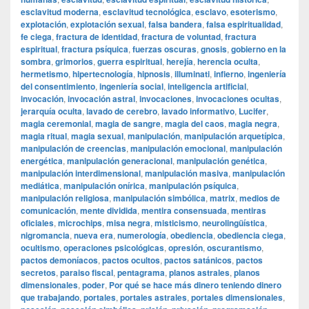
esclavitud moderna
,
esclavitud tecnológica
,
esclavo
,
esoterismo
,
explotación
,
explotación sexual
,
falsa bandera
,
falsa espiritualidad
,
fe ciega
,
fractura de identidad
,
fractura de voluntad
,
fractura
espiritual
,
fractura psíquica
,
fuerzas oscuras
,
gnosis
,
gobierno en la
sombra
,
grimorios
,
guerra espiritual
,
herejía
,
herencia oculta
,
hermetismo
,
hipertecnología
,
hipnosis
,
illuminati
,
infierno
,
ingeniería
del consentimiento
,
ingeniería social
,
inteligencia artificial
,
invocación
,
invocación astral
,
invocaciones
,
invocaciones ocultas
,
jerarquía oculta
,
lavado de cerebro
,
lavado informativo
,
Lucifer
,
magia ceremonial
,
magia de sangre
,
magia del caos
,
magia negra
,
magia ritual
,
magia sexual
,
manipulación
,
manipulación arquetípica
,
manipulación de creencias
,
manipulación emocional
,
manipulación
energética
,
manipulación generacional
,
manipulación genética
,
manipulación interdimensional
,
manipulación masiva
,
manipulación
mediática
,
manipulación onírica
,
manipulación psíquica
,
manipulación religiosa
,
manipulación simbólica
,
matrix
,
medios de
comunicación
,
mente dividida
,
mentira consensuada
,
mentiras
oficiales
,
microchips
,
misa negra
,
misticismo
,
neurolingüística
,
nigromancia
,
nueva era
,
numerología
,
obediencia
,
obediencia ciega
,
ocultismo
,
operaciones psicológicas
,
opresión
,
oscurantismo
,
pactos demoníacos
,
pactos ocultos
,
pactos satánicos
,
pactos
secretos
,
paraiso fiscal
,
pentagrama
,
planos astrales
,
planos
dimensionales
,
poder
,
Por qué se hace más dinero teniendo dinero
que trabajando
,
portales
,
portales astrales
,
portales dimensionales
,