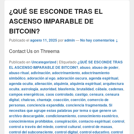
¿QUÉ SE ESCONDE TRAS EL
ASCENSO IMPARABLE DE
BITCOIN?
Publicado el
agosto 11, 2025
por
admin
—
No hay comentarios ↓
Contact Us on Threema
Publicado en
Uncategorized
|
Etiquetado
¿QUÉ SE ESCONDE TRAS
EL ASCENSO IMPARABLE DE BITCOIN?
,
abuso
,
abuso de poder
,
abuso ritual
,
adivinación
,
adoctrinamiento
,
adoctrinamiento
simbólico
,
adoración al ego
,
adoración oscura
,
agenda espiritual
,
agenda oculta
,
alienación
,
alquimia
,
alquimia espiritual
,
arquitectura
oculta
,
astrología
,
autoridad
,
blasfemia
,
brutalidad
,
cábala
,
cadenas
,
campos energéticos
,
caos controlado
,
castigo
,
censura
,
censura
digital
,
chakras
,
chantaje
,
coacción
,
coerción
,
comercio de
personas
,
conciencia expandida
,
conciencia fragmentada. Si
necesitas que agrupe estas palabras por tema o que genere un
archivo descargable
,
condicionamiento
,
conocimiento esotérico
,
conocimientos prohibidos
,
conspiración
,
contacto espiritual
,
control
,
control a través del miedo
,
control cultural
,
control de masas
,
control del subconsciente
,
control digital
,
control educativo
,
control