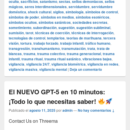
oculta
,
sacrificios
,
satanismo
,
sectas
,
sellos demoníacos
,
sellos
mágicos
,
seres interdimensionales
,
servidumbre
,
servidumbre
doméstica
,
shock cultural
,
sigilos
,
simbología
,
símbolos de control
,
símbolos de poder
,
símbolos en medios
,
símbolos esotéricos
,
símbolos ocultos
,
símbolos satánicos
,
sociedades secretas
,
sometimiento
,
subordinación
,
sugestión
,
sugestión subliminal
,
sumisión
,
tarot
,
técnicas de coerción
,
técnicas de interrogación
,
tecnologías de control
,
templarios
,
teorias de marihuana
,
tercera
visión
,
tortura
,
trabajo forzado
,
trabajo infantil
,
tráfico humano
,
transgresión
,
transhumanismo
,
transmutación
,
trata
,
trata de
blancas
,
trauma
,
trauma colectivo
,
trauma generacional
,
trauma
infantil
,
trauma ritual
,
trauma ritual satánico
,
vibraciones bajas
,
vigilancia
,
vigilancia 24/7
,
vigilancia biométrica
,
vigilancia en redes
,
vigilancia masiva
,
vigilancia mental
|
Deja un comentario
El NUEVO GPT-5 en 10 minutos:
¡Todo lo que necesitas saber!
Publicado el
agosto 11, 2025
por
admin
—
No hay comentarios ↓
Contact Us on Threema