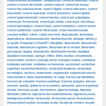
conocimientos prohibidos
,
conspiración
,
contacto espiritual
,
control
,
control a través del miedo
,
control cultural
,
control de masas
,
control del subconsciente
,
control digital
,
control educativo
,
control
emocional
,
control espiritual
,
control financiero
,
control global
,
control gubernamental
,
control mental
,
control por arquetipos
,
control por frecuencias
,
control por miedo
,
control por narrativas
,
control psicológico
,
control ritual
,
control simbólico
,
control social
,
control subliminal
,
control vibracional
,
crisis manufacturada
,
cuerpos sutiles
,
cultos
,
cultos secretos
,
degradación
,
demonios
,
dependencia
,
deshumanización
,
desinformación
,
despojo
,
dímelo y
te ayudo. Preguntar a ChatGPT
,
disciplina
,
disociación
,
disociación
inducida
,
disonancia cognitiva
,
distorsión de la verdad
,
distorsión
perceptual
,
dogma
,
dominación
,
dominación mental
,
dualidad
,
dualidad controlada
,
egrégor
,
élites
,
élites ocultas
,
encadenado
,
encarcelado
,
encierro
,
energía astral
,
energías ocultas
,
entidades
,
entidades astrales
,
entidades no humanas
,
esclavitud
,
esclavitud
espiritual
,
esclavitud histórica
,
esclavitud moderna
,
esclavitud
tecnológica
,
esclavo
,
esoterismo
,
explotación
,
explotación sexual
,
falsa bandera
,
falsa espiritualidad
,
fe ciega
,
fractura de identidad
,
fractura de voluntad
,
fractura espiritual
,
fractura psíquica
,
fuerzas
oscuras
,
gnosis
,
gobierno en la sombra
,
grimorios
,
guerra espiritual
,
herejía
,
herencia oculta
,
hermetismo
,
hipertecnología
,
hipnosis
,
illuminati
,
infierno
,
ingeniería del consentimiento
,
ingeniería social
,
inteligencia artificial
,
invocación
,
invocación astral
,
invocaciones
,
invocaciones ocultas
,
jerarquía oculta
,
lavado de cerebro
,
lavado