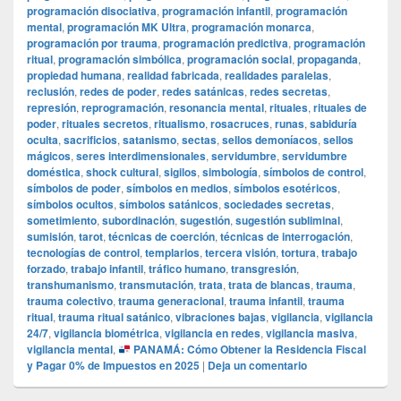
programación disociativa
,
programación infantil
,
programación
mental
,
programación MK Ultra
,
programación monarca
,
programación por trauma
,
programación predictiva
,
programación
ritual
,
programación simbólica
,
programación social
,
propaganda
,
propiedad humana
,
realidad fabricada
,
realidades paralelas
,
reclusión
,
redes de poder
,
redes satánicas
,
redes secretas
,
represión
,
reprogramación
,
resonancia mental
,
rituales
,
rituales de
poder
,
rituales secretos
,
ritualismo
,
rosacruces
,
runas
,
sabiduría
oculta
,
sacrificios
,
satanismo
,
sectas
,
sellos demoníacos
,
sellos
mágicos
,
seres interdimensionales
,
servidumbre
,
servidumbre
doméstica
,
shock cultural
,
sigilos
,
simbología
,
símbolos de control
,
símbolos de poder
,
símbolos en medios
,
símbolos esotéricos
,
símbolos ocultos
,
símbolos satánicos
,
sociedades secretas
,
sometimiento
,
subordinación
,
sugestión
,
sugestión subliminal
,
sumisión
,
tarot
,
técnicas de coerción
,
técnicas de interrogación
,
tecnologías de control
,
templarios
,
tercera visión
,
tortura
,
trabajo
forzado
,
trabajo infantil
,
tráfico humano
,
transgresión
,
transhumanismo
,
transmutación
,
trata
,
trata de blancas
,
trauma
,
trauma colectivo
,
trauma generacional
,
trauma infantil
,
trauma
ritual
,
trauma ritual satánico
,
vibraciones bajas
,
vigilancia
,
vigilancia
24/7
,
vigilancia biométrica
,
vigilancia en redes
,
vigilancia masiva
,
vigilancia mental
,
PANAMÁ: Cómo Obtener la Residencia Fiscal
y Pagar 0% de Impuestos en 2025
|
Deja un comentario