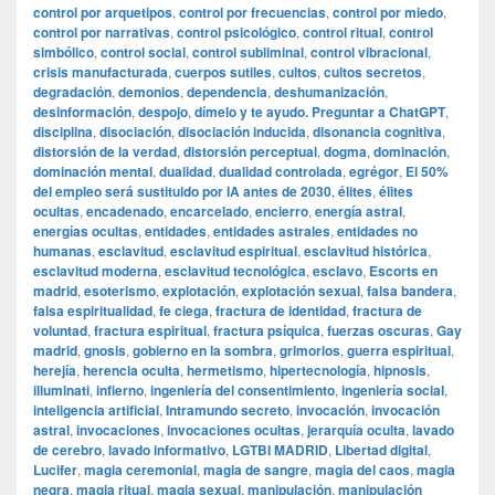
control por arquetipos
,
control por frecuencias
,
control por miedo
,
control por narrativas
,
control psicológico
,
control ritual
,
control
simbólico
,
control social
,
control subliminal
,
control vibracional
,
crisis manufacturada
,
cuerpos sutiles
,
cultos
,
cultos secretos
,
degradación
,
demonios
,
dependencia
,
deshumanización
,
desinformación
,
despojo
,
dímelo y te ayudo. Preguntar a ChatGPT
,
disciplina
,
disociación
,
disociación inducida
,
disonancia cognitiva
,
distorsión de la verdad
,
distorsión perceptual
,
dogma
,
dominación
,
dominación mental
,
dualidad
,
dualidad controlada
,
egrégor
,
El 50%
del empleo será sustituido por IA antes de 2030
,
élites
,
élites
ocultas
,
encadenado
,
encarcelado
,
encierro
,
energía astral
,
energías ocultas
,
entidades
,
entidades astrales
,
entidades no
humanas
,
esclavitud
,
esclavitud espiritual
,
esclavitud histórica
,
esclavitud moderna
,
esclavitud tecnológica
,
esclavo
,
Escorts en
madrid
,
esoterismo
,
explotación
,
explotación sexual
,
falsa bandera
,
falsa espiritualidad
,
fe ciega
,
fractura de identidad
,
fractura de
voluntad
,
fractura espiritual
,
fractura psíquica
,
fuerzas oscuras
,
Gay
madrid
,
gnosis
,
gobierno en la sombra
,
grimorios
,
guerra espiritual
,
herejía
,
herencia oculta
,
hermetismo
,
hipertecnología
,
hipnosis
,
illuminati
,
infierno
,
ingeniería del consentimiento
,
ingeniería social
,
inteligencia artificial
,
Intramundo secreto
,
invocación
,
invocación
astral
,
invocaciones
,
invocaciones ocultas
,
jerarquía oculta
,
lavado
de cerebro
,
lavado informativo
,
LGTBI MADRID
,
Libertad digital
,
Lucifer
,
magia ceremonial
,
magia de sangre
,
magia del caos
,
magia
negra
,
magia ritual
,
magia sexual
,
manipulación
,
manipulación