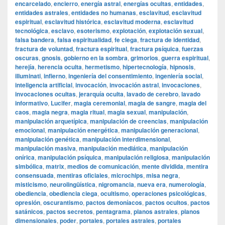
encarcelado
,
encierro
,
energía astral
,
energías ocultas
,
entidades
,
entidades astrales
,
entidades no humanas
,
esclavitud
,
esclavitud
espiritual
,
esclavitud histórica
,
esclavitud moderna
,
esclavitud
tecnológica
,
esclavo
,
esoterismo
,
explotación
,
explotación sexual
,
falsa bandera
,
falsa espiritualidad
,
fe ciega
,
fractura de identidad
,
fractura de voluntad
,
fractura espiritual
,
fractura psíquica
,
fuerzas
oscuras
,
gnosis
,
gobierno en la sombra
,
grimorios
,
guerra espiritual
,
herejía
,
herencia oculta
,
hermetismo
,
hipertecnología
,
hipnosis
,
illuminati
,
infierno
,
ingeniería del consentimiento
,
ingeniería social
,
inteligencia artificial
,
invocación
,
invocación astral
,
invocaciones
,
invocaciones ocultas
,
jerarquía oculta
,
lavado de cerebro
,
lavado
informativo
,
Lucifer
,
magia ceremonial
,
magia de sangre
,
magia del
caos
,
magia negra
,
magia ritual
,
magia sexual
,
manipulación
,
manipulación arquetípica
,
manipulación de creencias
,
manipulación
emocional
,
manipulación energética
,
manipulación generacional
,
manipulación genética
,
manipulación interdimensional
,
manipulación masiva
,
manipulación mediática
,
manipulación
onírica
,
manipulación psíquica
,
manipulación religiosa
,
manipulación
simbólica
,
matrix
,
medios de comunicación
,
mente dividida
,
mentira
consensuada
,
mentiras oficiales
,
microchips
,
misa negra
,
misticismo
,
neurolingüística
,
nigromancia
,
nueva era
,
numerología
,
obediencia
,
obediencia ciega
,
ocultismo
,
operaciones psicológicas
,
opresión
,
oscurantismo
,
pactos demoníacos
,
pactos ocultos
,
pactos
satánicos
,
pactos secretos
,
pentagrama
,
planos astrales
,
planos
dimensionales
,
poder
,
portales
,
portales astrales
,
portales