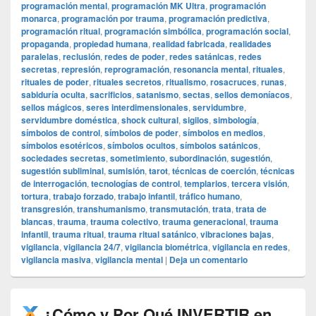
programación mental
,
programación MK Ultra
,
programación
monarca
,
programación por trauma
,
programación predictiva
,
programación ritual
,
programación simbólica
,
programación social
,
propaganda
,
propiedad humana
,
realidad fabricada
,
realidades
paralelas
,
reclusión
,
redes de poder
,
redes satánicas
,
redes
secretas
,
represión
,
reprogramación
,
resonancia mental
,
rituales
,
rituales de poder
,
rituales secretos
,
ritualismo
,
rosacruces
,
runas
,
sabiduría oculta
,
sacrificios
,
satanismo
,
sectas
,
sellos demoníacos
,
sellos mágicos
,
seres interdimensionales
,
servidumbre
,
servidumbre doméstica
,
shock cultural
,
sigilos
,
simbología
,
símbolos de control
,
símbolos de poder
,
símbolos en medios
,
símbolos esotéricos
,
símbolos ocultos
,
símbolos satánicos
,
sociedades secretas
,
sometimiento
,
subordinación
,
sugestión
,
sugestión subliminal
,
sumisión
,
tarot
,
técnicas de coerción
,
técnicas
de interrogación
,
tecnologías de control
,
templarios
,
tercera visión
,
tortura
,
trabajo forzado
,
trabajo infantil
,
tráfico humano
,
transgresión
,
transhumanismo
,
transmutación
,
trata
,
trata de
blancas
,
trauma
,
trauma colectivo
,
trauma generacional
,
trauma
infantil
,
trauma ritual
,
trauma ritual satánico
,
vibraciones bajas
,
vigilancia
,
vigilancia 24/7
,
vigilancia biométrica
,
vigilancia en redes
,
vigilancia masiva
,
vigilancia mental
|
Deja un comentario
¿Cómo y Por Qué INVERTIR en