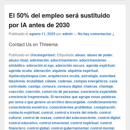
El 50% del empleo será sustituido
por IA antes de 2030
Publicado el
agosto 11, 2025
por
admin
—
No hay comentarios ↓
Contact Us on Threema
Publicado en
Uncategorized
|
Etiquetado
abuso
,
abuso de poder
,
abuso ritual
,
adivinación
,
adoctrinamiento
,
adoctrinamiento
simbólico
,
adoración al ego
,
adoración oscura
,
agenda espiritual
,
agenda oculta
,
alienación
,
alquimia
,
alquimia espiritual
,
Apolacalysisopus.com
,
arquitectura oculta
,
astrología
,
autoridad
,
blasfemia
,
brutalidad
,
cábala
,
cadenas
,
campos energéticos
,
caos
controlado
,
castigo
,
censura
,
censura digital
,
chakras
,
chantaje
,
coacción
,
coerción
,
comercio de personas
,
conciencia expandida
,
conciencia fragmentada. Si necesitas que agrupe estas palabras
por tema o que genere un archivo descargable
,
condicionamiento
,
conocimiento esotérico
,
conocimientos prohibidos
,
conspiración
,
contacto espiritual
,
control
,
control a través del miedo
,
control
cultural
,
control de masas
,
control del subconsciente
,
control digital
,
control educativo
,
control emocional
,
control espiritual
,
control
financiero
,
control global
,
control gubernamental
,
control mental
,