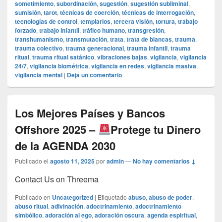
sometimiento
,
subordinación
,
sugestión
,
sugestión subliminal
,
sumisión
,
tarot
,
técnicas de coerción
,
técnicas de interrogación
,
tecnologías de control
,
templarios
,
tercera visión
,
tortura
,
trabajo
forzado
,
trabajo infantil
,
tráfico humano
,
transgresión
,
transhumanismo
,
transmutación
,
trata
,
trata de blancas
,
trauma
,
trauma colectivo
,
trauma generacional
,
trauma infantil
,
trauma
ritual
,
trauma ritual satánico
,
vibraciones bajas
,
vigilancia
,
vigilancia
24/7
,
vigilancia biométrica
,
vigilancia en redes
,
vigilancia masiva
,
vigilancia mental
|
Deja un comentario
Los Mejores Países y Bancos
Offshore 2025 –
Protege tu Dinero
de la AGENDA 2030
Publicado el
agosto 11, 2025
por
admin
—
No hay comentarios ↓
Contact Us on Threema
Publicado en
Uncategorized
|
Etiquetado
abuso
,
abuso de poder
,
abuso ritual
,
adivinación
,
adoctrinamiento
,
adoctrinamiento
simbólico
,
adoración al ego
,
adoración oscura
,
agenda espiritual
,