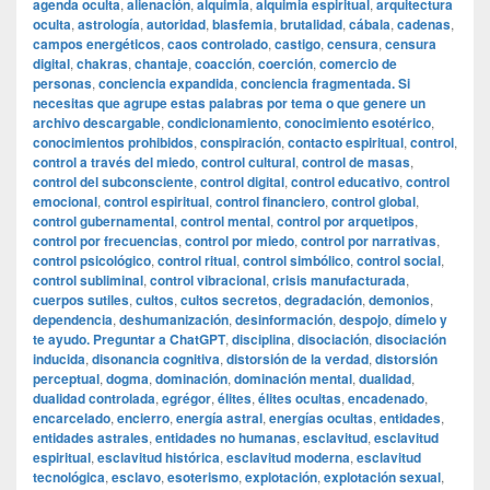
agenda oculta
,
alienación
,
alquimia
,
alquimia espiritual
,
arquitectura
oculta
,
astrología
,
autoridad
,
blasfemia
,
brutalidad
,
cábala
,
cadenas
,
campos energéticos
,
caos controlado
,
castigo
,
censura
,
censura
digital
,
chakras
,
chantaje
,
coacción
,
coerción
,
comercio de
personas
,
conciencia expandida
,
conciencia fragmentada. Si
necesitas que agrupe estas palabras por tema o que genere un
archivo descargable
,
condicionamiento
,
conocimiento esotérico
,
conocimientos prohibidos
,
conspiración
,
contacto espiritual
,
control
,
control a través del miedo
,
control cultural
,
control de masas
,
control del subconsciente
,
control digital
,
control educativo
,
control
emocional
,
control espiritual
,
control financiero
,
control global
,
control gubernamental
,
control mental
,
control por arquetipos
,
control por frecuencias
,
control por miedo
,
control por narrativas
,
control psicológico
,
control ritual
,
control simbólico
,
control social
,
control subliminal
,
control vibracional
,
crisis manufacturada
,
cuerpos sutiles
,
cultos
,
cultos secretos
,
degradación
,
demonios
,
dependencia
,
deshumanización
,
desinformación
,
despojo
,
dímelo y
te ayudo. Preguntar a ChatGPT
,
disciplina
,
disociación
,
disociación
inducida
,
disonancia cognitiva
,
distorsión de la verdad
,
distorsión
perceptual
,
dogma
,
dominación
,
dominación mental
,
dualidad
,
dualidad controlada
,
egrégor
,
élites
,
élites ocultas
,
encadenado
,
encarcelado
,
encierro
,
energía astral
,
energías ocultas
,
entidades
,
entidades astrales
,
entidades no humanas
,
esclavitud
,
esclavitud
espiritual
,
esclavitud histórica
,
esclavitud moderna
,
esclavitud
tecnológica
,
esclavo
,
esoterismo
,
explotación
,
explotación sexual
,