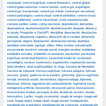
emocional
,
control espiritual
,
control financiero
,
control global
,
control gubernamental
,
control mental
,
control por arquetipos
,
control por frecuencias
,
control por miedo
,
control por narrativas
,
control psicológico
,
control ritual
,
control simbólico
,
control social
,
control subliminal
,
control vibracional
,
crisis manufacturada
,
cuerpos sutiles
,
cultos
,
cultos secretos
,
degradación
,
demonios
,
dependencia
,
deshumanización
,
desinformación
,
despojo
,
dímelo y
te ayudo. Preguntar a ChatGPT
,
disciplina
,
disociación
,
disociación
inducida
,
disonancia cognitiva
,
distorsión de la verdad
,
distorsión
perceptual
,
dogma
,
dominación
,
dominación mental
,
dualidad
,
dualidad controlada
,
egrégor
,
élites
,
élites ocultas
,
encadenado
,
encarcelado
,
encierro
,
energía astral
,
energías ocultas
,
entidades
,
entidades astrales
,
entidades no humanas
,
esclavitud
,
esclavitud
espiritual
,
esclavitud histórica
,
esclavitud moderna
,
esclavitud
tecnológica
,
esclavo
,
esoterismo
,
explotación
,
explotación sexual
,
falsa bandera
,
falsa espiritualidad
,
fe ciega
,
fractura de identidad
,
fractura de voluntad
,
fractura espiritual
,
fractura psíquica
,
fuerzas
oscuras
,
gnosis
,
gobierno en la sombra
,
grimorios
,
guerra espiritual
,
herejía
,
herencia oculta
,
hermetismo
,
hipertecnología
,
hipnosis
,
illuminati
,
infierno
,
ingeniería del consentimiento
,
ingeniería social
,
inteligencia artificial
,
invocación
,
invocación astral
,
invocaciones
,
invocaciones ocultas
,
jerarquía oculta
,
lavado de cerebro
,
lavado
informativo
,
Lucifer
,
magia ceremonial
,
magia de sangre
,
magia del
caos
,
magia negra
,
magia ritual
,
magia sexual
,
manipulación
,
manipulación arquetípica
,
manipulación de creencias
,
manipulación