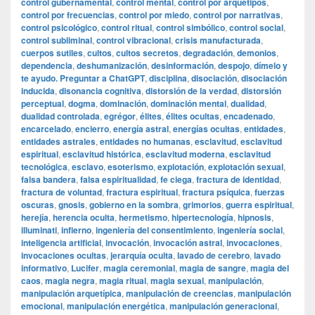
control gubernamental
,
control mental
,
control por arquetipos
,
control por frecuencias
,
control por miedo
,
control por narrativas
,
control psicológico
,
control ritual
,
control simbólico
,
control social
,
control subliminal
,
control vibracional
,
crisis manufacturada
,
cuerpos sutiles
,
cultos
,
cultos secretos
,
degradación
,
demonios
,
dependencia
,
deshumanización
,
desinformación
,
despojo
,
dímelo y
te ayudo. Preguntar a ChatGPT
,
disciplina
,
disociación
,
disociación
inducida
,
disonancia cognitiva
,
distorsión de la verdad
,
distorsión
perceptual
,
dogma
,
dominación
,
dominación mental
,
dualidad
,
dualidad controlada
,
egrégor
,
élites
,
élites ocultas
,
encadenado
,
encarcelado
,
encierro
,
energía astral
,
energías ocultas
,
entidades
,
entidades astrales
,
entidades no humanas
,
esclavitud
,
esclavitud
espiritual
,
esclavitud histórica
,
esclavitud moderna
,
esclavitud
tecnológica
,
esclavo
,
esoterismo
,
explotación
,
explotación sexual
,
falsa bandera
,
falsa espiritualidad
,
fe ciega
,
fractura de identidad
,
fractura de voluntad
,
fractura espiritual
,
fractura psíquica
,
fuerzas
oscuras
,
gnosis
,
gobierno en la sombra
,
grimorios
,
guerra espiritual
,
herejía
,
herencia oculta
,
hermetismo
,
hipertecnología
,
hipnosis
,
illuminati
,
infierno
,
ingeniería del consentimiento
,
ingeniería social
,
inteligencia artificial
,
invocación
,
invocación astral
,
invocaciones
,
invocaciones ocultas
,
jerarquía oculta
,
lavado de cerebro
,
lavado
informativo
,
Lucifer
,
magia ceremonial
,
magia de sangre
,
magia del
caos
,
magia negra
,
magia ritual
,
magia sexual
,
manipulación
,
manipulación arquetípica
,
manipulación de creencias
,
manipulación
emocional
,
manipulación energética
,
manipulación generacional
,