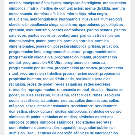
onírica
,
manipulación psíquica
,
manipulación religiosa
,
manipulación
simbólica
,
matrix
,
medios de comunicación
,
mente dividida
,
mentira
consensuada
,
mentiras oficiales
,
microchips
,
misa negra
,
misticismo
,
neurolingüística
,
nigromancia
,
nueva era
,
numerología
,
obediencia
,
obediencia ciega
,
ocultismo
,
operaciones psicológicas
,
opresión
,
oscurantismo
,
pactos demoníacos
,
pactos ocultos
,
pactos
satánicos
,
pactos secretos
,
pentagrama
,
planos astrales
,
planos
dimensionales
,
poder
,
portales
,
portales astrales
,
portales
dimensionales
,
posesión
,
posesión simbólica
,
prisión
,
privación
,
programación beta
,
programación cultural
,
programación delta
,
programación disociativa
,
programación infantil
,
programación
mental
,
programación MK Ultra
,
programación monarca
,
programación por trauma
,
programación predictiva
,
programación
ritual
,
programación simbólica
,
programación social
,
propaganda
,
propiedad humana
,
realidad fabricada
,
realidades paralelas
,
reclusión
,
redes de poder
,
redes satánicas
,
redes secretas
,
represión
,
reprogramación
,
resonancia mental
,
rituales
,
rituales de
poder
,
rituales secretos
,
ritualismo
,
rosacruces
,
runas
,
sabiduría
oculta
,
sacrificios
,
satanismo
,
sectas
,
sellos demoníacos
,
sellos
mágicos
,
seres interdimensionales
,
servidumbre
,
servidumbre
doméstica
,
shock cultural
,
sigilos
,
simbología
,
símbolos de control
,
símbolos de poder
,
símbolos en medios
,
símbolos esotéricos
,
símbolos ocultos
,
símbolos satánicos
,
sociedades secretas
,
sometimiento
,
subordinación
,
sugestión
,
sugestión subliminal
,
sumisión
,
tarot
,
técnicas de coerción
,
técnicas de interrogación
,