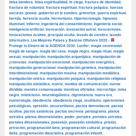
falsa bandera
,
falsa espiritualidad
,
fe ciega
,
fractura de identidad
,
fractura de voluntad
,
fractura espiritual
,
fractura psíquica
,
fuerzas
oscuras
,
gnosis
,
gobierno en la sombra
,
grimorios
,
guerra espiritual
,
herejía
,
herencia oculta
,
hermetismo
,
hipertecnología
,
hipnosis
,
illuminati
,
infierno
,
ingeniería del consentimiento
,
ingeniería social
,
inteligencia artificial
,
invocación
,
invocación astral
,
invocaciones
,
invocaciones ocultas
,
jerarquía oculta
,
lavado de cerebro
,
lavado
informativo
,
Los Mejores Países y Bancos Offshore 2025 -
Protege tu Dinero de la AGENDA 2030
,
Lucifer
,
magia ceremonial
,
magia de sangre
,
magia del caos
,
magia negra
,
magia ritual
,
magia
sexual
,
manipulación
,
manipulación arquetípica
,
manipulación de
creencias
,
manipulación emocional
,
manipulación energética
,
manipulación generacional
,
manipulación genética
,
manipulación
interdimensional
,
manipulación masiva
,
manipulación mediática
,
manipulación onírica
,
manipulación psíquica
,
manipulación religiosa
,
manipulación simbólica
,
matrix
,
medios de comunicación
,
mente
dividida
,
mentira consensuada
,
mentiras oficiales
,
microchips
,
misa
negra
,
misticismo
,
neurolingüística
,
nigromancia
,
nueva era
,
numerología
,
obediencia
,
obediencia ciega
,
ocultismo
,
operaciones
psicológicas
,
opresión
,
oscurantismo
,
pactos demoníacos
,
pactos
ocultos
,
pactos satánicos
,
pactos secretos
,
pentagrama
,
planos
astrales
,
planos dimensionales
,
poder
,
portales
,
portales astrales
,
portales dimensionales
,
posesión
,
posesión simbólica
,
prisión
,
privación
,
programación beta
,
programación cultural
,
programación
delta
,
programación disociativa
,
programación infantil
,