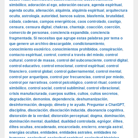
simbólico
,
adoración al ego
,
adoración oscura
,
agenda espiritual
,
agenda oculta
,
alienación
,
alquimia
,
alquimia espiritual
,
arquitectura
oculta
,
astrología
,
autoridad
,
bancos suizos
,
blasfemia
,
brutalidad
,
cábala
,
cadenas
,
campos energéticos
,
caos controlado
,
castigo
,
censura
,
censura digital
,
chakras
,
chantaje
,
coacción
,
coerción
,
comercio de personas
,
conciencia expandida
,
conciencia
fragmentada. Si necesitas que agrupe estas palabras por tema o
que genere un archivo descargable
,
condicionamiento
,
conocimiento esotérico
,
conocimientos prohibidos
,
conspiración
,
contacto espiritual
,
control
,
control a través del miedo
,
control
cultural
,
control de masas
,
control del subconsciente
,
control digital
,
control educativo
,
control emocional
,
control espiritual
,
control
financiero
,
control global
,
control gubernamental
,
control mental
,
control por arquetipos
,
control por frecuencias
,
control por miedo
,
control por narrativas
,
control psicológico
,
control ritual
,
control
simbólico
,
control social
,
control subliminal
,
control vibracional
,
crisis manufacturada
,
cuerpos sutiles
,
cultos
,
cultos secretos
,
degradación
,
demonios
,
dependencia
,
deshumanización
,
desinformación
,
despojo
,
dímelo y te ayudo. Preguntar a ChatGPT
,
disciplina
,
disociación
,
disociación inducida
,
disonancia cognitiva
,
distorsión de la verdad
,
distorsión perceptual
,
dogma
,
dominación
,
dominación mental
,
dualidad
,
dualidad controlada
,
egrégor
,
élites
,
élites ocultas
,
encadenado
,
encarcelado
,
encierro
,
energía astral
,
energías ocultas
,
entidades
,
entidades astrales
,
entidades no
humanas
,
esclavitud
,
esclavitud espiritual
,
esclavitud histórica
,