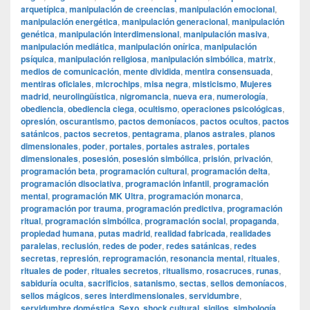
arquetípica
,
manipulación de creencias
,
manipulación emocional
,
manipulación energética
,
manipulación generacional
,
manipulación
genética
,
manipulación interdimensional
,
manipulación masiva
,
manipulación mediática
,
manipulación onírica
,
manipulación
psíquica
,
manipulación religiosa
,
manipulación simbólica
,
matrix
,
medios de comunicación
,
mente dividida
,
mentira consensuada
,
mentiras oficiales
,
microchips
,
misa negra
,
misticismo
,
Mujeres
madrid
,
neurolingüística
,
nigromancia
,
nueva era
,
numerología
,
obediencia
,
obediencia ciega
,
ocultismo
,
operaciones psicológicas
,
opresión
,
oscurantismo
,
pactos demoníacos
,
pactos ocultos
,
pactos
satánicos
,
pactos secretos
,
pentagrama
,
planos astrales
,
planos
dimensionales
,
poder
,
portales
,
portales astrales
,
portales
dimensionales
,
posesión
,
posesión simbólica
,
prisión
,
privación
,
programación beta
,
programación cultural
,
programación delta
,
programación disociativa
,
programación infantil
,
programación
mental
,
programación MK Ultra
,
programación monarca
,
programación por trauma
,
programación predictiva
,
programación
ritual
,
programación simbólica
,
programación social
,
propaganda
,
propiedad humana
,
putas madrid
,
realidad fabricada
,
realidades
paralelas
,
reclusión
,
redes de poder
,
redes satánicas
,
redes
secretas
,
represión
,
reprogramación
,
resonancia mental
,
rituales
,
rituales de poder
,
rituales secretos
,
ritualismo
,
rosacruces
,
runas
,
sabiduría oculta
,
sacrificios
,
satanismo
,
sectas
,
sellos demoníacos
,
sellos mágicos
,
seres interdimensionales
,
servidumbre
,
servidumbre doméstica
,
Sexo
,
shock cultural
,
sigilos
,
simbología
,