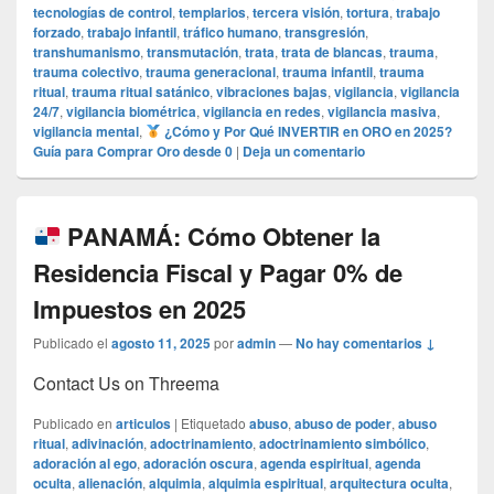
tecnologías de control
,
templarios
,
tercera visión
,
tortura
,
trabajo
forzado
,
trabajo infantil
,
tráfico humano
,
transgresión
,
transhumanismo
,
transmutación
,
trata
,
trata de blancas
,
trauma
,
trauma colectivo
,
trauma generacional
,
trauma infantil
,
trauma
ritual
,
trauma ritual satánico
,
vibraciones bajas
,
vigilancia
,
vigilancia
24/7
,
vigilancia biométrica
,
vigilancia en redes
,
vigilancia masiva
,
vigilancia mental
,
¿Cómo y Por Qué INVERTIR en ORO en 2025?
Guía para Comprar Oro desde 0
|
Deja un comentario
PANAMÁ: Cómo Obtener la
Residencia Fiscal y Pagar 0% de
Impuestos en 2025
Publicado el
agosto 11, 2025
por
admin
—
No hay comentarios ↓
Contact Us on Threema
Publicado en
articulos
|
Etiquetado
abuso
,
abuso de poder
,
abuso
ritual
,
adivinación
,
adoctrinamiento
,
adoctrinamiento simbólico
,
adoración al ego
,
adoración oscura
,
agenda espiritual
,
agenda
oculta
,
alienación
,
alquimia
,
alquimia espiritual
,
arquitectura oculta
,