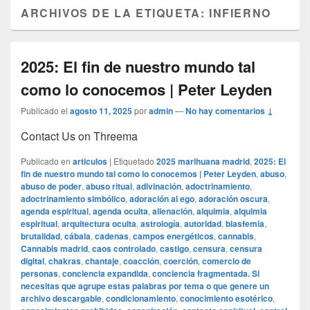
ARCHIVOS DE LA ETIQUETA:
INFIERNO
2025: El fin de nuestro mundo tal
como lo conocemos | Peter Leyden
Publicado el
agosto 11, 2025
por
admin
—
No hay comentarios ↓
Contact Us on Threema
Publicado en
articulos
|
Etiquetado
2025 marihuana madrid
,
2025: El
fin de nuestro mundo tal como lo conocemos | Peter Leyden
,
abuso
,
abuso de poder
,
abuso ritual
,
adivinación
,
adoctrinamiento
,
adoctrinamiento simbólico
,
adoración al ego
,
adoración oscura
,
agenda espiritual
,
agenda oculta
,
alienación
,
alquimia
,
alquimia
espiritual
,
arquitectura oculta
,
astrología
,
autoridad
,
blasfemia
,
brutalidad
,
cábala
,
cadenas
,
campos energéticos
,
cannabis
,
Cannabis madrid
,
caos controlado
,
castigo
,
censura
,
censura
digital
,
chakras
,
chantaje
,
coacción
,
coerción
,
comercio de
personas
,
conciencia expandida
,
conciencia fragmentada. Si
necesitas que agrupe estas palabras por tema o que genere un
archivo descargable
,
condicionamiento
,
conocimiento esotérico
,