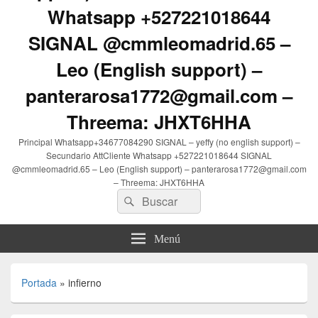
Whatsapp +527221018644
SIGNAL @cmmleomadrid.65 –
Leo (English support) –
panterarosa1772@gmail.com –
Threema: JHXT6HHA
Principal Whatsapp+34677084290 SIGNAL – yeffy (no english support) –
Secundario AttCliente Whatsapp +527221018644 SIGNAL
@cmmleomadrid.65 – Leo (English support) – panterarosa1772@gmail.com
– Threema: JHXT6HHA
Buscar
Buscar
por:
Menú
Portada
»
infierno