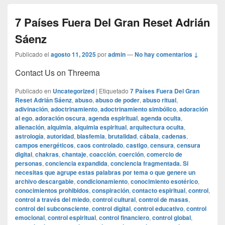
7 Países Fuera Del Gran Reset Adrián
Sáenz
Publicado el
agosto 11, 2025
por
admin
—
No hay comentarios ↓
Contact Us on Threema
Publicado en
Uncategorized
|
Etiquetado
7 Países Fuera Del Gran
Reset Adrián Sáenz
,
abuso
,
abuso de poder
,
abuso ritual
,
adivinación
,
adoctrinamiento
,
adoctrinamiento simbólico
,
adoración
al ego
,
adoración oscura
,
agenda espiritual
,
agenda oculta
,
alienación
,
alquimia
,
alquimia espiritual
,
arquitectura oculta
,
astrología
,
autoridad
,
blasfemia
,
brutalidad
,
cábala
,
cadenas
,
campos energéticos
,
caos controlado
,
castigo
,
censura
,
censura
digital
,
chakras
,
chantaje
,
coacción
,
coerción
,
comercio de
personas
,
conciencia expandida
,
conciencia fragmentada. Si
necesitas que agrupe estas palabras por tema o que genere un
archivo descargable
,
condicionamiento
,
conocimiento esotérico
,
conocimientos prohibidos
,
conspiración
,
contacto espiritual
,
control
,
control a través del miedo
,
control cultural
,
control de masas
,
control del subconsciente
,
control digital
,
control educativo
,
control
emocional
,
control espiritual
,
control financiero
,
control global
,