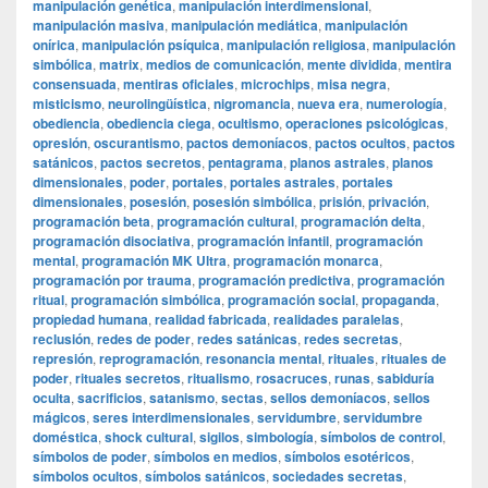
manipulación genética
,
manipulación interdimensional
,
manipulación masiva
,
manipulación mediática
,
manipulación
onírica
,
manipulación psíquica
,
manipulación religiosa
,
manipulación
simbólica
,
matrix
,
medios de comunicación
,
mente dividida
,
mentira
consensuada
,
mentiras oficiales
,
microchips
,
misa negra
,
misticismo
,
neurolingüística
,
nigromancia
,
nueva era
,
numerología
,
obediencia
,
obediencia ciega
,
ocultismo
,
operaciones psicológicas
,
opresión
,
oscurantismo
,
pactos demoníacos
,
pactos ocultos
,
pactos
satánicos
,
pactos secretos
,
pentagrama
,
planos astrales
,
planos
dimensionales
,
poder
,
portales
,
portales astrales
,
portales
dimensionales
,
posesión
,
posesión simbólica
,
prisión
,
privación
,
programación beta
,
programación cultural
,
programación delta
,
programación disociativa
,
programación infantil
,
programación
mental
,
programación MK Ultra
,
programación monarca
,
programación por trauma
,
programación predictiva
,
programación
ritual
,
programación simbólica
,
programación social
,
propaganda
,
propiedad humana
,
realidad fabricada
,
realidades paralelas
,
reclusión
,
redes de poder
,
redes satánicas
,
redes secretas
,
represión
,
reprogramación
,
resonancia mental
,
rituales
,
rituales de
poder
,
rituales secretos
,
ritualismo
,
rosacruces
,
runas
,
sabiduría
oculta
,
sacrificios
,
satanismo
,
sectas
,
sellos demoníacos
,
sellos
mágicos
,
seres interdimensionales
,
servidumbre
,
servidumbre
doméstica
,
shock cultural
,
sigilos
,
simbología
,
símbolos de control
,
símbolos de poder
,
símbolos en medios
,
símbolos esotéricos
,
símbolos ocultos
,
símbolos satánicos
,
sociedades secretas
,