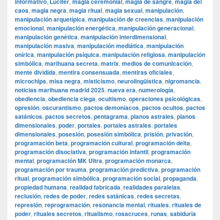
informativo
,
Lucifer
,
magia ceremonial
,
magia de sangre
,
magia del
caos
,
magia negra
,
magia ritual
,
magia sexual
,
manipulación
,
manipulación arquetípica
,
manipulación de creencias
,
manipulación
emocional
,
manipulación energética
,
manipulación generacional
,
manipulación genética
,
manipulación interdimensional
,
manipulación masiva
,
manipulación mediática
,
manipulación
onírica
,
manipulación psíquica
,
manipulación religiosa
,
manipulación
simbólica
,
marihuana secreta
,
matrix
,
medios de comunicación
,
mente dividida
,
mentira consensuada
,
mentiras oficiales
,
microchips
,
misa negra
,
misticismo
,
neurolingüística
,
nigromancia
,
noticias marihuana madrid 2025
,
nueva era
,
numerología
,
obediencia
,
obediencia ciega
,
ocultismo
,
operaciones psicológicas
,
opresión
,
oscurantismo
,
pactos demoníacos
,
pactos ocultos
,
pactos
satánicos
,
pactos secretos
,
pentagrama
,
planos astrales
,
planos
dimensionales
,
poder
,
portales
,
portales astrales
,
portales
dimensionales
,
posesión
,
posesión simbólica
,
prisión
,
privación
,
programación beta
,
programación cultural
,
programación delta
,
programación disociativa
,
programación infantil
,
programación
mental
,
programación MK Ultra
,
programación monarca
,
programación por trauma
,
programación predictiva
,
programación
ritual
,
programación simbólica
,
programación social
,
propaganda
,
propiedad humana
,
realidad fabricada
,
realidades paralelas
,
reclusión
,
redes de poder
,
redes satánicas
,
redes secretas
,
represión
,
reprogramación
,
resonancia mental
,
rituales
,
rituales de
poder
,
rituales secretos
,
ritualismo
,
rosacruces
,
runas
,
sabiduría