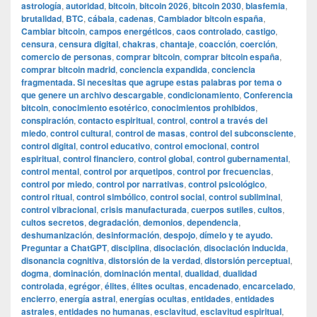
astrología
,
autoridad
,
bitcoin
,
bitcoin 2026
,
bitcoin 2030
,
blasfemia
,
brutalidad
,
BTC
,
cábala
,
cadenas
,
Cambiador bitcoin españa
,
Cambiar bitcoin
,
campos energéticos
,
caos controlado
,
castigo
,
censura
,
censura digital
,
chakras
,
chantaje
,
coacción
,
coerción
,
comercio de personas
,
comprar bitcoin
,
comprar bitcoin españa
,
comprar bitcoin madrid
,
conciencia expandida
,
conciencia
fragmentada. Si necesitas que agrupe estas palabras por tema o
que genere un archivo descargable
,
condicionamiento
,
Conferencia
bitcoin
,
conocimiento esotérico
,
conocimientos prohibidos
,
conspiración
,
contacto espiritual
,
control
,
control a través del
miedo
,
control cultural
,
control de masas
,
control del subconsciente
,
control digital
,
control educativo
,
control emocional
,
control
espiritual
,
control financiero
,
control global
,
control gubernamental
,
control mental
,
control por arquetipos
,
control por frecuencias
,
control por miedo
,
control por narrativas
,
control psicológico
,
control ritual
,
control simbólico
,
control social
,
control subliminal
,
control vibracional
,
crisis manufacturada
,
cuerpos sutiles
,
cultos
,
cultos secretos
,
degradación
,
demonios
,
dependencia
,
deshumanización
,
desinformación
,
despojo
,
dímelo y te ayudo.
Preguntar a ChatGPT
,
disciplina
,
disociación
,
disociación inducida
,
disonancia cognitiva
,
distorsión de la verdad
,
distorsión perceptual
,
dogma
,
dominación
,
dominación mental
,
dualidad
,
dualidad
controlada
,
egrégor
,
élites
,
élites ocultas
,
encadenado
,
encarcelado
,
encierro
,
energía astral
,
energías ocultas
,
entidades
,
entidades
astrales
,
entidades no humanas
,
esclavitud
,
esclavitud espiritual
,