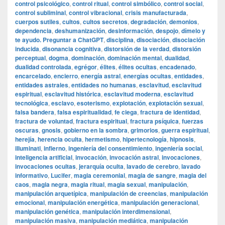
control psicológico
,
control ritual
,
control simbólico
,
control social
,
control subliminal
,
control vibracional
,
crisis manufacturada
,
cuerpos sutiles
,
cultos
,
cultos secretos
,
degradación
,
demonios
,
dependencia
,
deshumanización
,
desinformación
,
despojo
,
dímelo y
te ayudo. Preguntar a ChatGPT
,
disciplina
,
disociación
,
disociación
inducida
,
disonancia cognitiva
,
distorsión de la verdad
,
distorsión
perceptual
,
dogma
,
dominación
,
dominación mental
,
dualidad
,
dualidad controlada
,
egrégor
,
élites
,
élites ocultas
,
encadenado
,
encarcelado
,
encierro
,
energía astral
,
energías ocultas
,
entidades
,
entidades astrales
,
entidades no humanas
,
esclavitud
,
esclavitud
espiritual
,
esclavitud histórica
,
esclavitud moderna
,
esclavitud
tecnológica
,
esclavo
,
esoterismo
,
explotación
,
explotación sexual
,
falsa bandera
,
falsa espiritualidad
,
fe ciega
,
fractura de identidad
,
fractura de voluntad
,
fractura espiritual
,
fractura psíquica
,
fuerzas
oscuras
,
gnosis
,
gobierno en la sombra
,
grimorios
,
guerra espiritual
,
herejía
,
herencia oculta
,
hermetismo
,
hipertecnología
,
hipnosis
,
illuminati
,
infierno
,
ingeniería del consentimiento
,
ingeniería social
,
inteligencia artificial
,
invocación
,
invocación astral
,
invocaciones
,
invocaciones ocultas
,
jerarquía oculta
,
lavado de cerebro
,
lavado
informativo
,
Lucifer
,
magia ceremonial
,
magia de sangre
,
magia del
caos
,
magia negra
,
magia ritual
,
magia sexual
,
manipulación
,
manipulación arquetípica
,
manipulación de creencias
,
manipulación
emocional
,
manipulación energética
,
manipulación generacional
,
manipulación genética
,
manipulación interdimensional
,
manipulación masiva
,
manipulación mediática
,
manipulación