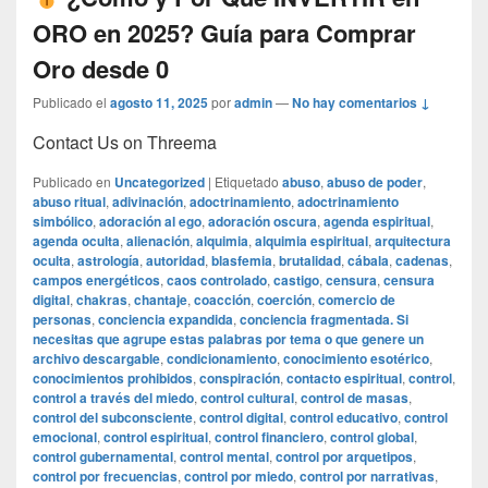
ORO en 2025? Guía para Comprar
Oro desde 0
Publicado el
agosto 11, 2025
por
admin
—
No hay comentarios ↓
Contact Us on Threema
Publicado en
Uncategorized
|
Etiquetado
abuso
,
abuso de poder
,
abuso ritual
,
adivinación
,
adoctrinamiento
,
adoctrinamiento
simbólico
,
adoración al ego
,
adoración oscura
,
agenda espiritual
,
agenda oculta
,
alienación
,
alquimia
,
alquimia espiritual
,
arquitectura
oculta
,
astrología
,
autoridad
,
blasfemia
,
brutalidad
,
cábala
,
cadenas
,
campos energéticos
,
caos controlado
,
castigo
,
censura
,
censura
digital
,
chakras
,
chantaje
,
coacción
,
coerción
,
comercio de
personas
,
conciencia expandida
,
conciencia fragmentada. Si
necesitas que agrupe estas palabras por tema o que genere un
archivo descargable
,
condicionamiento
,
conocimiento esotérico
,
conocimientos prohibidos
,
conspiración
,
contacto espiritual
,
control
,
control a través del miedo
,
control cultural
,
control de masas
,
control del subconsciente
,
control digital
,
control educativo
,
control
emocional
,
control espiritual
,
control financiero
,
control global
,
control gubernamental
,
control mental
,
control por arquetipos
,
control por frecuencias
,
control por miedo
,
control por narrativas
,