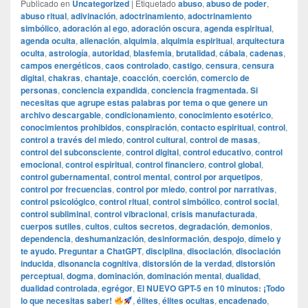
Publicado en
Uncategorized
|
Etiquetado
abuso
,
abuso de poder
,
abuso ritual
,
adivinación
,
adoctrinamiento
,
adoctrinamiento
simbólico
,
adoración al ego
,
adoración oscura
,
agenda espiritual
,
agenda oculta
,
alienación
,
alquimia
,
alquimia espiritual
,
arquitectura
oculta
,
astrología
,
autoridad
,
blasfemia
,
brutalidad
,
cábala
,
cadenas
,
campos energéticos
,
caos controlado
,
castigo
,
censura
,
censura
digital
,
chakras
,
chantaje
,
coacción
,
coerción
,
comercio de
personas
,
conciencia expandida
,
conciencia fragmentada. Si
necesitas que agrupe estas palabras por tema o que genere un
archivo descargable
,
condicionamiento
,
conocimiento esotérico
,
conocimientos prohibidos
,
conspiración
,
contacto espiritual
,
control
,
control a través del miedo
,
control cultural
,
control de masas
,
control del subconsciente
,
control digital
,
control educativo
,
control
emocional
,
control espiritual
,
control financiero
,
control global
,
control gubernamental
,
control mental
,
control por arquetipos
,
control por frecuencias
,
control por miedo
,
control por narrativas
,
control psicológico
,
control ritual
,
control simbólico
,
control social
,
control subliminal
,
control vibracional
,
crisis manufacturada
,
cuerpos sutiles
,
cultos
,
cultos secretos
,
degradación
,
demonios
,
dependencia
,
deshumanización
,
desinformación
,
despojo
,
dímelo y
te ayudo. Preguntar a ChatGPT
,
disciplina
,
disociación
,
disociación
inducida
,
disonancia cognitiva
,
distorsión de la verdad
,
distorsión
perceptual
,
dogma
,
dominación
,
dominación mental
,
dualidad
,
dualidad controlada
,
egrégor
,
El NUEVO GPT-5 en 10 minutos: ¡Todo
lo que necesitas saber!
,
élites
,
élites ocultas
,
encadenado
,