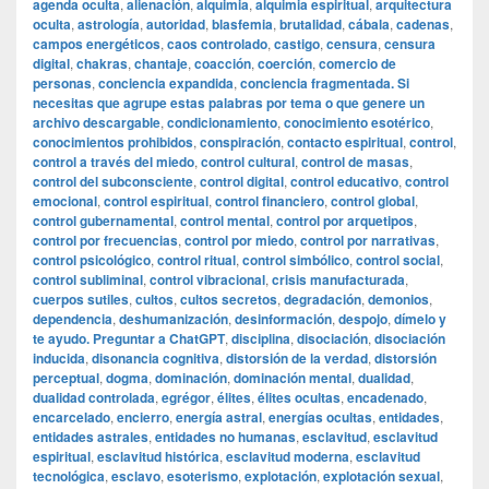
agenda oculta
,
alienación
,
alquimia
,
alquimia espiritual
,
arquitectura
oculta
,
astrología
,
autoridad
,
blasfemia
,
brutalidad
,
cábala
,
cadenas
,
campos energéticos
,
caos controlado
,
castigo
,
censura
,
censura
digital
,
chakras
,
chantaje
,
coacción
,
coerción
,
comercio de
personas
,
conciencia expandida
,
conciencia fragmentada. Si
necesitas que agrupe estas palabras por tema o que genere un
archivo descargable
,
condicionamiento
,
conocimiento esotérico
,
conocimientos prohibidos
,
conspiración
,
contacto espiritual
,
control
,
control a través del miedo
,
control cultural
,
control de masas
,
control del subconsciente
,
control digital
,
control educativo
,
control
emocional
,
control espiritual
,
control financiero
,
control global
,
control gubernamental
,
control mental
,
control por arquetipos
,
control por frecuencias
,
control por miedo
,
control por narrativas
,
control psicológico
,
control ritual
,
control simbólico
,
control social
,
control subliminal
,
control vibracional
,
crisis manufacturada
,
cuerpos sutiles
,
cultos
,
cultos secretos
,
degradación
,
demonios
,
dependencia
,
deshumanización
,
desinformación
,
despojo
,
dímelo y
te ayudo. Preguntar a ChatGPT
,
disciplina
,
disociación
,
disociación
inducida
,
disonancia cognitiva
,
distorsión de la verdad
,
distorsión
perceptual
,
dogma
,
dominación
,
dominación mental
,
dualidad
,
dualidad controlada
,
egrégor
,
élites
,
élites ocultas
,
encadenado
,
encarcelado
,
encierro
,
energía astral
,
energías ocultas
,
entidades
,
entidades astrales
,
entidades no humanas
,
esclavitud
,
esclavitud
espiritual
,
esclavitud histórica
,
esclavitud moderna
,
esclavitud
tecnológica
,
esclavo
,
esoterismo
,
explotación
,
explotación sexual
,