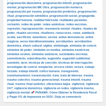
programación disociativa
,
programación infantil
,
programación
mental
,
programación MK Ultra
,
programación monarca
,
programación por trauma
,
programación predictiva
,
programación
ritual
,
programación simbólica
,
programación social
,
propaganda
,
propiedad humana
,
realidad fabricada
,
realidades paralelas
,
reclusión
,
redes de poder
,
redes satánicas
,
redes secretas
,
represión
,
reprogramación
,
resonancia mental
,
rituales
,
rituales de
poder
,
rituales secretos
,
ritualismo
,
rosacruces
,
runas
,
sabiduría
oculta
,
sacrificios
,
satanismo
,
sectas
,
sellos demoníacos
,
sellos
mágicos
,
seres interdimensionales
,
servidumbre
,
servidumbre
doméstica
,
shock cultural
,
sigilos
,
simbología
,
símbolos de control
,
símbolos de poder
,
símbolos en medios
,
símbolos esotéricos
,
símbolos ocultos
,
símbolos satánicos
,
sociedades secretas
,
sometimiento
,
subordinación
,
sugestión
,
sugestión subliminal
,
sumisión
,
tarot
,
técnicas de coerción
,
técnicas de interrogación
,
tecnologías de control
,
templarios
,
tercera visión
,
tortura
,
trabajo
forzado
,
trabajo infantil
,
tráfico humano
,
transgresión
,
transhumanismo
,
transmutación
,
trata
,
trata de blancas
,
trauma
,
trauma colectivo
,
trauma generacional
,
trauma infantil
,
trauma
ritual
,
trauma ritual satánico
,
vibraciones bajas
,
vigilancia
,
vigilancia
24/7
,
vigilancia biométrica
,
vigilancia en redes
,
vigilancia masiva
,
vigilancia mental
,
PANAMÁ: Cómo Obtener la Residencia Fiscal
y Pagar 0% de Impuestos en 2025
|
Deja un comentario