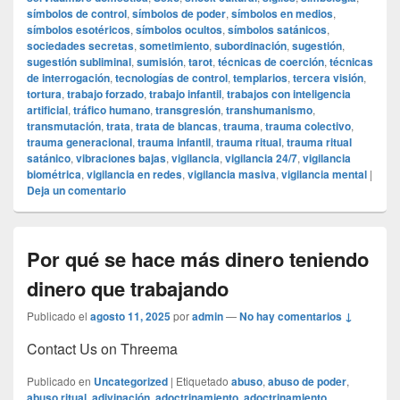
símbolos de control
,
símbolos de poder
,
símbolos en medios
,
símbolos esotéricos
,
símbolos ocultos
,
símbolos satánicos
,
sociedades secretas
,
sometimiento
,
subordinación
,
sugestión
,
sugestión subliminal
,
sumisión
,
tarot
,
técnicas de coerción
,
técnicas
de interrogación
,
tecnologías de control
,
templarios
,
tercera visión
,
tortura
,
trabajo forzado
,
trabajo infantil
,
trabajos con inteligencia
artificial
,
tráfico humano
,
transgresión
,
transhumanismo
,
transmutación
,
trata
,
trata de blancas
,
trauma
,
trauma colectivo
,
trauma generacional
,
trauma infantil
,
trauma ritual
,
trauma ritual
satánico
,
vibraciones bajas
,
vigilancia
,
vigilancia 24/7
,
vigilancia
biométrica
,
vigilancia en redes
,
vigilancia masiva
,
vigilancia mental
|
Deja un comentario
Por qué se hace más dinero teniendo
dinero que trabajando
Publicado el
agosto 11, 2025
por
admin
—
No hay comentarios ↓
Contact Us on Threema
Publicado en
Uncategorized
|
Etiquetado
abuso
,
abuso de poder
,
abuso ritual
,
adivinación
,
adoctrinamiento
,
adoctrinamiento