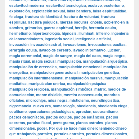
esclavitud moderna
,
esclavitud tecnológica
,
esclavo
,
esoterismo
,
explotación
,
explotación sexual
,
falsa bandera
,
falsa espiritualidad
,
fe ciega
,
fractura de identidad
,
fractura de voluntad
,
fractura
espiritual
,
fractura psíquica
,
fuerzas oscuras
,
gnosis
,
gobierno en la
sombra
,
grimorios
,
guerra espiritual
,
herejía
,
herencia oculta
,
hermetismo
,
hipertecnología
,
hipnosis
,
illuminati
,
infierno
,
ingeniería
del consentimiento
,
ingeniería social
,
inteligencia artificial
,
invocación
,
invocación astral
,
invocaciones
,
invocaciones ocultas
,
jerarquía oculta
,
lavado de cerebro
,
lavado informativo
,
Lucifer
,
magia ceremonial
,
magia de sangre
,
magia del caos
,
magia negra
,
magia ritual
,
magia sexual
,
manipulación
,
manipulación arquetípica
,
manipulación de creencias
,
manipulación emocional
,
manipulación
energética
,
manipulación generacional
,
manipulación genética
,
manipulación interdimensional
,
manipulación masiva
,
manipulación
mediática
,
manipulación onírica
,
manipulación psíquica
,
manipulación religiosa
,
manipulación simbólica
,
matrix
,
medios de
comunicación
,
mente dividida
,
mentira consensuada
,
mentiras
oficiales
,
microchips
,
misa negra
,
misticismo
,
neurolingüística
,
nigromancia
,
nueva era
,
numerología
,
obediencia
,
obediencia ciega
,
ocultismo
,
operaciones psicológicas
,
opresión
,
oscurantismo
,
pactos demoníacos
,
pactos ocultos
,
pactos satánicos
,
pactos
secretos
,
paraiso fiscal
,
pentagrama
,
planos astrales
,
planos
dimensionales
,
poder
,
Por qué se hace más dinero teniendo dinero
que trabajando
,
portales
,
portales astrales
,
portales dimensionales
,