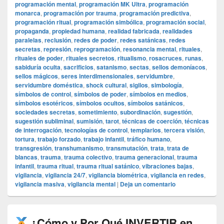
programación mental
,
programación MK Ultra
,
programación
monarca
,
programación por trauma
,
programación predictiva
,
programación ritual
,
programación simbólica
,
programación social
,
propaganda
,
propiedad humana
,
realidad fabricada
,
realidades
paralelas
,
reclusión
,
redes de poder
,
redes satánicas
,
redes
secretas
,
represión
,
reprogramación
,
resonancia mental
,
rituales
,
rituales de poder
,
rituales secretos
,
ritualismo
,
rosacruces
,
runas
,
sabiduría oculta
,
sacrificios
,
satanismo
,
sectas
,
sellos demoníacos
,
sellos mágicos
,
seres interdimensionales
,
servidumbre
,
servidumbre doméstica
,
shock cultural
,
sigilos
,
simbología
,
símbolos de control
,
símbolos de poder
,
símbolos en medios
,
símbolos esotéricos
,
símbolos ocultos
,
símbolos satánicos
,
sociedades secretas
,
sometimiento
,
subordinación
,
sugestión
,
sugestión subliminal
,
sumisión
,
tarot
,
técnicas de coerción
,
técnicas
de interrogación
,
tecnologías de control
,
templarios
,
tercera visión
,
tortura
,
trabajo forzado
,
trabajo infantil
,
tráfico humano
,
transgresión
,
transhumanismo
,
transmutación
,
trata
,
trata de
blancas
,
trauma
,
trauma colectivo
,
trauma generacional
,
trauma
infantil
,
trauma ritual
,
trauma ritual satánico
,
vibraciones bajas
,
vigilancia
,
vigilancia 24/7
,
vigilancia biométrica
,
vigilancia en redes
,
vigilancia masiva
,
vigilancia mental
|
Deja un comentario
¿Cómo y Por Qué INVERTIR en