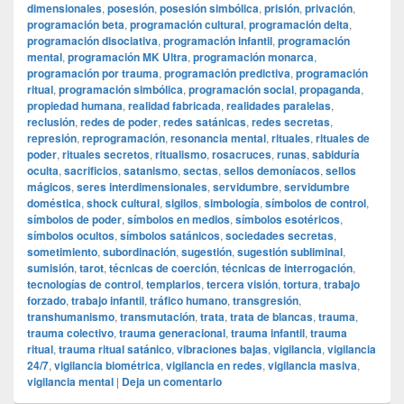
dimensionales
,
posesión
,
posesión simbólica
,
prisión
,
privación
,
programación beta
,
programación cultural
,
programación delta
,
programación disociativa
,
programación infantil
,
programación
mental
,
programación MK Ultra
,
programación monarca
,
programación por trauma
,
programación predictiva
,
programación
ritual
,
programación simbólica
,
programación social
,
propaganda
,
propiedad humana
,
realidad fabricada
,
realidades paralelas
,
reclusión
,
redes de poder
,
redes satánicas
,
redes secretas
,
represión
,
reprogramación
,
resonancia mental
,
rituales
,
rituales de
poder
,
rituales secretos
,
ritualismo
,
rosacruces
,
runas
,
sabiduría
oculta
,
sacrificios
,
satanismo
,
sectas
,
sellos demoníacos
,
sellos
mágicos
,
seres interdimensionales
,
servidumbre
,
servidumbre
doméstica
,
shock cultural
,
sigilos
,
simbología
,
símbolos de control
,
símbolos de poder
,
símbolos en medios
,
símbolos esotéricos
,
símbolos ocultos
,
símbolos satánicos
,
sociedades secretas
,
sometimiento
,
subordinación
,
sugestión
,
sugestión subliminal
,
sumisión
,
tarot
,
técnicas de coerción
,
técnicas de interrogación
,
tecnologías de control
,
templarios
,
tercera visión
,
tortura
,
trabajo
forzado
,
trabajo infantil
,
tráfico humano
,
transgresión
,
transhumanismo
,
transmutación
,
trata
,
trata de blancas
,
trauma
,
trauma colectivo
,
trauma generacional
,
trauma infantil
,
trauma
ritual
,
trauma ritual satánico
,
vibraciones bajas
,
vigilancia
,
vigilancia
24/7
,
vigilancia biométrica
,
vigilancia en redes
,
vigilancia masiva
,
vigilancia mental
|
Deja un comentario