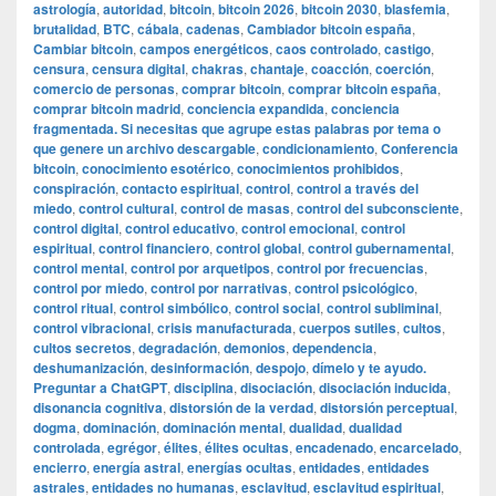
astrología
,
autoridad
,
bitcoin
,
bitcoin 2026
,
bitcoin 2030
,
blasfemia
,
brutalidad
,
BTC
,
cábala
,
cadenas
,
Cambiador bitcoin españa
,
Cambiar bitcoin
,
campos energéticos
,
caos controlado
,
castigo
,
censura
,
censura digital
,
chakras
,
chantaje
,
coacción
,
coerción
,
comercio de personas
,
comprar bitcoin
,
comprar bitcoin españa
,
comprar bitcoin madrid
,
conciencia expandida
,
conciencia
fragmentada. Si necesitas que agrupe estas palabras por tema o
que genere un archivo descargable
,
condicionamiento
,
Conferencia
bitcoin
,
conocimiento esotérico
,
conocimientos prohibidos
,
conspiración
,
contacto espiritual
,
control
,
control a través del
miedo
,
control cultural
,
control de masas
,
control del subconsciente
,
control digital
,
control educativo
,
control emocional
,
control
espiritual
,
control financiero
,
control global
,
control gubernamental
,
control mental
,
control por arquetipos
,
control por frecuencias
,
control por miedo
,
control por narrativas
,
control psicológico
,
control ritual
,
control simbólico
,
control social
,
control subliminal
,
control vibracional
,
crisis manufacturada
,
cuerpos sutiles
,
cultos
,
cultos secretos
,
degradación
,
demonios
,
dependencia
,
deshumanización
,
desinformación
,
despojo
,
dímelo y te ayudo.
Preguntar a ChatGPT
,
disciplina
,
disociación
,
disociación inducida
,
disonancia cognitiva
,
distorsión de la verdad
,
distorsión perceptual
,
dogma
,
dominación
,
dominación mental
,
dualidad
,
dualidad
controlada
,
egrégor
,
élites
,
élites ocultas
,
encadenado
,
encarcelado
,
encierro
,
energía astral
,
energías ocultas
,
entidades
,
entidades
astrales
,
entidades no humanas
,
esclavitud
,
esclavitud espiritual
,