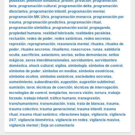
posesión
,
posesión simbólica
,
prisión
,
privación
,
programación
beta
,
programación cultural
,
programación delta
,
programación
disociativa
,
programación infantil
,
programación mental
,
programación MK Ultra
,
programación monarca
,
programación por
trauma
,
programación predictiva
,
programación ritual
,
programación simbólica
,
programación social
,
propaganda
,
propiedad humana
,
realidad fabricada
,
realidades paralelas
,
reclusión
,
redes de poder
,
redes satánicas
,
redes secretas
,
represión
,
reprogramación
,
resonancia mental
,
rituales
,
rituales de
poder
,
rituales secretos
,
ritualismo
,
rosacruces
,
runas
,
sabiduría
oculta
,
sacrificios
,
satanismo
,
sectas
,
sellos demoníacos
,
sellos
mágicos
,
seres interdimensionales
,
servidumbre
,
servidumbre
doméstica
,
shock cultural
,
sigilos
,
simbología
,
símbolos de control
,
símbolos de poder
,
símbolos en medios
,
símbolos esotéricos
,
símbolos ocultos
,
símbolos satánicos
,
sociedades secretas
,
sometimiento
,
subordinación
,
sugestión
,
sugestión subliminal
,
sumisión
,
tarot
,
técnicas de coerción
,
técnicas de interrogación
,
tecnologías de control
,
templarios
,
tercera visión
,
tortura
,
trabajo
forzado
,
trabajo infantil
,
tráfico humano
,
transgresión
,
transhumanismo
,
transmutación
,
trata
,
trata de blancas
,
trauma
,
trauma colectivo
,
trauma generacional
,
trauma infantil
,
trauma
ritual
,
trauma ritual satánico
,
vibraciones bajas
,
vigilancia
,
vigilancia
24/7
,
vigilancia biométrica
,
vigilancia en redes
,
vigilancia masiva
,
vigilancia mental
|
Deja un comentario