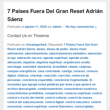
7 Países Fuera Del Gran Reset Adrián
Sáenz
Publicado el
agosto 11, 2025
por
admin
—
No hay comentarios ↓
Contact Us on Threema
Publicado en
Uncategorized
|
Etiquetado
7 Países Fuera Del Gran
Reset Adrián Sáenz
,
abuso
,
abuso de poder
,
abuso ritual
,
adivinación
,
adoctrinamiento
,
adoctrinamiento simbólico
,
adoración
al ego
,
adoración oscura
,
agenda espiritual
,
agenda oculta
,
alienación
,
alquimia
,
alquimia espiritual
,
arquitectura oculta
,
astrología
,
autoridad
,
blasfemia
,
brutalidad
,
cábala
,
cadenas
,
campos energéticos
,
caos controlado
,
castigo
,
censura
,
censura
digital
,
chakras
,
chantaje
,
coacción
,
coerción
,
comercio de
personas
,
conciencia expandida
,
conciencia fragmentada. Si
necesitas que agrupe estas palabras por tema o que genere un
archivo descargable
,
condicionamiento
,
conocimiento esotérico
,
conocimientos prohibidos
,
conspiración
,
contacto espiritual
,
control
,
control a través del miedo
,
control cultural
,
control de masas
,
control del subconsciente
,
control digital
,
control educativo
,
control
emocional
,
control espiritual
,
control financiero
,
control global
,