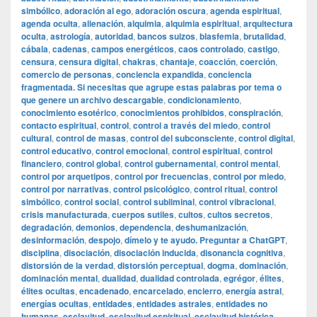
simbólico
,
adoración al ego
,
adoración oscura
,
agenda espiritual
,
agenda oculta
,
alienación
,
alquimia
,
alquimia espiritual
,
arquitectura
oculta
,
astrología
,
autoridad
,
bancos suizos
,
blasfemia
,
brutalidad
,
cábala
,
cadenas
,
campos energéticos
,
caos controlado
,
castigo
,
censura
,
censura digital
,
chakras
,
chantaje
,
coacción
,
coerción
,
comercio de personas
,
conciencia expandida
,
conciencia
fragmentada. Si necesitas que agrupe estas palabras por tema o
que genere un archivo descargable
,
condicionamiento
,
conocimiento esotérico
,
conocimientos prohibidos
,
conspiración
,
contacto espiritual
,
control
,
control a través del miedo
,
control
cultural
,
control de masas
,
control del subconsciente
,
control digital
,
control educativo
,
control emocional
,
control espiritual
,
control
financiero
,
control global
,
control gubernamental
,
control mental
,
control por arquetipos
,
control por frecuencias
,
control por miedo
,
control por narrativas
,
control psicológico
,
control ritual
,
control
simbólico
,
control social
,
control subliminal
,
control vibracional
,
crisis manufacturada
,
cuerpos sutiles
,
cultos
,
cultos secretos
,
degradación
,
demonios
,
dependencia
,
deshumanización
,
desinformación
,
despojo
,
dímelo y te ayudo. Preguntar a ChatGPT
,
disciplina
,
disociación
,
disociación inducida
,
disonancia cognitiva
,
distorsión de la verdad
,
distorsión perceptual
,
dogma
,
dominación
,
dominación mental
,
dualidad
,
dualidad controlada
,
egrégor
,
élites
,
élites ocultas
,
encadenado
,
encarcelado
,
encierro
,
energía astral
,
energías ocultas
,
entidades
,
entidades astrales
,
entidades no
humanas
,
esclavitud
,
esclavitud espiritual
,
esclavitud histórica
,