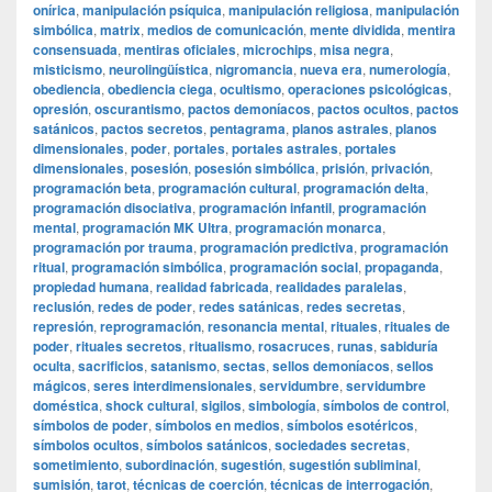
onírica
,
manipulación psíquica
,
manipulación religiosa
,
manipulación
simbólica
,
matrix
,
medios de comunicación
,
mente dividida
,
mentira
consensuada
,
mentiras oficiales
,
microchips
,
misa negra
,
misticismo
,
neurolingüística
,
nigromancia
,
nueva era
,
numerología
,
obediencia
,
obediencia ciega
,
ocultismo
,
operaciones psicológicas
,
opresión
,
oscurantismo
,
pactos demoníacos
,
pactos ocultos
,
pactos
satánicos
,
pactos secretos
,
pentagrama
,
planos astrales
,
planos
dimensionales
,
poder
,
portales
,
portales astrales
,
portales
dimensionales
,
posesión
,
posesión simbólica
,
prisión
,
privación
,
programación beta
,
programación cultural
,
programación delta
,
programación disociativa
,
programación infantil
,
programación
mental
,
programación MK Ultra
,
programación monarca
,
programación por trauma
,
programación predictiva
,
programación
ritual
,
programación simbólica
,
programación social
,
propaganda
,
propiedad humana
,
realidad fabricada
,
realidades paralelas
,
reclusión
,
redes de poder
,
redes satánicas
,
redes secretas
,
represión
,
reprogramación
,
resonancia mental
,
rituales
,
rituales de
poder
,
rituales secretos
,
ritualismo
,
rosacruces
,
runas
,
sabiduría
oculta
,
sacrificios
,
satanismo
,
sectas
,
sellos demoníacos
,
sellos
mágicos
,
seres interdimensionales
,
servidumbre
,
servidumbre
doméstica
,
shock cultural
,
sigilos
,
simbología
,
símbolos de control
,
símbolos de poder
,
símbolos en medios
,
símbolos esotéricos
,
símbolos ocultos
,
símbolos satánicos
,
sociedades secretas
,
sometimiento
,
subordinación
,
sugestión
,
sugestión subliminal
,
sumisión
,
tarot
,
técnicas de coerción
,
técnicas de interrogación
,