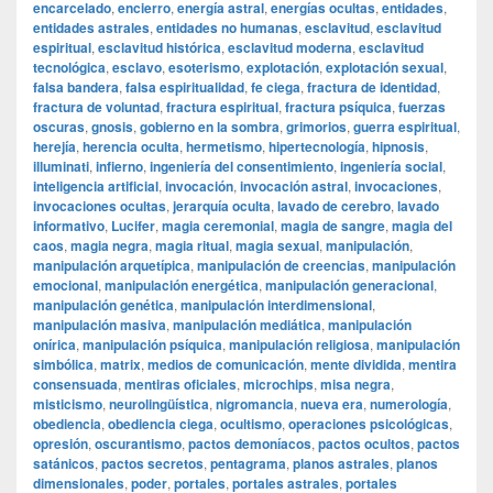
encarcelado
,
encierro
,
energía astral
,
energías ocultas
,
entidades
,
entidades astrales
,
entidades no humanas
,
esclavitud
,
esclavitud
espiritual
,
esclavitud histórica
,
esclavitud moderna
,
esclavitud
tecnológica
,
esclavo
,
esoterismo
,
explotación
,
explotación sexual
,
falsa bandera
,
falsa espiritualidad
,
fe ciega
,
fractura de identidad
,
fractura de voluntad
,
fractura espiritual
,
fractura psíquica
,
fuerzas
oscuras
,
gnosis
,
gobierno en la sombra
,
grimorios
,
guerra espiritual
,
herejía
,
herencia oculta
,
hermetismo
,
hipertecnología
,
hipnosis
,
illuminati
,
infierno
,
ingeniería del consentimiento
,
ingeniería social
,
inteligencia artificial
,
invocación
,
invocación astral
,
invocaciones
,
invocaciones ocultas
,
jerarquía oculta
,
lavado de cerebro
,
lavado
informativo
,
Lucifer
,
magia ceremonial
,
magia de sangre
,
magia del
caos
,
magia negra
,
magia ritual
,
magia sexual
,
manipulación
,
manipulación arquetípica
,
manipulación de creencias
,
manipulación
emocional
,
manipulación energética
,
manipulación generacional
,
manipulación genética
,
manipulación interdimensional
,
manipulación masiva
,
manipulación mediática
,
manipulación
onírica
,
manipulación psíquica
,
manipulación religiosa
,
manipulación
simbólica
,
matrix
,
medios de comunicación
,
mente dividida
,
mentira
consensuada
,
mentiras oficiales
,
microchips
,
misa negra
,
misticismo
,
neurolingüística
,
nigromancia
,
nueva era
,
numerología
,
obediencia
,
obediencia ciega
,
ocultismo
,
operaciones psicológicas
,
opresión
,
oscurantismo
,
pactos demoníacos
,
pactos ocultos
,
pactos
satánicos
,
pactos secretos
,
pentagrama
,
planos astrales
,
planos
dimensionales
,
poder
,
portales
,
portales astrales
,
portales