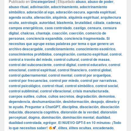
Publicado en
Uncategorized
|
Etiquetado
abuso
,
abuso de poder
,
abuso ritual
,
adivinación
,
adoctrinamiento
,
adoctrinamiento
simbólico
,
adoración al ego
,
adoración oscura
,
agenda espiritual
,
agenda oculta
,
alienación
,
alquimia
,
alquimia espiritual
,
arquitectura
oculta
,
astrología
,
autoridad
,
blasfemia
,
brutalidad
,
cábala
,
cadenas
,
campos energéticos
,
caos controlado
,
castigo
,
censura
,
censura
digital
,
chakras
,
chantaje
,
coacción
,
coerción
,
comercio de
personas
,
conciencia expandida
,
conciencia fragmentada. Si
necesitas que agrupe estas palabras por tema o que genere un
archivo descargable
,
condicionamiento
,
conocimiento esotérico
,
conocimientos prohibidos
,
conspiración
,
contacto espiritual
,
control
,
control a través del miedo
,
control cultural
,
control de masas
,
control del subconsciente
,
control digital
,
control educativo
,
control
emocional
,
control espiritual
,
control financiero
,
control global
,
control gubernamental
,
control mental
,
control por arquetipos
,
control por frecuencias
,
control por miedo
,
control por narrativas
,
control psicológico
,
control ritual
,
control simbólico
,
control social
,
control subliminal
,
control vibracional
,
crisis manufacturada
,
cuerpos sutiles
,
cultos
,
cultos secretos
,
degradación
,
demonios
,
dependencia
,
deshumanización
,
desinformación
,
despojo
,
dímelo y
te ayudo. Preguntar a ChatGPT
,
disciplina
,
disociación
,
disociación
inducida
,
disonancia cognitiva
,
distorsión de la verdad
,
distorsión
perceptual
,
dogma
,
dominación
,
dominación mental
,
dualidad
,
dualidad controlada
,
egrégor
,
El NUEVO GPT-5 en 10 minutos: ¡Todo
lo que necesitas saber!
,
élites
,
élites ocultas
,
encadenado
,