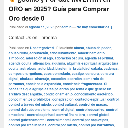
ORO en 2025? Guía para Comprar
Oro desde 0
Publicado el
agosto 11, 2025
por
admin
—
No hay comentarios ↓
Contact Us on Threema
Publicado en
Uncategorized
|
Etiquetado
abuso
,
abuso de poder
,
abuso ritual
,
adivinación
,
adoctrinamiento
,
adoctrinamiento
simbólico
,
adoración al ego
,
adoración oscura
,
agenda espiritual
,
agenda oculta
,
alienación
,
alquimia
,
alquimia espiritual
,
arquitectura
oculta
,
astrología
,
autoridad
,
blasfemia
,
brutalidad
,
cábala
,
cadenas
,
campos energéticos
,
caos controlado
,
castigo
,
censura
,
censura
digital
,
chakras
,
chantaje
,
coacción
,
coerción
,
comercio de
personas
,
conciencia expandida
,
conciencia fragmentada. Si
necesitas que agrupe estas palabras por tema o que genere un
archivo descargable
,
condicionamiento
,
conocimiento esotérico
,
conocimientos prohibidos
,
conspiración
,
contacto espiritual
,
control
,
control a través del miedo
,
control cultural
,
control de masas
,
control del subconsciente
,
control digital
,
control educativo
,
control
emocional
,
control espiritual
,
control financiero
,
control global
,
control gubernamental
,
control mental
,
control por arquetipos
,
control por frecuencias
,
control por miedo
,
control por narrativas
,