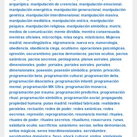
arquetípica
,
manipulación de creencias
,
manipulación emocional
,
manipulación energética
,
manipulación generacional
,
manipulación
genética
,
manipulación interdimensional
,
manipulación masiva
,
manipulación mediática
,
manipulación onírica
,
manipulación
psíquica
,
manipulación religiosa
,
manipulación simbólica
,
matrix
,
medios de comunicación
,
mente dividida
,
mentira consensuada
,
mentiras oficiales
,
microchips
,
misa negra
,
misticismo
,
Mujeres
madrid
,
neurolingüística
,
nigromancia
,
nueva era
,
numerología
,
obediencia
,
obediencia ciega
,
ocultismo
,
operaciones psicológicas
,
opresión
,
oscurantismo
,
pactos demoníacos
,
pactos ocultos
,
pactos
satánicos
,
pactos secretos
,
pentagrama
,
planos astrales
,
planos
dimensionales
,
poder
,
portales
,
portales astrales
,
portales
dimensionales
,
posesión
,
posesión simbólica
,
prisión
,
privación
,
programación beta
,
programación cultural
,
programación delta
,
programación disociativa
,
programación infantil
,
programación
mental
,
programación MK Ultra
,
programación monarca
,
programación por trauma
,
programación predictiva
,
programación
ritual
,
programación simbólica
,
programación social
,
propaganda
,
propiedad humana
,
putas madrid
,
realidad fabricada
,
realidades
paralelas
,
reclusión
,
redes de poder
,
redes satánicas
,
redes
secretas
,
represión
,
reprogramación
,
resonancia mental
,
rituales
,
rituales de poder
,
rituales secretos
,
ritualismo
,
rosacruces
,
runas
,
sabiduría oculta
,
sacrificios
,
satanismo
,
sectas
,
sellos demoníacos
,
sellos mágicos
,
seres interdimensionales
,
servidumbre
,
servidumbre doméstica
,
Sexo
,
shock cultural
,
sigilos
,
simbología
,