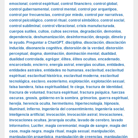
emocional
,
control espiritual
,
control financiero
,
control global
,
control gubernamental
,
control mental
,
control por arquetipos
,
control por frecuencias
,
control por miedo
,
control por narrativas
,
control psicológico
,
control ritual
,
control simbólico
,
control social
,
control subliminal
,
control vibracional
,
crisis manufacturada
,
cuerpos sutiles
,
cultos
,
cultos secretos
,
degradación
,
demonios
,
dependencia
,
deshumanización
,
desinformación
,
despojo
,
dímelo y
te ayudo. Preguntar a ChatGPT
,
disciplina
,
disociación
,
disociación
inducida
,
disonancia cognitiva
,
distorsión de la verdad
,
distorsión
perceptual
,
dogma
,
dominación
,
dominación mental
,
dualidad
,
dualidad controlada
,
egrégor
,
élites
,
élites ocultas
,
encadenado
,
encarcelado
,
encierro
,
energía astral
,
energías ocultas
,
entidades
,
entidades astrales
,
entidades no humanas
,
esclavitud
,
esclavitud
espiritual
,
esclavitud histórica
,
esclavitud moderna
,
esclavitud
tecnológica
,
esclavo
,
esoterismo
,
explotación
,
explotación sexual
,
falsa bandera
,
falsa espiritualidad
,
fe ciega
,
fractura de identidad
,
fractura de voluntad
,
fractura espiritual
,
fractura psíquica
,
fuerzas
oscuras
,
gnosis
,
gobierno en la sombra
,
grimorios
,
guerra espiritual
,
herejía
,
herencia oculta
,
hermetismo
,
hipertecnología
,
hipnosis
,
illuminati
,
infierno
,
ingeniería del consentimiento
,
ingeniería social
,
inteligencia artificial
,
invocación
,
invocación astral
,
invocaciones
,
invocaciones ocultas
,
jerarquía oculta
,
lavado de cerebro
,
lavado
informativo
,
Lucifer
,
magia ceremonial
,
magia de sangre
,
magia del
caos
,
magia negra
,
magia ritual
,
magia sexual
,
manipulación
,
manipulación arquetípica
,
manipulación de creencias
,
manipulación