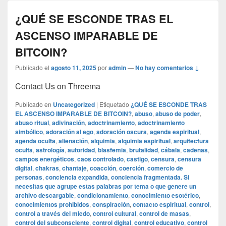
¿QUÉ SE ESCONDE TRAS EL
ASCENSO IMPARABLE DE
BITCOIN?
Publicado el
agosto 11, 2025
por
admin
—
No hay comentarios ↓
Contact Us on Threema
Publicado en
Uncategorized
|
Etiquetado
¿QUÉ SE ESCONDE TRAS
EL ASCENSO IMPARABLE DE BITCOIN?
,
abuso
,
abuso de poder
,
abuso ritual
,
adivinación
,
adoctrinamiento
,
adoctrinamiento
simbólico
,
adoración al ego
,
adoración oscura
,
agenda espiritual
,
agenda oculta
,
alienación
,
alquimia
,
alquimia espiritual
,
arquitectura
oculta
,
astrología
,
autoridad
,
blasfemia
,
brutalidad
,
cábala
,
cadenas
,
campos energéticos
,
caos controlado
,
castigo
,
censura
,
censura
digital
,
chakras
,
chantaje
,
coacción
,
coerción
,
comercio de
personas
,
conciencia expandida
,
conciencia fragmentada. Si
necesitas que agrupe estas palabras por tema o que genere un
archivo descargable
,
condicionamiento
,
conocimiento esotérico
,
conocimientos prohibidos
,
conspiración
,
contacto espiritual
,
control
,
control a través del miedo
,
control cultural
,
control de masas
,
control del subconsciente
,
control digital
,
control educativo
,
control