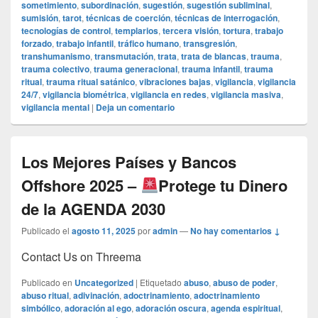
sometimiento
,
subordinación
,
sugestión
,
sugestión subliminal
,
sumisión
,
tarot
,
técnicas de coerción
,
técnicas de interrogación
,
tecnologías de control
,
templarios
,
tercera visión
,
tortura
,
trabajo
forzado
,
trabajo infantil
,
tráfico humano
,
transgresión
,
transhumanismo
,
transmutación
,
trata
,
trata de blancas
,
trauma
,
trauma colectivo
,
trauma generacional
,
trauma infantil
,
trauma
ritual
,
trauma ritual satánico
,
vibraciones bajas
,
vigilancia
,
vigilancia
24/7
,
vigilancia biométrica
,
vigilancia en redes
,
vigilancia masiva
,
vigilancia mental
|
Deja un comentario
Los Mejores Países y Bancos
Offshore 2025 –
Protege tu Dinero
de la AGENDA 2030
Publicado el
agosto 11, 2025
por
admin
—
No hay comentarios ↓
Contact Us on Threema
Publicado en
Uncategorized
|
Etiquetado
abuso
,
abuso de poder
,
abuso ritual
,
adivinación
,
adoctrinamiento
,
adoctrinamiento
simbólico
,
adoración al ego
,
adoración oscura
,
agenda espiritual
,