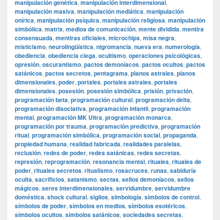
manipulación genética
,
manipulación interdimensional
,
manipulación masiva
,
manipulación mediática
,
manipulación
onírica
,
manipulación psíquica
,
manipulación religiosa
,
manipulación
simbólica
,
matrix
,
medios de comunicación
,
mente dividida
,
mentira
consensuada
,
mentiras oficiales
,
microchips
,
misa negra
,
misticismo
,
neurolingüística
,
nigromancia
,
nueva era
,
numerología
,
obediencia
,
obediencia ciega
,
ocultismo
,
operaciones psicológicas
,
opresión
,
oscurantismo
,
pactos demoníacos
,
pactos ocultos
,
pactos
satánicos
,
pactos secretos
,
pentagrama
,
planos astrales
,
planos
dimensionales
,
poder
,
portales
,
portales astrales
,
portales
dimensionales
,
posesión
,
posesión simbólica
,
prisión
,
privación
,
programación beta
,
programación cultural
,
programación delta
,
programación disociativa
,
programación infantil
,
programación
mental
,
programación MK Ultra
,
programación monarca
,
programación por trauma
,
programación predictiva
,
programación
ritual
,
programación simbólica
,
programación social
,
propaganda
,
propiedad humana
,
realidad fabricada
,
realidades paralelas
,
reclusión
,
redes de poder
,
redes satánicas
,
redes secretas
,
represión
,
reprogramación
,
resonancia mental
,
rituales
,
rituales de
poder
,
rituales secretos
,
ritualismo
,
rosacruces
,
runas
,
sabiduría
oculta
,
sacrificios
,
satanismo
,
sectas
,
sellos demoníacos
,
sellos
mágicos
,
seres interdimensionales
,
servidumbre
,
servidumbre
doméstica
,
shock cultural
,
sigilos
,
simbología
,
símbolos de control
,
símbolos de poder
,
símbolos en medios
,
símbolos esotéricos
,
símbolos ocultos
,
símbolos satánicos
,
sociedades secretas
,