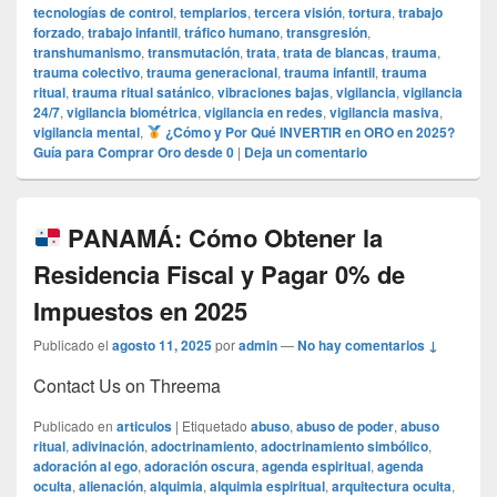
tecnologías de control
,
templarios
,
tercera visión
,
tortura
,
trabajo
forzado
,
trabajo infantil
,
tráfico humano
,
transgresión
,
transhumanismo
,
transmutación
,
trata
,
trata de blancas
,
trauma
,
trauma colectivo
,
trauma generacional
,
trauma infantil
,
trauma
ritual
,
trauma ritual satánico
,
vibraciones bajas
,
vigilancia
,
vigilancia
24/7
,
vigilancia biométrica
,
vigilancia en redes
,
vigilancia masiva
,
vigilancia mental
,
¿Cómo y Por Qué INVERTIR en ORO en 2025?
Guía para Comprar Oro desde 0
|
Deja un comentario
PANAMÁ: Cómo Obtener la
Residencia Fiscal y Pagar 0% de
Impuestos en 2025
Publicado el
agosto 11, 2025
por
admin
—
No hay comentarios ↓
Contact Us on Threema
Publicado en
articulos
|
Etiquetado
abuso
,
abuso de poder
,
abuso
ritual
,
adivinación
,
adoctrinamiento
,
adoctrinamiento simbólico
,
adoración al ego
,
adoración oscura
,
agenda espiritual
,
agenda
oculta
,
alienación
,
alquimia
,
alquimia espiritual
,
arquitectura oculta
,