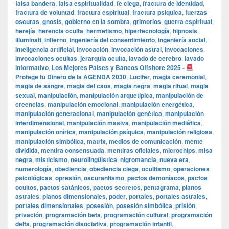
falsa bandera
,
falsa espiritualidad
,
fe ciega
,
fractura de identidad
,
fractura de voluntad
,
fractura espiritual
,
fractura psíquica
,
fuerzas
oscuras
,
gnosis
,
gobierno en la sombra
,
grimorios
,
guerra espiritual
,
herejía
,
herencia oculta
,
hermetismo
,
hipertecnología
,
hipnosis
,
illuminati
,
infierno
,
ingeniería del consentimiento
,
ingeniería social
,
inteligencia artificial
,
invocación
,
invocación astral
,
invocaciones
,
invocaciones ocultas
,
jerarquía oculta
,
lavado de cerebro
,
lavado
informativo
,
Los Mejores Países y Bancos Offshore 2025 -
Protege tu Dinero de la AGENDA 2030
,
Lucifer
,
magia ceremonial
,
magia de sangre
,
magia del caos
,
magia negra
,
magia ritual
,
magia
sexual
,
manipulación
,
manipulación arquetípica
,
manipulación de
creencias
,
manipulación emocional
,
manipulación energética
,
manipulación generacional
,
manipulación genética
,
manipulación
interdimensional
,
manipulación masiva
,
manipulación mediática
,
manipulación onírica
,
manipulación psíquica
,
manipulación religiosa
,
manipulación simbólica
,
matrix
,
medios de comunicación
,
mente
dividida
,
mentira consensuada
,
mentiras oficiales
,
microchips
,
misa
negra
,
misticismo
,
neurolingüística
,
nigromancia
,
nueva era
,
numerología
,
obediencia
,
obediencia ciega
,
ocultismo
,
operaciones
psicológicas
,
opresión
,
oscurantismo
,
pactos demoníacos
,
pactos
ocultos
,
pactos satánicos
,
pactos secretos
,
pentagrama
,
planos
astrales
,
planos dimensionales
,
poder
,
portales
,
portales astrales
,
portales dimensionales
,
posesión
,
posesión simbólica
,
prisión
,
privación
,
programación beta
,
programación cultural
,
programación
delta
,
programación disociativa
,
programación infantil
,