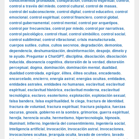
conocimientos prohibidos
,
conspiración
,
contacto espiritual
,
control
,
control a través del miedo
,
control cultural
,
control de masas
,
control del subconsciente
,
control digital
,
control educativo
,
control
emocional
,
control espiritual
,
control financiero
,
control global
,
control gubernamental
,
control mental
,
control por arquetipos
,
control por frecuencias
,
control por miedo
,
control por narrativas
,
control psicológico
,
control ritual
,
control simbólico
,
control social
,
control subliminal
,
control vibracional
,
crisis manufacturada
,
cuerpos sutiles
,
cultos
,
cultos secretos
,
degradación
,
demonios
,
dependencia
,
deshumanización
,
desinformación
,
despojo
,
dímelo y
te ayudo. Preguntar a ChatGPT
,
disciplina
,
disociación
,
disociación
inducida
,
disonancia cognitiva
,
distorsión de la verdad
,
distorsión
perceptual
,
dogma
,
dominación
,
dominación mental
,
dualidad
,
dualidad controlada
,
egrégor
,
élites
,
élites ocultas
,
encadenado
,
encarcelado
,
encierro
,
energía astral
,
energías ocultas
,
entidades
,
entidades astrales
,
entidades no humanas
,
esclavitud
,
esclavitud
espiritual
,
esclavitud histórica
,
esclavitud moderna
,
esclavitud
tecnológica
,
esclavo
,
esoterismo
,
explotación
,
explotación sexual
,
falsa bandera
,
falsa espiritualidad
,
fe ciega
,
fractura de identidad
,
fractura de voluntad
,
fractura espiritual
,
fractura psíquica
,
fuerzas
oscuras
,
gnosis
,
gobierno en la sombra
,
grimorios
,
guerra espiritual
,
herejía
,
herencia oculta
,
hermetismo
,
hipertecnología
,
hipnosis
,
illuminati
,
infierno
,
ingeniería del consentimiento
,
ingeniería social
,
inteligencia artificial
,
invocación
,
invocación astral
,
invocaciones
,
invocaciones ocultas
,
jerarquía oculta
,
lavado de cerebro
,
lavado