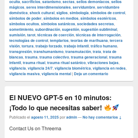
oculta
,
sacrificios
,
satanismo
,
sectas
,
sellos demoníacos
,
sellos
mágicos
,
seres interdimensionales
,
servidumbre
,
servidumbre
doméstica
,
shock cultural
,
sigilos
,
simbología
,
símbolos de control
,
símbolos de poder
,
símbolos en medios
,
símbolos esotéricos
,
símbolos ocultos
,
símbolos satánicos
,
sociedades secretas
,
sometimiento
,
subordinación
,
sugestión
,
sugestión subliminal
,
sumisión
,
tarot
,
técnicas de coerción
,
técnicas de interrogación
,
tecnologías de control
,
templarios
,
teorias de marihuana
,
tercera
visión
,
tortura
,
trabajo forzado
,
trabajo infantil
,
tráfico humano
,
transgresión
,
transhumanismo
,
transmutación
,
trata
,
trata de
blancas
,
trauma
,
trauma colectivo
,
trauma generacional
,
trauma
infantil
,
trauma ritual
,
trauma ritual satánico
,
vibraciones bajas
,
vigilancia
,
vigilancia 24/7
,
vigilancia biométrica
,
vigilancia en redes
,
vigilancia masiva
,
vigilancia mental
|
Deja un comentario
El NUEVO GPT-5 en 10 minutos:
¡Todo lo que necesitas saber!
Publicado el
agosto 11, 2025
por
admin
—
No hay comentarios ↓
Contact Us on Threema