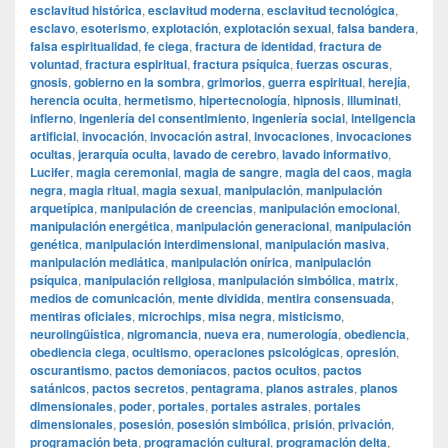
esclavitud histórica
,
esclavitud moderna
,
esclavitud tecnológica
,
esclavo
,
esoterismo
,
explotación
,
explotación sexual
,
falsa bandera
,
falsa espiritualidad
,
fe ciega
,
fractura de identidad
,
fractura de
voluntad
,
fractura espiritual
,
fractura psíquica
,
fuerzas oscuras
,
gnosis
,
gobierno en la sombra
,
grimorios
,
guerra espiritual
,
herejía
,
herencia oculta
,
hermetismo
,
hipertecnología
,
hipnosis
,
illuminati
,
infierno
,
ingeniería del consentimiento
,
ingeniería social
,
inteligencia
artificial
,
invocación
,
invocación astral
,
invocaciones
,
invocaciones
ocultas
,
jerarquía oculta
,
lavado de cerebro
,
lavado informativo
,
Lucifer
,
magia ceremonial
,
magia de sangre
,
magia del caos
,
magia
negra
,
magia ritual
,
magia sexual
,
manipulación
,
manipulación
arquetípica
,
manipulación de creencias
,
manipulación emocional
,
manipulación energética
,
manipulación generacional
,
manipulación
genética
,
manipulación interdimensional
,
manipulación masiva
,
manipulación mediática
,
manipulación onírica
,
manipulación
psíquica
,
manipulación religiosa
,
manipulación simbólica
,
matrix
,
medios de comunicación
,
mente dividida
,
mentira consensuada
,
mentiras oficiales
,
microchips
,
misa negra
,
misticismo
,
neurolingüística
,
nigromancia
,
nueva era
,
numerología
,
obediencia
,
obediencia ciega
,
ocultismo
,
operaciones psicológicas
,
opresión
,
oscurantismo
,
pactos demoníacos
,
pactos ocultos
,
pactos
satánicos
,
pactos secretos
,
pentagrama
,
planos astrales
,
planos
dimensionales
,
poder
,
portales
,
portales astrales
,
portales
dimensionales
,
posesión
,
posesión simbólica
,
prisión
,
privación
,
programación beta
,
programación cultural
,
programación delta
,