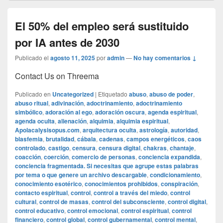
El 50% del empleo será sustituido
por IA antes de 2030
Publicado el
agosto 11, 2025
por
admin
—
No hay comentarios ↓
Contact Us on Threema
Publicado en
Uncategorized
|
Etiquetado
abuso
,
abuso de poder
,
abuso ritual
,
adivinación
,
adoctrinamiento
,
adoctrinamiento
simbólico
,
adoración al ego
,
adoración oscura
,
agenda espiritual
,
agenda oculta
,
alienación
,
alquimia
,
alquimia espiritual
,
Apolacalysisopus.com
,
arquitectura oculta
,
astrología
,
autoridad
,
blasfemia
,
brutalidad
,
cábala
,
cadenas
,
campos energéticos
,
caos
controlado
,
castigo
,
censura
,
censura digital
,
chakras
,
chantaje
,
coacción
,
coerción
,
comercio de personas
,
conciencia expandida
,
conciencia fragmentada. Si necesitas que agrupe estas palabras
por tema o que genere un archivo descargable
,
condicionamiento
,
conocimiento esotérico
,
conocimientos prohibidos
,
conspiración
,
contacto espiritual
,
control
,
control a través del miedo
,
control
cultural
,
control de masas
,
control del subconsciente
,
control digital
,
control educativo
,
control emocional
,
control espiritual
,
control
financiero
,
control global
,
control gubernamental
,
control mental
,