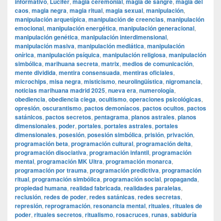
informativo
,
Lucifer
,
magia ceremonial
,
magia de sangre
,
magia del
caos
,
magia negra
,
magia ritual
,
magia sexual
,
manipulación
,
manipulación arquetípica
,
manipulación de creencias
,
manipulación
emocional
,
manipulación energética
,
manipulación generacional
,
manipulación genética
,
manipulación interdimensional
,
manipulación masiva
,
manipulación mediática
,
manipulación
onírica
,
manipulación psíquica
,
manipulación religiosa
,
manipulación
simbólica
,
marihuana secreta
,
matrix
,
medios de comunicación
,
mente dividida
,
mentira consensuada
,
mentiras oficiales
,
microchips
,
misa negra
,
misticismo
,
neurolingüística
,
nigromancia
,
noticias marihuana madrid 2025
,
nueva era
,
numerología
,
obediencia
,
obediencia ciega
,
ocultismo
,
operaciones psicológicas
,
opresión
,
oscurantismo
,
pactos demoníacos
,
pactos ocultos
,
pactos
satánicos
,
pactos secretos
,
pentagrama
,
planos astrales
,
planos
dimensionales
,
poder
,
portales
,
portales astrales
,
portales
dimensionales
,
posesión
,
posesión simbólica
,
prisión
,
privación
,
programación beta
,
programación cultural
,
programación delta
,
programación disociativa
,
programación infantil
,
programación
mental
,
programación MK Ultra
,
programación monarca
,
programación por trauma
,
programación predictiva
,
programación
ritual
,
programación simbólica
,
programación social
,
propaganda
,
propiedad humana
,
realidad fabricada
,
realidades paralelas
,
reclusión
,
redes de poder
,
redes satánicas
,
redes secretas
,
represión
,
reprogramación
,
resonancia mental
,
rituales
,
rituales de
poder
,
rituales secretos
,
ritualismo
,
rosacruces
,
runas
,
sabiduría