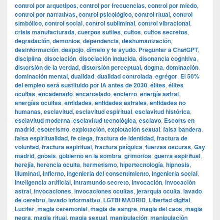
control por arquetipos
,
control por frecuencias
,
control por miedo
,
control por narrativas
,
control psicológico
,
control ritual
,
control
simbólico
,
control social
,
control subliminal
,
control vibracional
,
crisis manufacturada
,
cuerpos sutiles
,
cultos
,
cultos secretos
,
degradación
,
demonios
,
dependencia
,
deshumanización
,
desinformación
,
despojo
,
dímelo y te ayudo. Preguntar a ChatGPT
,
disciplina
,
disociación
,
disociación inducida
,
disonancia cognitiva
,
distorsión de la verdad
,
distorsión perceptual
,
dogma
,
dominación
,
dominación mental
,
dualidad
,
dualidad controlada
,
egrégor
,
El 50%
del empleo será sustituido por IA antes de 2030
,
élites
,
élites
ocultas
,
encadenado
,
encarcelado
,
encierro
,
energía astral
,
energías ocultas
,
entidades
,
entidades astrales
,
entidades no
humanas
,
esclavitud
,
esclavitud espiritual
,
esclavitud histórica
,
esclavitud moderna
,
esclavitud tecnológica
,
esclavo
,
Escorts en
madrid
,
esoterismo
,
explotación
,
explotación sexual
,
falsa bandera
,
falsa espiritualidad
,
fe ciega
,
fractura de identidad
,
fractura de
voluntad
,
fractura espiritual
,
fractura psíquica
,
fuerzas oscuras
,
Gay
madrid
,
gnosis
,
gobierno en la sombra
,
grimorios
,
guerra espiritual
,
herejía
,
herencia oculta
,
hermetismo
,
hipertecnología
,
hipnosis
,
illuminati
,
infierno
,
ingeniería del consentimiento
,
ingeniería social
,
inteligencia artificial
,
Intramundo secreto
,
invocación
,
invocación
astral
,
invocaciones
,
invocaciones ocultas
,
jerarquía oculta
,
lavado
de cerebro
,
lavado informativo
,
LGTBI MADRID
,
Libertad digital
,
Lucifer
,
magia ceremonial
,
magia de sangre
,
magia del caos
,
magia
negra
,
magia ritual
,
magia sexual
,
manipulación
,
manipulación