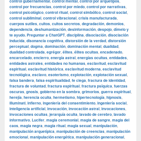
control gubernamental
,
control mental
,
control por arquetipos
,
control por frecuencias
,
control por miedo
,
control por narrativas
,
control psicológico
,
control ritual
,
control simbólico
,
control social
,
control subliminal
,
control vibracional
,
crisis manufacturada
,
cuerpos sutiles
,
cultos
,
cultos secretos
,
degradación
,
demonios
,
dependencia
,
deshumanización
,
desinformación
,
despojo
,
dímelo y
te ayudo. Preguntar a ChatGPT
,
disciplina
,
disociación
,
disociación
inducida
,
disonancia cognitiva
,
distorsión de la verdad
,
distorsión
perceptual
,
dogma
,
dominación
,
dominación mental
,
dualidad
,
dualidad controlada
,
egrégor
,
élites
,
élites ocultas
,
encadenado
,
encarcelado
,
encierro
,
energía astral
,
energías ocultas
,
entidades
,
entidades astrales
,
entidades no humanas
,
esclavitud
,
esclavitud
espiritual
,
esclavitud histórica
,
esclavitud moderna
,
esclavitud
tecnológica
,
esclavo
,
esoterismo
,
explotación
,
explotación sexual
,
falsa bandera
,
falsa espiritualidad
,
fe ciega
,
fractura de identidad
,
fractura de voluntad
,
fractura espiritual
,
fractura psíquica
,
fuerzas
oscuras
,
gnosis
,
gobierno en la sombra
,
grimorios
,
guerra espiritual
,
herejía
,
herencia oculta
,
hermetismo
,
hipertecnología
,
hipnosis
,
illuminati
,
infierno
,
ingeniería del consentimiento
,
ingeniería social
,
inteligencia artificial
,
invocación
,
invocación astral
,
invocaciones
,
invocaciones ocultas
,
jerarquía oculta
,
lavado de cerebro
,
lavado
informativo
,
Lucifer
,
magia ceremonial
,
magia de sangre
,
magia del
caos
,
magia negra
,
magia ritual
,
magia sexual
,
manipulación
,
manipulación arquetípica
,
manipulación de creencias
,
manipulación
emocional
,
manipulación energética
,
manipulación generacional
,