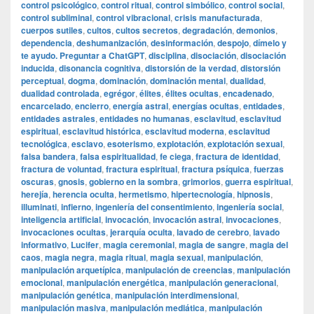
control psicológico
,
control ritual
,
control simbólico
,
control social
,
control subliminal
,
control vibracional
,
crisis manufacturada
,
cuerpos sutiles
,
cultos
,
cultos secretos
,
degradación
,
demonios
,
dependencia
,
deshumanización
,
desinformación
,
despojo
,
dímelo y
te ayudo. Preguntar a ChatGPT
,
disciplina
,
disociación
,
disociación
inducida
,
disonancia cognitiva
,
distorsión de la verdad
,
distorsión
perceptual
,
dogma
,
dominación
,
dominación mental
,
dualidad
,
dualidad controlada
,
egrégor
,
élites
,
élites ocultas
,
encadenado
,
encarcelado
,
encierro
,
energía astral
,
energías ocultas
,
entidades
,
entidades astrales
,
entidades no humanas
,
esclavitud
,
esclavitud
espiritual
,
esclavitud histórica
,
esclavitud moderna
,
esclavitud
tecnológica
,
esclavo
,
esoterismo
,
explotación
,
explotación sexual
,
falsa bandera
,
falsa espiritualidad
,
fe ciega
,
fractura de identidad
,
fractura de voluntad
,
fractura espiritual
,
fractura psíquica
,
fuerzas
oscuras
,
gnosis
,
gobierno en la sombra
,
grimorios
,
guerra espiritual
,
herejía
,
herencia oculta
,
hermetismo
,
hipertecnología
,
hipnosis
,
illuminati
,
infierno
,
ingeniería del consentimiento
,
ingeniería social
,
inteligencia artificial
,
invocación
,
invocación astral
,
invocaciones
,
invocaciones ocultas
,
jerarquía oculta
,
lavado de cerebro
,
lavado
informativo
,
Lucifer
,
magia ceremonial
,
magia de sangre
,
magia del
caos
,
magia negra
,
magia ritual
,
magia sexual
,
manipulación
,
manipulación arquetípica
,
manipulación de creencias
,
manipulación
emocional
,
manipulación energética
,
manipulación generacional
,
manipulación genética
,
manipulación interdimensional
,
manipulación masiva
,
manipulación mediática
,
manipulación