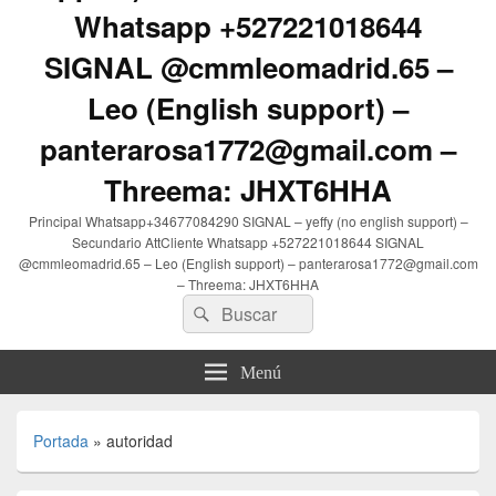
Whatsapp +527221018644
SIGNAL @cmmleomadrid.65 –
Leo (English support) –
panterarosa1772@gmail.com –
Threema: JHXT6HHA
Principal Whatsapp+34677084290 SIGNAL – yeffy (no english support) –
Secundario AttCliente Whatsapp +527221018644 SIGNAL
@cmmleomadrid.65 – Leo (English support) – panterarosa1772@gmail.com
– Threema: JHXT6HHA
Buscar
Buscar
por:
Menú
Portada
»
autoridad