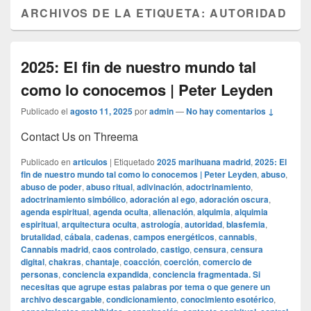
ARCHIVOS DE LA ETIQUETA:
AUTORIDAD
2025: El fin de nuestro mundo tal
como lo conocemos | Peter Leyden
Publicado el
agosto 11, 2025
por
admin
—
No hay comentarios ↓
Contact Us on Threema
Publicado en
articulos
|
Etiquetado
2025 marihuana madrid
,
2025: El
fin de nuestro mundo tal como lo conocemos | Peter Leyden
,
abuso
,
abuso de poder
,
abuso ritual
,
adivinación
,
adoctrinamiento
,
adoctrinamiento simbólico
,
adoración al ego
,
adoración oscura
,
agenda espiritual
,
agenda oculta
,
alienación
,
alquimia
,
alquimia
espiritual
,
arquitectura oculta
,
astrología
,
autoridad
,
blasfemia
,
brutalidad
,
cábala
,
cadenas
,
campos energéticos
,
cannabis
,
Cannabis madrid
,
caos controlado
,
castigo
,
censura
,
censura
digital
,
chakras
,
chantaje
,
coacción
,
coerción
,
comercio de
personas
,
conciencia expandida
,
conciencia fragmentada. Si
necesitas que agrupe estas palabras por tema o que genere un
archivo descargable
,
condicionamiento
,
conocimiento esotérico
,