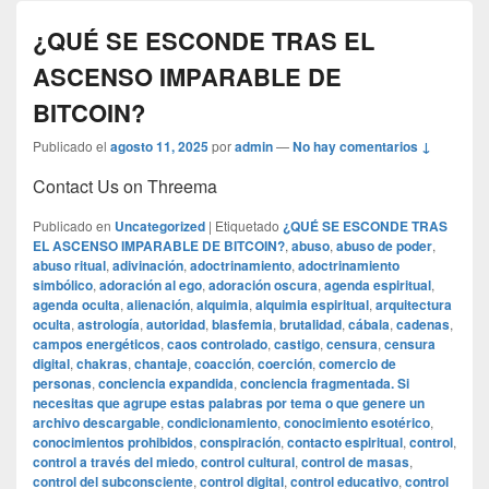
¿QUÉ SE ESCONDE TRAS EL
ASCENSO IMPARABLE DE
BITCOIN?
Publicado el
agosto 11, 2025
por
admin
—
No hay comentarios ↓
Contact Us on Threema
Publicado en
Uncategorized
|
Etiquetado
¿QUÉ SE ESCONDE TRAS
EL ASCENSO IMPARABLE DE BITCOIN?
,
abuso
,
abuso de poder
,
abuso ritual
,
adivinación
,
adoctrinamiento
,
adoctrinamiento
simbólico
,
adoración al ego
,
adoración oscura
,
agenda espiritual
,
agenda oculta
,
alienación
,
alquimia
,
alquimia espiritual
,
arquitectura
oculta
,
astrología
,
autoridad
,
blasfemia
,
brutalidad
,
cábala
,
cadenas
,
campos energéticos
,
caos controlado
,
castigo
,
censura
,
censura
digital
,
chakras
,
chantaje
,
coacción
,
coerción
,
comercio de
personas
,
conciencia expandida
,
conciencia fragmentada. Si
necesitas que agrupe estas palabras por tema o que genere un
archivo descargable
,
condicionamiento
,
conocimiento esotérico
,
conocimientos prohibidos
,
conspiración
,
contacto espiritual
,
control
,
control a través del miedo
,
control cultural
,
control de masas
,
control del subconsciente
,
control digital
,
control educativo
,
control