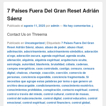
7 Países Fuera Del Gran Reset Adrián
Sáenz
Publicado el
agosto 11, 2025
por
admin
—
No hay comentarios ↓
Contact Us on Threema
Publicado en
Uncategorized
|
Etiquetado
7 Países Fuera Del Gran
Reset Adrián Sáenz
,
abuso
,
abuso de poder
,
abuso ritual
,
adivinación
,
adoctrinamiento
,
adoctrinamiento simbólico
,
adoración
al ego
,
adoración oscura
,
agenda espiritual
,
agenda oculta
,
alienación
,
alquimia
,
alquimia espiritual
,
arquitectura oculta
,
astrología
,
autoridad
,
blasfemia
,
brutalidad
,
cábala
,
cadenas
,
campos energéticos
,
caos controlado
,
castigo
,
censura
,
censura
digital
,
chakras
,
chantaje
,
coacción
,
coerción
,
comercio de
personas
,
conciencia expandida
,
conciencia fragmentada. Si
necesitas que agrupe estas palabras por tema o que genere un
archivo descargable
,
condicionamiento
,
conocimiento esotérico
,
conocimientos prohibidos
,
conspiración
,
contacto espiritual
,
control
,
control a través del miedo
,
control cultural
,
control de masas
,
control del subconsciente
,
control digital
,
control educativo
,
control
emocional
,
control espiritual
,
control financiero
,
control global
,