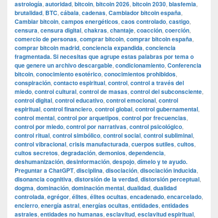
astrología
,
autoridad
,
bitcoin
,
bitcoin 2026
,
bitcoin 2030
,
blasfemia
,
brutalidad
,
BTC
,
cábala
,
cadenas
,
Cambiador bitcoin españa
,
Cambiar bitcoin
,
campos energéticos
,
caos controlado
,
castigo
,
censura
,
censura digital
,
chakras
,
chantaje
,
coacción
,
coerción
,
comercio de personas
,
comprar bitcoin
,
comprar bitcoin españa
,
comprar bitcoin madrid
,
conciencia expandida
,
conciencia
fragmentada. Si necesitas que agrupe estas palabras por tema o
que genere un archivo descargable
,
condicionamiento
,
Conferencia
bitcoin
,
conocimiento esotérico
,
conocimientos prohibidos
,
conspiración
,
contacto espiritual
,
control
,
control a través del
miedo
,
control cultural
,
control de masas
,
control del subconsciente
,
control digital
,
control educativo
,
control emocional
,
control
espiritual
,
control financiero
,
control global
,
control gubernamental
,
control mental
,
control por arquetipos
,
control por frecuencias
,
control por miedo
,
control por narrativas
,
control psicológico
,
control ritual
,
control simbólico
,
control social
,
control subliminal
,
control vibracional
,
crisis manufacturada
,
cuerpos sutiles
,
cultos
,
cultos secretos
,
degradación
,
demonios
,
dependencia
,
deshumanización
,
desinformación
,
despojo
,
dímelo y te ayudo.
Preguntar a ChatGPT
,
disciplina
,
disociación
,
disociación inducida
,
disonancia cognitiva
,
distorsión de la verdad
,
distorsión perceptual
,
dogma
,
dominación
,
dominación mental
,
dualidad
,
dualidad
controlada
,
egrégor
,
élites
,
élites ocultas
,
encadenado
,
encarcelado
,
encierro
,
energía astral
,
energías ocultas
,
entidades
,
entidades
astrales
,
entidades no humanas
,
esclavitud
,
esclavitud espiritual
,