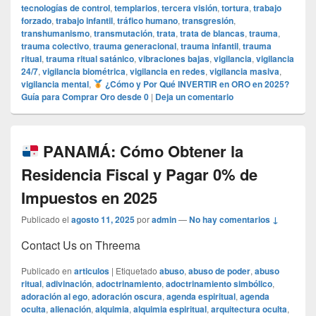
tecnologías de control
,
templarios
,
tercera visión
,
tortura
,
trabajo
forzado
,
trabajo infantil
,
tráfico humano
,
transgresión
,
transhumanismo
,
transmutación
,
trata
,
trata de blancas
,
trauma
,
trauma colectivo
,
trauma generacional
,
trauma infantil
,
trauma
ritual
,
trauma ritual satánico
,
vibraciones bajas
,
vigilancia
,
vigilancia
24/7
,
vigilancia biométrica
,
vigilancia en redes
,
vigilancia masiva
,
vigilancia mental
,
¿Cómo y Por Qué INVERTIR en ORO en 2025?
Guía para Comprar Oro desde 0
|
Deja un comentario
PANAMÁ: Cómo Obtener la
Residencia Fiscal y Pagar 0% de
Impuestos en 2025
Publicado el
agosto 11, 2025
por
admin
—
No hay comentarios ↓
Contact Us on Threema
Publicado en
articulos
|
Etiquetado
abuso
,
abuso de poder
,
abuso
ritual
,
adivinación
,
adoctrinamiento
,
adoctrinamiento simbólico
,
adoración al ego
,
adoración oscura
,
agenda espiritual
,
agenda
oculta
,
alienación
,
alquimia
,
alquimia espiritual
,
arquitectura oculta
,