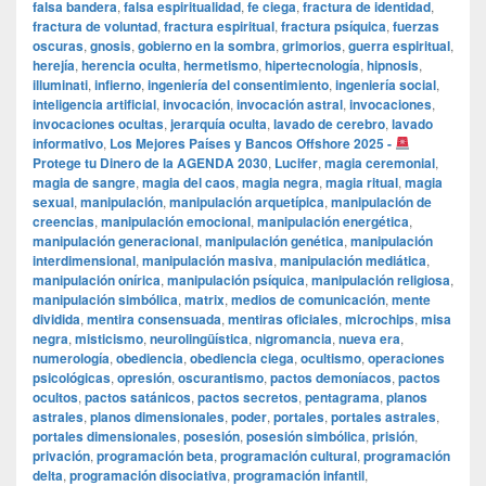
falsa bandera
,
falsa espiritualidad
,
fe ciega
,
fractura de identidad
,
fractura de voluntad
,
fractura espiritual
,
fractura psíquica
,
fuerzas
oscuras
,
gnosis
,
gobierno en la sombra
,
grimorios
,
guerra espiritual
,
herejía
,
herencia oculta
,
hermetismo
,
hipertecnología
,
hipnosis
,
illuminati
,
infierno
,
ingeniería del consentimiento
,
ingeniería social
,
inteligencia artificial
,
invocación
,
invocación astral
,
invocaciones
,
invocaciones ocultas
,
jerarquía oculta
,
lavado de cerebro
,
lavado
informativo
,
Los Mejores Países y Bancos Offshore 2025 -
Protege tu Dinero de la AGENDA 2030
,
Lucifer
,
magia ceremonial
,
magia de sangre
,
magia del caos
,
magia negra
,
magia ritual
,
magia
sexual
,
manipulación
,
manipulación arquetípica
,
manipulación de
creencias
,
manipulación emocional
,
manipulación energética
,
manipulación generacional
,
manipulación genética
,
manipulación
interdimensional
,
manipulación masiva
,
manipulación mediática
,
manipulación onírica
,
manipulación psíquica
,
manipulación religiosa
,
manipulación simbólica
,
matrix
,
medios de comunicación
,
mente
dividida
,
mentira consensuada
,
mentiras oficiales
,
microchips
,
misa
negra
,
misticismo
,
neurolingüística
,
nigromancia
,
nueva era
,
numerología
,
obediencia
,
obediencia ciega
,
ocultismo
,
operaciones
psicológicas
,
opresión
,
oscurantismo
,
pactos demoníacos
,
pactos
ocultos
,
pactos satánicos
,
pactos secretos
,
pentagrama
,
planos
astrales
,
planos dimensionales
,
poder
,
portales
,
portales astrales
,
portales dimensionales
,
posesión
,
posesión simbólica
,
prisión
,
privación
,
programación beta
,
programación cultural
,
programación
delta
,
programación disociativa
,
programación infantil
,