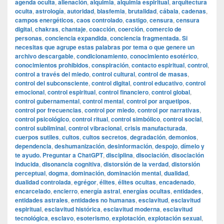
agenda oculta
,
alienación
,
alquimia
,
alquimia espiritual
,
arquitectura
oculta
,
astrología
,
autoridad
,
blasfemia
,
brutalidad
,
cábala
,
cadenas
,
campos energéticos
,
caos controlado
,
castigo
,
censura
,
censura
digital
,
chakras
,
chantaje
,
coacción
,
coerción
,
comercio de
personas
,
conciencia expandida
,
conciencia fragmentada. Si
necesitas que agrupe estas palabras por tema o que genere un
archivo descargable
,
condicionamiento
,
conocimiento esotérico
,
conocimientos prohibidos
,
conspiración
,
contacto espiritual
,
control
,
control a través del miedo
,
control cultural
,
control de masas
,
control del subconsciente
,
control digital
,
control educativo
,
control
emocional
,
control espiritual
,
control financiero
,
control global
,
control gubernamental
,
control mental
,
control por arquetipos
,
control por frecuencias
,
control por miedo
,
control por narrativas
,
control psicológico
,
control ritual
,
control simbólico
,
control social
,
control subliminal
,
control vibracional
,
crisis manufacturada
,
cuerpos sutiles
,
cultos
,
cultos secretos
,
degradación
,
demonios
,
dependencia
,
deshumanización
,
desinformación
,
despojo
,
dímelo y
te ayudo. Preguntar a ChatGPT
,
disciplina
,
disociación
,
disociación
inducida
,
disonancia cognitiva
,
distorsión de la verdad
,
distorsión
perceptual
,
dogma
,
dominación
,
dominación mental
,
dualidad
,
dualidad controlada
,
egrégor
,
élites
,
élites ocultas
,
encadenado
,
encarcelado
,
encierro
,
energía astral
,
energías ocultas
,
entidades
,
entidades astrales
,
entidades no humanas
,
esclavitud
,
esclavitud
espiritual
,
esclavitud histórica
,
esclavitud moderna
,
esclavitud
tecnológica
,
esclavo
,
esoterismo
,
explotación
,
explotación sexual
,