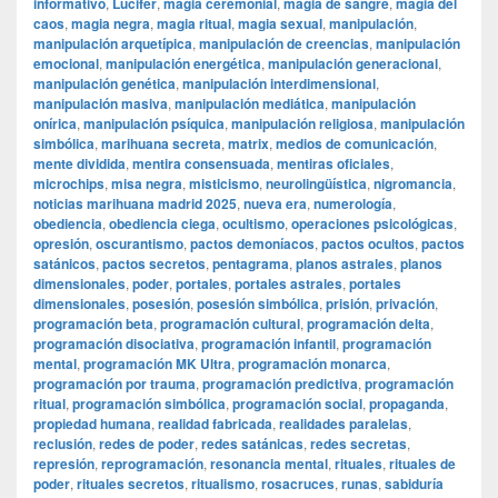
informativo
,
Lucifer
,
magia ceremonial
,
magia de sangre
,
magia del
caos
,
magia negra
,
magia ritual
,
magia sexual
,
manipulación
,
manipulación arquetípica
,
manipulación de creencias
,
manipulación
emocional
,
manipulación energética
,
manipulación generacional
,
manipulación genética
,
manipulación interdimensional
,
manipulación masiva
,
manipulación mediática
,
manipulación
onírica
,
manipulación psíquica
,
manipulación religiosa
,
manipulación
simbólica
,
marihuana secreta
,
matrix
,
medios de comunicación
,
mente dividida
,
mentira consensuada
,
mentiras oficiales
,
microchips
,
misa negra
,
misticismo
,
neurolingüística
,
nigromancia
,
noticias marihuana madrid 2025
,
nueva era
,
numerología
,
obediencia
,
obediencia ciega
,
ocultismo
,
operaciones psicológicas
,
opresión
,
oscurantismo
,
pactos demoníacos
,
pactos ocultos
,
pactos
satánicos
,
pactos secretos
,
pentagrama
,
planos astrales
,
planos
dimensionales
,
poder
,
portales
,
portales astrales
,
portales
dimensionales
,
posesión
,
posesión simbólica
,
prisión
,
privación
,
programación beta
,
programación cultural
,
programación delta
,
programación disociativa
,
programación infantil
,
programación
mental
,
programación MK Ultra
,
programación monarca
,
programación por trauma
,
programación predictiva
,
programación
ritual
,
programación simbólica
,
programación social
,
propaganda
,
propiedad humana
,
realidad fabricada
,
realidades paralelas
,
reclusión
,
redes de poder
,
redes satánicas
,
redes secretas
,
represión
,
reprogramación
,
resonancia mental
,
rituales
,
rituales de
poder
,
rituales secretos
,
ritualismo
,
rosacruces
,
runas
,
sabiduría