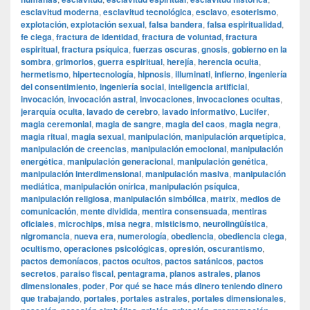
esclavitud moderna
,
esclavitud tecnológica
,
esclavo
,
esoterismo
,
explotación
,
explotación sexual
,
falsa bandera
,
falsa espiritualidad
,
fe ciega
,
fractura de identidad
,
fractura de voluntad
,
fractura
espiritual
,
fractura psíquica
,
fuerzas oscuras
,
gnosis
,
gobierno en la
sombra
,
grimorios
,
guerra espiritual
,
herejía
,
herencia oculta
,
hermetismo
,
hipertecnología
,
hipnosis
,
illuminati
,
infierno
,
ingeniería
del consentimiento
,
ingeniería social
,
inteligencia artificial
,
invocación
,
invocación astral
,
invocaciones
,
invocaciones ocultas
,
jerarquía oculta
,
lavado de cerebro
,
lavado informativo
,
Lucifer
,
magia ceremonial
,
magia de sangre
,
magia del caos
,
magia negra
,
magia ritual
,
magia sexual
,
manipulación
,
manipulación arquetípica
,
manipulación de creencias
,
manipulación emocional
,
manipulación
energética
,
manipulación generacional
,
manipulación genética
,
manipulación interdimensional
,
manipulación masiva
,
manipulación
mediática
,
manipulación onírica
,
manipulación psíquica
,
manipulación religiosa
,
manipulación simbólica
,
matrix
,
medios de
comunicación
,
mente dividida
,
mentira consensuada
,
mentiras
oficiales
,
microchips
,
misa negra
,
misticismo
,
neurolingüística
,
nigromancia
,
nueva era
,
numerología
,
obediencia
,
obediencia ciega
,
ocultismo
,
operaciones psicológicas
,
opresión
,
oscurantismo
,
pactos demoníacos
,
pactos ocultos
,
pactos satánicos
,
pactos
secretos
,
paraiso fiscal
,
pentagrama
,
planos astrales
,
planos
dimensionales
,
poder
,
Por qué se hace más dinero teniendo dinero
que trabajando
,
portales
,
portales astrales
,
portales dimensionales
,