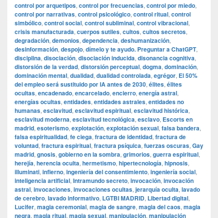
control por arquetipos
,
control por frecuencias
,
control por miedo
,
control por narrativas
,
control psicológico
,
control ritual
,
control
simbólico
,
control social
,
control subliminal
,
control vibracional
,
crisis manufacturada
,
cuerpos sutiles
,
cultos
,
cultos secretos
,
degradación
,
demonios
,
dependencia
,
deshumanización
,
desinformación
,
despojo
,
dímelo y te ayudo. Preguntar a ChatGPT
,
disciplina
,
disociación
,
disociación inducida
,
disonancia cognitiva
,
distorsión de la verdad
,
distorsión perceptual
,
dogma
,
dominación
,
dominación mental
,
dualidad
,
dualidad controlada
,
egrégor
,
El 50%
del empleo será sustituido por IA antes de 2030
,
élites
,
élites
ocultas
,
encadenado
,
encarcelado
,
encierro
,
energía astral
,
energías ocultas
,
entidades
,
entidades astrales
,
entidades no
humanas
,
esclavitud
,
esclavitud espiritual
,
esclavitud histórica
,
esclavitud moderna
,
esclavitud tecnológica
,
esclavo
,
Escorts en
madrid
,
esoterismo
,
explotación
,
explotación sexual
,
falsa bandera
,
falsa espiritualidad
,
fe ciega
,
fractura de identidad
,
fractura de
voluntad
,
fractura espiritual
,
fractura psíquica
,
fuerzas oscuras
,
Gay
madrid
,
gnosis
,
gobierno en la sombra
,
grimorios
,
guerra espiritual
,
herejía
,
herencia oculta
,
hermetismo
,
hipertecnología
,
hipnosis
,
illuminati
,
infierno
,
ingeniería del consentimiento
,
ingeniería social
,
inteligencia artificial
,
Intramundo secreto
,
invocación
,
invocación
astral
,
invocaciones
,
invocaciones ocultas
,
jerarquía oculta
,
lavado
de cerebro
,
lavado informativo
,
LGTBI MADRID
,
Libertad digital
,
Lucifer
,
magia ceremonial
,
magia de sangre
,
magia del caos
,
magia
negra
,
magia ritual
,
magia sexual
,
manipulación
,
manipulación