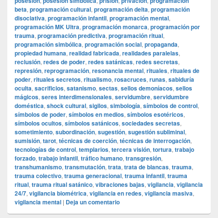
posesión
,
posesión simbólica
,
prisión
,
privación
,
programación
beta
,
programación cultural
,
programación delta
,
programación
disociativa
,
programación infantil
,
programación mental
,
programación MK Ultra
,
programación monarca
,
programación por
trauma
,
programación predictiva
,
programación ritual
,
programación simbólica
,
programación social
,
propaganda
,
propiedad humana
,
realidad fabricada
,
realidades paralelas
,
reclusión
,
redes de poder
,
redes satánicas
,
redes secretas
,
represión
,
reprogramación
,
resonancia mental
,
rituales
,
rituales de
poder
,
rituales secretos
,
ritualismo
,
rosacruces
,
runas
,
sabiduría
oculta
,
sacrificios
,
satanismo
,
sectas
,
sellos demoníacos
,
sellos
mágicos
,
seres interdimensionales
,
servidumbre
,
servidumbre
doméstica
,
shock cultural
,
sigilos
,
simbología
,
símbolos de control
,
símbolos de poder
,
símbolos en medios
,
símbolos esotéricos
,
símbolos ocultos
,
símbolos satánicos
,
sociedades secretas
,
sometimiento
,
subordinación
,
sugestión
,
sugestión subliminal
,
sumisión
,
tarot
,
técnicas de coerción
,
técnicas de interrogación
,
tecnologías de control
,
templarios
,
tercera visión
,
tortura
,
trabajo
forzado
,
trabajo infantil
,
tráfico humano
,
transgresión
,
transhumanismo
,
transmutación
,
trata
,
trata de blancas
,
trauma
,
trauma colectivo
,
trauma generacional
,
trauma infantil
,
trauma
ritual
,
trauma ritual satánico
,
vibraciones bajas
,
vigilancia
,
vigilancia
24/7
,
vigilancia biométrica
,
vigilancia en redes
,
vigilancia masiva
,
vigilancia mental
|
Deja un comentario