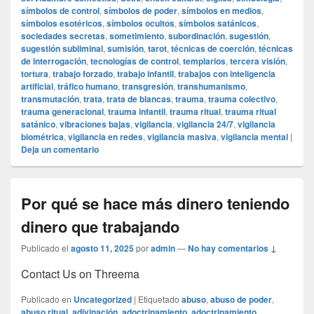
símbolos de control
,
símbolos de poder
,
símbolos en medios
,
símbolos esotéricos
,
símbolos ocultos
,
símbolos satánicos
,
sociedades secretas
,
sometimiento
,
subordinación
,
sugestión
,
sugestión subliminal
,
sumisión
,
tarot
,
técnicas de coerción
,
técnicas
de interrogación
,
tecnologías de control
,
templarios
,
tercera visión
,
tortura
,
trabajo forzado
,
trabajo infantil
,
trabajos con inteligencia
artificial
,
tráfico humano
,
transgresión
,
transhumanismo
,
transmutación
,
trata
,
trata de blancas
,
trauma
,
trauma colectivo
,
trauma generacional
,
trauma infantil
,
trauma ritual
,
trauma ritual
satánico
,
vibraciones bajas
,
vigilancia
,
vigilancia 24/7
,
vigilancia
biométrica
,
vigilancia en redes
,
vigilancia masiva
,
vigilancia mental
|
Deja un comentario
Por qué se hace más dinero teniendo
dinero que trabajando
Publicado el
agosto 11, 2025
por
admin
—
No hay comentarios ↓
Contact Us on Threema
Publicado en
Uncategorized
|
Etiquetado
abuso
,
abuso de poder
,
abuso ritual
,
adivinación
,
adoctrinamiento
,
adoctrinamiento