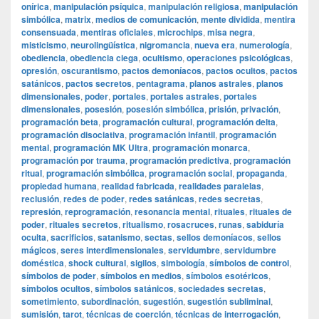
onírica
,
manipulación psíquica
,
manipulación religiosa
,
manipulación
simbólica
,
matrix
,
medios de comunicación
,
mente dividida
,
mentira
consensuada
,
mentiras oficiales
,
microchips
,
misa negra
,
misticismo
,
neurolingüística
,
nigromancia
,
nueva era
,
numerología
,
obediencia
,
obediencia ciega
,
ocultismo
,
operaciones psicológicas
,
opresión
,
oscurantismo
,
pactos demoníacos
,
pactos ocultos
,
pactos
satánicos
,
pactos secretos
,
pentagrama
,
planos astrales
,
planos
dimensionales
,
poder
,
portales
,
portales astrales
,
portales
dimensionales
,
posesión
,
posesión simbólica
,
prisión
,
privación
,
programación beta
,
programación cultural
,
programación delta
,
programación disociativa
,
programación infantil
,
programación
mental
,
programación MK Ultra
,
programación monarca
,
programación por trauma
,
programación predictiva
,
programación
ritual
,
programación simbólica
,
programación social
,
propaganda
,
propiedad humana
,
realidad fabricada
,
realidades paralelas
,
reclusión
,
redes de poder
,
redes satánicas
,
redes secretas
,
represión
,
reprogramación
,
resonancia mental
,
rituales
,
rituales de
poder
,
rituales secretos
,
ritualismo
,
rosacruces
,
runas
,
sabiduría
oculta
,
sacrificios
,
satanismo
,
sectas
,
sellos demoníacos
,
sellos
mágicos
,
seres interdimensionales
,
servidumbre
,
servidumbre
doméstica
,
shock cultural
,
sigilos
,
simbología
,
símbolos de control
,
símbolos de poder
,
símbolos en medios
,
símbolos esotéricos
,
símbolos ocultos
,
símbolos satánicos
,
sociedades secretas
,
sometimiento
,
subordinación
,
sugestión
,
sugestión subliminal
,
sumisión
,
tarot
,
técnicas de coerción
,
técnicas de interrogación
,