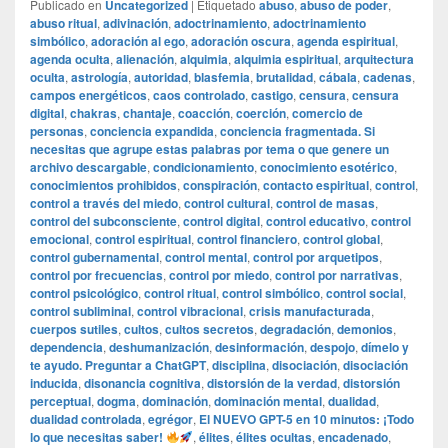
Publicado en
Uncategorized
|
Etiquetado
abuso
,
abuso de poder
,
abuso ritual
,
adivinación
,
adoctrinamiento
,
adoctrinamiento
simbólico
,
adoración al ego
,
adoración oscura
,
agenda espiritual
,
agenda oculta
,
alienación
,
alquimia
,
alquimia espiritual
,
arquitectura
oculta
,
astrología
,
autoridad
,
blasfemia
,
brutalidad
,
cábala
,
cadenas
,
campos energéticos
,
caos controlado
,
castigo
,
censura
,
censura
digital
,
chakras
,
chantaje
,
coacción
,
coerción
,
comercio de
personas
,
conciencia expandida
,
conciencia fragmentada. Si
necesitas que agrupe estas palabras por tema o que genere un
archivo descargable
,
condicionamiento
,
conocimiento esotérico
,
conocimientos prohibidos
,
conspiración
,
contacto espiritual
,
control
,
control a través del miedo
,
control cultural
,
control de masas
,
control del subconsciente
,
control digital
,
control educativo
,
control
emocional
,
control espiritual
,
control financiero
,
control global
,
control gubernamental
,
control mental
,
control por arquetipos
,
control por frecuencias
,
control por miedo
,
control por narrativas
,
control psicológico
,
control ritual
,
control simbólico
,
control social
,
control subliminal
,
control vibracional
,
crisis manufacturada
,
cuerpos sutiles
,
cultos
,
cultos secretos
,
degradación
,
demonios
,
dependencia
,
deshumanización
,
desinformación
,
despojo
,
dímelo y
te ayudo. Preguntar a ChatGPT
,
disciplina
,
disociación
,
disociación
inducida
,
disonancia cognitiva
,
distorsión de la verdad
,
distorsión
perceptual
,
dogma
,
dominación
,
dominación mental
,
dualidad
,
dualidad controlada
,
egrégor
,
El NUEVO GPT-5 en 10 minutos: ¡Todo
lo que necesitas saber!
,
élites
,
élites ocultas
,
encadenado
,