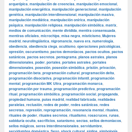
arquetípica
,
manipulación de creencias
,
manipulación emocional
,
manipulación energética
,
manipulación generacional
,
manipulación
genética
,
manipulación interdimensional
,
manipulación masiva
,
manipulación mediática
,
manipulación onírica
,
manipulación
psíquica
,
manipulación religiosa
,
manipulación simbólica
,
matrix
,
medios de comunicación
,
mente dividida
,
mentira consensuada
,
mentiras oficiales
,
microchips
,
misa negra
,
misticismo
,
Mujeres
madrid
,
neurolingüística
,
nigromancia
,
nueva era
,
numerología
,
obediencia
,
obediencia ciega
,
ocultismo
,
operaciones psicológicas
,
opresión
,
oscurantismo
,
pactos demoníacos
,
pactos ocultos
,
pactos
satánicos
,
pactos secretos
,
pentagrama
,
planos astrales
,
planos
dimensionales
,
poder
,
portales
,
portales astrales
,
portales
dimensionales
,
posesión
,
posesión simbólica
,
prisión
,
privación
,
programación beta
,
programación cultural
,
programación delta
,
programación disociativa
,
programación infantil
,
programación
mental
,
programación MK Ultra
,
programación monarca
,
programación por trauma
,
programación predictiva
,
programación
ritual
,
programación simbólica
,
programación social
,
propaganda
,
propiedad humana
,
putas madrid
,
realidad fabricada
,
realidades
paralelas
,
reclusión
,
redes de poder
,
redes satánicas
,
redes
secretas
,
represión
,
reprogramación
,
resonancia mental
,
rituales
,
rituales de poder
,
rituales secretos
,
ritualismo
,
rosacruces
,
runas
,
sabiduría oculta
,
sacrificios
,
satanismo
,
sectas
,
sellos demoníacos
,
sellos mágicos
,
seres interdimensionales
,
servidumbre
,
servidumbre doméstica
,
Sexo
,
shock cultural
,
sigilos
,
simbología
,