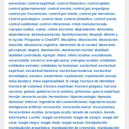
emocional
,
control espiritual
,
control financiero
,
control global
,
control gubernamental
,
control mental
,
control por arquetipos
,
control por frecuencias
,
control por miedo
,
control por narrativas
,
control psicológico
,
control ritual
,
control simbólico
,
control social
,
control subliminal
,
control vibracional
,
crisis manufacturada
,
cuerpos sutiles
,
cultos
,
cultos secretos
,
degradación
,
demonios
,
dependencia
,
deshumanización
,
desinformación
,
despojo
,
dímelo y
te ayudo. Preguntar a ChatGPT
,
disciplina
,
disociación
,
disociación
inducida
,
disonancia cognitiva
,
distorsión de la verdad
,
distorsión
perceptual
,
dogma
,
dominación
,
dominación mental
,
dualidad
,
dualidad controlada
,
egrégor
,
élites
,
élites ocultas
,
encadenado
,
encarcelado
,
encierro
,
energía astral
,
energías ocultas
,
entidades
,
entidades astrales
,
entidades no humanas
,
esclavitud
,
esclavitud
espiritual
,
esclavitud histórica
,
esclavitud moderna
,
esclavitud
tecnológica
,
esclavo
,
esoterismo
,
explotación
,
explotación sexual
,
falsa bandera
,
falsa espiritualidad
,
fe ciega
,
fractura de identidad
,
fractura de voluntad
,
fractura espiritual
,
fractura psíquica
,
fuerzas
oscuras
,
gnosis
,
gobierno en la sombra
,
grimorios
,
guerra espiritual
,
herejía
,
herencia oculta
,
hermetismo
,
hipertecnología
,
hipnosis
,
illuminati
,
infierno
,
ingeniería del consentimiento
,
ingeniería social
,
inteligencia artificial
,
invocación
,
invocación astral
,
invocaciones
,
invocaciones ocultas
,
jerarquía oculta
,
lavado de cerebro
,
lavado
informativo
,
Lucifer
,
magia ceremonial
,
magia de sangre
,
magia del
caos
,
magia negra
,
magia ritual
,
magia sexual
,
manipulación
,
manipulación arquetípica
,
manipulación de creencias
,
manipulación