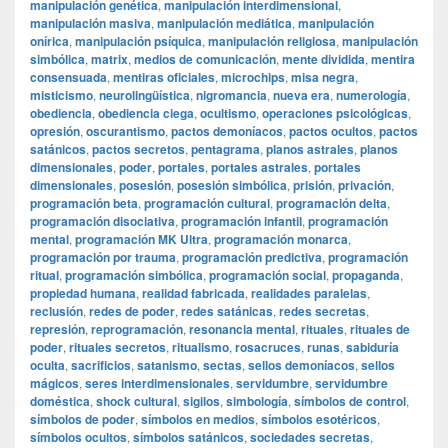
manipulación genética
,
manipulación interdimensional
,
manipulación masiva
,
manipulación mediática
,
manipulación
onírica
,
manipulación psíquica
,
manipulación religiosa
,
manipulación
simbólica
,
matrix
,
medios de comunicación
,
mente dividida
,
mentira
consensuada
,
mentiras oficiales
,
microchips
,
misa negra
,
misticismo
,
neurolingüística
,
nigromancia
,
nueva era
,
numerología
,
obediencia
,
obediencia ciega
,
ocultismo
,
operaciones psicológicas
,
opresión
,
oscurantismo
,
pactos demoníacos
,
pactos ocultos
,
pactos
satánicos
,
pactos secretos
,
pentagrama
,
planos astrales
,
planos
dimensionales
,
poder
,
portales
,
portales astrales
,
portales
dimensionales
,
posesión
,
posesión simbólica
,
prisión
,
privación
,
programación beta
,
programación cultural
,
programación delta
,
programación disociativa
,
programación infantil
,
programación
mental
,
programación MK Ultra
,
programación monarca
,
programación por trauma
,
programación predictiva
,
programación
ritual
,
programación simbólica
,
programación social
,
propaganda
,
propiedad humana
,
realidad fabricada
,
realidades paralelas
,
reclusión
,
redes de poder
,
redes satánicas
,
redes secretas
,
represión
,
reprogramación
,
resonancia mental
,
rituales
,
rituales de
poder
,
rituales secretos
,
ritualismo
,
rosacruces
,
runas
,
sabiduría
oculta
,
sacrificios
,
satanismo
,
sectas
,
sellos demoníacos
,
sellos
mágicos
,
seres interdimensionales
,
servidumbre
,
servidumbre
doméstica
,
shock cultural
,
sigilos
,
simbología
,
símbolos de control
,
símbolos de poder
,
símbolos en medios
,
símbolos esotéricos
,
símbolos ocultos
,
símbolos satánicos
,
sociedades secretas
,