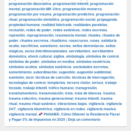
programación disociativa
,
programación infantil
,
programación
mental
,
programación MK Ultra
,
programación monarca
,
programación por trauma
,
programación predictiva
,
programación
ritual
,
programación simbólica
,
programación social
,
propaganda
,
propiedad humana
,
realidad fabricada
,
realidades paralelas
,
reclusión
,
redes de poder
,
redes satánicas
,
redes secretas
,
represión
,
reprogramación
,
resonancia mental
,
rituales
,
rituales de
poder
,
rituales secretos
,
ritualismo
,
rosacruces
,
runas
,
sabiduría
oculta
,
sacrificios
,
satanismo
,
sectas
,
sellos demoníacos
,
sellos
mágicos
,
seres interdimensionales
,
servidumbre
,
servidumbre
doméstica
,
shock cultural
,
sigilos
,
simbología
,
símbolos de control
,
símbolos de poder
,
símbolos en medios
,
símbolos esotéricos
,
símbolos ocultos
,
símbolos satánicos
,
sociedades secretas
,
sometimiento
,
subordinación
,
sugestión
,
sugestión subliminal
,
sumisión
,
tarot
,
técnicas de coerción
,
técnicas de interrogación
,
tecnologías de control
,
templarios
,
tercera visión
,
tortura
,
trabajo
forzado
,
trabajo infantil
,
tráfico humano
,
transgresión
,
transhumanismo
,
transmutación
,
trata
,
trata de blancas
,
trauma
,
trauma colectivo
,
trauma generacional
,
trauma infantil
,
trauma
ritual
,
trauma ritual satánico
,
vibraciones bajas
,
vigilancia
,
vigilancia
24/7
,
vigilancia biométrica
,
vigilancia en redes
,
vigilancia masiva
,
vigilancia mental
,
PANAMÁ: Cómo Obtener la Residencia Fiscal
y Pagar 0% de Impuestos en 2025
|
Deja un comentario