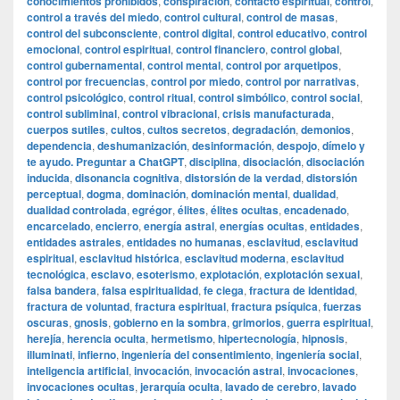
conocimientos prohibidos
,
conspiración
,
contacto espiritual
,
control
,
control a través del miedo
,
control cultural
,
control de masas
,
control del subconsciente
,
control digital
,
control educativo
,
control
emocional
,
control espiritual
,
control financiero
,
control global
,
control gubernamental
,
control mental
,
control por arquetipos
,
control por frecuencias
,
control por miedo
,
control por narrativas
,
control psicológico
,
control ritual
,
control simbólico
,
control social
,
control subliminal
,
control vibracional
,
crisis manufacturada
,
cuerpos sutiles
,
cultos
,
cultos secretos
,
degradación
,
demonios
,
dependencia
,
deshumanización
,
desinformación
,
despojo
,
dímelo y
te ayudo. Preguntar a ChatGPT
,
disciplina
,
disociación
,
disociación
inducida
,
disonancia cognitiva
,
distorsión de la verdad
,
distorsión
perceptual
,
dogma
,
dominación
,
dominación mental
,
dualidad
,
dualidad controlada
,
egrégor
,
élites
,
élites ocultas
,
encadenado
,
encarcelado
,
encierro
,
energía astral
,
energías ocultas
,
entidades
,
entidades astrales
,
entidades no humanas
,
esclavitud
,
esclavitud
espiritual
,
esclavitud histórica
,
esclavitud moderna
,
esclavitud
tecnológica
,
esclavo
,
esoterismo
,
explotación
,
explotación sexual
,
falsa bandera
,
falsa espiritualidad
,
fe ciega
,
fractura de identidad
,
fractura de voluntad
,
fractura espiritual
,
fractura psíquica
,
fuerzas
oscuras
,
gnosis
,
gobierno en la sombra
,
grimorios
,
guerra espiritual
,
herejía
,
herencia oculta
,
hermetismo
,
hipertecnología
,
hipnosis
,
illuminati
,
infierno
,
ingeniería del consentimiento
,
ingeniería social
,
inteligencia artificial
,
invocación
,
invocación astral
,
invocaciones
,
invocaciones ocultas
,
jerarquía oculta
,
lavado de cerebro
,
lavado