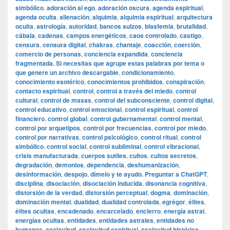
simbólico
,
adoración al ego
,
adoración oscura
,
agenda espiritual
,
agenda oculta
,
alienación
,
alquimia
,
alquimia espiritual
,
arquitectura
oculta
,
astrología
,
autoridad
,
bancos suizos
,
blasfemia
,
brutalidad
,
cábala
,
cadenas
,
campos energéticos
,
caos controlado
,
castigo
,
censura
,
censura digital
,
chakras
,
chantaje
,
coacción
,
coerción
,
comercio de personas
,
conciencia expandida
,
conciencia
fragmentada. Si necesitas que agrupe estas palabras por tema o
que genere un archivo descargable
,
condicionamiento
,
conocimiento esotérico
,
conocimientos prohibidos
,
conspiración
,
contacto espiritual
,
control
,
control a través del miedo
,
control
cultural
,
control de masas
,
control del subconsciente
,
control digital
,
control educativo
,
control emocional
,
control espiritual
,
control
financiero
,
control global
,
control gubernamental
,
control mental
,
control por arquetipos
,
control por frecuencias
,
control por miedo
,
control por narrativas
,
control psicológico
,
control ritual
,
control
simbólico
,
control social
,
control subliminal
,
control vibracional
,
crisis manufacturada
,
cuerpos sutiles
,
cultos
,
cultos secretos
,
degradación
,
demonios
,
dependencia
,
deshumanización
,
desinformación
,
despojo
,
dímelo y te ayudo. Preguntar a ChatGPT
,
disciplina
,
disociación
,
disociación inducida
,
disonancia cognitiva
,
distorsión de la verdad
,
distorsión perceptual
,
dogma
,
dominación
,
dominación mental
,
dualidad
,
dualidad controlada
,
egrégor
,
élites
,
élites ocultas
,
encadenado
,
encarcelado
,
encierro
,
energía astral
,
energías ocultas
,
entidades
,
entidades astrales
,
entidades no
humanas
,
esclavitud
,
esclavitud espiritual
,
esclavitud histórica
,