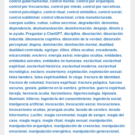
control gubernamental
,
control mental
,
control por arquetipos
,
control por frecuencias
,
control por miedo
,
control por narrativas
,
control psicológico
,
control ritual
,
control simbólico
,
control social
,
control subliminal
,
control vibracional
,
crisis manufacturada
,
cuerpos sutiles
,
cultos
,
cultos secretos
,
degradación
,
demonios
,
dependencia
,
deshumanización
,
desinformación
,
despojo
,
dímelo y
te ayudo. Preguntar a ChatGPT
,
disciplina
,
disociación
,
disociación
inducida
,
disonancia cognitiva
,
distorsión de la verdad
,
distorsión
perceptual
,
dogma
,
dominación
,
dominación mental
,
dualidad
,
dualidad controlada
,
egrégor
,
élites
,
élites ocultas
,
encadenado
,
encarcelado
,
encierro
,
energía astral
,
energías ocultas
,
entidades
,
entidades astrales
,
entidades no humanas
,
esclavitud
,
esclavitud
espiritual
,
esclavitud histórica
,
esclavitud moderna
,
esclavitud
tecnológica
,
esclavo
,
esoterismo
,
explotación
,
explotación sexual
,
falsa bandera
,
falsa espiritualidad
,
fe ciega
,
fractura de identidad
,
fractura de voluntad
,
fractura espiritual
,
fractura psíquica
,
fuerzas
oscuras
,
gnosis
,
gobierno en la sombra
,
grimorios
,
guerra espiritual
,
herejía
,
herencia oculta
,
hermetismo
,
hipertecnología
,
hipnosis
,
illuminati
,
infierno
,
ingeniería del consentimiento
,
ingeniería social
,
inteligencia artificial
,
invocación
,
invocación astral
,
invocaciones
,
invocaciones ocultas
,
jerarquía oculta
,
lavado de cerebro
,
lavado
informativo
,
Lucifer
,
magia ceremonial
,
magia de sangre
,
magia del
caos
,
magia negra
,
magia ritual
,
magia sexual
,
manipulación
,
manipulación arquetípica
,
manipulación de creencias
,
manipulación
emocional
,
manipulación energética
,
manipulación generacional
,