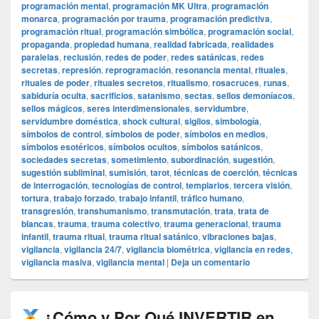
programación mental
,
programación MK Ultra
,
programación
monarca
,
programación por trauma
,
programación predictiva
,
programación ritual
,
programación simbólica
,
programación social
,
propaganda
,
propiedad humana
,
realidad fabricada
,
realidades
paralelas
,
reclusión
,
redes de poder
,
redes satánicas
,
redes
secretas
,
represión
,
reprogramación
,
resonancia mental
,
rituales
,
rituales de poder
,
rituales secretos
,
ritualismo
,
rosacruces
,
runas
,
sabiduría oculta
,
sacrificios
,
satanismo
,
sectas
,
sellos demoníacos
,
sellos mágicos
,
seres interdimensionales
,
servidumbre
,
servidumbre doméstica
,
shock cultural
,
sigilos
,
simbología
,
símbolos de control
,
símbolos de poder
,
símbolos en medios
,
símbolos esotéricos
,
símbolos ocultos
,
símbolos satánicos
,
sociedades secretas
,
sometimiento
,
subordinación
,
sugestión
,
sugestión subliminal
,
sumisión
,
tarot
,
técnicas de coerción
,
técnicas
de interrogación
,
tecnologías de control
,
templarios
,
tercera visión
,
tortura
,
trabajo forzado
,
trabajo infantil
,
tráfico humano
,
transgresión
,
transhumanismo
,
transmutación
,
trata
,
trata de
blancas
,
trauma
,
trauma colectivo
,
trauma generacional
,
trauma
infantil
,
trauma ritual
,
trauma ritual satánico
,
vibraciones bajas
,
vigilancia
,
vigilancia 24/7
,
vigilancia biométrica
,
vigilancia en redes
,
vigilancia masiva
,
vigilancia mental
|
Deja un comentario
¿Cómo y Por Qué INVERTIR en