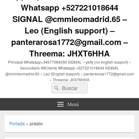
Whatsapp +527221018644
SIGNAL @cmmleomadrid.65 –
Leo (English support) –
panterarosa1772@gmail.com –
Threema: JHXT6HHA
Principal Whatsapp+34677084290 SIGNAL – yeffy (no english support) –
Secundario AttCliente Whatsapp +527221018644 SIGNAL
@cmmleomadrid.65 – Leo (English support) – panterarosa1772@gmail.com
– Threema: JHXT6HHA
Buscar
Buscar
por:
Menú
Portada
»
prisión