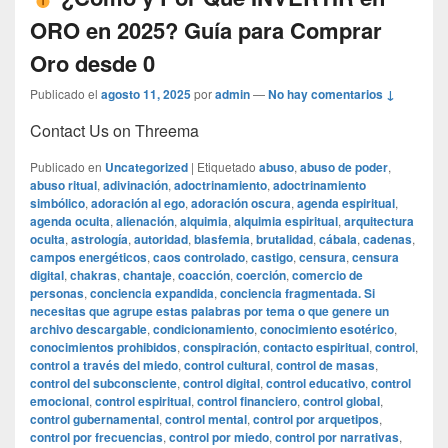
ORO en 2025? Guía para Comprar
Oro desde 0
Publicado el
agosto 11, 2025
por
admin
—
No hay comentarios ↓
Contact Us on Threema
Publicado en
Uncategorized
|
Etiquetado
abuso
,
abuso de poder
,
abuso ritual
,
adivinación
,
adoctrinamiento
,
adoctrinamiento
simbólico
,
adoración al ego
,
adoración oscura
,
agenda espiritual
,
agenda oculta
,
alienación
,
alquimia
,
alquimia espiritual
,
arquitectura
oculta
,
astrología
,
autoridad
,
blasfemia
,
brutalidad
,
cábala
,
cadenas
,
campos energéticos
,
caos controlado
,
castigo
,
censura
,
censura
digital
,
chakras
,
chantaje
,
coacción
,
coerción
,
comercio de
personas
,
conciencia expandida
,
conciencia fragmentada. Si
necesitas que agrupe estas palabras por tema o que genere un
archivo descargable
,
condicionamiento
,
conocimiento esotérico
,
conocimientos prohibidos
,
conspiración
,
contacto espiritual
,
control
,
control a través del miedo
,
control cultural
,
control de masas
,
control del subconsciente
,
control digital
,
control educativo
,
control
emocional
,
control espiritual
,
control financiero
,
control global
,
control gubernamental
,
control mental
,
control por arquetipos
,
control por frecuencias
,
control por miedo
,
control por narrativas
,