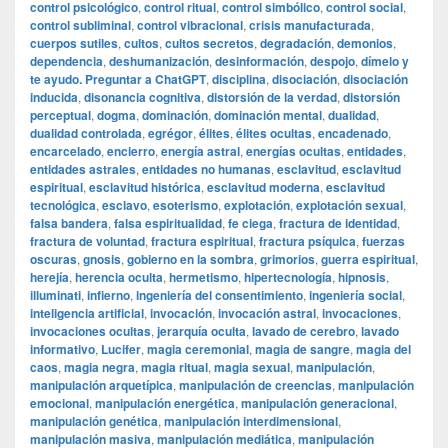
control psicológico
,
control ritual
,
control simbólico
,
control social
,
control subliminal
,
control vibracional
,
crisis manufacturada
,
cuerpos sutiles
,
cultos
,
cultos secretos
,
degradación
,
demonios
,
dependencia
,
deshumanización
,
desinformación
,
despojo
,
dímelo y
te ayudo. Preguntar a ChatGPT
,
disciplina
,
disociación
,
disociación
inducida
,
disonancia cognitiva
,
distorsión de la verdad
,
distorsión
perceptual
,
dogma
,
dominación
,
dominación mental
,
dualidad
,
dualidad controlada
,
egrégor
,
élites
,
élites ocultas
,
encadenado
,
encarcelado
,
encierro
,
energía astral
,
energías ocultas
,
entidades
,
entidades astrales
,
entidades no humanas
,
esclavitud
,
esclavitud
espiritual
,
esclavitud histórica
,
esclavitud moderna
,
esclavitud
tecnológica
,
esclavo
,
esoterismo
,
explotación
,
explotación sexual
,
falsa bandera
,
falsa espiritualidad
,
fe ciega
,
fractura de identidad
,
fractura de voluntad
,
fractura espiritual
,
fractura psíquica
,
fuerzas
oscuras
,
gnosis
,
gobierno en la sombra
,
grimorios
,
guerra espiritual
,
herejía
,
herencia oculta
,
hermetismo
,
hipertecnología
,
hipnosis
,
illuminati
,
infierno
,
ingeniería del consentimiento
,
ingeniería social
,
inteligencia artificial
,
invocación
,
invocación astral
,
invocaciones
,
invocaciones ocultas
,
jerarquía oculta
,
lavado de cerebro
,
lavado
informativo
,
Lucifer
,
magia ceremonial
,
magia de sangre
,
magia del
caos
,
magia negra
,
magia ritual
,
magia sexual
,
manipulación
,
manipulación arquetípica
,
manipulación de creencias
,
manipulación
emocional
,
manipulación energética
,
manipulación generacional
,
manipulación genética
,
manipulación interdimensional
,
manipulación masiva
,
manipulación mediática
,
manipulación