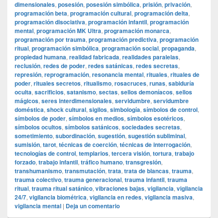
dimensionales
,
posesión
,
posesión simbólica
,
prisión
,
privación
,
programación beta
,
programación cultural
,
programación delta
,
programación disociativa
,
programación infantil
,
programación
mental
,
programación MK Ultra
,
programación monarca
,
programación por trauma
,
programación predictiva
,
programación
ritual
,
programación simbólica
,
programación social
,
propaganda
,
propiedad humana
,
realidad fabricada
,
realidades paralelas
,
reclusión
,
redes de poder
,
redes satánicas
,
redes secretas
,
represión
,
reprogramación
,
resonancia mental
,
rituales
,
rituales de
poder
,
rituales secretos
,
ritualismo
,
rosacruces
,
runas
,
sabiduría
oculta
,
sacrificios
,
satanismo
,
sectas
,
sellos demoníacos
,
sellos
mágicos
,
seres interdimensionales
,
servidumbre
,
servidumbre
doméstica
,
shock cultural
,
sigilos
,
simbología
,
símbolos de control
,
símbolos de poder
,
símbolos en medios
,
símbolos esotéricos
,
símbolos ocultos
,
símbolos satánicos
,
sociedades secretas
,
sometimiento
,
subordinación
,
sugestión
,
sugestión subliminal
,
sumisión
,
tarot
,
técnicas de coerción
,
técnicas de interrogación
,
tecnologías de control
,
templarios
,
tercera visión
,
tortura
,
trabajo
forzado
,
trabajo infantil
,
tráfico humano
,
transgresión
,
transhumanismo
,
transmutación
,
trata
,
trata de blancas
,
trauma
,
trauma colectivo
,
trauma generacional
,
trauma infantil
,
trauma
ritual
,
trauma ritual satánico
,
vibraciones bajas
,
vigilancia
,
vigilancia
24/7
,
vigilancia biométrica
,
vigilancia en redes
,
vigilancia masiva
,
vigilancia mental
|
Deja un comentario