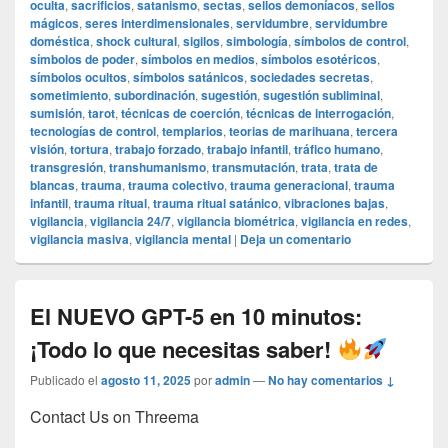
oculta
,
sacrificios
,
satanismo
,
sectas
,
sellos demoníacos
,
sellos
mágicos
,
seres interdimensionales
,
servidumbre
,
servidumbre
doméstica
,
shock cultural
,
sigilos
,
simbología
,
símbolos de control
,
símbolos de poder
,
símbolos en medios
,
símbolos esotéricos
,
símbolos ocultos
,
símbolos satánicos
,
sociedades secretas
,
sometimiento
,
subordinación
,
sugestión
,
sugestión subliminal
,
sumisión
,
tarot
,
técnicas de coerción
,
técnicas de interrogación
,
tecnologías de control
,
templarios
,
teorias de marihuana
,
tercera
visión
,
tortura
,
trabajo forzado
,
trabajo infantil
,
tráfico humano
,
transgresión
,
transhumanismo
,
transmutación
,
trata
,
trata de
blancas
,
trauma
,
trauma colectivo
,
trauma generacional
,
trauma
infantil
,
trauma ritual
,
trauma ritual satánico
,
vibraciones bajas
,
vigilancia
,
vigilancia 24/7
,
vigilancia biométrica
,
vigilancia en redes
,
vigilancia masiva
,
vigilancia mental
|
Deja un comentario
El NUEVO GPT-5 en 10 minutos:
¡Todo lo que necesitas saber!
Publicado el
agosto 11, 2025
por
admin
—
No hay comentarios ↓
Contact Us on Threema