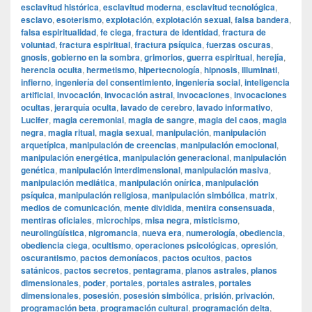
esclavitud histórica
,
esclavitud moderna
,
esclavitud tecnológica
,
esclavo
,
esoterismo
,
explotación
,
explotación sexual
,
falsa bandera
,
falsa espiritualidad
,
fe ciega
,
fractura de identidad
,
fractura de
voluntad
,
fractura espiritual
,
fractura psíquica
,
fuerzas oscuras
,
gnosis
,
gobierno en la sombra
,
grimorios
,
guerra espiritual
,
herejía
,
herencia oculta
,
hermetismo
,
hipertecnología
,
hipnosis
,
illuminati
,
infierno
,
ingeniería del consentimiento
,
ingeniería social
,
inteligencia
artificial
,
invocación
,
invocación astral
,
invocaciones
,
invocaciones
ocultas
,
jerarquía oculta
,
lavado de cerebro
,
lavado informativo
,
Lucifer
,
magia ceremonial
,
magia de sangre
,
magia del caos
,
magia
negra
,
magia ritual
,
magia sexual
,
manipulación
,
manipulación
arquetípica
,
manipulación de creencias
,
manipulación emocional
,
manipulación energética
,
manipulación generacional
,
manipulación
genética
,
manipulación interdimensional
,
manipulación masiva
,
manipulación mediática
,
manipulación onírica
,
manipulación
psíquica
,
manipulación religiosa
,
manipulación simbólica
,
matrix
,
medios de comunicación
,
mente dividida
,
mentira consensuada
,
mentiras oficiales
,
microchips
,
misa negra
,
misticismo
,
neurolingüística
,
nigromancia
,
nueva era
,
numerología
,
obediencia
,
obediencia ciega
,
ocultismo
,
operaciones psicológicas
,
opresión
,
oscurantismo
,
pactos demoníacos
,
pactos ocultos
,
pactos
satánicos
,
pactos secretos
,
pentagrama
,
planos astrales
,
planos
dimensionales
,
poder
,
portales
,
portales astrales
,
portales
dimensionales
,
posesión
,
posesión simbólica
,
prisión
,
privación
,
programación beta
,
programación cultural
,
programación delta
,