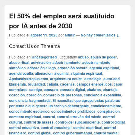
El 50% del empleo será sustituido
por IA antes de 2030
Publicado el
agosto 11, 2025
por
admin
—
No hay comentarios ↓
Contact Us on Threema
Publicado en
Uncategorized
|
Etiquetado
abuso
,
abuso de poder
,
abuso ritual
,
adivinación
,
adoctrinamiento
,
adoctrinamiento
simbólico
,
adoración al ego
,
adoración oscura
,
agenda espiritual
,
agenda oculta
,
alienación
,
alquimia
,
alquimia espiritual
,
Apolacalysisopus.com
,
arquitectura oculta
,
astrología
,
autoridad
,
blasfemia
,
brutalidad
,
cábala
,
cadenas
,
campos energéticos
,
caos
controlado
,
castigo
,
censura
,
censura digital
,
chakras
,
chantaje
,
coacción
,
coerción
,
comercio de personas
,
conciencia expandida
,
conciencia fragmentada. Si necesitas que agrupe estas palabras
por tema o que genere un archivo descargable
,
condicionamiento
,
conocimiento esotérico
,
conocimientos prohibidos
,
conspiración
,
contacto espiritual
,
control
,
control a través del miedo
,
control
cultural
,
control de masas
,
control del subconsciente
,
control digital
,
control educativo
,
control emocional
,
control espiritual
,
control
financiero
,
control global
,
control gubernamental
,
control mental
,