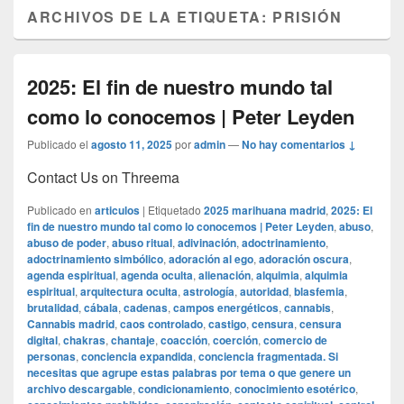
ARCHIVOS DE LA ETIQUETA:
PRISIÓN
2025: El fin de nuestro mundo tal
como lo conocemos | Peter Leyden
Publicado el
agosto 11, 2025
por
admin
—
No hay comentarios ↓
Contact Us on Threema
Publicado en
articulos
|
Etiquetado
2025 marihuana madrid
,
2025: El
fin de nuestro mundo tal como lo conocemos | Peter Leyden
,
abuso
,
abuso de poder
,
abuso ritual
,
adivinación
,
adoctrinamiento
,
adoctrinamiento simbólico
,
adoración al ego
,
adoración oscura
,
agenda espiritual
,
agenda oculta
,
alienación
,
alquimia
,
alquimia
espiritual
,
arquitectura oculta
,
astrología
,
autoridad
,
blasfemia
,
brutalidad
,
cábala
,
cadenas
,
campos energéticos
,
cannabis
,
Cannabis madrid
,
caos controlado
,
castigo
,
censura
,
censura
digital
,
chakras
,
chantaje
,
coacción
,
coerción
,
comercio de
personas
,
conciencia expandida
,
conciencia fragmentada. Si
necesitas que agrupe estas palabras por tema o que genere un
archivo descargable
,
condicionamiento
,
conocimiento esotérico
,