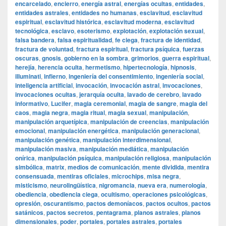
encarcelado
,
encierro
,
energía astral
,
energías ocultas
,
entidades
,
entidades astrales
,
entidades no humanas
,
esclavitud
,
esclavitud
espiritual
,
esclavitud histórica
,
esclavitud moderna
,
esclavitud
tecnológica
,
esclavo
,
esoterismo
,
explotación
,
explotación sexual
,
falsa bandera
,
falsa espiritualidad
,
fe ciega
,
fractura de identidad
,
fractura de voluntad
,
fractura espiritual
,
fractura psíquica
,
fuerzas
oscuras
,
gnosis
,
gobierno en la sombra
,
grimorios
,
guerra espiritual
,
herejía
,
herencia oculta
,
hermetismo
,
hipertecnología
,
hipnosis
,
illuminati
,
infierno
,
ingeniería del consentimiento
,
ingeniería social
,
inteligencia artificial
,
invocación
,
invocación astral
,
invocaciones
,
invocaciones ocultas
,
jerarquía oculta
,
lavado de cerebro
,
lavado
informativo
,
Lucifer
,
magia ceremonial
,
magia de sangre
,
magia del
caos
,
magia negra
,
magia ritual
,
magia sexual
,
manipulación
,
manipulación arquetípica
,
manipulación de creencias
,
manipulación
emocional
,
manipulación energética
,
manipulación generacional
,
manipulación genética
,
manipulación interdimensional
,
manipulación masiva
,
manipulación mediática
,
manipulación
onírica
,
manipulación psíquica
,
manipulación religiosa
,
manipulación
simbólica
,
matrix
,
medios de comunicación
,
mente dividida
,
mentira
consensuada
,
mentiras oficiales
,
microchips
,
misa negra
,
misticismo
,
neurolingüística
,
nigromancia
,
nueva era
,
numerología
,
obediencia
,
obediencia ciega
,
ocultismo
,
operaciones psicológicas
,
opresión
,
oscurantismo
,
pactos demoníacos
,
pactos ocultos
,
pactos
satánicos
,
pactos secretos
,
pentagrama
,
planos astrales
,
planos
dimensionales
,
poder
,
portales
,
portales astrales
,
portales