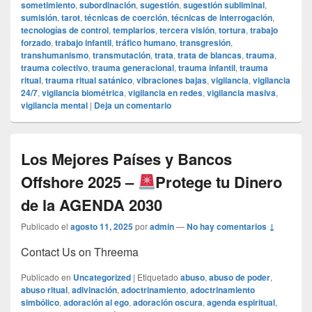
sometimiento
,
subordinación
,
sugestión
,
sugestión subliminal
,
sumisión
,
tarot
,
técnicas de coerción
,
técnicas de interrogación
,
tecnologías de control
,
templarios
,
tercera visión
,
tortura
,
trabajo
forzado
,
trabajo infantil
,
tráfico humano
,
transgresión
,
transhumanismo
,
transmutación
,
trata
,
trata de blancas
,
trauma
,
trauma colectivo
,
trauma generacional
,
trauma infantil
,
trauma
ritual
,
trauma ritual satánico
,
vibraciones bajas
,
vigilancia
,
vigilancia
24/7
,
vigilancia biométrica
,
vigilancia en redes
,
vigilancia masiva
,
vigilancia mental
|
Deja un comentario
Los Mejores Países y Bancos
Offshore 2025 –
Protege tu Dinero
de la AGENDA 2030
Publicado el
agosto 11, 2025
por
admin
—
No hay comentarios ↓
Contact Us on Threema
Publicado en
Uncategorized
|
Etiquetado
abuso
,
abuso de poder
,
abuso ritual
,
adivinación
,
adoctrinamiento
,
adoctrinamiento
simbólico
,
adoración al ego
,
adoración oscura
,
agenda espiritual
,