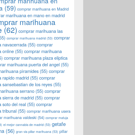
mprar marihuana en
a
(59)
comprar marihuana en Madrid
ar marihuana en mano en madrid
mprar marihuana
e
(62)
comprar marihuana las
55)
comprar
comprar marihuana madrid
(53)
a navacerrada
(55)
comprar
 online
(55)
comprar marihuana
5)
comprar marihuana plaza eliptica
rar marihuana puerta del angel
(55)
arihuana pìramides
(55)
comprar
 rapido madrid
(55)
comprar
 sansebastian de los reyes
(55)
marihuana serrano
(55)
comprar
 sierra de madrid
(55)
comprar
 soto del real
(55)
comprar
 tribunal
(55)
comprar marihuana usera
r marihuana valdeski
(54)
comprar matuja
getafe
3)
el mejor cannabis de madrid
(53)
na
(56)
pillar
gran via pillar marihuana
(53)