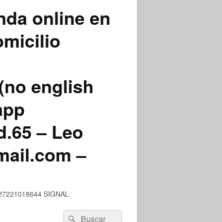
nda online en
micilio
(no english
app
.65 – Leo
mail.com –
 +527221018644 SIGNAL
Buscar
Buscar