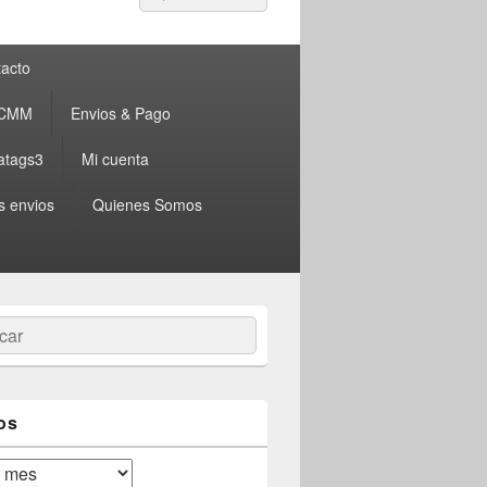
por:
acto
 CMM
Envios & Pago
atags3
Mi cuenta
s envios
Quienes Somos
ar
os