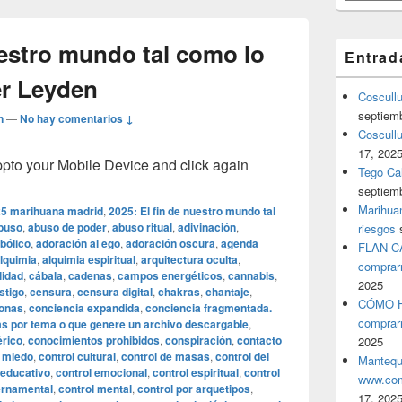
uestro mundo tal como lo
Entrad
er Leyden
Coscull
septiem
n
—
No hay comentarios ↓
Coscullu
17, 202
o your Mobile Device and click again
Tego Cal
septiem
Marihuan
5 marihuana madrid
,
2025: El fin de nuestro mundo tal
buso
,
abuso de poder
,
abuso ritual
,
adivinación
,
riesgos
bólico
,
adoración al ego
,
adoración oscura
,
agenda
FLAN C
lquimia
,
alquimia espiritual
,
arquitectura oculta
,
comprar
lidad
,
cábala
,
cadenas
,
campos energéticos
,
cannabis
,
2025
stigo
,
censura
,
censura digital
,
chakras
,
chantaje
,
CÓMO H
sonas
,
conciencia expandida
,
conciencia fragmentada.
comprar
as por tema o que genere un archivo descargable
,
érico
,
conocimientos prohibidos
,
conspiración
,
contacto
2025
l miedo
,
control cultural
,
control de masas
,
control del
Mantequ
 educativo
,
control emocional
,
control espiritual
,
control
www.com
ernamental
,
control mental
,
control por arquetipos
,
17, 202