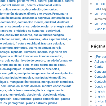
iedo
,
control por narrativas
,
control psicológico
,
control
LIL CUE
,
control subliminal
,
control vibracional
,
crisis
FAM
se
os
,
cultos secretos
,
degradación
,
demonios
,
nformación
,
despojo
,
dímelo y te ayudo. Preguntar a
Mr. Crim
ciación inducida
,
disonancia cognitiva
,
distorsión de la
septiem
,
dominación
,
dominación mental
,
dualidad
,
dualidad
Mr. Crim
tas
,
encadenado
,
encarcelado
,
encierro
,
energía astral
,
Video 2
 astrales
,
entidades no humanas
,
esclavitud
,
rica
,
esclavitud moderna
,
esclavitud tecnológica
,
lotación sexual
,
falsa bandera
,
falsa espiritualidad
,
fe
de voluntad
,
fractura espiritual
,
fractura psíquica
,
Página
la sombra
,
grimorios
,
guerra espiritual
,
herejía
,
nología
,
hipnosis
,
illuminati
,
infierno
,
ingeniería del
ligencia artificial
,
invocación
,
invocación astral
,
¿Por qu
erarquía oculta
,
lavado de cerebro
,
lavado informativo
,
Aplicac
sangre
,
magia del caos
,
magia negra
,
magia ritual
,
Carrito
ción arquetípica
,
manipulación de creencias
,
Censura
n energética
,
manipulación generacional
,
manipulación
Contact
nal
,
manipulación masiva
,
manipulación mediática
,
Contact
íquica
,
manipulación religiosa
,
manipulación simbólica
,
 comunicación
,
mente dividida
,
mentira consensuada
,
Donde c
negra
,
misticismo
,
neurolingüística
,
nigromancia
,
English
a era
,
numerología
,
obediencia
,
obediencia ciega
,
English
opresión
,
oscurantismo
,
pactos demoníacos
,
pactos
Envios 
retos
,
pentagrama
,
planos astrales
,
planos