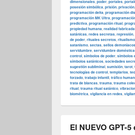
dimensionales
,
poder
,
portales
,
portal
posesión simbólica
,
prisión
,
privación
programación delta
,
programación dis
programación MK Ultra
,
programació
predictiva
,
programación ritual
,
progr
propiedad humana
,
realidad fabricada
satánicas
,
redes secretas
,
represión
,
de poder
,
rituales secretos
,
ritualismo
satanismo
,
sectas
,
sellos demoníaco
servidumbre
,
servidumbre doméstica
control
,
símbolos de poder
,
símbolos 
símbolos satánicos
,
sociedades secr
sugestión subliminal
,
sumisión
,
tarot
,
tecnologías de control
,
templarios
,
te
forzado
,
trabajo infantil
,
tráfico human
trata de blancas
,
trauma
,
trauma cole
ritual
,
trauma ritual satánico
,
vibracio
biométrica
,
vigilancia en redes
,
vigila
El NUEVO GPT-5 e