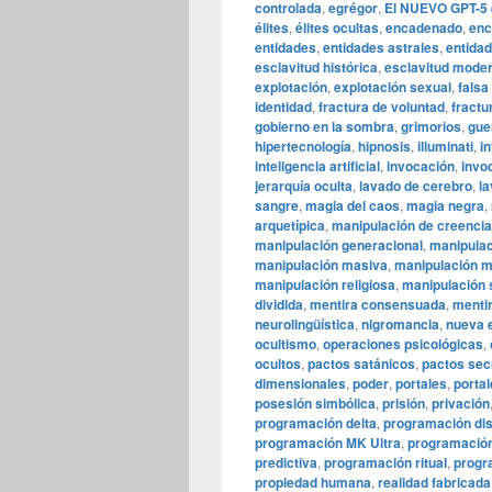
controlada
,
egrégor
,
El NUEVO GPT-5 e
élites
,
élites ocultas
,
encadenado
,
enc
entidades
,
entidades astrales
,
entida
esclavitud histórica
,
esclavitud mode
explotación
,
explotación sexual
,
falsa
identidad
,
fractura de voluntad
,
fractu
gobierno en la sombra
,
grimorios
,
gue
hipertecnología
,
hipnosis
,
illuminati
,
in
inteligencia artificial
,
invocación
,
invo
jerarquía oculta
,
lavado de cerebro
,
la
sangre
,
magia del caos
,
magia negra
,
arquetípica
,
manipulación de creenci
manipulación generacional
,
manipulac
manipulación masiva
,
manipulación m
manipulación religiosa
,
manipulación 
dividida
,
mentira consensuada
,
mentir
neurolingüística
,
nigromancia
,
nueva 
ocultismo
,
operaciones psicológicas
,
ocultos
,
pactos satánicos
,
pactos sec
dimensionales
,
poder
,
portales
,
portal
posesión simbólica
,
prisión
,
privación
programación delta
,
programación dis
programación MK Ultra
,
programació
predictiva
,
programación ritual
,
progr
propiedad humana
,
realidad fabricada