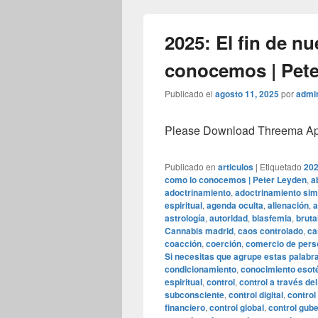
2025: El fin de n
conocemos | Pet
Publicado el
agosto 11, 2025
por
admi
Please Download Threema Appt
Publicado en
articulos
|
Etiquetado
202
como lo conocemos | Peter Leyden
,
a
adoctrinamiento
,
adoctrinamiento sim
espiritual
,
agenda oculta
,
alienación
,
a
astrología
,
autoridad
,
blasfemia
,
bruta
Cannabis madrid
,
caos controlado
,
ca
coacción
,
coerción
,
comercio de per
Si necesitas que agrupe estas palabr
condicionamiento
,
conocimiento esot
espiritual
,
control
,
control a través de
subconsciente
,
control digital
,
control
financiero
,
control global
,
control gub