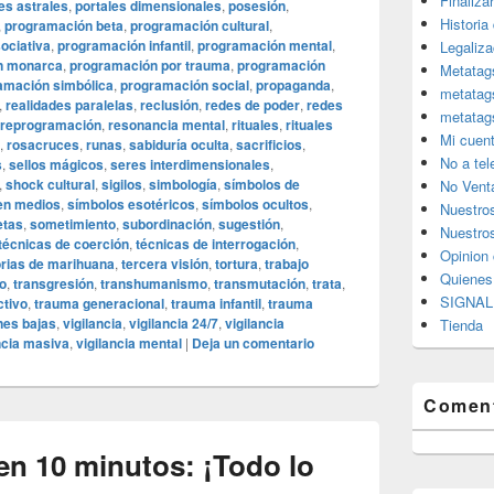
Finaliza
es astrales
,
portales dimensionales
,
posesión
,
Historia
,
programación beta
,
programación cultural
,
ociativa
,
programación infantil
,
programación mental
,
Legaliza
n monarca
,
programación por trauma
,
programación
Metatag
amación simbólica
,
programación social
,
propaganda
,
metatag
,
realidades paralelas
,
reclusión
,
redes de poder
,
redes
metatag
reprogramación
,
resonancia mental
,
rituales
,
rituales
Mi cuen
,
rosacruces
,
runas
,
sabiduría oculta
,
sacrificios
,
No a te
s
,
sellos mágicos
,
seres interdimensionales
,
,
shock cultural
,
sigilos
,
simbología
,
símbolos de
No Vent
en medios
,
símbolos esotéricos
,
símbolos ocultos
,
Nuestro
etas
,
sometimiento
,
subordinación
,
sugestión
,
Nuestros
técnicas de coerción
,
técnicas de interrogación
,
Opinion 
orias de marihuana
,
tercera visión
,
tortura
,
trabajo
Quiene
o
,
transgresión
,
transhumanismo
,
transmutación
,
trata
,
SIGNAL 
ctivo
,
trauma generacional
,
trauma infantil
,
trauma
nes bajas
,
vigilancia
,
vigilancia 24/7
,
vigilancia
Tienda
ncia masiva
,
vigilancia mental
|
Deja un comentario
Coment
n 10 minutos: ¡Todo lo