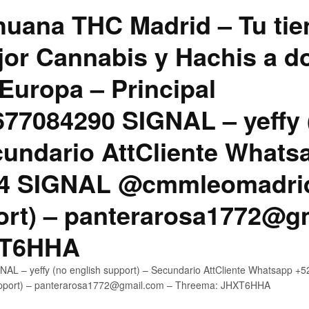
uana THC Madrid – Tu tie
jor Cannabis y Hachis a do
Europa – Principal
7084290 SIGNAL – yeffy 
cundario AttCliente Whats
4 SIGNAL @cmmleomadrid
ort) – panterarosa1772@g
XT6HHA
AL – yeffy (no english support) – Secundario AttCliente Whatsapp
upport) – panterarosa1772@gmail.com – Threema: JHXT6HHA