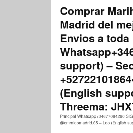
Comprar Marih
Madrid del me
Envios a toda 
Whatsapp+3467
support) – Se
+52722101864
(English supp
Threema: JH
Principal Whatsapp+34677084290 SIGN
@cmmleomadrid.65 – Leo (English s