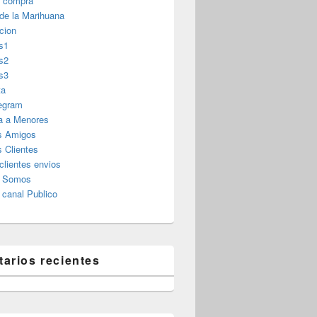
r compra
 de la Marihuana
cion
s1
s2
s3
ta
legram
a a Menores
s Amigos
 Clientes
clientes envios
s Somos
canal Publico
arios recientes