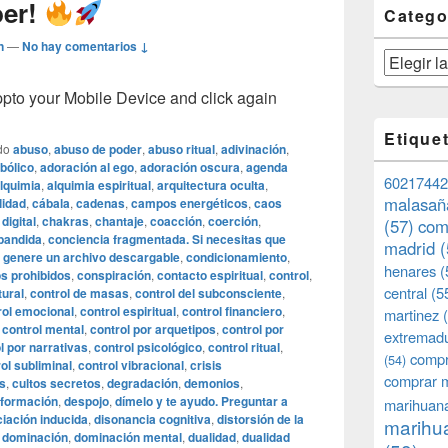
ber!
Catego
n
—
No hay comentarios ↓
Categorías
o your Mobile Device and click again
Etique
do
abuso
,
abuso de poder
,
abuso ritual
,
adivinación
,
bólico
,
adoración al ego
,
adoración oscura
,
agenda
60217442
lquimia
,
alquimia espiritual
,
arquitectura oculta
,
malasañ
lidad
,
cábala
,
cadenas
,
campos energéticos
,
caos
digital
,
chakras
,
chantaje
,
coacción
,
coerción
,
(57)
com
pandida
,
conciencia fragmentada. Si necesitas que
madrid
(
 genere un archivo descargable
,
condicionamiento
,
henares
(
s prohibidos
,
conspiración
,
contacto espiritual
,
control
,
central
(5
tural
,
control de masas
,
control del subconsciente
,
rol emocional
,
control espiritual
,
control financiero
,
martinez
(
,
control mental
,
control por arquetipos
,
control por
extremad
l por narrativas
,
control psicológico
,
control ritual
,
compr
(54)
ol subliminal
,
control vibracional
,
crisis
comprar 
os
,
cultos secretos
,
degradación
,
demonios
,
nformación
,
despojo
,
dímelo y te ayudo. Preguntar a
marihuana
ciación inducida
,
disonancia cognitiva
,
distorsión de la
marihua
,
dominación
,
dominación mental
,
dualidad
,
dualidad