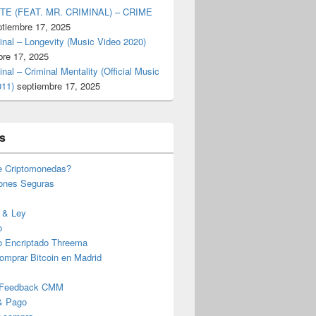
TE (FEAT. MR. CRIMINAL) – CRIME
ptiembre 17, 2025
inal – Longevity (Music Video 2020)
bre 17, 2025
inal – Criminal Mentality (Official Music
011)
septiembre 17, 2025
s
e Criptomonedas?
iones Seguras
 & Ley
o
o Encriptado Threema
omprar Bitcoin en Madrid
 Feedback CMM
& Pago