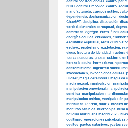
control por frecuencias
,
control por m
ritual
,
control simbólico
,
control social
manufacturada
,
cuerpos sutiles
,
cult
dependencia
,
deshumanización
,
desi
ChatGPT
,
disciplina
,
disociación
,
diso
verdad
,
distorsión perceptual
,
dogma
controlada
,
egrégor
,
élites
,
élites ocul
energías ocultas
,
entidades
,
entidades
esclavitud espiritual
,
esclavitud histó
esclavo
,
esoterismo
,
explotación
,
exp
ciega
,
fractura de identidad
,
fractura 
fuerzas oscuras
,
gnosis
,
gobierno en 
herencia oculta
,
hermetismo
,
hipertec
consentimiento
,
ingeniería social
,
inte
invocaciones
,
invocaciones ocultas
,
j
Lucifer
,
magia ceremonial
,
magia de 
magia sexual
,
manipulación
,
manipula
manipulación emocional
,
manipulació
genética
,
manipulación interdimensio
manipulación onírica
,
manipulación ps
marihuana secreta
,
matrix
,
medios de
mentiras oficiales
,
microchips
,
misa 
noticias marihuana madrid 2025
,
nuev
ocultismo
,
operaciones psicológicas
,
ocultos
,
pactos satánicos
,
pactos sec