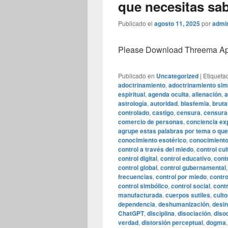
que necesitas sa
Publicado el
agosto 11, 2025
por
admi
Please Download Threema Appt
Publicado en
Uncategorized
|
Etiqueta
adoctrinamiento
,
adoctrinamiento sim
espiritual
,
agenda oculta
,
alienación
,
a
astrología
,
autoridad
,
blasfemia
,
bruta
controlado
,
castigo
,
censura
,
censura 
comercio de personas
,
conciencia ex
agrupe estas palabras por tema o que
conocimiento esotérico
,
conocimiento
control a través del miedo
,
control cul
control digital
,
control educativo
,
cont
control global
,
control gubernamental
frecuencias
,
control por miedo
,
contro
control simbólico
,
control social
,
contr
manufacturada
,
cuerpos sutiles
,
cult
dependencia
,
deshumanización
,
desi
ChatGPT
,
disciplina
,
disociación
,
diso
verdad
,
distorsión perceptual
,
dogma