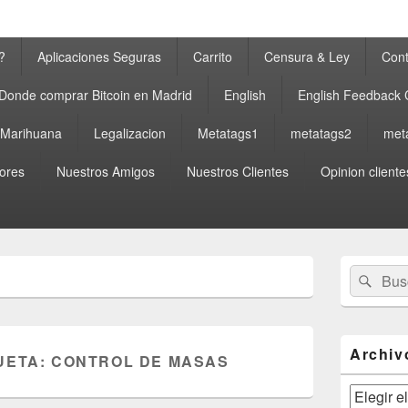
?
Aplicaciones Seguras
Carrito
Censura & Ley
Cont
Donde comprar Bitcoin en Madrid
English
English Feedback
a Marihuana
Legalizacion
Metatags1
metatags2
met
ores
Nuestros Amigos
Nuestros Clientes
Opinion cliente
El
Buscar
Busc
área
por:
de
widget
barra
lateral
Archiv
UETA:
CONTROL DE MASAS
primaria
Archivos