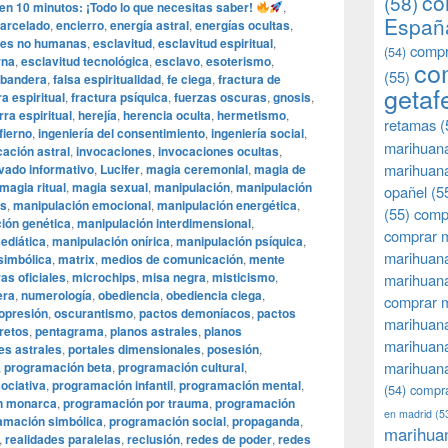
co
(58)
n 10 minutos: ¡Todo lo que necesitas saber!
,
Españ
arcelado
,
encierro
,
energía astral
,
energías ocultas
,
des no humanas
,
esclavitud
,
esclavitud espiritual
,
compr
(54)
rna
,
esclavitud tecnológica
,
esclavo
,
esoterismo
,
co
(55)
 bandera
,
falsa espiritualidad
,
fe ciega
,
fractura de
getaf
ra espiritual
,
fractura psíquica
,
fuerzas oscuras
,
gnosis
,
rra espiritual
,
herejía
,
herencia oculta
,
hermetismo
,
retamas
(
fierno
,
ingeniería del consentimiento
,
ingeniería social
,
marihuan
cación astral
,
invocaciones
,
invocaciones ocultas
,
marihuana
vado informativo
,
Lucifer
,
magia ceremonial
,
magia de
magia ritual
,
magia sexual
,
manipulación
,
manipulación
opañel
(5
as
,
manipulación emocional
,
manipulación energética
,
(55)
comp
ión genética
,
manipulación interdimensional
,
comprar m
ediática
,
manipulación onírica
,
manipulación psíquica
,
marihuana
simbólica
,
matrix
,
medios de comunicación
,
mente
as oficiales
,
microchips
,
misa negra
,
misticismo
,
marihuana
era
,
numerología
,
obediencia
,
obediencia ciega
,
comprar 
opresión
,
oscurantismo
,
pactos demoníacos
,
pactos
marihuana
retos
,
pentagrama
,
planos astrales
,
planos
marihuana
es astrales
,
portales dimensionales
,
posesión
,
marihuana
,
programación beta
,
programación cultural
,
ociativa
,
programación infantil
,
programación mental
,
(54)
compra
n monarca
,
programación por trauma
,
programación
en madrid
(5
amación simbólica
,
programación social
,
propaganda
,
marihua
,
realidades paralelas
,
reclusión
,
redes de poder
,
redes