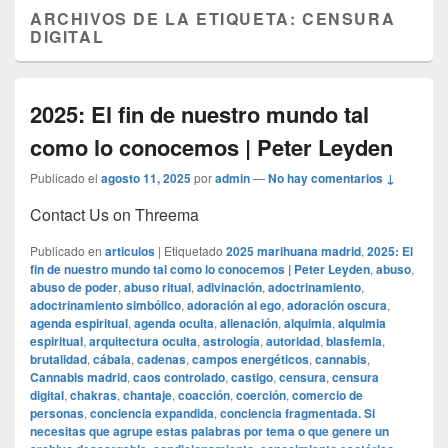
ARCHIVOS DE LA ETIQUETA:
CENSURA
DIGITAL
2025: El fin de nuestro mundo tal
como lo conocemos | Peter Leyden
Publicado el
agosto 11, 2025
por
admin
—
No hay comentarios ↓
Contact Us on Threema
Publicado en
articulos
|
Etiquetado
2025 marihuana madrid
,
2025: El
fin de nuestro mundo tal como lo conocemos | Peter Leyden
,
abuso
,
abuso de poder
,
abuso ritual
,
adivinación
,
adoctrinamiento
,
adoctrinamiento simbólico
,
adoración al ego
,
adoración oscura
,
agenda espiritual
,
agenda oculta
,
alienación
,
alquimia
,
alquimia
espiritual
,
arquitectura oculta
,
astrología
,
autoridad
,
blasfemia
,
brutalidad
,
cábala
,
cadenas
,
campos energéticos
,
cannabis
,
Cannabis madrid
,
caos controlado
,
castigo
,
censura
,
censura
digital
,
chakras
,
chantaje
,
coacción
,
coerción
,
comercio de
personas
,
conciencia expandida
,
conciencia fragmentada. Si
necesitas que agrupe estas palabras por tema o que genere un