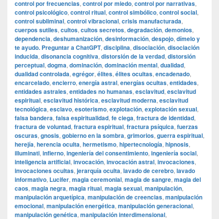
control por frecuencias
,
control por miedo
,
control por narrativas
,
control psicológico
,
control ritual
,
control simbólico
,
control social
,
control subliminal
,
control vibracional
,
crisis manufacturada
,
cuerpos sutiles
,
cultos
,
cultos secretos
,
degradación
,
demonios
,
dependencia
,
deshumanización
,
desinformación
,
despojo
,
dímelo y
te ayudo. Preguntar a ChatGPT
,
disciplina
,
disociación
,
disociación
inducida
,
disonancia cognitiva
,
distorsión de la verdad
,
distorsión
perceptual
,
dogma
,
dominación
,
dominación mental
,
dualidad
,
dualidad controlada
,
egrégor
,
élites
,
élites ocultas
,
encadenado
,
encarcelado
,
encierro
,
energía astral
,
energías ocultas
,
entidades
,
entidades astrales
,
entidades no humanas
,
esclavitud
,
esclavitud
espiritual
,
esclavitud histórica
,
esclavitud moderna
,
esclavitud
tecnológica
,
esclavo
,
esoterismo
,
explotación
,
explotación sexual
,
falsa bandera
,
falsa espiritualidad
,
fe ciega
,
fractura de identidad
,
fractura de voluntad
,
fractura espiritual
,
fractura psíquica
,
fuerzas
oscuras
,
gnosis
,
gobierno en la sombra
,
grimorios
,
guerra espiritual
,
herejía
,
herencia oculta
,
hermetismo
,
hipertecnología
,
hipnosis
,
illuminati
,
infierno
,
ingeniería del consentimiento
,
ingeniería social
,
inteligencia artificial
,
invocación
,
invocación astral
,
invocaciones
,
invocaciones ocultas
,
jerarquía oculta
,
lavado de cerebro
,
lavado
informativo
,
Lucifer
,
magia ceremonial
,
magia de sangre
,
magia del
caos
,
magia negra
,
magia ritual
,
magia sexual
,
manipulación
,
manipulación arquetípica
,
manipulación de creencias
,
manipulación
emocional
,
manipulación energética
,
manipulación generacional
,
manipulación genética
,
manipulación interdimensional
,