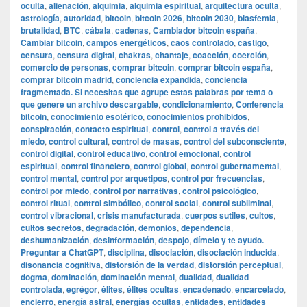
oculta
,
alienación
,
alquimia
,
alquimia espiritual
,
arquitectura oculta
,
astrología
,
autoridad
,
bitcoin
,
bitcoin 2026
,
bitcoin 2030
,
blasfemia
,
brutalidad
,
BTC
,
cábala
,
cadenas
,
Cambiador bitcoin españa
,
Cambiar bitcoin
,
campos energéticos
,
caos controlado
,
castigo
,
censura
,
censura digital
,
chakras
,
chantaje
,
coacción
,
coerción
,
comercio de personas
,
comprar bitcoin
,
comprar bitcoin españa
,
comprar bitcoin madrid
,
conciencia expandida
,
conciencia
fragmentada. Si necesitas que agrupe estas palabras por tema o
que genere un archivo descargable
,
condicionamiento
,
Conferencia
bitcoin
,
conocimiento esotérico
,
conocimientos prohibidos
,
conspiración
,
contacto espiritual
,
control
,
control a través del
miedo
,
control cultural
,
control de masas
,
control del subconsciente
,
control digital
,
control educativo
,
control emocional
,
control
espiritual
,
control financiero
,
control global
,
control gubernamental
,
control mental
,
control por arquetipos
,
control por frecuencias
,
control por miedo
,
control por narrativas
,
control psicológico
,
control ritual
,
control simbólico
,
control social
,
control subliminal
,
control vibracional
,
crisis manufacturada
,
cuerpos sutiles
,
cultos
,
cultos secretos
,
degradación
,
demonios
,
dependencia
,
deshumanización
,
desinformación
,
despojo
,
dímelo y te ayudo.
Preguntar a ChatGPT
,
disciplina
,
disociación
,
disociación inducida
,
disonancia cognitiva
,
distorsión de la verdad
,
distorsión perceptual
,
dogma
,
dominación
,
dominación mental
,
dualidad
,
dualidad
controlada
,
egrégor
,
élites
,
élites ocultas
,
encadenado
,
encarcelado
,
encierro
,
energía astral
,
energías ocultas
,
entidades
,
entidades