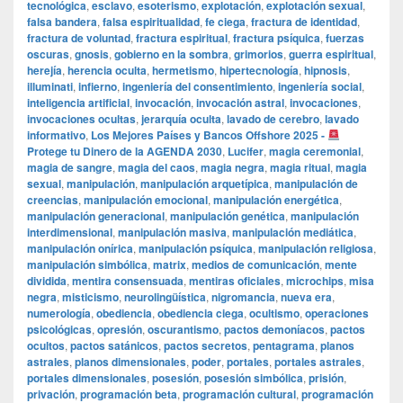
tecnológica
,
esclavo
,
esoterismo
,
explotación
,
explotación sexual
,
falsa bandera
,
falsa espiritualidad
,
fe ciega
,
fractura de identidad
,
fractura de voluntad
,
fractura espiritual
,
fractura psíquica
,
fuerzas
oscuras
,
gnosis
,
gobierno en la sombra
,
grimorios
,
guerra espiritual
,
herejía
,
herencia oculta
,
hermetismo
,
hipertecnología
,
hipnosis
,
illuminati
,
infierno
,
ingeniería del consentimiento
,
ingeniería social
,
inteligencia artificial
,
invocación
,
invocación astral
,
invocaciones
,
invocaciones ocultas
,
jerarquía oculta
,
lavado de cerebro
,
lavado
informativo
,
Los Mejores Países y Bancos Offshore 2025 -
Protege tu Dinero de la AGENDA 2030
,
Lucifer
,
magia ceremonial
,
magia de sangre
,
magia del caos
,
magia negra
,
magia ritual
,
magia
sexual
,
manipulación
,
manipulación arquetípica
,
manipulación de
creencias
,
manipulación emocional
,
manipulación energética
,
manipulación generacional
,
manipulación genética
,
manipulación
interdimensional
,
manipulación masiva
,
manipulación mediática
,
manipulación onírica
,
manipulación psíquica
,
manipulación religiosa
,
manipulación simbólica
,
matrix
,
medios de comunicación
,
mente
dividida
,
mentira consensuada
,
mentiras oficiales
,
microchips
,
misa
negra
,
misticismo
,
neurolingüística
,
nigromancia
,
nueva era
,
numerología
,
obediencia
,
obediencia ciega
,
ocultismo
,
operaciones
psicológicas
,
opresión
,
oscurantismo
,
pactos demoníacos
,
pactos
ocultos
,
pactos satánicos
,
pactos secretos
,
pentagrama
,
planos
astrales
,
planos dimensionales
,
poder
,
portales
,
portales astrales
,
portales dimensionales
,
posesión
,
posesión simbólica
,
prisión
,
privación
,
programación beta
,
programación cultural
,
programación