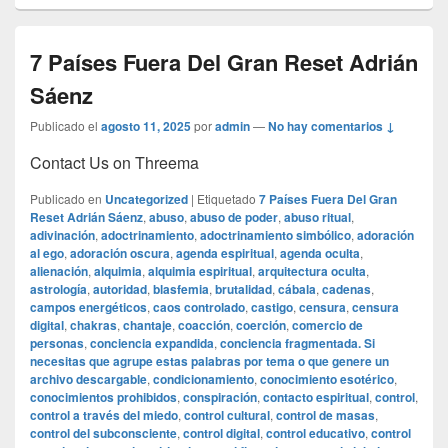
7 Países Fuera Del Gran Reset Adrián
Sáenz
Publicado el
agosto 11, 2025
por
admin
—
No hay comentarios ↓
Contact Us on Threema
Publicado en
Uncategorized
|
Etiquetado
7 Países Fuera Del Gran
Reset Adrián Sáenz
,
abuso
,
abuso de poder
,
abuso ritual
,
adivinación
,
adoctrinamiento
,
adoctrinamiento simbólico
,
adoración
al ego
,
adoración oscura
,
agenda espiritual
,
agenda oculta
,
alienación
,
alquimia
,
alquimia espiritual
,
arquitectura oculta
,
astrología
,
autoridad
,
blasfemia
,
brutalidad
,
cábala
,
cadenas
,
campos energéticos
,
caos controlado
,
castigo
,
censura
,
censura
digital
,
chakras
,
chantaje
,
coacción
,
coerción
,
comercio de
personas
,
conciencia expandida
,
conciencia fragmentada. Si
necesitas que agrupe estas palabras por tema o que genere un
archivo descargable
,
condicionamiento
,
conocimiento esotérico
,
conocimientos prohibidos
,
conspiración
,
contacto espiritual
,
control
,
control a través del miedo
,
control cultural
,
control de masas
,
control del subconsciente
,
control digital
,
control educativo
,
control