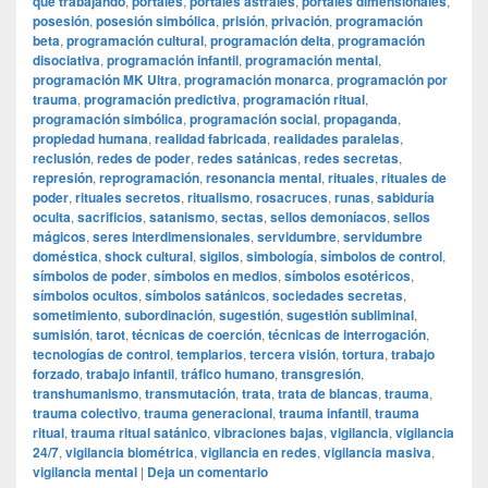
que trabajando
,
portales
,
portales astrales
,
portales dimensionales
,
posesión
,
posesión simbólica
,
prisión
,
privación
,
programación
beta
,
programación cultural
,
programación delta
,
programación
disociativa
,
programación infantil
,
programación mental
,
programación MK Ultra
,
programación monarca
,
programación por
trauma
,
programación predictiva
,
programación ritual
,
programación simbólica
,
programación social
,
propaganda
,
propiedad humana
,
realidad fabricada
,
realidades paralelas
,
reclusión
,
redes de poder
,
redes satánicas
,
redes secretas
,
represión
,
reprogramación
,
resonancia mental
,
rituales
,
rituales de
poder
,
rituales secretos
,
ritualismo
,
rosacruces
,
runas
,
sabiduría
oculta
,
sacrificios
,
satanismo
,
sectas
,
sellos demoníacos
,
sellos
mágicos
,
seres interdimensionales
,
servidumbre
,
servidumbre
doméstica
,
shock cultural
,
sigilos
,
simbología
,
símbolos de control
,
símbolos de poder
,
símbolos en medios
,
símbolos esotéricos
,
símbolos ocultos
,
símbolos satánicos
,
sociedades secretas
,
sometimiento
,
subordinación
,
sugestión
,
sugestión subliminal
,
sumisión
,
tarot
,
técnicas de coerción
,
técnicas de interrogación
,
tecnologías de control
,
templarios
,
tercera visión
,
tortura
,
trabajo
forzado
,
trabajo infantil
,
tráfico humano
,
transgresión
,
transhumanismo
,
transmutación
,
trata
,
trata de blancas
,
trauma
,
trauma colectivo
,
trauma generacional
,
trauma infantil
,
trauma
ritual
,
trauma ritual satánico
,
vibraciones bajas
,
vigilancia
,
vigilancia
24/7
,
vigilancia biométrica
,
vigilancia en redes
,
vigilancia masiva
,
vigilancia mental
|
Deja un comentario