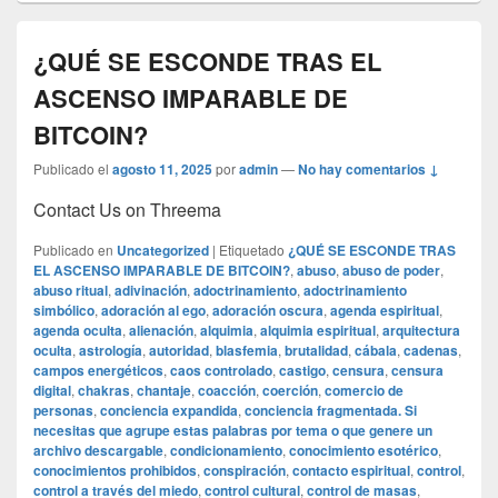
¿QUÉ SE ESCONDE TRAS EL
ASCENSO IMPARABLE DE
BITCOIN?
Publicado el
agosto 11, 2025
por
admin
—
No hay comentarios ↓
Contact Us on Threema
Publicado en
Uncategorized
|
Etiquetado
¿QUÉ SE ESCONDE TRAS
EL ASCENSO IMPARABLE DE BITCOIN?
,
abuso
,
abuso de poder
,
abuso ritual
,
adivinación
,
adoctrinamiento
,
adoctrinamiento
simbólico
,
adoración al ego
,
adoración oscura
,
agenda espiritual
,
agenda oculta
,
alienación
,
alquimia
,
alquimia espiritual
,
arquitectura
oculta
,
astrología
,
autoridad
,
blasfemia
,
brutalidad
,
cábala
,
cadenas
,
campos energéticos
,
caos controlado
,
castigo
,
censura
,
censura
digital
,
chakras
,
chantaje
,
coacción
,
coerción
,
comercio de
personas
,
conciencia expandida
,
conciencia fragmentada. Si
necesitas que agrupe estas palabras por tema o que genere un
archivo descargable
,
condicionamiento
,
conocimiento esotérico
,
conocimientos prohibidos
,
conspiración
,
contacto espiritual
,
control
,
control a través del miedo
,
control cultural
,
control de masas
,