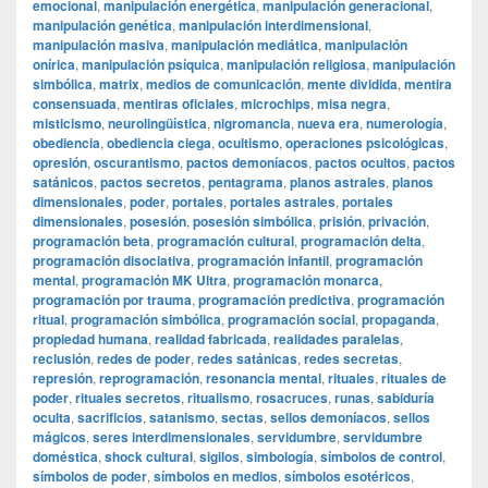
emocional
,
manipulación energética
,
manipulación generacional
,
manipulación genética
,
manipulación interdimensional
,
manipulación masiva
,
manipulación mediática
,
manipulación
onírica
,
manipulación psíquica
,
manipulación religiosa
,
manipulación
simbólica
,
matrix
,
medios de comunicación
,
mente dividida
,
mentira
consensuada
,
mentiras oficiales
,
microchips
,
misa negra
,
misticismo
,
neurolingüística
,
nigromancia
,
nueva era
,
numerología
,
obediencia
,
obediencia ciega
,
ocultismo
,
operaciones psicológicas
,
opresión
,
oscurantismo
,
pactos demoníacos
,
pactos ocultos
,
pactos
satánicos
,
pactos secretos
,
pentagrama
,
planos astrales
,
planos
dimensionales
,
poder
,
portales
,
portales astrales
,
portales
dimensionales
,
posesión
,
posesión simbólica
,
prisión
,
privación
,
programación beta
,
programación cultural
,
programación delta
,
programación disociativa
,
programación infantil
,
programación
mental
,
programación MK Ultra
,
programación monarca
,
programación por trauma
,
programación predictiva
,
programación
ritual
,
programación simbólica
,
programación social
,
propaganda
,
propiedad humana
,
realidad fabricada
,
realidades paralelas
,
reclusión
,
redes de poder
,
redes satánicas
,
redes secretas
,
represión
,
reprogramación
,
resonancia mental
,
rituales
,
rituales de
poder
,
rituales secretos
,
ritualismo
,
rosacruces
,
runas
,
sabiduría
oculta
,
sacrificios
,
satanismo
,
sectas
,
sellos demoníacos
,
sellos
mágicos
,
seres interdimensionales
,
servidumbre
,
servidumbre
doméstica
,
shock cultural
,
sigilos
,
simbología
,
símbolos de control
,
símbolos de poder
,
símbolos en medios
,
símbolos esotéricos
,