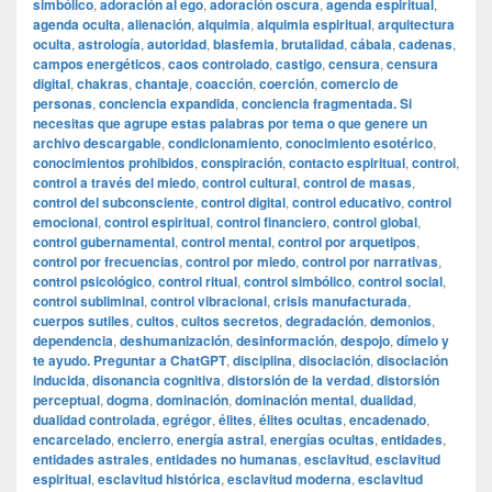
simbólico
,
adoración al ego
,
adoración oscura
,
agenda espiritual
,
agenda oculta
,
alienación
,
alquimia
,
alquimia espiritual
,
arquitectura
oculta
,
astrología
,
autoridad
,
blasfemia
,
brutalidad
,
cábala
,
cadenas
,
campos energéticos
,
caos controlado
,
castigo
,
censura
,
censura
digital
,
chakras
,
chantaje
,
coacción
,
coerción
,
comercio de
personas
,
conciencia expandida
,
conciencia fragmentada. Si
necesitas que agrupe estas palabras por tema o que genere un
archivo descargable
,
condicionamiento
,
conocimiento esotérico
,
conocimientos prohibidos
,
conspiración
,
contacto espiritual
,
control
,
control a través del miedo
,
control cultural
,
control de masas
,
control del subconsciente
,
control digital
,
control educativo
,
control
emocional
,
control espiritual
,
control financiero
,
control global
,
control gubernamental
,
control mental
,
control por arquetipos
,
control por frecuencias
,
control por miedo
,
control por narrativas
,
control psicológico
,
control ritual
,
control simbólico
,
control social
,
control subliminal
,
control vibracional
,
crisis manufacturada
,
cuerpos sutiles
,
cultos
,
cultos secretos
,
degradación
,
demonios
,
dependencia
,
deshumanización
,
desinformación
,
despojo
,
dímelo y
te ayudo. Preguntar a ChatGPT
,
disciplina
,
disociación
,
disociación
inducida
,
disonancia cognitiva
,
distorsión de la verdad
,
distorsión
perceptual
,
dogma
,
dominación
,
dominación mental
,
dualidad
,
dualidad controlada
,
egrégor
,
élites
,
élites ocultas
,
encadenado
,
encarcelado
,
encierro
,
energía astral
,
energías ocultas
,
entidades
,
entidades astrales
,
entidades no humanas
,
esclavitud
,
esclavitud
espiritual
,
esclavitud histórica
,
esclavitud moderna
,
esclavitud