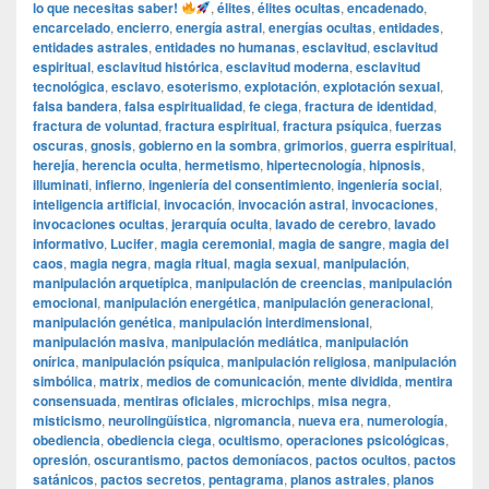
lo que necesitas saber!
,
élites
,
élites ocultas
,
encadenado
,
encarcelado
,
encierro
,
energía astral
,
energías ocultas
,
entidades
,
entidades astrales
,
entidades no humanas
,
esclavitud
,
esclavitud
espiritual
,
esclavitud histórica
,
esclavitud moderna
,
esclavitud
tecnológica
,
esclavo
,
esoterismo
,
explotación
,
explotación sexual
,
falsa bandera
,
falsa espiritualidad
,
fe ciega
,
fractura de identidad
,
fractura de voluntad
,
fractura espiritual
,
fractura psíquica
,
fuerzas
oscuras
,
gnosis
,
gobierno en la sombra
,
grimorios
,
guerra espiritual
,
herejía
,
herencia oculta
,
hermetismo
,
hipertecnología
,
hipnosis
,
illuminati
,
infierno
,
ingeniería del consentimiento
,
ingeniería social
,
inteligencia artificial
,
invocación
,
invocación astral
,
invocaciones
,
invocaciones ocultas
,
jerarquía oculta
,
lavado de cerebro
,
lavado
informativo
,
Lucifer
,
magia ceremonial
,
magia de sangre
,
magia del
caos
,
magia negra
,
magia ritual
,
magia sexual
,
manipulación
,
manipulación arquetípica
,
manipulación de creencias
,
manipulación
emocional
,
manipulación energética
,
manipulación generacional
,
manipulación genética
,
manipulación interdimensional
,
manipulación masiva
,
manipulación mediática
,
manipulación
onírica
,
manipulación psíquica
,
manipulación religiosa
,
manipulación
simbólica
,
matrix
,
medios de comunicación
,
mente dividida
,
mentira
consensuada
,
mentiras oficiales
,
microchips
,
misa negra
,
misticismo
,
neurolingüística
,
nigromancia
,
nueva era
,
numerología
,
obediencia
,
obediencia ciega
,
ocultismo
,
operaciones psicológicas
,
opresión
,
oscurantismo
,
pactos demoníacos
,
pactos ocultos
,
pactos
satánicos
,
pactos secretos
,
pentagrama
,
planos astrales
,
planos