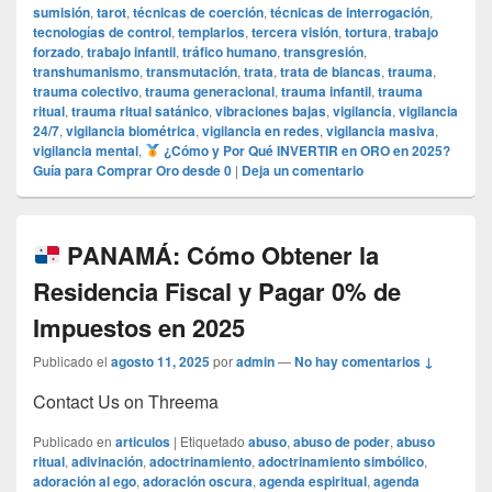
sumisión
,
tarot
,
técnicas de coerción
,
técnicas de interrogación
,
tecnologías de control
,
templarios
,
tercera visión
,
tortura
,
trabajo
forzado
,
trabajo infantil
,
tráfico humano
,
transgresión
,
transhumanismo
,
transmutación
,
trata
,
trata de blancas
,
trauma
,
trauma colectivo
,
trauma generacional
,
trauma infantil
,
trauma
ritual
,
trauma ritual satánico
,
vibraciones bajas
,
vigilancia
,
vigilancia
24/7
,
vigilancia biométrica
,
vigilancia en redes
,
vigilancia masiva
,
vigilancia mental
,
¿Cómo y Por Qué INVERTIR en ORO en 2025?
Guía para Comprar Oro desde 0
|
Deja un comentario
PANAMÁ: Cómo Obtener la
Residencia Fiscal y Pagar 0% de
Impuestos en 2025
Publicado el
agosto 11, 2025
por
admin
—
No hay comentarios ↓
Contact Us on Threema
Publicado en
articulos
|
Etiquetado
abuso
,
abuso de poder
,
abuso
ritual
,
adivinación
,
adoctrinamiento
,
adoctrinamiento simbólico
,
adoración al ego
,
adoración oscura
,
agenda espiritual
,
agenda