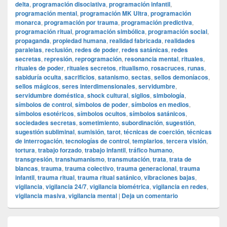
delta
,
programación disociativa
,
programación infantil
,
programación mental
,
programación MK Ultra
,
programación
monarca
,
programación por trauma
,
programación predictiva
,
programación ritual
,
programación simbólica
,
programación social
,
propaganda
,
propiedad humana
,
realidad fabricada
,
realidades
paralelas
,
reclusión
,
redes de poder
,
redes satánicas
,
redes
secretas
,
represión
,
reprogramación
,
resonancia mental
,
rituales
,
rituales de poder
,
rituales secretos
,
ritualismo
,
rosacruces
,
runas
,
sabiduría oculta
,
sacrificios
,
satanismo
,
sectas
,
sellos demoníacos
,
sellos mágicos
,
seres interdimensionales
,
servidumbre
,
servidumbre doméstica
,
shock cultural
,
sigilos
,
simbología
,
símbolos de control
,
símbolos de poder
,
símbolos en medios
,
símbolos esotéricos
,
símbolos ocultos
,
símbolos satánicos
,
sociedades secretas
,
sometimiento
,
subordinación
,
sugestión
,
sugestión subliminal
,
sumisión
,
tarot
,
técnicas de coerción
,
técnicas
de interrogación
,
tecnologías de control
,
templarios
,
tercera visión
,
tortura
,
trabajo forzado
,
trabajo infantil
,
tráfico humano
,
transgresión
,
transhumanismo
,
transmutación
,
trata
,
trata de
blancas
,
trauma
,
trauma colectivo
,
trauma generacional
,
trauma
infantil
,
trauma ritual
,
trauma ritual satánico
,
vibraciones bajas
,
vigilancia
,
vigilancia 24/7
,
vigilancia biométrica
,
vigilancia en redes
,
vigilancia masiva
,
vigilancia mental
|
Deja un comentario