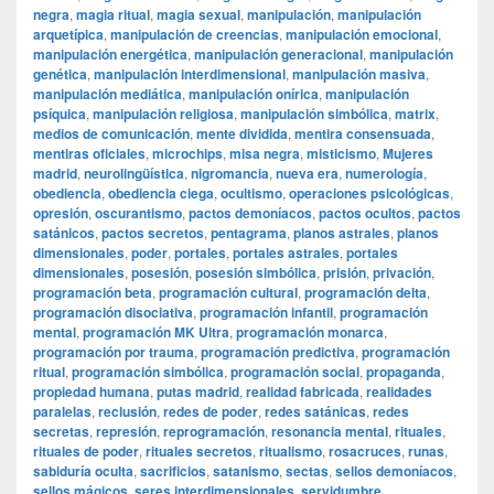
negra
,
magia ritual
,
magia sexual
,
manipulación
,
manipulación
arquetípica
,
manipulación de creencias
,
manipulación emocional
,
manipulación energética
,
manipulación generacional
,
manipulación
genética
,
manipulación interdimensional
,
manipulación masiva
,
manipulación mediática
,
manipulación onírica
,
manipulación
psíquica
,
manipulación religiosa
,
manipulación simbólica
,
matrix
,
medios de comunicación
,
mente dividida
,
mentira consensuada
,
mentiras oficiales
,
microchips
,
misa negra
,
misticismo
,
Mujeres
madrid
,
neurolingüística
,
nigromancia
,
nueva era
,
numerología
,
obediencia
,
obediencia ciega
,
ocultismo
,
operaciones psicológicas
,
opresión
,
oscurantismo
,
pactos demoníacos
,
pactos ocultos
,
pactos
satánicos
,
pactos secretos
,
pentagrama
,
planos astrales
,
planos
dimensionales
,
poder
,
portales
,
portales astrales
,
portales
dimensionales
,
posesión
,
posesión simbólica
,
prisión
,
privación
,
programación beta
,
programación cultural
,
programación delta
,
programación disociativa
,
programación infantil
,
programación
mental
,
programación MK Ultra
,
programación monarca
,
programación por trauma
,
programación predictiva
,
programación
ritual
,
programación simbólica
,
programación social
,
propaganda
,
propiedad humana
,
putas madrid
,
realidad fabricada
,
realidades
paralelas
,
reclusión
,
redes de poder
,
redes satánicas
,
redes
secretas
,
represión
,
reprogramación
,
resonancia mental
,
rituales
,
rituales de poder
,
rituales secretos
,
ritualismo
,
rosacruces
,
runas
,
sabiduría oculta
,
sacrificios
,
satanismo
,
sectas
,
sellos demoníacos
,
sellos mágicos
,
seres interdimensionales
,
servidumbre
,