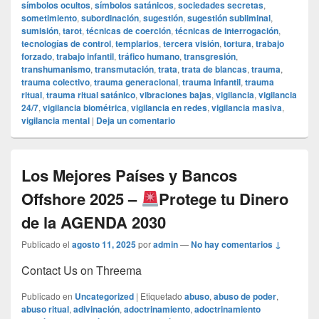
símbolos ocultos
,
símbolos satánicos
,
sociedades secretas
,
sometimiento
,
subordinación
,
sugestión
,
sugestión subliminal
,
sumisión
,
tarot
,
técnicas de coerción
,
técnicas de interrogación
,
tecnologías de control
,
templarios
,
tercera visión
,
tortura
,
trabajo
forzado
,
trabajo infantil
,
tráfico humano
,
transgresión
,
transhumanismo
,
transmutación
,
trata
,
trata de blancas
,
trauma
,
trauma colectivo
,
trauma generacional
,
trauma infantil
,
trauma
ritual
,
trauma ritual satánico
,
vibraciones bajas
,
vigilancia
,
vigilancia
24/7
,
vigilancia biométrica
,
vigilancia en redes
,
vigilancia masiva
,
vigilancia mental
|
Deja un comentario
Los Mejores Países y Bancos
Offshore 2025 –
Protege tu Dinero
de la AGENDA 2030
Publicado el
agosto 11, 2025
por
admin
—
No hay comentarios ↓
Contact Us on Threema
Publicado en
Uncategorized
|
Etiquetado
abuso
,
abuso de poder
,
abuso ritual
,
adivinación
,
adoctrinamiento
,
adoctrinamiento