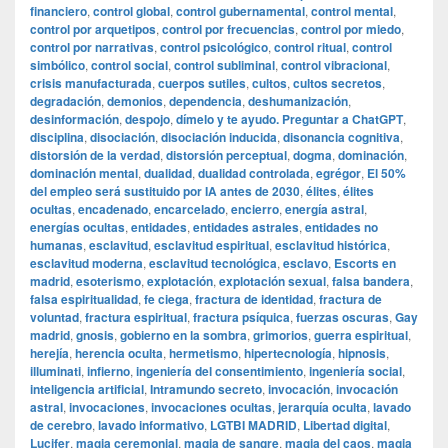
financiero
,
control global
,
control gubernamental
,
control mental
,
control por arquetipos
,
control por frecuencias
,
control por miedo
,
control por narrativas
,
control psicológico
,
control ritual
,
control
simbólico
,
control social
,
control subliminal
,
control vibracional
,
crisis manufacturada
,
cuerpos sutiles
,
cultos
,
cultos secretos
,
degradación
,
demonios
,
dependencia
,
deshumanización
,
desinformación
,
despojo
,
dímelo y te ayudo. Preguntar a ChatGPT
,
disciplina
,
disociación
,
disociación inducida
,
disonancia cognitiva
,
distorsión de la verdad
,
distorsión perceptual
,
dogma
,
dominación
,
dominación mental
,
dualidad
,
dualidad controlada
,
egrégor
,
El 50%
del empleo será sustituido por IA antes de 2030
,
élites
,
élites
ocultas
,
encadenado
,
encarcelado
,
encierro
,
energía astral
,
energías ocultas
,
entidades
,
entidades astrales
,
entidades no
humanas
,
esclavitud
,
esclavitud espiritual
,
esclavitud histórica
,
esclavitud moderna
,
esclavitud tecnológica
,
esclavo
,
Escorts en
madrid
,
esoterismo
,
explotación
,
explotación sexual
,
falsa bandera
,
falsa espiritualidad
,
fe ciega
,
fractura de identidad
,
fractura de
voluntad
,
fractura espiritual
,
fractura psíquica
,
fuerzas oscuras
,
Gay
madrid
,
gnosis
,
gobierno en la sombra
,
grimorios
,
guerra espiritual
,
herejía
,
herencia oculta
,
hermetismo
,
hipertecnología
,
hipnosis
,
illuminati
,
infierno
,
ingeniería del consentimiento
,
ingeniería social
,
inteligencia artificial
,
Intramundo secreto
,
invocación
,
invocación
astral
,
invocaciones
,
invocaciones ocultas
,
jerarquía oculta
,
lavado
de cerebro
,
lavado informativo
,
LGTBI MADRID
,
Libertad digital
,
Lucifer
,
magia ceremonial
,
magia de sangre
,
magia del caos
,
magia