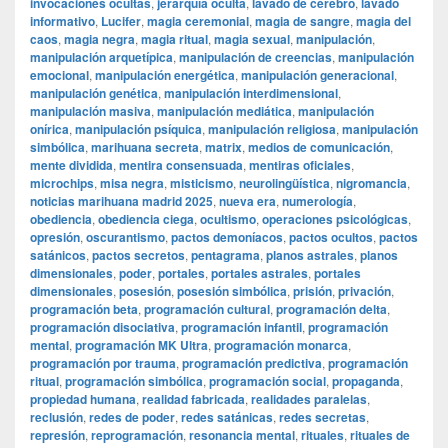
invocaciones ocultas
,
jerarquía oculta
,
lavado de cerebro
,
lavado
informativo
,
Lucifer
,
magia ceremonial
,
magia de sangre
,
magia del
caos
,
magia negra
,
magia ritual
,
magia sexual
,
manipulación
,
manipulación arquetípica
,
manipulación de creencias
,
manipulación
emocional
,
manipulación energética
,
manipulación generacional
,
manipulación genética
,
manipulación interdimensional
,
manipulación masiva
,
manipulación mediática
,
manipulación
onírica
,
manipulación psíquica
,
manipulación religiosa
,
manipulación
simbólica
,
marihuana secreta
,
matrix
,
medios de comunicación
,
mente dividida
,
mentira consensuada
,
mentiras oficiales
,
microchips
,
misa negra
,
misticismo
,
neurolingüística
,
nigromancia
,
noticias marihuana madrid 2025
,
nueva era
,
numerología
,
obediencia
,
obediencia ciega
,
ocultismo
,
operaciones psicológicas
,
opresión
,
oscurantismo
,
pactos demoníacos
,
pactos ocultos
,
pactos
satánicos
,
pactos secretos
,
pentagrama
,
planos astrales
,
planos
dimensionales
,
poder
,
portales
,
portales astrales
,
portales
dimensionales
,
posesión
,
posesión simbólica
,
prisión
,
privación
,
programación beta
,
programación cultural
,
programación delta
,
programación disociativa
,
programación infantil
,
programación
mental
,
programación MK Ultra
,
programación monarca
,
programación por trauma
,
programación predictiva
,
programación
ritual
,
programación simbólica
,
programación social
,
propaganda
,
propiedad humana
,
realidad fabricada
,
realidades paralelas
,
reclusión
,
redes de poder
,
redes satánicas
,
redes secretas
,
represión
,
reprogramación
,
resonancia mental
,
rituales
,
rituales de