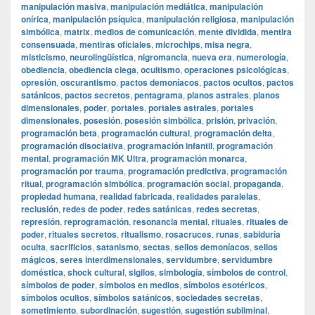
manipulación masiva
,
manipulación mediática
,
manipulación
onírica
,
manipulación psíquica
,
manipulación religiosa
,
manipulación
simbólica
,
matrix
,
medios de comunicación
,
mente dividida
,
mentira
consensuada
,
mentiras oficiales
,
microchips
,
misa negra
,
misticismo
,
neurolingüística
,
nigromancia
,
nueva era
,
numerología
,
obediencia
,
obediencia ciega
,
ocultismo
,
operaciones psicológicas
,
opresión
,
oscurantismo
,
pactos demoníacos
,
pactos ocultos
,
pactos
satánicos
,
pactos secretos
,
pentagrama
,
planos astrales
,
planos
dimensionales
,
poder
,
portales
,
portales astrales
,
portales
dimensionales
,
posesión
,
posesión simbólica
,
prisión
,
privación
,
programación beta
,
programación cultural
,
programación delta
,
programación disociativa
,
programación infantil
,
programación
mental
,
programación MK Ultra
,
programación monarca
,
programación por trauma
,
programación predictiva
,
programación
ritual
,
programación simbólica
,
programación social
,
propaganda
,
propiedad humana
,
realidad fabricada
,
realidades paralelas
,
reclusión
,
redes de poder
,
redes satánicas
,
redes secretas
,
represión
,
reprogramación
,
resonancia mental
,
rituales
,
rituales de
poder
,
rituales secretos
,
ritualismo
,
rosacruces
,
runas
,
sabiduría
oculta
,
sacrificios
,
satanismo
,
sectas
,
sellos demoníacos
,
sellos
mágicos
,
seres interdimensionales
,
servidumbre
,
servidumbre
doméstica
,
shock cultural
,
sigilos
,
simbología
,
símbolos de control
,
símbolos de poder
,
símbolos en medios
,
símbolos esotéricos
,
símbolos ocultos
,
símbolos satánicos
,
sociedades secretas
,
sometimiento
,
subordinación
,
sugestión
,
sugestión subliminal
,