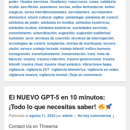
poder
,
rituales secretos
,
ritualismo
,
rosacruces
,
runas
,
sabiduría
oculta
,
sacrificios
,
satanismo
,
sectas
,
sellos demoníacos
,
sellos
mágicos
,
seres interdimensionales
,
servidumbre
,
servidumbre
doméstica
,
shock cultural
,
sigilos
,
simbología
,
símbolos de control
,
símbolos de poder
,
símbolos en medios
,
símbolos esotéricos
,
símbolos ocultos
,
símbolos satánicos
,
sociedades secretas
,
sometimiento
,
subordinación
,
sugestión
,
sugestión subliminal
,
sumisión
,
tarot
,
técnicas de coerción
,
técnicas de interrogación
,
tecnologías de control
,
templarios
,
teorias de marihuana
,
tercera
visión
,
tortura
,
trabajo forzado
,
trabajo infantil
,
tráfico humano
,
transgresión
,
transhumanismo
,
transmutación
,
trata
,
trata de
blancas
,
trauma
,
trauma colectivo
,
trauma generacional
,
trauma
infantil
,
trauma ritual
,
trauma ritual satánico
,
vibraciones bajas
,
vigilancia
,
vigilancia 24/7
,
vigilancia biométrica
,
vigilancia en redes
,
vigilancia masiva
,
vigilancia mental
|
Deja un comentario
El NUEVO GPT-5 en 10 minutos:
¡Todo lo que necesitas saber!
Publicado el
agosto 11, 2025
por
admin
—
No hay comentarios ↓
Contact Us on Threema