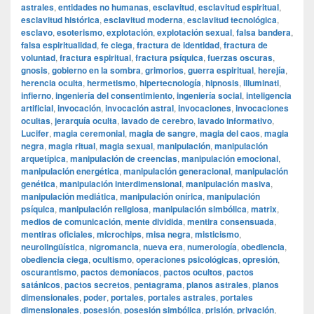
astrales
,
entidades no humanas
,
esclavitud
,
esclavitud espiritual
,
esclavitud histórica
,
esclavitud moderna
,
esclavitud tecnológica
,
esclavo
,
esoterismo
,
explotación
,
explotación sexual
,
falsa bandera
,
falsa espiritualidad
,
fe ciega
,
fractura de identidad
,
fractura de
voluntad
,
fractura espiritual
,
fractura psíquica
,
fuerzas oscuras
,
gnosis
,
gobierno en la sombra
,
grimorios
,
guerra espiritual
,
herejía
,
herencia oculta
,
hermetismo
,
hipertecnología
,
hipnosis
,
illuminati
,
infierno
,
ingeniería del consentimiento
,
ingeniería social
,
inteligencia
artificial
,
invocación
,
invocación astral
,
invocaciones
,
invocaciones
ocultas
,
jerarquía oculta
,
lavado de cerebro
,
lavado informativo
,
Lucifer
,
magia ceremonial
,
magia de sangre
,
magia del caos
,
magia
negra
,
magia ritual
,
magia sexual
,
manipulación
,
manipulación
arquetípica
,
manipulación de creencias
,
manipulación emocional
,
manipulación energética
,
manipulación generacional
,
manipulación
genética
,
manipulación interdimensional
,
manipulación masiva
,
manipulación mediática
,
manipulación onírica
,
manipulación
psíquica
,
manipulación religiosa
,
manipulación simbólica
,
matrix
,
medios de comunicación
,
mente dividida
,
mentira consensuada
,
mentiras oficiales
,
microchips
,
misa negra
,
misticismo
,
neurolingüística
,
nigromancia
,
nueva era
,
numerología
,
obediencia
,
obediencia ciega
,
ocultismo
,
operaciones psicológicas
,
opresión
,
oscurantismo
,
pactos demoníacos
,
pactos ocultos
,
pactos
satánicos
,
pactos secretos
,
pentagrama
,
planos astrales
,
planos
dimensionales
,
poder
,
portales
,
portales astrales
,
portales
dimensionales
,
posesión
,
posesión simbólica
,
prisión
,
privación
,