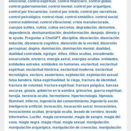
emocional
,
control espiritual
,
control financiero
,
control global
,
control gubernamental
,
control mental
,
control por arquetipos
,
control por frecuencias
,
control por miedo
,
control por narrativas
,
control psicológico
,
control ritual
,
control simbólico
,
control social
,
control subliminal
,
control vibracional
,
crisis manufacturada
,
cuerpos sutiles
,
cultos
,
cultos secretos
,
degradación
,
demonios
,
dependencia
,
deshumanización
,
desinformación
,
despojo
,
dímelo y
te ayudo. Preguntar a ChatGPT
,
disciplina
,
disociación
,
disociación
inducida
,
disonancia cognitiva
,
distorsión de la verdad
,
distorsión
perceptual
,
dogma
,
dominación
,
dominación mental
,
dualidad
,
dualidad controlada
,
egrégor
,
élites
,
élites ocultas
,
encadenado
,
encarcelado
,
encierro
,
energía astral
,
energías ocultas
,
entidades
,
entidades astrales
,
entidades no humanas
,
esclavitud
,
esclavitud
espiritual
,
esclavitud histórica
,
esclavitud moderna
,
esclavitud
tecnológica
,
esclavo
,
esoterismo
,
explotación
,
explotación sexual
,
falsa bandera
,
falsa espiritualidad
,
fe ciega
,
fractura de identidad
,
fractura de voluntad
,
fractura espiritual
,
fractura psíquica
,
fuerzas
oscuras
,
gnosis
,
gobierno en la sombra
,
grimorios
,
guerra espiritual
,
herejía
,
herencia oculta
,
hermetismo
,
hipertecnología
,
hipnosis
,
illuminati
,
infierno
,
ingeniería del consentimiento
,
ingeniería social
,
inteligencia artificial
,
invocación
,
invocación astral
,
invocaciones
,
invocaciones ocultas
,
jerarquía oculta
,
lavado de cerebro
,
lavado
informativo
,
Lucifer
,
magia ceremonial
,
magia de sangre
,
magia del
caos
,
magia negra
,
magia ritual
,
magia sexual
,
manipulación
,
manipulación arquetípica
,
manipulación de creencias
,
manipulación