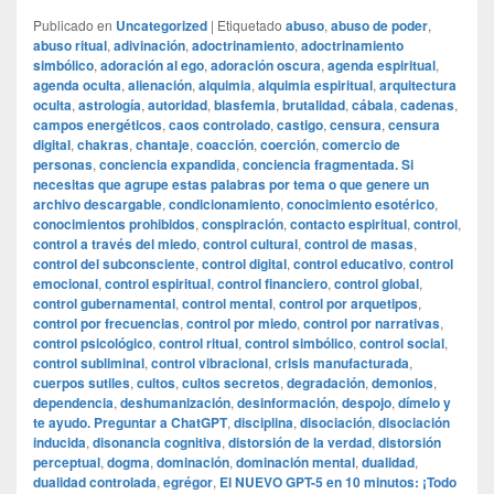
Publicado en
Uncategorized
|
Etiquetado
abuso
,
abuso de poder
,
abuso ritual
,
adivinación
,
adoctrinamiento
,
adoctrinamiento
simbólico
,
adoración al ego
,
adoración oscura
,
agenda espiritual
,
agenda oculta
,
alienación
,
alquimia
,
alquimia espiritual
,
arquitectura
oculta
,
astrología
,
autoridad
,
blasfemia
,
brutalidad
,
cábala
,
cadenas
,
campos energéticos
,
caos controlado
,
castigo
,
censura
,
censura
digital
,
chakras
,
chantaje
,
coacción
,
coerción
,
comercio de
personas
,
conciencia expandida
,
conciencia fragmentada. Si
necesitas que agrupe estas palabras por tema o que genere un
archivo descargable
,
condicionamiento
,
conocimiento esotérico
,
conocimientos prohibidos
,
conspiración
,
contacto espiritual
,
control
,
control a través del miedo
,
control cultural
,
control de masas
,
control del subconsciente
,
control digital
,
control educativo
,
control
emocional
,
control espiritual
,
control financiero
,
control global
,
control gubernamental
,
control mental
,
control por arquetipos
,
control por frecuencias
,
control por miedo
,
control por narrativas
,
control psicológico
,
control ritual
,
control simbólico
,
control social
,
control subliminal
,
control vibracional
,
crisis manufacturada
,
cuerpos sutiles
,
cultos
,
cultos secretos
,
degradación
,
demonios
,
dependencia
,
deshumanización
,
desinformación
,
despojo
,
dímelo y
te ayudo. Preguntar a ChatGPT
,
disciplina
,
disociación
,
disociación
inducida
,
disonancia cognitiva
,
distorsión de la verdad
,
distorsión
perceptual
,
dogma
,
dominación
,
dominación mental
,
dualidad
,
dualidad controlada
,
egrégor
,
El NUEVO GPT-5 en 10 minutos: ¡Todo