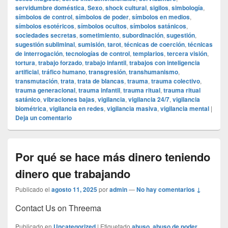
servidumbre doméstica
,
Sexo
,
shock cultural
,
sigilos
,
simbología
,
símbolos de control
,
símbolos de poder
,
símbolos en medios
,
símbolos esotéricos
,
símbolos ocultos
,
símbolos satánicos
,
sociedades secretas
,
sometimiento
,
subordinación
,
sugestión
,
sugestión subliminal
,
sumisión
,
tarot
,
técnicas de coerción
,
técnicas
de interrogación
,
tecnologías de control
,
templarios
,
tercera visión
,
tortura
,
trabajo forzado
,
trabajo infantil
,
trabajos con inteligencia
artificial
,
tráfico humano
,
transgresión
,
transhumanismo
,
transmutación
,
trata
,
trata de blancas
,
trauma
,
trauma colectivo
,
trauma generacional
,
trauma infantil
,
trauma ritual
,
trauma ritual
satánico
,
vibraciones bajas
,
vigilancia
,
vigilancia 24/7
,
vigilancia
biométrica
,
vigilancia en redes
,
vigilancia masiva
,
vigilancia mental
|
Deja un comentario
Por qué se hace más dinero teniendo
dinero que trabajando
Publicado el
agosto 11, 2025
por
admin
—
No hay comentarios ↓
Contact Us on Threema
Publicado en
Uncategorized
|
Etiquetado
abuso
,
abuso de poder
,