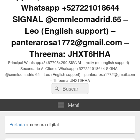
Whatsapp +527221018644
SIGNAL @cmmleomadrid.65 –
Leo (English support) –
panterarosa1772@gmail.com –
Threema: JHXT6HHA
Principal Whatsapp+34677084290 SIGNAL – yeffy (no english support) –
Secundario AttCliente Whatsapp +527221018644 SIGNAL
@cmmleomadrid.65 – Leo (English support) – panterarosa1772@gmail.com
– Threema: JHXT6HHA
Buscar
Buscar
por:
Menú
Portada
»
censura digital