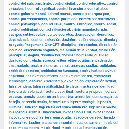
control del subconsciente
,
control digital
,
control educativo
,
control
emocional
,
control espiritual
,
control financiero
,
control global
,
control gubernamental
,
control mental
,
control por arquetipos
,
control por frecuencias
,
control por miedo
,
control por narrativas
,
control psicológico
,
control ritual
,
control simbólico
,
control social
,
control subliminal
,
control vibracional
,
crisis manufacturada
,
cuerpos sutiles
,
cultos
,
cultos secretos
,
degradación
,
demonios
,
dependencia
,
deshumanización
,
desinformación
,
despojo
,
dímelo y
te ayudo. Preguntar a ChatGPT
,
disciplina
,
disociación
,
disociación
inducida
,
disonancia cognitiva
,
distorsión de la verdad
,
distorsión
perceptual
,
dogma
,
dominación
,
dominación mental
,
dualidad
,
dualidad controlada
,
egrégor
,
élites
,
élites ocultas
,
encadenado
,
encarcelado
,
encierro
,
energía astral
,
energías ocultas
,
entidades
,
entidades astrales
,
entidades no humanas
,
esclavitud
,
esclavitud
espiritual
,
esclavitud histórica
,
esclavitud moderna
,
esclavitud
tecnológica
,
esclavo
,
esoterismo
,
explotación
,
explotación sexual
,
falsa bandera
,
falsa espiritualidad
,
fe ciega
,
fractura de identidad
,
fractura de voluntad
,
fractura espiritual
,
fractura psíquica
,
fuerzas
oscuras
,
gnosis
,
gobierno en la sombra
,
grimorios
,
guerra espiritual
,
herejía
,
herencia oculta
,
hermetismo
,
hipertecnología
,
hipnosis
,
illuminati
,
infierno
,
ingeniería del consentimiento
,
ingeniería social
,
inteligencia artificial
,
invocación
,
invocación astral
,
invocaciones
,
invocaciones ocultas
,
jerarquía oculta
,
lavado de cerebro
,
lavado
informativo
,
Lucifer
,
magia ceremonial
,
magia de sangre
,
magia del
caos
,
magia negra
,
magia ritual
,
magia sexual
,
manipulación
,