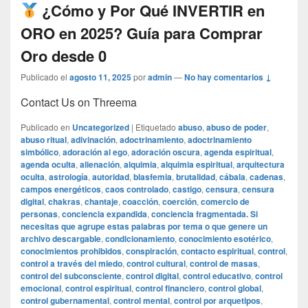
¿Cómo y Por Qué INVERTIR en
ORO en 2025? Guía para Comprar
Oro desde 0
Publicado el
agosto 11, 2025
por
admin
—
No hay comentarios ↓
Contact Us on Threema
Publicado en
Uncategorized
|
Etiquetado
abuso
,
abuso de poder
,
abuso ritual
,
adivinación
,
adoctrinamiento
,
adoctrinamiento
simbólico
,
adoración al ego
,
adoración oscura
,
agenda espiritual
,
agenda oculta
,
alienación
,
alquimia
,
alquimia espiritual
,
arquitectura
oculta
,
astrología
,
autoridad
,
blasfemia
,
brutalidad
,
cábala
,
cadenas
,
campos energéticos
,
caos controlado
,
castigo
,
censura
,
censura
digital
,
chakras
,
chantaje
,
coacción
,
coerción
,
comercio de
personas
,
conciencia expandida
,
conciencia fragmentada. Si
necesitas que agrupe estas palabras por tema o que genere un
archivo descargable
,
condicionamiento
,
conocimiento esotérico
,
conocimientos prohibidos
,
conspiración
,
contacto espiritual
,
control
,
control a través del miedo
,
control cultural
,
control de masas
,
control del subconsciente
,
control digital
,
control educativo
,
control
emocional
,
control espiritual
,
control financiero
,
control global
,
control gubernamental
,
control mental
,
control por arquetipos
,