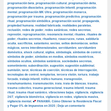
programación beta
,
programación cultural
,
programación delta
,
programación disociativa
,
programación infantil
,
programación
mental
,
programación MK Ultra
,
programación monarca
,
programación por trauma
,
programación predictiva
,
programación
ritual
,
programación simbólica
,
programación social
,
propaganda
,
propiedad humana
,
realidad fabricada
,
realidades paralelas
,
reclusión
,
redes de poder
,
redes satánicas
,
redes secretas
,
represión
,
reprogramación
,
resonancia mental
,
rituales
,
rituales de
poder
,
rituales secretos
,
ritualismo
,
rosacruces
,
runas
,
sabiduría
oculta
,
sacrificios
,
satanismo
,
sectas
,
sellos demoníacos
,
sellos
mágicos
,
seres interdimensionales
,
servidumbre
,
servidumbre
doméstica
,
shock cultural
,
sigilos
,
simbología
,
símbolos de control
,
símbolos de poder
,
símbolos en medios
,
símbolos esotéricos
,
símbolos ocultos
,
símbolos satánicos
,
sociedades secretas
,
sometimiento
,
subordinación
,
sugestión
,
sugestión subliminal
,
sumisión
,
tarot
,
técnicas de coerción
,
técnicas de interrogación
,
tecnologías de control
,
templarios
,
tercera visión
,
tortura
,
trabajo
forzado
,
trabajo infantil
,
tráfico humano
,
transgresión
,
transhumanismo
,
transmutación
,
trata
,
trata de blancas
,
trauma
,
trauma colectivo
,
trauma generacional
,
trauma infantil
,
trauma
ritual
,
trauma ritual satánico
,
vibraciones bajas
,
vigilancia
,
vigilancia
24/7
,
vigilancia biométrica
,
vigilancia en redes
,
vigilancia masiva
,
vigilancia mental
,
PANAMÁ: Cómo Obtener la Residencia Fiscal
y Pagar 0% de Impuestos en 2025
|
Deja un comentario