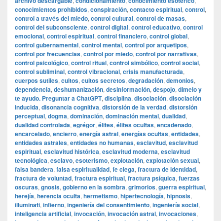
archivo descargable
,
condicionamiento
,
conocimiento esotérico
,
conocimientos prohibidos
,
conspiración
,
contacto espiritual
,
control
,
control a través del miedo
,
control cultural
,
control de masas
,
control del subconsciente
,
control digital
,
control educativo
,
control
emocional
,
control espiritual
,
control financiero
,
control global
,
control gubernamental
,
control mental
,
control por arquetipos
,
control por frecuencias
,
control por miedo
,
control por narrativas
,
control psicológico
,
control ritual
,
control simbólico
,
control social
,
control subliminal
,
control vibracional
,
crisis manufacturada
,
cuerpos sutiles
,
cultos
,
cultos secretos
,
degradación
,
demonios
,
dependencia
,
deshumanización
,
desinformación
,
despojo
,
dímelo y
te ayudo. Preguntar a ChatGPT
,
disciplina
,
disociación
,
disociación
inducida
,
disonancia cognitiva
,
distorsión de la verdad
,
distorsión
perceptual
,
dogma
,
dominación
,
dominación mental
,
dualidad
,
dualidad controlada
,
egrégor
,
élites
,
élites ocultas
,
encadenado
,
encarcelado
,
encierro
,
energía astral
,
energías ocultas
,
entidades
,
entidades astrales
,
entidades no humanas
,
esclavitud
,
esclavitud
espiritual
,
esclavitud histórica
,
esclavitud moderna
,
esclavitud
tecnológica
,
esclavo
,
esoterismo
,
explotación
,
explotación sexual
,
falsa bandera
,
falsa espiritualidad
,
fe ciega
,
fractura de identidad
,
fractura de voluntad
,
fractura espiritual
,
fractura psíquica
,
fuerzas
oscuras
,
gnosis
,
gobierno en la sombra
,
grimorios
,
guerra espiritual
,
herejía
,
herencia oculta
,
hermetismo
,
hipertecnología
,
hipnosis
,
illuminati
,
infierno
,
ingeniería del consentimiento
,
ingeniería social
,
inteligencia artificial
,
invocación
,
invocación astral
,
invocaciones
,