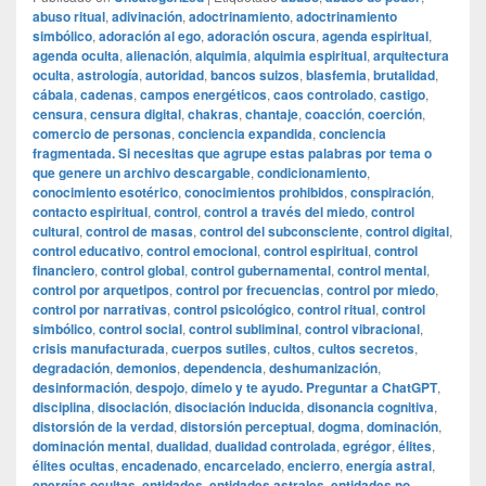
abuso ritual
,
adivinación
,
adoctrinamiento
,
adoctrinamiento
simbólico
,
adoración al ego
,
adoración oscura
,
agenda espiritual
,
agenda oculta
,
alienación
,
alquimia
,
alquimia espiritual
,
arquitectura
oculta
,
astrología
,
autoridad
,
bancos suizos
,
blasfemia
,
brutalidad
,
cábala
,
cadenas
,
campos energéticos
,
caos controlado
,
castigo
,
censura
,
censura digital
,
chakras
,
chantaje
,
coacción
,
coerción
,
comercio de personas
,
conciencia expandida
,
conciencia
fragmentada. Si necesitas que agrupe estas palabras por tema o
que genere un archivo descargable
,
condicionamiento
,
conocimiento esotérico
,
conocimientos prohibidos
,
conspiración
,
contacto espiritual
,
control
,
control a través del miedo
,
control
cultural
,
control de masas
,
control del subconsciente
,
control digital
,
control educativo
,
control emocional
,
control espiritual
,
control
financiero
,
control global
,
control gubernamental
,
control mental
,
control por arquetipos
,
control por frecuencias
,
control por miedo
,
control por narrativas
,
control psicológico
,
control ritual
,
control
simbólico
,
control social
,
control subliminal
,
control vibracional
,
crisis manufacturada
,
cuerpos sutiles
,
cultos
,
cultos secretos
,
degradación
,
demonios
,
dependencia
,
deshumanización
,
desinformación
,
despojo
,
dímelo y te ayudo. Preguntar a ChatGPT
,
disciplina
,
disociación
,
disociación inducida
,
disonancia cognitiva
,
distorsión de la verdad
,
distorsión perceptual
,
dogma
,
dominación
,
dominación mental
,
dualidad
,
dualidad controlada
,
egrégor
,
élites
,
élites ocultas
,
encadenado
,
encarcelado
,
encierro
,
energía astral
,
energías ocultas
,
entidades
,
entidades astrales
,
entidades no