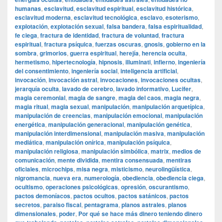
humanas
,
esclavitud
,
esclavitud espiritual
,
esclavitud histórica
,
esclavitud moderna
,
esclavitud tecnológica
,
esclavo
,
esoterismo
,
explotación
,
explotación sexual
,
falsa bandera
,
falsa espiritualidad
,
fe ciega
,
fractura de identidad
,
fractura de voluntad
,
fractura
espiritual
,
fractura psíquica
,
fuerzas oscuras
,
gnosis
,
gobierno en la
sombra
,
grimorios
,
guerra espiritual
,
herejía
,
herencia oculta
,
hermetismo
,
hipertecnología
,
hipnosis
,
illuminati
,
infierno
,
ingeniería
del consentimiento
,
ingeniería social
,
inteligencia artificial
,
invocación
,
invocación astral
,
invocaciones
,
invocaciones ocultas
,
jerarquía oculta
,
lavado de cerebro
,
lavado informativo
,
Lucifer
,
magia ceremonial
,
magia de sangre
,
magia del caos
,
magia negra
,
magia ritual
,
magia sexual
,
manipulación
,
manipulación arquetípica
,
manipulación de creencias
,
manipulación emocional
,
manipulación
energética
,
manipulación generacional
,
manipulación genética
,
manipulación interdimensional
,
manipulación masiva
,
manipulación
mediática
,
manipulación onírica
,
manipulación psíquica
,
manipulación religiosa
,
manipulación simbólica
,
matrix
,
medios de
comunicación
,
mente dividida
,
mentira consensuada
,
mentiras
oficiales
,
microchips
,
misa negra
,
misticismo
,
neurolingüística
,
nigromancia
,
nueva era
,
numerología
,
obediencia
,
obediencia ciega
,
ocultismo
,
operaciones psicológicas
,
opresión
,
oscurantismo
,
pactos demoníacos
,
pactos ocultos
,
pactos satánicos
,
pactos
secretos
,
paraiso fiscal
,
pentagrama
,
planos astrales
,
planos
dimensionales
,
poder
,
Por qué se hace más dinero teniendo dinero