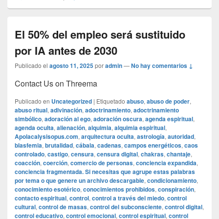
El 50% del empleo será sustituido
por IA antes de 2030
Publicado el
agosto 11, 2025
por
admin
—
No hay comentarios ↓
Contact Us on Threema
Publicado en
Uncategorized
|
Etiquetado
abuso
,
abuso de poder
,
abuso ritual
,
adivinación
,
adoctrinamiento
,
adoctrinamiento
simbólico
,
adoración al ego
,
adoración oscura
,
agenda espiritual
,
agenda oculta
,
alienación
,
alquimia
,
alquimia espiritual
,
Apolacalysisopus.com
,
arquitectura oculta
,
astrología
,
autoridad
,
blasfemia
,
brutalidad
,
cábala
,
cadenas
,
campos energéticos
,
caos
controlado
,
castigo
,
censura
,
censura digital
,
chakras
,
chantaje
,
coacción
,
coerción
,
comercio de personas
,
conciencia expandida
,
conciencia fragmentada. Si necesitas que agrupe estas palabras
por tema o que genere un archivo descargable
,
condicionamiento
,
conocimiento esotérico
,
conocimientos prohibidos
,
conspiración
,
contacto espiritual
,
control
,
control a través del miedo
,
control
cultural
,
control de masas
,
control del subconsciente
,
control digital
,
control educativo
,
control emocional
,
control espiritual
,
control