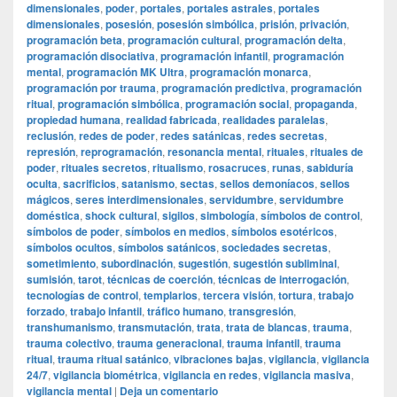
dimensionales
,
poder
,
portales
,
portales astrales
,
portales
dimensionales
,
posesión
,
posesión simbólica
,
prisión
,
privación
,
programación beta
,
programación cultural
,
programación delta
,
programación disociativa
,
programación infantil
,
programación
mental
,
programación MK Ultra
,
programación monarca
,
programación por trauma
,
programación predictiva
,
programación
ritual
,
programación simbólica
,
programación social
,
propaganda
,
propiedad humana
,
realidad fabricada
,
realidades paralelas
,
reclusión
,
redes de poder
,
redes satánicas
,
redes secretas
,
represión
,
reprogramación
,
resonancia mental
,
rituales
,
rituales de
poder
,
rituales secretos
,
ritualismo
,
rosacruces
,
runas
,
sabiduría
oculta
,
sacrificios
,
satanismo
,
sectas
,
sellos demoníacos
,
sellos
mágicos
,
seres interdimensionales
,
servidumbre
,
servidumbre
doméstica
,
shock cultural
,
sigilos
,
simbología
,
símbolos de control
,
símbolos de poder
,
símbolos en medios
,
símbolos esotéricos
,
símbolos ocultos
,
símbolos satánicos
,
sociedades secretas
,
sometimiento
,
subordinación
,
sugestión
,
sugestión subliminal
,
sumisión
,
tarot
,
técnicas de coerción
,
técnicas de interrogación
,
tecnologías de control
,
templarios
,
tercera visión
,
tortura
,
trabajo
forzado
,
trabajo infantil
,
tráfico humano
,
transgresión
,
transhumanismo
,
transmutación
,
trata
,
trata de blancas
,
trauma
,
trauma colectivo
,
trauma generacional
,
trauma infantil
,
trauma
ritual
,
trauma ritual satánico
,
vibraciones bajas
,
vigilancia
,
vigilancia
24/7
,
vigilancia biométrica
,
vigilancia en redes
,
vigilancia masiva
,
vigilancia mental
|
Deja un comentario