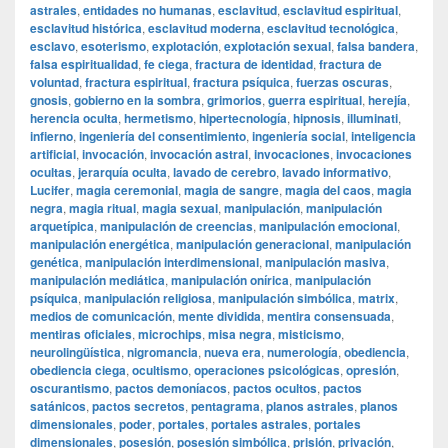
astrales
,
entidades no humanas
,
esclavitud
,
esclavitud espiritual
,
esclavitud histórica
,
esclavitud moderna
,
esclavitud tecnológica
,
esclavo
,
esoterismo
,
explotación
,
explotación sexual
,
falsa bandera
,
falsa espiritualidad
,
fe ciega
,
fractura de identidad
,
fractura de
voluntad
,
fractura espiritual
,
fractura psíquica
,
fuerzas oscuras
,
gnosis
,
gobierno en la sombra
,
grimorios
,
guerra espiritual
,
herejía
,
herencia oculta
,
hermetismo
,
hipertecnología
,
hipnosis
,
illuminati
,
infierno
,
ingeniería del consentimiento
,
ingeniería social
,
inteligencia
artificial
,
invocación
,
invocación astral
,
invocaciones
,
invocaciones
ocultas
,
jerarquía oculta
,
lavado de cerebro
,
lavado informativo
,
Lucifer
,
magia ceremonial
,
magia de sangre
,
magia del caos
,
magia
negra
,
magia ritual
,
magia sexual
,
manipulación
,
manipulación
arquetípica
,
manipulación de creencias
,
manipulación emocional
,
manipulación energética
,
manipulación generacional
,
manipulación
genética
,
manipulación interdimensional
,
manipulación masiva
,
manipulación mediática
,
manipulación onírica
,
manipulación
psíquica
,
manipulación religiosa
,
manipulación simbólica
,
matrix
,
medios de comunicación
,
mente dividida
,
mentira consensuada
,
mentiras oficiales
,
microchips
,
misa negra
,
misticismo
,
neurolingüística
,
nigromancia
,
nueva era
,
numerología
,
obediencia
,
obediencia ciega
,
ocultismo
,
operaciones psicológicas
,
opresión
,
oscurantismo
,
pactos demoníacos
,
pactos ocultos
,
pactos
satánicos
,
pactos secretos
,
pentagrama
,
planos astrales
,
planos
dimensionales
,
poder
,
portales
,
portales astrales
,
portales
dimensionales
,
posesión
,
posesión simbólica
,
prisión
,
privación
,