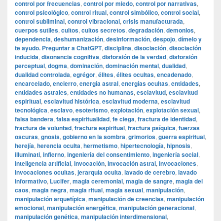
control por frecuencias
,
control por miedo
,
control por narrativas
,
control psicológico
,
control ritual
,
control simbólico
,
control social
,
control subliminal
,
control vibracional
,
crisis manufacturada
,
cuerpos sutiles
,
cultos
,
cultos secretos
,
degradación
,
demonios
,
dependencia
,
deshumanización
,
desinformación
,
despojo
,
dímelo y
te ayudo. Preguntar a ChatGPT
,
disciplina
,
disociación
,
disociación
inducida
,
disonancia cognitiva
,
distorsión de la verdad
,
distorsión
perceptual
,
dogma
,
dominación
,
dominación mental
,
dualidad
,
dualidad controlada
,
egrégor
,
élites
,
élites ocultas
,
encadenado
,
encarcelado
,
encierro
,
energía astral
,
energías ocultas
,
entidades
,
entidades astrales
,
entidades no humanas
,
esclavitud
,
esclavitud
espiritual
,
esclavitud histórica
,
esclavitud moderna
,
esclavitud
tecnológica
,
esclavo
,
esoterismo
,
explotación
,
explotación sexual
,
falsa bandera
,
falsa espiritualidad
,
fe ciega
,
fractura de identidad
,
fractura de voluntad
,
fractura espiritual
,
fractura psíquica
,
fuerzas
oscuras
,
gnosis
,
gobierno en la sombra
,
grimorios
,
guerra espiritual
,
herejía
,
herencia oculta
,
hermetismo
,
hipertecnología
,
hipnosis
,
illuminati
,
infierno
,
ingeniería del consentimiento
,
ingeniería social
,
inteligencia artificial
,
invocación
,
invocación astral
,
invocaciones
,
invocaciones ocultas
,
jerarquía oculta
,
lavado de cerebro
,
lavado
informativo
,
Lucifer
,
magia ceremonial
,
magia de sangre
,
magia del
caos
,
magia negra
,
magia ritual
,
magia sexual
,
manipulación
,
manipulación arquetípica
,
manipulación de creencias
,
manipulación
emocional
,
manipulación energética
,
manipulación generacional
,
manipulación genética
,
manipulación interdimensional
,