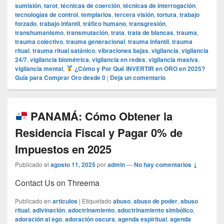
sumisión
,
tarot
,
técnicas de coerción
,
técnicas de interrogación
,
tecnologías de control
,
templarios
,
tercera visión
,
tortura
,
trabajo
forzado
,
trabajo infantil
,
tráfico humano
,
transgresión
,
transhumanismo
,
transmutación
,
trata
,
trata de blancas
,
trauma
,
trauma colectivo
,
trauma generacional
,
trauma infantil
,
trauma
ritual
,
trauma ritual satánico
,
vibraciones bajas
,
vigilancia
,
vigilancia
24/7
,
vigilancia biométrica
,
vigilancia en redes
,
vigilancia masiva
,
vigilancia mental
,
¿Cómo y Por Qué INVERTIR en ORO en 2025?
Guía para Comprar Oro desde 0
|
Deja un comentario
PANAMÁ: Cómo Obtener la
Residencia Fiscal y Pagar 0% de
Impuestos en 2025
Publicado el
agosto 11, 2025
por
admin
—
No hay comentarios ↓
Contact Us on Threema
Publicado en
articulos
|
Etiquetado
abuso
,
abuso de poder
,
abuso
ritual
,
adivinación
,
adoctrinamiento
,
adoctrinamiento simbólico
,
adoración al ego
,
adoración oscura
,
agenda espiritual
,
agenda