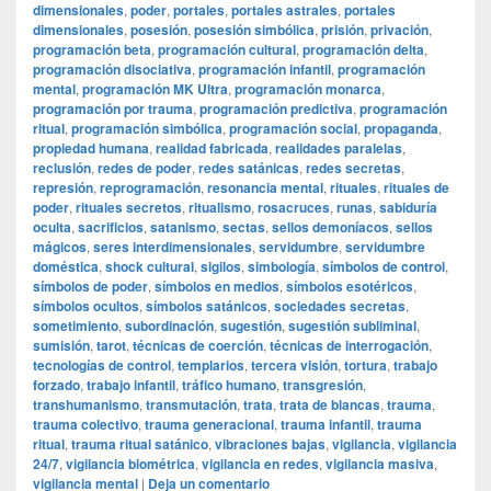
dimensionales
,
poder
,
portales
,
portales astrales
,
portales
dimensionales
,
posesión
,
posesión simbólica
,
prisión
,
privación
,
programación beta
,
programación cultural
,
programación delta
,
programación disociativa
,
programación infantil
,
programación
mental
,
programación MK Ultra
,
programación monarca
,
programación por trauma
,
programación predictiva
,
programación
ritual
,
programación simbólica
,
programación social
,
propaganda
,
propiedad humana
,
realidad fabricada
,
realidades paralelas
,
reclusión
,
redes de poder
,
redes satánicas
,
redes secretas
,
represión
,
reprogramación
,
resonancia mental
,
rituales
,
rituales de
poder
,
rituales secretos
,
ritualismo
,
rosacruces
,
runas
,
sabiduría
oculta
,
sacrificios
,
satanismo
,
sectas
,
sellos demoníacos
,
sellos
mágicos
,
seres interdimensionales
,
servidumbre
,
servidumbre
doméstica
,
shock cultural
,
sigilos
,
simbología
,
símbolos de control
,
símbolos de poder
,
símbolos en medios
,
símbolos esotéricos
,
símbolos ocultos
,
símbolos satánicos
,
sociedades secretas
,
sometimiento
,
subordinación
,
sugestión
,
sugestión subliminal
,
sumisión
,
tarot
,
técnicas de coerción
,
técnicas de interrogación
,
tecnologías de control
,
templarios
,
tercera visión
,
tortura
,
trabajo
forzado
,
trabajo infantil
,
tráfico humano
,
transgresión
,
transhumanismo
,
transmutación
,
trata
,
trata de blancas
,
trauma
,
trauma colectivo
,
trauma generacional
,
trauma infantil
,
trauma
ritual
,
trauma ritual satánico
,
vibraciones bajas
,
vigilancia
,
vigilancia
24/7
,
vigilancia biométrica
,
vigilancia en redes
,
vigilancia masiva
,
vigilancia mental
|
Deja un comentario