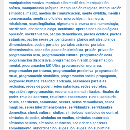
manipulación masiva
,
manipulación mediática
,
manipulación
onírica
,
manipulación psíquica
,
manipulación religiosa
,
manipulación
simbólica
,
matrix
,
medios de comunicación
,
mente dividida
,
mentira
consensuada
,
mentiras oficiales
,
microchips
,
misa negra
,
misticismo
,
neurolingüística
,
nigromancia
,
nueva era
,
numerología
,
obediencia
,
obediencia ciega
,
ocultismo
,
operaciones psicológicas
,
opresión
,
oscurantismo
,
pactos demoníacos
,
pactos ocultos
,
pactos
satánicos
,
pactos secretos
,
pentagrama
,
planos astrales
,
planos
dimensionales
,
poder
,
portales
,
portales astrales
,
portales
dimensionales
,
posesión
,
posesión simbólica
,
prisión
,
privación
,
programación beta
,
programación cultural
,
programación delta
,
programación disociativa
,
programación infantil
,
programación
mental
,
programación MK Ultra
,
programación monarca
,
programación por trauma
,
programación predictiva
,
programación
ritual
,
programación simbólica
,
programación social
,
propaganda
,
propiedad humana
,
realidad fabricada
,
realidades paralelas
,
reclusión
,
redes de poder
,
redes satánicas
,
redes secretas
,
represión
,
reprogramación
,
resonancia mental
,
rituales
,
rituales de
poder
,
rituales secretos
,
ritualismo
,
rosacruces
,
runas
,
sabiduría
oculta
,
sacrificios
,
satanismo
,
sectas
,
sellos demoníacos
,
sellos
mágicos
,
seres interdimensionales
,
servidumbre
,
servidumbre
doméstica
,
shock cultural
,
sigilos
,
simbología
,
símbolos de control
,
símbolos de poder
,
símbolos en medios
,
símbolos esotéricos
,
símbolos ocultos
,
símbolos satánicos
,
sociedades secretas
,
sometimiento
,
subordinación
,
sugestión
,
sugestión subliminal
,