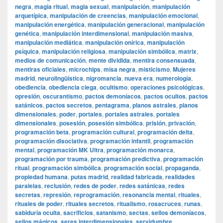
negra
,
magia ritual
,
magia sexual
,
manipulación
,
manipulación
arquetípica
,
manipulación de creencias
,
manipulación emocional
,
manipulación energética
,
manipulación generacional
,
manipulación
genética
,
manipulación interdimensional
,
manipulación masiva
,
manipulación mediática
,
manipulación onírica
,
manipulación
psíquica
,
manipulación religiosa
,
manipulación simbólica
,
matrix
,
medios de comunicación
,
mente dividida
,
mentira consensuada
,
mentiras oficiales
,
microchips
,
misa negra
,
misticismo
,
Mujeres
madrid
,
neurolingüística
,
nigromancia
,
nueva era
,
numerología
,
obediencia
,
obediencia ciega
,
ocultismo
,
operaciones psicológicas
,
opresión
,
oscurantismo
,
pactos demoníacos
,
pactos ocultos
,
pactos
satánicos
,
pactos secretos
,
pentagrama
,
planos astrales
,
planos
dimensionales
,
poder
,
portales
,
portales astrales
,
portales
dimensionales
,
posesión
,
posesión simbólica
,
prisión
,
privación
,
programación beta
,
programación cultural
,
programación delta
,
programación disociativa
,
programación infantil
,
programación
mental
,
programación MK Ultra
,
programación monarca
,
programación por trauma
,
programación predictiva
,
programación
ritual
,
programación simbólica
,
programación social
,
propaganda
,
propiedad humana
,
putas madrid
,
realidad fabricada
,
realidades
paralelas
,
reclusión
,
redes de poder
,
redes satánicas
,
redes
secretas
,
represión
,
reprogramación
,
resonancia mental
,
rituales
,
rituales de poder
,
rituales secretos
,
ritualismo
,
rosacruces
,
runas
,
sabiduría oculta
,
sacrificios
,
satanismo
,
sectas
,
sellos demoníacos
,
sellos mágicos
,
seres interdimensionales
,
servidumbre
,