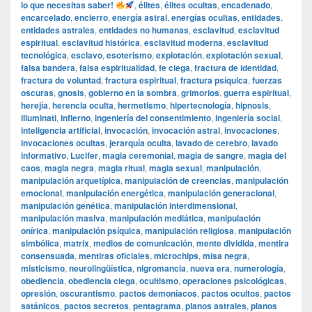
lo que necesitas saber!
,
élites
,
élites ocultas
,
encadenado
,
encarcelado
,
encierro
,
energía astral
,
energías ocultas
,
entidades
,
entidades astrales
,
entidades no humanas
,
esclavitud
,
esclavitud
espiritual
,
esclavitud histórica
,
esclavitud moderna
,
esclavitud
tecnológica
,
esclavo
,
esoterismo
,
explotación
,
explotación sexual
,
falsa bandera
,
falsa espiritualidad
,
fe ciega
,
fractura de identidad
,
fractura de voluntad
,
fractura espiritual
,
fractura psíquica
,
fuerzas
oscuras
,
gnosis
,
gobierno en la sombra
,
grimorios
,
guerra espiritual
,
herejía
,
herencia oculta
,
hermetismo
,
hipertecnología
,
hipnosis
,
illuminati
,
infierno
,
ingeniería del consentimiento
,
ingeniería social
,
inteligencia artificial
,
invocación
,
invocación astral
,
invocaciones
,
invocaciones ocultas
,
jerarquía oculta
,
lavado de cerebro
,
lavado
informativo
,
Lucifer
,
magia ceremonial
,
magia de sangre
,
magia del
caos
,
magia negra
,
magia ritual
,
magia sexual
,
manipulación
,
manipulación arquetípica
,
manipulación de creencias
,
manipulación
emocional
,
manipulación energética
,
manipulación generacional
,
manipulación genética
,
manipulación interdimensional
,
manipulación masiva
,
manipulación mediática
,
manipulación
onírica
,
manipulación psíquica
,
manipulación religiosa
,
manipulación
simbólica
,
matrix
,
medios de comunicación
,
mente dividida
,
mentira
consensuada
,
mentiras oficiales
,
microchips
,
misa negra
,
misticismo
,
neurolingüística
,
nigromancia
,
nueva era
,
numerología
,
obediencia
,
obediencia ciega
,
ocultismo
,
operaciones psicológicas
,
opresión
,
oscurantismo
,
pactos demoníacos
,
pactos ocultos
,
pactos
satánicos
,
pactos secretos
,
pentagrama
,
planos astrales
,
planos