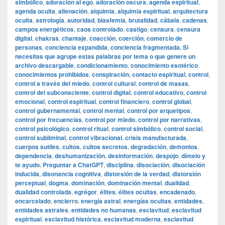
simbólico
,
adoración al ego
,
adoración oscura
,
agenda espiritual
,
agenda oculta
,
alienación
,
alquimia
,
alquimia espiritual
,
arquitectura
oculta
,
astrología
,
autoridad
,
blasfemia
,
brutalidad
,
cábala
,
cadenas
,
campos energéticos
,
caos controlado
,
castigo
,
censura
,
censura
digital
,
chakras
,
chantaje
,
coacción
,
coerción
,
comercio de
personas
,
conciencia expandida
,
conciencia fragmentada. Si
necesitas que agrupe estas palabras por tema o que genere un
archivo descargable
,
condicionamiento
,
conocimiento esotérico
,
conocimientos prohibidos
,
conspiración
,
contacto espiritual
,
control
,
control a través del miedo
,
control cultural
,
control de masas
,
control del subconsciente
,
control digital
,
control educativo
,
control
emocional
,
control espiritual
,
control financiero
,
control global
,
control gubernamental
,
control mental
,
control por arquetipos
,
control por frecuencias
,
control por miedo
,
control por narrativas
,
control psicológico
,
control ritual
,
control simbólico
,
control social
,
control subliminal
,
control vibracional
,
crisis manufacturada
,
cuerpos sutiles
,
cultos
,
cultos secretos
,
degradación
,
demonios
,
dependencia
,
deshumanización
,
desinformación
,
despojo
,
dímelo y
te ayudo. Preguntar a ChatGPT
,
disciplina
,
disociación
,
disociación
inducida
,
disonancia cognitiva
,
distorsión de la verdad
,
distorsión
perceptual
,
dogma
,
dominación
,
dominación mental
,
dualidad
,
dualidad controlada
,
egrégor
,
élites
,
élites ocultas
,
encadenado
,
encarcelado
,
encierro
,
energía astral
,
energías ocultas
,
entidades
,
entidades astrales
,
entidades no humanas
,
esclavitud
,
esclavitud
espiritual
,
esclavitud histórica
,
esclavitud moderna
,
esclavitud