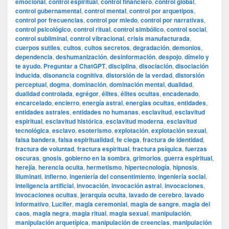
emocional
,
control espiritual
,
control financiero
,
control global
,
control gubernamental
,
control mental
,
control por arquetipos
,
control por frecuencias
,
control por miedo
,
control por narrativas
,
control psicológico
,
control ritual
,
control simbólico
,
control social
,
control subliminal
,
control vibracional
,
crisis manufacturada
,
cuerpos sutiles
,
cultos
,
cultos secretos
,
degradación
,
demonios
,
dependencia
,
deshumanización
,
desinformación
,
despojo
,
dímelo y
te ayudo. Preguntar a ChatGPT
,
disciplina
,
disociación
,
disociación
inducida
,
disonancia cognitiva
,
distorsión de la verdad
,
distorsión
perceptual
,
dogma
,
dominación
,
dominación mental
,
dualidad
,
dualidad controlada
,
egrégor
,
élites
,
élites ocultas
,
encadenado
,
encarcelado
,
encierro
,
energía astral
,
energías ocultas
,
entidades
,
entidades astrales
,
entidades no humanas
,
esclavitud
,
esclavitud
espiritual
,
esclavitud histórica
,
esclavitud moderna
,
esclavitud
tecnológica
,
esclavo
,
esoterismo
,
explotación
,
explotación sexual
,
falsa bandera
,
falsa espiritualidad
,
fe ciega
,
fractura de identidad
,
fractura de voluntad
,
fractura espiritual
,
fractura psíquica
,
fuerzas
oscuras
,
gnosis
,
gobierno en la sombra
,
grimorios
,
guerra espiritual
,
herejía
,
herencia oculta
,
hermetismo
,
hipertecnología
,
hipnosis
,
illuminati
,
infierno
,
ingeniería del consentimiento
,
ingeniería social
,
inteligencia artificial
,
invocación
,
invocación astral
,
invocaciones
,
invocaciones ocultas
,
jerarquía oculta
,
lavado de cerebro
,
lavado
informativo
,
Lucifer
,
magia ceremonial
,
magia de sangre
,
magia del
caos
,
magia negra
,
magia ritual
,
magia sexual
,
manipulación
,
manipulación arquetípica
,
manipulación de creencias
,
manipulación