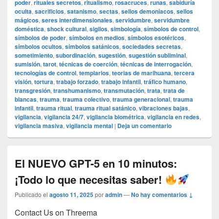
poder
,
rituales secretos
,
ritualismo
,
rosacruces
,
runas
,
sabiduría
oculta
,
sacrificios
,
satanismo
,
sectas
,
sellos demoníacos
,
sellos
mágicos
,
seres interdimensionales
,
servidumbre
,
servidumbre
doméstica
,
shock cultural
,
sigilos
,
simbología
,
símbolos de control
,
símbolos de poder
,
símbolos en medios
,
símbolos esotéricos
,
símbolos ocultos
,
símbolos satánicos
,
sociedades secretas
,
sometimiento
,
subordinación
,
sugestión
,
sugestión subliminal
,
sumisión
,
tarot
,
técnicas de coerción
,
técnicas de interrogación
,
tecnologías de control
,
templarios
,
teorias de marihuana
,
tercera
visión
,
tortura
,
trabajo forzado
,
trabajo infantil
,
tráfico humano
,
transgresión
,
transhumanismo
,
transmutación
,
trata
,
trata de
blancas
,
trauma
,
trauma colectivo
,
trauma generacional
,
trauma
infantil
,
trauma ritual
,
trauma ritual satánico
,
vibraciones bajas
,
vigilancia
,
vigilancia 24/7
,
vigilancia biométrica
,
vigilancia en redes
,
vigilancia masiva
,
vigilancia mental
|
Deja un comentario
El NUEVO GPT-5 en 10 minutos:
¡Todo lo que necesitas saber!
Publicado el
agosto 11, 2025
por
admin
—
No hay comentarios ↓
Contact Us on Threema