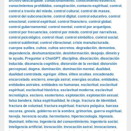
archivo descargable
,
condicionamiento
,
conocimiento esotérico
,
conocimientos prohibidos
,
conspiración
,
contacto espiritual
,
control
,
control a través del miedo
,
control cultural
,
control de masas
,
control del subconsciente
,
control digital
,
control educativo
,
control
emocional
,
control espiritual
,
control financiero
,
control global
,
control gubernamental
,
control mental
,
control por arquetipos
,
control por frecuencias
,
control por miedo
,
control por narrativas
,
control psicológico
,
control ritual
,
control simbólico
,
control social
,
control subliminal
,
control vibracional
,
crisis manufacturada
,
cuerpos sutiles
,
cultos
,
cultos secretos
,
degradación
,
demonios
,
dependencia
,
deshumanización
,
desinformación
,
despojo
,
dímelo y
te ayudo. Preguntar a ChatGPT
,
disciplina
,
disociación
,
disociación
inducida
,
disonancia cognitiva
,
distorsión de la verdad
,
distorsión
perceptual
,
dogma
,
dominación
,
dominación mental
,
dualidad
,
dualidad controlada
,
egrégor
,
élites
,
élites ocultas
,
encadenado
,
encarcelado
,
encierro
,
energía astral
,
energías ocultas
,
entidades
,
entidades astrales
,
entidades no humanas
,
esclavitud
,
esclavitud
espiritual
,
esclavitud histórica
,
esclavitud moderna
,
esclavitud
tecnológica
,
esclavo
,
esoterismo
,
explotación
,
explotación sexual
,
falsa bandera
,
falsa espiritualidad
,
fe ciega
,
fractura de identidad
,
fractura de voluntad
,
fractura espiritual
,
fractura psíquica
,
fuerzas
oscuras
,
gnosis
,
gobierno en la sombra
,
grimorios
,
guerra espiritual
,
herejía
,
herencia oculta
,
hermetismo
,
hipertecnología
,
hipnosis
,
illuminati
,
infierno
,
ingeniería del consentimiento
,
ingeniería social
,
inteligencia artificial
,
invocación
,
invocación astral
,
invocaciones
,