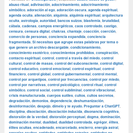
abuso ritual
,
adivinación
,
adoctrinamiento
,
adoctrinamiento
simbólico
,
adoración al ego
,
adoración oscura
,
agenda espiritual
,
agenda oculta
,
alienación
,
alquimia
,
alquimia espiritual
,
arquitectura
oculta
,
astrología
,
autoridad
,
bancos suizos
,
blasfemia
,
brutalidad
,
cábala
,
cadenas
,
campos energéticos
,
caos controlado
,
castigo
,
censura
,
censura digital
,
chakras
,
chantaje
,
coacción
,
coerción
,
comercio de personas
,
conciencia expandida
,
conciencia
fragmentada. Si necesitas que agrupe estas palabras por tema o
que genere un archivo descargable
,
condicionamiento
,
conocimiento esotérico
,
conocimientos prohibidos
,
conspiración
,
contacto espiritual
,
control
,
control a través del miedo
,
control
cultural
,
control de masas
,
control del subconsciente
,
control digital
,
control educativo
,
control emocional
,
control espiritual
,
control
financiero
,
control global
,
control gubernamental
,
control mental
,
control por arquetipos
,
control por frecuencias
,
control por miedo
,
control por narrativas
,
control psicológico
,
control ritual
,
control
simbólico
,
control social
,
control subliminal
,
control vibracional
,
crisis manufacturada
,
cuerpos sutiles
,
cultos
,
cultos secretos
,
degradación
,
demonios
,
dependencia
,
deshumanización
,
desinformación
,
despojo
,
dímelo y te ayudo. Preguntar a ChatGPT
,
disciplina
,
disociación
,
disociación inducida
,
disonancia cognitiva
,
distorsión de la verdad
,
distorsión perceptual
,
dogma
,
dominación
,
dominación mental
,
dualidad
,
dualidad controlada
,
egrégor
,
élites
,
élites ocultas
,
encadenado
,
encarcelado
,
encierro
,
energía astral
,
energías ocultas
,
entidades
,
entidades astrales
,
entidades no