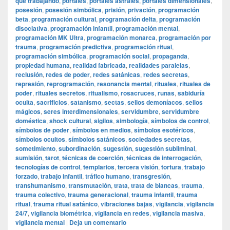
que trabajando
,
portales
,
portales astrales
,
portales dimensionales
,
posesión
,
posesión simbólica
,
prisión
,
privación
,
programación
beta
,
programación cultural
,
programación delta
,
programación
disociativa
,
programación infantil
,
programación mental
,
programación MK Ultra
,
programación monarca
,
programación por
trauma
,
programación predictiva
,
programación ritual
,
programación simbólica
,
programación social
,
propaganda
,
propiedad humana
,
realidad fabricada
,
realidades paralelas
,
reclusión
,
redes de poder
,
redes satánicas
,
redes secretas
,
represión
,
reprogramación
,
resonancia mental
,
rituales
,
rituales de
poder
,
rituales secretos
,
ritualismo
,
rosacruces
,
runas
,
sabiduría
oculta
,
sacrificios
,
satanismo
,
sectas
,
sellos demoníacos
,
sellos
mágicos
,
seres interdimensionales
,
servidumbre
,
servidumbre
doméstica
,
shock cultural
,
sigilos
,
simbología
,
símbolos de control
,
símbolos de poder
,
símbolos en medios
,
símbolos esotéricos
,
símbolos ocultos
,
símbolos satánicos
,
sociedades secretas
,
sometimiento
,
subordinación
,
sugestión
,
sugestión subliminal
,
sumisión
,
tarot
,
técnicas de coerción
,
técnicas de interrogación
,
tecnologías de control
,
templarios
,
tercera visión
,
tortura
,
trabajo
forzado
,
trabajo infantil
,
tráfico humano
,
transgresión
,
transhumanismo
,
transmutación
,
trata
,
trata de blancas
,
trauma
,
trauma colectivo
,
trauma generacional
,
trauma infantil
,
trauma
ritual
,
trauma ritual satánico
,
vibraciones bajas
,
vigilancia
,
vigilancia
24/7
,
vigilancia biométrica
,
vigilancia en redes
,
vigilancia masiva
,
vigilancia mental
|
Deja un comentario