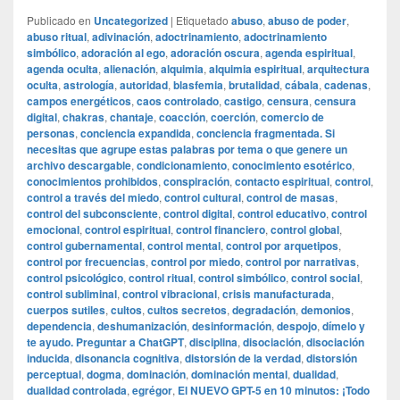
Publicado en
Uncategorized
|
Etiquetado
abuso
,
abuso de poder
,
abuso ritual
,
adivinación
,
adoctrinamiento
,
adoctrinamiento
simbólico
,
adoración al ego
,
adoración oscura
,
agenda espiritual
,
agenda oculta
,
alienación
,
alquimia
,
alquimia espiritual
,
arquitectura
oculta
,
astrología
,
autoridad
,
blasfemia
,
brutalidad
,
cábala
,
cadenas
,
campos energéticos
,
caos controlado
,
castigo
,
censura
,
censura
digital
,
chakras
,
chantaje
,
coacción
,
coerción
,
comercio de
personas
,
conciencia expandida
,
conciencia fragmentada. Si
necesitas que agrupe estas palabras por tema o que genere un
archivo descargable
,
condicionamiento
,
conocimiento esotérico
,
conocimientos prohibidos
,
conspiración
,
contacto espiritual
,
control
,
control a través del miedo
,
control cultural
,
control de masas
,
control del subconsciente
,
control digital
,
control educativo
,
control
emocional
,
control espiritual
,
control financiero
,
control global
,
control gubernamental
,
control mental
,
control por arquetipos
,
control por frecuencias
,
control por miedo
,
control por narrativas
,
control psicológico
,
control ritual
,
control simbólico
,
control social
,
control subliminal
,
control vibracional
,
crisis manufacturada
,
cuerpos sutiles
,
cultos
,
cultos secretos
,
degradación
,
demonios
,
dependencia
,
deshumanización
,
desinformación
,
despojo
,
dímelo y
te ayudo. Preguntar a ChatGPT
,
disciplina
,
disociación
,
disociación
inducida
,
disonancia cognitiva
,
distorsión de la verdad
,
distorsión
perceptual
,
dogma
,
dominación
,
dominación mental
,
dualidad
,
dualidad controlada
,
egrégor
,
El NUEVO GPT-5 en 10 minutos: ¡Todo