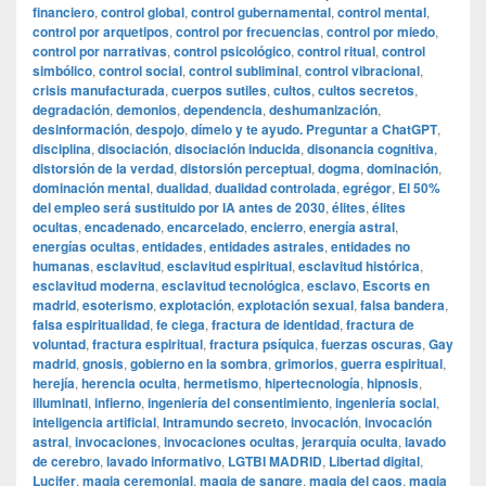
financiero
,
control global
,
control gubernamental
,
control mental
,
control por arquetipos
,
control por frecuencias
,
control por miedo
,
control por narrativas
,
control psicológico
,
control ritual
,
control
simbólico
,
control social
,
control subliminal
,
control vibracional
,
crisis manufacturada
,
cuerpos sutiles
,
cultos
,
cultos secretos
,
degradación
,
demonios
,
dependencia
,
deshumanización
,
desinformación
,
despojo
,
dímelo y te ayudo. Preguntar a ChatGPT
,
disciplina
,
disociación
,
disociación inducida
,
disonancia cognitiva
,
distorsión de la verdad
,
distorsión perceptual
,
dogma
,
dominación
,
dominación mental
,
dualidad
,
dualidad controlada
,
egrégor
,
El 50%
del empleo será sustituido por IA antes de 2030
,
élites
,
élites
ocultas
,
encadenado
,
encarcelado
,
encierro
,
energía astral
,
energías ocultas
,
entidades
,
entidades astrales
,
entidades no
humanas
,
esclavitud
,
esclavitud espiritual
,
esclavitud histórica
,
esclavitud moderna
,
esclavitud tecnológica
,
esclavo
,
Escorts en
madrid
,
esoterismo
,
explotación
,
explotación sexual
,
falsa bandera
,
falsa espiritualidad
,
fe ciega
,
fractura de identidad
,
fractura de
voluntad
,
fractura espiritual
,
fractura psíquica
,
fuerzas oscuras
,
Gay
madrid
,
gnosis
,
gobierno en la sombra
,
grimorios
,
guerra espiritual
,
herejía
,
herencia oculta
,
hermetismo
,
hipertecnología
,
hipnosis
,
illuminati
,
infierno
,
ingeniería del consentimiento
,
ingeniería social
,
inteligencia artificial
,
Intramundo secreto
,
invocación
,
invocación
astral
,
invocaciones
,
invocaciones ocultas
,
jerarquía oculta
,
lavado
de cerebro
,
lavado informativo
,
LGTBI MADRID
,
Libertad digital
,
Lucifer
,
magia ceremonial
,
magia de sangre
,
magia del caos
,
magia