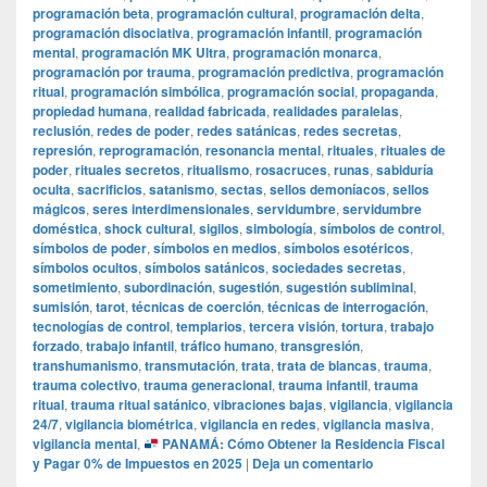
programación beta
,
programación cultural
,
programación delta
,
programación disociativa
,
programación infantil
,
programación
mental
,
programación MK Ultra
,
programación monarca
,
programación por trauma
,
programación predictiva
,
programación
ritual
,
programación simbólica
,
programación social
,
propaganda
,
propiedad humana
,
realidad fabricada
,
realidades paralelas
,
reclusión
,
redes de poder
,
redes satánicas
,
redes secretas
,
represión
,
reprogramación
,
resonancia mental
,
rituales
,
rituales de
poder
,
rituales secretos
,
ritualismo
,
rosacruces
,
runas
,
sabiduría
oculta
,
sacrificios
,
satanismo
,
sectas
,
sellos demoníacos
,
sellos
mágicos
,
seres interdimensionales
,
servidumbre
,
servidumbre
doméstica
,
shock cultural
,
sigilos
,
simbología
,
símbolos de control
,
símbolos de poder
,
símbolos en medios
,
símbolos esotéricos
,
símbolos ocultos
,
símbolos satánicos
,
sociedades secretas
,
sometimiento
,
subordinación
,
sugestión
,
sugestión subliminal
,
sumisión
,
tarot
,
técnicas de coerción
,
técnicas de interrogación
,
tecnologías de control
,
templarios
,
tercera visión
,
tortura
,
trabajo
forzado
,
trabajo infantil
,
tráfico humano
,
transgresión
,
transhumanismo
,
transmutación
,
trata
,
trata de blancas
,
trauma
,
trauma colectivo
,
trauma generacional
,
trauma infantil
,
trauma
ritual
,
trauma ritual satánico
,
vibraciones bajas
,
vigilancia
,
vigilancia
24/7
,
vigilancia biométrica
,
vigilancia en redes
,
vigilancia masiva
,
vigilancia mental
,
PANAMÁ: Cómo Obtener la Residencia Fiscal
y Pagar 0% de Impuestos en 2025
|
Deja un comentario