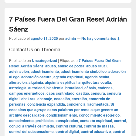
7 Países Fuera Del Gran Reset Adrián
Sáenz
Publicado el
agosto 11, 2025
por
admin
—
No hay comentarios ↓
Contact Us on Threema
Publicado en
Uncategorized
|
Etiquetado
7 Países Fuera Del Gran
Reset Adrián Sáenz
,
abuso
,
abuso de poder
,
abuso ritual
,
adivinación
,
adoctrinamiento
,
adoctrinamiento simbólico
,
adoración
al ego
,
adoración oscura
,
agenda espiritual
,
agenda oculta
,
alienación
,
alquimia
,
alquimia espiritual
,
arquitectura oculta
,
astrología
,
autoridad
,
blasfemia
,
brutalidad
,
cábala
,
cadenas
,
campos energéticos
,
caos controlado
,
castigo
,
censura
,
censura
digital
,
chakras
,
chantaje
,
coacción
,
coerción
,
comercio de
personas
,
conciencia expandida
,
conciencia fragmentada. Si
necesitas que agrupe estas palabras por tema o que genere un
archivo descargable
,
condicionamiento
,
conocimiento esotérico
,
conocimientos prohibidos
,
conspiración
,
contacto espiritual
,
control
,
control a través del miedo
,
control cultural
,
control de masas
,
control del subconsciente
,
control digital
,
control educativo
,
control