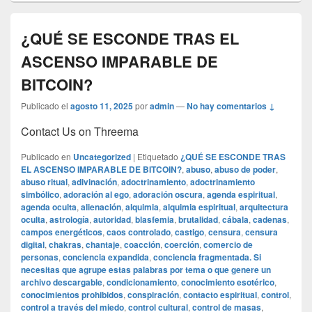
¿QUÉ SE ESCONDE TRAS EL
ASCENSO IMPARABLE DE
BITCOIN?
Publicado el
agosto 11, 2025
por
admin
—
No hay comentarios ↓
Contact Us on Threema
Publicado en
Uncategorized
|
Etiquetado
¿QUÉ SE ESCONDE TRAS
EL ASCENSO IMPARABLE DE BITCOIN?
,
abuso
,
abuso de poder
,
abuso ritual
,
adivinación
,
adoctrinamiento
,
adoctrinamiento
simbólico
,
adoración al ego
,
adoración oscura
,
agenda espiritual
,
agenda oculta
,
alienación
,
alquimia
,
alquimia espiritual
,
arquitectura
oculta
,
astrología
,
autoridad
,
blasfemia
,
brutalidad
,
cábala
,
cadenas
,
campos energéticos
,
caos controlado
,
castigo
,
censura
,
censura
digital
,
chakras
,
chantaje
,
coacción
,
coerción
,
comercio de
personas
,
conciencia expandida
,
conciencia fragmentada. Si
necesitas que agrupe estas palabras por tema o que genere un
archivo descargable
,
condicionamiento
,
conocimiento esotérico
,
conocimientos prohibidos
,
conspiración
,
contacto espiritual
,
control
,
control a través del miedo
,
control cultural
,
control de masas
,