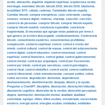
oculta
,
alienación
,
alquimia
,
alquimia espiritual
,
arquitectura oculta
,
astrología
,
autoridad
,
bitcoin
,
bitcoin 2026
,
bitcoin 2030
,
blasfemia
,
brutalidad
,
BTC
,
cábala
,
cadenas
,
Cambiador bitcoin españa
,
Cambiar bitcoin
,
campos energéticos
,
caos controlado
,
castigo
,
censura
,
censura digital
,
chakras
,
chantaje
,
coacción
,
coerción
,
comercio de personas
,
comprar bitcoin
,
comprar bitcoin españa
,
comprar bitcoin madrid
,
conciencia expandida
,
conciencia
fragmentada. Si necesitas que agrupe estas palabras por tema o
que genere un archivo descargable
,
condicionamiento
,
Conferencia
bitcoin
,
conocimiento esotérico
,
conocimientos prohibidos
,
conspiración
,
contacto espiritual
,
control
,
control a través del
miedo
,
control cultural
,
control de masas
,
control del subconsciente
,
control digital
,
control educativo
,
control emocional
,
control
espiritual
,
control financiero
,
control global
,
control gubernamental
,
control mental
,
control por arquetipos
,
control por frecuencias
,
control por miedo
,
control por narrativas
,
control psicológico
,
control ritual
,
control simbólico
,
control social
,
control subliminal
,
control vibracional
,
crisis manufacturada
,
cuerpos sutiles
,
cultos
,
cultos secretos
,
degradación
,
demonios
,
dependencia
,
deshumanización
,
desinformación
,
despojo
,
dímelo y te ayudo.
Preguntar a ChatGPT
,
disciplina
,
disociación
,
disociación inducida
,
disonancia cognitiva
,
distorsión de la verdad
,
distorsión perceptual
,
dogma
,
dominación
,
dominación mental
,
dualidad
,
dualidad
controlada
,
egrégor
,
élites
,
élites ocultas
,
encadenado
,
encarcelado
,
encierro
,
energía astral
,
energías ocultas
,
entidades
,
entidades