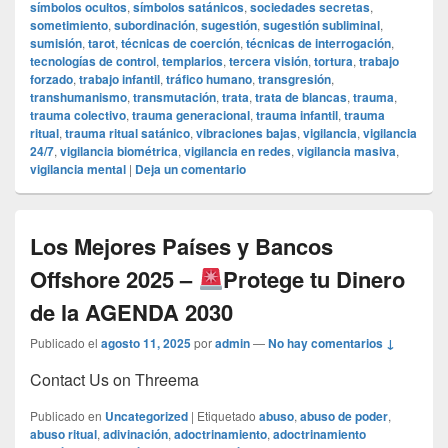
símbolos ocultos
,
símbolos satánicos
,
sociedades secretas
,
sometimiento
,
subordinación
,
sugestión
,
sugestión subliminal
,
sumisión
,
tarot
,
técnicas de coerción
,
técnicas de interrogación
,
tecnologías de control
,
templarios
,
tercera visión
,
tortura
,
trabajo
forzado
,
trabajo infantil
,
tráfico humano
,
transgresión
,
transhumanismo
,
transmutación
,
trata
,
trata de blancas
,
trauma
,
trauma colectivo
,
trauma generacional
,
trauma infantil
,
trauma
ritual
,
trauma ritual satánico
,
vibraciones bajas
,
vigilancia
,
vigilancia
24/7
,
vigilancia biométrica
,
vigilancia en redes
,
vigilancia masiva
,
vigilancia mental
|
Deja un comentario
Los Mejores Países y Bancos
Offshore 2025 –
Protege tu Dinero
de la AGENDA 2030
Publicado el
agosto 11, 2025
por
admin
—
No hay comentarios ↓
Contact Us on Threema
Publicado en
Uncategorized
|
Etiquetado
abuso
,
abuso de poder
,
abuso ritual
,
adivinación
,
adoctrinamiento
,
adoctrinamiento