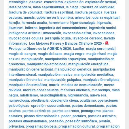
tecnológica
,
esclavo
,
esoterismo
,
explotación
,
explotación sexual
,
falsa bandera
,
falsa espiritualidad
,
fe ciega
,
fractura de identidad
,
fractura de voluntad
,
fractura espiritual
,
fractura psíquica
,
fuerzas
oscuras
,
gnosis
,
gobierno en la sombra
,
grimorios
,
guerra espiritual
,
herejía
,
herencia oculta
,
hermetismo
,
hipertecnología
,
hipnosis
,
illuminati
,
infierno
,
ingeniería del consentimiento
,
ingeniería social
,
inteligencia artificial
,
invocación
,
invocación astral
,
invocaciones
,
invocaciones ocultas
,
jerarquía oculta
,
lavado de cerebro
,
lavado
informativo
,
Los Mejores Países y Bancos Offshore 2025 -
Protege tu Dinero de la AGENDA 2030
,
Lucifer
,
magia ceremonial
,
magia de sangre
,
magia del caos
,
magia negra
,
magia ritual
,
magia
sexual
,
manipulación
,
manipulación arquetípica
,
manipulación de
creencias
,
manipulación emocional
,
manipulación energética
,
manipulación generacional
,
manipulación genética
,
manipulación
interdimensional
,
manipulación masiva
,
manipulación mediática
,
manipulación onírica
,
manipulación psíquica
,
manipulación religiosa
,
manipulación simbólica
,
matrix
,
medios de comunicación
,
mente
dividida
,
mentira consensuada
,
mentiras oficiales
,
microchips
,
misa
negra
,
misticismo
,
neurolingüística
,
nigromancia
,
nueva era
,
numerología
,
obediencia
,
obediencia ciega
,
ocultismo
,
operaciones
psicológicas
,
opresión
,
oscurantismo
,
pactos demoníacos
,
pactos
ocultos
,
pactos satánicos
,
pactos secretos
,
pentagrama
,
planos
astrales
,
planos dimensionales
,
poder
,
portales
,
portales astrales
,
portales dimensionales
,
posesión
,
posesión simbólica
,
prisión
,
privación
,
programación beta
,
programación cultural
,
programación