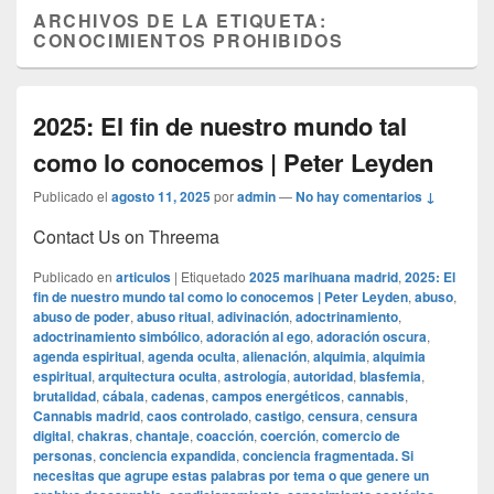
ARCHIVOS DE LA ETIQUETA:
CONOCIMIENTOS PROHIBIDOS
2025: El fin de nuestro mundo tal
como lo conocemos | Peter Leyden
Publicado el
agosto 11, 2025
por
admin
—
No hay comentarios ↓
Contact Us on Threema
Publicado en
articulos
|
Etiquetado
2025 marihuana madrid
,
2025: El
fin de nuestro mundo tal como lo conocemos | Peter Leyden
,
abuso
,
abuso de poder
,
abuso ritual
,
adivinación
,
adoctrinamiento
,
adoctrinamiento simbólico
,
adoración al ego
,
adoración oscura
,
agenda espiritual
,
agenda oculta
,
alienación
,
alquimia
,
alquimia
espiritual
,
arquitectura oculta
,
astrología
,
autoridad
,
blasfemia
,
brutalidad
,
cábala
,
cadenas
,
campos energéticos
,
cannabis
,
Cannabis madrid
,
caos controlado
,
castigo
,
censura
,
censura
digital
,
chakras
,
chantaje
,
coacción
,
coerción
,
comercio de
personas
,
conciencia expandida
,
conciencia fragmentada. Si
necesitas que agrupe estas palabras por tema o que genere un