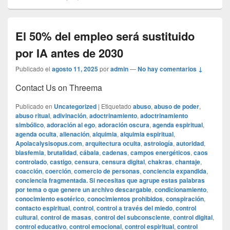
El 50% del empleo será sustituido
por IA antes de 2030
Publicado el
agosto 11, 2025
por
admin
—
No hay comentarios ↓
Contact Us on Threema
Publicado en
Uncategorized
|
Etiquetado
abuso
,
abuso de poder
,
abuso ritual
,
adivinación
,
adoctrinamiento
,
adoctrinamiento
simbólico
,
adoración al ego
,
adoración oscura
,
agenda espiritual
,
agenda oculta
,
alienación
,
alquimia
,
alquimia espiritual
,
Apolacalysisopus.com
,
arquitectura oculta
,
astrología
,
autoridad
,
blasfemia
,
brutalidad
,
cábala
,
cadenas
,
campos energéticos
,
caos
controlado
,
castigo
,
censura
,
censura digital
,
chakras
,
chantaje
,
coacción
,
coerción
,
comercio de personas
,
conciencia expandida
,
conciencia fragmentada. Si necesitas que agrupe estas palabras
por tema o que genere un archivo descargable
,
condicionamiento
,
conocimiento esotérico
,
conocimientos prohibidos
,
conspiración
,
contacto espiritual
,
control
,
control a través del miedo
,
control
cultural
,
control de masas
,
control del subconsciente
,
control digital
,
control educativo
,
control emocional
,
control espiritual
,
control