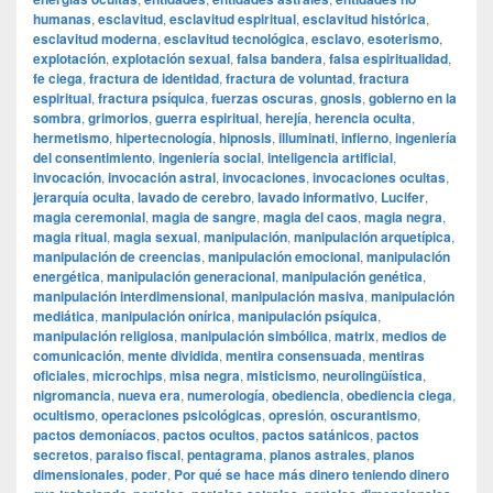
humanas
,
esclavitud
,
esclavitud espiritual
,
esclavitud histórica
,
esclavitud moderna
,
esclavitud tecnológica
,
esclavo
,
esoterismo
,
explotación
,
explotación sexual
,
falsa bandera
,
falsa espiritualidad
,
fe ciega
,
fractura de identidad
,
fractura de voluntad
,
fractura
espiritual
,
fractura psíquica
,
fuerzas oscuras
,
gnosis
,
gobierno en la
sombra
,
grimorios
,
guerra espiritual
,
herejía
,
herencia oculta
,
hermetismo
,
hipertecnología
,
hipnosis
,
illuminati
,
infierno
,
ingeniería
del consentimiento
,
ingeniería social
,
inteligencia artificial
,
invocación
,
invocación astral
,
invocaciones
,
invocaciones ocultas
,
jerarquía oculta
,
lavado de cerebro
,
lavado informativo
,
Lucifer
,
magia ceremonial
,
magia de sangre
,
magia del caos
,
magia negra
,
magia ritual
,
magia sexual
,
manipulación
,
manipulación arquetípica
,
manipulación de creencias
,
manipulación emocional
,
manipulación
energética
,
manipulación generacional
,
manipulación genética
,
manipulación interdimensional
,
manipulación masiva
,
manipulación
mediática
,
manipulación onírica
,
manipulación psíquica
,
manipulación religiosa
,
manipulación simbólica
,
matrix
,
medios de
comunicación
,
mente dividida
,
mentira consensuada
,
mentiras
oficiales
,
microchips
,
misa negra
,
misticismo
,
neurolingüística
,
nigromancia
,
nueva era
,
numerología
,
obediencia
,
obediencia ciega
,
ocultismo
,
operaciones psicológicas
,
opresión
,
oscurantismo
,
pactos demoníacos
,
pactos ocultos
,
pactos satánicos
,
pactos
secretos
,
paraiso fiscal
,
pentagrama
,
planos astrales
,
planos
dimensionales
,
poder
,
Por qué se hace más dinero teniendo dinero