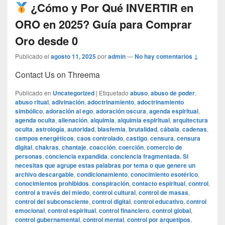
¿Cómo y Por Qué INVERTIR en
ORO en 2025? Guía para Comprar
Oro desde 0
Publicado el
agosto 11, 2025
por
admin
—
No hay comentarios ↓
Contact Us on Threema
Publicado en
Uncategorized
|
Etiquetado
abuso
,
abuso de poder
,
abuso ritual
,
adivinación
,
adoctrinamiento
,
adoctrinamiento
simbólico
,
adoración al ego
,
adoración oscura
,
agenda espiritual
,
agenda oculta
,
alienación
,
alquimia
,
alquimia espiritual
,
arquitectura
oculta
,
astrología
,
autoridad
,
blasfemia
,
brutalidad
,
cábala
,
cadenas
,
campos energéticos
,
caos controlado
,
castigo
,
censura
,
censura
digital
,
chakras
,
chantaje
,
coacción
,
coerción
,
comercio de
personas
,
conciencia expandida
,
conciencia fragmentada. Si
necesitas que agrupe estas palabras por tema o que genere un
archivo descargable
,
condicionamiento
,
conocimiento esotérico
,
conocimientos prohibidos
,
conspiración
,
contacto espiritual
,
control
,
control a través del miedo
,
control cultural
,
control de masas
,
control del subconsciente
,
control digital
,
control educativo
,
control
emocional
,
control espiritual
,
control financiero
,
control global
,
control gubernamental
,
control mental
,
control por arquetipos
,