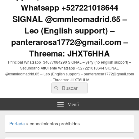
Whatsapp +527221018644
SIGNAL @cmmleomadrid.65 –
Leo (English support) –
panterarosa1772@gmail.com –
Threema: JHXT6HHA
Principal Whatsapp+34677084290 SIGNAL – yeffy (no english support) –
Secundario AttCliente Whatsapp +527221018644 SIGNAL
@cmmleomadrid.65 – Leo (English support) – panterarosa1772@gmail.com
– Threema: JHXT6HHA
Buscar
Buscar
por:
Menú
Portada
»
conocimientos prohibidos