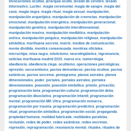
invocaciones ocultas
,
jerarquía oculta
,
lavado de cerebro
,
lavado
informativo
,
Lucifer
,
magia ceremonial
,
magia de sangre
,
magia del
caos
,
magia negra
,
magia ritual
,
magia sexual
,
manipulación
,
manipulación arquetípica
,
manipulación de creencias
,
manipulación
emocional
,
manipulación energética
,
manipulación generacional
,
manipulación genética
,
manipulación interdimensional
,
manipulación masiva
,
manipulación mediática
,
manipulación
onírica
,
manipulación psíquica
,
manipulación religiosa
,
manipulación
simbólica
,
marihuana secreta
,
matrix
,
medios de comunicación
,
mente dividida
,
mentira consensuada
,
mentiras oficiales
,
microchips
,
misa negra
,
misticismo
,
neurolingüística
,
nigromancia
,
noticias marihuana madrid 2025
,
nueva era
,
numerología
,
obediencia
,
obediencia ciega
,
ocultismo
,
operaciones psicológicas
,
opresión
,
oscurantismo
,
pactos demoníacos
,
pactos ocultos
,
pactos
satánicos
,
pactos secretos
,
pentagrama
,
planos astrales
,
planos
dimensionales
,
poder
,
portales
,
portales astrales
,
portales
dimensionales
,
posesión
,
posesión simbólica
,
prisión
,
privación
,
programación beta
,
programación cultural
,
programación delta
,
programación disociativa
,
programación infantil
,
programación
mental
,
programación MK Ultra
,
programación monarca
,
programación por trauma
,
programación predictiva
,
programación
ritual
,
programación simbólica
,
programación social
,
propaganda
,
propiedad humana
,
realidad fabricada
,
realidades paralelas
,
reclusión
,
redes de poder
,
redes satánicas
,
redes secretas
,
represión
,
reprogramación
,
resonancia mental
,
rituales
,
rituales de