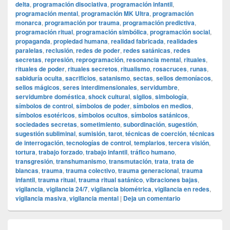
delta
,
programación disociativa
,
programación infantil
,
programación mental
,
programación MK Ultra
,
programación
monarca
,
programación por trauma
,
programación predictiva
,
programación ritual
,
programación simbólica
,
programación social
,
propaganda
,
propiedad humana
,
realidad fabricada
,
realidades
paralelas
,
reclusión
,
redes de poder
,
redes satánicas
,
redes
secretas
,
represión
,
reprogramación
,
resonancia mental
,
rituales
,
rituales de poder
,
rituales secretos
,
ritualismo
,
rosacruces
,
runas
,
sabiduría oculta
,
sacrificios
,
satanismo
,
sectas
,
sellos demoníacos
,
sellos mágicos
,
seres interdimensionales
,
servidumbre
,
servidumbre doméstica
,
shock cultural
,
sigilos
,
simbología
,
símbolos de control
,
símbolos de poder
,
símbolos en medios
,
símbolos esotéricos
,
símbolos ocultos
,
símbolos satánicos
,
sociedades secretas
,
sometimiento
,
subordinación
,
sugestión
,
sugestión subliminal
,
sumisión
,
tarot
,
técnicas de coerción
,
técnicas
de interrogación
,
tecnologías de control
,
templarios
,
tercera visión
,
tortura
,
trabajo forzado
,
trabajo infantil
,
tráfico humano
,
transgresión
,
transhumanismo
,
transmutación
,
trata
,
trata de
blancas
,
trauma
,
trauma colectivo
,
trauma generacional
,
trauma
infantil
,
trauma ritual
,
trauma ritual satánico
,
vibraciones bajas
,
vigilancia
,
vigilancia 24/7
,
vigilancia biométrica
,
vigilancia en redes
,
vigilancia masiva
,
vigilancia mental
|
Deja un comentario