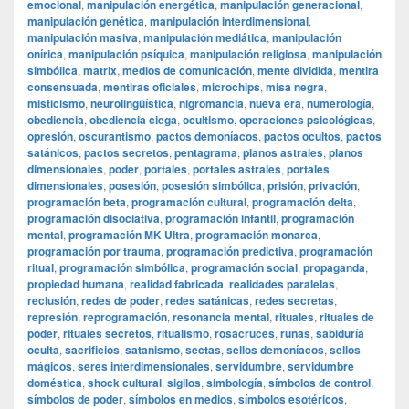
emocional
,
manipulación energética
,
manipulación generacional
,
manipulación genética
,
manipulación interdimensional
,
manipulación masiva
,
manipulación mediática
,
manipulación
onírica
,
manipulación psíquica
,
manipulación religiosa
,
manipulación
simbólica
,
matrix
,
medios de comunicación
,
mente dividida
,
mentira
consensuada
,
mentiras oficiales
,
microchips
,
misa negra
,
misticismo
,
neurolingüística
,
nigromancia
,
nueva era
,
numerología
,
obediencia
,
obediencia ciega
,
ocultismo
,
operaciones psicológicas
,
opresión
,
oscurantismo
,
pactos demoníacos
,
pactos ocultos
,
pactos
satánicos
,
pactos secretos
,
pentagrama
,
planos astrales
,
planos
dimensionales
,
poder
,
portales
,
portales astrales
,
portales
dimensionales
,
posesión
,
posesión simbólica
,
prisión
,
privación
,
programación beta
,
programación cultural
,
programación delta
,
programación disociativa
,
programación infantil
,
programación
mental
,
programación MK Ultra
,
programación monarca
,
programación por trauma
,
programación predictiva
,
programación
ritual
,
programación simbólica
,
programación social
,
propaganda
,
propiedad humana
,
realidad fabricada
,
realidades paralelas
,
reclusión
,
redes de poder
,
redes satánicas
,
redes secretas
,
represión
,
reprogramación
,
resonancia mental
,
rituales
,
rituales de
poder
,
rituales secretos
,
ritualismo
,
rosacruces
,
runas
,
sabiduría
oculta
,
sacrificios
,
satanismo
,
sectas
,
sellos demoníacos
,
sellos
mágicos
,
seres interdimensionales
,
servidumbre
,
servidumbre
doméstica
,
shock cultural
,
sigilos
,
simbología
,
símbolos de control
,
símbolos de poder
,
símbolos en medios
,
símbolos esotéricos
,