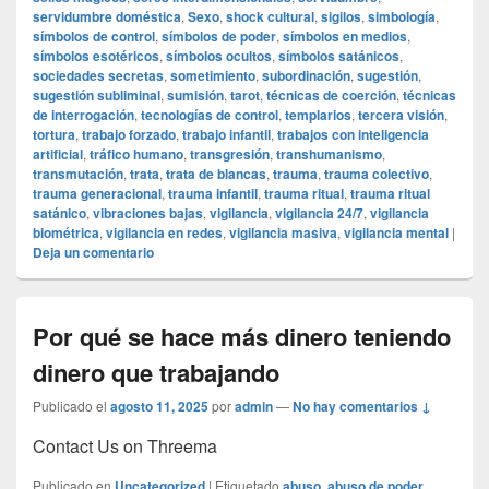
servidumbre doméstica
,
Sexo
,
shock cultural
,
sigilos
,
simbología
,
símbolos de control
,
símbolos de poder
,
símbolos en medios
,
símbolos esotéricos
,
símbolos ocultos
,
símbolos satánicos
,
sociedades secretas
,
sometimiento
,
subordinación
,
sugestión
,
sugestión subliminal
,
sumisión
,
tarot
,
técnicas de coerción
,
técnicas
de interrogación
,
tecnologías de control
,
templarios
,
tercera visión
,
tortura
,
trabajo forzado
,
trabajo infantil
,
trabajos con inteligencia
artificial
,
tráfico humano
,
transgresión
,
transhumanismo
,
transmutación
,
trata
,
trata de blancas
,
trauma
,
trauma colectivo
,
trauma generacional
,
trauma infantil
,
trauma ritual
,
trauma ritual
satánico
,
vibraciones bajas
,
vigilancia
,
vigilancia 24/7
,
vigilancia
biométrica
,
vigilancia en redes
,
vigilancia masiva
,
vigilancia mental
|
Deja un comentario
Por qué se hace más dinero teniendo
dinero que trabajando
Publicado el
agosto 11, 2025
por
admin
—
No hay comentarios ↓
Contact Us on Threema
Publicado en
Uncategorized
|
Etiquetado
abuso
,
abuso de poder
,