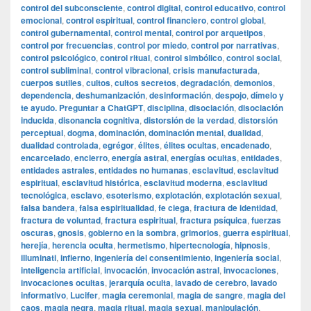
control del subconsciente
,
control digital
,
control educativo
,
control
emocional
,
control espiritual
,
control financiero
,
control global
,
control gubernamental
,
control mental
,
control por arquetipos
,
control por frecuencias
,
control por miedo
,
control por narrativas
,
control psicológico
,
control ritual
,
control simbólico
,
control social
,
control subliminal
,
control vibracional
,
crisis manufacturada
,
cuerpos sutiles
,
cultos
,
cultos secretos
,
degradación
,
demonios
,
dependencia
,
deshumanización
,
desinformación
,
despojo
,
dímelo y
te ayudo. Preguntar a ChatGPT
,
disciplina
,
disociación
,
disociación
inducida
,
disonancia cognitiva
,
distorsión de la verdad
,
distorsión
perceptual
,
dogma
,
dominación
,
dominación mental
,
dualidad
,
dualidad controlada
,
egrégor
,
élites
,
élites ocultas
,
encadenado
,
encarcelado
,
encierro
,
energía astral
,
energías ocultas
,
entidades
,
entidades astrales
,
entidades no humanas
,
esclavitud
,
esclavitud
espiritual
,
esclavitud histórica
,
esclavitud moderna
,
esclavitud
tecnológica
,
esclavo
,
esoterismo
,
explotación
,
explotación sexual
,
falsa bandera
,
falsa espiritualidad
,
fe ciega
,
fractura de identidad
,
fractura de voluntad
,
fractura espiritual
,
fractura psíquica
,
fuerzas
oscuras
,
gnosis
,
gobierno en la sombra
,
grimorios
,
guerra espiritual
,
herejía
,
herencia oculta
,
hermetismo
,
hipertecnología
,
hipnosis
,
illuminati
,
infierno
,
ingeniería del consentimiento
,
ingeniería social
,
inteligencia artificial
,
invocación
,
invocación astral
,
invocaciones
,
invocaciones ocultas
,
jerarquía oculta
,
lavado de cerebro
,
lavado
informativo
,
Lucifer
,
magia ceremonial
,
magia de sangre
,
magia del
caos
,
magia negra
,
magia ritual
,
magia sexual
,
manipulación
,