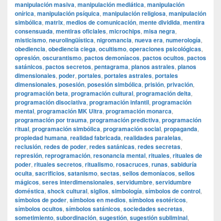
manipulación masiva
,
manipulación mediática
,
manipulación
onírica
,
manipulación psíquica
,
manipulación religiosa
,
manipulación
simbólica
,
matrix
,
medios de comunicación
,
mente dividida
,
mentira
consensuada
,
mentiras oficiales
,
microchips
,
misa negra
,
misticismo
,
neurolingüística
,
nigromancia
,
nueva era
,
numerología
,
obediencia
,
obediencia ciega
,
ocultismo
,
operaciones psicológicas
,
opresión
,
oscurantismo
,
pactos demoníacos
,
pactos ocultos
,
pactos
satánicos
,
pactos secretos
,
pentagrama
,
planos astrales
,
planos
dimensionales
,
poder
,
portales
,
portales astrales
,
portales
dimensionales
,
posesión
,
posesión simbólica
,
prisión
,
privación
,
programación beta
,
programación cultural
,
programación delta
,
programación disociativa
,
programación infantil
,
programación
mental
,
programación MK Ultra
,
programación monarca
,
programación por trauma
,
programación predictiva
,
programación
ritual
,
programación simbólica
,
programación social
,
propaganda
,
propiedad humana
,
realidad fabricada
,
realidades paralelas
,
reclusión
,
redes de poder
,
redes satánicas
,
redes secretas
,
represión
,
reprogramación
,
resonancia mental
,
rituales
,
rituales de
poder
,
rituales secretos
,
ritualismo
,
rosacruces
,
runas
,
sabiduría
oculta
,
sacrificios
,
satanismo
,
sectas
,
sellos demoníacos
,
sellos
mágicos
,
seres interdimensionales
,
servidumbre
,
servidumbre
doméstica
,
shock cultural
,
sigilos
,
simbología
,
símbolos de control
,
símbolos de poder
,
símbolos en medios
,
símbolos esotéricos
,
símbolos ocultos
,
símbolos satánicos
,
sociedades secretas
,
sometimiento
,
subordinación
,
sugestión
,
sugestión subliminal
,