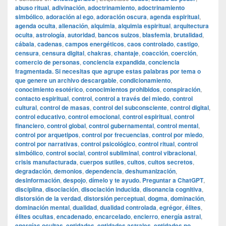
abuso ritual
,
adivinación
,
adoctrinamiento
,
adoctrinamiento
simbólico
,
adoración al ego
,
adoración oscura
,
agenda espiritual
,
agenda oculta
,
alienación
,
alquimia
,
alquimia espiritual
,
arquitectura
oculta
,
astrología
,
autoridad
,
bancos suizos
,
blasfemia
,
brutalidad
,
cábala
,
cadenas
,
campos energéticos
,
caos controlado
,
castigo
,
censura
,
censura digital
,
chakras
,
chantaje
,
coacción
,
coerción
,
comercio de personas
,
conciencia expandida
,
conciencia
fragmentada. Si necesitas que agrupe estas palabras por tema o
que genere un archivo descargable
,
condicionamiento
,
conocimiento esotérico
,
conocimientos prohibidos
,
conspiración
,
contacto espiritual
,
control
,
control a través del miedo
,
control
cultural
,
control de masas
,
control del subconsciente
,
control digital
,
control educativo
,
control emocional
,
control espiritual
,
control
financiero
,
control global
,
control gubernamental
,
control mental
,
control por arquetipos
,
control por frecuencias
,
control por miedo
,
control por narrativas
,
control psicológico
,
control ritual
,
control
simbólico
,
control social
,
control subliminal
,
control vibracional
,
crisis manufacturada
,
cuerpos sutiles
,
cultos
,
cultos secretos
,
degradación
,
demonios
,
dependencia
,
deshumanización
,
desinformación
,
despojo
,
dímelo y te ayudo. Preguntar a ChatGPT
,
disciplina
,
disociación
,
disociación inducida
,
disonancia cognitiva
,
distorsión de la verdad
,
distorsión perceptual
,
dogma
,
dominación
,
dominación mental
,
dualidad
,
dualidad controlada
,
egrégor
,
élites
,
élites ocultas
,
encadenado
,
encarcelado
,
encierro
,
energía astral
,
energías ocultas
,
entidades
,
entidades astrales
,
entidades no