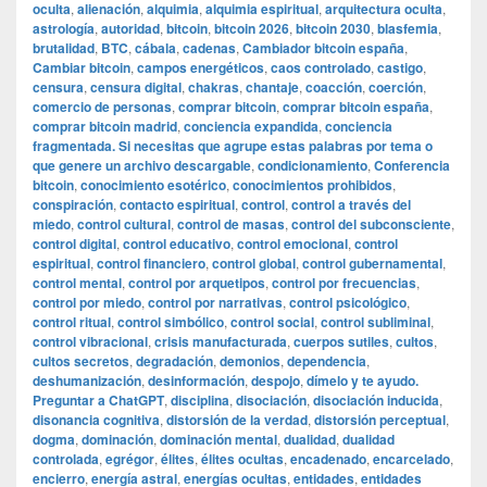
oculta
,
alienación
,
alquimia
,
alquimia espiritual
,
arquitectura oculta
,
astrología
,
autoridad
,
bitcoin
,
bitcoin 2026
,
bitcoin 2030
,
blasfemia
,
brutalidad
,
BTC
,
cábala
,
cadenas
,
Cambiador bitcoin españa
,
Cambiar bitcoin
,
campos energéticos
,
caos controlado
,
castigo
,
censura
,
censura digital
,
chakras
,
chantaje
,
coacción
,
coerción
,
comercio de personas
,
comprar bitcoin
,
comprar bitcoin españa
,
comprar bitcoin madrid
,
conciencia expandida
,
conciencia
fragmentada. Si necesitas que agrupe estas palabras por tema o
que genere un archivo descargable
,
condicionamiento
,
Conferencia
bitcoin
,
conocimiento esotérico
,
conocimientos prohibidos
,
conspiración
,
contacto espiritual
,
control
,
control a través del
miedo
,
control cultural
,
control de masas
,
control del subconsciente
,
control digital
,
control educativo
,
control emocional
,
control
espiritual
,
control financiero
,
control global
,
control gubernamental
,
control mental
,
control por arquetipos
,
control por frecuencias
,
control por miedo
,
control por narrativas
,
control psicológico
,
control ritual
,
control simbólico
,
control social
,
control subliminal
,
control vibracional
,
crisis manufacturada
,
cuerpos sutiles
,
cultos
,
cultos secretos
,
degradación
,
demonios
,
dependencia
,
deshumanización
,
desinformación
,
despojo
,
dímelo y te ayudo.
Preguntar a ChatGPT
,
disciplina
,
disociación
,
disociación inducida
,
disonancia cognitiva
,
distorsión de la verdad
,
distorsión perceptual
,
dogma
,
dominación
,
dominación mental
,
dualidad
,
dualidad
controlada
,
egrégor
,
élites
,
élites ocultas
,
encadenado
,
encarcelado
,
encierro
,
energía astral
,
energías ocultas
,
entidades
,
entidades