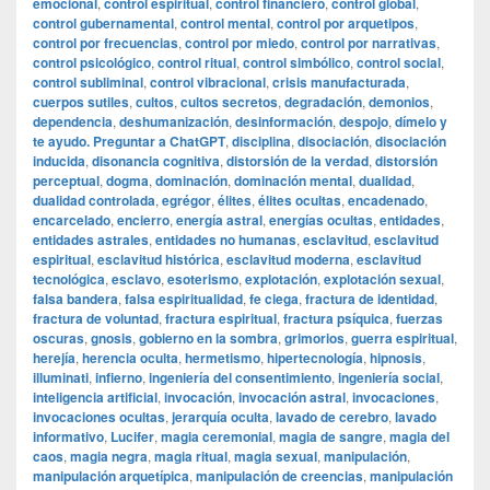
emocional
,
control espiritual
,
control financiero
,
control global
,
control gubernamental
,
control mental
,
control por arquetipos
,
control por frecuencias
,
control por miedo
,
control por narrativas
,
control psicológico
,
control ritual
,
control simbólico
,
control social
,
control subliminal
,
control vibracional
,
crisis manufacturada
,
cuerpos sutiles
,
cultos
,
cultos secretos
,
degradación
,
demonios
,
dependencia
,
deshumanización
,
desinformación
,
despojo
,
dímelo y
te ayudo. Preguntar a ChatGPT
,
disciplina
,
disociación
,
disociación
inducida
,
disonancia cognitiva
,
distorsión de la verdad
,
distorsión
perceptual
,
dogma
,
dominación
,
dominación mental
,
dualidad
,
dualidad controlada
,
egrégor
,
élites
,
élites ocultas
,
encadenado
,
encarcelado
,
encierro
,
energía astral
,
energías ocultas
,
entidades
,
entidades astrales
,
entidades no humanas
,
esclavitud
,
esclavitud
espiritual
,
esclavitud histórica
,
esclavitud moderna
,
esclavitud
tecnológica
,
esclavo
,
esoterismo
,
explotación
,
explotación sexual
,
falsa bandera
,
falsa espiritualidad
,
fe ciega
,
fractura de identidad
,
fractura de voluntad
,
fractura espiritual
,
fractura psíquica
,
fuerzas
oscuras
,
gnosis
,
gobierno en la sombra
,
grimorios
,
guerra espiritual
,
herejía
,
herencia oculta
,
hermetismo
,
hipertecnología
,
hipnosis
,
illuminati
,
infierno
,
ingeniería del consentimiento
,
ingeniería social
,
inteligencia artificial
,
invocación
,
invocación astral
,
invocaciones
,
invocaciones ocultas
,
jerarquía oculta
,
lavado de cerebro
,
lavado
informativo
,
Lucifer
,
magia ceremonial
,
magia de sangre
,
magia del
caos
,
magia negra
,
magia ritual
,
magia sexual
,
manipulación
,
manipulación arquetípica
,
manipulación de creencias
,
manipulación