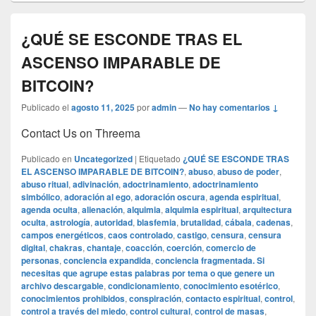
¿QUÉ SE ESCONDE TRAS EL
ASCENSO IMPARABLE DE
BITCOIN?
Publicado el
agosto 11, 2025
por
admin
—
No hay comentarios ↓
Contact Us on Threema
Publicado en
Uncategorized
|
Etiquetado
¿QUÉ SE ESCONDE TRAS
EL ASCENSO IMPARABLE DE BITCOIN?
,
abuso
,
abuso de poder
,
abuso ritual
,
adivinación
,
adoctrinamiento
,
adoctrinamiento
simbólico
,
adoración al ego
,
adoración oscura
,
agenda espiritual
,
agenda oculta
,
alienación
,
alquimia
,
alquimia espiritual
,
arquitectura
oculta
,
astrología
,
autoridad
,
blasfemia
,
brutalidad
,
cábala
,
cadenas
,
campos energéticos
,
caos controlado
,
castigo
,
censura
,
censura
digital
,
chakras
,
chantaje
,
coacción
,
coerción
,
comercio de
personas
,
conciencia expandida
,
conciencia fragmentada. Si
necesitas que agrupe estas palabras por tema o que genere un
archivo descargable
,
condicionamiento
,
conocimiento esotérico
,
conocimientos prohibidos
,
conspiración
,
contacto espiritual
,
control
,
control a través del miedo
,
control cultural
,
control de masas
,