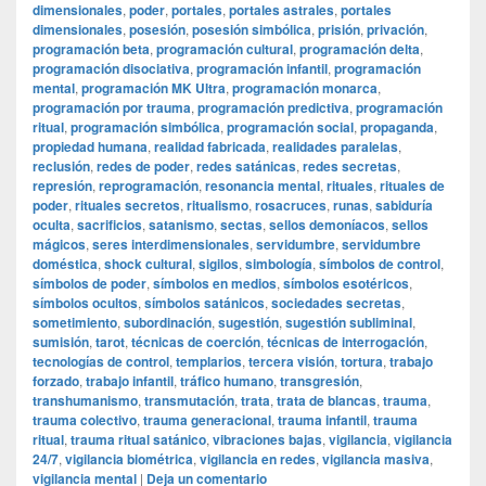
dimensionales
,
poder
,
portales
,
portales astrales
,
portales
dimensionales
,
posesión
,
posesión simbólica
,
prisión
,
privación
,
programación beta
,
programación cultural
,
programación delta
,
programación disociativa
,
programación infantil
,
programación
mental
,
programación MK Ultra
,
programación monarca
,
programación por trauma
,
programación predictiva
,
programación
ritual
,
programación simbólica
,
programación social
,
propaganda
,
propiedad humana
,
realidad fabricada
,
realidades paralelas
,
reclusión
,
redes de poder
,
redes satánicas
,
redes secretas
,
represión
,
reprogramación
,
resonancia mental
,
rituales
,
rituales de
poder
,
rituales secretos
,
ritualismo
,
rosacruces
,
runas
,
sabiduría
oculta
,
sacrificios
,
satanismo
,
sectas
,
sellos demoníacos
,
sellos
mágicos
,
seres interdimensionales
,
servidumbre
,
servidumbre
doméstica
,
shock cultural
,
sigilos
,
simbología
,
símbolos de control
,
símbolos de poder
,
símbolos en medios
,
símbolos esotéricos
,
símbolos ocultos
,
símbolos satánicos
,
sociedades secretas
,
sometimiento
,
subordinación
,
sugestión
,
sugestión subliminal
,
sumisión
,
tarot
,
técnicas de coerción
,
técnicas de interrogación
,
tecnologías de control
,
templarios
,
tercera visión
,
tortura
,
trabajo
forzado
,
trabajo infantil
,
tráfico humano
,
transgresión
,
transhumanismo
,
transmutación
,
trata
,
trata de blancas
,
trauma
,
trauma colectivo
,
trauma generacional
,
trauma infantil
,
trauma
ritual
,
trauma ritual satánico
,
vibraciones bajas
,
vigilancia
,
vigilancia
24/7
,
vigilancia biométrica
,
vigilancia en redes
,
vigilancia masiva
,
vigilancia mental
|
Deja un comentario