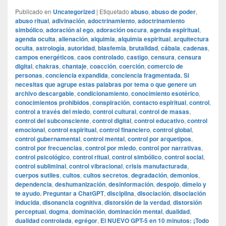
Publicado en
Uncategorized
|
Etiquetado
abuso
,
abuso de poder
,
abuso ritual
,
adivinación
,
adoctrinamiento
,
adoctrinamiento
simbólico
,
adoración al ego
,
adoración oscura
,
agenda espiritual
,
agenda oculta
,
alienación
,
alquimia
,
alquimia espiritual
,
arquitectura
oculta
,
astrología
,
autoridad
,
blasfemia
,
brutalidad
,
cábala
,
cadenas
,
campos energéticos
,
caos controlado
,
castigo
,
censura
,
censura
digital
,
chakras
,
chantaje
,
coacción
,
coerción
,
comercio de
personas
,
conciencia expandida
,
conciencia fragmentada. Si
necesitas que agrupe estas palabras por tema o que genere un
archivo descargable
,
condicionamiento
,
conocimiento esotérico
,
conocimientos prohibidos
,
conspiración
,
contacto espiritual
,
control
,
control a través del miedo
,
control cultural
,
control de masas
,
control del subconsciente
,
control digital
,
control educativo
,
control
emocional
,
control espiritual
,
control financiero
,
control global
,
control gubernamental
,
control mental
,
control por arquetipos
,
control por frecuencias
,
control por miedo
,
control por narrativas
,
control psicológico
,
control ritual
,
control simbólico
,
control social
,
control subliminal
,
control vibracional
,
crisis manufacturada
,
cuerpos sutiles
,
cultos
,
cultos secretos
,
degradación
,
demonios
,
dependencia
,
deshumanización
,
desinformación
,
despojo
,
dímelo y
te ayudo. Preguntar a ChatGPT
,
disciplina
,
disociación
,
disociación
inducida
,
disonancia cognitiva
,
distorsión de la verdad
,
distorsión
perceptual
,
dogma
,
dominación
,
dominación mental
,
dualidad
,
dualidad controlada
,
egrégor
,
El NUEVO GPT-5 en 10 minutos: ¡Todo