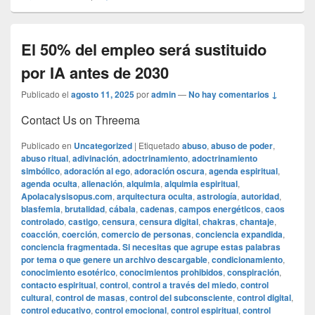
El 50% del empleo será sustituido
por IA antes de 2030
Publicado el
agosto 11, 2025
por
admin
—
No hay comentarios ↓
Contact Us on Threema
Publicado en
Uncategorized
|
Etiquetado
abuso
,
abuso de poder
,
abuso ritual
,
adivinación
,
adoctrinamiento
,
adoctrinamiento
simbólico
,
adoración al ego
,
adoración oscura
,
agenda espiritual
,
agenda oculta
,
alienación
,
alquimia
,
alquimia espiritual
,
Apolacalysisopus.com
,
arquitectura oculta
,
astrología
,
autoridad
,
blasfemia
,
brutalidad
,
cábala
,
cadenas
,
campos energéticos
,
caos
controlado
,
castigo
,
censura
,
censura digital
,
chakras
,
chantaje
,
coacción
,
coerción
,
comercio de personas
,
conciencia expandida
,
conciencia fragmentada. Si necesitas que agrupe estas palabras
por tema o que genere un archivo descargable
,
condicionamiento
,
conocimiento esotérico
,
conocimientos prohibidos
,
conspiración
,
contacto espiritual
,
control
,
control a través del miedo
,
control
cultural
,
control de masas
,
control del subconsciente
,
control digital
,
control educativo
,
control emocional
,
control espiritual
,
control