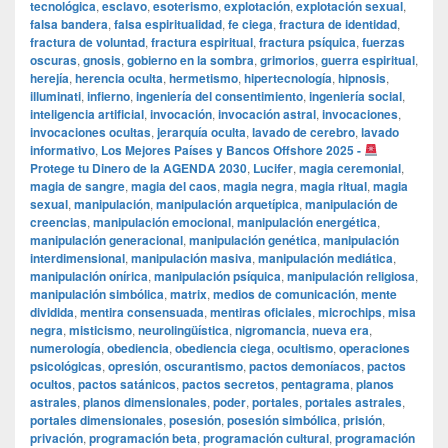
tecnológica
,
esclavo
,
esoterismo
,
explotación
,
explotación sexual
,
falsa bandera
,
falsa espiritualidad
,
fe ciega
,
fractura de identidad
,
fractura de voluntad
,
fractura espiritual
,
fractura psíquica
,
fuerzas
oscuras
,
gnosis
,
gobierno en la sombra
,
grimorios
,
guerra espiritual
,
herejía
,
herencia oculta
,
hermetismo
,
hipertecnología
,
hipnosis
,
illuminati
,
infierno
,
ingeniería del consentimiento
,
ingeniería social
,
inteligencia artificial
,
invocación
,
invocación astral
,
invocaciones
,
invocaciones ocultas
,
jerarquía oculta
,
lavado de cerebro
,
lavado
informativo
,
Los Mejores Países y Bancos Offshore 2025 -
Protege tu Dinero de la AGENDA 2030
,
Lucifer
,
magia ceremonial
,
magia de sangre
,
magia del caos
,
magia negra
,
magia ritual
,
magia
sexual
,
manipulación
,
manipulación arquetípica
,
manipulación de
creencias
,
manipulación emocional
,
manipulación energética
,
manipulación generacional
,
manipulación genética
,
manipulación
interdimensional
,
manipulación masiva
,
manipulación mediática
,
manipulación onírica
,
manipulación psíquica
,
manipulación religiosa
,
manipulación simbólica
,
matrix
,
medios de comunicación
,
mente
dividida
,
mentira consensuada
,
mentiras oficiales
,
microchips
,
misa
negra
,
misticismo
,
neurolingüística
,
nigromancia
,
nueva era
,
numerología
,
obediencia
,
obediencia ciega
,
ocultismo
,
operaciones
psicológicas
,
opresión
,
oscurantismo
,
pactos demoníacos
,
pactos
ocultos
,
pactos satánicos
,
pactos secretos
,
pentagrama
,
planos
astrales
,
planos dimensionales
,
poder
,
portales
,
portales astrales
,
portales dimensionales
,
posesión
,
posesión simbólica
,
prisión
,
privación
,
programación beta
,
programación cultural
,
programación