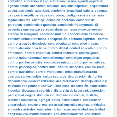
simbólico
,
adoración al ego
,
adoración oscura
,
agenda espiritual
,
agenda oculta
,
alienación
,
alquimia
,
alquimia espiritual
,
arquitectura
oculta
,
astrología
,
autoridad
,
blasfemia
,
brutalidad
,
cábala
,
cadenas
,
campos energéticos
,
caos controlado
,
castigo
,
censura
,
censura
digital
,
chakras
,
chantaje
,
coacción
,
coerción
,
comercio de
personas
,
conciencia expandida
,
conciencia fragmentada. Si
necesitas que agrupe estas palabras por tema o que genere un
archivo descargable
,
condicionamiento
,
conocimiento esotérico
,
conocimientos prohibidos
,
conspiración
,
contacto espiritual
,
control
,
control a través del miedo
,
control cultural
,
control de masas
,
control del subconsciente
,
control digital
,
control educativo
,
control
emocional
,
control espiritual
,
control financiero
,
control global
,
control gubernamental
,
control mental
,
control por arquetipos
,
control por frecuencias
,
control por miedo
,
control por narrativas
,
control psicológico
,
control ritual
,
control simbólico
,
control social
,
control subliminal
,
control vibracional
,
crisis manufacturada
,
cuerpos sutiles
,
cultos
,
cultos secretos
,
degradación
,
demonios
,
dependencia
,
deshumanización
,
desinformación
,
despojo
,
dímelo y
te ayudo. Preguntar a ChatGPT
,
disciplina
,
disociación
,
disociación
inducida
,
disonancia cognitiva
,
distorsión de la verdad
,
distorsión
perceptual
,
dogma
,
dominación
,
dominación mental
,
dualidad
,
dualidad controlada
,
egrégor
,
élites
,
élites ocultas
,
encadenado
,
encarcelado
,
encierro
,
energía astral
,
energías ocultas
,
entidades
,
entidades astrales
,
entidades no humanas
,
esclavitud
,
esclavitud
espiritual
,
esclavitud histórica
,
esclavitud moderna
,
esclavitud