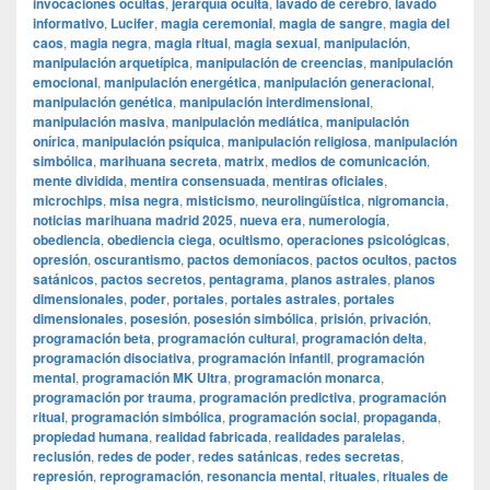
invocaciones ocultas
,
jerarquía oculta
,
lavado de cerebro
,
lavado
informativo
,
Lucifer
,
magia ceremonial
,
magia de sangre
,
magia del
caos
,
magia negra
,
magia ritual
,
magia sexual
,
manipulación
,
manipulación arquetípica
,
manipulación de creencias
,
manipulación
emocional
,
manipulación energética
,
manipulación generacional
,
manipulación genética
,
manipulación interdimensional
,
manipulación masiva
,
manipulación mediática
,
manipulación
onírica
,
manipulación psíquica
,
manipulación religiosa
,
manipulación
simbólica
,
marihuana secreta
,
matrix
,
medios de comunicación
,
mente dividida
,
mentira consensuada
,
mentiras oficiales
,
microchips
,
misa negra
,
misticismo
,
neurolingüística
,
nigromancia
,
noticias marihuana madrid 2025
,
nueva era
,
numerología
,
obediencia
,
obediencia ciega
,
ocultismo
,
operaciones psicológicas
,
opresión
,
oscurantismo
,
pactos demoníacos
,
pactos ocultos
,
pactos
satánicos
,
pactos secretos
,
pentagrama
,
planos astrales
,
planos
dimensionales
,
poder
,
portales
,
portales astrales
,
portales
dimensionales
,
posesión
,
posesión simbólica
,
prisión
,
privación
,
programación beta
,
programación cultural
,
programación delta
,
programación disociativa
,
programación infantil
,
programación
mental
,
programación MK Ultra
,
programación monarca
,
programación por trauma
,
programación predictiva
,
programación
ritual
,
programación simbólica
,
programación social
,
propaganda
,
propiedad humana
,
realidad fabricada
,
realidades paralelas
,
reclusión
,
redes de poder
,
redes satánicas
,
redes secretas
,
represión
,
reprogramación
,
resonancia mental
,
rituales
,
rituales de