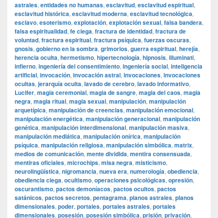
astrales
,
entidades no humanas
,
esclavitud
,
esclavitud espiritual
,
esclavitud histórica
,
esclavitud moderna
,
esclavitud tecnológica
,
esclavo
,
esoterismo
,
explotación
,
explotación sexual
,
falsa bandera
,
falsa espiritualidad
,
fe ciega
,
fractura de identidad
,
fractura de
voluntad
,
fractura espiritual
,
fractura psíquica
,
fuerzas oscuras
,
gnosis
,
gobierno en la sombra
,
grimorios
,
guerra espiritual
,
herejía
,
herencia oculta
,
hermetismo
,
hipertecnología
,
hipnosis
,
illuminati
,
infierno
,
ingeniería del consentimiento
,
ingeniería social
,
inteligencia
artificial
,
invocación
,
invocación astral
,
invocaciones
,
invocaciones
ocultas
,
jerarquía oculta
,
lavado de cerebro
,
lavado informativo
,
Lucifer
,
magia ceremonial
,
magia de sangre
,
magia del caos
,
magia
negra
,
magia ritual
,
magia sexual
,
manipulación
,
manipulación
arquetípica
,
manipulación de creencias
,
manipulación emocional
,
manipulación energética
,
manipulación generacional
,
manipulación
genética
,
manipulación interdimensional
,
manipulación masiva
,
manipulación mediática
,
manipulación onírica
,
manipulación
psíquica
,
manipulación religiosa
,
manipulación simbólica
,
matrix
,
medios de comunicación
,
mente dividida
,
mentira consensuada
,
mentiras oficiales
,
microchips
,
misa negra
,
misticismo
,
neurolingüística
,
nigromancia
,
nueva era
,
numerología
,
obediencia
,
obediencia ciega
,
ocultismo
,
operaciones psicológicas
,
opresión
,
oscurantismo
,
pactos demoníacos
,
pactos ocultos
,
pactos
satánicos
,
pactos secretos
,
pentagrama
,
planos astrales
,
planos
dimensionales
,
poder
,
portales
,
portales astrales
,
portales
dimensionales
,
posesión
,
posesión simbólica
,
prisión
,
privación
,