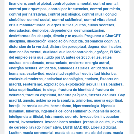
financiero
,
control global
,
control gubernamental
,
control mental
,
control por arquetipos
,
control por frecuencias
,
control por miedo
,
control por narrativas
,
control psicológico
,
control ritual
,
control
simbólico
,
control social
,
control subliminal
,
control vibracional
,
crisis manufacturada
,
cuerpos sutiles
,
cultos
,
cultos secretos
,
degradación
,
demonios
,
dependencia
,
deshumanización
,
desinformación
,
despojo
,
dímelo y te ayudo. Preguntar a ChatGPT
,
disciplina
,
disociación
,
disociación inducida
,
disonancia cognitiva
,
distorsión de la verdad
,
distorsión perceptual
,
dogma
,
dominación
,
dominación mental
,
dualidad
,
dualidad controlada
,
egrégor
,
El 50%
del empleo será sustituido por IA antes de 2030
,
élites
,
élites
ocultas
,
encadenado
,
encarcelado
,
encierro
,
energía astral
,
energías ocultas
,
entidades
,
entidades astrales
,
entidades no
humanas
,
esclavitud
,
esclavitud espiritual
,
esclavitud histórica
,
esclavitud moderna
,
esclavitud tecnológica
,
esclavo
,
Escorts en
madrid
,
esoterismo
,
explotación
,
explotación sexual
,
falsa bandera
,
falsa espiritualidad
,
fe ciega
,
fractura de identidad
,
fractura de
voluntad
,
fractura espiritual
,
fractura psíquica
,
fuerzas oscuras
,
Gay
madrid
,
gnosis
,
gobierno en la sombra
,
grimorios
,
guerra espiritual
,
herejía
,
herencia oculta
,
hermetismo
,
hipertecnología
,
hipnosis
,
illuminati
,
infierno
,
ingeniería del consentimiento
,
ingeniería social
,
inteligencia artificial
,
Intramundo secreto
,
invocación
,
invocación
astral
,
invocaciones
,
invocaciones ocultas
,
jerarquía oculta
,
lavado
de cerebro
,
lavado informativo
,
LGTBI MADRID
,
Libertad digital
,
Lucifer
,
magia ceremonial
,
magia de sangre
,
magia del caos
,
magia