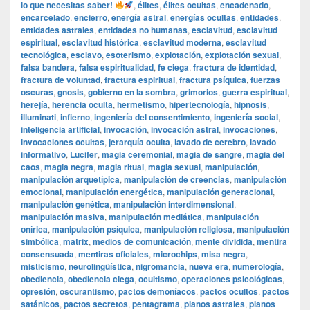
lo que necesitas saber!
,
élites
,
élites ocultas
,
encadenado
,
encarcelado
,
encierro
,
energía astral
,
energías ocultas
,
entidades
,
entidades astrales
,
entidades no humanas
,
esclavitud
,
esclavitud
espiritual
,
esclavitud histórica
,
esclavitud moderna
,
esclavitud
tecnológica
,
esclavo
,
esoterismo
,
explotación
,
explotación sexual
,
falsa bandera
,
falsa espiritualidad
,
fe ciega
,
fractura de identidad
,
fractura de voluntad
,
fractura espiritual
,
fractura psíquica
,
fuerzas
oscuras
,
gnosis
,
gobierno en la sombra
,
grimorios
,
guerra espiritual
,
herejía
,
herencia oculta
,
hermetismo
,
hipertecnología
,
hipnosis
,
illuminati
,
infierno
,
ingeniería del consentimiento
,
ingeniería social
,
inteligencia artificial
,
invocación
,
invocación astral
,
invocaciones
,
invocaciones ocultas
,
jerarquía oculta
,
lavado de cerebro
,
lavado
informativo
,
Lucifer
,
magia ceremonial
,
magia de sangre
,
magia del
caos
,
magia negra
,
magia ritual
,
magia sexual
,
manipulación
,
manipulación arquetípica
,
manipulación de creencias
,
manipulación
emocional
,
manipulación energética
,
manipulación generacional
,
manipulación genética
,
manipulación interdimensional
,
manipulación masiva
,
manipulación mediática
,
manipulación
onírica
,
manipulación psíquica
,
manipulación religiosa
,
manipulación
simbólica
,
matrix
,
medios de comunicación
,
mente dividida
,
mentira
consensuada
,
mentiras oficiales
,
microchips
,
misa negra
,
misticismo
,
neurolingüística
,
nigromancia
,
nueva era
,
numerología
,
obediencia
,
obediencia ciega
,
ocultismo
,
operaciones psicológicas
,
opresión
,
oscurantismo
,
pactos demoníacos
,
pactos ocultos
,
pactos
satánicos
,
pactos secretos
,
pentagrama
,
planos astrales
,
planos