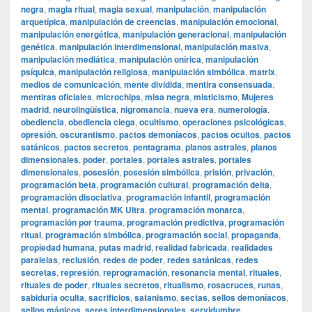
negra
,
magia ritual
,
magia sexual
,
manipulación
,
manipulación
arquetípica
,
manipulación de creencias
,
manipulación emocional
,
manipulación energética
,
manipulación generacional
,
manipulación
genética
,
manipulación interdimensional
,
manipulación masiva
,
manipulación mediática
,
manipulación onírica
,
manipulación
psíquica
,
manipulación religiosa
,
manipulación simbólica
,
matrix
,
medios de comunicación
,
mente dividida
,
mentira consensuada
,
mentiras oficiales
,
microchips
,
misa negra
,
misticismo
,
Mujeres
madrid
,
neurolingüística
,
nigromancia
,
nueva era
,
numerología
,
obediencia
,
obediencia ciega
,
ocultismo
,
operaciones psicológicas
,
opresión
,
oscurantismo
,
pactos demoníacos
,
pactos ocultos
,
pactos
satánicos
,
pactos secretos
,
pentagrama
,
planos astrales
,
planos
dimensionales
,
poder
,
portales
,
portales astrales
,
portales
dimensionales
,
posesión
,
posesión simbólica
,
prisión
,
privación
,
programación beta
,
programación cultural
,
programación delta
,
programación disociativa
,
programación infantil
,
programación
mental
,
programación MK Ultra
,
programación monarca
,
programación por trauma
,
programación predictiva
,
programación
ritual
,
programación simbólica
,
programación social
,
propaganda
,
propiedad humana
,
putas madrid
,
realidad fabricada
,
realidades
paralelas
,
reclusión
,
redes de poder
,
redes satánicas
,
redes
secretas
,
represión
,
reprogramación
,
resonancia mental
,
rituales
,
rituales de poder
,
rituales secretos
,
ritualismo
,
rosacruces
,
runas
,
sabiduría oculta
,
sacrificios
,
satanismo
,
sectas
,
sellos demoníacos
,
sellos mágicos
,
seres interdimensionales
,
servidumbre
,