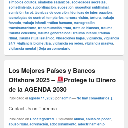
símbolos ocultos
,
símbolos satánicos
,
sociedades secretas
,
sometimiento
,
subordinación
,
sugestión
,
sugestión subliminal
,
sumisión
,
tarot
,
técnicas de coerción
,
técnicas de interrogación
,
tecnologías de control
,
templarios
,
tercera visión
,
tortura
,
trabajo
forzado
,
trabajo infantil
,
tráfico humano
,
transgresión
,
transhumanismo
,
transmutación
,
trata
,
trata de blancas
,
trauma
,
trauma colectivo
,
trauma generacional
,
trauma infantil
,
trauma
ritual
,
trauma ritual satánico
,
vibraciones bajas
,
vigilancia
,
vigilancia
24/7
,
vigilancia biométrica
,
vigilancia en redes
,
vigilancia masiva
,
vigilancia mental
|
Deja un comentario
Los Mejores Países y Bancos
Offshore 2025 –
Protege tu Dinero
de la AGENDA 2030
Publicado el
agosto 11, 2025
por
admin
—
No hay comentarios ↓
Contact Us on Threema
Publicado en
Uncategorized
|
Etiquetado
abuso
,
abuso de poder
,
abuso ritual
,
adivinación
,
adoctrinamiento
,
adoctrinamiento