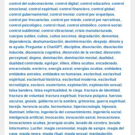
control del subconsciente
,
control digital
,
control educativo
,
control
emocional
,
control espiritual
,
control financiero
,
control global
,
control gubernamental
,
control mental
,
control por arquetipos
,
control por frecuencias
,
control por miedo
,
control por narrativas
,
control psicológico
,
control ritual
,
control simbólico
,
control social
,
control subliminal
,
control vibracional
,
crisis manufacturada
,
cuerpos sutiles
,
cultos
,
cultos secretos
,
degradación
,
demonios
,
dependencia
,
deshumanización
,
desinformación
,
despojo
,
dímelo y
te ayudo. Preguntar a ChatGPT
,
disciplina
,
disociación
,
disociación
inducida
,
disonancia cognitiva
,
distorsión de la verdad
,
distorsión
perceptual
,
dogma
,
dominación
,
dominación mental
,
dualidad
,
dualidad controlada
,
egrégor
,
élites
,
élites ocultas
,
encadenado
,
encarcelado
,
encierro
,
energía astral
,
energías ocultas
,
entidades
,
entidades astrales
,
entidades no humanas
,
esclavitud
,
esclavitud
espiritual
,
esclavitud histórica
,
esclavitud moderna
,
esclavitud
tecnológica
,
esclavo
,
esoterismo
,
explotación
,
explotación sexual
,
falsa bandera
,
falsa espiritualidad
,
fe ciega
,
fractura de identidad
,
fractura de voluntad
,
fractura espiritual
,
fractura psíquica
,
fuerzas
oscuras
,
gnosis
,
gobierno en la sombra
,
grimorios
,
guerra espiritual
,
herejía
,
herencia oculta
,
hermetismo
,
hipertecnología
,
hipnosis
,
illuminati
,
infierno
,
ingeniería del consentimiento
,
ingeniería social
,
inteligencia artificial
,
invocación
,
invocación astral
,
invocaciones
,
invocaciones ocultas
,
jerarquía oculta
,
lavado de cerebro
,
lavado
informativo
,
Lucifer
,
magia ceremonial
,
magia de sangre
,
magia del
caos
,
magia negra
,
magia ritual
,
magia sexual
,
manipulación
,