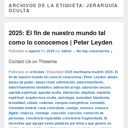
ARCHIVOS DE LA ETIQUETA:
JERARQUÍA
OCULTA
2025: El fin de nuestro mundo tal
como lo conocemos | Peter Leyden
Publicado el
agosto 11, 2025
por
admin
—
No hay comentarios ↓
Contact Us on Threema
Publicado en
articulos
|
Etiquetado
2025 marihuana madrid
,
2025: El
fin de nuestro mundo tal como lo conocemos | Peter Leyden
,
abuso
,
abuso de poder
,
abuso ritual
,
adivinación
,
adoctrinamiento
,
adoctrinamiento simbólico
,
adoración al ego
,
adoración oscura
,
agenda espiritual
,
agenda oculta
,
alienación
,
alquimia
,
alquimia
espiritual
,
arquitectura oculta
,
astrología
,
autoridad
,
blasfemia
,
brutalidad
,
cábala
,
cadenas
,
campos energéticos
,
cannabis
,
Cannabis madrid
,
caos controlado
,
castigo
,
censura
,
censura
digital
,
chakras
,
chantaje
,
coacción
,
coerción
,
comercio de
personas
,
conciencia expandida
,
conciencia fragmentada. Si
necesitas que agrupe estas palabras por tema o que genere un