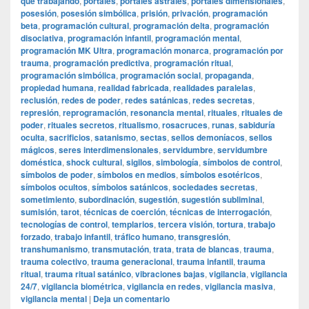
que trabajando
,
portales
,
portales astrales
,
portales dimensionales
,
posesión
,
posesión simbólica
,
prisión
,
privación
,
programación
beta
,
programación cultural
,
programación delta
,
programación
disociativa
,
programación infantil
,
programación mental
,
programación MK Ultra
,
programación monarca
,
programación por
trauma
,
programación predictiva
,
programación ritual
,
programación simbólica
,
programación social
,
propaganda
,
propiedad humana
,
realidad fabricada
,
realidades paralelas
,
reclusión
,
redes de poder
,
redes satánicas
,
redes secretas
,
represión
,
reprogramación
,
resonancia mental
,
rituales
,
rituales de
poder
,
rituales secretos
,
ritualismo
,
rosacruces
,
runas
,
sabiduría
oculta
,
sacrificios
,
satanismo
,
sectas
,
sellos demoníacos
,
sellos
mágicos
,
seres interdimensionales
,
servidumbre
,
servidumbre
doméstica
,
shock cultural
,
sigilos
,
simbología
,
símbolos de control
,
símbolos de poder
,
símbolos en medios
,
símbolos esotéricos
,
símbolos ocultos
,
símbolos satánicos
,
sociedades secretas
,
sometimiento
,
subordinación
,
sugestión
,
sugestión subliminal
,
sumisión
,
tarot
,
técnicas de coerción
,
técnicas de interrogación
,
tecnologías de control
,
templarios
,
tercera visión
,
tortura
,
trabajo
forzado
,
trabajo infantil
,
tráfico humano
,
transgresión
,
transhumanismo
,
transmutación
,
trata
,
trata de blancas
,
trauma
,
trauma colectivo
,
trauma generacional
,
trauma infantil
,
trauma
ritual
,
trauma ritual satánico
,
vibraciones bajas
,
vigilancia
,
vigilancia
24/7
,
vigilancia biométrica
,
vigilancia en redes
,
vigilancia masiva
,
vigilancia mental
|
Deja un comentario