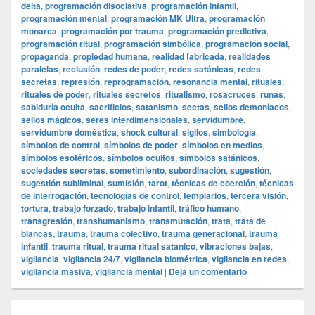
delta
,
programación disociativa
,
programación infantil
,
programación mental
,
programación MK Ultra
,
programación
monarca
,
programación por trauma
,
programación predictiva
,
programación ritual
,
programación simbólica
,
programación social
,
propaganda
,
propiedad humana
,
realidad fabricada
,
realidades
paralelas
,
reclusión
,
redes de poder
,
redes satánicas
,
redes
secretas
,
represión
,
reprogramación
,
resonancia mental
,
rituales
,
rituales de poder
,
rituales secretos
,
ritualismo
,
rosacruces
,
runas
,
sabiduría oculta
,
sacrificios
,
satanismo
,
sectas
,
sellos demoníacos
,
sellos mágicos
,
seres interdimensionales
,
servidumbre
,
servidumbre doméstica
,
shock cultural
,
sigilos
,
simbología
,
símbolos de control
,
símbolos de poder
,
símbolos en medios
,
símbolos esotéricos
,
símbolos ocultos
,
símbolos satánicos
,
sociedades secretas
,
sometimiento
,
subordinación
,
sugestión
,
sugestión subliminal
,
sumisión
,
tarot
,
técnicas de coerción
,
técnicas
de interrogación
,
tecnologías de control
,
templarios
,
tercera visión
,
tortura
,
trabajo forzado
,
trabajo infantil
,
tráfico humano
,
transgresión
,
transhumanismo
,
transmutación
,
trata
,
trata de
blancas
,
trauma
,
trauma colectivo
,
trauma generacional
,
trauma
infantil
,
trauma ritual
,
trauma ritual satánico
,
vibraciones bajas
,
vigilancia
,
vigilancia 24/7
,
vigilancia biométrica
,
vigilancia en redes
,
vigilancia masiva
,
vigilancia mental
|
Deja un comentario