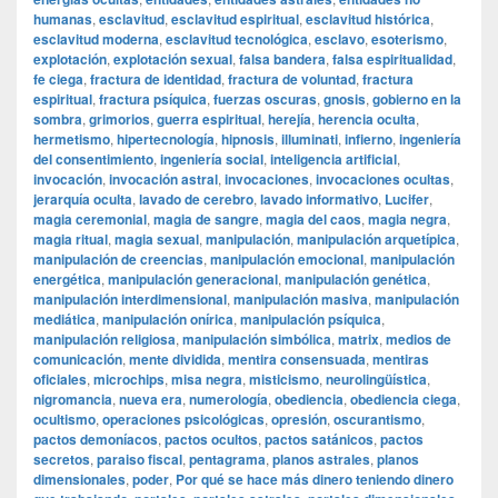
humanas
,
esclavitud
,
esclavitud espiritual
,
esclavitud histórica
,
esclavitud moderna
,
esclavitud tecnológica
,
esclavo
,
esoterismo
,
explotación
,
explotación sexual
,
falsa bandera
,
falsa espiritualidad
,
fe ciega
,
fractura de identidad
,
fractura de voluntad
,
fractura
espiritual
,
fractura psíquica
,
fuerzas oscuras
,
gnosis
,
gobierno en la
sombra
,
grimorios
,
guerra espiritual
,
herejía
,
herencia oculta
,
hermetismo
,
hipertecnología
,
hipnosis
,
illuminati
,
infierno
,
ingeniería
del consentimiento
,
ingeniería social
,
inteligencia artificial
,
invocación
,
invocación astral
,
invocaciones
,
invocaciones ocultas
,
jerarquía oculta
,
lavado de cerebro
,
lavado informativo
,
Lucifer
,
magia ceremonial
,
magia de sangre
,
magia del caos
,
magia negra
,
magia ritual
,
magia sexual
,
manipulación
,
manipulación arquetípica
,
manipulación de creencias
,
manipulación emocional
,
manipulación
energética
,
manipulación generacional
,
manipulación genética
,
manipulación interdimensional
,
manipulación masiva
,
manipulación
mediática
,
manipulación onírica
,
manipulación psíquica
,
manipulación religiosa
,
manipulación simbólica
,
matrix
,
medios de
comunicación
,
mente dividida
,
mentira consensuada
,
mentiras
oficiales
,
microchips
,
misa negra
,
misticismo
,
neurolingüística
,
nigromancia
,
nueva era
,
numerología
,
obediencia
,
obediencia ciega
,
ocultismo
,
operaciones psicológicas
,
opresión
,
oscurantismo
,
pactos demoníacos
,
pactos ocultos
,
pactos satánicos
,
pactos
secretos
,
paraiso fiscal
,
pentagrama
,
planos astrales
,
planos
dimensionales
,
poder
,
Por qué se hace más dinero teniendo dinero