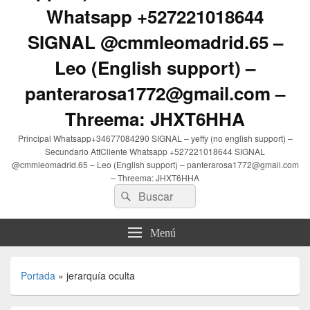
Whatsapp +527221018644
SIGNAL @cmmleomadrid.65 –
Leo (English support) –
panterarosa1772@gmail.com –
Threema: JHXT6HHA
Principal Whatsapp+34677084290 SIGNAL – yeffy (no english support) –
Secundario AttCliente Whatsapp +527221018644 SIGNAL
@cmmleomadrid.65 – Leo (English support) – panterarosa1772@gmail.com
– Threema: JHXT6HHA
Buscar
Buscar
por:
Menú
Portada
»
jerarquía oculta