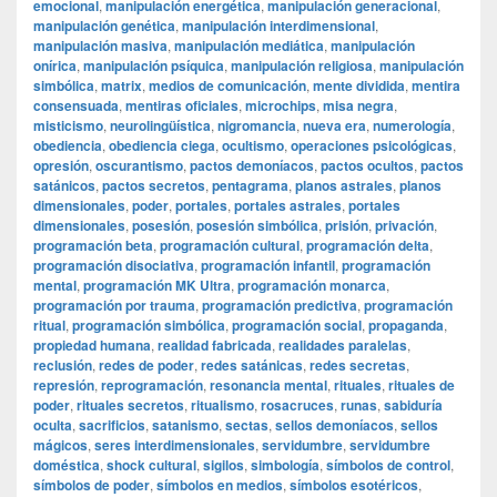
emocional
,
manipulación energética
,
manipulación generacional
,
manipulación genética
,
manipulación interdimensional
,
manipulación masiva
,
manipulación mediática
,
manipulación
onírica
,
manipulación psíquica
,
manipulación religiosa
,
manipulación
simbólica
,
matrix
,
medios de comunicación
,
mente dividida
,
mentira
consensuada
,
mentiras oficiales
,
microchips
,
misa negra
,
misticismo
,
neurolingüística
,
nigromancia
,
nueva era
,
numerología
,
obediencia
,
obediencia ciega
,
ocultismo
,
operaciones psicológicas
,
opresión
,
oscurantismo
,
pactos demoníacos
,
pactos ocultos
,
pactos
satánicos
,
pactos secretos
,
pentagrama
,
planos astrales
,
planos
dimensionales
,
poder
,
portales
,
portales astrales
,
portales
dimensionales
,
posesión
,
posesión simbólica
,
prisión
,
privación
,
programación beta
,
programación cultural
,
programación delta
,
programación disociativa
,
programación infantil
,
programación
mental
,
programación MK Ultra
,
programación monarca
,
programación por trauma
,
programación predictiva
,
programación
ritual
,
programación simbólica
,
programación social
,
propaganda
,
propiedad humana
,
realidad fabricada
,
realidades paralelas
,
reclusión
,
redes de poder
,
redes satánicas
,
redes secretas
,
represión
,
reprogramación
,
resonancia mental
,
rituales
,
rituales de
poder
,
rituales secretos
,
ritualismo
,
rosacruces
,
runas
,
sabiduría
oculta
,
sacrificios
,
satanismo
,
sectas
,
sellos demoníacos
,
sellos
mágicos
,
seres interdimensionales
,
servidumbre
,
servidumbre
doméstica
,
shock cultural
,
sigilos
,
simbología
,
símbolos de control
,
símbolos de poder
,
símbolos en medios
,
símbolos esotéricos
,