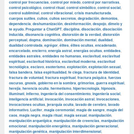
control por frecuencias
,
control por miedo
,
control por narrativas
,
control psicológico
,
control ritual
,
control simbólico
,
control social
,
control subliminal
,
control vibracional
,
crisis manufacturada
,
cuerpos sutiles
,
cultos
,
cultos secretos
,
degradación
,
demonios
,
dependencia
,
deshumanización
,
desinformación
,
despojo
,
dímelo y
te ayudo. Preguntar a ChatGPT
,
disciplina
,
disociación
,
disociación
inducida
,
disonancia cognitiva
,
distorsión de la verdad
,
distorsión
perceptual
,
dogma
,
dominación
,
dominación mental
,
dualidad
,
dualidad controlada
,
egrégor
,
élites
,
élites ocultas
,
encadenado
,
encarcelado
,
encierro
,
energía astral
,
energías ocultas
,
entidades
,
entidades astrales
,
entidades no humanas
,
esclavitud
,
esclavitud
espiritual
,
esclavitud histórica
,
esclavitud moderna
,
esclavitud
tecnológica
,
esclavo
,
esoterismo
,
explotación
,
explotación sexual
,
falsa bandera
,
falsa espiritualidad
,
fe ciega
,
fractura de identidad
,
fractura de voluntad
,
fractura espiritual
,
fractura psíquica
,
fuerzas
oscuras
,
gnosis
,
gobierno en la sombra
,
grimorios
,
guerra espiritual
,
herejía
,
herencia oculta
,
hermetismo
,
hipertecnología
,
hipnosis
,
illuminati
,
infierno
,
ingeniería del consentimiento
,
ingeniería social
,
inteligencia artificial
,
invocación
,
invocación astral
,
invocaciones
,
invocaciones ocultas
,
jerarquía oculta
,
lavado de cerebro
,
lavado
informativo
,
Lucifer
,
magia ceremonial
,
magia de sangre
,
magia del
caos
,
magia negra
,
magia ritual
,
magia sexual
,
manipulación
,
manipulación arquetípica
,
manipulación de creencias
,
manipulación
emocional
,
manipulación energética
,
manipulación generacional
,
manipulación genética
,
manipulación interdimensional
,