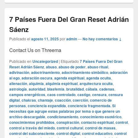
7 Países Fuera Del Gran Reset Adrián
Sáenz
Publicado el
agosto 11, 2025
por
admin
—
No hay comentarios ↓
Contact Us on Threema
Publicado en
Uncategorized
|
Etiquetado
7 Países Fuera Del Gran
Reset Adrián Sáenz
,
abuso
,
abuso de poder
,
abuso ritual
,
adivinación
,
adoctrinamiento
,
adoctrinamiento simbólico
,
adoración
al ego
,
adoración oscura
,
agenda espiritual
,
agenda oculta
,
alienación
,
alquimia
,
alquimia espiritual
,
arquitectura oculta
,
astrología
,
autoridad
,
blasfemia
,
brutalidad
,
cábala
,
cadenas
,
campos energéticos
,
caos controlado
,
castigo
,
censura
,
censura
digital
,
chakras
,
chantaje
,
coacción
,
coerción
,
comercio de
personas
,
conciencia expandida
,
conciencia fragmentada. Si
necesitas que agrupe estas palabras por tema o que genere un
archivo descargable
,
condicionamiento
,
conocimiento esotérico
,
conocimientos prohibidos
,
conspiración
,
contacto espiritual
,
control
,
control a través del miedo
,
control cultural
,
control de masas
,
control del subconsciente
,
control digital
,
control educativo
,
control