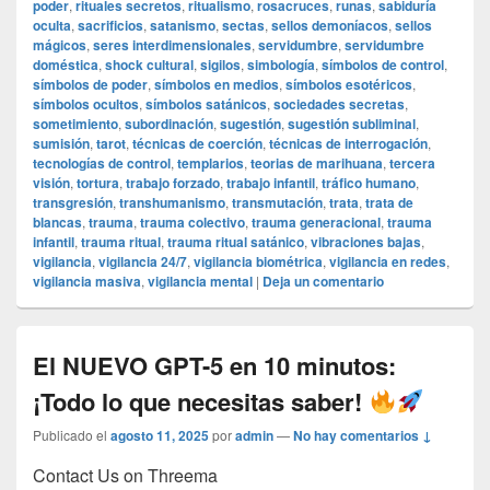
poder
,
rituales secretos
,
ritualismo
,
rosacruces
,
runas
,
sabiduría
oculta
,
sacrificios
,
satanismo
,
sectas
,
sellos demoníacos
,
sellos
mágicos
,
seres interdimensionales
,
servidumbre
,
servidumbre
doméstica
,
shock cultural
,
sigilos
,
simbología
,
símbolos de control
,
símbolos de poder
,
símbolos en medios
,
símbolos esotéricos
,
símbolos ocultos
,
símbolos satánicos
,
sociedades secretas
,
sometimiento
,
subordinación
,
sugestión
,
sugestión subliminal
,
sumisión
,
tarot
,
técnicas de coerción
,
técnicas de interrogación
,
tecnologías de control
,
templarios
,
teorias de marihuana
,
tercera
visión
,
tortura
,
trabajo forzado
,
trabajo infantil
,
tráfico humano
,
transgresión
,
transhumanismo
,
transmutación
,
trata
,
trata de
blancas
,
trauma
,
trauma colectivo
,
trauma generacional
,
trauma
infantil
,
trauma ritual
,
trauma ritual satánico
,
vibraciones bajas
,
vigilancia
,
vigilancia 24/7
,
vigilancia biométrica
,
vigilancia en redes
,
vigilancia masiva
,
vigilancia mental
|
Deja un comentario
El NUEVO GPT-5 en 10 minutos:
¡Todo lo que necesitas saber!
Publicado el
agosto 11, 2025
por
admin
—
No hay comentarios ↓
Contact Us on Threema