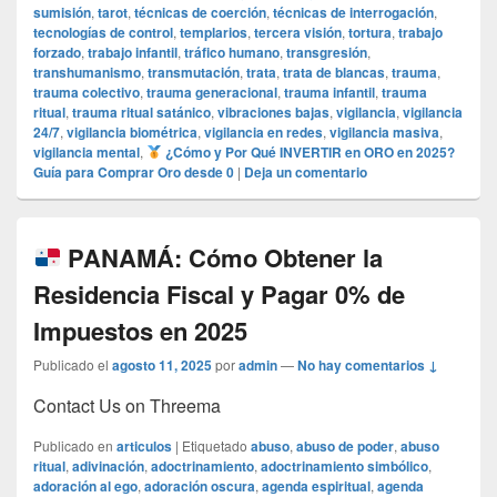
sumisión
,
tarot
,
técnicas de coerción
,
técnicas de interrogación
,
tecnologías de control
,
templarios
,
tercera visión
,
tortura
,
trabajo
forzado
,
trabajo infantil
,
tráfico humano
,
transgresión
,
transhumanismo
,
transmutación
,
trata
,
trata de blancas
,
trauma
,
trauma colectivo
,
trauma generacional
,
trauma infantil
,
trauma
ritual
,
trauma ritual satánico
,
vibraciones bajas
,
vigilancia
,
vigilancia
24/7
,
vigilancia biométrica
,
vigilancia en redes
,
vigilancia masiva
,
vigilancia mental
,
¿Cómo y Por Qué INVERTIR en ORO en 2025?
Guía para Comprar Oro desde 0
|
Deja un comentario
PANAMÁ: Cómo Obtener la
Residencia Fiscal y Pagar 0% de
Impuestos en 2025
Publicado el
agosto 11, 2025
por
admin
—
No hay comentarios ↓
Contact Us on Threema
Publicado en
articulos
|
Etiquetado
abuso
,
abuso de poder
,
abuso
ritual
,
adivinación
,
adoctrinamiento
,
adoctrinamiento simbólico
,
adoración al ego
,
adoración oscura
,
agenda espiritual
,
agenda