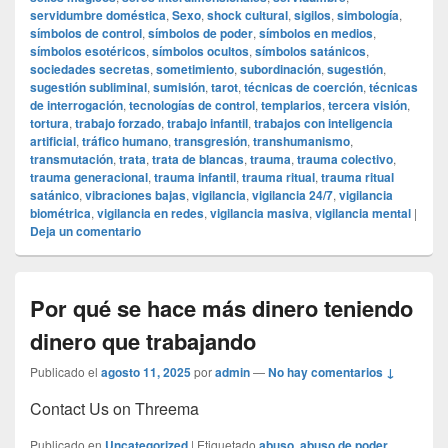
servidumbre doméstica
,
Sexo
,
shock cultural
,
sigilos
,
simbología
,
símbolos de control
,
símbolos de poder
,
símbolos en medios
,
símbolos esotéricos
,
símbolos ocultos
,
símbolos satánicos
,
sociedades secretas
,
sometimiento
,
subordinación
,
sugestión
,
sugestión subliminal
,
sumisión
,
tarot
,
técnicas de coerción
,
técnicas
de interrogación
,
tecnologías de control
,
templarios
,
tercera visión
,
tortura
,
trabajo forzado
,
trabajo infantil
,
trabajos con inteligencia
artificial
,
tráfico humano
,
transgresión
,
transhumanismo
,
transmutación
,
trata
,
trata de blancas
,
trauma
,
trauma colectivo
,
trauma generacional
,
trauma infantil
,
trauma ritual
,
trauma ritual
satánico
,
vibraciones bajas
,
vigilancia
,
vigilancia 24/7
,
vigilancia
biométrica
,
vigilancia en redes
,
vigilancia masiva
,
vigilancia mental
|
Deja un comentario
Por qué se hace más dinero teniendo
dinero que trabajando
Publicado el
agosto 11, 2025
por
admin
—
No hay comentarios ↓
Contact Us on Threema
Publicado en
Uncategorized
|
Etiquetado
abuso
,
abuso de poder
,