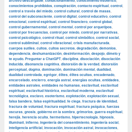
archivo descargable
,
condicionamiento
,
conocimiento esotérico
,
conocimientos prohibidos
,
conspiración
,
contacto espiritual
,
control
,
control a través del miedo
,
control cultural
,
control de masas
,
control del subconsciente
,
control digital
,
control educativo
,
control
emocional
,
control espiritual
,
control financiero
,
control global
,
control gubernamental
,
control mental
,
control por arquetipos
,
control por frecuencias
,
control por miedo
,
control por narrativas
,
control psicológico
,
control ritual
,
control simbólico
,
control social
,
control subliminal
,
control vibracional
,
crisis manufacturada
,
cuerpos sutiles
,
cultos
,
cultos secretos
,
degradación
,
demonios
,
dependencia
,
deshumanización
,
desinformación
,
despojo
,
dímelo y
te ayudo. Preguntar a ChatGPT
,
disciplina
,
disociación
,
disociación
inducida
,
disonancia cognitiva
,
distorsión de la verdad
,
distorsión
perceptual
,
dogma
,
dominación
,
dominación mental
,
dualidad
,
dualidad controlada
,
egrégor
,
élites
,
élites ocultas
,
encadenado
,
encarcelado
,
encierro
,
energía astral
,
energías ocultas
,
entidades
,
entidades astrales
,
entidades no humanas
,
esclavitud
,
esclavitud
espiritual
,
esclavitud histórica
,
esclavitud moderna
,
esclavitud
tecnológica
,
esclavo
,
esoterismo
,
explotación
,
explotación sexual
,
falsa bandera
,
falsa espiritualidad
,
fe ciega
,
fractura de identidad
,
fractura de voluntad
,
fractura espiritual
,
fractura psíquica
,
fuerzas
oscuras
,
gnosis
,
gobierno en la sombra
,
grimorios
,
guerra espiritual
,
herejía
,
herencia oculta
,
hermetismo
,
hipertecnología
,
hipnosis
,
illuminati
,
infierno
,
ingeniería del consentimiento
,
ingeniería social
,
inteligencia artificial
,
invocación
,
invocación astral
,
invocaciones
,