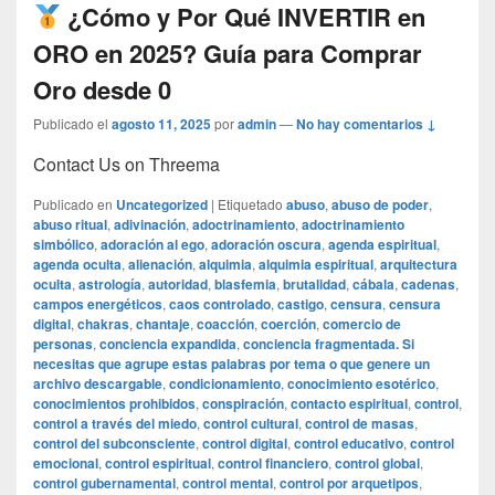
¿Cómo y Por Qué INVERTIR en
ORO en 2025? Guía para Comprar
Oro desde 0
Publicado el
agosto 11, 2025
por
admin
—
No hay comentarios ↓
Contact Us on Threema
Publicado en
Uncategorized
|
Etiquetado
abuso
,
abuso de poder
,
abuso ritual
,
adivinación
,
adoctrinamiento
,
adoctrinamiento
simbólico
,
adoración al ego
,
adoración oscura
,
agenda espiritual
,
agenda oculta
,
alienación
,
alquimia
,
alquimia espiritual
,
arquitectura
oculta
,
astrología
,
autoridad
,
blasfemia
,
brutalidad
,
cábala
,
cadenas
,
campos energéticos
,
caos controlado
,
castigo
,
censura
,
censura
digital
,
chakras
,
chantaje
,
coacción
,
coerción
,
comercio de
personas
,
conciencia expandida
,
conciencia fragmentada. Si
necesitas que agrupe estas palabras por tema o que genere un
archivo descargable
,
condicionamiento
,
conocimiento esotérico
,
conocimientos prohibidos
,
conspiración
,
contacto espiritual
,
control
,
control a través del miedo
,
control cultural
,
control de masas
,
control del subconsciente
,
control digital
,
control educativo
,
control
emocional
,
control espiritual
,
control financiero
,
control global
,
control gubernamental
,
control mental
,
control por arquetipos
,