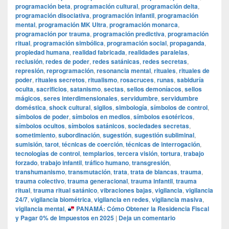
programación beta
,
programación cultural
,
programación delta
,
programación disociativa
,
programación infantil
,
programación
mental
,
programación MK Ultra
,
programación monarca
,
programación por trauma
,
programación predictiva
,
programación
ritual
,
programación simbólica
,
programación social
,
propaganda
,
propiedad humana
,
realidad fabricada
,
realidades paralelas
,
reclusión
,
redes de poder
,
redes satánicas
,
redes secretas
,
represión
,
reprogramación
,
resonancia mental
,
rituales
,
rituales de
poder
,
rituales secretos
,
ritualismo
,
rosacruces
,
runas
,
sabiduría
oculta
,
sacrificios
,
satanismo
,
sectas
,
sellos demoníacos
,
sellos
mágicos
,
seres interdimensionales
,
servidumbre
,
servidumbre
doméstica
,
shock cultural
,
sigilos
,
simbología
,
símbolos de control
,
símbolos de poder
,
símbolos en medios
,
símbolos esotéricos
,
símbolos ocultos
,
símbolos satánicos
,
sociedades secretas
,
sometimiento
,
subordinación
,
sugestión
,
sugestión subliminal
,
sumisión
,
tarot
,
técnicas de coerción
,
técnicas de interrogación
,
tecnologías de control
,
templarios
,
tercera visión
,
tortura
,
trabajo
forzado
,
trabajo infantil
,
tráfico humano
,
transgresión
,
transhumanismo
,
transmutación
,
trata
,
trata de blancas
,
trauma
,
trauma colectivo
,
trauma generacional
,
trauma infantil
,
trauma
ritual
,
trauma ritual satánico
,
vibraciones bajas
,
vigilancia
,
vigilancia
24/7
,
vigilancia biométrica
,
vigilancia en redes
,
vigilancia masiva
,
vigilancia mental
,
PANAMÁ: Cómo Obtener la Residencia Fiscal
y Pagar 0% de Impuestos en 2025
|
Deja un comentario