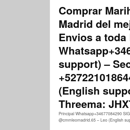
Comprar Marih
Madrid del me
Envios a toda 
Whatsapp+3467
support) – Se
+52722101864
(English supp
Threema: JH
Principal Whatsapp+34677084290 SIGN
@cmmleomadrid.65 – Leo (English s