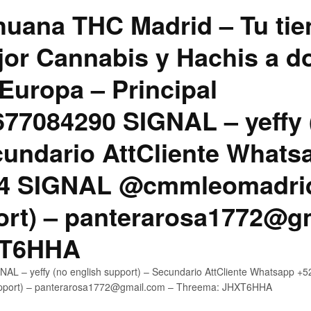
uana THC Madrid – Tu tie
jor Cannabis y Hachis a do
Europa – Principal
7084290 SIGNAL – yeffy 
cundario AttCliente Whats
4 SIGNAL @cmmleomadrid
ort) – panterarosa1772@g
XT6HHA
AL – yeffy (no english support) – Secundario AttCliente Whatsapp
upport) – panterarosa1772@gmail.com – Threema: JHXT6HHA