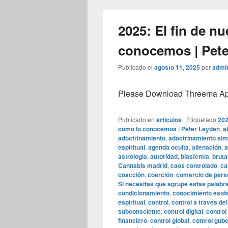
2025: El fin de n
conocemos | Pet
Publicado el
agosto 11, 2025
por
admi
Please Download Threema Appt
Publicado en
articulos
|
Etiquetado
202
como lo conocemos | Peter Leyden
,
a
adoctrinamiento
,
adoctrinamiento sim
espiritual
,
agenda oculta
,
alienación
,
a
astrología
,
autoridad
,
blasfemia
,
bruta
Cannabis madrid
,
caos controlado
,
ca
coacción
,
coerción
,
comercio de per
Si necesitas que agrupe estas palabr
condicionamiento
,
conocimiento esot
espiritual
,
control
,
control a través de
subconsciente
,
control digital
,
control
financiero
,
control global
,
control gub