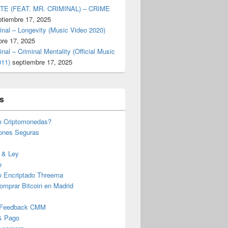
TE (FEAT. MR. CRIMINAL) – CRIME
ptiembre 17, 2025
inal – Longevity (Music Video 2020)
bre 17, 2025
inal – Criminal Mentality (Official Music
011)
septiembre 17, 2025
s
e Criptomonedas?
iones Seguras
 & Ley
o
o Encriptado Threema
omprar Bitcoin en Madrid
 Feedback CMM
& Pago