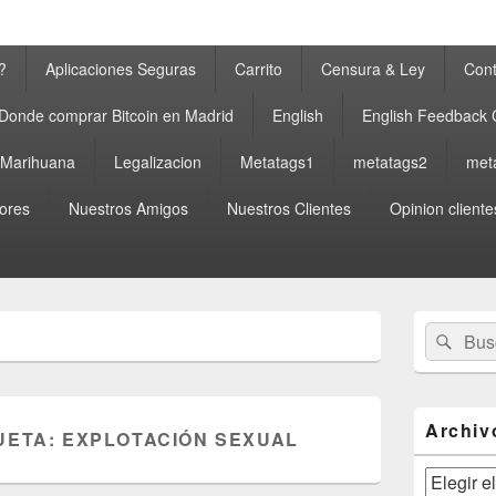
?
Aplicaciones Seguras
Carrito
Censura & Ley
Cont
Donde comprar Bitcoin en Madrid
English
English Feedback
a Marihuana
Legalizacion
Metatags1
metatags2
met
ores
Nuestros Amigos
Nuestros Clientes
Opinion cliente
El
Buscar
Busc
área
por:
de
widget
barra
lateral
Archiv
UETA:
EXPLOTACIÓN SEXUAL
primaria
Archivos