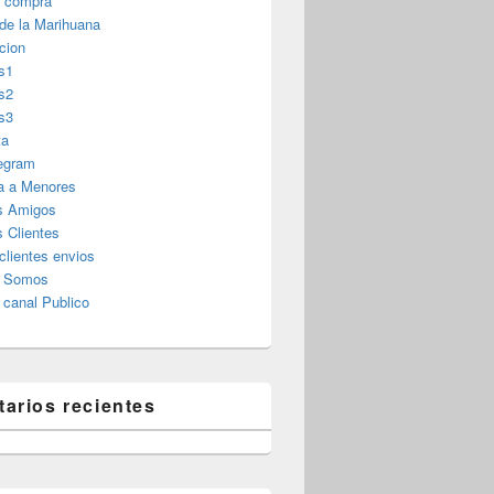
r compra
 de la Marihuana
cion
s1
s2
s3
ta
legram
a a Menores
s Amigos
 Clientes
clientes envios
s Somos
canal Publico
arios recientes