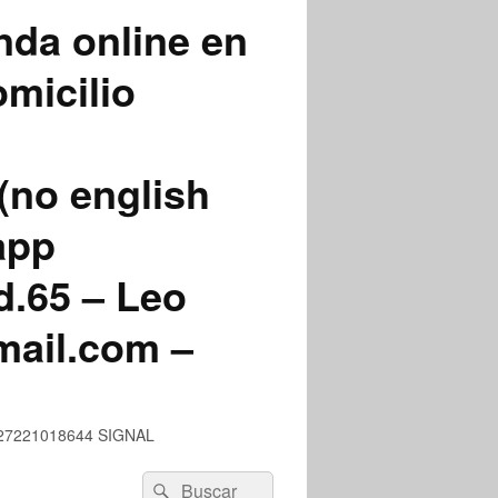
nda online en
micilio
(no english
app
.65 – Leo
mail.com –
 +527221018644 SIGNAL
Buscar
Buscar