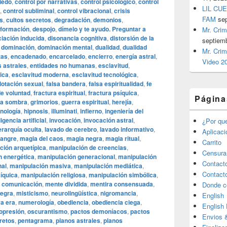
iedo
,
control por narrativas
,
control psicológico
,
control
LIL CUE
,
control subliminal
,
control vibracional
,
crisis
FAM
se
os
,
cultos secretos
,
degradación
,
demonios
,
nformación
,
despojo
,
dímelo y te ayudo. Preguntar a
Mr. Crim
ciación inducida
,
disonancia cognitiva
,
distorsión de la
septiem
,
dominación
,
dominación mental
,
dualidad
,
dualidad
Mr. Crim
tas
,
encadenado
,
encarcelado
,
encierro
,
energía astral
,
Video 2
 astrales
,
entidades no humanas
,
esclavitud
,
rica
,
esclavitud moderna
,
esclavitud tecnológica
,
lotación sexual
,
falsa bandera
,
falsa espiritualidad
,
fe
de voluntad
,
fractura espiritual
,
fractura psíquica
,
Página
la sombra
,
grimorios
,
guerra espiritual
,
herejía
,
nología
,
hipnosis
,
illuminati
,
infierno
,
ingeniería del
ligencia artificial
,
invocación
,
invocación astral
,
¿Por qu
erarquía oculta
,
lavado de cerebro
,
lavado informativo
,
Aplicac
sangre
,
magia del caos
,
magia negra
,
magia ritual
,
Carrito
ción arquetípica
,
manipulación de creencias
,
Censura
n energética
,
manipulación generacional
,
manipulación
Contact
nal
,
manipulación masiva
,
manipulación mediática
,
Contact
íquica
,
manipulación religiosa
,
manipulación simbólica
,
 comunicación
,
mente dividida
,
mentira consensuada
,
Donde c
negra
,
misticismo
,
neurolingüística
,
nigromancia
,
English
a era
,
numerología
,
obediencia
,
obediencia ciega
,
English
opresión
,
oscurantismo
,
pactos demoníacos
,
pactos
Envios 
retos
,
pentagrama
,
planos astrales
,
planos