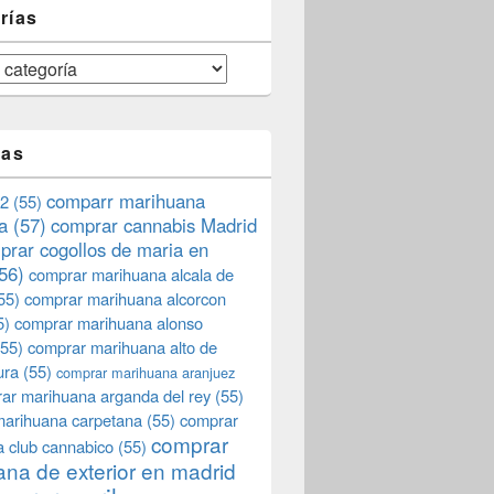
rías
tas
comparr marihuana
2
(55)
a
(57)
comprar cannabis Madrid
prar cogollos de maria en
56)
comprar marihuana alcala de
55)
comprar marihuana alcorcon
5)
comprar marihuana alonso
55)
comprar marihuana alto de
ura
(55)
comprar marihuana aranjuez
ar marihuana arganda del rey
(55)
marihuana carpetana
(55)
comprar
comprar
 club cannabico
(55)
na de exterior en madrid