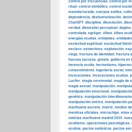
control por frecuencias
,
control por m
ritual
,
control simbólico
,
control social
manufacturada
,
cuerpos sutiles
,
cult
dependencia
,
deshumanización
,
desi
ChatGPT
,
disciplina
,
disociación
,
diso
verdad
,
distorsión perceptual
,
dogma
controlada
,
egrégor
,
élites
,
élites ocul
energías ocultas
,
entidades
,
entidades
esclavitud espiritual
,
esclavitud histó
esclavo
,
esoterismo
,
explotación
,
exp
ciega
,
fractura de identidad
,
fractura 
fuerzas oscuras
,
gnosis
,
gobierno en 
herencia oculta
,
hermetismo
,
hipertec
consentimiento
,
ingeniería social
,
inte
invocaciones
,
invocaciones ocultas
,
j
Lucifer
,
magia ceremonial
,
magia de 
magia sexual
,
manipulación
,
manipula
manipulación emocional
,
manipulació
genética
,
manipulación interdimensio
manipulación onírica
,
manipulación ps
marihuana secreta
,
matrix
,
medios de
mentiras oficiales
,
microchips
,
misa 
noticias marihuana madrid 2025
,
nuev
ocultismo
,
operaciones psicológicas
,
ocultos
,
pactos satánicos
,
pactos sec