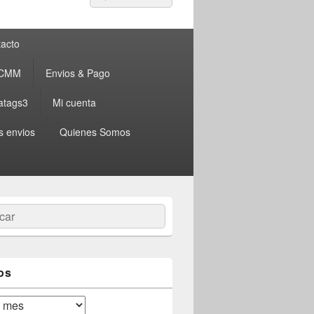
por:
acto
 CMM
Envios & Pago
atags3
Mi cuenta
s envios
Quienes Somos
ar
os