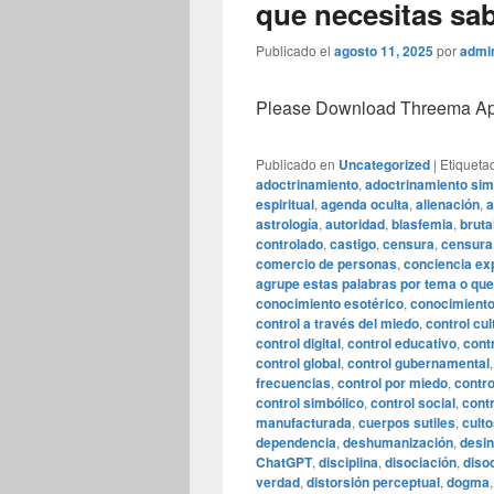
que necesitas sa
Publicado el
agosto 11, 2025
por
admi
Please Download Threema Appt
Publicado en
Uncategorized
|
Etiqueta
adoctrinamiento
,
adoctrinamiento sim
espiritual
,
agenda oculta
,
alienación
,
a
astrología
,
autoridad
,
blasfemia
,
bruta
controlado
,
castigo
,
censura
,
censura 
comercio de personas
,
conciencia ex
agrupe estas palabras por tema o que
conocimiento esotérico
,
conocimiento
control a través del miedo
,
control cul
control digital
,
control educativo
,
cont
control global
,
control gubernamental
frecuencias
,
control por miedo
,
contro
control simbólico
,
control social
,
contr
manufacturada
,
cuerpos sutiles
,
cult
dependencia
,
deshumanización
,
desi
ChatGPT
,
disciplina
,
disociación
,
diso
verdad
,
distorsión perceptual
,
dogma