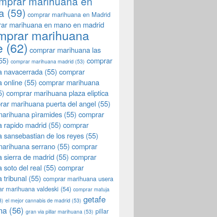
mprar marihuana en
a
(59)
comprar marihuana en Madrid
ar marihuana en mano en madrid
mprar marihuana
e
(62)
comprar marihuana las
55)
comprar
comprar marihuana madrid
(53)
a navacerrada
(55)
comprar
 online
(55)
comprar marihuana
5)
comprar marihuana plaza eliptica
rar marihuana puerta del angel
(55)
arihuana pìramides
(55)
comprar
 rapido madrid
(55)
comprar
 sansebastian de los reyes
(55)
marihuana serrano
(55)
comprar
 sierra de madrid
(55)
comprar
 soto del real
(55)
comprar
 tribunal
(55)
comprar marihuana usera
r marihuana valdeski
(54)
comprar matuja
getafe
3)
el mejor cannabis de madrid
(53)
na
(56)
pillar
gran via pillar marihuana
(53)