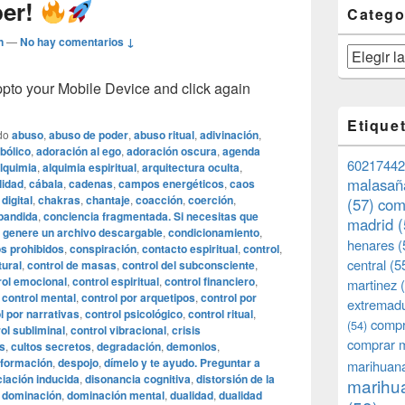
ber!
Catego
n
—
No hay comentarios ↓
Categorías
o your Mobile Device and click again
Etique
do
abuso
,
abuso de poder
,
abuso ritual
,
adivinación
,
bólico
,
adoración al ego
,
adoración oscura
,
agenda
60217442
lquimia
,
alquimia espiritual
,
arquitectura oculta
,
malasañ
lidad
,
cábala
,
cadenas
,
campos energéticos
,
caos
digital
,
chakras
,
chantaje
,
coacción
,
coerción
,
(57)
com
pandida
,
conciencia fragmentada. Si necesitas que
madrid
(
 genere un archivo descargable
,
condicionamiento
,
henares
(
s prohibidos
,
conspiración
,
contacto espiritual
,
control
,
central
(5
tural
,
control de masas
,
control del subconsciente
,
rol emocional
,
control espiritual
,
control financiero
,
martinez
(
,
control mental
,
control por arquetipos
,
control por
extremad
l por narrativas
,
control psicológico
,
control ritual
,
compr
(54)
ol subliminal
,
control vibracional
,
crisis
comprar 
os
,
cultos secretos
,
degradación
,
demonios
,
nformación
,
despojo
,
dímelo y te ayudo. Preguntar a
marihuana
ciación inducida
,
disonancia cognitiva
,
distorsión de la
marihua
,
dominación
,
dominación mental
,
dualidad
,
dualidad