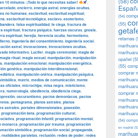
co
(58)
n 10 minutos: ¡Todo lo que necesitas saber!
,
Españ
arcelado
,
encierro
,
energía astral
,
energías ocultas
,
des no humanas
,
esclavitud
,
esclavitud espiritual
,
compr
(54)
rna
,
esclavitud tecnológica
,
esclavo
,
esoterismo
,
co
(55)
 bandera
,
falsa espiritualidad
,
fe ciega
,
fractura de
getaf
ra espiritual
,
fractura psíquica
,
fuerzas oscuras
,
gnosis
,
rra espiritual
,
herejía
,
herencia oculta
,
hermetismo
,
retamas
(
fierno
,
ingeniería del consentimiento
,
ingeniería social
,
marihuan
cación astral
,
invocaciones
,
invocaciones ocultas
,
marihuana
vado informativo
,
Lucifer
,
magia ceremonial
,
magia de
magia ritual
,
magia sexual
,
manipulación
,
manipulación
opañel
(5
as
,
manipulación emocional
,
manipulación energética
,
(55)
comp
ión genética
,
manipulación interdimensional
,
comprar m
ediática
,
manipulación onírica
,
manipulación psíquica
,
marihuana
simbólica
,
matrix
,
medios de comunicación
,
mente
as oficiales
,
microchips
,
misa negra
,
misticismo
,
marihuana
era
,
numerología
,
obediencia
,
obediencia ciega
,
comprar 
opresión
,
oscurantismo
,
pactos demoníacos
,
pactos
marihuana
retos
,
pentagrama
,
planos astrales
,
planos
marihuana
es astrales
,
portales dimensionales
,
posesión
,
marihuana
,
programación beta
,
programación cultural
,
ociativa
,
programación infantil
,
programación mental
,
(54)
compra
n monarca
,
programación por trauma
,
programación
en madrid
(5
amación simbólica
,
programación social
,
propaganda
,
marihua
,
realidades paralelas
,
reclusión
,
redes de poder
,
redes