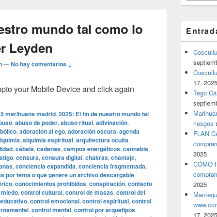
uestro mundo tal como lo
Entrad
er Leyden
Coscull
septiem
n
—
No hay comentarios ↓
Coscullu
17, 202
o your Mobile Device and click again
Tego Cal
septiem
Marihuan
5 marihuana madrid
,
2025: El fin de nuestro mundo tal
buso
,
abuso de poder
,
abuso ritual
,
adivinación
,
riesgos
bólico
,
adoración al ego
,
adoración oscura
,
agenda
FLAN C
lquimia
,
alquimia espiritual
,
arquitectura oculta
,
comprar
lidad
,
cábala
,
cadenas
,
campos energéticos
,
cannabis
,
2025
stigo
,
censura
,
censura digital
,
chakras
,
chantaje
,
CÓMO H
sonas
,
conciencia expandida
,
conciencia fragmentada.
comprar
as por tema o que genere un archivo descargable
,
érico
,
conocimientos prohibidos
,
conspiración
,
contacto
2025
l miedo
,
control cultural
,
control de masas
,
control del
Mantequ
 educativo
,
control emocional
,
control espiritual
,
control
www.com
ernamental
,
control mental
,
control por arquetipos
,
17, 202