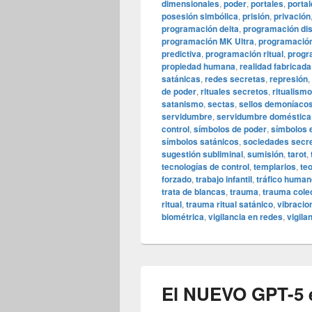
dimensionales
,
poder
,
portales
,
portal
posesión simbólica
,
prisión
,
privación
programación delta
,
programación dis
programación MK Ultra
,
programació
predictiva
,
programación ritual
,
progr
propiedad humana
,
realidad fabricada
satánicas
,
redes secretas
,
represión
,
de poder
,
rituales secretos
,
ritualismo
satanismo
,
sectas
,
sellos demoníaco
servidumbre
,
servidumbre doméstica
control
,
símbolos de poder
,
símbolos 
símbolos satánicos
,
sociedades secr
sugestión subliminal
,
sumisión
,
tarot
,
tecnologías de control
,
templarios
,
te
forzado
,
trabajo infantil
,
tráfico human
trata de blancas
,
trauma
,
trauma cole
ritual
,
trauma ritual satánico
,
vibracio
biométrica
,
vigilancia en redes
,
vigila
El NUEVO GPT-5 e