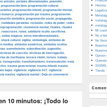
Finaliza
es astrales
,
portales dimensionales
,
posesión
,
Historia
,
programación beta
,
programación cultural
,
ociativa
,
programación infantil
,
programación mental
,
Legaliza
n monarca
,
programación por trauma
,
programación
Metatag
amación simbólica
,
programación social
,
propaganda
,
metatag
,
realidades paralelas
,
reclusión
,
redes de poder
,
redes
metatag
reprogramación
,
resonancia mental
,
rituales
,
rituales
Mi cuen
,
rosacruces
,
runas
,
sabiduría oculta
,
sacrificios
,
No a te
s
,
sellos mágicos
,
seres interdimensionales
,
,
shock cultural
,
sigilos
,
simbología
,
símbolos de
No Vent
en medios
,
símbolos esotéricos
,
símbolos ocultos
,
Nuestro
etas
,
sometimiento
,
subordinación
,
sugestión
,
Nuestros
técnicas de coerción
,
técnicas de interrogación
,
Opinion 
orias de marihuana
,
tercera visión
,
tortura
,
trabajo
Quiene
o
,
transgresión
,
transhumanismo
,
transmutación
,
trata
,
SIGNAL 
ctivo
,
trauma generacional
,
trauma infantil
,
trauma
nes bajas
,
vigilancia
,
vigilancia 24/7
,
vigilancia
Tienda
ncia masiva
,
vigilancia mental
|
Deja un comentario
Coment
n 10 minutos: ¡Todo lo