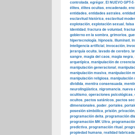
controlada
,
egrégor
,
El NUEVO GPT-5 e
élites
,
élites ocultas
,
encadenado
,
enc
entidades
,
entidades astrales
,
entida
esclavitud histórica
,
esclavitud mode
explotación
,
explotación sexual
,
falsa
identidad
,
fractura de voluntad
,
fractu
gobierno en la sombra
,
grimorios
,
gue
hipertecnología
,
hipnosis
,
illuminati
,
in
inteligencia artificial
,
invocación
,
invo
jerarquía oculta
,
lavado de cerebro
,
la
sangre
,
magia del caos
,
magia negra
,
arquetípica
,
manipulación de creenci
manipulación generacional
,
manipulac
manipulación masiva
,
manipulación m
manipulación religiosa
,
manipulación 
dividida
,
mentira consensuada
,
mentir
neurolingüística
,
nigromancia
,
nueva 
ocultismo
,
operaciones psicológicas
,
ocultos
,
pactos satánicos
,
pactos sec
dimensionales
,
poder
,
portales
,
portal
posesión simbólica
,
prisión
,
privación
programación delta
,
programación dis
programación MK Ultra
,
programació
predictiva
,
programación ritual
,
progr
propiedad humana
,
realidad fabricada