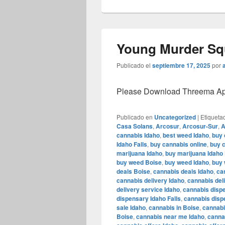
Young Murder Squ
Publicado el
septiembre 17, 2025
por
Please Download Threema Appt
Publicado en
Uncategorized
|
Etiqueta
Casa Solans
,
Arcosur
,
Arcosur-Sur
,
A
cannabis Idaho
,
best weed Idaho
,
buy 
Idaho Falls
,
buy cannabis online
,
buy c
marijuana Idaho
,
buy marijuana Idaho 
buy weed Boise
,
buy weed Idaho
,
buy 
deals Boise
,
cannabis deals Idaho
,
ca
cannabis delivery Idaho
,
cannabis deli
delivery service Idaho
,
cannabis disp
dispensary Idaho Falls
,
cannabis disp
sale Idaho
,
cannabis in Boise
,
cannabi
Boise
,
cannabis near me Idaho
,
canna