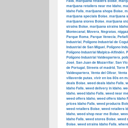
Falls
,
marijuana retailers Boise
,
marij
marijuana retailers near me Idaho
,
ma
Idaho Falls
,
marijuana shops Boise
,
m
marijuana specials Boise
,
marijuana s
marijuana stores Boise
,
marijuana st
strains Boise
,
marijuana strains Idaho
Montecanal
,
Movera
,
Negratas
,
nigga
Parque Roma
,
Parque Venecia
,
Peñafl
Industrial
,
Polígono Industrial de Cogu
Industrial de San Miguel
,
Polígono Indu
Polígono Industrial Malpica-Alfindén
,
P
Polígono Industrial Valdespartera
,
pol
José
,
San Juan de Mozarrifar
,
San Vic
de Portugal
,
Streets of madrid
,
Torre
Valdespartera
,
Venta del Olivar
,
Venta 
villaverde putas
,
vivir en los 80s en m
deals Boise
,
weed deals Idaho Falls
,
w
Idaho Falls
,
weed delivery in Idaho
,
we
Idaho
,
weed Idaho Falls
,
weed near me
weed offers Idaho
,
weed offers Idaho F
prices Idaho Falls
,
weed products Boi
weed retailers Boise
,
weed retailers I
Idaho
,
weed shop near me Boise
,
weed
Idaho Falls
,
weed stores Boise
,
weed s
Boise
,
weed strains Idaho Falls
,
where