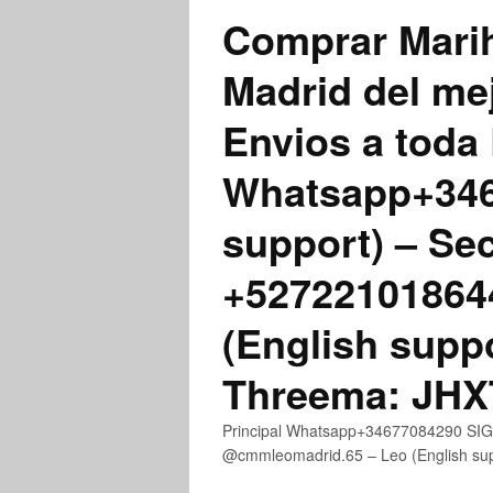
Comprar Marih
Madrid del me
Envios a toda 
Whatsapp+3467
support) – Se
+52722101864
(English supp
Threema: JH
Principal Whatsapp+34677084290 SIGN
@cmmleomadrid.65 – Leo (English s