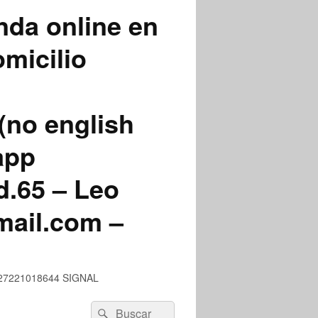
nda online en
micilio
(no english
app
.65 – Leo
mail.com –
 +527221018644 SIGNAL
Buscar
Buscar