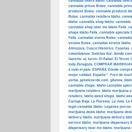
cannabis offers Idaho
,
cannabis offers
cannabis prices Boise
,
cannabis pric
products Boise
,
cannabis products Id
Boise
,
cannabis retailers Idaho
,
cannab
Idaho
,
cannabis shop Idaho
,
cannabis
cannabis shop near me Idaho Falls
,
ca
shops Idaho Falls
,
cannabis specials 
Falls
,
cannabis stores Boise
,
cannabis
strains Boise
,
cannabis strains Idaho
Almozara
,
Casco Histórico
,
Casetas
,
colombianos
,
Delicias Sur
,
donde con
Gancho
,
eL kevin
,
El Rabal
,
El Tercer 
toda Zaragoza. COMPRAR MARIHUANA
a todo el país
,
ESPAÑA Dónde comprar
mejor calidad
,
España**
,
Foro de mar
yerba
,
getafeverde.com
,
gitanos
,
Idah
cannabis shops
,
Idaho cannabis speci
marijuana retailers
,
Idaho marijuana 
retailers
,
Idaho weed shops
,
Idaho wee
Cartuja Baja
,
La Floresta
,
La Jota
,
La 
legal cannabis Idaho
,
Leganes porros
marijuana deals Idaho
,
marijuana deal
delivery Idaho
,
marijuana delivery Ida
service Idaho
,
marijuana dispensary 
dispensary near me Idaho
,
marijuana 