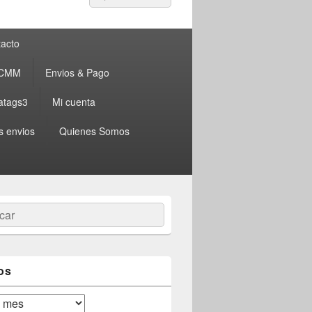
por:
acto
 CMM
Envios & Pago
atags3
Mi cuenta
s envios
Quienes Somos
ar
os