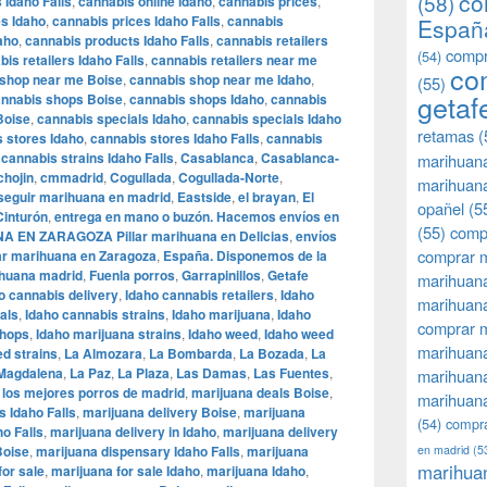
co
(58)
 Idaho Falls
,
cannabis online Idaho
,
cannabis prices
,
es Idaho
,
cannabis prices Idaho Falls
,
cannabis
Españ
aho
,
cannabis products Idaho Falls
,
cannabis retailers
compr
(54)
is retailers Idaho Falls
,
cannabis retailers near me
co
 shop near me Boise
,
cannabis shop near me Idaho
,
(55)
getaf
nnabis shops Boise
,
cannabis shops Idaho
,
cannabis
Boise
,
cannabis specials Idaho
,
cannabis specials Idaho
retamas
(
 stores Idaho
,
cannabis stores Idaho Falls
,
cannabis
,
cannabis strains Idaho Falls
,
Casablanca
,
Casablanca-
marihuan
chojin
,
cmmadrid
,
Cogullada
,
Cogullada-Norte
,
marihuana
seguir marihuana en madrid
,
Eastside
,
el brayan
,
El
opañel
(5
Cinturón
,
entrega en mano o buzón. Hacemos envíos en
(55)
comp
 EN ZARAGOZA Pillar marihuana en Delicias
,
envíos
comprar m
 marihuana en Zaragoza
,
España. Disponemos de la
ihuana madrid
,
Fuenla porros
,
Garrapinillos
,
Getafe
marihuana
o cannabis delivery
,
Idaho cannabis retailers
,
Idaho
marihuana
als
,
Idaho cannabis strains
,
Idaho marijuana
,
Idaho
comprar 
shops
,
Idaho marijuana strains
,
Idaho weed
,
Idaho weed
marihuana
d strains
,
La Almozara
,
La Bombarda
,
La Bozada
,
La
Magdalena
,
La Paz
,
La Plaza
,
Las Damas
,
Las Fuentes
,
marihuana
,
los mejores porros de madrid
,
marijuana deals Boise
,
marihuana
s Idaho Falls
,
marijuana delivery Boise
,
marijuana
(54)
compra
ho Falls
,
marijuana delivery in Idaho
,
marijuana delivery
Boise
,
marijuana dispensary Idaho Falls
,
marijuana
en madrid
(5
marihua
for sale
,
marijuana for sale Idaho
,
marijuana Idaho
,