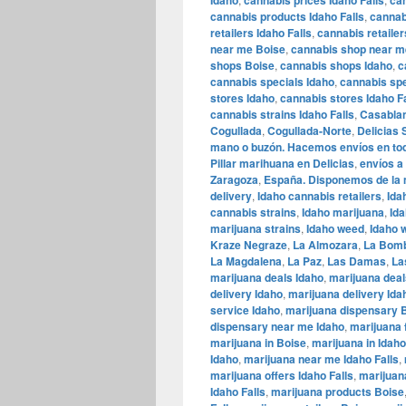
Idaho
cannabis prices Idaho Falls
ca
cannabis products Idaho Falls
,
cannab
retailers Idaho Falls
,
cannabis retaile
near me Boise
,
cannabis shop near m
shops Boise
,
cannabis shops Idaho
,
c
cannabis specials Idaho
,
cannabis spe
stores Idaho
,
cannabis stores Idaho Fa
cannabis strains Idaho Falls
,
Casabla
Cogullada
,
Cogullada-Norte
,
Delicias 
mano o buzón. Hacemos envíos en
Pillar marihuana en Delicias
,
envíos a 
Zaragoza
,
España. Disponemos de la 
delivery
,
Idaho cannabis retailers
,
Ida
cannabis strains
,
Idaho marijuana
,
Ida
marijuana strains
,
Idaho weed
,
Idaho 
Kraze Negraze
,
La Almozara
,
La Bom
La Magdalena
,
La Paz
,
Las Damas
,
La
marijuana deals Idaho
,
marijuana deal
delivery Idaho
,
marijuana delivery Ida
service Idaho
,
marijuana dispensary 
dispensary near me Idaho
,
marijuana 
marijuana in Boise
,
marijuana in Idaho
Idaho
,
marijuana near me Idaho Falls
,
marijuana offers Idaho Falls
,
marijuan
Idaho Falls
,
marijuana products Boise