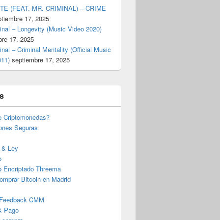
TE (FEAT. MR. CRIMINAL) – CRIME
ptiembre 17, 2025
inal – Longevity (Music Video 2020)
bre 17, 2025
inal – Criminal Mentality (Official Music
011)
septiembre 17, 2025
s
e Criptomonedas?
iones Seguras
 & Ley
o
o Encriptado Threema
omprar Bitcoin en Madrid
 Feedback CMM
& Pago