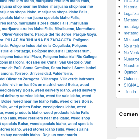
Finaliza
uana retailers Idaho
,
marijuana retailers Idaho Falls
,
rijuana shop near me Boise
,
marijuana shop near me
Historia
arijuana shops Idaho
,
marijuana shops Idaho Falls
,
Legaliza
pecials Idaho
,
marijuana specials Idaho Falls
,
Metatag
ores Idaho
,
marijuana stores Idaho Falls
,
marijuana
metatag
,
marijuana strains Idaho Falls
,
Miralbueno
,
Montañana
,
metatag
z
,
Oliver-Valdefierro
,
Parque del Tío Jorge
,
Parque Goya
,
Mi cuen
or
,
PILLAR MARIHUANA EN ZARAGOZA
,
Polígono
llada
,
Polígono Industrial de la Cogullada
,
Polígono
No a te
strial el Portazgo
,
Polígono Industrial Empresarium
,
No Vent
olígono Industrial Plaza
,
Polígono Industrial Río Gállego
,
Nuestro
igono marconi
,
Rosales del Canal
,
San Gregorio
,
San
Nuestros
ente de Paúl
,
Santa Catalina
,
Santa Isabel
,
Santa Isabel
Opinion 
 Ramona
,
Torrero
,
Universidad
,
Valdefierro
,
Quiene
del Olivar en Zaragoza
,
Villarrapa
,
Villaverde ladrones
,
adrid
,
vivir en los 90s en madrid
,
weed Boise
,
weed
SIGNAL 
eed delivery Boise
,
weed delivery Idaho
,
weed delivery
Tienda
ed delivery service Idaho
,
weed for sale Idaho
,
weed
 Boise
,
weed near me Idaho Falls
,
weed offers Boise
,
alls
,
weed prices Boise
,
weed prices Idaho
,
weed
se
,
weed products Idaho
,
weed products Idaho Falls
,
Coment
daho Falls
,
weed retailers near me Idaho
,
weed shop
 specials Boise
,
weed specials Idaho
,
weed specials
tores Idaho
,
weed stores Idaho Falls
,
weed strains
 to buy cannabis Idaho
|
Deja un comentario