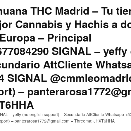
uana THC Madrid – Tu tie
jor Cannabis y Hachis a do
Europa – Principal
7084290 SIGNAL – yeffy 
cundario AttCliente Whats
4 SIGNAL @cmmleomadrid
ort) – panterarosa1772@g
XT6HHA
AL – yeffy (no english support) – Secundario AttCliente Whatsapp
upport) – panterarosa1772@gmail.com – Threema: JHXT6HHA