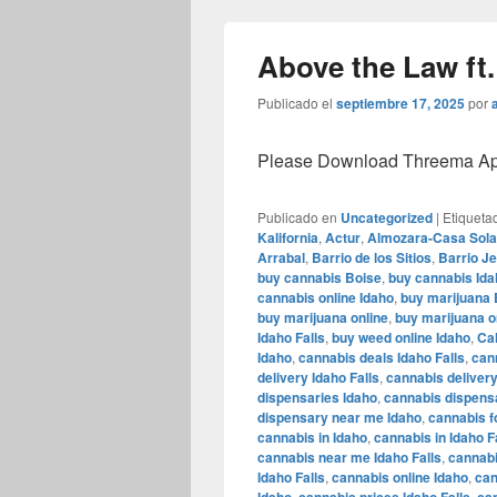
Above the Law ft.
Publicado el
septiembre 17, 2025
por
Please Download Threema Appt
Publicado en
Uncategorized
|
Etiqueta
Kalifornia
,
Actur
,
Almozara-Casa Sol
Arrabal
,
Barrio de los Sitios
,
Barrio J
buy cannabis Boise
,
buy cannabis Ida
cannabis online Idaho
,
buy marijuana 
buy marijuana online
,
buy marijuana o
Idaho Falls
,
buy weed online Idaho
,
Cal
Idaho
,
cannabis deals Idaho Falls
,
can
delivery Idaho Falls
,
cannabis delivery
dispensaries Idaho
,
cannabis dispens
dispensary near me Idaho
,
cannabis f
cannabis in Idaho
,
cannabis in Idaho F
cannabis near me Idaho Falls
,
cannabi
Idaho Falls
,
cannabis online Idaho
,
can
,
,