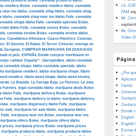
nnabis products Boise
cannabis products Idaho
LIL CUE
is retailers Boise
,
cannabis retailers Idaho
,
cannabis
rs near me Idaho
,
cannabis shop Idaho
,
cannabis shop
FAM
se
e Idaho
,
cannabis shop near me Idaho Falls
,
cannabis
Mr. Crim
annabis shops Idaho Falls
,
cannabis specials Boise
,
septiem
cials Idaho Falls
,
cannabis stores Boise
,
cannabis
Mr. Crim
lls
,
cannabis strains Boise
,
cannabis strains Idaho
,
Video 2
nca
,
Casablanca-Almozara
,
Casco Histórico
,
Casetas
,
Sur
,
El Gancho
,
El Rabal
,
El Tercer Cinturón
,
entrega en
 toda Zaragoza. COMPRAR MARIHUANA EN ZARAGOZA
todo el país
,
ESPAÑA Dónde comprar marihuana en
Página
mejor calidad
,
España**
,
Garrapinillos
,
Idaho cannabis
ho cannabis shops
,
Idaho cannabis specials
,
Idaho
ho marijuana retailers
,
Idaho marijuana shops
,
Idaho
¿Por qu
weed retailers
,
Idaho weed shops
,
Idaho weed strains
,
Aplicac
barda
,
La Bozada
,
La Cartuja Baja
,
La Floresta
,
La Jota
,
Carrito
s Fuentes
,
legal cannabis Idaho
,
marijuana deals Boise
,
Censura
s Idaho Falls
,
marijuana delivery Boise
,
marijuana
Contact
ho Falls
,
marijuana delivery in Idaho
,
marijuana delivery
Boise
,
marijuana dispensary Idaho Falls
,
marijuana
Contact
for sale
,
marijuana for sale Idaho
,
marijuana Idaho
,
Donde c
 Falls
,
marijuana near me Boise
,
marijuana near me
English
marijuana offers Boise
,
marijuana offers Idaho
,
English
a prices
,
marijuana prices Boise
,
marijuana prices
Envios 
,
marijuana products Idaho
,
marijuana products Idaho