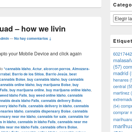
Catego
Categorías
ad – how we livin
admin
—
No hay comentarios ↓
Etique
o your Mobile Device and click again
60217442
malasañ
(57)
com
do
*cannabis Idaho
,
Actur
,
alcorcon porros
,
Almozara-
madrid
(
rrabal
,
Barrio de los Sitios
,
Barrio Jesús
,
best
cannabis Boise
,
buy cannabis Idaho
,
buy cannabis
henares
(
annabis online Idaho
,
buy marijuana Boise
,
buy
central
(5
Falls
,
buy marijuana online
,
buy marijuana online Idaho
,
martinez
(
weed Idaho Falls
,
buy weed online Idaho
,
cannabis
extremad
nnabis deals Idaho Falls
,
cannabis delivery Boise
,
compr
very Idaho Falls
,
cannabis delivery in Idaho
,
cannabis
(54)
ensaries Idaho
,
cannabis dispensary Boise
,
cannabis
comprar 
ensary near me Idaho
,
cannabis for sale
,
cannabis for
marihuana
s in Idaho
,
cannabis in Idaho Falls
,
cannabis near me
marihua
bis near me Idaho Falls
,
cannabis offers Boise
,