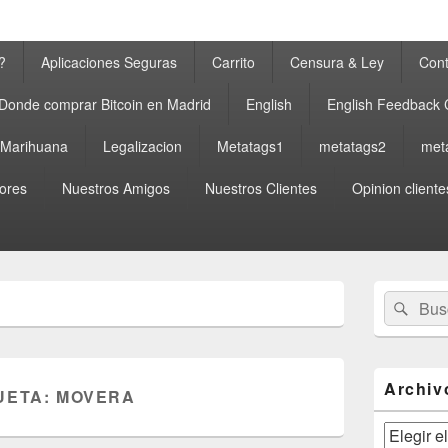
?
Aplicaciones Seguras
Carrito
Censura & Ley
Cont
Donde comprar Bitcoin en Madrid
English
English Feedback
a Marihuana
Legalizacion
Metatags1
metatags2
met
ores
Nuestros Amigos
Nuestros Clientes
Opinion cliente
El
Buscar
Busc
área
por:
de
widget
barra
lateral
Archiv
UETA:
MOVERA
primaria
Archivos