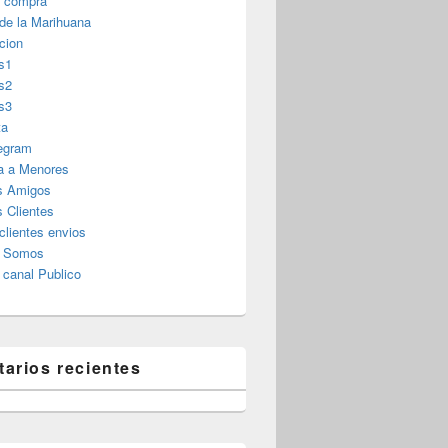
r compra
 de la Marihuana
cion
s1
s2
s3
ta
legram
a a Menores
s Amigos
 Clientes
clientes envios
s Somos
canal Publico
arios recientes