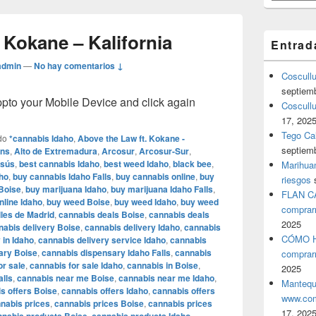
 Kokane – Kalifornia
Entrad
admin
—
No hay comentarios ↓
Coscull
septiem
o your Mobile Device and click again
Coscullu
17, 202
Tego Cal
do
*cannabis Idaho
,
Above the Law ft. Kokane -
septiem
ans
,
Alto de Extremadura
,
Arcosur
,
Arcosur-Sur
,
esús
,
best cannabis Idaho
,
best weed Idaho
,
black bee
,
Marihuan
ho
,
buy cannabis Idaho Falls
,
buy cannabis online
,
buy
riesgos
Boise
,
buy marijuana Idaho
,
buy marijuana Idaho Falls
,
FLAN C
nline Idaho
,
buy weed Boise
,
buy weed Idaho
,
buy weed
comprar
les de Madrid
,
cannabis deals Boise
,
cannabis deals
2025
nabis delivery Boise
,
cannabis delivery Idaho
,
cannabis
CÓMO H
 in Idaho
,
cannabis delivery service Idaho
,
cannabis
ary Boise
,
cannabis dispensary Idaho Falls
,
cannabis
comprar
or sale
,
cannabis for sale Idaho
,
cannabis in Boise
,
2025
alls
,
cannabis near me Boise
,
cannabis near me Idaho
,
Mantequ
s offers Boise
,
cannabis offers Idaho
,
cannabis offers
www.com
nabis prices
,
cannabis prices Boise
,
cannabis prices
17, 202
,
,