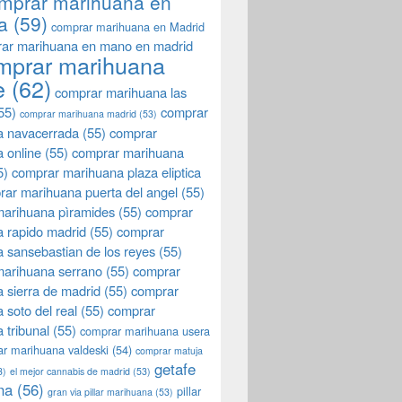
mprar marihuana en
a
(59)
comprar marihuana en Madrid
ar marihuana en mano en madrid
mprar marihuana
e
(62)
comprar marihuana las
55)
comprar
comprar marihuana madrid
(53)
a navacerrada
(55)
comprar
 online
(55)
comprar marihuana
5)
comprar marihuana plaza eliptica
rar marihuana puerta del angel
(55)
arihuana pìramides
(55)
comprar
 rapido madrid
(55)
comprar
 sansebastian de los reyes
(55)
marihuana serrano
(55)
comprar
 sierra de madrid
(55)
comprar
 soto del real
(55)
comprar
 tribunal
(55)
comprar marihuana usera
r marihuana valdeski
(54)
comprar matuja
getafe
3)
el mejor cannabis de madrid
(53)
na
(56)
pillar
gran via pillar marihuana
(53)